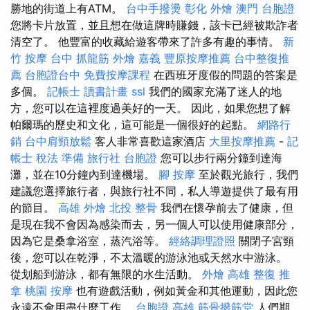
勝地的街道上有ATM。
台中手撥燙
彰化 外燴
澳門 台胞證
您將卡片放置，並且想在做這牌時賺錢，該卡已經被欺詐者
清空了。 他豐富的收藏給遊客帶來了許多有趣的事情。
新
竹 按摩
台中 抓龍筋
外燴 嘉義
豐原按摩推薦
台中整復推
薦
台胞證台中
免費按摩課程
在西班牙度假的問題的答案是
多個。
記帳士 讀書計畫
ssl
我們的國家充滿了迷人的地
方，您可以在這裡度過美好的一天。 因此，如果您想了解
帕爾瑪的歷史和文化，這可能是一個很好的起點。
網路行
銷
台中肩頸放鬆
客人非常喜歡這家酒店
大里按摩推薦
-
記
帳士 稅法 準備
旅行社 台胞證
您可以步行兩分鐘到達海
灘，並在10分鐘內到達機場。
腳 按摩
至於觀光旅行，我們
建議您選擇旅行者，與旅行社不同，私人導遊提供了最有用
的節目。
高雄 外燴
北投 整骨
我們在懷孕前去了健康，但
是現在我不會因為感染而去，另一個人可以使用健康部分，
因為它是桑拿浴室，蒸汽浴等。
經絡調理證照
關閉子宮頸
後，您可以在乾淨，不太溫暖的游泳池或天然水中游泳。
從划船到游泳，都有無限的水生活動。
外燴 高雄
整復 推
拿
桃園 按摩
也有遊戲活動，例如黃金和其他運動，因此您
永遠不會用盡什麼工作。
台胞證 高雄
筋骨撥筋堂
人們期