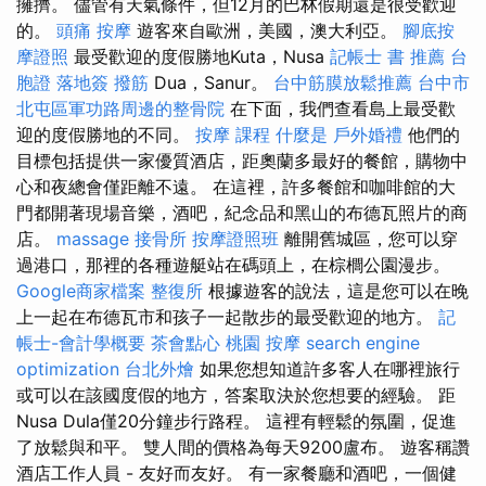
擁擠。 儘管有天氣條件，但12月的巴林假期還是很受歡迎
的。
頭痛 按摩
遊客來自歐洲，美國，澳大利亞。
腳底按
摩證照
最受歡迎的度假勝地Kuta，Nusa
記帳士 書 推薦
台
胞證 落地簽
撥筋
Dua，Sanur。
台中筋膜放鬆推薦
台中市
北屯區軍功路周邊的整骨院
在下面，我們查看島上最受歡
迎的度假勝地的不同。
按摩 課程
什麼是
戶外婚禮
他們的
目標包括提供一家優質酒店，距奧蘭多最好的餐館，購物中
心和夜總會僅距離不遠。 在這裡，許多餐館和咖啡館的大
門都開著現場音樂，酒吧，紀念品和黑山的布德瓦照片的商
店。
massage
接骨所
按摩證照班
離開舊城區，您可以穿
過港口，那裡的各種遊艇站在碼頭上，在棕櫚公園漫步。
Google商家檔案
整復所
根據遊客的說法，這是您可以在晚
上一起在布德瓦市和孩子一起散步的最受歡迎的地方。
記
帳士-會計學概要
茶會點心
桃園 按摩
search engine
optimization
台北外燴
如果您想知道許多客人在哪裡旅行
或可以在該國度假的地方，答案取決於您想要的經驗。 距
Nusa Dula僅20分鐘步行路程。 這裡有輕鬆的氛圍，促進
了放鬆與和平。 雙人間的價格為每天9200盧布。 遊客稱讚
酒店工作人員 - 友好而友好。 有一家餐廳和酒吧，一個健