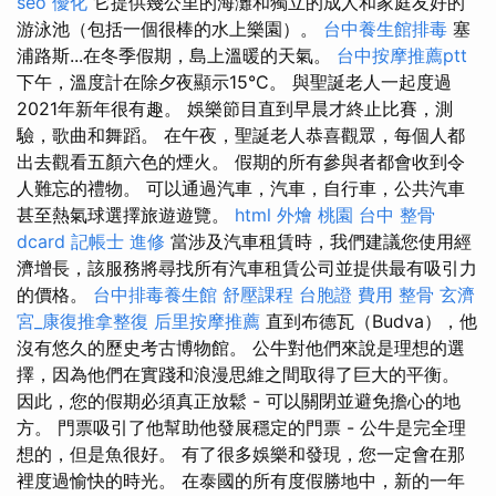
seo 優化
它提供幾公里的海灘和獨立的成人和家庭友好的
游泳池（包括一個很棒的水上樂園）。
台中養生館排毒
塞
浦路斯...在冬季假期，島上溫暖的天氣。
台中按摩推薦ptt
下午，溫度計在除夕夜顯示15°C。 與聖誕老人一起度過
2021年新年很有趣。 娛樂節目直到早晨才終止比賽，測
驗，歌曲和舞蹈。 在午夜，聖誕老人恭喜觀眾，每個人都
出去觀看五顏六色的煙火。 假期的所有參與者都會收到令
人難忘的禮物。 可以通過汽車，汽車，自行車，公共汽車
甚至熱氣球選擇旅遊遊覽。
html
外燴 桃園
台中 整骨
dcard
記帳士 進修
當涉及汽車租賃時，我們建議您使用經
濟增長，該服務將尋找所有汽車租賃公司並提供最有吸引力
的價格。
台中排毒養生館
舒壓課程
台胞證 費用
整骨
玄濟
宮_康復推拿整復
后里按摩推薦
直到布德瓦（Budva），他
沒有悠久的歷史考古博物館。 公牛對他們來說是理想的選
擇，因為他們在實踐和浪漫思維之間取得了巨大的平衡。
因此，您的假期必須真正放鬆 - 可以關閉並避免擔心的地
方。 門票吸引了他幫助他發展穩定的門票 - 公牛是完全理
想的，但是魚很好。 有了很多娛樂和發現，您一定會在那
裡度過愉快的時光。 在泰國的所有度假勝地中，新的一年