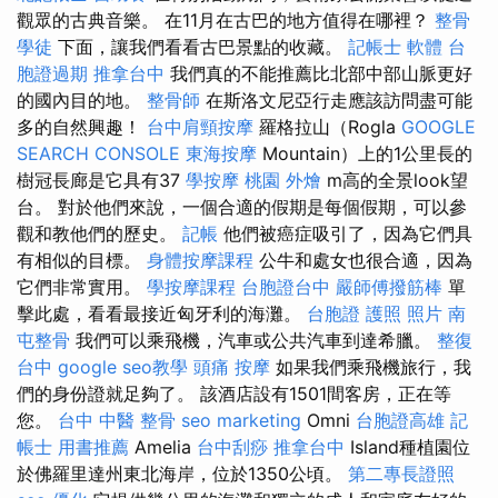
觀眾的古典音樂。 在11月在古巴的地方值得在哪裡？
整骨
學徒
下面，讓我們看看古巴景點的收藏。
記帳士 軟體
台
胞證過期
推拿台中
我們真的不能推薦比北部中部山脈更好
的國內目的地。
整骨師
在斯洛文尼亞行走應該訪問盡可能
多的自然興趣！
台中肩頸按摩
羅格拉山（Rogla
GOOGLE
SEARCH CONSOLE
東海按摩
Mountain）上的1公里長的
樹冠長廊是它具有37
學按摩
桃園 外燴
m高的全景look望
台。 對於他們來說，一個合適的假期是每個假期，可以參
觀和教他們的歷史。
記帳
他們被癌症吸引了，因為它們具
有相似的目標。
身體按摩課程
公牛和處女也很合適，因為
它們非常實用。
學按摩課程
台胞證台中
嚴師傅撥筋棒
單
擊此處，看看最接近匈牙利的海灘。
台胞證 護照 照片
南
屯整骨
我們可以乘飛機，汽車或公共汽車到達希臘。
整復
台中
google seo教學
頭痛 按摩
如果我們乘飛機旅行，我
們的身份證就足夠了。 該酒店設有1501間客房，正在等
您。
台中 中醫 整骨
seo marketing
Omni
台胞證高雄
記
帳士 用書推薦
Amelia
台中刮痧
推拿台中
Island種植園位
於佛羅里達州東北海岸，位於1350公頃。
第二專長證照