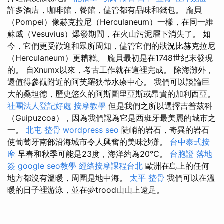
許多酒店，咖啡館，餐館，儘管都有品味和錢包。 龐貝
（Pompei）像赫克拉尼（Herculaneum）一樣，在同一維
蘇威（Vesuvius）爆發期間，在火山污泥層下消失了。 如
今，它們更受歡迎和眾所周知，儘管它們的狀況比赫克拉尼
（Herculaneum）更糟糕。 龐貝最初是在1748世紀末發現
的。 自Xnumx以來，考古工作就在這裡完成。 除海灘外，
還值得參觀附近的阿芙羅狄蒂水療中心。 我們可以談論巨
大的桑坦德，歷史悠久的阿斯圖里亞斯或昂貴的加利西亞。
社團法人登記好處
按摩教學
但是我們之所以選擇吉普茲科
（Guipuzcoa），因為我們認為它是西班牙最美麗的城市之
一。
北屯 整骨
wordpress seo
陡峭的岩石，奇異的岩石
使葡萄牙南部沿海城市令人興奮的美味沙灘。
台中泰式按
摩
早春和秋季可能是23度，海洋約為20°C。
台胞證 落地
簽
google seo教學
經絡按摩課程台北
歐洲在島上的任何
地方都沒有溫暖，周圍是地中海。
太平 整骨
我們可以在溫
暖的日子裡游泳，並在夢trood山山上遠足。