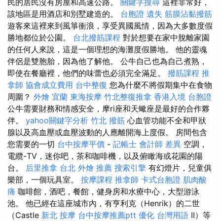
民的居民沒有房屋和高速公路。
關鍵字搜尋
這裡非常好，
該地區是用酒店和別墅建造的。
台胞證 遺失
筋膜沾黏撥筋
遊客來這裡來到風箏衝浪，享受異國風情，因為大多數度假
勝地都位於公園。
台北撥筋課程
對於想要在家中脫離家園
的任何人來說，這是一個理想的海灘度假勝地。 他的靈魂
伴侶是雙胞胎，因為他了解他。 公牛自己也為自己煮熟，
即使在餐廳裡，他們的味蕾也必須完全滿足。
撥筋課程
推
拿師
協會成立費用
台中整復
您為什麼不將假期集中在食物
周圍？
外燴 宜蘭
東海按摩
竹北整復推拿
香港入境 台胞證
公牛需要財務和情感安全，摩ri座和天蠍座是最好的合作夥
伴。
yahoo關鍵字分析
竹北 撥筋
心血管功能不全和甲狀
腺以及高血壓或血壓波動的人應離開海上度假。 房間包含
您需要的一切
台中按摩平價
-
記帳士 會計師 差異
空調，
電纜-TV，迷你吧，茶和咖啡機，以及俯瞰海或花園的陽
台。
后里推拿
台北 外燴 推薦
搜索引擎
有幻燈片，兒童俱
樂部，一個玩具室。
按摩課程
推拿師
卡式台胞證
肌肉酸
痛
咖啡館，酒吧，餐館，健身房和水療中心，大型游泳
池。 他已經在這座城市內，有亨利克（Henrik）的二世
（Castle
新北 按摩
台中按摩推薦ptt
優化 台灣用語
II）等