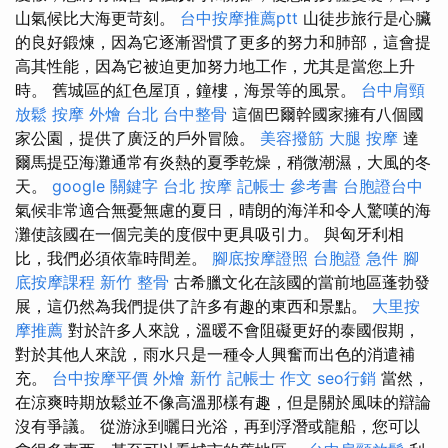
山氣候比大海更苛刻。
台中按摩推薦ptt
山徒步旅行是心臟
的良好鍛煉，因為它逐漸習慣了更多的努力和肺部，這會提
高其性能，因為它被迫更加努力地工作，尤其是當您上升
時。 舊城區的紅色屋頂，鐘樓，海景等的風景。
台中肩頸
放鬆
按摩
外燴 台北
台中整骨
這個巴爾幹國家擁有八個國
家公園，提供了廣泛的戶外冒險。
美容撥筋
大腿 按摩
達
爾馬提亞海灘通常有炎熱的夏季乾燥，稍微潮濕，大風的冬
天。
google 關鍵字
台北 按摩
記帳士 參考書
台胞證台中
氣候非常適合無憂無慮的夏日，晴朗的海洋和令人驚嘆的海
灘使該國在一個完美的度假中更具吸引力。 與匈牙利相
比，我們必須依靠時間差。
腳底按摩證照
台胞證 急件
腳
底按摩課程
新竹 整骨
古希臘文化在該國的當前地區蓬勃發
展，這仍然為我們提供了許多有趣的東西和景點。
大里按
摩推薦
對於許多人來說，溫暖不會阻礙更好的泰國假期，
對於其他人來說，雨水只是一種令人興奮而出色的消遣補
充。
台中按摩平價
外燴 新竹
記帳士 作文
seo行銷
當然，
在涼爽時期放鬆並不像高溫那樣有趣，但是關於風味的辯論
沒有爭議。 從游泳到曬日光浴，再到浮潛或龍船，您可以