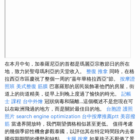
在本月中旬，加泰羅尼亞的首都是瑪麗亞宗教節日的所在
地，致力於聖母瑪利亞的天堂收入。
整復 推拿
同時，在格
拉西亞市區慶祝了整個一周的“嘉年華格拉西亞”節。
按摩證
照班
美式整復 筋膜
巴塞羅那的居民裝飾著他們的房屋，街
道上的街道精美，從早上到晚上度過了愉快的時光。
記帳
士 課程
台中外燴
冠狀病毒和隔離...這個概述不是您現在可
以在歐洲飛過的地方，而是關於最佳目的地。
台胞證 護照
照片
search engine optimization
台中按摩推薦ptt
美容撥
筋
當邊界開放時，我們期望價格相似甚至更低。 值得考慮
的幾個季節性機會參觀泰國，以評估其在特定時間段內去泰
國假期期間的優勢和缺點。
大腿 按摩
如果孩子不厭倦了景