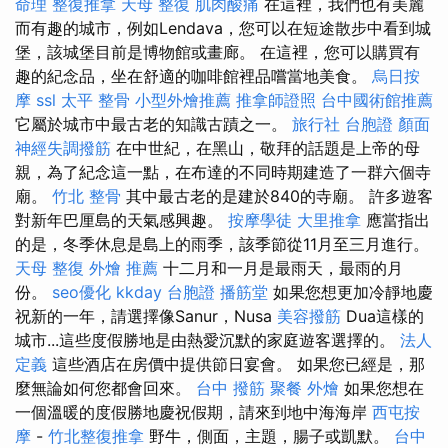
命理 整復推拿
天母 整復
肌肉酸痛
在這裡，我們也有美麗
而有趣的城市，例如Lendava，您可以在短途散步中看到城
堡，該城堡目前是博物館或畫廊。 在這裡，您可以購買有
趣的紀念品，坐在舒適的咖啡館裡品嚐當地美食。
烏日按
摩
ssl
太平 整骨
小型外燴推薦
推拿師證照
台中國術館推薦
它屬於城市中最古老的知識古蹟之一。
旅行社 台胞證
顏面
神經失調撥筋
在中世紀，在黑山，敬拜的話題是上帝的母
親，為了紀念這一點，在布達的不同時期建造了一群六個寺
廟。
竹北 整骨
其中最古老的是建於840的寺廟。 許多遊客
對新年巴厘島的天氣感興趣。
按摩學徒
大里推拿
應當指出
的是，冬季休息是島上的雨季，該季節從11月至三月進行。
天母 整復
外燴 推薦
十二月和一月是最雨天，最雨的月
份。
seo優化
kkday 台胞證
播筋堂
如果您想更加冷靜地慶
祝新的一年，請選擇像Sanur，Nusa
美容撥筋
Dua這樣的
城市...這些度假勝地是由熱愛沉默的家庭遊客選擇的。
法人
定義
這些酒店在房價中提供節日宴會。 如果您已經是，那
麼無論如何您都會回來。
台中 撥筋
聚餐 外燴
如果您想在
一個溫暖的度假勝地慶祝假期，請來到地中海海岸
西屯按
摩
-
竹北整復推拿
野牛，側面，主題，腸子或凱默。
台中