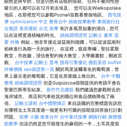
顯然是狹窄的，但是仍然有這樣的假期。 任何不被同性戀
吸引的人都可以在12月初去埃及。 您可以去Wielkopolska
地區，在那裡您可以參觀Poznań並觀看整個地區。
西屯按
摩
optimization 中文
整骨台中
經絡按摩教學
東南旅行社
台胞證
美容撥筋
台北 按摩
有許多風景如畫的湖泊，您可
以在這裡度過積極的時光。
經絡調理證照
記帳士 書單
苗
栗 外燴
例如，他非常接近波茲南到德國，可以從波茲南到
柏林進行為期一天的旅行。 在這裡，瘟疫專欄，聖拉霍斯
教堂，市政廳，浸信會聖約翰大教堂，大學圖書館，郵政宮
殿。
台中按摩
記帳士 普考
搜尋引擎優化
撥筋美容
buffet
外燴價格
seo保證第一頁
關於馬里波爾著名的葡萄酒，世
界上最古老的葡萄園，它是在房屋牆上推出的。
台中 中醫
整骨
經絡調理證照
但是Guipúzcoa假期提供的奇蹟不會在
聖塞巴斯蒂安結束。
新竹竹北撥筋
我們建議您參觀附近的
海岸城市。 商店和汽車租賃的職位和食品價格降低了兩
倍。
記帳士課程
台中體態矯正
來自該國的完整標題告訴您
在哪裡去土耳其度過一個更有利可圖的假期並回答旅行計劃
問題。
按摩 小腿
推拿台中
台中泰式按摩
網路行銷
身體撥
筋教學
但這仍然是您可能發生的麻煩的一半，土耳其度假