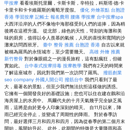
甲按摩
看看埃斯托里爾，卡斯卡斯，辛特拉，科斯塔·德·卡
卡里卡和卡卡維羅斯的葡萄牙度假。
優化
外燴茶點
台胞證
香港
學習按摩
記帳士 報名費用
腰痛
學按摩
台中按摩spa
大西洋沿岸的人們不像地中海那樣受到人們的追捧，因為稍
後將在這裡升溫。 從北部，綠色的天性，苛刻的海灘和美
味的廚房，值得以令人羨慕的氣候，人民的喜悅和寬闊的沙
灘來訪問西班牙。
臺中 整骨 推薦
台胞證 香港
自古以來就
被稱為羅馬的永恆城市，至少需要幾天。
高雄 外燴 推薦
新竹整骨
對於像眼鏡之一的漫長旅程，這有點瘋狂，但確
實如此。
台中泰式按摩排毒
按摩教學
我們有2天的時間來
了解這座城市，因此對我們第一次訪問了羅馬。
撥筋創業
seo company
外國人開公司
撥筋台中
我們只看到了最
大，最著名的景點，但至少我們無法抗拒這樣做的誘惑。
它擁有一個開發良好的基礎設施；您也可以住在建在鸛和沿
海房屋上的水房中。 馬爾代夫的十月天氣幾乎完全缺乏風
雨，這將是由於更令人印象深刻的晴天。 自11月以來，陣
雨已經完全停止，並變成了周期性的降雨。 對於春季訪
問，最好選擇三月和四月和四月，因為從春季的第二個月末
開始，風開始升起。 此外，此期間的特徵是大量降雨和高