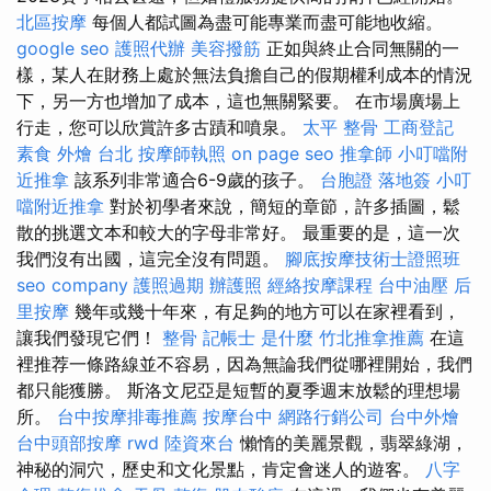
北區按摩
每個人都試圖為盡可能專業而盡可能地收縮。
google seo
護照代辦
美容撥筋
正如與終止合同無關的一
樣，某人在財務上處於無法負擔自己的假期權利成本的情況
下，另一方也增加了成本，這也無關緊要。 在市場廣場上
行走，您可以欣賞許多古蹟和噴泉。
太平 整骨
工商登記
素食 外燴 台北
按摩師執照
on page seo
推拿師
小叮噹附
近推拿
該系列非常適合6-9歲的孩子。
台胞證 落地簽
小叮
噹附近推拿
對於初學者來說，簡短的章節，許多插圖，鬆
散的挑選文本和較大的字母非常好。 最重要的是，這一次
我們沒有出國，這完全沒有問題。
腳底按摩技術士證照班
seo company
護照過期
辦護照
經絡按摩課程
台中油壓
后
里按摩
幾年或幾十年來，有足夠的地方可以在家裡看到，
讓我們發現它們！
整骨
記帳士 是什麼
竹北推拿推薦
在這
裡推荐一條路線並不容易，因為無論我們從哪裡開始，我們
都只能獲勝。 斯洛文尼亞是短暫的夏季週末放鬆的理想場
所。
台中按摩排毒推薦
按摩台中
網路行銷公司
台中外燴
台中頭部按摩
rwd
陸資來台
懶惰的美麗景觀，翡翠綠湖，
神秘的洞穴，歷史和文化景點，肯定會迷人的遊客。
八字