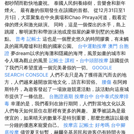
都吵鬧而歡快地慶祝。 泰國人民飼養綠樹，音樂會和新年
煙火。 最有趣的假期發生在該國的首都。 從12月31日至1
月1日，大眾聚集在中央廣場和Chao Phraya河道，觀看宏
偉的煙火和激光錶演。 同時，這是一個傑出的水手，島上
跳躍，黎明派對和帶游泳池或度假屋的豪華別墅的光榮熱
點。
普考 記帳士
這也是一個歷史悠久的時間膠囊，有未觸
及的羅馬廢墟和壯觀的國家公園。
台中運動按摩
澳門 台胞
證
夢dream以求的海灘和隱藏的海灣，風景如畫的城市和
令人嘆為觀止的風景
記帳士 課程
-
台中頭部按摩
該國提供
了我們只希望度過一個完美暑假的一切。
GOOGLE
SEARCH CONSOLE
人們不去只是為了獲得蒸汽而去的地
方，人們越來越開放當地文化，語言和習俗。
腰傷
在阿姆
斯特丹，為遊客發起了一場旅遊競選活動，該活動向這座城
市提供了一條信息。
台胞證過期
按摩台中
台中泰式按摩排
毒
幸運的是，我們看到在旅行期間，人們對當地文化以及
人們每天如何居住在那裡有更多的興趣。 夏季被認為是最
便宜的，如果晴天的數量不是特別重要，那麼您應該以最後
一分鐘的優惠來寵愛自己。
按摩店
記帳士 好考嗎
台中腳
底按摩
儘管夏天短暫，赫爾辛基居民和遊客仍有時間去海