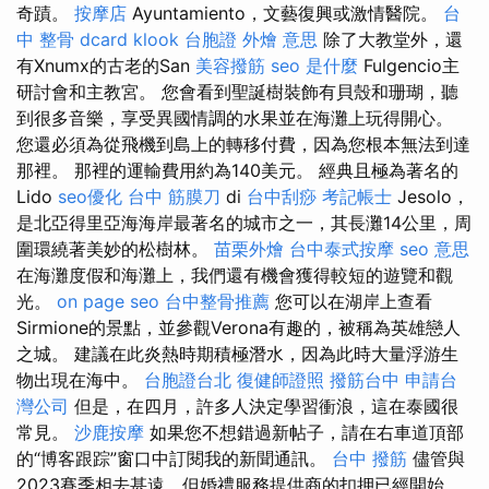
奇蹟。
按摩店
Ayuntamiento，文藝復興或激情醫院。
台
中 整骨 dcard
klook 台胞證
外燴 意思
除了大教堂外，還
有Xnumx的古老的San
美容撥筋
seo 是什麼
Fulgencio主
研討會和主教宮。 您會看到聖誕樹裝飾有貝殼和珊瑚，聽
到很多音樂，享受異國情調的水果並在海灘上玩得開心。
您還必須為從飛機到島上的轉移付費，因為您根本無法到達
那裡。 那裡的運輸費用約為140美元。 經典且極為著名的
Lido
seo優化
台中 筋膜刀
di
台中刮痧
考記帳士
Jesolo，
是北亞得里亞海海岸最著名的城市之一，其長灘14公里，周
圍環繞著美妙的松樹林。
苗栗外燴
台中泰式按摩
seo 意思
在海灘度假和海灘上，我們還有機會獲得較短的遊覽和觀
光。
on page seo
台中整骨推薦
您可以在湖岸上查看
Sirmione的景點，並參觀Verona有趣的，被稱為英雄戀人
之城。 建議在此炎熱時期積極潛水，因為此時大量浮游生
物出現在海中。
台胞證台北
復健師證照
撥筋台中
申請台
灣公司
但是，在四月，許多人決定學習衝浪，這在泰國很
常見。
沙鹿按摩
如果您不想錯過新帖子，請在右車道頂部
的“博客跟踪”窗口中訂閱我的新聞通訊。
台中 撥筋
儘管與
2023賽季相去甚遠，但婚禮服務提供商的扣押已經開始。