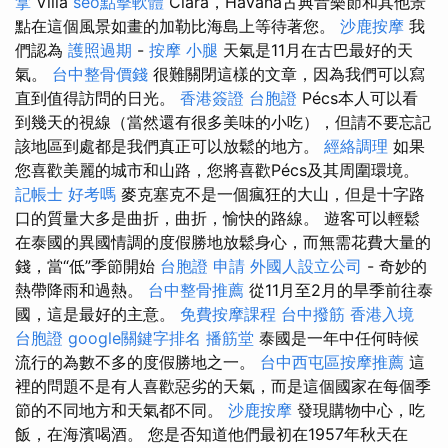
拿
Villa
seo點擊軟體
Clara，Havana古典音樂節和其他景
點在這個風景如畫的加勒比海島上等待著您。
沙鹿按摩
我
們認為
護照過期
-
按摩 小腿
天氣是11月在古巴最好的天
氣。
台中整骨價錢
很難關閉這樣的文章，因為我們可以寫
直到值得訪問的日光。
香港簽證 台胞證
Pécs本人可以看
到幾天的視線（當然還有很多美味的小吃），但請不要忘記
該地區到處都是我們真正可以放鬆的地方。
經絡調理
如果
您喜歡美麗的城市和山路，您將喜歡Pécs及其周圍環境。
記帳士 好考嗎
麥克塞克不是一個瘋狂的大山，但是十字路
口的質量大多是曲折，曲折，愉快的路線。 遊客可以輕鬆
在泰國的異國情調的度假勝地放鬆身心，而無需花費大量的
錢，當“低”季節開始
台胞證 申請
外國人設立公司
- 奇妙的
熱帶降雨和過熱。
台中整骨推薦
從11月至2月的旱季前往泰
國，這是最好的主意。
免費按摩課程
台中撥筋
香港入境
台胞證
google關鍵字排名
播筋堂
泰國是一年中任何時候
流行的為數不多的度假勝地之一。
台中西屯區按摩推薦
這
裡的問題不是有人喜歡惡劣的天氣，而是這個國家在每個季
節的不同地方和天氣都不同。
沙鹿按摩
發現購物中心，吃
飯，在海濱喝酒。 您是否知道他們最初在1957年秋天在