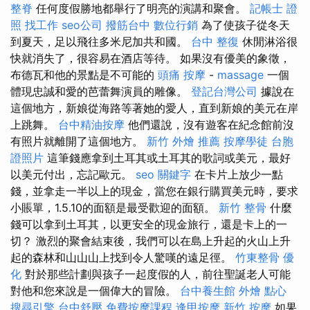
整脊
任何度假勝地都舉行了明亮的演講和聚會。
記帳士 證
照 找工作
seo公司
撥筋台中
數位行銷
為了使孩子從冬天
到夏天，足以飛往多米尼加共和國。
台中 整復
休閒淋浴很
快就消失了，很容易在酒店等待。 如果沒有優美的象徵，
布德瓦和他的景點是不可能的
頭痛 按摩
-
massage
一個
體現忠誠和愛的芭蕾舞演員的雕像。
登記台灣公司
據說在
這個地方，新娘從海路等著她的愛人，直到新娘的美元在岸
上跳舞。
台中精油按摩
他們還說，沒有遊客在紀念館前沒
有照片就離開了這個地方。
新竹 外燴 推薦
按摩學徒
台胞
證照片
這筆錢應拿到土耳其或土耳其的歌詞或美元，最好
以美元付出，忘記歐元。
seo 關鍵字
在卡片上放少一點
錢，並拿走一半以上的現金，當您在銀行購買美元時，要求
小賬單，1.5.10的面額是最受歡迎的面額。
新竹 整骨
什麼
錢可以拿到土耳其，以更安全的現金旅行，還是卡上的一
切？ 激烈的聚會結束後，我們可以在島上升起的火山上升
起的森林和山山山上找到令人驚嘆的遠足徑。
竹東整骨
優
化
對於那些計劃與孩子一起度假的人，前往聖誕老人可能
對他和您來說是一個偉大的冒險。
台中養生館
外燴 點心
搜尋引擎
台中舒壓
免費按摩課程
逢甲按摩
新竹 按摩
如果