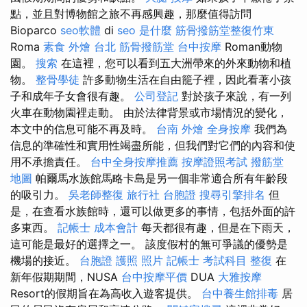
點，並且對博物館之旅不再感興趣，那麼值得訪問
Bioparco
seo軟體
di
seo 是什麼
筋骨撥筋堂整復竹東
Roma
素食 外燴 台北
筋骨撥筋堂
台中按摩
Roman動物
園。
搜索
在這裡，您可以看到五大洲帶來的外來動物和植
物。
整骨學徒
許多動物生活在自由籠子裡，因此看著小孩
子和成年子女會很有趣。
公司登記
對於孩子來說，有一列
火車在動物園裡走動。 由於法律背景或市場情況的變化，
本文中的信息可能不再及時。
台南 外燴
全身按摩
我們為
信息的準確性和實用性竭盡所能，但我們對它們的內容和使
用不承擔責任。
台中全身按摩推薦
按摩證照考試
撥筋堂
地圖
帕爾馬水族館馬略卡島是另一個非常適合所有年齡段
的吸引力。
吳老師整復
旅行社 台胞證
搜尋引擎排名
但
是，在查看水族館時，還可以做更多的事情，包括外面的許
多東西。
記帳士 成本會計
每天都很有趣，但是在下雨天，
這可能是最好的選擇之一。 該度假村的無可爭議的優勢是
機場的接近。
台胞證 護照 照片
記帳士 考試科目
整復
在
新年假期期間，NUSA
台中按摩平價
DUA
大雅按摩
Resort的假期旨在為高收入遊客提供。
台中養生館排毒
居