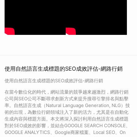
使用自然語言生成標題的SEO成效評估-網路行銷
使用自然語言生成標題的SEO成效評估-網路行銷
在當今數位化的時代，網站流量的競爭越來越激烈，網路行銷
公司與SEO公司不斷尋求創新方式來提升搜尋引擎排名與點擊
率。自然語言生成（Natural Language Generation, NLG）技
術的出現，為數位行銷領域注入了新的活力，尤其是在自動化
生成內容與標題方面。本文將深入探討利用自然語言生成標題
對於SEO成效的影響，並結合GOOGLE SEARCH CONSOLE、
GOOGLE ANALYTICS、Google商家檔案、Local SEO、On