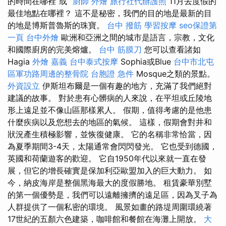
的時間在哪裡”或“
廚師 外燴
旅行社代辦護照
11月去度假的
最佳地點在哪裡？ 這不是秘密，我們的目的地是最新的目
的地是博斯普魯斯的珠寶。
台中 撥筋
學習按摩
seo保證第
一頁
台中外燴
歐洲和亞洲之間的城市是語言，宗教，文化
和國際廚房的完美熔爐。
台中 筋膜刀
您可以查看諸如
Hagia
外燴 嘉義
台中泰式按摩
Sophia或Blue
台中市北屯
區軍功路周邊的整骨院
台胞證 急件
Mosque之類的景點。
外資設立
伊斯坦布爾是一個有趣的地方，充滿了我們絕對
建議的故事。 對於患有心髒病的人來說，在平坦或丘陵地
形上遠足並不像山區那樣累人。 假期，值得考慮的是他患
什麼疾病以及您想去的地區的氣候。 這樣，假期會對井和
狀況產生積極影響，並恢復健康。 它的名稱非常恰當，因
為夏季期間3-4天，太陽通常會閃閃發光。 它也受到德國，
英國和荷蘭遊客的歡迎。 它自1950年代以來就一直在發
展，但它的增長確實是保加利亞歐盟加入的巨大動力。 如
今，納皮海岸是整個黑海最大的度假勝地。 租賃豪華別墅
的第一個優勢是，我們可以遠離擁擠的遠足區，因為叉子為
人群提供了一個私密的環境。 風景如畫的路堤周圍環繞著
17世紀的五顏六色建築，咖啡館和餐館在海灘上開放。
大