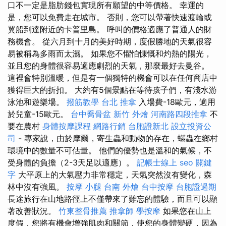
口不一定是脂肪錢包實現所有願望的中等價格。 幸運的
是，您可以免費走在城市。 否則，您可以帶著快速渡輪或
翼船到達附近的卡普里島。 呼叫的價格適應了普通人的財
務機會。 從六月到十月的美好時期，度假勝地的天氣很容
易被稱為多雨而太濕。 如果您不懼怕慷慨和灼熱的陽光，
並且您的身體很容易適應劇烈的天氣，那麼最好去曼谷。
這裡會特別溫暖，但是有一個獨特的機會可以在任何商店中
獲得巨大的折扣。 大約有5個景點在等待孩子們，有淺水游
泳池和遊樂場。
撥筋教學
台北 推拿
入場費-18歐元，適用
於兒童-15歐元。
台中喬骨盆
新竹 外燴
河南路四段推拿
不
要在農村
身體按摩課程
網路行銷
台胞證新北
設立投資公
司
- 專家說，由於摩爾，寄生蟲和動物的存在，蟎蟲在鄉村
環境中的數量不可估量。 他們的優勢也是溫和的氣候，不
受身體的負擔（2-3天足以適應）。
記帳士線上
seo 關鍵
字
大平原上的大氣壓力非常穩定，天氣突然沒有變化，森
林中沒有強風。
按摩 小腿
台南 外燴
台中按摩
台胞證過期
長途旅行在山地路徑上不僅帶來了難忘的體驗，而且可以顯
著改善狀況。
竹東整骨推薦
推拿師
學按摩
如果您在山上
度假，您將有機會增強肌肉和關節，使您的身體變硬，因為