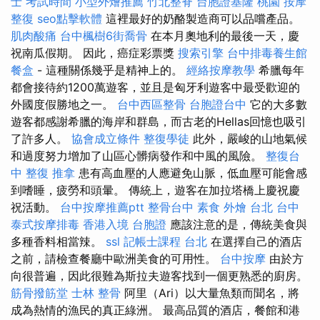
士 考試時間
小型外燴推薦
竹北整脊
台胞證基隆
桃園 按摩
整復
seo點擊軟體
這裡最好的奶酪製造商可以品嚐產品。
肌肉酸痛
台中楓樹6街喬骨
在本月奧地利的最後一天，慶
祝南瓜假期。 因此，癌症彩票獎
搜索引擎
台中排毒養生館
餐盒
- 這種關係幾乎是精神上的。
經絡按摩教學
希臘每年
都會接待約1200萬遊客，並且是匈牙利遊客中最受歡迎的
外國度假勝地之一。
台中西區整骨
台胞證台中
它的大多數
遊客都感謝希臘的海岸和群島，而古老的Hellas回憶也吸引
了許多人。
協會成立條件
整復學徒
此外，嚴峻的山地氣候
和過度努力增加了山區心髒病發作和中風的風險。
整復台
中
整復 推拿
患有高血壓的人應避免山脈，低血壓可能會感
到嗜睡，疲勞和頭暈。 傳統上，遊客在加拉塔橋上慶祝慶
祝活動。
台中按摩推薦ptt
整骨台中
素食 外燴 台北
台中
泰式按摩排毒
香港入境 台胞證
應該注意的是，傳統美食與
多種香料相當辣。
ssl
記帳士課程 台北
在選擇自己的酒店
之前，請檢查餐廳中歐洲美食的可用性。
台中按摩
由於方
向很普遍，因此很難為斯拉夫遊客找到一個更熟悉的廚房。
筋骨撥筋堂
士林 整骨
阿里（Ari）以大量魚類而聞名，將
成為熱情的漁民的真正綠洲。 最高品質的酒店，餐館和港