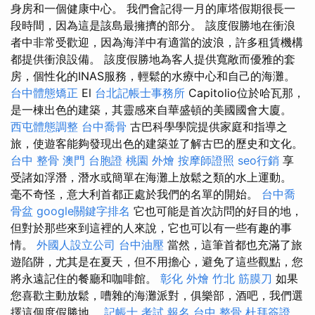
身房和一個健康中心。 我們會記得一月的庫塔假期很長一
段時間，因為這是該島最擁擠的部分。 該度假勝地在衝浪
者中非常受歡迎，因為海洋中有適當的波浪，許多租賃機構
都提供衝浪設備。 該度假勝地為客人提供寬敞而優雅的套
房，個性化的INAS服務，輕鬆的水療中心和自己的海灘。
台中體態矯正
El
台北記帳士事務所
Capitolio位於哈瓦那，
是一棟出色的建築，其靈感來自華盛頓的美國國會大廈。
西屯體態調整
台中喬骨
古巴科學學院提供家庭和指導之
旅，使遊客能夠發現出色的建築並了解古巴的歷史和文化。
台中 整骨
澳門 台胞證
桃園 外燴
按摩師證照
seo行銷
享
受諸如浮潛，潛水或簡單在海灘上放鬆之類的水上運動。
毫不奇怪，意大利首都正處於我們的名單的開始。
台中喬
骨盆
google關鍵字排名
它也可能是首次訪問的好目的地，
但對於那些來到這裡的人來說，它也可以有一些有趣的事
情。
外國人設立公司
台中油壓
當然，這筆首都也充滿了旅
遊陷阱，尤其是在夏天，但不用擔心，避免了這些觀點，您
將永遠記住的餐廳和咖啡館。
彰化 外燴
竹北 筋膜刀
如果
您喜歡主動放鬆，嘈雜的海灘派對，俱樂部，酒吧，我們選
擇這個度假勝地。
記帳士 考試 報名
台中 整骨
杜拜簽證