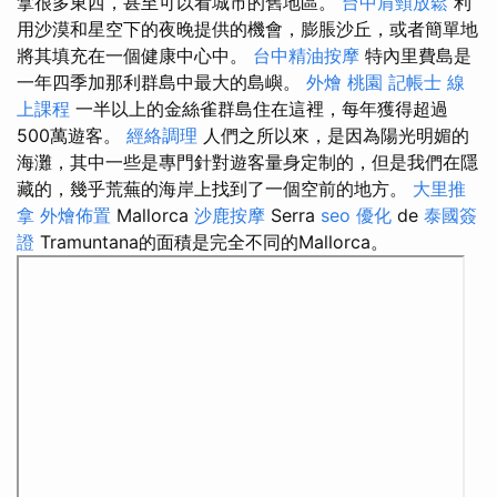
拿很多東西，甚至可以看城市的舊地區。
台中肩頸放鬆
利
用沙漠和星空下的夜晚提供的機會，膨脹沙丘，或者簡單地
將其填充在一個健康中心中。
台中精油按摩
特內里費島是
一年四季加那利群島中最大的島嶼。
外燴 桃園
記帳士 線
上課程
一半以上的金絲雀群島住在這裡，每年獲得超過
500萬遊客。
經絡調理
人們之所以來，是因為陽光明媚的
海灘，其中一些是專門針對遊客量身定制的，但是我們在隱
藏的，幾乎荒蕪的海岸上找到了一個空前的地方。
大里推
拿
外燴佈置
Mallorca
沙鹿按摩
Serra
seo 優化
de
泰國簽
證
Tramuntana的面積是完全不同的Mallorca。