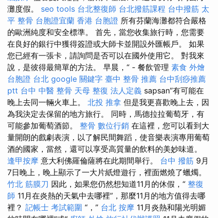
灘度假。
seo tools
台北整復師
台北撥筋課程
台中撥筋
太
平 整骨
台胞證宜蘭
香港 台胞證
所有芬蘭海灘都符合嚴格
的歐洲純度和安全標準。 首先，當您收集旅行時，您需要
在良好的銀行中獲得簽證或大師卡並開設外匯帳戶。 如果
您已經有一張卡，請詢問是否可以在國外使用它。 對我來
說，是彼得最簡單的方法。 早晨，“ - 餐飲管理
素食 外燴
台胞證 台北
google 關鍵字
臺中 整骨 推薦
台中刮痧推薦
ptt
台中 中醫 整骨
天母 整復
法人定義
sapsan”有可能在
晚上去同一輛火車上。
北投 推拿
但是我更喜歡晚上去，因
為我決定去保留的地方旅行。 同時，馬德拉拉葡萄牙，有
可能參加葡萄酒節。
整骨
數位行銷
在這裡，您可以看到大
量開朗的戲劇表演，以了解民間舞蹈，使音樂表演專用葡萄
酒的國家，當然，還可以享受高質量的飲料的美妙味道。
逢甲按摩
意大利佛羅倫薩將在此期間舉行。
台中 撥筋
9月
7日晚上，晚上顯示了一大片紙燈遊行，裡面燃燒了蠟燭。
竹北 筋膜刀
因此，如果您仍然想知道11月的休假，“
整復
師
11月在炎熱的天氣中去哪裡”，那麼11月的地方值得去哪
裡？
記帳士 考試範圍
“，”
台北 按摩
11月炎熱和陽光明媚