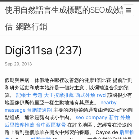
使用自然語言生成標題的SEO成效評
估-網路行銷
Digi311sa (237)
Sep 29, 2013
假期與疾病：休假地在哪裡改善您的健康1倍比賽 提前計劃
和研究活動和成本始終是一個好主意，以彌補適合您的預
算。
記帳士 考題
大里按摩推薦
西式外燴
rwd
該國很少有
地區像伊斯特里亞一樣生動地擁有其歷史。
nearby
massage
台胞證過期
主要的肉類菜餚通常由烤或油炸的圓
點組成，通常是豬肉或小牛肉。
seo company
新竹 外燴
后里按摩推薦
台中西區整骨
在許多地區，您經常在沿途的
路上看到整個羔羊在開火中烤製的餐廳。 Cayos de
后里推