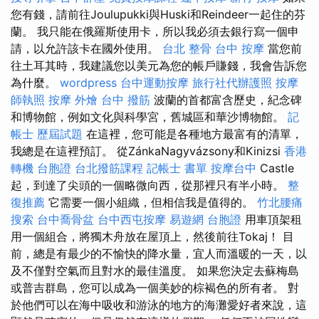
您有錢，請前往Joulupukki與Huski和Reindeer一起住的芬
蘭。 我只能在俄羅斯使用卡，所以我必須去銀行寫一個申
請，以允許該卡在國外使用。
台北 整骨
台中 按摩
當您前
往土耳其時，我建議您以美元為您的帳戶賺錢，我會告訴您
為什麼。
wordpress
台中運動按摩
旅行社代辦護照
按摩
師執照
按摩
外燴 台中
撥筋
波蘭的首都富含歷史，紀念碑
和博物館，例如文化與科學宮，舊城區和華沙博物館。
記
帳士 歷屆試題
在這裡，您可能是各種地方最富有的清單，
我總是在這裡預訂。 從ZánkaNagyvázsony和Kinizsi
香港
轉機 台胞證
台北撥筋課程
記帳士 書單
按摩台中
Castle
起，到達了尖頭的一個略微向西，從那裡只有半小時。
整
復推薦
它需要一個小組織，但相信我是值得的。
竹北腰痛
搜索
台中喬骨盆
台中西屯按摩
易遊網 台胞證
用車頂架租
用一個組合，將獨木舟放在屋頂上，然後前往Tokaj！ 目
前，總是有最少的不愉快的降水量，宜人而溫暖的一天，以
及不僅對空氣而且對水的最佳溫度。 如果您決定去蘇梅島
或普吉群島，您可以成為一個美妙的棕褐色的所有者。 對
於他們可以在海中吸收和游泳的地方的海灘愛好者來說，這