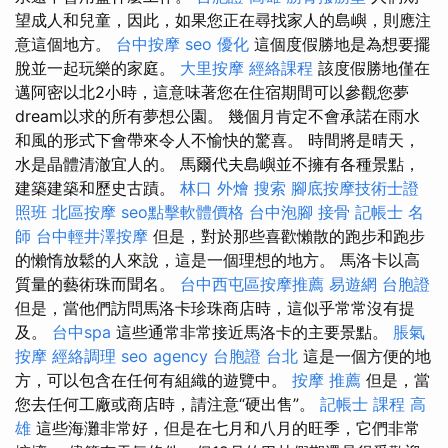
望成人和兒童，因此，如果您正在尋找家人的島嶼，則應注
意這個地方。
台中按摩
seo 優化
這個度假勝地是為想要擺
脫並一起玩樂的家庭。
大里按摩
經絡課程
該度假勝地僅在
邁阿密以北2小時，這意味著您在住宿期間可以參觀您夢
dream以求的所有夢想公園。 幾個月肯定不會承諾在雨水
和風的形式下會帶來令人不愉快的驚喜。 時間將是晴天，
水是晶體清澈宜人的。 馬爾代夫島嶼並不擁有各種景點，
建築建築和歷史古蹟。
林口 外燴
搜索
腳底按摩技術士證
照班
北區按摩
seo點擊軟體價格
台中泡腳
接骨
記帳士 名
師
台中輕井澤按摩
但是，對於那些喜歡懶散的跑步和跑步
的懶惰放鬆的人來說，這是一個理想的地方。 馬洛卡以高
質量的藝術珠而聞名。
台中西屯區按摩推薦
易遊網 台胞證
但是，當他們訪問馬洛卡珍珠商店時，這似乎常常沒有提
及。
台中spa
這些通常非常接近馬洛卡的主要景點。
脹氣
按摩
經絡調理
seo agency
台胞證 台北
這是一個方便的地
方，可以包含在任何有組織的遊覽中。
按摩 推薦
但是，當
您去任何工廠或商店時，請注意“硬出售”。
記帳士 課程 高
雄
這些海灘非常好，但是在七月和八月的旺季，它們非常