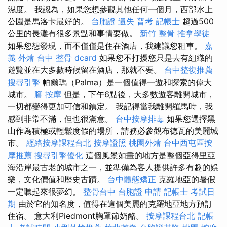
濕度。 我認為，如果您想參觀其他任何一個月，西部水上
公園是馬洛卡最好的。
台胞證 遺失
普考 記帳士
超過500
公里的長灘有很多景點和事情要做。
新竹 整骨
推拿學徒
如果您想發現，而不僅僅是住在酒店，我建議您租車。
嘉
義 外燴
台中 整骨 dcard
如果您不打擾您只是去有組織的
遊覽並在大多數時候留在酒店，那就不要。
台中整復推薦
搜尋引擎
帕爾瑪（Palma）是一個值得一遊和探索的偉大
城市。
腳 按摩
但是，下午6點後，大多數遊客離開城市，
一切都變得更加可信和鎮定。 我記得當我離開羅馬時，我
感到非常不滿，但也很滿意。
台中按摩排毒
如果您選擇黑
山作為積極或輕鬆度假的場所，請務必參觀布德瓦的美麗城
市。
經絡按摩課程台北
按摩證照
桃園外燴
台中西屯區按
摩推薦
搜尋引擎優化
這個風景如畫的地方是整個亞得里亞
海沿岸最古老的城市之一，並準備為客人提供許多有趣的娛
樂，文化價值和歷史古蹟。
台中體態矯正
克羅地亞的暑假
一定聽起來很夢幻。
整骨台中
台胞證 申請
記帳士 考試日
期
由於它的知名度，值得在這個美麗的克羅地亞地方預訂
住宿。 意大利Piedmont胸罩節奶酪。
按摩課程台北
記帳