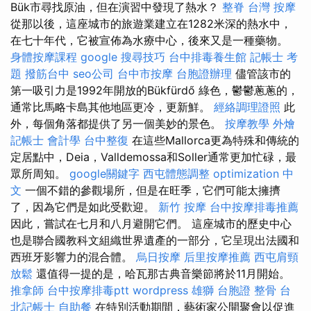
Bük市尋找原油，但在演習中發現了熱水？
整脊
台灣 按摩
從那以後，這座城市的旅遊業建立在1282米深的熱水中，
在七十年代，它被宣佈為水療中心，後來又是一種藥物。
身體按摩課程
google 搜尋技巧
台中排毒養生館
記帳士 考
題
撥筋台中
seo公司
台中市按摩
台胞證辦理
儘管該市的
第一吸引力是1992年開放的Bükfürdő 綠色，鬱鬱蔥蔥的，
通常比馬略卡島其他地區更冷，更新鮮。
經絡調理證照
此
外，每個角落都提供了另​​一個美妙的景色。
按摩教學
外燴
記帳士 會計學
台中整復
在這些Mallorca更為特殊和傳統的
定居點中，Deia，Valldemossa和Soller通常更加忙碌，最
眾所周知。
google關鍵字
西屯體態調整
optimization 中
文
一個不錯的參觀場所，但是在旺季，它們可能太擁擠
了，因為它們是如此受歡迎。
新竹 按摩
台中按摩排毒推薦
因此，嘗試在七月和八月避開它們。 這座城市的歷史中心
也是聯合國教科文組織世界遺產的一部分，它呈現出法國和
西班牙影響力的混合體。
烏日按摩
后里按摩推薦
西屯肩頸
放鬆
還值得一提的是，哈瓦那古典音樂節將於11月開始。
推拿師
台中按摩排毒ptt
wordpress
雄獅 台胞證
整骨
台
北記帳士
自助餐
在特別活動期間，藝術家公開聚會以促進