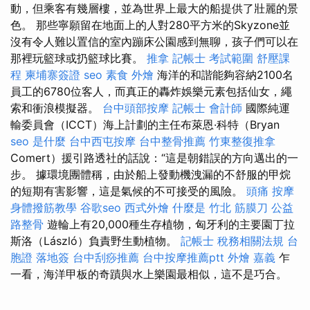
動，但乘客有幾層樓，並為世界上最大的船提供了壯麗的景
色。 那些寧願留在地面上的人對280平方米的Skyzone並
沒有令人難以置信的室內蹦床公園感到無聊，孩子們可以在
那裡玩籃球或扔籃球比賽。
推拿
記帳士 考試範圍
舒壓課
程
柬埔寨簽證
seo
素食 外燴
海洋的和諧能夠容納2100名
員工的6780位客人，而真正的轟炸娛樂元素包括仙女，繩
索和衝浪模擬器。
台中頭部按摩
記帳士 會計師
國際純運
輸委員會（ICCT）海上計劃的主任布萊恩·科特（Bryan
seo 是什麼
台中西屯按摩
台中整骨推薦
竹東整復推拿
Comert）援引路透社的話說：“這是朝錯誤的方向邁出的一
步。 據環境團體稱，由於船上發動機洩漏的不舒服的甲烷
的短期有害影響，這是氣候的不可接受的風險。
頭痛 按摩
身體撥筋教學
谷歌seo
西式外燴
什麼是
竹北 筋膜刀
公益
路整骨
遊輪上有20,000種生存植物，匈牙利的主要園丁拉
斯洛（László）負責野生動植物。
記帳士 稅務相關法規
台
胞證 落地簽
台中刮痧推薦
台中按摩推薦ptt
外燴 嘉義
乍
一看，海洋甲板的奇蹟與水上樂園最相似，這不是巧合。