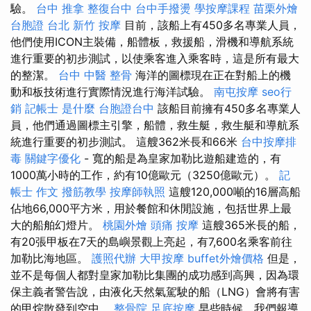
驗。
台中 推拿
整復台中
台中手撥燙
學按摩課程
苗栗外燴
台胞證 台北
新竹 按摩
目前，該船上有450多名專業人員，
他們使用ICON主裝備，船體板，救援船，滑機和導航系統
進行重要的初步測試，以使乘客進入乘客時，這是所有最大
的整潔。
台中 中醫 整骨
海洋的圖標現在正在對船上的機
動和板技術進行實際情況進行海洋試驗。
南屯按摩
seo行
銷
記帳士 是什麼
台胞證台中
該船目前擁有450多名專業人
員，他們通過圖標主引擎，船體，救生艇，救生艇和導航系
統進行重要的初步測試。 這艘362米長和66米
台中按摩排
毒
關鍵字優化
- 寬的船是為皇家加勒比遊船建造的，有
1000萬小時的工作，約有10億歐元（3250億歐元）。
記
帳士 作文
撥筋教學
按摩師執照
這艘120,000噸的16層高船
佔地66,000平方米，用於餐館和休閒設施，包括世界上最
大的船舶幻燈片。
桃園外燴
頭痛 按摩
這艘365米長的船，
有20張甲板在7天的島嶼景觀上亮起，有7,600名乘客前往
加勒比海地區。
護照代辦
大甲按摩
buffet外燴價格
但是，
並不是每個人都對皇家加勒比集團的成功感到高興，因為環
保主義者警告說，由液化天然氣駕駛的船（LNG）會將有害
的甲烷散發到空中。
整骨院
足底按摩
早些時候，我們報導