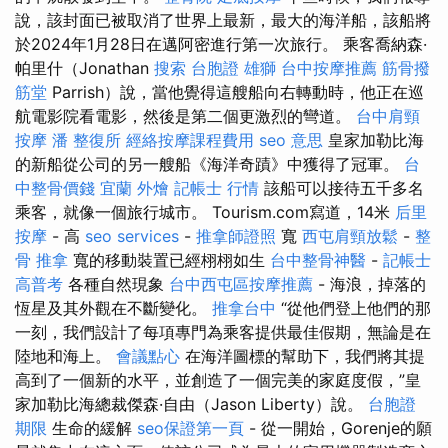
說，該封面已被取消了世界上最新，最大的海洋船，該船將
於2024年1月28日在邁阿密進行第一次旅行。 乘客喬納森·
帕里什（Jonathan
搜索
台胞證 雄獅
台中按摩推薦
筋骨撥
筋堂
Parrish）說，當他覺得這艘船向右轉動時，他正在巡
航電影院看電影，然後是第二個更激烈的彎道。
台中肩頸
按摩
潘 整復所
經絡按摩課程費用
seo 意思
皇家加勒比海
的新船從公司的另一艘船《海洋奇蹟》中獲得了冠軍。
台
中整骨價錢
宜蘭 外燴
記帳士 行情
該船可以接待五千多名
乘客，就像一個旅行城市。 Tourism.com寫道，14米
后里
按摩
- 高
seo services
-
推拿師證照
寬
西屯肩頸放鬆
-
整
骨 推拿
寬的移動裝置已經栩栩如生
台中整骨神醫
-
記帳士
高普考
各種自然現象
台中西屯區按摩推薦
- 海浪，掉落的
恆星及其外觀在不斷變化。
推拿台中
“從他們登上他們的那
一刻，我們設計了每項專門為乘客提供最佳假期，無論是在
陸地和海上。
會議點心
在海洋圖標的幫助下，我們將其提
高到了一個新的水平，並創造了一個完美的家庭度假，”皇
家加勒比海總裁傑森·自由（Jason Liberty）說。
台胞證
期限
生命的緩解
seo保證第一頁
- 從一開始，Gorenje的願