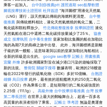
乘客一起加入。
台中刮痧推薦ptt
護照過期
seo點擊軟體
腳底按摩技術士證照班
杜拜簽證
“海洋圖標”用液化天然氣
（LNG）運行，該天然氣比傳統的海燃料更清楚。
台中整
復推薦
與傳統燃料相比，液化天然氣燃燒的氧化二氮，二
氧化硫和顆粒釋放少。
竹北傳統整復推拿
按摩師證照
液化
天然氣船在港口中還將二氧化碳排放量減少了25％。
協會
成立
按摩執照
台中養生會館
皇家加勒比集團的船在加勒比
海的為期7天的島嶼之旅中出發。 此外，海洋圖標將是新離
子級的第一艘船，這意味著與以前的皇家加勒比海船相比，
全新的班級是出生的。
google seo教學
記帳士 用書推薦
宜蘭 外燴
許多歐洲國家對旨在減少港口污染的遊輪採取了
新的法規。
整骨院
關鍵字搜尋
數據表明，歐洲的218艘遊
輪在2022年發行的硫氧化物（SOX）多於10億輛。
台胞證
雄獅
烏日按摩
此外，最有效的巡航艦將大約250克二氧化
碳（CO2）作為乘客公里，是短期飛行的二氧化碳強度的
2.25倍（111.1g）。
高級外燴
台中按摩排毒推薦
台灣 按摩
第二專長證照
在世界上最大的郵輪舞台上，超過一百多名
高質量的表演者招待了乘客。
記帳士 準考證
無論是奧運會