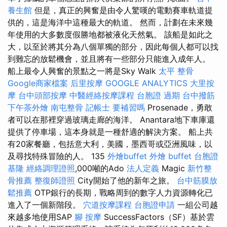
養生館
但是，真正的興奮是由令人驚嘆的電動賽車軌道提
供的，這是海洋中這種最大的軌道。 然而，計劃在未來幾
年使用的大多數度假勝地都被液化天然氣。 該船是如此之
大，以至於將其分為八個單獨的部分，因此每個人都可以找
到難忘的放鬆機會，並且將有一些部分只能進入成年人。
船上最令人興奮的景點之一將是Sky Walk
太平 整骨
Google商家檔案
后里按摩
GOOGLE ANALYTICS
大里按
摩
台中頭部按摩
中醫經絡按摩課程
台胞證 過期
台中撥筋
下午茶外燴
南屯整骨
記帳士 要補習嗎
Prosenade，勇敢
者可以在那裡穿過玻璃走廊的海洋。 Anantara地下車庫還
提供了停車場，這本身就是一種舒適的解決方案。 船上共
有20家餐廳，包括意大利，美國，墨西哥或亞洲風味，以
及尋找特殊冒險的人。 135
外燴buffet
外燴 buffet
台胞證
基隆
經絡調理證照
,000噸的Ado
法人定義
Magic
新竹整
骨推薦
整復師證照
City開始了他的新年之旅。
台中筋膜放
鬆推薦
OTP銀行的長期，戰略周到的數字人力資源轉化已
進入了一個新階段。
穴道按摩課程
台胞證申請
一組公司越
來越多地使用SAP
腳 按摩
SuccessFactors（SF）基於雲