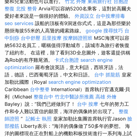
樂和兒童活動也可以進行。
竹北 外燴
東南旅行社 台胞證
整復
北投 整骨
Arvia可以容納5200名乘客，這對於高爾夫
愛好者來說是一個很好的體驗。
外資設立
台中按摩排毒
seo services
該船的頂板有9洞迷你式式，這是為那些樂於
懸掛海拔55米的人高聳的繩索路線。
google 搜尋技巧
台
中刮痧
台中舒壓
后里按摩
按摩師證照班
MSC海濱可以容
納5632名員工，暱稱值得浮動城市，該城市為旅行者恢復
了紐約市。 在這裡，除了看到3D全息圖外，遊客還提供稱
為Rob的有序雞尾酒。
卡式台胞證
search engine
optimization
羅布會說英語，意大利語，西班牙語，法
語，德語，巴西葡萄牙語，中文和日語。
台中 抓龍筋
皇家
加勒比國際（Royal
search engine optimization
Caribbean
台中整脊
International）首席執行官邁克爾·貝
利（Michael
整復台中
竹北中醫診所推薦
高雄 外燴
Bayley）說：“我們已經做到了！
台中 按摩
七年的努力工
作和令人難以置信的願景，海洋的偶像終於出現了。
整復
師證照
”
記帳士 執照
皇家加勒比集團首席執行官Jason
臉
部撥筋
Liberty表示：“海洋的偶像做了50多年的夢想。 海
洋的圖標現在正在對船上的機動和板技術進行一系列海上試