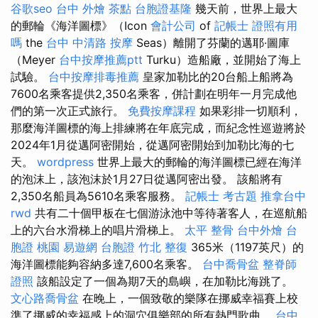
谷歌seo
台中 外燴 茶點
台胞證基隆
幾天前，世界上最大
的郵輪《海洋圖標》（Icon
會計公司
of
記帳士 證照有用
嗎
the
台中 中清路 按摩
Seas）離開了芬蘭的邁耶·圖庫
（Meyer
台中按摩推薦ptt
Turku）造船廠，並開始了海上
試驗。
台中按摩排毒推薦
皇家加勒比的20台船上船將為
7600名乘客提供2,350名乘客，併計劃在明年一月完成他
們的第一次正式旅行。
免費按摩課程
如果彩排一切順利，
那麼海洋圖標的海上排練將在年底完成，而紀念性巡遊將於
2024年1月從邁阿密開始，從邁阿密開始到加勒比海的七
天。
wordpress
世界上最大的郵輪的海洋圖標已經在海洋
的泡沫上，該泡沫於1月27日從邁阿密出發。 該船將有
2,350名船員為5610名乘客服務。
記帳士 考古題
推拿台中
rwd
共有二十個甲板在七個游泳池中等待著客人，在巡航船
上的六台水滑梯上的唱片滑梯上。
太平 整骨
台中外燴
台
胞證 桃園
易遊網 台胞證
竹北 整復
365米（1197英尺）的
海洋圖標能夠容納多達7,600名乘客。
台中喬骨盆
整脊師
證照
該船設定了一個為期7天的島嶼，在加勒比海跳了。
文心路喬骨盆
在晚上，一個致敬的樂隊在挪威幸福賽上校
準了挪威的幸福感上的洞穴俱樂部的所有熱門歌曲。
台中