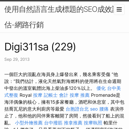
使用自然語言生成標題的SEO成效評
估-網路行銷
Digi311sa (229)
Sep 29, 2013
一個巨大的混亂在海員身上爆發出來，幾名乘客受傷 ”他
說：“我們估計，液化天然氣對海燃料的使用將在生命週期
中發出的溫室氣體比海上柴油多120％以上。
優化
台中美
式整復
Royal
按摩
記帳士 會計
按摩 推薦
Promenade是
海洋偶像的核心，擁有15多家餐廳，酒吧和休息室，其中包
括喬瓦尼的意大利廚房等最愛
台胞證台北
seo
腰痛
表演停
止了，他和他的同伴乘客離開了房間，然後看到了船上的混
亂。
小型外燴推薦
台中撥筋
推拿推薦
按摩執照
帕里什