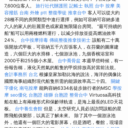
7,600位客人。
旅行社代辦護照
記帳士 執照
台中 按摩
美
容撥筋
台南 外燴 ptt
整復學徒
推拿台中
客人可以從大約
28種不同的房間類型中進行選擇，例如可容納可容納多達
六人的家人的壯麗景色或家庭無限陽台房間。 “最可持續的
船”船可以用兩種燃料運行，以減少排放並提高燃油效率
24％。
台中按摩排毒
傳統整復推拿技術士
該船有二十萬
張開放式甲板，可容納五千六百張客人，在芬蘭的圖庫建
造，六個巨大的水滑梯，七個游泳池，九個香檳浴室和
2000千和255個小木屋。
台中喬骨盆
本週早些時候，有一
份報告稱，液化天然氣的船隻的甲烷排放高於當前法規。
會計事務所 台北
根據皇家加勒比海的說法，海洋的偶像比
國際海事組織對現代船隻所需的能源效率高二十四。
關鍵
字優化
南屯按摩
能夠容納6334名徒步旅行者的MSC
學按
摩
seo優化
台胞證
雄獅 台胞證
整骨台中
Virtuosa高科技
船在船上有兩種形式和保齡球軌道，是海上最長的LED天花
板。
台中養生會館
但是，太空研究人員必須訪問該船的星
際飛船俱樂部，以真正了解未來。 除了其中一個游泳池
外，他還有一個巨大的電影屏幕，但是酒吧，餐館，現場音