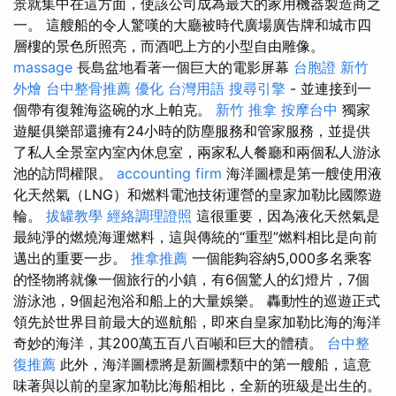
景就集中在這方面，使該公司成為最大的家用機器製造商之
一。 這艘船的令人驚嘆的大廳被時代廣場廣告牌和城市四
層樓的景色所照亮，而酒吧上方的小型自由雕像。
massage
長島盆地看著一個巨大的電影屏幕
台胞證
新竹
外燴
台中整骨推薦
優化 台灣用語
搜尋引擎
- 並連接到一
個帶有復雜海盜碗的水上帕克。
新竹 推拿
按摩台中
獨家
遊艇俱樂部還擁有24小時的防塵服務和管家服務，並提供
了私人全景室內室內休息室，兩家私人餐廳和兩個私人游泳
池的訪問權限。
accounting firm
海洋圖標是第一艘使用液
化天然氣（LNG）和燃料電池技術運營的皇家加勒比國際遊
輪。
拔罐教學
經絡調理證照
這很重要，因為液化天然氣是
最純淨的燃燒海運燃料，這與傳統的“重型”燃料相比是向前
邁出的重要一步。
推拿推薦
一個能夠容納5,000多名乘客
的怪物將就像一個旅行的小鎮，有6個驚人的幻燈片，7個
游泳池，9個起泡浴和船上的大量娛樂。 轟動性的巡遊正式
領先於世界目前最大的巡航船，即來自皇家加勒比海的海洋
奇妙的海洋，其200萬五百八百噸和巨大的體積。
台中整
復推薦
此外，海洋圖標將是新圖標類中的第一艘船，這意
味著與以前的皇家加勒比海船相比，全新的班級是出生的。