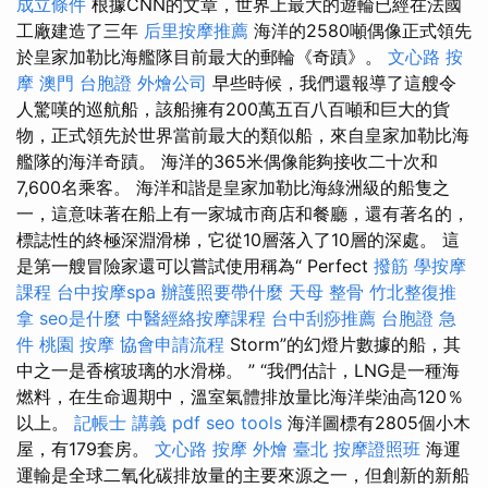
成立條件
根據CNN的文章，世界上最大的遊輪已經在法國
工廠建造了三年
后里按摩推薦
海洋的2580噸偶像正式領先
於皇家加勒比海艦隊目前最大的郵輪《奇蹟》。
文心路 按
摩
澳門 台胞證
外燴公司
早些時候，我們還報導了這艘令
人驚嘆的巡航船，該船擁有200萬五百八百噸和巨大的貨
物，正式領先於世界當前最大的類似船，來自皇家加勒比海
艦隊的海洋奇蹟。 海洋的365米偶像能夠接收二十次和
7,600名乘客。 海洋和諧是皇家加勒比海綠洲級的船隻之
一，這意味著在船上有一家城市商店和餐廳，還有著名的，
標誌性的終極深淵滑梯，它從10層落入了10層的深處。 這
是第一艘冒險家還可以嘗試使用稱為“ Perfect
撥筋
學按摩
課程
台中按摩spa
辦護照要帶什麼
天母 整骨
竹北整復推
拿
seo是什麼
中醫經絡按摩課程
台中刮痧推薦
台胞證 急
件
桃園 按摩
協會申請流程
Storm”的幻燈片數據的船，其
中之一是香檳玻璃的水滑梯。 ” “我們估計，LNG是一種海
燃料，在生命週期中，溫室氣體排放量比海洋柴油高120％
以上。
記帳士 講義 pdf
seo tools
海洋圖標有2805個小木
屋，有179套房。
文心路 按摩
外燴 臺北
按摩證照班
海運
運輸是全球二氧化碳排放量的主要來源之一，但創新的新船