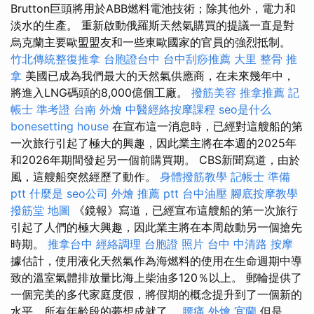
Brutton巨頭將用於ABB燃料電池技術；除其他外，電力和
淡水的生產。 重新啟動俄羅斯天然氣購買的提議一直是對
烏克蘭主要歐盟盟友和一些東歐國家的官員的強烈抵制。
竹北傳統整復推拿
台胞證台中
台中刮痧推薦
大里 整骨
推
拿
美國已成為我們最大的天然氣供應商，在未來幾年中，
將進入LNG碼頭的8,000億個工廠。
撥筋美容
推拿推薦
記
帳士 準考證
台南 外燴
中醫經絡按摩課程
seo是什么
bonesetting house
在宣布這一消息時，已經對這艘船的第
一次旅行引起了極大的興趣，因此業主將在本週的2025年
和2026年期間發起另一個前購買期。 CBS新聞寫道，由於
風，這艘船突然經歷了動作。
身體撥筋教學
記帳士 準備
ptt
什麼是
seo公司
外燴 推薦 ptt
台中油壓
腳底按摩教學
撥筋堂 地圖
《鏡報》寫道，已經宣布這艘船的第一次旅行
引起了人們的極大興趣，因此業主將在本周啟動另一個搶先
時期。
推拿台中
經絡調理
台胞證 照片
台中 中清路 按摩
據估計，使用液化天然氣作為海燃料的使用在生命週期中導
致的溫室氣體排放量比海上柴油多120％以上。 郵輪提供了
一個完美的多代家庭度假，將假期的概念提升到了一個新的
水平，所有年齡段的夢想成就了。
腰痛
外燴 宜蘭
但是，