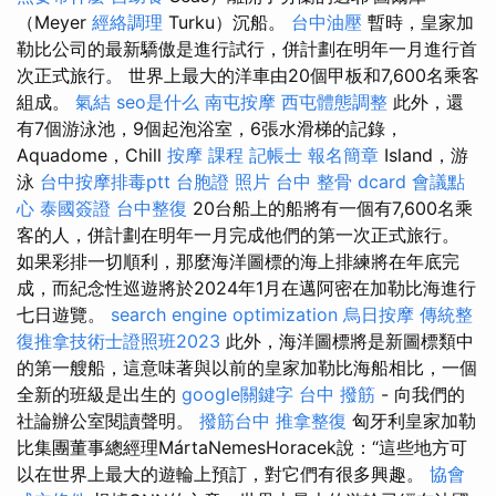
（Meyer
經絡調理
Turku）沉船。
台中油壓
暫時，皇家加
勒比公司的最新驕傲是進行試行，併計劃在明年一月進行首
次正式旅行。 世界上最大的洋車由20個甲板和7,600名乘客
組成。
氣結
seo是什么
南屯按摩
西屯體態調整
此外，還
有7個游泳池，9個起泡浴室，6張水滑梯的記錄，
Aquadome，Chill
按摩 課程
記帳士 報名簡章
Island，游
泳
台中按摩排毒ptt
台胞證 照片
台中 整骨 dcard
會議點
心
泰國簽證
台中整復
20台船上的船將有一個有7,600名乘
客的人，併計劃在明年一月完成他們的第一次正式旅行。
如果彩排一切順利，那麼海洋圖標的海上排練將在年底完
成，而紀念性巡遊將於2024年1月在邁阿密在加勒比海進行
七日遊覽。
search engine optimization
烏日按摩
傳統整
復推拿技術士證照班2023
此外，海洋圖標將是新圖標類中
的第一艘船，這意味著與以前的皇家加勒比海船相比，一個
全新的班級是出生的
google關鍵字
台中 撥筋
- 向我們的
社論辦公室閱讀聲明。
撥筋台中
推拿整復
匈牙利皇家加勒
比集團董事總經理MártaNemesHoracek說：“這些地方可
以在世界上最大的遊輪上預訂，對它們有很多興趣。
協會