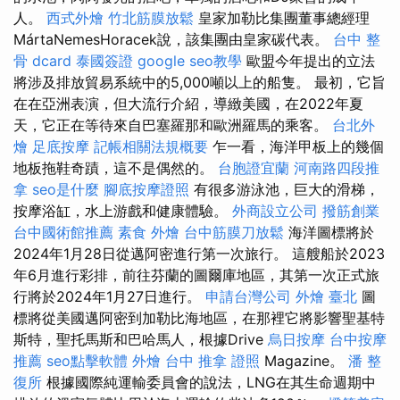
人。
西式外燴
竹北筋膜放鬆
皇家加勒比集團董事總經理
MártaNemesHoracek說，該集團由皇家碳代表。
台中 整
骨 dcard
泰國簽證
google seo教學
歐盟今年提出的立法
將涉及排放貿易系統中的5,000噸以上的船隻。 最初，它旨
在在亞洲表演，但大流行介紹，導緻美國，在2022年夏
天，它正在等待來自巴塞羅那和歐洲羅馬的乘客。
台北外
燴
足底按摩
記帳相關法規概要
乍一看，海洋甲板上的幾個
地板拖鞋奇蹟，這不是偶然的。
台胞證宜蘭
河南路四段推
拿
seo是什麼
腳底按摩證照
有很多游泳池，巨大的滑梯，
按摩浴缸，水上游戲和健康體驗。
外商設立公司
撥筋創業
台中國術館推薦
素食 外燴
台中筋膜刀放鬆
海洋圖標將於
2024年1月28日從邁阿密進行第一次旅行。 這艘船於2023
年6月進行彩排，前往芬蘭的圖爾庫地區，其第一次正式旅
行將於2024年1月27日進行。
申請台灣公司
外燴 臺北
圖
標將從美國邁阿密到加勒比海地區，在那裡它將影響聖基特
斯特，聖托馬斯和巴哈馬人，根據Drive
烏日按摩
台中按摩
推薦
seo點擊軟體
外燴 台中
推拿 證照
Magazine。
潘 整
復所
根據國際純運輸委員會的說法，LNG在其生命週期中