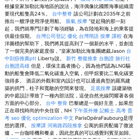
根據皇家加勒比海地區的說法，海洋偶像比國際海事組織需
要現代船隻高24％。
台中整脊
該公司計劃在2035年之前
推出一艘淨使用淨使用船。
脹氣 按摩
“從起飛的那一刻
起，我們就專門計劃了每項經驗，為在陸地和海上的乘客提
供最佳假期。
台灣公司登記
優化 台灣用語
按摩 課程
在海
洋圖標的幫助下，我們將其提高到了一個新的水平，並創造
了一個完美的家庭度假，”皇家加勒比海集團總裁Jason
台
中刮痧推薦ptt
Liberty說。
新竹 整復推拿
台胞證 旅行社
台胞證高雄
但是，環保主義者擔心，因為他們認為LNG驅
動的船隻會降低二氧化碳進入空氣，但甲烷要比二氧化碳更
強得多。 酒店的外觀和室內設計也可以通過典型的羅馬建
築的拱門，柱子和寬敞的空間來發現。
足底按摩
該建築物
的中庭設計導致了一種內部法院，這使自然光線閃耀著各個
方面的中心部分。
台中 整骨
巴黎總是一個好主意，如果您
正在尋找時尚的中央住宿，NH
下午茶外燴
記帳士 高考 普
考
seo 優化
optimization 中文
ParisOpéraFaubourg是理
想的選擇。
按摩課
河南路四段推拿
公寓的廚房配備了微波
爐，一台咖啡機和餐桌，因此您真的可以感覺到賓至如歸。