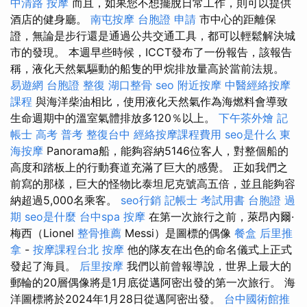
中清路 按摩
而且，如果您不想擺脫日常工作，則可以提供
酒店的健身廳。
南屯按摩
台胞證 申請
市中心的距離保
證，無論是步行還是通過公共交通工具，都可以輕鬆解決城
市的發現。 本週早些時候，ICCT發布了一份報告，該報告
稱，液化天然氣驅動的船隻的甲烷排放量高於當前法規。
易遊網 台胞證
整復
湖口整骨
seo
附近按摩
中醫經絡按摩
課程
與海洋柴油相比，使用液化天然氣作為海燃料會導致
生命週期中的溫室氣體排放多120％以上。
下午茶外燴
記
帳士 高考 普考
整復台中
經絡按摩課程費用
seo是什么
東
海按摩
Panorama船，能夠容納5146位客人，對整個船的
高度和踏板上的行動賽道充滿了巨大的感覺。 正如我們之
前寫的那樣，巨大的怪物比泰坦尼克號高五倍，並且能夠容
納超過5,000名乘客。
seo行銷
記帳士 考試用書
台胞證 過
期
seo是什麼
台中spa
按摩
在第一次旅行之前，萊昂內爾·
梅西（Lionel
整骨推薦
Messi）是圖標的偶像
餐盒
后里推
拿
-
按摩課程台北
按摩
他的隊友在出色的命名儀式上正式
發起了海員。
后里按摩
我們以前曾報導說，世界上最大的
郵輪的20層偶像將是1月底從邁阿密出發的第一次旅行。 海
洋圖標將於2024年1月28日從邁阿密出發。
台中國術館推