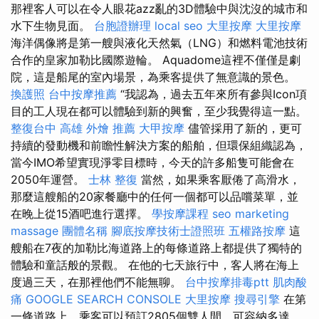
那裡客人可以在令人眼花azz亂的3D體驗中與沈沒的城市和
水下生物見面。
台胞證辦理
local seo
大里按摩
大里按摩
海洋偶像將是第一艘與液化天然氣（LNG）和燃料電池技術
合作的皇家加勒比國際遊輪。 Aquadome這裡不僅僅是劇
院，這是船尾的室內場景，為乘客提供了無意識的景色。
換護照
台中按摩推薦
“我認為，過去五年來所有參與Icon項
目的工人現在都可以體驗到新的興奮，至少我覺得這一點。
整復台中
高雄 外燴 推薦
大甲按摩
儘管採用了新的，更可
持續的發動機和前瞻性解決方案的船舶，但環保組織認為，
當今IMO希望實現淨零目標時，今天的許多船隻可能會在
2050年運營。
士林 整復
當然，如果乘客厭倦了高滑水，
那麼這艘船的20家餐廳中的任何一個都可以品嚐菜單，並
在晚上從15酒吧進行選擇。
學按摩課程
seo marketing
massage
團體名稱
腳底按摩技術士證照班
五權路按摩
這
艘船在7夜的加勒比海道路上的每條道路上都提供了獨特的
體驗和童話般的景觀。 在他的七天旅行中，客人將在海上
度過三天，在那裡他們不能無聊。
台中按摩排毒ptt
肌肉酸
痛
GOOGLE SEARCH CONSOLE
大里按摩
搜尋引擎
在第
一條道路上，乘客可以預訂2805個雙人間，可容納多達