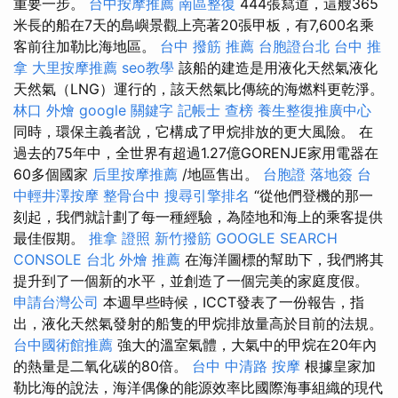
重要一步。
台中按摩推薦
南區整復
444張寫道，這艘365
米長的船在7天的島嶼景觀上亮著20張甲板，有7,600名乘
客前往加勒比海地區。
台中 撥筋 推薦
台胞證台北
台中 推
拿
大里按摩推薦
seo教學
該船的建造是用液化天然氣液化
天然氣（LNG）運行的，該天然氣比傳統的海燃料更乾淨。
林口 外燴
google 關鍵字
記帳士 查榜
養生整復推廣中心
同時，環保主義者說，它構成了甲烷排放的更大風險。 在
過去的75年中，全世界有超過1.27億GORENJE家用電器在
60多個國家
后里按摩推薦
/地區售出。
台胞證 落地簽
台
中輕井澤按摩
整骨台中
搜尋引擎排名
“從他們登機的那一
刻起，我們就計劃了每一種經驗，為陸地和海上的乘客提供
最佳假期。
推拿 證照
新竹撥筋
GOOGLE SEARCH
CONSOLE
台北 外燴 推薦
在海洋圖標的幫助下，我們將其
提升到了一個新的水平，並創造了一個完美的家庭度假。
申請台灣公司
本週早些時候，ICCT發表了一份報告，指
出，液化天然氣發射的船隻的甲烷排放量高於目前的法規。
台中國術館推薦
強大的溫室氣體，大氣中的甲烷在20年內
的熱量是二氧化碳的80倍。
台中 中清路 按摩
根據皇家加
勒比海的說法，海洋偶像的能源效率比國際海事組織的現代