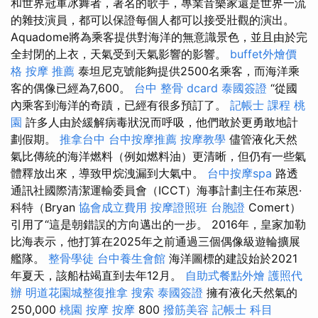
和世界冠軍冰舞者，著名的歌手，專業音樂家還是世界一流
的雜技演員，都可以保證每個人都可以接受壯觀的演出。
Aquadome將為乘客提供對海洋的無意識景色，並且由於完
全封閉的上衣，天氣受到天氣影響的影響。
buffet外燴價
格
按摩 推薦
泰坦尼克號能夠提供2500名乘客，而海洋乘
客的偶像已經為7,600。
台中 整骨 dcard
泰國簽證
“從國
內乘客到海洋的奇蹟，已經有很多預訂了。
記帳士 課程 桃
園
許多人由於緩解病毒狀況而呼吸，他們敢於更勇敢地計
劃假期。
推拿台中
台中按摩推薦
按摩教學
儘管液化天然
氣比傳統的海洋燃料（例如燃料油）更清晰，但仍有一些氣
體釋放出來，導致甲烷洩漏到大氣中。
台中按摩spa
路透
通訊社國際清潔運輸委員會（ICCT）海事計劃主任布萊恩·
科特（Bryan
協會成立費用
按摩證照班
台胞證
Comert）
引用了“這是朝錯誤的方向邁出的一步。 2016年，皇家加勒
比海表示，他打算在2025年之前通過三個偶像級遊輪擴展
艦隊。
整骨學徒
台中養生會館
海洋圖標的建設始於2021
年夏天，該船枯竭直到去年12月。
自助式餐點外燴
護照代
辦
明道花園城整復推拿
搜索
泰國簽證
擁有液化天然氣的
250,000
桃園 按摩
按摩
800
撥筋美容
記帳士 科目