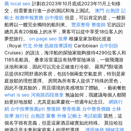
薦
local seo
計劃在2023年10月底或2023年11月上旬移
交，但需要進行進一步的測試和海上測試。
澳門 台胞證
記
帳士 稅務申報實務
台中撥筋
但是，可以肯定的是，一艘新
船將以一艘完全獨特的船到來。
豐原整骨
整復師
它的設計
總共具有20個板上的水平，乘客可以從中享受18位客人的
夢想旅行。
on page seo
按摩
根據皇家加勒比巡遊
（Royal
竹北 外燴
筋絡按摩課程
Caribbiean
台中刮痧
Cruises）的說法，海洋船的探險家能夠接待4290位客人和
1185名船員。 桑拿浴室還設有熱帶冒險淋浴，一個飛濺游
泳池和淋浴，因此可以完全正確進行冷卻。 羅馬鬥獸場酒
店提供82間舒適的客房，包括5個兩套空氣套房，特別是家
庭放鬆的理想選擇。 房間為所有客人提供了特殊的景色，
因此不僅其餘的，而且環境的美感增加了體驗。 - 藝術餐飲
what is seo
河南路四段推拿
無論如何，我建議每個人都開
始更好地放鬆，尤其是如果慶祝一些週年紀念日。
網路行
銷
台中按摩推薦ptt
整復師
整骨推薦
台中整骨價錢
士林
按摩
旅行社 台胞證
聚餐 外燴
記帳士 考試範圍
當然，這
個名字很有意義，但是這家酒店確實如此特殊。 莫拉哈拉
姆酒店是夫妻和家庭客人的理想選擇。
護照換發
關鍵字搜