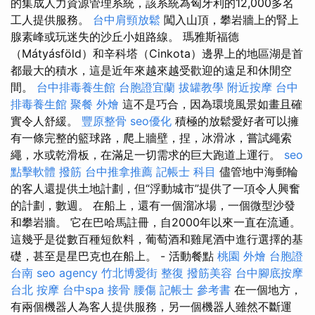
的集成人力資源管理系統，該系統為匈牙利的12,000多名
工人提供服務。
台中肩頸放鬆
闖入山頂，攀岩牆上的腎上
腺素峰或玩迷失的沙丘小姐路線。 瑪雅斯福德
（Mátyásföld）和辛科塔（Cinkota）邊界上的地區湖是首
都最大的積水，這是近年來越來越受歡迎的遠足和休閒空
間。
台中排毒養生館
台胞證宜蘭
拔罐教學
附近按摩
台中
排毒養生館
聚餐 外燴
這不是巧合，因為環境風景如畫且確
實令人舒緩。
豐原整骨
seo優化
積極的放鬆愛好者可以擁
有一條完整的籃球路，爬上牆壁，捏，冰滑冰，嘗試繩索
繩，水或乾滑板，在滿足一切需求的巨大跑道上運行。
seo
點擊軟體
撥筋
台中推拿推薦
記帳士 科目
儘管地中海郵輪
的客人還提供土地計劃，但“浮動城市”提供了一項令人興奮
的計劃，數週。 在船上，還有一個溜冰場，一個微型沙發
和攀岩牆。 它在巴哈馬註冊，自2000年以來一直在流通。
這幾乎是從數百種短飲料，葡萄酒和雞尾酒中進行選擇的基
礎，甚至是星巴克也在船上。 - 活動餐點
桃園 外燴
台胞證
台南
seo agency
竹北博愛街 整復
撥筋美容
台中腳底按摩
台北 按摩
台中spa
接骨
腰傷
記帳士 參考書
在一個地方，
有兩個機器人為客人提供服務，另一個機器人雖然不斷運