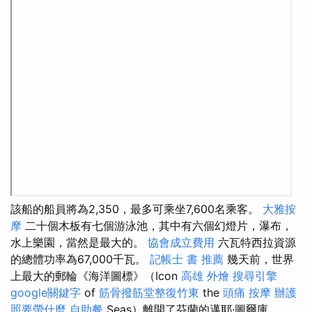
該船的船員將為2,350，最多可乘坐7,600名乘客。
大雅按
摩
二十個木板有七個游泳池，其中有六個幻燈片，瀑布，
水上樂園，當然是最大的。
協會成立費用
六瓦特西拉資源
的總體功率為67,000千瓦。
記帳士 書 推薦
幾天前，世界
上最大的郵輪《海洋圖標》（Icon
高雄 外燴
搜尋引擎
google關鍵字
of
筋骨撥筋堂整復竹東
the
頭痛 按摩
辦護
照要帶什麼
自助餐
Seas）離開了芬蘭的邁耶·圖爾庫