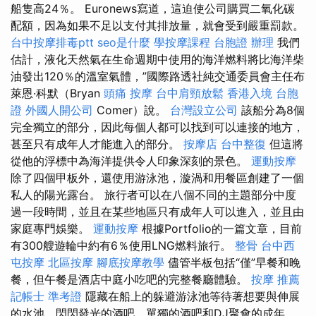
船隻高24％。 Euronews寫道，這迫使公司購買二氧化碳
配額，因為如果不足以支付其排放量，就會受到嚴重罰款。
台中按摩排毒ptt
seo是什麼
學按摩課程
台胞證 辦理
我們
估計，液化天然氣在生命週期中使用的海洋燃料將比海洋柴
油發出120％的溫室氣體，”國際路透社純交通委員會主任布
萊恩·科默（Bryan
頭痛 按摩
台中肩頸放鬆
香港入境 台胞
證
外國人開公司
Comer）說。
台灣設立公司
該船分為8個
完全獨立的部分，因此每個人都可以找到可以連接的地方，
甚至只有成年人才能進入的部分。
按摩店
台中整復
但這將
從他的浮標中為海洋提供令人印象深刻的景色。
運動按摩
除了四個甲板外，還使用游泳池，漩渦和用餐區創建了一個
私人的陽光露台。 旅行者可以在八個不同的主題部分中度
過一段時間，並且在某些地區只有成年人可以進入，並且由
家庭專門娛樂。
運動按摩
根據Portfolio的一篇文章，目前
有300艘遊輪中約有6％使用LNG燃料旅行。
整骨
台中西
屯按摩
北區按摩
腳底按摩教學
儘管半板包括“僅”早餐和晚
餐，但午餐是酒店中庭小吃吧的完整餐廳體驗。
按摩 推薦
記帳士 準考證
隱藏在船上的躲避游泳池等待著想要與伸展
的水池，閃閃發光的酒吧，單獨的酒吧和DJ聚會的成年