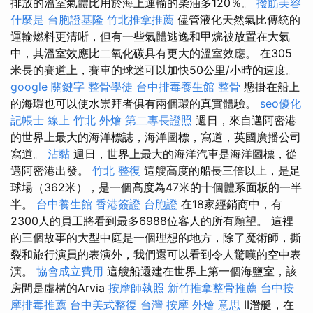
排放的溫室氣體比用於海上運輸的柴油多120％。
撥筋美容
什麼是
台胞證基隆
竹北推拿推薦
儘管液化天然氣比傳統的
運輸燃料更清晰，但有一些氣體逃逸和甲烷被放置在大氣
中，其溫室效應比二氧化碳具有更大的溫室效應。 在305
米長的賽道上，賽車的球迷可以加快50公里/小時的速度。
google 關鍵字
整骨學徒
台中排毒養生館
整骨
懸掛在船上
的海環也可以使水崇拜者俱有兩個環的真實體驗。
seo優化
記帳士 線上
竹北 外燴
第二專長證照
週日，來自邁阿密港
的世界上最大的海洋標誌，海洋圖標，寫道，英國廣播公司
寫道。
沾黏
週日，世界上最大的海洋汽車是海洋圖標，從
邁阿密港出發。
竹北 整復
這艘高度的船長三倍以上，是足
球場（362米），是一個高度為47米的十個體系面板的一半
半。
台中養生館
香港簽證 台胞證
在18家經銷商中，有
2300人的員工將看到最多6988位客人的所有願望。 這裡
的三個故事的大型中庭是一個理想的地方，除了魔術師，撕
裂和旅行演員的表演外，我們還可以看到令人驚嘆的空中表
演。
協會成立費用
這艘船還建在世界上第一個海鹽室，該
房間是虛構的Arvia
按摩師執照
新竹推拿整骨推薦
台中按
摩排毒推薦
台中美式整復
台灣 按摩
外燴 意思
II潛艇，在