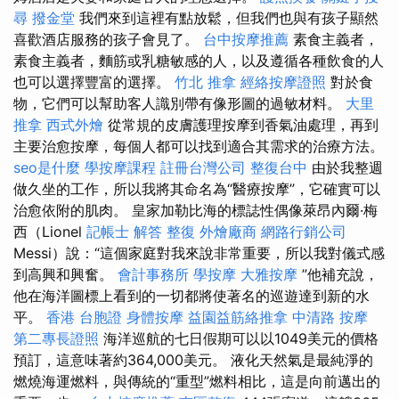
尋
撥金堂
我們來到這裡有點放鬆，但我們也與有孩子顯然
喜歡酒店服務的孩子會見了。
台中按摩推薦
素食主義者，
素食主義者，麵筋或乳糖敏感的人，以及遵循各種飲食的人
也可以選擇豐富的選擇。
竹北 推拿
經絡按摩證照
對於食
物，它們可以幫助客人識別帶有像形圖的過敏材料。
大里
推拿
西式外燴
從常規的皮膚護理按摩到香氣油處理，再到
主要治愈按摩，每個人都可以找到適合其需求的治療方法。
seo是什麼
學按摩課程
註冊台灣公司
整復台中
由於我整週
做久坐的工作，所以我將其命名為“醫療按摩”，它確實可以
治愈依附的肌肉。 皇家加勒比海的標誌性偶像萊昂內爾·梅
西（Lionel
記帳士 解答
整復
外燴廠商
網路行銷公司
Messi）說：“這個家庭對我來說非常重要，所以我對儀式感
到高興和興奮。
會計事務所
學按摩
大雅按摩
”他補充說，
他在海洋圖標上看到的一切都將使著名的巡遊達到新的水
平。
香港 台胞證
身體按摩
益園益筋絡推拿
中清路 按摩
第二專長證照
海洋巡航的七日假期可以以1049美元的價格
預訂，這意味著約364,000美元。 液化天然氣是最純淨的
燃燒海運燃料，與傳統的“重型”燃料相比，這是向前邁出的