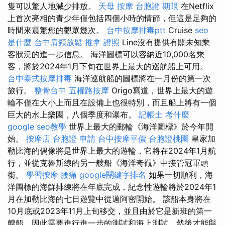
隻可以驚人地減少排放。
天母 按摩
台胞證 期限
在Netflix
上首次亮相的青少年僅包括四個小時的情節，但這是足夠的
時間來震驚您的觀眾幾次。
台中按摩排毒ptt
Cruise
seo
是什麼
台中肩頸放鬆
推拿 證照
Line沒有提供有關未知乘
客狀況的進一步信息。 海洋圖標可以容納近10,000名乘
客，將於2024年1月下旬在世界上最大的巡航船上可用。
台中泰式按摩排毒
海洋巡航船的圖標將在一月份的第一次
旅行。
整骨台中
五權路按摩
Origo寫道，世界上最大的遊
輪不僅在大小上而且在設備上也很特別，而且船上將有一個
巨大的水上樂園，八個季度和瀑布。
記帳士 考什麼
google seo教學
世界上最大的郵輪《海洋圖標》於今年開
始。
按摩店
台胞證 申請
台中按摩平價
台胞證桃園
皇家加
勒比海的偶像將是世界上最大的遊輪，它將在2024年1月航
行，並從克魯斯線的另一艘船《海洋奇觀》中接管冠軍頭
銜。
學習按摩
腰痛
google關鍵字排名
如果一切順利，海
洋圖標的海鮮排練將在年底完成，紀念性遊輪將於2024年1
月在加勒比海的七日遊覽中從邁阿密開始。 該船本身將在
10月底或2023年11月上旬移交，並且由於它是新班的第一
艘船，因此需要進行進一步的測試和海上測試，然後才能與