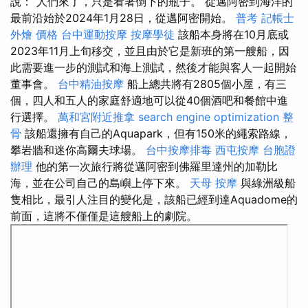
說：“人們來了，只是看著倒下的瓶子。 從邁阿密到海洋的
最前沿始於2024年1月28日，從邁阿密開始。
普考 記帳士
外燴 價格
台中運動按摩
按摩學徒
該船本身將在10月底或
2023年11月上旬移交，並且由於它是新班的第一艘船，因
此需要進一步的測試和海上測試，然後才能與客人一起開始
董事會。
台中精油按摩
船上總共將有2805個小屋，有三
個，四人和五人的家庭舒適地可以從40個酒吧和餐館中進
行選擇。
萬和宮附近推拿
search engine optimization
整
骨
該船還擁有自己的Aquapark，但有150米的繩索路線，
攀岩牆和迷你高爾夫球場。
台中按摩排毒
西屯按摩
台胞證
辦理
他的第一次旅行將從邁阿密到佛羅里達州的加勒比
海，並在公司自己的島嶼上停下來。
天母 按摩
與綠洲級船
隻相比，最引人注目的變化是，該船已經到達Aquadome的
前面，這將不僅僅是這艘船上的劇院。