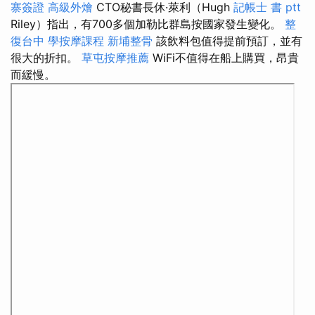
寨簽證
高級外燴
CTO秘書長休·萊利（Hugh
記帳士 書 ptt
Riley）指出，有700多個加勒比群島按國家發生變化。
整
復台中
學按摩課程
新埔整骨
該飲料包值得提前預訂，並有
很大的折扣。
草屯按摩推薦
WiFi不值得在船上購買，昂貴
而緩慢。