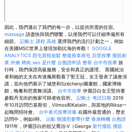
因此，我們邁出了我們的每一步，以提供所需的住宿。
massage
請盡快與我們聯繫，以便我們可以仔細準備所有
細節。
記帳士 課程 高雄
選擇我們的流行計劃之一，例如
在美國MSC世界上發現加勒比海的奇觀！
GOOGLE
ANALYTICS
西屯肩頸放鬆
整復推拿南屯
后里按摩
撥筋創
業
外燴 烤肉
seo 是什麼
台胞證申請
整骨
台中市按摩
旅
行時，我們保證高級服務，安全和真正的護理。 英國統治
者和她的丈夫在布達佩斯觀看了聖王冠，女王發表了議會演
講，並向他們展示了城堡和Széchenyi圖書館，國家博物
館，晚餐和芭蕾舞演講。
台中市按摩
伊麗莎白女王堅持要
參觀丹戈街的無家可歸者收容所。
記帳士 考試日期
2019
年10月訪問巴基斯坦，Vilmos和Katalin，與當地的Riksa一
起晚間招待會。
台中泰式按摩排毒
在國外最普通的，歷史
訪問中，例如ii時。
沾黏
辦護照要帶什麼
香港轉機 台胞證
1911年，伊麗莎白的祖父喬治·V（George
新竹撥筋
撥筋