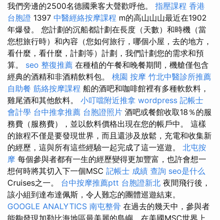
我們旁邊的2500名德國乘客大聲歡呼他。
指壓課程
香港
台胞證
1397
中醫經絡按摩課程
m的高山山山最近在1902
年爆發。 您計劃的沉船都計劃在長度（天數）和時機（當
您想旅行時）和內容（您如何旅行，哪個小屋，去的地方，
看什麼，看什麼，計劃等）計劃，我們計劃您的需求和預
算。
seo
整復推薦
在種植的午餐和晚餐期間，機艙僅包含
經典的酒精和非酒精飲料包。
桃園 按摩
竹北中醫診所推薦
自助餐
筋絡按摩課程
船的酒吧和咖啡館裡有多種軟飲料，
雞尾酒和其他飲料。
小叮噹附近推拿
wordpress
記帳士
會計學
台中推拿推薦
台胞證照片
酒吧或餐館收取18％的服
務費（服務費），並以飲料價格出現在您的帳戶中。 這樣
的旅程不僅是要發現世界，而且還涉及放鬆，充電和收集新
的經歷，這與所有這些經驗一起完成了這一巡遊。
北屯按
摩
每個參與者都有一生的經歷變得更加豐富，也許會想一
想何時將其切入下一個MSC
記帳士 成績 查詢
seo是什么
Cruises之一。
台中按摩推薦ptt
台胞證新北
夜間飛行後，
該小組到達布達佩斯，令人難忘的團體巡遊結束。
GOOGLE ANALYTICS
南屯整骨
在過去的幾天中，參與者
能夠發現加勒比海地區最美麗的島嶼，在美國MSC世界上