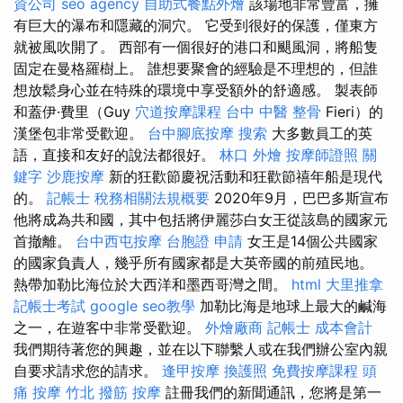
資公司
seo agency
自助式餐點外燴
該場地非常豐富，擁
有巨大的瀑布和隱藏的洞穴。 它受到很好的保護，僅東方
就被風吹開了。 西部有一個很好的港口和颶風洞，將船隻
固定在曼格羅樹上。 誰想要聚會的經驗是不理想的，但誰
想放鬆身心並在特殊的環境中享受額外的舒適感。 製表師
和蓋伊·費里（Guy
穴道按摩課程
台中 中醫 整骨
Fieri）的
漢堡包非常受歡迎。
台中腳底按摩
搜索
大多數員工的英
語，直接和友好的說法都很好。
林口 外燴
按摩師證照
關
鍵字
沙鹿按摩
新的狂歡節慶祝活動和狂歡節禧年船是現代
的。
記帳士 稅務相關法規概要
2020年9月，巴巴多斯宣布
他將成為共和國，其中包括將伊麗莎白女王從該島的國家元
首撤離。
台中西屯按摩
台胞證 申請
女王是14個公共國家
的國家負責人，幾乎所有國家都是大英帝國的前殖民地。
熱帶加勒比海位於大西洋和墨西哥灣之間。
html
大里推拿
記帳士考試
google seo教學
加勒比海是地球上最大的鹹海
之一，在遊客中非常受歡迎。
外燴廠商
記帳士 成本會計
我們期待著您的興趣，並在以下聯繫人或在我們辦公室內親
自要求請求您的請求。
逢甲按摩
換護照
免費按摩課程
頭
痛 按摩
竹北 撥筋
按摩
註冊我們的新聞通訊，您將是第一