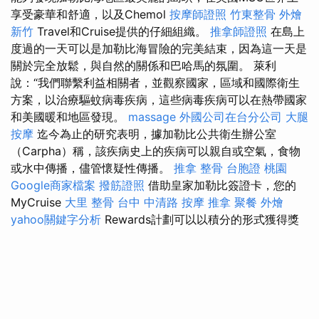
享受豪華和舒適，以及Chemol
按摩師證照
竹東整骨
外燴
新竹
Travel和Cruise提供的仔細組織。
推拿師證照
在島上
度過的一天可以是加勒比海冒險的完美結束，因為這一天是
關於完全放鬆，與自然的關係和巴哈馬的氛圍。 萊利
說：“我們聯繫利益相關者，並觀察國家，區域和國際衛生
方案，以治療驅蚊病毒疾病，這些病毒疾病可以在熱帶國家
和美國暖和地區發現。
massage
外國公司在台分公司
大腿
按摩
迄今為止的研究表明，據加勒比公共衛生辦公室
（Carpha）稱，該疾病史上的疾病可以親自或空氣，食物
或水中傳播，儘管懷疑性傳播。
推拿 整骨
台胞證 桃園
Google商家檔案
撥筋證照
借助皇家加勒比簽證卡，您的
MyCruise
大里 整骨
台中 中清路 按摩
推拿
聚餐 外燴
yahoo關鍵字分析
Rewards計劃可以以積分的形式獲得獎