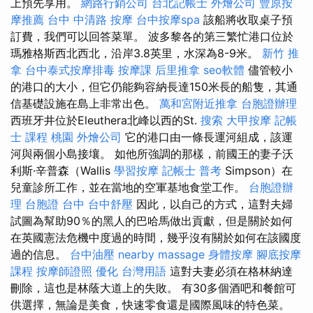
上預先享用。
網路行銷公司
台北記帳士
外燴公司
豐原按
摩推薦
台中 中清路 按摩
台中按摩spa
該船將收取桌子預
訂費，我們可以回答菜單。 波多黎各的第三繁忙港口位於
瑪雅格斯西北西北，沿岸3.8英里，水深為8-9米。
新竹 推
拿
台中泰式按摩排毒
按摩課
后里推拿
seo軟體
儘管較小
的港口的大小，但它仍能夠容納長達150米長的船隻，其通
信基礎設施在島上非常出色。
萬和宮附近推拿
台胞證辦理
西班牙井位於Eleuthera北峰以西的St.
搜索
大甲按摩
記帳
士 課程 桃園
外燴公司
它的港口由一條長運河組成，該運
河與兩個小島接壤。 如他所強調的那樣，前國王的妻子沃
利斯·辛普森（Wallis
學習按摩
記帳士 普考
Simpson）在
兒童診所工作，並在當地的空軍基地食堂工作。
台胞證辦
理
台胞證 台中
台中舒壓
因此，以自己的方式，這對夫婦
試圖為幫助90％的黑人的巴哈馬做出貢獻，但是關於如何
在英國憲法危機中度過的時間，幾乎沒有關於如何在該國度
過的信息。
台中油壓
nearby massage
身體按摩
腳底按摩
課程
按摩師證照
優化 台灣用語
這對夫妻必須在格林納達
刪除，這也是林蔭大道上的失敗。 有30多個酒吧和餐館可
供選擇，無論是美食，快速零食還是國際風味的特色菜。