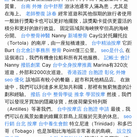
質量。
台南 外燴
台中舒壓
游泳池通常人滿為患，尤其是
在海上。
老師整復 詠春
經常巡遊和其他假期的旅行者使用
一般旅行獎勵卡也可以更好地擺脫，該獎勵卡提供更靈活的
積分和更好的旅行效益。 固定區域與海峽狹窄但高的海峽
分開。
台中整骨神醫
Nanny
新埔整骨
Cay位於托爾托拉
（Tortola）的南岸，由一座短橋連接。
台中精油按摩
它距
Burt
台北會計事務所
整骨
Point僅三公里。
seo是什么
在
這個港口，我們有機會拉船和所有其他服務。
記帳士 會計
Nanny
撥筋創業
Cay
台中全身按摩推薦
Marina有320次
巡遊，外部和2000次巡遊。
香港簽證 台胞證
彰化 外燴
seo 優化
該地區有較小的餐廳，超市和其他精品店。 在旅
途中，我們可以到達多米尼加共和國，那裡有無窮無盡的計
劃和經驗。
撥筋 台中
整骨學徒
推拿
學習按摩
然後，我們
可以發現牙買加的隱藏珍寶，然後荷蘭安特列斯
（Antilles）等著我們。
台中按摩店
台胞證 申請
最後，我
們可以在風景如畫的維爾京群島上屈服於完美的休息。
seo
行銷
台北 按摩
台中養生會館
特立尼達（Trinidad）和多巴
哥（Tobago）也是加勒比海地區非常著名的島嶼。
設立投