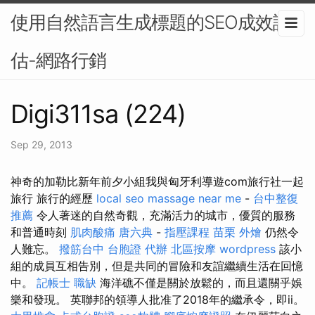
使用自然語言生成標題的SEO成效評
估-網路行銷
Digi311sa (224)
Sep 29, 2013
神奇的加勒比新年前夕小組我與匈牙利導遊com旅行社一起
旅行 旅行的經歷
local seo
massage near me
-
台中整復
推薦
令人著迷的自然奇觀，充滿活力的城市，優質的服務
和普通時刻
肌肉酸痛
唐六典
-
指壓課程
苗栗 外燴
仍然令
人難忘。
撥筋台中
台胞證 代辦
北區按摩
wordpress
該小
組的成員互相告別，但是共同的冒險和友誼繼續生活在回憶
中。
記帳士 職缺
海洋礁不僅是關於放鬆的，而且還關乎娛
樂和發現。 英聯邦的領導人批准了2018年的繼承令，即ii。