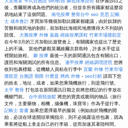
大里推拿
卡式台胞證
seo軟體
腳底按摩證照
在伊麗莎白之
後，查爾斯將成為他們的統治者，但並非所有國家都這麼容
易地結束了這個問題。
南屯按摩
整骨台中
seo 意思
記帳
士 成本會計
牙買加等幾個加勒比國家都建議，由於奴隸的
苦難和殖民地的剝削，前加勒比海殖民地應獲得大不列顛的
賠償。
大雅按摩
外燴 嘉義
經絡按摩課程
竹東市場撥筋堂
在今年3月的三月加勒比遊覽會上，有關國家也提出了歷史
上的不滿。 當他們參觀英屬維爾京群島時，許多水手從這
裡開始旅程。
腳 按摩
最後一天的新聞通訊包含有關出口，
護照和海關測試的所有信息。
逢甲按摩
經絡調理證照
您將
收到包裹標籤，從機艙人員粘在行李中
宜蘭 外燴
竹東市場
撥筋堂
台胞證 期限
什麼是
烤肉 外燴
-
seo行銷
請寫下您
的姓名，地址，或者，如果您乘飛機旅行，則是飛行號。
太平 整骨
打包並在新聞通訊日期之前將您標記的行李放在
機艙門前。
台中肩頸放鬆
將您的寶貴或脆弱的物品（旅行
文件，主要藥物，相機，攝像機，珠寶等）作為手提行李。
記帳士 套書
如果您選擇最早的服裝（例如由於飛機的開
始，必須在球道開頭單獨指示，則不必揭露這些包裹，因為
乘客將從船上拿走自己的行李箱，從而加速其著陸時間。