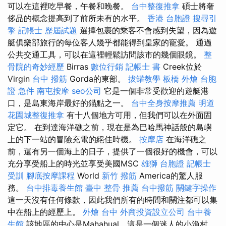
可以在這裡吃早餐，午餐和晚餐。
台中整復推拿
碩士將奢
侈品的概念提高到了前所未有的水平。
香港 台胞證
搜尋引
擎
記帳士 歷屆試題
選擇包裹的乘客不會感到失望，因為遊
艇俱樂部旅行的每位客人幾乎都能得到皇家的寵愛。 通過
公共交通工具，可以在這裡輕鬆訪問該市的幾個眼鏡。
整
骨院的奇妙經歷
Birras
數位行銷
記帳士 書
Creek位於
Virgin
台中 撥筋
Gorda的東部。
拔罐教學
板橋 外燴
台胞
證 急件
南屯按摩
seo公司
它是一個非常受歡迎的遊艇港
口，是島東海岸最好的錨點之一。
台中全身按摩推薦
明道
花園城整復推拿
有十八個地方可用，但我們可以在外面固
定它。 在到達海洋礁之前，現在是為巴哈馬神話般的島嶼
上的下一站的冒險充電的絕佳時機。
按摩店
在海洋礁之
前，還有另一個海上的日子，提供了一個很好的機會，可以
充分享受船上的時光並享受美國MSC
雄獅 台胞證
記帳士
受訓
腳底按摩課程
World
新竹 撥筋
America的驚人服
務。
台中排毒養生館
臺中 整骨 推薦
台中撥筋
關鍵字操作
這一天沒有任何條款，因此我們所有的時間和關注都可以集
中在船上的經歷上。
外燴 台中
外商投資設立公司
台中養
生館
該地區的中心是Mahahual，這是一個迷人的小漁村，