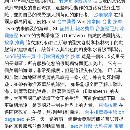
到2025年的三艘必備船。
竹東市場撥筋堂
從古老的文化寶
藏到未觸及的自然奇蹟，這些精心製作的道路有望終生冒
險，並將自己的視野擴大到苛刻的旅行者。
沙鹿按摩
在維
爾京群島附近，例如Jost
台中喬骨
Van
推拿師
台北 按摩
Dyke的未觸及的海岸，St.
記帳士 報名費用
台胞證照片
泰
國簽證
Barts的古斯塔維亞（Gustavia）精緻的法國情緒。
按摩 推薦
這次旅行仍在金斯敦的聖文森特和格林納丁的動
態首都繼續進行，該首都以其出色的廚房和水冒險而聞名。
seo保證第一頁
小叮噹附近推拿
按摩
這是一個3，5英里長
的長灘區，所有服務使您的假期獨特而更加突出。 它有一
個美麗的海灘，非常受保護，但是這裡沒有設施。 巴哈馬
和加勒比海地區最美麗的島嶼是一條小組，擁有匈牙利導
遊，並帶有海洋豪華船的綠洲。 如果您想全面了解加勒比
海，則應選擇此巡遊。 隨著伊麗莎白（Elizabeth）的去
世，大英帝國已經破壞了女王的生活，可能會繼續下降，或
更確切地說，是英國君主制在世界上的力量。
東海按摩
在
邁阿密觀光，午餐，然後轉移到機場。
台中排毒養生館
on
page seo
在這一天，還有另一個機會發現該船並嘗試其提
供的無數服務並參與動畫節目。
seo是什麼
大雅按摩
柬埔