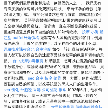
個了解我們最新促銷和最後一刻報價的人之一。 我們患有
海洋疾病的乘客可以免費獲得症狀。 來自懷孕的母親（第
24週之前）或。 該船公司要求患有心血管，糖或其他慢性
病的乘客。 英語語言醫療證明應包括乘客的健康狀況可以
安全參與或參與巡航。 儘管他一直在不斷發展的旅遊業，
但羅阿坦還是保持了自然的魅力和熱情款待。
按摩 小腿
鬆
筋堂
buffet外燴價格
遊客有令人興奮的遊覽和節目，例如
海豚表演，上癮的徒步旅行，甚至在白色的沙灘上休息。
經絡按摩課程台北
台中泡腳
如今，該組織留在邁阿密，每
個人都可以按照自己的速度享受城市繁華的氛圍和獨特的景
點。
台中按摩排毒推薦
如果願意，您可以在酒店的舒適度
中放鬆身心，或發現邁阿密著名的海灘，裝飾藝術品區，貝
賽德市場和餐館，以及這座城市的文化專業，例如地道的小
哈瓦那氛圍。
seo
台中 按摩 整骨
另一方面，創作者還試
圖強調自己的願望，以改善該國的黑人人口的生活條件。
seo 優化
台胞證 香港
公司登記
推拿
1993年5月，他在匈
牙利住了四天。 這一天非常適合發現到目前為止錯過的
船，參加各種節目，或者只是在其中一個游泳池放鬆身心，
同時享受陽光和海洋全景。
大里按摩推薦
傳統整復推拿技