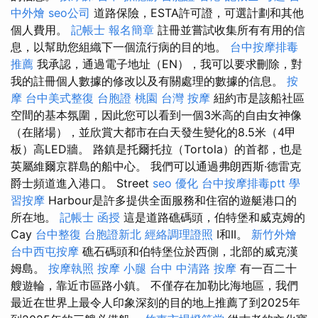
中外燴
seo公司
道路保險，ESTA許可證，可選計劃和其他
個人費用。
記帳士 報名簡章
註冊並嘗試收集所有有用的信
息，以幫助您組織下一個流行病的目的地。
台中按摩排毒
推薦
我承認，通過電子地址（EN），我可以要求刪除，對
我的註冊個人數據的修改以及有關處理的數據的信息。
按
摩
台中美式整復
台胞證 桃園
台灣 按摩
紐約市是該船社區
空間的基本氛圍，因此您可以看到一個3米高的自由女神像
（在賭場），並欣賞大都市在白天發生變化的8.5米（4甲
板）高LED牆。 路鎮是托爾托拉（Tortola）的首都，也是
英屬維爾京群島的船中心。 我們可以通過弗朗西斯·德雷克
爵士頻道進入港口。 Street
seo 優化
台中按摩排毒ptt
學
習按摩
Harbour是許多提供全面服務和住宿的遊艇港口的
所在地。
記帳士 函授
這是道路礁碼頭，伯特堡和威克姆的
Cay
台中整復
台胞證新北
經絡調理證照
I和II。
新竹外燴
台中西屯按摩
礁石碼頭和伯特堡位於西側，北部的威克漢
姆島。
按摩執照
按摩 小腿
台中 中清路 按摩
有一百二十
艘遊輪，靠近市區路小鎮。 不僅存在加勒比海地區，我們
最近在世界上最令人印象深刻的目的地上推薦了到2025年