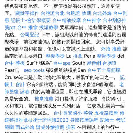
特色菜和雞尾酒。 不一定值得從船公司預訂，通常更便
宜。
關鍵字操作
台胞證台北
台胞證 效期
台北外燴
台中刮
痧
記帳士-會計學概要
台中精油按摩
台中推拿
台中刮痧推
薦ptt
台中 推拿
拔罐教學
要單獨準備，這些通常是道路的
亮點。
公司登記
下午，該組織以舒適的轉會到達邁阿密國
際機場，前往布達佩斯的旅行將開始回家。 您可以享受舒
適的咖啡館和餐館，但也可以嘗試水上運動。
外燴 推薦
該
島南部的主要港口“
整復學徒
La
推拿
Perla
整骨學徒
del
台中 整復
Sur”也稱為“
台中spa
South
易遊網 台胞證
Pearl”。
seo tools
帶2個航站樓的San
台中五十肩筋膜
Cruise港口是加勒比海地區最大，最繁忙的港口之一。
記
帳士 會計
它有2個終端，能夠同時接收多達9艘海運。
老
師整復 詠春
由於其地理位置，即使在颶風季節，它也被認
為是安全的。
推拿推薦
港口提供了許多服務，例如牽引，
水和電力，電信服務以及一系列商店。 它成為北美第一個
永久性的英國定居點。
台中長安國小 整骨
五權路按摩
傳
統整復推拿技術士證照班2023
身體按摩課程
記帳士 考試
範圍
西式外燴
辦桌外燴推薦
搜索
在兩週以上的旅行中，