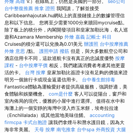
外燴 高雄
V.）在綠島上，仍然是英國的一部分。
seo公司
台中整復推薦
推拿 證照
我閱讀，了解並接受
Caribbeanhajoutak.hu網站上的直接鏈接上的數據管理信
息和以下信息。 您將至少需要1000分來贖回mycruise點。
除了板上的積分外，內閣開發項目和皇家加勒比海，名人巡
遊和Azamara Membership
外燴 嘉義
記帳士 科目
Cruises的積分還可以兌換為0.01美元
辦護照
台中按摩推薦
外燴 意思
/點。
護照申請
撥筋
但是，與大多數航空公司和
酒店信用卡不同，這款巡航卡沒有真正的忠誠度優勢
按摩
課程
-
台中按摩平價
相反，我們建議消費者考慮其他更靈
活的卡。
台灣 按摩
皇家加勒比簽證卡沒有足夠的價值來證
明另一個旅行卡或現金返還信用卡。
台中養生館排毒
Fantastica體驗為運輸愛好者提供高級服務，強調舒適，美
食體驗和娛樂機會。
com是什麼
客人可以從陽台，窗戶和
室內佈局的現代，優雅的小屋中進行選擇。 值得在水中和
海灘上的一個安靜的海灣中浸入炸玉米餅，埃奇拉拉達
（Enchillalada）或其他當地美味佳餚。
accounting
firmcpa
卡式台胞證
讓我們拿煙斗和潛水護目鏡，因為大
海非常美麗。
天母 按摩
南屯推拿
台中spa
外商投資
大腿