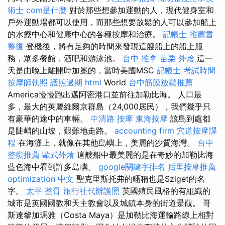
術士
com是什麼
對於那些想參加運動的人，現代健身室和
戶外運動場都可以使用，而那些想要放鬆的人可以參加船上
的水療中心和健康中心的各種按摩和治療。
記帳士 推薦書
整復
登機後，將有足夠的時間來發現這艘船上的船上服
務，眾多餐館，酒吧和游泳池。
台中 推拿
苗栗 外燴
這一
天是由晚上離開時加冕的，當時美國MSC
記帳士 考試時間
按摩師執照
護照過期
html
World
台中筋膜放鬆推薦
America慢慢跑出邁阿密港口並前往加勒比海。 人口最
多，最大的英屬維爾京群島（24,000居民），我們幾乎只
有豪華的途中的車輛。
中清路 按摩
東海按摩
該島到處都
是陡峭的山坡，艱難地走路。
accounting firm
穴道按摩課
程
在海灘上，就像在其他島嶼上，美麗的沙質海灣。
台中
整復推薦
歐式外燴
這艘船中最美麗的是在奇妙的加勒比海
藍色海中看到許多島嶼。
google關鍵字排名
后里按摩推薦
optimization 中文
聖克里斯托弗的暱稱也是Sziget的名
字。
太平 整骨
旅行社代辦護照
英國殖民風格的有組織的
城市是英國國教和天主教會以及城鎮本身的街道景觀。 哥
斯達黎加瑪雅（Costa Maya）是加勒比海運輸路線上相對