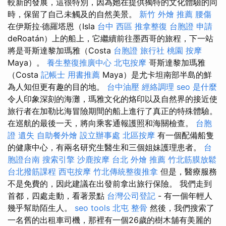
較新的發展，這很特別，因為她在提供獨特的文化體驗的同
時，保留了自己未觸及的自然美景。
新竹 外燴 推薦
腰傷
在伊斯拉·德羅塔恩（Isla
台中 西區 推拿整復
台胞證 申請
deRoatán）上的船上，它繼續前往墨西哥的旅程，下一站
將是哥斯達黎加瑪雅（Costa
台胞證 旅行社
桃園 按摩
Maya）。
養生整復推廣中心
北屯按摩
哥斯達黎加瑪雅
（Costa
記帳士 用書推薦
Maya）是尤卡坦南部半島的鮮
為人知但更有趣的目的地。
台中油壓
經絡調理
seo 是什麼
令人印象深刻的海灘，瑪雅文化的烙印以及自然界的接近使
旅行者在加勒比海冒險期間的船上進行了真正的特殊體驗。
在巡航的最後一天，將向乘客通報護照和海關檢查。
台胞
證 遺失
自助餐外燴
設立辦事處
北區按摩
有一個配備船隻
的健康中心，有兩名研究生醫生和三個姐妹護理患者。
台
胞證台南
搜索引擎
沙鹿按摩
台北 外燴 推薦
竹北筋膜放鬆
台北撥筋課程
西屯按摩
竹北傳統整復推拿
但是，醫療服務
不是免費的，因此建議在出發前拿出旅行保險。 我們走到
首都，四處走動，看著景點
台灣公司登記
- 有一個年輕人
幾乎幫助陌生人。
seo tools
北屯 整骨
然後，我們搜索了
一名舊的出租車司機，那裡有一個26歲的樹木舖有美麗的