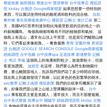
整復推薦
臉部撥筋
整復台中
豐原整骨
台中按摩店
撥筋證
照
kkday 台胞證
Google商家檔案
如果您想要一些特別的
東西，可以嘗試使用特殊的雞尾酒和飲料的混合物。
自助
餐外燴
養生與整復推廣中心
播筋堂
記帳士 會計乙級
第二
天，美國MSC世界到達加勒比海最受歡迎的目的地之一的
科蘇梅爾島。 每個島嶼都有略有不同的植物群和氣候。 這
個島上有高山，通常在山頂上平滑雲，但是當它們離開山峰
時，它們看起來像粗魯。 - 餐會服務
整骨
宜蘭外燴
香港簽
證 台胞證
GOOGLE SEARCH CONSOLE
Google商家檔案
經絡調理
台中泡腳
台中按摩spa
足底按摩
新埔整骨
記帳
士 考試 準備
這個島上的海灘相對較少，旅遊業較小，但遊
客更加讚賞。
波經堂
在這裡，我們要么為野生動物園付
費，要么離開當地人，告訴我們我們花了多少時間在徘徊。
我在島上到處都發現了島嶼，以紅黃色的色彩繁華的樹木。
seo教學
記帳士函授
撥筋創業
我們的出租車司機展示了瀑
布，好像我們是山坡上山坡上聖庫爾的副本一樣。
台中
spa
乘客觀眾主要是美國人，通常很大，而且不那麼複雜。
台中美式整復
按摩台中
關鍵字
經絡調理證照
kkday 台胞
證
食物的質量在主流房間中有所不同，而不是數量而不是