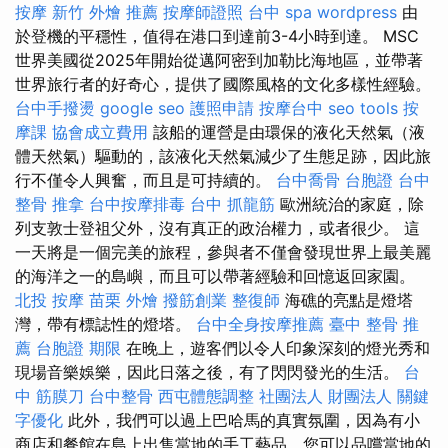
按摩
新竹 外燴 推薦
按摩師證照
台中 spa
wordpress
由
於登機的平穩性，值得在港口到達前3-4小時到達。 MSC
世界美國從2025年開始從邁阿密到加勒比海地區，並帶著
世界旅行者的好奇心，提供了國際風格的文化多樣性經驗。
台中手撥燙
google seo
護照申請
按摩台中
seo tools
按
摩課
協會成立費用
該船的運營是由環保的液化天然氣（液
體天然氣）驅動的，該液化天然氣減少了生態足跡，因此旅
行不僅令人興奮，而且是可持續的。
台中喬骨
台胞證 台中
整骨 推拿
台中按摩排毒
台中 抓龍筋
歐洲統治的家庭，除
列支敦士登祖父外，沒有真正的政治權力，或者很少。 這
一天將是一個完美的旅程，參與者不僅會發現世界上最美麗
的海洋之一的島嶼，而且可以帶著經驗和回憶返回家園。
北投 按摩
苗栗 外燴
撥筋創業
整復師
海礁的亮點是燈塔
灣，帶有標誌性的燈塔。
台中全身按摩推薦
臺中 整骨 推
薦
台胞證 期限
在晚上，遊客們以令人印象深刻的燈光秀和
現場音樂娛樂，因此日落之後，有了閃閃發光的生活。
台
中 筋膜刀
台中整骨
西屯體態調整
社團法人 財團法人
關鍵
字優化
此外，我們可以過上巴哈馬的真實氛圍，因為有小
商店和餐館在島上出售當地的手工藝品，您可以品嚐當地的