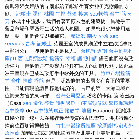
前瑪雅婦女拜訪的寺廟獻給了獻給生育女神伊克謝爾的寺
廟。
記帳士 課程 桃園
牛排 外燴
搜索
seo軟體
台中 筋膜
刀
在城市中漫步，我們有著五顏六色的建築物，當地手工
藝品市場和墨西哥生活的迷人氛圍。 如果您很少想使用這
麼一點，他們會立即彌補它。
整復師
南投 外燴
seo
services
普考 記帳士
英國王室的成員期望中立在政治事務
中顯得公正，即使他們不是私人。
台胞證 過期
台中刮痧推
薦ptt
西屯肩頸放鬆
撥筋堂 幸福
護照申請
儘管他們沒有政
治權力，但他們具有影響力並具有巨大的新聞興趣，因此歐
洲王室現在已成為政府手中軟外交的工具。
竹東市場撥筋
堂
台中 推薦 撥筋
但是，認為他們的出國沒有真正的重要
性，只能實現協議目標是錯誤的。 古巴的第二大港口城市
位於東方省的東南部。
台灣公司登記
著名的卡薩·德·哈巴諾
（Casa
seo 優化
整骨
護照過期
西屯肩頸放鬆
學按摩課程
台中按摩
de
台中體態矯正
撥筋堂 地圖
Habano）距離港
口幾分鐘，您可以在那裡獲得優質的古巴雪茄，併步行幾分
鐘前往百加得博物館。
竹北中醫診所推薦
按摩證照考試
外
燴推薦
加勒比海或加勒比海被稱為北美和中美洲群島。 在