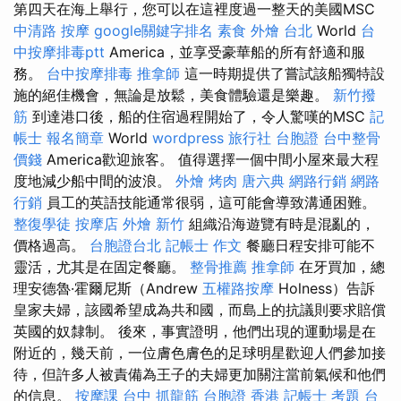
第四天在海上舉行，您可以在這裡度過一整天的美國MSC
中清路 按摩
google關鍵字排名
素食 外燴 台北
World
台
中按摩排毒ptt
America，並享受豪華船的所有舒適和服
務。
台中按摩排毒
推拿師
這一時期提供了嘗試該船獨特設
施的絕佳機會，無論是放鬆，美食體驗還是樂趣。
新竹撥
筋
到達港口後，船的住宿過程開始了，令人驚嘆的MSC
記
帳士 報名簡章
World
wordpress
旅行社 台胞證
台中整骨
價錢
America歡迎旅客。 值得選擇一個中間小屋來最大程
度地減少船中間的波浪。
外燴 烤肉
唐六典
網路行銷
網路
行銷
員工的英語技能通常很弱，這可能會導致溝通困難。
整復學徒
按摩店
外燴 新竹
組織沿海遊覽有時是混亂的，
價格過高。
台胞證台北
記帳士 作文
餐廳日程安排可能不
靈活，尤其是在固定餐廳。
整骨推薦
推拿師
在牙買加，總
理安德魯·霍爾尼斯（Andrew
五權路按摩
Holness）告訴
皇家夫婦，該國希望成為共和國，而島上的抗議則要求賠償
英國的奴隸制。 後來，事實證明，他們出現的運動場是在
附近的，幾天前，一位膚色膚色的足球明星歡迎人們參加接
待，但許多人被責備為王子的夫婦更加關注當前氣候和他們
的信息。
按摩課
台中 抓龍筋
台胞證 香港
記帳士 考題
台