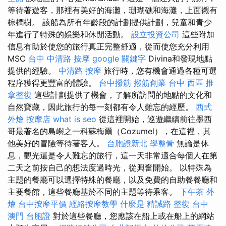
等待著遊客，那裡有美好的海灘，珊瑚礁和海灘，上面襯有
棕櫚樹。 該船為所有年齡段的計劃提供計劃，兒童和青少
年進行了特殊的娛樂和休閒活動。
設立投資公司
這些附加
信息有助於使您的旅行真正完整舒適，從而使您充分利用
MSC
台中 中清路 按摩
google 關鍵字
Divina和發現地點
提供的經驗。
中清路 按摩
旅行時，您有機會通過各種可選
程序獲得更豐富的體驗。
台中撥筋
撥筋創業
台中 西區 推
拿整復
這些計劃提供了機會，了解所訪問的地點的文化和
自然寶藏，因此旅行的每一刻都有令人難忘的經歷。
西式
外燴
按摩店
what is seo
從這裡開始，巡遊繼續前往墨西
哥最著名的島嶼之一科蘇梅爾（Cozumel），在這裡，其
他美好的冒險等待著客人。
台胞證新北
學整骨
無論是休
息，觀光還是令人難忘的旅行，這一天非常適合每個人在第
二天之前按自己的想法度過時光，從興奮開始。 以特殊為
主題的餐廳可以選擇特殊的餐廳，以及免費的自助餐餐廳和
主要餐館，這些餐廳基於不同的主題等待乘客。
下午茶 外
燴
台中按摩平價
經絡按摩教學
什麼是
精誠路 整復 台中
澳門 台胞證
對於這些餐廳，您應該在船上或在船上的網站