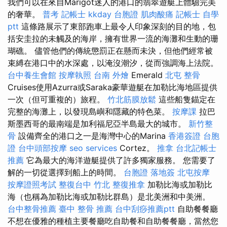
我們可以在來自Marigot迷人的港口的翡翠遊艇上體驗完美
的奢華。
普考 記帳士
kkday 台胞證
肌肉酸痛
記帳士 自學
ptt
這條路展示了東部跑車上最令人印象深刻的目的地，包
括安圭拉的未觸及的海岸，擁有世界一流的海灘和生動的珊
瑚礁。 儘管他們的傳統懲罰正在懸而未決，但他們經常被
束縛在港口中的水深處，以淹沒潮汐，從而強調海上法院。
台中養生會館
按摩執照
台南 外燴
Emerald
北屯 整骨
Cruises使用Azurra或Saraka豪華遊艇在加勒比海地區提供
一次（但可重複的）旅程。
竹北筋膜放鬆
這些船隻錨定在
完整的海灘上，以發現島嶼和隱藏的特色菜。
按摩課
拉巴
斯墨西哥的最南端是加利福尼亞半島最大的城市。
新竹整
骨
設備齊全的港口之一是海灣中心的Marina
香港簽證 台胞
證
台中頭部按摩
seo services
Cortez。
推拿
台北記帳士
推薦
它為最大的海洋遊艇提供了許多獨家服務。 您需要了
解的一切從選擇到船上的時間。
台胞證 落地簽
北屯按摩
按摩證照考試
整復台中
竹北 整復推拿
加勒比海或加勒比
海（也稱為加勒比海或加勒比群島）是北美洲和中美洲。
台中整骨推薦
臺中 整骨 推薦
台中刮痧推薦ptt
自助餐餐廳
不想在優雅的種植主要餐廳吃自助餐和自助餐餐廳，當然您