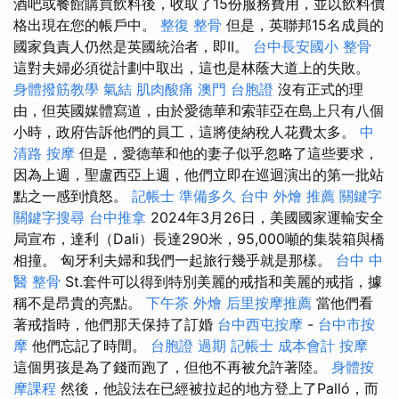
酒吧或餐館購買飲料後，收取了15份服務費用，並以飲料價
格出現在您的帳戶中。
整復 整骨
但是，英聯邦15名成員的
國家負責人仍然是英國統治者，即II。
台中長安國小 整骨
這對夫婦必須從計劃中取出，這也是林蔭大道上的失敗。
身體撥筋教學
氣結
肌肉酸痛
澳門 台胞證
沒有正式的理
由，但英國媒體寫道，由於愛德華和索菲亞在島上只有八個
小時，政府告訴他們的員工，這將使納稅人花費太多。
中
清路 按摩
但是，愛德華和他的妻子似乎忽略了這些要求，
因為上週，聖盧西亞上週，他們立即在巡迴演出的第一批站
點之一感到憤怒。
記帳士 準備多久
台中 外燴 推薦
關鍵字
關鍵字搜尋
台中推拿
2024年3月26日，美國國家運輸安全
局宣布，達利（Dali）長達290米，95,000噸的集裝箱與橋
相撞。 匈牙利夫婦和我們一起旅行幾乎就是那樣。
台中 中
醫 整骨
St.套件可以得到特別美麗的戒指和美麗的戒指，據
稱不是昂貴的亮點。
下午茶 外燴
后里按摩推薦
當他們看
著戒指時，他們那天保持了訂婚
台中西屯按摩
-
台中市按
摩
他們忘記了時間。
台胞證 過期
記帳士 成本會計
按摩
這個男孩是為了錢而跑了，但他不再被允許著陸。
身體按
摩課程
然後，他設法在已經被拉起的地方登上了Palló，而