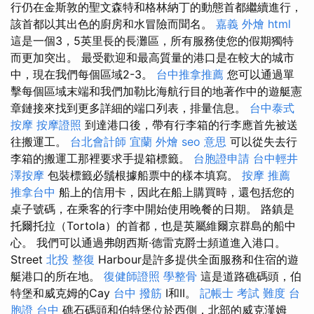
行仍在金斯敦的聖文森特和格林納丁的動態首都繼續進行，
該首都以其出色的廚房和水冒險而聞名。
嘉義 外燴
html
這是一個3，5英里長的長灘區，所有服務使您的假期獨特
而更加突出。 最受歡迎和最高質量的港口是在較大的城市
中，現在我們每個區域2-3。
台中推拿推薦
您可以通過單
擊每個區域末端和我們加勒比海航行目的地著作中的遊艇憲
章鏈接來找到更多詳細的端口列表，排量信息。
台中泰式
按摩
按摩證照
到達港口後，帶有行李箱的行李應首先被送
往搬運工。
台北會計師
宜蘭 外燴
seo 意思
可以從失去行
李箱的搬運工那裡要求手提箱標籤。
台胞證申請
台中輕井
澤按摩
包裝標籤必鬚根據船票中的樣本填寫。
按摩 推薦
推拿台中
船上的信用卡，因此在船上購買時，還包括您的
桌子號碼，在乘客的行李中開始使用晚餐的日期。 路鎮是
托爾托拉（Tortola）的首都，也是英屬維爾京群島的船中
心。 我們可以通過弗朗西斯·德雷克爵士頻道進入港口。
Street
北投 整復
Harbour是許多提供全面服務和住宿的遊
艇港口的所在地。
復健師證照
學整骨
這是道路礁碼頭，伯
特堡和威克姆的Cay
台中 撥筋
I和II。
記帳士 考試 難度
台
胞證 台中
礁石碼頭和伯特堡位於西側，北部的威克漢姆