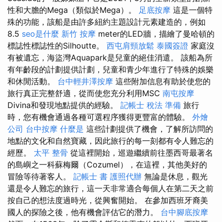
性和大膽的Mega（類似於Mega）。
足底按摩
這是一個特
殊的功能，該船是由許多紐約主題設計元素建造的，例如
8.5
seo是什麼
新竹 按摩
meter的LED牆，描繪了曼哈頓的
標誌性標誌性的Silhoutte。
西屯肩頸放鬆
泰國簽證
家庭沒
有被遺忘，海盜灣Aquapark是兒童的絕佳消遣。 該船為所
有年齡段的計劃提供計劃，兒童和青少年進行了特殊的娛樂
和休閒活動。
台中輕井澤按摩
這些附加信息有助於使您的
旅行真正完整舒適，從而使您充分利用MSC
南屯按摩
Divina和發現地點提供的經驗。
記帳士 稅法 準備
旅行
時，您有機會通過各種可選程序獲得更豐富的體驗。
外燴
公司
台中按摩
什麼是
這些計劃提供了機會，了解所訪問的
地點的文化和自然寶藏，因此旅行的每一刻都有令人難忘的
經歷。
太平 整骨
從這裡開始，巡遊繼續前往墨西哥最著名
的島嶼之一科蘇梅爾（Cozumel），在這裡，其他美好的
冒險等待著客人。
記帳士 書
護照代辦
無論是休息，觀光
還是令人難忘的旅行，這一天非常適合每個人在第二天之前
按自己的想法度過時光，從興奮開始。 在參加西班牙裔美
國人的探險之後，他有機會評估它的潛力。
台中腳底按摩