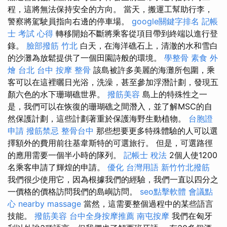
程，這將無法保持安全的方向。 當天，搬運工幫助行李，
警察將駕駛員指向右邊的停車場。
google關鍵字排名
記帳
士 考試 心得
轉移開始不斷將乘客從項目帶到終端以進行登
錄。
臉部撥筋 竹北
白天，在海洋礁石上，清澈的水和雪白
的沙灘為放鬆提供了一個田園詩般的環境。
學整骨
素食 外
燴 台北
台中 按摩 整骨
該島被許多美麗的海灘所包圍，乘
客可以在這裡曬日光浴，洗澡，甚至參加浮潛計劃，發現五
顏六色的水下珊瑚礁世界。
撥筋美容
島上的特殊性之一
是，我們可以在恢復的珊瑚礁之間潛入，並了解MSC的自
然保護計劃，這些計劃著重於保護海野生動植物。
台胞證
申請
撥筋禁忌
整骨台中
那些想要更多特殊體驗的人可以選
擇額外的費用前往基韋斯特的可選旅行。 但是，可選路徑
的應用需要一個半小時的隊列。
記帳士 稅法
2個人使1200
名乘客申請了輝煌的申請。
優化 台灣用語
新竹竹北撥筋
我們很少使用它，因為根據我們的經驗，我們一直以四分之
一價格的價格訪問我們的島嶼訪問。
seo點擊軟體
會議點
心
nearby massage
當然，這需要整個過程中的某些語言
技能。
撥筋美容
台中全身按摩推薦
南屯按摩
我們在匈牙