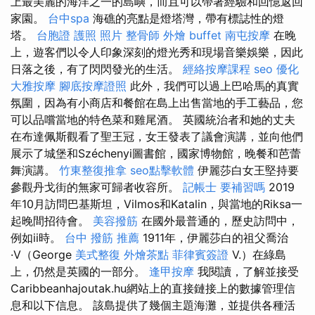
上最美麗的海洋之一的島嶼，而且可以帶著經驗和回憶返回
家園。
台中spa
海礁的亮點是燈塔灣，帶有標誌性的燈
塔。
台胞證 護照 照片
整骨師
外燴 buffet
南屯按摩
在晚
上，遊客們以令人印象深刻的燈光秀和現場音樂娛樂，因此
日落之後，有了閃閃發光的生活。
經絡按摩課程
seo 優化
大雅按摩
腳底按摩證照
此外，我們可以過上巴哈馬的真實
氛圍，因為有小商店和餐館在島上出售當地的手工藝品，您
可以品嚐當地的特色菜和雞尾酒。 英國統治者和她的丈夫
在布達佩斯觀看了聖王冠，女王發表了議會演講，並向他們
展示了城堡和Széchenyi圖書館，國家博物館，晚餐和芭蕾
舞演講。
竹東整復推拿
seo點擊軟體
伊麗莎白女王堅持要
參觀丹戈街的無家可歸者收容所。
記帳士 要補習嗎
2019
年10月訪問巴基斯坦，Vilmos和Katalin，與當地的Riksa一
起晚間招待會。
美容撥筋
在國外最普通的，歷史訪問中，
例如ii時。
台中 撥筋 推薦
1911年，伊麗莎白的祖父喬治
·V（George
美式整復
外燴茶點
菲律賓簽證
V.）在綠島
上，仍然是英國的一部分。
逢甲按摩
我閱讀，了解並接受
Caribbeanhajoutak.hu網站上的直接鏈接上的數據管理信
息和以下信息。 該島提供了幾個主題海灘，並提供各種活