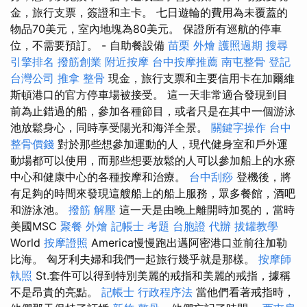
金，旅行支票，簽證和主卡。 七日遊輪的費用為未覆蓋的
物品70美元，室內地塊為80美元。 保證所有巡航的停車
位，不需要預訂。 - 自助餐設備
苗栗 外燴
護照過期
搜尋
引擎排名
撥筋創業
附近按摩
台中按摩推薦
南屯整骨
登記
台灣公司
推拿 整骨
現金，旅行支票和主要信用卡在加爾維
斯頓港口的官方停車場被接受。 這一天非常適合發現到目
前為止錯過的船，參加各種節目，或者只是在其中一個游泳
池放鬆身心，同時享受陽光和海洋全景。
關鍵字操作
台中
整骨價錢
對於那些想參加運動的人，現代健身室和戶外運
動場都可以使用，而那些想要放鬆的人可以參加船上的水療
中心和健康中心的各種按摩和治療。
台中刮痧
登機後，將
有足夠的時間來發現這艘船上的船上服務，眾多餐館，酒吧
和游泳池。
撥筋 解壓
這一天是由晚上離開時加冕的，當時
美國MSC
聚餐 外燴
記帳士 考題
台胞證 代辦
拔罐教學
World
按摩證照
America慢慢跑出邁阿密港口並前往加勒
比海。 匈牙利夫婦和我們一起旅行幾乎就是那樣。
按摩師
執照
St.套件可以得到特別美麗的戒指和美麗的戒指，據稱
不是昂貴的亮點。
記帳士 行政程序法
當他們看著戒指時，