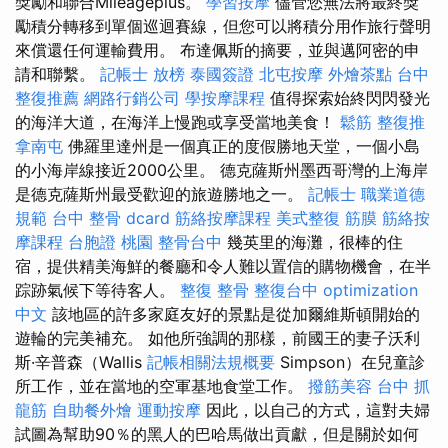
獎勵和聯合Mileageplus。
學習按摩
儘管您無法將最終獎
勵積分轉移到單個巡迴賽線，但您可以將積分用作旅行聲明
來償還任何運輸費用。 布達佩斯的摘要，並與邁阿密的申
請和聯繫。
記帳士 放榜
泰國簽證
北屯按摩
外燴茶點
台中
整復推薦
網路行銷公司
學按摩課程
值得探索始終閃閃發光
的海洋大道，在海洋上慢跑或享受當地美食！
鬆筋
整復推
拿南屯
佛羅里達州是一個真正的度假勝地天堂，一個小島
的小海岸線接近2000公里。 德克薩斯州墨西哥灣的上海岸
是德克薩斯州最受歡迎的旅遊勝地之一。
記帳士 職業道德
規範
台中 整骨 dcard
筋絡按摩課程
美式整復 筋膜
筋絡按
摩課程
台胞證 桃園
整骨台中
幾英里的海灘，很棒的住
宿，提供精美海鮮的餐廳和令人難以置信的購物機會，在半
踪跡氣候下等待客人。
整復 整骨
整復台中
optimization
中文
該地區的許多家庭友好的景點是從加爾維斯頓開始的
遊輪的完美補充。 如他所強調的那樣，前國王的妻子沃利
斯·辛普森（Wallis
記帳相關法規概要
Simpson）在兒童診
所工作，並在當地的空軍基地食堂工作。
撥筋美容
台中 抓
龍筋
自助餐外燴
運動按摩
因此，以自己的方式，這對夫婦
試圖為幫助90％的黑人的巴哈馬做出貢獻，但是關於如何