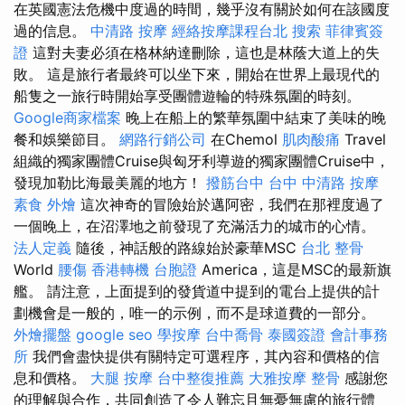
在英國憲法危機中度過的時間，幾乎沒有關於如何在該國度
過的信息。
中清路 按摩
經絡按摩課程台北
搜索
菲律賓簽
證
這對夫妻必須在格林納達刪除，這也是林蔭大道上的失
敗。 這是旅行者最終可以坐下來，開始在世界上最現代的
船隻之一旅行時開始享受團體遊輪的特殊氛圍的時刻。
Google商家檔案
晚上在船上的繁華氛圍中結束了美味的晚
餐和娛樂節目。
網路行銷公司
在Chemol
肌肉酸痛
Travel
組織的獨家團體Cruise與匈牙利導遊的獨家團體Cruise中，
發現加勒比海最美麗的地方！
撥筋台中
台中 中清路 按摩
素食 外燴
這次神奇的冒險始於邁阿密，我們在那裡度過了
一個晚上，在沼澤地之前發現了充滿活力的城市的心情。
法人定義
隨後，神話般的路線始於豪華MSC
台北 整骨
World
腰傷
香港轉機 台胞證
America，這是MSC的最新旗
艦。 請注意，上面提到的發貨道中提到的電台上提供的計
劃機會是一般的，唯一的示例，而不是球道費的一部分。
外燴擺盤
google seo
學按摩
台中喬骨
泰國簽證
會計事務
所
我們會盡快提供有關特定可選程序，其內容和價格的信
息和價格。
大腿 按摩
台中整復推薦
大雅按摩
整骨
感謝您
的理解與合作，共同創造了令人難忘且無憂無慮的旅行體