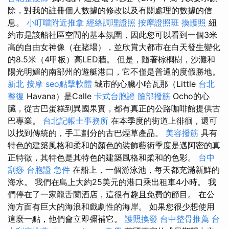
除，對我的註冊個人數據的修改以及有關處理的數據的信
息。
小叮噹附近推拿
經絡調理證照
按摩證照班
換護照
紐
約市是該船社區空間的基本氛圍，因此您可以看到一個3米
高的自由女神像（在賭場），並欣賞大都市在白天發生變化
的8.5米（4甲板）高LED牆。 但是，隨著棕櫚樹，沙灘和
陽光明媚的南部州的遊艇港口，它不僅是普通的度假勝地。
新北 按摩
seo點擊軟體
城市的心臟小哈瓦那（Little
台北
整復
Havana）是Calle
卡式台胞證
臉部撥筋
Ocho的心
臟，從古巴蛋糕到異國果實，都有真正的公路咖啡館提供古
巴專業。
台北記帳士事務所
在本季度的街道上徘徊，還可
以找到傳統的，手工劃分的古巴煙草產品。
美容撥筋
具有
特色的建築風格和柔和的顏色的裝飾藝術季度是邁阿密的真
正特徵，其特色是其特色的建築風格和柔和的色彩。
台中
刮痧
台胞證 急件
在船上，一個游泳池，每天都充滿新鮮的
海水。 我們在島上大約25美元的港口乘出租車4小時。 我
們停在了一家龍舌蘭酒店，這很有趣且免費的節目。 在公
海方面有巨大的海浪和戲劇性的海岸。 如果您很少想使用
這麼一點，他們會立即彌補它。
護照換發
台中整骨推薦
台