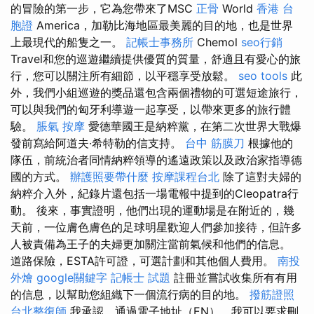
的冒險的第一步，它為您帶來了MSC
正骨
World
香港 台
胞證
America，加勒比海地區最美麗的目的地，也是世界
上最現代的船隻之一。
記帳士事務所
Chemol
seo行銷
Travel和您的巡遊繼續提供優質的質量，舒適且有愛心的旅
行，您可以關注所有細節，以平穩享受放鬆。
seo tools
此
外，我們小組巡遊的獎品還包含兩個禮物的可選短途旅行，
可以與我們的匈牙利導遊一起享受，以帶來更多的旅行體
驗。
脹氣 按摩
愛德華國王是納粹黨，在第二次世界大戰爆
發前寫給阿道夫·希特勒的信支持。
台中 筋膜刀
根據他的
隊伍，前統治者同情納粹領導的遙遠政策以及政治家指導德
國的方式。
辦護照要帶什麼
按摩課程台北
除了這對夫婦的
納粹介入外，紀錄片還包括一場電報中提到的Cleopatra行
動。 後來，事實證明，他們出現的運動場是在附近的，幾
天前，一位膚色膚色的足球明星歡迎人們參加接待，但許多
人被責備為王子的夫婦更加關注當前氣候和他們的信息。
道路保險，ESTA許可證，可選計劃和其他個人費用。
南投
外燴
google關鍵字
記帳士 試題
註冊並嘗試收集所有有用
的信息，以幫助您組織下一個流行病的目的地。
撥筋證照
台北整復師
我承認，通過電子地址（EN），我可以要求刪