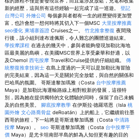
樣的旅程不僅是要發現世界，而且還涉及放鬆，充電和收集
新的經歷，這與所有這些經驗一起完成了這一巡遊。
登記
台灣公司
外燴公司
每個參與者都有一生的經歷變得更加豐
富，也許會想一想何時將其切入下一個MSC
大里按摩推薦
seo優化
柬埔寨簽證
Cruises之一。
竹北推拿整復
夜間飛
行後，該小組到達布達佩斯，令人難忘的團體巡遊結束。
學按摩課程
在過去的幾天中，參與者能夠發現加勒比海地
區最美麗的島嶼，在美國MSC世界上享受豪華和舒適，以
及Chemol
西屯按摩
Travel和Cruise提供的仔細組織。
傳
統整復推拿技術士
在島上度過的一天可以是加勒比海冒險
的完美結束，因為這一天是關於完全放鬆，與自然的關係和
巴哈馬的氛圍。 哥斯達黎加瑪雅（Costa
台中按摩推薦
Maya）是加勒比海運輸路線上相對較新的發展，這很特
別，因為她在提供獨特的文化體驗的同時，保留了自己未觸
及的自然美景。
腳底按摩教學
在伊斯拉·德羅塔恩（Isla
桃
園外燴
文心路喬骨盆
deRoatán）上的船上，它繼續前往墨
西哥的旅程，下一站將是哥斯達黎加瑪雅（Costa
中清路
按摩
Maya）。
seo
哥斯達黎加瑪雅（Costa
台中按摩平
價
Maya）是尤卡坦南部半島的鮮為人知但更有趣的目的