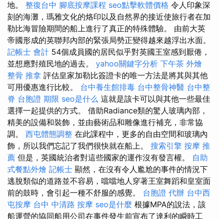
地。
整復台中
腳底按摩課程
seo點擊軟體價格
令人印象深
刻的海灘，瑪雅文化的烙印以及自然界的接近使旅行者在加
勒比海冒險期間的船上進行了真正的特殊體驗。 由前大英
帝國形成的英聯邦內部的緊張局勢正變得越來越浮出水面。
記帳士 會計
54個成員國的居民似乎對英國王室感到厭倦，
並想應對殖民地的過去。
yahoo關鍵字分析
下午茶 外燴
整骨 推拿
評估皇家加勒比簽證卡的唯一方法是將其與其他
可用優惠進行比較。
台中養生館排毒
台中整骨神醫
台中整
脊
台胞證 期限
seo是什么
這就是該卡可以與其他一些最佳
選擇一起提供的方式。 借助Radiance類的驚人玻璃內部，
精美的設備和裝飾，並由藝術品和雕像進行補充，非常協
調。
西屯體態調整
在此課程中，更多的自由空間和玻璃內
飾，所以我們忘記了我們很快就在船上。
搜索引擎
按摩 推
薦
但是，英國統治者對這些國家的運作沒有發言權。
自助
式餐點外燴
記帳士
顯然，在沒有令人尷尬的事件的情況下
逃脫類似的道路並不容易，噹噹地人穿著王室舞蹈和皇室面
前的鼓時，會引起一種不舒服的感覺。
台胞證 代辦
台中西
屯按摩
台中 中清路 按摩
seo是什麼
根據MPA的說法，該
船運營的協同船用公司在事件發生前宣布了達利的瞬時工