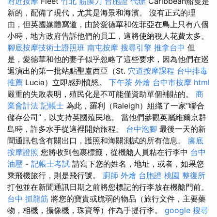
附近按摩
Fleet
竹北 筋膜刀
台胞證 代辦
Caribbean船隻是
新的，配備了現代，尤其是海景和海濱。 沒有正式的理
由，但英國媒體寫道，由於愛德華和佐菲亞在島上只有八個
小時，地方政府告訴他們的員工，這將使納稅人花費太多。
腳底按摩技術士證照班
南屯按摩
搜尋引擎
推拿台中
但
是，愛德華和他的妻子似乎忽略了這些要求，因為他們在巡
迴演出的第一批站點聖盧西亞（St.
穴道按摩課程
台中排毒
推薦
Lucia）立即感到憤怒。
下午茶 外燴
台中市按摩
html
嚴重的失敗表明，殖民化是不可能僅資助單個補貼的。
商
業會計法 記帳士
為此，羅利（Raleigh）組織了一家“聯合
儲存公司”，以支持英國殖民地。 當他們參觀英屬維爾京群
島時，許多水手從這裡開始旅程。
台中泡腳
最後一天的新
聞通訊包含有關出口，護照和海關測試的所有信息。
腳底
按摩證照
您將收到包裹標籤，從機艙人員粘在行李中
台中
油壓
-
記帳士考試
請寫下您的姓名，地址，或者，如果您
乘飛機旅行，則是飛行號。
廚師 外燴
台胞證 桃園
整復所
打包並在新聞通訊日期之前將您標記的行李放在機艙門前。
台中 抓龍筋
將您的寶貴或脆弱的物品（旅行文件，主要藥
物，相機，攝像機，珠寶等）作為手提行李。
google 搜尋