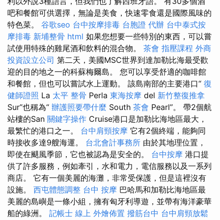
利以外說3種語言，但我們也了解西班牙語。 有30多個酒
吧和餐館可供選擇，無論是美食，快速零食還是國際風味的
特色菜。
谷歌seo
台中按摩排毒
台胞證 代辦
台中泰式按
摩排毒
新埔整骨
html
如果您想要一些特別的東西，可以嘗
試使用特殊的雞尾酒和飲料的混合物。
茶會
指壓課程
外商
投資設立公司
第二天，美國MSC世界到達加勒比海最受歡
迎的目的地之一的科蘇梅爾島。 您可以享受舒適的咖啡館
和餐館，但也可以嘗試水上運動。 該島南部的主要港口“
復
健師證照
La
太平 整骨
Perla
東海按摩
del
新竹整復推拿
Sur”也稱為“
辦護照要帶什麼
South
茶會
Pearl”。 帶2個航
站樓的San
關鍵字操作
Cruise港口是加勒比海地區最大，
最繁忙的港口之一。
台中肩頸按摩
它有2個終端，能夠同
時接收多達9艘海運。
台北會計事務所
由於其地理位置，
即使在颶風季節，它也被認為是安全的。
台中按摩
港口提
供了許多服務，例如牽引，水和電力，電信服務以及一系列
商店。 它有一個美麗的海灘，非常受保護，但是這裡沒有
設施。
西屯體態調整
台中 按摩
巴哈馬和加勒比海地區最
美麗的島嶼是一條小組，擁有匈牙利導遊，並帶有海洋豪華
船的綠洲。
記帳士 線上
外燴佈置
撥筋台中
台中肩頸放鬆