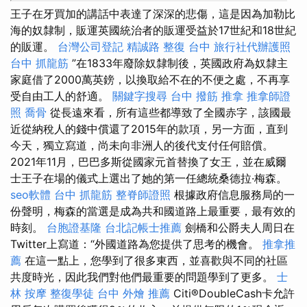
王子在牙買加的講話中表達了深深的悲傷，這是因為加勒比
海的奴隸制，販運英國統治者的販運受益於17世紀和18世紀
的販運。
台灣公司登記
精誠路 整復 台中
旅行社代辦護照
台中 抓龍筋
”在1833年廢除奴隸制後，英國政府為奴隸主
家庭借了2000萬英鎊，以換取給不在的不便之處，不再享
受自由工人的舒適。
關鍵字搜尋
台中 撥筋
推拿
推拿師證
照
喬骨
從長遠來看，所有這些都導致了全國赤字，該國最
近從納稅人的錢中償還了2015年的款項，另一方面，直到
今天，獨立寫道，尚未向非洲人的後代支付任何賠償。
2021年11月，巴巴多斯從國家元首替換了女王，並在威爾
士王子在場的儀式上選出了她的第一任總統桑德拉·梅森。
seo軟體
台中 抓龍筋
整脊師證照
根據政府信息服務局的一
份聲明，梅森的當選是成為共和國道路上最重要，最有效的
時刻。
台胞證基隆
台北記帳士推薦
劍橋和公爵夫人周日在
Twitter上寫道：“外國道路為您提供了思考的機會。
推拿推
薦
在這一點上，您學到了很多東西，並喜歡與不同的社區
共度時光，因此我們對他們最重要的問題學到了更多。
士
林 按摩
整復學徒
台中 外燴 推薦
Citi®DoubleCash卡允許