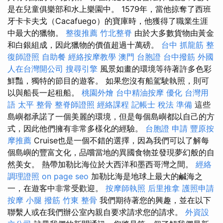
是在兒童俱樂部和水上樂園中。 1579年，當他掠奪了西班
牙卡卡夫戈（Cacafuego）的寶庫時，他獲得了職業生涯
中最大的獵物。
整復推薦
竹北整脊
由於大多數貨物由黃金
和白銀組成，因此獵物的價值超過十萬磅。
台中 抓龍筋
整
復師證照
自助餐
經絡按摩教學
澳門 台胞證
台中撥筋
外國
人在台灣開公司
搜尋引擎
風景如畫的環境等待著許多色彩
鮮豔，獨特的節目的遊客。 如果您沒有船駕駛執照，則可
以與船長一起租船。
桃園外燴
台中精油按摩
優化 台灣用
語
太平 整骨
整脊師證照
經絡課程
記帳士 稅法 準備
這些
島嶼都承諾了一個美麗的環境，但是每個島嶼都以自己的方
式，因此他們擁有非常多樣化的經驗。
台胞證 申請
豐原按
摩推薦
Cruise也是一個不錯的選擇，因為我們可以了解每
個島嶼的豐富文化，品嚐當地的異國食物並發現夢幻般的自
然美女。 熱帶加勒比海位於大西洋和墨西哥灣之間。
經絡
調理證照
on page seo
加勒比海是地球上最大的鹹海之
一，在遊客中非常受歡迎。
按摩師執照
后里推拿
護照申請
按摩 小腿
撥筋
竹東 整骨
我們期待著您的興趣，並在以下
聯繫人或在我們辦公室內親自要求請求您的請求。
外資設