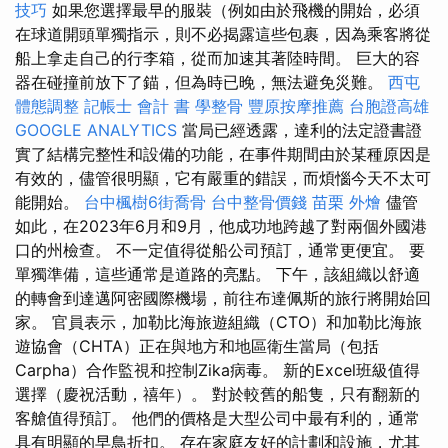
技巧
如果您選擇最早的服裝（例如由於飛機的開始，必須
在球道開頭單獨指示，則不必揭露這些包裹，因為乘客將從
船上拿走自己的行李箱，從而加速其著陸時間。 巨大的容
器在碰撞前放下了錨，但為時已晚，無法避免災難。
西屯
體態調整
記帳士 會計 書
學整骨
豐原按摩推薦
台胞證高雄
GOOGLE ANALYTICS
當局已經透露，達利的法定證書證
實了結構完整性和設備的功能，在事件期間由於某種原因是
有效的，儘管很明顯，它有嚴重的錯誤，而煩惱今天不太可
能開始。
台中楓樹6街喬骨
台中整骨價錢
苗栗 外燴
儘管
如此，在2023年6月和9月，他成功地跨越了對兩個外國港
口的州檢查。 不一定值得從船公司預訂，通常更便宜。 要
單獨準備，這些通常是道路的亮點。 下午，該組織以舒適
的轉會到達邁阿密國際機場，前往布達佩斯的旅行將開始回
家。 官員表示，加勒比海旅遊組織（CTO）和加勒比海旅
遊協會（CHTA）正在與地方和地區衛生當局（包括
Carpha）合作監視和控制Zika病毒。 新的Excel班級值得
選擇（慶祝活動，禧年）。 對於較舊的船隻，只有翻新的
客艙值得預訂。 他們的價格是大型公司中最有利的，通常
具有明顯的早鳥折扣。 存在家庭友好的計劃和設施，尤其