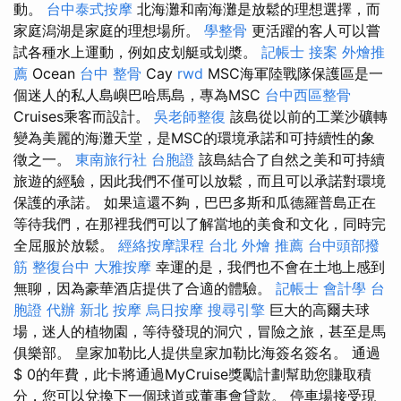
動。
台中泰式按摩
北海灘和南海灘是放鬆的理想選擇，而
家庭潟湖是家庭的理想場所。
學整骨
更活躍的客人可以嘗
試各種水上運動，例如皮划艇或划槳。
記帳士 接案
外燴推
薦
Ocean
台中 整骨
Cay
rwd
MSC海軍陸戰隊保護區是一
個迷人的私人島嶼巴哈馬島，專為MSC
台中西區整骨
Cruises乘客而設計。
吳老師整復
該島從以前的工業沙礦轉
變為美麗的海灘天堂，是MSC的環境承諾和可持續性的象
徵之一。
東南旅行社 台胞證
該島結合了自然之美和可持續
旅遊的經驗，因此我們不僅可以放鬆，而且可以承諾對環境
保護的承諾。 如果這還不夠，巴巴多斯和瓜德羅普島正在
等待我們，在那裡我們可以了解當地的美食和文化，同時完
全屈服於放鬆。
經絡按摩課程
台北 外燴 推薦
台中頭部撥
筋
整復台中
大雅按摩
幸運的是，我們也不會在土地上感到
無聊，因為豪華酒店提供了合適的體驗。
記帳士 會計學
台
胞證 代辦
新北 按摩
烏日按摩
搜尋引擎
巨大的高爾夫球
場，迷人的植物園，等待發現的洞穴，冒險之旅，甚至是馬
俱樂部。 皇家加勒比人提供皇家加勒比海簽名簽名。 通過
$ 0的年費，此卡將通過MyCruise獎勵計劃幫助您賺取積
分，您可以兌換下一個球道或董事會貸款。 停車場接受現