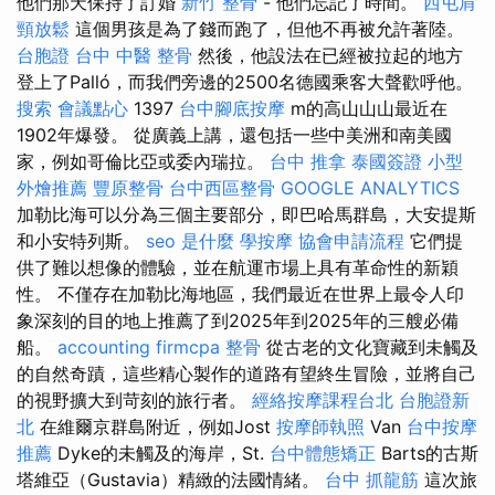
他們那天保持了訂婚
新竹 整骨
- 他們忘記了時間。
西屯肩
頸放鬆
這個男孩是為了錢而跑了，但他不再被允許著陸。
台胞證
台中 中醫 整骨
然後，他設法在已經被拉起的地方
登上了Palló，而我們旁邊的2500名德國乘客大聲歡呼他。
搜索
會議點心
1397
台中腳底按摩
m的高山山山最近在
1902年爆發。 從廣義上講，還包括一些中美洲和南美國
家，例如哥倫比亞或委內瑞拉。
台中 推拿
泰國簽證
小型
外燴推薦
豐原整骨
台中西區整骨
GOOGLE ANALYTICS
加勒比海可以分為三個主要部分，即巴哈馬群島，大安提斯
和小安特列斯。
seo 是什麼
學按摩
協會申請流程
它們提
供了難以想像的體驗，並在航運市場上具有革命性的新穎
性。 不僅存在加勒比海地區，我們最近在世界上最令人印
象深刻的目的地上推薦了到2025年到2025年的三艘必備
船。
accounting firmcpa
整骨
從古老的文化寶藏到未觸及
的自然奇蹟，這些精心製作的道路有望終生冒險，並將自己
的視野擴大到苛刻的旅行者。
經絡按摩課程台北
台胞證新
北
在維爾京群島附近，例如Jost
按摩師執照
Van
台中按摩
推薦
Dyke的未觸及的海岸，St.
台中體態矯正
Barts的古斯
塔維亞（Gustavia）精緻的法國情緒。
台中 抓龍筋
這次旅