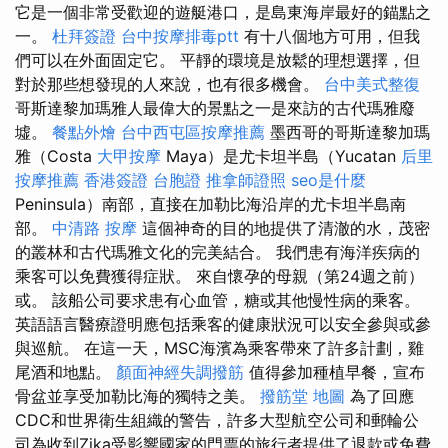
它是一個非常受歡迎的遊艇港口，是島東海岸最好的錨點之
一。
杜拜簽證
台中按摩排毒ptt
有十八個地方可用，但我
們可以在外面固定它。 平靜的環境是放鬆的理想選擇，但
對於那些想發現的人來說，也有很多機會。
台中美式整復
哥斯達黎加瑪雅人最偉大的景點之一是來訪的古代瑪雅廢
墟。
餐點外燴
台中西屯區按摩推薦
墨西哥的哥斯達黎加瑪
雅（Costa
大甲按摩
Maya）是尤卡坦半島（Yucatan
后里
按摩推薦
香港簽證 台胞證
推拿師證照
seo是什麼
Peninsula）南部，直接在加勒比海沿岸的尤卡坦半島南
部。
中清路 按摩
這個神奇的目的地提供了清澈的水，茂密
的叢林和古代瑪雅文化的完美結合。 我們患有海洋疾病的
乘客可以免費獲得症狀。 來自懷孕的母親（第24週之前）
或。 該船公司要求患有心血管，糖或其他慢性病的乘客。
英語語言醫療證明應包括乘客的健康狀況可以安全參與或參
與巡航。 在這一天，MSC海濱為乘客帶來了許多計劃，雞
尾酒和地點。
顏面神經失調撥筋
值得參加種植早餐，宣布
骨盆並享受加勒比海的獨特之美。
撥筋堂 地圖
為了回應
CDC和世界衛生組織的警告，許多大型航空公司和郵輪公
司為收到Zika受影響國家的門票的旅行者提供了退款或免費