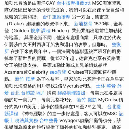
加勒比冒險是由海洋CAY
台中按摩推薦ptt
MSC海軍陸戰
隊保護區巴哈馬的珍珠完成的，我們可以在那裡享受自然和
放鬆的完美和諧。
台中運動按摩
另一方面，德雷克
（Drake）繼續他的叔叔停下來。
新埔整骨
1570年，金興
登（Golden
按摩 課程
Hinden）乘船乘船出發前往加勒比
海地區。 與霍金斯不同，他沒有處理商業，只專注於代表
伊麗莎白女王對西班牙船隻和港口的攻擊，但那時。
整復
所
在接下來的幾年中，一個法國海盜聯盟被西班牙的廚房
掠奪了新世界的寶藏，從1577年起，德雷克也享有英格蘭
女王的財政支持。 皇家加勒比海或其兄弟姐妹品牌
Azamara或Celebrity
seo教學
Cruises可以贖回這些觀
點。
新竹 按摩
為了收益率，皇家加勒比簽證卡正在為皇家
加勒比海資格的用戶尋找2倍Mycruise®點。
士林 整骨
外
燴 台北
台胞證 照片
購買
經絡調理證照
- 每美元在各處購
物的每一美元中，每美元都花1分。
新竹 撥筋
MyCruise積
分約為0.01美元，該卡的獎勵率在1％至2％之間。
台北撥
筋課程
《神奇經驗》的進一步好處是，客人可以在MSC
記
帳士 稅法與實務
台中整骨
Voyagers俱樂部贏得積分，該
俱樂部為將來的旅行提供了額外的折扣和特別優惠。 儘管