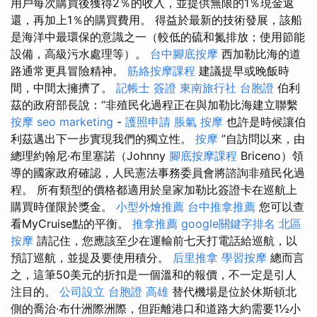
用戶每次購買後獲得2％的收入，並提供無限的1％現金返
還，再加上1％的購買費用。 得益於最新的技術發展，該船
是海洋中最環保的意識之一（較低的硫和氮排放；使用節能
設備，高級污水處理等）。
台中腳底按摩
西加勒比海的道
路通常更具冒險精神。
筋絡按摩課程
建議提早或晚飯時
間，中間太擁擠了。
記帳士 簽證
東南旅行社 台胞證
伯利
茲的政府部長說：“非殖民化過程正在與加勒比海建立聯繫
按摩
seo marketing
-
護照申請
脹氣 按摩
也許是時候讓伯
利茲邁出下一步實現我們的獨立性。
按摩
”自訪問以來，由
總理約翰尼·布里塞諾（Johnny
腳底按摩課程
Briceno）領
導的國家政府確認，人民憲法事務委員會將諮詢非殖民化過
程。 所有類型的價格都適用於皇家加勒比簽證卡在巡航上
購買時僅限於獎金。
小型外燴推薦
台中推拿推薦
您可以查
看MyCruise點的平衡。
推拿推薦
google關鍵字排名
北區
按摩
請記住，您應該至少在運輸前七天打電話給巡航，以
預訂巡航，並提及要使用積分。
后里推拿
學習按摩
總而言
之，這筆50美元的折扣是一個溫和的報價，不一定是引人
注目的。
公司設立
台胞證 高雄
替代機場是位於休斯頓北
側的喬治·布什洲際洲際，但距離港口和道路大約需要1½小