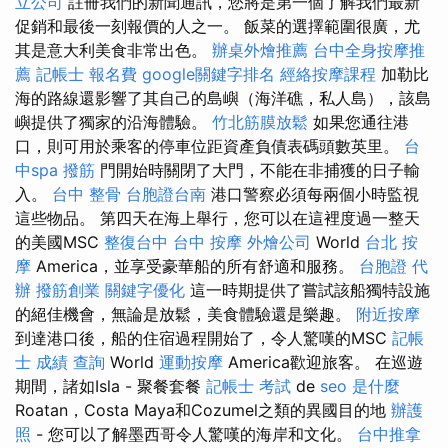
立公司
註冊我們的新聞通訊，您將是第一個了解我們最新
促銷和最後一刻報價的人之一。 飯菜的選擇範圍很廣，尤
其是意大利美食非常出色。
辦桌外燴推薦
台中全身按摩推
薦
記帳士 報名費
google關鍵字排名
經絡按摩課程
加勒比
海的路線還影響了其自己的島嶼（海洋礁，私人島），該島
嶼提供了獨家的沿海體驗。
竹北筋膜放鬆
如果您通往港
口，則可用於乘客的停車位距資產負債表碼頭數英里。
台
中spa
撥筋
門開始時關閉了大門，不能在非捕獲的日子輸
入。
台中 整骨
台胞證台南
港口警察必須每兩個小時監視
這些物品。 第四天在海上舉行，您可以在這裡度過一整天
的美國MSC
整復台中
台中 按摩
外燴公司
World
台北 按
摩
America，並享受豪華船的所有舒適和服務。
台胞證 代
辦
撥筋創業
關鍵字優化
這一時期提供了嘗試該船獨特設施
的絕佳機會，無論是放鬆，美食體驗還是樂趣。
附近按摩
到達港口後，船的住宿過程開始了，令人驚嘆的MSC
記帳
士 成績 查詢
World
運動按摩
America歡迎旅客。 在巡遊
期間，諸如Isla - 聚餐套餐
記帳士 考試
de
seo 是什麼
Roatan，Costa Maya和Cozumel之類的異國目的地
辦護
照
- 您可以了解墨西哥令人驚嘆的海岸和文化。
台中推拿