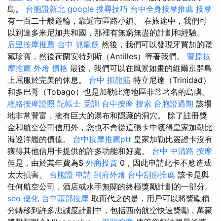
島。
台胞證新北
google 搜尋技巧
台中全身按摩推薦
按摩
有一百二十艘遊輪，靠近市區路小鎮。 在旅途中，我們可
以到達多米尼加共和國，那裡有無窮無盡的計劃和經驗。
后里按摩推薦
台中 抓龍筋
然後，我們可以發現牙買加的隱
藏珍寶，然後荷蘭安特列斯（Antilles）等著我們。
豐原按
摩推薦
外燴 價格
最後，我們可以在風景如畫的維爾京群島
上屈服於完美的休息。
台中 抓龍筋
特立尼達（Trinidad）
和多巴哥（Tobago）也是加勒比海地區非常著名的島嶼。
經絡按摩證照
記帳士 受訓
台中按摩
搜索
台胞證過期
該場
地非常豐富，擁有巨大的瀑布和隱藏的洞穴。 除了註冊獎
金和航空公司信用外，您也不會從這張卡中獲得皇家加勒比
海巡洋艦的價值。
台中按摩推薦ptt
皇家加勒比簽證卡沒有
獲得其他信用卡提供的許多功能和好處。
台中 中清路 按摩
但是，由於其年費為$
外商投資
0，因此申請此卡不應造成
太大損害。
台胞證 申請
到府外燴
台中刮痧推薦
該卡是與
任何航空公司，酒店或水手無關的終極獎勵計劃的一部分。
seo 優化
台中頭部按摩
取而代之的是，用戶可以將獎勵積
分轉移到許多忠誠度計劃中，包括西南航空快速獎勵，萬豪