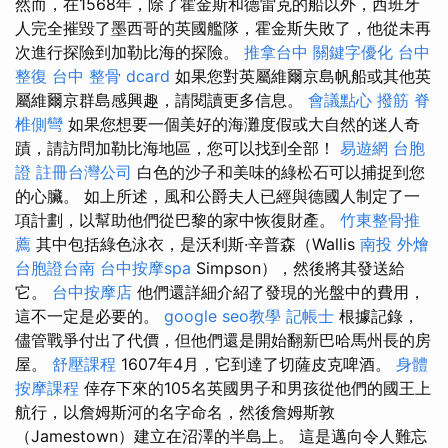
然而，在1568年，除了霍金斯和德雷克的船以外，西班牙
人完全摧毀了墨西哥的英國艦隊，霍金斯失敗了，他從未再
次進行探險到加勒比海的探險。
推拿台中
關鍵字優化
台中
整復
台中 整骨 dcard
如果您對英屬維爾京島帆船或其他英
屬維爾京群島感興趣，請閱讀更多信息。
會議點心
撥筋
脊
椎側彎
如果您想要一個美好的海灘度假或大自然的迷人奇
蹟，請訪問加勒比海地區，您可以找到全部！
易遊網 台胞
證
註冊台灣公司
白色的沙子和美味的綠松石可以捕捉到您
的心臟。 如上所述，風和公爵夫人已經與德國人制定了一
項計劃，以幫助他們從巴黎的家中恢復財產。
竹東整骨推
薦
其中包括綠色泳衣，是沃利斯·辛普森（Wallis
南投 外燴
台胞證台南
台中按摩spa
Simpson），然後將其發送給
它。
台中按摩店
他們還詳細介紹了發現的光盤中的費用，
這不一定是必要的。
google seo教學
記帳士
根據記錄，
儘管戰爭付出了代價，但他們還是開始翻新巴哈馬州長的房
屋。
舒壓課程
1607年4月，它到達了切薩皮克啤酒。
身體
按摩課程
倖存下來的105名英國男子和男孩從他們的國王上
航行，以詹姆斯河的名字命名，然後詹姆斯敦
（Jamestown）建立在沼澤的半島上。 這是邁向令人難忘