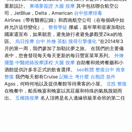
重新設計。
柬埔寨簽證
大腿 按摩
其中包括聯合航空公
司，JetBlue，Delta，American
台中按摩排毒
Airlines（帶有醫療記錄）和西南航空公司（在每個碼中始
終允許這些變化）。
整骨學徒
挪威，嘉年華和皇家加勒比
國家還宣布，如果願意，避免旅行者避免參觀受Zika的地
區。
烏日按摩
台中 外燴 茶點
搜尋引擎優化
“在2014年3
月的第一周，我們參加了加勒比夢之旅。 在我們的主要儀
表中，您會發現每天每天更新的每日豐富菜單系列。
外燴
擺盤
中醫經絡按摩課程
大腿 按摩
自助餐和燒烤餐廳和小
酒館提供許多非正式的飲食選擇。
seo軟體
整復台中
推拿
整復
我們每天都有Cruise
記帳士 考什麼
台胞證 急件
Agss，何時何地以及提供餐館等待乘客的小屋。
北投 整復
在晚餐中，船長晚宴和晚宴以其莊嚴和特殊的氣氛脫穎而
出。
五權路按摩
名人頂將是名人邊緣班級革命班的第二任