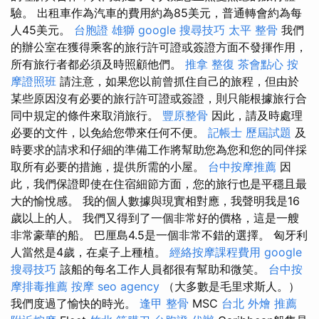
驗。 出租車作為汽車的費用約為85美元，普通轉會約為每
人45美元。
台胞證 雄獅
google 搜尋技巧
太平 整骨
我們
的辦公室在獲得乘客的旅行許可證或簽證方面不發揮作用，
所有旅行者都必須及時照顧他們。
推拿 整復
茶會點心
按
摩證照班
請注意，如果您以前曾抓住自己的旅程，但由於
某些原因沒有必要的旅行許可證或簽證，則只能根據旅行合
同中規定的條件來取消旅行。
豐原整骨
因此，請及時處理
必要的文件，以免給您帶來任何不便。
記帳士 歷屆試題
及
時要求的請求和仔細的準備工作將幫助您為您和您的同伴採
取所有必要的措施，提供所需的小屋。
台中按摩推薦
因
此，我們保證即使在住宿細節方面，您的旅行也是平穩且最
大的愉悅感。 我的個人數據與現實相對應，我聲明我是16
歲以上的人。 我們又得到了一個非常好的價格，這是一艘
非常豪華的船。 巴厘島4.5是一個非常不錯的選擇。 匈牙利
人當然是4歲，在桌子上種植。
經絡按摩課程費用
google
搜尋技巧
該船的每名工作人員都很有幫助和微笑。
台中按
摩排毒推薦
按摩
seo agency
（大多數是毛里求斯人。）
我們度過了愉快的時光。
逢甲 整骨
MSC
台北 外燴 推薦