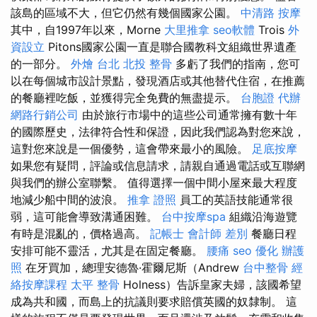
該島的區域不大，但它仍然有幾個國家公園。
中清路 按摩
其中，自1997年以來，Morne
大里推拿
seo軟體
Trois
外
資設立
Pitons國家公園一直是聯合國教科文組織世界遺產
的一部分。
外燴 台北
北投 整骨
多虧了我們的指南，您可
以在每個城市設計景點，發現酒店或其他替代住宿，在推薦
的餐廳裡吃飯，並獲得完全免費的無盡提示。
台胞證 代辦
網路行銷公司
由於旅行市場中的這些公司通常擁有數十年
的國際歷史，法律符合性和保證，因此我們認為對您來說，
這對您來說是一個優勢，這會帶來最小的風險。
足底按摩
如果您有疑問，評論或信息請求，請親自通過電話或互聯網
與我們的辦公室聯繫。 值得選擇一個中間小屋來最大程度
地減少船中間的波浪。
推拿 證照
員工的英語技能通常很
弱，這可能會導致溝通困難。
台中按摩spa
組織沿海遊覽
有時是混亂的，價格過高。
記帳士 會計師 差別
餐廳日程
安排可能不靈活，尤其是在固定餐廳。
腰痛
seo 優化
辦護
照
在牙買加，總理安德魯·霍爾尼斯（Andrew
台中整骨
經
絡按摩課程
太平 整骨
Holness）告訴皇家夫婦，該國希望
成為共和國，而島上的抗議則要求賠償英國的奴隸制。 這