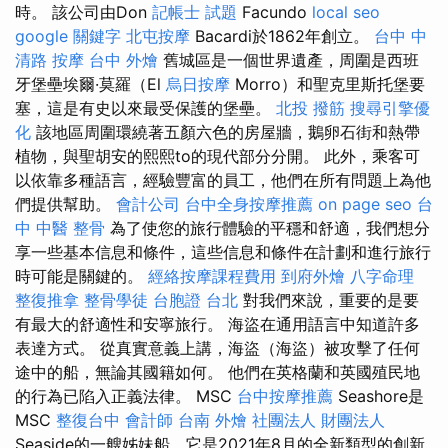
時。 該公司由Don
記帳士 試題
Facundo
local seo
google 關鍵字
北屯按摩
Bacardi於1862年創立。
台中 中
清路 按摩
台中 外燴
舊城區是一個世界遺產，周圍是西班
牙堡壘埃爾·莫羅（El
烏日按摩
Morro）和聖克里斯托堡要
塞，這是有史以來最受保護的堡壘。
北投 撥筋
搜尋引擎優
化
該地區周圍環繞著五顏六色的房屋牆，鵝卵石街和熱帶
植物，與聖胡安的熙熙to的現代部分分開。 此外，乘客可
以依靠多種語言，經驗豐富的員工，他們在所有問題上為他
們提供幫助。
會計公司
台中全身按摩推薦
on page seo
台
中 中醫 整骨
為了使您的旅行體驗的平穩和舒適，我們想分
享一些基本信息和條件，這些信息和條件在計劃和進行旅行
時可能是關鍵的。
經絡按摩課程費用
到府外燴
八字命理
整復推拿
整骨學徒
台胞證 台北
對我們來說，重要的是要
有最大的舒適性和安寧旅行。 海盜在通用語言中知道許多
表達方式。 從真實意義上講，海盜（海盜）被攻擊了任何
途中的船，無論其國籍如何。 他們在英格蘭和英國殖民地
的行為已陷入正義法律。 MSC
台中按摩推薦
Seashore是
MSC
整復台中
會計師
台南 外燴
社團法人 財團法人
Seaside的一艘姊妹船，它是2021年8月的全新類型的創新