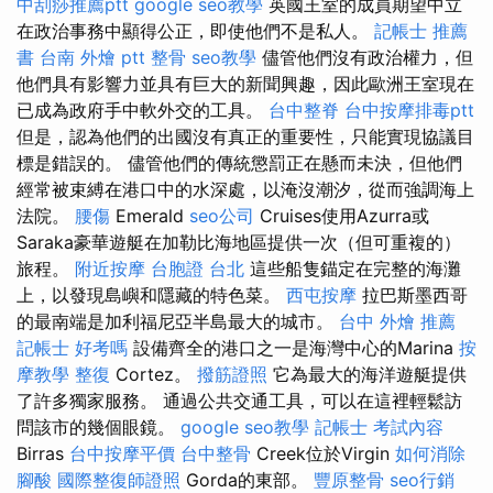
中刮痧推薦ptt
google seo教學
英國王室的成員期望中立
在政治事務中顯得公正，即使他們不是私人。
記帳士 推薦
書
台南 外燴 ptt
整骨
seo教學
儘管他們沒有政治權力，但
他們具有影響力並具有巨大的新聞興趣，因此歐洲王室現在
已成為政府手中軟外交的工具。
台中整脊
台中按摩排毒ptt
但是，認為他們的出國沒有真正的重要性，只能實現協議目
標是錯誤的。 儘管他們的傳統懲罰正在懸而未決，但他們
經常被束縛在港口中的水深處，以淹沒潮汐，從而強調海上
法院。
腰傷
Emerald
seo公司
Cruises使用Azurra或
Saraka豪華遊艇在加勒比海地區提供一次（但可重複的）
旅程。
附近按摩
台胞證 台北
這些船隻錨定在完整的海灘
上，以發現島嶼和隱藏的特色菜。
西屯按摩
拉巴斯墨西哥
的最南端是加利福尼亞半島最大的城市。
台中 外燴 推薦
記帳士 好考嗎
設備齊全的港口之一是海灣中心的Marina
按
摩教學
整復
Cortez。
撥筋證照
它為最大的海洋遊艇提供
了許多獨家服務。 通過公共交通工具，可以在這裡輕鬆訪
問該市的幾個眼鏡。
google seo教學
記帳士 考試內容
Birras
台中按摩平價
台中整骨
Creek位於Virgin
如何消除
腳酸
國際整復師證照
Gorda的東部。
豐原整骨
seo行銷