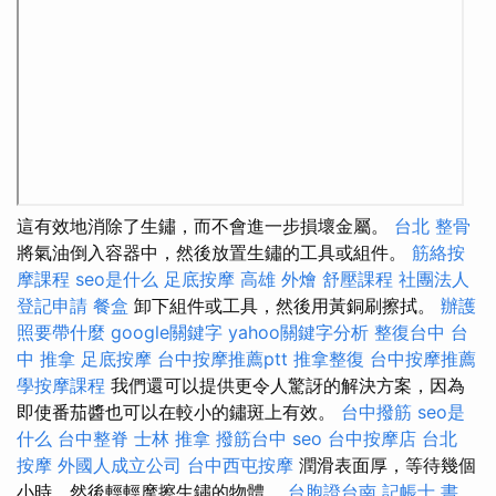
這有效地消除了生鏽，而不會進一步損壞金屬。
台北 整骨
將氣油倒入容器中，然後放置生鏽的工具或組件。
筋絡按
摩課程
seo是什么
足底按摩
高雄 外燴
舒壓課程
社團法人
登記申請
餐盒
卸下組件或工具，然後用黃銅刷擦拭。
辦護
照要帶什麼
google關鍵字
yahoo關鍵字分析
整復台中
台
中 推拿
足底按摩
台中按摩推薦ptt
推拿整復
台中按摩推薦
學按摩課程
我們還可以提供更令人驚訝的解決方案，因為
即使番茄醬也可以在較小的鏽斑上有效。
台中撥筋
seo是
什么
台中整脊
士林 推拿
撥筋台中
seo
台中按摩店
台北
按摩
外國人成立公司
台中西屯按摩
潤滑表面厚，等待幾個
小時，然後輕輕摩擦生鏽的物體。
台胞證台南
記帳士 書