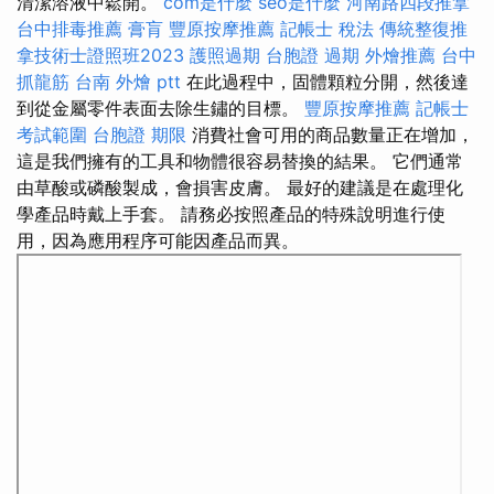
清潔溶液中鬆開。
com是什麼
seo是什麼
河南路四段推拿
台中排毒推薦
膏肓
豐原按摩推薦
記帳士 稅法
傳統整復推
拿技術士證照班2023
護照過期
台胞證 過期
外燴推薦
台中
抓龍筋
台南 外燴 ptt
在此過程中，固體顆粒分開，然後達
到從金屬零件表面去除生鏽的目標。
豐原按摩推薦
記帳士
考試範圍
台胞證 期限
消費社會可用的商品數量正在增加，
這是我們擁有的工具和物體很容易替換的結果。 它們通常
由草酸或磷酸製成，會損害皮膚。 最好的建議是在處理化
學產品時戴上手套。 請務必按照產品的特殊說明進行使
用，因為應用程序可能因產品而異。