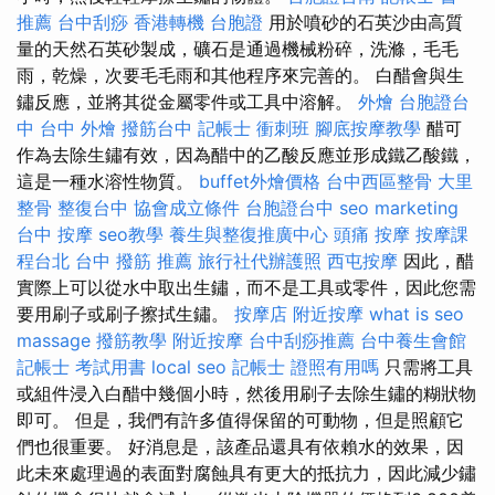
推薦
台中刮痧
香港轉機 台胞證
用於噴砂的石英沙由高質
量的天然石英砂製成，礦石是通過機械粉碎，洗滌，毛毛
雨，乾燥，次要毛毛雨和其他程序來完善的。 白醋會與生
鏽反應，並將其從金屬零件或工具中溶解。
外燴
台胞證台
中
台中 外燴
撥筋台中
記帳士 衝刺班
腳底按摩教學
醋可
作為去除生鏽有效，因為醋中的乙酸反應並形成鐵乙酸鐵，
這是一種水溶性物質。
buffet外燴價格
台中西區整骨
大里
整骨
整復台中
協會成立條件
台胞證台中
seo marketing
台中 按摩
seo教學
養生與整復推廣中心
頭痛 按摩
按摩課
程台北
台中 撥筋 推薦
旅行社代辦護照
西屯按摩
因此，醋
實際上可以從水中取出生鏽，而不是工具或零件，因此您需
要用刷子或刷子擦拭生鏽。
按摩店
附近按摩
what is seo
massage
撥筋教學
附近按摩
台中刮痧推薦
台中養生會館
記帳士 考試用書
local seo
記帳士 證照有用嗎
只需將工具
或組件浸入白醋中幾個小時，然後用刷子去除生鏽的糊狀物
即可。 但是，我們有許多值得保留的可動物，但是照顧它
們也很重要。 好消息是，該產品還具有依賴水的效果，因
此未來處理過的表面對腐蝕具有更大的抵抗力，因此減少鏽