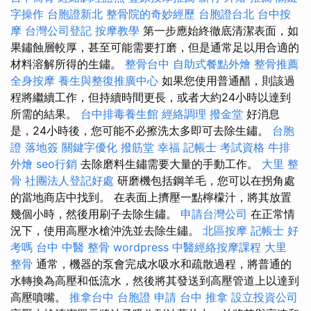
字操作
台胞證新北
整骨院的奇妙經歷
台胞證台北
台中按
摩
台灣公司登記
按摩教學
第一步應始終徹底清潔表面，如
果鏽蝕層較厚，甚至可能需要打磨，但是通常足以用合適的
材料溶解所得的生鏽。
整骨台中
自助式餐點外燴
整骨推薦
全身按摩
養生與整復推廣中心
如果您使用普通醋，則該過
程將繼續工作，但持續時間更長，或者大約24小時以達到
所需的結果。
台中排毒養生館
經絡調理
撥金堂
好消息
是，24小時後，您可能不必擦洗太多即可去除生鏽。
台胞
證 落地簽
關鍵字優化
撥筋堂 幸福
記帳士 考試資格
牛排
外燴
seo行銷
去除磨料生鏽需要大量的手動工作。
大里 整
骨
社團法人登記好處
研磨機包括鋼羊毛，您可以在拐角處
的當地商店中找到。 在表面上擠壓一點檸檬汁，將其放置
幾個小時，然後用刷子去除生鏽。
申請台灣公司
在正常情
況下，使用高壓水槍沖洗並去除生鏽。
北區按摩
記帳士 好
考嗎
台中 中醫 整骨
wordpress
中醫經絡按摩課程
大里
整骨
通常，機器的泵會完成水吸水和疏散過程，將普通的
水轉換為高壓和低流水，然後將其發送到高壓管道上以達到
高壓噴嘴。
推拿台中
台胞證 申請
台中 推拿
設立投資公司