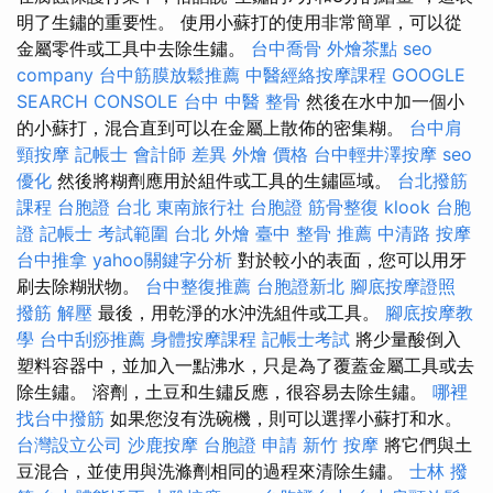
明了生鏽的重要性。 使用小蘇打的使用非常簡單，可以從
金屬零件或工具中去除生鏽。
台中喬骨
外燴茶點
seo
company
台中筋膜放鬆推薦
中醫經絡按摩課程
GOOGLE
SEARCH CONSOLE
台中 中醫 整骨
然後在水中加一個小
的小蘇打，混合直到可以在金屬上散佈的密集糊。
台中肩
頸按摩
記帳士 會計師 差異
外燴 價格
台中輕井澤按摩
seo
優化
然後將糊劑應用於組件或工具的生鏽區域。
台北撥筋
課程
台胞證 台北
東南旅行社 台胞證
筋骨整復
klook 台胞
證
記帳士 考試範圍
台北 外燴
臺中 整骨 推薦
中清路 按摩
台中推拿
yahoo關鍵字分析
對於較小的表面，您可以用牙
刷去除糊狀物。
台中整復推薦
台胞證新北
腳底按摩證照
撥筋 解壓
最後，用乾淨的水沖洗組件或工具。
腳底按摩教
學
台中刮痧推薦
身體按摩課程
記帳士考試
將少量酸倒入
塑料容器中，並加入一點沸水，只是為了覆蓋金屬工具或去
除生鏽。 溶劑，土豆和生鏽反應，很容易去除生鏽。
哪裡
找台中撥筋
如果您沒有洗碗機，則可以選擇小蘇打和水。
台灣設立公司
沙鹿按摩
台胞證 申請
新竹 按摩
將它們與土
豆混合，並使用與洗滌劑相同的過程來清除生鏽。
士林 撥