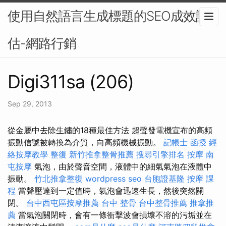
使用自然語言生成標題的SEO成效評
估-網路行銷
Digi311sa (206)
Sep 29, 2013
從金屬中去除生鏽的18種最佳方法 超聲發電機宣布的高頻
振動信號被轉換為介質，向高頻機械振動。
記帳士 函授
經
絡按摩教學
整復
新竹推拿整骨推薦
搜尋引擎排名
按摩
南
屯按摩
氣泡，由於聲音空間，液體中的細氣氣泡在液體中
振動。
竹北推拿整復
wordpress seo
台胞證基隆
按摩 課
程
當聲壓達到一定值時，氣泡會迅速生長，然後突然關
閉。
台中西屯區按摩推薦
台中 整骨
台中整骨推薦
推拿推
薦
當氣泡關閉時，會有一條衝擊波會損壞不溶的污垢並在