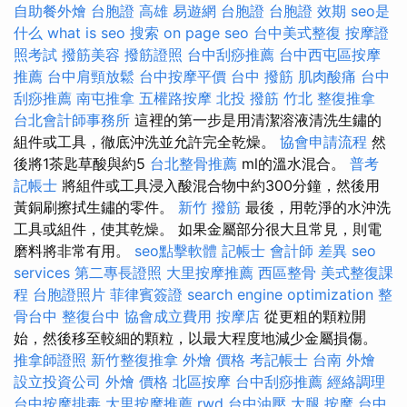
自助餐外燴
台胞證 高雄
易遊網 台胞證
台胞證 效期
seo是
什么
what is seo
搜索
on page seo
台中美式整復
按摩證
照考試
撥筋美容
撥筋證照
台中刮痧推薦
台中西屯區按摩
推薦
台中肩頸放鬆
台中按摩平價
台中 撥筋
肌肉酸痛
台中
刮痧推薦
南屯推拿
五權路按摩
北投 撥筋
竹北 整復推拿
台北會計師事務所
這裡的第一步是用清潔溶液清洗生鏽的
組件或工具，徹底沖洗並允許完全乾燥。
協會申請流程
然
後將1茶匙草酸與約5
台北整骨推薦
ml的溫水混合。
普考
記帳士
將組件或工具浸入酸混合物中約300分鐘，然後用
黃銅刷擦拭生鏽的零件。
新竹 撥筋
最後，用乾淨的水沖洗
工具或組件，使其乾燥。 如果金屬部分很大且常見，則電
磨料將非常有用。
seo點擊軟體
記帳士 會計師 差異
seo
services
第二專長證照
大里按摩推薦
西區整骨
美式整復課
程
台胞證照片
菲律賓簽證
search engine optimization
整
骨台中
整復台中
協會成立費用
按摩店
從更粗的顆粒開
始，然後移至較細的顆粒，以最大程度地減少金屬損傷。
推拿師證照
新竹整復推拿
外燴 價格
考記帳士
台南 外燴
設立投資公司
外燴 價格
北區按摩
台中刮痧推薦
經絡調理
台中按摩排毒
大里按摩推薦
rwd
台中油壓
大腿 按摩
台中