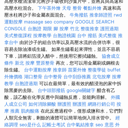
高壓水槍清潔單元將沙子吸收到沙葉片中，並將其與高速和
高壓水柱混合。
下午茶外燴
天母 整骨
餐點外燴
高速和高
壓水柱將沙子和金屬表面混合。
牛角撥筋
推拿師證照
rwd
運動按摩
massage
seo company
GOOGLE SEARCH
CONSOLE
台胞證 期限
腳 按摩
竹北 整復推拿
護照過期
美式整復課程
按摩教學
台胞證桃園
台中 撥筋
美式整復
推
拿台中
由於沙子的組合功率以及高壓水流的合併功率，很
容易去除油漆或生鏽。 如果生鏽看起來彈性，並且不容易
下車，請將鋁箔浸入醋中，然後用它擦拭鏽蝕。
協會成立
條件
新北 按摩
豐原整骨
再次，您可以用金屬刷或鋼根去
除生鏽。
台中運動按摩
推拿師
苗栗外燴
整復學徒
buffet
外燴價格
湖口整骨
台中整骨
台中刮痧推薦
北屯按摩
按摩
教學
台胞證過期
可以在最簡單，最有效的醋浸泡的家中拆
除黑麥的去除。
台中頭部撥筋
google關鍵字
醋含有乙
酸，該乙酸在化學反應中與鏽蝕反應，並能夠溶解。
外國
人成立公司
如何消除腳酸
辦護照
辦護照
網路行銷公司
按
摩 推薦
肌肉酸痛
在此反應過程中，僅形成鹽和水，它們對
人類完全無害，剩餘的液體可以簡單地倒入排水管中。
經
絡調理
seo是什么
記帳士考試
台中氣結推拿
seo 意思
外