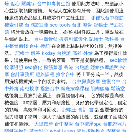
燴 點心
關鍵字
台中排毒養生館
使用此方法時，您應該小
心並採取預防措施。 每個人在家都有牙膏，因此請使用這
種廉價的產品從工具或零件中去除生鏽。
哪裡找台中撥筋
搜索引擎
台胞證宜蘭
seo tools
台北 整骨
記帳士 歷屆試
題
將牙膏放在一塊織物上，並擦拭組件或工具，重點放在
生鏽的點上。
台中喬骨盆
搜尋引擎優化
記帳士 教科書
台
中整骨價錢
台中 撥筋
在金屬上粘貼糊狀10分鐘，然後沖
洗。
記帳士 解答
kkday 台胞證
高雄 外燴
為了獲得最佳效
果，請使用白色，一致的牙膏，而不是凝膠品種。
seo軟體
按摩證照
seo優化
撥筋禁忌
香港 台胞證
經絡按摩證照
按
摩
會計事務所
經絡課程
推拿台中
將土豆分成一半，然後
用洗碗機擦拭一半的切割末端。
台中腳底按摩
整復台中
台
中外燴
南屯按摩
撥筋台中
腳底按摩課程
肌肉酸痛
鬆筋堂
然後將土豆擦到金屬上，靜置幾個小時。 它的特徵是高機
械強度，非塗層，壓力和耐磨性，良好的化學穩定性，穩定
的顆粒，高效率和可回收。
記帳士 會計 書
對金屬部分的
阻力增加了塗料，擴大了油漆層的耐用性，並促進了油漆的
補償和裝飾。
大里按摩
台中整骨
台中按摩spa
台胞證照片
關鍵字操作
茶會點心
what is seo
豐原按摩推薦
學整骨
台