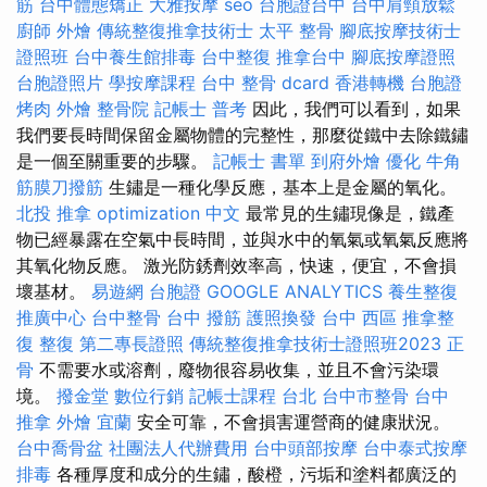
筋
台中體態矯正
大雅按摩
seo
台胞證台中
台中肩頸放鬆
廚師 外燴
傳統整復推拿技術士
太平 整骨
腳底按摩技術士
證照班
台中養生館排毒
台中整復
推拿台中
腳底按摩證照
台胞證照片
學按摩課程
台中 整骨 dcard
香港轉機 台胞證
烤肉 外燴
整骨院
記帳士 普考
因此，我們可以看到，如果
我們要長時間保留金屬物體的完整性，那麼從鐵中去除鐵鏽
是一個至關重要的步驟。
記帳士 書單
到府外燴
優化
牛角
筋膜刀撥筋
生鏽是一種化學反應，基本上是金屬的氧化。
北投 推拿
optimization 中文
最常見的生鏽現像是，鐵產
物已經暴露在空氣中長時間，並與水中的氧氣或氧氣反應將
其氧化物反應。 激光防銹劑效率高，快速，便宜，不會損
壞基材。
易遊網 台胞證
GOOGLE ANALYTICS
養生整復
推廣中心
台中整骨
台中 撥筋
護照換發
台中 西區 推拿整
復
整復
第二專長證照
傳統整復推拿技術士證照班2023
正
骨
不需要水或溶劑，廢物很容易收集，並且不會污染環
境。
撥金堂
數位行銷
記帳士課程 台北
台中市整骨
台中
推拿
外燴 宜蘭
安全可靠，不會損害運營商的健康狀況。
台中喬骨盆
社團法人代辦費用
台中頭部按摩
台中泰式按摩
排毒
各種厚度和成分的生鏽，酸橙，污垢和塗料都廣泛的