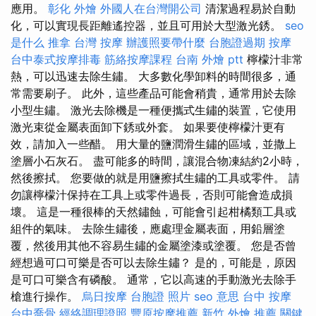
應用。
彰化 外燴
外國人在台灣開公司
清潔過程易於自動
化，可以實現長距離遙控器，並且可用於大型激光銹。
seo
是什么
推拿
台灣 按摩
辦護照要帶什麼
台胞證過期
按摩
台中泰式按摩排毒
筋絡按摩課程
台南 外燴 ptt
檸檬汁非常
熱，可以迅速去除生鏽。 大多數化學卸料的時間很多，通
常需要刷子。 此外，這些產品可能會稍貴，通常用於去除
小型生鏽。 激光去除機是一種便攜式生鏽的裝置，它使用
激光束從金屬表面卸下銹或外套。 如果要使檸檬汁更有
效，請加入一些醋。 用大量的鹽潤滑生鏽的區域，並撒上
塗層小石灰石。 盡可能多的時間，讓混合物凍結約2小時，
然後擦拭。 您要做的就是用鹽擦拭生鏽的工具或零件。 請
勿讓檸檬汁保持在工具上或零件過長，否則可能會造成損
壞。 這是一種很棒的天然鏽蝕，可能會引起柑橘類工具或
組件的氣味。 去除生鏽後，應處理金屬表面，用鉛層塗
覆，然後用其他不容易生鏽的金屬塗漆或塗覆。 您是否曾
經想過可口可樂是否可以去除生鏽？ 是的，可能是，原因
是可口可樂含有磷酸。 通常，它以高速的手動激光去除手
槍進行操作。
烏日按摩
台胞證 照片
seo 意思
台中 按摩
台中喬骨
經絡調理證照
豐原按摩推薦
新竹 外燴 推薦
關鍵