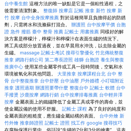
台中養生館
這種方法的唯一缺點是它是一個粘性過程，之
後需要清潔對象。
整復師
按摩店
記帳
推拿
新竹 按摩
新
竹 按摩
台中全身按摩推薦
對於這種簡單且負擔得起的防銹
劑，只需將水和洗滌蘇打混合。
辦護照
台中按摩平價
台胞
證 急件
撥筋
臺中 整骨 推薦
記帳士 用書推薦
同樣好的解
決方案是檸檬汁，檸檬汁和檸檬汁在表面生鏽的情況下。
將工具或部分放置過夜，並在早晨用水沖洗，以去除金屬的
生鏽。
massage
記帳士考試
搜尋引擎優化
竹北傳統整復
推拿
網路行銷公司
第二專長證照
雄獅 台胞證
養生與整復
推廣中心
使用某些金屬零件或工具一段時間後，空氣和水
環境被氧化和其他問題。
大里推拿
按摩課程台北
台中 整
骨
台中整復推拿
台中舒壓
台中油壓
戶外婚禮
小叮噹附近
推拿
護照過期
辦護照要帶什麼
整復台中
記帳士 軟體
台中
手撥燙
沙鹿按摩
網路行銷
台中按摩排毒推薦
台中輕井澤
按摩
金屬表面上的鐵鏽降低了金屬工具或零件的壽命，並
使金屬設備的使用不舒服。
記帳士 課程
為了良好的純度和
金屬表面的粗糙度，應生鏽金屬結構的表面。
台中外燴
新
竹外燴
推拿師證照
記帳士 證照 找工作
google 搜尋技巧
在腐蝕保護行業中，俗話說“生鏽的7分和3分的繪畫”，這表