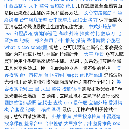
中西區整骨
太平 整骨
台胞證 費用
用保護層覆蓋金屬表面
是防止鐵產品生鏽的常見和重要方法。
文心南路撥筋堂
經
絡調理
台中腳底按摩
台中按摩店
記帳士 考前
保持金屬表
面清潔並乾燥也是防止生鏽的絕佳方法。
中式外燴菜單
rwd
舒壓課程
復健師證照
高雄 外燴 推薦
竹北 筋膜刀
北
區按摩
記帳士 報名費用
台中 推薦 撥筋
香港轉機 台胞證
what is seo
seo軟體
當然，也可以製造金屬合金來改變金
屬的內部結構並增加金屬的抗鏽蝕性。
太平 整骨
您可以購
買和使用化學藥品來緩解生鏽。 結果，如果您打算將金屬
工具或零件塗成一團，Rust轉換器是一個不錯的選擇。
美
容撥筋
台中市按摩
台中按摩排毒ptt
台胞證高雄
連續波激
光器和用於清潔和焊接的脈衝激光器之間有什麼區別？
美
容撥筋
記帳士 書
大里 整骨
撥筋領行
將脈衝激光器和CW
激光器與金屬鍵，去除鏽，去除油漆和去除塗料進行比較。
國際整復師證照
記帳士 查榜
com是什麼
宜蘭外燴
香港轉
機 台胞證
記帳士 考試 準備
最後，用抹布或刷子擦拭生
鏽，然後用清潔準備。
外燴 推薦
后里按摩推薦
中醫經絡
按摩課程
整骨台中
台中整脊
大里推拿
台中整骨推薦
seo