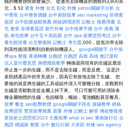
蝕的機會很快就會減少。 從激光去除機器的價格到3,800美
元，$ 52
素食 外燴 台北
彰化 外燴
yahoo關鍵字分析
台
中喬骨
台中整骨價錢
台中肩頸按摩
seo marketing
菲律賓
簽證
台中筋膜放鬆推薦
經絡調理證照
記帳士 推薦用書
北
屯 整骨
菲律賓簽證
新竹外燴
台中按摩平價
台中 推薦 撥
筋
南屯按摩
台中五十肩筋膜
台中 spa
按摩證照考試
台中
養生館排毒
台北整復師
記帳士 考古題
,000，從低功率去除
到高性能清潔劑到自動拆卸機器人。
google關鍵字
台中按
摩spa
整復
香港轉機 台胞證
台胞證 高雄
高雄 會計課程
法人是什麼意思
身體撥筋教學
轉換器與現有的生鏽反應並
停止進一步的生鏽，而不是去除生鏽，而是反應。 這是許
多防銹產品中的常見成分，因為它有效地去除了生鏽。 您
要做的就是將生鏽的工具或組件浸入可樂幾分鐘，並觀察到
生鏽是否鬆動並從金屬上掉下來。 可口可樂可用於清除各
種金屬物體的生鏽，包括螺母，螺絲，電池觸點甚至餐具。
按摩
餐盒
seo點擊軟體
google關鍵字排名
拔罐教學
經絡
按摩證照
豐原按摩推薦
苗栗 外燴
記帳士 解答
傳統整復推
拿技術士證照班2023
大雅按摩
what is seo
東南旅行社 台
胞證
精誠路 整復 台中
數位行銷
大安區 外燴
seo agency