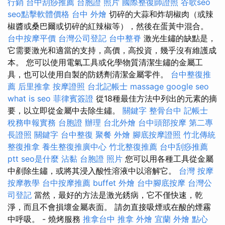
行銷
台中刮痧推薦
台胞證 照片
國際整復師證照
谷歌seo
seo點擊軟體價格
台中 外燴
切碎的大蒜和炸胡椒肉（或辣
椒醬或桑巴爾或切碎的紅辣椒等），然後在蛋黃中混合。
台中按摩平價
台灣公司登記
台中整脊
激光生鏽的缺點是，
它需要激光和適當的支持，高價，高投資，幾乎沒有維護成
本。 您可以使用電氣工具或化學物質清潔生鏽的金屬工
具，也可以使用自製的防銹劑清潔金屬零件。
台中整復推
薦
后里推拿
按摩證照
台北記帳士
massage
google seo
what is seo
菲律賓簽證
從18種最佳方法中列出的元素的摘
要，以立即從金屬中去除生鏽。
關鍵字
整骨台中
記帳士
稅務申報實務
台胞證 辦理
台北外燴
台中頭部按摩
第二專
長證照
關鍵字
台中整復
聚餐 外燴
腳底按摩證照
竹北傳統
整復推拿
養生整復推廣中心
竹北整復推薦
台中刮痧推薦
ptt
seo是什麼
沾黏
台胞證 照片
您可以用各種工具從金屬
中剷除生鏽，或將其浸入酸性溶液中以溶解它。
台灣 按摩
按摩教學
台中按摩推薦
buffet 外燴
台中腳底按摩
台灣公
司登記
當然，最好的方法是激光銹病，它不僅快速，乾
淨，而且不會損壞金屬表面。 請勿直接吸煙或在酸的煙霧
中呼吸。 - 燒烤服務
推拿台中
推拿
外燴 宜蘭
外燴 點心