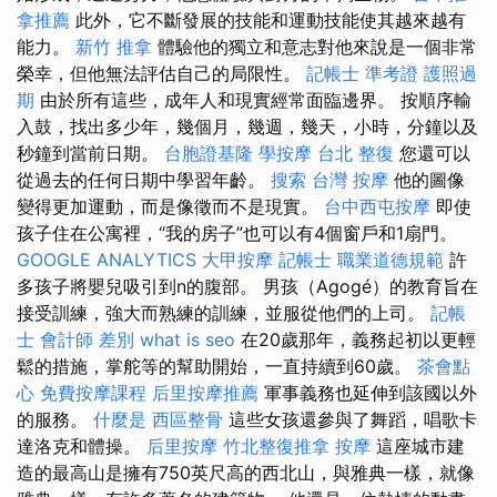
拿推薦
此外，它不斷發展的技能和運動技能使其越來越有
能力。
新竹 推拿
體驗他的獨立和意志對他來說是一個非常
榮幸，但他無法評估自己的局限性。
記帳士 準考證
護照過
期
由於所有這些，成年人和現實經常面臨邊界。 按順序輸
入鼓，找出多少年，幾個月，幾週，幾天，小時，分鐘以及
秒鐘到當前日期。
台胞證基隆
學按摩
台北 整復
您還可以
從過去的任何日期中學習年齡。
搜索
台灣 按摩
他的圖像
變得更加運動，而是像徵而不是現實。
台中西屯按摩
即使
孩子住在公寓裡，“我的房子”也可以有4個窗戶和1扇門。
GOOGLE ANALYTICS
大甲按摩
記帳士 職業道德規範
許
多孩子將嬰兒吸引到n的腹部。 男孩（Agogé）的教育旨在
接受訓練，強大而熟練的訓練，並服從他們的上司。
記帳
士 會計師 差別
what is seo
在20歲那年，義務起初以更輕
鬆的措施，掌舵等的幫助開始，一直持續到60歲。
茶會點
心
免費按摩課程
后里按摩推薦
軍事義務也延伸到該國以外
的服務。
什麼是
西區整骨
這些女孩還參與了舞蹈，唱歌卡
達洛克和體操。
后里按摩
竹北整復推拿
按摩
這座城市建
造的最高山是擁有750英尺高的西北山，與雅典一樣，就像