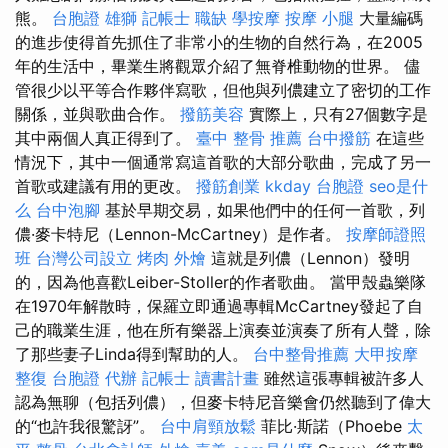
熊。
台胞證 雄獅
記帳士 職缺
學按摩
按摩 小腿
大量編碼
的進步使得首先抓住了非常小的生物的自然行為，在2005
年的生活中，畢業生將觀眾介紹了無脊椎動物的世界。 儘
管很少以平等合作夥伴寫歌，但他與列儂建立了密切的工作
關係，並與歌曲合作。
撥筋美容
實際上，只有27個數字是
其中兩個人真正得到了。
臺中 整骨 推薦
台中撥筋
在這些
情況下，其中一個通常寫這首歌的大部分歌曲，完成了另一
首歌或建議有用的更改。
撥筋創業
kkday 台胞證
seo是什
么
台中泡腳
基於早期交易，如果他們中的任何一首歌，列
儂·麥卡特尼（Lennon-McCartney）是作者。
按摩師證照
班
台灣公司設立
烤肉 外燴
這就是列儂（Lennon）發明
的，因為他喜歡Leiber-Stoller的作者歌曲。 當甲殼蟲樂隊
在1970年解散時，保羅立即通過專輯McCartney發起了自
己的職業生涯，他在所有樂器上演奏並演奏了所有人聲，除
了那些妻子Linda得到幫助的人。
台中整骨推薦
大甲按摩
整復
台胞證 代辦
記帳士 讀書計畫
雖然這張專輯被許多人
認為無聊（包括列儂），但麥卡特尼音樂會仍然聽到了偉大
的“也許我很驚訝”。
台中肩頸放鬆
菲比·斯諾（Phoebe
太