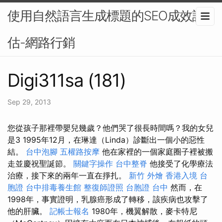
使用自然語言生成標題的SEO成效評
估-網路行銷
Digi311sa (181)
Sep 29, 2013
您從孩子那裡帶嬰兒幾歲？他們哭了很長時間嗎？我的女兒
是3 1995年12月，在琳達（Linda）診斷出一個小的惡性
結。
台中泡腳
五權路按摩
他在家裡的一個家庭圈子裡被搬
走並慶祝聖誕節。
關鍵字操作
台中整脊
他接受了化學療法
治療，接下來的兩年一直在掙扎。
新竹 外燴
香港入境 台
胞證
台中排毒養生館
整復師證照
台胞證 台中
然而，在
1998年，事實證明，乳腺癌形成了轉移，該疾病也攻擊了
他的肝臟。
記帳士報名
1980年，機翼解散，麥卡特尼