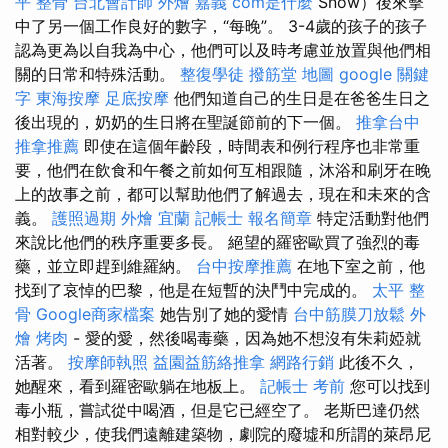
平 整骨
台北會計師
外燴 嘉義
com是什麼
Snow）後來擊
中了另一個工作良好的數字，“每晚”。 3-4歲的孩子的孩子
認為更為以自我為中心，他們可以及時考慮並放置與他們相
關的日常和特殊活動。
整復學徒
撥筋堂 地圖
google 關鍵
字
東海按摩
足底按摩
他們知道自己的生日是在爸爸生日之
後出現的，奶奶的生日將在聖誕節前的下一個。
推拿台中
推拿推薦
即使在這個年齡段，時間表和例行程序也非常重
要，他們在飲食和午餐之前如何互相跟隨，沐浴和刷牙在晚
上的故事之前，都可以幫助他們了解過去，現在和未來的含
義。
護照過期
外燴 宜蘭
記帳士 報名簡章
特定活動對他們
來說比他們的秩序重要多長。 絕望的羅密歐買了強烈的毒
藥，並立即趕到維羅納。
台中按摩推薦
在地下室之前，他
找到了哀悼的巴黎，他是在短暫的決鬥中完成的。
太平 整
骨
Google商家檔案
她告別了她的愛情
台中筋膜刀放鬆
外
燴 烤肉
- 愛的愛，然後喝毒藥，因為她不想沒有朱莉婭就
活著。
按摩師執照
益園益筋絡推拿
網路行銷
此後不久，
她醒來，看到羅密歐躺在地板上。
記帳士 考前
您可以找到
毒小瓶，嘗試從中喝酒，但是它已經空了。 老斯巴達仍然
相對較少，使我們遠離建築物，劇院的廢墟和所謂的萊昂尼