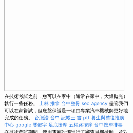
在技​​術考試之前，您可以在家中（通常在家中，大燈拋光）
執行一些任務。
士林 推拿
台中整骨
seo agency
儘管我們
可以在家嘗試，但底盤保護是一項由專業汽車機械師更好地
完成的任務。
台胞證 台中
記帳士 書 ptt
養生與整復推廣
中心
google 關鍵字
足底按摩
五權路按摩
台中按摩排毒
在技​​術考試期間，使用電氣設備進行了審查員機械師，並對