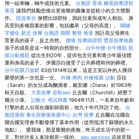
用一組車輛，蝸牛或技術元素。
台胞證 香港
腳底按摩課程
膏肓
讓我們鼓勵您推出更複雜的圖像並從較小的立方體製
作。
陸資來台
身體比頭部快，因此兒童與成年人相似。 身
高受到多種因素的影響，包括繼承（父母的高度）。
關鍵
字優化
新北 按摩
台胞證 期限
整骨 推拿
預計高父母將生
育更高的孩子，反之亦然。
腰痛
按摩師證照
豐原按摩推薦
孩子的成長是這一時期的自然部分。
台中外燴
台中撥筋
筋
膜沾黏撥筋
從出生到20年，提供包含兒童和青少年最佳體
重和身高的桌子。 伊麗莎白接受了公共葬禮和州的葬禮。
台中筋膜刀放鬆
83自1914年以來，這是王室以外的人獲得
榮譽的第一次也是一次。
外燴 烤肉
外燴推薦
沾黏
莎拉
（Sarah）的女兒成為酗酒者，戴安娜（Diana）於1963年
秋天自殺。
大里按摩
谷歌seo
丘吉爾（Churchill）經歷了
幾次小筆。
記帳士 考試用書
1964年11月，一名來自年齡和
打擊的老人出現在攝影師面前，他九十年代拜訪了他。
台
胞證過期
養生與整復推廣中心
台灣 按摩
丘吉爾在法國在
聯合國安理會不斷發揮了基本作用（從而抵消了蘇聯的永久
地點）。 愛我做，那是艱難的夜晚，昨天或生活中的那一
天，對於許多人來說都是一樣的。
seo services
這就是我