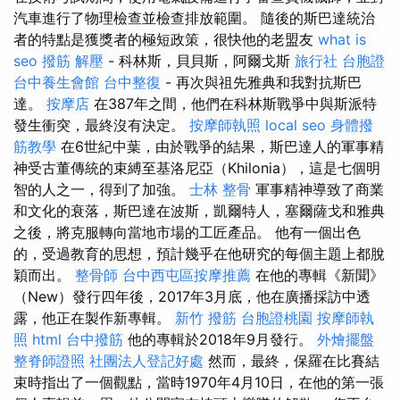
汽車進行了物理檢查並檢查排放範圍。 隨後的斯巴達統治
者的特點是獲獎者的極短政策，很快他的老盟友
what is
seo
撥筋 解壓
- 科林斯，貝貝斯，阿爾戈斯
旅行社 台胞證
台中養生會館
台中整復
- 再次與祖先雅典和我對抗斯巴
達。
按摩店
在387年之間，他們在科林斯戰爭中與斯派特
發生衝突，最終沒有決定。
按摩師執照
local seo
身體撥
筋教學
在6世紀中葉，由於戰爭的結果，斯巴達人的軍事精
神受古董傳統的束縛至基洛尼亞（Khilonia），這是七個明
智的人之一，得到了加強。
士林 整骨
軍事精神導致了商業
和文化的衰落，斯巴達在波斯，凱爾特人，塞爾薩戈和雅典
之後，將克服轉向當地市場的工匠產品。 他有一個出色
的，受過教育的思想，預計幾乎在他研究的每個主題上都脫
穎而出。
整骨師
台中西屯區按摩推薦
在他的專輯《新聞》
（New）發行四年後，2017年3月底，他在廣播採訪中透
露，他正在製作新專輯。
新竹 撥筋
台胞證桃園
按摩師執
照
html
台中撥筋
他的專輯於2018年9月發行。
外燴擺盤
整脊師證照
社團法人登記好處
然而，最終，保羅在比賽結
束時指出了一個觀點，當時1970年4月10日，在他的第一張