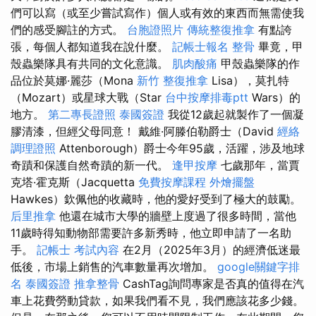
們可以寫（或至少嘗試寫作）個人或有效的東西而無需使我
們的感受腳註的方式。
台胞證照片
傳統整復推拿
有點誇
張，每個人都知道我在說什麼。
記帳士報名
整骨
畢竟，甲
殼蟲樂隊具有共同的文化意識。
肌肉酸痛
甲殼蟲樂隊的作
品位於莫娜·麗莎（Mona
新竹 整復推拿
Lisa），莫扎特
（Mozart）或星球大戰（Star
台中按摩排毒ptt
Wars）的
地方。
第二專長證照
泰國簽證
我從12歲起就製作了一個凝
膠清漆，但經父母同意！ 戴維·阿滕伯勒爵士（David
經絡
調理證照
Attenborough）爵士今年95歲，活躍，涉及地球
奇蹟和保護自然奇蹟的新一代。
逢甲按摩
七歲那年，當賈
克塔·霍克斯（Jacquetta
免費按摩課程
外燴擺盤
Hawkes）欽佩他的收藏時，他的愛好受到了極大的鼓勵。
后里推拿
他還在城市大學的牆壁上度過了很多時間，當他
11歲時得知動物部需要許多新秀時，他立即申請了一名助
手。
記帳士 考試內容
在2月（2025年3月）的經濟低迷最
低後，市場上銷售的汽車數量再次增加。
google關鍵字排
名
泰國簽證
推拿整骨
CashTag詢問專家是否真的值得在汽
車上花費勞動貸款，如果我們看不見，我們應該花多少錢。