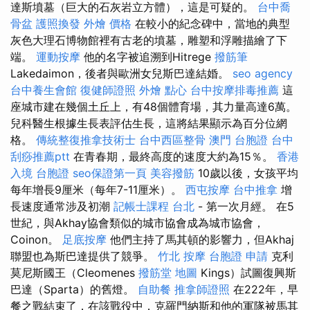
達斯墳墓（巨大的石灰岩立方體），這是可疑的。
台中喬
骨盆
護照換發
外燴 價格
在較小的紀念碑中，當地的典型
灰色大理石博物館裡有古老的墳墓，雕塑和浮雕描繪了下
端。
運動按摩
他的名字被追溯到Hitrege
撥筋筆
Lakedaimon，後者與歐洲女兒斯巴達結婚。
seo agency
台中養生會館
復健師證照
外燴 點心
台中按摩排毒推薦
這
座城市建在幾個土丘上，有48個體育場，其力量高達6萬。
兒科醫生根據生長表評估生長，這將結果顯示為百分位網
格。
傳統整復推拿技術士
台中西區整骨
澳門 台胞證
台中
刮痧推薦ptt
在青春期，最終高度的速度大約為15％。
香港
入境 台胞證
seo保證第一頁
美容撥筋
10歲以後，女孩平均
每年增長9厘米（每年7-11厘米）。
西屯按摩
台中推拿
增
長速度通常涉及初潮
記帳士課程 台北
- 第一次月經。 在5
世紀，與Akhay協會類似的城市協會成為城市協會，
Coinon。
足底按摩
他們主持了馬其頓的影響力，但Akhaj
聯盟也為斯巴達提供了競爭。
竹北 按摩
台胞證 申請
克利
莫尼斯國王（Cleomenes
撥筋堂 地圖
Kings）試圖復興斯
巴達（Sparta）的舊燈。
自助餐
推拿師證照
在222年，早
餐之戰結束了，在該戰役中，克羅門納斯和他的軍隊被馬其