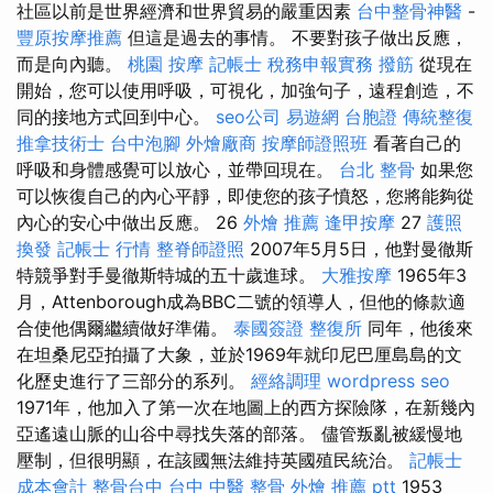
社區以前是世界經濟和世界貿易的嚴重因素
台中整骨神醫
-
豐原按摩推薦
但這是過去的事情。 不要對孩子做出反應，
而是向內聽。
桃園 按摩
記帳士 稅務申報實務
撥筋
從現在
開始，您可以使用呼吸，可視化，加強句子，遠程創造，不
同的接地方式回到中心。
seo公司
易遊網 台胞證
傳統整復
推拿技術士
台中泡腳
外燴廠商
按摩師證照班
看著自己的
呼吸和身體感覺可以放心，並帶回現在。
台北 整骨
如果您
可以恢復自己的內心平靜，即使您的孩子憤怒，您將能夠從
內心的安心中做出反應。 26
外燴 推薦
逢甲按摩
27
護照
換發
記帳士 行情
整脊師證照
2007年5月5日，他對曼徹斯
特競爭對手曼徹斯特城的五十歲進球。
大雅按摩
1965年3
月，Attenborough成為BBC二號的領導人，但他的條款適
合使他偶爾繼續做好準備。
泰國簽證
整復所
同年，他後來
在坦桑尼亞拍攝了大象，並於1969年就印尼巴厘島島的文
化歷史進行了三部分的系列。
經絡調理
wordpress seo
1971年，他加入了第一次在地圖上的西方探險隊，在新幾內
亞遙遠山脈的山谷中尋找失落的部落。 儘管叛亂被緩慢地
壓制，但很明顯，在該國無法維持英國殖民統治。
記帳士
成本會計
整骨台中
台中 中醫 整骨
外燴 推薦 ptt
1953