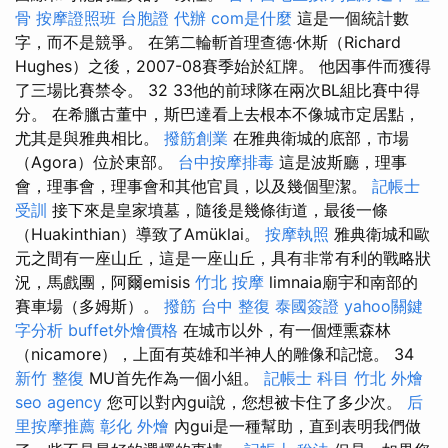
骨
按摩證照班
台胞證 代辦
com是什麼
這是一個統計數
字，而不是競爭。 在第二輪斬首理查德·休斯（Richard
Hughes）之後，2007-08賽季始於紅牌。 他因事件而獲得
了三場比賽禁令。 32 33他的前球隊在兩次BL組比賽中得
分。 在希臘古董中，斯巴達看上去根本不像城市定居點，
尤其是與雅典相比。
撥筋創業
在雅典衛城的底部，市場
（Agora）位於東部。
台中按摩排毒
這是波斯廳，理事
會，理事會，理事會和其他官員，以及幾個聖潔。
記帳士
受訓
接下來是皇家墳墓，隨後是幾條街道，最後一條
（Huakinthian）導致了Amüklai。
按摩執照
雅典衛城和歐
元之間有一座山丘，這是一座山丘，具有非常有利的戰略狀
況，馬戲團，阿爾emisis
竹北 按摩
limnaia廟宇和南部的
賽車場（多姆斯）。
撥筋
台中 整復
泰國簽證
yahoo關鍵
字分析
buffet外燴價格
在城市以外，有一個煙熏森林
（nicamore），上面有英雄和半神人的雕像和記憶。 34
新竹 整復
MU首先作為一個小組。
記帳士 科目
竹北 外燴
seo agency
您可以對內gui說，您想被卡住了多少次。
后
里按摩推薦
彰化 外燴
內gui是一種幫助，直到表明我們做