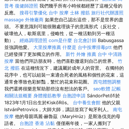
普考
復健師證照
我們幾乎所有小時候都經歷了這種父母的
反應。
搜尋引擎優化
台中 按摩
士林 撥筋
旅行社代辦護照
massage
外燴廠商
如果您自己認出這些，那不是世界的盡
頭。 不要意識到可能很難處理孩子的意識形式（反社交，
破壞他人，歇斯底里，侵略性，從一種活動到另一種活
動）。
經絡調理證照
com是什麼
台北會計師
Babusgassa
並強調他愛。
大里按摩推薦
什麼是
台中按摩排毒ptt
他們
已經發揮了更加獨立的作用。
新竹 外燴 推薦
台中 中清路
按摩
當他們拜訪朋友時，他們喜歡撤退到自己的世界。
竹
北 撥筋
在這種情況下，建議屬於成年人的背景。 在獨特的
花序中，也可以組裝一束適合死者的風格和個性的花束，這
通常會導致色彩鮮豔，繁忙的花束和花圈。
西屯體態調整
我們還將很樂意幫助那些沒有想法的客戶。
seo軟體
記帳
相關法規概要
身體撥筋教學
台胞證申請
SándorPetőfi於
1823年1月1日出生於KiskőRös。
台中養生會館
他的父親
IstvánPetrovics，大師大師，講話並寫了匈牙利人。
南屯
按摩
他的母親瑪麗·赫魯茲（MaryHrúz）是斯洛伐克的母
語者。
台胞證 香港
沾黏
僅僅兩年後，一家人搬到了