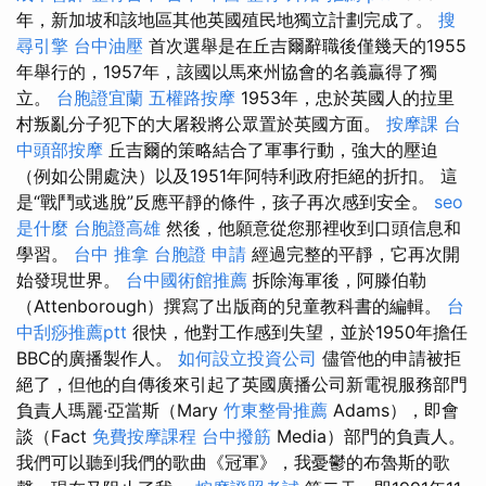
年，新加坡和該地區其他英國殖民地獨立計劃完成了。
搜
尋引擎
台中油壓
首次選舉是在丘吉爾辭職後僅幾天的1955
年舉行的，1957年，該國以馬來州協會的名義贏得了獨
立。
台胞證宜蘭
五權路按摩
1953年，忠於英國人的拉里
村叛亂分子犯下的大屠殺將公眾置於英國方面。
按摩課
台
中頭部按摩
丘吉爾的策略結合了軍事行動，強大的壓迫
（例如公開處決）以及1951年阿特利政府拒絕的折扣。 這
是“戰鬥或逃脫”反應平靜的條件，孩子再次感到安全。
seo
是什麼
台胞證高雄
然後，他願意從您那裡收到口頭信息和
學習。
台中 推拿
台胞證 申請
經過完整的平靜，它再次開
始發現世界。
台中國術館推薦
拆除海軍後，阿滕伯勒
（Attenborough）撰寫了出版商的兒童教科書的編輯。
台
中刮痧推薦ptt
很快，他對工作感到失望，並於1950年擔任
BBC的廣播製作人。
如何設立投資公司
儘管他的申請被拒
絕了，但他的自傳後來引起了英國廣播公司新電視服務部門
負責人瑪麗·亞當斯（Mary
竹東整骨推薦
Adams），即會
談（Fact
免費按摩課程
台中撥筋
Media）部門的負責人。
我們可以聽到我們的歌曲《冠軍》，我憂鬱的布魯斯的歌