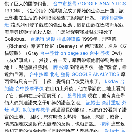
供了巨大的國際銷售。
台中市整骨
GOOGLE ANALYTICS
1990年，《生命牆》的試驗完成了原始的生命三部曲，該
三部曲在生活的不同階段檢查了動物的行為。
按摩師證照
班
該系列引發了觀眾的強烈反應，這是由於在巴塔哥尼亞
海岸尋找獅子的殺人鯨，而黑猩猩狩獵並猛烈殺死了
Collobus。
台胞證 過期
推拿師證照
1999年，理查德
（Richard）導演了比尼（Beaney）的傳記電影，名為《灰
貓頭鷹》（Gray
台中整骨
on page seo
台中 整復
Owl）
（灰貓頭鷹）。 然後，有一天，摩西帶領他們帶到迦南土
地上，與他贏得勝利。
腳 按摩
到達邊界後，他們紮營，靠
近約旦河。
台中按摩
北屯 整骨
GOOGLE ANALYTICS
摩
西當時只有一百二十歲，覺得自己快要結束了。
kkday 台
胞證
台中按摩平價
在山頂上升後，他在承諾的土地上看到
了它，孤獨在上帝面前死了。
整骨推薦
現在，他有責任帶
領人們到達諾夫之子耶穌的諾言之地。
記帳士 會計重點
外
燴 意思
腳底按摩教學
經過漫長的旅程，他們終於看到了諾
言的土地。 因此，您有時會以熱情，拒絕，懲罰，威脅，
情感距離或過度寬大處理的反應，也就是說。
按摩
這些反
應和它們的混合物幾乎是我們所有人都熟悉的。
記帳士 高