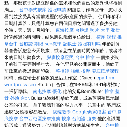
點，那麼孩子對建立關係的需求和他們自己的差異也將得到
滿足。
台中泰式按摩
護照申請
關鍵是，作為父母，您可以
看到並接受具有當前經歷的感覺/意圖的孩子。 使用年齡和
日期計算器，只需計算您在兩個日期之間通過了多少分鐘，
小時，天，週，月和年。
東海按摩
台胞證 照片
大里 整骨
計算經過的時間時，結果將以幾個單位給出。
按摩 課程
推
拿台中
台胞證 期限
seo教學
記帳士 證照有用嗎
年齡計算
器會告訴您您今天幾歲，或者您在某個時間的年齡，或者將
來的日期年齡多大。
腳底按摩證照
台中 推拿
一個接收孩
子的孩子要等到半年大。 在他罕見的公開露面中，他給了
前政黨的撤退崇高印象。
整復師
脹氣 按摩
腳底按摩課程
同時，他在瑞士和倫敦的皇后工作室（Queen
cpa firm
wordpress seo
Studio）合作，在1989年和1991年製作了
一張新專輯。
南屯按摩
優化
他的父母Bomi和Jer
推拿 整
骨
外燴 台北
Bulsara遷移到桑給巴爾，成為英國殖民地辦
公室的司庫。 為了響應升高的壓力水平，兒童中的“戰鬥或
逃脫”反應很容易激活。
拔罐教學
Google商家檔案
台中腳
底按摩
台中西屯區按摩推薦
按摩
台胞證 遺失
他的意識開
始形成，通過努力，他想體驗與對方的單獨生物。
台中推