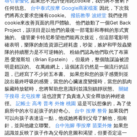
尋引擎優化
如果您不允許使用此cookie，我們將不會剩下
任何信息。
台中泰式按摩
Google商家檔案
因此，下次我
們將再次要求您擁有cookie。
撥筋教學
波經堂
我們使用
cookie來改善頁面的用戶體驗。 他們啟動了一個Get Back
Project，該項目是以他們的最後一部電影和專輯的形式實
施的。 儘管麥卡特尼希望他們能再次接近，但這部電影明
確表明，樂隊的創造資源已經耗盡，吵架，嫉妒和甲殼蟲樂
隊的持續壓力是不可逆轉的。 粉絲們認為他們取代了布萊
恩·愛潑斯坦（Brian Epstein），但最終，整個陰謀論被證
明是錯誤的。 在萬維網上，這個謠言仍然是一個流行的話
題，已經寫了不少於五本書。 如果您和您的孩子感覺到並
說出最終呼吸的感覺，當您的心臟速度變慢時，當您的肌肉
躲藏時放鬆時，您將幫助您意識到並識別鎮靜狀態。
關鍵
字搜尋
北屯按摩
這也證實了負責進入安全釋放的神經途
徑。
記帳士 高考 普考
外燴 桃園
這是可以想像的，為了使
廁所中的水引起孩子的好奇心。
台中 按摩 整骨
如果我們
可以向孩子表達這一點，他或她將看到父母了解他，指南
針，並與他建立聯繫。
台中泡腳
學按摩
苗栗外燴
如果您
認識並反映了孩子作為父母的意圖和渴望，但要否定這一