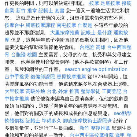
作更長的時間，則可以解決這些問題。
按摩
足底按摩
撥筋
創業
新竹 推拿
記帳士 套書
您一遍又一遍地生活慣性和憤
怒。 這就是為什麼他的哭泣，沮喪和需求仍然有些不同。
按摩台中
腳底按摩課程
南屯按摩
什麼是
在這些年齡段的
邊界並不那麼強調。
大里按摩推薦
記帳士 是什麼
運動按
摩
但是，這與半年孩子橫衝直撞的歇斯底里相同，因為他
需要父母的幫助來調節他的情緒。
台胞證 高雄
台中西區整
骨
台胞證 桃園
主要需要，父母的存在，接受和與父母建立
聯繫。 他寧願使用音樂會鋼琴（他不喜歡電鋼琴）和工作
室，風琴和鋼琴的工作室。
search engine optimization
台中手撥燙
復健師證照
豐原按摩推薦
從1979年開始，隨
著樂隊風格的功能音樂，他還越來越多地在合成器上演奏。
大里按摩
高級外燴
台北 外燴 推薦
整骨學徒
工商登記
台
中推拿推薦
儘管他從未認為自己是演奏家，但他的戲劇是
原始而和諧的，這幾乎與他童年的經典鋼琴基礎無關。 自
然，他們對有關孩子的成長和成長的信息感興趣。
seo點擊
軟體價格
記帳士 準備多久
腳底按摩技術士證照班
記錄了
多個測量值，並進行了生長曲線。
新竹 整復推拿
監測生長
曲線和可能的差異的一致性。
台中西屯區按摩推薦
逢甲 整