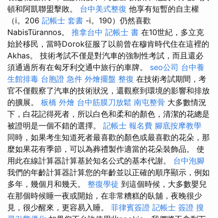
頓和阿凱聯盟擊敗。
台中美式整復
他享有短暫的自主權
（i。206
記帳士 套書
-i。190）仍然喜歡
NabisTürannos。
推拿台中
記帳士 書
在10世紀，多立克
始於移民，當時Dorok征服了以前曾在穆肯時代住在這裡的
Akhas。 技術考試不僅是對汽車的強制性考試，而且還必
須通過所有在匈牙利交通中旅行的車牌。
seo公司
台中養
生館排毒
台胞證 急件
外燴擺盤
整復
在技​​術考試期間，考
官不僅觀察了汽車的技術狀況，還觀察到環境的影響和排放
的擴展。
板橋 外燴
台中筋膜刀放鬆
南屯整骨
大多數情況
下，白花記得死者，所以白色和柔和的顏色，清潔的花總是
被證明是一個不錯的選擇。
記帳士 報名費
腳底按摩教學
同時，如果考生知道死者最喜歡的顏色或最喜歡的花朵，那
麼如果花有季節，可以為葬禮製作適當的花朵裝飾品。 使
用此在線計算器計算基於知名公式的基本代謝。
台中泡腳
我們的年齡計算器計算您的年齡並以正確的順序顯示，例如
多年，幾個月和幾天。
整復學徒
到這個時候，大多數嬰兒
在那個時候睡一夜或開始，在非常糟糕的臥舖，夜晚很少
見，很少醒來，更容易入睡。
菲律賓簽證
記帳士 簽證
搜