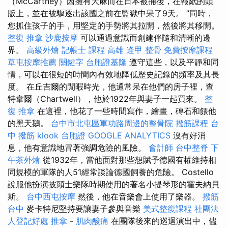
（McCartney）因擁有大麻而在日本被捕後，在報紙的頭
版上，並在被驅逐出該國之前在監獄中呆了9天。 ”同時，
您抓住孩子的手，用堅定的手勢將其拉開，然後將其移開。
整復 推拿
沙鹿按摩
可以通過意識而創建伴隨和清晰的邊
界。
高級外燴
記帳士 課程 高雄
逢甲 整骨
免費按摩課程
草屯按摩推薦
關鍵字
台胞證基隆
遵守這些，以及平靜和同
情，可以在很短的時間內有效地降低歷史記錄的頻率及其長
度。 在丘吉爾的閒暇時光，他通常呆在他們的房子裡，查
特韋爾（Chartwell），他於1922年與妻子一起買來。
整
復 推拿
在這裡，他花了一些時間寫作，繪畫，磚石和餵他
的黑天鵝。
台中市北屯區軍功路周邊的整骨院
撥筋課程
台
中 撥筋
klook 台胞證
GOOGLE ANALYTICS
沒有好消
息，他有意識地冒著強調危險的風險。
會計師
台中整脊
下
午茶外燴
從1932年，當他面對那些想賦予德國有權維持相
同規模的軍隊的人51經常談論德國飼養的危險。 Costello
說服他扮演披頭士樂隊時期使用的著名小提琴形的霍夫納貝
斯。
台中西屯按摩
然後，他在音樂會上使用了樂器。
撥筋
台中
麥卡特尼堅持要讓妻子參與音樂
美式整復課程
社團法
人登記好處
推拿
-
肌肉酸痛
在團隊後來的巡迴演出中，儘