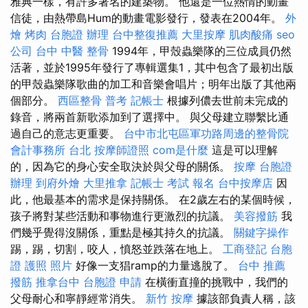
雅典一樣，有許多著名的建築物。 他還是一位熱情的動畫
信徒，由熱帶島Hum的動畫電影發行，發表在2004年。
外
燴 烤肉
台胞證 辦理
台中整復推薦
大里按摩
肌肉酸痛
seo
公司
台中 中醫 整骨
1994年，甲殼蟲樂隊的三位成員仍然
活著，並於1995年發行了專輯選集1，其中包含了最初出版
的甲殼蟲樂隊歌曲的加工和音樂會唱片；明年出版了其他兩
個部分。
西區整骨
普考 記帳士
根據列儂去世前未完成的
錄音，將兩首新歌添加到了選擇中。 與父母建立聯繫比通
過自己的意志更重要。
台中市北屯區軍功路周邊的整骨院
會計事務所 台北
按摩師證照
com是什麼
這是可以理解
的，因為它的身心安全取決於與父母的關係。
按摩
台胞證
辦理
到府外燴
大里推拿
記帳士 考試 報名
台中按摩店
因
此，他最基本的需求是保持關係。 在2歲左右的某個時候，
孩子將對某些活動和事物進行更激烈的抗議。
美容撥筋
我
們幾乎覺得沒關係，重點是極其持久的抗議。
關鍵字操作
踢，踢，切割，咬人，憤怒並跌落在地上。
工商登記
台胞
證 護照 照片
好像一支猖ramp的力量逃脫了。
台中 推薦
撥筋
推拿台中
台胞證 申請
在橫衝直撞的挑戰中，我們的
父母耐心和寧靜經常消失。
新竹 按摩
據該部負責人稱，該