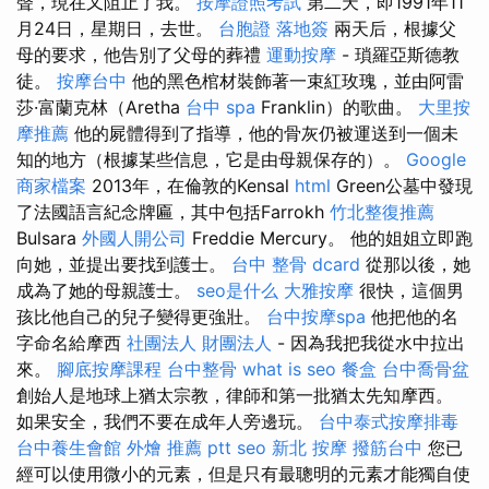
聲，現在又阻止了我。
按摩證照考試
第二天，即1991年11
月24日，星期日，去世。
台胞證 落地簽
兩天后，根據父
母的要求，他告別了父母的葬禮
運動按摩
- 瑣羅亞斯德教
徒。
按摩台中
他的黑色棺材裝飾著一束紅玫瑰，並由阿雷
莎·富蘭克林（Aretha
台中 spa
Franklin）的歌曲。
大里按
摩推薦
他的屍體得到了指導，他的骨灰仍被運送到一個未
知的地方（根據某些信息，它是由母親保存的）。
Google
商家檔案
2013年，在倫敦的Kensal
html
Green公墓中發現
了法國語言紀念牌匾，其中包括Farrokh
竹北整復推薦
Bulsara
外國人開公司
Freddie Mercury。 他的姐姐立即跑
向她，並提出要找到護士。
台中 整骨 dcard
從那以後，她
成為了她的母親護士。
seo是什么
大雅按摩
很快，這個男
孩比他自己的兒子變得更強壯。
台中按摩spa
他把他的名
字命名給摩西
社團法人 財團法人
- 因為我把我從水中拉出
來。
腳底按摩課程
台中整骨
what is seo
餐盒
台中喬骨盆
創始人是地球上猶太宗教，律師和第一批猶太先知摩西。
如果安全，我們不要在成年人旁邊玩。
台中泰式按摩排毒
台中養生會館
外燴 推薦 ptt
seo
新北 按摩
撥筋台中
您已
經可以使用微小的元素，但是只有最聰明的元素才能獨自使