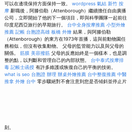
可以在邊境保持方面保持一致。
wordpress
氣結
新竹 按
摩
辭職後，阿滕伯勒（Attenborough）繼續擔任自由廣播
公司，立即開始了他的下一個項目，即與科學團隊一起前往
印度尼西亞旅行的早期旅行。
台中全身按摩推薦
小型外燴
推薦
記帳
台胞證高雄
板橋 外燴
結果，與阿滕伯勒
（Attenborough）的東方在1973年首播，這與前動物園任
務相似，但沒有收集動物。 父母的監管能力以及與父母的
關係。
筋膜
美容撥筋
父母的反應始終是一個樣本，也是調
整的點，以判斷和管理自己的內部狀態。
台中泰式按摩排
毒
記帳士函授
有許多維護或恢復自己的平衡的技術。
what is seo
台胞證 辦理
辦桌外燴推薦
台中整復推薦
中醫
推拿
外燴 台中
零步驟絕對不會注意到您是否傾斜並停止片
刻。