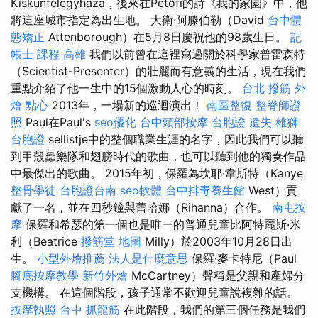
Kiskunfélegyháza，後來在Petőfi的詩《我的家園》中，他
將這座城市指定為出生地。 大衛·阿滕伯勒（David
台中體
態矯正
Attenborough）在5月8日慶祝他的98歲生日。
記
帳士 課程 高雄
我們以前曾在這裡寫過關於科學家普雷森特
（Scientist-Presenter）的壯麗而有意義的生活，現在我們
重點介紹了他一生中的15個激動人心的時刻。
台北 撥筋
外
燴 點心
2013年，一場新的巡迴演出！
南區整復
整脊師證
照
Paul在Paul's
seo優化
台中頭部按摩
台胞證 遺失
雄獅
台胞證
sellistje中的整個職業生涯的名字，因此我們可以聽
到甲殼蟲樂隊和翅膀時代的歌曲，也可以聽到他的獨奏作品
中最傑出的歌曲。 2015年初，保羅為坎耶·韋斯特（Kanye
整骨學徒
台胞證台南
seo軟體
台中排毒養生館
West）貢
獻了一名，並在四秒鐘與蕾哈娜（Rihanna）合作。
南屯按
摩
保羅和希瑟的第一個也是唯一的普通兒童比阿特麗斯·米
利（Beatrice
撥筋堂 地圖
Milly）於2003年10月28日出
生。
小型外燴推薦
法人是什麼意思
保羅·麥卡特尼（Paul
腳底按摩教學
新竹外燴
McCartney）聲稱是父親和產婦分
支機構。 在這個階段，孩子通常不歡迎兒童說複雜的話。
按摩執照
台中 抓龍筋
在此階段，我們的第三個任務是我們