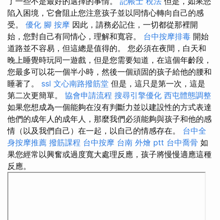
了一些不是最好的選擇的事情。
記帳士 稅法
但是，如果您
陷入困境，它會阻止您注意孩子並以同情心轉向自己的感
受。
優化
腳 按摩
因此，請務必記住，一切都從那裡開
始，您對自己有同情心，理解和寬容。
台中按摩排毒
開始
道路並不容易，但這總是值得的。 您必須在夜間，白天和
晚上睡覺時玩同一遊戲，但是您需要知道，在這個年齡段，
您最多可以花一個半小時，然後一個頑固的孩子給他的腰和
睡著了。
ssl
文心南路撥筋堂
但是，這只是第一次，這是
第二次更簡單。
協會申請流程
搜尋引擎優化
西屯體態調整
如果您想成為一個能夠在沒有判斷力並以建設性的方式表達
他們的成年人的成年人，那麼我們必須能夠與孩子和他的感
情（以及我們自己）在一起，以自己的情感存在。
台中全
身按摩推薦
撥筋課程
台中按摩
台南 外燴 ptt
台中喬骨
如
果您經常以興奮或過度寬大處理反應，孩子將慢慢適應這種
反應。