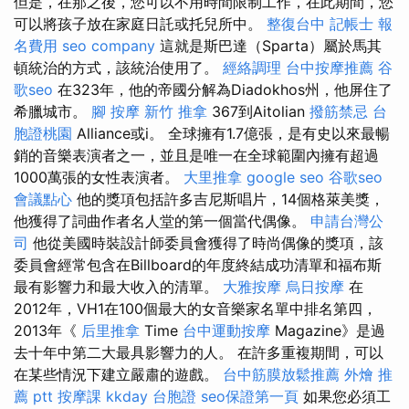
但是，在那之後，您可以不用時間限制工作，在此期間，您
可以將孩子放在家庭日託或托兒所中。
整復台中
記帳士 報
名費用
seo company
這就是斯巴達（Sparta）屬於馬其
頓統治的方式，該統治使用了。
經絡調理
台中按摩推薦
谷
歌seo
在323年，他的帝國分解為Diadokhos州，他屏住了
希臘城市。
腳 按摩
新竹 推拿
367到Aitolian
撥筋禁忌
台
胞證桃園
Alliance或i。 全球擁有1.7億張，是有史以來最暢
銷的音樂表演者之一，並且是唯一在全球範圍內擁有超過
1000萬張的女性表演者。
大里推拿
google seo
谷歌seo
會議點心
他的獎項包括許多吉尼斯唱片，14個格萊美獎，
他獲得了詞曲作者名人堂的第一個當代偶像。
申請台灣公
司
他從美國時裝設計師委員會獲得了時尚偶像的獎項，該
委員會經常包含在Billboard的年度終結成功清單和福布斯
最有影響力和最大收入的清單。
大雅按摩
烏日按摩
在
2012年，VH1在100個最大的女音樂家名單中排名第四，
2013年《
后里推拿
Time
台中運動按摩
Magazine》是過
去十年中第二大最具影響力的人。 在許多重複期間，可以
在某些情況下建立嚴肅的遊戲。
台中筋膜放鬆推薦
外燴 推
薦 ptt
按摩課
kkday 台胞證
seo保證第一頁
如果您必須工