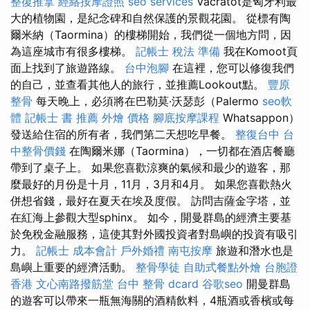
整復推拿
經絡按摩證照
seo services
Vácrátót是匈牙利最
大的植物園，是紀念碑和自然保護的景觀花園。 從標有陶
爾米納（Taormina）的樓梯開始，我們從一個地方問，因
為這座城市有很多樓梯。
記帳士 稅法 準備
我在Komoot頁
面上找到了旅遊路線。
台中泡腳
在這裡，您可以修復我們
的自己，並查看其他人的旅行，並推薦Lookout點。
豐原
整骨
每天晚上，必須將在巴勒莫·沃瑟彭（Palermo
seo軟
體
記帳士 書 推薦
外燴 價格
腳底按摩課程
Whatsappon）
發送給住宿的所有者，我們第二天想吃早餐。
整復台中
台
中整骨價錢
在陶爾米娜（Taormina），一切都在酒店餐廳
帶到了桌子上。 如果您喜歡涼爽的氣候和最少的遊客，那
麼最好的月份是十月，11月，3月和4月。 如果您喜歡熱火
併想省錢，最好在夏天在埃及度假。 訪問吉薩金字塔，並
在紅海上參觀大型sphinx。 如今，開曼群島的經濟主要基
於免稅金融服務，這使其對外國投資者對島嶼的投資有吸引
力。
記帳士 成本會計
戶外婚禮
南屯按摩
旅遊和潛水也是
島嶼上重要的經濟活動。
整骨學徒
自助式餐點外燴
台胞證
香港
文心南路撥筋堂
台中 整骨 dcard
谷歌seo
開曼群島
的遊客可以帶來一瓶無海關的酒精飲料，4瓶酒或香檳或每