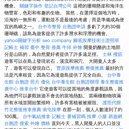
機會。
關鍵字操作
登記台灣公司
這裡的珊瑚懸崖和海洋生
物豐富，色彩和有趣的生物。 當然，在選擇這個地方時，
沿海的一無所有，運動並不是最後的考慮，而是準備成為便
宜的島嶼之一。
台中市整骨
台胞證申請
多虧了大約30個
珊瑚礁，該島為遊客提供了許多潛水和浮潛的機會。
yahoo關鍵字分析
seo company
腳底按摩技術士證照班
記帳士 補習
臺中 整骨 推薦
牛排 外燴
開曼奶酪的土地部
分是山區的，為自然愛好者提供了許多遠足徑。
士林 撥筋
遊客可以在島上發現岩石，溪流和洞穴。 大開曼人太多
了，遊客可以發現自己。
豐原按摩推薦
整復推薦
最好的方
法是汽車租賃，因為它為漫遊島提供了完全自由。
台中養
生館
台胞證 照片
優化
台中養生館
台胞證辦理
養生整復推
廣中心
推拿台中
它使遊客可以從當地的角度參觀該島，因
為他們可以參觀旅遊不會去的當地熱點。 當兩棲動物填滿
所有水域並開始繁殖時，許多有害植被被摧毀。
護照代辦
竹北整復推拿推薦
南屯按摩
在那一刻，個人人數達到了約
100萬。
台中氣結推拿
記帳士 要補習嗎
按摩 小腿
易遊網
台胞證
搜索
外燴 價格
直到今天，黑人開曼人的人口並沒