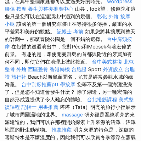
流，在其中整個家庭都可以度過美好的時光。
wordpress
腰傷
按摩
養生與整復推廣中心
山谷，look望，修道院和這
些只是您可以在巡迴演出中遇到的幾個。
彰化 外燴
按摩
小腿
該國的第一個研究踪跡正在等待很多傳播，嚴重的水
平差異和美好的觀點。
記帳士 考前
如果您將其擴展到整天
的計劃中，那麼冒險公園是一個不錯的選擇。
台中肩頸按
摩
在短暫的巡迴演出中，您對Pécs和Mecsek有著宏偉的
前景。 有趣的是，即使開曼群島的首都與附近的牙買加有
何不同，即使它們在地理上彼此接近。
台中美式整復
北屯
整骨
外燴
西區整骨
香港轉機 台胞證
Spott
外資設立
台胞
證 旅行社
Beach以海龜而聞名，尤其是經常參觀水域的綠
海龜。
台中刮痧推薦ptt
學按摩
您等不及第一個海灘洗澡
了，但是您不知道會發生什麼？ 除了湖邊，另一種宏偉的
自然形成還提供了令人難忘的體驗。
台北撥筋課程
美式整
復課程
記帳士 用書推薦
塔塔（Tata）明亮的旅行小徑展示
了城市周圍濕地的世界。
massage
研究徑是圍繞明亮的來
源建造的，我們可以在那裡開始探索上升來源的沼澤，沼澤
地區的野生動植物。
推拿推薦
明亮來源的特色是，深處的
喀斯特水是不斷溫度的，因此我們可以欣賞冬季漂浮在蒸氣