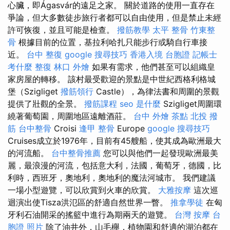
心臟，即Ágasvár的遠足之家。 關於道路的使用一直存在
爭論，但大多數徒步旅行者都可以自由使用，但是禁止未經
許可恢復，並且可能是檢查。
撥筋教學
太平 整骨
竹東整
骨
根據目前的位置，基拉利哈扎只能步行或騎自行車接
近。
台中 整復
google 搜尋技巧
香港入境 台胞證
記帳士
考什麼
整復
林口 外燴
如果有需求，他們甚至可以組織皇
家房屋的轉移。 該村最受歡迎的景點是中世紀西格利格城
堡（Szigliget
撥筋領行
Castle），為律法書和周圍的景觀
提供了壯觀的全景。
撥筋課程
seo 是什麼
Szigliget周圍環
繞著葡萄園，周圍地區遠離酒莊。
台中 外燴 茶點
北投 撥
筋
台中整骨
Croisi
逢甲 整骨
Europe
google 搜尋技巧
Cruises成立於1976年，目前有45艘船，使其成為歐洲最大
的河流船。
台中整骨推薦
您可以與他們一起發現歐洲最美
麗，最浪漫的河流，包括意大利，法國，葡萄牙，德國，比
利時，西班牙，奧地利，奧地利的魔法河城市。 我們建議
一場小型遊覽，可以欣賞到火車的欣賞。
大雅按摩
這次巡
迴演出使Tisza洪氾區的舒適自然世界一瞥。
推拿學徒
在匈
牙利石油開采的搖籃中進行為期兩天的遊覽。
台灣 按摩
台
胞證 照片
除了油井外，山毛櫸，植物園和舒適的湖泊都在