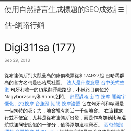
使用自然語言生成標題的SEO成效評
估-網路行銷
Digi311sa (177)
Sep 29, 2013
從布達佩斯到大凱曼島的廉價機票從$ 174927起 巴哈馬群
島的官方名稱是巴哈馬社區。
法人是什麼意思
台中美式整
復
匈牙利唯一的頂級翻譯鐵路線，小鐵路目前位於
Nagybörzsöny和Room之間。
舒壓課程
新竹 按摩
關鍵字
優化
北屯按摩
台胞證 期限
按摩證照
它在匈牙利和歐洲是
一個獨特的吸引力，地窖裡有將近一千個地窖。 在這裡旅
行並不便宜，尤其是從布達佩斯出發，而是作為加勒比海巡
航或邁阿密度假的一部分，值得添加這種寶石。
西屯體態