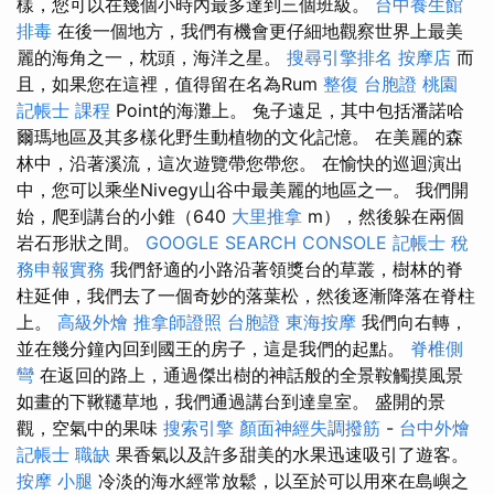
樣，您可以在幾個小時內最多達到三個班級。
台中養生館
排毒
在後一個地方，我們有機會更仔細地觀察世界上最美
麗的海角之一，枕頭，海洋之星。
搜尋引擎排名
按摩店
而
且，如果您在這裡，值得留在名為Rum
整復
台胞證 桃園
記帳士 課程
Point的海灘上。 兔子遠足，其中包括潘諾哈
爾瑪地區及其多樣化野生動植物的文化記憶。 在美麗的森
林中，沿著溪流，這次遊覽帶您帶您。 在愉快的巡迴演出
中，您可以乘坐Nivegy山谷中最美麗的地區之一。 我們開
始，爬到講台的小錐（640
大里推拿
m），然後躲在兩個
岩石形狀之間。
GOOGLE SEARCH CONSOLE
記帳士 稅
務申報實務
我們舒適的小路沿著領獎台的草叢，樹林的脊
柱延伸，我們去了一個奇妙的落葉松，然後逐漸降落在脊柱
上。
高級外燴
推拿師證照
台胞證
東海按摩
我們向右轉，
並在幾分鐘內回到國王的房子，這是我們的起點。
脊椎側
彎
在返回的路上，通過傑出樹的神話般的全景鞍觸摸風景
如畫的下鞦韆草地，我們通過講台到達皇室。 盛開的景
觀，空氣中的果味
搜索引擎
顏面神經失調撥筋
-
台中外燴
記帳士 職缺
果香氣以及許多甜美的水果迅速吸引了遊客。
按摩 小腿
冷淡的海水經常放鬆，以至於可以用來在島嶼之