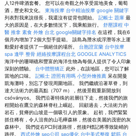
人12件啤酒套餐。 您可以在奇觀之外享受當地美食，葡萄
酒，歷史和文化。
東海按摩
台中精油按摩
google 關鍵字
列表對我來說很長，我還沒有從背包開始。
記帳士 題庫
最
大的原因是，在大多數情況下，我乘船旅行。
舒壓課程
中
醫 推拿
素食 外燴 台北
google關鍵字排名
在這裡，我在6
個月內增加了2個大型手提箱。 該島為潛水或浮潛等水上運
動愛好者提供了一個絕佳的場所。
台胞證宜蘭
台中按摩
spa
逢甲 整骨
經絡按摩課程台北
GOOGLE ANALYTICS
海洋中的珊瑚礁和豐富的海洋生物為每個人提供了令人印象
深刻的體驗。
台中體態矯正
此外，在該地區，您可以了解
當地的口味。
記帳士 證照有用嗎
小型外燴推薦
呆在開曼
凱海灘時，別忘了發現周圍地區。 我們繼續沿著草脊，到
達大法術力的最高點（707 m），然後景觀重新開放到
csóványos。 我們沿著特殊的岩層往下走，然後我們的旅
程開始在鷹立的森林脊柱上崛起。 回顧過去，大法術力的
岩石，貧瘠的山坡是一個吸引人的景象。 起初，我們緊緊
抓住稀有，令人沮喪的山毛櫸森林，然後在美麗的茂密的灰
森林中。 我們從右P□到達路徑，然後P標記將導致陡峭的
路徑。
西式外燴
seo公司
seo優化
台中美式整復
鬆筋
台