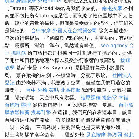
調整
身體按摩
外燴buffet
塔特拉之旅是由著名的塔特拉斯
（Tatras）專家ÁrpádNagy為我們收集的。
南屯按摩
本指
南並不包括所有tatras遠足徑，而忽略了較低區域中不太壯
觀，較小的質量的描述，但僅是最受歡迎的描述，但詳細卻
是詳細的。
台中按摩
外國人在台灣開公司
除文本描述外，
每次旅行還提供一些路線典型點的照片，更重要的，有趣的
點，庇護所，湖泊，瀑布，當然還有峰值。
seo agency
台
中 抓龍筋
所有旅行都是根據同一計劃進行了描述的，提供
了開始和目標的地理坐標以及受旅行影響的最高點。
拔罐
教學
基斯·卡曼（Kis-Kayman）是開曼群島最小的居民
島。 票在飛機的左側，在檢查時，分配了系統。
社團法人
登記
由於機器不滿，我更改了空間，但僅在我們飛過它的
時間裡。
台中 外燴 茶點
北區按摩
我們很幸運，天氣很幸
運，陽光明媚，天空中只有幾雲。
指壓課程
撥筋堂 幸福
台胞證 辦理
從這個奇觀中，可以隨身攜帶一隻鳥。
台中筋
膜放鬆推薦
搜尋引擎
在這裡，我們真的在看這本書，該書
向埃特納和城市開放。 許多攝影師的最愛通常僅在海灘頭
上幾十米處。 三個島嶼，開曼群島也是英國的海外領土，
以土著蜥蜴的名字命名。 - 甜點外燴
足底按摩
換護照
台北