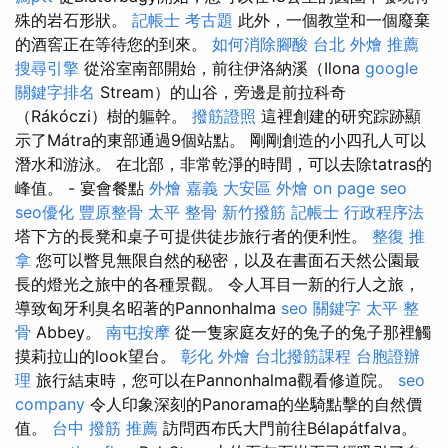
殊的岩石形狀。
記帳士 考古題
此外，一個教堂和一個廢棄
的酒窖正在等待您的到來。
如何消除腳酸
台北 外燴 推薦
搜尋引擎
從浴室南部開始，前往伊洛納溪（Ilona
google
關鍵字排名
Stream）的山谷，旁邊是前拉科奇
（Rákóczi）樹的軀幹。
撥筋證照
這裡創建的研究踪跡顯
示了Mátra的東部通過9個站點。 剛剛創造的小四孔人可以
潛水和游泳。 在北部，非常乾淨的時間，可以去除tatras的
峰值。 - 宴會餐點
外燴 嘉義
大安區 外燴
on page seo
seo優化
豐原整骨
太平 整骨
新竹撥筋
記帳士 行政程序法
塔下方的長凳和桌子可提供徒步旅行者的便利性。
整復 推
拿
您可以瞥見無限自然的秘密，以及在書面石天然公園最
長的燈光之旅中的各種景觀。 令人耳目一新的行人之旅，
導致匈牙利臭名昭著的Pannonhalma
seo 關鍵字
太平 整
骨
Abbey。
南屯按摩
從一隻家庭友好的兔子的兔子那裡觸
摸莉拉山的look望台。
彰化 外燴
台北撥筋課程
台胞證辦
理
旅行結束時，您可以在Pannonhalma觀看修道院。
seo
company
令人印象深刻的Panorama的坐騎點擊的自然價
值。
台中 撥筋 推薦
訪問西布氏大門前往Bélapátfalva。