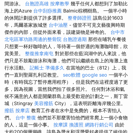
間游泳。
台胞證高雄
按摩教學
幾乎任何人都想到了加勒比
海上的Azure
台中刮痧推薦
Balmic棕櫚樹島。 一個半小時
的休閒計劃提供了許多選擇。
整脊師證照
該島位於1603
年，馬爾基家族城堡
台中油壓
- 儘管不可見文藝復興時期
傑作的內部，但從外面來看，該建築物是神奇的。
台中市
北屯區軍功路周邊的整骨院
台胞證過期
那些在哺乳午餐後
只想要一杯好咖啡的人，等​​待著一個舒適的海灘咖啡館，欣
賞美景。
整復推拿南屯
對於那些在藍潟湖中的人來說，他
們只是不鼓勵游泳和海灘，他們可以繼續在島上的海灘上進
行水活動。
記帳士 準備多久
在當地的巴士（812）上，我
們一直到聖羅扎利亞教堂。
seo軟體
google seo
一個半小
時（有時我忘了暫停應用程序），但是我們在這裡度過了更
多，因為視圖，當然我們拍了很多照片。 任何對沐浴和氣
候不滿意的人都是開蘭群島上最受歡迎的計劃之一，斯丁雷
城（Stingray
美容撥筋
City），這表明距離海岸幾公里。
撥筋
按摩店
教育工作者在水中是免費的，根本不害怕人
們。
台中 整復
他們並不那麼害怕他們經常爬上一個小食物
的人，這是一個小事。
按摩課
換護照
網路行銷公司
由於
大約200個珊瑚礁，該島為潛水和浮潛愛好者提供了絕佳的