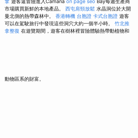
拿
遊客還冒險進入Camana
on page seo
Bay每週生產商
市場購買新鮮的本地產品。
西屯肩頸放鬆
水晶洞位於大開
曼北側的熱帶森林中。
香港轉機 台胞證
卡式台胞證
遊客
可以在駕駛旅行中發現這些洞穴大約一個半小時。
竹北推
拿整復
在遊覽期間，遊客在樹林裡冒險體驗熱帶動植物和
動物區系的財富。