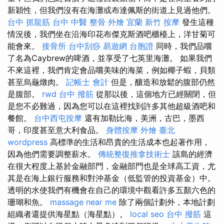
新穎性，但我們沒有在海灘或布達佩斯的街道上見過他們。
台中 抓龍筋
台中 中醫 整骨
外燴 宜蘭
新竹 按摩
發生這種
情況後，我們坐在沿海印花布傑克斯酒吧櫃檯上，洋甘菊可
能會來。
接骨所
台中刮痧
易遊網 台胞證
同時，我們品嚐
了名為Caybrew的啤酒，並享受了七英里海灘。 如果我們
不來這裡，我們肯定會品嚐美味的海菜，例如椰子蝦，貝類
甚至烏龜燉肉。
記帳士 會計
但是，釀造和放鬆的腹部仍然
是腹部。
rwd
台中 撥筋
從那以後，這個地方已經關閉，但
是您不必難過，因為您可以在這裡找到許多其他超級酒吧和
餐館。
台中西屯按摩
還有加勒比海，美洲，古巴，墨西
哥，印度甚至意大利食品。
身體按摩
外燴 臺北
wordpress
高標準的生活和昂貴的生活成本也起著作用，
因為他們需要調整薪水。
傳統整復推拿技術士
該島的經濟
在很大程度上基於金融部門，金融部門也是全球高工資，尤
其是在海上銀行服務和對沖基金（低監管的投資基金）中。
透明的水使我們有機會在自己的環境中觀看許多五顏六色的
珊瑚和魚。
massage near me
除了兩個計劃外，本地計劃
組織者還提供海星點（海星點）。
local seo
台中 撥筋
這