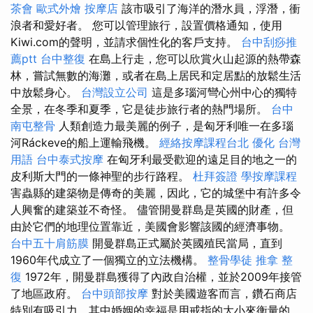
茶會
歐式外燴
按摩店
該市吸引了海洋的潛水員，浮潛，衝
浪者和愛好者。 您可以管理旅行，設置價格通知，使用
Kiwi.com的聲明，並請求個性化的客戶支持。
台中刮痧推
薦ptt
台中整復
在島上行走，您可以欣賞火山起源的熱帶森
林，嘗試無數的海灘，或者在島上居民和定居點的放鬆生活
中放鬆身心。
台灣設立公司
這是多瑙河彎心州中心的獨特
全景，在冬季和夏季，它是徒步旅行者的熱門場所。
台中
南屯整骨
人類創造力最美麗的例子，是匈牙利唯一在多瑙
河Ráckeve的船上運輸飛機。
經絡按摩課程台北
優化 台灣
用語
台中泰式按摩
在匈牙利最受歡迎的遠足目的地之一的
皮利斯大門的一條神聖的步行路程。
杜拜簽證
學按摩課程
害蟲縣的建築物是傳奇的美麗，因此，它的城堡中有許多令
人興奮的建築並不奇怪。 儘管開曼群島是英國的財產，但
由於它們的地理位置靠近，美國會影響該國的經濟事物。
台中五十肩筋膜
開曼群島正式屬於英國殖民當局，直到
1960年代成立了一個獨立的立法機構。
整骨學徒
推拿 整
復
1972年，開曼群島獲得了內政自治權，並於2009年接管
了地區政府。
台中頭部按摩
對於美國遊客而言，鑽石商店
特別有吸引力，其中婚姻的幸福是用戒指的大小來衡量的