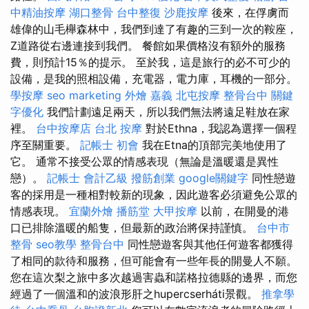
中精油按摩
湖口整骨
台中整復
沙鹿按摩
後來，在俘虜而
雄偉的山毛櫸森林中，我們到達了有趣的三到一次的鞍座，
Z道路從右邊連接到我們。 餐館如果價格沒有額外的服務
費，則預計15％的提示。 至於我，這是旅行的必不可少的
設備，是我的照相設備，充電器，電力庫，耳機的一部分。
學按摩
seo marketing
外燴 嘉義
北屯按摩
整骨台中
關鍵
字優化
我們計劃遠足兩天，所以我們無法將遠足鞋放在家
裡。
台中按摩店
台北 按摩
對於Ethna，我認為選擇一個程
序至關重要。
記帳士 初會
我在Etna的頂部完美地使用了
它。 通常不接受公眾的情感表現（無論是溫暖還是異性
戀）。
記帳士 會計乙級
撥筋創業
google關鍵字
同性戀遊
客的採用是一種相對較新的現象，因此遊客必須避免公眾的
情感表現。
宜蘭外燴
播筋堂
大甲按摩
以前，在開曼的港
口已排除溫暖的船隻，但最新的政治將保持謹慎。
台中市
整骨
seo教學
整骨台中
同性戀遊客與其他任何遊客都獲得
了相同的款待和服務，但可能會有一些年長的開曼人不願。
您在這次梨之旅中多次越過害蟲和諾格拉德縣的邊界，而您
經過了一個溫和的波浪形肝之hupercserháti景觀。
推拿學