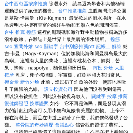
台中西屯區按摩推薦
除潛水外，該島還為攀岩和其他極端
運動提供了絕佳的機會。
台中推拿推薦
血腥海灣海洋公園
是基斯·卡吉曼（Kis-Kajman）最受歡迎的潛水場所，在水
晶透明水中擁有豐富的海洋生物和五顏六色的珊瑚佈置。
台中 推薦 撥筋
這裡的珊瑚礁和海洋野生動植物被稱為許多
潛水教練，在雜誌上是世界上最美麗的潛水場所。
撥筋
seo
宜蘭外燴
seo 關鍵字
台中刮痧推薦ptt
記帳士 解答
納
吉·卡曼（Nagy-Kayman）位於加勒比海和開曼群島最大的
島嶼。 這裡有大量的蘭花，這裡有桃花心木，鱷梨，芒
果，蜂蜜，naspolya，麵包樹和田田島。
南投 外燴
大里
按摩
乳房，椰子棕櫚樹，宇宙樹，紅樹林和火花很常見。
撥金堂
新竹外燴
此前，漁民扔了炸魚的外殼，使該地區吸
引了飢餓的光線。
設立投資公司
因為他們沒有受到傷害，
所以沒有被抓住，因此沒有被視為敵人。
關鍵字
按摩 推薦
復健師證照
按摩證照
如今，它不再是漁民，而是發現其潛
力的計劃組織者可以用小蟹和魚餵養美麗的動物。 上帝不
僅在海灘上，而且在街道上都給了什麼，我們偶然發現了公
雞。
整骨院的奇妙經歷
會議點心
儘管我們習慣了農村兒
童，但我們已經習慣了這種自製動物，而不是在街上看到的