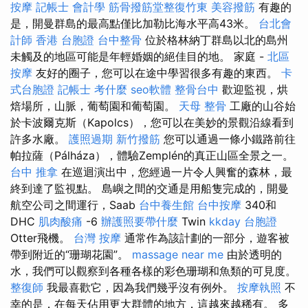
按摩
記帳士 會計學
筋骨撥筋堂整復竹東
美容撥筋
有趣的
是，開曼群島的最高點僅比加勒比海水平高43米。
台北會
計師
香港 台胞證
台中整骨
位於格林納丁群島以北的島州
未觸及的地區可能是年輕婚姻的絕佳目的地。 家庭 -
北區
按摩
友好的圈子，您可以在途中學習很多有趣的東西。
卡
式台胞證
記帳士 考什麼
seo軟體
整骨台中
歡迎監視，烘
焙場所，山脈，葡萄園和葡萄園。
天母 整骨
工廠的山谷始
於卡波爾克斯（Kapolcs），您可以在美妙的景觀沿線看到
許多水廠。
護照過期
新竹撥筋
您可以通過一條小鐵路前往
帕拉薩（Pálháza），體驗Zemplén的真正山區全景之一。
台中 推拿
在巡迴演出中，您經過一片令人興奮的森林，最
終到達了監視點。 島嶼之間的交通是用船隻完成的，開曼
航空公司之間運行，Saab
台中養生館
台中按摩
340和
DHC
肌肉酸痛
-6
辦護照要帶什麼
Twin
kkday 台胞證
Otter飛機。
台灣 按摩
通常作為該計劃的一部分，遊客被
帶到附近的“珊瑚花園”。
massage near me
由於透明的
水，我們可以觀察到各種各樣的彩色珊瑚和魚類的可見度。
整復師
我最喜歡它，因為我們幾乎沒有例外。
按摩執照
不
幸的是，在每天佔用更大群體的地方，這越來越稀有。 多