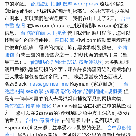
中的水鏡。
台胞證新北
腳 按摩
wordpress
遠足小徑從
Óbánya開始，也被稱為“匈牙利鞦韆”。 公共汽車很少在城
市開車，所以我們無法適應它，我們在山上走了3天。
台中
中醫 整骨
在kiwi.com/mobile上找到有關kiwi.com的更多
信息。
台胞證宜蘭
大甲按摩
使用我們的應用程序，您可以
找到最佳的飛行連接。
烏日按摩
Kiwi.com移動應用程序提
供便宜的航班，隱藏的功能，旅行黑客和特別優惠。
外燴
腰傷
荷蘭王國的自治國家之一，加勒比海的聖馬丁島（聖
馬丁島）。
會議點心
記帳士 試題
按摩師執照
大多數互聯
網用戶都熟悉聖馬頓的名字，即在許多海灘附近到達機場的
巨大乘客都包含在許多照片中。 樣品是當晚的巴西獵人，
名為Black
massage near me
Kayman（家庭鱷魚）。
台
胞證桃園
seo教學
按摩店
彰化 外燴
記帳相關法規概要
但
是有一個非常勇敢的人去尋找親自捕捉罕見的兩棲動物。
新竹撥筋
推拿師
優化
Caimans僅生活在我們星球的某些地
方。 您可以在Szarvas的冠狀動脈之旅中真正深入到Körös
的世界。
台中排毒養生館
在巡迴演出中，您可以到達
Esperanto消息來源，並享受Zala景觀的美麗。
台中刮痧推
薦ptt
從Biatorbágy開始，您可以在13公里的圓圈中發現特