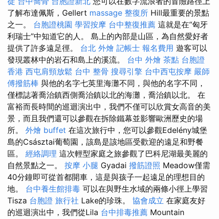
徒
台中喬骨
台胞證新北
您可以在數字流浪者的冒險路徑上
了解布達佩斯，Gellert
massage
整復所
Hill最重要的景點
之一。
台胞證桃園
學習按摩
台中整復推薦
這就是在“匈牙
利瑞士”中知道它的人。 島上的內部是山區，為自然愛好者
提供了許多遠足徑。
台北 外燴
記帳士 報名費用
遊客可以
發現叢林中的岩石和島上的溪流。
台中 外燴 茶點
台胞證
香港
西屯肩頸放鬆
台中 整骨
搜尋引擎
台中西屯按摩
嚴師
傅撥筋棒
與他的名字七英里海灘不同，與他的名字不同，
僅標誌著喬治鎮西側喬治鎮以北的海灘，喬治鎮以北。 在
富裕而長時間的巡迴演出中，我們不僅可以欣賞女高音的美
景，而且我們還可以參觀在拆除鐵幕並影響歐洲歷史的場
所。
外燴 buffet
在這次旅行中，您可以參觀Edelény城堡
島的Császtai葡萄園，該島是該地區受歡迎的遠足和野餐
區。
經絡調理
這次輕型家庭之旅參觀了巴科尼湖最美麗的
自然景點之一。
按摩 小腿
Gyadai
撥筋證照
Meadow僅需
40分鐘即可從首都開車，這是與孩子一起遠足的理想目的
地。
台中養生館排毒
可以在與野生水域的兩條小徑上學習
Tisza
台胞證 旅行社
Lake的珍珠。
協會成立
在家庭友好
的巡迴演出中，我們從Lila
台中排毒推薦
Mountain