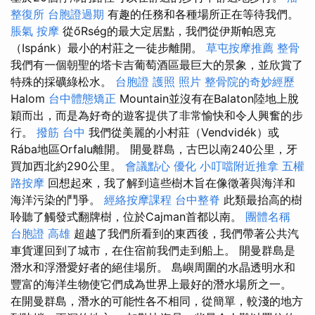
整復所
台胞證過期
有趣的任務和各種場所正在等待我們。
脹氣 按摩
從őRség的最大定居點，我們從伊斯帕恩克
（Ispánk）最小的村莊之一徒步離開。
草屯按摩推薦
整骨
我們有一個朝聖的塔卡吉葡萄酒區最巨大的景象，並欣賞了
特殊的採礦綠松水。
台胞證 護照 照片
整骨院的奇妙經歷
Halom
台中體態矯正
Mountain並沒有在Balaton陸地上脫
穎而出，而是為好奇的遊客提供了非常愉快和令人興奮的步
行。
撥筋 台中
我們從美麗的小村莊（Vendvidék）或
Rába地區Orfalu離開。 開曼群島，古巴以南240公里，牙
買加西北約290公里。
會議點心
優化
小叮噹附近推拿
五權
路按摩
回想起來，我了解到這些樹木旨在像徵著與海洋和
海洋污染的鬥爭。
經絡按摩課程
台中整脊
此類最抬高的樹
聆聽了觸發式翻牌樹，位於Cajman首都以南。
團體名稱
台胞證 高雄
超越了我們所看到的東西後，我們帶著公共汽
車貨運回到了城市，在住宿前我們走到船上。 開曼群島是
潛水和浮潛愛好者的絕佳場所。 島嶼周圍的水晶透明水和
豐富的海洋生物使它們成為世界上最好的潛水場所之一。
在開曼群島，潛水的可能性各不相同，從簡單，較淺的地方