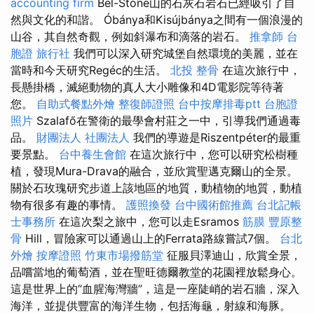
accounting firm
Bel-Stone山的石灰石岩石已經吸引了自
然與文化的和諧。 Óbánya和Kisújbánya之間有一個浪漫的
山谷，其自然奇觀，例如斜瀑布和滴落的岩石。
推拿師
台
胞證 旅行社
我們可以深入研究城堡自然環境的美麗，並在
當時和今天研究Regéc的生活。
北投 整骨
在這次旅行中，
長懸掛橋，滅絕動物的真人大小雕像和4D電影院等待著
您。
自助式餐點外燴
整復師證照
台中按摩排毒ptt
台胞證
照片
Szalafő在警衛的最學會村莊之一中，引導我們通過毒
品。
財團法人 社團法人
我們的導遊是Riszentpéter的最重
要景點。
台中養生會館
在這次旅行中，您可以研究松樹種
植，發現Mura-Drava的融合，並欣賞聖邁克爾山的全景。
關於石玫瑰研究步道上該地區的地質，動植物的地質，動植
物有很多有趣的事情。
護照換發
台中國術館推薦
台北記帳
士事務所
在這次梨之旅中，您可以走Esramos
筋膜
豐原整
骨
Hill，冒險家可以通過山上的Ferrata路線嘗試7個。
台北
外燴
按摩證照
竹東市場撥筋堂
征服貝澤迪山，欣賞全景，
品嚐當地的葡萄酒，並在聖旺德爾教堂的花園裡放鬆身心。
這是世界上的“血腥海灣牆”，這是一座陡峭的岩石牆，深入
海洋，並提供豐富的海洋生物，包括海龜，射線和海豚。