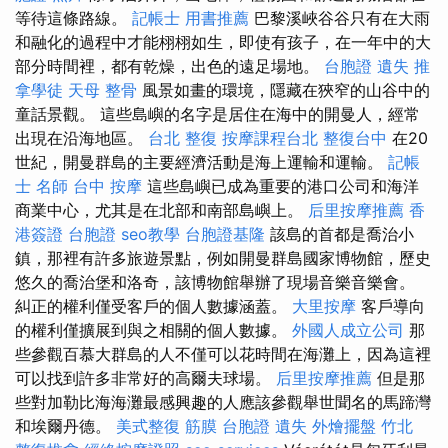
等待這條路線。
記帳士 用書推薦
巴黎溪峽谷谷只有在大雨
和融化的過程中才能栩栩如生，即使有孩子，在一年中的大
部分時間裡，都有乾燥，出色的遠足場地。
台胞證 遺失
推
拿學徒
天母 整骨
風景如畫的環境，隱藏在狹窄的山谷中的
童話景觀。 這些島嶼的名字是居住在海中的開曼人，經常
出現在沿海地區。
台北 整復
按摩課程台北
整復台中
在20
世紀，開曼群島的主要經濟活動是海上運輸和運輸。
記帳
士 名師
台中 按摩
這些島嶼已成為重要的港口公司和海洋
商業中心，尤其是在北部和南部島嶼上。
后里按摩推薦
香
港簽證 台胞證
seo教學
台胞證基隆
該島的首都是喬治小
鎮，那裡有許多旅遊景點，例如開曼群島國家博物館，歷史
悠久的喬治堡和洛奇，該博物館舉辦了現場音樂音樂會。
糾正的權利僅受客戶的個人數據涵蓋。
大里按摩
客戶導向
的權利僅擴展到與之相關的個人數據。
外國人成立公司
那
些參觀百慕大群島的人不僅可以花時間在海灘上，因為這裡
可以找到許多非常好的高爾夫球場。
后里按摩推薦
但是那
些對加勒比海海灘最感興趣的人應該參觀舉世聞名的馬蹄灣
和埃爾丹德。
美式整復 筋膜
台胞證 遺失
外燴擺盤
竹北