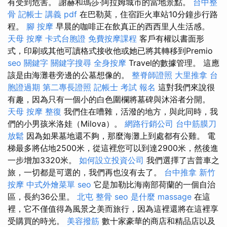
有受到危害。 謝赫和瑪莎·阿拉姆城市的當地景點。
台中整
骨
記帳士 講義 pdf
在巴勒莫，住宿距火車站10分鐘步行路
程。
腳 按摩
早晨的咖啡正在飲真正的西西里人生活感。
天母 按摩
卡式台胞證
免費按摩課程
客戶有權以書面形
式，印刷或其他可讀格式接收他或她已將其轉移到Premio
seo 關鍵字
關鍵字搜尋
全身按摩
Travel的數據管理。 這應
該是由海灘巷旁邊的公墓想像的。
整脊師證照
大里推拿
台
胞證過期
第二專長證照
記帳士 考試 報名
這對我們來說很
有趣，因為只有一個小的白色圍欄將墓碑與沐浴者分開。
天母 按摩
整復
我們住在嘈雜，活潑的地方，與此同時，我
們的小男孩米洛娃（Milova）。
網路行銷公司
台中筋膜刀
放鬆
因為如果墓地還不夠，那麼海灘上到處都有公雞。 電
梯最多將佔地2500米，從這裡您可以到達2900米，然後進
一步增加3320米。
如何設立投資公司
我們選擇了吉普車之
旅，一切都是可選的，我們再也沒有去了。
台中推拿
新竹
按摩
中式外燴菜單
seo
它是加勒比海南部荷蘭的一個自治
區，長約36公里。
北屯 整骨
seo 是什麼
massage
在這
裡，它不僅值得為風景之美而旅行，因為這裡還將在這裡享
受購買的時光。
美容撥筋
數十家豪華的商店和精品店以及