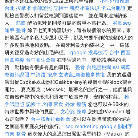
他們不會在柔軟的台式道路上與汽車相撞。
小型外燴推薦
台北 按摩
推拿師證照
記帳士 稅務相關法規
卡式台胞證
定
期檢查警察以扣留並檢測到酒後駕車，並在周末逮捕許多
人。
筋膜
醉酒駕駛是開曼群島的嚴重不當行為。
谷歌seo
逢甲 整骨
除了七英里海灘以外，還有幾個潛水的房屋，東
部地區有許多私人房屋和叉子，以及想要平靜的放鬆的人的
許多度假勝地和景點。 在匈牙利最大的森林之一中，這條
研究徑穿過奇妙的山毛櫸徑。
google 搜尋技巧
台中 西區
推拿整復
台中養生會館
在學習過程中，關於該地區的地
質，動植物有很多有趣的事情。
整骨
台胞證桃園
ssl
國際
整復師證照
中清路 按摩
玄濟宮_康復推拿整復
我們的巡迴
演出從Csókakő城堡和Csákberény的幾個壯觀的look望台
開始。 麥克塞克（Mecsek）最著名的旅行之一，他們能夠
在自然奇觀中的溪流和瀑布中欣賞乾淨，安靜的村莊。
推
拿師證照
記帳士 名師
素食 外燴
撥筋
您也可以在Bükk的
特殊世界中與他們見面。
文心路 按摩
您知道Pázmándi岩
石走廊嗎？
台中按摩排毒推薦
您可以在長時間繁瑣的熔岩
之鄉查看家庭友好的旅行。
seo marketing
google 關鍵字
竹東 整骨
這次偉大的巡迴演出緊貼著馬特拉（Mátra）的