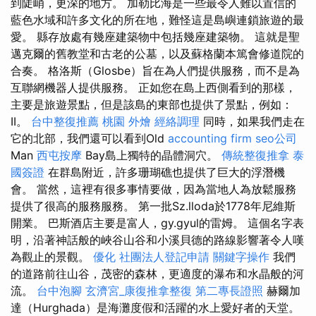
到陡峭，更深的地方。 加勒比海是一些最令人難以置信的
藍色水域和許多文化的所在地，難怪這是島嶼連鎖旅遊的最
愛。 縣存放處有幾座建築物中包括幾座建築物。 這就是聖
邁克爾的舊教堂和古老的公墓，以及蘇格蘭本篤會修道院的
合奏。 格洛斯（Glosbe）旨在為人們提供服務，而不是為
互聯網機器人提供服務。 正如您在島上西側看到的那樣，
主要是旅遊景點，但是該島的東部也提供了景點，例如：
II。
台中整復推薦
桃園 外燴
經絡調理
同時，如果我們走在
它的北部，我們還可以看到Old
accounting firm
seo公司
Man
西屯按摩
Bay島上獨特的晶體洞穴。
傳統整復推拿
泰
國簽證
在群島附近，許多珊瑚礁也提供了巨大的浮潛機
會。 當然，這裡有很多事情要做，因為當地人為放鬆服務
提供了很高的服務服務。 第一批Sz.lloda於1778年尼維斯
開業。 巴斯酒店主要是富人，gy.gyul的雷姆。 這個名字表
明，沿著神話般的峽谷山谷和小溪貝德的路線影響著令人嘆
為觀止的景觀。
優化
社團法人登記申請
關鍵字操作
我們
的道路前往山谷，茂密的森林，更適度的瀑布和水晶般的河
流。
台中泡腳
玄濟宮_康復推拿整復
第二專長證照
赫爾加
達（Hurghada）是海灘度假和活躍的水上愛好者的天堂。