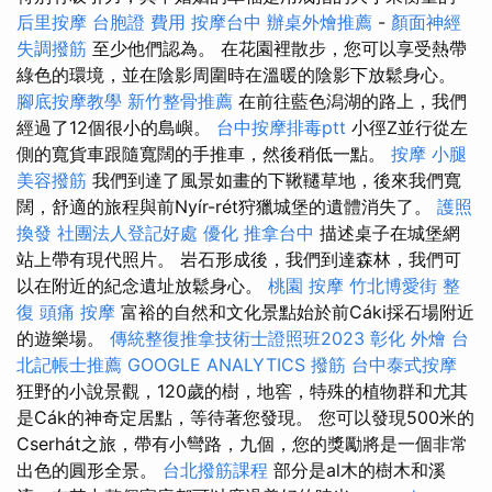
后里按摩
台胞證 費用
按摩台中
辦桌外燴推薦
-
顏面神經
失調撥筋
至少他們認為。 在花園裡散步，您可以享受熱帶
綠色的環境，並在陰影周圍時在溫暖的陰影下放鬆身心。
腳底按摩教學
新竹整骨推薦
在前往藍色潟湖的路上，我們
經過了12個很小的島嶼。
台中按摩排毒ptt
小徑Z並行從左
側的寬貨車跟隨寬闊的手推車，然後稍低一點。
按摩 小腿
美容撥筋
我們到達了風景如畫的下鞦韆草地，後來我們寬
闊，舒適的旅程與前Nyír-rét狩獵城堡的遺體消失了。
護照
換發
社團法人登記好處
優化
推拿台中
描述桌子在城堡網
站上帶有現代照片。 岩石形成後，我們到達森林，我們可
以在附近的紀念遺址放鬆身心。
桃園 按摩
竹北博愛街 整
復
頭痛 按摩
富裕的自然和文化景點始於前Cáki採石場附近
的遊樂場。
傳統整復推拿技術士證照班2023
彰化 外燴
台
北記帳士推薦
GOOGLE ANALYTICS
撥筋
台中泰式按摩
狂野的小說景觀，120歲的樹，地窖，特殊的植物群和尤其
是Cák的神奇定居點，等待著您發現。 您可以發現500米的
Cserhát之旅，帶有小彎路，九個，您的獎勵將是一個非常
出色的圓形全景。
台北撥筋課程
部分是al木的樹木和溪