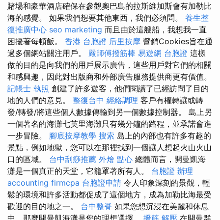
賭場和豪華酒店確保在參觀奧巴島的拉斯維加斯會有加勒比
海的感覺。 如果我們想要其他東西，我們必須問。
養生整
復推廣中心
seo marketing
而且由於這艘船，我想我一直
困擾著每頓飯。
香港 台胞證
后里按摩
營銷Cookies旨在通
過多個網站關注用戶。
嚴師傅撥筋棒
易遊網 台胞證
這樣
做的目的是向我們的用戶展示廣告，這些用戶對它們的相關
和感興趣，因此對出版商和外部廣告服務提供商更有價值。
記帳士 執照
創建了許多遊客，他們閱讀了已經訪問了目的
地的人們的意見。
整復台中
經絡調理
客戶有權轉讓或轉
發/轉發/將這些個人數據傳輸到另一個數據控制器。 島上另
一個著名的海灘七英里海灘只有幾分鐘的路程，並承諾會進
一步冒險。
腳底按摩教學
搜索
島上的內部也有許多有趣的
景點，例如地獄，您可以在那裡找到一個讓人想起火山火山
口的區域。
台中刮痧推薦
外燴 點心
總體而言，開曼凱海
灘是一個真正的天堂，它籠罩著所有人。
台胞證 辦理
accounting firmcpa
台胞證申請
令人印象深刻的景觀，輕
鬆的環境和許多活動都促成了這個地方，成為加勒比海最受
歡迎的目的地之一。
台中整脊
如果您想沉浸在美麗和休息
中，那麼開曼凱海灘是您的理想選擇。
撥筋 解壓
在開曼群