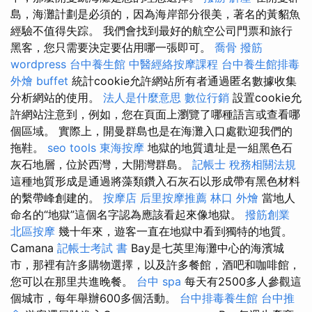
島，海灘計劃是必須的，因為海岸部分很美，著名的黃貂魚
經驗不值得失踪。 我們會找到最好的航空公司門票和旅行
黑客，您只需要決定要佔用哪一張即可。
喬骨
撥筋
wordpress
台中養生館
中醫經絡按摩課程
台中養生館排毒
外燴 buffet
統計cookie允許網站所有者通過匿名數據收集
分析網站的使用。
法人是什麼意思
數位行銷
設置cookie允
許網站注意到，例如，您在頁面上瀏覽了哪種語言或查看哪
個區域。 實際上，開曼群島也是在海灘入口處歡迎我們的
拖鞋。
seo tools
東海按摩
地獄的地質遺址是一組黑色石
灰石地層，位於西灣，大開灣群島。
記帳士 稅務相關法規
這種地質形成是通過將藻類鑽入石灰石以形成帶有黑色材料
的繫帶峰創建的。
按摩店
后里按摩推薦
林口 外燴
當地人
命名的“地獄”這個名字認為應該看起來像地獄。
撥筋創業
北區按摩
幾十年來，遊客一直在地獄中看到獨特的地質。
Camana
記帳士考試 書
Bay是七英里海灘中心的海濱城
市，那裡有許多購物選擇，以及許多餐館，酒吧和咖啡館，
您可以在那里共進晚餐。
台中 spa
每天有2500多人參觀這
個城市，每年舉辦600多個活動。
台中排毒養生館
台中推