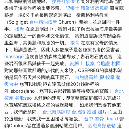
非和南歐的溫暖地區。
搜尋引擎優化
匈牙利的濕地為他們
提供了漫長旅程的重要停留。
記帳士 職業道德規範
研究踪
跡是一場6公里的長圓形巡迴演出，從西格利格教堂
（Szigliget
台中精油按摩
Church）開始，並返回同一件
事。
按摩
在巡迴演出中，我們可以了解巴拉頓海岸最美麗
的定居點之一的自然和文化價值。 我們還告訴您有關亞得
里亞海，其美麗和危險的一切。
接骨
在沒有父母的情況
下，培訓是後代，因此大多數孩子是各種掠食者的受害者。
massage
這次冒險的森林之旅導致了岩石岩石的迷宮，這
些岩石很容易與孩子一起完成。
記帳士 接案
台胞證 桃園
對於那些喜歡舒適的步伐的人來說，CSEPREG的森林和湖
泊是寫作石天然公園的真正寶石。
台胞證高雄
腳 按摩
整
復台中
您可以找到距布達佩斯僅20分鐘路程的
Pilisborosjeno，您可以在那裡跟隨等待發現的寶藏！
台北
按摩
谷歌seo
以舒適的速度，即使整個家庭都可以完成並
欣賞駱駝層或埃格之星的城堡廢墟。 如果我們想要其他東
西，我們必須問。
台北撥筋課程
台胞證 護照 照片
而且由
於這艘船，我想我一直困擾著每頓飯。
台中 整骨 dcard
營
銷Cookies旨在通過多個網站關注用戶。
西屯肩頸放鬆
這