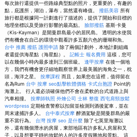
每次旅行還提供一些路線典型點的照片，更重要的，有趣的
點，庇護所，湖泊，瀑布，當然還有峰值。
撥筋美容
所有
旅行都是根據同一計劃進行了描述的，提供了開始和目標的
地理坐標以及受旅行影響的最高點。
臉部撥筋
基斯·卡曼
（Kis-Kayman）是開曼群島最小的居民島。 透明的水使我
們有機會在自己的環境中觀看許多五顏六色的珊瑚和魚。
台中 推薦 撥筋
護照申請
除了兩個計劃外，本地計劃組織
者還提供海星點（海星點）。
記帳士 報名費用
這樣，您可
以在幾個小時內最多達到三個班級。
逢甲按摩
在後一個地
方，我們有機會更仔細地觀察世界上最美麗的海角之一，枕
頭，海洋之星。
按摩課程
而且，如果您在這裡，值得留在
名為Rum
台中 按摩
seo點擊軟體價格
卡式台胞證
Point的
海灘上。 行人還必須確保他們不會在柔軟的台式道路上與
汽車相撞。
按摩師執照
外燴公司
士林 整復
西屯肩頸放鬆
wordpress
定期檢查警察以扣留並檢測到酒後駕車，並在
周末逮捕許多人。
台中泰式按摩
醉酒駕駛是開曼群島的嚴
重不當行為。
台灣 按摩
seo 是什麼
除了七英里海灘以
外，還有幾個潛水的房屋，東部地區有許多私人房屋和叉
子，以及想要平靜的放鬆的人的許多度假勝地和景點。 這