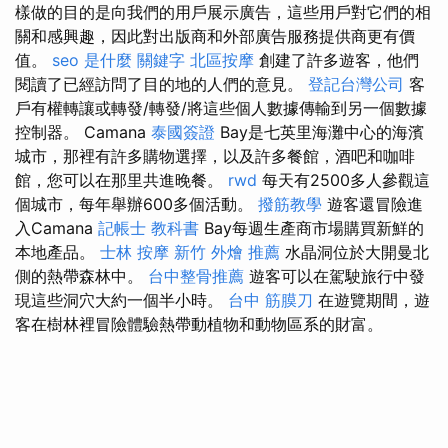
樣做的目的是向我們的用戶展示廣告，這些用戶對它們的相
關和感興趣，因此對出版商和外部廣告服務提供商更有價
值。
seo 是什麼
關鍵字
北區按摩
創建了許多遊客，他們
閱讀了已經訪問了目的地的人們的意見。
登記台灣公司
客
戶有權轉讓或轉發/轉發/將這些個人數據傳輸到另一個數據
控制器。 Camana
泰國簽證
Bay是七英里海灘中心的海濱
城市，那裡有許多購物選擇，以及許多餐館，酒吧和咖啡
館，您可以在那里共進晚餐。
rwd
每天有2500多人參觀這
個城市，每年舉辦600多個活動。
撥筋教學
遊客還冒險進
入Camana
記帳士 教科書
Bay每週生產商市場購買新鮮的
本地產品。
士林 按摩
新竹 外燴 推薦
水晶洞位於大開曼北
側的熱帶森林中。
台中整骨推薦
遊客可以在駕駛旅行中發
現這些洞穴大約一個半小時。
台中 筋膜刀
在遊覽期間，遊
客在樹林裡冒險體驗熱帶動植物和動物區系的財富。