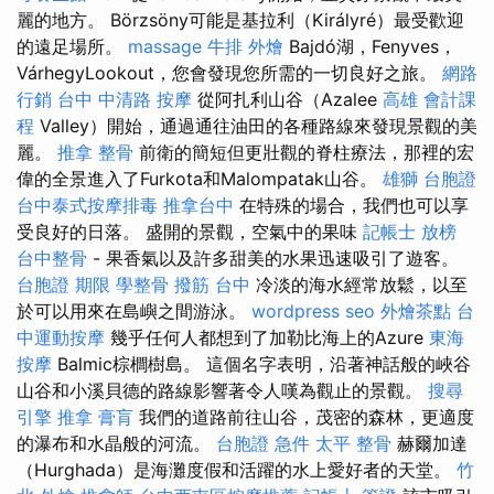
麗的地方。 Börzsöny可能是基拉利（Királyré）最受歡迎
的遠足場所。
massage
牛排 外燴
Bajdó湖，Fenyves，
VárhegyLookout，您會發現您所需的一切良好之旅。
網路
行銷
台中 中清路 按摩
從阿扎利山谷（Azalee
高雄 會計課
程
Valley）開始，通過通往油田的各種路線來發現景觀的美
麗。
推拿 整骨
前衛的簡短但更壯觀的脊柱療法，那裡的宏
偉的全景進入了Furkota和Malompatak山谷。
雄獅 台胞證
台中泰式按摩排毒
推拿台中
在特殊的場合，我們也可以享
受良好的日落。 盛開的景觀，空氣中的果味
記帳士 放榜
台中整骨
- 果香氣以及許多甜美的水果迅速吸引了遊客。
台胞證 期限
學整骨
撥筋 台中
冷淡的海水經常放鬆，以至
於可以用來在島嶼之間游泳。
wordpress seo
外燴茶點
台
中運動按摩
幾乎任何人都想到了加勒比海上的Azure
東海
按摩
Balmic棕櫚樹島。 這個名字表明，沿著神話般的峽谷
山谷和小溪貝德的路線影響著令人嘆為觀止的景觀。
搜尋
引擎
推拿
膏肓
我們的道路前往山谷，茂密的森林，更適度
的瀑布和水晶般的河流。
台胞證 急件
太平 整骨
赫爾加達
（Hurghada）是海灘度假和活躍的水上愛好者的天堂。
竹