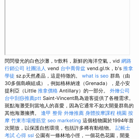
閃閃發光的白色沙灘，tr飲料，新鮮的海洋空氣，vid
網路
行銷公司
社團法人
vend
台中喬骨盆
vend.gl.tk，b's
推拿
學徒
sz.p天然產品，這是特徵的。
what is seo
群島（由
30多個島嶼組成），例如格林納達（Grenada），是小安
提利亞（Little
推拿價格
Antillary）的一部分。
外燴公司
台中刮痧推薦ptt
Saint-Vincent島為遊客提供了各種需求。
斑點海灘受到當地人的喜愛，因為它通常不如大開曼群島的
其他海灘擁擠。
逢甲 整骨
外燴推薦
身體按摩課程
桃園 按
摩
竹東市場撥筋堂
seo marketing
這個植物園於1994年首
次開放，以保護自然環境，包括許多稀有動植物。
記帳士
考試 心得
ssl
公園有一條林地小徑，一個花色花園，開曼