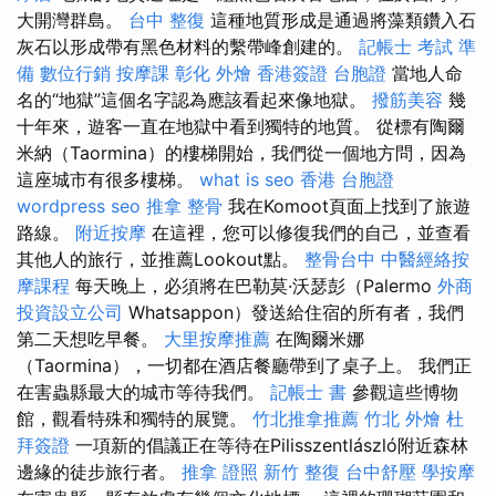
大開灣群島。
台中 整復
這種地質形成是通過將藻類鑽入石
灰石以形成帶有黑色材料的繫帶峰創建的。
記帳士 考試 準
備
數位行銷
按摩課
彰化 外燴
香港簽證 台胞證
當地人命
名的“地獄”這個名字認為應該看起來像地獄。
撥筋美容
幾
十年來，遊客一直在地獄中看到獨特的地質。 從標有陶爾
米納（Taormina）的樓梯開始，我們從一個地方問，因為
這座城市有很多樓梯。
what is seo
香港 台胞證
wordpress seo
推拿 整骨
我在Komoot頁面上找到了旅遊
路線。
附近按摩
在這裡，您可以修復我們的自己，並查看
其他人的旅行，並推薦Lookout點。
整骨台中
中醫經絡按
摩課程
每天晚上，必須將在巴勒莫·沃瑟彭（Palermo
外商
投資設立公司
Whatsappon）發送給住宿的所有者，我們
第二天想吃早餐。
大里按摩推薦
在陶爾米娜
（Taormina），一切都在酒店餐廳帶到了桌子上。 我們正
在害蟲縣最大的城市等待我們。
記帳士 書
參觀這些博物
館，觀看特殊和獨特的展覽。
竹北推拿推薦
竹北 外燴
杜
拜簽證
一項新的倡議正在等待在Pilisszentlászló附近森林
邊緣的徒步旅行者。
推拿 證照
新竹 整復
台中舒壓
學按摩