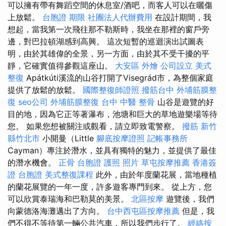
可以擁有帶有舞蹈空間的休息室/酒吧，而客人可以在曬傷
上放鬆。
台胞證 期限
社團法人代辦費用
在設計期間，我
想起，當我第一次飛往那不勒斯時，我坐在那裡的窗戶旁
邊，對巴拉頓湖感到高興。 這次短暫的巡迴演出試圖表
明，由於其雄偉的全景，另一方面，由於其不受干擾的平
靜，它確實值得參觀這座山。
大安區 外燴
公司設立
美式
整復
Apátkúti溪流的山谷打開了Visegrád市，為整個家庭
提供了放鬆的放鬆。
國際整復師證照
撥筋台中
外埔筋膜整
復
seo公司
外埔筋膜整復
台中 中醫 整骨
山谷是遊覽的好
目的地，因為它正等著瀑布，池塘和巨大的草地遊樂場等待
您。 如果您想被關注或觀看，請立即致電警察。
撥筋 新竹
縣竹北市
小開曼（Little
腳底按摩證照
記帳事務所
Cayman）專注於潛水，並具有獨特的魅力，並提供了最佳
的潛水機會。
正骨
台胞證 護照 照片
草屯按摩推薦
香港簽
證 台胞證
美式整復課程
此外，由於年度蘭花展，當地種植
的蘭花展覽的一年一度，許多遊客專門到來。 從上方，您
可以欣賞泰瑞海和巴勒莫的美景。
北區按摩
遊覽後，我們
向蒙德洛海灘邁出了方向。
台中西屯區按摩推薦
但是，我
們不得不等待第一輛公共汽車，所以我們步行了。
經絡按