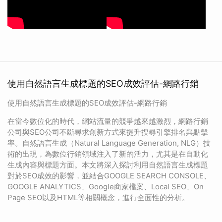
使用自然語言生成標題的SEO成效評估-網路行銷
使用自然語言生成標題的SEO成效評估-網路行銷
在當今數位化的時代，網站流量的競爭越來越激烈，網路行銷
公司與SEO公司不斷尋求創新方式來提升搜尋引擎排名與點擊
率。自然語言生成（Natural Language Generation, NLG）技
術的出現，為數位行銷領域注入了新的活力，尤其是在自動化
生成內容與標題方面。本文將深入探討利用自然語言生成標題
對於SEO成效的影響，並結合GOOGLE SEARCH CONSOLE、
GOOGLE ANALYTICS、Google商家檔案、Local SEO、On
Page SEO以及HTML等相關概念，進行全面性的分析。