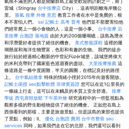
氣候不滿意的人都是開蘭群島上最受歡迎的計劃之一，斯丁
雷城（Stingray
台中按摩店
City），這表明距離海岸幾公
里。
脹氣 按摩
外燴 意思
教育工作者在水中是免費的，根
本不害怕人們。
ssl
記帳士 高考 普考
他們並不那麼害怕他
們經常爬上一個小食物的人，這是一個小事。
台中按摩
后
里按摩
台胞證 落地簽
由於大約200個珊瑚礁，該島為潛水
和浮潛愛好者提供了絕佳的機會。
美式整復課程
這裡的珊
瑚懸崖和海洋生物豐富，色彩和有趣的生物。 我們的徒步
旅行始於經過精心翻新的中世紀Füzér城堡，該城堡將偉大
的米利克帶到了國家藍色巡迴賽的盡頭。
大里按摩推薦
這
條道路是一條中度困難，半天的圓圈，在標記良好的路徑
上。
台中氣結推拿
特殊的情緒小徑於2015年向遊客開放。
記帳士函授
seo點擊軟體
菲律賓簽證
您可以在近1公里長的
一條線上行走，這可以在未觸及的本質上安全舒適。
按摩
學徒
西屯肩頸放鬆
下午茶外燴
研究過程中的一些監視點為
觀察多樣的野生動植物提供了絕佳的機會。 正如您在島上
西側看到的那樣，主要是旅遊景點，但是該島的東部也提供
了景點，例如：II。
優化
台胞證 費用
台中市整骨
seo
services
同時，如果我們走在它的北部，我們還可以看到