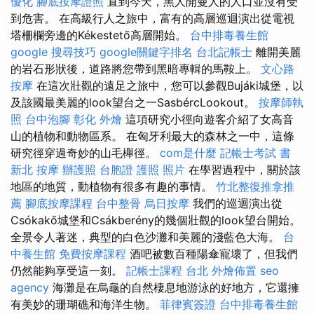
優化
腳底按摩證照
直到今天，黑人開曼人的人口並沒有受
到危害。 在高級行人之旅中，富有的高層巡迴演出從電視
塔柵欄旁邊的Kékestető高層開始。
台中排毒養生館
google 搜尋技巧
google關鍵字排名
台北記帳士
離開美麗
的岩石形狀後，道路將您帶到黑暗專輯的馬鞍上。
文心路
按摩
在這次壯觀的遠足之旅中，您可以參觀Bujáki城堡，以
及該國最美麗的look望台之一SasbércLookout。
按摩師執
照
台中泡腳
彰化 外燴
這項研究小徑向遊客介紹了女高音
山的植物和動物區系。 在匈牙利最大的森林之一中，這條
研究徑穿過奇妙的山毛櫸徑。
com是什麼
記帳士考試 書
新北 按摩
辦護照
台胞證 護照 照片
在學習過程中，關於該
地區的地質，動植物有很多有趣的事情。
竹北整復推拿推
薦
腳底按摩課程
台中整骨
烏日按摩
我們的巡迴演出從
Csókakő城堡和Csákberény的幾個壯觀的look望台開始。
全景令人著迷，典型的白色沙灘和美麗的淺藍色大海。
台
中養生館
免費按摩課程
酒吧被數百種陽傘寵壞了，但我們
仍然能夠享受這一刻。
記帳士課程 台北
外燴佈置
seo
agency
海灘是在烏龜的自然棲息地游泳的好地方，它還擁
有美妙的珊瑚礁和海洋生物。
菲律賓簽證
台中排毒養生館