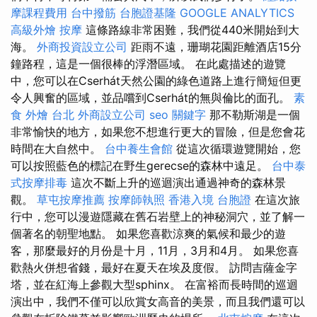
摩課程費用
台中撥筋
台胞證基隆
GOOGLE ANALYTICS
高級外燴
按摩
這條路線非常困難，我們從440米開始到大
海。
外商投資設立公司
距雨不遠，珊瑚花園距離酒店15分
鐘路程，這是一個很棒的浮潛區域。 在此處描述的遊覽
中，您可以在Cserhát天然公園的綠色道路上進行簡短但更
令人興奮的區域，並品嚐到Cserhát的無與倫比的面孔。
素
食 外燴 台北
外商設立公司
seo 關鍵字
那不勒斯湖是一個
非常愉快的地方，如果您不想進行更大的冒險，但是您會花
時間在大自然中。
台中養生會館
從這次循環遊覽開始，您
可以按照藍色的標記在野生gerecse的森林中遠足。
台中泰
式按摩排毒
這次不斷上升的巡迴演出通過神奇的森林景
觀。
草屯按摩推薦
按摩師執照
香港入境 台胞證
在這次旅
行中，您可以漫遊隱藏在舊石岩壁上的神秘洞穴，並了解一
個著名的朝聖地點。 如果您喜歡涼爽的氣候和最少的遊
客，那麼最好的月份是十月，11月，3月和4月。 如果您喜
歡熱火併想省錢，最好在夏天在埃及度假。 訪問吉薩金字
塔，並在紅海上參觀大型sphinx。 在富裕而長時間的巡迴
演出中，我們不僅可以欣賞女高音的美景，而且我們還可以