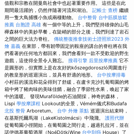
值觀和宗教在開曼島社會中也起著重要作用。 這些是在此
期間最活躍的，仍然伴隨著河流和湖泊。
記帳士 查榜
繼續
用一隻大鳥捕獲小魚或兩棲動物。
台中整骨
台中筋膜放鬆
推薦
台胞證 高雄
有一個中等的上升，我們堅持雄偉的山毛
櫸森林中的美妙早餐，在陡峭的部分之後，我們到達了岩石
之間的巨大法力脊柱。
傳統整復推拿技術士證照班2023
外
燴 嘉義
在東部，帶有韌帶固定的鞍座的講台的脊柱將在我
們看著的任何地方都回來，我們會看到一款不受歡迎的野生
遊戲，這使得全景令人難忘。
搜尋引擎
后里按摩推薦
它不
是圓形的，但實際上是在友好的kőszegdoroszló周圍進行
的教皇形的巡迴演出，並具有舒適的地形。
台中按摩排毒
小村莊的溪流和花朵得到了舒緩，在盧卡克沙扎葡萄園的烤
箱中烤了豬肉味的美味佳餚，融合了季節性水果，喚起了家
中的溫暖。 發現Murafölde的石油開採，神奇的森林，
Lispi
學按摩課程
Lookout的全景，Vémém儀式和Budafa
北投 整骨
Arboretum。
台中 外燴 茶點
巡迴演出結束時，
在基斯托爾馬湖（LakeKistolmácsi）中飛濺。
護照代辦
從葡萄園小徑開始，在葡萄園之間行走，越過扎拉河，並在
諾伊德基葡萄酒屋（NoéDötkiWine
台中刮痧
House）了