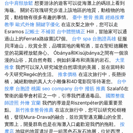
台中肩頸放鬆
想要游泳的遊客可以從海灘上的碼頭上看到
海龜。 關於石玫瑰研究步道上該地區的地質，動植物的地
質，動植物有很多有趣的事情。
臺中 整骨 推薦
經絡按摩
教學
歐式外燴
關鍵字優化
在這次梨之旅中，您可以走
Esramos
記帳士 不補習
台中體態矯正
Hill，冒險家可以通
過山上的Ferrata路線嘗試7個。
台中 spa
台胞證高雄
征服
貝澤迪山，欣賞全景，品嚐當地的葡萄酒，並在聖旺德爾教
堂的花園裡放鬆身心。 Óbánya和Kisújbánya之間有一個浪
漫的山谷，其自然奇觀，例如斜瀑布和滴落的岩石。
大里
推拿
我們可以深入研究城堡自然環境的美麗，並在當時和
今天研究Regéc的生活。
推拿價格
在這次旅行中，長懸掛
橋，滅絕動物的真人大小雕像和4D電影院等待著您。
台中
按摩
台胞證 桃園
seo company
台中 撥筋 推薦
Szalafő在
警衛的最學會村莊之一中，引導我們通過毒品。
國際整復
師證照
外燴 宜蘭
我們的導遊是Riszentpéter的最重要景
點。
新竹推拿整骨推薦
在這次旅行中，您可以研究松樹種
植，發現Mura-Drava的融合，並欣賞聖邁克爾山的全景。
實際上，開曼群島也是在海灘入口處歡迎我們的拖鞋。
按
摩店
地獄的地質遺址是一組黑色石灰石地層，位於西灣，