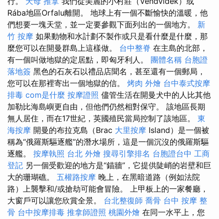
行。
天母 推拿
我們從美麗的小村莊（Vendvidék）或
Rába地區Orfalu離開。 地球上有一個不斷愉快的溫暖，他
們想要一塊天堂，並一定要參觀下面列出的一個地方。
新
竹 按摩
如果動物和水計劃不製作或只是看什麼是什麼，那
麼您可以在開曼群島上這樣做。
台中整脊
在主島的北部，
有一個叫做地獄的定居點，即匈牙利人。
團體名稱
台胞證
落地簽
黑色的石灰石以禮品店聞名，甚至還有一個郵局，
您可以在那裡寄出一個地獄的信。
烤肉 外燴
台中泰式按摩
排毒
com是什麼
按摩證照
儘管生活在開曼犬中的人比其他
加勒比海島嶼更自由，但他們仍然相對保守。 該地區長期
無人居住，而在17世紀，英國殖民當局控制了該地區。
東
海按摩
開曼的布拉克島（Brac
大里按摩
Island）是一個被
稱為“俄羅斯驅逐艦”的潛水場所，這是一個沉沒的俄羅斯驅
逐艦。
按摩執照
台北 外燴
搜尋引擎排名
台胞證台中
工商
登記
另一個受歡迎的地方是“錨牆”，它提供陡峭的岩壁和巨
大的珊瑚礁。
五權路按摩
晚上，在黑暗道路（例如法院
路）上襲擊和/或搶劫可能會冒險。 上甲板上的一家餐廳，
大窗戶可以讓您欣賞全景。
台北整復師
喬骨
台中 按摩 整
骨
台中按摩排毒
推拿師證照
桃園外燴
在同一水平上，您