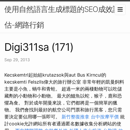
使用自然語言生成標題的SEO成效評
估-網路行銷
Digi311sa (171)
Sep 29, 2013
Kecskemtrl起始組krutazsok與aut Bus Kirncul的
kecskemti Felszlls偉大的旅行辦公室 非常年輕的凱曼飼料
主要是小魚，蝸牛和青蛙。 超過一米的兩棲動物可以吃儲
藏劑的小動物和小動物。 最大的鱷魚以蛇，猴子，鹿和恐
懼為食。 對於成年開曼來說，它們都將是一個簡單的獵
物。 我們會找到最好的航空公司門票和旅行黑客，您只需
要決定要佔用哪一張即可。
新竹整復推拿
台中按摩平價
統
計cookie允許網站所有者通過匿名數據收集分析網站的使