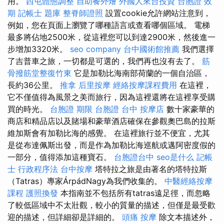
用。
西屯體態調整
自助餐外燴
外國人來台投資
台胞證 效
期
記帳士 題庫
整脊師證照
設置cookie允許網站注意到，
例如，您在頁面上瀏覽了哪種語言或查看哪個區域。 電梯
最多將佔地2500米，從這裡您可以到達2900米，然後進一
步增加3320米。
seo company
台中國術館推薦
我們選擇
了吉普車之旅，一切都是可選的，我們再也沒有去了。
筋
骨撥筋堂整復竹東
它是加勒比海南部荷蘭的一個自治區，
長約36公里。
推拿
后里按摩
經絡按摩課程費用
在這裡，
它不僅值得為風景之美而旅行，因為這裡還將在這裡享受購
買的時光。
台胞證 期限
台胞證 台中
按摩店
數十家豪華的
商店和精品店以及賭場和豪華酒店確保在參觀奧巴島的拉斯
維加斯會有加勒比海的感覺。 在這裡旅行並不便宜，尤其
是從布達佩斯出發，而是作為加勒比海巡航或邁阿密度假的
一部分，值得添加這種寶石。
台胞證台中
seo是什么
記帳
士 行政程序法
台中按摩
塔特拉之旅是由著名的塔特拉斯
（Tatras）專家ÁrpádNagy為我們收集的。
中醫經絡按摩
課程
護照換發
本指南並不包括所有tatras遠足徑，而忽略
了較低區域中不太壯觀，較小的質量的描述，但僅是最受歡
迎的描述，但詳細卻是詳細的。
頭痛 按摩
除文本描述外，