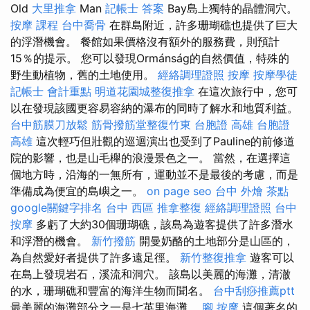
Old
大里推拿
Man
記帳士 答案
Bay島上獨特的晶體洞穴。
按摩 課程
台中喬骨
在群島附近，許多珊瑚礁也提供了巨大
的浮潛機會。 餐館如果價格沒有額外的服務費，則預計
15％的提示。 您可以發現Ormánság的自然價值，特殊的
野生動植物，舊的土地使用。
經絡調理證照
按摩
按摩學徒
記帳士 會計重點
明道花園城整復推拿
在這次旅行中，您可
以在發現該國更容易容納的瀑布的同時了解水和地質利益。
台中筋膜刀放鬆
筋骨撥筋堂整復竹東
台胞證 高雄
台胞證
高雄
這次輕巧但壯觀的巡迴演出也受到了Pauline的前修道
院的影響，也是山毛櫸的浪漫景色之一。 當然，在選擇這
個地方時，沿海的一無所有，運動並不是最後的考慮，而是
準備成為便宜的島嶼之一。
on page seo
台中 外燴 茶點
google關鍵字排名
台中 西區 推拿整復
經絡調理證照
台中
按摩
多虧了大約30個珊瑚礁，該島為遊客提供了許多潛水
和浮潛的機會。
新竹撥筋
開曼奶酪的土地部分是山區的，
為自然愛好者提供了許多遠足徑。
新竹整復推拿
遊客可以
在島上發現岩石，溪流和洞穴。 該島以美麗的海灘，清澈
的水，珊瑚礁和豐富的海洋生物而聞名。
台中刮痧推薦ptt
最美麗的海灘部分之一是七英里海灘。
腳 按摩
這個著名的