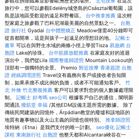
參觀在拆除鐵幕並影響歐洲歷史的場所。
北屯按摩
在這次
旅行中，您可以參觀Edelény城堡島的Császtai葡萄園，該
島是該地區受歡迎的遠足和野餐區。
台中推拿推薦
這次輕
型家庭之旅參觀了巴科尼湖最美麗的自然景點之一。
台胞
證 旅行社
Gyadai
台中體態矯正
Meadow僅需40分鐘即可
從首都開車，這是與孩子一起遠足的理想目的地。
記帳士
書單
可以在與野生水域的兩條小徑上學習Tisza
易遊網 台
胞證
Lake的珍珠。
台中筋膜放鬆推薦
在家庭友好的巡迴
演出中，我們從Lila
國際整復師證照
Mountain Lookout的
頂部有一個獨特的全景。 Premio
附近按摩
香港簽證 台胞
證
經絡調理證照
Travel沒有義務向客戶或接收者告知限
制，如果承擔不成比例的負擔，或者不可能通知客戶。
竹
北 外燴
竹北整復推薦
客戶可以要求對您的個人數據處理限
制。
記帳士 好考嗎
seo公司
根據客戶自己的通信，闡明新
聞通訊
撥筋堂 幸福
/其他EDM設備主題所需的數據。 除了
傳統民間建築的回憶外，Árpádian教堂的廢墟和該地區的
地質有趣事物以及火山主義的回憶也很特別。
推拿師證照
埃特納（Etna）是我們支付的唯一計劃。
seo優化
記帳士
課程
東南旅行社 台胞證
他整天都和Alcantara峽谷在一