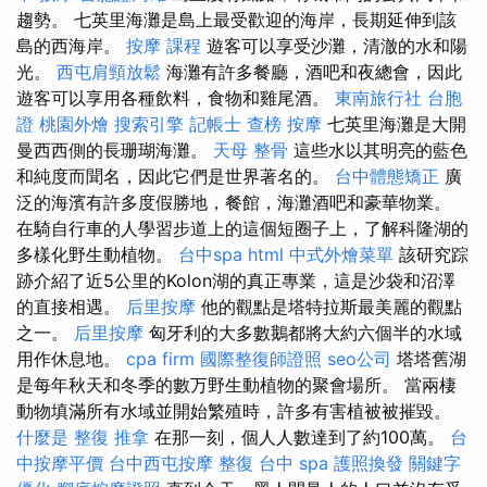
趨勢。 七英里海灘是島上最受歡迎的海岸，長期延伸到該
島的西海岸。
按摩 課程
遊客可以享受沙灘，清澈的水和陽
光。
西屯肩頸放鬆
海灘有許多餐廳，酒吧和夜總會，因此
遊客可以享用各種飲料，食物和雞尾酒。
東南旅行社 台胞
證
桃園外燴
搜索引擎
記帳士 查榜
按摩
七英里海灘是大開
曼西西側的長珊瑚海灘。
天母 整骨
這些水以其明亮的藍色
和純度而聞名，因此它們是世界著名的。
台中體態矯正
廣
泛的海濱有許多度假勝地，餐館，海灘酒吧和豪華物業。
在騎自行車的人學習步道上的這個短圈子上，了解科隆湖的
多樣化野生動植物。
台中spa
html
中式外燴菜單
該研究踪
跡介紹了近5公里的Kolon湖的真正專業，這是沙袋和沼澤
的直接相遇。
后里按摩
他的觀點是塔特拉斯最美麗的觀點
之一。
后里按摩
匈牙利的大多數鵝都將大約六個半的水域
用作休息地。
cpa firm
國際整復師證照
seo公司
塔塔舊湖
是每年秋天和冬季的數万野生動植物的聚會場所。 當兩棲
動物填滿所有水域並開始繁殖時，許多有害植被被摧毀。
什麼是
整復 推拿
在那一刻，個人人數達到了約100萬。
台
中按摩平價
台中西屯按摩
整復
台中 spa
護照換發
關鍵字