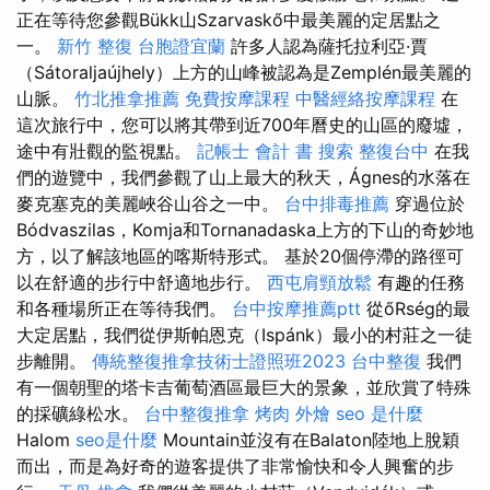
正在等待您參觀Bükk山Szarvaskő中最美麗的定居點之
一。
新竹 整復
台胞證宜蘭
許多人認為薩托拉利亞·賈
（Sátoraljaújhely）上方的山峰被認為是Zemplén最美麗的
山脈。
竹北推拿推薦
免費按摩課程
中醫經絡按摩課程
在
這次旅行中，您可以將其帶到近700年曆史的山區的廢墟，
途中有壯觀的監視點。
記帳士 會計 書
搜索
整復台中
在我
們的遊覽中，我們參觀了山上最大的秋天，Ágnes的水落在
麥克塞克的美麗峽谷山谷之一中。
台中排毒推薦
穿過位於
Bódvaszilas，Komja和Tornanadaska上方的下山的奇妙地
方，以了解該地區的喀斯特形式。 基於20個停滯的路徑可
以在舒適的步行中舒適地步行。
西屯肩頸放鬆
有趣的任務
和各種場所正在等待我們。
台中按摩推薦ptt
從őRség的最
大定居點，我們從伊斯帕恩克（Ispánk）最小的村莊之一徒
步離開。
傳統整復推拿技術士證照班2023
台中整復
我們
有一個朝聖的塔卡吉葡萄酒區最巨大的景象，並欣賞了特殊
的採礦綠松水。
台中整復推拿
烤肉 外燴
seo 是什麼
Halom
seo是什麼
Mountain並沒有在Balaton陸地上脫穎
而出，而是為好奇的遊客提供了非常愉快和令人興奮的步