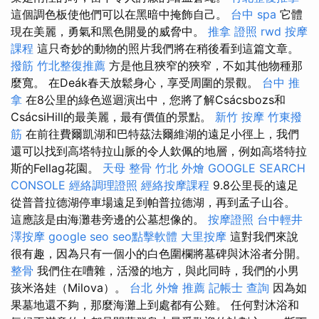
這個調色板使他們可以在黑暗中掩飾自己。
台中 spa
它體
現在美麗，勇氣和黑色開曼的威脅中。
推拿 證照
rwd
按摩
課程
這只奇妙的動物的照片我們將在稍後看到這篇文章。
撥筋
竹北整復推薦
方是他且狹窄的狹窄，不如其他物種那
麼寬。 在Deák春天放鬆身心，享受周圍的景觀。
台中 推
拿
在8公里的綠色巡迴演出中，您將了解Csácsbozs和
CsácsiHill的最美麗，最有價值的景點。
新竹 按摩
竹東撥
筋
在前往費爾凱湖和巴特茲法爾維湖的遠足小徑上，我們
還可以找到高塔特拉山脈的令人欽佩的地層，例如高塔特拉
斯的Fellag花園。
天母 整骨
竹北 外燴
GOOGLE SEARCH
CONSOLE
經絡調理證照
經絡按摩課程
9.8公里長的遠足
從普普拉德湖停車場遠足到帕普拉德湖，再到孟子山谷。
這應該是由海灘巷旁邊的公墓想像的。
按摩證照
台中輕井
澤按摩
google seo
seo點擊軟體
大里按摩
這對我們來說
很有趣，因為只有一個小的白色圍欄將墓碑與沐浴者分開。
整骨
我們住在嘈雜，活潑的地方，與此同時，我們的小男
孩米洛娃（Milova）。
台北 外燴 推薦
記帳士 查詢
因為如
果墓地還不夠，那麼海灘上到處都有公雞。 任何對沐浴和