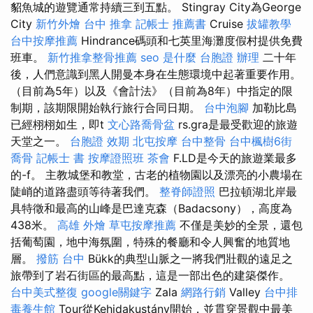
貂魚城的遊覽通常持續三到五點。 Stingray City為George
City
新竹外燴
台中 推拿
記帳士 推薦書
Cruise
拔罐教學
台中按摩推薦
Hindrance碼頭和七英里海灘度假村提供免費
班車。
新竹推拿整骨推薦
seo 是什麼
台胞證 辦理
二十年
後，人們意識到黑人開曼本身在生態環境中起著重要作用。
（目前為5年）以及《會計法》（目前為8年）中指定的限
制期，該期限開始執行旅行合同日期。
台中泡腳
加勒比島
已經栩栩如生，即t
文心路喬骨盆
rs.gra是最受歡迎的旅遊
天堂之一。
台胞證 效期
北屯按摩
台中整骨
台中楓樹6街
喬骨
記帳士 書
按摩證照班
茶會
F.LD是今天的旅遊業最多
的-f。 主教城堡和教堂，古老的植物園以及漂亮的小農場在
陡峭的道路盡頭等待著我們。
整脊師證照
巴拉頓湖北岸最
具特徵和最高的山峰是巴達克森（Badacsony），高度為
438米。
高雄 外燴
草屯按摩推薦
不僅是美妙的全景，還包
括葡萄園，地中海氛圍，特殊的餐廳和令人興奮的地質地
層。
撥筋 台中
Bükk的典型山脈之一將我們壯觀的遠足之
旅帶到了岩石街區的最高點，這是一部出色的建築傑作。
台中美式整復
google關鍵字
Zala
網路行銷
Valley
台中排
毒養生館
Tour從Kehidakustány開始，並貫穿景觀中最美