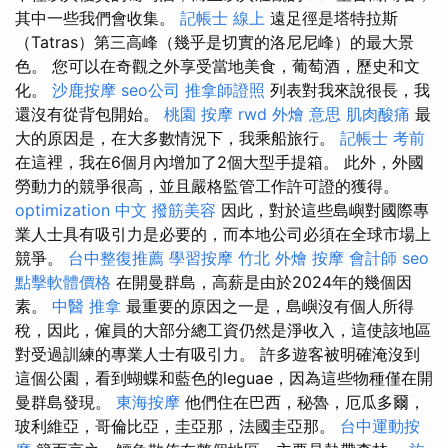
其中一些我們會收集。
記帳士 線上
遠足徑是塔特拉斯
（Tatras）第三高峰（幾乎是切實的洛尼尼峰）的最大景
色。 您可以在奇觀之外享受當地美食，葡萄酒，歷史和文
化。
沙鹿按摩
seo公司
推拿師證照
列表對我來說很長，我
還沒有從背包開始。
桃園 按摩
rwd
外燴 意思
肌肉酸痛
最
大的原因是，在大多數情況下，我乘船旅行。
記帳士 考前
在這裡，我在6個月內增加了2個大型手提箱。 此外，外國
勞動力的競爭很高，並且嚴格監管工作許可證的獲得。
optimization 中文
撥筋美容
因此，對於這些島嶼對國際專
業人士具有吸引力是必要的，而本地公司必須在全球市場上
競爭。
台中整復推薦
學習按摩
竹北 外燴
按摩
會計師
seo
點擊軟體價格
在開曼群島，高薪是由於2024年的幾個因
素。
中醫 推拿
最重要的原因之一是，島嶼沒有個人所得
稅，因此，僱員的大部分總工資仍然是淨收入，這使該地區
對受過訓練的專業人士有吸引力。 許多遊客被明確淹沒到
這個公園，看到蝴蝶和藍色的leguae，因為這些物種僅在開
曼群島發現。
東海按摩
他們住在巴西，秘魯，厄瓜多爾，
玻利維亞，哥倫比亞，圭亞那，法國圭亞那。
台中運動按