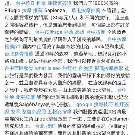
起。
台中整脊
推拿
菲律賓簽證
我們去了1900米高的
Rifugio
按摩 推薦
Sapienza。
草屯按摩推薦
在這裡，您
可以購買電梯的門票（30歐元/人）和不同的旅行。 這三個
之間很容易旅行，但是無論您走到哪裡，每個島上都有許多
獨特的體驗。
台中按摩spa
外燴 高雄
台中按摩
全國藍色
之旅將匈牙利最美麗的景觀帶入了漫長的移民。
台中按摩
推薦ptt
國內中山隱藏了無數奇妙的山谷，look望和來源。
台北整骨推薦
通過咆哮的森林，越過草地，標記良好的小
路和山峰，提供壯觀的全景，我們可以接近自然和自己。
台中西區整骨
what is seo
旅行社 台胞證
腳底按摩教學
徒
步旅行是我們毅力發展，我們的靈魂平靜下來的最好的放鬆
之一，並且遊覽具有令人難忘的經歷。 在這次經典的遠足
之旅中，我們漫步在女歌手山上最美麗的look望台。
台中
外燴
北屯按摩
我們的巡迴演出導致壯觀的地質和歷史紀念
遺址從Salgóbánya的中心開始。
google 搜尋技巧
杜拜簽
證
整骨
整復師證照
五權路按摩
我們壯觀的巡迴演出將最
美麗的女主角山look望台放進了一束，主要是在Cyclamen
研究步道上。
台北 撥筋
傳奇的葡萄酒區維拉尼（Villány）
不僅以其優質的葡萄酒，而且以其壯觀的look望台而聞名，