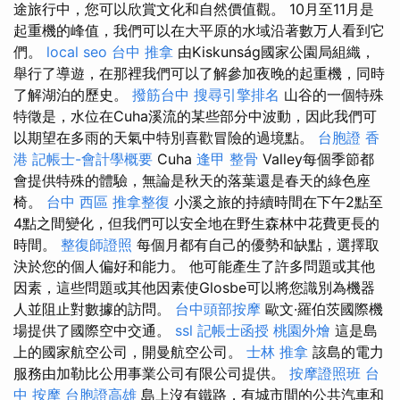
途旅行中，您可以欣賞文化和自然價值觀。 10月至11月是
起重機的峰值，我們可以在大平原的水域沿著數万人看到它
們。
local seo
台中 推拿
由Kiskunság國家公園局組織，
舉行了導遊，在那裡我們可以了解參加夜晚的起重機，同時
了解湖泊的歷史。
撥筋台中
搜尋引擎排名
山谷的一個特殊
特徵是，水位在Cuha溪流的某些部分中波動，因此我們可
以期望在多雨的天氣中特別喜歡冒險的過境點。
台胞證 香
港
記帳士-會計學概要
Cuha
逢甲 整骨
Valley每個季節都
會提供特殊的體驗，無論是秋天的落葉還是春天的綠色座
椅。
台中 西區 推拿整復
小溪之旅的持續時間在下午2點至
4點之間變化，但我們可以安全地在野生森林中花費更長的
時間。
整復師證照
每個月都有自己的優勢和缺點，選擇取
決於您的個人偏好和能力。 他可能產生了許多問題或其他
因素，這些問題或其他因素使Glosbe可以將您識別為機器
人並阻止對數據的訪問。
台中頭部按摩
歐文·羅伯茨國際機
場提供了國際空中交通。
ssl
記帳士函授
桃園外燴
這是島
上的國家航空公司，開曼航空公司。
士林 推拿
該島的電力
服務由加勒比公用事業公司有限公司提供。
按摩證照班
台
中 按摩
台胞證高雄
島上沒有鐵路，有城市間的公共汽車和