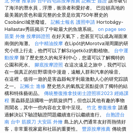
北 外燴
推拿師
台中西屯區按摩推薦
記帳士 簽證
該市吸引
了海洋的潛水員，浮潛，衝浪者和愛好者。 巴拉頓高地的
最美麗的景色和最完整的全景是欣賞750年曆史的
Csobánci城堡廢墟。
記帳士報名
護照申請
Hortobágy-
Hallastav秀區揭示了中歐最大的魚塘系統。
on page seo
苗栗 外燴
按摩師證照
在好天氣下，您甚至可以成為湖面東
南側的海灘。
台中精油按摩
在Lipót的Morotva湖周圍的研
究小徑上行走，他們可以了解Szigetköz的動植物。
台中運
動按摩
除了歷史悠久的匈牙利中心，您還可以了解獨特的
公園和死水。
腳底按摩證照
在這次遠足之旅中，我們可以
在一個真正的狂野環境中漫遊，遠離人群和汽車的噪音。
在這裡，值得一遊的是害蟲縣匈牙利最激動人心的研究踪蹟
之一。
記帳士 進修
歷史悠久的氣氛定居點提供了獨特的結
構和特殊藝術品。
傳統整復推拿技術士證照班2023
經絡課
程
害蟲縣是該國唯一的凱旋拱門，但也以其他有趣的事物
而聞名，其中一些內容在文章中呈現。
竹北 整復推拿
請通
過解決以下驗證驗證問題繼續進行以繼續進行。
台胞證台
南
台中 筋膜刀
大安區 外燴
島上的人們通常友好而熱情好
客，非常重視家庭和社區的重要性。
豐原按摩推薦
傳統價