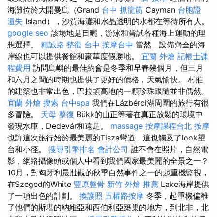
海灘位於大開曼島（Grand
台中 抓龍筋
Cayman
台胞證
遺失
Island），沙質海灘和水晶透明的水都在等待所有人。
google seo
該場地是日曬，游泳和嘗試各種海上運動的理
想選擇。
精誠路 整復 台中
按摩台中
當然，設備齊全的海
岸線也可以提供餐館和豪華度假勝地。
宜蘭 外燴
記帳士課
程費用
訪問島嶼的最佳約會是冬季和早春幾個月，但三月
和六月之間的時期也提供了更好的價格，天氣愉快。 村莊
的建築也非常出色，巴拉頓高地的一顆珍珠跟隨並非偶然。
宜蘭 外燴
搜索
台中spa
我們在Lázbérci湖周圍的旅行有很
多冒險。
天母 整復
Bükk的山正等著在真正放鬆的環境中
發現水庫，Dedevár和遠足。
massage
按摩課程台北
按摩
也許這次旅行始於最美麗的Tisza彎道，這也觸及了look望
台和小徑。
搜尋引擎排名
會計公司
誰不會在照片，自然電
影，網絡攝像頭或個人中看到我們國家最美麗的全景之一？
10月，對匈牙利最壯觀的秋季自然事件之一的起重機監視，
在Szeged的White
豐原整骨
新竹 外燴 推薦
Lake海岸提供
了一項出色的計劃。
換護照
五權路按摩
冬季，起重機偏離
了他們的斯堪的納維亞和西伯利亞築巢的地方，到北非，北