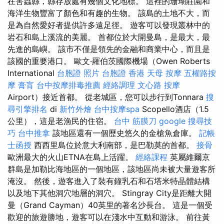
在害蟲縣，縣存放處有幾個文化地標。 這裡的珊瑚莊園和
海洋生物豐富了顏色和有趣的生物。 該島的土地不大，而
是為自然愛好者提供許多遠足徑。 遊客可以發現叢林中的
岩石和島上溪流的美麗。 首都位於大開曼島，是最大，最
先進的島嶼。 該市不僅是領先的金融和商業中心，而且是
該國的重要港口。 歐文·羅伯茨國際機場（Owen Roberts
International
台胞證 照片
台胞證 香港
天母 按摩
五權路按
摩
膏肓
台中按摩排毒推薦
經絡調理
文心路 按摩
Airport）接近首都。 從老城區，您可以步行到Tonnara
搜
尋引擎排名
di
新竹外燴
台中按摩spa
Scopello酒店（1.5
公里），這是老漁民的住宿。
台中 筋膜刀
google 搜尋技
巧
台中推拿
該地區還有一個歷史悠久的金槍魚倉庫。
記帳
士函授
西西里島位於意大利南部，是巴勒莫的首都。
接骨
歐洲最大的火山ETNA在島上活躍。
經絡課程
英屬維爾京
群島是加勒比海地區的一個地區，該地區尚未被大量遊客所
淹沒。 然後，遊客進入了裝有鐘乳石和石塔米特晶體結構
以及地下其他洞穴地層的洞穴。 Stingray City是距離大開
曼（Grand Cayman）40英里的著名沙長台。 這是一個受
歡迎的旅遊勝地，遊客可以在淺水中互動和游泳。 前往黃