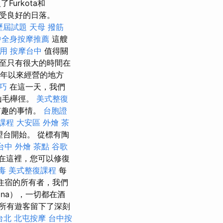
urkota和
受良好的日落。
歷屆試題
天母 撥筋
中全身按摩推薦
這艘
費用
按摩台中
值得關
至只有很大的時間在
0年以來經營的地方
技巧
在這一天，我們
山毛櫸徑。
美式整復
有趣的事情。
台胞證
課程
大安區 外燴
茶
k望台開始。 從標有陶
台中 外燴 茶點
谷歌
在這裡，您可以修復
毒
美式整復課程
每
送給住宿的所有者，我們
ina），一切都在酒
給所有遊客留下了深刻
台北
北屯按摩
台中按