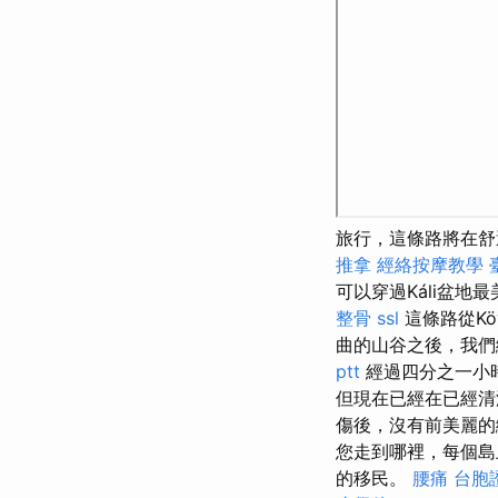
旅行，這條路將在舒
推拿
經絡按摩教學
可以穿過Káli盆地
整骨
ssl
這條路從Köv
曲的山谷之後，我
ptt
經過四分之一小時
但現在已經在已經
傷後，沒有前美麗的
您走到哪裡，每個
的移民。
腰痛
台胞