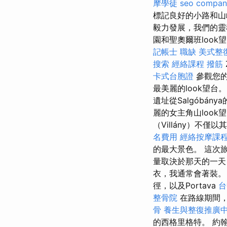
摩學徒
seo compan
標記良好的小路和山
毅力發展，我們的靈
園和聖奧爾班look
記帳士 職缺
美式整
搜索
經絡課程
撥筋
卡式台胞證
參觀您的
最美麗的look望台
遺址從Salgóbán
麗的女主角山look
（Villány）不
名費用
經絡按摩課
的最大景色。 這次旅
量取決於那天的一天
衣，我通常會著裝
徑，以及Portava
台
整骨院
在路線期間，
骨
養生與整復推廣
的西格里格特。 約翰高