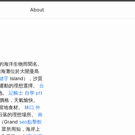
About
和豐富的海洋生物而聞名。
海灘位於大開曼島
關鍵字
Island），沙質
運動的理想選擇。
台
地。
記帳士 自學 ptt
價格，天氣愉快。
和當地食材。
林口 外
日落的理想場所。
南
Grand
seo點擊軟
，眾所周知，海岸上