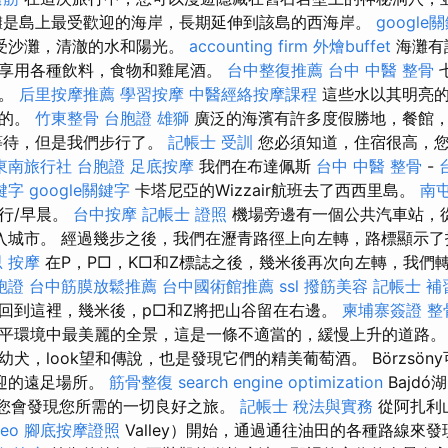
灘是島上最受歡迎的海岸，長期延伸到該島的西海岸。
googl
受沙灘，清澈的水和陽光。
accounting firm
外燴buffet
海灘有
享用各種飲料，食物和雞尾酒。
台中整復推薦
台中 中醫 整骨
灘。
后里按摩推薦
學習按摩
中醫經絡按摩課程
這些水以其明亮的
名的。
竹東整骨
台胞證 雄獅
廣泛的海濱有許多度假勝地，餐館
等待，但是我們步行了。
記帳士 受訓
您必須知道，住宿很高，您
東南旅行社 台胞證
足底按摩
我們在布達佩斯
台中 中醫 整骨
-
關鍵字
google關鍵字
卡塔尼亞的Wizzair航班去了西西里島。
南
行/早晨。
台中按摩
記帳士 證照
機場旁邊有一個公共汽車站，
入城市。 經過幾步之後，我們在瀝青路徑上向左轉，路標顯示
思
按摩
在P，P□，K□和Z標誌之後，幾米後再次向左轉，我們
胞證
台中筋膜放鬆推薦
台中國術館推薦
ssl
撥筋美容
記帳士 補
回到這裡，幾米後，p□和Z將把山谷留在右邊。
柬埔寨簽證
整
平環境中最美麗的全景，這是一條不適當的，緩慢上升的道路
犬，look望和傳說，也是發現它們的精美葡萄酒。 Börzsön
受歡迎的遠足場所。
筋骨整復
search engine optimization
Bajdó湖
out，您會發現您所需的一切良好之旅。
記帳士 稅法與實務
從阿扎利山
seo
腳底按摩證照
Valley）開始，通過通往油田的各種路線來