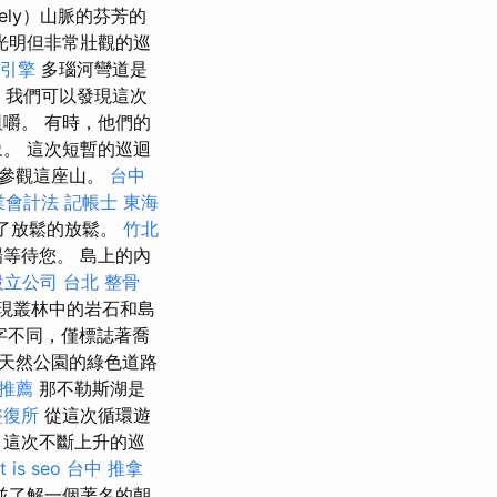
hely）山脈的芬芳的
光明但非常壯觀的巡
引擎
多瑙河彎道是
，我們可以發現這次
嚼。 有時，他們的
。 這次短暫的巡迴
得參觀這座山。
台中
業會計法 記帳士
東海
提供了放鬆的放鬆。
竹北
等待您。 島上的內
設立公司
台北 整骨
現叢林中的岩石和島
字不同，僅標誌著喬
t天然公園的綠色道路
推薦
那不勒斯湖是
整復所
從這次循環遊
這次不斷上升的巡
t is seo
台中 推拿
並了解一個著名的朝