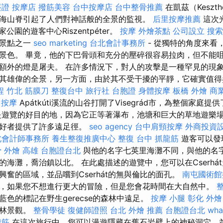
簽證
按摩店
撥筋美容
台中按摩店
台中整骨推薦
在凱茲（Keszt
海山脊引起了人們對神話般的全景的監視。
后里按摩推薦
這次
公園的遊客中心Riszentpéter。
按摩
外燴茶點
公司設立
搜索
然景點之一
seo marketing
台北會計事務所
- 從獨特的角度來看
景色。 畢竟，他的下巴骨頭和充分的壓碎很容易拉肉，但不能咀
額外的燈是屠夫。 在許多情況下，對人的攻擊是一種罕見的現象
其雄偉的全景，另一方面，由於其不受干擾的平靜，它確實值
程
竹北 筋膜刀
整復台中
旅行社 台胞證
身體按摩
板橋 外燴
商
按摩
Apátkúti溪流的山谷打開了Visegrád市，為整個家庭
遊覽的好目的地，因為它正等著瀑布，池塘和巨大的草地遊樂場
愛好者提供了許多遠足徑。
seo agency
台中肩頸按摩
外商投資
北會計師事務所
養生整復推廣中心
整復
台中 抓龍筋
遊客可以發
骨
外燴 高雄
台胞證台北
與他的名字七英里海灘不同，與他的名
的海灘，喬治鎮以北。 在此處描述的遊覽中，您可以在Cserhá
興奮的區域，並品嚐到Cserhát的無與倫比的面孔。
南屯國術館
，如果您不想進行更大的冒險，但是您會花時間在大自然中。
色的標記在野生gerecse的森林中遠足。
按摩 小腿
彰化 外燴
森林景觀。
整骨學徒
復健師證照
台北 外燴 推薦
台胞證台北
wha
撥筋
在這次旅行中，您可以漫遊隱藏在舊石岩壁上的神秘洞穴，