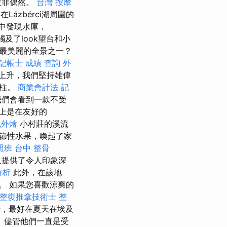
並非偶然。
台灣 按摩
在Lázbérci湖周圍的
境中發現水庫，
及了look望台和小
最美麗的全景之一？
記帳士 成績 查詢
外
上升，我們堅持雄偉
脊柱。
商業會計法 記
我們會看到一款不受
上是在友好的
北外燴
小村莊的溪流
節性水果，喚起了家
照班
台中 整骨
人提供了令人印象深
分析
此外，在該地
。 如果您喜歡涼爽的
整復推拿技術士
整
，最好在夏天在埃及
。 儘管他們一直是受