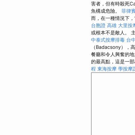
害者，但有時殺死Ca
魚構成危險。
菲律
而，在一種情況下，
台胞證 高雄
大里按
或根本不是敵人。 
中泰式按摩排毒
台
（Badacsony）
餐廳和令人興奮的
的最高點，這是一
程
東海按摩
學按摩