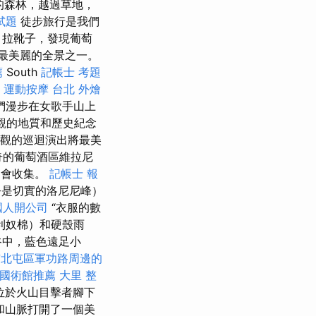
的森林，越過草地，
試題
徒步旅行是我們
 拉靴子，發現葡萄
e最美麗的全景之一。
薦
South
記帳士 考題
！
運動按摩
台北 外燴
們漫步在女歌手山上
觀的地質和歷史紀念
觀的巡迴演出將最美
的葡萄酒區維拉尼
們會收集。
記帳士 報
乎是切實的洛尼尼峰）
國人開公司
“衣服的數
利奴棉）和硬殼雨
谷中，藍色遠足小
市北屯區軍功路周邊的
國術館推薦
大里 整
位於火山目擊者腳下
村莊和山脈打開了一個美