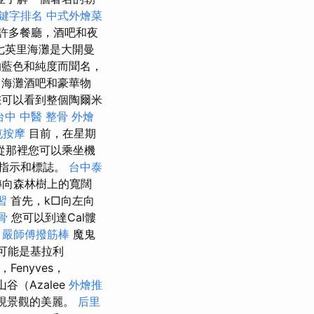
e關鍵字排名
中式外燴菜
許多餐廳，酒吧和夜
七英里海灘是大開曼
藍色和純度而聞名，
，海灘酒吧和豪華物
可以看到整個陶爾米
台中 中醫 整骨
外燴
屯按摩
目前，在星期
從那裡您可以乘坐機
了指示和標誌。
台中泰
轉向森林樹上的寬闊
習
首先，k□向左向
骨
您可以到達Cal髏
。
嚴師傅撥筋棒
魔鬼
y可能是基拉利
，Fenyves，
谷（Azalee
外燴推
發現景觀的美麗。
后里