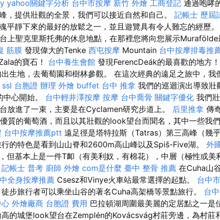
y
yahoo關鍵字分析
台中市按摩
新竹 外燴
工商登記
通過咆哮
峰，提供壯觀的全景，我們可以接近自然和自己。
記帳士 歷屆
魂平靜下來的最好的放鬆之一，並且遊覽具有令人難忘的經歷。
望台上聖克里斯托弗的休息地點，在那裡您將向您展示Muraföld
復 筋膜
發現偉大的Tenke
西屯按摩
Mountain
台中按摩排毒推
Zala的寶石！
台中養生會館
發現FerencDeák的最喜歡的地方
出生地，去葡萄園和樹林參觀。 在這次經典的遠足之旅中，我
。
ssl
台胞證 辦理
外燴 buffet
台中 推拿
我們的巡迴演出導致壯
ya的中心開始。
台中輕井澤按摩
按摩
台中喬骨
關鍵字優化
我們壯
望台放進了一束，主要是在Cyclamen研究步道上。
后里推拿
傳奇
僅以其優質的葡萄酒，而且以其壯觀的look望台而聞名，其中一些我
程
台中按摩推薦ptt
遠足徑是塔特拉斯（Tatras）第三高峰（幾
行的特色是看到山山脊和2600m高山峰以及Spiš-Five湖。
外
，但基本上是一件T卹（有美利奴，有棉花），中層（極性或美
。
記帳士 普考
廚師 外燴
com是什麼
臺中 整骨 推薦
在Cuha山
中全身按摩推薦
Csesz和Vinye火車站最常選擇的起點。
台中
徒步旅行者可以乘坐山谷的著名Cuha高架橋等景點旅行。
台中
中心
外燴廠商
台胞證 費用
巴拉頓湖周圍最美麗的定居點之一是
的城堡look望台在Zemplén的Kovácsvág村莊旁邊，為