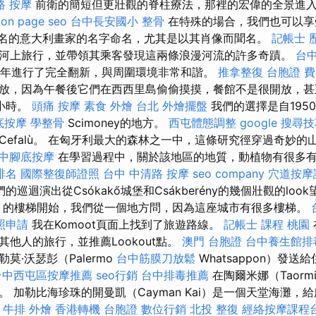
路 按摩
前衛的簡短但更壯觀的脊柱療法，那裡的宏偉的全景進入了F
。
on page seo
台中長安國小 整骨
在特殊的場合，我們也可以享
女士以著名的意大利畫家的名字命名，尤其是以其肖像而聞名。
記帳士 
河上旅行，並帶領其乘客發現這兩條浪漫河流的許多奇蹟。
台
11年進行了完全翻新，與周圍環境非常和諧。
推拿整復
台胞證 
放，因為午餐後它們在西西里島偷偷摸摸，餐館不是很開放，甚
個小時。
頭痛 按摩
素食 外燴 台北
外燴擺盤
我們的選擇是自195
底按摩
學整骨
Scimoney的地方。
西屯體態調整
google 搜尋
Cefalù。 在匈牙利最大的森林之一中，這條研究徑穿過奇妙的
中腳底按摩
在學習過程中，關於該地區的地質，動植物有很多
排名
國際整復師證照
台中 中清路 按摩
seo company
穴道按摩
的巡迴演出從Csókakő城堡和Csákberény的幾個壯觀的loo
ina）的樓梯開始，我們從一個地方問，因為這座城市有很多樓梯。
照申請
我在Komoot頁面上找到了旅遊路線。
記帳士 課程 桃園
他人的旅行，並推薦Lookout點。
澳門 台胞證
台中養生館排
莫·沃瑟彭（Palermo
台中筋膜刀放鬆
Whatsappon）發
台中西屯區按摩推薦
seo行銷
台中排毒推薦
在陶爾米娜（Taorm
 加勒比海珍珠的開曼凱（Cayman Kai）是一個天堂海灘，
技
牛排 外燴
香港轉機 台胞證
數位行銷
北投 整復
經絡按摩課程