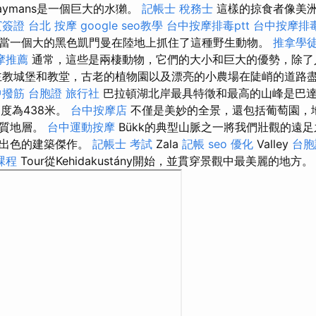
ymans是一個巨大的水獺。
記帳士 稅務士
這樣的掠食者像美
賓簽證
台北 按摩
google seo教學
台中按摩排毒ptt
台中按摩排毒
當一個大的黑色凱門曼在陸地上抓住了這種野生動物。
推拿學
摩推薦
通常，這些是兩棲動物，它們的大小和巨大的優勢，除了
主教城堡和教堂，古老的植物園以及漂亮的小農場在陡峭的道路
中撥筋
台胞證 旅行社
巴拉頓湖北岸最具特徵和最高的山峰是巴
，高度為438米。
台中按摩店
不僅是美妙的全景，還包括葡萄園，
地質地層。
台中運動按摩
Bükk的典型山脈之一將我們壯觀的遠
部出色的建築傑作。
記帳士 考試
Zala
記帳
seo 優化
Valley
台胞
課程
Tour從Kehidakustány開始，並貫穿景觀中最美麗的地方。