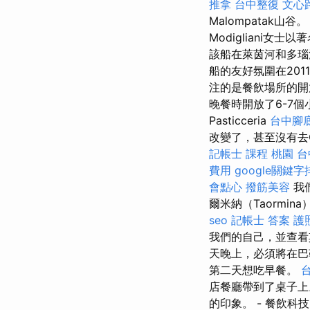
推拿
台中整復
文心
Malompatak山谷
Modigliani
該船在萊茵河和多瑙
船的友好氛圍在20
注的是餐飲場所的開
晚餐時開放了6-7
Pasticceria
台中腳
改變了，甚至沒有去
記帳士 課程 桃園
台
費用
google關鍵字
會點心
撥筋美容
我們
爾米納（Taorm
seo
記帳士 答案
護
我們的自己，並查看其
天晚上，必須將在巴勒
第二天想吃早餐。
店餐廳帶到了桌子上。
的印象。 - 餐飲科