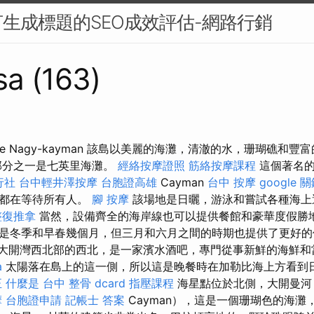
生成標題的SEO成效評估-網路行銷
sa (163)
Seaside Nagy-kayman 該島以美麗的海灘，清澈的水，珊瑚礁
部分之一是七英里海灘。
經絡按摩證照
筋絡按摩課程
這個著名的
行社
台中輕井澤按摩
台胞證高雄
Cayman
台中 按摩
google 
水都在等待所有人。
腳 按摩
該場地是日曬，游泳和嘗試各種海上
整復推拿
當然，設備齊全的海岸線也可以提供餐館和豪華度假勝
是冬季和早春幾個月，但三月和六月之間的時期也提供了更好的
於西灣大開灣西北部的西北，是一家濱水酒吧，專門從事新鮮的海鮮
a
太陽落在島上的這一側，所以這是晚餐時在加勒比海上方看到
正
什麼是
台中 整骨 dcard
指壓課程
海星點位於北側，大開曼河（
摩
台胞證申請
記帳士 答案
Cayman），這是一個珊瑚色的海灘