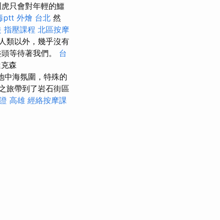
洲虎只會對年輕的鱷
ptt
外燴 台北
然
徒
指壓課程
北區按摩
人類以外，幾乎沒有
盡頭等待著我們。
台
達克森
地中海氛圍，特殊的
足之旅帶到了岩石街區
證 高雄
經絡按摩課