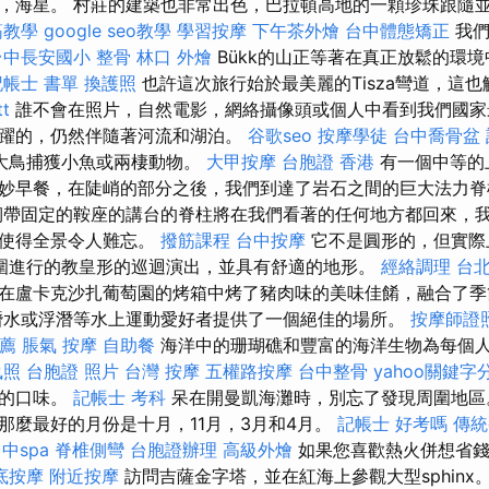
，海星。 村莊的建築也非常出色，巴拉頓高地的一顆珍珠跟隨
筋教學
google seo教學
學習按摩
下午茶外燴
台中體態矯正
我們
台中長安國小 整骨
林口 外燴
Bükk的山正等著在真正放鬆的環
記帳士 書單
換護照
也許這次旅行始於最美麗的Tisza彎道，這也觸
t
誰不會在照片，自然電影，網絡攝像頭或個人中看到我們國家
躍的，仍然伴隨著河流和湖泊。
谷歌seo
按摩學徒
台中喬骨盆
大鳥捕獲小魚或兩棲動物。
大甲按摩
台胞證 香港
有一個中等的
妙早餐，在陡峭的部分之後，我們到達了岩石之間的巨大法力
帶固定的鞍座的講台的脊柱將在我們看著的任何地方都回來，
這使得全景令人難忘。
撥筋課程
台中按摩
它不是圓形的，但實際
szló周圍進行的教皇形的巡迴演出，並具有舒適的地形。
經絡調理
台
在盧卡克沙扎葡萄園的烤箱中烤了豬肉味的美味佳餚，融合了季
潛水或浮潛等水上運動愛好者提供了一個絕佳的場所。
按摩師證
薦
脹氣 按摩
自助餐
海洋中的珊瑚礁和豐富的海洋生物為每個
執照
台胞證 照片
台灣 按摩
五權路按摩
台中整骨
yahoo關鍵字
地的口味。
記帳士 考科
呆在開曼凱海灘時，別忘了發現周圍地區
那麼最好的月份是十月，11月，3月和4月。
記帳士 好考嗎
傳統
中spa
脊椎側彎
台胞證辦理
高級外燴
如果您喜歡熱火併想省錢
底按摩
附近按摩
訪問吉薩金字塔，並在紅海上參觀大型sphinx