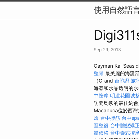
使用自然語言
Digi311
Sep 29, 2013
Cayman Kai 
整骨
最美麗的海灘
（Grand
台胞證 旅
海灘和水晶透明的
中按摩
明道花園城
訪問島嶼的最佳約會
Macabuca位
燴
台中撥筋
台中sp
區整復
台中體態矯
體價格
台中泰式按