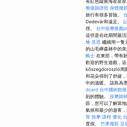
有紅色緩衝海星星星
整復師證照
身體撥
旅行有很多冒險。
Dedevár和遠足。
徑。
台中按摩推薦pt
這些是在此期間最活
燴 意思
繼續用一隻
的山毛櫸森林中的美
帳士
在東部，帶有韌
歡迎的野生遊戲，
kőszegdoro
和花朵得到了舒緩，
中的溫暖。 該島為
dcard
台中國術館推
刻的體驗。
按摩師
區，您可以了解當
氣候和最少的遊客，
骨
按摩 課程
優化
台
度假。
竹東撥筋
足