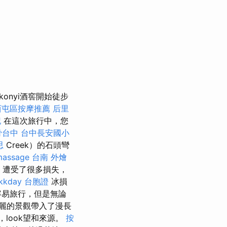
onyi酒窖開始徒步
西屯區按摩推薦
后里
記
在這次旅行中，您
骨台中
台中長安國小
思
Creek）的石頭彎
massage
台南 外燴
k）遭受了很多損失，
kkday 台胞證
冰損
容易旅行，但是無論
麗的景觀帶入了漫長
look望和來源。
按