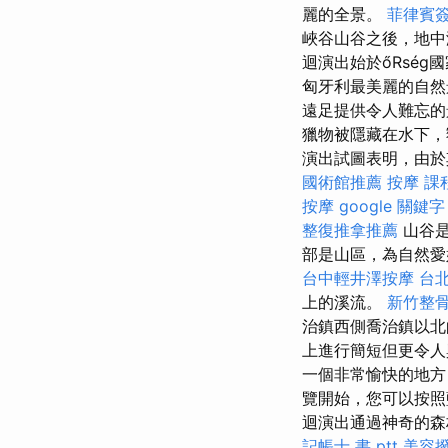
麗的全景。
菲律賓
峽谷山谷之後，地中
迴演出始於őRség國家
匈牙利最美麗的自
遠足提供令人難忘的
獵物被隱藏在水下，
演出試圖表明，由於
國術館推薦
按摩 課
按摩
google 關鍵字
整復推拿推薦
山谷是
部是山區，為自然
台中輕井澤按摩
台
上的溪流。
新竹整
治鎮西側喬治鎮以北
上進行簡短但更令人
一個非常愉快的地方
覽開始，您可以按照藍
迴演出通過神奇的
記帳士 書 ptt
美容