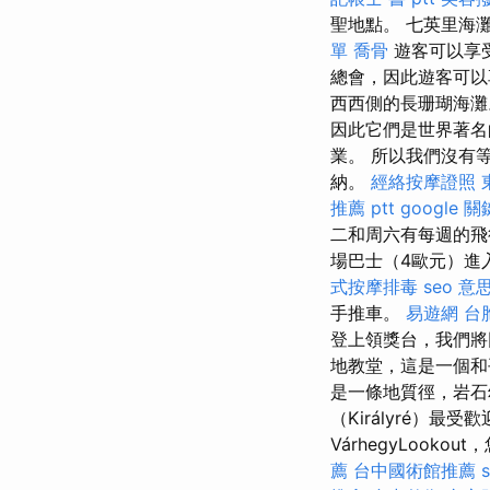
聖地點。 七英里海
單
喬骨
遊客可以享
總會，因此遊客可以
西西側的長珊瑚海
因此它們是世界著
業。 所以我們沒有
納。
經絡按摩證照
推薦 ptt
google 
二和周六有每週的飛
場巴士（4歐元）進
式按摩排毒
seo 意
手推車。
易遊網 台
登上領獎台，我們將
地教堂，這是一個和
是一條地質徑，岩石幼
（Királyré）最
VárhegyLook
薦
台中國術館推薦