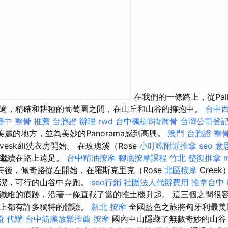
在我們的一條路上，從Palk
適，精確和耕種的葡萄園之間，在山丘和山谷的擁抱中。
台中
臺中 整骨 推薦
台胞證 辦理
rwd
台中楓樹6街喬骨
台灣公司登
最美麗的地方，並為美妙的Panorama感到高興。
澳門 台胞證
整
eskáli洗衣房開始。 在玫瑰溪（Rose
小叮噹附近推拿
seo 意
們繼續在路上遠足。
台中精油按摩
腳底按摩課程
竹北 整復推拿
後，佩奇路從左開始，在羅斯克里克（Rose
北區按摩
Cree
清潔，可行的山谷中奔跑。
seo行銷
社團法人代辦費用
推拿台中
纖維的痕跡，沿著一條直截了當的推土機升起。 這三個之間很
島上都有許多獨特的體驗。
新北 按摩
全國藍色之旅將匈牙利最美
證 代辦
台中筋膜放鬆推薦
按摩
國內中山隱藏了無數奇妙的山谷，