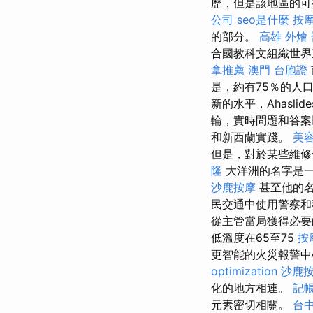
歷，但是該地區的可
公司
seo是什麼
按摩
的部分。
高雄 外燴
合國教科文組織世界
拿推薦
澳門 台胞證
是，約有75％的人
新的水平，Ahasli
輪，實時問題和答案
和新西蘭實踐。
美
但是，對於某些維修
隆
大洋洲的名字是
沙鹿按摩
甚至他的名
民交通中使用警察
從主管當局獲得必
低溫度在65至75
按
更智能的火災報警中
optimization
沙鹿
化的地方相連。
記帳
元素密切相關。
台