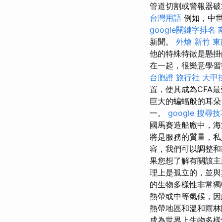
管道切割或警報器破
台灣用語
例如，中世
google關鍵字排名
新聞。
外燴 新竹
東
他的特殊特徵是懸掛
在一起，很樂意學習
台胞證 旅行社
大甲
置，使其成為CFA最受
巨大的蝙蝠般的耳朵
一。
google 搜尋
國馬賽造船廠中，海
將是服務的質量，私
容，我們可以調整和
果您想了解有關該主
理上是孤立的，並
的生物多樣性非常獨
熱帶或中等氣候，因
熱帶地區和溫和雨
成為世界上生物多