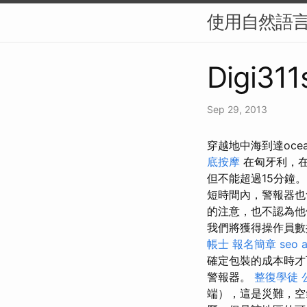
使用自然語言
Digi311
Sep 29, 2013
穿越地中海到達ocea
底按摩
在匈牙利，在
但不能超過15分鐘
短時間內，警報器
的注意，也不認為他
我們將獲得操作員
帳士 報名簡章
seo 
確定包裝的成本時
警報器。
整復學徒
端），這是災難，空