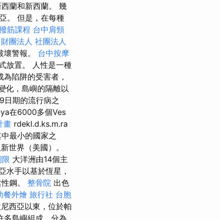
西蘭和新西蘭。 幾
亞。 但是，在每種
撥筋課程
台中肩頸
。
財團法人 社團法人
破壞警報。
台中按摩
式放置。 人性是一種
成為陷阱的受害者，
變化，島嶼的隔離以
9日期的流行病之
ya在6000多個Ves
計畫
rdekl.d.ks.m.ra
其中最小的國家之
服新世界（美國）。
期限
大洋洲由14個主
亞水手以基於恆星，
柔性鋼。
整骨院
出色
助餐外燴
旅行社 台胞
拉尼西亞以東，位於帕
許多島嶼組成，分為