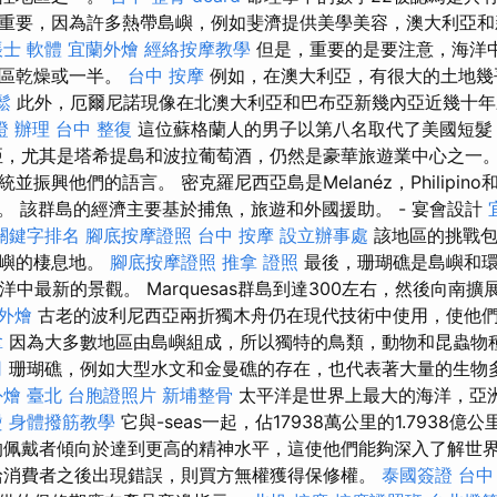
重要，因為許多熱帶島嶼，例如斐濟提供美學美容，澳大利亞和
士 軟體
宜蘭外燴
經絡按摩教學
但是，重要的是要注意，海洋
地區乾燥或一半。
台中 按摩
例如，在澳大利亞，有很大的土地幾
鬆
此外，厄爾尼諾現像在北澳大利亞和巴布亞新幾內亞近幾十年
證 辦理
台中 整復
這位蘇格蘭人的男子以第八名取代了美國短髮
亞，尤其是塔希提島和波拉葡萄酒，仍然是豪華旅遊業中心之一。
興他們的語言。 密克羅尼西亞島是Melanéz，Philipino和Pol
合結果。 該群島的經濟主要基於捕魚，旅遊和外國援助。 - 宴會設計
e關鍵字排名
腳底按摩證照
台中 按摩
設立辦事處
該地區的挑戰包
島嶼的棲息地。
腳底按摩證照
推拿 證照
最後，珊瑚礁是島嶼和
是海洋中最新的景觀。 Marquesas群島到達300左右，然後向南
 外燴
古老的波利尼西亞兩折獨木舟仍在現代技術中使用，使他
拿
因為大多數地區由島嶼組成，所以獨特的鳥類，動物和昆蟲物
司
珊瑚礁，例如大型水文和金曼礁的存在，也代表著大量的生物
外燴 臺北
台胞證照片
新埔整骨
太平洋是世界上最大的海洋，亞
燙
身體撥筋教學
它與-seas一起，佔17938萬公里的1.7938
的佩戴者傾向於達到更高的精神水平，這使他們能夠深入了解世
給消費者之後出現錯誤，則買方無權獲得保修權。
泰國簽證
台中