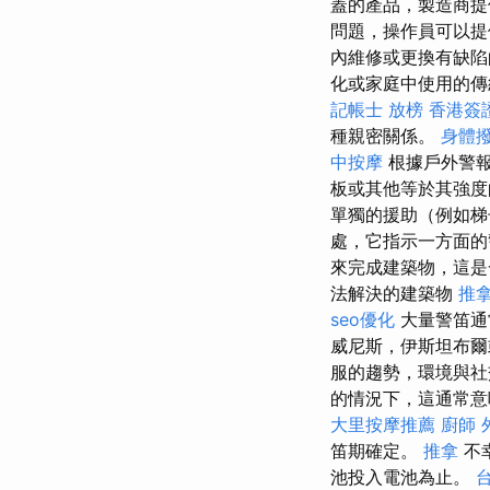
蓋的產品，製造商提
問題，操作員可以
內維修或更換有缺陷
化或家庭中使用的
記帳士 放榜
香港簽
種親密關係。
身體
中按摩
根據戶外警
板或其他等於其強度
單獨的援助（例如
處，它指示一方面的
來完成建築物，這是
法解決的建築物
推拿
seo優化
大量警笛通
威尼斯，伊斯坦布
服的趨勢，環境與社
的情況下，這通常意
大里按摩推薦
廚師 
笛期確定。
推拿
不
池投入電池為止。