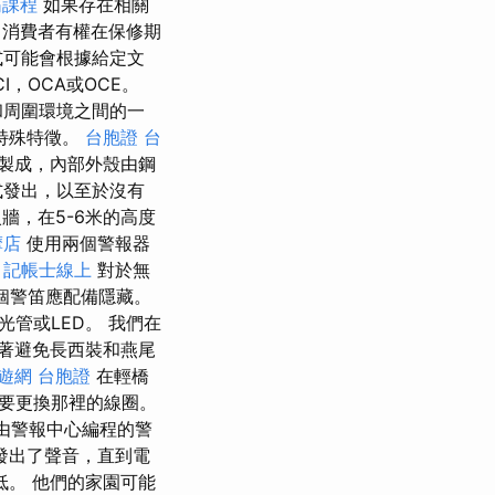
筋課程
如果存在相關
消費者有權在保修期
式可能會根據給定文
，OCA或OCE。
和周圍環境之間的一
特殊特徵。
台胞證
台
製成，內部外殼由鋼
式發出，以至於沒有
牆，在5-6米的高度
摩店
使用兩個警報器
。
記帳士線上
對於無
一個警笛應配備隱藏。
管或LED。 我們在
著避免長西裝和燕尾
遊網 台胞證
在輕橋
要更換那裡的線圈。
由警報中心編程的警
發出了聲音，直到電
。 他們的家園可能