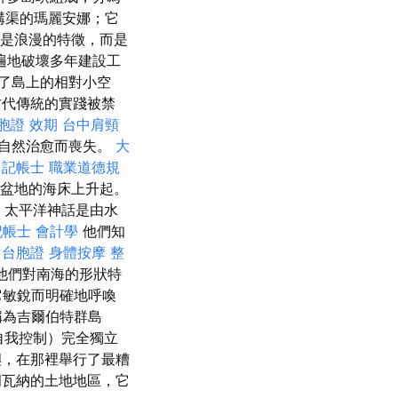
溝渠的瑪麗安娜；它
是浪漫的特徵，而是
遍地破壞多年建設工
了島上的相對小空
古代傳統的實踐被禁
胞證 效期
台中肩頸
自然治愈而喪失。
大
。
記帳士 職業道德規
地的海床​​上升起。
，太平洋神話是由水
記帳士 會計學
他們知
y 台胞證
身體按摩
整
他們對南海的形狀特
它敏銳而明確地呼喚
被稱為吉爾伯特群島
他自我控制）完全獨立
嶼，在那裡舉行了最糟
岡瓦納的土地地區，它