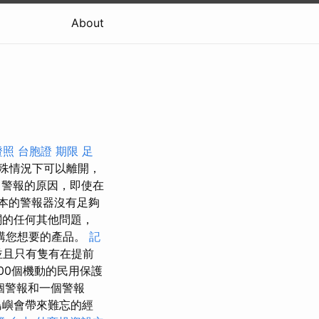
About
證照
台胞證 期限
足
殊情況下可以離開，
警報的原因，即使在
本的警報器沒有足夠
關的任何其他問題，
購您想要的產品。
記
並且只有隻有在提前
000個機動的民用保護
個警報和一個警報
島嶼會帶來難忘的經