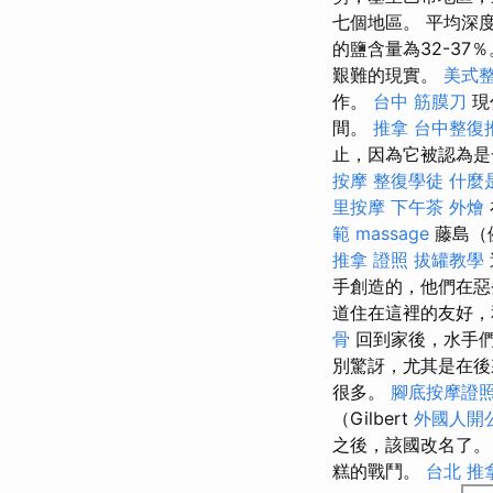
七個地區。 平均深度
的鹽含量為32-37
艱難的現實。
美式
作。
台中 筋膜刀
現
間。
推拿
台中整復
止，因為它被認為是
按摩
整復學徒
什麼
里按摩
下午茶 外燴
範
massage
藤島（
推拿 證照
拔罐教學
手創造的，他們在惡
道住在這裡的友好，
骨
回到家後，水手們
別驚訝，尤其是在後
很多。
腳底按摩證
（Gilbert
外國人開
之後，該國改名了
糕的戰鬥。
台北 推