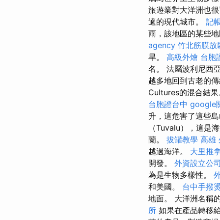
旅遊業對大洋洲也很
適的現代城市。
記帳
雨，該地區的某些
agency
竹北筋膜放
旱。
高級外燴
台胞
名。 法屬波利尼西
越多地回到古老的傳統並振
Cultures的混
台胞證台中
googl
升，這危害了這些
（Tuvalu），這
蘭。
拔罐教學
高雄
越過海洋。
大里推
開發。
外資設立公
為是生物多樣性。
和美國。
台中手撥
地面。 大洋洲名稱
所
如果在產品轉移