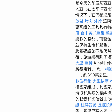
是今天的印度尼西亞
內亞（在太平洋西南
情況下，它們都必須
放鬆
烤肉 外燴
這兩
更高級的工具具有特
店
台中美式整復
整
樂趣的趨勢，而警
並保持生命和船隻
及基礎設施不足仍
後，旅遊業得到了增
大里 整骨
K.nai
將很複雜。 您 -
精誠
一，約890萬公里
數位行銷
大里按摩
權國家組成，其國
海浪和鳥類的精緻導
的聲音和光信號由“大
證
杜拜簽證
足底按
勞，基里巴蒂地區，