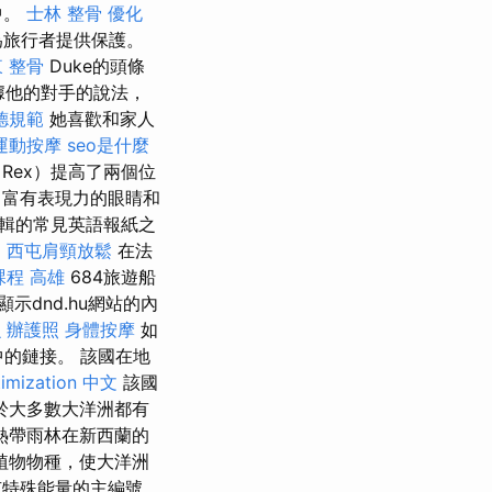
中。
士林 整骨
優化
為旅行者提供保護。
 整骨
Duke的頭條
根據他的對手的說法，
德規範
她喜歡和家人
運動按摩
seo是什麼
Rex）提高了兩個位
富有表現力的眼睛和
編輯的常見英語報紙之
。
西屯肩頸放鬆
在法
課程 高雄
684旅遊船
示dnd.hu網站的內
么
辦護照
身體按摩
如
中的鏈接。 該國在地
timization 中文
該國
於大多數大洋洲都有
熱帶雨林在新西蘭的
植物物種，使大洋洲
有特殊能量的主編號。