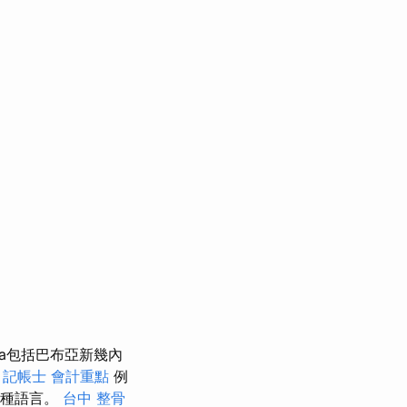
esia包括巴布亞新幾內
。
記帳士 會計重點
例
0多種語言。
台中 整骨