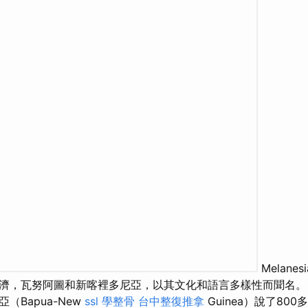
Melan
濟，瓦努阿圖和新喀裡多尼亞，以其文化和語言多樣性而聞名
（Bapua-New
ssl
學整骨
台中整復推拿
Guinea）說了80