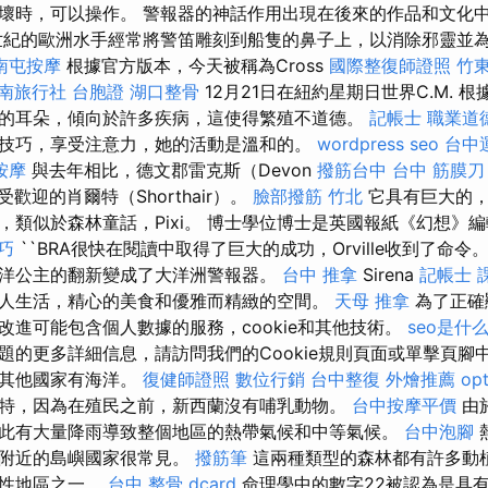
壞時，可以操作。 警報器的神話作用出現在後來的作品和文化
紀的歐洲水手經常將警笛雕刻到船隻的鼻子上，以消除邪靈並
南屯按摩
根據官方版本，今天被稱為Cross
國際整復師證照
竹東
南旅行社 台胞證
湖口整骨
12月21日在紐約星期日世界C.M. 
的耳朵，傾向於許多疾病，這使得繁殖不道德。
記帳士 職業道
技巧，享受注意力，她的活動是溫和的。
wordpress seo
台中
按摩
與去年相比，德文郡雷克斯（Devon
撥筋台中
台中 筋膜刀
歡迎的肖爾特（Shorthair）。
臉部撥筋 竹北
它具有巨大的，
，類似於森林童話，Pixi。 博士學位博士是英國報紙《幻想》
技巧
``BRA很快在閱讀中取得了巨大的成功，Orville收到了命令
洋公主的翻新變成了大洋洲警報器。
台中 推拿
Sirena
記帳士 
人生活，精心的美食和優雅而精緻的空間。
天母 推拿
為了正確顯
改進可能包含個人數據的服務，cookie和其他技術。
seo是什
題的更多詳細信息，請訪問我們的Cookie規則頁面或單擊頁腳
與其他國家有海洋。
復健師證照
數位行銷
台中整復
外燴推薦
op
特，因為在殖民之前，新西蘭沒有哺乳動物。
台中按摩平價
由
此有大量降雨導致整個地區的熱帶氣候和中等氣候。
台中泡腳
林附近的島嶼國家很常見。
撥筋筆
這兩種類型的森林都有許多動
樣性地區之一。
台中 整骨 dcard
命理學中的數字22被認為是具