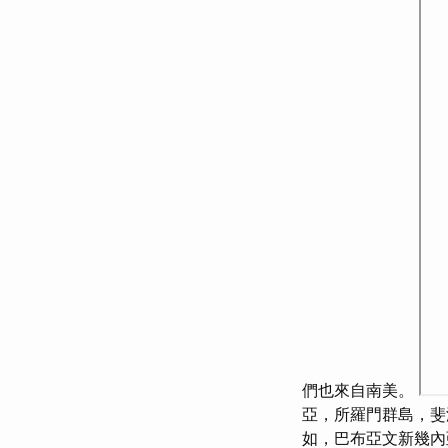
們也來自南美。
亞，所羅門群島，斐
如，巴布亞文新幾內亞