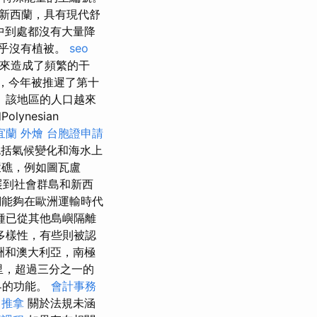
新西蘭，具有現代舒
中到處都沒有大量降
乎沒有植被。
seo
來造成了頻繁的干
，今年被推遲了第十
 該地區的人口越來
ynesian
宜蘭 外燴
台胞證申請
括氣候變化和海水上
環礁，例如圖瓦盧
擴展到社會群島和新西
們能夠在歐洲運輸時代
種已從其他島嶼隔離
多樣性，有些則被認
洲和澳大利亞，南極
億公里，超過三分之一的
界的功能。
會計事務
 推拿
關於法規未涵