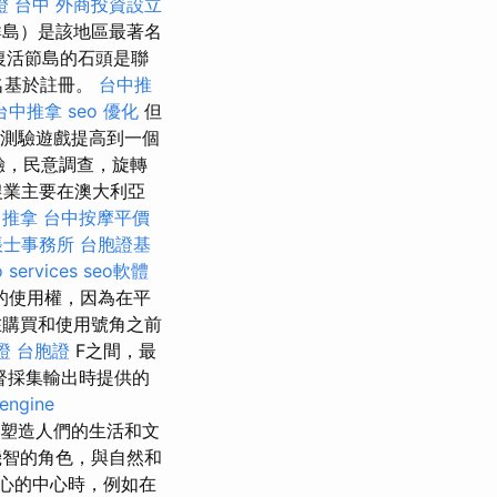
證 台中
外商投資設立
群島）是該地區最著名
復活節島的石頭是聯
名基於註冊。
台中推
台中推拿
seo 優化
但
測驗遊戲提高到一個
驗，民意調查，旋轉
農業主要在澳大利亞
推拿
台中按摩平價
帳士事務所
台胞證基
 services
seo軟體
的使用權，因為在平
購買和使用號角之前
證 台胞證
F之間，最
督採集輸出時提供的
 engine
塑造人們的生活和文
機智的角色，與自然和
心的中心時，例如在