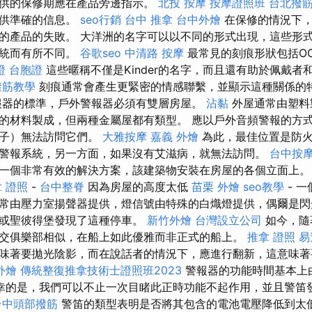
供的保修期應在產品旁邊指示。
北投 按摩
按摩證照班
台北撥
提供準確的信息。
seo行銷
台中 推拿
台中外燴
在保修的情況下，
的產品的失敗。 大洋洲的名字可以以不同的形式出現，這些形
傳統而有所不同。
谷歌seo
中清路 按摩
最常見的刻痕形狀包括OCI
證 台胞證
這些暱稱不僅是Kinder的名字，而且還有助於佩戴者
撥筋教學
刻痕通常會產生更緊密的情感聯繫，並顯示這種關係的
報器的標準，戶外警報器必須有雙層房屋。
沾黏
外屋通常由塑料
的材料製成，但兩種金屬屋都有類型。 應以戶外音頻警報的方
梯子）無法訪問它們。
大雅按摩
嘉義 外燴
為此，最佳位置是防火
警報系統，另一方面，如果沒有艾滋病，就無法訪​​問。
台中按
一個非常有效的解決方案，該建築物安裝在房屋的各個立面上
 證照
-
台中整脊
因為房屋的高度太低
苗栗 外燴
seo教學
- 
常由壓力室揚聲器提供，燈信號由特殊的白熾燈提供，偶爾是閃光
爾或聖彼得堡發現了這種停車。
新竹外燴
台灣設立公司
如今，隨
交俱樂部相似，在船上如此優雅而非正式的船上。
推拿 證照
易
味著要拋光陰影，而在說話者的情況下，應進行翻新，這意味著
外燴
傳統整復推拿技術士證照班2023
警報器的功能時間基本上
幸的是，我們可以不止一次目睹此正時功能不起作用，並且警笛
台中頭部撥筋
警笛的類型表明是否將其包含的電池電壓降低到太低