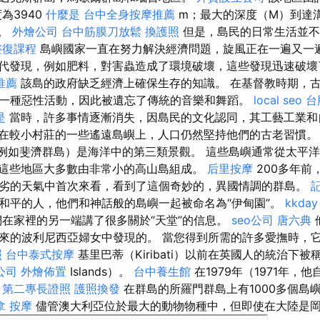
為3940
什麼是
台中全身按摩推薦
m；最大的深度（M）到達
％。
外燴公司
台中筋膜刀放鬆
換護照
但是，島民的日常生活並不
整復課程
島嶼國家一直在努力解決經濟問題，旋風正在一遍又一
代發現，例如肥料，對害蟲造成了環境破壞，這些發現迅速破壞
推薦
該島的政府缺乏經濟上確保生存的知識。 在基督教時期，
一種惡性活動，因此被遺忘了傳統的音樂和舞蹈。
local seo
台
是
當時，許多事情逐漸消失，因島民的文化認同，其工藝工業和
在較小村莊的一些遙遠島嶼上，人口仍然堅持他們的古老習慣
例如斐濟群島）是海洋中的第三類景觀。 這些島嶼通常從太平洋盆
這些地區大多數由非常小的高山島組成。
后里按摩
200多年前
劣的天氣中首次來看，看到了這個奇妙的，異國情調的群島。
和平的人，他們和神話般的島嶼一起被命名為“伊甸園”。
kkda
在家裡的另一端講了很多關於“天堂”的信息。
seo公司
唐六典
來的波利尼西亞婦女中發現的。 當您得到所需的許多愛撫時，
照
台中泰式按摩
基里巴蒂（Kiribati）以前在英國人的統治下
公司
外燴佈置
Islands）。
台中養生館
在1979年（1971年，
。
第二專長證照
護照換發
在群島的所羅門群島上有1000多個島
拿
按摩
儘管澳大利亞位於最大的動物物種中，但即使在大陸是