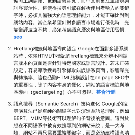
偏向主詞開頭、被動語態常見，而中文則更注重語境與
詞序靈活性。這使得搜尋引擎在解析使用者輸入的關鍵
字時，必須具備強大的語意理解能力，才能正確比對到
網站內容。當企業希望針對多語言市場進行優化時，光
靠翻譯遠遠不夠，必須考慮語意層次與地區使用習慣。
seo
Hreflang標籤與地區導向設定 Google在面對多語系網
站時，依賴HTML中標記的hreflang標籤來分辨不同語
言版本的頁面是否針對特定國家或語言設計。若未正確
設定，容易導致搜尋引擎抓取錯誤語系頁面，影響曝光
與轉換率。這也凸顯HTML結構設計在on page SEO中
的重要性，除了內容本身的優化，網站的語言標註與地
區導向（geotargeting）亦不可忽視。
整合行銷
語意搜尋（Semantic Search）技術進化 Google的搜
尋演算法已從單純的關鍵字比對演進為語意理解，例如
BERT、MUM等技術可以理解句子背後的意圖。這對於
想在不同語系中被有效搜尋到的網站來說，是一大考
驗。網站不再只需要重複關鍵字，而是必須建構語意清