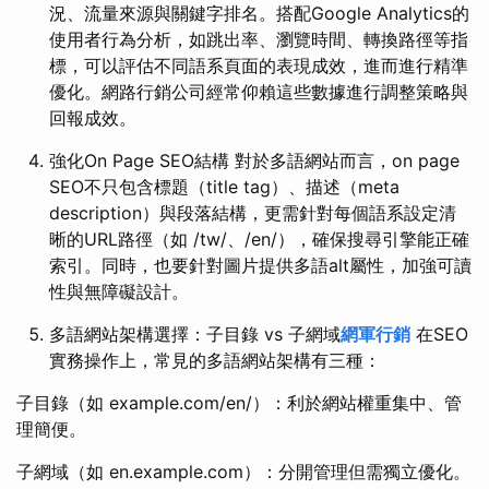
況、流量來源與關鍵字排名。搭配Google Analytics的
使用者行為分析，如跳出率、瀏覽時間、轉換路徑等指
標，可以評估不同語系頁面的表現成效，進而進行精準
優化。網路行銷公司經常仰賴這些數據進行調整策略與
回報成效。
強化On Page SEO結構 對於多語網站而言，on page
SEO不只包含標題（title tag）、描述（meta
description）與段落結構，更需針對每個語系設定清
晰的URL路徑（如 /tw/、/en/），確保搜尋引擎能正確
索引。同時，也要針對圖片提供多語alt屬性，加強可讀
性與無障礙設計。
多語網站架構選擇：子目錄 vs 子網域
網軍行銷
在SEO
實務操作上，常見的多語網站架構有三種：
子目錄（如 example.com/en/）：利於網站權重集中、管
理簡便。
子網域（如 en.example.com）：分開管理但需獨立優化。