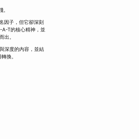
踐。
接排名因子，但它卻深刻
-A-T的核心精神，並
而出。
值與深度的內容，並結
與轉換。