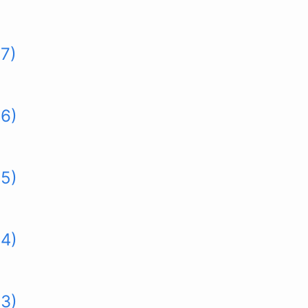
7)
96)
95)
94)
93)