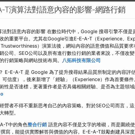
E-E-A-T演算法對語意內容的影響-網路行銷
A-T演算法對語意內容的影響 在數位時代中，Google 搜尋引擎不
要平台。尤其在Google引進E-E-A-T（Experience、Expe
eness、Trustworthiness）演算法後，網站內容的語意價值和品
銷公司、SEO公司以及所有進行數位行銷的業者來說，不僅改
的行銷策略與網站技術布局。
八拓科技有限公司
T？ E-E-A-T 是 Google 為了提升搜尋結果品質所制定的內容評
可信度），後來新增了「經驗」（Experience）作為首要條件。
術性是否達標，更著重作者是否具備相關經驗、是否為主題領域
eo
經營者不得不重新思考自己的內容策略。對於SEO公司而言，
大轉型。
A-T中的角色
整合行銷
語意內容不僅是文字的堆砌，而是圍繞使
ent）所撰寫，能提供實際解答與價值的內容。E-E-A-T鼓勵創建具