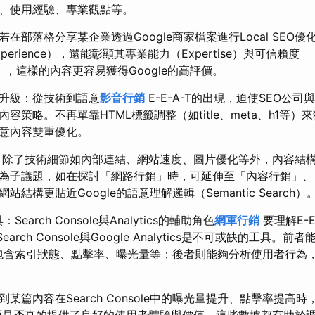
、使用經驗、專業觀點等。
在部落格分享某企業透過Google商家檔案進行Local SEO
erience），還能彰顯其專業能力（Expertise）與可信賴度
ness），這樣的內容更容易獲得Google的高評價。
面升級：從技術到語意
影音行銷
E-E-A-T的出現，迫使SEO公
容策略。不再單靠HTML標籤調整（如title、meta、h1等
語意內容雙重優化。
EO中，除了技術細節如內部連結、網站速度、圖片優化等外，內容
為子議題，如在探討「網路行銷」時，可延伸至「內容行銷」、
結構更貼近Google的語意理解邏輯（Semantic Search）
Search Console與Analytics的輔助角色
網軍行銷
要理解E-E
Search Console與Google Analytics是不可或缺的工具
現，包含索引狀態、點擊率、曝光量等；後者則能夠分析使用者行為
某篇內容在Search Console中的曝光量提升、點擊率提高
析該頁面是否真的提供了良好的使用者體驗與價值，這些數據都有助於