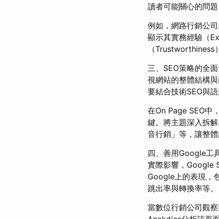
讀者可能關心的問題
例如，網路行銷公司若
顯示其實務經驗（Exp
（Trustworthi
三、SEO策略的全
視網站的整體結構與內
要結合技術SEO與
在On Page S
鍵。將主題深入拆解
音行銷」等，讓整體網站
四、善用Google工具：
實際影響，Google 
Google上的表
跳出率與轉換率等。
當數位行銷公司觀察到
Analytics分