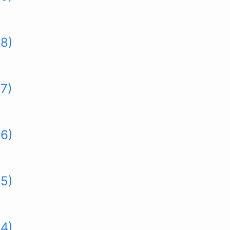
88)
7)
86)
85)
84)