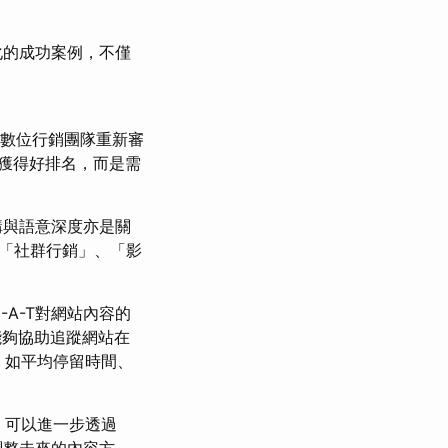
優化的成功案例，不僅
司與數位行銷團隊重新審
）來獲得好排名，而是需
結構與語意深度亦是關
「社群行銷」、「影
。
-A-T對網站內容的
。前者能夠協助追蹤網站在
，如平均停留時間、
時，可以進一步透過
調整未來的內容方