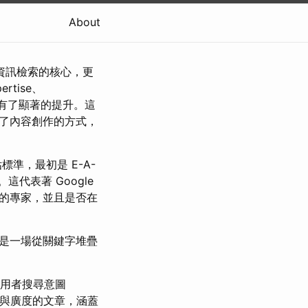
About
僅是資訊檢索的核心，更
rtise、
質要求有了顯著的提升。這
變了內容創作的方式，
估標準，最初是 E-A-
這代表著 Google
的專家，並且是否在
這是一場從關鍵字堆疊
用者搜尋意圖
深度與廣度的文章，涵蓋