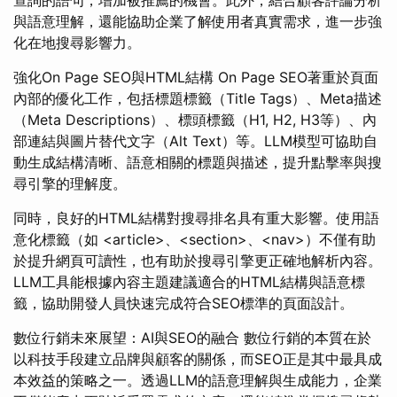
查詢的語句，增加被推薦的機會。此外，結合顧客評論分析
與語意理解，還能協助企業了解使用者真實需求，進一步強
化在地搜尋影響力。
強化On Page SEO與HTML結構 On Page SEO著重於頁面
內部的優化工作，包括標題標籤（Title Tags）、Meta描述
（Meta Descriptions）、標頭標籤（H1, H2, H3等）、內
部連結與圖片替代文字（Alt Text）等。LLM模型可協助自
動生成結構清晰、語意相關的標題與描述，提升點擊率與搜
尋引擎的理解度。
同時，良好的HTML結構對搜尋排名具有重大影響。使用語
意化標籤（如 <article>、<section>、<nav>）不僅有助
於提升網頁可讀性，也有助於搜尋引擎更正確地解析內容。
LLM工具能根據內容主題建議適合的HTML結構與語意標
籤，協助開發人員快速完成符合SEO標準的頁面設計。
數位行銷未來展望：AI與SEO的融合 數位行銷的本質在於
以科技手段建立品牌與顧客的關係，而SEO正是其中最具成
本效益的策略之一。透過LLM的語意理解與生成能力，企業