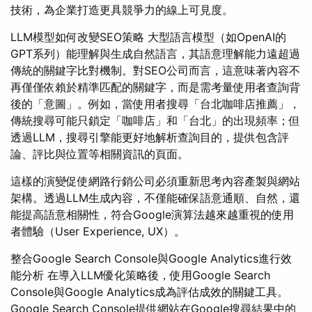
技術，為企業打造更具競爭力的線上可見度。
LLM模型如何改變SEO策略 大型語言模型（如OpenAI的
GPT系列）能理解與生成自然語言，其語意理解能力遠超過
傳統的關鍵字比對機制。對SEO公司而言，這意味著內容不
再僅僅依賴於精準匹配的關鍵字，而是需考量使用者查詢背
後的「意圖」。例如，當使用者搜尋「台北咖啡店推薦」，
傳統搜尋可能只鎖定「咖啡店」和「台北」的出現頻率；但
透過LLM，搜尋引擎能更好地解析查詢目的，提供包含評
論、評比與位置等相關資訊的頁面。
這樣的演變促使網路行銷公司必須重新思考內容產製與網站
架構。透過LLM生成內容，不僅能確保語意通順、自然，還
能提高語意相關性，符合Google演算法越來越重視的使用
者體驗（User Experience, UX）。
整合Google Search Console與Google Analytics進行效
能分析 在導入LLM優化策略後，使用Google Search
Console與Google Analytics成為評估成效的關鍵工具。
Google Search Console提供網站在Google搜尋結果中的