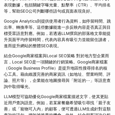
表現數據，包括關鍵字曝光量、點擊率（CTR）、平均排名
等，幫助SEO公司判斷哪些語句或頁面表現良好。
Google Analytics則提供使用者行為資料，如停留時間、跳
出率、轉換率等。這些數據能進一步反映內容是否真正與目
標受眾語意對應。例如，若透過LLM撰寫的部落格文章能提
升頁面平均停留時間，代表內容具有吸引力並能留住讀者，
進而提升網站的整體SEO表現。
結合Google商家檔案與Local SEO策略 對於地方型企業而
言，Local SEO是一項關鍵的行銷策略。Google商家檔案
（Google Business Profile）是提升地區性搜尋排名的核
心工具。藉由維護完善的商家資訊（如地址、營業時間、評
論、照片等），企業能在地圖搜尋與「附近的⋯」等語意查
詢中取得曝光。
LLM模型可協助優化Google商家檔案描述文字，使其更貼
近用戶查詢語意。例如，若某家餐廳希望吸引尋找「親子友
善」或「寵物可入內」的顧客，便可透過LLM生成針對這類