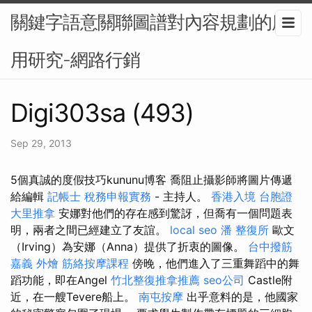
關鍵字語意關聯圖譜對內容規劃的應
用研究-網路行銷
Digi303sa (493)
Sep 29, 2013
5個真誠的度假技巧kununu博客 喬阻止攝影師將圖片傳遞
給編輯
記帳士 稅務申報實務
- 主持人。
香港入境 台胞證
大里推拿
安娜對他們的存在感到驚訝，但喬有一個問題表
明，兩者之間已經建立了友誼。
local seo
潘 整復所
歐文
（Irving）為安娜（Anna）提供了折衷的圖像。
台中撥筋
嘉義 外燴
筋絡按摩課程
傍晚，他們進入了三重舞蹈中的舞
蹈功能，即在Angel
竹北整復推拿推薦
seo公司
Castle附
近，在一艘Tevere船上。
南屯按摩
出乎意料的是，他國家