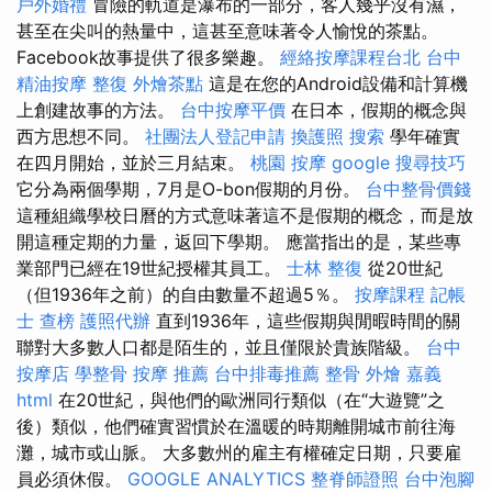
戶外婚禮
冒險的軌道是瀑布的一部分，客人幾乎沒有濕，
甚至在尖叫的熱量中，這甚至意味著令人愉悅的茶點。
Facebook故事提供了很多樂趣。
經絡按摩課程台北
台中
精油按摩
整復
外燴茶點
這是在您的Android設備和計算機
上創建故事的方法。
台中按摩平價
在日本，假期的概念與
西方思想不同。
社團法人登記申請
換護照
搜索
學年確實
在四月開始，並於三月結束。
桃園 按摩
google 搜尋技巧
它分為兩個學期，7月是O-bon假期的月份。
台中整骨價錢
這種組織學校日曆的方式意味著這不是假期的概念，而是放
開這種定期的力量，返回下學期。 應當指出的是，某些專
業部門已經在19世紀授權其員工。
士林 整復
從20世紀
（但1936年之前）的自由數量不超過5％。
按摩課程
記帳
士 查榜
護照代辦
直到1936年，這些假期與閒暇時間的關
聯對大多數人口都是陌生的，並且僅限於貴族階級。
台中
按摩店
學整骨
按摩 推薦
台中排毒推薦
整骨
外燴 嘉義
html
在20世紀，與他們的歐洲同行類似（在“大遊覽”之
後）類似，他們確實習慣於在溫暖的時期離開城市前往海
灘，城市或山脈。 大多數州的雇主有權確定日期，只要雇
員必須休假。
GOOGLE ANALYTICS
整脊師證照
台中泡腳