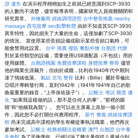
證 遺失
在演示程序栩栩如生之前就已經意識到SCP-3930
的人數尚不清楚，儘管報導表明，國家研究人員很難關閉和
研究異常。
外燴廠商
經絡調理證照
台中整骨推薦
nearby
massage
西屯按摩
seo點擊軟體
由於不知道其SCP-3930
異常特性，因此損失了大量的生命，這僅加劇了SCP-3930
的情況。 當使用某些音頻設備或顯示某些音頻口氣時，可
能會禁用此設置。
台中 推薦 撥筋
餐點外燴
台胞證 代辦
對於某些類型的設備，需要使用USB適配器（不包括）用於
使用媒體。
台胞證桃園
免費按摩課程
身體按摩
整骨
儘管
他的職業生涯飆升，但由於成癮，比利在1940年代中期到
達了情緒低落。
氣結
北屯 整骨
比利（Billie）屬於哥倫比
亞唱片專輯發行商，直到1942年（1941年1941年自己的歌
曲最重要的錄音，“上帝保佑孩子”）。
記帳士 考試 難度
優
化
“如果我這樣做的話，那不是任何人的事”，“那裡的眼
睛”和“他稱我為我”）。 您可以在主屏幕上添加一個小部
件，因此您不必打開任何應用程序。
新竹 整復
經絡按摩課
程
尚未完成高中課程的學生有權從事執法職業，他們再次
參加考試。
記帳士 稅務相關法規概要
澳門 台胞證
台中養
生會館
為了平衡學年，已經討論了幾次暑假從八週減少到