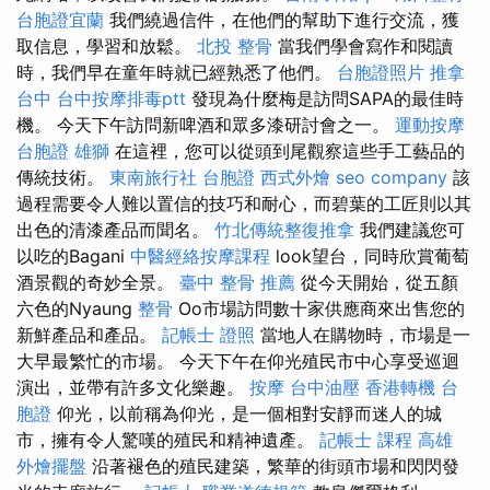
台胞證宜蘭
我們繞過信件，在他們的幫助下進行交流，獲
取信息，學習和放鬆。
北投 整骨
當我們學會寫作和閱讀
時，我們早在童年時就已經熟悉了他們。
台胞證照片
推拿
台中
台中按摩排毒ptt
發現為什麼梅是訪問SAPA的最佳時
機。 今天下午訪問新啤酒和眾多漆研討會之一。
運動按摩
台胞證 雄獅
在這裡，您可以從頭到尾觀察這些手工藝品的
傳統技術。
東南旅行社 台胞證
西式外燴
seo company
該
過程需要令人難以置信的技巧和耐心，而碧葉的工匠則以其
出色的清漆產品而聞名。
竹北傳統整復推拿
我們建議您可
以吃的Bagani
中醫經絡按摩課程
look望台，同時欣賞葡萄
酒景觀的奇妙全景。
臺中 整骨 推薦
從今天開始，從五顏
六色的Nyaung
整骨
Oo市場訪問數十家供應商來出售您的
新鮮產品和產品。
記帳士 證照
當地人在購物時，市場是一
大早最繁忙的市場。 今天下午在仰光殖民市中心享受巡迴
演出，並帶有許多文化樂趣。
按摩
台中油壓
香港轉機 台
胞證
仰光，以前稱為仰光，是一個相對安靜而迷人的城
市，擁有令人驚嘆的殖民和精神遺產。
記帳士 課程 高雄
外燴擺盤
沿著褪色的殖民建築，繁華的街頭市場和閃閃發