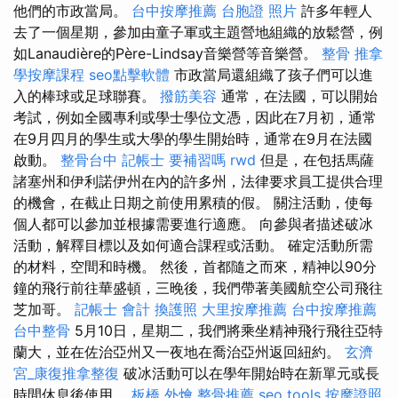
他們的市政當局。
台中按摩推薦
台胞證 照片
許多年輕人
去了一個星期，參加由童子軍或主題營地組織的放鬆營，例
如Lanaudière的Père-Lindsay音樂營等音樂營。
整骨 推拿
學按摩課程
seo點擊軟體
市政當局還組織了孩子們可以進
入的棒球或足球聯賽。
撥筋美容
通常，在法國，可以開始
考試，例如全國專利或學士學位文憑，因此在7月初，通常
在9月四月的學生或大學的學生開始時，通常在9月在法國
啟動。
整骨台中
記帳士 要補習嗎
rwd
但是，在包括馬薩
諸塞州和伊利諾伊州在內的許多州，法律要求員工提供合理
的機會，在截止日期之前使用累積的假。 關注活動，使每
個人都可以參加並根據需要進行適應。 向參與者描述破冰
活動，解釋目標以及如何適合課程或活動。 確定活動所需
的材料，空間和時機。 然後，首都隨之而來，精神以90分
鐘的飛行前往華盛頓，三晚後，我們帶著美國航空公司飛往
芝加哥。
記帳士 會計
換護照
大里按摩推薦
台中按摩推薦
台中整骨
5月10日，星期二，我們將乘坐精神飛行飛往亞特
蘭大，並在佐治亞州又一夜地在喬治亞州返回紐約。
玄濟
宮_康復推拿整復
破冰活動可以在學年開始時在新單元或長
時間休息後使用。
板橋 外燴
整骨推薦
seo tools
按摩證照