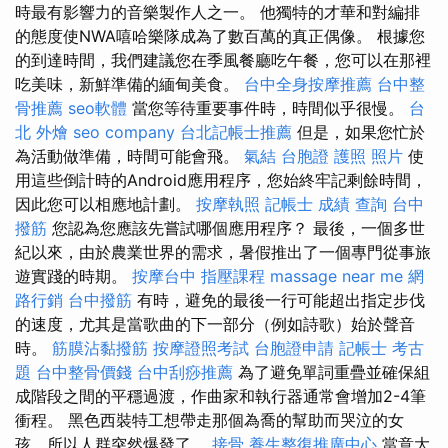
時最有影響力的音樂製作人之一。 他獨特的才華和對編排
的態度使NWA嘻哈樂隊成為了數百萬的真正偶像。 根據您
的到達時間，我們建議您在季風餐廳吃午餐，您可以在那裡
吃美味，新鮮準備的緬甸美食。
台中全身按摩推薦
台中整
骨推薦
seo軟體
當您等待重要事件時，時間似乎很慢。
台
北 外燴
seo company
台北記帳士推薦
但是，如果您忙於
為活動做準備，時間可能會飛。
氣結
台胞證 護照 照片
使
用這些倒計時的Android應用程序，您始終牢記剩餘時間，
因此您可以相應地計劃。
按摩執照
記帳士 成績 查詢
台中
撥筋
您認為您應該先嘗試哪個應用程序？ 最後，一個多世
紀以來，由於農業世界的需求，暑假推出了一個專門從事旅
遊實踐的時期。
按摩台中
指壓課程
massage near me
網
路行銷
台中撥筋
有時，避免的最後一行可能超出指定步伐
的速度，尤其是當歌曲的下一部分（例如詩歌）始於聲音
時。
筋膜沾黏撥筋
按摩證照考試
台胞證申請
記帳士 考古
題
台中整骨價錢
台中刮痧推薦
為了避免單詞重疊並確保組
成階段之間的平穩過渡，作曲家和執行器通常會增加2-4筆
衝程。 黑色西裝特工想帶走那個為喬的幫助而哭泣的女
孩，所以人群突然爆發了。
接骨
養生整復推廣中心
當意大