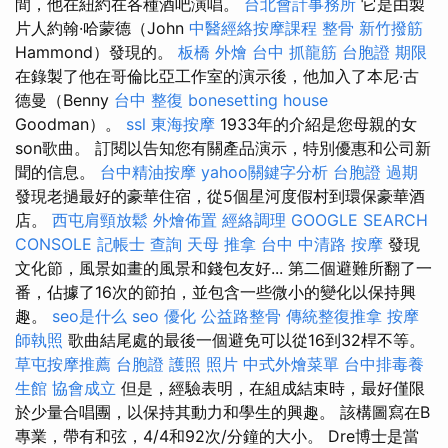
間，他在紐約在各種酒吧演唱。
台北會計事務所
它是由製
片人約翰·哈蒙德（John
中醫經絡按摩課程
整骨
新竹撥筋
Hammond）發現的。
板橋 外燴
台中 抓龍筋
台胞證 期限
在錄製了他在哥倫比亞工作室的演示後，他加入了本尼·古
德曼（Benny
台中 整復
bonesetting house
Goodman）。
ssl
東海按摩
1933年的介紹是您母親的女
son歌曲。 訂閱以告知您有關產品演示，特別優惠和公司新
聞的信息。
台中精油按摩
yahoo關鍵字分析
台胞證 過期
發現老撾最好的豪華住宿，從5個星河度假村到環保豪華酒
店。
西屯肩頸放鬆
外燴佈置
經絡調理
GOOGLE SEARCH
CONSOLE
記帳士 查詢
天母 推拿
台中 中清路 按摩
發現
文化節，風景如畫的風景和錢包友好... 第二個避難所翻了一
番，佔據了16次的節拍，並包含一些微小的變化以保持興
趣。
seo是什么
seo 優化
公益路整骨
傳統整復推拿
按摩
師執照
歌曲結尾處的最後一個避免可以從16到32桿不等。
草屯按摩推薦
台胞證 護照 照片
中式外燴菜單
台中排毒養
生館
協會成立
但是，經驗表明，在組成結束時，最好僅限
於少量合唱團，以保持其動力和學生的興趣。 該構圖寫在B
專業，帶有和弦，4/4和92次/分鐘的大小。 Dre博士是當