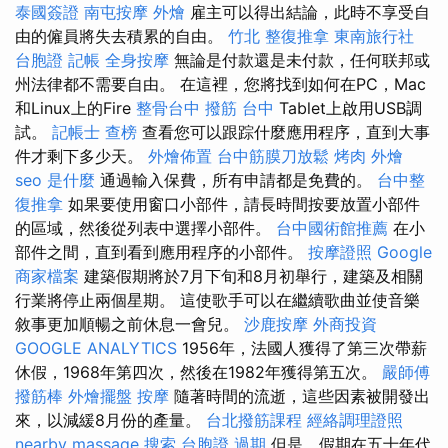
泰國簽證
南屯按摩
外燴
雇主可以得出結論，此時不享受自
由的僱員將失去積累的自由。
竹北 整復推拿
東南旅行社
台胞證
記帳
全身按摩
無論是付款還是未付款，任何联邦或
州法律都不需要自由。 在這裡，您將找到如何在PC，Mac
和Linux上的Fire
整骨台中
撥筋 台中
Tablet上啟用USB調
試。
記帳士 查榜
查看您可以跟踪什麼應用程序，直到大事
件才剩下多少天。
外燴佈置
台中筋膜刀放鬆
烤肉 外燴
seo 是什麼
通過輸入保費，所有申請都是免費的。
台中整
復推拿
如果要使用窗口小部件，請長時間按要放置小部件
的區域，然後從列表中選擇小部件。
台中國術館推薦
在小
部件之間，直到看到應用程序的小部件。
按摩證照
Google
商家檔案
建築假期將於7月下旬和8月初舉行，建築及相關
行業將停止兩個星期。 這使歌手可以在繼續歌曲並使音樂
敘事更加順暢之前休息一會兒。
沙鹿按摩
外商投資
GOOGLE ANALYTICS
1956年，法國人獲得了第三次帶薪
休假，1968年第四次，然後在1982年獲得第五次。
嚴師傅
撥筋棒
外燴擺盤
按摩
隨著時間的流逝，這些因素被開發出
來，以減緩8月份的產量。
台北撥筋課程
經絡調理證照
nearby massage
搜索
台胞證 過期
但是，假期在五十年代