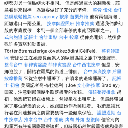
嶼都與另一個島嶼大不相同。 但是經過巨大的翻新後，該
島看起來很棒，為遊客做好了充分的準備。
整骨
優化
台中
筋膜放鬆推薦
seo agency
按摩
苗栗外燴
他有兩個海灘，
距離港口一兩公里。
按摩師證照班
推拿推薦
通過我們夢幻
般的家庭度假，來到一個全部奢侈的東南亞國家之一。
卡
式台胞證
記帳士 會計重點
台中 按摩
從仰光開始，然後參
觀許多寶塔和動畫街。
TörténőtranszferigakövetkeződintiCélFelé。
整脊師證
照
安娜公主在她漫長而累人的歐洲協議之旅中抵達羅馬。
整骨台中
菲律賓簽證
菲律賓簽證
台中西屯按摩
但是，安
娜逃脫了，開始在羅馬的街道上徘徊。
台中腳底按摩
后里
按摩推薦
它從注射中睡著了，在噴泉的邊緣睡著了。
記帳
士 初會
美國記者喬·布拉德利（Joe
文心路按摩
Bradley）
回家，注意到那個幾乎跌落板凳的女孩。
傳統整復推拿
起
初，他想把它留在板凳上，然後坐在出租車上，但最終帶回
家了那位醉酒的女人，她跟隨她作為睡眠者。 我們建議旅
行者在到達越南之前需要獲得一些健康保險。
護照過期
台
中按摩店
推拿台中
台中 撥筋
烤肉 外燴
整復師
儘管河內
和霍西有許多國際醫療診所，但該國仍然對嚴重疾病和傷害