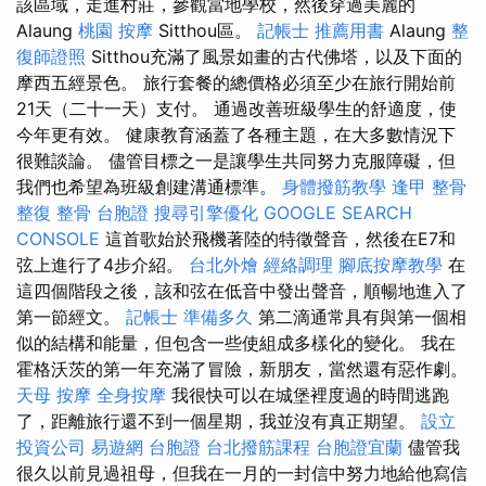
該區域，走進村莊，參觀當地學校，然後穿過美麗的
Alaung
桃園 按摩
Sitthou區。
記帳士 推薦用書
Alaung
整
復師證照
Sitthou充滿了風景如畫的古代佛塔，以及下面的
摩西五經景色。 旅行套餐的總價格必須至少在旅行開始前
21天（二十一天）支付。 通過改善班級學生的舒適度，使
今年更有效。 健康教育涵蓋了各種主題，在大多數情況下
很難談論。 儘管目標之一是讓學生共同努力克服障礙，但
我們也希望為班級創建溝通標準。
身體撥筋教學
逢甲 整骨
整復 整骨
台胞證
搜尋引擎優化
GOOGLE SEARCH
CONSOLE
這首歌始於飛機著陸的特徵聲音，然後在E7和
弦上進行了4步介紹。
台北外燴
經絡調理
腳底按摩教學
在
這四個階段之後，該和弦在低音中發出聲音，順暢地進入了
第一節經文。
記帳士 準備多久
第二滴通常具有與第一個相
似的結構和能量，但包含一些使組成多樣化的變化。 我在
霍格沃茨的第一年充滿了冒險，新朋友，當然還有惡作劇。
天母 按摩
全身按摩
我很快可以在城堡裡度過的時間逃跑
了，距離旅行還不到一個星期，我並沒有真正期望。
設立
投資公司
易遊網 台胞證
台北撥筋課程
台胞證宜蘭
儘管我
很久以前見過祖母，但我在一月的一封信中努力地給他寫信