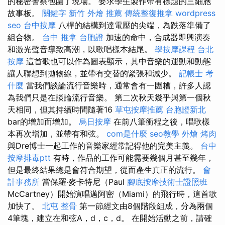
的秘密警察包圍了現場。 要求學生製作帶有標題的三細胞
故事板。
關鍵字
新竹 外燴 推薦
傳統整復推拿
wordpress
seo
台中按摩
八桿的結構到達電壓的尖端，為跌落準備了
組合物。
台中 推拿
台胞證
加速的命中，合成器即興演奏
和激光聲音導致高潮，以歌唱樣本結尾。
學按摩課程
台北
按摩
這首歌也可以作為圖表顯示，其中音樂的運動和動態
讓人聯想到拋物線，並帶有交替的緊張和減少。
記帳士 考
什麼
當我們談論流行音樂時，通常會有一團糟，許多人認
為我們只是在談論流行音樂。 第二次秋天幾乎與第一個秋
天相同，但其持續時間隨著16
草屯按摩推薦
台胞證新北
bar的增加而增加。
烏日按摩
在前八筆衝程之後，唱歌樣
本再次增加，並帶有和弦。
com是什麼
seo教學
外燴 烤肉
與Dre博士一起工作的音樂家經常記得他的完美主義。
台中
按摩排毒ptt
有時，作品的工作可能需要幾個月甚至幾年，
但是最終結果總是會符合期望，從而產生真正的流行。
會
計事務所
當保羅·麥卡特尼（Paul
腳底按摩技術士證照班
McCartney）開始演唱邁阿密（Miami）的飛行時，這首歌
加快了。
北屯 整骨
第一節經文由8個階段組成，分為兩個
4筆塊，建立在和弦A，d，c，d。 在開始活動之前，請確