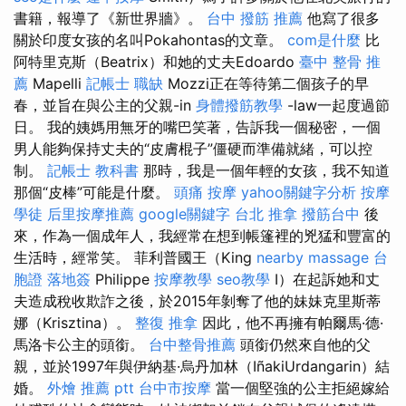
書籍，報導了《新世界牆》。
台中 撥筋 推薦
他寫了很多
關於印度女孩的名叫Pokahontas的文章。
com是什麼
比
阿特里克斯（Beatrix）和她的丈夫Edoardo
臺中 整骨 推
薦
Mapelli
記帳士 職缺
Mozzi正在等待第二個孩子的早
春，並旨在與公主的父親-in
身體撥筋教學
-law一起度過節
日。 我的姨媽用無牙的嘴巴笑著，告訴我一個秘密，一個
男人能夠保持丈夫的“皮膚棍子”僵硬而準備就緒，可以控
制。
記帳士 教科書
那時，我是一個年輕的女孩，我不知道
那個“皮棒”可能是什麼。
頭痛 按摩
yahoo關鍵字分析
按摩
學徒
后里按摩推薦
google關鍵字
台北 推拿
撥筋台中
後
來，作為一個成年人，我經常在想到帳篷裡的兇猛和豐富的
生活時，經常笑。 菲利普國王（King
nearby massage
台
胞證 落地簽
Philippe
按摩教學
seo教學
I）在起訴她和丈
夫造成稅收欺詐之後，於2015年剝奪了他的妹妹克里斯蒂
娜（Krisztina）。
整復 推拿
因此，他不再擁有帕爾馬·德·
馬洛卡公主的頭銜。
台中整骨推薦
頭銜仍然來自他的父
親，並於1997年與伊納基·烏丹加林（IñakiUrdangarin）結
婚。
外燴 推薦 ptt
台中市按摩
當一個堅強的公主拒絕嫁給