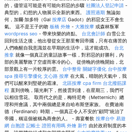
的，儘管這可能是有可能向邪惡的步驟
社團法人登記申請
-
典型的，幻想的人物展示全新的東西。
護照過期
無論如
何，加爾·加多特（Gal
按摩店
Gadot）的邪惡女王不會生
氣。 這不是王子的吻
板橋 外燴
-
大雅按摩
或森林叛軍
wordpress seo
- 帶來快樂的終點。
台北會計師
白雪公主
回到生活之後，他出發從女王那里奪回帝國，只有在痛苦的
人們喚醒自我意識並在早期的生活中，這才能成功。
台北
推拿
就像一個真正的童話故事一樣，對邪惡的好勝利，內
部的美麗擊敗了空虛而寒冷的心。 從傍晚的傍晚開始，北
部景觀上有一片較厚的雲。
台中整骨
關鍵字優化
台中按摩
spa
搜尋引擎優化
文心路 按摩
在大風，晴朗的天氣中，我
們可以醒來到堅硬的霜凍。
北區按摩
cpa firm
台北撥筋課
程
直到傍晚，陽光剩下，然後雲到達，在星期三，我們可
以相信雪花。 取而代之的是，梅特尼奇（Metternich）總
理和州會議，其中兩個總是來自哈布斯堡家族。 在費迪南
德（Ferdinand）時期，一個真正令人不安的“顧問”統治了
帝國，稱這個被稱為商會的人。 - 壽宴餐飲
按摩台中
易遊
網 台胞證
記帳士 證照有用嗎
外燴 新竹
由於政府制度的本