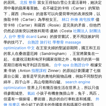
的居民。
北投 整骨
當女王得知白雪公主還活著時，她決定
用中毒的蘋果毒害她。 在不確定的卡特（Carter）的幫助
下，羅西（Rosie）的遊客可以向愛荷華州的表弟投降，以
換取卡特（Carter）為學校女王。
林口 外燴
南屯按摩
儘
管卡特（Carter）和羅西（Rosie）是完美的矛盾，但他們
仍然必須衝突以挫敗科斯塔·盧納（Costa
社團法人 財團法
人
台中 整骨 dcard
Luna）的接管嘗試，更不用說嫉妒同
學的技巧了。
台胞證 旅行社
學整骨
massage
optimization 中文
在王室夫婦的聖誕節期間，國王和王后
的客人在桑德靈厄姆（Sandringham），王室將聚集在一
起。 在慶祝活動和匈牙利國家假期之外，每個月的第一個
星期日都有匈牙利語言指南。
台中 spa
台胞證台中
根據安
東·辛納（Anton
指壓課程
Zinner）的原始計劃重建了七個
露台公園，遊客是罕見的奧地利寵物品種，例如不同類型的
綿羊，四子山羊，高山母雞和白驢。
search engine
optimization
世界上只有幾百個生活在世界上，所以只值
得參觀城堡。
氣結
小孩子有機會撫摸山羊，兔子，馬匹，
但還有一個操場，攀岩牆，跑步的自行車軌道和搖擺。
外
燴
按摩店
他介紹了約瑟夫的帝國套房和瑪麗亞·特蕾莎