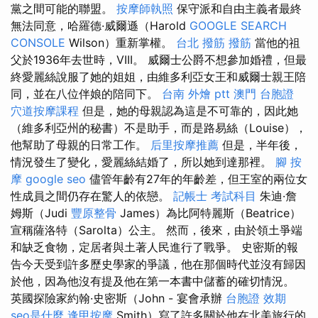
黨之間可能的聯盟。
按摩師執照
保守派和自由主義者最終
無法同意，哈羅德·威爾遜（Harold
GOOGLE SEARCH
CONSOLE
Wilson）重新掌權。
台北 撥筋
撥筋
當他的祖
父於1936年去世時，VIII。 威爾士公爵不想參加婚禮，但最
終愛麗絲說服了她的姐姐，由維多利亞女王和威爾士親王陪
同，並在八位伴娘的陪同下。
台南 外燴 ptt
澳門 台胞證
穴道按摩課程
但是，她的母親認為這是不可靠的，因此她
（維多利亞州的秘書）不是助手，而是路易絲（Louise），
他幫助了母親的日常工作。
后里按摩推薦
但是，半年後，
情況發生了變化，愛麗絲結婚了，所以她到達那裡。
腳 按
摩
google seo
儘管年齡有27年的年齡差，但王室的兩位女
性成員之間仍存在驚人的依戀。
記帳士 考試科目
朱迪·詹
姆斯（Judi
豐原整骨
James）為比阿特麗斯（Beatrice）
宣稱薩洛特（Sarolta）公主。 然而，後來，由於領土爭端
和缺乏食物，定居者與土著人民進行了戰爭。 史密斯的報
告今天受到許多歷史學家的爭議，他在那個時代並沒有歸因
於他，因為他沒有提及他在第一本書中儲蓄的確切情況。
英國探險家約翰·史密斯（John - 宴會承辦
台胞證 效期
seo是什麼
逢甲按摩
Smith）寫了許多關於他在北美旅行的