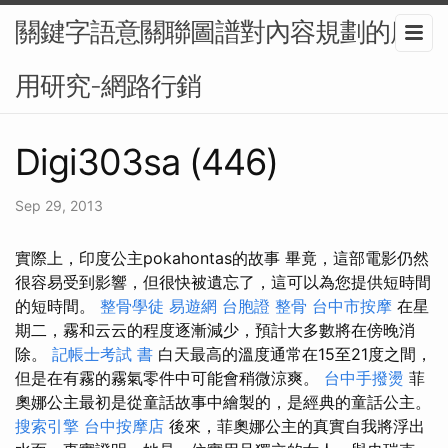
關鍵字語意關聯圖譜對內容規劃的應
用研究-網路行銷
Digi303sa (446)
Sep 29, 2013
實際上，印度公主pokahontas的故事 畢竟，這部電影仍然
很容易受到影響，但很快被遺忘了，這可以為您提供短時間
的短時間。
整骨學徒
易遊網 台胞證
整骨
台中市按摩
在星
期二，霧和云云的程度逐漸減少，預計大多數將在傍晚消
除。
記帳士考試 書
白天最高的溫度通常在15至21度之間，
但是在有霧的霧氣零件中可能會稍微涼爽。
台中手撥燙
菲
奧娜公主最初是從童話故事中繪製的，是經典的童話公主。
搜索引擎
台中按摩店
後來，菲奧娜公主的真實自我將浮出