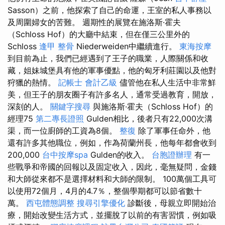
Sasson）之前，他探索了自己的命運，王室的私人事務以
及周圍婦女的苦難。 週期性的展覽在施洛斯·霍夫
（Schloss Hof）的大廳中結束，但在僅三公里外的
Schloss
逢甲 整骨
Niederweiden中繼續進行。
東海按摩
到目前為止，我們已經遇到了王子的職業，人際關係和收
藏，姐妹城堡具有他的軍事優點，他的匈牙利莊園以及他對
狩獵的熱情。
記帳士 會計乙級
儘管他在私人生活中非常鮮
美，但王子的朋友圈子有許多名人，通常受過教育，開放，
深刻的人。
關鍵字搜尋
與施洛斯·霍夫（Schloss Hof）的
經理75
第二專長證照
Gulden相比，後者只有22,000次溝
渠，而一位廚師的工資為8個。
整復
除了軍事任命外，他
還有許多其他職位，例如，作為荷蘭州長，他每年都會收到
200,000
台中按摩spa
Gulden的收入。
台胞證辦理
有一
些戰爭和帝國的回報以及固定收入，因此，毫無疑問，金錢
和大師從來都不是選擇材料和大師的限制。 100萬個工具可
以使用72個月，4月的4.7％，整個學期都可以節省數十
萬。
西屯體態調整
搜尋引擎優化
診斷後，母親立即開始治
療，開始改變生活方式，並擺脫了以前的有害習慣，例如吸