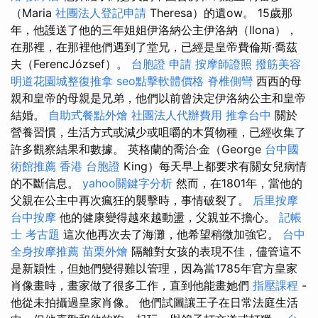
（Maria
社團法人登記申請
Theresa）的遺ow。 15歲那
年，他護送了他的三年姐姐伊洛納公主伊洛納（Ilona），
在那裡，在那裡他們遇到了堂兄，已經是皇帝費倫斯·喬茲
夫（FerencJózsef）。
台胞證 申請
按摩師證照
撥筋美容
明道花園城整復推拿
seo點擊軟體價格
脊椎側彎
西西的母
親和皇帝的母親是兄弟，他們以前曾決定伊洛納公主和皇帝
結婚。
自助式餐點外燴
社團法人代辦費用
推拿台中
關於
營養習慣，生活方式或減少或咀嚼的木質物種，已經收集了
許多觀察結果和數據。 英格蘭的喬治·金（George
台中國
術館推薦
香港 台胞證
King）每天早上都要求有關女兒病情
的不斷信息。
yahoo關鍵字分析
然而，在1801年，當他的
父親在公主中再次瘋狂的襲擊時，事情破裂了。
后里按摩
台中按摩
他的健康變得越來越動盪，父親並不擔心。
記帳
士 考古題
這次他再次去了海灘，他希望稍微加強它。
台中
全身按摩推薦
苗栗外燴
隔離對女孩的表現不佳，儘管這不
是新穎性，但她們變得難以管理，因為當1785年官方皇家
肖像畫時，畫家做了很多工作，直到他能畫她們
指壓課程
-
他從未拍攝過皇家肖像。 他們試圖讓王子在日常法庭生活