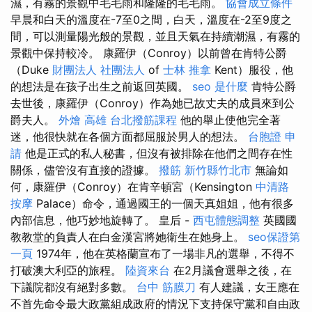
濕，有霧的景觀中毛毛雨和隆隆的毛毛雨。
協會成立條件
早晨和白天的溫度在-7至0之間，白天，溫度在-2至9度之
間，可以測量陽光般的景觀，並且天氣在持續潮濕，有霧的
景觀中保持較冷。 康羅伊（Conroy）以前曾在肯特公爵
（Duke
財團法人 社團法人
of
士林 推拿
Kent）服役，他
的想法是在孩子出生之前返回英國。
seo 是什麼
肯特公爵
去世後，康羅伊（Conroy）作為她已故丈夫的成員來到公
爵夫人。
外燴 高雄
台北撥筋課程
他的舉止使他完全著
迷，他很快就在各個方面都屈服於男人的想法。
台胞證 申
請
他是正式的私人秘書，但沒有被排除在他們之間存在性
關係，儘管沒有直接的證據。
撥筋 新竹縣竹北市
無論如
何，康羅伊（Conroy）在肯辛頓宮（Kensington
中清路
按摩
Palace）命令，通過國王的一個天真姐姐，他有很多
內部信息，他巧妙地旋轉了。 皇后 -
西屯體態調整
英國國
教教堂的負責人在白金漢宮將她衛生在她身上。
seo保證第
一頁
1974年，他在英格蘭宣布了一場非凡的選舉，不得不
打破澳大利亞的旅程。
陸資來台
在2月議會選舉之後，在
下議院都沒有絕對多數。
台中 筋膜刀
有人建議，女王應在
不首先命令最大政黨組成政府的情況下支持保守黨和自由政