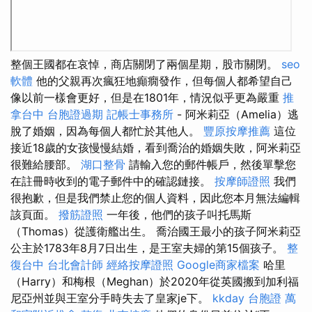
整個王國都在哀悼，商店關閉了兩個星期，股市關閉。
seo
軟體
他的父親再次瘋狂地癲癇發作，但每個人都希望自己
像以前一樣會更好，但是在1801年，情況似乎更為嚴重
推
拿台中
台胞證過期
記帳士事務所
- 阿米莉亞（Amelia）逃
脫了婚姻，因為每個人都忙於其他人。
豐原按摩推薦
這位
接近18歲的女孩慢慢結婚，看到喬治的婚姻失敗，阿米莉亞
很難給腰部。
湖口整骨
請輸入您的郵件帳戶，然後單擊您
在註冊時收到的電子郵件中的確認鏈接。
按摩師證照
我們
很抱歉，但是我們禁止您的個人資料，因此您本月無法編輯
該頁面。
撥筋證照
一年後，他們的孩子叫托馬斯
（Thomas）從護衛艦出生。 喬治國王最小的孩子阿米莉亞
公主於1783年8月7日出生，是王室夫婦的第15個孩子。
整
復台中
台北會計師
經絡按摩證照
Google商家檔案
哈里
（Harry）和梅根（Meghan）於2020年從英國搬到加利福
尼亞州並與王室分手時失去了皇家je下。
kkday 台胞證
萬