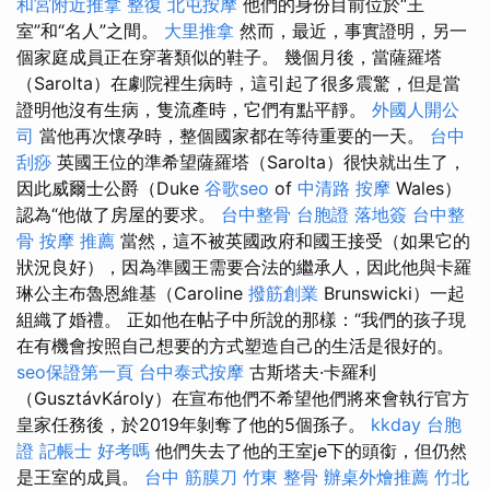
和宮附近推拿
整復
北屯按摩
他們的身份目前位於“王
室”和“名人”之間。
大里推拿
然而，最近，事實證明，另一
個家庭成員正在穿著類似的鞋子。 幾個月後，當薩羅塔
（Sarolta）在劇院裡生病時，這引起了很多震驚，但是當
證明他沒有生病，隻流產時，它們有點平靜。
外國人開公
司
當他再次懷孕時，整個國家都在等待重要的一天。
台中
刮痧
英國王位的準希望薩羅塔（Sarolta）很快就出生了，
因此威爾士公爵（Duke
谷歌seo
of
中清路 按摩
Wales）
認為“他做了房屋的要求。
台中整骨
台胞證 落地簽
台中整
骨
按摩 推薦
當然，這不被英國政府和國王接受（如果它的
狀況良好），因為準國王需要合法的繼承人，因此他與卡羅
琳公主布魯恩維基（Caroline
撥筋創業
Brunswicki）一起
組織了婚禮。 正如他在帖子中所說的那樣：“我們的孩子現
在有機會按照自己想要的方式塑造自己的生活是很好的。
seo保證第一頁
台中泰式按摩
古斯塔夫·卡羅利
（GusztávKároly）在宣布他們不希望他們將來會執行官方
皇家任務後，於2019年剝奪了他的5個孫子。
kkday 台胞
證
記帳士 好考嗎
他們失去了他的王室je下的頭銜，但仍然
是王室的成員。
台中 筋膜刀
竹東 整骨
辦桌外燴推薦
竹北