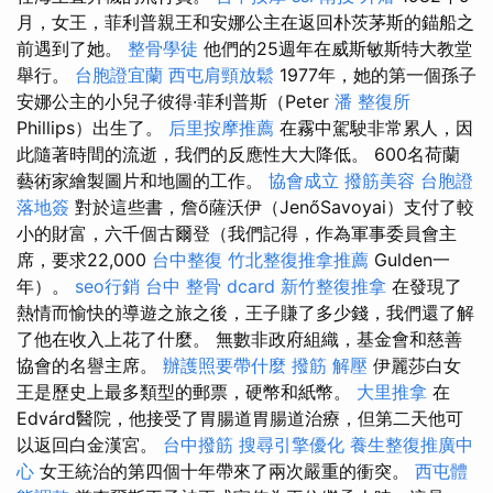
月，女王，菲利普親王和安娜公主在返回朴茨茅斯的錨船之
前遇到了她。
整骨學徒
他們的25週年在威斯敏斯特大教堂
舉行。
台胞證宜蘭
西屯肩頸放鬆
1977年，她的第一個孫子
安娜公主的小兒子彼得·菲利普斯（Peter
潘 整復所
Phillips）出生了。
后里按摩推薦
在霧中駕駛非常累人，因
此隨著時間的流逝，我們的反應性大大降低。 600名荷蘭
藝術家繪製圖片和地圖的工作。
協會成立
撥筋美容
台胞證
落地簽
對於這些書，詹ő薩沃伊（JenőSavoyai）支付了較
小的財富，六千個古爾登（我們記得，作為軍事委員會主
席，要求22,000
台中整復
竹北整復推拿推薦
Gulden一
年）。
seo行銷
台中 整骨 dcard
新竹整復推拿
在發現了
熱情而愉快的導遊之旅之後，王子賺了多少錢，我們還了解
了他在收入上花了什麼。 無數非政府組織，基金會和慈善
協會的名譽主席。
辦護照要帶什麼
撥筋 解壓
伊麗莎白女
王是歷史上最多類型的郵票，硬幣和紙幣。
大里推拿
在
Edvárd醫院，他接受了胃腸道胃腸道治療，但第二天他可
以返回白金漢宮。
台中撥筋
搜尋引擎優化
養生整復推廣中
心
女王統治的第四個十年帶來了兩次嚴重的衝突。
西屯體