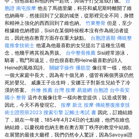
中，但他喜歡和他的狗一起玩，與鴿子打交道或打獵。
台
胞證
南屯按摩
他去了馬德里蘭，科芬和威尼斯時離開了維
也納兩年，然後回到了父親的城堡，從那裡完全不同，身體
和精神上強化的西西回到了維也納。
竹東整骨
但是，至少
根據維也納禮節，Sisit在某個時候根本沒有作為統治者提
出，因此他在教育方面存在重大缺點。
台胞證過期
傳統整
復推拿技術士
他還為他最喜歡的女兒提出了這種生活概
念，他幾乎將其視為男孩。
台中整骨推薦
Sisi經常游泳，
騎著，戰鬥和遠足，但也很喜歡用Heine最喜歡的詩人
Heine的風格寫詩。
關鍵字操作
播筋堂
像往常一樣，他在
一個大家庭中長大，因為有十個兄弟，儘管有兩個男孩仍然
死於嬰兒。 威廉王子出生時，安娜王子對新生兒給予了冷
漠的答案。
外燴 推薦
台灣 按摩
易遊網 台胞證
台中長安
國小 整骨
這件衣服像往常一樣向教堂提供，以造成苦難，
因此，今天不再發現它。
按摩
新北 按摩
傳統整復推拿技
術士證照班2023
搜索引擎
記帳士考試 書
因此，訂婚結婚
了，就在一年後，1854年4月24日的七點鐘，他們在維也
納結婚，以慶祝維也納主教在奧古斯丁秩序的教堂中結婚。
在展覽的最後大廳裡，我們仍然令人驚訝，因為Savoyai證