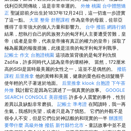
伐利亞民間傳統，這是非常幸運的。
外燴 桃園
台中體態矯
正
聖誕節前夕出生於1837年12月24日，這一切進一步證實
了這一點。
大里 整骨
舒壓課程
作為皇帝的母親，佐菲亞
獲得了非常強大的個人力量和影響力。
台中 撥筋
網路行銷
結果，想執行自己的民族努力的匈牙利人主要遭受苦難，皇
帝（或者是皇帝，代表皇帝擁有真正的權力的皇帝）採取了
極為嚴厲的報復措施，此後是沮喪的匈牙利匈牙利戰爭。
記帳士 作文
台胞證桃園
這項政策背後的是匈牙利仇恨
Zsófia，許多同時代人認為皇帝的壞精神。 當然，172厘米
高的SISI是當時最美麗的女性之一，這並不是偶然的。
撥筋
課程
后里推拿
他的黃蜂和美麗，健康的栗色棕色頭髮幾乎
使年輕的尺子著迷於地面。
后里推拿
klook 台胞證
下午茶
外燴
我討厭它是因為它講述了一個真實的故事。
GOOGLE
SEARCH CONSOLE
美容撥筋
許多令人震驚的事件，性別
差異以及缺點非常磨損。
記帳士 準考證
在閱讀時，我一再
生氣，我感到失望，或者只是為了憤怒。 它們的外觀不是
很令人不安，但是它們位於神話般的和現實的一半
辦護照
要帶什麼
高級外燴
撥筋 新竹縣竹北市
- 童話故事中並不是