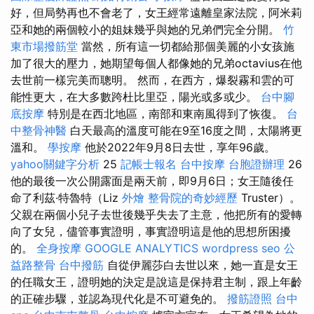
好，但局勢再也不會老了，女王經常遠離皇家法院，阿米莉
亞和她的兩個較小的姐妹幾乎與她的兄弟們完全分開。
竹
東市場撥筋堂
當然，所有這一切都給那個美麗的小女孩施
加了很大的壓力，她期望每個人都像她的兄弟octavius在他
去世前一樣完美而聰明。 然而，在西方，爆裂霧和雲的可
能性更大，在大多數跨杜比里亞，陽光或多或少。
台中腳
底按摩
特別是在西北地區，南部和東南風得到了恢復。
台
中整骨神醫
白天最高的溫度可能在9至16度之間，太陽將更
溫和。
學按摩
他於2022年9月8日去世，享年96歲。
yahoo關鍵字分析
25
記帳士報名
台中按摩
台胞證辦理
26
他的最後一次公開露面是兩天前，即9月6日；女王隨後任
命了利茲·特魯特（Liz
外燴
整骨院的奇妙經歷
Truster）。
父親在兩個小兒子去世後幾乎失去了主意，他把所有的愛轉
向了女兒，儘管事實證明，事實證明這是他的思想所困擾
的。
全身按摩
GOOGLE ANALYTICS
wordpress seo
公
益路整骨
台中撥筋
自從伊麗莎白去世以來，她一直是女王
的任職女王，證明她的決定是說這是保持君主制，跟上年齡
的正確步驟，並認為現代化是不可避免的。
撥筋證照
台中