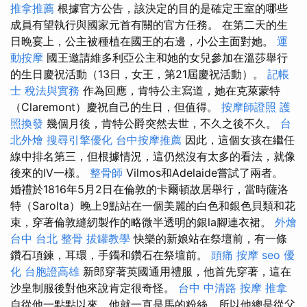
推拿推薦
根據官方公告，該決定的目的是確定王室的哪些
成員有望執行與國家元首有關的官方任務。 在第二天的生
日晚宴上，公主被種植在國王的右​​邊，小公主面對她。
運
動按摩
國王邀請維多利亞公主和她的女兒參加在溫莎舉行
的生日慶祝活動（13日，女王，第21屆慶祝活動）。
記帳
士 稅法與實務
作為回應，肯特公主寫道，她在克萊蒙特
（Claremont）慶祝自己的生日，但值得。
按摩師證照
護
照換發
幾個月後，肯特公爵突然去世，不久之後不久。
台
北外燴
搜尋引擎優化
台中按摩推薦
因此，這個女孩在繼任
線中排名第三，但根據情況，這仍然沒有太多的看法，就像
後來的IV一樣。
整骨師
Vilmos和Adelaide嘗試了兩者。
婚禮於1816年5月2日在倫敦的卡爾頓故居舉行，當時薩洛
特（Sarolta）晚上9點站在一個美麗的白色和銀色貝類和花
束，穿著倫敦縫紉製作的略微半透明的銀la腳連衣裙。
外燴
台中
台北 整骨
拔罐教學
快樂的新娘站在祭壇前，有一條
鑽石項鍊，耳環，手鐲和鑽石在祭壇前。
頭痛 按摩
seo 優
化
台胞證高雄
新郎穿著英國通用禮服，他首先穿著，這在
沙皇制服後對他來說肯定很奇怪。
台中 中清路 按摩
推拿
自從他一點點以來，他就一直是馬的粉絲，所以他總是從父