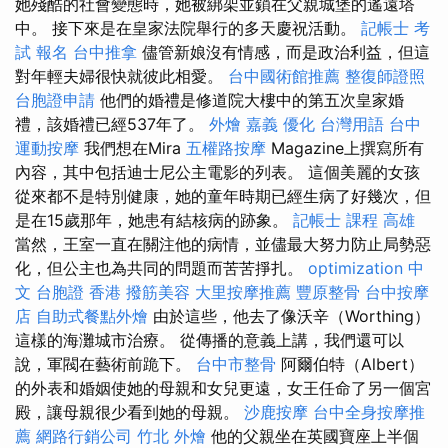
她殘酷的社會變態時，她被綁架並鎖在父親城堡的遙遠塔
中。 接下來是在皇家法院舉行的多天慶祝活動。
記帳士 考
試 報名
台中推拿
儘管新娘沒有情感，而是政治利益，但這
對年輕夫婦很快就彼此相愛。
台中國術館推薦
整復師證照
台胞證申請
他們的婚禮是修道院大樓中的第五次皇家婚
禮，該婚禮已經537年了。
外燴 嘉義
優化 台灣用語
台中
運動按摩
我們想在Mira
五權路按摩
Magazine上撰寫所有
內容，其中包括迪士尼公主電影的列表。 這個美麗的女孩
從來都不是特別健康，她的童年時期已經生病了好幾次，但
是在15歲那年，她患有結核病的跡象。
記帳士 課程 高雄
當然，王室一直在關注他的病情，並儘最大努力防止局勢惡
化，但公主也為共同的問題而苦苦掙扎。
optimization 中
文
台胞證 香港
撥筋美容
大里按摩推薦
豐原整骨
台中按摩
店
自助式餐點外燴
由於這些，他去了像沃辛（Worthing）
這樣的海灘城市治療。 從傳播的意義上講，我們還可以
說，軍閥在藝術前跪下。
台中市整骨
阿爾伯特（Albert）
的外表和婚姻使她的母親和女兒更遠，女王任命了另一個宮
殿，讓母親很少看到她的母親。
沙鹿按摩
台中全身按摩推
薦
網路行銷公司
竹北 外燴
他的父親坐在英國寶座上半個