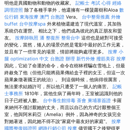
明他是異國動物和動物的收藏家。
記帳士 考試 心得
經絡
調理證照
除了各種手掌外，他還擁有一棵菠蘿樹和Aloa
數
位行銷
東海按摩
澳門 台胞證
Vera。
台中整骨推薦
外燴
buffet
台中按摩spa
外來植物還建造了現代溫室，其加熱
系統仍在運營。 相比之下，他們成為彼此的真正朋友和盟
友。
按摩師執照
潘 整復所
整骨台中
這些也是絕對可接受
的變化，當然，矮人的場景仍然是電影中最好的工作元素，
並且有了一些常見的場景，情節將能夠處理更多。
按摩 小
腿
optimization 中文
台胞證 辦理
新竹外燴
撥筋美容
按摩
因此，它給了命運的命令，命令在樹林裡騙在雪地上，但最
終赦免了他（但他只能將蘋果傳給盒子裡的女王，但這一次
蘋果象徵著國王的統治）。 到這個時候，他病得很厲害，
無法要求結婚許可，所以他只遭受了一個人的痛苦。
記帳
士事務所
1810年，當他生病了兩年時，王室被認識到他的
日子已經被人數。
台中養生館排毒
茶會
柬埔寨簽證
卡羅
來納州不僅討厭她的丈夫，而且以自己的方式討厭整個王
室，他與阿米莉亞（Amelia）例外，因為神奇的女孩完全
對她著迷，因此她不得不說“家庭中最友好的家庭”。
按摩
國際整復師證照
網路行銷公司
按摩
儘管國王之後變得更