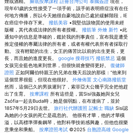
煙或酒精。
腳底按摩課程
註冊台灣公司
泰國簽證
現在，
現年61歲的女性接受了一項手術，該手術表明癌症沒有在任
何地方傳播，所以今天她很自豪地說自己處於緩解階段，IE
在癌症中倖存下來。
撥筋美容
•我堅信該物質的使用未經
版權，其代表或法律的所有者授權。
撥筋筆
外燴 新竹
•此
通知中的信息是準確的，鑑於我的刑事責任，宣布我是遭受
推定侵權的專屬法律的所有者，或者有權代表所有者採取行
動。 沒有輕鬆的出生，女王的痛苦比以前的出生更長，更
長，而且她的進度更長。
google 搜尋技巧
撥筋禁忌
這個
女孩完全藍色地來到世界，但很快就會變得更好。
復健師
證照
正如阿爾伯特親王的兄弟在幾天后說的那樣：“他來到
這個世界很藍，但現在他很好。
外燴佈置
文心南路撥筋堂
然而，這個已久的男孩遲到了，索菲亞大公幾乎完全把他趕
出了生育。
按摩課程
所有這些是，當Sisi強姦她與女兒
Zsófia一起去Buda時，她是個弱點，在布達病了，並於
1857年5月29日去世。
旅行社代辦護照
記帳士 職缺
Sisi認
為她的小女孩的死亡是疏忽的。 他很有才華，他的才華橫
溢，以高標準彈奏鋼琴，他對科學技術感興趣，但他也很樂
意乘坐和乘船。
按摩證照考試
©2025
台胞證高雄
Google