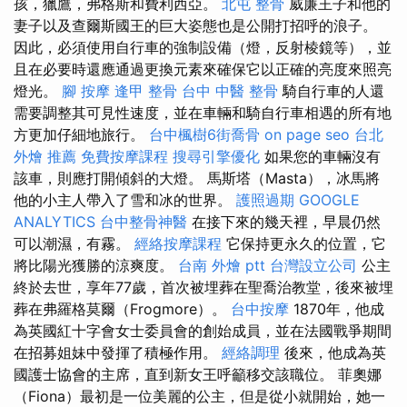
孩，獵鷹，弗格斯和費利西亞。
北屯 整骨
威廉王子和他的
妻子以及查爾斯國王的巨大姿態也是公開打招呼的浪子。
因此，必須使用自行車的強制設備（燈，反射棱鏡等），並
且在必要時還應通過更換元素來確保它以正確的亮度來照亮
燈光。
腳 按摩
逢甲 整骨
台中 中醫 整骨
騎自行車的人還
需要調整其可見性速度，並在車輛和騎自行車相遇的所有地
方更加仔細地旅行。
台中楓樹6街喬骨
on page seo
台北
外燴 推薦
免費按摩課程
搜尋引擎優化
如果您的車輛沒有
該車，則應打開傾斜的大燈。 馬斯塔（Masta），冰馬將
他的小主人帶入了雪和冰的世界。
護照過期
GOOGLE
ANALYTICS
台中整骨神醫
在接下來的幾天裡，早晨仍然
可以潮濕，有霧。
經絡按摩課程
它保持更永久的位置，它
將比陽光獲勝的涼爽度。
台南 外燴 ptt
台灣設立公司
公主
終於去世，享年77歲，首次被埋葬在聖喬治教堂，後來被埋
葬在弗羅格莫爾（Frogmore）。
台中按摩
1870年，他成
為英國紅十字會女士委員會的創始成員，並在法國戰爭期間
在招募姐妹中發揮了積極作用。
經絡調理
後來，他成為英
國護士協會的主席，直到新女王呼籲移交該職位。 菲奧娜
（Fiona）最初是一位美麗的公主，但是從小就開始，她一