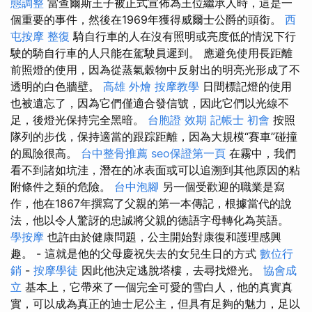
態調整
當查爾斯王子被正式宣佈為王位繼承人時，這是一
個重要的事件，然後在1969年獲得威爾士公爵的頭銜。
西
屯按摩
整復
騎自行車的人在沒有照明或亮度低的情況下行
駛的騎自行車的人只能在駕駛員遲到。 應避免使用長距離
前照燈的使用，因為從蒸氣穀物中反射出的明亮光形成了不
透明的白色牆壁。
高雄 外燴
按摩教學
日間標記燈的使用
也被遺忘了，因為它們僅適合發信號，因此它們以光線不
足，後燈光保持完全黑暗。
台胞證 效期
記帳士 初會
按照
隊列的步伐，保持適當的跟踪距離，因為大規模“賽車”碰撞
的風險很高。
台中整骨推薦
seo保證第一頁
在霧中，我們
看不到諸如坑洼，潛在的冰表面或可以追溯到其他原因的粘
附條件之類的危險。
台中泡腳
另一個受歡迎的職業是寫
作，他在1867年撰寫了父親的第一本傳記，根據當代的說
法，他以令人驚訝的忠誠將父親的德語字母轉化為英語。
學按摩
也許由於健康問題，公主開始對康復和護理感興
趣。 - 這就是他的父母慶祝失去的女兒生日的方式
數位行
銷
-
按摩學徒
因此他決定逃脫塔樓，去尋找燈光。
協會成
立
基本上，它帶來了一個完全可愛的雪白人，他的真實真
實，可以成為真正的迪士尼公主，但具有足夠的魅力，足以