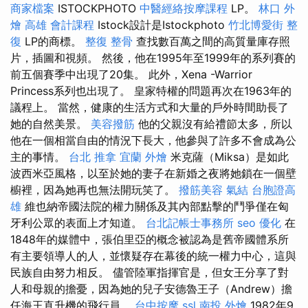
商家檔案
ISTOCKPHOTO
中醫經絡按摩課程
LP。
林口 外
燴
高雄 會計課程
Istock設計是Istockphoto
竹北博愛街 整
復
LP的商標。
整復 整骨
查找數百萬之間的高質量庫存照
片，插圖和視頻。 然後，他在1995年至1999年的系列賽的
前五個賽季中出現了20集。 此外，Xena -Warrior
Princess系列也出現了。 皇家特權的問題再次在1963年的
議程上。 當然，健康的生活方式和大量的戶外時間助長了
她的自然美景。
美容撥筋
他的父親沒有給禮節太多，所以
他在一個相當自由的情況下長大，他參與了許多不會成為公
主的事情。
台北 推拿
宜蘭 外燴
米克薩（Miksa）是如此
波西米亞風格，以至於她的妻子在新婚之夜將她鎖在一個壁
櫥裡，因為她再也無法開玩笑了。
撥筋美容
氣結
台胞證高
雄
維也納帝國法院的權力關係及其內部點擊的鬥爭僅在匈
牙利公眾的表面上才知道。
台北記帳士事務所
seo 優化
在
1848年的媒體中，張伯里亞的概念被認為是舊帝國體系所
有主要領導人的人，並懷疑存在幕後的統一權力中心，這與
民族自由努力相反。 儘管陸軍指揮官是，但女王分享了對
人和母親的擔憂，因為她的兒子安德魯王子（Andrew）擔
任海王直升機的飛行員。
台中按摩
ssl
南投 外燴
1982年9