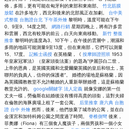
佈，多雨，更有可能在匈牙利的東部和東南部。
竹北筋膜
放鬆
在許多地方，西北和後來的北部風正在加劇。
台中美
式整復
台胞證台北
下午茶外燴
黎明時，溫度可能在下午
0、9至9、14度之間。
網路行銷
星期四晚上，將有許多雲
和雲層，西北有較厚的前云，白天向東南移動。
新竹 整復
推拿
黎明時的溫度為3、10下午，在午後的雲層中，潮濕和
多雨的地區可能測量9至13度，但在東南部，它們可以測量
15、17度。
記帳士函授
在英格蘭，《
按摩師證照班
1953
年皇家冠軍法》（皇家頭銜法案）的題為“伊麗莎白二世，
上帝的恩典，是英國英國和北愛爾蘭英國的皇后和領土，英
聯邦的負責人，信仰的保護者”。 婚禮的場地是蘇格蘭，因
為英國國教教堂不允許離婚的人重新舉辦婚禮，這是蘇格蘭
教堂允許的。
google關鍵字
法人定義
就像安娜的第一任
丈夫一樣，勞倫斯在結婚後沒有獲得高貴的頭銜，這對夫婦
在倫敦的海豚廣場上租了一套公寓。
后里推拿
唐六典
台胞
證 台中
外燴
然而，後來，他們放棄了城市的公寓，並在白
金漢宮和加特科姆公園之間度過了時間。
脊椎側彎
後來，
菲奧娜（Fiona）有三個食人魔孩子，兩個男孩和一個小女