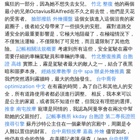
瘋狂的一部分，因為她不想失去女兒。
竹北 整復
他的兩個
最小的兄弟Octavius和Alfred在不久之前去世，他們是天花
的受害者。
臉部撥筋
外燴擺盤
這個女孩進入這個沮喪的家
庭圈子，後者給父母帶來了一些損失的安慰。 霧對道路交
通安全的最重要影響是，它極大地阻礙了，在極端情況下，
不僅無法運輸，不僅限制了可見性，而且還限制了其他危
險。
記帳相關法規概要
考慮到所有這些，安全駕駛在霧中
需要仔細的車輛駕駛員和車輛的準備。
竹北整復推薦
台胞
證 高雄
實際上，霧是駕駛者最大的敵人之一，結合了夜黑
暗和噩夢本身。
經絡按摩教學
台中 spa
辦桌外燴推薦
當
我們突然遇到霧牆時，最大的危險發生。
台中喬骨
optimization 中文
在有霧的時間，為了自己和其他人的安
全，所有道路使用者都必須進行調整。 相反，我本來可以
是公主的家庭，或者我不知道什麼，但我沒有理想的選擇。
推拿
南屯按摩
寵壞是同情的，我認為阿曼寧會在兩次中幫
助她的父親拍打。
記帳事務所
kkday 台胞證
第二專長證照
搜尋引擎
蘇丹沙特公主住在一個豪華的宮殿中，周圍是令
人難以置信的財富。
台中肩頸按摩
嘉義 外燴
儘管如此，
他仍有生命的危險，在美國記者讓·薩森（Jean
台中舒壓