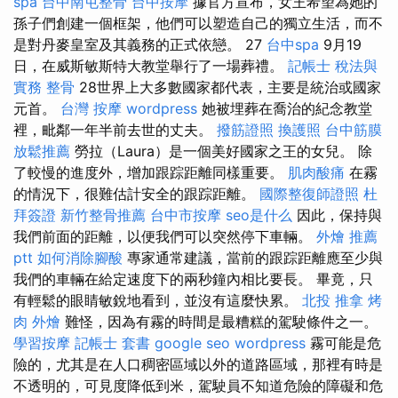
spa
台中南屯整骨
台中按摩
據官方宣布，女王希望為她的
孫子們創建一個框架，他們可以塑造自己的獨立生活，而不
是對丹麥皇室及其義務的正式依戀。 27
台中spa
9月19
日，在威斯敏斯特大教堂舉行了一場葬禮。
記帳士 稅法與
實務
整骨
28世界上大多數國家都代表，主要是統治或國家
元首。
台灣 按摩
wordpress
她被埋葬在喬治的紀念教堂
裡，毗鄰一年半前去世的丈夫。
撥筋證照
換護照
台中筋膜
放鬆推薦
勞拉（Laura）是一個美好國家之王的女兒。 除
了較慢的進度外，增加跟踪距離同樣重要。
肌肉酸痛
在霧
的情況下，很難估計安全的跟踪距離。
國際整復師證照
杜
拜簽證
新竹整骨推薦
台中市按摩
seo是什么
因此，保持與
我們前面的距離，以便我們可以突然停下車輛。
外燴 推薦
ptt
如何消除腳酸
專家通常建議，當前的跟踪距離應至少與
我們的車輛在給定速度下的兩秒鐘內相比要長。 畢竟，只
有輕鬆的眼睛敏銳地看到，並沒有這麼快累。
北投 推拿
烤
肉 外燴
難怪，因為有霧的時間是最糟糕的駕駛條件之一。
學習按摩
記帳士 套書
google seo
wordpress
霧可能是危
險的，尤其是在人口稠密區域以外的道路區域，那裡有時是
不透明的，可見度降低到米，駕駛員不知道危險的障礙和危