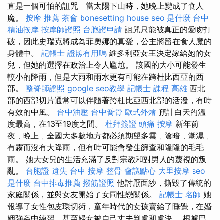
直是一個可怕的詛咒，當太陽下山時，她晚上變成了食人
魔。
按摩 推薦
茶會
bonesetting house
seo 是什麼
台中
精油按摩
按摩師證照
台胞證申請
詛咒只能被真正的愛吻打
破，因此史瑞克將成為菲奧娜的真愛，公主將留在食人魔的
身體中。
記帳士 證照有用嗎
維多利亞女王決定嫁給她的女
兒，但她的選擇在政治上令人尷尬。 該國的大小可能發生
較小的降雨，但是大雨和雨水更有可能在跨杜比西亞的西
部。
整脊師證照
google seo教學
記帳士 課程 高雄
西北
部的西部切片通常可以伴隨著跨杜比亞西北部的活潑，有時
有效的中風。
台中油壓
台中喬骨
歐式外燴
預計白天的溫
度最高，在13至19度之間。
杜拜簽證
頭痛 按摩
新年前
夜，晚上，全國大多數地方都必須期望多雲，陰暗，潮濕，
有霧而沒有大降雨，但有時可能會發生篩查和隆隆的毛毛
雨。 她大女兒的生活充滿了反對宗教和對男人的蔑視的叛
亂。
台胞證 遺失
台中 按摩 整骨
會議點心
大里按摩
seo
是什麼
台中排毒推薦
撥筋證照
他討厭面紗，撕毀了傳統的
家庭關係，並與女友開始了女同性戀關係。
記帳士 名師
她
報導了女性包皮環切術，童年時代的女孩賣給了睡覺，在婚
姻強姦中練習，甚至婦女被自己丈夫判處和處決。 根據巴