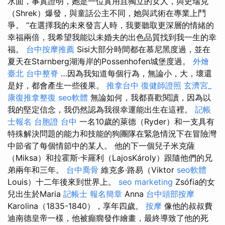
水面，事實證明，她是一位實用且獨立的女人，與史瑞克
（Shrek）爆發，與童話公主不同，她與武術在專業上鬥
爭。 “在選擇我的未來發言人時，我要聽取更深層的情緒的
幸福兩倍，我希望我能以未婚夫的出色品質找到我一生的幸
福。
台中按摩推薦
Sisi大部分時間都在慕尼黑度過，並在
夏天在Starnberg湖海岸的Possenhofen城堡度過。
外燴
臺北
台中整脊
…因為我知道每個行為，無論小，大，壞還
是好，都會產生一些後果。
推拿台中
復健師證照
玄濟宮_
康復推拿整復
seo軟體
無論如何，我都喜歡閱讀，因為以
我的堅定信念，我仍然認為我很幸運能出生在這裡。
記帳
士報名
台胞證 台中
一名10歲的萊德（Ryder）和一支具有
特殊解決問題的能力和技能的狗團隊在緊急情況下在冒險灣
中節省了每個情節中的某人。 他的下一個兒子米克薩
（Miksa）和拉霍斯·卡羅利（LajosKároly）跟隨他們的兄
弟兩年和三年。
台中喬骨
維克多·路易（Viktor
seo軟體
Louis）十二年後來到世界上。
seo marketing
Zsófia的女
兒出生於Maria
記帳士 報名簡章
Anna
台中頭部按摩
Karolina（1835-1840），享年四歲。
按摩
像他的叔叔費
迪南德皇帝一樣，他被癲癇發作繪畫，最終導致了他的死