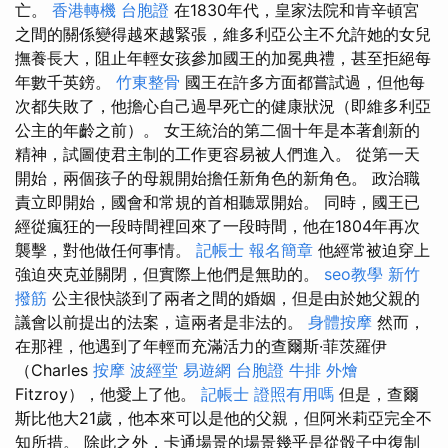
亡。
香港轉機 台胞證
在1830年代，皇家法院和肯辛頓宮
之間的關係變得越來越緊張，維多利亞公主不允許她的女兒
撫養長大，阻止年輕女孩參加國王的加冕典禮，甚至拒絕每
年數千英鎊。
竹東整骨
國王在許多方面都嘗試過，但他每
次都失敗了，他擔心自己過早死亡的健康狀況（即維多利亞
公主的年齡之前）。 女王統治的第二個十年是本著創新的
精神，試圖使君主制的工作更容易被人們進入。 從第一天
開始，兩個孩子的母親開始擔任新角色的新角色。 政治職
責立即開始，國會和常規的首相聽眾開始。 同時，國王已
經從瘋狂的一段時間裡回來了一段時間，他在1804年再次
襲擊，對他做任何事情。
記帳士 報名簡章
他經常被迫穿上
強迫夾克並關閉，但實際上他們是無助的。
seo教學
新竹
撥筋
公主很快談到了兩者之間的婚姻，但是由於她父親的
議會以前提出的法案，這兩者是非法的。
身體按摩
然而，
在那裡，他遇到了年輕而充滿活力的查爾斯·菲茨羅伊
（Charles
按摩
波經堂
易遊網 台胞證
牛排 外燴
Fitzroy），他愛上了他。
記帳士 證照有用嗎
但是，查爾
斯比他大21歲，他本來可以是他的父親，但阿米莉亞完全不
知所措。 除此之外，卡通場景的場景幾乎是從骰子中復制