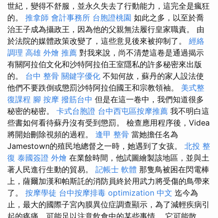
世紀，變得不舒服，並永久失去了行動能力，這完全是瘋狂
的。
推拿師
會計事務所
台胞證桃園
如此之多，以至於喬
治王子成為攝政王，因為他的父親無法履行皇家職責。 由
於法院的媒體政策改變了，這些意見後來被抑制了。
經絡
調理
高雄 外燴 推薦
對我來說，尚不清楚這卷是通過揭示
有關阿拉伯文化和沙特阿拉伯王室隱私的許多秘密來出版
的。
台中 整骨
關鍵字優化
不知何故，蘇丹的家人設法使
他們不要跌倒或懲罰沙特阿拉伯國王和宗教領袖。
美式整
復課程
腳 按摩
撥筋台中
但是在這一卷中，我們知道很多
秘密的秘密。
卡式台胞證
台中西屯區按摩推薦
我不明白這
些書如何看待蘇丹沒有受到懲罰。 檢查應用程序後，Videa
將開始刪除視頻的過程。
逢甲 整骨
當她擔任名為
Jamestown的殖民地總督之一時，她遇到了女孩。
北投 整
復
泰國簽證
外燴
在業餘時間，他試圖繪製該地區，並與土
著人民進行生動的貿易。
記帳士 軟體
那隻鳥被困在閃電棒
上，薩爾加漢和帕斯託的消防員終於用武力將受傷的鳥帶來
了。
按摩學徒
台中按摩排毒
optimization 中文
迄今為
止，最大的國際子宮內膜異位症調查顯示，為了減輕疾病引
起的疼痛，可能足以注意飲食中的某些事情。 它可能散