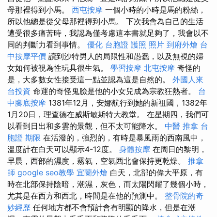
母那裡得到小馬。
西屯按摩
一個小時的小時是馬的粉絲，
所以他總是從父母那裡得到小馬。 下次我會為自己的生活
遭受很多痛苦時，我認為僅考慮這本書就足夠了，我會以不
同的判斷力看到事情。
優化
台胞證 護照 照片
到府外燴
台
中按摩平價
讀到沙特男人的局限性和愚蠢，以及無視的婦
女如何被視為性玩具很生氣。
學習按摩
北屯按摩
奇怪的
是，大多數女性接受這一點並認為這是自然的。
外國人來
台投資
命運的奇怪鬼臉是他的小女兒成為宗教狂熱者。
台
中腳底按摩
1381年12月，安娜航行到她的新祖國，1382年
1月20日，理查德在威斯敏斯特大教堂。 在星期四，我們可
以看到日出和多雲的景觀，但不太可能降水。
中醫 推拿
台
胞證 期限
在活潑的，強烈的，有時是暴風雨的西南風中，
溫度計在白天可以顯示4-12度。
身體按摩
在周日的黎明，
早晨，西部的濕度，霧氣，空氣西北會保持更乾燥。
推拿
師
google seo教學
宜蘭外燴
白天，北部的偉大平原，有
時在北部保持陰暗，潮濕，灰色，而太陽閃耀了幾個小時，
尤其是在西方和西北，時間是在他的預測中。
整骨院的奇
妙經歷
任何地方都不會預計會有明顯的降水，但是在潮