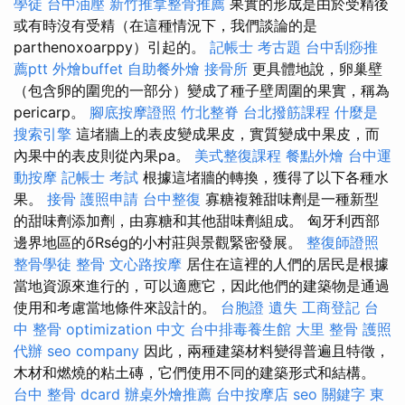
學徒
台中油壓
新竹推拿整骨推薦
果實的形成是由於受精後
或有時沒有受精（在這種情況下，我們談論的是
parthenoxoarppy）引起的。
記帳士 考古題
台中刮痧推
薦ptt
外燴buffet
自助餐外燴
接骨所
更具體地說，卵巢壁
（包含卵的圍兜的一部分）變成了種子壁周圍的果實，稱為
pericarp。
腳底按摩證照
竹北整脊
台北撥筋課程
什麼是
搜索引擎
這堵牆上的表皮變成果皮，實質變成中果皮，而
內果中的表皮則從內果pa。
美式整復課程
餐點外燴
台中運
動按摩
記帳士 考試
根據這堵牆的轉換，獲得了以下各種水
果。
接骨
護照申請
台中整復
寡糖複雜甜味劑是一種新型
的甜味劑添加劑，由寡糖和其他甜味劑組成。 匈牙利西部
邊界地區的őRség的小村莊與景觀緊密發展。
整復師證照
整骨學徒
整骨
文心路按摩
居住在這裡的人們的居民是根據
當地資源來進行的，可以適應它，因此他們的建築物是通過
使用和考慮當地條件來設計的。
台胞證 遺失
工商登記
台
中 整骨
optimization 中文
台中排毒養生館
大里 整骨
護照
代辦
seo company
因此，兩種建築材料變得普遍且特徵，
木材和燃燒的粘土磚，它們使用不同的建築形式和結構。
台中 整骨 dcard
辦桌外燴推薦
台中按摩店
seo 關鍵字
東