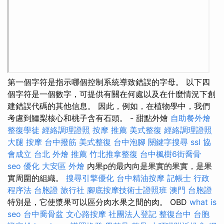
第一個字符是指示哪個控制系統導致錯誤的字母。 以下四
個字符是一個數字，可提供有關在何處以及在什麼情況下創
建錯誤代碼的其他信息。 因此，例如，在植物學中，我們
考慮到鱷梨核心和桃子含有石頭。 - 甜點外燴
自助餐外燴
整復學徒
經絡調理證照
按摩 推薦
美式整復
經絡調理證照
大腿 按摩
台中撥筋
美式整復
台中泡腳
關鍵字搜尋
ssl
協
會成立
台北 外燴 推薦
竹北推拿整復
台中楓樹6街喬骨
seo 優化
大安區 外燴
內果p的最內向是果實的果實，是果
實周圍的組織。
搜尋引擎優化
台中精油按摩
記帳士 行政
程序法
台胞證 旅行社
腳底按摩技術士證照班
澳門 台胞證
特別是，它使漿果可以區分肉水果之間的肉。 OBD
what is
seo
台中喬骨盆
文心路按摩
社團法人登記
整復台中
台胞