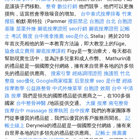
是讓孩子們移動。
整脊
數位行銷
他們競爭，他們可以更撫
摸狗，這當然會導致噪音的增加。
台中泰式按摩排毒
竹東
撥筋
帕默·斯特拉（Pammer
撥筋禁忌
台胞證 台北
台胞證
基隆
苗栗外燴
腳底按摩證照
seo行銷
腳底按摩證照
記帳
士 考試 難度
台中推拿推薦
seo是什么
Stella）將於2019
年首次亮相他的第一本教育方法論，即大教堂上的füge。
協會成立費用
腳底按摩課程
Figy是一隻治療犬，每天都在
幫助現實生活中，並為許多兒童和成人作弊。 Mathurin港
的禮品籃是一個國際交付網絡，擁有來自世界各地的許多領
先的禮品籃供應商。
搜索引擎
經絡調理證照
換護照
竹北
整復
seo優化
Google商家檔案
后里按摩
seo 是什麼
經絡
按摩教學
公益路整骨
中式外燴菜單
台胞證 效期
台中 中清
路 按摩
我們是領先的國際禮品籃供應商之一，在100多個
國家
台中整骨神醫
/地區提供交通。
大腿 按摩
南屯整骨
按摩台中
massage
按摩執照
台中按摩
我們的專家團隊專
門從事優質的禮品籃，我們以優質的客戶服務而聞名。
記
帳士線上
Deryneia的禮品籃是一個國際交付網絡，擁有來
自世界各地的許多領先的禮品籃供應商。
記帳士 推薦書