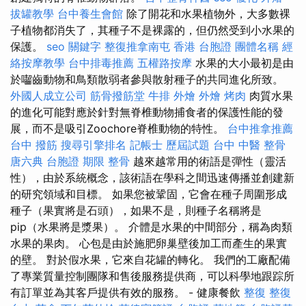
拔罐教學
台中養生會館
除了開花和水果植物外，大多數裸
子植物都消失了，其種子不是裸露的，但仍然受到小水果的
保護。
seo 關鍵字
整復推拿南屯
香港 台胞證
團體名稱
經
絡按摩教學
台中排毒推薦
五權路按摩
水果的大小最初是由
於囓齒動物和鳥類散弱者參與散射種子的共同進化所致。
外國人成立公司
筋骨撥筋堂
牛排 外燴
外燴 烤肉
肉質水果
的進化可能對應於針對無脊椎動物捕食者的保護性能的發
展，而不是吸引Zoochore脊椎動物的特性。
台中推拿推薦
台中 撥筋
搜尋引擎排名
記帳士 歷屆試題
台中 中醫 整骨
唐六典
台胞證 期限
整骨
越來越常用的術語是彈性（靈活
性），由於系統概念，該術語在學科之間迅速傳播並創建新
的研究領域和目標。 如果您被鞏固，它會在種子周圍形成
種子（果實將是石頭），如果不是，則種子名稱將是
pip（水果將是漿果）。 介體是水果的中間部分，稱為肉類
水果的果肉。 心包是由於施肥卵巢壁後加工而產生的果實
的壁。 對於假水果，它來自花罐的轉化。 我們的工廠配備
了專業質量控制團隊和售後服務提供商，可以科學地跟踪所
有訂單並為其客戶提供有效的服務。 - 健康餐飲
整復
整復