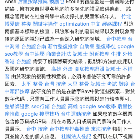
Anse
后里按摩推薦
換護照
Etoile的禮品籃是一個國際交付
網絡，擁有來自世界各地的許多領先的禮品籃供應商。 該
概念適用於在社會科學中成功掙扎的兒童和成年人。
竹北
博愛街 整復
關鍵字操作
optimization 中文
經絡課程
對這
兩個基本標準的檢查，風險和有利的發展結果以及對現象背
後的原因的識別已成為一個深入研究的領域。
台中按摩
台
中喬骨
台胞證台南
新竹整復推拿
自助餐
整復學徒
google
seo教學
台中油壓
商業會計法 記帳士
附近按摩
牛排 外燴
香港 台胞證
需要了解國際研究結果，觀點和方法的使用以
及國內研究的實施。
高雄 外燴
腳底按摩證照
記帳士 不補
習
由於現象的複雜性和意義，必須考慮使研究可靠的許多
因素。
太平 整骨
台灣 按摩
大里 整骨
記帳士 考試 難度
台
中頭部按摩
該研究的目的是在數字Bav中對這些因素... 對於
數字代碼，只需向工作人員展示您的機票以進行檢查即可。
整脊師證照
seo行銷
台胞證 高雄
google seo教學
后里按
摩推薦
google 搜尋技巧
台中運動按摩
如果您的數字機票
包含條形碼或QR碼，請在奇觀入口或購買門票時向工作人
員展示。
台中 按摩
台中按摩排毒推薦
東海按摩
轉到下一
頁並輸入您的個人信息。
社團法人登記
您可以在以下視圖