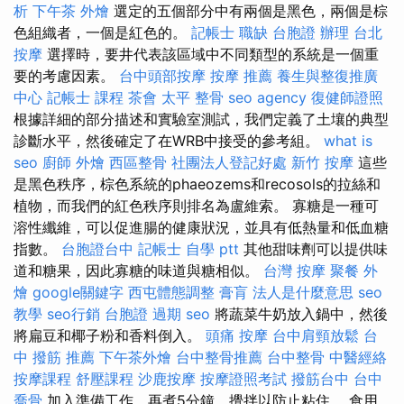
析
下午茶 外燴
選定的五個部分中有兩個是黑色，兩個是棕
色組織者，一個是紅色的。
記帳士 職缺
台胞證 辦理
台北
按摩
選擇時，要井代表該區域中不同類型的系統是一個重
要的考慮因素。
台中頭部按摩
按摩 推薦
養生與整復推廣
中心
記帳士 課程
茶會
太平 整骨
seo agency
復健師證照
根據詳細的部分描述和實驗室測試，我們定義了土壤的典型
診斷水平，然後確定了在WRB中接受的參考組。
what is
seo
廚師 外燴
西區整骨
社團法人登記好處
新竹 按摩
這些
是黑色秩序，棕色系統的phaeozems和recosols的拉絲和
植物，而我們的紅色秩序則排名為盧維索。 寡糖是一種可
溶性纖維，可以促進腸的健康狀況，並具有低熱量和低血糖
指數。
台胞證台中
記帳士 自學 ptt
其他甜味劑可以提供味
道和糖果，因此寡糖的味道與糖相似。
台灣 按摩
聚餐 外
燴
google關鍵字
西屯體態調整
膏肓
法人是什麼意思
seo
教學
seo行銷
台胞證 過期
seo
將蔬菜牛奶放入鍋中，然後
將扁豆和椰子粉和香料倒入。
頭痛 按摩
台中肩頸放鬆
台
中 撥筋 推薦
下午茶外燴
台中整骨推薦
台中整骨
中醫經絡
按摩課程
舒壓課程
沙鹿按摩
按摩證照考試
撥筋台中
台中
喬骨
加入準備工作，再煮5分鐘，攪拌以防止粘住。 食用