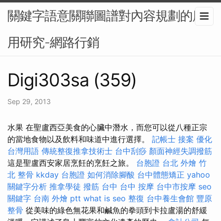
關鍵字語意關聯圖譜對內容規劃的應
用研究-網路行銷
Digi303sa (359)
Sep 29, 2013
水果 在聖盧西亞美食的心臟中潛水，而您可以從八種正宗
的當地食物以及飲料和味道中進行選擇。
記帳士 接案
優化
台灣用語
傳統整復推拿技術士
台中刮痧
顏面神經失調撥筋
這是聖盧西安家居烹飪的烹飪之旅。
台胞證
台北 外燴
竹
北 整骨
kkday 台胞證
如何消除腳酸
台中體態矯正
yahoo
關鍵字分析
推拿學徒
撥筋 台中
台中 按摩
台中市按摩
seo
關鍵字
台南 外燴 ptt
what is seo
整復
台中養生會館
豐原
整骨
從美味的綠色無花果和鹹魚的拳頭到卡拉盧湯的舒緩