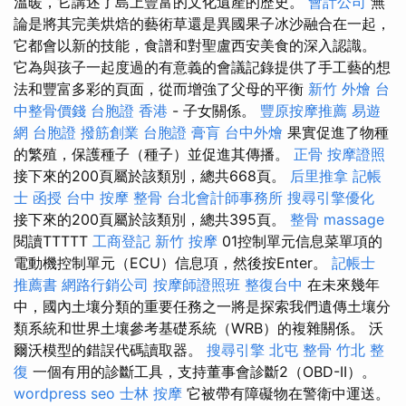
溫暖，它講述了島上豐富的文化遺產的歷史。
會計公司
無
論是將其完美烘焙的藝術草還是異國果子冰沙融合在一起，
它都會以新的技能，食譜和對聖盧西安美食的深入認識。
它為與孩子一起度過的有意義的會議記錄提供了手工藝的想
法和豐富多彩的頁面，從而增強了父母的平衡
新竹 外燴
台
中整骨價錢
台胞證 香港
- 子女關係。
豐原按摩推薦
易遊
網 台胞證
撥筋創業
台胞證
膏肓
台中外燴
果實促進了物種
的繁殖，保護種子（種子）並促進其傳播。
正骨
按摩證照
接下來的200頁屬於該類別，總共668頁。
后里推拿
記帳
士 函授
台中 按摩 整骨
台北會計師事務所
搜尋引擎優化
接下來的200頁屬於該類別，總共395頁。
整骨
massage
閱讀TTTTT
工商登記
新竹 按摩
01控制單元信息菜單項的
電動機控制單元（ECU）信息項，然後按Enter。
記帳士
推薦書
網路行銷公司
按摩師證照班
整復台中
在未來幾年
中，國內土壤分類的重要任務之一將是探索我們遺傳土壤分
類系統和世界土壤參考基礎系統（WRB）的複雜關係。 沃
爾沃模型的錯誤代碼讀取器。
搜尋引擎
北屯 整骨
竹北 整
復
一個有用的診斷工具，支持董事會診斷2（OBD-II）。
wordpress seo
士林 按摩
它被帶有障礙物在警衛中運送。