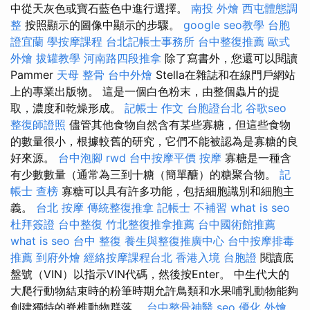
中從天灰色或寶石藍色中進行選擇。
南投 外燴
西屯體態調
整
按照顯示的圖像中顯示的步驟。
google seo教學
台胞
證宜蘭
學按摩課程
台北記帳士事務所
台中整復推薦
歐式
外燴
拔罐教學
河南路四段推拿
除了寫書外，您還可以閱讀
Pammer
天母 整骨
台中外燴
Stella在雜誌和在線門戶網站
上的專業出版物。 這是一個白色粉末，由整個蟲片的提
取，濃度和乾燥形成。
記帳士 作文
台胞證台北
谷歌seo
整復師證照
儘管其他食物自然含有某些寡糖，但這些食物
的數量很小，根據較舊的研究，它們不能被認為是寡糖的良
好來源。
台中泡腳
rwd
台中按摩平價
按摩
寡糖是一種含
有少數數量（通常為三到十糖（簡單醣）的糖聚合物。
記
帳士 查榜
寡糖可以具有許多功能，包括細胞識別和細胞主
義。
台北 按摩
傳統整復推拿
記帳士 不補習
what is seo
杜拜簽證
台中整復
竹北整復推拿推薦
台中國術館推薦
what is seo
台中 整復
養生與整復推廣中心
台中按摩排毒
推薦
到府外燴
經絡按摩課程台北
香港入境 台胞證
閱讀底
盤號（VIN）以指示VIN代碼，然後按Enter。 中生代大的
大爬行動物結束時的粉筆時期允許鳥類和水果哺乳動物能夠
創建獨特的脊椎動物群落。
台中整骨神醫
seo 優化
外燴