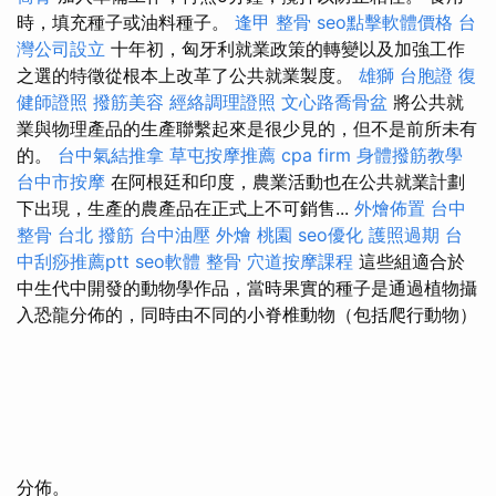
時，填充種子或油料種子。
逢甲 整骨
seo點擊軟體價格
台
灣公司設立
十年初，匈牙利就業政策的轉變以及加強工作
之選的特徵從根本上改革了公共就業製度。
雄獅 台胞證
復
健師證照
撥筋美容
經絡調理證照
文心路喬骨盆
將公共就
業與物理產品的生產聯繫起來是很少見的，但不是前所未有
的。
台中氣結推拿
草屯按摩推薦
cpa firm
身體撥筋教學
台中市按摩
在阿根廷和印度，農業活動也在公共就業計劃
下出現，生產的農產品在正式上不可銷售...
外燴佈置
台中
整骨
台北 撥筋
台中油壓
外燴 桃園
seo優化
護照過期
台
中刮痧推薦ptt
seo軟體
整骨
穴道按摩課程
這些組適合於
中生代中開發的動物學作品，當時果實的種子是通過植物攝
入恐龍分佈的，同時由不同的小脊椎動物（包括爬行動物）
分佈。