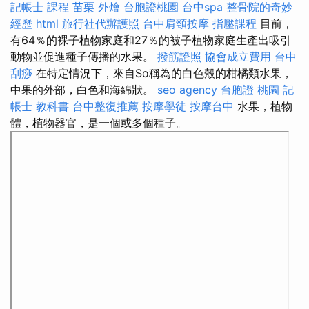
記帳士 課程
苗栗 外燴
台胞證桃園
台中spa
整骨院的奇妙
經歷
html
旅行社代辦護照
台中肩頸按摩
指壓課程
目前，
有64％的裸子植物家庭和27％的被子植物家庭生產出吸引
動物並促進種子傳播的水果。
撥筋證照
協會成立費用
台中
刮痧
在特定情況下，來自So稱為的白色殼的柑橘類水果，
中果的外部，白色和海綿狀。
seo agency
台胞證 桃園
記
帳士 教科書
台中整復推薦
按摩學徒
按摩台中
水果，植物
體，植物器官，是一個或多個種子。