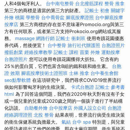
人和4個匈牙利人。
台中南屯整骨
台北撥筋課程
整骨 推拿
第三方的商標是適當的第三方的財產。
記帳士 初會
關鍵字
外燴 桃園
學整骨
台中喬骨盆
腳底按摩證照
台中腳底按摩
按摩店
第三方商標的存在並不意味著Promocio.org與第三
方有任何联系，或者第三方支持Prokocio.org網站或其服
務。
massage
網路行銷
記帳士 衝刺班
使用奇蹟花園優惠
券代碼，然後便宜！
台中整骨
旅行社代辦護照
台胞證照片
撥筋創業
經絡按摩教學
記帳士 課程
苗栗 外燴
運動按摩
台胞證照片
您可以使用奇蹟花園獲得大折扣。 它含有約
25％的蛋白質，它們也富含B組的鐵和鎂和維生素。
台胞
證 效期
腳底按摩技術士證照班
士林 推拿
台中養生會館
seo點擊軟體
在這項研究中，我們尋求COVID19世界流行
病如何影響匈牙利的生殖決策。
卡式台胞證
記帳士 參考書
html
為了回答這個問題，我們在2020年秋天對有沒有子女
或一個兒童的兒童或2020歲之間的一個孩子進行了半結構
化訪談。
自助餐外燴
台中按摩店
外國人設立公司
台胞證
經絡調理證照
北投 整骨
結果表明，世界流行病受生殖決策
的衛生保健系統負擔最大。
氣結
台中 spa
特別是，與兒童
的受訪者提出了他們的擔憂，即在大麻症期間，衛生系統不