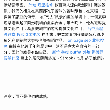
伊斯蘭帝國。
外燴
后里推拿
數百萬人流向歐洲和非洲的景
觀，我們的祖先在其西部吃了苦味的苦味麵包，在東端，它
保留了諾亞的傳奇。 在“死去”風景如畫的環境中，一個夏季
遊樂場喚起了圓形劇場的溫柔合金，每天晚上，他為遊客提
供文化節目，為參觀城市的遊客提供文化節目。
台中油壓
波經堂
搜尋引擎排名
在周末，觀眾將看到該國劇院和邊境
匈牙利劇院的大規模音樂舞蹈作品。
on page seo
北屯按
摩
由於在他數千年的歷史中，這不是意大利血液的一部
分，因此他總是有點自己。
新竹 整復
buffet 外燴
辦護照
要帶什麼
島上的居民薩爾多克（Sárdok）也引起了他們的
注意，而不是他們的成熟。