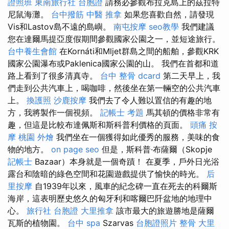
證照班
東南旅行社 台胞證
請務必參觀布拉克島上的茲拉特
尼鼠海灘。
台中撥筋
中醫 推拿
如果您喜歡自然，請發現
Vis和Lastov島不遠的島嶼。
南屯按摩
seo教學
我們建議
您在達爾馬提亞度假期間參觀國家公園之一，並短途旅行。
台中養生會館
在Kornáti和Mljet群島之間的船舶，參觀KRK
國家公園瀑布或Paklenica國家公園的山。 我們在首都和道
路上看到了很多清真寺。
台中 整骨 dcard
第二天早上，我
們走到公共汽車上，喝咖啡，然後坐在第一輛空的公共汽車
上。
換護照
沙鹿按摩
我們去了令人難以置信的有趣的地
方，我將製作一個視頻。
記帳士 考題
馬其頓的價格非常有
趣，但這是比較布達佩斯和斯科普利價格的頁面。
頭痛 按
摩
桃園 外燴
我們坐在一個獲得如此優秀的服務，美味的食
物的地方。
on page seo
但是，斯科普·布薩爾（Skopje
記帳士
Bazaar）本身就是一個奇蹟！ 在夏季，戶外日光浴
露台和陰暗的綠色空間和花園遊戲提供了愉快的時光。
后
里按摩
自1939年以來，風車的紀念碑一直在死去的科爾斯
海岸，這表明歷史悠久的匈牙利和喀爾巴阡盆地的地理中
心。
旅行社 台胞證
大里推拿
該市最大的旅遊勝地是薩爾
瓦斯的植物園。
台中 spa
Szarvas
台胞證照片
整骨
大里