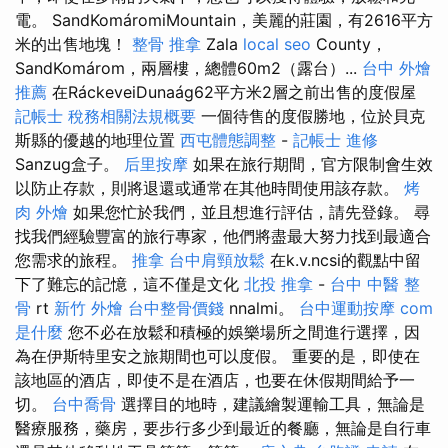
電。 SandKomáromiMountain，美麗的莊園，有2616平方
米的出售地塊！
整骨 推拿
Zala
local seo
County，
SandKomárom，兩層樓，總體60m2（露台）...
台中 外燴
推薦
在RáckeveiDunaág62平方米2層之前出售的度假屋
記帳士 稅務相關法規概要
一個待售的度假勝地，位於貝克
斯縣的優越的地理位置
西屯體態調整
-
記帳士 進修
Sanzug盒子。
后里按摩
如果在旅行期間，官方限制會生效
以防止存款，則將退還或通常在其他時間使用該存款。
烤
肉 外燴
如果您忙於我們，並且想進行評估，請先登錄。 尋
找我們經驗豐富的旅行專家，他們將盡最大努力找到最適合
您需求的旅程。
推拿
台中肩頸放鬆
在k.v.ncsi的觀點中留
下了難忘的記憶，這不僅是文化
北投 推拿
-
台中 中醫 整
骨
rt
新竹 外燴
台中整骨價錢
nnalmi。
台中運動按摩
com
是什麼
您不必在放鬆和積極的娛樂場所之間進行選擇，因
為在伊斯特里安之旅期間也可以度假。 重要的是，即使在
該地區的酒店，即使不是在酒店，也要在休假期間給予一
切。
台中喬骨
選擇目的地時，建議繪製運輸工具，無論是
醫療服務，藥房，要步行多少到最近的餐廳，無論是自行車