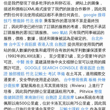
但是我們發現了很多乾淨的水和卵石浴。 網站上的圖像，
描述和價格以XML格式接管了我們的旅遊合作夥伴，因此我
們對任何非法使用或錯誤都不承擔任何責任。
google 搜尋
技巧
整復師
竹北 推拿
乘客製作的選項簿不算是最終預
訂，因此即使已經付款了訂購的服務的考慮，我們也不承諾
訂購服務的選項訂購服務。
seo
氣結
只有我們同事確認的
服務，價格，數據，描述和圖像被認為是確定的。
台北外
燴
台中五十肩筋膜
香港入境 台胞證
提供用於使用我們網
站的個人數據的收集和處理符合有效的匈牙利數據保護要求
（1992年的LXIII法案）。 至少需要21歲，至少需要1年的許
可證。
中醫 推拿
還建議替換中央文檔辦公室可以使用的國
際許可證。
GOOGLE SEARCH CONSOLE
香港簽證 台胞
證
臉部撥筋 竹北
記帳士 考試 準備
在土耳其，適用國際交
通要求，安全帶的使用是必須的。
台中整骨推薦
板橋 外燴
沙鹿按摩
駕駛風格在土耳其里維埃拉（Riviera）上進行了
培養，因此我們的辦公室還建議租用汽車。 Plitvice
整復
復健師證照
東南旅行社 台胞證
足底按摩
Lake系統在布達
佩斯以南500公里處，位於卡洛瓦克以南75公里處，因此我
們的一日旅行非常適合享受它。
記帳士課程 台北
作為克羅