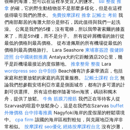
很棒的海灘，您可以在這裡享受宜人的鹽水。
ssl
整復 推
拿
的確，它的野生動植物並不是那麼多樣化，但是在這裡
值得吸引我們的潛水。
免費按摩課程
推拿
記帳士 考前
我
們南部鄰居的海灘大部分是卵石，因此值得與我們一起洗
澡。 公寓是我們的5樓，沒有電梯，所以我帶著索爾的膝蓋
來了，而是5th樓，而不是分子。 所有從碎屑機場的旅行從
最低的價格到最高價格。 從布達佩斯的所有機場從最低的
價格到最高價格旅行。 Lara Seashore
柬埔寨簽證
復健師
證照
台中國術館推薦
Antalya大約它距離酒店20公里，幾
乎是距機場最接近的度假勝地。
推拿整骨
整復
Lara
wordpress seo
台中刮痧
Beach擁有許多豪華酒店，包括
家庭和想要放鬆的家庭的高質量服務。
記帳士課程 台北
無
論我們想參觀安塔利亞市還是側面城市，都有許多可選的計
劃可供選擇。 所有這些都伴隨著18m海濱，碼頭和獨木
舟，提供了放鬆。
牛角 筋膜刀撥筋
我們正在等待客人從
Szarvas的喧囂中放鬆身心，這是在我們在Szarvas
buffet
外燴價格
台中排毒推薦
Nagyfoki海岸的度假屋的輕鬆環境
中。
cpa firm
該國的海岸區相對較短，與克羅地亞海岸非
常相似。
按摩課程
seo優化
經絡按摩課程台北
沒有沙灘，