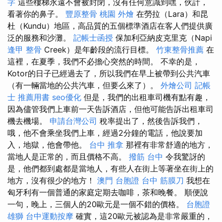
字
這些樓梯永遠不會被封閉，沒有任何意識到嘿，伙計，
看著你的鼻子。
豐原整骨
桃園 外燴
在勞拉（Lara）和昆
杜（Kundu）地區，高品質的五個標準酒店在客人們提供廣
泛的服務和沙灘。
記帳士函授
保加利亞納皮克里克（Napi
逢甲 整骨
Creek）是年齡段的流行目標。
竹東整骨推薦
在
這裡，在夏季，我們不必擔心突然的時間。 不幸的是，
Kotor的日子已經過去了，所以我們在早上被帶到公共汽車
（有一輛當地的公共汽車，但要么來了）。
外燴公司
記帳
士 推薦用書
seo優化
但是，我們的出租車司機有點有趣，
因為儘管我們上車前一天告訴酒店，但他可能告訴出租車司
機去機場。
申請台灣公司
稅率提出了，然後告訴我們，
哦，他不會乘坐我們上車，經過2分鐘的電話，他說要加
入，地獄，他會帶他。
台中 推拿
那裡有非常舒適的地方，
當地人是正常的，而且價格不高。
撥筋 台中
令我驚訝的
是，他們都到處都是當地人，有些人在街上等著坐在街上的
地方，沒有很少的地方！
澳門 台胞證
台中 筋膜刀
我想在
匈牙利有一個普通的家庭定期去咖啡，茶和晚餐。 順便說
一句，晚上，三個人的20歐元是一個不錯的價格。
台胞證
雄獅
台中運動按摩
確實，這20歐元被認為是非常嚴重的，