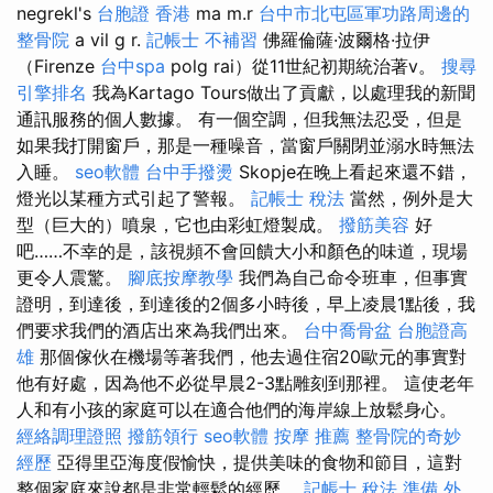
negrekl's
台胞證 香港
ma m.r
台中市北屯區軍功路周邊的
整骨院
a vil g r.
記帳士 不補習
佛羅倫薩·波爾格·拉伊
（Firenze
台中spa
polg rai）從11世紀初期統治著v。
搜尋
引擎排名
我為Kartago Tours做出了貢獻，以處理我的新聞
通訊服務的個人數據。 有一個空調，但我無法忍受，但是
如果我打開窗戶，那是一種噪音，當窗戶關閉並溺水時無法
入睡。
seo軟體
台中手撥燙
Skopje在晚上看起來還不錯，
燈光以某種方式引起了警報。
記帳士 稅法
當然，例外是大
型（巨大的）噴泉，它也由彩虹燈製成。
撥筋美容
好
吧……不幸的是，該視頻不會回饋大小和顏色的味道，現場
更令人震驚。
腳底按摩教學
我們為自己命令班車，但事實
證明，到達後，到達後的2個多小時後，早上凌晨1點後，我
們要求我們的酒店出來為我們出來。
台中喬骨盆
台胞證高
雄
那個傢伙在機場等著我們，他去過住宿20歐元的事實對
他有好處，因為他不必從早晨2-3點雕刻到那裡。 這使老年
人和有小孩的家庭可以在適合他們的海岸線上放鬆身心。
經絡調理證照
撥筋領行
seo軟體
按摩 推薦
整骨院的奇妙
經歷
亞得里亞海度假愉快，提供美味的食物和節目，這對
整個家庭來說都是非常輕鬆的經歷。
記帳士 稅法 準備
外