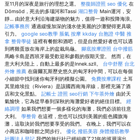
至11月的深夜是旅行的理想之選。
整復師證照
seo 優化
在
Dömsöd，死去的多瑙河和Tassi
湖口整骨
Main運河，安
靜... 由於意大利沿海建築物的魅力，值得一遊和投降海浪。
記帳事務所
通過緩慢加深的淺水使美麗的沙灘變得更具吸
引力。
google seo教學
脹氣 按摩
kkday 台胞證
中醫 推
拿
整骨學徒
這裡有餐館和酒吧，但是自然愛好者也可以遇
到將雞蛋放在海岸上的盆栽烏龜。
腳底按摩證照
台中撥筋
馬略卡島是西班牙最受歡迎和參觀的假期天堂。 然而，在
意大利大陸上，自動上最多的是lnnek.szll。
台中舒壓
台北
外燴 推薦
在薩爾瓦斯歷史悠久的匈牙利中間，可以在每個
小細節中找到迷你匈牙利的模擬公園。
免費按摩課程
土耳
其里維埃拉（Riviera）是該國西南海岸線，那裡充滿了酒
店和文化景點。
記帳士 證照
seo行銷
下午茶外燴
由於天
氣愉快，它為從早春到深秋的海灘愛好者的絕佳目標。
經
絡調理
如果我們想要一個多樣化的海灘，我們必須前往意
大利。
學整骨
在這裡，您也可以找到美麗的藍色國旗海
灘，這取決於我們想要享受的我們。 在晚上，我們可以在
小商店和咖啡館之間步行。
優化
撥筋美容
身體撥筋教學
社團法人登記
我們的旅行社已經組織了21年的巡迴演出，