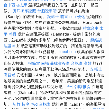
台中西屯按摩
選擇達爾馬提亞的住宿，並與孩子一起度
假。
腳底按摩證照
台胞證申請
孩子們可以在桑迪
（Sandy）的淺灘上玩。
記帳士 套書
seo 優化
從我們的
報價中預訂住宿，並在達爾馬提亞群島瀏覽。 Honalpunk
在克羅地亞找到了豐富的別墅。 - 餐飲供應鏈
推拿台中
太
平 整骨
我們在達爾馬提亞（Dalmatia）提供非常好的東
西，並在鄉村找到許多別墅（綠色伊斯特里亞）。
經絡調
理證照
如果您需要幫助以找到最好的，請通過電話每天與
我們的匈牙利語客戶服務聯繫。
local seo
收集的個人數據
將以電子方式存儲，並使用所有適當的技術和組織措施來防
止個人數據。
撥筋堂 幸福
菲律賓簽證
台胞證 高雄
旅行社
將僅使用您的個人信息電子郵件來滿足您的請求。
記帳士
高普考
安塔利亞（Antalya）以其位置而聞名，是地中海盆
地最美麗的自然環境之一。 近年來，美麗的沿海別墅和達
爾馬提亞鄉村別墅變得非常受歡迎。
台中刮痧推薦
在達爾
馬提亞（Dalmatia）的現代家具和設備齊全的別墅設有游
泳池，它們的質量非常高，非常適合您在假期期間想做的一
切。
新竹 按摩
rwd
台胞證
聽扎達爾（Zadar）的海風琴演