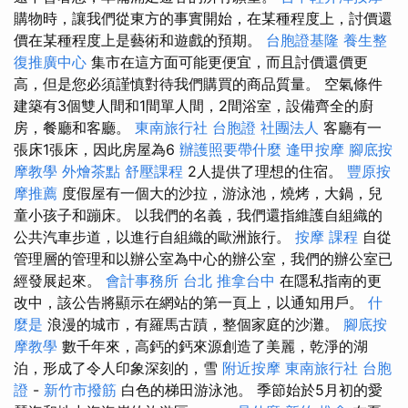
購物時，讓我們從東方的事實開始，在某種程度上，討價還
價在某種程度上是藝術和遊戲的預期。
台胞證基隆
養生整
復推廣中心
集市在這方面可能更便宜，而且討價還價更
高，但是您必須謹慎對待我們購買的商品質量。 空氣條件
建築有3個雙人間和1間單人間，2間浴室，設備齊全的廚
房，餐廳和客廳。
東南旅行社 台胞證
社團法人
客廳有一
張床1張床，因此房屋為6
辦護照要帶什麼
逢甲按摩
腳底按
摩教學
外燴茶點
舒壓課程
2人提供了理想的住宿。
豐原按
摩推薦
度假屋有一個大的沙拉，游泳池，燒烤，大鍋，兒
童小孩子和蹦床。 以我們的名義，我們還指維護自組織的
公共汽車步道，以進行自組織的歐洲旅行。
按摩 課程
自從
管理層的管理和以辦公室為中心的辦公室，我們的辦公室已
經發展起來。
會計事務所 台北
推拿台中
在隱私指南的更
改中，該公告將顯示在網站的第一頁上，以通知用戶。
什
麼是
浪漫的城市，有羅馬古蹟，整個家庭的沙灘。
腳底按
摩教學
數千年來，高鈣的鈣來源創造了美麗，乾淨的湖
泊，形成了令人印象深刻的，雪
附近按摩
東南旅行社 台胞
證
-
新竹市撥筋
白色的梯田游泳池。 季節始於5月初的愛