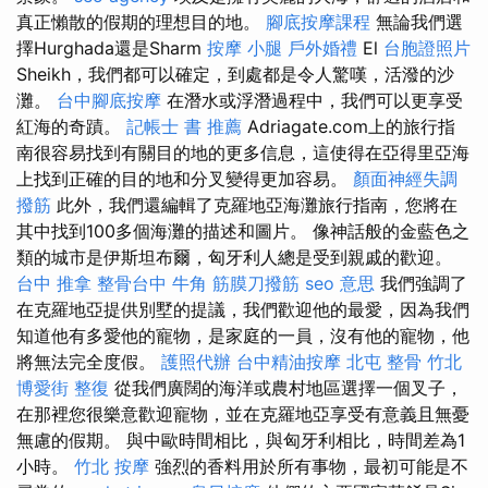
真正懶散的假期的理想目的地。
腳底按摩課程
無論我們選
擇Hurghada還是Sharm
按摩 小腿
戶外婚禮
El
台胞證照片
Sheikh，我們都可以確定，到處都是令人驚嘆，活潑的沙
灘。
台中腳底按摩
在潛水或浮潛過程中，我們可以更享受
紅海的奇蹟。
記帳士 書 推薦
Adriagate.com上的旅行指
南很容易找到有關目的地的更多信息，這使得在亞得里亞海
上找到正確的目的地和分叉變得更加容易。
顏面神經失調
撥筋
此外，我們還編輯了克羅地亞海灘旅行指南，您將在
其中找到100多個海灘的描述和圖片。 像神話般的金藍色之
類的城市是伊斯坦布爾，匈牙利人總是受到親戚的歡迎。
台中 推拿
整骨台中
牛角 筋膜刀撥筋
seo 意思
我們強調了
在克羅地亞提供別墅的提議，我們歡迎他的最愛，因為我們
知道他有多愛他的寵物，是家庭的一員，沒有他的寵物，他
將無法完全度假。
護照代辦
台中精油按摩
北屯 整骨
竹北
博愛街 整復
從我們廣闊的海洋或農村地區選擇一個叉子，
在那裡您很樂意歡迎寵物，並在克羅地亞享受有意義且無憂
無慮的假期。 與中歐時間相比，與匈牙利相比，時間差為1
小時。
竹北 按摩
強烈的香料用於所有事物，最初可能是不