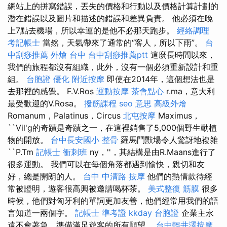
網站上的拼寫錯誤，丟失的價格和行動以及價格計算計劃的
潛在錯誤以及圖片和描述的錯誤和差異負責。 他必須在晚
上7點去機場，所以幸運的是他不必那天跑步。
經絡調理
考記帳士
當然，天氣帶來了通常的“客人，所以下雨”。
台
中刮痧推薦
外燴 台中
台中刮痧推薦ptt
這麼長時間以來，
我們的旅程都沒有組織，此外，沒有一個必須重新設計和重
組。
台胞證
優化
附近按摩
即使在2014年，這個想法也是
去那裡的感覺。 F.V.Ros
運動按摩
茶會點心
r.ma，意大利
最受歡迎的V.Rosa。
撥筋課程
seo 意思
高級外燴
Romanum，Palatinus，Circus
北屯按摩
Maximus，
``Vil'g的奇蹟是奇蹟之一，在這裡銷售了5,000個野生動植
物的開放。
台中長安國小 整骨
羅馬鬥獸場令人驚訝地複雜
``P.Tm
記帳士 衝刺班
ny，''，其結構是由R.Maans進行了
很多運動。 我們可以在每個角落都遇到愉快，親切和友
好，總是開朗的人。
台中 中清路 按摩
他們的熱情款待經
常被證明，遊客很高興被邀請喝杯茶。
美式整復 筋膜
很多
時候，他們對匈牙利的單詞更加友善，他們經常用我們的語
言知道一兩個字。
記帳士 準考證
kkday 台胞證
企業主永
遠不會著急，準備滿足遊客的所有願望。
台中輕井澤按摩