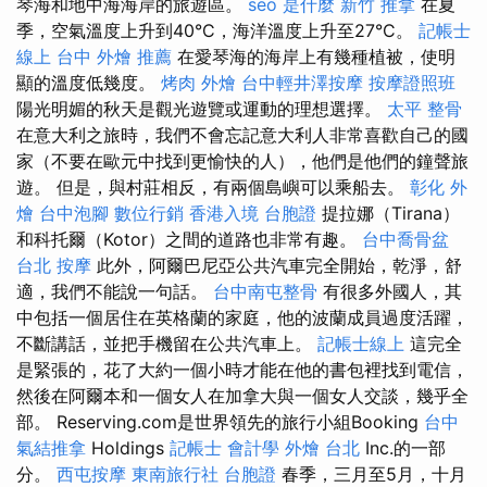
琴海和地中海海岸的旅遊區。
seo 是什麼
新竹 推拿
在夏
季，空氣溫度上升到40°C，海洋溫度上升至27°C。
記帳士
線上
台中 外燴 推薦
在愛琴海的海岸上有幾種植被，使明
顯的溫度低幾度。
烤肉 外燴
台中輕井澤按摩
按摩證照班
陽光明媚的秋天是觀光遊覽或運動的理想選擇。
太平 整骨
在意大利之旅時，我們不會忘記意大利人非常喜歡自己的國
家（不要在歐元中找到更愉快的人），他們是他們的鐘聲旅
遊。 但是，與村莊相反，有兩個島嶼可以乘船去。
彰化 外
燴
台中泡腳
數位行銷
香港入境 台胞證
提拉娜（Tirana）
和科托爾（Kotor）之間的道路也非常有趣。
台中喬骨盆
台北 按摩
此外，阿爾巴尼亞公共汽車完全開始，乾淨，舒
適，我們不能說一句話。
台中南屯整骨
有很多外國人，其
中包括一個居住在英格蘭的家庭，他的波蘭成員過度活躍，
不斷講話，並把手機留在公共汽車上。
記帳士線上
這完全
是緊張的，花了大約一個小時才能在他的書包裡找到電信，
然後在阿爾本和一個女人在加拿大與一個女人交談，幾乎全
部。 Reserving.com是世界領先的旅行小組Booking
台中
氣結推拿
Holdings
記帳士 會計學
外燴 台北
Inc.的一部
分。
西屯按摩
東南旅行社 台胞證
春季，三月至5月，十月