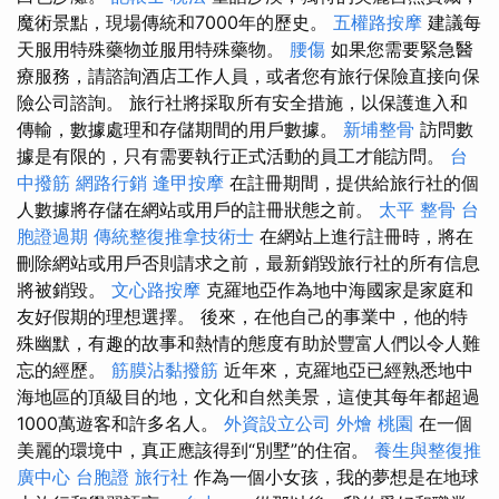
魔術景點，現場傳統和7000年的歷史。
五權路按摩
建議每
天服用特殊藥物並服用特殊藥物。
腰傷
如果您需要緊急醫
療服務，請諮詢酒店工作人員，或者您有旅行保險直接向保
險公司諮詢。 旅行社將採取所有安全措施，以保護進入和
傳輸，數據處理和存儲期間的用戶數據。
新埔整骨
訪問數
據是有限的，只有需要執行正式活動的員工才能訪問。
台
中撥筋
網路行銷
逢甲按摩
在註冊期間，提供給旅行社的個
人數據將存儲在網站或用戶的註冊狀態之前。
太平 整骨
台
胞證過期
傳統整復推拿技術士
在網站上進行註冊時，將在
刪除網站或用戶否則請求之前，最新銷毀旅行社的所有信息
將被銷毀。
文心路按摩
克羅地亞作為地中海國家是家庭和
友好假期的理想選擇。 後來，在他自己的事業中，他的特
殊幽默，有趣的故事和熱情的態度有助於豐富人們以令人難
忘的經歷。
筋膜沾黏撥筋
近年來，克羅地亞已經熟悉地中
海地區的頂級目的地，文化和自然美景，這使其每年都超過
1000萬遊客和許多名人。
外資設立公司
外燴 桃園
在一個
美麗的環境中，真正應該得到“別墅”的住宿。
養生與整復推
廣中心
台胞證 旅行社
作為一個小女孩，我的夢想是在地球