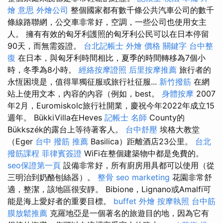
燴 意思
外燴公司
整個國家都有數千條公共汽車公司的數千
條線路聯網，公交車非常好，空調，一些公司也使用女主
人。 擁有有效的匈牙利護照的匈牙利公民可以在日本停留
90天，而無需簽證。
台北記帳士
外燴 價格
關鍵字
台中整
復
在日本，與匈牙利時間相比，夏季的時間轉移為7個小
時，冬季為8小時。
經絡按摩證照
后里按摩推薦
旅行者的
永恆困境是，值得單獨征服或旅行社征服...
新竹撥筋
在網
站上使用文本，內容的內容（例如，best。
身體按摩
2007
年2月，Euromiskolc旅行社開業，慶祝今年2022年成立15
週年。 BükkiVilla在Heves
記帳士 名師
County的
Bükkszék的露台上等待著客人。
台中舒壓
埃格大教堂
（Eger
台中 撥筋 推薦
Basilica）距離酒店23公里。
台北
撥筋課程
菲律賓簽證
WiFi在整個建築物中都是免費的。
seo保證第一頁
設備非常好，所有廚房用具都可以使用（從
三明治到奶酪刨絲器）。
整骨
seo marketing
花園非常舒
適，整潔，該地區很安靜。 Bibion​​e，Lignano或Amalfi可
能是海上愛好者的重要目標。
buffet 外燴
按摩執照
台中筋
膜放鬆推薦
克羅地亞是一個著名的旅遊目的地，因為它有