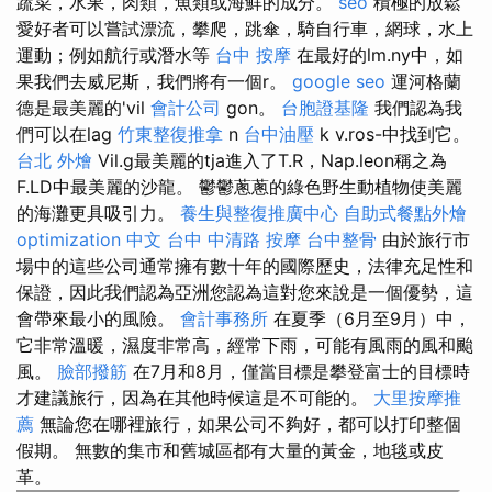
蔬菜，水果，肉類，魚類或海鮮的成分。
seo
積極的放鬆
愛好者可以嘗試漂流，攀爬，跳傘，騎自行車，網球，水上
運動；例如航行或潛水等
台中 按摩
在最好的lm.ny中，如
果我們去威尼斯，我們將有一個r。
google seo
運河格蘭
德是最美麗的'vil
會計公司
gon。
台胞證基隆
我們認為我
們可以在lag
竹東整復推拿
n
台中油壓
k v.ros-中找到它。
台北 外燴
Vil.g最美麗的tja進入了T.R，Nap.leon稱之為
F.LD中最美麗的沙龍。 鬱鬱蔥蔥的綠色野生動植物使美麗
的海灘更具吸引力。
養生與整復推廣中心
自助式餐點外燴
optimization 中文
台中 中清路 按摩
台中整骨
由於旅行市
場中的這些公司通常擁有數十年的國際歷史，法律充足性和
保證，因此我們認為亞洲您認為這對您來說是一個優勢，這
會帶來最小的風險。
會計事務所
在夏季（6月至9月）中，
它非常溫暖，濕度非常高，經常下雨，可能有風雨的風和颱
風。
臉部撥筋
在7月和8月，僅當目標是攀登富士的目標時
才建議旅行，因為在其他時候這是不可能的。
大里按摩推
薦
無論您在哪裡旅行，如果公司不夠好，都可以打印整個
假期。 無數的集市和舊城區都有大量的黃金，地毯或皮
革。