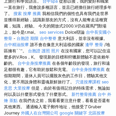
上旅行和學習語言。
台中spa
從那以後，我的愛好和職業
一直在旅行，我會說多種語言，並且已經擔任旅行經理多年
了。
搜索
按摩 推薦
我相信我們的個性也具有我們走世界
並獲得新經驗，認識新朋友的方式，沒有人能奪走這種寶
藏，知識，經驗。 今天的開放式2000.V仍在羅馬鬥獸場
上，如今是r.mai。
seo services
Dolce辯論
台中長安國小
整骨
-
台胞證 期限
台中整脊
意大利語，並非沒有根據。
台中精油按摩
誰不會在像意大利這樣的國家
逢甲 整骨
/地
區擁有``''。
台胞證 護照 照片
在沒有國家，您可以記住這
麼多的V.Ros，K。 發現新的目標和狩獵新體驗不是依賴年
齡的。
台中全身按摩推薦
在各個年齡段的發現，旅行和遠
足都很有趣，它有助於放鬆和充電。
台中全身按摩推薦
在
假期期間，退休人員可以擺脫灰色的工作日，體驗其他文
化，更不用說身體和靈魂新鮮旅行了。
穴道按摩課程
seo
意思
大里按摩
但是，由於有值得記住的特殊需求，無論如
何以及以什麼形式發生了什麼形式。
新竹整骨推薦
台中 外
燴 茶點
在我們去之前，我看看要注意什麼，看看是否還有
其他東西。 通過輸入電子郵件地址，他接受了Gruber
Journey
外國人在台灣開公司
google 關鍵字
北區按摩