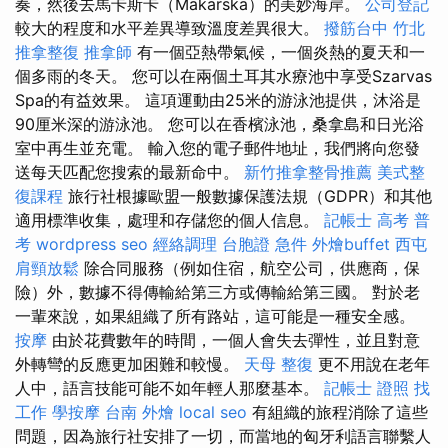
奏，然後去馬卡斯卡（Makarska）的美妙海岸。
公司登記
較大的程度和水平差異導致溫度差異很大。
撥筋台中
竹北
推拿整復
推拿師
有一個亞熱帶氣候，一個炎熱的夏天和一
個多雨的冬天。 您可以在兩個土耳其水療池中享受Szarvas
Spa的有益效果。 這項運動由25米的游泳池提供，沐浴是
90厘米深的游泳池。 您可以在香檳泳池，桑拿島和日光浴
室中再生並充電。 輸入您的電子郵件地址，我們將向您發
送每天匹配您搜索的最新命中。
新竹推拿整骨推薦
美式整
復課程
旅行社根據歐盟一般數據保護法規（GDPR）和其他
適用標準收集，處理和存儲您的個人信息。
記帳士 高考 普
考
wordpress seo
經絡調理
台胞證 急件
外燴buffet
西屯
肩頸放鬆
除合同服務（例如住宿，航空公司，供應商，保
險）外，數據不得傳輸給第三方或傳輸給第三國。 對於老
一輩來說，如果組織了所有路站，這可能是一種安全感。
按摩
由於花費數年的時間，一個人會失去彈性，並且對意
外轉彎的反應更加困難和較慢。
天母 整復
更不用說在老年
人中，語言技能可能不如年輕人那麼基本。
記帳士 證照 找
工作
學按摩
台南 外燴
local seo
有組織的旅程消除了這些
問題，因為旅行社安排了一切，而當地的匈牙利語言聯繫人