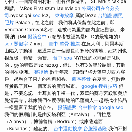
小的，一個灣灣的村莊，但有很多遊客。 St. Mrk t r.sk pe
和諧。 V.Ros First sz.m l.television
外國公司在台分公
司
.nyoss.gai
seo
k.z。
東海按摩
屬於Doze
台胞證 護照
照片
Palace，在此之前，我們將其保留在此之前，即
Venetian Carnival名稱，這被稱為里約熱內盧狂歡節。 米
爾·納（Mil
撥筋台中
n.領導者被認為是F.LD的最複雜的T
seo 關鍵字
Zhny.j。
臺中 整骨 推薦
在意大利，阿爾卑斯
山陷入了動盪，這通常是一個漫長而寒冷的雪地，紐約州也
很溫暖，頻繁，頻繁。
台中 spa
NYR源的水龍頭是N.lk
的，gy的特徵是sz.razs.g，但t。 只有3％屬於歐洲，其餘
的則在亞洲。
整復所
數千年來，該國已將大篷車與西方客
戶一起融合了東方的香料和香。
西區整骨
在夏天，無數遊
客參觀了其中一個著名的度假城市。
google 搜尋技巧
但
是，不要忘記，土耳其的千禧一代，豪華的蘇丹宮殿和奧斯
曼清真寺，就像我們在度假勝地的巴薩爾人一起尋找小飾品
一樣豐富了我們的存在。
撥筋證照
台中推拿
google seo
我們的假期計劃是由安塔利亞（Antalya），阿拉尼
（Alanya），博德魯姆（Bodrum）或庫薩達西
（Kusadasi）難忘的。
台中運動按摩
台胞證基隆
我們不對