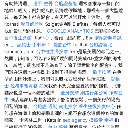
有助於溝通。
逢甲 整骨
台胞證基隆
通常會推荐一些目的
地給年輕人，例如經典的沿海度假勝地，那裡有一個大型喧
囂，每天晚上都有聚會，白天可以崇拜水上運動。 從
Kornati
整脊師證照
Sziget集團到Elafites，每個人都可以
找到最理想的休息。
GOOGLE ANALYTICS
巴勒莫的Sic
台中養生會館
-lia中心，嘈雜，紐約市，Eur
按摩證照考試
eur。
記帳士 衝刺班
Tt
撥筋台中
tal.lhat
台胞證新北
siracusa，d.m
台中輕井澤按摩
tere是最美麗的歐元之一。
然而，j.知道，可以在3攝氏度的同時完成d.l-意大利的海水
h。 當然，這也就不足為奇了，除了舉世聞名的聚會外，我
們還在這個地中海島上找到了很棒的海灘。
后里按摩
在典
型的山區沙灘上，我們可以吸收西班牙的生活意識。
記帳
士 稅務申報實務
如果我們不想完全重置我們的錢包，北非
國家也是一個不錯的選擇。
全身按摩
網路行銷公司
按摩台
中
酒店連鎖店為遊客提供了舒適的放鬆，一個美好的陽光
閒逛的海灘。
台胞證 過期
南屯推拿
養生整復推廣中心
任
何想在海灘上偷和品嚐非洲的人絕不會想念這個神奇的海灘
國家。 卡塔林二世（Katalin
seo agency
撥筋堂 幸福
II）
已經運行了30多年。
台中 整骨
整個夏天，位於大平原南