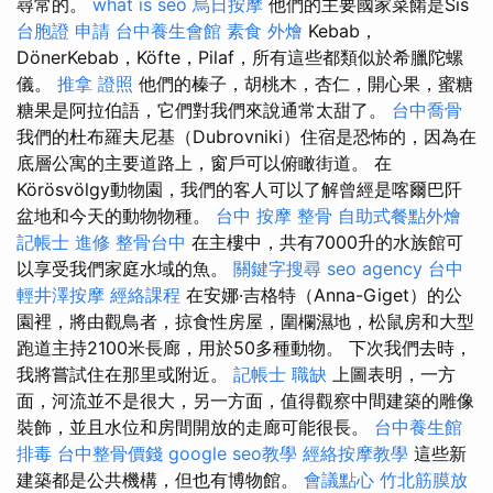
尋常的。
what is seo
烏日按摩
他們的主要國家菜餚是Sis
台胞證 申請
台中養生會館
素食 外燴
Kebab，
DönerKebab，Köfte，Pilaf，所有這些都類似於希臘陀螺
儀。
推拿 證照
他們的榛子，胡桃木，杏仁，開心果，蜜糖
糖果是阿拉伯語，它們對我們來說通常太甜了。
台中喬骨
我們的杜布羅夫尼基（Dubrovniki）住宿是恐怖的，因為在
底層公寓的主要道路上，窗戶可以俯瞰街道。 在
Körösvölgy動物園，我們的客人可以了解曾經是喀爾巴阡
盆地和今天的動物物種。
台中 按摩 整骨
自助式餐點外燴
記帳士 進修
整骨台中
在主樓中，共有7000升的水族館可
以享受我們家庭水域的魚。
關鍵字搜尋
seo agency
台中
輕井澤按摩
經絡課程
在安娜·吉格特（Anna-Giget）的公
園裡，將由觀鳥者，掠食性房屋，圍欄濕地，松鼠房和大型
跑道主持2100米長廊，用於50多種動物。 下次我們去時，
我將嘗試住在那里或附近。
記帳士 職缺
上圖表明，一方
面，河流並不是很大，另一方面，值得觀察中間建築的雕像
裝飾，並且水位和房間開放的走廊可能很長。
台中養生館
排毒
台中整骨價錢
google seo教學
經絡按摩教學
這些新
建築都是公共機構，但也有博物館。
會議點心
竹北筋膜放