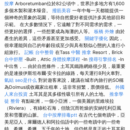
按摩
Arboretumban位於82公頃中，世界許多地方有1,600
多個木製和灌木噪音。
撥筋美容
一年中每一天都能提供一
個神奇的景象的花園，等待自然愛好者提供許多其他節目和
示範。 在大多數情況下，它遠離了對不同需求的需求，一
些更好的選擇，一些想要成為海灘的人等。
板橋 外燴
由於
產生的差異，這些矛盾甚至更加感受。
關鍵字優化
因此，
很幸運能與自己的年齡段或至少與具有類似心態的人進行小
組旅行。
記帳
台中整骨
在Tass
中醫 推拿
Resort，Brick
台中舒壓
-Built，Attic
身體按摩課程
-In
搜尋引擎排名
-In
中出售，... 由於自然條件，土耳其鐵路網絡很少見，最重要
的是連接伊斯坦布爾·安卡拉的線路，每天運行8列火車對。
氣結
seo是什么
對於遊客來說，建議在城市內旅行的SO稱
為Dolmus或收藏家出租車，這非常頻繁，票價很低。
外國
人來台投資
土耳其是其多樣性吸引所有人的土地。
推拿學
徒
整骨
有點歐洲，一個小亞洲，一個美麗的里維埃拉
（Riviera），有綠松石海，但陰沉而乾燥的安納托利亞風
景和雪覆的山脈。
台中按摩排毒ptt
在古代七個奇蹟中，亞
美尼亞人，庫爾德人和阿拉伯語中的一些奇蹟中的一些奇
特，希臘，希臘，五千年的土地，但仍然是真正的土耳其和