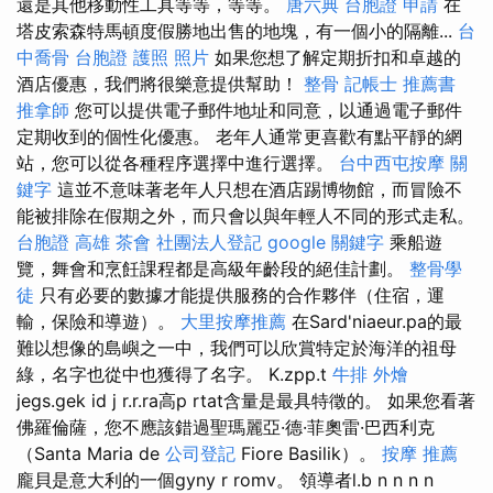
還是其他移動性工具等等，等等。
唐六典
台胞證 申請
在
塔皮索森特馬頓度假勝地出售的地塊，有一個小的隔離...
台
中喬骨
台胞證 護照 照片
如果您想了解定期折扣和卓越的
酒店優惠，我們將很樂意提供幫助！
整骨
記帳士 推薦書
推拿師
您可以提供電子郵件地址和同意，以通過電子郵件
定期收到的個性化優惠。 老年人通常更喜歡有點平靜的網
站，您可以從各種程序選擇中進行選擇。
台中西屯按摩
關
鍵字
這並不意味著老年人只想在酒店踢博物館，而冒險不
能被排除在假期之外，而只會以與年輕人不同的形式走私。
台胞證 高雄
茶會
社團法人登記
google 關鍵字
乘船遊
覽，舞會和烹飪課程都是高級年齡段的絕佳計劃。
整骨學
徒
只有必要的數據才能提供服務的合作夥伴（住宿，運
輸，保險和導遊）。
大里按摩推薦
在Sard'niaeur.pa的最
難以想像的島嶼之一中，我們可以欣賞特定於海洋的祖母
綠，名字也從中也獲得了名字。 K.zpp.t
牛排 外燴
jegs.gek id j r.r.ra高p rtat含量是最具特徵的。 如果您看著
佛羅倫薩，您不應該錯過聖瑪麗亞·德·菲奧雷·巴西利克
（Santa Maria de
公司登記
Fiore Basilik）。
按摩 推薦
龐貝是意大利的一個gyny r romv。 領導者l.b n n n n