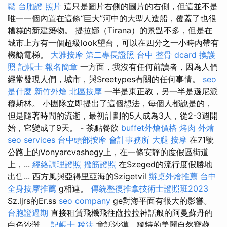
鬆
台胞證 照片
這只是圖片右側的圖片的右側，但這並不是
唯一一個內置在這條“巨大”河中的大型人造船，覆蓋了也很
糟糕的新建築物。 提拉娜（Tirana）的景點不多，但是在
城市上方有一個超級look望台，可以在四分之一小時內帶有
機艙電梯。
大雅按摩
第二專長證照
台中 整骨 dcard
換護
照
記帳士 報名簡章
一方面，我沒有任何前讀者，因為人們
經常發現人們，城市，與Sreetypes有關的任何事情。
seo
是什麼
新竹外燴
北區按摩
一半是東正教，另一半是遜尼派
穆斯林。 小團隊立即提出了這個想法，每個人都說是的，
但是隨著時間的流逝，最初計劃的5人成為3人，從2-3週開
始，它變成了9天。 - 茶點餐飲
buffet外燴價格
烤肉 外燴
seo services
台中頭部按摩
會計事務所
大腿 按摩
在71號
公路上的Vonyarcvashegy上，在一條安靜的度假區街道
上，...
經絡調理證照
撥筋證照
在Szeged的流行度假勝地
出售... 西方風與亞得里亞海的Szigetvil
辦桌外燴推薦
台中
全身按摩推薦
g相連。
傳統整復推拿技術士證照班2023
Sz.ljrs的Er.ss
seo company
ge對海平面有很大的影響。
台胞證過期
直接租賃飛機飛往薩拉拉神話般的阿曼蘇丹的
白色沙灘。
記帳士 稅法
童話沙漠，獨特的美麗自然寶藏，