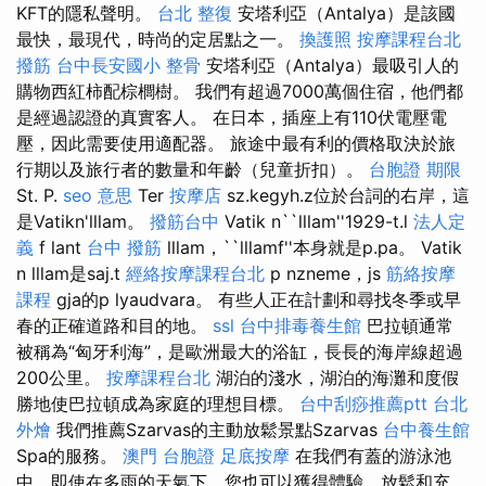
KFT的隱私聲明。
台北 整復
安塔利亞（Antalya）是該國
最快，最現代，時尚的定居點之一。
換護照
按摩課程台北
撥筋
台中長安國小 整骨
安塔利亞（Antalya）最吸引人的
購物西紅柿配棕櫚樹。 我們有超過7000萬個住宿，他們都
是經過認證的真實客人。 在日本，插座上有110伏電壓電
壓，因此需要使用適配器。 旅途中最有利的價格取決於旅
行期以及旅行者的數量和年齡（兒童折扣）。
台胞證 期限
St. P.
seo 意思
Ter
按摩店
sz.kegyh.z位於台詞的右岸，這
是Vatikn'lllam。
撥筋台中
Vatik n``lllam''1929-t.l
法人定
義
f lant
台中 撥筋
lllam，``lllamf''本身就是p.pa。 Vatik
n lllam是saj.t
經絡按摩課程台北
p nzneme，js
筋絡按摩
課程
gja的p lyaudvara。 有些人正在計劃和尋找冬季或早
春的正確道路和目的地。
ssl
台中排毒養生館
巴拉頓通常
被稱為“匈牙利海”，是歐洲最大的浴缸，長長的海岸線超過
200公里。
按摩課程台北
湖泊的淺水，湖泊的海灘和度假
勝地使巴拉頓成為家庭的理想目標。
台中刮痧推薦ptt
台北
外燴
我們推薦Szarvas的主動放鬆景點Szarvas
台中養生館
Spa的服務。
澳門 台胞證
足底按摩
在我們有蓋的游泳池
中，即使在多雨的天氣下，您也可以獲得體驗，放鬆和充