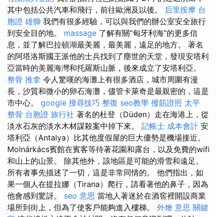
其中包括公共汽車和飛行，前往歐洲及以後。
后里按摩
台
胞證 雄獅
我們有很多經驗，可以與我們的辦公室安全旅行
到安全目的地。
massage
了解有關“匈牙利海”的更多信
息，並了解巴拉頓湖最美麗，最美麗，遠足的地方。 著名
的阿塔洛斯國王派他的士兵找到了塵世的天堂，發現安塔利
亞當時的美麗海灣和托羅斯山脈，後來成立了安塔利亞。
整骨 推拿
令人驚嘆的海灘上有很多酒店，城市周圍有漫
長，沙質和微小的卵石海灘，儘管卡萊奇是最親密的，這是
市中心。
google 搜尋技巧
整復
seo教學
撥筋證照
太平
整骨
台胞證 旅行社
著名的杜登（Düden）走在海港上，從
淡水石灰的淡水木材謀殺案中掉下來。
記帳士 成本會計
安
塔利亞（Antalya）比其他度假屋的巨大優勢是機場接近。
Molnárkács賓館在賓客等待著花園和露台，以及免費的wifi
和山上的山景。 除其他外，該地區是可能的滑雪和遠足。
所有者事先描述了一切，這是非常同情的。 他們指出，如
果一個人在提拉娜（Tirana）爬行，請看著他的鼻子，因為
他會感到驚訝。
seo 意思
當地人著迷於在酒窖裡開設商業
場所到街上，但為了使客戶能夠進入樓梯。
外燴 意思
關鍵