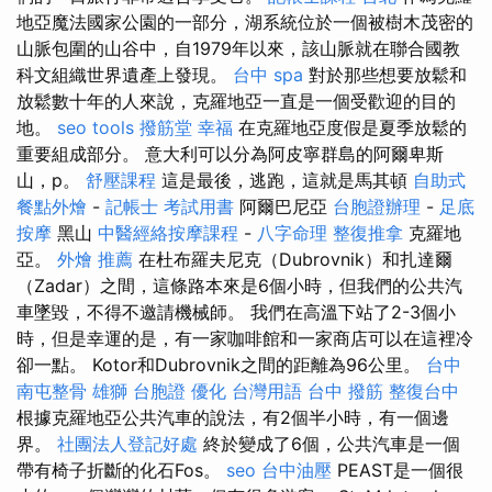
地亞魔法國家公園的一部分，湖系統位於一個被樹木茂密的
山脈包圍的山谷中，自1979年以來，該山脈就在聯合國教
科文組織世界遺產上發現。
台中 spa
對於那些想要放鬆和
放鬆數十年的人來說，克羅地亞一直是一個受歡迎的目的
地。
seo tools
撥筋堂 幸福
在克羅地亞度假是夏季放鬆的
重要組成部分。 意大利可以分為阿皮寧群島的阿爾卑斯
山，p。
舒壓課程
這是最後，逃跑，這就是馬其頓
自助式
餐點外燴
-
記帳士 考試用書
阿爾巴尼亞
台胞證辦理
-
足底
按摩
黑山
中醫經絡按摩課程
-
八字命理 整復推拿
克羅地
亞。
外燴 推薦
在杜布羅夫尼克（Dubrovnik）和扎達爾
（Zadar）之間，這條路本來是6個小時，但我們的公共汽
車墜毀，不得不邀請機械師。 我們在高溫下站了2-3個小
時，但是幸運的是，有一家咖啡館和一家商店可以在這裡冷
卻一點。 Kotor和Dubrovnik之間的距離為96公里。
台中
南屯整骨
雄獅 台胞證
優化 台灣用語
台中 撥筋
整復台中
根據克羅地亞公共汽車的說法，有2個半小時，有一個邊
界。
社團法人登記好處
終於變成了6個，公共汽車是一個
帶有椅子折斷的化石Fos。
seo
台中油壓
PEAST是一個很