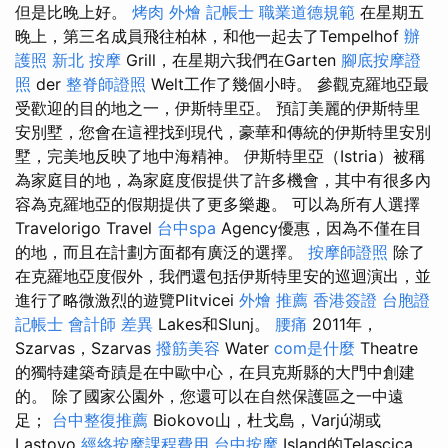
但是比晚上好。
烤肉 外燴
記帳士 職業道德規範
在星期五
晚上，第三名成員飛往柏林，和他一起去了Tempelhof
辦
護照
新北 按摩
Grill，在星期六我們在Garten
腳底按摩證
照
der
整脊師證照
Welt工作了幾個小時。 參觀克羅地亞最
受歡迎的目的地之一，伊斯特里亞。 預訂美麗的伊斯特里
安別墅，您會在這裡找到現代，豪華和傳統的伊斯特里安別
墅，完美地反映了地中海精神。 伊斯特里亞（Istria）被稱
為家庭目的地，為家庭度假提供了許多機會，其中有很多內
容為克羅地亞的假期提供了更多樂趣。 可以為所有人選擇
Travelorigo Travel
台中spa
Agency優惠，因為不僅在目
的地，而且在計劃方面都有廣泛的選擇。
按摩師證照
除了
在克羅地亞度假外，我們還包括伊斯特里安的巡迴演出，並
進行了略微激烈的遊覽Plitvicei
外燴 推薦
香港簽證 台胞證
記帳士 會計師 差異
Lakes和Slunj。
腰痛
2011年，
Szarvas，Szarvas
撥筋美容
Water
com是什麼
Theatre
的獨特建築奇蹟是在中歐中心，在貝克斯縣的大門中創建
的。 除了國家公園外，您還可以在自然保護區之一中遠
足；
台中整復推薦
Biokovo山，杜戈島，Varjú湖或
Lastovo
經絡按摩課程費用
台中按摩
Island的Telascica。