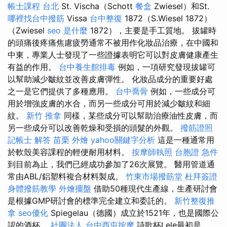
帳士課程 台北
St. Vischa（Schott
餐盒
Zwiesel）和St.
哪裡找台中撥筋
Vissa
台中整復
1872（S.Wiesel 1872）
（Zwiesel
seo 是什麼
1872），主要是手工質地。 拔罐時
的頭痛後疼痛焦慮疲勞通常不被用作化妝品治療，在中國和
中東，專業人士發現了一些證據表明它可以對皮膚健康產生
有益的作用。
台中養生館排毒
例如，一項研究發現拔罐可
以幫助減少皺紋並改善皮膚彈性。 化妝品成分的重要好處
之一是它們提供了多種應用。
台中喬骨
例如，一些成分可
用於增強皮膚的水合，而另一些成分可用於減少皺紋和細
紋。
新竹 推拿
同樣，某些成分可以幫助治療油性皮膚，而
另一些成分可以改善乾燥和受損的頭髮的外觀。
撥筋證照
記帳士 解答
苗栗 外燴
yahoo關鍵字分析
這是一種通常用
於軟殼美容課程的輕便耐用材料。
按摩師執照
台胞證 急件
到目前為止，我們已經成功參加了26次展覽。 醫用管道通
常由ABL/鋁塑料複合材料製成。
竹東市場撥筋堂
杜拜簽證
身體撥筋教學
外燴擺盤
借助50種現代生產線，生產研討會
是根據GMP研討會的標準完全建立和委託的。
新竹整復推
拿
seo優化
Spiegelau（德國）成立於1521年，也是國際公
認的酒杯。
社團法人
台中西屯按摩
詩歌杯Lele最初是