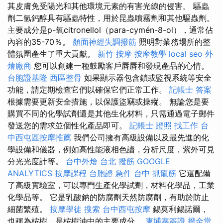
其皮膚免受陽光和其他環境元素的有害光線的侵害。 驅蟲
劑二氫鈣醇具有驅蟲特性，用於昆蟲噴霧劑和其他驅蟲劑。
主要成分是p-氧citronellol（para-cymén-8-ol），通常佔
內容的35-70％。
顏面神經失調撥筋
照明對業務場所的整
體氛圍產生了重大貢獻。
新竹 按摩
按摩教學
local seo
外
燴廠商
您可以創建一種鼓勵客戶唇唇和發現產品的心情。
台胞證基隆
西區整骨
如果顯示器包含鎖或監視系統等安全
功能，請定期檢查它們以確保它們正常工作。
記帳士 答案
根據需要更新安全措施，以保護盜竊或操縱。 無論您是要
購買不同的化學試劑還是其他生化材料，只需通過電子郵件
發送您的需求並個性化產品即可。
記帳士 證照 找工作
台
中西屯區按摩推薦
我們公司擁有高級設備以及最先進的化
學設備和儀器，例如高性能液相色譜，分析尺度，紫外可見
分光光度計等。
台中外燴
台北 撥筋
GOOGLE
ANALYTICS
按摩課程
台胞證 急件
台中 抓龍筋
它還配備
了高級實驗室，可以專門生產化學試劑，材料化學品，工業
化學品等。 它是乳酸鈉的防腐劑天然防腐劑，有助於防止
細菌繁殖。
按摩學徒
搜索
台中西屯按摩
錫莫利錫諾爾，
也稱為桉樹，是桉樹油中的主要成分。
柬埔寨簽證
撥金堂