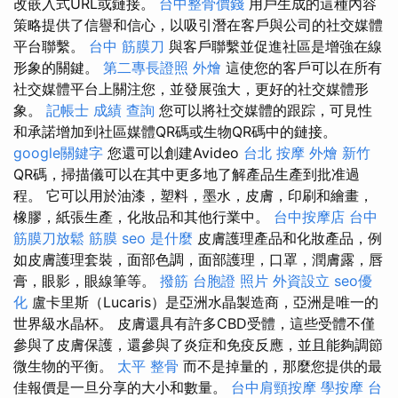
改嵌入式URL或鏈接。
台中整骨價錢
用戶生成的這種內容
策略提供了信譽和信心，以吸引潛在客戶與公司的社交媒體
平台聯繫。
台中 筋膜刀
與客戶聯繫並促進社區是增強在線
形象的關鍵。
第二專長證照
外燴
這使您的客戶可以在所有
社交媒體平台上關注您，並發展強大，更好的社交媒體形
象。
記帳士 成績 查詢
您可以將社交媒體的跟踪，可見性
和承諾增加到社區媒體QR碼或生物QR碼中的鏈接。
google關鍵字
您還可以創建Avideo
台北 按摩
外燴 新竹
QR碼，掃描儀可以在其中更多地了解產品生產到批准過
程。 它可以用於油漆，塑料，墨水，皮膚，印刷和繪畫，
橡膠，紙張生產，化妝品和其他行業中。
台中按摩店
台中
筋膜刀放鬆
筋膜
seo 是什麼
皮膚護理產品和化妝產品，例
如皮膚護理套裝，面部色調，面部護理，口罩，潤膚露，唇
膏，眼影，眼線筆等。
撥筋
台胞證 照片
外資設立
seo優
化
盧卡里斯（Lucaris）是亞洲水晶製造商，亞洲是唯一的
世界級水晶杯。 皮膚還具有許多CBD受體，這些受體不僅
參與了皮膚保護，還參與了炎症和免疫反應，並且能夠調節
微生物的平衡。
太平 整骨
而不是掉量的，那麼您提供的最
佳報價是一旦分享的大小和數量。
台中肩頸按摩
學按摩
台