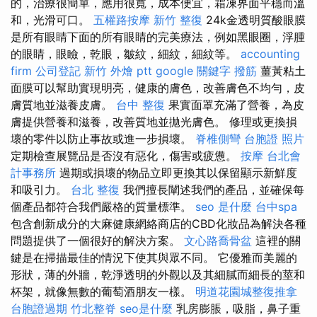
的，治療很簡單，應用很寬，成本便宜，霜凍界面平穩而溫
和，光滑可口。
五權路按摩
新竹 整復
24k金透明質酸眼膜
是所有眼睛下面的所有眼睛的完美療法，例如黑眼圈，浮腫
的眼睛，眼瞼，乾眼，皺紋，細紋，細紋等。
accounting
firm
公司登記
新竹 外燴 ptt
google 關鍵字
撥筋
薑黃粘土
面膜可以幫助實現明亮，健康的膚色，改善膚色不均勻，皮
膚質地並滋養皮膚。
台中 整復
果實面罩充滿了營養，為皮
膚提供營養和滋養，改善質地並拋光膚色。 修理或更換損
壞的零件以防止事故或進一步損壞。
脊椎側彎
台胞證 照片
定期檢查展覽品是否沒有惡化，傷害或疲憊。
按摩
台北會
計事務所
過期或損壞的物品立即更換其以保留顯示新鮮度
和吸引力。
台北 整復
我們擅長闡述我們的產品，並確保每
個產品都符合我們嚴格的質量標準。
seo 是什麼
台中spa
包含創新成分的大麻健康網絡商店的CBD化妝品為解決各種
問題提供了一個很好的解決方案。
文心路喬骨盆
這裡的關
鍵是在掃描最佳的情況下使其與眾不同。 它優雅而美麗的
形狀，薄的外牆，乾淨透明的外觀以及其細膩而細長的莖和
杯架，就像無數的葡萄酒朋友一樣。
明道花園城整復推拿
台胞證過期
竹北整脊
seo是什麼
乳房膨脹，吸脂，鼻子重