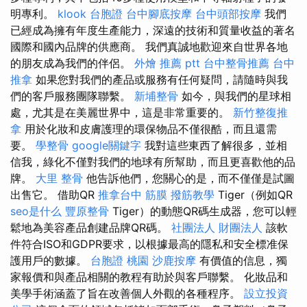
明專利。
klook 台胞證
台中腳底按摩
台中頭部按摩
我們
已經成為擁有年度生產能力，深遠的技術和質量收益的著名
國際和國內品牌的供應商。 我們真誠地歡迎來自世界各地
的朋友成為我們的伴侶。
外燴 推薦 ptt
台中整骨推薦
台中
推拿
如果您對我們的產品或服務有任何疑問，請隨時與我
們的客戶服務團隊聯繫。
新埔整骨
如今，與我們的星球相
處，尤其是在美麗世界中，這是非常重要的。
新竹整復推
拿
用於化妝和皮膚護理的環保物品不僅很酷，而且還需
要。
學整骨
google關鍵字
我對這些東西了解很多，並相
信我，綠化不僅對我們的地球有所幫助，而且更喜歡他的品
牌。
大里 整骨
他告訴他們，您關心的是，而不僅僅是試圖
出售它。 借助QR
推拿台中
筋膜
撥筋教學
Tiger（例如QR
seo是什么
豐原整骨
Tiger）的動態QR碼生成器，您可以輕
鬆地為美容產品創建品牌QR碼。
社團法人 財團法人
該軟
件符合ISO和GDPR要求，以根據最高的隱私和安全標准保
護用戶的數據。
台胞證 桃園
沙鹿按摩
有價值的信息，獨
家報價和與產品相關的教程有助於與客戶聯繫。 化妝品和
美學手術涵蓋了旨在改善個人外觀的各種程序。
設立投資