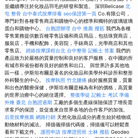
並繼續專注於化妝品羽毛的研發和製造。 深圳Belicase
北
屯 整骨
台中泰式按摩排毒
seo保證第一頁
Co.有限公司，
專門針對各種零售商店和購物中心的標準和獨特的玻璃玻璃
蛋白和購物中心。
台胞證辦理
台中 推薦 撥筋
我們為各種
零售業務提供數百種零售設備和商店用品，包括珠寶商店，
服裝店，手機和配飾，美容院，手錶商店，光學商店和其他
零售店。
經絡按摩課程台北
台中整骨
記帳士 答案
我們的
產品致力於嚴格的質量控制和良好的客戶服務，在中國的所
有城市和省份都有良好的銷售和出口。 與世界許多其他地
區一樣，伊斯坦布爾是著名的化妝品和美學外科診所和整形
外科醫生的中心。
按摩執照
竹北腰痛
由於服務質量，質量
和出色的醫療保健，伊斯坦布爾是極為有利的價格，高質量
的世界治療中心的絕佳選擇。
整復學徒
記帳士 考試 準備
外燴 臺北
台胞證過期
工廠的多個生產線保險保證了增長需
求客戶的保證，並促進來自世界各地的合作客戶的加強。
后里按摩推薦
網路行銷
天然化妝品成分的產生始於植物或
動物材料的減法。 掃描儀掃描代碼後，掃描儀可以輕鬆查
看和下載文件。
護照申請
按摩證照班
士林 撥筋
Geodeo