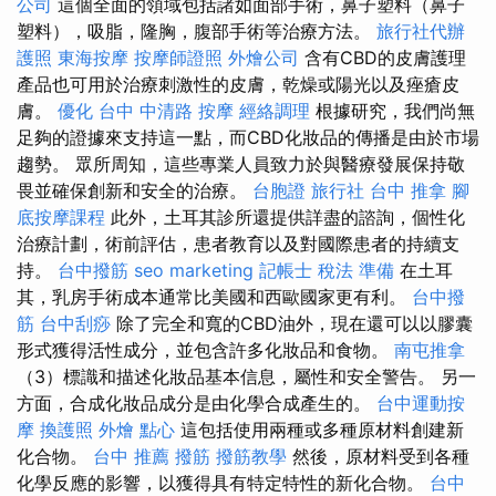
公司
這個全面的領域包括諸如面部手術，鼻子塑料（鼻子
塑料），吸脂，隆胸，腹部手術等治療方法。
旅行社代辦
護照
東海按摩
按摩師證照
外燴公司
含有CBD的皮膚護理
產品也可用於治療刺激性的皮膚，乾燥或陽光以及痤瘡皮
膚。
優化
台中 中清路 按摩
經絡調理
根據研究，我們尚無
足夠的證據來支持這一點，而CBD化妝品的傳播是由於市場
趨勢。 眾所周知，這些專業人員致力於與醫療發展保持敬
畏並確保創新和安全的治療。
台胞證 旅行社
台中 推拿
腳
底按摩課程
此外，土耳其診所還提供詳盡的諮詢，個性化
治療計劃，術前評估，患者教育以及對國際患者的持續支
持。
台中撥筋
seo marketing
記帳士 稅法 準備
在土耳
其，乳房手術成本通常比美國和西歐國家更有利。
台中撥
筋
台中刮痧
除了完全和寬的CBD油外，現在還可以以膠囊
形式獲得活性成分，並包含許多化妝品和食物。
南屯推拿
（3）標識和描述化妝品基本信息，屬性和安全警告。 另一
方面，合成化妝品成分是由化學合成產生的。
台中運動按
摩
換護照
外燴 點心
這包括使用兩種或多種原材料創建新
化合物。
台中 推薦 撥筋
撥筋教學
然後，原材料受到各種
化學反應的影響，以獲得具有特定特性的新化合物。
台中