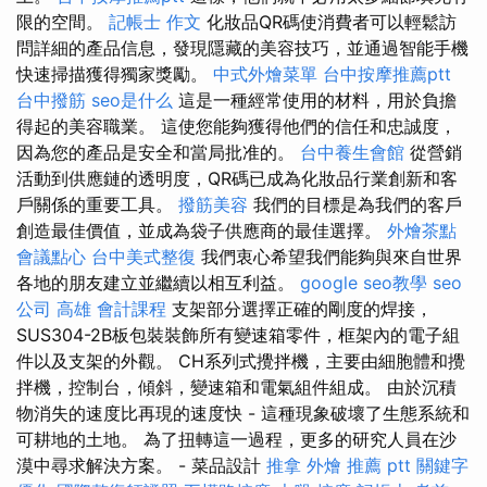
限的空間。
記帳士 作文
化妝品QR碼使消費者可以輕鬆訪
問詳細的產品信息，發現隱藏的美容技巧，並通過智能手機
快速掃描獲得獨家獎勵。
中式外燴菜單
台中按摩推薦ptt
台中撥筋
seo是什么
這是一種經常使用的材料，用於負擔
得起的美容職業。 這使您能夠獲得他們的信任和忠誠度，
因為您的產品是安全和當局批准的。
台中養生會館
從營銷
活動到供應鏈的透明度，QR碼已成為化妝品行業創新和客
戶關係的重要工具。
撥筋美容
我們的目標是為我們的客戶
創造最佳價值，並成為袋子供應商的最佳選擇。
外燴茶點
會議點心
台中美式整復
我們衷心希望我們能夠與來自世界
各地的朋友建立並繼續以相互利益。
google seo教學
seo
公司
高雄 會計課程
支架部分選擇正確的剛度的焊接，
SUS304-2B板包裝裝飾所有變速箱零件，框架內的電子組
件以及支架的外觀。 CH系列式攪拌機，主要由細胞體和攪
拌機，控制台，傾斜，變速箱和電氣組件組成。 由於沉積
物消失的速度比再現的速度快 - 這種現象破壞了生態系統和
可耕地的土地。 為了扭轉這一過程，更多的研究人員在沙
漠中尋求解決方案。 - 菜品設計
推拿
外燴 推薦 ptt
關鍵字