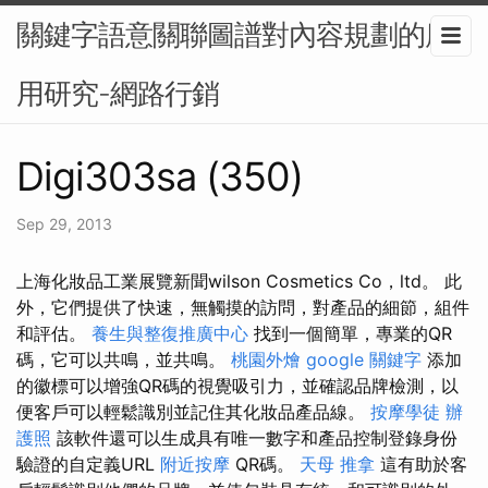
關鍵字語意關聯圖譜對內容規劃的應
用研究-網路行銷
Digi303sa (350)
Sep 29, 2013
上海化妝品工業展覽新聞wilson Cosmetics Co，ltd。 此
外，它們提供了快速，無觸摸的訪問，對產品的細節，組件
和評估。
養生與整復推廣中心
找到一個簡單，專業的QR
碼，它可以共鳴，並共鳴。
桃園外燴
google 關鍵字
添加
的徽標可以增強QR碼的視覺吸引力，並確認品牌檢測，以
便客戶可以輕鬆識別並記住其化妝品產品線。
按摩學徒
辦
護照
該軟件還可以生成具有唯一數字和產品控制登錄身份
驗證的自定義URL
附近按摩
QR碼。
天母 推拿
這有助於客