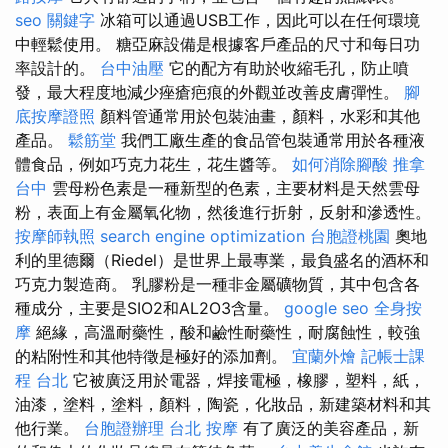
seo 關鍵字
冰箱可以通過USB工作，因此可以在任何環境
中輕鬆使用。 糖亞麻設備是根據客戶產品的尺寸和每日功
率設計的。
台中油壓
它的配方有助於收縮毛孔，防止噴
發，最大程度地減少痤瘡疤痕的外觀並改善皮膚彈性。
腳
底按摩證照
顏料管通常用於包裝油畫，顏料，水彩和其他
產品。
鬆筋堂
我們工廠生產的食品管包裝通常用於各種液
體食品，例如巧克力花生，花生醬等。
如何消除腳酸
推拿
台中
雲母粉色素是一種新型的色素，主要材料是天然雲母
粉，表面上有金屬氧化物，然後進行折射，反射和滲透性。
按摩師執照
search engine optimization
台胞證桃園
奧地
利的里德爾（Riedel）是世界上最專業，最負盛名的酒杯和
巧克力製造商。 乳膠粉是一種非金屬礦物質，其中包含各
種成分，主要是SIO2和AL2O3含量。
google seo
全身按
摩
絕緣，高溫耐藥性，酸和鹼性耐藥性，耐腐蝕性，較強
的粘附性和其他特徵是極好的添加劑。
宜蘭外燴
記帳士課
程 台北
它被廣泛用於電器，焊接電極，橡膠，塑料，紙，
油漆，塗料，塗料，顏料，陶瓷，化妝品，新建築材料和其
他行業。
台胞證辦理
台北 按摩
有了廣泛的美容產品，新