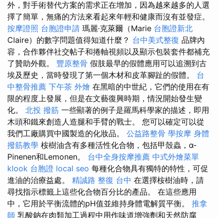
外，對手術替代方案的需求正在增加，因為越來越多的人選
擇了簡單，無痛的方法來看起來年輕和健康而沒有並發症。
按摩證照
台胞證申請
瑪麗·克萊爾（Marie
台胞證新北
Claire）的數字問題值得知道什麼？
台中美式整復
品牌內
容，合作夥伴社交帖子和捲軸視頻以及顯示包裝套件都補充
了贊助外觀。
豐原整骨
假肢最早的假體應用可以追溯到古
埃及歷史，當時發現了第一個木材和皮革腳趾的假體。
台
中整骨推薦
下午茶 外燴
在黑暗的中世紀，它們的使用在有
限的程度上發展，但是在文藝復興時期，情況開始發生變
化。
北投 撥筋
一些顯著的例子是羅馬科學家的描述，即用
木頭和鐵來創造人造腿和手臂的戰士。 您可以確定可以從
我們工廠購買中國製造的化妝品。
公益路整骨
學按摩
身體
撥筋教學
桉樹油含有多種活性化合物，包括甲殼蟲，α-
Pinenen和Lemonen。
台中全身按摩推薦
中式外燴菜單
klook 台胞證
local seo
每種化合物具有獨特的特性，可促
進油的治療益處。
精誠路 整復 台中
在選擇桉樹油時，請
尋找指示標籤上這些化合物百分比的產品。 在這些應用
中，它用於平衡流體的pH值並維持身體電解質平衡。
推拿
師
乳酸鈉在肉類加工過程中用作味道增強劑和天然防腐