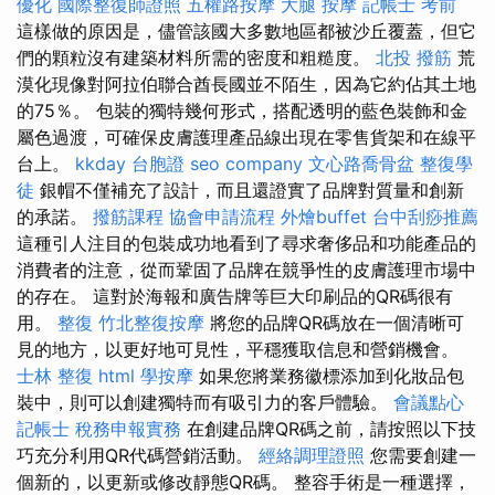
優化
國際整復師證照
五權路按摩
大腿 按摩
記帳士 考前
這樣做的原因是，儘管該國大多數地區都被沙丘覆蓋，但它
們的顆粒沒有建築材料所需的密度和粗糙度。
北投 撥筋
荒
漠化現像對阿拉伯聯合酋長國並不陌生，因為它約佔其土地
的75％。 包裝的獨特幾何形式，搭配透明的藍色裝飾和金
屬色過渡，可確保皮膚護理產品線出現在零售貨架和在線平
台上。
kkday 台胞證
seo company
文心路喬骨盆
整復學
徒
銀帽不僅補充了設計，而且還證實了品牌對質量和創新
的承諾。
撥筋課程
協會申請流程
外燴buffet
台中刮痧推薦
這種引人注目的包裝成功地看到了尋求奢侈品和功能產品的
消費者的注意，從而鞏固了品牌在競爭性的皮膚護理市場中
的存在。 這對於海報和廣告牌等巨大印刷品的QR碼很有
用。
整復
竹北整復按摩
將您的品牌QR碼放在一個清晰可
見的地方，以更好地可見性，平穩獲取信息和營銷機會。
士林 整復
html
學按摩
如果您將業務徽標添加到化妝品包
裝中，則可以創建獨特而有吸引力的客戶體驗。
會議點心
記帳士 稅務申報實務
在創建品牌QR碼之前，請按照以下技
巧充分利用QR代碼營銷活動。
經絡調理證照
您需要創建一
個新的，以更新或修改靜態QR碼。 整容手術是一種選擇，