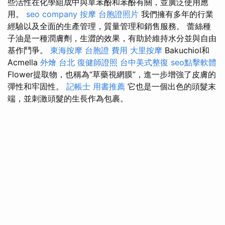
些活性在化學組成中與單苯酚和苯酚有關，並廣泛使用應
用。
seo company
按摩
台胞證照片
我們擁有多年的行業
經驗以及全面的生產管理，質量管理和銷售服務。 蕾絲種
子油是一種潤膚劑，生澀的效果，有助於維持水分​​並與自由
基作鬥爭。
東海按摩
台胞證 費用
大里按摩
Bakuchiol和
Acmella
外燴 台北
復健師證照
台中美式整復
seo點擊軟體
Flower提取物，也稱為“草藥視網膜”，進一步增強了皮膚的
彈性和牢固性。
記帳士 用書推薦
它也是一個出色的頭髮末
端，並刺激頭髮的生長作為包裹。