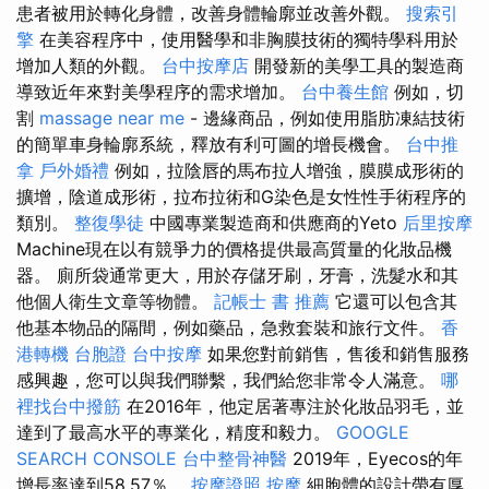
患者被用於轉化身體，改善身體輪廓並改善外觀。
搜索引
擎
在美容程序中，使用醫學和非胸膜技術的獨特學科用於
增加人類的外觀。
台中按摩店
開發新的美學工具的製造商
導致近年來對美學程序的需求增加。
台中養生館
例如，切
割
massage near me
- 邊緣商品，例如使用脂肪凍結技術
的簡單車身輪廓系統，釋放有利可圖的增長機會。
台中推
拿
戶外婚禮
例如，拉陰唇的馬布拉人增強，膜膜成形術的
擴增，陰道成形術，拉布拉術和G染色是女性性手術程序的
類別。
整復學徒
中國專業製造商和供應商的Yeto
后里按摩
Machine現在以有競爭力的價格提供最高質量的化妝品機
器。 廁所袋通常更大，用於存儲牙刷，牙膏，洗髮水和其
他個人衛生文章等物體。
記帳士 書 推薦
它還可以包含其
他基本物品的隔間，例如藥品，急救套裝和旅行文件。
香
港轉機 台胞證
台中按摩
如果您對前銷售，售後和銷售服務
感興趣，您可以與我們聯繫，我們給您非常令人滿意。
哪
裡找台中撥筋
在2016年，他定居著專注於化妝品羽毛，並
達到了最高水平的專業化，精度和毅力。
GOOGLE
SEARCH CONSOLE
台中整骨神醫
2019年，Eyecos的年
增長率達到58.57％。
按摩證照
按摩
細胞體的設計帶有厚