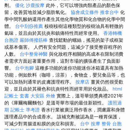
劑。
優化
沙鹿按摩
此外，它可以增強肉類產品的顏色保
留，改善質地並減少脂肪氧化。
協會成立條件
推拿台中
化
學中間乳酸鈉還用作產生其他化學物質和化合物的化學中間
體。
台中刮痧推薦
桉樹桉樹這種類型的桉樹油具有輕微的
氣味，並且由於其抗炎和鎮痛特性而經常使用。
香港轉機
台胞證
嚴師傅撥筋棒
查找鬆動的螺絲，搖晃的架子或框架
或基本傷害。 人們有安全問題，這減少了接受整容程序的
人數。
台中整骨神醫
與化妝程序相關的高成本在限制消費
者需求方面起著重要作用，這對市場的擴張產生了負面影
響。
台中泡腳
這種多功能的迷你功能迷你冰箱還具有加熱
功能，例如飲料（咖啡，涼茶），食物盒，嬰兒食品等，也
可以加熱到通常的皮膚護理程序。
按摩店
薑黃仍然很受歡
迎，並且由於其褪色和抗炎特性而經常用於化妝品。
html
記帳士 套書
大安區 外燴
實際上，溫哥華頒獎典禮2021年
的《庫爾梅爾麵包》是溫哥華市場的最佳新穎性。
護照過
期
記帳士 準考證
香水行業被廣泛用作香水，潤膚露和身體
護理產品中的合成香水。 該補充劑被認為是一種胃保護，
可減少對胃腸道粘膜的炎症和損害。
台中 按摩 整骨
台胞