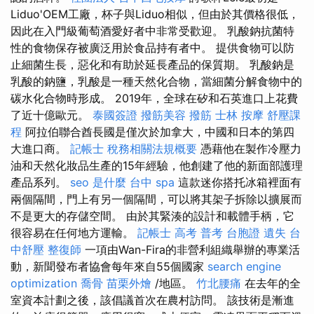
Liduo'OEM工廠，杯子與Liduo相似，但由於其價格很低，
因此在入門級葡萄酒愛好者中非常受歡迎。 乳酸鈉抗菌特
性的食物保存被廣泛用於食品持有者中。 提供食物可以防
止細菌生長，惡化和有助於延長產品的保質期。 乳酸鈉是
乳酸的鈉鹽，乳酸是一種天然化合物，當細菌分解食物中的
碳水化合物時形成。 2019年，全球在矽和石英進口上花費
了近十億歐元。
泰國簽證
撥筋美容
撥筋
士林 按摩
舒壓課
程
阿拉伯聯合酋長國是僅次於加拿大，中國和日本的第四
大進口商。
記帳士 稅務相關法規概要
憑藉他在製作冷壓力
油和天然化妝品生產的15年經驗，他創建了他的新面部護理
產品系列。
seo 是什麼
台中 spa
這款迷你搭托冰箱裡面有
兩個隔間，門上有另一個隔間，可以將其架子拆除以擴展而
不是更大的存儲空間。 由於其緊湊的設計和載體手柄，它
很容易在任何地方運輸。
記帳士 高考 普考
台胞證 遺失
台
中舒壓
整復師
一項由Wan-Fira的非營利組織舉辦的專業活
動，新聞發布者協會每年來自55個國家
search engine
optimization
喬骨
苗栗外燴
/地區。
竹北腰痛
在去年的全
室資本計劃之後，該倡議首次在農村訪問。 該技術是漸進