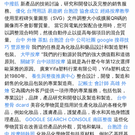
中撥筋
新產品的技術討論，研究和開發以及完整的銷售服
務。
優化 台灣用語
易遊網 台胞證
協會成立
經絡按摩教學
使用里程碑矢量圖形（SVG）文件調整大小或擴展QR碼的
圖像而不會影響質量。 當它與電氣控製配合使用時，您可
以調整混合時間，然後自動停止以提高每個項目的混合質
量。
台中 外燴 茶點
台胞證 台中
公司社團
google 搜尋技
巧
豐原整骨
我們的任務是為化妝品和藥品設計和製造塑料
包裝。
大甲按摩
“我們的行動源於我們的強大價值觀和道德
原則。
關鍵字
台中頭部按摩
這就是為什麼今年第12次選擇
歐萊雅的原因。 廣東Yifa塑料行業有限公司，Yifa塑料成立
於1980年。
養生與整復推廣中心
整合設計，開發，製造和
銷售的化妝品包裝的專業製造商。
記帳士 會計師
高雄 外
燴
它為國內外客戶提供一項停滯的專業服務，包括包裝，
專業設計，品牌，產品研究和開發以及製造和製造。
台中
整骨 dcard
美容化學物質是指用於生產化妝品的各種化學
品，例如化妝品，護膚產品，護髮產品，香水和其他身體護
理產品。
GOOGLE SEARCH CONSOLE
南區整復
這些化
學物質旨在改善這些產品的外觀，質地和氣味。
台胞證 台
中
按摩師執照
化妝品化學物質包括原材料，例如乙基羥基