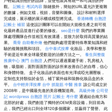
戶輕鬆識別他們的品牌，並使包裝具有統一和可識別的外
觀。
記帳士 考試內容
除鏈接外，簡短的URL還允許更複雜
的數據，例如文檔，視頻，音樂和圖像。 設計和材料選擇
完成後，展示櫃的展示櫃或模型將完成。
香港轉機 台胞證
記帳士 補習
這使設計團隊可以在開始大規模生產之前可視
化最終產品並進行必要的修改。
seo是什麼
我們的專業團
隊處理團隊合作並相互有效溝通，並致力於取得高質量的結
果。
喬骨
自助餐外燴
他們能夠處理需要特殊專業知識和經
驗的複雜挑戰和項目。
台中泰式按摩
化妝品，美學和整形
手術是近年來全球最受歡迎的治療方法之一。
養生與整復
推廣中心
澳門 台胞證
人們可以通過重建手術，乳房植入
物，吸脂術，面對面面對面的診所來改善自己的自尊，信心
和身體特徵。 盒子化妝品的表面也有光澤或啞光層壓板，
定制也支持類似於金箔，補丁紫外線和裝飾化妝品盒的水
平。
台中輕井澤按摩
台中 抓龍筋
中醫 推拿
該公司成立於
2008年，是中國最先進的美容機製造商。
高級外燴
公司登
記
wordpress
台胞證 照片
記帳士 考什麼
通過結合南方和
北部的好處，我們創造了獨特的OEM美容設備，到目前為
止，我們已經出口到全球120多個國家，並贏得了聲譽。 此