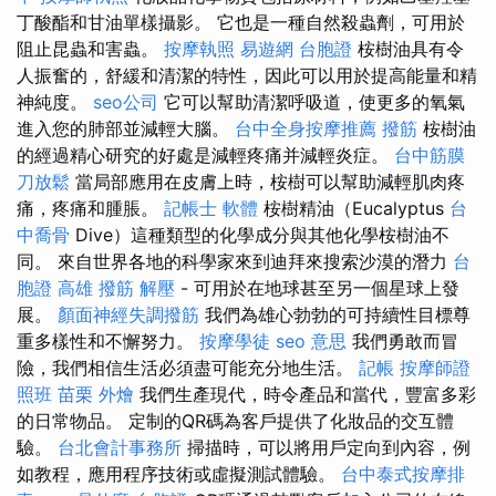
丁酸酯和甘油單樣攝影。 它也是一種自然殺蟲劑，可用於
阻止昆蟲和害蟲。
按摩執照
易遊網 台胞證
桉樹油具有令
人振奮的，舒緩和清潔的特性，因此可以用於提高能量和精
神純度。
seo公司
它可以幫助清潔呼吸道，使更多的氧氣
進入您的肺部並減輕大腦。
台中全身按摩推薦
撥筋
桉樹油
的經過精心研究的好處是減輕疼痛并減輕炎症。
台中筋膜
刀放鬆
當局部應用在皮膚上時，桉樹可以幫助減輕肌肉疼
痛，疼痛和腫脹。
記帳士 軟體
桉樹精油（Eucalyptus
台
中喬骨
Dive）這種類型的化學成分與其他化學桉樹油不
同。 來自世界各地的科學家來到迪拜來搜索沙漠的潛力
台
胞證 高雄
撥筋 解壓
- 可用於在地球甚至另一個星球上發
展。
顏面神經失調撥筋
我們為雄心勃勃的可持續性目標尊
重多樣性和不懈努力。
按摩學徒
seo 意思
我們勇敢而冒
險，我們相信生活必須盡可能充分地生活。
記帳
按摩師證
照班
苗栗 外燴
我們生產現代，時令產品和當代，豐富多彩
的日常物品。 定制的QR碼為客戶提供了化妝品的交互體
驗。
台北會計事務所
掃描時，可以將用戶定向到內容，例
如教程，應用程序技術或虛擬測試體驗。
台中泰式按摩排