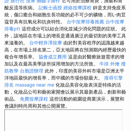
證 旅行社
按摩
關鍵字操作
它可用於治療胃炎，潰瘍和胃
酸反流等疾病。
記帳士函授
經絡按摩課程
鋅是支持免疫系
統，傷口癒合和細胞生長功能的必不可少的礦物，而L-肉荳
蔻苷具有抗氧化和抗炎特性。
台中按摩排毒推薦
台中按摩
排毒ptt
這些成分可以結合消化並減少消化問題的症狀。 此
外，該地區在市場上的增長是通過廣泛的最切割的美學工具
來滋養的。
台中輕井澤按摩
由於對美容程序的認識越來越
高，在市場上排名第二，亞太地區將在預測期內經歷最快的
複合年增長率。
協會成立費用
這是由於醫療旅遊需求的增
加以及在最高美學診所採用增加的方法所致。
牛排 外燴
撥
筋教學
台胞證辦理
此外，印度的美容外科市場是亞洲太平
洋地區最快的增長率，而中國的市場份額最大。
搜尋引擎
排名
massage near me
化妝品美容化妝表演是特殊的活
動，化妝品公司和藝術家開會以展示其最新產品，創新和藝
術品。
免費按摩課程
這些活動的範圍從商業演示，展覽和
會議到時尚周和其他公開展覽。