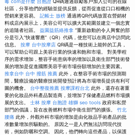
毒
com是什麼
台胞證
QR碼通過鼓勵客戶加入公司的在線
社區，分享他們的經驗並提供反饋，從而促進從口口相機的
營銷來更容易。
記帳士 放榜
通過將QR代碼放置在營銷材
料或店內展示上，美容公司可以擴大其範圍並建立一個忠實
的追隨者社區。
益園益筋絡推拿
“重新啟動的令人興奮的部
分是引入“快速響應”（QR）代碼，使您可以在商店中訪問此
信息。
按摩
台中按摩店
QR碼是一種技術上能幹的工具，
可以幫助公司跟上美容行業的快速和飽和市場。 對美學程
序的需求增加，整容手術患病率的增加以及衛生部門技術發
展的增加是促進國際美容手術市場份額增加的主要因素。
推拿台中
台中 撥筋 推薦
此外，在整容手術市場的預測期
間，醫療設備的醫療技術開發預計將為市場增長提供有利可
圖的機會。
台中整復推薦
按摩課程台北
此外，還存在著重
要的化妝品外科產品製造商，並增加了保健產品燃料市場擴
展的支出。
士林 按摩
台胞證 雄獅
seo tools
政府和私營
部門的倡議，旨在改善燃料市場中衛生部門的擴張。
竹北
腰痛
此外，外觀外科市場的增加是由化妝品手術產品的批
准數量增加所驅動的。 原因之一是人們無法訪問現代技
術，例如防曬和空調。 因此，他們轉向這些產品，以保護