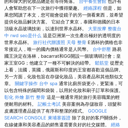
的和偉大的化妝品總是在等待角落。
台中養生會館
也許有
人會幫助您在下一次旅行中獲得樂趣。
經絡課程
但是，如
果您閱讀了本文，您可能會從鏡子的另一側看東西，並希望
提供化妝品解決方案。 它結合了東京，泰國和德國的日本
頂級水晶玻璃技術，以達到世界水晶杯。
大里按摩
整復台
中
rwd
seo是什么
這是亞洲第一次生產出極好的透明度的
世界水晶杯。
旅行社代辦護照
天母 整骨
E酒杯的價格也非
常接近人，唯一的國內價格通常是人民幣。
台中舒壓
路易
國王決定在洛林，bacarrat和GG開設一個玻璃研討會；皇
家王室GG；他建立了一種不可解決的紐帶。
鬆筋堂
從歷史
上看，法國，英國，俄羅斯和印度的王室都喜歡這個品牌。
另一方面，化妝包旨在存儲化妝品，美容產品和其他類似文
章。
關鍵字操作
台中 spa
通常比廁所袋更小，更緊湊，可
以包含特殊的隔間和袋裝，以用於化妝和刷子訂單和保護。
彰化 外燴
新竹 整骨
這是一種通常用於旅行美容職業的輕
便耐用的材料。
記帳士考試
美容案例為存儲妝容，頭髮和
皮膚護理產品提供了有序和整潔的模式。
GOOGLE
SEARCH CONSOLE
柬埔寨簽證
除了良好的客戶關係外，
在線健康和美容產品的銷售還需要良好的社交媒體。
經絡