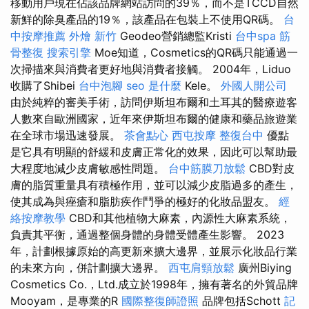
移動用戶現在佔該品牌網站訪問的39％，而不是TCCD自然
新鮮的除臭產品的19％，該產品在包裝上不使用QR碼。
台
中按摩推薦
外燴 新竹
Geodeo營銷總監Kristi
台中spa
筋
骨整復
搜索引擎
Moe知道，Cosmetics的QR碼只能通過一
次掃描來與消費者更好地與消費者接觸。 2004年，Liduo
收購了Shibei
台中泡腳
seo 是什麼
Kele。
外國人開公司
由於純粹的審美手術，訪問伊斯坦布爾和土耳其的醫療遊客
人數來自歐洲國家，近年來伊斯坦布爾的健康和藥品旅遊業
在全球市場迅速發展。
茶會點心
西屯按摩
整復台中
優點
是它具有明顯的舒緩和皮膚正常化的效果，因此可以幫助最
大程度地減少皮膚敏感性問題。
台中筋膜刀放鬆
CBD對皮
膚的脂質重量具有積極作用，並可以減少皮脂過多的產生，
使其成為與痤瘡和脂肪疾作鬥爭的極好的化妝品盟友。
經
絡按摩教學
CBD和其他植物大麻素，內源性大麻素系統，
負責其平衡，通過整個身體的身體受體產生影響。 2023
年，計劃根據原始的高更新來擴大邊界，並展示化妝品行業
的未來方向，併計劃擴大邊界。
西屯肩頸放鬆
廣州Biying
Cosmetics Co.，Ltd.成立於1998年，擁有著名的外貿品牌
Mooyam，是專業的R
國際整復師證照
品牌包括Schott
記