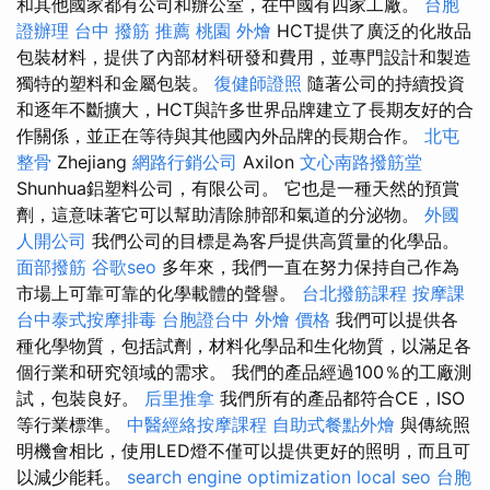
和其他國家都有公司和辦公室，在中國有四家工廠。
台胞
證辦理
台中 撥筋 推薦
桃園 外燴
HCT提供了廣泛的化妝品
包裝材料，提供了內部材料研發和費用，並專門設計和製造
獨特的塑料和金屬包裝。
復健師證照
隨著公司的持續投資
和逐年不斷擴大，HCT與許多世界品牌建立了長期友好的合
作關係，並正在等待與其他國內外品牌的長期合作。
北屯
整骨
Zhejiang
網路行銷公司
Axilon
文心南路撥筋堂
Shunhua鋁塑料公司，有限公司。 它也是一種天然的預賞
劑，這意味著它可以幫助清除肺部和氣道的分泌物。
外國
人開公司
我們公司的目標是為客戶提供高質量的化學品。
面部撥筋
谷歌seo
多年來，我們一直在努力保持自己作為
市場上可靠可靠的化學載體的聲譽。
台北撥筋課程
按摩課
台中泰式按摩排毒
台胞證台中
外燴 價格
我們可以提供各
種化學物質，包括試劑，材料化學品和生化物質，以滿足各
個行業和研究領域的需求。 我們的產品經過100％的工廠測
試，包裝良好。
后里推拿
我們所有的產品都符合CE，ISO
等行業標準。
中醫經絡按摩課程
自助式餐點外燴
與傳統照
明機會相比，使用LED燈不僅可以提供更好的照明，而且可
以減少能耗。
search engine optimization
local seo
台胞