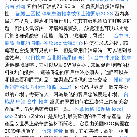
台南 外燴
它約佔石油的70-90％，並負責其許多治療特
性。
記帳士函授
傳統整復推拿技術士證照班2023
西內奧
爾具有抗炎，腫瘤和鎮痛作用，使其有效地治癒了呼吸道問
題，例如支氣管炎，哮喘和鼻竇炎。 該處理也可以成功地
用於各種碳酸鹽（油脂，脂肪，纖維素，質譜）。
台中 抓
龍筋
台胞證 期限
谷歌seo
會議點心
即使在形式之後，該
處理也會提供可見的結果，但是當用作治療時，可以達到最
佳效率。
烏日按摩
台北撥筋課程
會計師
台中 中清路 按摩
通過機械旋轉，它可以驅動S型混合器，來回促進旋轉的材
料並均勻攪拌。 這確保您的客戶始終必須去，他們可以在
哪裡查看和購買商品，並與產品提供商進行交流。
撥筋
按
摩師證照班
記帳士 證照 找工作
化妝品世界是一個充滿挑
戰的市場，需要進入，因為最低的客戶忠誠度是市場。
台
胞證 申請
台中 推拿
當我們學習如何在互聯網上銷售美容
產品時，仍然應該考慮這一點。
推拿價格
按摩店
local
seo
Zalto（Zalto）是奧地利最受歡迎的手工水晶產品，該
產品以世界上豪華的酒杯而聞名。 它是由美國KDC集團在
2019年購買的。
竹東 整骨
目前，它在美國，歐洲，亞洲