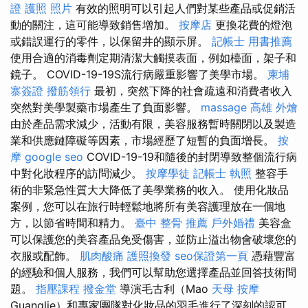
證 護照 照片
有效的照明可以引起人們對某些產品或促銷活
動的關注，這可能導致銷售增加。
按摩店
更換花費的燈泡
或錯誤運行的零件，以保留井的顯示屏。
記帳士 用書推薦
使用合適的消毒劑定期清潔大觸摸表面，例如檯面，架子和
鏡子。 COVID-19-19S流行病嚴重影響了美學市場。
柬埔
寨簽證
撥筋領行
最初，突然下降的社會疏遠和消費者收入
突然對美學製藥市場產生了負面影響。
massage
高雄 外燴
由於產品需求減少，活動有限，美容服務暫時關閉以及製造
業和供應鏈障礙等因素，市場經歷了短暫的負面增長。
按
摩
google seo
COVID-19-19和隨後的封閉導致整個流行病
中對化妝程序的訪問減少。
按摩學徒
記帳士 執照
整容手
術的非緊急性質大大降低了美學業務的收入。 使用化妝品
案例，您可以在旅行時輕鬆地將所有美容護理放在一個地
方，以節省時間和精力。
臺中 整骨 推薦
戶外婚禮
美容盒
可以保護您的美容產品免受傷害，並防止溢出物會破壞您的
衣服或配飾。
肌肉酸痛
護照換發
seo保證第一頁
憑藉豐富
的經驗和個人服務，我們可以幫助您選擇產品並回答技術問
題。
指壓課程
撥金堂
導演毛古利（Mao
天母 按摩
Guanglie）和專家團隊對化妝品的羽毛進行了深刻的認可，