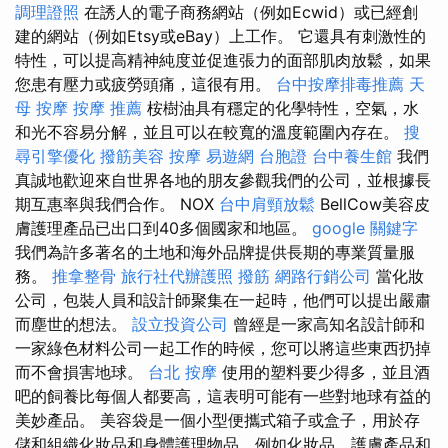
調理證照
在誘人的電子商務網站（例如Ecwid）或已經創
建的網站（例如Etsy或eBay）上工作。 它還具有刺激性的
特性，可以提高精神純度並促進張力的面部肌肉放鬆，如果
您患有壓力或疲勞頭痛，這很有用。
台中按摩排毒推薦
天
母 按摩
按摩 推薦
桉樹油具有穩定的化學特性，空氣，水
和光不容易分解，並且可以在較寬的溫度範圍內存在。
搜
尋引擎優化
撥筋美容
按摩
易遊網 台胞證
台中養生館
我們
真誠地歡迎來自世界各地的朋友參觀我們的公司，並根據長
期互惠率與我們合作。 NOX
台中肩頸放鬆
BellCow美容皮
膚護理產品已出口到40多個國家和地區。
google 關鍵字
我們為許多著名的土地和海外品牌提供長期的專業質量服
務。
推拿整骨
旅行社代辦護照
撥筋
網路行銷公司
當化妝
公司，包裝人員和設計師聚集在一起時，他們可以提出嚴肅
而塵世的想法。
設立投資公司
曾經是一家高知名設計師和
一家綠色材料公司一起工作的時候，您可以將這些東西扔掉
而不會損害地球。
台北 按摩
使用的塑料要少得多，並且酒
吧的飼養比每個人都要高，這表明可能有一些對地球有益的
美妙產品。 美容袋是一個小型便攜式箱子或盒子，用於存
儲和組織化妝品和身體護理物品，例如化妝品，護膚產品和