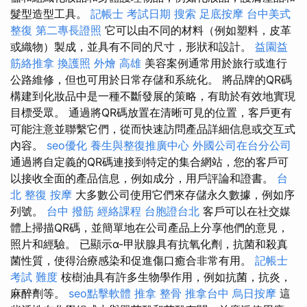
髮型造型工具。
記帳士 考試日期
搜索
足底按摩
台中美式
整復
第二專長證照
它可以由不同的材料（例如塑料，皮革
或織物）製成，並具有不同的尺寸，形狀和設計。
益園益
筋絡推拿
換護照
外燴 高雄
美容案例通常用於旅行或進行
公路維修，但也可用於日常存儲和系統化。 將品牌的QR碼
構建到化妝品中是一種不斷發展的策略，有助於有效地實現
目標受眾。 通過將QR碼放置在清晰可見的位置，客戶更有
可能注意並聯繫它們，從而快速訪問產品詳細信息或交互式
內容。
seo優化
養生與整復推廣中心
外國公司在台分公司
通過將自定義的QR碼連接到特定的集合網站，您的客戶可
以接收全面的產品信息，例如成分，用戶評論和證書。
台
北 整復
按摩
大多數公司使用它們來存儲永久數據，例如序
列號。
台中 撥筋
經絡課程
台胞證台北
客戶可以在社交媒
體上掃描QR碼，並簡單地在公司產品上分享他們的意見，
照片和經驗。 已顯示α-甲狀腺具有抗氧化劑，抗菌和殺真
菌性質，使得治療感染和促進傷口癒合非常有用。
記帳士
考試 難度
桉樹油具有許多生物學作用，例如抗菌，抗炎，
麻醉劑等。
seo點擊軟體
推拿 整骨
推拿台中
烏日按摩
這