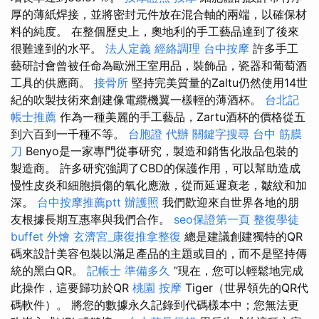
厚的薄紙焊接，並將密封元件放在混合軸的兩端，以確保材
料的純度。 在整個歷史上，奧地利的手工藝品達到了後來
很難達到的水平。
法人定義
經絡調理
台中按摩
許多手工
藝研討會曾被任命為歐洲王室用品，裝飾品，瓷器和葡萄酒
工具的供應商。
接骨所
堅持完美質量的Zaltu仍然使用14世
紀的吹製技術來創建像電纜機翼一樣輕的薄酒杯。
台北記
帳士推薦
作為一種美麗的手工藝品，Zartu酒杯的價格從五
到六百到一千種不等。
台胞證 代辦
關鍵字搜尋
台中 筋膜
刀
Benyo是一家專門從事研究，製造和銷售化妝品包裝的
製造商。 許多研究強調了CBD的保護作用，可以幫助造成
慢性皮炎和細胞損傷的氧化應激，從而延遲衰老，皺紋和加
深。
台中按摩推薦ptt
辦護照
我們歡迎來自世界各地的朋
友根據長期互惠率與我們合作。
seo保證第一頁
整復學徒
buffet 外燴
玄濟宮_康復推拿整復
總是建議創建獨特的QR
碼來設計美容包裝以滿足產品的主題或目的，而不是堅持傳
統的黑白QR。
記帳士 準備多久
”現在，您可以輕鬆地完成
此操作，這要歸功於QR
桃園 按摩
Tiger（世界領先的QR代
碼軟件）。 將您的數據永久記錄到代碼樣本中；您無法更