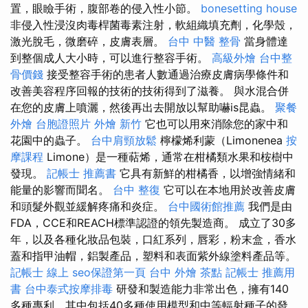
置，眼瞼手術，腹部卷的侵入性小節。
bonesetting house
非侵入性浸沒肉毒桿菌毒素注射，軟組織填充劑，化學殼，
激光脫毛，微磨碎，皮膚表層。
台中 中醫 整骨
當身體達
到整個成人大小時，可以進行整容手術。
高級外燴
台中整
骨價錢
接受整容手術的患者人數通過治療皮膚病學條件和
改善美容程序回報的技術的技術得到了滋養。 與水混合併
在您的皮膚上噴灑，然後再出去開放以幫助嚇is昆蟲。
聚餐
外燴
台胞證照片
外燴 新竹
它也可以用來消除您的家中和
花園中的蟲子。
台中肩頸放鬆
檸檬烯利蒙（Limonenea
按
摩課程
Limone）是一種萜烯，通常在柑橘類水果和桉樹中
發現。
記帳士 推薦書
它具有新鮮的柑橘香，以增強情緒和
能量的影響而聞名。
台中 整復
它可以在本地用於改善皮膚
和頭髮外觀並緩解疼痛和炎症。
台中國術館推薦
我們是由
FDA，CCE和REACH標準認證的領先製造商。 成立了30多
年，以及各種化妝品包裝，口紅系列，唇彩，粉末盒，香水
蓋和指甲油帽，鋁製產品，塑料和表面紫外線塗料產品等。
記帳士 線上
seo保證第一頁
台中 外燴 茶點
記帳士 推薦用
書
台中泰式按摩排毒
研發和製造能力非常出色，擁有140
多種專利，其中包括40多種使用模型和中等輻射種子的發