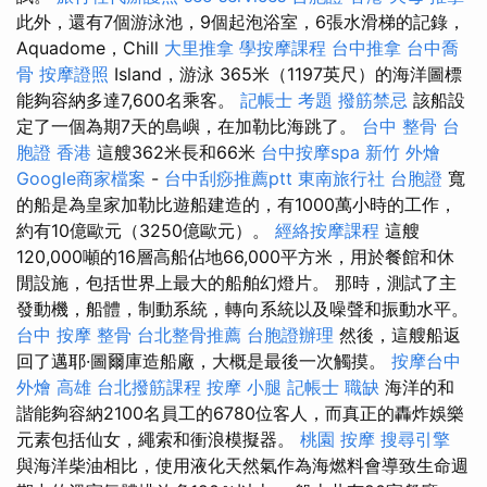
此外，還有7個游泳池，9個起泡浴室，6張水滑梯的記錄，
Aquadome，Chill
大里推拿
學按摩課程
台中推拿
台中喬
骨
按摩證照
Island，游泳 365米（1197英尺）的海洋圖標
能夠容納多達7,600名乘客。
記帳士 考題
撥筋禁忌
該船設
定了一個為期7天的島嶼，在加勒比海跳了。
台中 整骨
台
胞證 香港
這艘362米長和66米
台中按摩spa
新竹 外燴
Google商家檔案
-
台中刮痧推薦ptt
東南旅行社 台胞證
寬
的船是為皇家加勒比遊船建造的，有1000萬小時的工作，
約有10億歐元（3250億歐元）。
經絡按摩課程
這艘
120,000噸的16層高船佔地66,000平方米，用於餐館和休
閒設施，包括世界上最大的船舶幻燈片。 那時，測試了主
發動機，船體，制動系統，轉向系統以及噪聲和振動水平。
台中 按摩 整骨
台北整骨推薦
台胞證辦理
然後，這艘船返
回了邁耶·圖爾庫造船廠，大概是最後一次觸摸。
按摩台中
外燴 高雄
台北撥筋課程
按摩 小腿
記帳士 職缺
海洋的和
諧能夠容納2100名員工的6780位客人，而真正的轟炸娛樂
元素包括仙女，繩索和衝浪模擬器。
桃園 按摩
搜尋引擎
與海洋柴油相比，使用液化天然氣作為海燃料會導致生命週