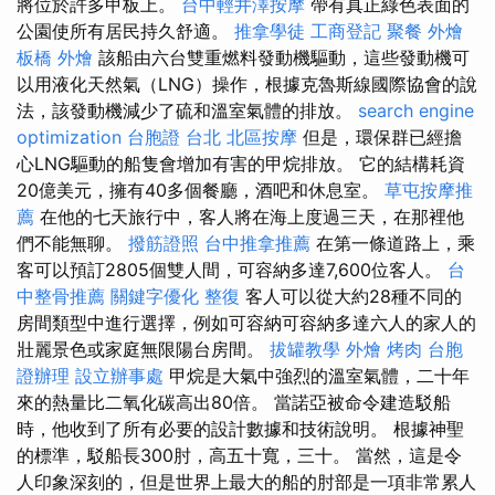
將位於許多甲板上。
台中輕井澤按摩
帶有真正綠色表面的
公園使所有居民持久舒適。
推拿學徒
工商登記
聚餐 外燴
板橋 外燴
該船由六台雙重燃料發動機驅動，這些發動機可
以用液化天然氣（LNG）操作，根據克魯斯線國際協會的說
法，該發動機減少了硫和溫室氣體的排放。
search engine
optimization
台胞證 台北
北區按摩
但是，環保群已經擔
心LNG驅動的船隻會增加有害的甲烷排放。 它的結構耗資
20億美元，擁有40多個餐廳，酒吧和休息室。
草屯按摩推
薦
在他的七天旅行中，客人將在海上度過三天，在那裡他
們不能無聊。
撥筋證照
台中推拿推薦
在第一條道路上，乘
客可以預訂2805個雙人間，可容納多達7,600位客人。
台
中整骨推薦
關鍵字優化
整復
客人可以從大約28種不同的
房間類型中進行選擇，例如可容納可容納多達六人的家人的
壯麗景色或家庭無限陽台房間。
拔罐教學
外燴 烤肉
台胞
證辦理
設立辦事處
甲烷是大氣中強烈的溫室氣體，二十年
來的熱量比二氧化碳高出80倍。 當諾亞被命令建造駁船
時，他收到了所有必要的設計數據和技術說明。 根據神聖
的標準，駁船長300肘，高五十寬，三十。 當然，這是令
人印象深刻的，但是世界上最大的船的肘部是一項非常累人