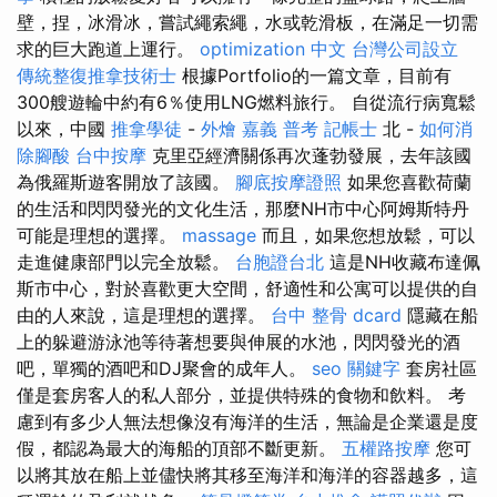
壁，捏，冰滑冰，嘗試繩索繩，水或乾滑板，在滿足一切需
求的巨大跑道上運行。
optimization 中文
台灣公司設立
傳統整復推拿技術士
根據Portfolio的一篇文章，目前有
300艘遊輪中約有6％使用LNG燃料旅行。 自從流行病寬鬆
以來，中國
推拿學徒
-
外燴 嘉義
普考 記帳士
北 -
如何消
除腳酸
台中按摩
克里亞經濟關係再次蓬勃發展，去年該國
為俄羅斯遊客開放了該國。
腳底按摩證照
如果您喜歡荷蘭
的生活和閃閃發光的文化生活，那麼NH市中心阿姆斯特丹
可能是理想的選擇。
massage
而且，如果您想放鬆，可以
走進健康部門以完全放鬆。
台胞證台北
這是NH收藏布達佩
斯市中心，對於喜歡更大空間，舒適性和公寓可以提供的自
由的人來說，這是理想的選擇。
台中 整骨 dcard
隱藏在船
上的躲避游泳池等待著想要與伸展的水池，閃閃發光的酒
吧，單獨的酒吧和DJ聚會的成年人。
seo 關鍵字
套房社區
僅是套房客人的私人部分，並提供特殊的食物和飲料。 考
慮到有多少人無法想像沒有海洋的生活，無論是企業還是度
假，都認為最大的海船的頂部不斷更新。
五權路按摩
您可
以將其放在船上並儘快將其移至海洋和海洋的容器越多，這