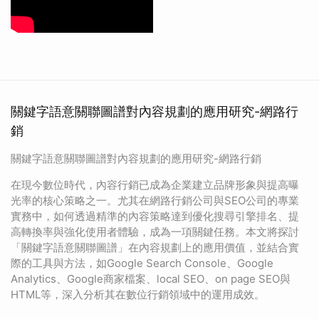
關鍵字語意關聯圖譜對內容規劃的應用研究-網路行
銷
關鍵字語意關聯圖譜對內容規劃的應用研究-網路行銷
在現今數位時代，內容行銷已成為企業建立品牌形象與提高曝
光率的核心策略之一。尤其在網路行銷公司與SEO公司的專業
實務中，如何透過精準的內容策略達到優化搜尋引擎排名、提
高轉換率與強化使用者體驗，成為一項關鍵任務。本文將探討
「關鍵字語意關聯圖譜」在內容規劃上的應用價值，並結合實
際的工具與方法，如Google Search Console、Google
Analytics、Google商家檔案、local SEO、on page SEO與
HTML等，深入分析其在數位行銷領域中的運用成效。