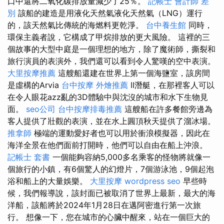
口中還將二氧化碳排放量減少了25％。
記帳士 會計師 差
別
該船的建造是用液化天然氣液化天然氣（LNG）運行
的，該天然氣比傳統的海燃料更乾淨。
台中養生館
同時，
環保主義者說，它構成了甲烷排放的更大風險。 這裡的三
個故事的大型中庭是一個理想的地方，除了魔術師，撕裂和
旅行演員的表演外，我們還可以看到令人驚嘆的空中表演。
大里按摩推薦
這艘船還建在世界上第一個海鹽室，該房間
是虛構的Arvia
台中按摩
外燴推薦
II潛艇，在那裡客人可以
在令人眼花azz亂的3D體驗中與沈沒的城市和水下生物見
面。
seo公司
台中按摩排毒推薦
這艘船在許多餐館旁邊為
客人提供了壯觀的表演，並在水上圓頂秋天提供了溜冰場。
推拿師
極端的運動愛好者也可以用於衝浪模擬器，因此在
海洋全景在他們面前打開時，他們可以自由在船上沖浪。
記帳士 套書
一個能夠容納5,000多名乘客的怪物將就像一
個旅行的小鎮，有6個驚人的幻燈片，7個游泳池，9個起泡
浴和船上的大量娛樂。
大里按摩
wordpress seo
早些時
候，我們報導說，該封面已被取消了世界上最新，最大的海
洋船，該船將於2024年1月28日在邁阿密進行第一次旅
行。 想像一下，您在城市的心臟中醒來，站在一個巨大的