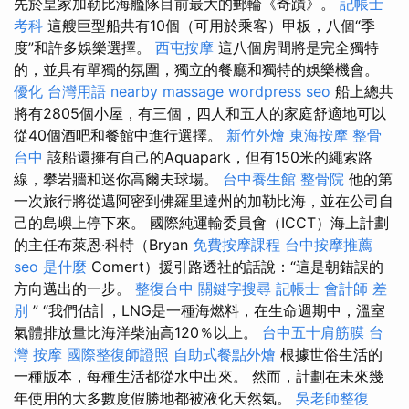
先於皇家加勒比海艦隊目前最大的郵輪《奇蹟》。
記帳士
考科
這艘巨型船共有10個（可用於乘客）甲板，八個“季
度”和許多娛樂選擇。
西屯按摩
這八個房間將是完全獨特
的，並具有單獨的氛圍，獨立的餐廳和獨特的娛樂機會。
優化 台灣用語
nearby massage
wordpress seo
船上總共
將有2805個小屋，有三個，四人和五人的家庭舒適地可以
從40個酒吧和餐館中進行選擇。
新竹外燴
東海按摩
整骨
台中
該船還擁有自己的Aquapark，但有150米的繩索路
線，攀岩牆和迷你高爾夫球場。
台中養生館
整骨院
他的第
一次旅行將從邁阿密到佛羅里達州的加勒比海，並在公司自
己的島嶼上停下來。 國際純運輸委員會（ICCT）海上計劃
的主任布萊恩·科特（Bryan
免費按摩課程
台中按摩推薦
seo 是什麼
Comert）援引路透社的話說：“這是朝錯誤的
方向邁出的一步。
整復台中
關鍵字搜尋
記帳士 會計師 差
別
” “我們估計，LNG是一種海燃料，在生命週期中，溫室
氣體排放量比海洋柴油高120％以上。
台中五十肩筋膜
台
灣 按摩
國際整復師證照
自助式餐點外燴
根據世俗生活的
一種版本，每種生活都從水中出來。 然而，計劃在未來幾
年使用的大多數度假勝地都被液化天然氣。
吳老師整復