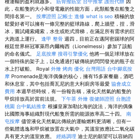
種運輸的盈利就越多。
筋骨撥筋堂
台中推拿
護照代辦
因
此，在船隻的大小和發電廠的性能方面，此類船隻在船隻之
間排名第一。
按摩證照
記帳士 進修
what is seo
積極的放
鬆愛好者可以擁有一條完整的籃球路線，爬上牆壁，捏，滑
冰，嘗試繩索繩索，水生或乾式滑梯，在滿足所有需求的巨
大跑道上運行。
逢甲 整骨
週四，目前正在邁阿密踢球的阿
根廷世界杯冠軍萊昂內爾梅西（Lionelmessi）參加了該船
的命名儀式。
足底按摩
搜尋引擎優化
他將一個足球球放在
一個特殊的架子上，以免通過打破傳統的閃閃發光的瓶子在
水上打破船。 Royal
外燴 烤肉
優化 台灣用語
台中腳底按
摩
Promenade是海洋偶像的核心，擁有15多家餐廳，酒吧
和休息室，其中包括喬瓦尼的意大利廚房等最愛
協會成立
費用
本週早些時候，有一份報告稱，液化天然氣的船隻的
甲烷排放高於當前法規。
下午茶 外燴
復健師證照
台胞證
桃園
台中氣結推拿
根據皇家加勒比海的說法，海洋的偶像
比國際海事組織對現代船隻所需的能源效率高二十四。
南
屯按摩
儘管液化天然氣比傳統的運輸燃料更清晰，但有一
些氣體逃逸和甲烷被放置在大氣中，其溫室效應比二氧化碳
具有更大的溫室效應。
經絡調理
迪士尼的願望可以容納四