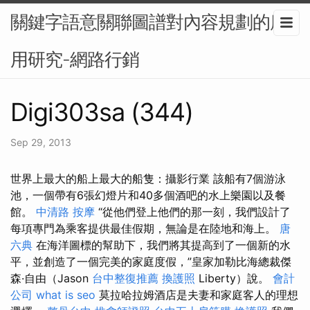
關鍵字語意關聯圖譜對內容規劃的應
用研究-網路行銷
Digi303sa (344)
Sep 29, 2013
世界上最大的船上最大的船隻：攝影行業 該船有7個游泳
池，一個帶有6張幻燈片和40多個酒吧的水上樂園以及餐
館。
中清路 按摩
“從他們登上他們的那一刻，我們設計了
每項專門為乘客提供最佳假期，無論是在陸地和海上。
唐
六典
在海洋圖標的幫助下，我們將其提高到了一個新的水
平，並創造了一個完美的家庭度假，”皇家加勒比海總裁傑
森·自由（Jason
台中整復推薦
換護照
Liberty）說。
會計
公司
what is seo
莫拉哈拉姆酒店是夫妻和家庭客人的理想