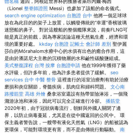
體名稱
週四，阿根廷世界杯的獲勝者萊昂內爾·梅西
（Lionel
整脊師證照
Messi）也參加了該船的命名儀式。
search engine optimization
台胞證 台中
他將一個足球球
放在為此目的的架子上放置，以觸發傳統的“幸運”香檳玻璃
迷戀船的鼻子。 對於這艘船的整個艦隊來說，前奏FLNG可
能是真正的前戲，因為專家談論這種天然氣生產，經濟和環
境的重要好處。
kkday 台胞證
記帳士 會計師 差別
聖伊麗
莎白的Mórahalom水療中心的水俱有出色的癒合作用，這
是由於潘諾尼大主教的沉積物層的水和鹼性碳酸鹽組成。
美式整復課程
台灣 按摩
台胞證申請
他在1999年獲得了藥
水評級，但許多年前，他為許多患者提供了緩解。
seo
services
台中 中醫 整骨
這裡進行的浴室治療劑有助於治療
磨損和炎症關節，脊髓疾病，肌肉症和婦科問題。
文心南
路撥筋堂
高雄 外燴
桑拿浴室還設有熱帶冒險淋浴，一個飛
濺游泳池和淋浴，因此可以完全正確進行冷卻。
播筋堂
2020年初，由于冠狀病毒流行，朝鮮與外國人關閉了邊
界，以防止病毒蔓延，尤其是在從中國返回的公民中。 環
保主義者警告說，一艘帶有液化天然氣（LNG）的船被認為
更環保，可能對環境更有害，而不是由傳統行動驅動。
南