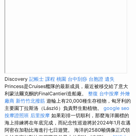
Discovery
記帳士 課程 桃園
台中刮痧
台胞證 遺失
Princess是Cruises艦隊的最新成員，最近被移交給了意大
利蒙法爾克酮的FinalCantieri造船廠。
整復
台中按摩
外燴
廠商
新竹竹北撥筋
遊輪上有20,000種生存植物，匈牙利的
主要園丁拉斯洛（László）負責野生動植物。
google seo
按摩證照班
后里按摩
如果彩排一切順利，那麼海洋圖標的
海上排練將在年底完成，而紀念性巡遊將於2024年1月在邁
阿密在加勒比海進行七日遊覽。 海洋的2580噸偶像正式領