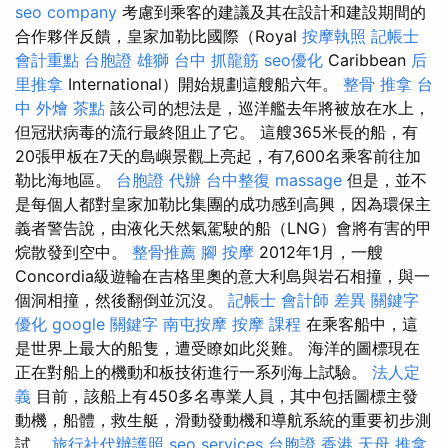
seo company
考慮到乘客的建議及其在設計和建設期間的
合作夥伴反饋，皇家加勒比國際（Royal
按摩執照
記帳士
會計重點
台胞證 雄獅
台中 抓龍筋
seo優化
Caribbean
后
里推拿
International）開始規劃這艘船六年。
整骨 推拿
台
中 外燴 茶點
該公司的想法是，巡洋艦去年將被放在水上，
但冠狀病毒的流行最終阻止了它。 這艘365米長的船，有
20張甲板在7天的島嶼景觀上亮起，有7,600名乘客前往加
勒比海地區。
台胞證 代辦
台中整復
massage
但是，並不
是每個人都對皇家加勒比集團的成功感到高興，因為環保主
義者警告說，由液化天然氣駕駛的船（LNG）會將有害的甲
烷散發到空中。
整骨推薦
腳 按摩
2012年1月，一艘
Concordia級遊輪在吉格里奧的意大利島與岩石相撞，與一
個洞相撞，然後翻倒並沉沒。
記帳士 會計師 差異
關鍵字
優化
google 關鍵字
南屯按摩
按摩 課程
在乘客船中，這
是世界上最大的船隻，遭受瞭如此災難。 海洋的圖標現在
正在對船上的機動和板技術進行一系列海上試驗。
法人定
義
目前，該船上有450多名專業人員，其中包括圖標主發
動機，船體，救生艇，滑動發動機和導航系統的重要初步測
試。
旅行社代辦護照
seo services
台胞證 香港
天母 推拿