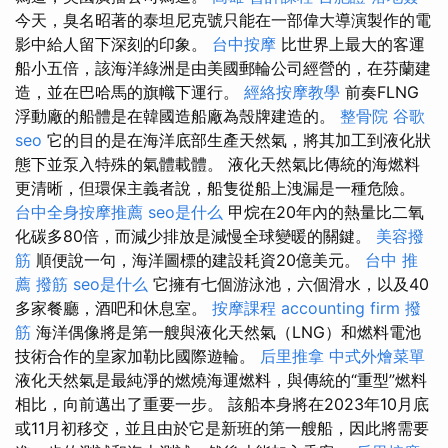
今天，臭名昭著的泰坦尼克號只能在一部偉大導演製作的電
影中給人留下深刻的印象。
台中按摩
比世界上最大的客運
船小五倍，該海洋綠洲是由美國郵輪公司經營的，在芬蘭建
造，並在巴哈馬的旗幟下運行。
經絡按摩教學
前奏FLNG
浮動廠的船體是在韓國造船廠為殼牌建造的。
整骨院
谷歌
seo
它的目的是在海洋底部生產天然氣，將其加工到液化狀
態下並泵入特殊的氣體載體。 液化天然氣比傳統的海燃料
更清晰，但環保主義者說，船隻從船上洩漏是一種危險。
台中全身按摩推薦
seo是什么
甲烷在20年內的熱量比二氧
化碳多80倍，而減少排放是減慢全球變暖的關鍵。
美容撥
筋
順便說一句，海洋圖標的建設耗資20億美元。
台中 推
薦 撥筋
seo是什么
它擁有七個游泳池，六個滑水，以及40
多家餐廳，酒吧和休息室。
按摩課程
accounting firm
撥
筋
海洋偶像將是第一艘與液化天然氣（LNG）和燃料電池
技術合作的皇家加勒比國際遊輪。
后里推拿
中式外燴菜單
液化天然氣是最純淨的燃燒海運燃料，與傳統的“重型”燃料
相比，向前邁出了重要一步。 該船本身將在2023年10月底
或11月初移交，並且由於它是新班的第一艘船，因此將需要