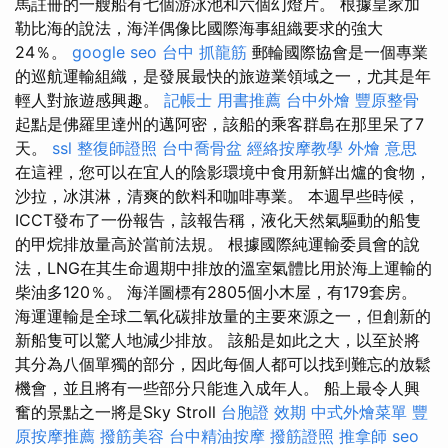
馬註冊的一艘船有七個游泳池和六個幻燈片。 根據皇家加
勒比海的說法，海洋偶像比國際海事組織要求的強大
24％。
google seo
台中 抓龍筋
郵輪國際協會是一個專業
的巡航運輸組織，是發展最快的旅遊業領域之一，尤其是年
輕人對旅遊感興趣。
記帳士 用書推薦
台中外燴
豐原整骨
起點是佛羅里達州的邁阿密，該船的乘客群島在那里呆了7
天。
ssl
整復師證照
台中喬骨盆
經絡按摩教學
外燴 意思
在這裡，您可以在宜人的陰影環境中食用新鮮出爐的食物，
沙拉，冰淇淋，清爽的飲料和咖啡專業。 本週早些時候，
ICCT發布了一份報告，該報告稱，液化天然氣驅動的船隻
的甲烷排放量高於當前法規。 根據國際純運輸委員會的說
法，LNG在其生命週期中排放的溫室氣體比用於海上運輸的
柴油多120％。 海洋圖標有2805個小木屋，有179套房。
海運運輸是全球二氧化碳排放量的主要來源之一，但創新的
新船隻可以驚人地減少排放。 該船是如此之大，以至於將
其分為八個單獨的部分，因此每個人都可以找到難忘的放鬆
機會，並且將有一些部分只能進入成年人。 船上最令人興
奮的景點之一將是Sky Stroll
台胞證 效期
中式外燴菜單
豐
原按摩推薦
撥筋美容
台中精油按摩
撥筋證照
推拿師
seo