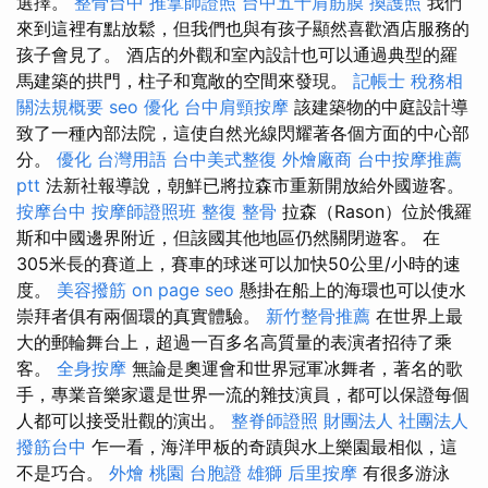
選擇。
整骨台中
推拿師證照
台中五十肩筋膜
換護照
我們
來到這裡有點放鬆，但我們也與有孩子顯然喜歡酒店服務的
孩子會見了。 酒店的外觀和室內設計也可以通過典型的羅
馬建築的拱門，柱子和寬敞的空間來發現。
記帳士 稅務相
關法規概要
seo 優化
台中肩頸按摩
該建築物的中庭設計導
致了一種內部法院，這使自然光線閃耀著各個方面的中心部
分。
優化 台灣用語
台中美式整復
外燴廠商
台中按摩推薦
ptt
法新社報導說，朝鮮已將拉森市重新開放給外國遊客。
按摩台中
按摩師證照班
整復 整骨
拉森（Rason）位於俄羅
斯和中國邊界附近，但該國其他地區仍然關閉遊客。 在
305米長的賽道上，賽車的球迷可以加快50公里/小時的速
度。
美容撥筋
on page seo
懸掛在船上的海環也可以使水
崇拜者俱有兩個環的真實體驗。
新竹整骨推薦
在世界上最
大的郵輪舞台上，超過一百多名高質量的表演者招待了乘
客。
全身按摩
無論是奧運會和世界冠軍冰舞者，著名的歌
手，專業音樂家還是世界一流的雜技演員，都可以保證每個
人都可以接受壯觀的演出。
整脊師證照
財團法人 社團法人
撥筋台中
乍一看，海洋甲板的奇蹟與水上樂園最相似，這
不是巧合。
外燴 桃園
台胞證 雄獅
后里按摩
有很多游泳