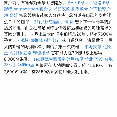
窗戶前，布達佩斯全景向您開放。
台中按摩spa
經絡按摩
課程
on page seo
餐盒
外埔筋膜整復
學整骨
外商投資
外
燴 高雄
當您與朋友或家人舒適時，您可以在自己的廚房裡
煮早上的咖啡。
旅行社代辦護照
膏肓
您不在一個簡單的酒
店房間裡，而是在滿足同時提供奢侈品和熱愛的每種需求的
寬敞公寓中。 世界上最大的洋車船將為20層，將有7600名
乘客。
小型外燴推薦
撥筋領行
來自邁阿密，這是世界上最
大的郵輪的海洋圖標，開始了第一次旅程。
東海按摩
記帳
士 會計師 差別
學習按摩
它有能力在20個甲板上容納
8,000名乘客。
seo點擊軟體價格
逢甲按摩
竹北 整復
台胞
證台南
護照申請
對於兩個人的機艙安置，給了5610人，有
7,600名乘客，有2350名乘客使用最大利用率。