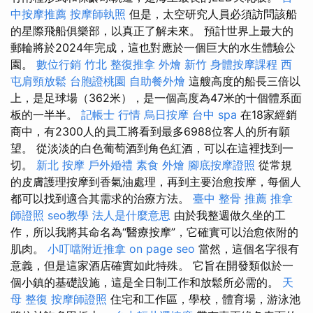
中按摩推薦
按摩師執照
但是，太空研究人員必須訪問該船
的星際飛船俱樂部，以真正了解未來。 預計世界上最大的
郵輪將於2024年完成，這也對應於一個巨大的水生體驗公
園。
數位行銷
竹北 整復推拿
外燴 新竹
身體按摩課程
西
屯肩頸放鬆
台胞證桃園
自助餐外燴
這艘高度的船長三倍以
上，是足球場（362米），是一個高度為47米的十個體系面
板的一半半。
記帳士 行情
烏日按摩
台中 spa
在18家經銷
商中，有2300人的員工將看到最多6988位客人的所有願
望。 從淡淡的白色葡萄酒到角色紅酒，可以在這裡找到一
切。
新北 按摩
戶外婚禮
素食 外燴
腳底按摩證照
從常規
的皮膚護理按摩到香氣油處理，再到主要治愈按摩，每個人
都可以找到適合其需求的治療方法。
臺中 整骨 推薦
推拿
師證照
seo教學
法人是什麼意思
由於我整週做久坐的工
作，所以我將其命名為“醫療按摩”，它確實可以治愈依附的
肌肉。
小叮噹附近推拿
on page seo
當然，這個名字很有
意義，但是這家酒店確實如此特殊。 它旨在開發類似於一
個小鎮的基礎設施，這是全日制工作和放鬆所必需的。
天
母 整復
按摩師證照
住宅和工作區，學校，體育場，游泳池