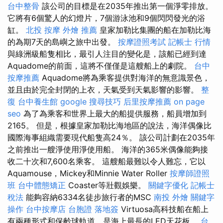
台中整骨
該公司的目標是在2035年推出第一個淨零排放。
它將有6個驚人的幻燈片，7個游泳池和9個閃閃發光的浴
缸。
北投 按摩
外燴 推薦
皇家加勒比集團的船在加勒比海
的為期7天的島嶼之旅中出發。
按摩證照考試
記帳士 行情
與綠洲級船隻相比，最引人注目的變化是，該船已經到達
Aquadome的前面，這將不僅僅是這艘船上的劇院。
台中
按摩推薦
Aquadome將為乘客提供對海洋的無意識景色，
並且由於完全封閉的上衣，天氣受到天氣影響的影響。
整
復
台中養生館
google 搜尋技巧
后里按摩推薦
on page
seo
為了為乘客和世界上最大的船提供服務，船員增加到
2165。 但是，根據皇家加勒比海地區的說法，海洋偶像比
國際海事組織需要現代船隻高24％。 該公司計劃在2035年
之前推出一艘淨使用淨使用船。 海洋的365米偶像能夠接
收二十次和7,600名乘客。 這艘船最難以令人難忘，它以
Aquamouse，Mickey和Minnie Water Roller
按摩師證照
班
台中體態矯正
Coaster等壯觀娛樂。
關鍵字優化
記帳士
稅法
能夠容納6334名徒步旅行者的MSC
南投 外燴
關鍵字
操作
台中按摩店
台胞證 落地簽
Virtuosa高科技船在船上
有兩種形式和保齡球軌道，是海上最長的LED天花板。
台