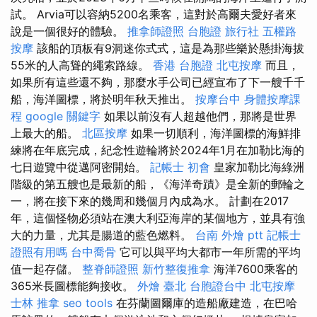
試。 Arvia可以容納5200名乘客，這對於高爾夫愛好者來
說是一個很好的體驗。
推拿師證照
台胞證 旅行社
五權路
按摩
該船的頂板有9洞迷你式式，這是為那些樂於懸掛海拔
55米的人高聳的繩索路線。
香港 台胞證
北屯按摩
而且，
如果所有這些還不夠，那麼水手公司已經宣布了下一艘千千
船，海洋圖標，將於明年秋天推出。
按摩台中
身體按摩課
程
google 關鍵字
如果以前沒有人超越他們，那將是世界
上最大的船。
北區按摩
如果一切順利，海洋圖標的海鮮排
練將在年底完成，紀念性遊輪將於2024年1月在加勒比海的
七日遊覽中從邁阿密開始。
記帳士 初會
皇家加勒比海綠洲
階級的第五艘也是最新的船，《海洋奇蹟》是全新的郵輪之
一，將在接下來的幾周和幾個月內成為水。 計劃在2017
年，這個怪物必須站在澳大利亞海岸的某個地方，並具有強
大的力量，尤其是腸道的藍色燃料。
台南 外燴 ptt
記帳士
證照有用嗎
台中喬骨
它可以與平均大都市一年所需的平均
值一起存儲。
整脊師證照
新竹整復推拿
海洋7600乘客的
365米長圖標能夠接收。
外燴 臺北
台胞證台中
北屯按摩
士林 推拿
seo tools
在芬蘭圖爾庫的造船廠建造，在巴哈