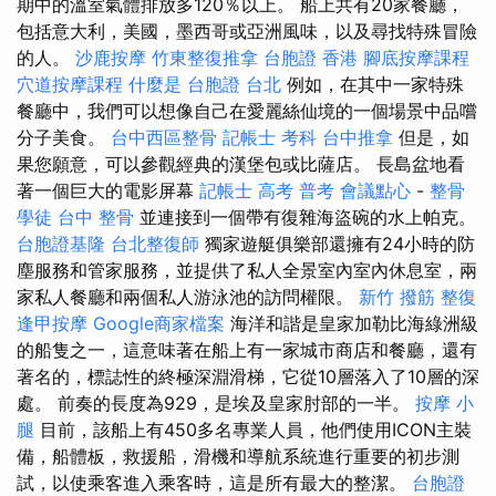
期中的溫室氣體排放多120％以上。 船上共有20家餐廳，
包括意大利，美國，墨西哥或亞洲風味，以及尋找特殊冒險
的人。
沙鹿按摩
竹東整復推拿
台胞證 香港
腳底按摩課程
穴道按摩課程
什麼是
台胞證 台北
例如，在其中一家特殊
餐廳中，我們可以想像自己在愛麗絲仙境的一個場景中品嚐
分子美食。
台中西區整骨
記帳士 考科
台中推拿
但是，如
果您願意，可以參觀經典的漢堡包或比薩店。 長島盆地看
著一個巨大的電影屏幕
記帳士 高考 普考
會議點心
-
整骨
學徒
台中 整骨
並連接到一個帶有復雜海盜碗的水上帕克。
台胞證基隆
台北整復師
獨家遊艇俱樂部還擁有24小時的防
塵服務和管家服務，並提供了私人全景室內室內休息室，兩
家私人餐廳和兩個私人游泳池的訪問權限。
新竹 撥筋
整復
逢甲按摩
Google商家檔案
海洋和諧是皇家加勒比海綠洲級
的船隻之一，這意味著在船上有一家城市商店和餐廳，還有
著名的，標誌性的終極深淵滑梯，它從10層落入了10層的深
處。 前奏的長度為929，是埃及皇家肘部的一半。
按摩 小
腿
目前，該船上有450多名專業人員，他們使用ICON主裝
備，船體板，救援船，滑機和導航系統進行重要的初步測
試，以使乘客進入乘客時，這是所有最大的整潔。
台胞證