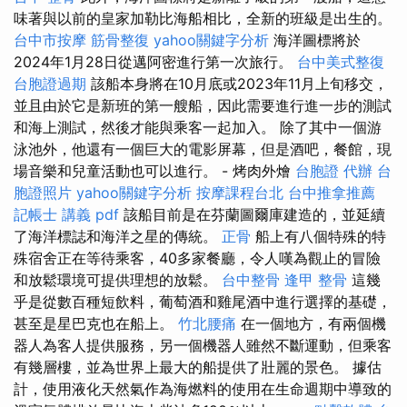
味著與以前的皇家加勒比海船相比，全新的班級是出生的。
台中市按摩
筋骨整復
yahoo關鍵字分析
海洋圖標將於
2024年1月28日從邁阿密進行第一次旅行。
台中美式整復
台胞證過期
該船本身將在10月底或2023年11月上旬移交，
並且由於它是新班的第一艘船，因此需要進行進一步的測試
和海上測試，然後才能與乘客一起加入。 除了其中一個游
泳池外，他還有一個巨大的電影屏幕，但是酒吧，餐館，現
場音樂和兒童活動也可以進行。 - 烤肉外燴
台胞證 代辦
台
胞證照片
yahoo關鍵字分析
按摩課程台北
台中推拿推薦
記帳士 講義 pdf
該船目前是在芬蘭圖爾庫建造的，並延續
了海洋標誌和海洋之星的傳統。
正骨
船上有八個特殊的特
殊宿舍正在等待乘客，40多家餐廳，令人嘆為觀止的冒險
和放鬆環境可提供理想的放鬆。
台中整骨
逢甲 整骨
這幾
乎是從數百種短飲料，葡萄酒和雞尾酒中進行選擇的基礎，
甚至是星巴克也在船上。
竹北腰痛
在一個地方，有兩個機
器人為客人提供服務，另一個機器人雖然不斷運動，但乘客
有幾層樓，並為世界上最大的船提供了壯麗的景色。 據估
計，使用液化天然氣作為海燃料的使用在生命週期中導致的