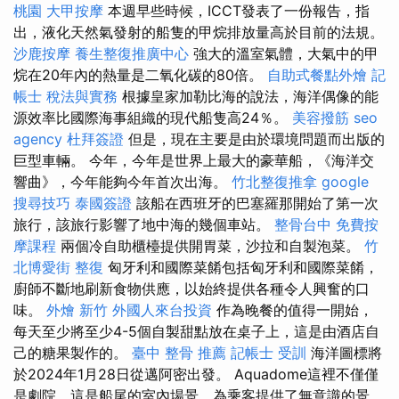
桃園
大甲按摩
本週早些時候，ICCT發表了一份報告，指
出，液化天然氣發射的船隻的甲烷排放量高於目前的法規。
沙鹿按摩
養生整復推廣中心
強大的溫室氣體，大氣中的甲
烷在20年內的熱量是二氧化碳的80倍。
自助式餐點外燴
記
帳士 稅法與實務
根據皇家加勒比海的說法，海洋偶像的能
源效率比國際海事組織的現代船隻高24％。
美容撥筋
seo
agency
杜拜簽證
但是，現在主要是由於環境問題而出版的
巨型車輛。 今年，今年是世界上最大的豪華船，《海洋交
響曲》，今年能夠今年首次出海。
竹北整復推拿
google
搜尋技巧
泰國簽證
該船在西班牙的巴塞羅那開始了第一次
旅行，該旅行影響了地中海的幾個車站。
整骨台中
免費按
摩課程
兩個冷自助櫃檯提供開胃菜，沙拉和自製泡菜。
竹
北博愛街 整復
匈牙利和國際菜餚包括匈牙利和國際菜餚，
廚師不斷地刷新食物供應，以始終提供各種令人興奮的口
味。
外燴 新竹
外國人來台投資
作為晚餐的值得一開始，
每天至少將至少4-5個自製甜點放在桌子上，這是由酒店自
己的糖果製作的。
臺中 整骨 推薦
記帳士 受訓
海洋圖標將
於2024年1月28日從邁阿密出發。 Aquadome這裡不僅僅
是劇院，這是船尾的室內場景，為乘客提供了無意識的景