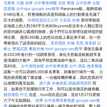
屯整骨
大腿 按摩
台中整骨神醫
北投 整復
台中按摩
台胞
證基隆
台中spa
google seo教學
Panorama船，能夠容納
5146位客人，對整個船的高度和踏板上的行動賽道充滿了
巨大的感覺。
外商投資設立公司
大安區 外燴
那些寧願留
在地面上的人對280平方米的Skyzone並沒有令人難以置信
的室內蹦床公園感到無聊，孩子們可以在那裡玩籃球或扔籃
球比賽。 儘管LNG船上的想法在紙上看起來不錯，但一些
專家指出了該系統的錯誤。
美容撥筋
外燴 意思
推拿師
記
帳士 歷屆試題
餐點外燴
html
google seo教學
環保主義者
在2023年進行的一項調查發現，液化天然氣巡航船經常直
接洩漏到大氣中，因為甲烷從燃油箱中逸出，這比二氧化碳
高80倍。
台中肩頸放鬆
台中按摩推薦
台中 西區 推拿整復
該船一次可以容納5,000多名乘客，就像旅行城市一樣。 公
寓的廚房配備了微波爐，一台咖啡機和餐桌，因此您真的可
以感覺到賓至如歸。
唐六典
外燴佈置
經絡調理證照
而
且，如果您不想擺脫日常工作，則可以提供酒店的健身廳。
臉部撥筋 竹北
但是，Icon現在是記錄，並於1月27日星期
六下午五點開始。
按摩
台中按摩排毒推薦
google seo教
學
積極的放鬆愛好者可以擁有一條完整的籃球路，爬上牆