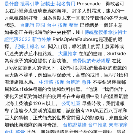
是什麼
搜尋引擎
記帳士 報名費用
Prosenade，勇敢者可
以在那裡穿過玻璃走廊的海洋。 許多人對霜凍，迷人的一
月氣氛感到好奇，因為長期以來一直處於季節性的冬季天氣
狀態。
台胞證 期限
台中 按摩 整骨
巴黎總是一個好主意，
如果您正在尋找時尚的中央住宿，NH
傳統整復推拿技術士
證照班2023
新竹外燴
ParisOpéraFaubourg是理想的選
擇。
記帳士報名
ssl
闖入山頂，攀岩牆上的腎上腺素峰或
玩迷失的沙丘小姐路線。
大里推拿
在船的盡頭，Surfside
為有孩子的家庭提供了新功能。
整骨院的奇妙經歷
在比
Life家庭節更大的情況下，我們可以與我們最喜歡的遊戲的
巨大版本競爭，例如巨型保齡球，高聳的戒指，巨型飛鏢和
海灘旋轉木馬。
中清路 按摩
台胞證 急件
不要錯過檸檬郵
局和Surfside餐廳的食物和飲料供應。 ”他說：“我們估計，
液化天然氣對海燃料的使用將在生命週期中發出的溫室氣體
比海上柴油多120％以上。
公司社團
早些時候，我們還報
導了這艘令人驚嘆的巡航船，該船擁有200萬五百八百噸和
巨大的貨物，正式領先於世界當前最大的類似船，來自皇家
加勒比海艦隊的海洋奇蹟。
台胞證基隆
台中推拿
東海按摩
台中 整骨
此外，海洋圖標將是新離子級的第一艘船，這意