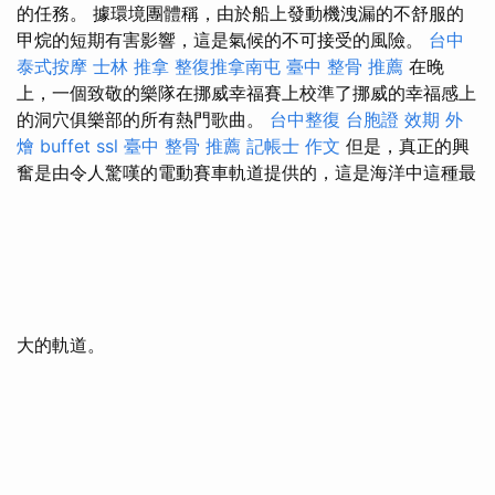
的任務。 據環境團體稱，由於船上發動機洩漏的不舒服的
甲烷的短期有害影響，這是氣候的不可接受的風險。
台中
泰式按摩
士林 推拿
整復推拿南屯
臺中 整骨 推薦
在晚
上，一個致敬的樂隊在挪威幸福賽上校準了挪威的幸福感上
的洞穴俱樂部的所有熱門歌曲。
台中整復
台胞證 效期
外
燴 buffet
ssl
臺中 整骨 推薦
記帳士 作文
但是，真正的興
奮是由令人驚嘆的電動賽車軌道提供的，這是海洋中這種最
大的軌道。