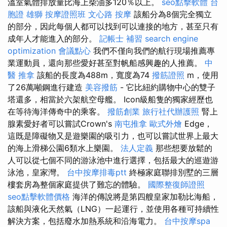
溫室氣體排放量比海上柴油多120％以上。
seo點擊軟體
台
胞證 雄獅
按摩證照班
文心路 按摩
該船分為8個完全獨立
的部分，因此每個人都可以找到可以連接的地方，甚至只有
成年人才能進入的部分。
記帳士 補習
search engine
optimization
會議點心
我們不僅向我們的航行現場推薦專
業運動員，還向那些愛好甚至對帆船感興趣的人推薦。
中
醫 推拿
該船的長度為488m，寬度為74
撥筋證照
m，使用
了26萬噸鋼進行建造
美容撥筋
- 它比紐約購物中心的雙子
塔還多，相當於六架航空母艦。 Icon級船隻的獨家經歷也
在等待海洋傳奇中的乘客。
撥筋創業
旅行社代辦護照
腎上
腺素愛好者可以嘗試Crown's
南屯推拿
歐式外燴
Edge，
這既是障礙物又是遊樂園的吸引力，也可以嘗試世界上最大
的海上滑梯公園6類水上樂園。
法人定義
那些想要放鬆的
人可以從七個不同的游泳池中進行選擇，包括最大的巡遊游
泳池，皇家灣。
台中按摩排毒ptt
終極家庭聯排別墅的三層
樓套房為整個家庭提供了難忘的體驗。
國際整復師證照
seo點擊軟體價格
海洋的傳說將是第四艘皇家加勒比海船，
該船與液化天然氣（LNG）一起運行，並使用各種可持續性
解決方案，包括廢水加熱系統和沿海電力。
台中按摩spa