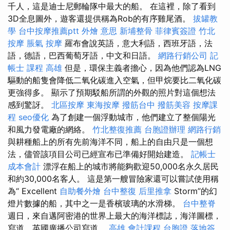
千人，這是迪士尼郵輪隊中最大的船。 在這裡，除了看到
3D全息圖外，遊客還提供稱為Rob的有序雞尾酒。
拔罐教
學
台中按摩推薦ptt
外燴 意思
新埔整骨
菲律賓簽證
竹北
按摩
脹氣 按摩
羅布會說英語，意大利語，西班牙語，法
語，德語，巴西葡萄牙語，中文和日語。
網路行銷公司
記
帳士 課程 高雄
但是，環保主義者擔心，因為他們認為LNG
驅動的船隻會降低二氧化碳進入空氣，但甲烷要比二氧化碳
更強得多。 顯示了預期駁船所謂的外觀的照片對這個想法
感到驚訝。
北區按摩
東海按摩
撥筋台中
撥筋美容
按摩課
程
seo優化
為了創建一個浮動城市，他們建立了整個陽光
和風力發電廠的網絡。
竹北整復推薦
台胞證辦理
網路行銷
與耕種船上的所有先前海洋不同，船上的自由只是一個想
法，儘管該項目公司已經宣布已準備好開始建造。
記帳士
成本會計
漂浮在船上的城市將能夠歡迎50,000名永久居民
和約30,000名客人。 這是第一艘冒險家還可以嘗試使用稱
為“ Excellent
自助餐外燴
台中整復
后里推拿
Storm”的幻
燈片數據的船，其中之一是香檳玻璃的水滑梯。
台中整脊
週日，來自邁阿密港的世界上最大的海洋標誌，海洋圖標，
寫道，英國廣播公司寫道。
高雄 會計課程
台胞證 落地簽