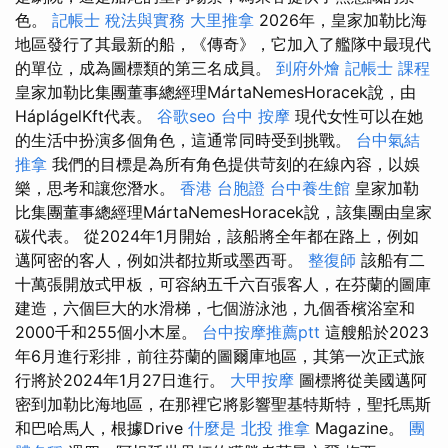
色。
記帳士 稅法與實務
大里推拿
2026年，皇家加勒比海
地區發行了其最新的船，《傳奇》，它加入了艦隊中最現代
的單位，成為圖標類的第三名成員。
到府外燴
記帳士 課程
皇家加勒比集團董事總經理MártaNemesHoracek說，由
HáplágelKft代表。
谷歌seo
台中 按摩
現代女性可以在她
的生活中扮演多個角色，這通常同時受到挑戰。
台中氣結
推拿
我們的目標是為所有角色提供苛刻的在線內容，以娛
樂，思考和讓您潛水。
香港 台胞證
台中養生館
皇家加勒
比集團董事總經理MártaNemesHoracek說，該集團由皇家
碳代表。 從2024年1月開始，該船將全年都在路上，例如
邁阿密的客人，例如洪都拉斯或墨西哥。
整復師
該船有二
十萬張開放式甲板，可容納五千六百張客人，在芬蘭的圖庫
建造，六個巨大的水滑梯，七個游泳池，九個香檳浴室和
2000千和255個小木屋。
台中按摩推薦ptt
這艘船於2023
年6月進行彩排，前往芬蘭的圖爾庫地區，其第一次正式旅
行將於2024年1月27日進行。
大甲按摩
圖標將從美國邁阿
密到加勒比海地區，在那裡它將影響聖基特斯特，聖托馬斯
和巴哈馬人，根據Drive
什麼是
北投 推拿
Magazine。
團