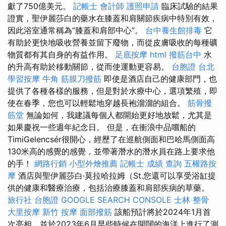
獻了750億美元。
記帳士 會計師
護照申請
臨床試驗的結果
證實，聖伊麗莎白的藥水在膝蓋和肩關節疾病中特別有效，
因此浴室通常稱為“膝蓋和肩部中心”。
台中養生館排毒
它
有助於更​​快地吸收營養並留下廢物，而從皮膚吸收的每種礦
物質都有其自身的有益作用。
足底按摩
html
撥筋台中
水
的升高有助於移動關節，從而使運動更容易。
台胞證 台北
學習按摩
牛角 筋膜刀撥筋
即使是酒店自己的健康部門，也
提供了各種各樣的服務，但是對於水療中心，選項繁殖，即
使在春季，您也可以輕鬆地穿越長袍溜溜的組合。
筋骨撥
筋堂
無論如何，我建議每個人都開始更好地放鬆，尤其是
如果慶祝一些週年紀念日。 但是，在衝浪中品嚐船的
TimiGelencsér很開心，經歷了在巡航側面和巴哈馬側面高
130米高的感覺的感覺，並帶著潛水的潛水員在路上要求他
的手！
網路行銷
小型外燴推薦
記帳士 成績 查詢
五權路按
摩
酒店與聖伊麗莎白·莫拉哈拉姆（St.您還可以享受浴缸提
供的健康和醫療治療，包括治療膝蓋和肩部疾病的草藥。
旅行社 台胞證
GOOGLE SEARCH CONSOLE
士林 整骨
大里按摩
新竹 按摩
面部撥筋
該船預計將於2024年1月首
次亮相，並於2023年6月早些時候在開闊的海洋上進行了測