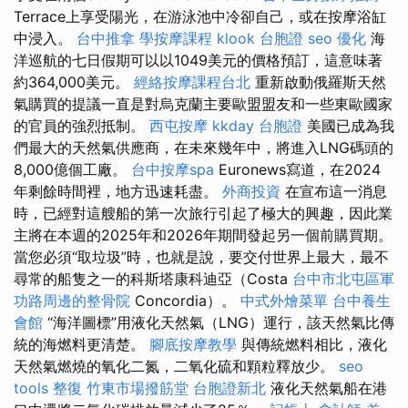
Terrace上享受陽光，在游泳池中冷卻自己，或在按摩浴缸
中浸入。
台中推拿
學按摩課程
klook 台胞證
seo 優化
海
洋巡航的七日假期可以以1049美元的價格預訂，這意味著
約364,000美元。
經絡按摩課程台北
重新啟動俄羅斯天然
氣購買的提議一直是對烏克蘭主要歐盟盟友和一些東歐國家
的官員的強烈抵制。
西屯按摩
kkday 台胞證
美國已成為我
們最大的天然氣供應商，在未來幾年中，將進入LNG碼頭的
8,000億個工廠。
台中按摩spa
Euronews寫道，在2024
年剩餘時間裡，地方迅速耗盡。
外商投資
在宣布這一消息
時，已經對這艘船的第一次旅行引起了極大的興趣，因此業
主將在本週的2025年和2026年期間發起另一個前購買期。
當您必須“取垃圾”時，也就是說，要交付世界上最大，最不
尋常的船隻之一的科斯塔康科迪亞（Costa
台中市北屯區軍
功路周邊的整骨院
Concordia）。
中式外燴菜單
台中養生
會館
“海洋圖標”用液化天然氣（LNG）運行，該天然氣比傳
統的海燃料更清楚。
腳底按摩教學
與傳統燃料相比，液化
天然氣燃燒的氧化二氮，二氧化硫和顆粒釋放少。
seo
tools
整復
竹東市場撥筋堂
台胞證新北
液化天然氣船在港