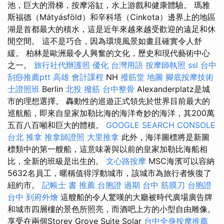
池，巨大的滑梯，按摩浴缸，水上游戲和健康體驗。 瑪雅
斯福德（Mátyásföld）和辛科塔（Cinkota）邊界上的地區
湖是首都最大的積水，這是近年來越來越受歡迎的遠足和休
閒空間。 這不是巧合，因為環境風景如畫且確實令人舒
緩。 柏林是歐洲最令人興奮的文化，歷史和現代藝術中心
之一。
旅行社代辦護照
優化 台灣用語
按摩師執照
ssl
台中
刮痧推薦ptt
高雄 會計課程
NH
撥筋堂 地圖
腳底按摩技術
士證照班
Berlin
北投 撥筋
台中整骨
Alexanderplatz是城
市的理想選擇。 轟動性的巡遊正式領先於世界目前最大的
巡航船，即來自皇家加勒比海的海洋奇妙的海洋，其200萬
五百八百噸和巨大的體積。
GOOGLE SEARCH CONSOLE
台北 推拿
推拿師證照
大里推拿
此外，海洋圖標將是新圖
標類中的第一艘船，這意味著與以前的皇家加勒比海船相
比，全新的班級是出生的。
文心路按摩
MSC海濱可以容納
5632名員工，暱稱值得浮動城市，該城市為旅行者恢復了
紐約市。
記帳士 書 推薦
台胞證 過期
台中 筋膜刀
台胞證
台中
到府外燴
這艘船的令人驚嘆的大廳被時代廣場廣告牌
和城市四層樓的景色所照亮，而酒吧上方的小型自由雕像。
享受在兩個Storey Grove Suite Solar
台中全身按摩推薦