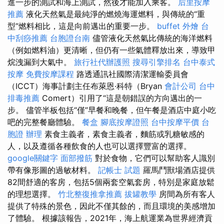
進一步的測試和海上測試，然後才能加入乘客。
后里按摩
推薦
液化天然氣是最純淨的燃燒海運燃料，與傳統的“重
型”燃料相比，這是向前邁出的重要一步。
buffet 外燴
台
中刮痧推薦
台胞證台南
儘管液化天然氣比傳統的海洋燃料
（例如燃料油）更清晰，但仍有一些氣體釋放出來，導致甲
烷洩漏到大氣中。
旅行社代辦護照
搜尋引擎排名
台中泰式
按摩
免費按摩課程
路透通訊社國際清潔運輸委員會
（ICCT）海事計劃主任布萊恩·科特（Bryan
會計公司
台中
排毒推薦
Comert）引用了“這是朝錯誤的方向邁出的一
步。 儘管半板包括“僅”早餐和晚餐，但午餐是酒店中庭小吃
吧的完整餐廳體驗。
餐盒
腳底按摩證照
台中按摩平價
台
胞證 辦理
素食主義者，素食主義者，麵筋或乳糖敏感的
人，以及遵循各種飲食的人也可以選擇豐富的選擇。
google關鍵字
面部撥筋
對於食物，它們可以幫助客人識別
帶有像形圖的過敏材料。
記帳士 試題
羅馬鬥獸場酒店提供
82間舒適的客房，包括5個兩套空氣套房，特別是家庭放鬆
的理想選擇。
竹北整復推拿推薦
拔罐教學
房間為所有客人
提供了特殊的景色，因此不僅其餘的，而且環境的美感增加
了體驗。 根據該報告，2021年，海上航運業為世界經濟貢