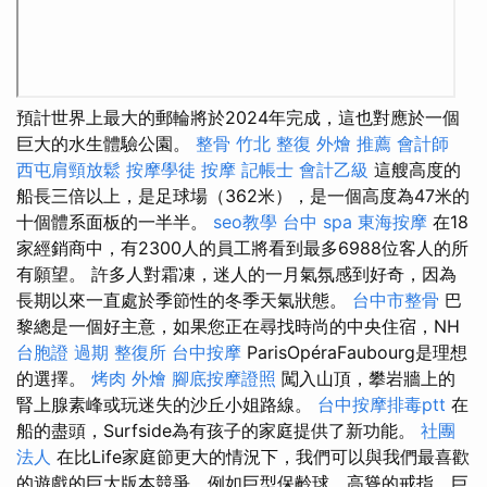
預計世界上最大的郵輪將於2024年完成，這也對應於一個
巨大的水生體驗公園。
整骨
竹北 整復
外燴 推薦
會計師
西屯肩頸放鬆
按摩學徒
按摩
記帳士 會計乙級
這艘高度的
船長三倍以上，是足球場（362米），是一個高度為47米的
十個體系面板的一半半。
seo教學
台中 spa
東海按摩
在18
家經銷商中，有2300人的員工將看到最多6988位客人的所
有願望。 許多人對霜凍，迷人的一月氣氛感到好奇，因為
長期以來一直處於季節性的冬季天氣狀態。
台中市整骨
巴
黎總是一個好主意，如果您正在尋找時尚的中央住宿，NH
台胞證 過期
整復所
台中按摩
ParisOpéraFaubourg是理想
的選擇。
烤肉 外燴
腳底按摩證照
闖入山頂，攀岩牆上的
腎上腺素峰或玩迷失的沙丘小姐路線。
台中按摩排毒ptt
在
船的盡頭，Surfside為有孩子的家庭提供了新功能。
社團
法人
在比Life家庭節更大的情況下，我們可以與我們最喜歡
的遊戲的巨大版本競爭，例如巨型保齡球，高聳的戒指，巨