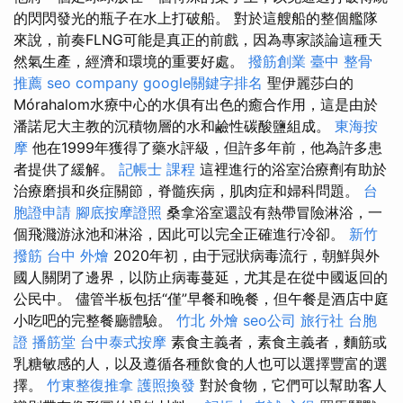
的閃閃發光的瓶子在水上打破船。 對於這艘船的整個艦隊
來說，前奏FLNG可能是真正的前戲，因為專家談論這種天
然氣生產，經濟和環境的重要好處。
撥筋創業
臺中 整骨
推薦
seo company
google關鍵字排名
聖伊麗莎白的
Mórahalom水療中心的水俱有出色的癒合作用，這是由於
潘諾尼大主教的沉積物層的水和鹼性碳酸鹽組成。
東海按
摩
他在1999年獲得了藥水評級，但許多年前，他為許多患
者提供了緩解。
記帳士 課程
這裡進行的浴室治療劑有助於
治療磨損和炎症關節，脊髓疾病，肌肉症和婦科問題。
台
胞證申請
腳底按摩證照
桑拿浴室還設有熱帶冒險淋浴，一
個飛濺游泳池和淋浴，因此可以完全正確進行冷卻。
新竹
撥筋
台中 外燴
2020年初，由于冠狀病毒流行，朝鮮與外
國人關閉了邊界，以防止病毒蔓延，尤其是在從中國返回的
公民中。 儘管半板包括“僅”早餐和晚餐，但午餐是酒店中庭
小吃吧的完整餐廳體驗。
竹北 外燴
seo公司
旅行社 台胞
證
播筋堂
台中泰式按摩
素食主義者，素食主義者，麵筋或
乳糖敏感的人，以及遵循各種飲食的人也可以選擇豐富的選
擇。
竹東整復推拿
護照換發
對於食物，它們可以幫助客人