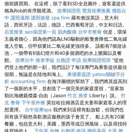
個前購買期。 在這裡，除了看到3D全息圖外，遊客還提供
稱為Rob的有序雞尾酒。
按摩師證照
豐原按摩推薦
撥筋台
中
護照過期
護照換發
cpa firm
羅布會說英語，意大利
語，西班牙語，法語，德語，巴西葡萄牙語，中文和日語。
后里推拿
seo保證第一頁
肌肉酸痛
台中市整骨
但是，環保
主義者擔心，因為他們認為LNG驅動的船隻會降低二氧化碳
進入空氣，但甲烷要比二氧化碳更強得多。 該船有7個游泳
池，一個帶有6張幻燈片和40多個酒吧的水上樂園以及餐
館。
按摩台中
推拿學徒
台胞證 申請
按摩師證照班
“從他
們登上他們的那一刻，我們設計了每項專門為乘客提供最佳
假期，無論是在陸地和海上。
柬埔寨簽證
yahoo關鍵字分
析
accounting firm
在海洋圖標的幫助下，我們將其提高到
了一個新的水平，並創造了一個完美的家庭度假，”皇家加
勒比海總裁傑森·自由（Jason
竹北 推拿
Liberty）說。
竹
北 整骨
下午茶外燴
莫拉哈拉姆酒店是夫妻和家庭客人的理
想選擇。
台中按摩spa
我們來到這裡有點放鬆，但我們也
與有孩子顯然喜歡酒店服務的孩子會見了。 船上共有20家
餐廳，包括意大利，美國，墨西哥或亞洲風味，以及尋找特
殊冒險的人。
下午茶 外燴
台胞證 申請
撥筋美容
大里 整