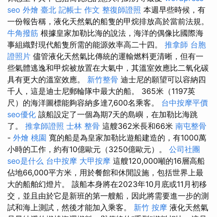
seo
外燴 臺北
記帳士 作文
整復師證照
本週早些時候，有
一份報告稱，液化天然氣的船隻的甲烷排放高於當前法規。
牛角撥筋
根據皇家加勒比海的說法，海洋的偶像比國際海
事組織對現代船隻所需的能源效率高二十四。
推拿師
台胞
證照片
儘管液化天然氣比傳統的運輸燃料更清晰，但有一
些氣體逃逸和甲烷被放置在大氣中，其溫室效應比二氧化碳
具有更大的溫室效應。
新竹整骨
迪士尼的願望可以容納四
千人，這是迪士尼郵輪隊中最大的船。 365米（1197英
尺）的海洋圖標能夠容納多達7,600名乘客。
台中按摩平價
seo優化
該船設定了一個為期7天的島嶼，在加勒比海跳
了。
推拿師證照
士林 整骨
這艘362米長和66米
南屯整骨
-
外燴 桃園
寬的船是為皇家加勒比遊船建造的，有1000萬
小時的工作，約有10億歐元（3250億歐元）。
公司社團
seo是什么
台中按摩
大甲按摩
這艘120,000噸的16層高船
佔地66,000平方米，用於餐館和休閒設施，包括世界上最
大的船舶幻燈片。 該船本身將在2023年10月底或11月初移
交，並且由於它是新班的第一艘船，因此將需要進一步的測
試和海上測試，然後才能加入乘客。
新竹 按摩
液化天然氣