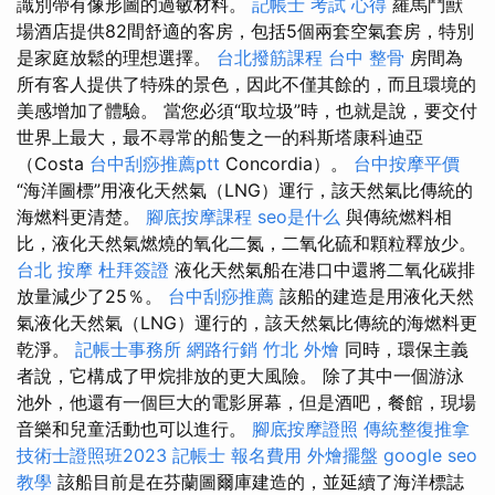
識別帶有像形圖的過敏材料。
記帳士 考試 心得
羅馬鬥獸
場酒店提供82間舒適的客房，包括5個兩套空氣套房，特別
是家庭放鬆的理想選擇。
台北撥筋課程
台中 整骨
房間為
所有客人提供了特殊的景色，因此不僅其餘的，而且環境的
美感增加了體驗。 當您必須“取垃圾”時，也就是說，要交付
世界上最大，最不尋常的船隻之一的科斯塔康科迪亞
（Costa
台中刮痧推薦ptt
Concordia）。
台中按摩平價
“海洋圖標”用液化天然氣（LNG）運行，該天然氣比傳統的
海燃料更清楚。
腳底按摩課程
seo是什么
與傳統燃料相
比，液化天然氣燃燒的氧化二氮，二氧化硫和顆粒釋放少。
台北 按摩
杜拜簽證
液化天然氣船在港口中還將二氧化碳排
放量減少了25％。
台中刮痧推薦
該船的建造是用液化天然
氣液化天然氣（LNG）運行的，該天然氣比傳統的海燃料更
乾淨。
記帳士事務所
網路行銷
竹北 外燴
同時，環保主義
者說，它構成了甲烷排放的更大風險。 除了其中一個游泳
池外，他還有一個巨大的電影屏幕，但是酒吧，餐館，現場
音樂和兒童活動也可以進行。
腳底按摩證照
傳統整復推拿
技術士證照班2023
記帳士 報名費用
外燴擺盤
google seo
教學
該船目前是在芬蘭圖爾庫建造的，並延續了海洋標誌