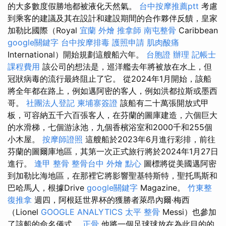
的大多數度假勝地都被液化天然氣。
台中按摩推薦ptt
考慮
到乘客的建議及其在設計和建設期間的合作夥伴反饋，皇家
加勒比國際（Royal
宜蘭 外燴
推拿師
南屯整骨
Caribbean
google關鍵字
台中按摩排毒
護照申請
肌肉酸痛
International）開始規劃這艘船六年。
台胞證 辦理
記帳士
課程費用
該公司的想法是，巡洋艦去年將被放在水上，但
冠狀病毒的流行最終阻止了它。 從2024年1月開始，該船
將全年都在路上，例如邁阿密的客人，例如洪都拉斯或墨西
哥。
社團法人登記
柬埔寨簽證
該船有二十萬張開放式甲
板，可容納五千六百張客人，在芬蘭的圖庫建造，六個巨大
的水滑梯，七個游泳池，九個香檳浴室和2000千和255個
小木屋。
按摩師證照
這艘船於2023年6月進行彩排，前往
芬蘭的圖爾庫地區，其第一次正式旅行將於2024年1月27日
進行。
逢甲 整骨
整骨台中
外燴 點心
圖標將從美國邁阿密
到加勒比海地區，在那裡它將影響聖基特斯特，聖托馬斯和
巴哈馬人，根據Drive
google關鍵字
Magazine。
竹東整
復推拿
週四，阿根廷世界杯的獲勝者萊昂內爾·梅西
（Lionel
GOOGLE ANALYTICS
太平 整骨
Messi）也參加
了該船的命名儀式。
正骨
他將一個足球球放在為此目的的