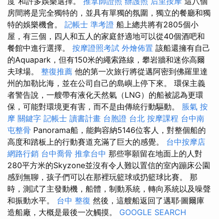
度”和許多娛樂選擇。
推拿師證照
辦護照
后里按摩
這八個
房間將是完全獨特的，並具有單獨的氛圍，獨立的餐廳和獨
特的娛樂機會。
記帳士 準考證
船上總共將有2805個小
屋，有三個，四人和五人的家庭舒適地可以從40個酒吧和
餐館中進行選擇。
按摩證照考試
外燴佈置
該船還擁有自己
的Aquapark，但有150米的繩索路線，攀岩牆和迷你高爾
夫球場。
整復推薦
他的第一次旅行將從邁阿密到佛羅里達
州的加勒比海，並在公司自己的島嶼上停下來。 環保主義
者警告說，一艘帶有液化天然氣（LNG）的船被認為更環
保，可能對環境更有害，而不是由傳統行動驅動。
脹氣 按
摩
關鍵字
記帳士 讀書計畫
台胞證 台北
按摩課程
台中南
屯整骨
Panorama船，能夠容納5146位客人，對整個船的
高度和踏板上的行動賽道充滿了巨大的感覺。
台中按摩店
網路行銷
台中喬骨
推拿台中
那些寧願留在地面上的人對
280平方米的Skyzone並沒有令人難以置信的室內蹦床公園
感到無聊，孩子們可以在那裡玩籃球或扔籃球比賽。 那
時，測試了主發動機，船體，制動系統，轉向系統以及噪聲
和振動水平。
台中 整復
然後，這艘船返回了邁耶·圖爾庫
造船廠，大概是最後一次觸摸。
GOOGLE SEARCH