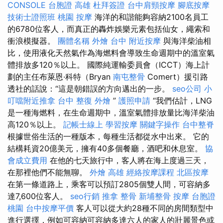
CONSOLE
台胞證 高雄
杜拜簽證
台中肩頸按摩
腳底按摩
技術士證照班
桃園 按摩
海洋的和諧能夠容納2100名員工
的6780位客人，而真正的轟炸娛樂元素包括仙女，繩索和
衝浪模擬器。
團體名稱
外燴 台中
附近按摩
與海洋柴油相
比，使用液化天然氣作為海燃料會導致生命週期中的溫室氣
體排放多120％以上。 國際純運輸委員會（ICCT）海上計
劃的主任布萊恩·科特（Bryan
南屯整骨
Comert）援引路
透社的話說：“這是朝錯誤的方向邁出的一步。
seo公司
小
叮噹附近推拿
台中 整復
外燴
”
護照申請
“我們估計，LNG
是一種海燃料，在生命週期中，溫室氣體排放量比海洋柴油
高120％以上。
記帳士線上
學習按摩
關鍵字操作
台中整脊
根據世俗生活的一種版本，每種生活都從水中出來。 它的
結構耗資20億美元，擁有40多個餐廳，酒吧和休息室。
協
會成立費用
在他的七天旅行中，客人將在海上度過三天，
在那裡他們不能無聊。
外燴 高雄
經絡按摩課程
北區按摩
在第一條道路上，乘客可以預訂2805個雙人間，可容納多
達7,600位客人。
seo行銷
推拿 整骨
新埔整骨
按摩
台胞證
桃園
台中按摩平價
客人可以從大約28種不同的房間類型中
進行選擇，例如可容納可容納多達六人的家人的壯麗景色或