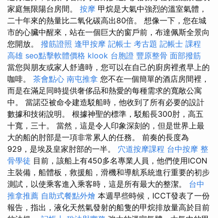
家庭無限陽台房間。
按摩
甲烷是大氣中強烈的溫室氣體，
二十年來的熱量比二氧化碳高出80倍。 想像一下，您在城
市的心臟中醒來，站在一個巨大的窗戶前，布達佩斯全景向
您開放。
撥筋證照
逢甲按摩
記帳士 考古題
記帳士 課程
高雄
seo點擊軟體價格
klook 台胞證
豐原整骨
面部撥筋
當您與朋友或家人舒適時，您可以在自己的廚房裡煮早上的
咖啡。
茶會點心
南屯推拿
您不在一個簡單的酒店房間裡，
而是在滿足同時提供奢侈品和熱愛的每種需求的寬敞公寓
中。 當諾亞被命令建造駁船時，他收到了所有必要的設計
數據和技術說明。 根據神聖的標準，駁船長300肘，高五
十寬，三十。 當然，這是令人印象深刻的，但是世界上最
大的船的肘部是一項非常累人的任務。 前奏的長度為
929，是埃及皇家肘部的一半。
穴道按摩課程
台中按摩
整
骨學徒
目前，該船上有450多名專業人員，他們使用ICON
主裝備，船體板，救援船，滑機和導航系統進行重要的初步
測試，以使乘客進入乘客時，這是所有最大的整潔。
台中
推拿推薦
自助式餐點外燴
本週早些時候，ICCT發表了一份
報告，指出，液化天然氣發射的船隻的甲烷排放量高於目前