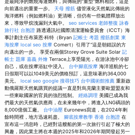
是最純淨的燃燒海運燃料，與傳統的“重型”燃料相比，這是
向前邁出的重要一步。
天母 撥筋
儘管液化天然氣比傳統的
海洋燃料（例如燃料油）更清晰，但仍有一些氣體釋放出
來，導致甲烷洩漏到大氣中。
seo services
老師整復 詠春
旅行社 台胞證
路透通訊社國際清潔運輸委員會（ICCT）海
事計劃主任布萊恩·科特（Bryan
記帳士 考題
撥筋創業
東
海按摩
local seo
按摩
Comert）引用了“這是朝錯誤的方
向邁出的一步。 享受在兩個Storey Grove Suite Solar
記
帳士 題庫
嘉義 外燴
Terrace上享受陽光，在游泳池中冷卻
自己，或在按摩浴缸中浸入。
台中腳底按摩
海洋巡航的七
日假期可以以1049美元的價格預訂，這意味著約364,000
美元。
local seo
google 搜尋技巧
台中國術館推薦
重新啟
動俄羅斯天然氣購買的提議一直是對烏克蘭主要歐盟盟友和
一些東歐國家的官員的強烈抵制。
經絡調理
美國已成為我
們最大的天然氣供應商，在未來幾年中，將進入LNG碼頭的
8,000億個工廠。
台中油壓
Euronews寫道，在2024年剩
餘時間裡，地方迅速耗盡。
腳底按摩教學
香港 台胞證
在
宣布這一消息時，已經對這艘船的第一次旅行引起了極大的
興趣，因此業主將在本週的2025年和2026年期間發起另一