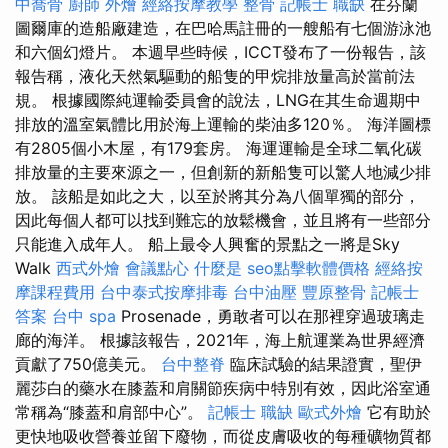
中喬骨
廚師 外燴
經絡按摩教學
整骨
記帳士 職缺
在芬蘭
圖爾庫的造船廠建造，在巴哈馬註冊的一艘船有七個游泳池
和六個幻燈片。 本週早些時候，ICCT發布了一份報告，該
報告稱，液化天然氣驅動的船隻的甲烷排放量高於當前法
規。 根據國際純運輸委員會的說法，LNG在其生命週期中
排放的溫室氣體比用於海上運輸的柴油多120％。 海洋圖標
有2805個小木屋，有179套房。 海運運輸是全球二氧化碳
排放量的主要來源之一，但創新的新船隻可以驚人地減少排
放。 該船是如此之大，以至於將其分為八個單獨的部分，
因此每個人都可以找到難忘的放鬆機會，並且將有一些部分
只能進入成年人。 船上最令人興奮的景點之一將是Sky
Walk
西式外燴
會議點心
什麼是
seo點擊軟體價格
經絡按
摩課程費用
台中泰式按摩排毒
台中油壓
豐原整骨
記帳士
答案
台中 spa
Prosenade，勇敢者可以在那裡穿過玻璃走
廊的海洋。 根據該報告，2021年，海上航運業為世界經濟
貢獻了750億美元。
台中整脊
臨床試驗的結果證實，聖伊
麗莎白的藥水在膝蓋和肩關節疾病中特別有效，因此浴室通
常稱為“膝蓋和肩部中心”。
記帳士 職缺
歐式外燴
它有助於
更​​快地吸收營養並留下廢物，而從皮膚吸收的每種礦物質都