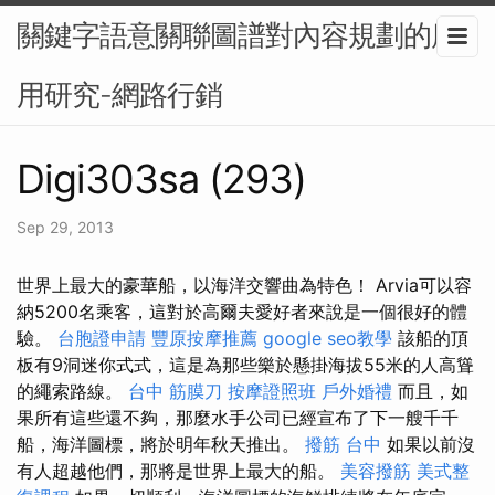
關鍵字語意關聯圖譜對內容規劃的應
用研究-網路行銷
Digi303sa (293)
Sep 29, 2013
世界上最大的豪華船，以海洋交響曲為特色！ Arvia可以容
納5200名乘客，這對於高爾夫愛好者來說是一個很好的體
驗。
台胞證申請
豐原按摩推薦
google seo教學
該船的頂
板有9洞迷你式式，這是為那些樂於懸掛海拔55米的人高聳
的繩索路線。
台中 筋膜刀
按摩證照班
戶外婚禮
而且，如
果所有這些還不夠，那麼水手公司已經宣布了下一艘千千
船，海洋圖標，將於明年秋天推出。
撥筋 台中
如果以前沒
有人超越他們，那將是世界上最大的船。
美容撥筋
美式整