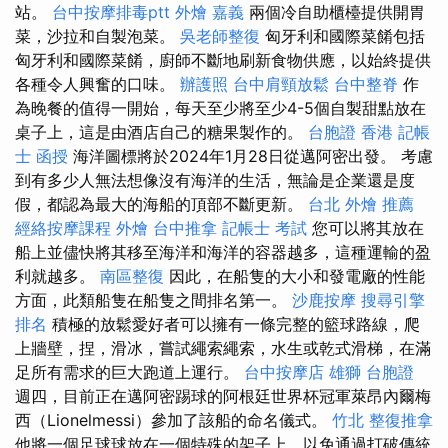
站。
台中按摩排毒ptt
外燴 嘉義
兩個冷自助櫃檯提供開胃
菜，沙拉和自製泡菜。
吳老師整復
匈牙利和國際菜餚包括
匈牙利和國際菜餚，廚師不斷地刷新食物供應，以始終提供
各種令人興奮的口味。
辦護照
台中肩頸放鬆
台中整脊
作
為晚餐的值得一開始，每天至少將至少4-5個自製甜點放在
桌子上，這是由酒店自己的糖果製作的。
台胞證 香港
記帳
士 函授
海洋圖標將於2024年1月28日從邁阿密出發。 考慮
到有多少人無法想像沒有海洋的生活，無論是企業還是度
假，都認為最大的海船的頂部不斷更新。
台北 外燴 推薦
經絡按摩課程
外燴
台中推拿
記帳士 考試
您可以將其放在
船上並儘快將其移至海洋和海洋的容器越多，這種運輸的盈
利就越多。
南區整復
因此，在船隻的大小和發電廠的性能
方面，此類船隻在船隻之間排名第一。
沙鹿按摩
搜尋引擎
排名
積極的放鬆愛好者可以擁有一條完整的籃球路線，爬
上牆壁，捏，滑冰，嘗試繩索繩索，水生或乾式滑梯，在滿
足所有需求的巨大跑道上運行。
台中按摩店
雄獅 台胞證
週四，目前正在邁阿密踢球的阿根廷世界杯冠軍萊昂內爾梅
西（Lionelmessi）參加了該船的命名儀式。
竹北 整復推拿
他將一個足球球放在一個特殊的架子上，以免通過打破傳統