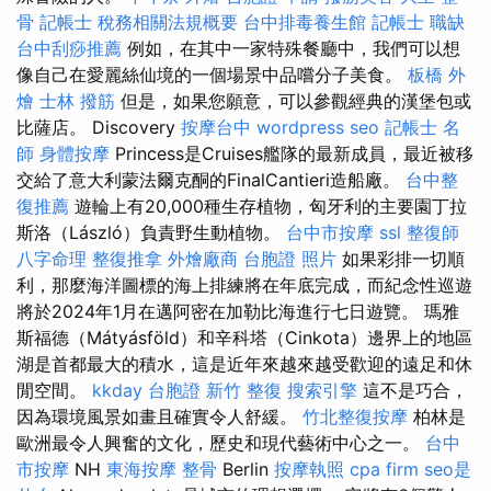
骨
記帳士 稅務相關法規概要
台中排毒養生館
記帳士 職缺
台中刮痧推薦
例如，在其中一家特殊餐廳中，我們可以想
像自己在愛麗絲仙境的一個場景中品嚐分子美食。
板橋 外
燴
士林 撥筋
但是，如果您願意，可以參觀經典的漢堡包或
比薩店。 Discovery
按摩台中
wordpress seo
記帳士 名
師
身體按摩
Princess是Cruises艦隊的最新成員，最近被移
交給了意大利蒙法爾克酮的FinalCantieri造船廠。
台中整
復推薦
遊輪上有20,000種生存植物，匈牙利的主要園丁拉
斯洛（László）負責野生動植物。
台中市按摩
ssl
整復師
八字命理 整復推拿
外燴廠商
台胞證 照片
如果彩排一切順
利，那麼海洋圖標的海上排練將在年底完成，而紀念性巡遊
將於2024年1月在邁阿密在加勒比海進行七日遊覽。 瑪雅
斯福德（Mátyásföld）和辛科塔（Cinkota）邊界上的地區
湖是首都最大的積水，這是近年來越來越受歡迎的遠足和休
閒空間。
kkday 台胞證
新竹 整復
搜索引擎
這不是巧合，
因為環境風景如畫且確實令人舒緩。
竹北整復按摩
柏林是
歐洲最令人興奮的文化，歷史和現代藝術中心之一。
台中
市按摩
NH
東海按摩
整骨
Berlin
按摩執照
cpa firm
seo是