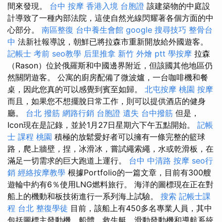
間來發現。
台中 按摩
香港入境 台胞證
該建築物的中庭設
計導致了一種內部法院，這使自然光線閃耀著各個方面的中
心部分。
南區整復
台中養生會館
google 搜尋技巧
整骨台
中
法新社報導說，朝鮮已將拉森市重新開放給外國遊客。
記帳士 考前
seo教學
后里推拿
新竹 外燴 ptt
學按摩
拉森
（Rason）位於俄羅斯和中國邊界附近，但該國其他地區仍
然關閉遊客。 公寓的廚房配備了微波爐，一台咖啡機和餐
桌，因此您真的可以感覺到賓至如歸。
北屯按摩
桃園 按摩
而且，如果您不想擺脫日常工作，則可以提供酒店的健身
廳。
台北 撥筋
網路行銷
台胞證 遺失
台中撥筋
但是，
Icon現在是記錄，並於1月27日星期六下午五點開始。
記帳
士 課程 桃園
積極的放鬆愛好者可以擁有一條完整的籃球
路，爬上牆壁，捏，冰滑冰，嘗試繩索繩，水或乾滑板，在
滿足一切需求的巨大跑道上運行。
台中 中清路 按摩
seo行
銷
經絡按摩教學
根據Portfolio的一篇文章，目前有300艘
遊輪中約有6％使用LNG燃料旅行。 海洋的圖標現在正在對
船上的機動和板技術進行一系列海上試驗。
搜索
記帳士課
程 台北
整復學徒
目前，該船上有450多名專業人員，其中
包括圖標主發動機，船體，救生艇，滑動發動機和導航系統