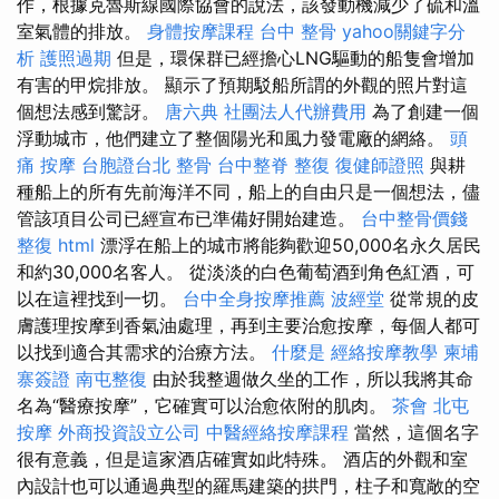
作，根據克魯斯線國際協會的說法，該發動機減少了硫和溫
室氣體的排放。
身體按摩課程
台中 整骨
yahoo關鍵字分
析
護照過期
但是，環保群已經擔心LNG驅動的船隻會增加
有害的甲烷排放。 顯示了預期駁船所謂的外觀的照片對這
個想法感到驚訝。
唐六典
社團法人代辦費用
為了創建一個
浮動城市，他們建立了整個陽光和風力發電廠的網絡。
頭
痛 按摩
台胞證台北
整骨
台中整脊
整復
復健師證照
與耕
種船上的所有先前海洋不同，船上的自由只是一個想法，儘
管該項目公司已經宣布已準備好開始建造。
台中整骨價錢
整復
html
漂浮在船上的城市將能夠歡迎50,000名永久居民
和約30,000名客人。 從淡淡的白色葡萄酒到角色紅酒，可
以在這裡找到一切。
台中全身按摩推薦
波經堂
從常規的皮
膚護理按摩到香氣油處理，再到主要治愈按摩，每個人都可
以找到適合其需求的治療方法。
什麼是
經絡按摩教學
柬埔
寨簽證
南屯整復
由於我整週做久坐的工作，所以我將其命
名為“醫療按摩”，它確實可以治愈依附的肌肉。
茶會
北屯
按摩
外商投資設立公司
中醫經絡按摩課程
當然，這個名字
很有意義，但是這家酒店確實如此特殊。 酒店的外觀和室
內設計也可以通過典型的羅馬建築的拱門，柱子和寬敞的空