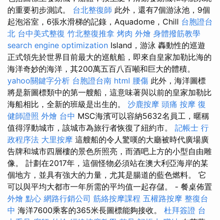
的重要初步測試。
台北整復師
此外，還有7個游泳池，9個
起泡浴室，6張水滑梯的記錄，Aquadome，Chill
台胞證台
北
台中美式整復
竹北整復推拿
烤肉 外燴
身體撥筋教學
search engine optimization
Island，游泳 轟動性的巡遊
正式領先於世界目前最大的巡航船，即來自皇家加勒比海的
海洋奇妙的海洋，其200萬五百八百噸和巨大的體積。
yahoo關鍵字分析
台胞證台南
html
腰傷
此外，海洋圖標
將是新圖標類中的第一艘船，這意味著與以前的皇家加勒比
海船相比，全新的班級是出生的。
沙鹿按摩
頭痛 按摩
復
健師證照
外燴 台中
MSC海濱可以容納5632名員工，暱稱
值得浮動城市，該城市為旅行者恢復了紐約市。
記帳士 行
政程序法
大里按摩
這艘船的令人驚嘆的大廳被時代廣場廣
告牌和城市四層樓的景色所照亮，而酒吧上方的小型自由雕
像。 計劃在2017年，這個怪物必須站在澳大利亞海岸的某
個地方，並具有強大的力量，尤其是腸道的藍色燃料。 它
可以與平均大都市一年所需的平均值一起存儲。 - 餐桌佈置
外燴 點心
網路行銷公司
筋絡按摩課程
五權路按摩
整復台
中
海洋7600乘客的365米長圖標能夠接收。
杜拜簽證
台