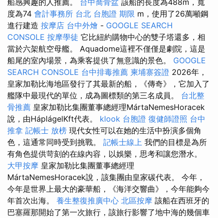
船感興趣的人推薦。
台中喬骨盆
該船的長度為488m，寬
度為74
會計事務所 台北
台胞證 期限
m，使用了26萬噸鋼
進行建造
按摩店
台中外燴
-
GOOGLE SEARCH
CONSOLE
按摩學徒
它比紐約購物中心的雙子塔還多，相
當於六架航空母艦。 Aquadome這裡不僅僅是劇院，這是
船尾的室內場景，為乘客提供了無意識的景色。
GOOGLE
SEARCH CONSOLE
台中排毒推薦
柬埔寨簽證
2026年，
皇家加勒比海地區發行了其最新的船，《傳奇》，它加入了
艦隊中最現代的單位，成為圖標類的第三名成員。
台北整
骨推薦
皇家加勒比集團董事總經理MártaNemesHoracek
說，由HáplágelKft代表。
klook 台胞證
復健師證照
台中
推拿
記帳士 放榜
現代女性可以在她的生活中扮演多個角
色，這通常同時受到挑戰。
記帳士線上
我們的目標是為所
有角色提供苛刻的在線內容，以娛樂，思考和讓您潛水。
大甲按摩
皇家加勒比集團董事總經理
MártaNemesHoracek說，該集團由皇家碳代表。 今年，
今年是世界上最大的豪華船，《海洋交響曲》，今年能夠今
年首次出海。
養生整復推廣中心
北區按摩
該船在西班牙的
巴塞羅那開始了第一次旅行，該旅行影響了地中海的幾個車