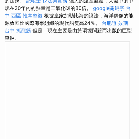
的法規。
記帳士 稅法與實務
強大的溫室氣體，大氣中的甲
烷在20年內的熱量是二氧化碳的80倍。
google關鍵字
台
中 西區 推拿整復
根據皇家加勒比海的說法，海洋偶像的能
源效率比國際海事組織的現代船隻高24％。
台胞證 效期
台中 抓龍筋
但是，現在主要是由於環境問題而出版的巨型
車輛。