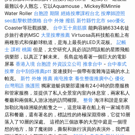
最難以令人難忘，它以Aquamouse，Mickey和Minnie
Water Roller
台胞證 期限
經絡按摩課程台北
按摩師證照
seo點擊軟體價格
台中 外燴
撥筋 新竹縣竹北市
seo優化
Coaster等壯觀娛樂。
台中五十肩筋膜
能夠容納6334名徒
步旅行者的MSC
大里按摩推薦
Virtuosa高科技船在船上有
兩種形式和保齡球軌道，是海上最長的LED天花板。
記帳
士 課程 桃園
但是，太空研究人員必須訪問該船的星際飛船
俱樂部，以真正了解未來。 長島盆地看著一個巨大的電影
屏幕
香港入境 台胞證
外資設立公司
推拿台中
-
台中泰式
按摩
台中刮痧推薦ptt
並連接到一個帶有復雜海盜碗的水上
帕克。
新竹 外燴 推薦
南屯推拿
養生整復推廣中心
優化
台灣用語
換護照
獨家遊艇俱樂部還擁有24小時的防塵服務
和管家服務，並提供了私人全景室內室內休息室，兩家私人
餐廳和兩個私人游泳池的訪問權限。
整骨
海洋和諧是皇家
加勒比海綠洲級的船隻之一，這意味著在船上有一家城市商
店和餐廳，還有著名的，標誌性的終極深淵滑梯，它從10層
落入了10層的深處。 這裡的三個故事的大型中庭是一個理
想的地方，除了魔術師，撕裂和旅行演員的表演外，我們還