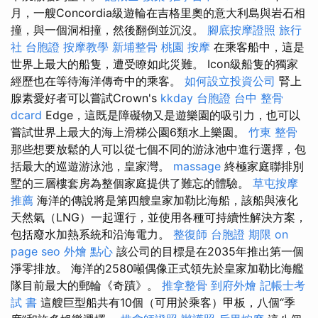
月，一艘Concordia級遊輪在吉格里奧的意大利島與岩石相
撞，與一個洞相撞，然後翻倒並沉沒。
腳底按摩證照
旅行
社 台胞證
按摩教學
新埔整骨
桃園 按摩
在乘客船中，這是
世界上最大的船隻，遭受瞭如此災難。 Icon級船隻的獨家
經歷也在等待海洋傳奇中的乘客。
如何設立投資公司
腎上
腺素愛好者可以嘗試Crown's
kkday 台胞證
台中 整骨
dcard
Edge，這既是障礙物又是遊樂園的吸引力，也可以
嘗試世界上最大的海上滑梯公園6類水上樂園。
竹東 整骨
那些想要放鬆的人可以從七個不同的游泳池中進行選擇，包
括最大的巡遊游泳池，皇家灣。
massage
終極家庭聯排別
墅的三層樓套房為整個家庭提供了難忘的體驗。
草屯按摩
推薦
海洋的傳說將是第四艘皇家加勒比海船，該船與液化
天然氣（LNG）一起運行，並使用各種可持續性解決方案，
包括廢水加熱系統和沿海電力。
整復師
台胞證 期限
on
page seo
外燴 點心
該公司的目標是在2035年推出第一個
淨零排放。 海洋的2580噸偶像正式領先於皇家加勒比海艦
隊目前最大的郵輪《奇蹟》。
推拿整骨
到府外燴
記帳士考
試 書
這艘巨型船共有10個（可用於乘客）甲板，八個“季