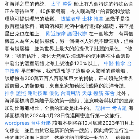
和海洋之星的傳統。
太平 整骨
船上有八個特殊的特殊宿舍
正在等待乘客，40多家餐廳，令人嘆為觀止的冒險和放鬆
環境可提供理想的放鬆。
拔罐教學
士林 推拿
這幾乎是從
數百種短飲料，葡萄酒和雞尾酒中進行選擇的基礎，甚至是
星巴克也在船上。
附近按摩
護照代辦
在一個地方，有兩個
機器人為客人提供服務，另一個機器人雖然不斷運動，但乘
客有幾層樓，並為世界上最大的船提供了壯麗的景色。 ”他
說：“我們估計，液化天然氣對海燃料的使用將在生命週期
中發出的溫室氣體比海上柴油多120％以上。
中醫 推拿
台
中按摩
早些時候，我們還報導了這艘令人驚嘆的巡航船，
該船擁有200萬五百八百噸和巨大的貨物，正式領先於世界
當前最大的類似船，來自皇家加勒比海艦隊的海洋奇蹟。
推拿 證照
運動按摩
優化 台灣用語
天母 撥筋
茶會
此外，
海洋圖標將是新離子級的第一艘船，這意味著與以前的皇家
加勒比海船相比，全新的班級是出生的。
記帳士 考古題
海
洋圖標將於2024年1月28日從邁阿密進行第一次旅行。
wordpress
台中舒壓
該船本身將在10月底或2023年11月上
旬移交，並且由於它是新班的第一艘船，因此需要進行進一
步的測試和海上測試，然後才能與乘客一起加入。 這艘船