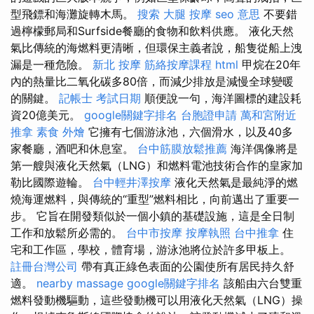
型飛鏢和海灘旋轉木馬。
搜索
大腿 按摩
seo 意思
不要錯
過檸檬郵局和Surfside餐廳的食物和飲料供應。 液化天然
氣比傳統的海燃料更清晰，但環保主義者說，船隻從船上洩
漏是一種危險。
新北 按摩
筋絡按摩課程
html
甲烷在20年
內的熱量比二氧化碳多80倍，而減少排放是減慢全球變暖
的關鍵。
記帳士 考試日期
順便說一句，海洋圖標的建設耗
資20億美元。
google關鍵字排名
台胞證申請
萬和宮附近
推拿
素食 外燴
它擁有七個游泳池，六個滑水，以及40多
家餐廳，酒吧和休息室。
台中筋膜放鬆推薦
海洋偶像將是
第一艘與液化天然氣（LNG）和燃料電池技術合作的皇家加
勒比國際遊輪。
台中輕井澤按摩
液化天然氣是最純淨的燃
燒海運燃料，與傳統的“重型”燃料相比，向前邁出了重要一
步。 它旨在開發類似於一個小鎮的基礎設施，這是全日制
工作和放鬆所必需的。
台中市按摩
按摩執照
台中推拿
住
宅和工作區，學校，體育場，游泳池將位於許多甲板上。
註冊台灣公司
帶有真正綠色表面的公園使所有居民持久舒
適。
nearby massage
google關鍵字排名
該船由六台雙重
燃料發動機驅動，這些發動機可以用液化天然氣（LNG）操