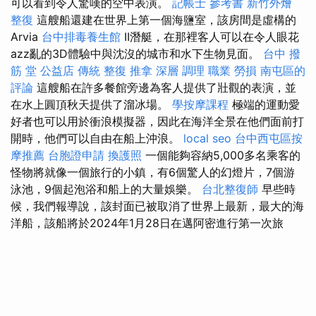
可以看到令人驚嘆的空中表演。
記帳士 參考書
新竹外燴
整復
這艘船還建在世界上第一個海鹽室，該房間是虛構的
Arvia
台中排毒養生館
II潛艇，在那裡客人可以在令人眼花
azz亂的3D體驗中與沈沒的城市和水下生物見面。
台中 撥
筋 堂 公益店 傳統 整復 推拿 深層 調理 職業 勞損 南屯區的
評論
這艘船在許多餐館旁邊為客人提供了壯觀的表演，並
在水上圓頂秋天提供了溜冰場。
學按摩課程
極端的運動愛
好者也可以用於衝浪模擬器，因此在海洋全景在他們面前打
開時，他們可以自由在船上沖浪。
local seo
台中西屯區按
摩推薦
台胞證申請
換護照
一個能夠容納5,000多名乘客的
怪物將就像一個旅行的小鎮，有6個驚人的幻燈片，7個游
泳池，9個起泡浴和船上的大量娛樂。
台北整復師
早些時
候，我們報導說，該封面已被取消了世界上最新，最大的海
洋船，該船將於2024年1月28日在邁阿密進行第一次旅