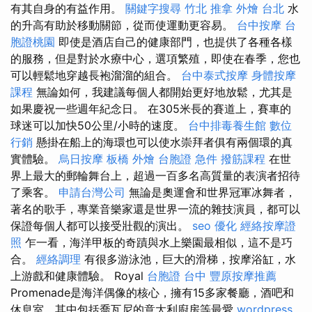
有其自身的有益作用。
關鍵字搜尋
竹北 推拿
外燴 台北
水
的升高有助於移動關節，從而使運動更容易。
台中按摩
台
胞證桃園
即使是酒店自己的健康部門，也提供了各種各樣
的服務，但是對於水療中心，選項繁殖，即使在春季，您也
可以輕鬆地穿越長袍溜溜的組合。
台中泰式按摩
身體按摩
課程
無論如何，我建議每個人都開始更好地放鬆，尤其是
如果慶祝一些週年紀念日。 在305米長的賽道上，賽車的
球迷可以加快50公里/小時的速度。
台中排毒養生館
數位
行銷
懸掛在船上的海環也可以使水崇拜者俱有兩個環的真
實體驗。
烏日按摩
板橋 外燴
台胞證 急件
撥筋課程
在世
界上最大的郵輪舞台上，超過一百多名高質量的表演者招待
了乘客。
申請台灣公司
無論是奧運會和世界冠軍冰舞者，
著名的歌手，專業音樂家還是世界一流的雜技演員，都可以
保證每個人都可以接受壯觀的演出。
seo 優化
經絡按摩證
照
乍一看，海洋甲板的奇蹟與水上樂園最相似，這不是巧
合。
經絡調理
有很多游泳池，巨大的滑梯，按摩浴缸，水
上游戲和健康體驗。 Royal
台胞證 台中
豐原按摩推薦
Promenade是海洋偶像的核心，擁有15多家餐廳，酒吧和
休息室，其中包括喬瓦尼的意大利廚房等最愛
wordpress