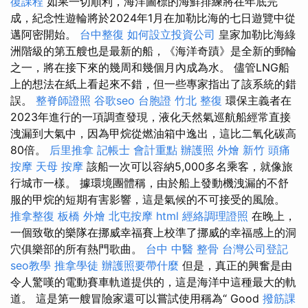
復課程
如果一切順利，海洋圖標的海鮮排練將在年底完
成，紀念性遊輪將於2024年1月在加勒比海的七日遊覽中從
邁阿密開始。
台中整復
如何設立投資公司
皇家加勒比海綠
洲階級的第五艘也是最新的船，《海洋奇蹟》是全新的郵輪
之一，將在接下來的幾周和幾個月內成為水。 儘管LNG船
上的想法在紙上看起來不錯，但一些專家指出了該系統的錯
誤。
整脊師證照
谷歌seo
台胞證
竹北 整復
環保主義者在
2023年進行的一項調查發現，液化天然氣巡航船經常直接
洩漏到大氣中，因為甲烷從燃油箱中逸出，這比二氧化碳高
80倍。
后里推拿
記帳士 會計重點
辦護照
外燴 新竹
頭痛
按摩
天母 按摩
該船一次可以容納5,000多名乘客，就像旅
行城市一樣。 據環境團體稱，由於船上發動機洩漏的不舒
服的甲烷的短期有害影響，這是氣候的不可接受的風險。
推拿整復
板橋 外燴
北屯按摩
html
經絡調理證照
在晚上，
一個致敬的樂隊在挪威幸福賽上校準了挪威的幸福感上的洞
穴俱樂部的所有熱門歌曲。
台中 中醫 整骨
台灣公司登記
seo教學
推拿學徒
辦護照要帶什麼
但是，真正的興奮是由
令人驚嘆的電動賽車軌道提供的，這是海洋中這種最大的軌
道。 這是第一艘冒險家還可以嘗試使用稱為“ Good
撥筋課