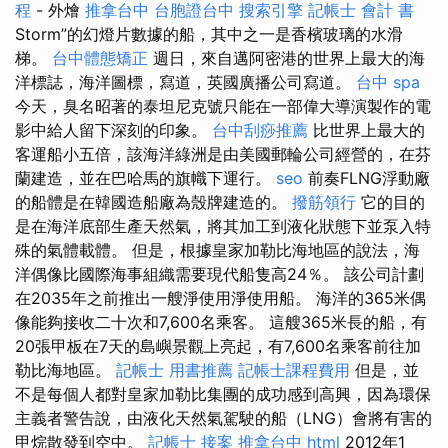
程
- 外燴
推拿台中
台胞證台中
搜索引擎
記帳士 會計 書
Storm”的幻燈片數據的船，其中之一是香檳玻璃的水滑
梯。
台中體態矯正
週日，來自邁阿密港的世界上最大的海
洋標誌，海洋圖標，寫道，英國廣播公司寫道。
台中 spa
今天，臭名昭著的泰坦尼克號只能在一部偉大導演製作的電
影中給人留下深刻的印象。
台中刮痧推薦
比世界上最大的
客運船小五倍，該海洋綠洲是由美國郵輪公司經營的，在芬
蘭建造，並在巴哈馬的旗幟下運行。
seo
前奏FLNG浮動廠
的船體是在韓國造船廠為殼牌建造的。
撥筋領行
它的目的
是在海洋底部生產天然氣，將其加工到液化狀態下並泵入特
殊的氣體載體。 但是，根據皇家加勒比海地區的說法，海
洋偶像比國際海事組織需要現代船隻高24％。 該公司計劃
在2035年之前推出一艘淨使用淨使用船。 海洋的365米偶
像能夠接收二十次和7,600名乘客。 這艘365米長的船，有
20張甲板在7天的島嶼景觀上亮起，有7,600名乘客前往加
勒比海地區。
記帳士 用書推薦
記帳士課程費用
但是，並
不是每個人都對皇家加勒比集團的成功感到高興，因為環保
主義者警告說，由液化天然氣駕駛的船（LNG）會將有害的
甲烷散發到空中。
記帳士 接案
推拿台中
html
2012年1