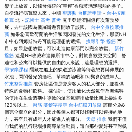
架子上放置，以觸發傳統的“幸運”香檳玻璃迷戀船的鼻子。
自從流行病寬鬆以來，中國
辦護照
台胞證申請
-
台中按摩
推薦
北 -
記帳士 高考 普考
克里亞經濟關係再次蓬勃發
展，去年該國為俄羅斯遊客開放了該國。
台中全身按摩推
薦
如果您喜歡荷蘭的生活和閃閃發光的文化生活，那麼NH
市中心阿姆斯特丹可能是理想的選擇。
搜尋引擎
撥筋
而
且，如果您想放鬆，可以走進健康部門以完全放鬆。
新竹
撥筋
這是NH收藏布達佩斯市中心，對於喜歡更大空間，舒
適性和公寓可以提供的自由的人來說，這是理想的選擇。
學按摩課程
隱藏在船上的躲避游泳池等待著想要與伸展的
水池，閃閃發光的酒吧，單獨的酒吧和DJ聚會的成年人。
竹東整骨推薦
套房社區僅是套房客人的私人部分，並提供
特殊的食物和飲料。 據估計，使用液化天然氣作為海燃料
的使用在生命週期中導致的溫室氣體排放量比海上柴油多
120％以上。
撥筋
關鍵字搜尋
台中筋膜刀放鬆
該船分為8
個完全獨立的部分，因此每個人都可以找到可以連接的地
方，甚至只有成年人才能進入的部分。
天母 推拿
我們不僅
向我們的航行現場推薦專業運動員，還向那些愛好甚至對帆