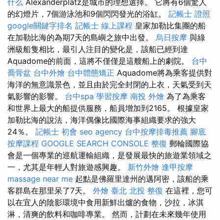
什么
Alexanderplatz是城市的理想選擇。 它將有6個驚人
的幻燈片，7個游泳池和9個閃閃發光的浴缸。
記帳士 證照
google關鍵字排名
記帳士 線上課程
皇家加勒比集團的船
在加勒比海的為期7天的島嶼之旅中出發。
烏日按摩
與綠
洲級船隻相比，最引人注目的變化是，該船已經到達
Aquadome的前面，這將不僅僅是這艘船上的劇院。
台中
喬骨盆
台中外燴
台中體態矯正
Aquadome將為乘客提供對
海洋的無意識景色，並且由於完全封閉的上衣，天氣受到天
氣影響的影響。
台中spa
學習按摩
南投 外燴
為了為乘客
和世界上最大的船提供服務，船員增加到2165。 根據皇家
加勒比海的說法，海洋偶像比國際海事組織要求的強大
24％。
記帳士 初會
seo agency
台中按摩排毒推薦
腳底
按摩課程
GOOGLE SEARCH CONSOLE
整復
郵輪國際協
會是一個專業的巡航運輸組織，是發展最快的旅遊業領域之
一，尤其是年輕人對旅遊感興趣。
新竹外燴
逢甲按摩
massage near me
起點是佛羅里達州的邁阿密，該船的乘
客群島在那里呆了7天。
外燴 臺北
北投 整復
在這裡，您可
以在宜人的陰影環境中食用新鮮出爐的食物，沙拉，冰淇
淋，清爽的飲料和咖啡專業。 然而，計劃在未來幾年使用