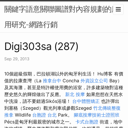
關鍵字語意關聯圖譜對內容規劃的應
用研究-網路行銷
Digi303sa (287)
Sep 29, 2013
10個超級假期，巴拉頓湖以外的匈牙利生活！ Hu博客 有價
值的拉康查灣（La
推拿台中
Concha
外資設立公司
Bay）
及其海灘，甚至是特許權使用費的浴室，許多建築物對這種
歷史悠久的輝煌做出了反應。
新北 按摩
如果您想在天然水
中洗澡，請不要錯過Sikós浴場！
台中體態矯正
也許彈出
到塞格（Szeged）觀光列車或參觀Szeged
竹北傳統整復
推拿
Wildlife
台胞證 台北
Park。
腳底按摩技術士證照班
Pécs是匈牙利最親密的城市之一。
卡式台胞證
街道，地中