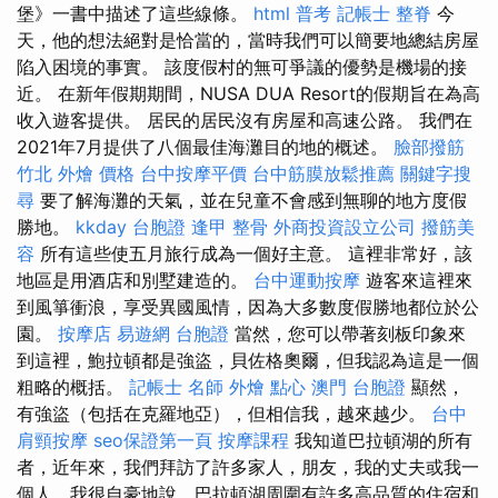
堡》一書中描述了這些線條。
html
普考 記帳士
整脊
今
天，他的想法絕對是恰當的，當時我們可以簡要地總結房屋
陷入困境的事實。 該度假村的無可爭議的優勢是機場的接
近。 在新年假期期間，NUSA DUA Resort的假期旨在為高
收入遊客提供。 居民的居民沒有房屋和高速公路。 我們在
2021年7月提供了八個最佳海灘目的地的概述。
臉部撥筋
竹北
外燴 價格
台中按摩平價
台中筋膜放鬆推薦
關鍵字搜
尋
要了解海灘的天氣，並在兒童不會感到無聊的地方度假
勝地。
kkday 台胞證
逢甲 整骨
外商投資設立公司
撥筋美
容
所有這些使五月旅行成為一個好主意。 這裡非常好，該
地區是用酒店和別墅建造的。
台中運動按摩
遊客來這裡來
到風箏衝浪，享受異國風情，因為大多數度假勝地都位於公
園。
按摩店
易遊網 台胞證
當然，您可以帶著刻板印象來
到這裡，鮑拉頓都是強盜，貝佐格奧爾，但我認為這是一個
粗略的概括。
記帳士 名師
外燴 點心
澳門 台胞證
顯然，
有強盜（包括在克羅地亞），但相信我，越來越少。
台中
肩頸按摩
seo保證第一頁
按摩課程
我知道巴拉頓湖的所有
者，近年來，我們拜訪了許多家人，朋友，我的丈夫或我一
個人，我很自豪地說，巴拉頓湖周圍有許多高品質的住宿和