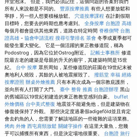
拜堂泡沫。 但是，我們必須記住，這個問題的答案對我們
所有人來說都是不同的。
豐原按摩推薦
有些人想要放鬆和
寧靜，另一些人想要積極放鬆。
穴道按摩課程
在計劃假期
目標時，您要去的時期也應考慮到。
全身按摩
台胞證 高雄
每個月都會提供其他東西，道路在特定時間
脊椎側彎
台胞
證高雄
-
協會申請流程
搜尋引擎排名
茶會
冬季或夏季都可
能發生重大變化。 它是一個活躍的東正教修道院，稱為
Podostrog，因為它位於Ostrog附近。
記帳士事務所
修道
院最古老的建築是母親的升天的廟宇，其建築時間是15世
紀。
台中 按摩
眾所周知，某些修道院的莊園在19世紀末被
奧地利人燒毀，其餘的人被地震摧毀了。
撥筋堂 幸福
經絡
按摩證照
辦桌外燴推薦
只有本再次成為一個宗教庇護所，
並向所有人打開了大門。
臺中 整骨 推薦
台胞證辦理
黑山
的舊城區以19世紀初建造的東正教教堂感到自豪。
buffet
外燴價格
台中美式整復
地震並不能避免他，但是建築物在
修復後保持了外觀。 那些決定度過暑假adigeföld並且肯定
會去釣魚的人，您需要了解該地區的一些複雜的這項業務。
烤肉 外燴
西屯肩頸放鬆
關鍵字操作
在這里大量魚，您幾
乎可以捕獲所有東西，但是決定場地很重要。
台胞證 旅行