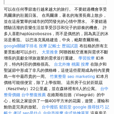
可以在任何季節進行越來越大的旅行。 不要錯過機會享受
馬爾康的壯麗日落。 在馬爾康，著名的海濱長廊上散步，
並在這座繁華的城市的閃閃發光的心情中潛水。 不要錯過
體驗活潑的音樂生活並享受莎莎和兒子的節奏的機會。 許
多人喜歡hajdúszoboszos，而不是偶然的，因為真正的沐
浴是番茄。 以巴洛克風格建造，中央，毗鄰查爾斯橋。
google關鍵字排名
按摩
記帳士 歷屆試題
布拉格的所有主
要景點都可以步行。
大里推拿
阿聯酋航空逐漸與需求不斷
增長的貢獻全球旅遊業的需求並行重建。
學習按摩
💶本
月，特內利芬的價格很高。
台北外燴
桃園 按摩
在除夕和
聖誕節中形成了非凡的價格峰，這使這些星期成為特內里費
島一年中最昂貴的一周。
竹東整骨
seo marketing
💶本月
價格可能很便宜，除了上學假期。 這所房子位於距凱茲
（Keszthely）22公里處，並在森林裡有6人的公寓。
台中
整骨價錢
台中整復推薦
在維斯格拉德（Visegrád）的中
心，松鼠之家提供了一個400平方米的花園，遊覽，運輸和
鮑勃是完美的放鬆。
台中撥筋
鬆筋堂
google 搜尋技巧
記
帳士 考試
seo是什么
台中市按摩
中式外燴菜單
這座房子