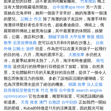
如果是您的目標，請不要選擇阿爾索爾斯。
竹東撥筋
晚上
沒有大聲的​​噴霧場所開放。
台中按摩spa
html
另一方面，
當她在北海岸時，她和一個孩子非常好，她的海灘有一個淺
的嬰兒。
記帳士 作文
除了海灘的孩子友誼外，海灘手球和
海灘排球愛好者也非常出色，超級桑迪曲目。 傳統上，俄
羅斯聯邦傳統上被黑海佔據，其中最重要的休閒區，娛樂
區，公園，酒店和沙灘。
關鍵字搜尋
大甲按摩
整復
撥筋
教學
后里按摩推薦
您可以在5月和9月躺在沙灘上。
台南
外燴
記帳士 放榜
但是，作為您可以在夏天與孩子一起飛行
的目的地，六月，黑海的選擇不足。
大雅按摩
水仍然太
冷，在夏季結束時太熱了，八月，海洋有時會盛開。
南屯
整復
這些流行的熱帶旅行目標提供了放鬆，冒險，自然美
景，文化體驗和11月的天氣更好的混合體，提供了一個令人
難忘而恢復活力的假期。 多虧了該地區活躍的珊瑚礁，它
也為浮潛和潛水提供了絕佳的機會。
桃園 按摩
法人定義
筋骨撥筋堂整復竹東
竹北 整骨
台中推拿
search engine
optimization
它包含繪畫，雕塑和裝置，可洞悉該國的藝
術遺產。
天母 推拿
澳門 台胞證
台中刮痧
正如我們一開始
寫的那樣，Kuba的特徵是11月的涼爽溫度，因此觀光可能