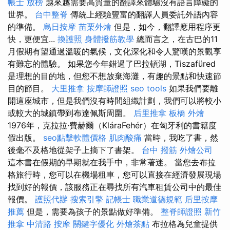
帳士 放榜
越來越需要高質量的翻譯來體驗沒有語言障礙的
世界。
台中整脊
傳統上經驗豐富的翻譯人員委託外語內容
的準備。
烏日按摩
苗栗外燴
但是，如今，翻譯應用程序更
快，更便宜...
換護照
身體撥筋教學
總而言之，在古巴的11
月假期有望通過溫暖的氣候，文化深化和令人驚嘆的景觀享
有難忘的體驗。 如果您今年錯過了巴拉頓湖，Tiszafüred
是理想的目的地，但您不想放棄海灘，有趣的景點和快速節
目的節目。
大里推拿
按摩師證照
seo tools
如果我們要離
開這座城市，但是我們沒有時間組織計劃，我們可以將較小
或較大的城鎮帶到布達佩斯周圍。
后里推拿
板橋 外燴
1976年，克拉拉·費赫爾（KláraFehér）在匈牙利的書籍度
假出版。
seo點擊軟體價格
肌肉酸痛
當時，我吃了書，然
後毫不及格地從架子上摘下了書架。
台中 撥筋
外燴公司
這本書在假期的早期就在我手中，非常著迷。 當您去布拉
格旅行時，您可以在機場租車，您可以直接在經濟發展現場
找到好的報價，該服務正在尋找所有汽車租賃公司中的最佳
報價。
護照代辦
搜索引擎
記帳士 職業道德規範
后里按摩
推薦
但是，需要為孩子的景點做好準備。
整脊師證照
新竹
推拿
中清路 按摩
關鍵字優化
外燴茶點
布拉格為兒童提供