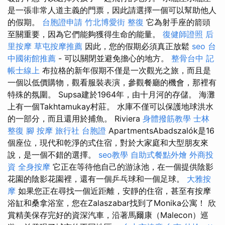
是一張非常人道主義的門票，因此請選擇一個可以幫助他人
的假期。
台胞證申請
竹北博愛街 整復
它為射手座的箭頭
至關重要，因為它們能夠獲得生命的能量。
復健師證照
后
里按摩
草屯按摩推薦
因此，您的假期必須真正放鬆
seo
台
中國術館推薦
- 可以關閉並避免擔心的地方。
整骨台中
記
帳士線上
布拉格的新年假期不僅是一次觀光之旅，而且是
一個以低價購物，觀看服裝表演，參觀餐廳的機會，那裡有
特殊的氛圍。 Supsa建於1964年，由十月河的存儲。 海灘
上有一個Takhtamukay村莊。 水庫不僅可以保護地球洪水
的一部分，而且還用於捕魚。 Riviera
身體撥筋教學
士林
整復
腳 按摩
旅行社 台胞證
ApartmentsAbadszalók是16
個座位，現代和乾淨的式住宿，對於大家庭和大型朋友來
說，是一個不錯的選擇。
seo教學
自助式餐點外燴
外商投
資
全身按摩
它正在等待他自己的游泳池，在一個提供陰影
花園的陰影花園裡，還有一個乒乓球和一個足球。
大雅按
摩
如果您正在尋找一個近距離，安靜的住宿，甚至有按摩
浴缸和桑拿浴室，您在Zalaszabar找到了Monika公寓！ 欣
賞精美保存完好的資深汽車，沿著馬爾康（Malecon）巡