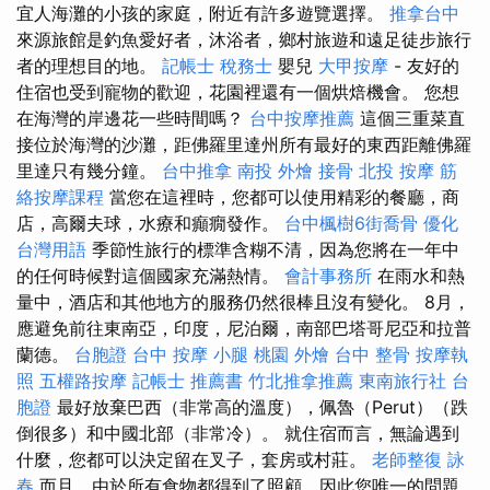
宜人海灘的小孩的家庭，附近有許多遊覽選擇。
推拿台中
來源旅館是釣魚愛好者，沐浴者，鄉村旅遊和遠足徒步旅行
者的理想目的地。
記帳士 稅務士
嬰兒
大甲按摩
- 友好的
住宿也受到寵物的歡迎，花園裡還有一個烘焙機會。 您想
在海灣的岸邊花一些時間嗎？
台中按摩推薦
這個三重菜直
接位於海灣的沙灘，距佛羅里達州所有最好的東西距離佛羅
里達只有幾分鐘。
台中推拿
南投 外燴
接骨
北投 按摩
筋
絡按摩課程
當您在這裡時，您都可以使用精彩的餐廳，商
店，高爾夫球，水療和癲癇發作。
台中楓樹6街喬骨
優化
台灣用語
季節性旅行的標準含糊不清，因為您將在一年中
的任何時候對這個國家充滿熱情。
會計事務所
在雨水和熱
量中，酒店和其他地方的服務仍然很棒且沒有變化。 8月，
應避免前往東南亞，印度，尼泊爾，南部巴塔哥尼亞和拉普
蘭德。
台胞證 台中
按摩 小腿
桃園 外燴
台中 整骨
按摩執
照
五權路按摩
記帳士 推薦書
竹北推拿推薦
東南旅行社 台
胞證
最好放棄巴西（非常高的溫度），佩魯（Perut）（跌
倒很多）和中國北部（非常冷）。 就住宿而言，無論遇到
什麼，您都可以決定留在叉子，套房或村莊。
老師整復 詠
春
而且，由於所有食物都得到了照顧，因此您唯一的問題