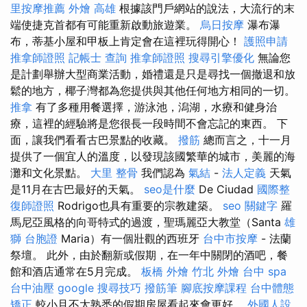
里按摩推薦
外燴 高雄
根據該門戶網站的說法，大流行的末
端使捷克首都有可能重新啟動旅遊業。
烏日按摩
瀑布瀑
布，蒂基小屋和甲板上肯定會在這裡玩得開心！
護照申請
推拿師證照
記帳士 查詢
推拿師證照
搜尋引擎優化
無論您
是計劃舉辦大型商業活動，婚禮還是只是尋找一個撤退和放
鬆的地方，椰子灣都為您提供與其他任何地方相同的一切。
推拿
有了多種用餐選擇，游泳池，潟湖，水療和健身治
療，這裡的經驗將是您很長一段時間不會忘記的東西。 下
面，讓我們看看古巴景點的收藏。
撥筋
總而言之，十一月
提供了一個宜人的溫度，以發現該國繁華的城市，美麗的海
灘和文化景點。
大里 整骨
我們認為
氣結
-
法人定義
天氣
是11月在古巴最好的天氣。
seo是什麼
De Ciudad
國際整
復師證照
Rodrigo也具有重要的宗教建築。
seo 關鍵字
羅
馬尼亞風格的向哥特式的過渡，聖瑪麗亞大教堂（Santa
雄
獅 台胞證
Maria）有一個壯觀的西班牙
台中市按摩
- 法蘭
祭壇。 此外，由於翻新或假期，在一年中關閉的酒吧，餐
館和酒店通常在5月完成。
板橋 外燴
竹北 外燴
台中 spa
台中油壓
google 搜尋技巧
撥筋筆
腳底按摩課程
台中體態
矯正
較小且不太熟悉的假期房屋看起來會更好。
外國人設