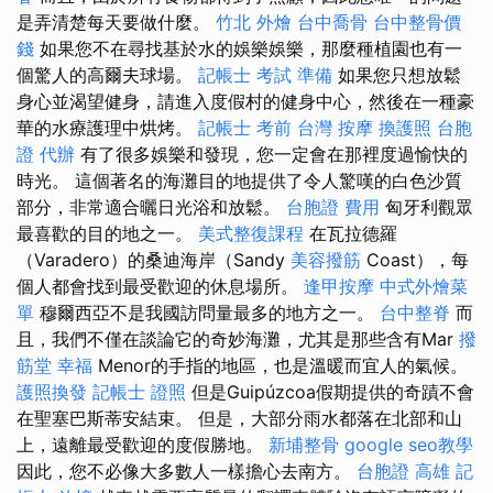
是弄清楚每天要做什麼。
竹北 外燴
台中喬骨
台中整骨價
錢
如果您不在尋找基於水的娛樂娛樂，那麼種植園也有一
個驚人的高爾夫球場。
記帳士 考試 準備
如果您只想放鬆
身心並渴望健身，請進入度假村的健身中心，然後在一種豪
華的水療護理中烘烤。
記帳士 考前
台灣 按摩
換護照
台胞
證 代辦
有了很多娛樂和發現，您一定會在那裡度過愉快的
時光。 這個著名的海灘目的地提供了令人驚嘆的白色沙質
部分，非常適合曬日光浴和放鬆。
台胞證 費用
匈牙利觀眾
最喜歡的目的地之一。
美式整復課程
在瓦拉德羅
（Varadero）的桑迪海岸（Sandy
美容撥筋
Coast），每
個人都會找到最受歡迎的休息場所。
逢甲按摩
中式外燴菜
單
穆爾西亞不是我國訪問量最多的地方之一。
台中整脊
而
且，我們不僅在談論它的奇妙海灘，尤其是那些含有Mar
撥
筋堂 幸福
Menor的手指的地區，也是溫暖而宜人的氣候。
護照換發
記帳士 證照
但是Guipúzcoa假期提供的奇蹟不會
在聖塞巴斯蒂安結束。 但是，大部分雨水都落在北部和山
上，遠離最受歡迎的度假勝地。
新埔整骨
google seo教學
因此，您不必像大多數人一樣擔心去南方。
台胞證 高雄
記