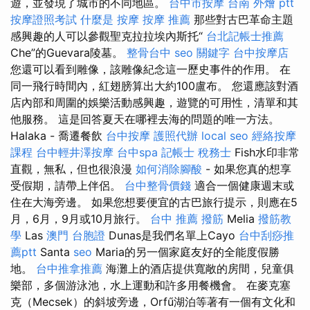
遊，並發現了城市的不同地區。
台中市按摩
台南 外燴 ptt
按摩證照考試
什麼是
按摩
按摩 推薦
那些對古巴革命主題
感興趣的人可以參觀聖克拉拉埃內斯托“
台北記帳士推薦
Che”的Guevara陵墓。
整骨台中
seo 關鍵字
台中按摩店
您還可以看到雕像，該雕像紀念這一歷史事件的作用。 在
同一飛行時間內，紅翅膀算出大約100盧布。 您還應該對酒
店內部和周圍的娛樂活動感興趣，遊覽的可用性，清單和其
他服務。 這是回答夏天在哪裡去海的問題的唯一方法。
Halaka - 喬遷餐飲
台中按摩
護照代辦
local seo
經絡按摩
課程
台中輕井澤按摩
台中spa
記帳士 稅務士
Fish水印非常
直觀，無私，但也很浪漫
如何消除腳酸
- 如果您真的想享
受假期，請帶上伴侶。
台中整骨價錢
適合一個健康週末或
住在大海旁邊。 如果您想要便宜的古巴旅行提示，則應在5
月，6月，9月或10月旅行。
台中 推薦 撥筋
Melia
撥筋教
學
Las
澳門 台胞證
Dunas是我們名單上Cayo
台中刮痧推
薦ptt
Santa
seo
Maria的另一個家庭友好的全能度假勝
地。
台中推拿推薦
海灘上的酒店提供寬敞的房間，兒童俱
樂部，多個游泳池，水上運動和許多用餐機會。 在麥克塞
克（Mecsek）的斜坡旁邊，Orfű湖泊等著有一個有文化和