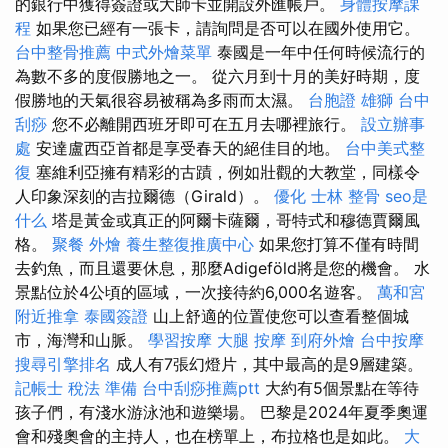
的銀行中獲得簽證或大師卡並開設外匯帳戶。
身體按摩課
程
如果您已經有一張卡，請詢問是否可以在國外使用它。
台中整骨推薦
中式外燴菜單
泰國是一年中任何時候流行的
為數不多的度假勝地之一。 從六月到十月的美好時期，度
假勝地的天氣很容易被稱為多雨而太濕。
台胞證 雄獅
台中
刮痧
您不必離開西班牙即可在五月去哪裡旅行。
設立辦事
處
安達盧西亞首都是享受春天的絕佳目的地。
台中美式整
復
塞維利亞擁有精彩的古蹟，例如壯觀的大教堂，同樣令
人印象深刻的吉拉爾德（Girald）。
優化
士林 整骨
seo是
什么
塔是黃金或真正的阿爾卡薩爾，哥特式和穆德賈爾風
格。
聚餐 外燴
養生整復推廣中心
如果您打算不僅有時間
去釣魚，而且還要休息，那麼Adigeföld將是您的機會。 水
景點位於4公頃的區域，一次接待約6,000名遊客。
萬和宮
附近推拿
泰國簽證
山上舒適的位置使您可以查看整個城
市，海灣和山脈。
學習按摩
大腿 按摩
到府外燴
台中按摩
搜尋引擎排名
成人有7張幻燈片，其中最高的是9層建築。
記帳士 稅法 準備
台中刮痧推薦ptt
大約有5個景點在等待
孩子們，有淺水游泳池和遊樂場。 巴黎是2024年夏季奧運
會和殘奧會的主持人，也在榜單上，布拉格也是如此。
大