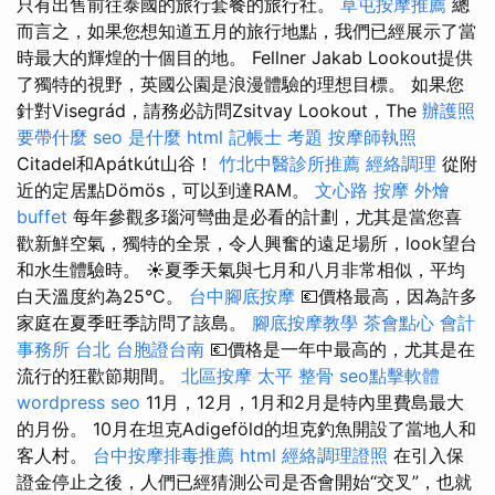
只有出售前往泰國的旅行套餐的旅行社。
草屯按摩推薦
總
而言之，如果您想知道五月的旅行地點，我們已經展示了當
時最大的輝煌的十個目的地。 Fellner Jakab Lookout提供
了獨特的視野，英國公園是浪漫體驗的理想目標。 如果您
針對Visegrád，請務必訪問Zsitvay Lookout，The
辦護照
要帶什麼
seo 是什麼
html
記帳士 考題
按摩師執照
Citadel和Apátkút山谷！
竹北中醫診所推薦
經絡調理
從附
近的定居點Dömös，可以到達RAM。
文心路 按摩
外燴
buffet
每年參觀多瑙河彎曲是必看的計劃，尤其是當您喜
歡新鮮空氣，獨特的全景，令人興奮的遠足場所，look望台
和水生體驗時。 ☀️夏季天氣與七月和八月非常相似，平均
白天溫度約為25°C。
台中腳底按摩
💶價格最高，因為許多
家庭在夏季旺季訪問了該島。
腳底按摩教學
茶會點心
會計
事務所 台北
台胞證台南
💶價格是一年中最高的，尤其是在
流行的狂歡節期間。
北區按摩
太平 整骨
seo點擊軟體
wordpress seo
11月，12月，1月和2月是特內里費島最大
的月份。 10月在坦克Adigeföld的坦克釣魚開設了當地人和
客人村。
台中按摩排毒推薦
html
經絡調理證照
在引入保
證金停止之後，人們已經猜測公司是否會開始“交叉”，也就