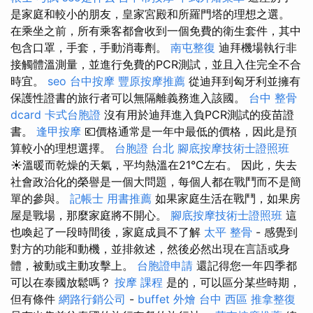
是家庭和較小的朋友，皇家宮殿和所羅門塔的理想之選。
在乘坐之前，所有乘客都會收到一個免費的衛生套件，其中
包含口罩，手套，手動消毒劑。
南屯整復
迪拜機場執行非
接觸體溫測量，並進行免費的PCR測試，並且入住完全不合
時宜。
seo
台中按摩
豐原按摩推薦
從迪拜到匈牙利並擁有
保護性證書的旅行者可以無隔離義務進入該國。
台中 整骨
dcard
卡式台胞證
沒有用於迪拜進入負PCR測試的疫苗證
書。
逢甲按摩
💶價格通常是一年中最低的價格，因此是預
算較小的理想選擇。
台胞證 台北
腳底按摩技術士證照班
☀️溫暖而乾燥的天氣，平均熱溫在21°C左右。 因此，失去
社會政治化的榮譽是一個大問題，每個人都在戰鬥而不是簡
單的參與。
記帳士 用書推薦
如果家庭生活在戰鬥，如果房
屋是戰場，那麼家庭將不開心。
腳底按摩技術士證照班
這
也喚起了一段時間後，家庭成員不了解
太平 整骨
- 感覺到
對方的功能和動機，並排敘述，然後必然出現在言語或身
體，被動或主動攻擊上。
台胞證申請
還記得您一年四季都
可以在泰國放鬆嗎？
按摩 課程
是的，可以區分某些時期，
但有條件
網路行銷公司
-
buffet 外燴
台中 西區 推拿整復