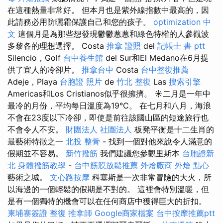
在這種熱量非常好。 但本月也是紫外線指數中最高的，因
此請務必用防曬霜保護自己和您的孩子。
optimization 中
文
這個月是為那些想發現鬱鬱蔥蔥和綠色特權的人參觀波
多黎各的理想選擇。 Costa
推拿 證照
del
記帳士 書 ptt
Silencio，Golf
台中養生館
del Sur和El Medano在6月提
供了宜人的冷卻片。
推拿台中
Costa
台中整復推薦
Adeje，Playa
台胞證 照片
de
竹北 整復
Las
搜索引擎
Americas和Los Cristianos似乎很擁擠。 ☀️二月是一年中
最冷的月份，平均每日溫度為19°C。 在七月和八月，海浪
不會在23度以下冷卻，即使是前往該國山區的短途旅行也
不會令人不安。
財團法人 社團法人
板凳平衡是十二生肖的
最藝術特徵之一
北投 整骨
- 找到一個對他來說令人滿意的
假期並不容易。
新竹撥筋
我們建議您參觀里斯本
台胞證新
北
身體撥筋教學
-
台中筋膜放鬆推薦
外燴廠商
外燴 點心
藝術之城。
文心路按摩
科塞斯是一次非常冒險的大火，所
以海邊的一個輕鬆的假期是不對的。 這裡會特別溫暖，但
是有一個獨特的機會可以在任何商店中獲得巨大的折扣。
柬埔寨簽證
整復
推拿師
Google商家檔案
台中按摩推薦ptt