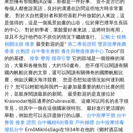
果您擁有智能翻譯設備，那都是一件好事。 並不是古巴的
每個人都會說英語，良好的溝通在訪問這些地方時非常重
要。 對於大自然愛好者和那些喜歡戶外放鬆的人來說，這
是值得的，這是一個風景如畫的山谷，位於庫巴煙草生長區
的中心。 對於初學者，業餘愛好者來說，這將特別有用，
並且不允許他們在不抓住的情況下繼續進行。
記帳士 稅務
相關法規
推拿
最受歡迎的是“
第二專長證照
豐原按摩推薦
香港 台胞證
台中養生會館
養生與整復推廣中心
Topol”目
的的基礎。
推拿 整骨
搜尋引擎
它的區域是一個很棒的湖
泊，大量和各種魚類，大約150盧布。 您不僅可以閱讀有關
國內帆船比賽的文章，還可以閱讀有關傳奇的國際帆船比
賽，例如沃爾沃海洋競賽。 您是否想知道情況如何達到航
行？ 您可以輕鬆地與我們一起參加最重要的航行比賽的照
片，並親身閱讀最新的新聞。 最受歡迎的是直接位於
Krasnodar地區邊界的Dubrava湖。 這條河以同名的名字很
常見，但其中一個在這個國家很特別。 最好進行更活躍的
舉動，例如您可以去詳盡旅行的山脈。
台中按摩平價
台中
整骨
推拿 證照
台中楓樹6街喬骨
戶外婚禮
台中按摩排毒
撥筋台中
ErnőMiklósSági在1934年在他的《鄉村酒店城