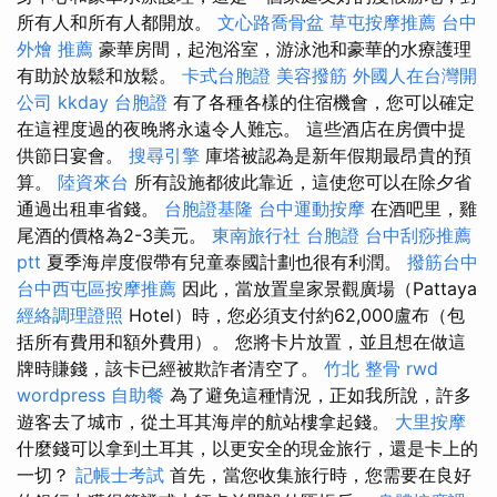
所有人和所有人都開放。
文心路喬骨盆
草屯按摩推薦
台中
外燴 推薦
豪華房間，起泡浴室，游泳池和豪華的水療護理
有助於放鬆和放鬆。
卡式台胞證
美容撥筋
外國人在台灣開
公司
kkday 台胞證
有了各種各樣的住宿機會，您可以確定
在這裡度過的夜晚將永遠令人難忘。 這些酒店在房價中提
供節日宴會。
搜尋引擎
庫塔被認為是新年假期最昂貴的預
算。
陸資來台
所有設施都彼此靠近，這使您可以在除夕省
通過出租車省錢。
台胞證基隆
台中運動按摩
在酒吧里，雞
尾酒的價格為2-3美元。
東南旅行社 台胞證
台中刮痧推薦
ptt
夏季海岸度假帶有兒童泰國計劃也很有利潤。
撥筋台中
台中西屯區按摩推薦
因此，當放置皇家景觀廣場（Pattaya
經絡調理證照
Hotel）時，您必須支付約62,000盧布（包
括所有費用和額外費用）。 您將卡片放置，並且想在做這
牌時賺錢，該卡已經被欺詐者清空了。
竹北 整骨
rwd
wordpress
自助餐
為了避免這種情況，正如我所說，許多
遊客去了城市，從土耳其海岸的航站樓拿起錢。
大里按摩
什麼錢可以拿到土耳其，以更安全的現金旅行，還是卡上的
一切？
記帳士考試
首先，當您收集旅行時，您需要在良好