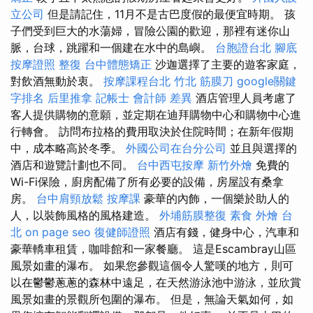
立公司
但是請記住，11月不是古巴度假的最便宜時期。 孩
子們受到巨大的水蕩婦，冒險公園的歡迎，那裡有迷你山
脈，台球，跳躍和一個建在水中的島嶼。
台胞證台北
腳底
按摩證照
整復
台中體態矯正
沙迦選擇了主要的遊客家庭，
對飲酒無動於衷。
按摩課程台北
竹北 筋膜刀
google關鍵
字排名
后里推拿
記帳士 會計師 差異
酒店管理人員考慮了
客人提供購物的意願，並定期在迪拜購物中心和購物中心進
行轉會。 訪問布拉格的費用取決於住院時間；在新年假期
中，成本略高於冬季。
外國公司在台分公司
並且與選擇的
酒店和遊覽計劃也不同。
台中西屯按摩
新竹外燴
免費的
Wi-Fi保險，廚房配備了所有必要的設備，房屋設有桑拿
房。
台中肩頸放鬆
按摩課
豪華的內飾，一個樂於助人的
人，以裝飾風格的風格建造。
外埔筋膜整復
素食 外燴 台
北
on page seo
復健師證照
酒店有錢，健身中心，汽車和
豪華轎車租賃，咖啡館和一家餐廳。 這是Escambray山區
風景如畫的瀑布。 如果您參觀這個令人驚嘆的地方，則可
以在鬱鬱蔥蔥的森林中遠足，在天然游泳池中游泳，並欣賞
風景如畫的景觀所包圍的瀑布。 但是，無論天氣如何，如