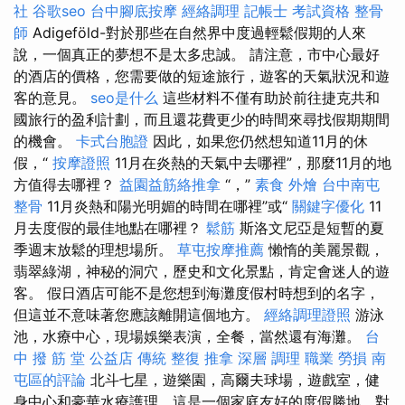
社
谷歌seo
台中腳底按摩
經絡調理
記帳士 考試資格
整骨
師
Adigeföld-對於那些在自然界中度過輕鬆假期的人來
說，一個真正的夢想不是太多忠誠。 請注意，市中心最好
的酒店的價格，您需要做的短途旅行，遊客的天氣狀況和遊
客的意見。
seo是什么
這些材料不僅有助於前往捷克共和
國旅行的盈利計劃，而且還花費更少的時間來尋找假期期間
的機會。
卡式台胞證
因此，如果您仍然想知道11月的休
假，“
按摩證照
11月在炎熱的天氣中去哪裡”，那麼11月的地
方值得去哪裡？
益園益筋絡推拿
“，”
素食 外燴
台中南屯
整骨
11月炎熱和陽光明媚的時間在哪裡”或“
關鍵字優化
11
月去度假的最佳地點在哪裡？
鬆筋
斯洛文尼亞是短暫的夏
季週末放鬆的理想場所。
草屯按摩推薦
懶惰的美麗景觀，
翡翠綠湖，神秘的洞穴，歷史和文化景點，肯定會迷人的遊
客。 假日酒店可能不是您想到海灘度假村時想到的名字，
但這並不意味著您應該離開這個地方。
經絡調理證照
游泳
池，水療中心，現場娛樂表演，全餐，當然還有海灘。
台
中 撥 筋 堂 公益店 傳統 整復 推拿 深層 調理 職業 勞損 南
屯區的評論
北斗七星，遊樂園，高爾夫球場，遊戲室，健
身中心和豪華水療護理，這是一個家庭友好的度假勝地，對