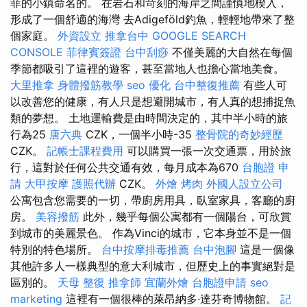
菲的小鎮命名的。 在岩石和苛刻的海岸之間謹慎地楔入，
形成了一個舒適的海灣 去Adigeföld釣魚，輕輕地帶來了整
個家庭。
外資設立
推拿台中
GOOGLE SEARCH
CONSOLE
菲律賓簽證
台中刮痧
不僅美麗的大自然在每個
季節都吸引了這裡的遊客，甚至當地人也擔心當地美食。
大里推拿
身體撥筋教學
seo 優化
台中整復推薦
有些人可
以改善您的健康，有人只是想避開城市，有人真的想捕捉魚
類的夢想。 土地運輸費是由時間決定的，其中半小時的旅
行為25
唐六典
CZK，一個半小時-35
整骨院的奇妙經歷
CZK。
記帳士課程費用
可以購買一張一次交通票，用於旅
行，這對於任何公共交通有效，每月成本為670
台胞證 申
請
大甲按摩
護照代辦
CZK。
外燴 烤肉
外國人設立公司
公寓包含您需要的一切，帶廚房用具，臥室家具，客廳的廚
房。
美容撥筋
此外，幾乎每個公寓都有一個陽台，可欣賞
到城市的美麗景色。 作為Vinci的城市，它本身並不是一個
特別的特色場所。
台中按摩排毒推薦
台中泡腳
這是一個像
其他許多人一樣典型的意大利城市，但歷史上的事實絕對是
區別的。
天母 整復
推拿師
宜蘭外燴
台胞證申請
seo
marketing
這裡有一個很棒的萊昂納多·達芬奇博物館。
記