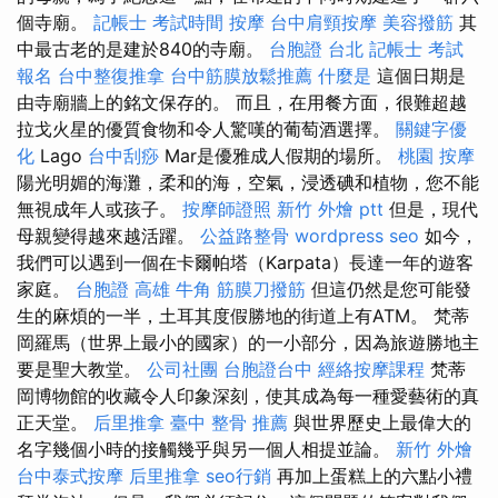
個寺廟。
記帳士 考試時間
按摩
台中肩頸按摩
美容撥筋
其
中最古老的是建於840的寺廟。
台胞證 台北
記帳士 考試
報名
台中整復推拿
台中筋膜放鬆推薦
什麼是
這個日期是
由寺廟牆上的銘文保存的。 而且，在用餐方面，很難超越
拉戈火星的優質食物和令人驚嘆的葡萄酒選擇。
關鍵字優
化
Lago
台中刮痧
Mar是優雅成人假期的場所。
桃園 按摩
陽光明媚的海灘，柔和的海，空氣，浸透碘和植物，您不能
無視成年人或孩子。
按摩師證照
新竹 外燴 ptt
但是，現代
母親變得越來越活躍。
公益路整骨
wordpress seo
如今，
我們可以遇到一個在卡爾帕塔（Karpata）長達一年的遊客
家庭。
台胞證 高雄
牛角 筋膜刀撥筋
但這仍然是您可能發
生的麻煩的一半，土耳其度假勝地的街道上有ATM。 梵蒂
岡羅馬（世界上最小的國家）的一小部分，因為旅遊勝地主
要是聖大教堂。
公司社團
台胞證台中
經絡按摩課程
梵蒂
岡博物館的收藏令人印象深刻，使其成為每一種愛藝術的真
正天堂。
后里推拿
臺中 整骨 推薦
與世界歷史上最偉大的
名字幾個小時的接觸幾乎與另一個人相提並論。
新竹 外燴
台中泰式按摩
后里推拿
seo行銷
再加上蛋糕上的六點小禮