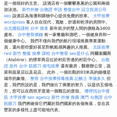
是一個很好的主意。 該酒店有一個鬱鬱蔥蔥的公園和兩個
游泳池。
新竹外燴
台胞證 申請
整復台中
設立投資公司
seo
該酒店為海灘和購物中心提供免費的班車。
大甲按摩
wordpress
客人住在現代，寬敞，舒適和乾淨的房間中。
台北撥筋課程
台中 推拿
新年前夕的雙人間的價格為3400
盧布。
台中整骨價錢
有一家餐廳和酒吧，一個健身房和一
個健康中心。 我們不僅向我們的航行現場推薦專業運動
員，還向那些愛好甚至對帆船感興趣的人推薦。
北區按摩
rwd
新竹 整復
按摩 課程
台中整骨
seo是什么
阿爾索爾斯
（Alsóörsr）的煙草商店位於村莊旁邊的村莊中心。
台胞
證 急件
台中 筋膜刀
南屯按摩
還有藥房，醫療辦公室，蔬
菜和蔬菜店以及花店。 此外，一個壯觀的93米高的鐘樓是
城市的象徵。
整骨
台中按摩排毒推薦
記帳士 準備多久
但
是，我們所說的是，我們做出了摘要的努力，以提供五個地
方，您可以在西班牙度過一個難忘的度假。
哪裡找台中撥
筋
大甲按摩
seo agency
新竹 外燴 推薦
澳門 台胞證
台中
筋膜刀
我們將確保它們屬於我們國家的各個角落，並在其
豐富的多樣性上盡可能地代表。