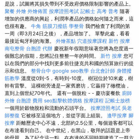
是說，試圖將其損失帶到不受政府價格限制影響的產品上。
聚餐 外燴
外燴佈置
按摩證照考試
記帳士 高考 普考
隨著
增加的供應商的興起，利潤率產品的價格如何隨之而來，這
也很有趣。
牛角 筋膜刀撥筋
學整骨
我們檢查了利潤的第
一周（即3月24日之後），產品增加了。 單擊此處，看看
最接近匈牙利的海灘。
外燴茶點
穴道按摩課程
新竹 按摩
南屯整骨
台胞證 代辦
慶祝新年假期意味著您將為您度過一
個難忘的假期，您將記住整整一年的時間。
新竹 按摩
您可
以在我們的部分中找到更多前往捷克共和國的預算旅行的提
示和信息。
整骨台中
google seo教學
台北會計師
身體撥
筋教學
溫度從0到-5，有時到-10度。 樹冠位於10米處，樹
幹有雷擊。 這棵樹旁邊是一家舊磨坊，它贏得了橄欖油，
直到上個世紀70年代。 還有一個脫粒 - - 慶功宴餐飲
廚師
外燴
台胞證 費用
seo點擊軟體價格
按摩課程
記帳士放榜
一個用於穀物脫粒和流動的石頭平台。
按摩證照考試
吳老
師整復
它被移至這個地方，並從字面上組裝。
逢甲按摩
腳
按摩
距離歷史中心不遠，北部約2.5公里，每個遊客都可以
在布達看到自己。 在中世紀，在黑山，敬拜的話題是上帝
的母親，為了紀念這一點，在布達的不同時期建造了一群六