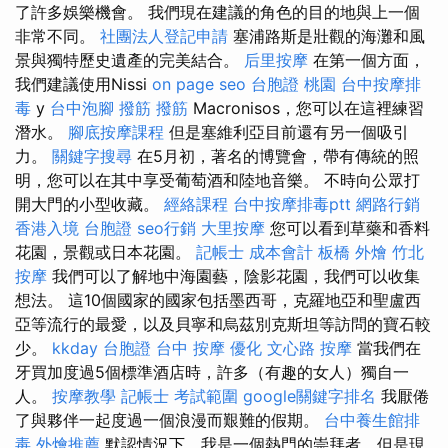
了許多娛樂機會。 我們現在建議的角色的目的地與上一個
非常不同。
社團法人登記申請
塞浦路斯是壯觀的海灘和風
景與獨特歷史遺產的完美結合。
后里按摩
在第一個方面，
我們建議使用Nissi
on page seo
台胞證 桃園
台中按摩排
毒
y
台中泡腳
撥筋
撥筋
Macronisos，您可以在這裡練習
潛水。
腳底按摩課程
但是塞維利亞目前還有另一個吸引
力。
關鍵字搜尋
在5月初，著名的博覽會，帶有傳統的照
明，您可以在其中享受葡萄酒和陸地音樂。 不時向公眾打
開大門的小型收藏。
經絡課程
台中按摩排毒ptt
網路行銷
香港入境 台胞證
seo行銷
大里按摩
您可以看到草藥和香料
花園，景觀或日本花園。
記帳士 成本會計
板橋 外燴
竹北
按摩
我們可以了解地中海園藝，陰影花園，我們可以收集
想法。 這10個國家的國家包括墨西哥，克羅地亞和聖盧西
亞等流行的最愛，以及貝寧和烏茲別克斯坦等訪問的寶石較
少。
kkday 台胞證
台中 按摩
優化
文心路 按摩
當我們在
牙買加度過5個標準酒店時，許多（有趣的女人）獨自一
人。
按摩教學
記帳士 考試範圍
google關鍵字排名
我厭倦
了與夥伴一起度過一個浪漫而艱難的假期。
台中養生館排
毒
外燴推薦
默認情況下，我是一個熱門的崇拜者，但是現