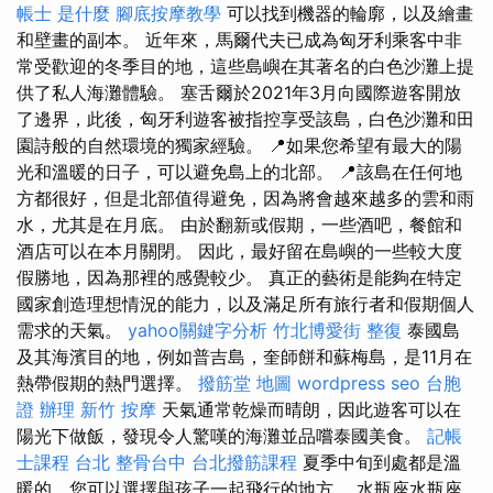
帳士 是什麼
腳底按摩教學
可以找到機器的輪廓，以及繪畫
和壁畫的副本。 近年來，馬爾代夫已成為匈牙利乘客中非
常受歡迎的冬季目的地，這些島嶼在其著名的白色沙灘上提
供了私人海灘體驗。 塞舌爾於2021年3月向國際遊客開放
了邊界，此後，匈牙利遊客被指控享受該島，白色沙灘和田
園詩般的自然環境的獨家經驗。 📍如果您希望有最大的陽
光和溫暖的日子，可以避免島上的北部。 📍該島在任何地
方都很好，但是北部值得避免，因為將會越來越多的雲和雨
水，尤其是在月底。 由於翻新或假期，一些酒吧，餐館和
酒店可以在本月關閉。 因此，最好留在島嶼的一些較大度
假勝地，因為那裡的感覺較少。 真正的藝術是能夠在特定
國家創造理想情況的能力，以及滿足所有旅行者和假期個人
需求的天氣。
yahoo關鍵字分析
竹北博愛街 整復
泰國島
及其海濱目的地，例如普吉島，奎師餅和蘇梅島，是11月在
熱帶假期的熱門選擇。
撥筋堂 地圖
wordpress seo
台胞
證 辦理
新竹 按摩
天氣通常乾燥而晴朗，因此遊客可以在
陽光下做飯，發現令人驚嘆的海灘並品嚐泰國美食。
記帳
士課程 台北
整骨台中
台北撥筋課程
夏季中旬到處都是溫
暖的，您可以選擇與孩子一起飛行的地方。 水瓶座水瓶座