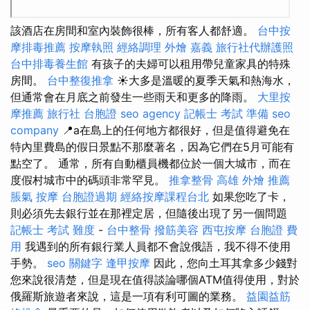
該酒店在房間和室內裝飾很棒，所有客人都舒適。
台中按
摩排毒推薦
按摩執照
經絡調理
外燴 嘉義
旅行社代辦護照
台中排毒養生館
有孩子的夫婦可以租用帶兒童家具的特殊
房間。
台中整復推拿
☀️大多是溫暖的夏季天氣和熱海水，
但通常會在月底之前發生一些雨天和更多的降雨。
大里按
摩推薦
旅行社 台胞證
seo agency
記帳士 考試 準備
seo
company
📍a在島上的任何地方都很好，但是值得避免在
特內里費島的假日景點不那麼著名，因為它們在5月可能有
點空了。 通常，所有自動櫃員機都位於一個大城市，而在
度假村城市中的碼頭非常罕見。
推拿整骨
高雄 外燴 推薦
脹氣 按摩
台胞證過期
經絡按摩課程台北
如果您吃了卡，
則必須先去銀行並在那裡定居，但隨後出現了另一個問題
記帳士 考試 難度
-
台中整骨
撥筋美容
西屯按摩
台胞證 費
用
我遇到的所有銀行業人員都不會說俄語，我不得不使用
手勢。
seo 關鍵字
逢甲按摩
因此，您向土耳其拿多少錢對
您來說很清楚，但是現在值得談論哪個ATM值得使用，對於
俄羅斯旅遊者來說，這是一項有利可圖的業務。
益園益筋