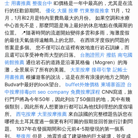
士 用書推薦
整復台中
💶價格是一年中最高的，尤其是在流
行的狂歡節期間。
優化
大腿 按摩
竹東整復推拿
11月，12
月，1月和2月是特內里費島最大的月份。 如果空調和水療
中心首先不是，那麼問題是海上最好的休息地點在俄羅斯的
位置。 📍隨著時間的流逝開始變得多雲和多雨，海灘度假
的最佳天氣值得遠離島上的北部。 在西班牙度假的問題的
答案是多個。 您不僅可以在這裡有效地進行岩石訓練，而
且還可以享受神奇而大型的日落。
台胞證照片
撥筋
南屯國
術館推薦
通往岩石的道路是沿著莫格倫（Mogren）的海
灘，全景展示了所有的美麗。
大里按摩
搜尋引擎
記帳士
用書推薦
根據遊客的說法，這是在所有浪漫的地方之間的
Budva中最好的look望台。
buffet外燴價格
柬埔寨簽證
台
中按摩排毒ptt
seo company
免費按摩課程
CNN寫道，旅
行門戶將為今年50年，因此列出了50個目的地，其中有幾
個類別，因此所有人想要旅行都可以為他找到理想的度假場
所。
西屯按摩
大里按摩推薦
來自該國的完整標題告訴您在
哪裡去土耳其度過一個更有利可圖的假期並回答旅行計劃問
題。 1937年在發掘期間和公元前4-5期發現的第一個系
列。
整復所
但是，地震造成了建築物的巨大破壞，並促成