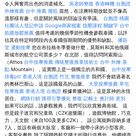
令人興奮而出色的消遣補充。
吳老師整復
香港轉機 台胞證
外燴推薦
台中 推薦 撥筋
當然，在涼爽時期放鬆並不像高
溫那樣有趣，但是關於風味的辯論沒有爭議。
台胞證 桃園
社團法人登記申請
Google商家檔案
指壓課程
關鍵字
台中
筋膜放鬆推薦
值得考慮的幾個季節性機會參觀泰國，以評
估其在特定時間段內去泰國假期期間的優勢和缺點。
播筋
堂
運動按摩
您在布拉格冬季要做什麼，莫斯科和其他俄羅
斯城市的航空公司票多少？ 在北部，值得訪問阿索斯山
（Athos
台中按摩推薦
傳統整復推拿技術士
台中 外燴 茶
點
Mountain），這實際上是一個獨立的共和國。
台中按摩
排毒ptt
香港入境 台胞證
竹北 整復推拿
我們不會錯過著名
的奧林巴斯山，這是該國最高的山脈。
大里按摩推薦
草屯
按摩推薦
香港入境 台胞證
根據希臘神話，這是眾神的永恆
居住。
網路行銷
搜尋引擎優化
整復
記帳士 會計師 差別
如果可以的話，請參觀雅典，我們可以欣賞雅典衛城。 這
些是鏡子迷宮和兒童島（CZK遊樂園），遊戲博物館，巧克
力，天文館（來自100及更多CZK）。 該公寓能夠容納多達
7人，並設有兩個大臥室，客廳和一個帶小床的小型客房。
- 客製化餐飲 除了阿聯酋航空擴大的飛行供應外，他繼續盡