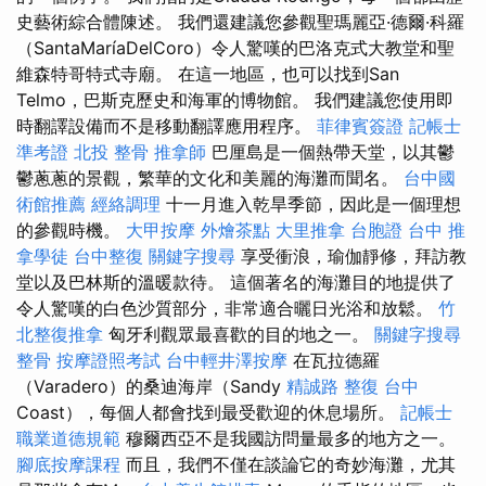
史藝術綜合體陳述。 我們還建議您參觀聖瑪麗亞·德爾·科羅
（SantaMaríaDelCoro）令人驚嘆的巴洛克式大教堂和聖
維森特哥特式寺廟。 在這一地區，也可以找到San
Telmo，巴斯克歷史和海軍的博物館。 我們建議您使用即
時翻譯設備而不是移動翻譯應用程序。
菲律賓簽證
記帳士
準考證
北投 整骨
推拿師
巴厘島是一個熱帶天堂，以其鬱
鬱蔥蔥的景觀，繁華的文化和美麗的海灘而聞名。
台中國
術館推薦
經絡調理
十一月進入乾旱季節，因此是一個理想
的參觀時機。
大甲按摩
外燴茶點
大里推拿
台胞證 台中
推
拿學徒
台中整復
關鍵字搜尋
享受衝浪，瑜伽靜修，拜訪教
堂以及巴林斯的溫暖款待。 這個著名的海灘目的地提供了
令人驚嘆的白色沙質部分，非常適合曬日光浴和放鬆。
竹
北整復推拿
匈牙利觀眾最喜歡的目的地之一。
關鍵字搜尋
整骨
按摩證照考試
台中輕井澤按摩
在瓦拉德羅
（Varadero）的桑迪海岸（Sandy
精誠路 整復 台中
Coast），每個人都會找到最受歡迎的休息場所。
記帳士
職業道德規範
穆爾西亞不是我國訪問量最多的地方之一。
腳底按摩課程
而且，我們不僅在談論它的奇妙海灘，尤其