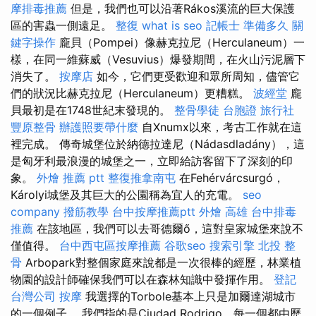
摩排毒推薦
但是，我們也可以沿著Rákos溪流的巨大保護
區的害蟲一側遠足。
整復
what is seo
記帳士 準備多久
關
鍵字操作
龐貝（Pompei）像赫克拉尼（Herculaneum）一
樣，在同一維蘇威（Vesuvius）爆發期間，在火山污泥層下
消失了。
按摩店
如今，它們更受歡迎和眾所周知，儘管它
們的狀況比赫克拉尼（Herculaneum）更糟糕。
波經堂
龐
貝最初是在1748世紀末發現的。
整骨學徒
台胞證 旅行社
豐原整骨
辦護照要帶什麼
自Xnumx以來，考古工作就在這
裡完成。 傳奇城堡位於納德拉達尼（Nádasdladány），這
是匈牙利最浪漫的城堡之一，立即給訪客留下了深刻的印
象。
外燴 推薦 ptt
整復推拿南屯
在Fehérvárcsurgó，
Károlyi城堡及其巨大的公園稱為宜人的充電。
seo
company
撥筋教學
台中按摩推薦ptt
外燴 高雄
台中排毒
推薦
在該地區，我們可以去哥德爾ő，這對皇家城堡來說不
僅值得。
台中西屯區按摩推薦
谷歌seo
搜索引擎
北投 整
骨
Arbopark對整個家庭來說都是一次很棒的經歷，林業植
物園的設計師確保我們可以在森林知識中發揮作用。
登記
台灣公司
按摩
我選擇的Torbole基本上只是加爾達湖城市
的一個例子。 我們指的是Ciudad Rodrigo，每一個都由歷