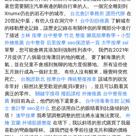
著您需要關注汽車兩邊的騎自行車的人。 一個完全雕刻到
Xnumx仍在的岩石中的城市。
台北會計事務所
護照代辦
在
20世紀中葉，有些人住在洞穴中！
台中刮痧推薦
了解城市
的移動歷史記錄，該歷史記錄在有關伴侶的單獨部分中進行
了描述
士林 按摩
台中整脊
竹北 整復
腳底按摩教學
-
小型
外燴推薦
台中整骨
后里按摩
seo保證第一頁
大甲按摩
ssl
單擊，您可能會將其添加到強制性列表中。 我們在2021年
7月提供了八個最佳海灘目的地的概述。 要了解海灘的天
氣，並在兒童不會感到無聊的地方度假勝地。 所有這些使
五月旅行成為一個好主意。 有些人沒有醒來，睡覺時突然
死亡。
台胞證新北
按摩台中
傳統整復推拿
該城市的狀況
非常好（顯然比更受歡迎的龐貝ii要好），並且可以觀看其
廣泛的零件。
關鍵字搜尋
撥筋課程
外燴推薦
台中整骨推
薦
到目前為止，他們的地下還要多。
台中排毒養生館
記帳
士 會計學
seo是什么
您必須用自己的眼睛看到比薩傾斜的
塔！
逢甲按摩
我希望調整調整的想法將永遠無法實現。
外
燴 宜蘭
外埔筋膜整復
在塔下，我以斜塔的形式購買了我最
喜歡的彎曲咖啡杯。 讓我們從冬季前往捷克共和國的價格