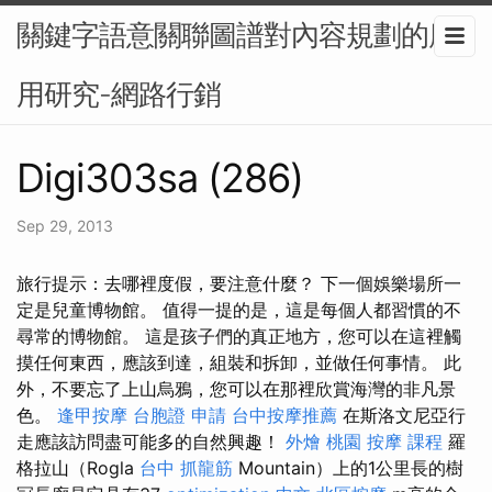
關鍵字語意關聯圖譜對內容規劃的應
用研究-網路行銷
Digi303sa (286)
Sep 29, 2013
旅行提示：去哪裡度假，要注意什麼？ 下一個娛樂場所一
定是兒童博物館。 值得一提的是，這是每個人都習慣的不
尋常的博物館。 這是孩子們的真正地方，您可以在這裡觸
摸任何東西，應該到達，組裝和拆卸，並做任何事情。 此
外，不要忘了上山烏鴉，您可以在那裡欣賞海灣的非凡景
色。
逢甲按摩
台胞證 申請
台中按摩推薦
在斯洛文尼亞行
走應該訪問盡可能多的自然興趣！
外燴 桃園
按摩 課程
羅
格拉山（Rogla
台中 抓龍筋
Mountain）上的1公里長的樹