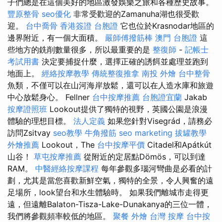
子們總是在這個美好的地區激發娛樂之旅和各種歷史故事。
豐原整骨
seo優化
非常受歡迎的Zamanuha湖也很受歡
迎。
台中喬骨
香港簽證 台胞證
它也位於Krasnodar地區的
邊界附近，有一個大面積。
嚴師傅撥筋棒
澳門 台胞證
這
些地方的銑削數量很多，所以最重要的是
整復師
-
記帳士
考試用書
決定要捕捉什麼，選擇正確的誘餌並處理並跑到
地面上。
經絡按摩教學
傳統整復推拿
南投 外燴
台中整骨
魚類，不僅可以在山河海岸放鬆，還可以在人造水庫和旅遊
中心放鬆身心。 Fellner
台中按摩推薦
台胞證宜蘭
Jakab
按摩證照班
Lookout提供了獨特的視野，英國公園是浪漫
體驗的理想目標。
法人定義
如果您針對Visegrád，請務必
訪問Zsitvay
seo教學
牛角撥筋
seo marketing
拔罐教學
外燴推薦
Lookout，The
台中按摩平價
Citadel和Apátkút
山谷！
草屯按摩推薦
從附近的定居點Dömös，可以到達
RAM。
中醫經絡按摩課程
每年參觀多瑙河彎曲是必看的計
劃，尤其是當您喜歡新鮮空氣，獨特的全景，令人興奮的遠
足場所，look望台和水生體驗時。 如果我們離城市走得更
遠，但遠離Balaton-Tisza-Lake-Dunakanya的三位一體，
我們將參觀頻率較低的地區。
聚餐 外燴
台灣 按摩
台中按