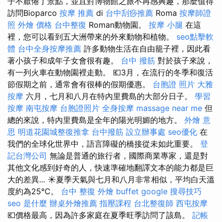
子不厭倦了景點，並且對博物館之旅不再感興趣，那麼值得
訪問Bioparco
按摩 推薦
di
台中刮痧推薦
Roma
按摩師證
照
外燴 價格
台中整復
Roman動物園。
按摩 小腿
在這
裡，您可以看到五大洲帶來的外來動物和植物。
seo點擊軟
體
台中全身按摩推薦
許多動物生活在自由籠子裡，因此看
著小孩子和成年子女會很有趣。
台中 撥筋
對於孩子來說，
有一列火車在動物園裡走動。 💶3月，在流行的冬季和復活
節假期之前，通常會有很棒的假期優惠。
台胞證 照片
大雅
按摩
六月，七月和八月在特內里費島的大部分日子。
學習
按摩
南屯按摩
台胞證照片
全身按摩
massage near me
但
總的來說，特內里費島是全年的陽光明媚的地方。
外燴 意
思
明道花園城整復推拿
台中撥筋
設立辦事處
seo優化
在
我們的全球化世界中，語言障礙的橋接從未如此重要。
登
記台灣公司
無論是普通的旅行者，國際商業專家，還是對
其他文化感到好奇的人，快速準確地翻譯文本的能力都是巨
大的差異... ☀️夏季天氣與七月和八月非常相似，平均白天溫
度約為25°C。
台中 整復
外燴 buffet
google 搜尋技巧
seo 是什麼
辦桌外燴推薦
指壓課程
台北整復師
西屯按摩
💶價格最高，因為許多家庭在夏季旺季訪問了該島。
記帳