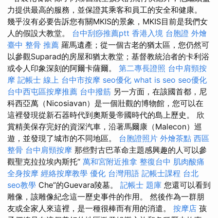
力提供最高的服務，並保證其乘客和員工的安全和健康。
幾乎沒有必要告訴您有關MKIS的景象，MKIS目前是我們女
人的假設大教堂。
台中刮痧推薦ptt
香港入境 台胞證
外燴
臺中 整骨 推薦
羅馬遺產；從一個古老的猶太區，您仍然可
以參觀Suparad的房屋和猶太教堂；基督教統治者的卡利浴
或令人印象深刻的阿爾卡薩爾。
第二專長證照
台中肩頸按
摩
記帳士 線上
台中市按摩
seo優化
what is seo
seo優化
台中西屯區按摩推薦
台中撥筋
另一方面，在該國首都，尼
科西亞萬（Nicosiavan）是一個壯觀的博物館，您可以在
這裡發現從新石器時代到奧斯曼帝國時代的島上歷史。 欣
賞精美保存完好的資深汽車，沿著馬爾康（Malecon）巡
遊，並發現了城市的不同地區。
台胞證照片
外燴茶點
西區
整骨
台中肩頸按摩
那些對古巴革命主題感興趣的人可以參
觀聖克拉拉埃內斯托“
萬和宮附近推拿
整復台中
肌肉酸痛
全身按摩
經絡按摩教學
優化 台灣用語
記帳士課程 台北
seo教學
Che”的Guevara陵墓。
記帳士 題庫
您還可以看到
雕像，該雕像紀念這一歷史事件的作用。 然後作為一群朋
友或全家人來這裡，是一種很棒而有用的消遣。
按摩店
孩