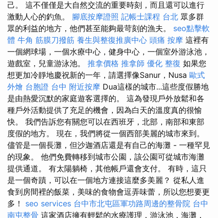
己。 這不僅僅是大自然交流的重要時刻，而且還可以進行
激動人心的釣魚。
腳底按摩證照
記帳士課程 台北
眾多群
眾的利益的地方，他們甚至能夠最苛刻的漁夫。
seo點擊軟
體
牛角 筋膜刀撥筋
養生與整復推廣中心
頭痛 按摩
這裡有
一個網球場，一個水療中心，健身中心，一個室外游泳池，
遊戲室，兒童游泳池。
推拿價格
推拿師
優化
整復
如果您
想更加冷靜地慶祝新的一年，請選擇像Sanur，Nusa
歐式
外燴
台胞證 台中
附近按摩
Dua這樣的城市...這些度假勝地
是由熱愛沉默的家庭遊客選擇的。 這為發現戶外放鬆和各
種戶外活動提供了充足的機會，因為白天的溫度真的很愉
快。 我們告訴您有關您可以在西班牙，北部，南部和東部
度假的地方。 現在，我們將從一個西部美麗的城市來到。
儘管是一個長灘，但沙迦酒店還是有自己的海灘 - 一種罕見
的現象。 他們免費轉移到城市公園，該公園可從城市海灘
提供通道。 有太陽躺椅，其他帳戶還會支付。 有時，這只
是一個奇蹟，可以在一個地方連接這麼多美麗？ 從私人進
食到房間裡的飯菜，美味的食物會逗弄味蕾，所以您想要更
多！
seo services
台中市北屯區軍功路周邊的整骨院
台中
南屯整骨
這家酒店擁有輕鬆的水療護理，游泳池，海灘，