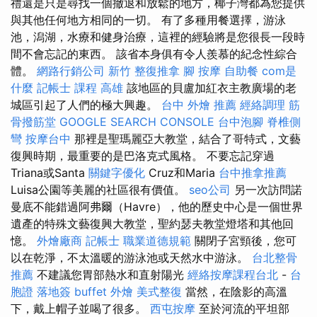
禮還是只是尋找一個撤退和放鬆的地方，椰子灣都為您提供
與其他任何地方相同的一切。 有了多種用餐選擇，游泳
池，潟湖，水療和健身治療，這裡的經驗將是您很長一段時
間不會忘記的東西。 該省本身俱有令人羨慕的紀念性綜合
體。
網路行銷公司
新竹 整復推拿
腳 按摩
自助餐
com是
什麼
記帳士 課程 高雄
該地區的貝盧加紅衣主教廣場的老
城區引起了人們的極大興趣。
台中 外燴 推薦
經絡調理
筋
骨撥筋堂
GOOGLE SEARCH CONSOLE
台中泡腳
脊椎側
彎
按摩台中
那裡是聖瑪麗亞大教堂，結合了哥特式，文藝
復興時期，最重要的是巴洛克式風格。 不要忘記穿過
Triana或Santa
關鍵字優化
Cruz和Maria
台中推拿推薦
Luisa公園等美麗的社區很有價值。
seo公司
另一次訪問諾
曼底不能錯過阿弗爾（Havre），他的歷史中心是一個世界
遺產的特殊文藝復興大教堂，聖約瑟夫教堂燈塔和其他回
憶。
外燴廠商
記帳士 職業道德規範
關閉子宮頸後，您可
以在乾淨，不太溫暖的游泳池或天然水中游泳。
台北整骨
推薦
不建議您胃部熱水和直射陽光
經絡按摩課程台北
-
台
胞證 落地簽
buffet 外燴
美式整復
當然，在陰影的高溫
下，戴上帽子並喝了很多。
西屯按摩
至於河流的平坦部