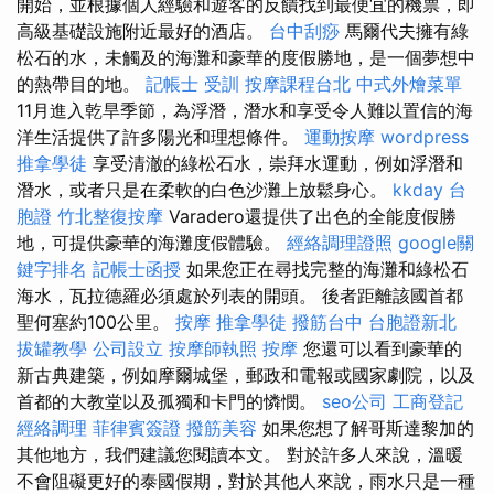
開始，並根據個人經驗和遊客的反饋找到最便宜的機票，即
高級基礎設施附近最好的酒店。
台中刮痧
馬爾代夫擁有綠
松石的水，未觸及的海灘和豪華的度假勝地，是一個夢想中
的熱帶目的地。
記帳士 受訓
按摩課程台北
中式外燴菜單
11月進入乾旱季節，為浮潛，潛水和享受令人難以置信的海
洋生活提供了許多陽光和理想條件。
運動按摩
wordpress
推拿學徒
享受清澈的綠松石水，崇拜水運動，例如浮潛和
潛水，或者只是在柔軟的白色沙灘上放鬆身心。
kkday 台
胞證
竹北整復按摩
Varadero還提供了出色的全能度假勝
地，可提供豪華的海灘度假體驗。
經絡調理證照
google關
鍵字排名
記帳士函授
如果您正在尋找完整的海灘和綠松石
海水，瓦拉德羅必須處於列表的開頭。 後者距離該國首都
聖何塞約100公里。
按摩
推拿學徒
撥筋台中
台胞證新北
拔罐教學
公司設立
按摩師執照
按摩
您還可以看到豪華的
新古典建築，例如摩爾城堡，郵政和電報或國家劇院，以及
首都的大教堂以及孤獨和卡門的憐憫。
seo公司
工商登記
經絡調理
菲律賓簽證
撥筋美容
如果您想了解哥斯達黎加的
其他地方，我們建議您閱讀本文。 對於許多人來說，溫暖
不會阻礙更好的泰國假期，對於其他人來說，雨水只是一種