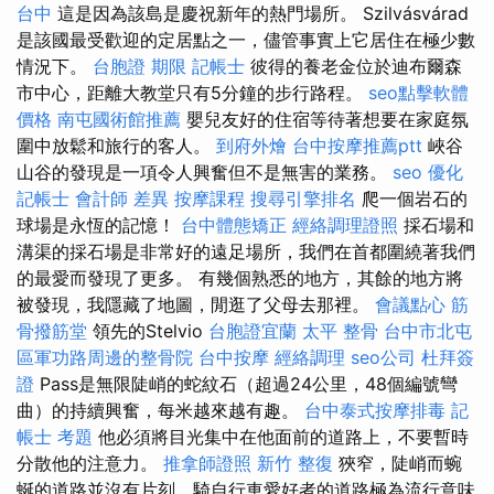
台中
這是因為該島是慶祝新年的熱門場所。 Szilvásvárad
是該國最受歡迎的定居點之一，儘管事實上它居住在極少數
情況下。
台胞證 期限
記帳士
彼得的養老金位於迪布爾森
市中心，距離大教堂只有5分鐘的步行路程。
seo點擊軟體
價格
南屯國術館推薦
嬰兒友好的住宿等待著想要在家庭氛
圍中放鬆和旅行的客人。
到府外燴
台中按摩推薦ptt
峽谷
山谷的發現是一項令人興奮但不是無害的業務。
seo 優化
記帳士 會計師 差異
按摩課程
搜尋引擎排名
爬一個岩石的
球場是永恆的記憶！
台中體態矯正
經絡調理證照
採石場和
溝渠的採石場是非常好的遠足場所，我們在首都圍繞著我們
的最愛而發現了更多。 有幾個熟悉的地方，其餘的地方將
被發現，我隱藏了地圖，閒逛了父母去那裡。
會議點心
筋
骨撥筋堂
領先的Stelvio
台胞證宜蘭
太平 整骨
台中市北屯
區軍功路周邊的整骨院
台中按摩
經絡調理
seo公司
杜拜簽
證
Pass是無限陡峭的蛇紋石（超過24公里，48個編號彎
曲）的持續興奮，每米越來越有趣。
台中泰式按摩排毒
記
帳士 考題
他必須將目光集中在他面前的道路上，不要暫時
分散他的注意力。
推拿師證照
新竹 整復
狹窄，陡峭而蜿
蜒的道路並沒有片刻，騎自行車愛好者的道路極為流行意味