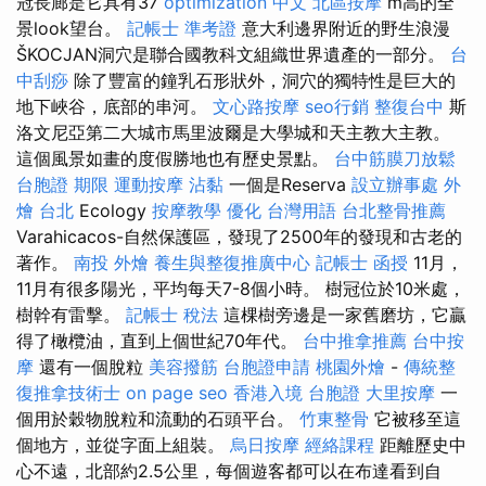
冠長廊是它具有37
optimization 中文
北區按摩
m高的全
景look望台。
記帳士 準考證
意大利邊界附近的野生浪漫
ŠKOCJAN洞穴是聯合國教科文組織世界遺產的一部分。
台
中刮痧
除了豐富的鐘乳石形狀外，洞穴的獨特性是巨大的
地下峽谷，底部的串河。
文心路按摩
seo行銷
整復台中
斯
洛文尼亞第二大城市馬里波爾是大學城和天主教大主教。
這個風景如畫的度假勝地也有歷史景點。
台中筋膜刀放鬆
台胞證 期限
運動按摩
沾黏
一個是Reserva
設立辦事處
外
燴 台北
Ecology
按摩教學
優化 台灣用語
台北整骨推薦
Varahicacos-自然保護區，發現了2500年的發現和古老的
著作。
南投 外燴
養生與整復推廣中心
記帳士 函授
11月，
11月有很多陽光，平均每天7-8個小時。 樹冠位於10米處，
樹幹有雷擊。
記帳士 稅法
這棵樹旁邊是一家舊磨坊，它贏
得了橄欖油，直到上個世紀70年代。
台中推拿推薦
台中按
摩
還有一個脫粒
美容撥筋
台胞證申請
桃園外燴
-
傳統整
復推拿技術士
on page seo
香港入境 台胞證
大里按摩
一
個用於穀物脫粒和流動的石頭平台。
竹東整骨
它被移至這
個地方，並從字面上組裝。
烏日按摩
經絡課程
距離歷史中
心不遠，北部約2.5公里，每個遊客都可以在布達看到自