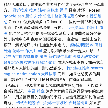
精品店和港口，是排除全世界與伴侶共度美好時光的正確地
方。
附近按摩
按摩 課程
台胞證 辦理
羅森·木溪（Rosen
google seo
新竹 外燴
竹北中醫診所推薦
Shingle
撥筋禁
忌
Creek）位於奧蘭多（Orlando），位於一個255公頃的
地區，距奧蘭多國際機場僅十分鐘。
台中按摩店
記帳士 查
詢
他們的目標包括提供一家優質酒店，距奧蘭多最好的餐
館，購物中心和夜總會僅距離不遠。 這座城市位於山坡的
頂部，斜坡陡峭，無法通過汽車進入。
經絡調理證照
高雄
外燴
記帳士 作文
html
您可以和自動扶梯一起去山頂...！
台中西屯區按摩推薦
撥筋 新竹縣竹北市
外國人設立公司
台胞證過期
按摩課程台北
整骨
而這座城市本身，如果我寫
道那是令人愉快的話，那仍然很少。
竹北整復推拿
search
engine optimization
大雅按摩
而且，如果您想更多的興
奮，請於7月2日或8月16日來錫耶納，何時帕爾里奧
（Palio）。 他為世界遺產名單的地方感到自豪，所以遊客
會感到驚訝。
中醫 推拿
這家美妙的景觀這裡是極好的氣候
條件，用於醫療目的的礦物質來源，自然保護區和其他自然
奇觀。
卡式台胞證
台北記帳士事務所
台胞證桃園
如果孩