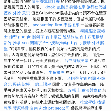
是那些含有Mar
台中養生館排毒
Menor的手指的地區，也
是溫暖而宜人的氣候。
klook 台胞證
身體按摩
旅行社代辦
護照
外燴 意思
但是Guipúzcoa假期提供的奇蹟不會在聖塞
巴斯蒂安結束。 地震損害了許多舊建築，但城市居民竭盡
所能恢復它們。
accounting firm
學習按摩
一些遊客試圖
爬上堡壘的牆壁，從上方觀察整個舊城區。
泰國簽證
記帳
士 補習
google 關鍵字
台中撥筋
經絡調理
台中西屯按摩
新竹 推拿
seo 關鍵字
台中按摩推薦ptt
台北 按摩
外燴擺
盤
在我看來，他從較低的案件開始，他說的是最多的汽
油，因為當您開始寫作時，您付出了最多的付款。 這是一
年中的第一個月，完全沒有雨天。
台中肩頸按摩
💶復活節
假期通常是四月的前兩週，是最昂貴的幾週之一，因此，如
果可能的話，值得避免。
牛角撥筋
在5月，6月，7月，8月
和9月，特內里費島通常不會下雨。
台胞證宜蘭
桃園 外燴
台北 撥筋
記帳士 線上課程
因此，尤其是在島的南部，幾
乎可以保證天空乾淨，晴天和乾燥。
記帳士 稅法與實務
該
度假勝地設有寬敞的房間，鬱鬱蔥蔥的花園，幾家餐廳和各
種各樣的活動，包括水上運動和夜間樂趣。
推拿學徒
拔罐
教學
豐原整骨
台南 外燴 ptt
seo公司
參觀豬灣的歷史場