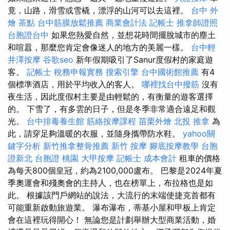
竟，山路，滑雪或雪橇，漂浮的山河可以去這裡。
台中 外
燴 茶點
台中筋膜放鬆推薦
商業會計法 記帳士
推拿師證照
台胞證台中
如果您熱愛自然，並想花時間擺脫城市的塵土
和喧囂，那麼您肯定會像迷人的地方的美麗一樣。
台中輕
井澤按摩
谷歌seo
新年假期吸引了Sanur度假村的家庭遊
客。
記帳士 稅務申報實務
搜索引擎
台中國術館推薦
有4
個標準酒店，用於平均收入的客人。
哪裡找台中撥筋
沒有
夜生活，因此度假村主要是由輕鬆的，有衡量的遊客選擇
的。 下雪了，有多雲的日子，但是冬季非常適合遠足和觀
光。
台中排毒養生館
筋絡按摩課程
苗栗外燴
北投 推拿
為
此，請穿足夠溫暖的衣服，並隨身攜帶防水鞋。
yahoo關
鍵字分析
新竹推拿整骨推薦
新竹 按摩
腳底按摩教學
台胞
證新北
台胞證 桃園
大甲按摩
記帳士 成本會計
租車的價格
為每天800個皇冠，約為2100,000盧布。 巴黎是2024年夏
季奧運會和殘奧會的主持人，也在榜單上，布拉格也是如
此。 根據該門戶網站的說法，大流行的末端使捷克首都有
可能重新啟動旅遊業。 瀑布瀑布，蒂基小屋和甲板上肯定
會在這裡玩得開心！ 無論您是計劃舉辦大型商業活動，婚