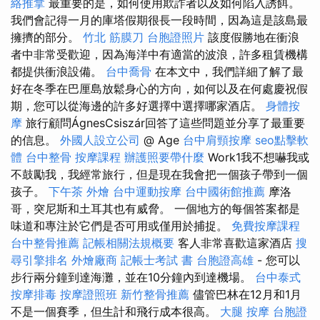
絡推拿
最重要的是，如何使用欺詐者以及如何陷入誘餌。
我們會記得一月的庫塔假期很長一段時間，因為這是該島最
擁擠的部分。
竹北 筋膜刀
台胞證照片
該度假勝地在衝浪
者中非常受歡迎，因為海洋中有適當的波浪，許多租賃機構
都提供衝浪設備。
台中喬骨
在本文中，我們詳細了解了最
好在冬季在巴厘島放鬆身心的方向，如何以及在何處慶祝假
期，您可以從海邊的許多好選擇中選擇哪家酒店。
身體按
摩
旅行顧問ÁgnesCsiszár回答了這些問題並分享了最重要
的信息。
外國人設立公司
@ Age
台中肩頸按摩
seo點擊軟
體
台中整骨
按摩課程
辦護照要帶什麼
Work1我不想嚇我或
不鼓勵我，我經常旅行，但是現在我會把一個孩子帶到一個
孩子。
下午茶 外燴
台中運動按摩
台中國術館推薦
摩洛
哥，突尼斯和土耳其也有威脅。 一個地方的每個答案都是
味道和專注於它們是否可用或僅用於捕捉。
免費按摩課程
台中整骨推薦
記帳相關法規概要
客人非常喜歡這家酒店
搜
尋引擎排名
外燴廠商
記帳士考試 書
台胞證高雄
- 您可以
步行兩分鐘到達海灘，並在10分鐘內到達機場。
台中泰式
按摩排毒
按摩證照班
新竹整骨推薦
儘管巴林在12月和1月
不是一個賽季，但生計和飛行成本很高。
大腿 按摩
台胞證