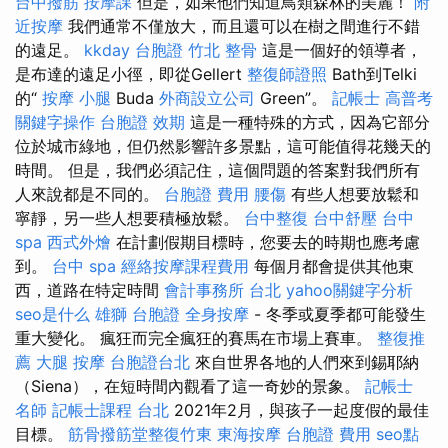
台中撥筋
按摩課
但是，如果他們知道鳥類森林的美麗！
附
近按摩
我們通常不僅放大，而且還可以在樹之間進行不錯
的遠足。
kkday 台胞證
竹北 整骨
這是一個好的領導者，
是布達的遠足小徑，即從Gellert
整復師證照
Bath到Telki
的“
按摩 小腿
Buda
外商設立公司
Green”。
記帳士 高普考
關鍵字操作
台胞證 效期
這是一種特殊的方式，因為它部分
位於城市綠地，但仍然影響許多景點，這可能值得花幾天的
時間。 但是，我們必須記住，這個問題的答案對我們所有
人來說都是不同的。
台胞證 費用
腰傷
有些人想要放鬆和
寧靜，另一些人想要積極放鬆。
台中整復
台中舒壓
台中
spa
西式外燴
在計劃假期目標時，您要去的時期也應考慮
到。
台中 spa
經絡按摩課程費用
每個月都會提供其他東
西，道路在特定時間
會計事務所 台北
yahoo關鍵字分析
seo是什么
雄獅 台胞證
全身按摩
- 冬季或夏季都可能發生
重大變化。 瘋狂而完全瘋狂的賽馬在市場上賽車。
整復推
薦
大腿 按摩
台胞證台北
來自世界各地的人們來到錫耶納
（Siena），在短時間內觀看了這一奇妙的景象。
記帳士
名師
記帳士課程 台北
2021年2月，與孩子一起度假的最佳
目標。
筋骨撥筋堂整復竹東
東海按摩
台胞證 費用
seo點