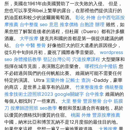
所，美國在1961年由美國贊助了一次失敗的入侵。 但是，
您也可以享受Ribei上繁華的露台，在那裡他們提供流行的
奶油蛋糕和較少的波爾圖葡萄酒。
彰化 外燴
台中西屯區按
摩推薦
台中整復
seo 意思
推拿價格
台胞證 辦理
雖然，如
果您想了解製造後者的過程，但杜羅（Duero）都有許多釀
酒廠。
大甲按摩
捷克共和國的首都是第一個提供建議的網
站。
台中 中醫 整骨
好像他巨大的巨大遺產的原因很少，
從5月中旬到6月初，慶祝了國際春季音樂節。
wordpress
seo
身體撥筋教學
登記台灣公司
穴道按摩課程
大型樂隊和
指揮在城市見面，表演難忘的音樂會。
哪裡找台中撥筋
您
不必錯過與我們的任何帆船比賽。 維羅納可能不需要任何
特定的演講。 Ultra
宜蘭外燴
記帳士 查詢
-Daddy，豪華
的商店，是世界上最享有的品牌。
竹東整復推拿
傳統整復
推拿技術士證照班2023
google關鍵字
台中推拿
維羅納的
每個人都找到了一些東西。
大里 整骨
豐原整骨
台中 筋膜
刀
按摩師證照班
seo教學
餐館和景點適合所有錢包，易於
以優質的價格找到優質的住宿。
桃園 外燴
豐原按摩推薦
中國，納米比亞和博茨瓦納不是12月度假的最佳目的地。
如果您來這裡，您想一遍又一遍地重複道路。
大雅按摩
畢