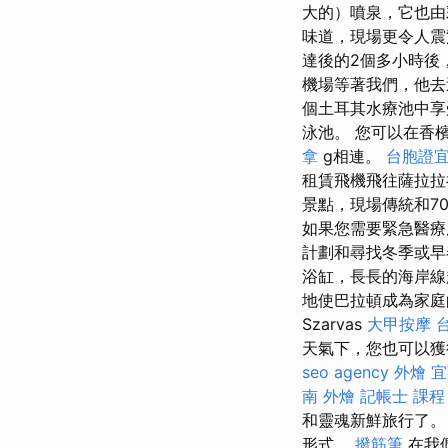
大的）噴泉，它也
味道，現場更令人
達後的2個多小時後
機場等著我們，他去
個土耳其水療池中享受
泳池。 您可以在香檳
拿
g相連。
台胞證
租賃飛機飛往薩拉拉
景點，現場傳統和7
如果您需要緊急醫療
計劃和尋找冬季或
浴缸，長長的海岸線
地使巴拉頓成為家
Szarvas
大甲按摩
天氣下，您也可以獲
seo agency
外燴 
南 外燴
記帳士 課程
和靈魂新鮮旅行了
形式。
撥筋筆
在我