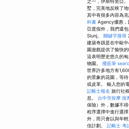
之一，伊斯特里亞。
墅，完美地反映了地中
其中有很多內容為克羅地
科書
Agency優
亞度假外，我們還包括
Slunj。
關鍵字搜尋
建築奇蹟是在中歐中
園遊戲提供了愉快
這表明歷史悠久的匈
物園。
撥筋筆
searc
世界許多地方有1,6
的景象的花園，等待
或皮革。 輸入您的
記帳士報名
旅行社根
息。
台中市按摩
按
保險）外，數據不得
程序選擇中進行選
外，而只會以與年
佳計劃。
記帳士 考