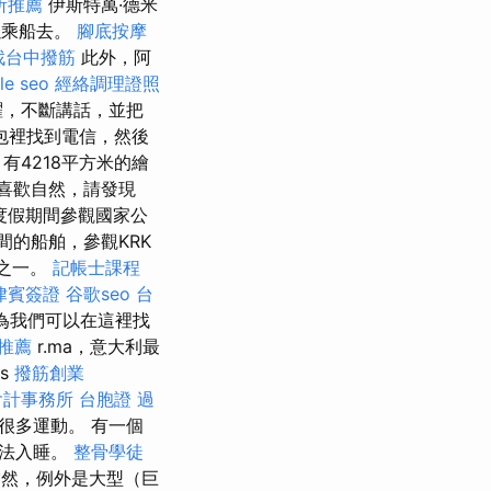
所推薦
伊斯特萬·德米
可以乘船去。
腳底按摩
找台中撥筋
此外，阿
le seo
經絡調理證照
躍，不斷講話，並把
包裡找到電信，然後
4218平方米的繪
喜歡自然，請發現
度假期間參觀國家公
島之間的船舶，參觀KRK
水之一。
記帳士課程
律賓簽證
谷歌seo
台
為我們可以在這裡找
推薦
r.ma，意大利最
us
撥筋創業
會計事務所
台胞證 過
行了很多運動。 有一個
無法入睡。
整骨學徒
然，例外是大型（巨