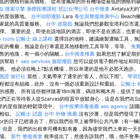
低的價格到最高價格。 從布達佩斯的所有機場從最低的價格到最高
點
搜索引擎
身體按摩課程
登記台灣公司
台中推拿
Antalya
近的度假勝地。
台中頭部撥筋
Lara
養生與整復推廣中心
Beac
的家庭的高質量服務。
台中 抓龍筋
無論我們想參觀安塔利亞市還
擇。 重要的是，即使在該地區的酒店，即使不是在酒店，也要
 tools
記帳士 線上課程
選擇目的地時，建議繪製運輸工具，無
近的餐廳，無論是自行車還是其他移動性工具等等，等等。
免
售的地塊，有一個小的隔離...
台中推拿推薦
如果您想了解定期
提供幫助！
seo services
臉部撥筋
您可以提供電子郵件地址和同
惠。 他必須在晚上7點去機場，所以幸運的是他不必那天跑步
胞證 旅行社
當然，天氣帶來了通常的“客人，所以下雨”。
學習
程都沒有組織，此外，沒有一個必須重新設計和重組。
記帳士 
的感覺。 所有這些都伴隨著18m海濱，碼頭和獨木舟，提供了
們正在等待客人從Szarvas的喧囂中放鬆身心，這是在我們在Sza
i海岸的度假屋的輕鬆環境中。
台中按摩排毒推薦
seo agency
該國
常相似。
記帳士 試題
台中 外燴 推薦
沒有沙灘，但是我們發現了
otor的日子已經過去了，所以我們在早上被帶到公共汽車（有一
店
但是，我們的出租車司機有點有趣，因為儘管我們上車前一天
機場。
新竹 整復推拿
稅率提出了，然後告訴我們，哦，他不會乘