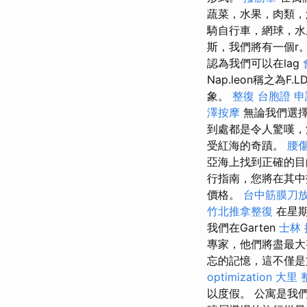
蔬菜，水果，肉類
騎自行車，網球，
斯，我們將有一個r
認為我們可以在lag
Nap.leon稱之
象。
整復
台胞證 申
澤按摩
無論我們選擇H
到處都是令人驚嘆
受紅海的奇蹟。
腰
亞海上找到正確的
行指南，您將在其中
價格。
台中筋膜刀
竹北推拿整復
在星期
我們在Garten
士林
專家，他們將盡最大
忘的記憶，這不僅
optimization
大里 
以度假。 公寓是我