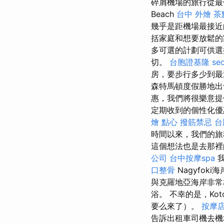
碎屑機場的旅行從最
Beach
台中 外燴 茶
幾乎是距機場最接
括家庭和想要放鬆
多可選的計劃可供選
切。
台胞證基隆
seo
房，要步行多少到最
森特馬頓度假勝地出
惠，我們將很樂意
定期收到的個性化優
燴 點心
撥筋禁忌
台
時間以來，我們的旅
這個想法也是去那裡
公司
台中按摩spa
我
口整骨
Nagyfok
與克羅地亞海岸非
浴。 不幸的是，K
要么來了）。
按摩
告訴出租車司機去