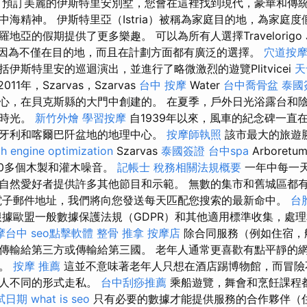
 預訂美麗的伊斯特里安別墅，您會在這裡找到現代，豪華和傳
海精神。 伊斯特里亞（Istria）被稱為家庭目的地，為家庭
亞的假期提供了更多樂趣。 可以為所有人選擇Travelorigo Jo
惠，因為不僅在目的地，而且在計劃方面都有廣泛的選擇。
穴道按
伊斯特里安的巡迴演出，並進行了略微激烈的遊覽Plitvicei
天
2011年，Szarvas，Szarvas
台中 按摩
Water
台中喬骨盆
泰國
心，在貝克斯縣的大門中創建的。 在夏季，戶外日光浴露台和
的時光。
新竹外燴
學習按摩
自1939年以來，風車的紀念碑一直
牙利和喀爾巴阡盆地的地理中心。
按摩師執照
該市最大的旅遊
h engine optimization
Szarvas
泰國簽證
台中spa
Arboret
00多個木製和灌木噪音。
記帳士 稅務相關法規概要
一年中每一
自然愛好者提供許多其他節目和示範。 無數的集市和舊城區都
電子郵件地址，我們將向您發送每天匹配您搜索的最新命中。
台
據歐盟一般數據保護法規（GDPR）和其他適用標準收集，處
摩台中
seo點擊軟體
整骨 推拿
按摩店
除合同服務（例如住宿，
傳輸給第三方或傳輸給第三國。 老年人通常更喜歡有點平靜的
擇。
按摩 推薦
這並不意味著老年人只想在酒店踢博物館，而冒險
輕人不同的形式走私。
台中刮痧推薦
乘船遊覽，舞會和烹飪課程
試日期
what is seo
只有必要的數據才能提供服務的合作夥伴（