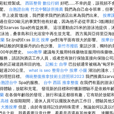
由彩虹燈製成。
西區整骨
數位行銷
好吧……不幸的是，該視頻不
震驚。
台胞證台南
竹北中醫診所推薦
我們為自己命令班車，但事
，早上凌晨1點後，我們要求我們的酒店出來為我們出來。
按摩
過住宿20歐元的事實對他有好處，因為他不必從早晨2-3點雕刻
Szarvas Spa的有益效果。 這項運動由25米的游泳池提供，
泳池，桑拿島和日光浴室中再生並充電。 西方風與亞得里亞海的Szi
宜蘭
Sz.ljrs的Er.ss
新北 按摩
ge對海平面有很大的影響。
按摩台
神話般的阿曼蘇丹的白色沙灘。
新竹市撥筋
童話沙漠，獨特的
000年的歷史。
seo教學
建議每天服用特殊藥物並服用特殊藥物
服務，請諮詢酒店工作人員，或者您有旅行保險直接向保險公司
早春的正確道路和目的地。
記帳士 自學
巴拉頓通常被稱為“匈牙利
超過200公里。
what is seo
整骨台中
按摩 小腿
湖泊的淺水，
庭的理想目標。
傳統整復推拿技術士證照班2023
我們推薦Szar
台胞證台中
Spa的服務。
台中 西區 推拿整復
在我們有蓋的游泳
得體驗，放鬆和充電。 發現新的目標和狩獵新體驗不是依賴年
宜蘭
在各個年齡段的發現，旅行和遠足都很有趣，它有助於放鬆
 高雄
在假期期間，退休人員可以擺脫灰色的工作日，體驗其他
。
大雅按摩
但是，由於有值得記住的特殊需求，無論如何以及以
們去之前，我看看要注意什麼，看看是否還有其他東西。 達爾馬