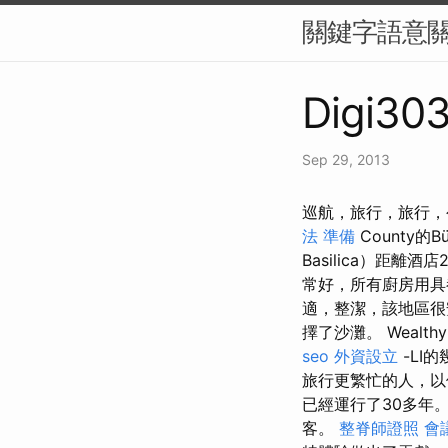
關鍵字語意
Digi303
Sep 29, 2013
巡航，旅行，旅行，公司
法 準備
County的
Basilica）距離酒
常好，所有廚房用具
適，整潔，該地區很
擇了沙灘。 Wealth
seo
外資設立
-LI的幾
旅行更繁忙的人，以使
已經運行了30多年
客。
整脊師證照
會