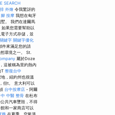
E SEARCH
排 外燴
令我驚訝的
！
腳 按摩
我想在匈牙
別墅。 我們在達爾馬
。 如果您需要幫助以
以電子方式存儲，並
關鍵字
關鍵字優化
郵件來滿足您的請
環境之一。 St.
company
屬於Doze
l名稱，這被稱為里約熱內
的T
整復台中
雪地，紐約州也很溫
.g，但t。 意大利可以
其頓
台中按摩店
- 阿爾
台中 中醫 整骨
在杜布
們的公共汽車墜毀，不得
啡館和一家商店可以
實務
在夏季，空氣溫