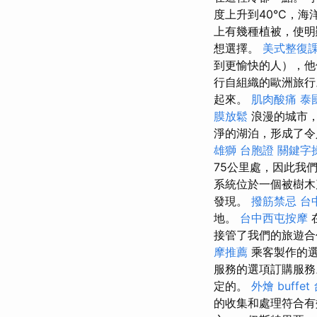
度上升到40°C，海
上有幾種植被，使
想選擇。
美式整復
到更愉快的人），他
行自組織的歐洲旅
起來。
肌肉酸痛
泰
膜放鬆
浪漫的城市
淨的湖泊，形成了
雄獅 台胞證
關鍵字
75公里處，因此我
系統位於一個被樹木
發現。
撥筋禁忌
台
地。
台中西屯按摩
接管了我們的旅遊合
摩推薦
乘客製作的選
服務的選項訂購服
定的。
外燴 buffet
的收集和處理符合有效