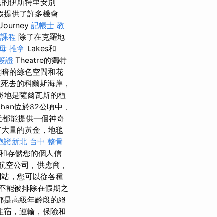
統的伊斯特里安別
度假提供了許多機會，
urney
記帳士 教
摩課程
除了在克羅地
母 推拿
Lakes和
簽證
Theatre的獨特
陰暗的綠色空間和花
在死去的科爾斯海岸，
勝地是薩爾瓦斯的植
umban位於82公頃中，
天都能提供一個神奇
有大量的黃金，地毯
胞證新北
台中 整骨
理和存儲您的個人信
航空公司，供應商，
網站，您可以從各種
不能被排除在假期之
都是高級年齡段的絕
住宿，運輸，保險和