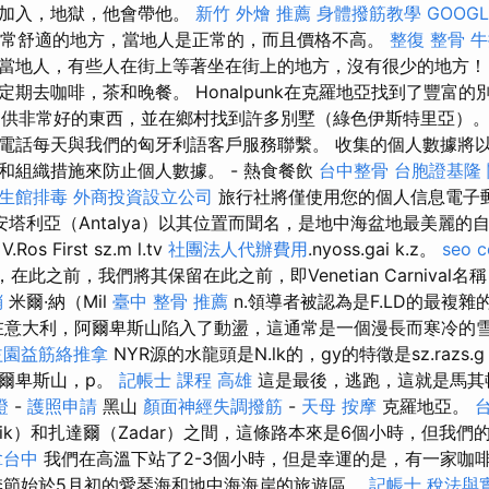
要加入，地獄，他會帶他。
新竹 外燴 推薦
身體撥筋教學
GOOGL
常舒適的地方，當地人是正常的，而且價格不高。
整復 整骨
牛
當地人，有些人在街上等著坐在街上的地方，沒有很少的地方
期去咖啡，茶和晚餐。 Honalpunk在克羅地亞找到了豐富的
a）提供非常好的東西，並在鄉村找到許多別墅（綠色伊斯特里亞）
電話每天與我們的匈牙利語客戶服務聯繫。 收集的個人數據將
和組織措施來防止個人數據。 - 熱食餐飲
台中整骨
台胞證基隆
生館排毒
外商投資設立公司
旅行社將僅使用您的個人信息電子
安塔利亞（Antalya）以其位置而聞名，是地中海盆地最美麗的自然
.Ros First sz.m l.tv
社團法人代辦費用
.nyoss.gai k.z。
seo 
ce，在此之前，我們將其保留在此之前，即Venetian Carniva
銷
米爾·納（Mil
臺中 整骨 推薦
n.領導者被認為是F.LD的最複雜
意大利，阿爾卑斯山陷入了動盪，這通常是一個漫長而寒冷的
益園益筋絡推拿
NYR源的水龍頭是N.lk的，gy的特徵是sz.razs
爾卑斯山，p。
記帳士 課程 高雄
這是最後，逃跑，這就是馬
證
-
護照申請
黑山
顏面神經失調撥筋
-
天母 按摩
克羅地亞。
vnik）和扎達爾（Zadar）之間，這條路本來是6個小時，但我
拿台中
我們在高溫下站了2-3個小時，但是幸運的是，有一家咖
季節始於5月初的愛琴海和地中海海岸的旅遊區。
記帳士 稅法與