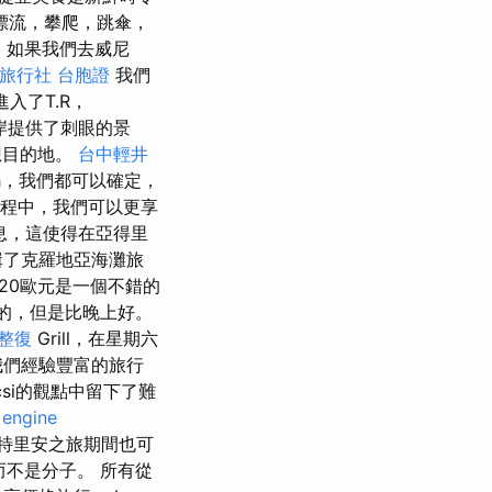
漂流，攀爬，跳傘，
中，如果我們去威尼
旅行社 台胞證
我們
a進入了T.R，
海岸提供了刺眼的景
想目的地。
台中輕井
kh，我們都可以確定，
程中，我們可以更享
信息，這使得在亞得里
輯了克羅地亞海灘旅
20歐元是一個不錯的
的，但是比晚上好。
 整復
Grill，在星期六
找我們經驗豐富的旅行
ncsi的觀點中留下了難
 engine
特里安之旅期間也可
而不是分子。 所有從