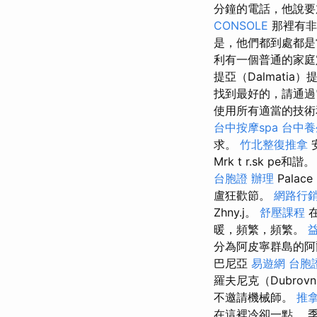
分鐘的電話，他說
CONSOLE
那裡有非
是，他們都到處都是
利有一個普通的家庭定
提亞（Dalmati
找到最好的，請通過
使用所有適當的技術
台中按摩spa
台中養
求。
竹北整復推拿
Mrk t r.sk pe和諧。 V
台胞證 辦理
Pala
盧狂歡節。
網路行
Zhny.j。
舒壓課程
在
暖，頻繁，頻繁。
分為阿皮寧群島的阿
巴尼亞
易遊網 台胞
羅夫尼克（Dubro
不邀請機械師。
推
在這裡冷卻一點。 