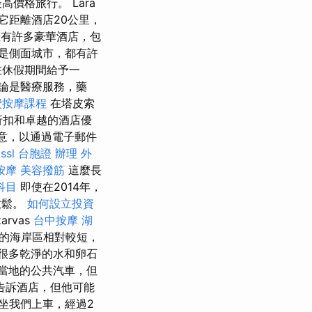
價格旅行。 Lara
大約它距離酒店20公里，
h擁有許多豪華酒店，包
是側面城市，都有許
在休假期間給予一
論是醫療服務，藥
費按摩課程
在塔皮索
折扣和卓越的酒店優
意，以通過電子郵件
。
ssl
台胞證 辦理
外
按摩
美容撥筋
這麼長
科目
即使在2014年，
放鬆。
如何設立投資
rvas
台中按摩
湖
的海岸區相對較短，
很多乾淨的水和卵石
輛當地的公共汽車，但
告訴酒店，但他可能
坐我們上車，經過2