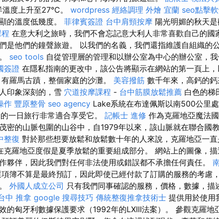
洋溫度上升至27°C。
wordpress
經絡調理
外燴 宜蘭
seo點擊
明顯的溫度低幾度。
菲律賓簽證
台中肩頸按摩
陽光明媚的秋天是
課程
在意大利之旅時，我們不會忘記意大利人非常喜歡自己的國
們是他們的鐘聲旅遊。 以我們的名義，我們還指維護自組織的
行。
seo tools
自從管理層的管理和以辦公室為中心的辦公室，我
國簽證
在隱私指南的更改中，該公告將顯示在網站的第一頁上
，有羅馬古蹟，整個家庭的沙灘。
美容撥筋
數千年來，高鈣的鈣
令人印象深刻的，雪
穴道按摩課程
-
台中筋膜放鬆推薦
白色的梯田游
操作
豐原整骨
seo agency
Lake系統在布達佩斯以南500公里
們的一日旅行非常適合享受它。
記帳士 進修
作為克羅地亞魔法國
茂密的山脈包圍的山谷中，自1979年以來，該山脈就在聯合國
中整復
對於那些想要放鬆和放鬆數十年的人來說，克羅地亞一直
在克羅地亞度假是夏季放鬆的重要組成部分。 網站上的圖像，描
作夥伴，因此我們對任何非法使用或錯誤都不承擔任何責任。
項簿不算是最終預訂，因此即使已經付款了訂購的服務的考慮
務。
外國人成立公司
只有我們同事確認的服務，價格，數據，描
台中 推拿
google 搜尋技巧
傳統整復推拿技術士
提供用於使用
的匈牙利數據保護要求（1992年的LXIII法案）。 參觀克羅