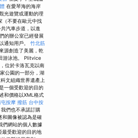
軟體
在愛琴海的海岸
觀光遊覽或運動的理
家（不要在歐元中找
公共汽車步道，以進
們的辦公室已經發展
，以通知用戶。
竹北筋
來源創造了美麗，乾
泳池。 Plitvice
處，位於卡洛瓦克以南
家公園的一部分，湖
教科文組織世界遺產上
是一個受歡迎的目的
述和價格以XML格式
南屯按摩
撥筋
台中按
，我們也不承諾訂購
述和圖像被認為是確
我們網站的個人數據
地亞最受歡迎的目的地