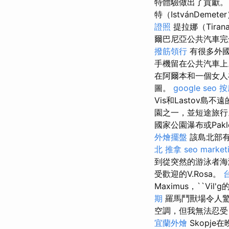
特體驗做出了貢獻
特（IstvánDe
證照
提拉娜（Tira
爾巴尼亞公共汽車完
撥筋領行
有很多外國
手機留在公共汽車
在阿爾本和一個女人
圖。
google seo
按
Vis和Lastov島
園之一，並短途旅
國家公園瀑布或Pak
外燴擺盤
該島北部
北 推拿
seo market
到從突然的游泳者海灘
受歡迎的V.Rosa。
Maximus，``V
期
羅馬鬥獸場令人驚訝
空調，但我無法忍受
宜蘭外燴
Skopj