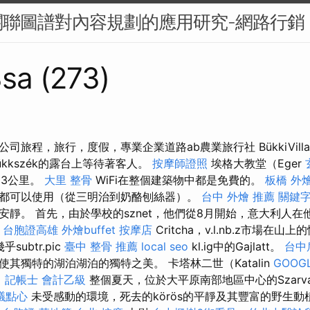
關聯圖譜對內容規劃的應用研究-網路行銷
sa (273)
旅程，旅行，度假，專業企業道路ab農業旅行社 BükkiVilla
Bükkszék的露台上等待著客人。
按摩師證照
埃格大教堂（Eger
店23公里。
大里 整骨
WiFi在整個建築物中都是免費的。
板橋 外
都可以使用（從三明治到奶酪刨絲器）。
台中 外燴 推薦
關鍵
安靜。 首先，由於學校的sznet，他們從8月開始，意大利人
y
台胞證高雄
外燴buffet
按摩店
Critcha，v.l.nb.z市場在山
乎subtr.pic
臺中 整骨 推薦
local seo
kl.ig中的Gajlatt。
台中
其獨特的湖泊湖泊的獨特之美。 卡塔林二世（Katalin
GOOGL
。
記帳士 會計乙級
整個夏天，位於大平原南部地區中心的Szarv
議點心
未受感動的環境，死去的körös的平靜及其豐富的野生動