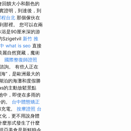
會回饋大小和顏色的
實證明，到達後，到
課程台北
那個傢伙在
到那裡。 您可以在兩
沐浴是90厘米深的游
getvil
新竹 推
中
what is seo
直接
美麗自然寶藏，魔術
。
國際整復師證照
諮詢。 有些人正在
海”，是歐洲最大的
湖泊的海灘和度假勝
vas的主動放鬆景點
池中，即使在多雨的
齡的。
台中體態矯正
和充電。
按摩證照
台
文化，更不用說身體
什麼形式發生了什麼
提亞美食是新鮮時令