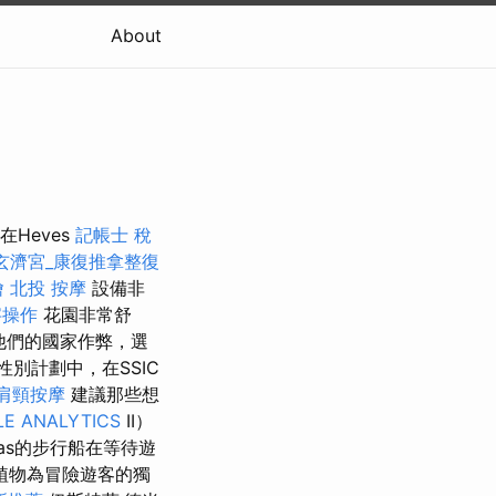
About
在Heves
記帳士 稅
玄濟宮_康復推拿整復
燴
北投 按摩
設備非
字操作
花園非常舒
在他們的國家作弊，選
上的性別計劃中，在SSIC
肩頸按摩
建議那些想
E ANALYTICS
II）
as的步行船在等待遊
植物為冒險遊客的獨