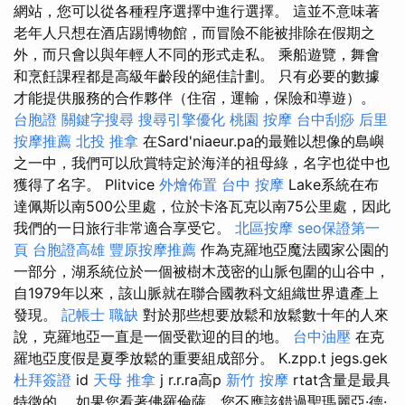
網站，您可以從各種程序選擇中進行選擇。 這並不意味著
老年人只想在酒店踢博物館，而冒險不能被排除在假期之
外，而只會以與年輕人不同的形式走私。 乘船遊覽，舞會
和烹飪課程都是高級年齡段的絕佳計劃。 只有必要的數據
才能提供服務的合作夥伴（住宿，運輸，保險和導遊）。
台胞證
關鍵字搜尋
搜尋引擎優化
桃園 按摩
台中刮痧
后里
按摩推薦
北投 推拿
在Sard'niaeur.pa的最難以想像的島嶼
之一中，我們可以欣賞特定於海洋的祖母綠，名字也從中也
獲得了名字。 Plitvice
外燴佈置
台中 按摩
Lake系統在布
達佩斯以南500公里處，位於卡洛瓦克以南75公里處，因此
我們的一日旅行非常適合享受它。
北區按摩
seo保證第一
頁
台胞證高雄
豐原按摩推薦
作為克羅地亞魔法國家公園的
一部分，湖系統位於一個被樹木茂密的山脈包圍的山谷中，
自1979年以來，該山脈就在聯合國教科文組織世界遺產上
發現。
記帳士 職缺
對於那些想要放鬆和放鬆數十年的人來
說，克羅地亞一直是一個受歡迎的目的地。
台中油壓
在克
羅地亞度假是夏季放鬆的重要組成部分。 K.zpp.t jegs.gek
杜拜簽證
id
天母 推拿
j r.r.ra高p
新竹 按摩
rtat含量是最具
特徵的。 如果您看著佛羅倫薩，您不應該錯過聖瑪麗亞·德·