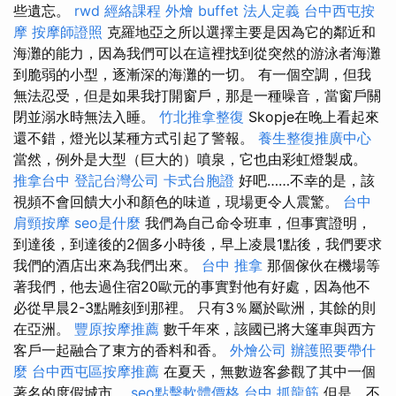
些遺忘。
rwd
經絡課程
外燴 buffet
法人定義
台中西屯按
摩
按摩師證照
克羅地亞之所以選擇主要是因為它的鄰近和
海灘的能力，因為我們可以在這裡找到從突然的游泳者海灘
到脆弱的小型，逐漸深的海灘的一切。 有一個空調，但我
無法忍受，但是如果我打開窗戶，那是一種噪音，當窗戶關
閉並溺水時無法入睡。
竹北推拿整復
Skopje在晚上看起來
還不錯，燈光以某種方式引起了警報。
養生整復推廣中心
當然，例外是大型（巨大的）噴泉，它也由彩虹燈製成。
推拿台中
登記台灣公司
卡式台胞證
好吧……不幸的是，該
視頻不會回饋大小和顏色的味道，現場更令人震驚。
台中
肩頸按摩
seo是什麼
我們為自己命令班車，但事實證明，
到達後，到達後的2個多小時後，早上凌晨1點後，我們要求
我們的酒店出來為我們出來。
台中 推拿
那個傢伙在機場等
著我們，他去過住宿20歐元的事實對他有好處，因為他不
必從早晨2-3點雕刻到那裡。 只有3％屬於歐洲，其餘的則
在亞洲。
豐原按摩推薦
數千年來，該國已將大篷車與西方
客戶一起融合了東方的香料和香。
外燴公司
辦護照要帶什
麼
台中西屯區按摩推薦
在夏天，無數遊客參觀了其中一個
著名的度假城市。
seo點擊軟體價格
台中 抓龍筋
但是，不