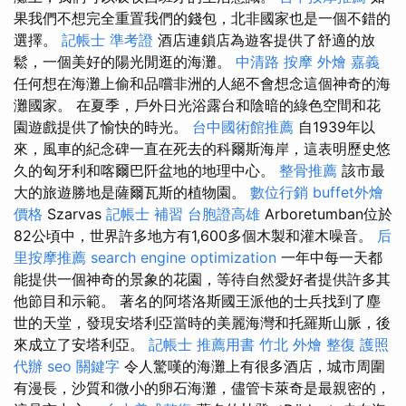
果我們不想完全重置我們的錢包，北非國家也是一個不錯的
選擇。
記帳士 準考證
酒店連鎖店為遊客提供了舒適的放
鬆，一個美好的陽光閒逛的海灘。
中清路 按摩
外燴 嘉義
任何想在海灘上偷和品嚐非洲的人絕不會想念這個神奇的海
灘國家。 在夏季，戶外日光浴露台和陰暗的綠色空間和花
園遊戲提供了愉快的時光。
台中國術館推薦
自1939年以
來，風車的紀念碑一直在死去的科爾斯海岸，這表明歷史悠
久的匈牙利和喀爾巴阡盆地的地理中心。
整骨推薦
該市最
大的旅遊勝地是薩爾瓦斯的植物園。
數位行銷
buffet外燴
價格
Szarvas
記帳士 補習
台胞證高雄
Arboretumban位於
82公頃中，世界許多地方有1,600多個木製和灌木噪音。
后
里按摩推薦
search engine optimization
一年中每一天都
能提供一個神奇的景象的花園，等待自然愛好者提供許多其
他節目和示範。 著名的阿塔洛斯國王派他的士兵找到了塵
世的天堂，發現安塔利亞當時的美麗海灣和托羅斯山脈，後
來成立了安塔利亞。
記帳士 推薦用書
竹北 外燴
整復
護照
代辦
seo 關鍵字
令人驚嘆的海灘上有很多酒店，城市周圍
有漫長，沙質和微小的卵石海灘，儘管卡萊奇是最親密的，