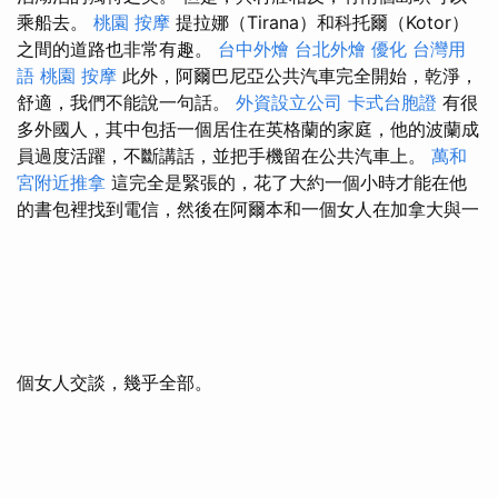
乘船去。
桃園 按摩
提拉娜（Tirana）和科托爾（Kotor）
之間的道路也非常有趣。
台中外燴
台北外燴
優化 台灣用
語
桃園 按摩
此外，阿爾巴尼亞公共汽車完全開始，乾淨，
舒適，我們不能說一句話。
外資設立公司
卡式台胞證
有很
多外國人，其中包括一個居住在英格蘭的家庭，他的波蘭成
員過度活躍，不斷講話，並把手機留在公共汽車上。
萬和
宮附近推拿
這完全是緊張的，花了大約一個小時才能在他
的書包裡找到電信，然後在阿爾本和一個女人在加拿大與一
個女人交談，幾乎全部。