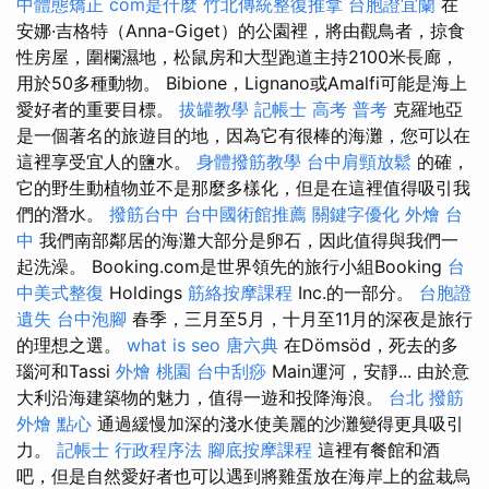
中體態矯正
com是什麼
竹北傳統整復推拿
台胞證宜蘭
在
安娜·吉格特（Anna-Giget）的公園裡，將由觀鳥者，掠食
性房屋，圍欄濕地，松鼠房和大型跑道主持2100米長廊，
用於50多種動物。 Bibion​​e，Lignano或Amalfi可能是海上
愛好者的重要目標。
拔罐教學
記帳士 高考 普考
克羅地亞
是一個著名的旅遊目的地，因為它有很棒的海灘，您可以在
這裡享受宜人的鹽水。
身體撥筋教學
台中肩頸放鬆
的確，
它的野生動植物並不是那麼多樣化，但是在這裡值得吸引我
們的潛水。
撥筋台中
台中國術館推薦
關鍵字優化
外燴 台
中
我們南部鄰居的海灘大部分是卵石，因此值得與我們一
起洗澡。 Booking.com是世界領先的旅行小組Booking
台
中美式整復
Holdings
筋絡按摩課程
Inc.的一部分。
台胞證
遺失
台中泡腳
春季，三月至5月，十月至11月的深夜是旅行
的理想之選。
what is seo
唐六典
在Dömsöd，死去的多
瑙河和Tassi
外燴 桃園
台中刮痧
Main運河，安靜... 由於意
大利沿海建築物的魅力，值得一遊和投降海浪。
台北 撥筋
外燴 點心
通過緩慢加深的淺水使美麗的沙灘變得更具吸引
力。
記帳士 行政程序法
腳底按摩課程
這裡有餐館和酒
吧，但是自然愛好者也可以遇到將雞蛋放在海岸上的盆栽烏