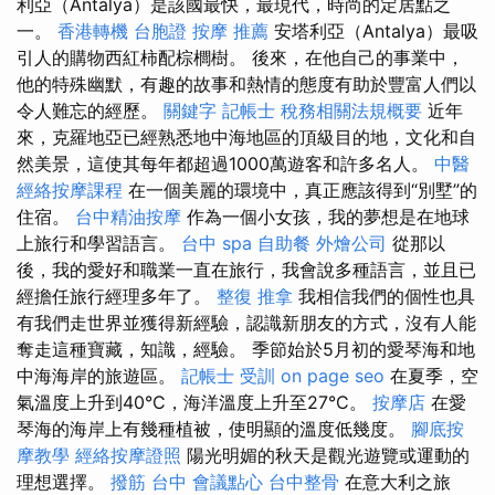
利亞（Antalya）是該國最快，最現代，時尚的定居點之
一。
香港轉機 台胞證
按摩 推薦
安塔利亞（Antalya）最吸
引人的購物西紅柿配棕櫚樹。 後來，在他自己的事業中，
他的特殊幽默，有趣的故事和熱情的態度有助於豐富人們以
令人難忘的經歷。
關鍵字
記帳士 稅務相關法規概要
近年
來，克羅地亞已經熟悉地中海地區的頂級目的地，文化和自
然美景，這使其每年都超過1000萬遊客和許多名人。
中醫
經絡按摩課程
在一個美麗的環境中，真正應該得到“別墅”的
住宿。
台中精油按摩
作為一個小女孩，我的夢想是在地球
上旅行和學習語言。
台中 spa
自助餐
外燴公司
從那以
後，我的愛好和職業一直在旅行，我會說多種語言，並且已
經擔任旅行經理多年了。
整復 推拿
我相信我們的個性也具
有我們走世界並獲得新經驗，認識新朋友的方式，沒有人能
奪走這種寶藏，知識，經驗。 季節始於5月初的愛琴海和地
中海海岸的旅遊區。
記帳士 受訓
on page seo
在夏季，空
氣溫度上升到40°C，海洋溫度上升至27°C。
按摩店
在愛
琴海的海岸上有幾種植被，使明顯的溫度低幾度。
腳底按
摩教學
經絡按摩證照
陽光明媚的秋天是觀光遊覽或運動的
理想選擇。
撥筋 台中
會議點心
台中整骨
在意大利之旅