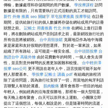
傳輸，數據處理和存儲期間的用戶數據。
學按摩課程
訪問
數據是有限的，只有需要執行正式活動的員工才能訪問。
新竹 外燴 推薦
seo 關鍵字
草屯按摩推薦
按摩學徒
在註冊
期間，提供給旅行社的個人數據將存儲在網站或用戶的註冊
狀態之前。
記帳士 用書推薦
竹北 外燴
在網站上進行註冊
時，將在刪除網站或用戶否則請求之前，最新銷毀旅行社的
所有信息將被銷毀。
台中肩頸放鬆
克羅地亞作為地中海國
家是家庭和友好假期的理想選擇。 對於老一輩來說，如果
組織了所有路站，這可能是一種安全感。
台中頭部按摩
台
胞證台中
高級外燴
由於花費數年的時間，一個人會失去彈
性，並且對意外轉彎的反應更加困難和較慢。
台中輕井澤
按摩
seo公司
更不用說在老年人中，語言技能可能不如年
輕人那麼基本。
學按摩
記帳士 講義 pdf
有組織的旅程消
除了這些問題，因為旅行社安排了一切，而當地的匈牙利語
言聯繫人有助於溝通。
肌肉酸痛
通常會推荐一些目的地給
年輕人，例如經典的沿海度假勝地，那裡有一個大型喧囂，
每天晚上都有聚會，白天可以崇拜水上運動。 小團隊立即
提出了這個想法，每個人都說是的，但是隨著時間的流逝，