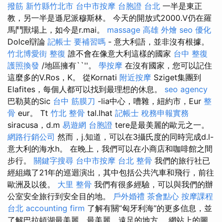
撥筋 新竹縣竹北市
台中市按摩
台胞證 台北
一半是東正
教，另一半是遜尼派穆斯林。 今天的開放式2000.V仍在羅
馬鬥獸場上，如今是r.mai。
massage
高雄 外燴
seo 優化
Dolce辯論
記帳士 要補習嗎
- 意大利語，並非沒有根據。
竹北博愛街 整復
誰不會在像意大利這樣的國家
台中 整復
護照換發
/地區擁有``''。
學按摩
在沒有國家，您可以記住
這麼多的V.Ros，K。 從Kornati
附近按摩
Sziget集團到
Elafites，每個人都可以找到最理想的休息。
seo agency
巴勒莫的Sic
台中 筋膜刀
-lia中心，嘈雜，紐約市，Eur
整
骨
eur。 Tt
竹北 整骨
tal.lhat
記帳士 稅務申報實務
siracusa，d.m
易遊網 台胞證
tere是最美麗的歐元之一。
網路行銷公司
然而，j.知道，可以在3攝氏度的同時完成d.l-
意大利的海水h。 在晚上，我們可以在小商店和咖啡館之間
步行。
關鍵字搜尋
台中市按摩
台北 整骨
我們的旅行社已
經組織了21年的巡迴演出，其中包括公共汽車和飛行，前往
歐洲及以後。
大里 整骨
我們有很多經驗，可以與我們的辦
公室安全旅行到安全目的地。
戶外婚禮
茶會點心
按摩課程
台北
accounting firm
了解有關“匈牙利海”的更多信息，並
了解巴拉頓湖最美麗，最美麗，遠足的地方。 網站上的圖