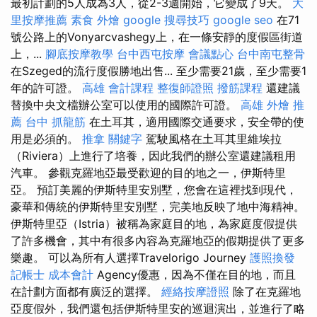
最初計劃的5人成為3人，從2-3週開始，它變成了9天。
大
里按摩推薦
素食 外燴
google 搜尋技巧
google seo
在71
號公路上的Vonyarcvashegy上，在一條安靜的度假區街道
上，...
腳底按摩教學
台中西屯按摩
會議點心
台中南屯整骨
在Szeged的流行度假勝地出售... 至少需要21歲，至少需要1
年的許可證。
高雄 會計課程
整復師證照
撥筋課程
還建議
替換中央文檔辦公室可以使用的國際許可證。
高雄 外燴 推
薦
台中 抓龍筋
在土耳其，適用國際交通要求，安全帶的使
用是必須的。
推拿
關鍵字
駕駛風格在土耳其里維埃拉
（Riviera）上進行了培養，因此我們的辦公室還建議租用
汽車。 參觀克羅地亞最受歡迎的目的地之一，伊斯特里
亞。 預訂美麗的伊斯特里安別墅，您會在這裡找到現代，
豪華和傳統的伊斯特里安別墅，完美地反映了地中海精神。
伊斯特里亞（Istria）被稱為家庭目的地，為家庭度假提供
了許多機會，其中有很多內容為克羅地亞的假期提供了更多
樂趣。 可以為所有人選擇Travelorigo Journey
護照換發
記帳士 成本會計
Agency優惠，因為不僅在目的地，而且
在計劃方面都有廣泛的選擇。
經絡按摩證照
除了在克羅地
亞度假外，我們還包括伊斯特里安的巡迴演出，並進行了略