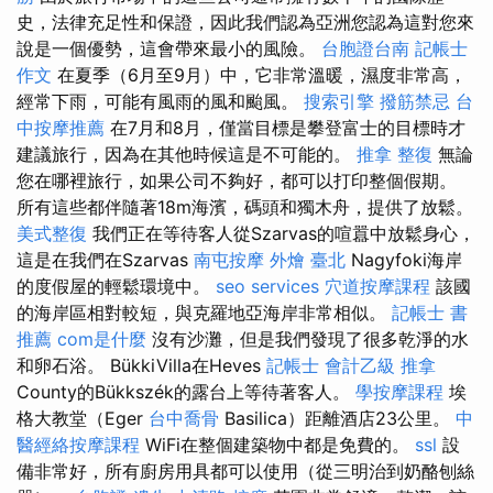
史，法律充足性和保證，因此我們認為亞洲您認為這對您來
說是一個優勢，這會帶來最小的風險。
台胞證台南
記帳士
作文
在夏季（6月至9月）中，它非常溫暖，濕度非常高，
經常下雨，可能有風雨的風和颱風。
搜索引擎
撥筋禁忌
台
中按摩推薦
在7月和8月，僅當目標是攀登富士的目標時才
建議旅行，因為在其他時候這是不可能的。
推拿 整復
無論
您在哪裡旅行，如果公司不夠好，都可以打印整個假期。
所有這些都伴隨著18m海濱，碼頭和獨木舟，提供了放鬆。
美式整復
我們正在等待客人從Szarvas的喧囂中放鬆身心，
這是在我們在Szarvas
南屯按摩
外燴 臺北
Nagyfoki海岸
的度假屋的輕鬆環境中。
seo services
穴道按摩課程
該國
的海岸區相對較短，與克羅地亞海岸非常相似。
記帳士 書
推薦
com是什麼
沒有沙灘，但是我們發現了很多乾淨的水
和卵石浴。 BükkiVilla在Heves
記帳士 會計乙級
推拿
County的Bükkszék的露台上等待著客人。
學按摩課程
埃
格大教堂（Eger
台中喬骨
Basilica）距離酒店23公里。
中
醫經絡按摩課程
WiFi在整個建築物中都是免費的。
ssl
設
備非常好，所有廚房用具都可以使用（從三明治到奶酪刨絲