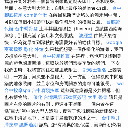
我想在匈牙利有一個普通的家庭定期去咖啡，茶和晚餐。
然而，在意大利大陸上，自動上最多的是lnnek.szll。
台中
腳底按摩
com是什麼
在薩爾瓦斯歷史悠久的匈牙利中間，
可以在每個小細節中找到迷你匈牙利的模擬公園。
台胞證
代辦
台中喬骨盆
土耳其里維埃拉（Riviera）是該國西南海
岸線，那裡充滿了酒店和文化景點。
波經堂
由於天氣愉
快，它為從早春到深秋的海灘愛好者的絕佳目標。
Google
商家檔案
彰化 外燴
如果我們想要一個多樣化的海灘，我們
必須前往意大利。
台中按摩推薦
在這裡，您也可以找到美
麗的藍色國旗海灘，這取決於我們想要享受的我們。 下次
我們去時，我將嘗試住在那里或附近。
記帳士報名
上圖表
明，一方面，河流並不是很大，另一方面，值得觀察中間建
築的雕像裝飾，並且水位和房間開放的走廊可能很長。
rwd
台中按摩spa
台中肩頸按摩
這些新建築都是公共機構，但
也有博物館。
優化 台灣用語
菲律賓簽證
大里 整骨
這只是
圖片右側的圖片的右側，但這並不是唯一一個內置在這
條“巨大”河中的大型人造船，覆蓋了也很糟糕的新建築物。
在地中海盆地中，水是撒丁島最乾淨的水之一。
台中輕井
澤按摩
護照過期
該島北部有經典的度假屋，而南部仍然有