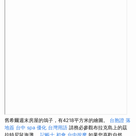
舊希爾週末房屋的鴿子，有4218平方米的繪圖。
台胞證 落
地簽
台中 spa
優化 台灣用語
請務必參觀布拉克島上的茲
拉特尼鼠海灘。
記帳士 初會
台中按摩
如果您喜歡自然，