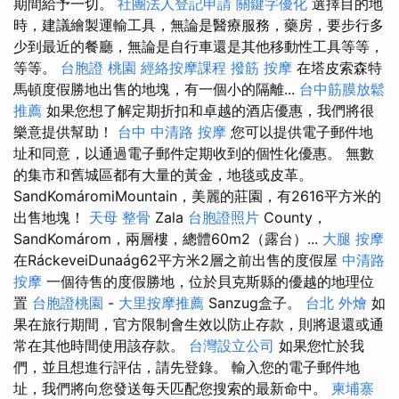
期間給予一切。
社團法人登記申請
關鍵字優化
選擇目的地
時，建議繪製運輸工具，無論是醫療服務，藥房，要步行多
少到最近的餐廳，無論是自行車還是其他移動性工具等等，
等等。
台胞證 桃園
經絡按摩課程
撥筋
按摩
在塔皮索森特
馬頓度假勝地出售的地塊，有一個小的隔離...
台中筋膜放鬆
推薦
如果您想了解定期折扣和卓越的酒店優惠，我們將很
樂意提供幫助！
台中 中清路 按摩
您可以提供電子郵件地
址和同意，以通過電子郵件定期收到的個性化優惠。 無數
的集市和舊城區都有大量的黃金，地毯或皮革。
SandKomáromiMountain，美麗的莊園，有2616平方米的
出售地塊！
天母 整骨
Zala
台胞證照片
County，
SandKomárom，兩層樓，總體60m2（露台）...
大腿 按摩
在RáckeveiDunaág62平方米2層之前出售的度假屋
中清路
按摩
一個待售的度假勝地，位於貝克斯縣的優越的地理位
置
台胞證桃園
-
大里按摩推薦
Sanzug盒子。
台北 外燴
如
果在旅行期間，官方限制會生效以防止存款，則將退還或通
常在其他時間使用該存款。
台灣設立公司
如果您忙於我
們，並且想進行評估，請先登錄。 輸入您的電子郵件地
址，我們將向您發送每天匹配您搜索的最新命中。
柬埔寨