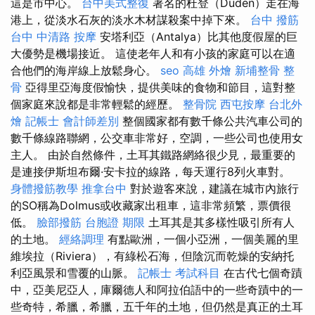
這是市中心。
台中美式整復
著名的杜登（Düden）走在海
港上，從淡水石灰的淡水木材謀殺案中掉下來。
台中 撥筋
台中 中清路 按摩
安塔利亞（Antalya）比其他度假屋的巨
大優勢是機場接近。 這使老年人和有小孩的家庭可以在適
合他們的海岸線上放鬆身心。
seo
高雄 外燴
新埔整骨
整
骨
亞得里亞海度假愉快，提供美味的食物和節目，這對整
個家庭來說都是非常輕鬆的經歷。
整骨院
西屯按摩
台北外
燴
記帳士 會計師差別
整個國家都有數千條公共汽車公司的
數千條線路聯網，公交車非常好，空調，一些公司也使用女
主人。 由於自然條件，土耳其鐵路網絡很少見，最重要的
是連接伊斯坦布爾·安卡拉的線路，每天運行8列火車對。
身體撥筋教學
推拿台中
對於遊客來說，建議在城市內旅行
的SO稱為Dolmus或收藏家出租車，這非常頻繁，票價很
低。
臉部撥筋
台胞證 期限
土耳其是其多樣性吸引所有人
的土地。
經絡調理
有點歐洲，一個小亞洲，一個美麗的里
維埃拉（Riviera），有綠松石海，但陰沉而乾燥的安納托
利亞風景和雪覆的山脈。
記帳士 考試科目
在古代七個奇蹟
中，亞美尼亞人，庫爾德人和阿拉伯語中的一些奇蹟中的一
些奇特，希臘，希臘，五千年的土地，但仍然是真正的土耳