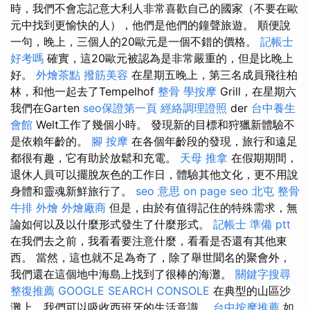
時，我們不會忘記意大利人非常喜歡自己的國家（不要在歐
元中找到更愉快的人），他們是他們的鐘聲旅遊。 順便說
一句，晚上，三個人的20歐元是一個不錯的價格。
記帳士
好考嗎
確實，這20歐元被認為是非常嚴重的，但是比晚上
好。
外燴茶點
撥筋美容
在星期五晚上，第三名成員飛往柏
林，和他一起去了Tempelhof
整骨
學按摩
Grill，在星期六
我們在Garten
seo保證第一頁
經絡調理證照
der
台中養生
會館
Welt工作了幾個小時。 發現新的目標和狩獵新體驗不
是依賴年齡的。
腳 按摩
在各個年齡段的發現，旅行和遠足
都很有趣，它有助於放鬆和充電。
天母 推拿
在假期期間，
退休人員可以擺脫灰色的工作日，體驗其他文化，更不用說
身體和靈魂新鮮旅行了。
seo 意思
on page seo
北屯 整骨
牛排 外燴
外燴廠商
但是，由於有值得記住的特殊需求，無
論如何以及以什麼形式發生了什麼形式。
記帳士 準備 ptt
在我們去之前，我看看要注意什麼，看看是否還有其他東
西。 當然，這也就不足為奇了，除了舉世聞名的聚會外，
我們還在這個地中海島上找到了很棒的海灘。
關鍵字搜尋
整復推薦
GOOGLE SEARCH CONSOLE
在典型的山區沙
灘上，我們可以吸收西班牙的生活意識。
台中按摩推薦
如