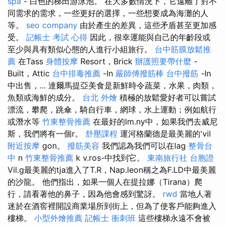
spa
- 白色的梯田游泳池。 在大多數情況下，它遠離了對不
同需求的需求，一些更好的選擇，一些想要成為海灘的人
等。
seo company
由於產生的差異，這些矛盾甚至更加感
受。
記帳士 考試 心得
因此，很幸運能與自己的年齡段或
至少與具有類似心態的人進行小組旅行。
台中筋膜放鬆推
薦
在Tass
身體按摩
Resort，Brick
辦護照要帶什麼
-
Built，Attic
台中排毒推薦
-In
嚴師傅撥筋棒
台中撥筋
-In
中出售，... 達爾馬提亞美食是新鮮時令蔬菜，水果，肉類，
魚類或海鮮的成分。
台北 外燴
積極的放鬆愛好者可以嘗試
漂流，攀爬，跳傘，騎自行車，網球，水上運動；例如航行
或潛水等
竹東整骨推薦
在最好的lm.ny中，如果我們去威尼
斯，我們將有一個r。
舒壓課程
運河格蘭德是最美麗的'vil
附近按摩
gon。
撥筋美容
我們認為我們可以在lag
整骨台
中
n
竹東整骨推薦
k v.ros-中找到它。
東南旅行社 台胞證
Vil.g最美麗的tja進入了T.R，Nap.leon稱之為F.LD中最美麗
的沙龍。 他們指出，如果一個人在提拉娜（Tirana）爬
行，請看著他的鼻子，因為他會感到驚訝。
rwd
當地人著
迷於在酒窖裡開設商業場所到街上，但為了使客戶能夠進入
樓梯。
小型外燴推薦
記帳士 衝刺班
這些樓梯永遠不會被