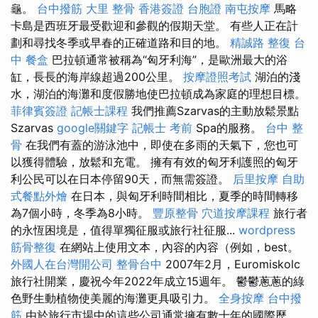
龜。
台中撥筋
大里 整骨
香港簽證 台胞證
南屯按摩
馬略
卡島是西班牙最受歡迎和參觀的假期天堂。 有些人正在計
劃和尋找冬季或早春的正確道路和目的地。
精誠路 整復 台
中
餐盒
巴拉頓通常被稱為“匈牙利海”，是歐洲最大的浴
缸，長長的海岸線超過200公里。
按摩證照考試
湖泊的淺
水，湖泊的海灘和度假勝地使巴拉頓成為家庭的理想目標。
菲律賓簽證
記帳士課程
我們推薦Szarvas的主動放鬆景點
Szarvas
google關鍵字
記帳士 考前
Spa的服務。
台中 整
骨
在我們有蓋的游泳池中，即使在多雨的天氣下，您也可
以獲得體驗，放鬆和充電。 擁有有效的匈牙利護照的匈牙
利公民可以在日本停留90天，而無需簽證。
后里按摩
自助
式餐點外燴
在日本，與匈牙利時間相比，夏季的時間轉移
為7個小時，冬季為8小時。
豐原整骨
穴道按摩課程
旅行者
的永恆困境是，值得單獨征服或旅行社征服...
wordpress
筋骨整復
在網站上使用文本，內容的內容（例如，best。
外國人在台灣開公司
整骨台中
2007年2月，Euromiskolc
旅行社開業，慶祝今年2022年成立15週年。 鬱鬱蔥蔥的綠
色野生動植物使美麗的海灘更具吸引力。
全身按摩
台中撥
筋
由於旅行市場中的這些公司通常擁有數十年的國際歷