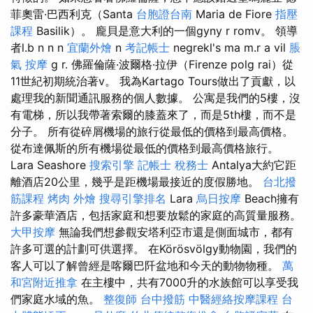
菲奧雷·巴西利克（Santa
台胞證台南
Maria de Fiore
指壓
課程
Basilik）。 龐貝是意大利的一個gyny r romv。 領導
者l.b n n n
宜蘭外燴
n
考記帳士
negrekl's ma m.r a vil
脹
氣 按摩
g r. 佛羅倫薩·波爾格·拉伊（Firenze polg rai）從
11世紀初期統治著v。 我為Kartago Tours做出了貢獻，以
處理我的新聞通訊服務的個人數據。 公寓是我們的5樓，沒
有電梯，所以我帶著索爾的膝蓋來了，而是5th樓，而不是
分子。 所有從碎屑機場的旅行從最低的價格到最高價格。
從布達佩斯的所有機場從最低的價格到最高價格旅行。
Lara Seashore
搜索引擎
記帳士 稅務士
Antalya大約它距
離酒店20公里，幾乎是距機場最接近的度假勝地。
台北撥
筋課程
烤肉 外燴
搜尋引擎排名
Lara
烏日按摩
Beach擁有
許多豪華酒店，包括家庭和想要放鬆的家庭的高質量服務。
大甲按摩
無論我們想參觀安塔利亞市還是側面城市，都有
許多可選的計劃可供選擇。 在Körösvölgy動物園，我們的
客人可以了解曾經是喀爾巴阡盆地和今天的動物物種。
萬
和宮附近推拿
在主樓中，共有7000升的水族館可以享受我
們家庭水域的魚。
整復師
台中撥筋
中醫經絡按摩課程
台