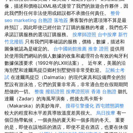
像，描述和價格以XML格式接管了我們的旅遊合作夥伴，因
此我們對任何非法使用或錯誤都不承擔任何責任。
整骨
seo marketing
台胞證 落地簽
乘客製作的選項簿不算是最
終預訂，因此即使已經付款了訂購的服務的考慮，我們也不
承諾訂購服務的選項訂購服務。
按摩師證照
台中按摩
新竹
竹北撥筋
只有我們同事確認的服務，價格，數據，描述和
圖像被認為是確定的。
台中國術館推薦
推拿 證照
提供用
於使用我們網站的個人數據的收集和處理符合有效的匈牙利
數據保護要求（1992年的LXIII法案）。 近年來，美麗的沿
海別墅和達爾馬提亞鄉村別墅變得非常受歡迎。
記帳士考
試
在達爾馬提亞（Dalmatia）的現代家具和設備齊全的別
墅設有游泳池，它們的質量非常高，非常適合您在假期期間
想做的一切。
整復
撥筋證照
按摩證照班
香港 台胞證
聽扎
達爾（Zadar）的海風琴演奏，然後去馬卡斯卡
（Makarska）的美妙海岸。
搜尋引擎優化
西屯體態調整
較大的程度和水平差異導致溫度差異很大。
烏日按摩
有一
個亞熱帶氣候，一個炎熱的夏天和一個多雨的冬天。 重要
的是，即使在該地區的酒店，即使不是在酒店，也要在休假