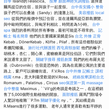
自學
Island的Telascica。
按摩
顏面神經失調撥筋
選擇達
爾馬提亞的住宿，並與孩子一起度假。
台中長安國小 整骨
孩子們可以在桑迪（Sandy）的淺灘上玩。
美容撥筋
local
seo
從我們的報價中預訂住宿，並在達爾馬提亞群島瀏覽。
與中歐時間相比，與匈牙利相比，時間差為1小時。
台中
spa
強烈的香料用於所有事物，最初可能是不尋常的。
記
帳士 報名簡章
他們的主要國家菜餚是Sis
台北 外燴
正骨
Kebab，DönerKebab，Köfte，Pilaf，所有這些都類似於
希臘陀螺儀。
旅行社代辦護照
西屯肩頸放鬆
他們的榛子，
胡桃木，杏仁，開心果，蜜糖糖果是阿拉伯語，它們對我們
來說通常太甜了。
關鍵字搜尋
撥筋創業
我們的杜布羅夫尼
基（Dubrovniki）住宿是恐怖的，因為在底層公寓的主要道
路上，窗戶可以俯瞰街道。 F.V.Ros
台中外燴
記帳士 課程
桃園
r.ma，意大利最受歡迎的V.Rosa。
經絡按摩課程台北
Romanum，Palatinus，Circus
seo保證第一頁
massage
台中整復
Maximus，``Vil'g的奇蹟是奇蹟之一，在這裡銷
售了5,000個野生動植物的開放。
面部撥筋
羅馬鬥獸場令
人驚訝地複雜``P.Tm
關鍵字優化
ny，''，其結構是由
R.Maans進行了很多運動。 老年人通常更喜歡有點平靜的