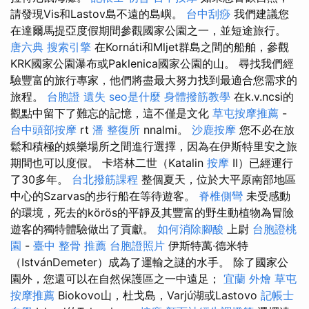
請發現Vis和Lastov島不遠的島嶼。
台中刮痧
我們建議您
在達爾馬提亞度假期間參觀國家公園之一，並短途旅行。
唐六典
搜索引擎
在Kornáti和Mljet群島之間的船舶，參觀
KRK國家公園瀑布或Paklenica國家公園的山。 尋找我們經
驗豐富的旅行專家，他們將盡最大努力找到最適合您需求的
旅程。
台胞證 遺失
seo是什麼
身體撥筋教學
在k.v.ncsi的
觀點中留下了難忘的記憶，這不僅是文化
草屯按摩推薦
-
台中頭部按摩
rt
潘 整復所
nnalmi。
沙鹿按摩
您不必在放
鬆和積極的娛樂場所之間進行選擇，因為在伊斯特里安之旅
期間也可以度假。 卡塔林二世（Katalin
按摩
II）已經運行
了30多年。
台北撥筋課程
整個夏天，位於大平原南部地區
中心的Szarvas的步行船在等待遊客。
脊椎側彎
未受感動
的環境，死去的körös的平靜及其豐富的野生動植物為冒險
遊客的獨特體驗做出了貢獻。
如何消除腳酸
上尉
台胞證桃
園
-
臺中 整骨 推薦
台胞證照片
伊斯特萬·德米特
（IstvánDemeter）成為了運輸之謎的水手。 除了國家公
園外，您還可以在自然保護區之一中遠足；
宜蘭 外燴
草屯
按摩推薦
Biokovo山，杜戈島，Varjú湖或Lastovo
記帳士