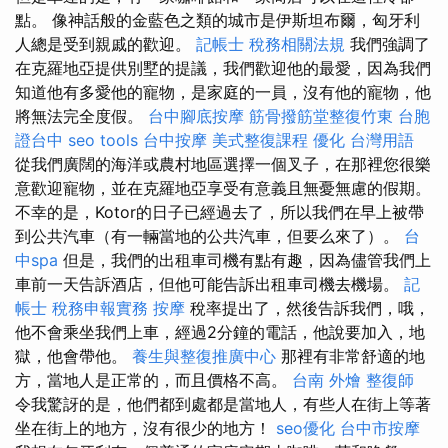
點。 像神話般的金藍色之類的城市是伊斯坦布爾，匈牙利
人總是受到親戚的歡迎。
記帳士 稅務相關法規
我們強調了
在克羅地亞提供別墅的提議，我們歡迎他的最愛，因為我們
知道他有多愛他的寵物，是家庭的一員，沒有他的寵物，他
將無法完全度假。
台中腳底按摩
筋骨撥筋堂整復竹東
台胞
證台中
seo tools
台中按摩
美式整復課程
優化 台灣用語
從我們廣闊的海洋或農村地區選擇一個叉子，在那裡您很樂
意歡迎寵物，並在克羅地亞享受有意義且無憂無慮的假期。
不幸的是，Kotor的日子已經過去了，所以我們在早上被帶
到公共汽車（有一輛當地的公共汽車，但要么來了）。
台
中spa
但是，我們的出租車司機有點有趣，因為儘管我們上
車前一天告訴酒店，但他可能告訴出租車司機去機場。
記
帳士 稅務申報實務
按摩
稅率提出了，然後告訴我們，哦，
他不會乘坐我們上車，經過2分鐘的電話，他說要加入，地
獄，他會帶他。
養生與整復推廣中心
那裡有非常舒適的地
方，當地人是正常的，而且價格不高。
台南 外燴
整復師
令我驚訝的是，他們都到處都是當地人，有些人在街上等著
坐在街上的地方，沒有很少的地方！
seo優化
台中市按摩