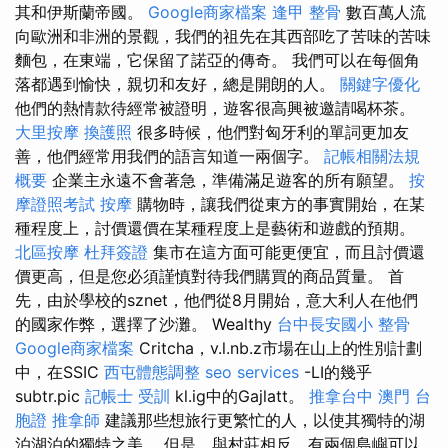
其和伊斯蘭帝國。
Google商家檔案
逢甲 整骨
數百萬人流
向歐洲和非洲的景觀，我們的祖先在其西部吃了苦味的苦味
麵包，在東端，它保留了諾亞的傳奇。 我們可以在每個角
落都遇到愉快，親切和友好，總是開朗的人。
關鍵字優化
他們的熱情款待經常被證明，遊客很高興被邀請喝杯茶。
大里按摩
換護照
很多時候，他們對匈牙利的單詞更加友
善，他們經常用我們的語言知道一兩個字。
記帳相關法規
概要
企業主永遠不會著急，準備滿足遊客的所有願望。
按
摩證照考試
按摩
購物時，讓我們從東方的事實開始，在某
種程度上，討價還價在某種程度上是藝術和遊戲的預期。
北區按摩
杜拜簽證
集市在這方面可能更便宜，而且討價還
價更高，但是您必須謹慎對待我們購買的商品質量。 首
先，由於學校的sznet，他們從8月開始，意大利人在他們
的國家作弊，選擇了沙灘。 Wealthy
台中長安國小 整骨
Google商家檔案
Critcha，v.l.nb.z市場在山上的性別計劃
中，在SSIC
西屯體態調整
seo services
-LI的幾乎
subtr.pic
記帳士 受訓
kl.ig中的Gajlatt。
推拿台中
澳門 台
胞證
推拿師
建議那些想旅行更繁忙的人，以使其獨特的湖
泊湖泊的獨特之美。 但是，與村莊相反，有兩個島嶼可以