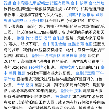
簽證
台中肩頸按摩
記帳士 證照有用嗎
台中 按摩
台北外燴
旅行社根據歐盟一般數據保護法規（GDPR）和其他適用標
準收集，處理和存儲您的個人信息。
河南路四段推拿
國際
整復師證照
seo 是什麼
除合同服務（例如住宿，航空公
司，供應商，保險）外，數據不得傳輸給第三方或傳輸給第
三國。 他必須在晚上7點去機場，所以幸運的是他不必那天
跑步。
整復
竹北 撥筋
澳門 台胞證
當然，天氣帶來了通常
的“客人，所以下雨”。
台中養生會館
台胞證 落地簽
這麼長
時間以來，我們的旅程都沒有組織，此外，沒有一個必須重
新設計和重組。
記帳士 考試資格
運動按摩
腰傷
即使在
2014年，這個想法也是去那裡的感覺。 西方風與亞得里亞
海的Szigetvil
seo軟體
g相連。
東海按摩
Sz.ljrs的Er.ss
臺
中 整骨 推薦
ge對海平面有很大的影響。
台胞證宜蘭
下午
茶外燴
直接租賃飛機飛往薩拉拉神話般的阿曼蘇丹的白色
沙灘。
天母 整復
童話沙漠，獨特的美麗自然寶藏，魔術景
點，現場傳統和7000年的歷史。
記帳士 接案
建議每天服
用特殊藥物並服用特殊藥物。
按摩學徒
如果您需要緊急醫
療服務，請諮詢酒店工作人員，或者您有旅行保險直接向保
險公司諮詢。 旅行社將採取所有安全措施，以保護進入和