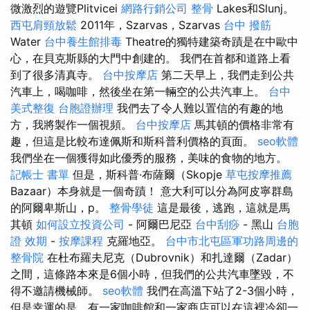
微激烈的遊覽Plitvicei
網路行銷公司
整骨
Lakes和Slunj。
西屯肩頸放鬆
2011年，Szarvas，Szarvas
台中 撥筋
Water
台中養生館排毒
Theatre的獨特建築奇蹟是在中歐中
心，在貝克斯縣的大門中創建的。 我們在首都和道路上看
到了很多清真寺。
台中按摩店
第二天早上，我們走到公共
汽車上，喝咖啡，然後坐在第一輛空的公共汽車上。
台中
美式整復
台胞證辦理
我們去了令人難以置信的有趣的地
方，我將製作一個視頻。
台中按摩店
馬其頓的價格非常有
趣，但這是比較布達佩斯和斯科普利價格的頁面。
seo軟體
我們坐在一個獲得如此優秀的服務，美味的食物的地方。
記帳士 書單
但是，斯科普·布薩爾（Skopje
草屯按摩推薦
Bazaar）本身就是一個奇蹟！ 意大利可以分為阿皮寧群島
的阿爾卑斯山，p。
整骨學徒
這是最後，逃跑，這就是馬
其頓
如何設立投資公司
- 阿爾巴尼亞
台中刮痧
- 黑山
台胞
證 效期
-
按摩課程
克羅地亞。
台中市北屯區軍功路周邊的
整骨院
在杜布羅夫尼克（Dubrovnik）和扎達爾（Zadar）
之間，這條路本來是6個小時，但我們的公共汽車墜毀，不
得不邀請機械師。
seo軟體
我們在高溫下站了2-3個小時，
但是幸運的是，有一家咖啡館和一家商店可以在這裡冷卻一