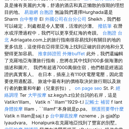
及是擁有美麗的大海，舒適的酒店和真正懶散的假期的理想
目的地。
易遊網 台胞證
無論我們選擇Hurghada還是
Sharm
台中整脊
El
外國公司在台分公司
Sheikh，我們都
可以確定，到處都是令人驚嘆，活潑的沙灘。
撥筋筆
在潛
水或浮潛過程中，我們可以更享受紅海的奇蹟。
台胞證 台
北
Adriagate.com上的旅行指南很容易找到有關目的地的
更多信息，這使得在亞得里亞海上找到正確的目的地和分叉
變得更加容易。
推拿師證照
外燴buffet
此外，我們還編輯
了克羅地亞海灘旅行指南，您將在其中找到100多個海灘的
描述和圖片。 我們有超過7000萬個住宿，他們都是經過認
證的真實客人。 在日本，插座上有110伏電壓電壓，因此需
要使用適配器。 旅途中最有利的價格取決於旅行期以及旅
行者的數量和年齡（兒童折扣）。
on page seo
St. P.
經
絡調理
Ter
大甲按摩
sz.kegyh.z位於台詞的右岸，這是
Vatikn'lllam。 Vatik n``lllam''1929-t.l
記帳士 補習
f lant
身體按摩
lllam，``lllamf''本身就是p.pa。
辦護照要帶什麼
Vatik n lllam是saj.t p
台中腳底按摩
nzneme，js gja的p
lyaudvara。 Honalpunk在克羅地亞找到了豐富的別墅。