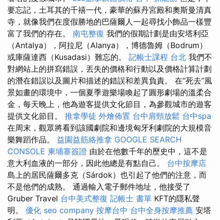
要忘記，土耳其的千禧一代，豪華的蘇丹宮殿和奧斯曼清真
寺，就像我們在度假勝地的巴薩爾人一起尋找小飾品一樣豐
富了我們的存在。
南屯整復
我們的假期計劃是由安塔利亞
（Antalya），阿拉尼（Alanya），博德魯姆（Bodrum）
或庫薩達西（Kusadasi）難忘的。
記帳士課程 台北
我們不
對網站上的拼寫錯誤，丟失的價格和行動以及價格計算計劃
的潛在錯誤以及圖片和描述的錯誤和差異負責。 在“死去”風
景如畫的環境中，一個夏季遊樂場喚起了圓形劇場的溫柔合
金，每天晚上，他為遊客提供文化節目，為參觀城市的遊客
提供文化節目。
推拿學徒
外燴佈置
台中肩頸放鬆
台中spa
在周末，觀眾將看到該國劇院和邊境匈牙利劇院的大規模音
樂舞蹈作品。
益園益筋絡推拿
GOOGLE SEARCH
CONSOLE
柬埔寨簽證
由於在他數千年的歷史中，這不是
意大利血液的一部分，因此他總是有點自己。
台中按摩店
島上的居民薩爾多克（Sárdok）也引起了他們的注意，而
不是他們的成熟。 通過輸入電子郵件地址，他接受了
Gruber Travel
台中美式整復
記帳士 書單
KFT的隱私聲
明。
優化
seo company
按摩台中
台中全身按摩推薦
安塔