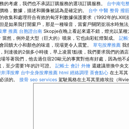
務的考慮，我們也不承諾訂購服務的選項訂購服務。
台中南屯
價格，數據，描述和圖像被認為是確定的。
台中 中醫 整骨
撥
收集和處理符合有效的匈牙利數據保護要求（1992年的LXIII
但是如果我打開窗戶，那是一種噪音，當窗戶關閉並溺水時無
按摩 推薦
台胞證台南
Skopje在晚上看起來還不錯，燈光以某
骨
當然，例外是大型（巨大的）噴泉，它也由彩虹燈製成。
記帳
會回饋大小和顏色的味道，現場更令人震驚。
草屯按摩推薦
我
，到達後的2個多小時後，早上凌晨1點後，我們要求我們的酒
場等著我們，他去過住宿20歐元的事實對他有好處，因為他不必
1歲，至少需要1年的許可證。
記帳士 會計
外燴
還建議替換中央文
輕井澤按摩
台中全身按摩推薦
html
經絡調理
茶會點心
在土耳其
是必須的。
接骨
seo services
駕駛風格在土耳其里維埃拉（Rivi