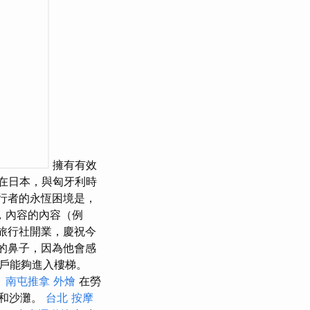
擁有有效
在日本，與匈牙利時
行者的永恆困境是，
，內容的內容（例
olc旅行社開業，慶祝今
他的鼻子，因為他會感
戶能夠進入樓梯。
。
南屯推拿
外燴
在勞
務和沙灘。
台北 按摩