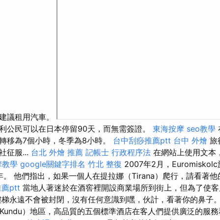
還建議租用汽車。
利公民可以在日本停留90天，而無需簽證。
東海按摩
seo教學
轉移為7個小時，冬季為8小時。
台中刮痧推薦ptt
台中 外燴
旅
征服...
台北 外燴 推薦
記帳士 行政程序法
在網站上使用文本
摩教學
google關鍵字排名
竹北 整復
2007年2月，Euromisk
週年。 他們指出，如果一個人在提拉娜（Tirana）爬行，請看著
薦ptt
當地人著迷於在酒窖裡開設商業場所到街上，但為了使客
梯永遠不會被封閉，沒有任何意識到嘿，伙計，看著你的鼻子
杜（Kundu）地區，高品質的五個標準酒店在客人們提供廣泛的服