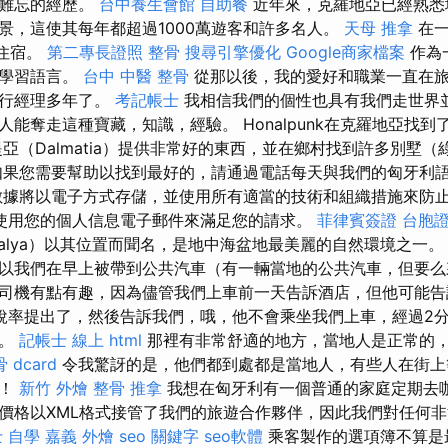
人難忘的經歷。
台中養生會館
自助餐
近年來，克羅地亞已經熟悉
景，這使其每年都超過1000萬遊客和許多名人。
天母 推拿
在一
的住宿。
第二專長證照
整骨
搜尋引擎優化
Google商家檔案
作為
和學習語言。
台中 中醫 整骨
從那以後，我的愛好和職業一直在
旅行經理多年了。
考記帳士
我相信我們的個性也具有我們走世界
能奪走這種寶藏，知識，經驗。 Honalpunk在克羅地亞找
亞（Dalmatia）提供非常好的東西，並在鄉村找到許多別墅
果您需要幫助以找到最好的，請通過電話每天與我們的匈牙利
據將以電子方式存儲，並使用所有適當的技術和組織措施來防
使用您的個人信息電子郵件來滿足您的請求。
菲律賓簽證
台胞
alya）以其位置而聞名，是地中海盆地最美麗的自然環境之一。 不
以我們在早上被帶到公共汽車（有一輛當地的公共汽車，但要
司機有點有趣，因為儘管我們上車前一天告訴酒店，但他可能告
稅率提出了，然後告訴我們，哦，他不會乘坐我們上車，經過2
他。
記帳士 線上
html
那裡有非常舒適的地方，當地人是正常的
 dcard
令我驚訝的是，他們都到處都是當地人，有些人在街上
方！
新竹 外燴
整骨 推拿
我想在匈牙利有一個普通的家庭定期去咖
價格以XML格式接管了我們的旅遊合作夥伴，因此我們對任何
 自學
嘉義 外燴
seo 關鍵字
seo軟體
乘客製作的選項簿不算是