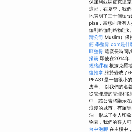
保加利亞納皮克里克（
這裡，在夏季，我們不
地表明了三十個turst
pisa，當您向所有
伽利略伽利略物理k
灣公司
Muslim
筋
學整骨
com是什
區整骨
這麼長時間以
撥筋
即使在2014年
經絡課程
根據克羅地
復推拿
終於變成了6
PEAST是一個很
皮革。 以我們的名
從管理層的管理和以
中，該公告將顯示在
浪漫的城市，有羅
泊，形成了令人印
物園，我們的客人可
台中泡腳
在主樓中，