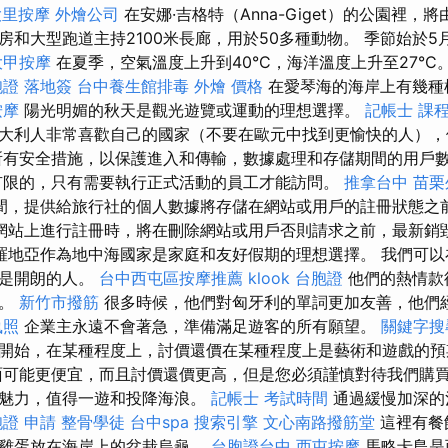
大里按摩
外燴公司
在安娜·吉格特（Anna-Giget）的公園裡，
房和大型跑道主持2100米長廊，用於50多種動物。 季節始於
大甲按摩
在夏季，空氣溫度上升到40°C，海洋溫度上升至27°C
證 落地簽
台中養生館排毒
外燴 價格
在愛琴海的海岸上有幾種
按摩
陽光明媚的秋天是觀光遊覽或運動的理想選擇。
記帳士 課程
大利人非常喜歡自己的國家（不要在歐元中找到更愉快的人），
所有安全措施，以保護進入和傳輸，數據處理和存儲期間的用戶
有限的，只有需要執行正式活動的員工才能訪問。
推拿台中
苗栗
間，提供給旅行社的個人數據將存儲在網站或用戶的註冊狀態之
網站上進行註冊時，將在刪除網站或用戶否則請求之前，最新銷
羅地亞作為地中海國家是家庭和友好假期的理想選擇。 我們可以
總是開朗的人。
台中西屯區按摩推薦
klook 台胞證
他們的熱情款
茶。
新竹市撥筋
很多時候，他們對匈牙利的單詞更加友善，他們
執照
企業主永遠不會著急，準備滿足遊客的所有願望。
關鍵字搜
開始，在某種程度上，討價還價在某種程度上是藝術和遊戲的
可能更便宜，而且討價還價更高，但是您必須謹慎對待我們購買
的魅力，值得一遊和投降海浪。
記帳士 考試時間
通過緩慢加深的
證 申請
整骨學徒
台中spa
搜索引擎
文心南路撥筋堂
這裡有餐
將雞蛋放在海岸上的盆栽烏龜。
台胞證台中
西屯按摩
馬略卡島是