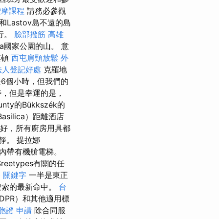
按摩課程
請務必參觀
Lastov島不遠的島
行。
臉部撥筋
高雄
ica國家公園的山。 意
其頓
西屯肩頸放鬆
外
法人登記好處
克羅地
來是6個小時，但我們的
時，但是幸運的是，
nty的Bükkszék的
asilica）距離酒店
好，所有廚房用具都
靜。 提拉娜
時內帶有機艙電梯。
etypes有關的任
格
關鍵字
一半是東正
搜索的最新命中。
台
DPR）和其他適用標
胞證 申請
除合同服