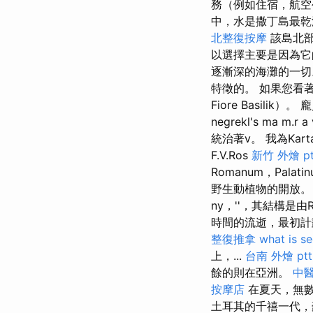
務（例如住宿，航空
中，水是撒丁島最
北整復按摩
該島北部
以選擇主要是因為它
逐漸深的海灘的一切。 
特徵的。 如果您看著
Fiore Basilik
negrekl's ma m.r a 
統治著v。 我為Kart
F.V.Ros
新竹 外燴 pt
Romanum，Palatin
野生動植物的開放
ny，''，其結構是
時間的流逝，最初計
整復推拿
what is s
上，...
台南 外燴 ptt
餘的則在亞洲。
中
按摩店
在夏天，無
土耳其的千禧一代，