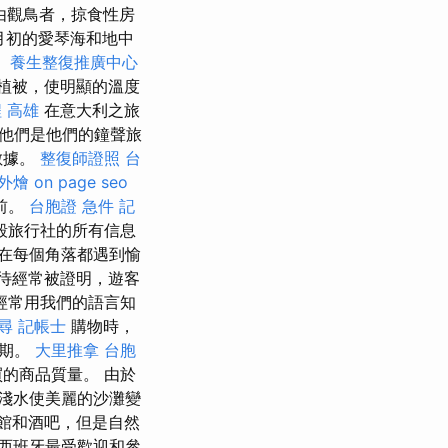
將由觀鳥者，掠食性房
5月初的愛琴海和地中
。
養生整復推廣中心
植被，使明顯的溫度
 高雄
在意大利之旅
他們是他們的鐘聲旅
數據。
整復師證照
台
外燴
on page seo
前。
台胞證 急件
記
毀旅行社的所有信息
在每個角落都遇到愉
待經常被證明，遊客
經常用我們的語言知
尋
記帳士
購物時，
預期。
大里推拿
台胞
的商品質量。 由於
淺水使美麗的沙灘變
館和酒吧，但是自然
西班牙最受歡迎和參