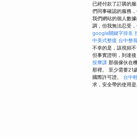
已經付款了訂購的服
們同事確認的服務，
我們網站的個人數據的
調，但我無法忍受，
google關鍵字排名
中美式整復
台中整
不幸的是，該視頻不
但事實證明，到達後
按摩課
那個傢伙在機
那裡。 至少需要2
國際許可證。
台中
求，安全帶的使用