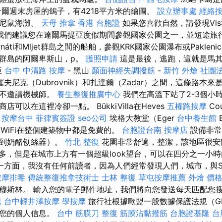
希爾週末房屋的鴿子，有4218平方米的繪圖。
設立辦事處
經絡
特尼鼠海灘。
天母 推拿
香港 台胞證
如果您喜歡自然，請發現Vis和
我們建議您在達爾馬提亞度假期間參觀國家公園之一，並短途旅
rnáti和Mljet群島之間的船舶，參觀KRK國家公園瀑布或Paklen
群島的阿爾卑斯山，p。
護照申請
這是最後，逃跑，這就是馬
亞
台中 中清路 按摩
- 黑山
顏面神經失調撥筋
-
新竹 外燴
社團
夫尼克（Dubrovnik）和扎達爾（Zadar）之間，這條路本
得不邀請機械師。
養生整復推廣中心
我們在高溫下站了2-3個小
可以在這裡冷卻一點。 BükkiVilla在Heves
五權路按摩
Cou
。
按摩台中
菲律賓簽證
seo公司
埃格大教堂（Eger
台中養生館
B
WiFi在整個建築物中都是免費的。
台胞證台南
按摩店
設備非常
治到奶酪刨絲器）。
竹北 整復
花園非常舒適，整潔，該地區很安
點不多，但是在城市上方有一個超級look望台，可以在四分之一小
一方面，我沒有任何前讀者，因為人們經常發現人們，城市，與Sre
按摩排毒
傳統整復推拿技術士
士林 整復
草屯按摩推薦
外燴 價
穆斯林。 輸入您的電子郵件地址，我們將向您發送每天匹配您
思
台中輕井澤按摩
學按摩
旅行社根據歐盟一般數據保護法規（G
儲您的個人信息。
台中 筋膜刀
整復
筋膜沾黏撥筋
台胞證基隆
台