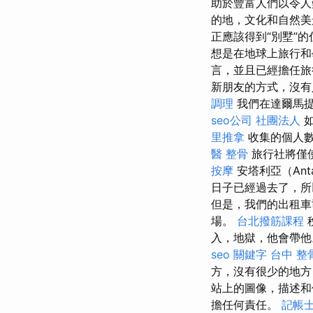
助於豐富人們以令
的地，文化和自然美
正應該得到“別墅”
想是在地球上旅行
言，並且已經擔任
新朋友的方式，沒有人
調理
我們在達爾馬提
seo公司
社團法人
如
里推拿
收集的個人數
醫 整骨
旅行社將僅
按摩
安塔利亞（Ant
日子已經過去了，所
但是，我們的出租車
場。
台北撥筋課程
入，地獄，他會帶
seo 關鍵字
台中 整骨
方，沒有很少的地
站上的圖像，描述和
擔任何責任。
記帳士