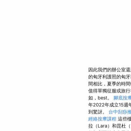
因此我們的辦公室
的匈牙利護照的匈牙
間相比，夏季的時間
值得單獨征服或旅行社
如，best。
腳底按
年2022年成立15
到驚訝。
台中刮痧推
經絡按摩課程
這些樓
拉（Lara）和昆