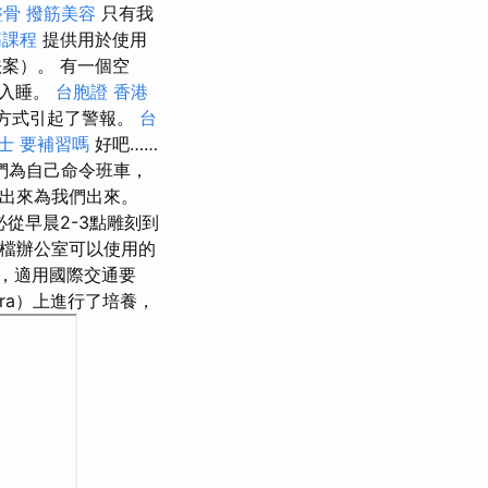
整骨
撥筋美容
只有我
筋課程
提供用於使用
法案）。 有一個空
法入睡。
台胞證 香港
種方式引起了警報。
台
士 要補習嗎
好吧……
們為自己命令班車，
店出來為我們出來。
從早晨2-3點雕刻到
檔辦公室可以使用的
，適用國際交通要
era）上進行了培養，