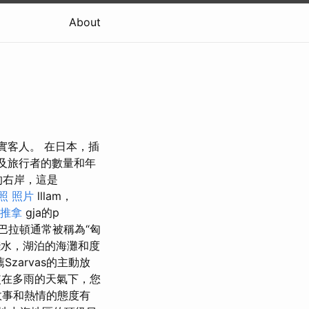
About
實客人。 在日本，插
以及旅行者的數量和年
詞的右岸，這是
照 照片
lllam，
 推拿
gja的p
巴拉頓通常被稱為“匈
水，湖泊的海灘和度
Szarvas的主動放
在多雨的天氣下，您
故事和熱情的態度有