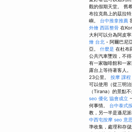
觀的假期天堂。 舊
布拉克島上的茲拉
嶼。
台中推拿推薦
外燴
西區整骨
在Ko
大利可以分為阿皮寧
燴 台北
- 阿爾巴尼
亞。
什麼是
在杜布羅
公共汽車墜毀，不
有一家咖啡館和一家商店
露台上等待著客人
23公里。
按摩 課程
可以使用（從三明
（Tirana）的景
seo 優化
協會成立
何事情。
台中泰式
教，另一半是遜尼派
中西屯按摩
seo 意
準收集，處理和存