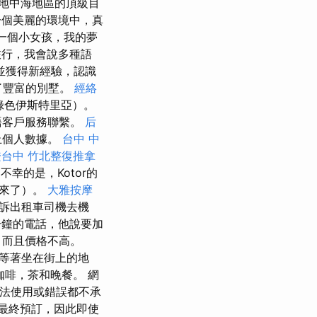
地中海地區的頂級目
個美麗的環境中，真
一個小女孩，我的夢
旅行，我會說多種語
並獲得新經驗，認識
到了豐富的別墅。
經絡
（綠色伊斯特里亞）。
語客戶服務聯繫。
后
止個人數據。
台中 中
證台中
竹北整復推拿
幸的是，Kotor的
么來了）。
大雅按摩
訴出租車司機去機
分鐘的電話，他說要加
，而且價格不高。
等著坐在街上的地
啡，茶和晚餐。 網
非法使用或錯誤都不承
最終預訂，因此即使