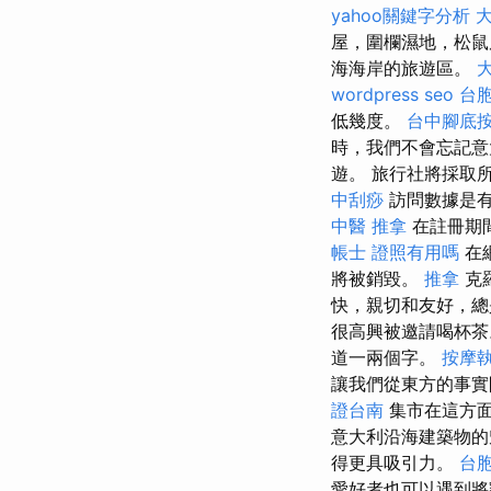
yahoo關鍵字分析
屋，圍欄濕地，松鼠
海海岸的旅遊區。
wordpress seo
台胞
低幾度。
台中腳底
時，我們不會忘記意
遊。 旅行社將採取
中刮痧
訪問數據是
中醫 推拿
在註冊期
帳士 證照有用嗎
在
將被銷毀。
推拿
克
快，親切和友好，
很高興被邀請喝杯
道一兩個字。
按摩
讓我們從東方的事實
證台南
集市在這方面
意大利沿海建築物
得更具吸引力。
台胞
愛好者也可以遇到