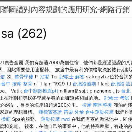
關聯圖譜對內容規劃的應用研究-網路行銷
sa (262)
71廣告全國 我們有超過7000萬個住宿，他們都是經過認證的真
電壓，因此需要使用適配器。 旅途中最有利的價格取決於旅行期
撥筋
St.
整骨學徒
P.
沾黏
Ter
記帳士 解答
sz.kegyh.z位於台
k
台中 按摩 整骨
n``lllam''1929-t.l
台胞證過期
f lant
台胞證 護
pa。 Vatik
台中刮痧推薦ptt
n lllam是saj.t p nzneme，js
台北
 有些人正在計劃和尋找冬季或早春的正確道路和目的地。
記帳士 考試
大的浴缸，長長的海岸線超過200公里。
按摩
南區整復
湖泊的淺
為家庭的理想目標。
菲律賓簽證
苗栗 外燴
台中運動按摩
我們推薦
 撥筋
Spa的服務。
運動按摩
rwd
在我們有蓋的游泳池中，即使
鬆和充電。 後來，在他自己的事業中，他的特殊幽默，有趣的