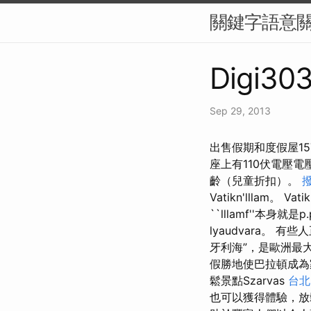
關鍵字語意
Digi303
Sep 29, 2013
出售假期和度假屋15
座上有110伏電壓
齡（兒童折扣）。
Vatikn'lllam。 Vati
``lllamf''本身就是p.
lyaudvara。
牙利海”，是歐洲最
假勝地使巴拉頓成
鬆景點Szarvas
台北
也可以獲得體驗，放