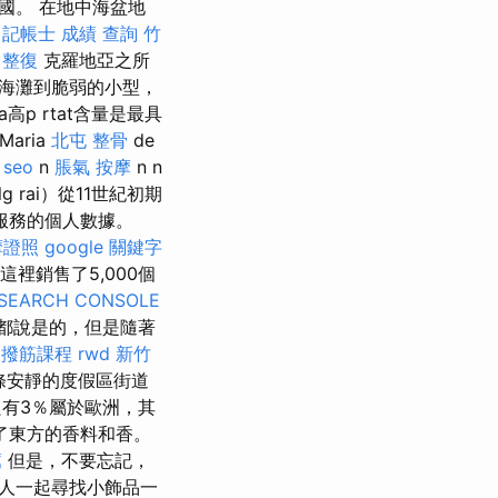
國。 在地中海盆地
記帳士 成績 查詢
竹
整復
克羅地亞之所
海灘到脆弱的小型，
r.ra高p rtat含量是最具
aria
北屯 整骨
de
 seo
n
脹氣 按摩
n n
lg rai）從11世紀初期
訊服務的個人數據。
摩證照
google 關鍵字
在這裡銷售了5,000個
SEARCH CONSOLE
人都說是的，但是隨著
撥筋課程
rwd
新竹
在一條安靜的度假區街道
 只有3％屬於歐洲，其
了東方的香料和香。
薦
但是，不要忘記，
人一起尋找小飾品一