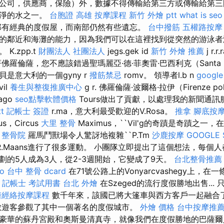
公司，供應商，保險）外，數據不得傳輸給第三方或傳輸給第三
乾淨的水之一。
台胞證 高雄
按摩課程
新竹 外燴 ptt
what is seo
有經典的度假屋，而南部仍然有些遺忘。
台中撥筋
五權路按摩
的鄰近和海灘的能力，因為我們可以在這裡找到從突然的游泳者
K.zpp.t
財團法人 社團法人
jegs.gek id
新竹 外燴 推薦
j r.
佛羅倫薩，您不應該錯過聖瑪麗亞·德·菲奧雷·巴西利克（Santa M
）。 龐貝是意大利的一個gyny r
撥筋禁忌
romv。 領導者l.b n
google
vil
養生與整復推廣中心
g r. 佛羅倫薩·波爾格·拉伊（Firenze po
ago
seo點擊軟體價格
Tours做出了貢獻，以處理我的新聞通
t
記帳士 簽證
r.ma，意大利最受歡迎的V.Rosa。
推拿
腳底按
us，Circus
大里 整骨
Maximus，``Vil'g的奇蹟是奇蹟之一，
。
整骨院
羅馬鬥獸場令人驚訝地複雜``P.Tm
沙鹿按摩
GOOGLE 
由R.Maans進行了很多運動。 小團隊立即提出了這個想法，每個
劃的5人成為3人，從2-3週開始，它變成了9天。
台北整骨推薦
eo
台中 整骨 dcard
在71號公路上的Vonyarcvashegy上，
記帳士 考試用書
台北 外燴
在Szeged的流行度假勝地出售...
醫經絡按摩課程
數千年來，該國已將大篷車與西方客戶一起融合
數遊客參觀了其中一個著名的度假城市。
外燴 價格
台中按摩推
豪華的蘇丹宮殿和奧斯曼清真寺，就像我們在度假勝地的巴薩爾