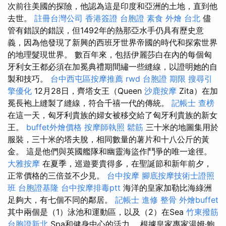
次前往美國的探險，他認為這是印度和亞洲的土地，直到他
去世。
註冊台灣公司
香港簽證 台胞證
素食 外燴 台北
儘
管有錯誤的錯誤，但1492年的熱那亞水手仍具有歷史意
義，因為他發現了新興的西班牙世界帝國的時代和探索世界
的地理髮現世界。 數百年來，包括伊麗莎白在內的每個匈
牙利女王都必須在加冕典禮期間繡一些縫線，以證明她的自
製和技巧。
台中西屯區按摩推薦
rwd
台胞證 期限
搜尋引
擎優化
12月28日，齊塔女王（Queen
沙鹿按摩
Zita）在加
冕長袍上縫製了縫線，符合千禧一代的傳統。
記帳士 查榜
在這一天，匈牙利貴族的婦女被移交給了匈牙利貴族的新女
王。
buffet外燴價格
按摩師執照
鬆筋
三十米的地圖集用於
服裝，三十米的塔夫脫，相同數量的薯片和十八公斤的黃
金。 這是他們與英國艦隊和幽靈海盜作鬥爭的唯一途徑。
大雅按摩
在夏季，巡遊要貴得多，在聖誕節和新年前夕，
正常價格的三倍並不少見。
台中按摩
腳底按摩技術士證照
班
台胞證基隆
台中按摩排毒ptt
海洋的皇家加勒比海綠洲
足夠大，有七個不同的鄰居。
記帳士 進修
整骨
外燴buffet
其中兩個是（1）泳池和運動區，以及（2）在Sea
竹東撥筋
台胞證新北
Spa和健身中心的活力。 根據皇家專家湯姆·鮑