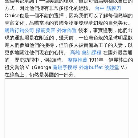
些島嶼都承諾了一個美麗的環境，但是每個島嶼都以自己的
方式，因此他們擁有非常多樣化的經驗。
台中 筋膜刀
Cruise也是一個不錯的選擇，因為我們可以了解每個島嶼的
豐富文化，品嚐當地的異國食物並發現夢幻般的自然美女。
網路行銷公司
撥筋美容
外燴佈置
後來，事實證明，他們出
現的運動場是在附近的，幾天前，一位膚色般的足球明星歡
迎人們參加他們的接待，但許多人被責備為王子的夫妻，以
更多地關注他們現在的心情。
高雄 會計課程
在國外最普通
的，歷史訪問中，例如ii時。
整復推薦
1911年，伊麗莎白的
祖父喬治·V（George
關鍵字搜尋
外燴buffet
波經堂
V.）
在綠島上，仍然是英國的一部分。