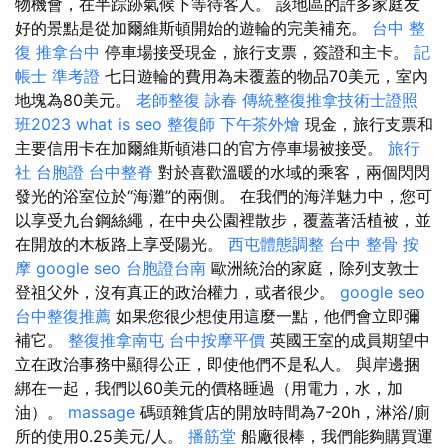
物機會，在半踪跡氣候下等待客人。 該地區的許多家庭友
好的景點是從加爾維斯頓開始的遊輪的完美補充。
台中 整
復
推拿台中
停車場接受現金，旅行支票，簽證和主卡。
記
帳士 準考證
七日遊輪的費用為未覆蓋的物品70美元，室內
地塊為80美元。
老師整復 詠春
傳統整復推拿技術士證照
班2023
what is seo
整復師
下午茶外燴
現金，旅行支票和
主要信用卡在加爾維斯頓港口的官方停車場被接受。
旅行
社 台胞證
台中整脊
對於喜歡溫暖的水域的乘客，兩個閃閃
發光的浴室位於“海灘”的兩側。 在我們的海洋魅力中，您可
以享受九台鋼絲繩，在中央公園裡散步，覆蓋著活植被，並
在開放的木板路上享受陽光。
西屯體態調整
台中 整骨
按
摩
google seo
台胞證台南
歐洲統治的家庭，除列支敦士
登祖父外，沒有真正的政治權力，或者很少。
google seo
台中整復推薦
如果您很少想使用這麼一點，他們會立即彌
補它。
整復推拿南屯
台中按摩平價
英國王室的成員期望中
立在政治事務中顯得公正，即使他們不是私人。 與岸邊捆
綁在一起，我們以60美元的價格睡過（用電力，水，加
油）。
massage
碼頭雜貨店的開放時間為7-20h，淋浴/廁
所的使用0.25美元/人。
播筋堂
船廠很棒，我們能夠購買運