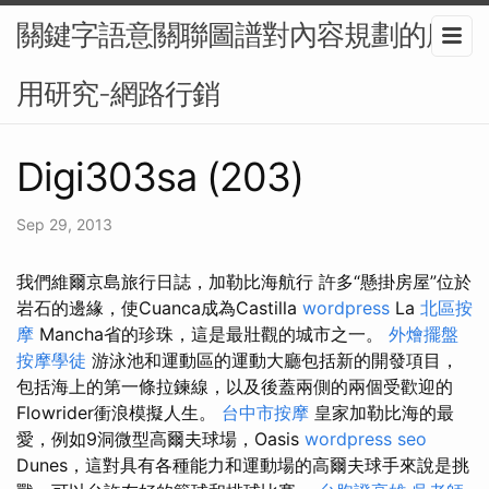
關鍵字語意關聯圖譜對內容規劃的應
用研究-網路行銷
Digi303sa (203)
Sep 29, 2013
我們維爾京島旅行日誌，加勒比海航行 許多“懸掛房屋”位於
岩石的邊緣，使Cuanca成為Castilla
wordpress
La
北區按
摩
Mancha省的珍珠，這是最壯觀的城市之一。
外燴擺盤
按摩學徒
游泳池和運動區的運動大廳包括新的開發項目，
包括海上的第一條拉鍊線，以及後蓋兩側的兩個受歡迎的
Flowrider衝浪模擬人生。
台中市按摩
皇家加勒比海的最
愛，例如9洞微型高爾夫球場，Oasis
wordpress seo
Dunes，這對具有各種能力和運動場的高爾夫球手來說是挑