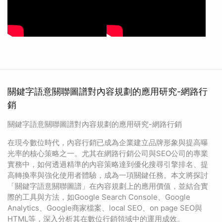
關鍵字語意關聯圖譜對內容規劃的應用研究-網路行
銷
關鍵字語意關聯圖譜對內容規劃的應用研究-網路行銷
在現今數位時代，內容行銷已成為企業建立品牌形象與提高曝
光率的核心策略之一。尤其在網路行銷公司與SEO公司的專業
實務中，如何透過精準的內容策略達到優化搜尋引擎排名、提
高轉換率與強化使用者體驗，成為一項關鍵任務。本文將探討
「關鍵字語意關聯圖譜」在內容規劃上的應用價值，並結合實
際的工具與方法，如Google Search Console、Google
Analytics、Google商家檔案、local SEO、on page SEO與
HTML等，深入分析其在數位行銷領域中的運用成效。