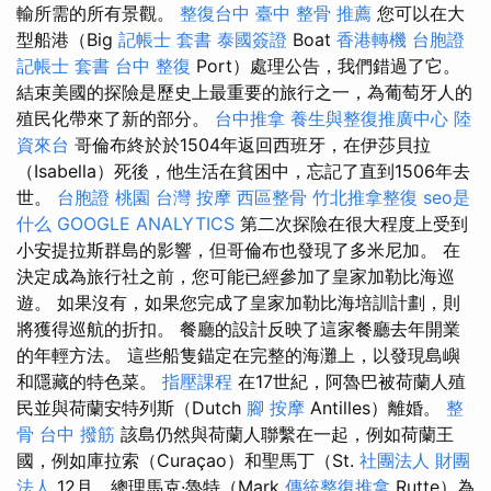
輸所需的所有景觀。
整復台中
臺中 整骨 推薦
您可以在大
型船港（Big
記帳士 套書
泰國簽證
Boat
香港轉機 台胞證
記帳士 套書
台中 整復
Port）處理公告，我們錯過了它。
結束美國的探險是歷史上最重要的旅行之一，為葡萄牙人的
殖民化帶來了新的部分。
台中推拿
養生與整復推廣中心
陸
資來台
哥倫布終於於1504年返回西班牙，在伊莎貝拉
（Isabella）死後，他生活在貧困中，忘記了直到1506年去
世。
台胞證 桃園
台灣 按摩
西區整骨
竹北推拿整復
seo是
什么
GOOGLE ANALYTICS
第二次探險在很大程度上受到
小安提拉斯群島的影響，但哥倫布也發現了多米尼加。 在
決定成為旅行社之前，您可能已經參加了皇家加勒比海巡
遊。 如果沒有，如果您完成了皇家加勒比海培訓計劃，則
將獲得巡航的折扣。 餐廳的設計反映了這家餐廳去年開業
的年輕方法。 這些船隻錨定在完整的海灘上，以發現島嶼
和隱藏的特色菜。
指壓課程
在17世紀，阿魯巴被荷蘭人殖
民並與荷蘭安特列斯（Dutch
腳 按摩
Antilles）離婚。
整
骨
台中 撥筋
該島仍然與荷蘭人聯繫在一起，例如荷蘭王
國，例如庫拉索（Curaçao）和聖馬丁（St.
社團法人 財團
法人
12月，總理馬克·魯特（Mark
傳統整復推拿
Rutte）為