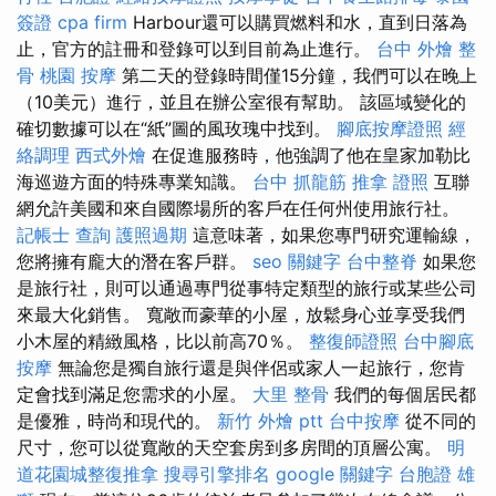
簽證
cpa firm
Harbour還可以購買燃料和水，直到日落為
止，官方的註冊和登錄可以到目前為止進行。
台中 外燴
整
骨
桃園 按摩
第二天的登錄時間僅15分鐘，我們可以在晚上
（10美元）進行，並且在辦公室很有幫助。 該區域變化的
確切數據可以在“紙”圖的風玫瑰中找到。
腳底按摩證照
經
絡調理
西式外燴
在促進服務時，他強調了他在皇家加勒比
海巡遊方面的特殊專業知識。
台中 抓龍筋
推拿 證照
互聯
網允許美國和來自國際場所的客戶在任何州使用旅行社。
記帳士 查詢
護照過期
這意味著，如果您專門研究運輸線，
您將擁有龐大的潛在客戶群。
seo 關鍵字
台中整脊
如果您
是旅行社，則可以通過專門從事特定類型的旅行或某些公司
來最大化銷售。 寬敞而豪華的小屋，放鬆身心並享受我們
小木屋的精緻風格，比以前高70％。
整復師證照
台中腳底
按摩
無論您是獨自旅行還是與伴侶或家人一起旅行，您肯
定會找到滿足您需求的小屋。
大里 整骨
我們的每個居民都
是優雅，時尚和現代的。
新竹 外燴 ptt
台中按摩
從不同的
尺寸，您可以從寬敞的天空套房到多房間的頂層公寓。
明
道花園城整復推拿
搜尋引擎排名
google 關鍵字
台胞證 雄