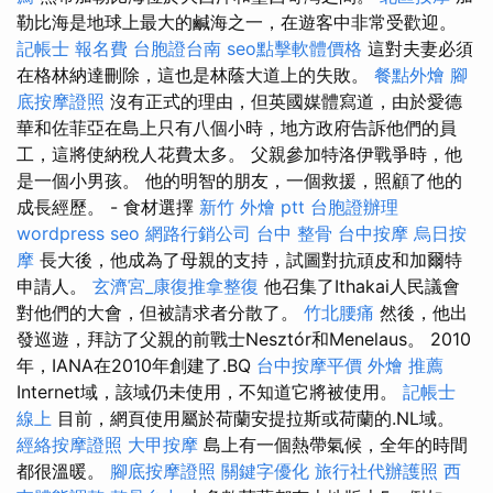
勒比海是地球上最大的鹹海之一，在遊客中非常受歡迎。
記帳士 報名費
台胞證台南
seo點擊軟體價格
這對夫妻必須
在格林納達刪除，這也是林蔭大道上的失敗。
餐點外燴
腳
底按摩證照
沒有正式的理由，但英國媒體寫道，由於愛德
華和佐菲亞在島上只有八個小時，地方政府告訴他們的員
工，這將使納稅人花費太多。 父親參加特洛伊戰爭時，他
是一個小男孩。 他的明智的朋友，一個救援，照顧了他的
成長經歷。 - 食材選擇
新竹 外燴 ptt
台胞證辦理
wordpress seo
網路行銷公司
台中 整骨
台中按摩
烏日按
摩
長大後，他成為了母親的支持，試圖對抗頑皮和加爾特
申請人。
玄濟宮_康復推拿整復
他召集了Ithakai人民議會
對他們的大會，但被請求者分散了。
竹北腰痛
然後，他出
發巡遊，拜訪了父親的前戰士Nesztór和Menelaus。 2010
年，IANA在2010年創建了.BQ
台中按摩平價
外燴 推薦
Internet域，該域仍未使用，不知道它將被使用。
記帳士
線上
目前，網頁使用屬於荷蘭安提拉斯或荷蘭的.NL域。
經絡按摩證照
大甲按摩
島上有一個熱帶氣候，全年的時間
都很溫暖。
腳底按摩證照
關鍵字優化
旅行社代辦護照
西