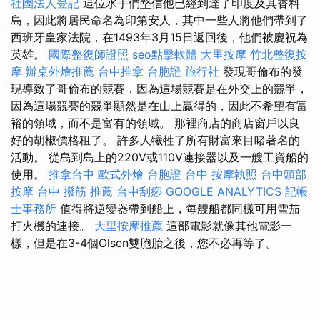
社團法人登記
這位水手們堅信他已經到達了印度及其香料
島，因此將居民命名為印第安人，其中一些人將他們帶到了
西班牙皇家法院，在1493年3月15日返回後，他們被慶祝為
英雄。
國際整復師證照
seo點擊軟體
大里按摩
竹北整復按
摩
辦桌外燴推薦
台中推拿
台胞證 旅行社
發現哥倫布的發
現導致了哥倫布的競賽，因為這場競賽是在外交上的競爭，
因為這場競賽的競爭顯然是在山上贏得的，因此不希望有富
裕的領域，而不是富有的領域。 那裡商店的商店窗戶以良
好的胡椒價格租了。 許多人犧牲了所有財富來目睹著名的
活動。 從島到島上的220V或110V連接器以及一艘工資船的
使用。
推拿台中
歐式外燴
台胞證 台中
按摩執照
台中頭部
按摩
台中 撥筋 推薦
台中刮痧
GOOGLE ANALYTICS
記帳
士事務所
值得將逆變器帶到船上，每艘船都同樣可用雪茄
打火機的連接。
大里按摩推薦
這部電影就像其他電影一
樣，但是在3-4個Olsen雙胞胎之後，您不必再等了。