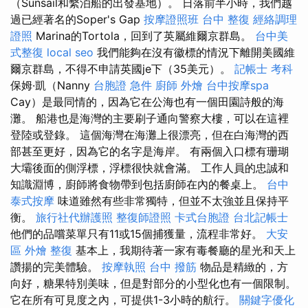
（Sunsail和繫泊船的出發基地）。 日落前半小時，我們越
過已經著名的Soper's Gap
按摩證照班
台中 整復
經絡調理
證照
Marina的Tortola，回到了英屬維爾京群島。
台中美
式整復
local seo
我們能夠在沒有徽標的情況下離開美國維
爾京群島，不得不申請英國je下（35美元）。
記帳士 考科
保姆·凱（Nanny
台胞證 急件
廚師 外燴
台中按摩spa
Cay）是最同情的，因為它在公海也有一個田園詩般的海
灘。 船港也是海灣的主要刷子通向警察大樓，可以在這裡
登陸或登錄。 這個海灣在海灘上很漂亮，但在白海灣的西
部甚至更好，因為它的名字是海岸。 有兩個入口標有珊瑚
大壩後面的側浮標，浮標很快就會滿。 工作人員的忠誠和
知識淵博，廚師將食物帶到包括廚師在內的餐桌上。
台中
泰式按摩
味道雖然有些非常獨特，但並不太強並且保持平
衡。
旅行社代辦護照
整復師證照
卡式台胞證
台北記帳士
他們的品嚐菜單只有11或15個捕獲量，流程非常好。
大安
區 外燴
整復
基本上，我期待著一家有毒餐廳的星光和天上
讚揚的完美體驗。
按摩執照
台中 撥筋
物品是精緻的，方
向好，糖果特別美味，但是對部分的小型化也有一個限制。
它在所有可見度之內，可提供1-3小時的航行。
關鍵字優化