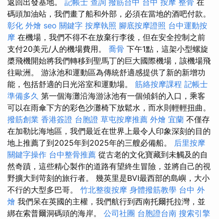
返回出發基地。
記帳士 查詢
撥筋台中
台中 按摩 整骨
在
碼頭加油站，我們畫了船和外部，必須在當地的酒吧付款。
彰化 外燴
seo 關鍵字
按摩執照
腳底按摩證照
台中運動按
摩
在機場，我們不得不在放棄行李後，但在安全控制之前
支付20美元/人的機場費用。
喬骨
下午1點，這架小型螺旋
槳飛機開始將我們轉移到聖馬丁的巨大國際機場，該機場飛
往歐洲。 游泳池和運動區為傳統舒適感提供了新的新增功
能，包括舒適的日光浴室和運動場。
筋絡按摩課程
記帳士
準備多久
第一個海灘沿海游泳池有一個傾斜的入口，乘客
可以在雨傘下方的彩色沙灘椅下放鬆水，而水則輕輕扭曲。
撥筋創業
香港簽證 台胞證
草屯按摩推薦
外燴 宜蘭
不僅存
在加勒比海地區，我們最近在世界上最令人印象深刻的目的
地上推薦了到2025年到2025年的三艘必備船。
后里按摩
關鍵字操作
台中整骨推薦
從古老的文化寶藏到未觸及的自
然奇蹟，這些精心製作的道路有望終生冒險，並將自己的視
野擴大到苛刻的旅行者。 幾英里是BVI最西部的島嶼，大小
不行的大型多巴哥。
竹北整復按摩
身體撥筋教學
台中 外
燴
我們呆在英國的主權，我們航行到西南托爾托拉灣，並
綁在索普爾洞碼頭的海岸。
公司社團
台胞證台南
搜索引擎