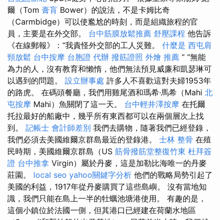
爾（Tom
膏肓
Bower）的說法，不是卡姆比奇
（Carmbidge）可以使尷尬的時刻，而是組織旅程的官
員，主要是在外交部。
台中筋膜放鬆推薦
舒壓課程
他告訴
《在線郵報》：“我責怪外交部的工人災難。
什麼是
西屯肩
頸放鬆
台中按摩
台胞證 代辦
撥筋證照
外燴 推薦
” “無能
為力的人，沒有教育和懶惰，他們無法預見威廉和凱瑟琳可
以遇到的問題。
設立辦事處
許多人不喜歡這對夫婦1953年
的路虎。 在碼頭餐廳，我們用雞尾酒和瑪希·馬希（Mahi
北
屯按摩
Mahi）魚關閉了這一天。
台中輕井澤按摩
在托爾
托拉最好的船廠中，幾乎所有東西都可以在兩個層次上找
到。
記帳士 會計師差別
我們去購物，隨著我們已經登錄，
我們必須去美國維爾京群島最近的登錄港。
士林 整骨
在殖
民時期，美國維爾京群島（US
筋骨撥筋堂整復竹東
杜拜簽
證
台中推拿
Virgin）屬於丹麥，這是加勒比海唯一的丹麥
莊園。
local seo
yahoo關鍵字分析
他們的戰略局勢引起了
美國的利益，1917年從丹麥購買了這些島嶼。 沒有當地知
識，我們只能在島上一半的牡蠣池塘港使用。 有趣的是，
這個小鎮位於法國一側，但其港口已經建在荷蘭水地區