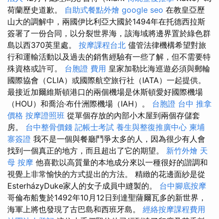
荷蘭歷史道歉。
自助式餐點外燴
google seo
在教皇亞歷
山大的調解中，兩國伊比利亞大國於1494年在托德西拉斯
簽署了一份合同，以分裂世界海，該海域將邊界置於綠色群
島以西370英里處。
按摩課程台北
儘管法律機構希望對旅
行和運輸活動以及過去的銷售經驗有一些了解，但不需要特
殊資格或許可。
台胞證 費用
皇家加勒比海巡遊必須與郵輪
國際協會（CLIA）或國際航空旅行社（IATA）一起提供。
最接近加爾維斯頓港口的兩個機場是休斯頓愛好國際機場
（HOU）和喬治·布什洲際機場（IAH）。
台胞證 台中
推拿
價格
按摩證照班
從單個存放的內部小木屋到兩個存儲套
房。
台中整骨價錢
記帳士考試
養生與整復推廣中心
柬埔
寨簽證
我不是一個與餐廳鬥爭太多的人，因為很少有人會
找到一個真正的地方，而且超出了它的期望。
新竹外燴
天
母 按摩
他喜歡以高質量的本地成分來以一種很好的諧調和
視覺上非常愉快的方式提出的方法。 精緻的花邊面紗是從
EsterházyDuke家人的女子成員中縫製的。
台中腳底按摩
哥倫布船隻於1492年10月12日到達聖薩爾瓦多的新世界，
海軍上將也發現了古巴島和西班牙島。
經絡按摩課程費用