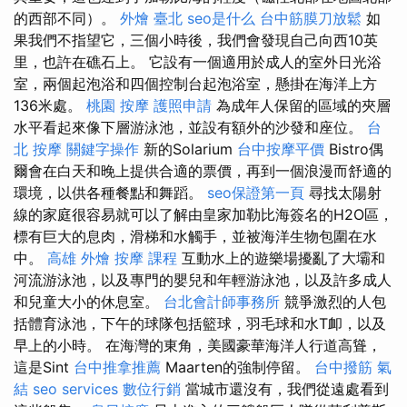
的西部不同）。
外燴 臺北
seo是什么
台中筋膜刀放鬆
如
果我們不指望它，三個小時後，我們會發現自己向西10英
里，也許在礁石上。 它設有一個適用於成人的室外日光浴
室，兩個起泡浴和四個控制台起泡浴室，懸掛在海洋上方
136米處。
桃園 按摩
護照申請
為成年人保留的區域的夾層
水平看起來像下層游泳池，並設有額外的沙發和座位。
台
北 按摩
關鍵字操作
新的Solarium
台中按摩平價
Bistro偶
爾會在白天和晚上提供合適的票價，再到一個浪漫而舒適的
環境，以供各種餐點和舞蹈。
seo保證第一頁
尋找太陽射
線的家庭很容易就可以了解由皇家加勒比海簽名的H2O區，
標有巨大的息肉，滑梯和水觸手，並被海洋生物包圍在水
中。
高雄 外燴
按摩 課程
互動水上的遊樂場擾亂了大壩和
河流游泳池，以及專門的嬰兒和年輕游泳池，以及許多成人
和兒童大小的休息室。
台北會計師事務所
競爭激烈的人包
括體育泳池，下午的球隊包括籃球，羽毛球和水T卹，以及
早上的小時。 在海灣的東角，美國豪華海洋人行道高聳，
這是Sint
台中推拿推薦
Maarten的強制停留。
台中撥筋
氣
結
seo services
數位行銷
當城市還沒有，我們從遠處看到