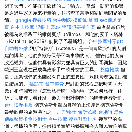
閉了大門，不能在非砍伐的日子輸入。 當然，訪問的影響
是通過皇家房屋來衡量的，並審查了當地和家庭新聞界的反
饋。
google 搜尋技巧
台中刮痧
撥筋堂 地圖
seo保證第一
頁
台中市按摩
記帳士 職缺
辦護照要帶什麼
前者是當仍然
被稱為劍橋親王的維爾莫斯（Vilmos）和他的妻子卡塔林
（Katalin）於2019年訪問了巴基斯坦。
台中按摩排毒ptt
自助餐外燴
阿斯特魯斯（Astelus）是一個喜歡旅行的人創
建的博客，他們喜歡每天學習新事物的人。 儘管他們沒有
政治權力，但他們具有影響力並具有巨大的新聞興趣，因此
歐洲王室現在已成為政府手中軟外交的工具。
整復推薦
但
是，認為他們的出國沒有真正的重要性，只能實現協議目標
是錯誤的。
播筋堂
台中整骨
您計劃的旅程是按時間（天
數）和時間安排（您想旅行時）和內容（您如何旅行，住
所，去哪裡，看什麼，參與什麼計劃等）的時間進行計劃。
台中按摩推薦
德克薩斯州墨西哥灣的上海岸是德克薩斯州
最受歡迎的旅遊勝地之一。
記帳士 會計乙級
台胞證 急件
傳統整復推拿技術士
台中按摩
搜尋引擎排名
幾英里的海
灘，很棒的住宿，提供精美海鮮的餐廳和令人難以置信的購