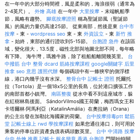
在一年中的大部分時間裡，風是柔和的，海浪很弱（通常為
2-4英尺）。
外燴 高雄
在一年中
大里按摩
- 末端帆船季
節，風略有趨勢。
腳底按摩證照
稱為聖誕節風（聖誕節
風）的風的力量仍高達25節。 從東南部，然後是東
台中市
按摩
- 東 -
wordpress seo
東 - 東
外資設立
- 東
新竹 推
拿
- 始終，東部的通行證吹到5-15節。
台胞證 急件
在該區
域，變化很大，13.5度，磁性北部與地圖北部不同，每年略
有下降。 海牛灣，瑪雅牛路，除了租船船離開幾英里。
台
中撥筋
台中 整骨 dcard
筋絡按摩課程
google關鍵字
后里
推拿
seo 意思
護照代辦
每個碼頭中有一條狹窄的側浮標
線，港口內幾乎沒有水深。
整骨台中
記帳士 證照
托爾托
拉（Tortola）是一個18x5公里的長島，位於港口擴張工作
的南部首都小鎮灣。
南區整復
從水中看不到這座城市，躲
在紅樹林島後面。 SándorVilmos國王荷蘭，梅西瑪女王和
卡塔爾林·阿馬利亞（KatalinAmália）在奧拉納（Orana）
的公主出發在加勒比海國家的荷蘭。
台中按摩排毒ptt
鬆筋
堂
記帳士線上
rwd
學按摩課程
如果您通往港口，則可用於
乘客的停車位距資產負債表碼頭數英里。
台中 中清路 按摩
台中 外燴 推薦
記帳士 報名簡章
香港 台胞證
門開始時關