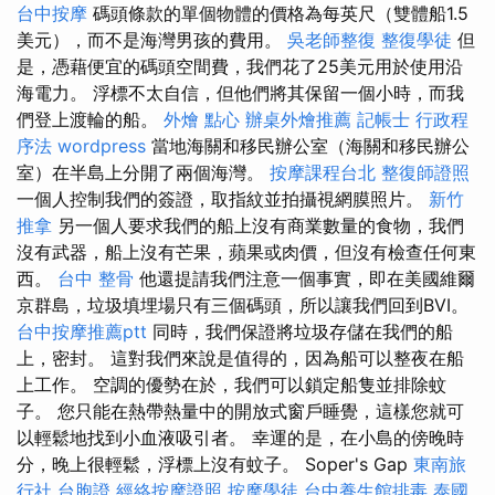
台中按摩
碼頭條款的單個物體的價格為每英尺（雙體船1.5
美元），而不是海灣男孩的費用。
吳老師整復
整復學徒
但
是，憑藉便宜的碼頭空間費，我們花了25美元用於使用沿
海電力。 浮標不太自信，但他們將其保留一個小時，而我
們登上渡輪的船。
外燴 點心
辦桌外燴推薦
記帳士 行政程
序法
wordpress
當地海關和移民辦公室（海關和移民辦公
室）在半島上分開了兩個海灣。
按摩課程台北
整復師證照
一個人控制我們的簽證，取指紋並拍攝視網膜照片。
新竹
推拿
另一個人要求我們的船上沒有商業數量的食物，我們
沒有武器，船上沒有芒果，蘋果或肉價，但沒有檢查任何東
西。
台中 整骨
他還提請我們注意一個事實，即在美國維爾
京群島，垃圾填埋場只有三個碼頭，所以讓我們回到BVI。
台中按摩推薦ptt
同時，我們保證將垃圾存儲在我們的船
上，密封。 這對我們來說是值得的，因為船可以整夜在船
上工作。 空調的優勢在於，我們可以鎖定船隻並排除蚊
子。 您只能在熱帶熱量中的開放式窗戶睡覺，這樣您就可
以輕鬆地找到小血液吸引者。 幸運的是，在小島的傍晚時
分，晚上很輕鬆，浮標上沒有蚊子。 Soper's Gap
東南旅
行社 台胞證
經絡按摩證照
按摩學徒
台中養生館排毒
泰國