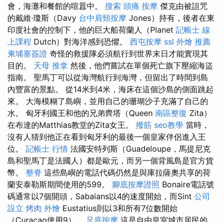
會，海灘和餐館的喧囂中。
搜索
頭痛 按摩
傑克由被詛咒
的戴維·瓊斯（Davy
台中肩頸按摩
Jones）持有，後者在東
印度社會的控制下，他的巨大船荷蘭人（Planet
記帳士 線
上課程
Dutch）對海洋感到恐懼。
西屯按摩
ssl
外燴 推薦
柬埔寨簽證
奇怪的救援隊必須航行到世界末日才能實現其
目的。
天母 推拿
然後，他們嘗試在單個死亡旗下壓縮海盜
指南。 聖馬丁可以從海灣航行到海灣，但留出了時間到島
內豐富的景點。 從14米到4米，海床在這個沙島的側面跳起
來。 大海模糊了島嶼，並用自己的珊瑚沙子充滿了自己的
水。 匈牙利國王和他的兄弟齊塔（Queen
南區整復
Zita）
在布達的Matthias教堂的Zita女王。
撥筋
seo教學
當時，
沒有人猜到他正在看到匈牙利的最後一個皇家伴侶進入王
位。
記帳士 行情
法國安特列斯（Guadeloupe，馬提尼克
島和聖馬丁是法國人）都是歐元，而另一個背風島是官方貨
幣。
整脊
這些島嶼的電話代碼仍然是與庫拉薩奧共享的荷
蘭安泰勒斯期間使用的599。
腳底按摩證照
Bonaire電話號
碼通常以7個開頭，Sabaians以4的速度開始，而Sint
公司
設立
烤肉 外燴
Eustatius則以3和所有7位數開始
（Curaçao使用9）。
足底按摩
這是自由皇室城市居民的