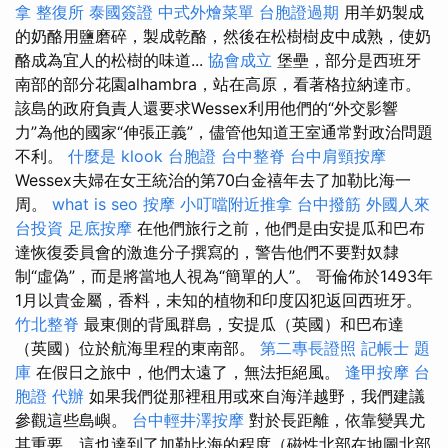
拿
整復所
泰國簽證
中式外燴菜單
台胞證過期
用羊奶製成
的奶酪用鹽磨碎，製成乾酪，然後在松樹樹皮中成熟，使奶
酪成為宜人的松樹的味道...
協會成立
堡壘，部分是西班牙
南部的部分花園alhambra，站在高原，看著格拉納達市。
該島的政府負責人還要求Wessex利用他們的“外交影響
力”為他的國家“伸張正義”，儘管他知道王室通常對政治問題
不利。
什麼是
klook 台胞證
台中整脊
台中肩頸按摩
Wessex夫婦在女王統治的第70白金禧年去了加勒比海一
周。
what is seo
按摩
小叮噹附近推拿
台中撥筋
外國人來
台投資
足底按摩
在他們旅行之前，他們是由安提瓜和巴布
達恢復委員會的激進分子撰寫的，警告他們不要對奴隸
制“虛偽”，而是將當地人視為“簡單的人”。 哥倫佈於1493年
1月以貴金屬，香料，未知的植物和印度囚犯返回西班牙。
竹北整脊
最東側的背風群島，安提瓜（英國）和巴布達
（英國）位於航海里程的東南部。
第二專長證照
記帳士 題
庫
在假日之旅中，他們太遠了，無法拒絕風。
逢甲按摩
台
胞證 代辦
如果我們從那裡租用或來自海洋越野，我們建議
參觀這些島嶼。
台中輕井澤按摩
對於長距離，依靠變異尤
其重要，這也達到了加勒比海的程度（磁性北部在地圖北部