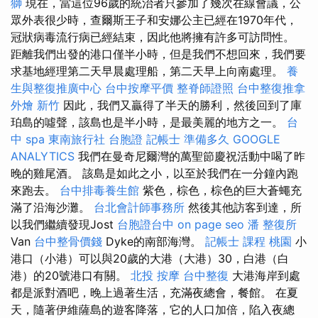
獅
現在，當這位96歲的統治者只參加了幾次在線會議，公
眾外表很少時，查爾斯王子和安娜公主已經在1970年代，
冠狀病毒流行病已經結束，因此他將擁有許多可訪問性。
距離我們出發的港口僅半小時，但是我們不想回來，我們要
求基地經理第二天早晨處理船，第二天早上向南處理。
養
生與整復推廣中心
台中按摩平價
整脊師證照
台中整復推拿
外燴 新竹
因此，我們又贏得了半天的勝利，然後回到了庫
珀島的噓聲，該島也是半小時，是最美麗的地方之一。
台
中 spa
東南旅行社 台胞證
記帳士 準備多久
GOOGLE
ANALYTICS
我們在曼奇尼爾灣的萬聖節慶祝活動中喝了昨
晚的雞尾酒。 該島是如此之小，以至於我們在一分鐘內跑
來跑去。
台中排毒養生館
紫色，棕色，棕色的巨大蒼蠅充
滿了沿海沙灘。
台北會計師事務所
然後其他訪客到達，所
以我們繼續發現Jost
台胞證台中
on page seo
潘 整復所
Van
台中整骨價錢
Dyke的南部海灣。
記帳士 課程 桃園
小
港口（小港）可以與20歲的大港（大港）30，白港（白
港）的20號港口有關。
北投 按摩
台中整復
大港海岸到處
都是派對酒吧，晚上過著生活，充滿夜總會，餐館。 在夏
天，隨著伊維薩島的遊客降落，它的人口加倍，陷入夜總