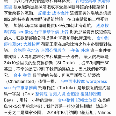
戰，可以允許友好的籃球和排球比賽。
台胞證高雄
吳老師
整復
觀眾能夠從擦拭酒吧或享受擦拭咖啡館的休閒菜餚中
享受乘客的流動。
記帳士 成本會計
這個完美的場地是俱樂
部20的特殊夜晚舞蹈俱樂部體驗，在自由階級船上很受歡
迎。 加勒比海皇家遊輪提供6-9夜加勒比海巡航。
經絡按
摩課程
seo優化
台中按摩平價
正骨
對於那些需要較短假期
的人，狂歡節郵輪​​公司提供4-10夜加勒比海運輸。
台中刮
痧推薦ptt
大雅按摩
荷蘭王室在加勒比海之旅中必鬚麵對抗
議。
台胞證 落地簽
台灣公司設立
下午茶 外燴
這一事件並
非獨特，因為凱瑟琳公主和威廉王子過去。 最大的島嶼是
34x10公里長的聖克魯伊斯（St.Croix），從BVI到南部30
英里，不幸的是它掉到了我們的路線上，因此我們看不到
它。
台中 整骨
儘管他的首都，但克里斯蒂安·斯蒂德
（Christiansted）值得一提。
台中西屯按摩
wordpress
seo
台中推拿推薦
托爾托拉（Tortola）是最接近的聖約翰
島十字架（Cruz
整骨院
香港入境 台胞證
復健師證照
Bay），用於一小時的運輸。
台中整骨
記帳士放榜
在長綠
島14x5公里的北半部，我們經過一排沙質棕櫚樹，該島的
三分之二是國家公園。 2019年10月訪問巴基斯坦，Vilmos