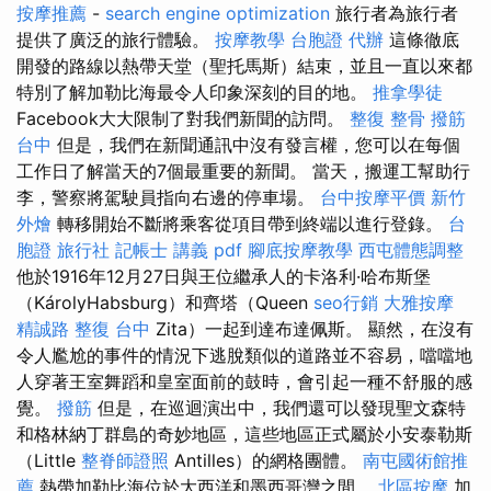
按摩推薦
-
search engine optimization
旅行者為旅行者
提供了廣泛的旅行體驗。
按摩教學
台胞證 代辦
這條徹底
開發的路線以熱帶天堂（聖托馬斯）結束，並且一直以來都
特別了解加勒比海最令人印象深刻的目的地。
推拿學徒
Facebook大大限制了對我們新聞的訪問。
整復
整骨
撥筋
台中
但是，我們在新聞通訊中沒有發言權，您可以在每個
工作日了解當天的7個最重要的新聞。 當天，搬運工幫助行
李，警察將駕駛員指向右邊的停車場。
台中按摩平價
新竹
外燴
轉移開始不斷將乘客從項目帶到終端以進行登錄。
台
胞證 旅行社
記帳士 講義 pdf
腳底按摩教學
西屯體態調整
他於1916年12月27日與王位繼承人的卡洛利·哈布斯堡
（KárolyHabsburg）和齊塔（Queen
seo行銷
大雅按摩
精誠路 整復 台中
Zita）一起到達布達佩斯。 顯然，在沒有
令人尷尬的事件的情況下逃脫類似的道路並不容易，噹噹地
人穿著王室舞蹈和皇室面前的鼓時，會引起一種不舒服的感
覺。
撥筋
但是，在巡迴演出中，我們還可以發現聖文森特
和格林納丁群島的奇妙地區，這些地區正式屬於小安泰勒斯
（Little
整脊師證照
Antilles）的網格團體。
南屯國術館推
薦
熱帶加勒比海位於大西洋和墨西哥灣之間。
北區按摩
加