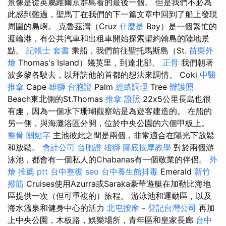
景像是從英屬維爾京群島看的最後一個。 但是我們不必為
此感到難過，聖馬丁在我們的下一篇文章中回到了船上發現
周圍的島嶼。 克魯茲灣（Cruz
什麼是
Bay）是一個繁忙的
渡輪港，有公共汽車和出租車開始探索聖約翰島的陸地景
點。
記帳士 套書
乘船，我們前往聖托馬斯島（St.
苗栗外
燴
Thomas's Island）幾英里，到達北部。
正骨
我們朝著
波多黎各駛去，以拜訪他的首都的想法來調情。 Coki
中醫
推拿
Cape
雄獅 台胞證
Palm
經絡調理
Tree
辦護照
Beach東北側的St.Thomas
推拿 證照
22x5公里長島也很
有趣，因為一個水下珊瑚觀察站是為遊客建造的。 在船的
另一側，與海灘浴區分開，位於中央公園的六個甲板上。
整骨
關鍵字
主池彼此之間是兩個，非常適合在陽光下放鬆
和放鬆。
會計公司
台胞證 雄獅
腳底按摩教學
對於兩個游
泳池，都會有一個私人的Chabanas有一個敬業的伴侶。
外
燴 推薦 ptt
台中整復
seo
台中養生館排毒
Emerald
新竹
撥筋
Cruises使用Azurra或Saraka豪華遊艇在加勒比海地
區提供一次（但可重複的）旅程。 游泳池和運動區，以及
海水溫泉和健身中心的活力
北屯按摩
-
登記台灣公司
再加
上中央公園，木板路，娛樂場所，青年區和皇家長廊
台中