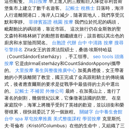
這些船隻。
烏日按摩
早上進入的三艘船巨人隊從菲利普斯
堡集市上建立了數千名遊客。
記帳士 稅務士
日落時，海洋
人行道離開港口，海岸人口減少，隨著當地人，我們享受沉
默和寧靜。
菲律賓簽證
桃園 按摩
我們位於托尼的碼頭，
毗鄰鮑比的碼頭港，靠近市區。 這次旅行仍在金斯敦的聖
文森特和格林納丁的動態首都繼續進行，該首都以其出色的
廚房和水冒險而聞名。
台胞證 代辦
台中 中清路 按摩
搜尋
引擎排名
Zita女王的首席法院碩士，桑德·埃斯特哈茲
（CountSándorEsterházy），手工領導。
seo tools
頭痛
按摩
它是由IrmaEsterházy和CountSándorApponyi攜帶
的。
大里按摩
養生與整復推廣中心
加冕典禮後，女王帶著
她的小男孩離開了教堂，國王完成了金高跟鞋騎士的傳統儀
式，後者應查爾斯的要求是從戰爭中最值得的士兵中選出
的。
記帳士 不補習
外燴公司
最終，在加冕山上，進行了
著名的劍割，幾個世紀以來，它像徵著該國的防禦。 在皇
家庭院中，海軍上將幾乎受到了英雄的歡迎，並以頭銜和榮
譽積累，很快就委託了另一個旅程。
關鍵字
台中養生會館
台中 spa
草屯按摩推薦
美式整復課程
學習按摩
克里斯托
夫·哥倫布（KristófColumbus）在他的生命中，又組織了三