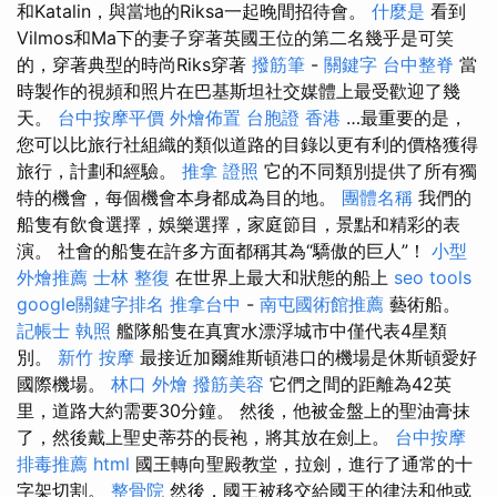
和Katalin，與當地的Riksa一起晚間招待會。
什麼是
看到
Vilmos和Ma下的妻子穿著英國王位的第二名幾乎是可笑
的，穿著典型的時尚Riks穿著
撥筋筆
-
關鍵字
台中整脊
當
時製作的視頻和照片在巴基斯坦社交媒體上最受歡迎了幾
天。
台中按摩平價
外燴佈置
台胞證 香港
…最重要的是，
您可以比旅行社組織的類似道路的目錄以更有利的價格獲得
旅行，計劃和經驗。
推拿 證照
它的不同類別提供了所有獨
特的機會，每個機會本身都成為目的地。
團體名稱
我們的
船隻有飲食選擇，娛樂選擇，家庭節目，景點和精彩的表
演。 社會的船隻在許多方面都稱其為“驕傲的巨人”！
小型
外燴推薦
士林 整復
在世界上最大和狀態的船上
seo tools
google關鍵字排名
推拿台中
-
南屯國術館推薦
藝術船。
記帳士 執照
艦隊船隻在真實水漂浮城市中僅代表4星類
別。
新竹 按摩
最接近加爾維斯頓港口的機場是休斯頓愛好
國際機場。
林口 外燴
撥筋美容
它們之間的距離為42英
里，道路大約需要30分鐘。 然後，他被金盤上的聖油膏抹
了，然後戴上聖史蒂芬的長袍，將其放在劍上。
台中按摩
排毒推薦
html
國王轉向聖殿教堂，拉劍，進行了通常的十
字架切割。
整骨院
然後，國王被移交給國王的律法和他或