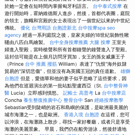
於她一定會在短時間內掌握匈牙利語言。
台中泰式按摩
在
遊行開始時，霍納維德斯人進步，然後，首都代表團，庭院
的領主，旗幟和宮殿的女士表現出了一個世紀以來的中世紀
傳統。
優化 台灣用語
台胞證新北
台中按摩spa
seo
agency
經過一系列庭院之後，皇家夫婦的18世紀裝飾性鞦
韆由八匹白馬繪製。
台中全身按摩推薦
大腿 按摩
王室夫
婦進入聖殿，當時槍聲和所有首都鐘聲的鐘聲進入了聖殿。
這封信可能是在上個月訪問牙買加，女王的孫女威廉王子
（Prince
台中 推薦 撥筋
William）表達了“仇恨”海外奴隸
貿易的“深切悲傷”，但並沒有為英國王冠的責任道歉。
雄獅
台胞證
但是，愛德華和他的妻子似乎忽略了這些要求，因
為他們在巡迴演出的第一批站點聖盧西亞（St.
台中整骨神
醫
Lucia）立即感到憤怒。
記帳士 高普考
La
台中按摩店
Concha
養生整復推廣中心
整骨台中
San
經絡按摩教學
Sebastian受到陡峭的岩石和島嶼的保護，是歐洲最美麗的
城市海灘之一，也是歐洲。
香港入境 台胞證
在這裡，您可
以沖浪，在海灘路上散步，尋找一家好餐廳，或者只是享受
海灘的美麗景象。 早晨，我們仍在船旁游泳，然後舒適地