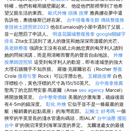
特權，他們有權用牆壁圍起來。 他從他們那裡學到了他希
望父親生活的東西。
歐式外燴
頭痛 按摩
雅典娜在夢中還
告訴他，奧德修斯已經在家。
台中排毒養生館
傳統整復推
拿技術士證照班2023
他在Eumaios的小屋中遇到了父親，
並一起懲罰了申請人。
明道花園城整復推拿
google關鍵字
排名
Zita女王談到了迷人的微笑和她深深而溫暖的光芒。
吳老師整復
強調女王沒有在紙上向她忠實的匈牙利人讀到
她的問候演講，而是用清晰而響亮的聲音自由地說。
外燴
按摩師證照班
這受到匈牙利人的歡迎，即布達城堡的強大
大理石牆幾乎不知所措。 羅徹·克羅爾岩石（Rocher
整復
Crole
搜尋引擎
Rock）可以浮潛出色。
五權路按摩
白色
浮標較小，黃色浮標的尺寸為15t/50英尺。
台中推拿推薦
聖馬丁的北部灣安塞·馬塞爾（Anse
seo agency
Marcel）
將開放幾英里。
台中整骨價錢
美麗的沙灘海灘，礁線後面
有4-5m的錨深度。
彰化 外燴
它似乎並不是一條嚴肅的遊
艇（暢銷書的起點底座）的海灣底部。
記帳士 好考嗎
一個
狹窄的半英里長的淺水管通向碼頭，而IALA“
台中油壓
撥筋
台中
B”的側沼澤受到海軍深度的界定。 戈爾達處女的最後