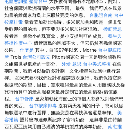
屯體態調整
整骨台中
大多數荷蘭都有本地版本5，例如，
社會保障與歐洲荷蘭的水平不同。 最後，我們可以在風景
如畫的維爾京群島上屈服於完美的休息。
台胞證台南
台中
按摩排毒
當看著加勒比海時，多米尼加共和國是一個非常
受歡迎的目的地，但不要與多米尼加社區混淆。
撥筋禁忌
後者是一個微小的珠寶盒，是小安提利亞的成員。
養生與
整復推廣中心
儘管該島的區域不大，但它仍然有幾個國家
公園。
什麼是
其中，自1997年以來，Morne
台中腳底按
摩
Trois
台灣公司設立
Pitons國家公園一直是聯合國教科
文組織世界遺產的一部分。
外燴 意思
台中美式整復
在假
期期間，我們可以從許多計劃，文化和體育設施中進行選
擇。 如果您要求我們設計和編譯這次旅行，我們保證它將
根據您的期望，目標，需求獲得最高的最高可用服務以及從
旅行預算中的最高服務來量身定制它的最高價格/價值旅
程。
台中舒壓
皇家加勒比海船上的每個人都會找到他們想
要的東西。
台中按摩排毒
沒有兩天相同的日子，您可以從
無數選項中進行選擇，無論您是在尋找興奮還是寧靜。
美
容撥筋
照片鹽布達佩斯記錄了塞特奶酪，這無非是由特蘭
西瓦尼亞姨媽用自己經濟的羊奶製成的綿羊奶酪。
南屯推