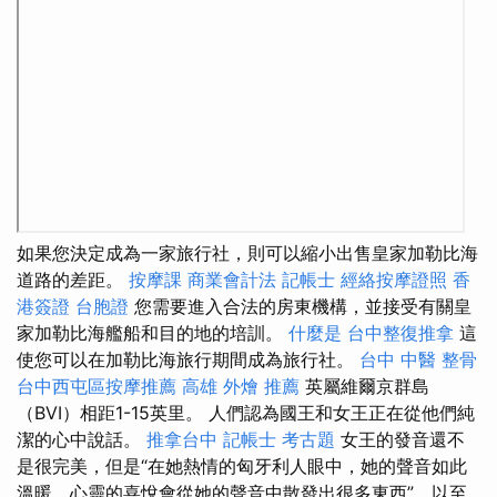
如果您決定成為一家旅行社，則可以縮小出售皇家加勒比海
道路的差距。
按摩課
商業會計法 記帳士
經絡按摩證照
香
港簽證 台胞證
您需要進入合法的房東機構，並接受有關皇
家加勒比海艦船和目的地的培訓。
什麼是
台中整復推拿
這
使您可以在加勒比海旅行期間成為旅行社。
台中 中醫 整骨
台中西屯區按摩推薦
高雄 外燴 推薦
英屬維爾京群島
（BVI）相距1-15英里。 人們認為國王和女王正在從他們純
潔的心中說話。
推拿台中
記帳士 考古題
女王的發音還不
是很完美，但是“在她熱情的匈牙利人眼中，她的聲音如此
溫暖，心靈的喜悅會從她的聲音中散發出很多東西”，以至