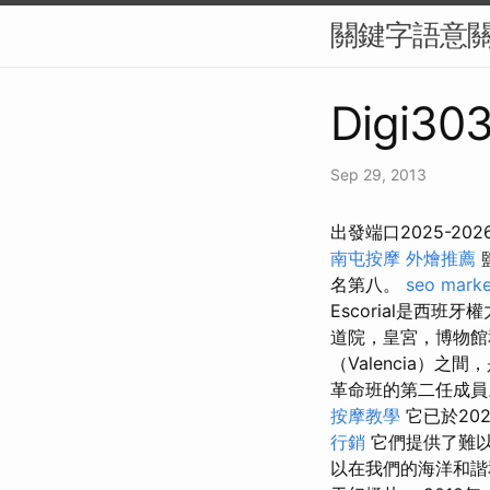
關鍵字語意
Digi303
Sep 29, 2013
出發端口2025-2
南屯按摩
外燴推薦
名第八。
seo marke
Escorial是西
道院，皇宮，博物
（Valencia）
革命班的第二任成
按摩教學
它已於20
行銷
它們提供了難
以在我們的海洋和諧