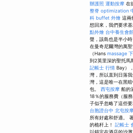
辦護照
運動按摩
在德
整脊
optimization
科
buffet 外燴
這兩
想回來，我們要求基
點外燴
台中養生會
聲，該島也是半小
在曼奇尼爾灣的萬聖
（Hans
massage
到2英里深的聖托馬斯（
記帳士 行情
Bay）
灣，所以直到日落
灣，這是唯一在黑暗
包。
西屯按摩
船的
18％的服務費（服
子似乎忽略了這些要
台胞證台中
北屯按
所有好處和舒適。 著名的
的桅杆上！
記帳士 
以錨定在酒店的沙