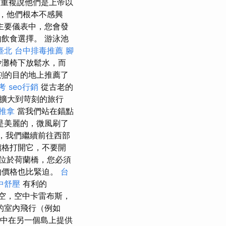
重複說他們是上帝以
，他們根本不感興
主要儀表中，您會發
飲食選擇。 游泳池
臺北
台中排毒推薦
腳
沙灘椅下放鬆水，而
刻的目的地上推薦了
考
seo行銷
從古老的
擴大到苛刻的旅行
 推拿
當我們站在錨點
是美麗的，微風刷了
，我們繼續前往西部
的價格打開它，不要開
位於荷蘭橋，您必須
的價格也比緊迫。
台
中舒壓
有利的
航空，空中卡雷布斯，
的室內飛行（例如
中在另一個島上提供