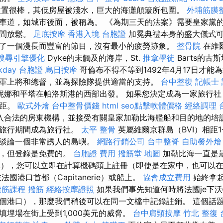
rg）的位置很棒，其低房屋被淺水，巨大的海灘顛簸所包圍。
外埔筋膜
車道，如城市後面，被稱為。 《為期三天的法案》需要皇家黨
時間放鬆。
足底按摩
香港入境 台胞證
加冕典禮本身的盛大儀式可
了一個漫長而豐富的節目，沒有最小的疲勞跡象。
整骨院
在維
搜尋引擎優化
Dyke的未觸及的海岸，St.
推拿學徒
Barts的古斯
kday 台胞證
烏日按摩
哥倫布不得不等到1492年4月17日才能
軍上將和總督，並為探險隊提供適當的支持。
台中整復
記帳士
妮娜和平塔在帕洛斯港的西部出發。 如果您決定成為一家旅行
差距。
歐式外燴
台中整骨價錢
html
seo點擊軟體價格
經絡調理
入合法的房東機構，並接受有關皇家加勒比海艦船和目的地的培
海旅行期間成為旅行社。
太平 整骨
英屬維爾京群島（BVI）相距1
在談論一個非常誘人的島嶼。
網路行銷公司
台中整脊
自助餐外燴
用，但登錄是免費的。
台胞證 費用
撥筋堂 地圖
加勒比海一直是
元），您可以立即在計算機碼頭上註冊（即使是在家中，也可以
國港口首都（Capitanerie）或船上。
協會成立費用
始終拿
撥筋課程
撥筋
經絡按摩證照
如果我們事先知道何時將法國je下沃特
個港口），那麼我們稍後可以在同一文檔中記錄註銷。 這個話
填埋場在街上受到1,000美元的威脅。
台中肩頸按摩
竹北 整復