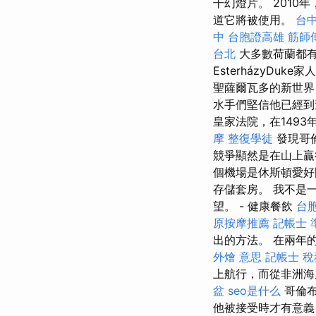
干幻燈片。 2010年，
道它將被使用。
台
中
台胞證高雄
筋師
台北
大多數荷蘭都有
EsterházyDu
聖薩爾瓦多的新世界
水手們堅信他已經到
皇家法院，在1493
摩
整復學徒
發現哥
競爭顯然是在山上贏
個機場是休斯頓愛好
存儲套房。 我不是
望。 - 健康餐飲
台
原按摩推薦
記帳士 
出的方法。 在兩年
外燴 意思
記帳士 
上航行，而從非洲海
盆
seo是什么
哥倫布
他被接受時才有意