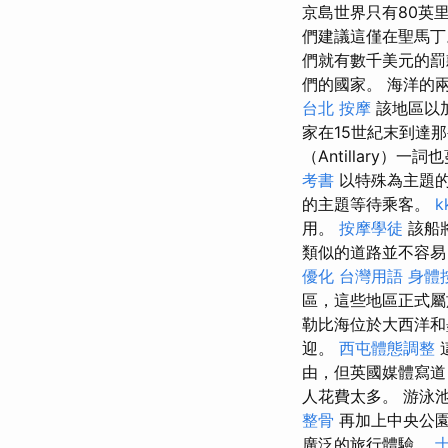
京島世界只有80英
們建議這僅在聖馬丁
們就有數千美元的罰
們的國家。 海洋的
台北 按摩
該地區以
家在15世紀末到達
（Antillary）
考書
以特殊為主題的
的主題等待乘客。
k
用。
按摩學徒
該船
類似的道路並不容易
優化 台灣用語
身體
區，這些地區正式屬於
勒比海位於大西洋
迎。
西屯體態調整
由，但英國媒體寫道
人花費太多。 游泳
整骨
再加上中央公
廣泛的旅行體驗。