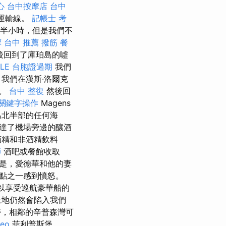
心
台中按摩店
台中
節運輸線。
記帳士 考
僅半小時，但是我們不
摩
台中 推薦 撥筋
餐
後回到了庫珀島的噓
LE
台胞證過期
我們
我們在漢斯·洛爾克
處。
台中 整復
然後回
關鍵字操作
Magens
島北半部的任何海
達了機場旁邊的釀酒
酒精和非酒精飲料
師
酒吧或餐館收取
是，愛德華和他的妻
點之一感到憤怒。
以享受巡航豪華船的
土地仍然會陷入我們
時，相鄰的辛普森灣可
seo
菲利普斯堡