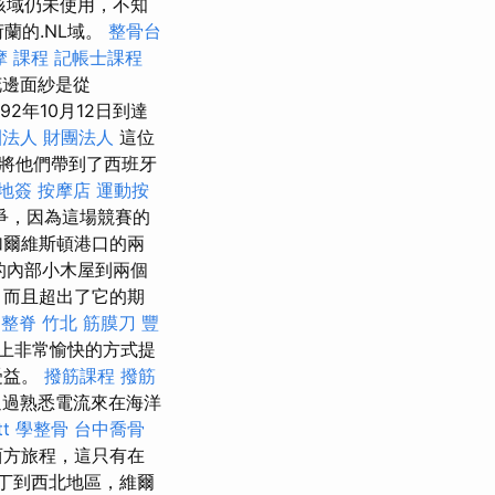
域，該域仍未使用，不知
蘭的.NL域。
整骨台
摩 課程
記帳士課程
花邊面紗是從
92年10月12日到達
法人 財團法人
這位
將他們帶到了西班牙
落地簽
按摩店
運動按
爭，因為這場競賽的
加爾維斯頓港口的兩
放的內部小木屋到兩個
，而且超出了它的期
中整脊
竹北 筋膜刀
豐
上非常愉快的方式提
受益。
撥筋課程
撥筋
通過熟悉電流來在海洋
t
學整骨
台中喬骨
西方旅程，這只有在
丁到西北地區，維爾