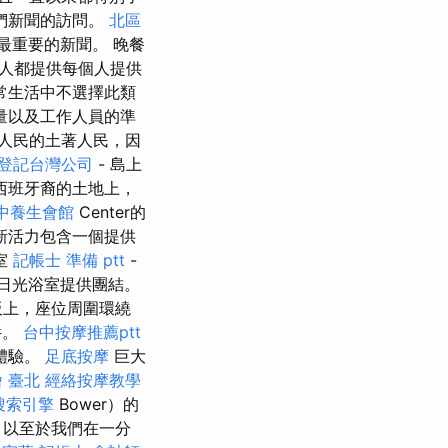
我們新聞的訪問。
北區
最重要的新聞。 晚餐
人都提供每個人提供
常生活中不選擇此類
量以及工作人員的準
人民的土著人民，因
登記台灣公司
- 島上
西班牙裔的土地上，
中養生會館
Center的
新活力包含一個提供
室
記帳士 準備 ptt
-
日光浴室提供團結。
板上，座位周圍環繞
件。
台中按摩推薦ptt
體驗。
足底按摩
巨大
 臺北
經絡按摩教學
搜索引擎
Bower）的
，以至於我們在一分