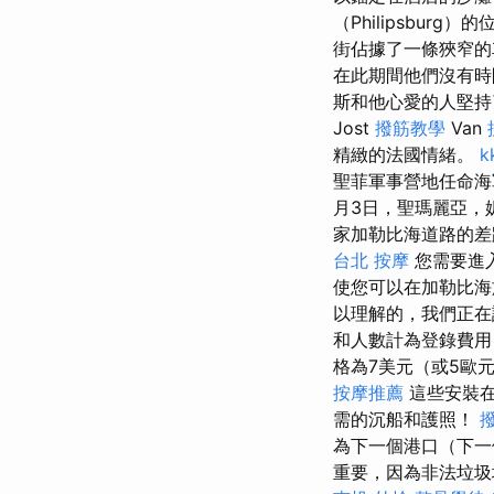
（Philipsbu
街佔據了一條狹窄的
在此期間他們沒有
斯和他心愛的人堅持
Jost
撥筋教學
Van
精緻的法國情緒。
k
聖菲軍事營地任命海
月3日，聖瑪麗亞，
家加勒比海道路的
台北 按摩
您需要進
使您可以在加勒比
以理解的，我們正
和人數計為登錄費
格為7美元（或5歐
按摩推薦
這些安裝在法
需的沉船和護照！
為下一個港口（下一
重要，因為非法垃圾