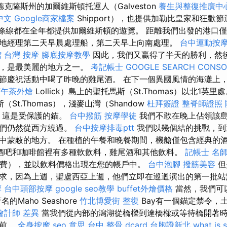
克薩斯州的加爾維斯頓托運人（Galveston
養生與整復推廣中
 中文
Google商家檔案
Shipport），也提供加勒比皇家和狂歡
條線都在全年都提供加爾維斯頓的遊覽。 距離我們出發的港口
地經理第二天早晨處理船，第二天早上向南處理。
台中運動按
館
台灣 按摩
腳底按摩教學
因此，我們又贏得了半天的勝利，然
時，是最美麗的地方之一。
考記帳士
GOOGLE SEARCH CONSO
節慶祝活動中喝了昨晚的雞尾酒。 在下一個異國風情的海灘上，
下午茶外燴
Lollick）島上的聖托馬斯（St.Thomas）以北1英里
St.Thomas），淺麥山灣（Shandow
杜拜簽證
整脊師證照
，這是受保護的錨。
台中撥筋
按摩學徒
我們不敢在晚上佔領該
我們仍然從西方繞過。
台中按摩排毒ptt
我們以幾個結的挑戰，到
中蒙蔽的地方。 在種植的午餐和晚餐期間，機艙僅包含經典的
酒吧和咖啡館裡有多種軟飲料，雞尾酒和其他飲料。
記帳士 名
務費），並以飲料價格出現在您的帳戶中。
台中泡腳
撥筋美容
但
求，因為上週，聖盧西亞上週，他們立即在巡迴演出的第一批站
摩
台中頭部按摩
google seo教學
buffet外燴價格
當然，我們可
Maho Seashore
竹北博愛街 整復
Bay有一個錨定禁令，
會計師 差異
當我們從內部的潟湖從橋樑到達橋樑或等待橋開著
灘前。
全身按摩
seo 意思
台中 整骨 dcard
台胞證新北
what is 