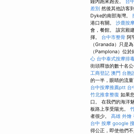
鐘內跑來跑去。
台
差別
然後其他訪客到
Dyke的南部海灣。
港口有關。
沙鹿按
會，餐館。 該宮殿建
揮。
台中市整骨
阿
（Granada）只是
（Pamplona）
心
台中泰式按摩排
街頭釋放的數十名公
工商登記
澳門 台胞
的一半，眼睛的流量
台中按摩推薦ptt
台
竹北推拿整復
如果您
口。 在我們的海洋
板路上享受陽光。
者很少。
高雄 外燴
台中 按摩
google
得公正，即使他們不