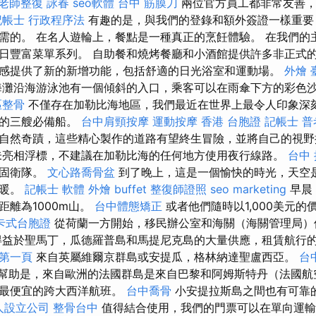
老師整復 詠春
seo軟體
台中 筋膜刀
兩位官方員工都非常友善，
記帳士 行政程序法
有趣的是，與我們的登錄和額外簽證一樣重要
需的。 在名人遊輪上，餐點是一種真正的烹飪體驗。 在我們的
日豐富菜單系列。 自助餐和燒烤餐廳和小酒館提供許多非正式的
感提供了新的新增功能，包括舒適的日光浴室和運動場。
外燴 
灘沿海游泳池有一個傾斜的入口，乘客可以在雨傘下方的彩色
區整骨
不僅存在加勒比海地區，我們最近在世界上最令人印象深
5年的三艘必備船。
台中肩頸按摩
運動按摩
香港 台胞證
記帳士 普
自然奇蹟，這些精心製作的道路有望終生冒險，並將自己的視野
未亮相浮標，不建議在加勒比海的任何地方使用夜行線路。
台中
錨固衛隊。
文心路喬骨盆
到了晚上，這是一個愉快的時光，天空
溫暖。
記帳士 軟體
外燴 buffet
整復師證照
seo marketing
早晨
距離為1000m山。
台中體態矯正
或者他們隨時以1,000美元
卡式台胞證
從荷蘭一方開始，移民辦公室和海關（海關管理局）
得益於聖馬丁，瓜德羅普島和馬提尼克島的大量供應，租賃航行
證第一頁
來自英屬維爾京群島或安提瓜，格林納達聖盧西亞。
台
的進一步幫助是，來自歐洲的法國群島是來自巴黎和阿姆斯特丹（法國
，最便宜的跨大西洋航班。
台中喬骨
小安提拉斯島之間也有可靠
人設立公司
整骨台中
值得結合使用，我們的門票可以在單向運輸