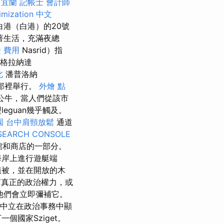
 宜蘭
記帳士 會計師
imization 中文
白港（白港）的20號
著生活，充滿夜總
 費用
Nasrid）指
來格拉納達
北
潘普洛納
在那裡舉行。
外燴 點
一場公牛，當人們從該市
guan幾乎觸及。
園
台中肩頸放鬆
通道
SEARCH CONSOLE
餐館和商店的一部分。
海岸上進行遊艇端
植被，並在開放的木
有真正的政治權力，或
他們會立即彌補它。
中立在政治事務中顯
國家Sziget。