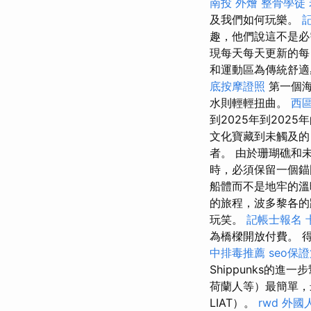
南投 外燴
整骨學徒
及我們如何玩樂。
趣，他們說這不是必
現每天每天更新的每
和運動區為傳統舒適
底按摩證照
第一個海
水則輕輕扭曲。
西
到2025年到202
文化寶藏到未觸及的
者。 由於珊瑚礁和
時，必須保留一個
船體而不是地牢的
的旅程，波多黎各的
玩笑。
記帳士報名
為橋樑開放付費。 
中排毒推薦
seo保
Shippunks
荷蘭人等）最簡單
LIAT）。
rwd
外國