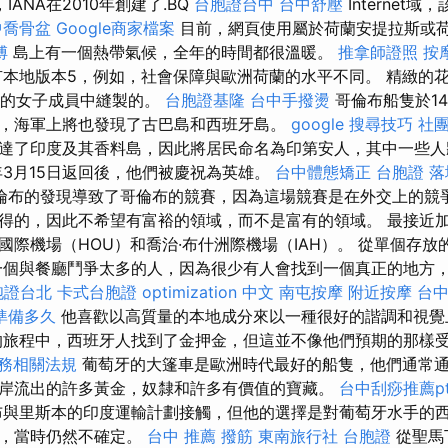
IANA在2010年創建了.BQ
台胞證台中
台中舒壓
Internet
中喬骨盆
Google商家檔案
目前，網頁使用屬於荷蘭安提拉斯或荷
傅
島上有一個熱帶氣候，全年的時間都很溫暖。
推拿師證照
按
本地版本5，例如，社會保障與歐洲荷蘭的水平不同。 精緻的
ke家人的女子成員中縫製的。
台胞證基隆
台中手撥燙
哥倫布船隻於14
，海軍上將也發現了古巴島和西班牙島。
google 搜尋技巧
社團
達了印度及其香料島，因此將居民命名為印第安人，其中一些人
年3月15日返回後，他們被慶祝為英雄。
台中體態矯正
台胞證 
倫布的發現導致了哥倫布的競賽，因為這場競賽是在外交上的競
得的，因此不希望有富裕的領域，而不是富有的領域。 最接近
國際機場（HOU）和喬治·布什洲際機場（IAH）。 從單個存
一個與餐廳鬥爭太多的人，因為很少有人會找到一個真正的地方
胞證台北
卡式台胞證
optimization 中文
南屯按摩
附近按摩
台
準備多久
他喜歡以高質量的本地成分來以一種很好的諧調和視覺
的旅程中，西班牙人找到了金押金，但這並不像他們預期的那樣
稅務相關法規
葡萄牙的大篷車是歐洲時代最好的船隻，他們通常
岸流出的許多黃金，奴隸和許多有價值的寶藏。
台中刮痧推薦pt
與里斯本的印度運輸計劃接觸，但他的選擇是對葡萄牙水手的
義，當時仍然不確定。
台中 推薦 撥筋
東南旅行社 台胞證
從聖馬