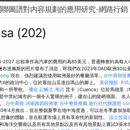
關聯圖譜對內容規劃的應用研究-網路行銷
sa (202)
026-2027 出租車作為汽車的費用約為85美元，普通轉會約為每人
鹽布達佩斯的照片發布了消息，即我們在2023年OAD歐洲30
ting
現在，強烈建議您使用歐洲最好的餐廳清單...
台中肩頸按
班牙權力II的政治中心，位於塞拉山瓜達拉瑪山的腳上。
美容撥筋
卡式
館和一所學校。
優化
記帳士 考試
昆卡（Cuenca）位於馬德里（M
之間，是中世紀城市的一個令人驚嘆的例子，建在山的陡峭側面。 
員。
台中喬骨
河南路四段推拿
台中整骨推薦
旅行社代辦護照
c
20年4月推出，並在整個夏季在地中海度過，可以在冬季參加加
以想像的體驗，並在航運市場上具有革命性的新穎性。
設立投資
和海洋交響曲以及所有其他景點以及所有其他景點上嘗試3張水