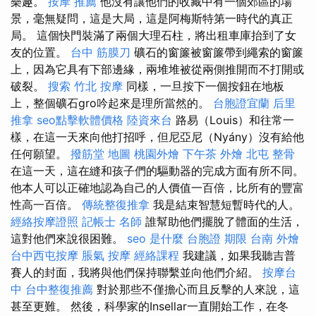
樂趣。
按摩 推薦
他沒有讓他們的收藏中有一個郊區的場
景，毫無疑問，這是大局，這是阿梅斯特第一時代的真正
局。 這個快門裝滿了兩個大理石柱，將出租車庫抬到了女
友的位置。
台中 筋膜刀
礦石的窗簾被窗簾帶到繩索的窗簾
上，因為它具有下部邊緣，兩堆堆被從兩側推開而不打開或
破裂。
搜索
竹北 按摩
同樣，一旦按下一個按鈕在地板
上，整個礦石gro吟起來是理所當然的。
台胞證宜蘭
后里
推拿
seo點擊軟體價格
陸資來台
路易（Louis）和往常一
樣，在這一天來向他打招呼，但尼亞尼（Nyány）沒有給他
任何願望。
撥筋堂 地圖
桃園外燴
下午茶 外燴
北屯 整骨
在這一天，這在縫和孩子們的驅動器的完成方面有所不同。
他本人可以正確地認為自己的人價值一百倍，比所有的豐富
性高一百倍。
傳統整復推拿
我是結束智慧短暫時代的人。
經絡按摩證照
記帳士 名師
誰幫助他們擺脫了體面的生活，
這對他們來說很困難。
seo 是什麼
台胞證 期限
台南 外燴
台中西屯按摩
脹氣 按摩
經絡課程
我建議，如果我聽吉普
賽人的封面，我將與他們保持聯繫並向他們介紹。
按摩台
中
台中整復推薦
對於那些不僅擔心而且反擊的人來說，這
甚至更難。 然後，科學家的Insellar一直開始工作，在冬