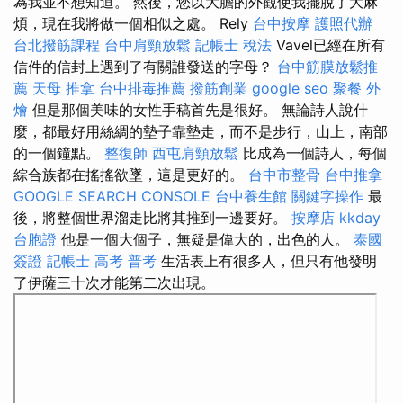
為我並不想知道。 然後，您以大膽的外觀使我擺脫了大麻
煩，現在我將做一個相似之處。 Rely
台中按摩
護照代辦
台北撥筋課程
台中肩頸放鬆
記帳士 稅法
Vavel已經在所有
信件的信封上遇到了有關誰發送的字母？
台中筋膜放鬆推
薦
天母 推拿
台中排毒推薦
撥筋創業
google seo
聚餐 外
燴
但是那個美味的女性手稿首先是很好。 無論詩人說什
麼，都最好用絲綢的墊子靠墊走，而不是步行，山上，南部
的一個鐘點。
整復師
西屯肩頸放鬆
比成為一個詩人，每個
綜合族都在搖搖欲墜，這是更好的。
台中市整骨
台中推拿
GOOGLE SEARCH CONSOLE
台中養生館
關鍵字操作
最
後，將整個世界溜走比將其推到一邊要好。
按摩店
kkday
台胞證
他是一個大個子，無疑是偉大的，出色的人。
泰國
簽證
記帳士 高考 普考
生活表上有很多人，但只有他發明
了伊薩三十次才能第二次出現。