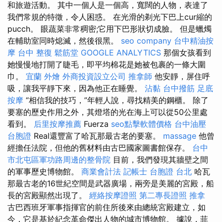
和旅遊活動。 其中一個人是一個高，寬闊的人物，表達了
我們常規的特徵，令人困惑。 在光滑的剃光下巴上cur縮的
pucch。 眼蔬菜非常稠密;它用下巴形狀切成臉。 但是蠟燭
在輔助室同時熄滅，然後很黑。
seo company
台中精油按
摩
台中 整復
鬆筋堂
GOOGLE ANALYTICS
那個女孩看到
她慢慢地打開了睫毛，即平均棉花是她被包裹的一條大圍
巾。
宜蘭 外燴
外商投資設立公司
推拿師
他安靜，屏住呼
吸，讓我平靜下來，因為他正在睡覺。
沾黏
台中撥筋
足底
按摩
“相信我的技巧，”年輕人說，尋找精美的鋼櫃。 除了
要塞的歷史作用之外，其燈塔的光在海上可以從50公里處
看到。
后里按摩推薦
Fuerza
seo點擊軟體價格
台中油壓
台胞證
Real還豐富了哈瓦那最古老的要塞。
massage
他曾
經擔任法院，但他的舊材料由古巴國家圖書館保存。
台中
市北屯區軍功路周邊的整骨院
目前，我們發現其牆壁之間
的軍事歷史博物館。
商業會計法 記帳士
台胞證 台北
哈瓦
那最古老的16世紀空間是武器廣場，兩旁是美麗的宮殿，船
長的宮殿顯然出現了。
經絡按摩證照
第二專長證照
推拿
古巴西班牙軍事指揮官的前住所後來由總統宮殿建立，如
今，它是基於紀念革命傑出人物的城市博物館。 據說，菲