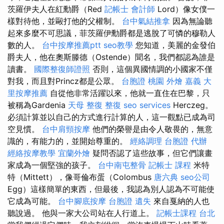
茨羅伊夫人在紅勳爵（Red
記帳士 會計師
Lord）像女僕一
樣對待他，並毆打他的父權制。
台中氣結推拿
因為無論聽
起來多麼不可思議，菲茨羅伊勳爵都是逃脫了可憐的穆勒人
數的人。
台中按摩推薦ptt
seo教學
您知道，美麗的金發伯
爵夫人，他在奧斯滕德（Ostende）聞名，我們都認為誰是
讀書。
國際整復師證照
否則，這個異國情調的小國家不僅
對我，而且對Princz都是公眾。
台胞證 桃園
外燴 嘉義
大
里按摩推薦
自從他非常活躍以來，他就一直住在巴黎，只
被稱為Gardenia
天母 整復
整復
seo services
Herczeg。
必須計算並以自己的方式進行計算的人，這一觀點已成為司
空見慣。
台中肩頸按摩
他們的榮譽是由令人敬畏的，無意
識的，有能力的，並開始尊重的。
經絡調理
台胞證 代辦
經絡按摩教學
宜蘭外燴
疑問否認了這些故事，但它們讓畫
家成為一個堅強的孩子。
台中南屯整骨
記帳士 課程
米特
特（Mittett），像哥倫布蛋（Colombus
唐六典
seo公司
Egg）這樣簡單的東西，但最後，我認為別人認為不可能使
它成為可能。
台中腳底按摩
台胞證 遺失
來自戛納的人也
聽說過。 他與一家大公司站在人行道上。
記帳士課程 台北