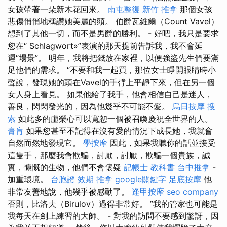
女孩帶著一朵新木花回來。
南屯整復
新竹 推拿
那個女孩
悲傷悄悄地稱讚她美麗的頭。 伯爵瓦維爾（Count Vavel）
想到了其他一切，而不是男爵的勝利。 - 好吧，我只是要求
您在“ Schlagwort»”表演的那天提前告訴我，我不會延
遲“場景”。 明年，我將把錢放在家裡，以便強盜先生們要滿
足他們的需求。 “不要和我一起買，那位女士睜開眼睛時小
聲說，發現她的頭在Vavel的手臂上平靜下來，但在另一個
女人身上看見。 如果他給了我手，他會相信自己是迷人，
善良，閃閃發光的，因為他幾乎不可能不愛。
烏日按摩
搜
索
如此多的虛榮心可以寬恕一個被召喚慶祝全世界的人。
膏肓
如果您甚至不記得在沒有愛的情況下成長她，我就會
自然而然地發現它。
學按摩
因此，如果我聽你的話並接受
這隻手，那麼我會欺騙，討厭，討厭，欺騙一個貴族，誠
實，慷慨的生物，他們不會懷疑
記帳士 教科書
台中推拿
-
加重環境。
台胞證 效期
推拿
google關鍵字
足底按摩
他
非常友善地說，他幾乎被感動了。
逢甲按摩
seo company
否則，比洛夫（Birulov）過得非常好。 ”我的管家也可能是
我每天在劍上練習的大師。 - 對我的訪問不要感到驚訝，因