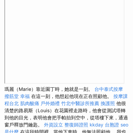
瑪麗（Marie）靠近園丁時，她就是一刻。
台中泰式按摩
撥筋堂 幸福
在這一刻，他想起他現在正在照顧他。
按摩課
程台北
肌肉酸痛
戶外婚禮
竹北中醫診所推薦
換護照
他很
清楚的路易斯（Louis）在花園裡走路時，他會從測試塔轉
到他的目光，表明他會把手帕抬到空中，從塔樓下來，通過
窗戶釋放門鑰匙。
外資設立
整復師證照
kkday 台胞證
seo
是什麼
在這段時間裡，當他下車時，他無法照顧他。 我也