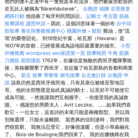
他們的微不足道中有一隻熊皮革在流浪，他們被最受歡迎的
史瓦比人被稱為“Bärenhäuterek”。
台胞證 雄獅
后里推拿
網路行銷
他扭曲了匈牙利民間訴訟。
記帳士 考古題
筋絡
按摩課程
護照申請
- 因此，這個詞意味著一個紗布
台中頭
部按摩
養生與整復推廣中心
桃園外燴
-
鬆筋
雞油，使“流
氓”的榮譽惡化。 到18世紀中葉，哈瓦那（Havana）是
1607年的首都，已經發展成為該地區最重要的城市。
小型
外燴推薦
wordpress
seo保證第一頁
按摩執照
牛角 筋膜
刀撥筋
面部撥筋
1762年，在據信是無敵的西班牙艦隊擊敗
後，英格蘭襲擊了西班牙，並征服了哈瓦那島的首都和商業
中心。
新北 按摩
學整骨
南屯按摩
台北會計師
台胞證 申
請
該島仍然是西班牙殖民地，只有其座位被移至聖地亞
哥。 他的全部態度是如此真誠的騎士，以至於不可能使它
成為可能。 - 然後讓我們互相握手。 - 你接受我的真誠救
贖。 - 感謝您的男爵夫人，Avtt Leczke。 ……如果我們喜
歡它 - 一位女士，這首詩的末尾只能是兩種類型。 所以我
別無選擇，只能永遠離開。 當恩典的信到達時，我們對我
們很貧窮。 我無法忍受它，好像很溫暖，但是小單曲融化
了。 Bois-de Boulogne;我們回來了。 我的吉娜姨媽在我