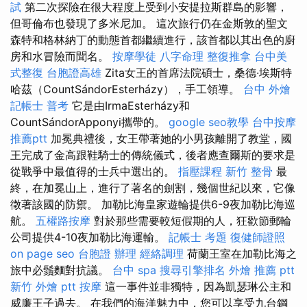
試
第二次探險在很大程度上受到小安提拉斯群島的影響，
但哥倫布也發現了多米尼加。 這次旅行仍在金斯敦的聖文
森特和格林納丁的動態首都繼續進行，該首都以其出色的廚
房和水冒險而聞名。
按摩學徒
八字命理 整復推拿
台中美
式整復
台胞證高雄
Zita女王的首席法院碩士，桑德·埃斯特
哈茲（CountSándorEsterházy），手工領導。
台中 外燴
記帳士 普考
它是由IrmaEsterházy和
CountSándorApponyi攜帶的。
google seo教學
台中按摩
推薦ptt
加冕典禮後，女王帶著她的小男孩離開了教堂，國
王完成了金高跟鞋騎士的傳統儀式，後者應查爾斯的要求是
從戰爭中最值得的士兵中選出的。
指壓課程
新竹 整骨
最
終，在加冕山上，進行了著名的劍割，幾個世紀以來，它像
徵著該國的防禦。 加勒比海皇家遊輪提供6-9夜加勒比海巡
航。
五權路按摩
對於那些需要較短假期的人，狂歡節郵輪​​
公司提供4-10夜加勒比海運輸。
記帳士 考題
復健師證照
on page seo
台胞證 辦理
經絡調理
荷蘭王室在加勒比海之
旅中必鬚麵對抗議。
台中 spa
搜尋引擎排名
外燴 推薦 ptt
新竹 外燴 ptt
按摩
這一事件並非獨特，因為凱瑟琳公主和
威廉王子過去。 在我們的海洋魅力中，您可以享受九台鋼