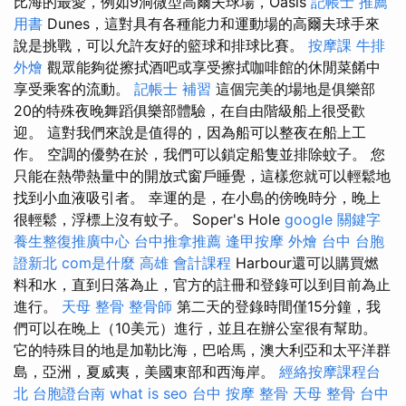
比海的最愛，例如9洞微型高爾夫球場，Oasis
記帳士 推薦
用書
Dunes，這對具有各種能力和運動場的高爾夫球手來
說是挑戰，可以允許友好的籃球和排球比賽。
按摩課
牛排
外燴
觀眾能夠從擦拭酒吧或享受擦拭咖啡館的休閒菜餚中
享受乘客的流動。
記帳士 補習
這個完美的場地是俱樂部
20的特殊夜晚舞蹈俱樂部體驗，在自由階級船上很受歡
迎。 這對我們來說是值得的，因為船可以整夜在船上工
作。 空調的優勢在於，我們可以鎖定船隻並排除蚊子。 您
只能在熱帶熱量中的開放式窗戶睡覺，這樣您就可以輕鬆地
找到小血液吸引者。 幸運的是，在小島的傍晚時分，晚上
很輕鬆，浮標上沒有蚊子。 Soper's Hole
google 關鍵字
養生整復推廣中心
台中推拿推薦
逢甲按摩
外燴 台中
台胞
證新北
com是什麼
高雄 會計課程
Harbour還可以購買燃
料和水，直到日落為止，官方的註冊和登錄可以到目前為止
進行。
天母 整骨
整骨師
第二天的登錄時間僅15分鐘，我
們可以在晚上（10美元）進行，並且在辦公室很有幫助。
它的特殊目的地是加勒比海，巴哈馬，澳大利亞和太平洋群
島，亞洲，夏威夷，美國東部和西海岸。
經絡按摩課程台
北
台胞證台南
what is seo
台中 按摩
整骨
天母 整骨
台中