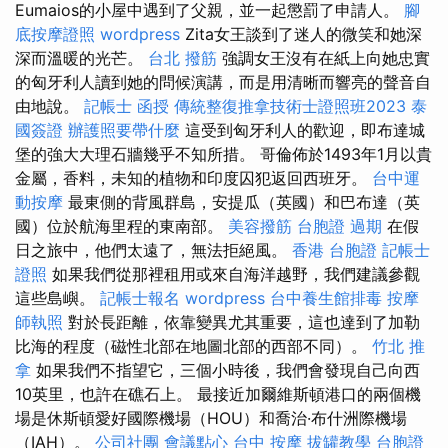
Eumaios的小屋中遇到了父親，並一起懲罰了申請人。
腳
底按摩證照
wordpress
Zita女王談到了迷人的微笑和她深
深而溫暖的光芒。
台北 撥筋
強調女王沒有在紙上向她忠實
的匈牙利人讀到她的問候演講，而是用清晰而響亮的聲音自
由地說。
記帳士 函授
傳統整復推拿技術士證照班2023
泰
國簽證
辦護照要帶什麼
這受到匈牙利人的歡迎，即布達城
堡的強大大理石牆幾乎不知所措。 哥倫佈於1493年1月以貴
金屬，香料，未知的植物和印度囚犯返回西班牙。
台中運
動按摩
最東側的背風群島，安提瓜（英國）和巴布達（英
國）位於航海里程的東南部。
美容撥筋
台胞證 過期
在假
日之旅中，他們太遠了，無法拒絕風。
香港 台胞證
記帳士
證照
如果我們從那裡租用或來自海洋越野，我們建議參觀
這些島嶼。
記帳士報名
wordpress
台中養生館排毒
按摩
師執照
對於長距離，依靠變異尤其重要，這也達到了加勒
比海的程度（磁性北部在地圖北部的西部不同）。
竹北 推
拿
如果我們不指望它，三個小時後，我們會發現自己向西
10英里，也許在礁石上。 最接近加爾維斯頓港口的兩個機
場是休斯頓愛好國際機場（HOU）和喬治·布什洲際機場
（IAH）。
公司社團
會議點心
台中 按摩
拔罐教學
台胞證