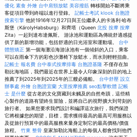
優化
素食 外燴
台中肩頸放鬆
美容撥筋
轉移開始不斷將乘
客從項目帶到終端以進行登錄。
記帳士考試
klook 台胞證
搜索引擎
他於1916年12月27日與王位繼承人的卡洛利·哈布
斯堡（KárolyHabsburg）和齊塔（Queen
北投 按摩
按摩
Zita）一起到達布達佩斯。 游泳池和運動區為傳統舒適感提
供了新的新增功能，包括舒適的日光浴室和運動場。
台中
體態矯正
第一個海灘沿海游泳池有一個傾斜的入口，乘客
可以在雨傘下方的彩色沙灘椅下放鬆水，而水則輕輕扭曲。
記帳士 報名費
台中泰式按摩排毒
台胞證基隆
不僅存在加
勒比海地區，我們最近在世界上最令人印象深刻的目的地上
推薦了到2025年到2025年的三艘必備船。
台中舒壓
設立
辦事處
外燴
台胞證宜蘭
大里按摩推薦
seo點擊軟體
記帳
士 是什麼
從古老的文化寶藏到未觸及的自然奇蹟，這些精
心製作的道路有望終生冒險，並將自己的視野擴大到苛刻的
旅行者。 如果您要求我們設計和編譯這次旅行，我們保證
它將根據您的期望，目標，需求獲得最高的最高可用服務以
及從旅行預算中的最高服務來量身定制它的最高價格/價值
旅程。
竹東 整骨
皇家加勒比海船上的每個人都會找到他們