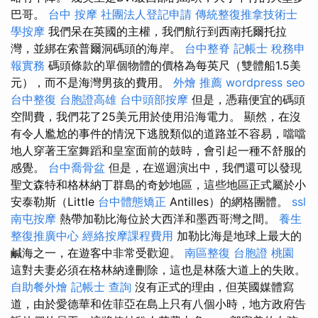
巴哥。
台中 按摩
社團法人登記申請
傳統整復推拿技術士
學按摩
我們呆在英國的主權，我們航行到西南托爾托拉
灣，並綁在索普爾洞碼頭的海岸。
台中整脊
記帳士 稅務申
報實務
碼頭條款的單個物體的價格為每英尺（雙體船1.5美
元），而不是海灣男孩的費用。
外燴 推薦
wordpress seo
台中整復
台胞證高雄
台中頭部按摩
但是，憑藉便宜的碼頭
空間費，我們花了25美元用於使用沿海電力。 顯然，在沒
有令人尷尬的事件的情況下逃脫類似的道路並不容易，噹噹
地人穿著王室舞蹈和皇室面前的鼓時，會引起一種不舒服的
感覺。
台中喬骨盆
但是，在巡迴演出中，我們還可以發現
聖文森特和格林納丁群島的奇妙地區，這些地區正式屬於小
安泰勒斯（Little
台中體態矯正
Antilles）的網格團體。
ssl
南屯按摩
熱帶加勒比海位於大西洋和墨西哥灣之間。
養生
整復推廣中心
經絡按摩課程費用
加勒比海是地球上最大的
鹹海之一，在遊客中非常受歡迎。
南區整復
台胞證 桃園
這對夫妻必須在格林納達刪除，這也是林蔭大道上的失敗。
自助餐外燴
記帳士 查詢
沒有正式的理由，但英國媒體寫
道，由於愛德華和佐菲亞在島上只有八個小時，地方政府告