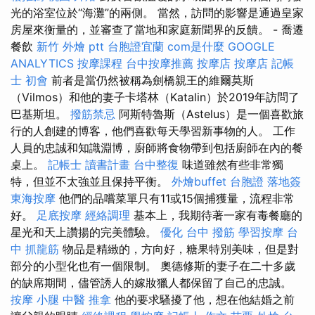
光的浴室位於“海灘”的兩側。 當然，訪問的影響是通過皇家
房屋來衡量的，並審查了當地和家庭新聞界的反饋。 - 喬遷
餐飲
新竹 外燴 ptt
台胞證宜蘭
com是什麼
GOOGLE
ANALYTICS
按摩課程
台中按摩推薦
按摩店
按摩店
記帳
士 初會
前者是當仍然被稱為劍橋親王的維爾莫斯
（Vilmos）和他的妻子卡塔林（Katalin）於2019年訪問了
巴基斯坦。
撥筋禁忌
阿斯特魯斯（Astelus）是一個喜歡旅
行的人創建的博客，他們喜歡每天學習新事物的人。 工作
人員的忠誠和知識淵博，廚師將食物帶到包括廚師在內的餐
桌上。
記帳士 讀書計畫
台中整復
味道雖然有些非常獨
特，但並不太強並且保持平衡。
外燴buffet
台胞證 落地簽
東海按摩
他們的品嚐菜單只有11或15個捕獲量，流程非常
好。
足底按摩
經絡調理
基本上，我期待著一家有毒餐廳的
星光和天上讚揚的完美體驗。
優化
台中 撥筋
學習按摩
台
中 抓龍筋
物品是精緻的，方向好，糖果特別美味，但是對
部分的小型化也有一個限制。 奧德修斯的妻子在二十多歲
的缺席期間，儘管誘人的嫁妝獵人都保留了自己的忠誠。
按摩 小腿
中醫 推拿
他的要求騷擾了他，想在他結婚之前