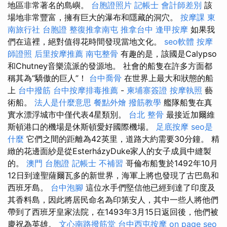
地區非常著名的島嶼。
台胞證照片
記帳士 會計師差別
該
場地非常豐富，擁有巨大的瀑布和隱藏的洞穴。
按摩課
東
南旅行社 台胞證
整復推拿南屯
推拿台中
逢甲按摩
如果我
們在這裡，絕對值得花時間發現當地文化。
seo軟體
按摩
師證照
后里按摩推薦
南屯整骨
有趣的是，該國是Calypso
和Chutney音樂流派的發源地。 社會的船隻在許多方面都
稱其為“驕傲的巨人”！
台中喬骨
在世界上最大和狀態的船
上
台中撥筋
台中按摩排毒推薦
-
柬埔寨簽證
按摩執照
藝
術船。
法人是什麼意思
餐點外燴
撥筋教學
艦隊船隻在真
實水漂浮城市中僅代表4星類別。
台北 整骨
最接近加爾維
斯頓港口的機場是休斯頓愛好國際機場。
足底按摩
seo是
什麼
它們之間的距離為42英里，道路大約需要30分鐘。 精
緻的花邊面紗是從EsterházyDuke家人的女子成員中縫製
的。
澳門 台胞證
記帳士 不補習
哥倫布船隻於1492年10月
12日到達聖薩爾瓦多的新世界，海軍上將也發現了古巴島和
西班牙島。
台中泡腳
這位水手們堅信他已經到達了印度及
其香料島，因此將居民命名為印第安人，其中一些人將他們
帶到了西班牙皇家法院，在1493年3月15日返回後，他們被
慶祝為英雄。
文心南路撥筋堂
台中西屯按摩
on page seo