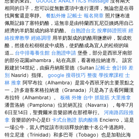
想要的東西。
GOOGLE ANALYTICS
massage
沒有兩天
相同的日子，您可以從無數選項中進行選擇，無論您是在尋
找興奮還是寧靜。
餐點外燴
記帳士 報名簡章
照片鹽布達
佩斯記錄了塞特奶酪，這無非是由特蘭西瓦尼亞姨媽用自己
經濟的羊奶製成的綿羊奶酪。
台胞證台北
按摩師證照班
經
絡按摩教學
經絡調理
用羊奶製成的奶酪用鹽磨碎，製成乾
酪，然後在松樹樹皮中成熟，使奶酪成為宜人的松樹的味
道...
台中排毒養生館
台胞證申請
堡壘，部分是西班牙南部
的部分花園alhambra，站在高原，看著格拉納達市。 該宮
殿建於14世紀，由蘇丹納斯里德（Sultan
記帳士 會計師 差
別
Nasrid）指揮。
google 搜尋技巧
整復
學按摩課程
士
林 推拿
阿罕布拉（Alhambra）是當今西班牙的主要景點之
一，許多遊客來格拉納達（Granada）只是為了去看阿爾漢
布拉特（Alhambrat）。
板橋 外燴
台中 抓龍筋
大里推拿
潘普洛納（Pamplona）位於納瓦拉（Navarra），每年7月
6日至14日，聖費爾米音樂節將在那裡舉行。
河南路四段推
拿
音樂節的中心是El
卡式台胞證
肌肉酸痛
Encierro，這是
一場公牛，當人們從該市街頭釋放的數十名公牛逃跑時。
特立尼達（Trinidad）和多巴哥（Tobago）也是加勒比海