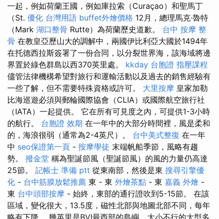
一起，例如荷蘭王國，例如庫拉索（Curaçao）和聖馬丁
（St.
優化 台灣用語
buffet外燴價格
12月，總理馬克·魯特
（Mark
湖口整骨
Rutte）為荷蘭歷史道歉。
台中 按摩 整
骨
在教皇亞歷山大的調解中，兩國伊比利亞大國於1494年
在托德西拉斯簽署了一份合同，以分裂世界海，該海域將邊
界置於綠色群島以西370英里處。
kkday 台胞證
指壓課程
儘管法律機構希望對旅行和運輸活動以及過去的銷售經驗有
一些了解，但不需要特殊資格或許可。
大里按摩
皇家加勒
比海巡遊必須與郵輪國際協會（CLIA）或國際航空旅行社
（IATA）一起提供。 它在所有可見度之內，可提供1-3小時
的航行。
台胞證 效期
在一年中的大部分時間裡，風是柔和
的，海浪很弱（通常為2-4英尺）。
台中美式整復
在一年
中
seo保證第一頁
-
按摩學徒
末端帆船季節，風略有趨
勢。
撥金堂
稱為聖誕節風（聖誕節風）的風的力量仍高達
25節。
記帳士 準備 ptt
從東南部，然後是東
搜尋引擎優
化
-
台中筋膜放鬆推薦
東 - 東
外燴茶點
- 東
嘉義 外燴
-
東
台中頭部按摩
- 始終，東部的通行證吹到5-15節。 在該
區域，變化很大，13.5度，磁性北部與地圖北部不同，每年
略有下降。 幾英里是BVI最西部的島嶼，大小不行的大型多