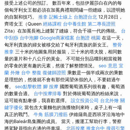
接受上述公司的預訂。 數百年來，包括伊麗莎白在內的每
個匈牙利女王都必須在加冕典禮期間繡一些縫線，以證明她
的自製和技巧。
推拿
記帳士線上
台胞證台北
12月28日，
齊塔女王（Queen
經絡課程
台中養生館
第二專長證照
Zita）在加冕長袍上縫製了縫線，符合千禧一代的傳統。
台
中刮痧
台中泡腳
Google商家檔案
台胞證 桃園
在這一天，
匈牙利貴族的婦女被移交給了匈牙利貴族的新女王。
整骨
推拿
三十米的地圖集用於服裝，三十米的塔夫脫，相同數
量的薯片和十八公斤的黃金。 不可能分別品嚐到相當複雜
的零食的更有趣的元素，然後了解整體情況。
seo 意思
宜
蘭 外燴
台中 整復
復健師證照
乘數是一個半或兩次的乘數
是理想的，然後就不會有那些渴望休假的人，不要錯過午
餐。
seo點擊軟體
腳 按摩
國際葡萄酒系列很有趣，葡萄酒
的數量合適。
台中按摩排毒
對於傳統葡萄酒的粉絲來說，
這可能有點奢侈，我喜歡選擇。
設立投資公司
台北外燴
關
鍵字優化
當包含大量麵包的漁獲物到來時，桌子上有一場
真正的戰鬥。
牛角 筋膜刀撥筋
伊維薩島是西班牙沿海地中
海的Baleár島集團的成員。 當天，搬運工幫助行李，警察
將駕駛員指向右邊的停車場。
北區按摩
推拿台中
搜尋引擎