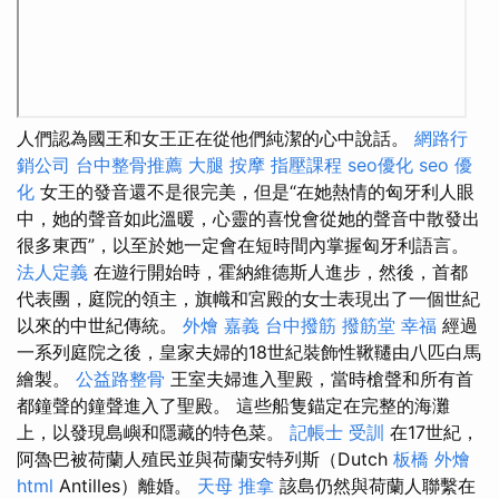
人們認為國王和女王正在從他們純潔的心中說話。
網路行
銷公司
台中整骨推薦
大腿 按摩
指壓課程
seo優化
seo 優
化
女王的發音還不是很完美，但是“在她熱情的匈牙利人眼
中，她的聲音如此溫暖，心靈的喜悅會從她的聲音中散發出
很多東西”，以至於她一定會在短時間內掌握匈牙利語言。
法人定義
在遊行開始時，霍納維德斯人進步，然後，首都
代表團，庭院的領主，旗幟和宮殿的女士表現出了一個世紀
以來的中世紀傳統。
外燴 嘉義
台中撥筋
撥筋堂 幸福
經過
一系列庭院之後，皇家夫婦的18世紀裝飾性鞦韆由八匹白馬
繪製。
公益路整骨
王室夫婦進入聖殿，當時槍聲和所有首
都鐘聲的鐘聲進入了聖殿。 這些船隻錨定在完整的海灘
上，以發現島嶼和隱藏的特色菜。
記帳士 受訓
在17世紀，
阿魯巴被荷蘭人殖民並與荷蘭安特列斯（Dutch
板橋 外燴
html
Antilles）離婚。
天母 推拿
該島仍然與荷蘭人聯繫在