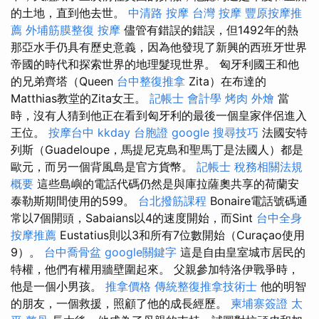
的土地，直到他去世。
中清路 按摩
台灣 按摩
豐原按摩推
薦
外埔筋膜整復
按摩
儘管有錯誤的錯誤，但1492年的熱
那亞水手仍具有歷史意義，因為他發現了新興的西班牙世界
帝國的時代和探索世界的地理髮現世界。 匈牙利國王和他
的兄弟齊塔（Queen
台中整復推拿
Zita）在布達的
Matthias教堂的Zita女王。
記帳士 會計學
烤肉 外燴
當
時，沒有人猜到他正在看到匈牙利的最後一個皇家伴侶進入
王位。
按摩台中
kkday 台胞證
google 搜尋技巧
法國安特
列斯（Guadeloupe，馬提尼克島和聖馬丁是法國人）都是
歐元，而另一個背風島是官方貨幣。
記帳士 稅務相關法規
概要
這些島嶼的電話代碼仍然是與庫拉薩奧共享的荷蘭安
泰勒斯期間使用的599。
台北撥筋課程
Bonaire電話號碼通
常以7個開頭，Sabaians以4的速度開始，而Sint
台中全身
按摩推薦
Eustatius則以3和所有7位數開始（Curaçao使用
9）。
台中喬骨盆
google關鍵字
這是自由皇室城市居民的
特權，他們有權用牆壁圍起來。 父親參加特洛伊戰爭時，
他是一個小男孩。
推拿價格
傳統整復推拿技術士
他的明智
的朋友，一個救援，照顧了他的成長經歷。
柬埔寨簽證
太