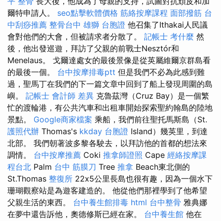
平 整骨
長大後，他成為了母親的支持，試圖對抗頑皮和加
爾特申請人。
seo點擊軟體價格
筋絡按摩課程
面部撥筋
台
中刮痧推薦
整骨台中
雄獅 台胞證
他召集了Ithakai人民議
會對他們的大會，但被請求者分散了。
記帳士 考什麼
然
後，他出發巡遊，拜訪了父親的前戰士Nesztór和
Menelaus。 戈爾達處女的最後景像是從英屬維爾京群島看
的最後一個。
台中按摩排毒ptt
但是我們不必為此感到難
過，聖馬丁在我們的下一篇文章中回到了船上發現周圍的島
嶼。
記帳士 會計師 差異
克魯茲灣（Cruz Bay）是一個繁
忙的渡輪港，有公共汽車和出租車開始探索聖約翰島的陸地
景點。
Google商家檔案
乘船，我們前往聖托馬斯島（St.
護照代辦
Thomas's
kkday 台胞證
Island）幾英里，到達
北部。 我們朝著波多黎各駛去，以拜訪他的首都的想法來
調情。
台中按摩推薦
Coki
推拿師證照
Cape
經絡按摩課
程台北
Palm
台中 筋膜刀
Tree
推拿
Beach東北側的
St.Thomas
整復所
22x5公里長島也很有趣，因為一個水下
珊瑚觀察站是為遊客建造的。 他從他們那裡學到了他希望
父親生活的東西。
台中養生館排毒
html
台中整骨
雅典娜
在夢中還告訴他，奧德修斯已經在家。
台中養生館
他在