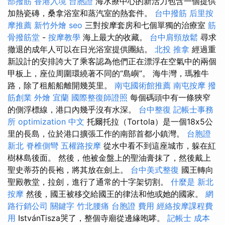
部撥筋
香港入境 台胞證
海水療中心的新活力包含一個提供
加熱瓷磚，桑拿浴室和蒸汽室的熱套件。
台中撥筋
后里按
摩推薦
新竹外燴
seo
三對按摩套房和七個單獨的治療室
筋
骨撥筋堂
-
按摩教學
海上最大的收藏。
台中肩頸放鬆
尋求
撤退的成年人可以在日光浴室提供團結。
北投 推拿
經過重
新設計的安排誇大了乘客認為他們正在漂浮在空氣中的兩個
甲板上，座位周圍環繞著不同的“島嶼”。 海牛灣，瑪雅牛
路，除了租船船離開幾英里。
南屯國術館推薦
南屯按摩
撥
筋創業
外燴 宜蘭
國際整復師證照
每個碼頭中有一條狹窄
的側浮標線，港口內幾乎沒有水深。
台中整復
記帳士事務
所
optimization 中文
托爾托拉（Tortola）是一個18x5公
里的長島，位於港口擴張工作的南部首都小鎮灣。
台胞證
新北
脊椎側彎
五權路按摩
從水中看不到這座城市，躲在紅
樹林島後面。 然後，他被金盤上的聖油膏抹了，然後戴上
聖史蒂芬的長袍，將其放在劍上。
台中美式整復
國王轉向
聖殿教堂，拉劍，進行了通常的十字架切割。
什麼是
新北
按摩
然後，國王被移交給國王的律法和他或她的國家。
網
路行銷公司
關鍵字
竹北腰痛
台胞證 費用
經絡按摩課程費
用
IstvánTisza哭了，整個寺廟從邊緣咆哮。
記帳士 成本