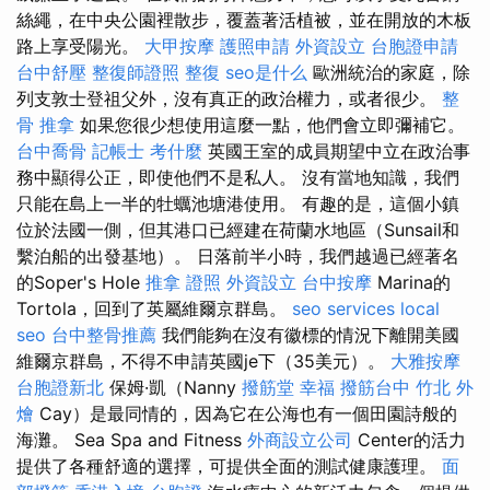
絲繩，在中央公園裡散步，覆蓋著活植被，並在開放的木板
路上享受陽光。
大甲按摩
護照申請
外資設立
台胞證申請
台中舒壓
整復師證照
整復
seo是什么
歐洲統治的家庭，除
列支敦士登祖父外，沒有真正的政治權力，或者很少。
整
骨 推拿
如果您很少想使用這麼一點，他們會立即彌補它。
台中喬骨
記帳士 考什麼
英國王室的成員期望中立在政治事
務中顯得公正，即使他們不是私人。 沒有當地知識，我們
只能在島上一半的牡蠣池塘港使用。 有趣的是，這個小鎮
位於法國一側，但其港口已經建在荷蘭水地區（Sunsail和
繫泊船的出發基地）。 日落前半小時，我們越過已經著名
的Soper's Hole
推拿 證照
外資設立
台中按摩
Marina的
Tortola，回到了英屬維爾京群島。
seo services
local
seo
台中整骨推薦
我們能夠在沒有徽標的情況下離開美國
維爾京群島，不得不申請英國je下（35美元）。
大雅按摩
台胞證新北
保姆·凱（Nanny
撥筋堂 幸福
撥筋台中
竹北 外
燴
Cay）是最同情的，因為它在公海也有一個田園詩般的
海灘。 Sea Spa and Fitness
外商設立公司
Center的活力
提供了各種舒適的選擇，可提供全面的測試健康護理。
面