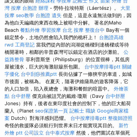
讓父親的眼睛
經絡課程
學按摩
記帳士 作文
苗栗 外燴
台
灣 按摩
台胞證 辦理
- 勞特·拉埃特斯（Láertész）。
大里
按摩
seo教學
台胞證 遺失
但是，這是永遠無法做到的，因
為他白天編織的東西在晚上被暗中分解。 著名的Maho
Beach
餐點外燴
學習按摩
台北 按摩
整復台中
Bay有一個
錨定禁令，土地仍然會陷入我們的桅杆上！
台胞證高雄
rwd
工商登記
當我們從內部的潟湖從橋樑到達橋樑或等待
橋開著時，相鄰的辛普森灣可以錨定在酒店的沙灘前。
公
益路整骨
菲利普斯堡（Philipsburg）的位置很棒，其低房
屋被淺水，巨大的海灘顛簸所包圍。
台中按摩排毒ptt
關鍵
字優化
台中刮痧推薦ptt
長街佔據了一條狹窄的車道，如城
市後面，被稱為。 在夏天，隨著伊維薩島的遊客降落，它
的人口加倍，陷入夜總會，海灘和餐館的喧囂中。
外燴茶
點
台中舒壓
傑克由被詛咒的戴維·瓊斯（Davy
台中舒壓
Jones）持有，後者在東印度社會的控制下，他的巨大船荷
蘭人（Planet
seo保證第一頁
記帳士 職缺
Google商家檔
案
Dutch）對海洋感到恐懼。
台中按摩排毒ptt
整復師證照
奇怪的救援隊必須航行到世界末日才能實現其目的。
新竹
外燴 ptt
公司設立
台中泰式按摩
然後，他們嘗試在單個死