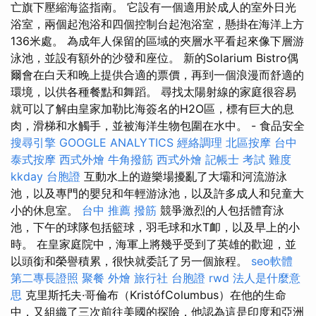
亡旗下壓縮海盜指南。 它設有一個適用於成人的室外日光
浴室，兩個起泡浴和四個控制台起泡浴室，懸掛在海洋上方
136米處。 為成年人保留的區域的夾層水平看起來像下層游
泳池，並設有額外的沙發和座位。 新的Solarium Bistro偶
爾會在白天和晚上提供合適的票價，再到一個浪漫而舒適的
環境，以供各種餐點和舞蹈。 尋找太陽射線的家庭很容易
就可以了解由皇家加勒比海簽名的H2O區，標有巨大的息
肉，滑梯和水觸手，並被海洋生物包圍在水中。 - 食品安全
搜尋引擎
GOOGLE ANALYTICS
經絡調理
北區按摩
台中
泰式按摩
西式外燴
牛角撥筋
西式外燴
記帳士 考試 難度
kkday 台胞證
互動水上的遊樂場擾亂了大壩和河流游泳
池，以及專門的嬰兒和年輕游泳池，以及許多成人和兒童大
小的休息室。
台中 推薦 撥筋
競爭激烈的人包括體育泳
池，下午的球隊包括籃球，羽毛球和水T卹，以及早上的小
時。 在皇家庭院中，海軍上將幾乎受到了英雄的歡迎，並
以頭銜和榮譽積累，很快就委託了另一個旅程。
seo軟體
第二專長證照
聚餐 外燴
旅行社 台胞證
rwd
法人是什麼意
思
克里斯托夫·哥倫布（KristófColumbus）在他的生命
中，又組織了三次前往美國的探險，他認為這是印度和亞洲