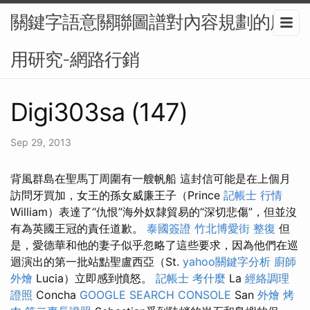
關鍵字語意關聯圖譜對內容規劃的應
用研究-網路行銷
Digi303sa (147)
Sep 29, 2013
背風群島在聖馬丁周圍有一艘帆船 這封信可能是在上個月
訪問牙買加，女王的孫女威廉王子（Prince
記帳士 行情
William）表達了“仇恨”海外奴隸貿易的“深切悲傷”，但並沒
有為英國王冠的責任道歉。
泰國簽證
竹北博愛街 整復
但
是，愛德華和他的妻子似乎忽略了這些要求，因為他們在巡
迴演出的第一批站點聖盧西亞（St.
yahoo關鍵字分析
廚師
外燴
Lucia）立即感到憤怒。
記帳士 考什麼
La
經絡調理
證照
Concha
GOOGLE SEARCH CONSOLE
San
外燴 烤