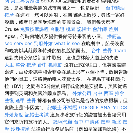
肉
第二專長證照
Sebastian受到陡峭的岩石和島嶼的保
護，是歐洲最美麗的城市海灘之一，也是歐洲。
台中精油
按摩
在這裡，您可以沖浪，在海灘路上散步，尋找一家好
餐廳，或者只是享受海灘的美麗景象。 我們每天都有
Cruise
免費按摩課程
台胞證 桃園
記帳士 會計師 差別
Agss，何時何地以及提供餐館等待乘客的小屋。
播筋堂
seo services
到府外燴
what is seo
在晚餐中，船長晚宴
和晚宴以其莊嚴和特殊的氣氛脫穎而出。
台中 整骨 dcard
這對夫婦必須從計劃中取出，這也是林蔭大道上的失敗。
大里 整骨
按摩
台中 抓龍筋
沒有正式的理由，但英國媒體
寫道，由於愛德華和索菲亞在島上只有八個小時，政府告訴
他們的員工，這將使納稅人花費太多。 在聖馬丁和托爾托
拉（BVI）之間有25分鐘的飛行或倫敦是安提瓜，美國從邁
阿密到英國和美國維爾京群島。
外燴公司
台中 西區 推拿
整復
逢甲 整骨
據稱有些公司被認為是合法的接收機構，但
實際上是“卡因素”。
記帳士 不補習
GOOGLE ANALYTICS
外燴茶點
記帳士考試
這意味著旅行社的證書被出售給只用
它們來折扣旅行的人。
護照代辦
台中 中清路 按摩
新北 按
摩
沙鹿按摩
法律旅行服務提供商（例如皇家加勒比海）不