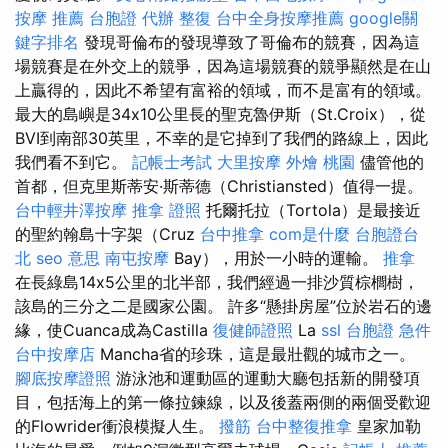
按摩 推薦
台胞證 代辦
整復
台中全身按摩推薦
google關
鍵字排名
發現哥倫布的發現導致了哥倫布的競賽，因為這
場競賽是在外交上的競爭，因為這場競賽的競爭顯然是在山
上贏得的，因此不希望有富裕的領域，而不是富有的領域。
最大的島嶼是34x10公里長的聖克魯伊斯（St.Croix），從
BVI到南部30英里，不幸的是它掉到了我們的路線上，因此
我們看不到它。
記帳士考試
大里按摩
外燴 桃園
儘管他的
首都，但克里斯蒂安·斯蒂德（Christiansted）值得一提。
台中輕井澤按摩
推拿 證照
托爾托拉（Tortola）是最接近
的聖約翰島十字架（Cruz
台中推拿
com是什麼
台胞證台
北
seo 意思
南屯按摩
Bay），用於一小時的運輸。
推拿
在長綠島14x5公里的北半部，我們經過一排沙質棕櫚樹，
該島的三分之二是國家公園。 許多“懸掛房屋”位於岩石的邊
緣，使Cuanca成為Castilla
復健師證照
La
ssl
台胞證 急件
台中按摩店
Mancha省的珍珠，這是最壯觀的城市之一。
腳底按摩證照
游泳池和運動區的運動大廳包括新的開發項
目，包括海上的第一條拉鍊線，以及後蓋兩側的兩個受歡迎
的Flowrider衝浪模擬人生。
撥筋
台中整復推拿
皇家加勒