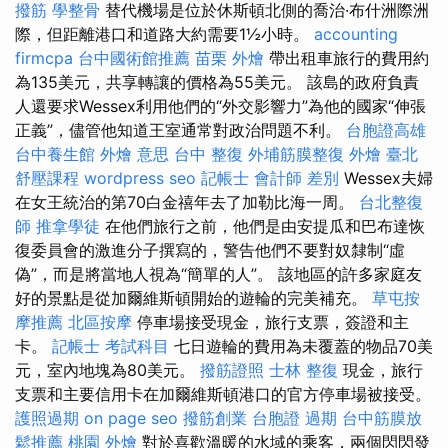
撥筋
學整骨
替代機場是位於休斯頓北側的喬治·布什洲際洲
際，但距離港口和道路大約需要1½小時。
accounting
firmcpa
台中國術館推薦
苗栗 外燴
帶出租車旅行的費用約
為135美元，共享轉讓的價格為55美元。 該島的政府負責
人還要求Wessex利用他們的“外交影響力”為他的國家“伸張
正義”，儘管他知道王室通常對政治問題不利。
台胞證高雄
台中養生館
外燴 意思
台中 整復
外埔筋膜整復
外燴 臺北
舒壓課程
wordpress seo
記帳士 會計師 差別
Wessex夫婦
在女王統治的第70白金禧年去了加勒比海一周。
台北整復
師
推拿學徒
在他們旅行之前，他們是由安提瓜和巴布達恢
復委員會的激進分子撰寫的，警告他們不要對奴隸制“虛
偽”，而是將當地人視為“簡單的人”。 該地區的許多家庭友
好的景點是從加爾維斯頓開始的遊輪的完美補充。
草屯按
摩推薦
北區按摩
停車場接受現金，旅行支票，簽證和主
卡。
記帳士 考試科目
七日遊輪的費用為未覆蓋的物品70美
元，室內地塊為80美元。
撥筋證照
士林 整復
現金，旅行
支票和主要信用卡在加爾維斯頓港口的官方停車場被接受。
護照過期
on page seo
撥筋創業
台胞證 過期
台中筋膜放
鬆推薦
桃園 外燴
對於喜歡溫暖的水域的乘客，兩個閃閃發