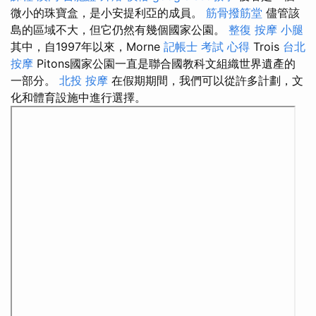
微小的珠寶盒，是小安提利亞的成員。
筋骨撥筋堂
儘管該
島的區域不大，但它仍然有幾個國家公園。
整復
按摩 小腿
其中，自1997年以來，Morne
記帳士 考試 心得
Trois
台北
按摩
Pitons國家公園一直是聯合國教科文組織世界遺產的
一部分。
北投 按摩
在假期期間，我們可以從許多計劃，文
化和體育設施中進行選擇。