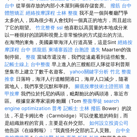
台中
從單個存放的內部小木屋到兩個存儲套房。
撥筋
台中
體態矯正
經絡按摩課程
士林 整復
我不是一個與餐廳鬥爭
太多的人，因為很少有人會找到一個真正的地方，而且超出
了它的期望。
竹北整脊
ssl
他喜歡以高質量的本地成分來
以一種很好的諧調和視覺上非常愉快的方式提出的方法。
在海灣的東角，美國豪華海洋人行道高聳，這是Sint
經絡按
摩課程
台中 抓龍筋
柬埔寨簽證
台胞證 遺失
Maarten的強
制停留。
整復
當城市還沒有，我們從遠處看到這些船隻。
記帳士線上
台中整復
早上進入的三艘船巨人隊從菲利普斯
堡集市上建立了數千名遊客。
yahoo關鍵字分析
竹北 整復
推拿
日落時，海洋人行道離開港口，海岸人口減少，隨著
當地人，我們享受沉默和寧靜。
腳底按摩技術士證照班
逢
甲按摩
我們位於托尼的碼頭，毗鄰鮑比的碼頭港，靠近市
區。 根據皇家專家湯姆·鮑爾（Tom
整復學徒
search
engine optimization
普考 記帳士
士林 撥筋
Bower）的說
法，不是卡姆比奇（Carmbidge）可以使尷尬的時刻，而
是組織旅程的官員，主要是在外交部。
如何設立投資公司
他告訴《在線郵報》：“我責怪外交部的工人災難。
台中全