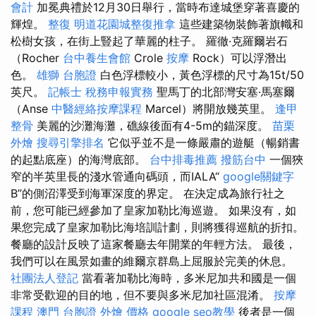
會計
加冕典禮於12月30日舉行，當時布達城堡穿著喜慶的
輝煌。
整復
明道花園城整復推拿
這些建築物裝飾著旗幟和
松樹女孩，在街上豎起了華麗的柱子。 羅徹·克羅爾岩石
（Rocher
台中養生會館
Crole
按摩
Rock）可以浮潛出
色。
雄獅 台胞證
白色浮標較小，黃色浮標的尺寸為15t/50
英尺。
記帳士 稅務申報實務
聖馬丁的北部灣安塞·馬塞爾
（Anse
中醫經絡按摩課程
Marcel）將開放幾英里。
逢甲
整骨
美麗的沙灘海灘，礁線後面有4-5m的錨深度。
苗栗
外燴
搜尋引擎排名
它似乎並不是一條嚴肅的遊艇（暢銷書
的起點底座）的海灣底部。
台中排毒推薦
撥筋台中
一個狹
窄的半英里長的淺水管通向碼頭，而IALA“
google關鍵字
B”的側沼澤受到海軍深度的界定。 在決定成為旅行社之
前，您可能已經參加了皇家加勒比海巡遊。 如果沒有，如
果您完成了皇家加勒比海培訓計劃，則將獲得巡航的折扣。
餐廳的設計反映了這家餐廳去年開業的年輕方法。 最後，
我們可以在風景如畫的維爾京群島上屈服於完美的休息。
社團法人登記
當看著加勒比海時，多米尼加共和國是一個
非常受歡迎的目的地，但不要與多米尼加社區混淆。
按摩
課程
澳門 台胞證
外燴 價格
google seo教學
後者是一個