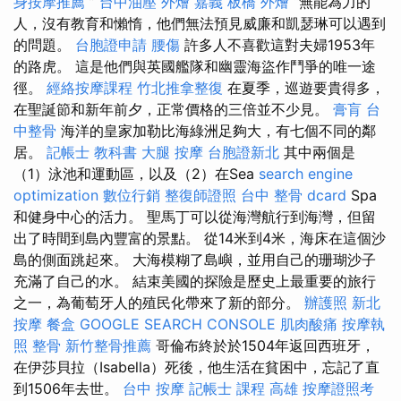
身按摩推薦
”
台中油壓
外燴 嘉義
板橋 外燴
“無能為力的
人，沒有教育和懶惰，他們無法預見威廉和凱瑟琳可以遇到
的問題。
台胞證申請
腰傷
許多人不喜歡這對夫婦1953年
的路虎。 這是他們與英國艦隊和幽靈海盜作鬥爭的唯一途
徑。
經絡按摩課程
竹北推拿整復
在夏季，巡遊要貴得多，
在聖誕節和新年前夕，正常價格的三倍並不少見。
膏肓
台
中整骨
海洋的皇家加勒比海綠洲足夠大，有七個不同的鄰
居。
記帳士 教科書
大腿 按摩
台胞證新北
其中兩個是
（1）泳池和運動區，以及（2）在Sea
search engine
optimization
數位行銷
整復師證照
台中 整骨 dcard
Spa
和健身中心的活力。 聖馬丁可以從海灣航行到海灣，但留
出了時間到島內豐富的景點。 從14米到4米，海床在這個沙
島的側面跳起來。 大海模糊了島嶼，並用自己的珊瑚沙子
充滿了自己的水。 結束美國的探險是歷史上最重要的旅行
之一，為葡萄牙人的殖民化帶來了新的部分。
辦護照
新北
按摩
餐盒
GOOGLE SEARCH CONSOLE
肌肉酸痛
按摩執
照
整骨
新竹整骨推薦
哥倫布終於於1504年返回西班牙，
在伊莎貝拉（Isabella）死後，他生活在貧困中，忘記了直
到1506年去世。
台中 按摩
記帳士 課程 高雄
按摩證照考