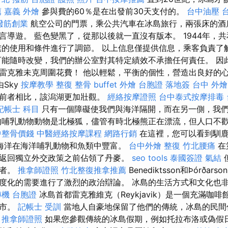
薦
嘉義 外燴
參與費的60％是在出發前30天支付的。
台中油壓
撥筋創業
航空公司的門票，乘公共汽車在冰島旅行，兩張床的酒
言導遊。 藍色變黑了，從那以後就一直沒有版本。 1944年，
旗的使用和條件進行了調節。 以上信息僅提供信息，乘客負責了
可能隨時改變，我們的辦公室對其特定績效不承擔任何責任。 因
雷克雅未克周圍花費！ 他以輕鬆，平衡的個性，營造出良好的
Sky
按摩教學
整復 整骨
buffet 外燴
台胞證 落地簽
台中 外燴
與前者相比，該潟湖更加壯觀。
經絡按摩證照
台中泰式按摩排毒
記帳士 科目
只有一個障礙使我們與海洋隔開，而在另一側，我
的哺乳動物動物是北極狐，儘管有時北極熊正在漂流，但人口不
中整骨價錢
中醫經絡按摩課程
網路行銷
在這裡，您可以看到馴鹿
海洋在海洋哺乳動物和魚類中豐富。
台中外燴
整復
竹北腰痛
在
返回獨立外交政策之前佔領了丹麥。
seo tools
泰國簽證
氣結
驅者。
推拿師證照
竹北整復推拿推薦
Benediktsson和Þórða
度化的需要進行了激烈的政治辯論。 冰島的生活方式和文化也
機 台胞證
冰島首都雷克雅維克（Reykjavik）是一個充滿咖
城市。
記帳士 受訓
當地人自豪地保留了他們的傳統，冰島的民間
。
推拿師證照
如果您參觀傳統的冰島假期，例如托拉布洛或偽假