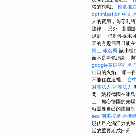
格的旗幟。
推拿推
optimization 中文
人的費用，匈牙利語
法律。 另外，對國
規則。 強制性要求
天的有趣節目只能在
帳士 報名費
該小組由
而不是藍色潟湖，
google關鍵字排名
山口的火焰。 唯一
不能住在這裡。
台
財團法人 社團法人
間，納粹德國在冰島
上，擔心德國的先
就需要自己的國旗制
seo
南屯按摩
香港轉
現代且充滿活力的
活的重要組成部分