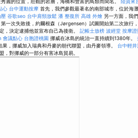
秀麗的位置，壯觀的岩層，海橋和豐富的鳥類而聞名。
陸資來
點心
台中運動按摩
首先，我們參觀最著名的南部城市，位於海
油壓
谷歌seo
台中肩頸放鬆
潘 整復所
高雄 外燴
另一方面，我們
第一次失敗後，約爾根森（Jørgensen）試圖開始第二次旅
定，決定逮捕他並宣布自己為後衛。
記帳士放榜
波經堂
按摩證
n
會議點心
台胞證桃園
挪威在冰島的統治一直持續到1380年。
結果，挪威加入瑞典和丹麥的朝代聯盟，由丹麥領導。
台中輕井
盟，對挪威的一部分有害冰島貿易。