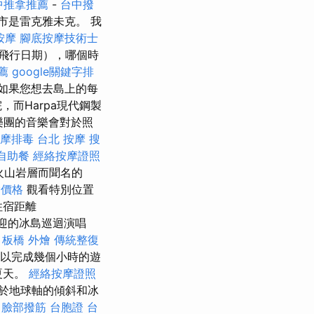
中推拿推薦
-
台中撥
市是雷克雅未克。 我
按摩
腳底按摩技術士
飛行日期），哪個時
薦
google關鍵字排
如果您想去島上的每
而Harpa現代鋼製
樂團的音樂會對於照
摩排毒
台北 按摩
搜
自助餐
經絡按摩證照
其火山岩層而聞名的
燴價格
觀看特別位置
住宿距離
迎的冰島巡迴演唱
板橋 外燴
傳統整復
可以完成幾個小時的遊
夏天。
經絡按摩證照
由於地球軸的傾斜和冰
臉部撥筋
台胞證 台