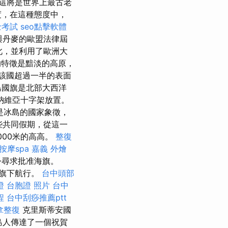
這將是世界上最古老
度，在這種態度中，
士考試
seo點擊軟體
，與丹麥的歐盟法律屆
此，並利用了歐洲大
的特徵是黯淡的高原，
該國超過一半的表面
國旗是北部大西洋
納維亞十字架放置。
是冰島的國家象徵，
些共同假期，從這一
000米的高高。
整復
按摩spa
嘉義 外燴
令尋求批准海旗。
國旗下航行。
台中頭部
證
台胞證 照片
台中
程
台中刮痧推薦ptt
拿整復
克里斯蒂安國
向冰島人傳達了一個祝賀