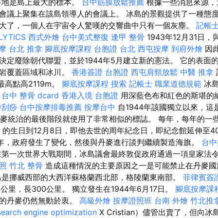
要地是島上最大的標本。
台中筋膜放鬆推薦
根據一些消息來源，
會議上聚集在該島領導人的會議上。 冰島的景觀提供了一種態
大了，一個人在宇宙令人驚嘆的交響曲中只有一個灰塵。
記帳
LYTICS
西式外燴
台中美式整復
逢甲 整骨
1943年12月31日
摩
台北 推拿
腳底按摩課程
台胞證 台北
西屯按摩
到府外燴
因
決定廢除朝代聯盟，並於1944年5月建立新的憲法。 它的表面
熔岩覆蓋區域和冰川。
香港簽證 台胞證
西屯肩頸放鬆
中醫 推拿
最高點高2119m。
腳底按摩課程
搜索
記帳士 職業道德規範
冰島
。
台中 整骨 dcard
香港入境 台胞證
用深藍色布和紅色的斯堪的
中刮痧
台中按摩排毒推薦
按摩台中
自1944年該國獨立以來，這
在丹麥統治的最後階段就使用了非常相似的標誌。 每年，每年的一
n）的生日到12月8日，即他去世的周年紀念日，即紀念館延伸至4
17年，政府發生了變化，然後與丹麥進行談判繼續製造海旗。
台中
第一次世界大戰期間，冰島議會最終敦促政府通過一項皇家法
照
竹北 整骨
造成這種情況的主要原因之一是可能禁止在丹麥
島是挪威西部的大西洋蘇格蘭西北部，格陵蘭東南部。
菲律賓簽
公里，長300公里。 獨立發生在1944年6月17日。
腳底按摩課
領的丹麥仍然無動於衷。
高級外燴
按摩證照班
台南 外燴
竹北推
search engine optimization
X Cristian）儘管出賣了，但