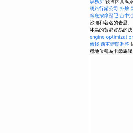
事務所
後者因其風景
網路行銷公司
外燴 
腳底按摩證照
台中
沙灘和著名的岩層。 
冰島的貿易貿易的決
engine optimizatio
價錢
西屯體態調整
種地位稱為卡爾馬聯