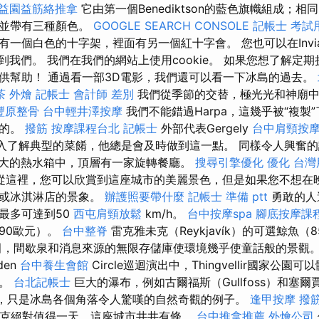
益園益筋絡推拿
它由第一個Benediktson的藍色旗幟組成；
，並帶有三種顏色。
GOOGLE SEARCH CONSOLE
記帳士 考試
個白色的十字架，裡面有另一個紅十字會。 您也可以在Invia.cz，
t.pl上找到我們。 我們在我們的網站上使用cookie。 如果您想了解
供幫助！ 通過看一部3D電影，我們還可以看一下冰島的過去。
茶 外燴
記帳士 會計師 差別
我們從季節的交替，極光光和神廟中
豐原整骨
台中輕井澤按摩
我們不能錯過Harpa，這幾乎被“複製
樣的。
撥筋
按摩課程台北
記帳士
外部代表Gergely
台中肩頸按
深入了解典型的菜餚，他總是會及時做到這一點。 同樣令人興奮
個巨大的熱水箱中，頂層有一家旋轉餐廳。
搜尋引擎優化
優化 台灣
從這裡，您可以欣賞到這座城市的美麗景色，但是如果您不想在
館或冰淇淋店的景象。
辦護照要帶什麼
記帳士 準備 ptt
勇敢的人
最多可達到50
西屯肩頸放鬆
km/h。
台中按摩spa
腳底按摩課
90歐元）。
台中整脊
雷克雅未克（Reykjavík）的可選鯨魚（
田，間歇泉和消息來源的無限存儲庫使環境幾乎使童話般的景觀
den
台中養生會館
Circle巡迴演出中，Thingvellir國家公
式。
台北記帳士
巨大的瀑布，例如古爾福斯（Gullfoss）和塞爾
foss），只是冰島各個角落令人驚嘆的自然奇觀的例子。
逢甲按摩
撥
克絕對值得一天，這座城市井井有條。
台中推拿推薦
外燴公司