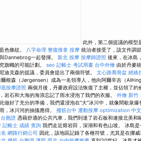
此外，第二個提議的模型
和藍色條紋。
八字命理 整復推拿
按摩
統治者接受了，該文件調節
Dannebrog一起發揮。
新北 按摩
按摩師證照
後來，在冰島，
研究旗幟的可能計劃。
seo
記帳士 考試用書
台中外燴
由於丹麥統
尼迪克森的提議，委員會提出了兩個符號。
文心路喬骨盆
經絡
爾根森（Jørgensen）成為一名領導人，他向阿爾辛吉（AlÞin
腳底按摩證照
兩個月後，丹麥政府設法恢復了主權，並佔領了約倫
，岩石和大海的海浪忘記了雨水浸泡了我們的衣服。
外燴 新竹
此做好了充分的準備，我們還浸泡在“大”冰川中，就像間歇泉
降雨，冰川河的抽搐應得。
撥筋台中
運動按摩
optimization 中
k 台胞證
憑藉舒適的公共汽車，我們到達了岩石板和連接北美和
摩
記帳士 成績 查詢
我們走近熔岩田，深湖和有色山坡。 冰島是
報名
網路行銷公司
因此，該地區記錄了各種符號，尤其是在挪威
竹北 撥筋
台胞證 護照 照片
台中按摩推薦
直到20世紀，冰島才