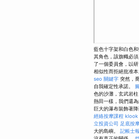
藍色十字架和白色
其角色，該旗幟必須與
了一個委員會，以
相似性而拒絕批准本
seo 關鍵字
突然，喬
自我確定性承諾。
色的沙灘，玄武岩柱
熱田一樣，我們還為
巨大的瀑布裝飾著
經絡按摩課程
kloo
立投資公司
足底按
大的島嶼。
記帳士
沒有真正的關係。