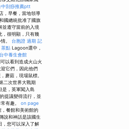
台中刮痧推薦ptt
店，早餐，當地領導
共和國總統批准了國旗
解並遵守當前的入境
此，很明顯，只有幾
心情。
台胞證 過期
記
 茶點
Lagoon選中，
台中養生會館
們可以看到造成火山火
歡迎它們，因此他們
，蘑菇，現場鼠標。
第二次世界大戰期
但是，英軍闖入島
rson的提議變得流行，並
非常有趣。
on page
啡館，餐館和美術館的
傳說和神話是該國生
日，您可以深入了解