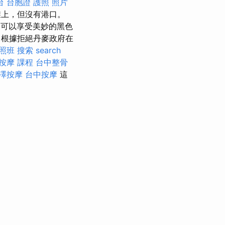
台
台胞證 護照 照片
灘上，但沒有港口。
可以享受美妙的黑色
行，根據拒絕丹麥政府在
照班
搜索
search
按摩 課程
台中整骨
澤按摩
台中按摩
這