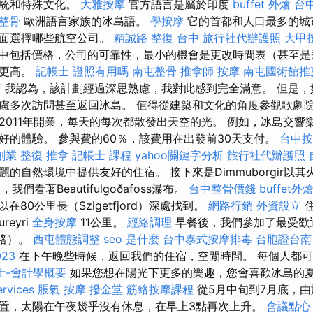
傳統和特殊文化。
大雅按摩
官方語言是屬於印度
buffet 外燴
台
 整骨
歐洲語言家族的冰島語。
學按摩
它的首都和人口最多的城
方面選擇哪些航空公司。
精誠路 整復 台中
旅行社代辦護照
大甲
中包括價格，公司的可靠性，最小的機會是更改時間表（甚至是
間更高。
記帳士 證照有用嗎
南屯整骨
推拿師
按摩
南屯國術館推
析
我認為，該計劃經過深思熟慮，我對此感到完全滿意。 但是，
慮多次訪問甚至返回冰島。 值得從建築和文化的角度參觀歌劇院，
2011年開業，每天的每次都散發出天空的光。 例如，冰島交響
好的體驗。 參與費的60％，該費用在出發前30天支付。
台中按
創業
整復 推拿
記帳士 課程
yahoo關鍵字分析
旅行社代辦護照
的自然環境中提供友好的住宿。 接下來是Dimmuborgir以
後，我們看著Beautifulgoðafoss瀑布。
台中整骨價錢
buffet外
可以在80公里長（Szigetfjord）深處找到。
網路行銷
外資設立
ureyri
全身按摩
11公里。
經絡調理
早餐後，我們參加了最受歡
價格）。
西屯體態調整
seo 是什麼
台中泰式按摩排毒
台胞證台南
23
在下午晚些時候，返回我們的住宿，空閒時間。 每個人都
士-會計學概要
如果您想在陽光下更多的樂趣，您會喜歡冰島的
ervices
脹氣 按摩
撥金堂
筋絡按摩課程
從5月中旬到7月底，
置，太陽在午夜幾乎沒有休息，在早上3點再次上升。
會議點心