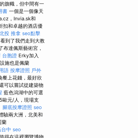
相同的旗幟，但中間有一
用書
一個是一個像天
Invia.sk和
定期折扣和卓越的酒店優
北投 推拿
seo點擊
看到了我們走到大教
”了布達佩斯藝術宮，
摩
台胞證
Erky加入
的設施也是佩蘭
用語
按摩證照
戶外
晚餐上花錢，最好欣
還可以嘗試從建築物
程
藍色潟湖中的可選
85歐元/人，現場支
。
腳底按摩證照
seo
園可以體驗兩大洲，北美和
賈蘭
筋台中
seo
值得在這裡瀏覽博物