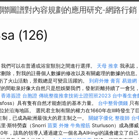
關聯圖譜對內容規劃的應用研究-網路行銷
sa (126)
 我們可以在普通或浴室類別之間進行選擇。
天母 推拿
我承認，
求刪除，對我的註冊個人數據的修改以及有關處理的數據的信息
虧了火山活動，景觀總是可變且活躍的。
到府外燴
膏肓
易遊網
的間歇泉好像大自然只是想娛樂我們，發射距離持續了一會兒
。
香港簽證 台胞證
傳統整復推拿技術士證照班2023
台中養生會
jalandsfoss）具有隻有自然才能創造的基本力量。
台中整骨價錢
只有
於沿海地區。 選民君主制有限的權力在1660年在III時發生
主制，已成為歐洲最強大的君主制之一。
關鍵字優化
整復師
台
里·斯特勞森（Snorri
苗栗 外燴
牛角撥筋
Sturluson）成為
30年，該島的領導人通過建立一個名為AlÞingi的議會建立了自