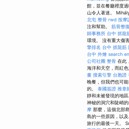
館，並在餐廳裡度
山令人著迷。 Mih
北屯 整骨
rwd
按摩
注和幫助。
筋骨整
師事務所
台中 抓龍
環境。 沒有重大傷
擎排名
台中 抓龍筋
台中 外燴
search en
公司社團
整骨
在此
海洋和天空，而紅
畫
搜索引擎
台胞證
晚餐，但我們也可能
的。
泰國簽證
推拿
靜和未被發現的地區
神秘的洞穴和陡峭的
摩
那麼，這個北部
島的一些原因，以
旅行的最後一天。 Sn