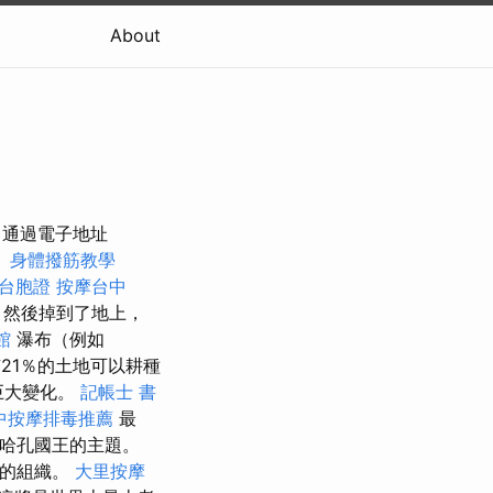
About
通過電子地址
。
身體撥筋教學
 台胞證
按摩台中
，然後掉到了地上，
館
瀑布（例如
21％的土地可以耕種
了巨大變化。
記帳士 書
中按摩排毒推薦
最
挪威哈孔國王的主題。
己的組織。
大里按摩