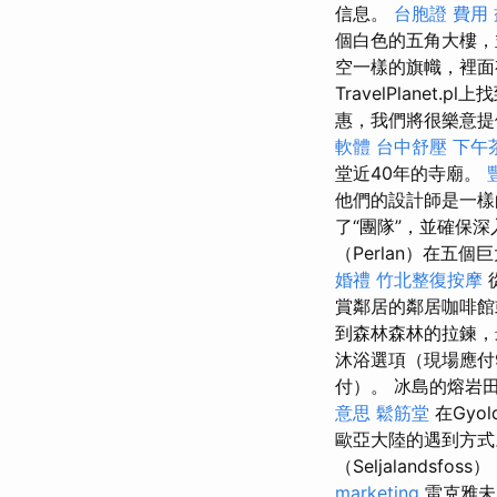
信息。
台胞證 費用
個白色的五角大樓
空一樣的旗幟，裡面有一
TravelPlane
惠，我們將很樂意提
軟體
台中舒壓
下午
堂近40年的寺廟。
他們的設計師是一
了“團隊”，並確保
（Perlan）在五
婚禮
竹北整復按摩
賞鄰居的鄰居咖啡
到森林森林的拉鍊，
沐浴選項（現場應付
付）。 冰島的熔岩
意思
鬆筋堂
在Gyol
歐亞大陸的遇到方
（Seljalands
marketing
雷克雅未