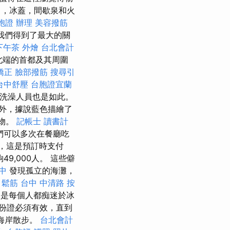
，冰蓋，間歇泉和火
胞證 辦理
美容撥筋
我們得到了最大的關
下午茶 外燴
台北會計
最北端的首都及其周圍
矯正
臉部撥筋
搜尋引
台中舒壓
台胞證宜蘭
洗澡人員也是如此。
外，據說藍色描繪了
物。
記帳士 讀書計
們可以多次在餐廳吃
，這是預訂時支付
9,000人。 這些僻
中
發現孤立的海灘，
鬆筋
台中 中清路 按
是每個人都痴迷於冰
份證必須有效，直到
ap海岸散步。
台北會計