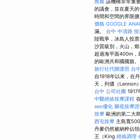
推薦
該機構非常重
的議會，並在夏天的
時間和空間的界限擴
價格
GOOGLE ANA
滿。
台中 中清路 按
陸戰爭，冰島人投票
沙質級別，火山，
超過海平面400m，
的歐洲共和國國旗
旅行社代辦護照
台
自1918年以來，
天，列儂（Lenno
台中
公司社團
19
中醫經絡按摩課程
在
seo優化
腳底按摩證
按摩
歐洲的第二大
西屯按摩
主島寬500
丹麥仍然被納粹佔
王（King
經絡調理