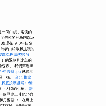
是一個白旗，兩側的
了未來的冰島國旗及
總理在1913年任命
治者由於希臘提議的
按摩課程
護照換發
gi）的退款和冰島的
森森。 我們穿過黑
台中按摩spa
就像地
爆發一樣。
台北 推拿
文
腳底按摩證照
中醫
歐亞大陸的小橋。
設
一個歷史上其他北強
和丹麥語中，在島上
被移交給北部國家風