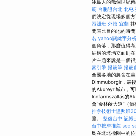
冰島人的幾個世紀
筋
台胞證台北
北屯
們決定從現場多個
證照班
外燴 宜蘭
其
間表比目的地的時
名
yahoo關鍵字分
個角落，那麼值得考
結構的玻璃立面則在
片主題來說是一個很
索引擎
撥筋筆
撥筋
全國各地的農舍在美麗
Dimmuborgir，最
的Akureyri城市，
Innfarmszállás的Ak
會“金林蔭大道”（
推拿技術士證照班20
覽。
整復台中
記帳
台中按摩推薦
seo s
島在北北極圈中的位