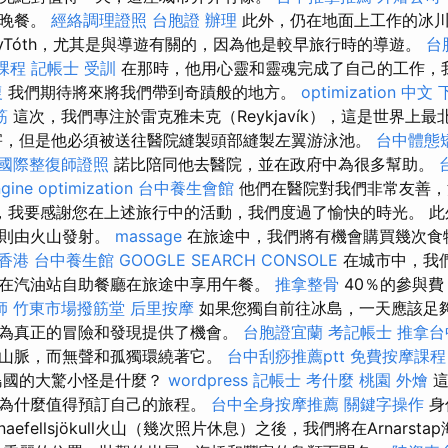
過晚餐。
經絡調理證照
台胞證 辦理
此外，仍在地面上工作的冰川
ályTóth，尤其是與導遊有關的，因為他是較早旅行時的導遊。
台
課程
記帳士 受訓
在那時，他用心靈和靈魂完成了自己的工作，
復
我們期待將來將我們帶到奇蹟般的地方。
optimization 中文
筋
這次，我們專注於雷克雅未克（Reykjavík），這是世界上
害，但是他必須被送往醫院縫製頭部縫製左翼游泳池。
台中體態
國際整復師證照
諾比陪同他去醫院，並在政府中為很多幫助。
gine optimization
台中養生會館
他們在醫院對我們非常友善，
，我要感謝您在上述旅行中的活動，我們度過了愉快的時光。 此
色則由火山發射。
massage
在旅途中，我們將有機會購買幾次食
 香港
台中養生館
GOOGLE SEARCH CONSOLE
在城市中，我
在汽油站自助餐廳在旅途中享用午餐。
推拿整骨
40％的參與費
師
竹東市場撥筋堂
后里按摩
如果您獨自前往冰島，一天應該足夠4
為真正的冒險和發現提供了機會。
台胞證宜蘭
考記帳士
推拿台
山脈，而無聲和孤獨環繞著它。
台中刮痧推薦ptt
免費按摩課程
島國的大驚小怪是什麼？
wordpress
記帳士 考什麼
桃園 外燴
這
及為什麼值得預訂自己的旅程。
台中全身按摩推薦
關鍵字操作
身
aefellsjökull火山（幾次照片休息）之後，我們將在Arnarst