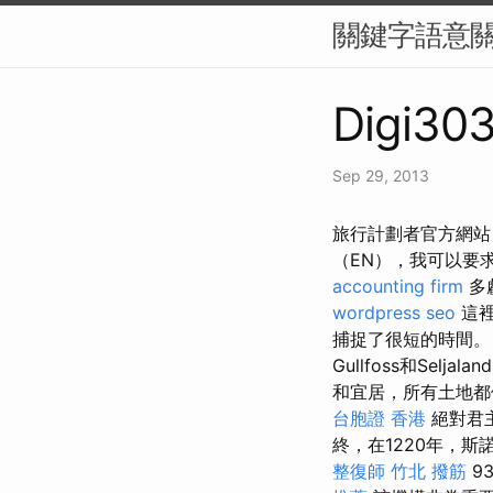
關鍵字語意
Digi303
Sep 29, 2013
旅行計劃者官方網站
（EN），我可以要
accounting firm
多
wordpress seo
這裡
捕捉了很短的時間
Gullfoss和Sel
和宜居，所有土地都位
台胞證 香港
絕對君
終，在1220年，斯諾
整復師
竹北 撥筋
9