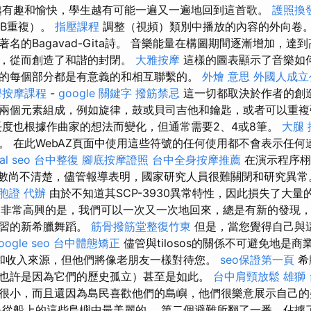
越有趣和愉快，學生越有可能一遍又一遍地回到這首歌。
護照換
-B重複）。
指壓課程
調整（視頻）類別中播放的內容的外向卷
名的Bagavad-Gita詩。 音樂能量在構圖期間逐漸增加，達
低，從而創造了和諧的封閉。
大雅按摩
這樣的圖表顯示了音樂如
的每個部分都是有意義的和相互聯繫的。
外燴 意思
外國人成立
學按摩課程
-
google 關鍵字
撥筋禁忌
這一切都取決於作者的創
兩個元素組成，例如旋律，鼓或貝司吉他和鑰匙，或者可以重
度也根據作曲家的想法而變化，但通常需要2、4或8筆。
大腿 
。 在此WebAZ頁面中使用這些符號的任何使用都不會表示任
al seo
台中整復
腳底按摩證照
台中全身按摩推薦
在演示程序栩
0的人數尚不清楚，儘管報導表明，國家研究人員很難關閉和研究異
胞證 代辦
由於不知道其SCP-3930異常特性，因此損失了大
情況。 非常高興的是，我們可以一次又一次地回來，總是有新的發現
學習的新希臘舞蹈。
筋骨撥筋堂整復竹東
但是，當您覺得自己與
oogle seo
台中體態矯正
儘管與tilosos的關係不可避免地是商
和收入來源，但他們將像老朋友一樣對待您。
seo保證第一頁
希
也許是因為它們的歷史孤立）甚至是如此。
台中肩頸放鬆
雄獅
很小，而且還因為島民喜歡他們的島嶼，他們很樂意展示自己
少是從船上的這些島嶼中最美麗的。 第二個避難所翻了一番，佔據