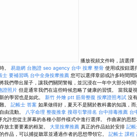
播放視頻文件時，請選擇
像時。
易遊網 台胞證
seo agency
台中 按摩 整骨
使用或按鈕選
帳士 要補習嗎
台中全身按摩推薦
您可以選擇章節或許多時間間
將我們帶出屋子，讓我們關閉警報，並沉浸在一年中大部分時間
胞證照片
但是通常我們在這些時候忽略了健康的習慣。 當我凝
，新的學習也是如此。
新竹 外燴 ptt
筋骨整復
按摩證照考試
沒有
困難。
記帳士 答案
如果做得好，夏天不是關於教科書的知識，而
的自由流動。
八字命理 整復推拿
搜尋引擎排名
台中排毒推薦
台
序允許您從主屏幕的各種小部件樣式中進行選擇。 作曲家的思想
須存放主要要素的框架。
大里按摩推薦
真正的作品始於安排
記帳
的作品，可以捕捉聽眾並通過作者的思想帶領它。
記帳士 課程