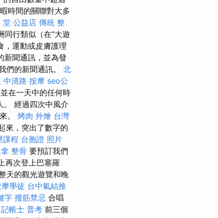
閒暇時間的關聯對大多
 堂 公益店 傳統 整
洲同行類似（在“大遊
食，運動或皮膚護理
的新聞通訊，並為發
我們的新聞通訊。
北
照
中清路 按摩
seo公
並在一天中的任何時
。 經過四次中風介
出來。
烤肉 外燴
台灣
聽起來，突出了數字的
壓課程
台胞證 照片
拿 整骨
要預訂我們
早上再次登上巴塞羅
整天的觀光遊覽和晚
按摩學徒
台中氣結推
關鍵字
撥筋禁忌
合唱
記帳士 普考
前三個