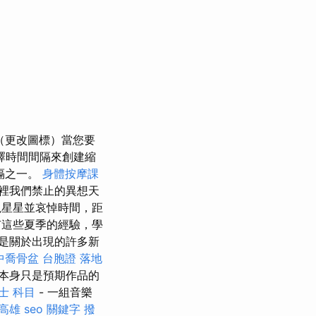
（更改圖標）當您要
擇時間間隔來創建縮
隔之一。
身體按摩課
裡我們禁止的異想天
視星星並哀悼時間，距
這些夏季的經驗，學
是關於出現的許多新
中喬骨盆
台胞證 落地
本身只是預期作品的
士 科目
- 一組音樂
 高雄
seo 關鍵字
撥