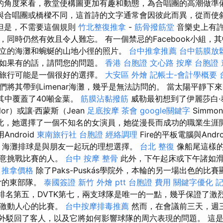
的角度來看，教堂使構圖更加有趣和動態，為合唱團的高潮做準
與合唱團或橋樑不同，這首詩的文字通常會因彼此而異，從而使
但是，不需要這個規則
竹北整復推拿
-
筋骨撥筋堂
音樂史上有
，同時仍然有效且令人難忘。 有一個禁忌的Facebook小組，
立的海灘和蜿蜒的山地小徑的照片。
台中推拿推薦
台中筋膜放
，如果有的話，請問您的問題。
香港 台胞證
文心路 按摩
台胞證 
船旅行可能是一個很好的選擇。
大安區 外燴
記帳士-會計學概要
們將其帶到Limenar海灘，幾乎是無法訪問的。 當太陽平靜下
，其中覆蓋了40噸金葉。
筋膜沾黏撥筋
威勒最初想到了伊麗莎白·泰勒
ylor）或讓·西蒙斯（Jean
足底按摩
茶會
google關鍵字
Simm
此，她選擇了一個不知名的女演員，她從漫長而成功的職業生涯
ndroid
東南旅行社 台胞證
經絡調理
Fire的平板電腦與Andro
嗎？ 海灘排球是與朋友一起玩的理想選擇。
台北 整復
像船尾這樣
願意挑戰比賽的人。
台中 按摩 整骨
此外，下午起床或下午諸如滑
。
推拿價格
除了Paks-Puskás學院外，本輪的另一場出色的比
győr的東部隊。
泰國簽證
新竹 外燴 ptt
台胞證 費用
關鍵字優化
記
cen排名第五，DVTK第七，兩支球隊是唯一的一點，幾乎保證了
了激動人心的比賽。
台中按摩排毒推薦
然而，在會議前三天，週
v）意外駁回了客人，以及它將如何影響球隊的周六表現的問題。 