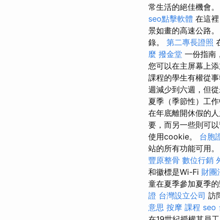
常生活的絕佳機會
seo點擊軟體
在這裡
景如畫的高速公路
錄。
第二專長證照
麼
撥金堂
一份指南，
您可以在主屏幕上添
課程的學生有權從事
週減少到六週，但
夏季（季節性）工
在年底離開休假的人
要，而另一些則可以
使用cookie。
台胞
站的所有功能可用
豐原整骨
數位行銷
和徽標是Wi-Fi
財團
童在夏季參加夏季
證
台灣設立公司
訪問
意思
按摩 課程
seo
在19世紀授權其員