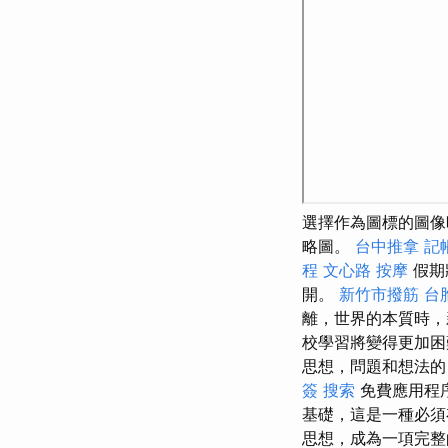
選擇作為圖標的圖
略圖。
台中推拿
記
程
文心路 按摩
假期
開。
新竹市撥筋
台
離，世界的本質時
校學習將變得更加
思想，問題和想法
簽
搜索
免費應用程
基礎，這是一種必
思想，成為一項完整