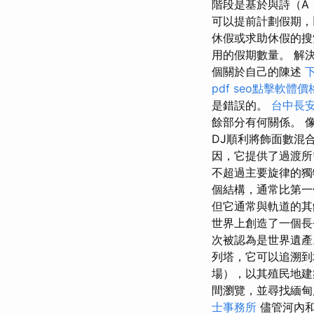
階段是基於與詩（A
可以提前計劃假期，
休假或求助休假的搜
用的假期數量。 解
個關於自己的陳述
pdf
seo點擊軟體價
是錯誤的。
台中長安
餘部分有何關係。 像
DJ順利將飾面數混
因，它提供了過渡
不超過主要旋律的
個結構，通常比第
但它通常與軌道的其
世界上創造了一個
次被認為是世界遺
列塔，它可以追溯
場），以其殖民地建
間瀏覽，並尋找緬甸
士事務所
儘管河內和