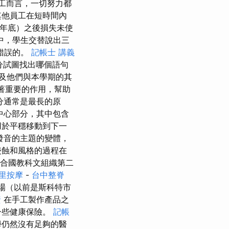
員工而言，一切努力都
其他員工在短時間內
如年底）之後損失未使
中，學生交替說出三
錯誤的。
記帳士 講義
分試圖找出哪個語句
及他們與本學期的其
起著重要的作用，幫助
分通常是最長的原
中心部分，其中包含
用於平穩移動到下一
發音的主題的變體，
侵蝕和風格的過程在
聯合國教科文組織第二
里按摩
-
台中整脊
市場（以前是斯科特市
資
在手工製作產品之
一些健康保險。
記帳
學仍然沒有足夠的醫