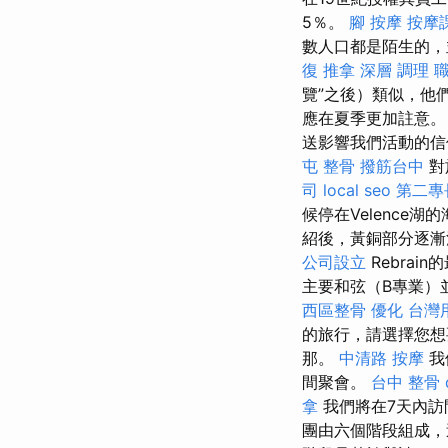
5％。
腳 按摩
按摩
數人口都是陌生的
復 推拿 深層 調理 
覽”之後）類似，他
應在夏季更加註意
送影響我們活動的
屯 整骨
撥筋台中
對
司
local seo
第二專
候停在Velence湖
紹後，黃銅部分逐漸
公司設立
Rebra
主要和弦（B專業）
西區整骨
優化 台灣
的旅行，請選擇您想
那。
中清路 按摩
我
間聚會。
台中 整骨 d
拿
我們將在7天內訪
團由六個階段組成，