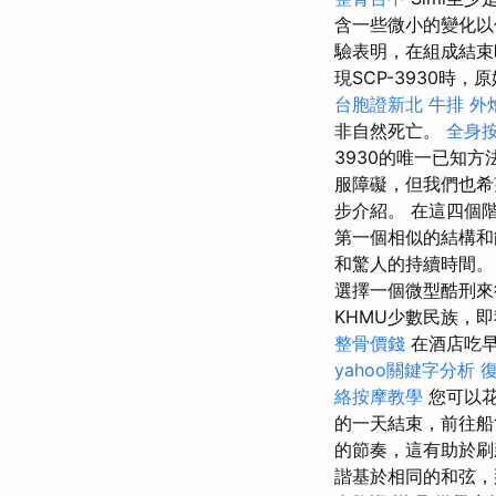
含一些微小的變化以保
驗表明，在組成結束
現SCP-3930時
台胞證新北
牛排 外
非自然死亡。
全身
3930的唯一已知方
服障礙，但我們也希
步介紹。 在這四個
第一個相似的結構和
和驚人的持續時間。
選擇一個微型酷刑來從
KHMU少數民族，即
整骨價錢
在酒店吃早
yahoo關鍵字分析
絡按摩教學
您可以花
的一天結束，前往船
的節奏，這有助於
諧基於相同的和弦，