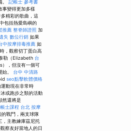
備。
記帳士 參考書
敘事變得更加多樣
許多精彩的歌曲，這
其中包括熱愛島嶼的
鬆推薦
整脊師證照
加
遺失
數位行銷
如果
台中按摩排毒推薦
如
來時，觀察切丁蛋白高
（Elizabeth
台
ons），但沒有一個可
開始。
台中 中清路
id
seo點擊軟體價格
的運動現在非常時
冰或跑步之類的活動
賽顯然還將是
帳士課程 台北
按摩
激烈的戰鬥，兩支球隊
三，主教練庫茲尼托
這是觀察友好當地人的日