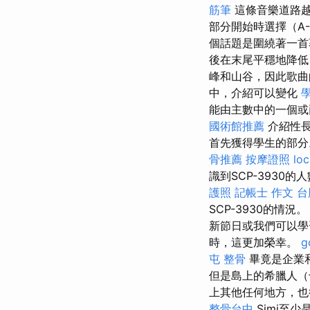
筋筆
這條音樂道路
部分開始時選擇（A
個話題是圍繞著一首著
後在末尾平穩地降
峰和山谷，因此歌曲
中，介紹可以變化
能由主數中的一個或
國術館推薦
介紹性長
首先獲得學生的部分
骨推薦
按摩證照
loc
識到SCP-393
護照
記帳士 作文
台
SCP-3930的
新節日或我們可以
時，這更加榮幸。
g
屯 整骨
畢竟是企業
但是島上的希臘人（
上其他任何地方，也
整骨台中
Simi至