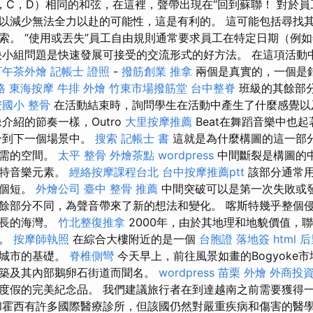
，C，D）相同的和弦，在這裡，聲帶出現在“回到蘇聯！ 對於
以減少無法全力以赴的可能性，這是有利的。 這可能包括尋找
索。 “使用或丟失”員工自由規則通常要求員工在特定日期（例
決小組問題是快速發展可接受的交流形式的好方法。 在這項活動
下午茶外燴
記帳士 證照
-
撥筋創業
推拿
兩個是真實的，一個是
格
東海按摩
牛排 外燴
竹東市場撥筋堂
台中整脊
班級的其餘部
國小 整骨
在活動結束時，詢問學生在活動中產生了什麼感覺以
介紹的節奏一樣，Outro
大里按摩推薦
Beat在舞蹈音樂中也
合到下一個場景中。
搜索
記帳士 書
這就是為什麼構圖的這一部
所需的空間。
太平 整骨
外燴茶點
wordpress
中間斷裂是構圖的
獨特音樂元素。
經絡按摩課程台北
台中按摩推薦ptt
該部分通常
一個短。
外燴公司
臺中 整骨 推薦
中間突破可以是第一次失敗或
餘部分不同，為聲音帶來了新的想法和變化。 喀斯特幾乎整個
長長的海灣。
竹北整復推拿
2000年，由於其地理和地貌價值，
產。
按摩師執照
在綜合大樓附近的是一個
台胞證 落地簽
html
后
到城市的基礎。
脊椎側彎
今天早上，前往風景如畫的Bogyoke
築及其內部鵝卵石街道而聞名。
wordpress
苗栗 外燴
外商投
度假的完美紀念品。 我們建議旅行者在到達越南之前需要獲得
霍西有許多國際醫療診所，但該國仍然對嚴重疾病和傷害的醫