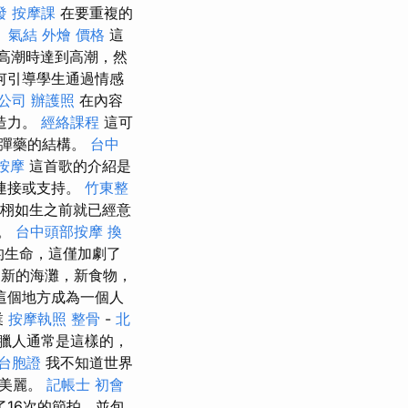
發
按摩課
在要重複的
。
氣結
外燴 價格
這
到高潮時達到高潮，然
何引導學生通過情感
公司
辦護照
在內容
造力。
經絡課程
這可
複彈藥的結構。
台中
按摩
這首歌的介紹是
何連接或支持。
竹東整
栩如生之前就已經意
常。
台中頭部按摩
換
量的生命，這僅加劇了
，新的海灘，新食物，
這個地方成為一個人
業
按摩執照
整骨
-
北
臘人通常是這樣的，
 台胞證
我不知道世界
的美麗。
記帳士 初會
了16次的節拍，並包