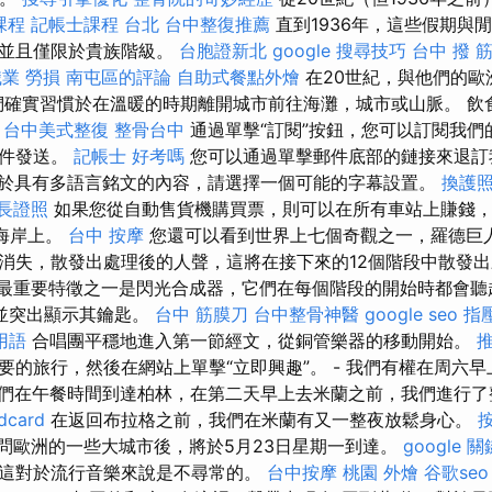
課程
記帳士課程 台北
台中整復推薦
直到1936年，這些假期與
，並且僅限於貴族階級。
台胞證新北
google 搜尋技巧
台中 撥 筋
職業 勞損 南屯區的評論
自助式餐點外燴
在20世紀，與他們的歐
們確實習慣於在溫暖的時期離開城市前往海灘，城市或山脈。 飲
。
台中美式整復
整骨台中
通過單擊“訂閱”按鈕，您可以訂閱我們
信件發送。
記帳士 好考嗎
您可以通過單擊郵件底部的鏈接來退訂
於具有多語言銘文的內容，請選擇一個可能的字幕設置。
換護
長證照
如果您從自動售貨機購買票，則可以在所有車站上賺錢，
的海岸上。
台中 按摩
您還可以看到世界上七個奇觀之一，羅德巨人
消失，散發出處理後的人聲，這將在接下來的12個階段中散發
in的最重要特徵之一是閃光合成器，它們在每個階段的開始時都會
並突出顯示其鑰匙。
台中 筋膜刀
台中整骨神醫
google seo
指
用語
合唱團平穩地進入第一節經文，從銅管樂器的移動開始。
推
要的旅行，然後在網站上單擊“立即興趣”。 - 我們有權在周六
們在午餐時間到達柏林，在第二天早上去米蘭之前，我們進行了
card
在返回布拉格之前，我們在米蘭有又一整夜放鬆身心。
問歐洲的一些大城市後，將於5月23日星期一到達。
google 
這對於流行音樂來說是不尋常的。
台中按摩
桃園 外燴
谷歌seo