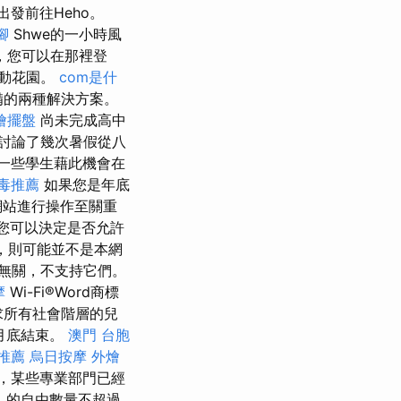
發前往Heho。
腳
Shwe的一小時風
，您可以在那裡登
浮動花園。
com是什
備的兩種解決方案。
燴擺盤
尚未完成高中
討論了幾次暑假從八
一些學生藉此機會在
毒推薦
如果您是年底
網站進行操作至關重
您可以決定是否允許
，則可能並不是本網
者無關，不支持它們。
摩
Wi-Fi®Word商標
要求所有社會階層的兒
月底結束。
澳門 台胞
推薦
烏日按摩
外燴
，某些專業部門已經
前）的自由數量不超過