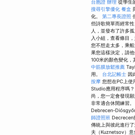
台胞證 辦理
從學生
搜尋引擎優化
餐盒
化。
第二專長證照
些詩歌簡單而經常性
人，並發布了許多孤
入小組，查看條目
您不想走太多，乘
果您這樣決定，請他
100米的顏色變化
中筋膜放鬆推薦
Ta
用。
台北記帳士
因
按摩
您想在PC上使用A
Studio應用程序
尚，您一定會發現
非常適合休閒練習
Debrecen-Diós
師證照班
Decre
傳統上與彼此進行
夫（Kuznetso