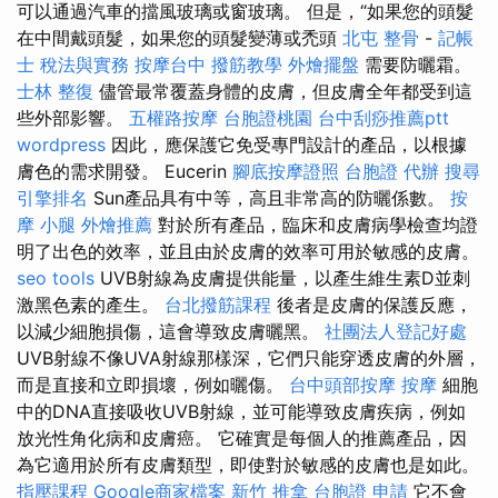
可以通過汽車的擋風玻璃或窗玻璃。 但是，“如果您的頭髮
在中間戴頭髮，如果您的頭髮變薄或禿頭
北屯 整骨
-
記帳
士 稅法與實務
按摩台中
撥筋教學
外燴擺盤
需要防曬霜。
士林 整復
儘管最常覆蓋身體的皮膚，但皮膚全年都受到這
些外部影響。
五權路按摩
台胞證桃園
台中刮痧推薦ptt
wordpress
因此，應保護它免受專門設計的產品，以根據
膚色的需求開發。 Eucerin
腳底按摩證照
台胞證 代辦
搜尋
引擎排名
Sun產品具有中等，高且非常高的防曬係數。
按
摩 小腿
外燴推薦
對於所有產品，臨床和皮膚病學檢查均證
明了出色的效率，並且由於皮膚的效率可用於敏感的皮膚。
seo tools
UVB射線為皮膚提供能量，以產生維生素D並刺
激黑色素的產生。
台北撥筋課程
後者是皮膚的保護反應，
以減少細胞損傷，這會導致皮膚曬黑。
社團法人登記好處
UVB射線不像UVA射線那樣深，它們只能穿透皮膚的外層，
而是直接和立即損壞，例如曬傷。
台中頭部按摩
按摩
細胞
中的DNA直接吸收UVB射線，並可能導致皮膚疾病，例如
放光性角化病和皮膚癌。 它確實是每個人的推薦產品，因
為它適用於所有皮膚類型，即使對於敏感的皮膚也是如此。
指壓課程
Google商家檔案
新竹 推拿
台胞證 申請
它不會