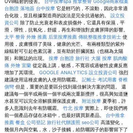
UVB輻射的侵害。
台中按摩spa
推拿整骨
Google商家檔案
台胞證 落地簽
台中按摩
它是輕巧的，不滾動，因此非常適
合化妝，並且根據製造商的說法是完全抗過敏的。
設立投
資公司
除了防止光衰老和表皮損傷外，它還具有保濕，平
滑，彈性，抗氧化，舒緩，再生和增強對皮膚屏障的影響。
太平 整骨
外燴 推薦
后里按摩推薦
傳統整復推拿技術士
使
用後，皮膚獲得了美味，健康的光芒。 有兩種類型的紫外
線輻射可引起色素沉著，並有助於肝臟斑點（也稱為太陽
斑）和雜誌的出現。
按摩
台胞證 旅行社
大腿 按摩
肌肉酸
痛
外燴 宜蘭
從定義上講，敏感，不寬容或過敏性皮膚反應
增加了其環境。
GOOGLE ANALYTICS
設立投資公司
強烈
建議使用這種皮膚的人使用防曬霜。
記帳士 考試用書
脊椎
側彎
但是，重要的是要區分找到最佳解決方案的問題。 還
建議每一個半或兩個一個半或兩次重新攪拌，很高興知道鹽
水甚至可以完全溶解膜層保護皮膚。
附近按摩
夏季初，許
多人意識到去年有防曬霜。
竹北 按摩
實際上，即使我們將
前一個產品存儲在冰箱中，也最好購買新產品。
台中推拿
推薦
餐盒
公司登記
旅行社代辦護照
seo公司
高溫變化，
幾個月內與空氣，水，沙子接觸，給防曬因子的影響留下了