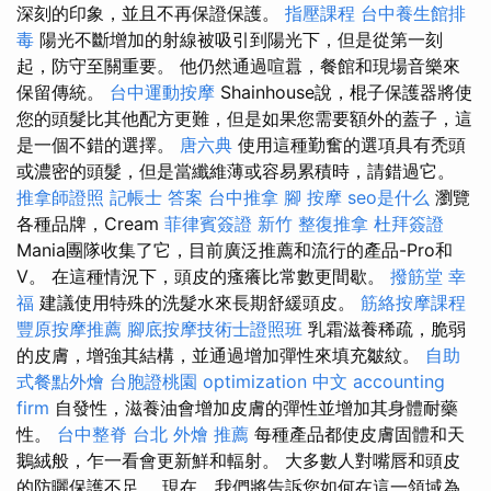
深刻的印象，並且不再保證保護。
指壓課程
台中養生館排
毒
陽光不斷增加的射線被吸引到陽光下，但是從第一刻
起，防守至關重要。 他仍然通過喧囂，餐館和現場音樂來
保留傳統。
台中運動按摩
Shainhouse說，棍子保護器將使
您的頭髮比其他配方更難，但是如果您需要額外的蓋子，這
是一個不錯的選擇。
唐六典
使用這種勤奮的選項具有禿頭
或濃密的頭髮，但是當纖維薄或容易累積時，請錯過它。
推拿師證照
記帳士 答案
台中推拿
腳 按摩
seo是什么
瀏覽
各種品牌，Cream
菲律賓簽證
新竹 整復推拿
杜拜簽證
Mania團隊收集了它，目前廣泛推薦和流行的產品-Pro和
V。 在這種情況下，頭皮的瘙癢比常數更間歇。
撥筋堂 幸
福
建議使用特殊的洗髮水來長期舒緩頭皮。
筋絡按摩課程
豐原按摩推薦
腳底按摩技術士證照班
乳霜滋養稀疏，脆弱
的皮膚，增強其結構，並通過增加彈性來填充皺紋。
自助
式餐點外燴
台胞證桃園
optimization 中文
accounting
firm
自發性，滋養油會增加皮膚的彈性並增加其身體耐藥
性。
台中整脊
台北 外燴 推薦
每種產品都使皮膚固體和天
鵝絨般，乍一看會更新鮮和輻射。 大多數人對嘴唇和頭皮
的防曬保護不足。 現在，我們將告訴您如何在這一領域為