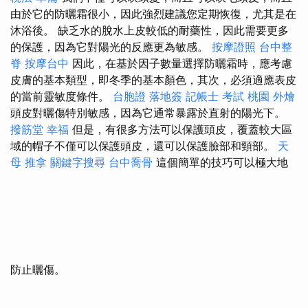
由於它的防曬霜很小，因此強烈建議您定期恢復，尤其是在
沐浴後。 缺乏水的脫水上皮較低的耐藥性，因此需要更多
的保護，因為它對陽光的反應更為敏感。
按摩證照
台中整
脊
按摩台中
因此，在基於因子數量選擇防曬霜時，應考慮
皮膚的基本類型，即冬季的基本顏色，其次，必須適應表皮
的當前靈敏度條件。
台胞證 落地簽
記帳士 考試
桃園 外燴
頭皮對曬傷特別敏感，因為它通常暴露於直射的陽光下。
撥筋堂 幸福
但是，有很多方法可以保護頭皮，覆蓋較大區
域的帽子不僅可以保護頭皮，還可以保護臉部和頸部。
天
母 推拿
關鍵字搜尋
台中喬骨
這個簡單的技巧可以極大地
防止曬傷。