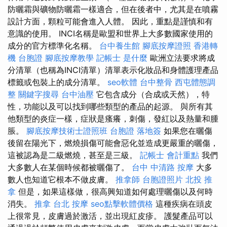
防曬霜與礦物防曬霜一樣適合，但在後者中，尤其是在噴霧
設計方面，顆粒可能會進入人體。 因此，重點是謹慎和有
意識的使用。 INCI名稱是歐盟和世界上大多數國家使用的
成分的官方標準化名稱。
台中養生館
腳底按摩證照
香港轉
機 台胞證
腳底按摩教學
記帳士 是什麼
歐洲立法要求將成
分清單（也稱為INCI清單）清單表示化妝品和身體護理產品
標籤或包裝上的成分清單。
seo軟體
台中整骨
西屯體態調
整
關鍵字搜尋
台中油壓
它包含成分（合成或天然），特
性，功能以及可以找到哪些類型的產品的起源。 與所有其
他類型的炎症一樣，症狀是瘙癢，刺傷，發紅以及熱量和腫
脹。
腳底按摩技術士證照班
台胞證 落地簽
如果您在曬傷
後留在陽光下，燃燒損傷可能會惡化並造成更嚴重的曬傷，
這被認為是二級燃燒，甚至是三級。
記帳士 會計重點
我們
大多數人在某個時候都被曬傷了。
台中 中清路 按摩
大多
數人也知道它根本不做皮膚。
推拿師
台胞證照片
北投 推
拿
但是，如果這樣做，很高興知道如何處理曬傷以及何時
消失。
推拿
台北 按摩
seo點擊軟體價格
這種疾病在頭皮
上很常見，皮膚過於激活，並出現紅皮疹。 護髮產品可以