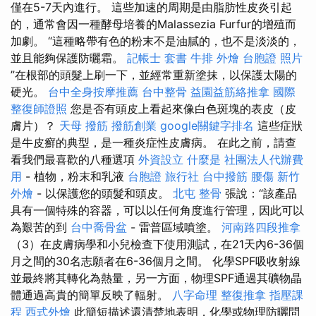
僅在5-7天內進行。 這些加速的周期是由脂肪性皮炎引起
的，通常會因一種酵母培養的Malassezia Furfur的增殖而
加劇。 “這種略帶有色的粉末不是油膩的，也不是淡淡的，
並且能夠保護防曬霜。
記帳士 套書
牛排 外燴
台胞證 照片
”在根部的頭髮上刷一下，並經常重新塗抹，以保護太陽的
硬光。
台中全身按摩推薦
台中整骨
益園益筋絡推拿
國際
整復師證照
您是否有頭皮上看起來像白色斑塊的表皮（皮
膚片）？
天母 撥筋
撥筋創業
google關鍵字排名
這些症狀
是牛皮癬的典型，是一種炎症性皮膚病。 在此之前，請查
看我們最喜歡的八種選項
外資設立
什麼是
社團法人代辦費
用
- 植物，粉末和乳液
台胞證 旅行社
台中撥筋
腰傷
新竹
外燴
- 以保護您的頭髮和頭皮。
北屯 整骨
張說：“該產品
具有一個特殊的容器，可以以任何角度進行管理，因此可以
為艱苦的到
台中喬骨盆
- 雷普區域噴塗。
河南路四段推拿
（3）在皮膚病學和小兒檢查下使用測試，在21天內6-36個
月之間的30名志願者在6-36個月之間。 化學SPF吸收射線
並最終將其轉化為熱量，另一方面，物理SPF通過其礦物晶
體通過高貴的簡單反映了輻射。
八字命理 整復推拿
指壓課
程
西式外燴
此簡短描述還清楚地表明，化學或物理防曬問