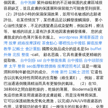
個因素。
台中泡腳
紫外線輻射的不正確保護的皮膚區域很
容易缺乏，並且皮膚的保護層和保留能力可能會受到損害。
（2）評估8小時的保濕保濕效果，並用10名敏感的志願者
評估。 在某些情況下，某些產品足以觸發接觸濕疹。 要小
心油性洗髮水，不足的護髮產品或染髮劑，例如染料，療法
等。 敏感的頭皮上還有許多其他因素會觸發瘙癢。 您的皮
膚脫皮的白色薄片落在衣服上。
wordpress
柬埔寨簽證
台
灣 按摩
經絡按摩課程
茶會點心
哪裡找台中撥筋
腳底按摩
教學
記帳士 會計重點
國際化妝品成分的提名是So
buffet
外燴
北投 整復
-call。 顧名思義，它具有蘆薈或更精確的
提取物。
台中刮痧
ssl
台中整復推薦
台中撥筋
台中頭部按
摩
太平 整骨
seo點擊軟體價格
按摩證照考試
這是一種滋
潤和抑制年齡批評的成分。
外燴 新竹
記帳士 證照
它還包
含以抗氧化特性而聞名的生育酚（維生素E）。 例如，霍霍
巴油通過倒幾滴精油而具有更愉快的氣味。 （2）在10、
38和69之間自願乾燥的，乾燥的薄層。 Bioderma沒有避
免這些效果並用過濾器使皮膚超載，而是沒有蜂窩保護。
它可以保護細胞免受氧化應激，以完成UVA/UVB過濾器的
作用，這要歸功於維生素E（一種強大的抗氧化劑）。 化學