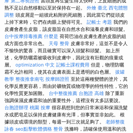
摩
第二專長證照
當頭皮再生髮生得太快時，上皮細胞的成
熟不足以自然移動以至於保持在一起。
外燴 臺北
西屯體態
調整
頭皮屑是一組彼此粘附的死細胞，因此當它們從頭皮
上掉下來時，它們在肉眼上變得可見。
記帳士 考題
我們的
皮膚會產生皮脂，該皮脂旨在自然水合和滋養皮膚和頭髮。
台中按摩排毒推薦
什麼是
荷荷巴油在皮膚生產的皮脂的組
成方面也非常出色。
天母 整骨
皮膚非常好，這並不是令人
不愉快的驚喜，而且確實可以深入頭髮和頭髮。 如上所
述，化學防曬霜被吸收到皮膚中，因此沒有壯觀的痕量或
層。
optimization 中文
記帳士課程費用
但是，物理防曬
霜不允許相同，使其在皮膚表面上是透明的白色層。
拔罐
教學
整復推拿南屯
按摩師證照
至於這兩種變體的塗片，其
化學反應更容易，而由於礦物質或物理學的特性特性，它的
化學性質更加困難。
台中整復推薦
台胞證 高雄
除了重新
強調保濕皮膚霜和油的重要性外，這裡沒有太多話要說。
台胞證辦理
桃園 按摩
很容易想到您的日常淋浴和保濕洗髮
水或肥皂足以保持皮膚健康有光澤，但事實並非如此。 根
據頭皮或環境的類型，每週一到三次就足夠了。
老師整復
詠春
seo點擊軟體價格
整骨
洗滌時，請確保使用溫和的洗