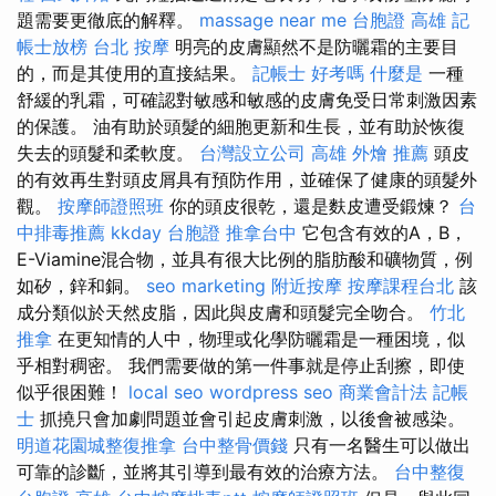
題需要更徹底的解釋。
massage near me
台胞證 高雄
記
帳士放榜
台北 按摩
明亮的皮膚顯然不是防曬霜的主要目
的，而是其使用的直接結果。
記帳士 好考嗎
什麼是
一種
舒緩的乳霜，可確認對敏感和敏感的皮膚免受日常刺激因素
的保護。 油有助於頭髮的細胞更新和生長，並有助於恢復
失去的頭髮和柔軟度。
台灣設立公司
高雄 外燴 推薦
頭皮
的有效再生對頭皮屑具有預防作用，並確保了健康的頭髮外
觀。
按摩師證照班
你的頭皮很乾，還是麩皮遭受鍛煉？
台
中排毒推薦
kkday 台胞證
推拿台中
它包含有效的A，B，
E-Viamine混合物，並具有很大比例的脂肪酸和礦物質，例
如矽，鋅和銅。
seo marketing
附近按摩
按摩課程台北
該
成分類似於天然皮脂，因此與皮膚和頭髮完全吻合。
竹北
推拿
在更知情的人中，物理或化學防曬霜是一種困境，似
乎相對稠密。 我們需要做的第一件事就是停止刮擦，即使
似乎很困難！
local seo
wordpress seo
商業會計法 記帳
士
抓撓只會加劇問題並會引起皮膚刺激，以後會被感染。
明道花園城整復推拿
台中整骨價錢
只有一名醫生可以做出
可靠的診斷，並將其引導到最有效的治療方法。
台中整復