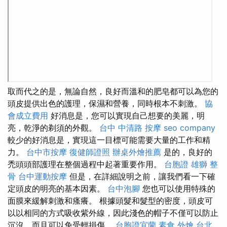
取而代之的是，無論自然，良好而溫和的肥皂都可以為您的
頭皮提供出色的護理，保濕和營養，同時根本不刺激。
協
會成立費用
好消息是，您可以實現自己想要的美麗，明
亮，乾淨的剃須的外觀。
台中 中清路 按摩
seo company
較少的好消息是，實現這一目標可能需要大量的工作和精
力。
台中市按摩
復健師證照
辦桌外燴推薦
是的，良好的
禿頭頭部護理在整個過程中起著重要作用。
台胞證 雄獅
整
骨
台中運動按摩
但是，在詳細說明之前，讓我們看一下確
定頭皮的明亮的基本因素。
台中泡腳
您也可以使用特殊的
面膜來緩解刺激和瘙癢。 根據頭髮和髮型的密度，頭皮可
以以相同的方式吸收紫外線，因此淺色的帽子不僅可以防止
沉沒，而且可以免受輕損傷。
台胞證宜蘭
素食 外燴 台北