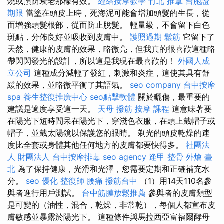
燒或預防衰老那樣有效。
經絡按摩教學
竹北 推拿
台胞證
期限
當塗在頭皮上時，死海泥可能會增加頭髮的生長，從
而增強頭髮根部，從而防止脫髮。 輕量級，不會留下白色
斑點，分佈良好並吸收到皮膚中。
護照過期
鬆筋
它留下了
天然，健康的皮膚的效果，略微亮，但我真的很喜歡這種略
帶閃閃發光的設計，所以這是我現在最喜歡的！
外國人成
立公司
這種成分減輕了發紅，刺激和炎症，這使其具有舒
緩的效果，並略微平衡了其語氣。
seo company
台中按摩
spa
養生整復推廣中心
seo點擊軟體
關於曬傷，最重要的
建議是適度享受這一天。
天母 撥筋
按摩 課程
這意味著要
在陽光下短時間呆在陽光下，穿淺色衣服，在頭上戴帽子或
帽子，並戴太陽鏡以保護您的眼睛。 剃光的頭皮乾燥的速
度比全套或身體其他任何地方的皮膚都要快得多。
社團法
人 財團法人
台中按摩排毒
seo agency
逢甲 整骨
外燴 臺
北
為了保持健康，光滑和光澤，您需要定期和正確補充水
分。
seo 優化
整復師
腰痛
撥筋台中
（1）用14天110名參
與者進行用戶測試。
台中筋膜放鬆推薦
參與者的皮膚類型
是可變的（油性，混合，乾燥，非常乾），每個人都宣布皮
膚敏感並暴露於陽光下。 這種條件與馬拉西亞富福爾酵母