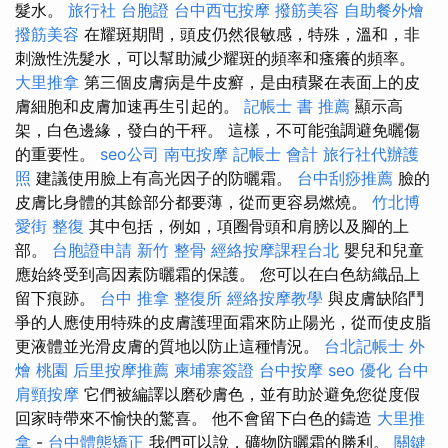
髮水。
旅行社 台胞證
台中西屯按摩
撥筋美容
自助餐外燴
撥筋美容
在耀斑期間，頭皮仍然很敏感，特殊，溫和，非
刺激性洗髮水，可以幫助減少耀斑的頻率和瘙癢的頻率。
大里推拿
第三個皮膚病是牛皮癬，是由積聚在表面上的皮
膚細胞和皮膚加速再生引起的。
記帳士 書 推薦
顯示高
架，白色邊緣，發白的干秤。 這樣，不可能強調避免曬傷
的重要性。
seo公司
南屯按摩
記帳士 會計
旅行社代辦護
照
建議使用臉上有高光因子的防曬霜。
台中刮痧推薦
臉的
皮膚比身體的其餘部分都要薄，從而更容易燃燒。
竹北博
愛街 整復
其中包括，例如，項圈骨頭和肩膀以及腳的上
部。
台胞證申請
新竹 整骨
經絡按摩課程台北
嬰兒和兒童
應始終受到高因素防曬霜的保護。 您可以在白色紡織品上
留下痕跡。
台中 推拿
整復所
經絡按摩教學
與皮膚缺陷鬥
爭的人應使用特殊的皮膚護理面霜來防止陽光，從而使皮脂
更液體並光滑皮膚的質地以防止這種情況。
台北記帳士
外
燴 桃園
后里按摩推薦
柬埔寨簽證
台中按摩
seo 優化
台中
肩頸按摩
它們被編譯以磨砂膚色，並有助於避免您從度假
回家時帶來不愉快的驚喜。 他不會留下白色的鑄造
大里推
拿
-
台中體態矯正
我們可以說，礦物防曬霜的勝利。
關鍵