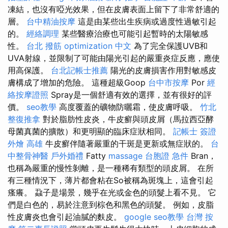
凍結，也沒有啞光效果，但在皮膚表面上留下了非常舒適的
層。
台中精油按摩
這是由某些出生疾病或過度性過敏引起
的。
經絡調理
某些醫療治療也可能引起暫時的太陽敏感
性。
台北 撥筋
optimization 中文
為了完全保護UVB和
UVA射線，並限制了可能由陽光引起的嚴重炎症反應，應使
用高保護。
台北記帳士推薦
陽光的皮膚損害作用對敏感皮
膚構成了增加的危險。 這種超級Goop
台中市按摩
Por
經
絡按摩證照
Spray是一個舒適有效的選擇，並有很好的評
價。
seo教學
高度覆蓋的礦物防曬霜，使皮膚呼吸。
竹北
整復推拿
對於脂肪性皮炎，牛皮癬與頭皮屑（馬拉西亞酵
母菌真菌的擴散）和更明顯的臨床症狀相同。
記帳士 簽證
外燴 高雄
牛皮癬伴隨著嚴重的干斑是更新或無症狀的。
台
中整骨神醫
戶外婚禮
Fatty
massage
台胞證 急件
Bran，
也稱為嚴重的慢性剝離，是一種稀有類型的頭皮屑。 在所
有三種情況下，薄片都會粘在So被稱為斑塊上，這會引起
瘙癢。 蝨子是場景，幾乎在光或金色的頭髮上看不見。 它
們是白色的，易於注意到棕色和黑色的頭髮。 例如，皮脂
性皮膚炎也會引起油膩的麩皮。
google seo教學
台灣 按