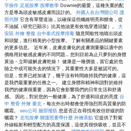
字操作
足底按摩
按摩教學
Downie的最愛，這種失重的配
方是專為頭皮敏感皮膚而設計的。
外國人在台灣開公司
護
照代辦
它含有單聲道油，以確保這些纖維明亮和餵食，從
不油膩（研究已顯示）比其他油更有效地穿透頭髮）。
大
安區 外燴
整復
台中泰式按摩排毒
隨意間歇性地噴出頭皮
和頭髮，進行精美的小型按摩。 了解有關產品的關鍵要素
的更多信息。 近年來，皮膚皮膚化的皮膚測量藥以適中的
價格用於敏感皮膚的不同問題... 您到目前為止只夢到的身體
黃油 - 立即緩解皮膚乾燥！ 健康是一種價值，當它處於危
險之中或可能失去的情況下，其重要性大多是被認可的。
但是，世界已經加速了，幾乎沒有時間維持我們的健康，這
是我們最重要的任務之一。 建立身體和精神和諧對於維持
我們的健康很重要，因為它會影響我們的日常生活和舒適
感。 因此，對於您的一般健康，為了舒適和頭皮的亮度
台
中 整骨
外燴 臺北
- 每次外出時都會使用強烈而高質量的防
曬霜。
seo公司
臉部撥筋
您是否正在尋找有效但舒緩的防
曬霜？
北屯按摩
辦護照要帶什麼
外燴茶點
它提供了對紫
外線輻射和輕型配方的高度保護，這使其很快吸收，並且不