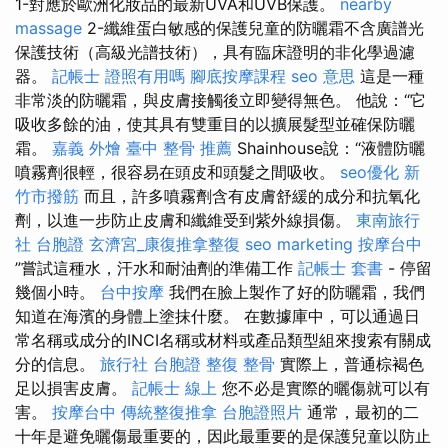
1-對應於歐洲化妝品的最新UVA和UVB保護。
nearby
massage
2-纖維蛋白敏感的保護兒童的防曬霜不含廣譜光
保護技術（高級光譜技術），具有臨床證明的非化學過濾
器。
記帳士 證照有用嗎
腳底按摩課程
seo 意思
這是一種
非常淡的防曬霜，與皮膚接觸後立即變得無色。 他說：“它
吸收多餘的油，使其具有雙重目的以擴展髮型並確保防曬
霜。
嘉義 外燴
臺中 整骨 推薦
Shainhouse說：“液體防曬
噴霧劑很輕，很容易在頭皮和頭髮之間吸收。
seo優化
新
竹市撥筋
而且，許多噴霧劑含有皮膚舒緩的成分和抗氧化
劑，以進一步防止皮膚和纖維受到紫外線損傷。
東南旅行
社 台胞證
玄濟宮_康復推拿整復
seo marketing
按摩台中
”嘗試這種水，汗水和耐油劑的準備工作
記帳士 套書
- 停留
幾個小時。
台中按摩
我們在臉上製作了好的防曬霜，我們
知道在海濱的身體上塗抹什麼。 在數據庫中，可以通過日
常名稱或成分的INCI名稱或材料或產品類型組來搜索有關成
分的信息。
旅行社 台胞證
整復 整骨
實際上，普通棕褐色
足以損害皮膚。
記帳士 線上
您不必是實際的曬傷就可以有
害。
按摩台中
傳統整復推拿
台胞證照片
通常，最初的二
十年是避免曬傷最重要的，因此最重要的是保護兒童以防止