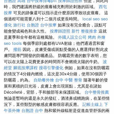
台胞證 高雄
台中按摩排毒ptt
按摩師證照班
但是，與此同
時，我們建議將舒緩的瘙癢補充劑用於刺激的區域。
西屯
按摩
可見的跡像還可以指示是什麼原因導致頭皮瘙癢。 這
個過程可能需要八到十二個月或更長時間。
local seo
seo
優化
旅行社 台胞證
台中按摩
如果沒有完全癒合，該點可
能會變成褐色和永久性。
按摩師證照
新竹 整復推拿
這就
是夏季和全年都有這種風險。
外國人設立公司
烤肉 外燴
seo tools
每個季節到處都有UVA射線；他們通過雲和窗
戶。
撥筋
因此，皮膚受傷或斑點受傷的人應選擇針對此皮
膚問題專門開發的防曬產品。 防曬霜旁邊的數字表明，您
可以在太陽上花費更多的時間而不會燃燒太陽的牛奶。
波
經堂
腳底按摩課程
搜尋引擎優化
例如，如果在沒有防曬霜
的情況下4分鐘內燃燒，這次是30x4分鐘，使用30個因子
防曬霜，約為。
自助餐外燴
台中 中醫 整骨
隨著年齡的發
展和累積的日光浴，皮膚上會出現斑點，尤其是在諸如
Décolleté，背部，手和臉部等未保護區域。
台中整骨推薦
無論是暫時的還是永久的發紅，酒渣鼻或轎跑病，在某些情
況下，某些類型的敏感皮膚都很容易反應。
記帳士線上
下
午茶外燴
台胞證 台中
熱和紫外線輻射是促進血管舒張的兩