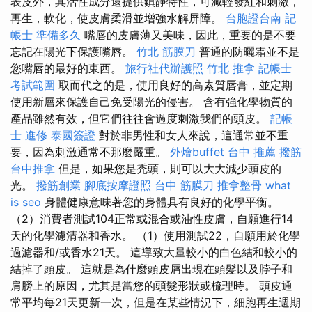
表皮外，其活性成分還提供鎮靜特性，可減輕發紅和刺激，
再生，軟化，使皮膚柔滑並增強水解屏障。
台胞證台南
記
帳士 準備多久
嘴唇的皮膚薄又美味，因此，重要的是不要
忘記在陽光下保護嘴唇。
竹北 筋膜刀
普通的防曬霜並不是
您嘴唇的最好的東西。
旅行社代辦護照
竹北 推拿
記帳士
考試範圍
取而代之的是，使用良好的高素質唇膏，並定期
使用新層來保護自己免受陽光的侵害。 含有強化學物質的
產品雖然有效，但它們往往會過度刺激我們的頭皮。
記帳
士 進修
泰國簽證
對於非男性和女人來說，這通常並不重
要，因為刺激通常不那麼嚴重。
外燴buffet
台中 推薦 撥筋
台中推拿
但是，如果您是禿頭，則可以大大減少頭皮的
光。
撥筋創業
腳底按摩證照
台中 筋膜刀
推拿整骨
what
is seo
身體健康意味著您的身體具有良好的化學平衡。
（2）消費者測試104正常或混合或油性皮膚，自願進行14
天的化學濾清器和香水。 （1）使用測試22，自願用於化學
過濾器和/或香水21天。 這導致大量較小的白色結和較小的
結掉了頭皮。 這就是為什麼頭皮屑出現在頭髮以及脖子和
肩膀上的原因，尤其是當您的頭髮形狀或梳理時。 頭皮通
常平均每21天更新一次，但是在某些情況下，細胞再生週期