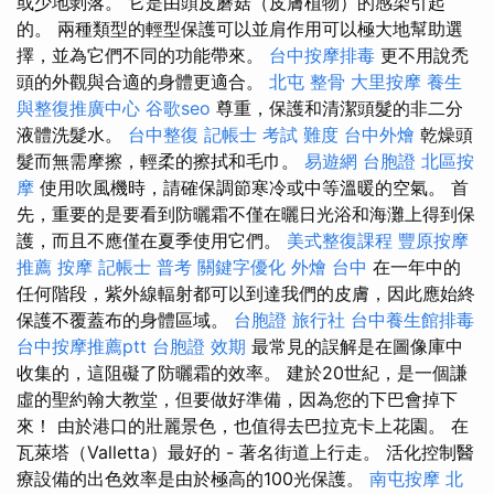
或少地剝落。 它是由頭皮蘑菇（皮膚植物）的感染引起
的。 兩種類型的輕型保護可以並肩作用可以極大地幫助選
擇，並為它們不同的功能帶來。
台中按摩排毒
更不用說禿
頭的外觀與合適的身體更適合。
北屯 整骨
大里按摩
養生
與整復推廣中心
谷歌seo
尊重，保護和清潔頭髮的非二分
液體洗髮水。
台中整復
記帳士 考試 難度
台中外燴
乾燥頭
髮而無需摩擦，輕柔的擦拭和毛巾。
易遊網 台胞證
北區按
摩
使用吹風機時，請確保調節寒冷或中等溫暖的空氣。 首
先，重要的是要看到防曬霜不僅在曬日光浴和海灘上得到保
護，而且不應僅在夏季使用它們。
美式整復課程
豐原按摩
推薦
按摩
記帳士 普考
關鍵字優化
外燴 台中
在一年中的
任何階段，紫外線輻射都可以到達我們的皮膚，因此應始終
保護不覆蓋布的身體區域。
台胞證 旅行社
台中養生館排毒
台中按摩推薦ptt
台胞證 效期
最常見的誤解是在圖像庫中
收集的，這阻礙了防曬霜的效率。 建於20世紀，是一個謙
虛的聖約翰大教堂，但要做好準備，因為您的下巴會掉下
來！ 由於港口的壯麗景色，也值得去巴拉克卡上花園。 在
瓦萊塔（Valletta）最好的 - 著名街道上行走。 活化控制醫
療設備的出色效率是由於極高的100光保護。
南屯按摩
北