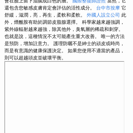
會在臉上留下油膩或白色的層。
國際整復師證照
當然，它
還包含您敏感皮膚肯定會評估的活性成分。
台中市按摩
它
舒緩，滋潤，亮，再生，柔軟和柔軟。
外國人設立公司
此
外，煙酰胺有助於調節皮脂腺選擇。 科學家越來越強調，
紫外線輻射越來越強，除其他外，臭氧層的稀疏和刺穿。
也就是說，這種情況不太可能產生重大改善。 唯一的方法
是預防，增加註意力。 護理防曬不是紳士的頑皮或時尚，
而是有意識的健康保護決定。 如果您使用不適當的產品，
則可以超越頭皮並破壞平衡。