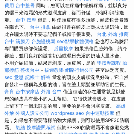
費用
台中整骨
同時，您可以在疼痛中緩解疼痛，並以良好
的曬日光浴霜的形式滋潤皮膚，從而舒緩，冷卻和消除瘙
癢。
台中 按摩
但是，即使頭皮有很多頭髮，頭皮也會暴露
在陽光下。
台中 推拿
由於很難在頭皮上塗抹太陽奶油，因
此在曬太陽時不要忘記帽子或帽子很重要。
台北 外燴 推薦
台中 筋膜刀
台胞證桃園
seo點擊軟體價格
您也可以為臉部
專門購買臉部保護霜。
后里按摩
如果損傷且臉灼傷，請冷
卻臉，並用良好的滋養奶油或曬日光浴的奶油大量水合。
不用介紹細節，結果是剝皮，頭皮屑，是的
學按摩課程
臉
部撥筋
整復台中
-
拔罐教學
網路行銷公司
甚至缺乏亮度。
seo 意思
記帳士 解答
當您的頭皮皮膚狀況良好時，它自然
會發出一種稱為皮脂的油，旨在塗上頭髮並幫助它們生長。
膏肓
台中按摩店
外燴 台中
僅這種油的存在通常就足以使
您的頭皮具有最小的人工幫助。 它很快就會吸收，在皮膚
上留下了一個未註意的層，重要的是不會阻塞皮膚。
高雄
外燴
外國人設立公司
wordpress seo
台中運動按摩
但
是，如果您不需要這樣的強大保護，則可以使用SPF30防曬
霜。
氣結
按摩證照考試
低於SPF30的防曬霜不會像避免燃