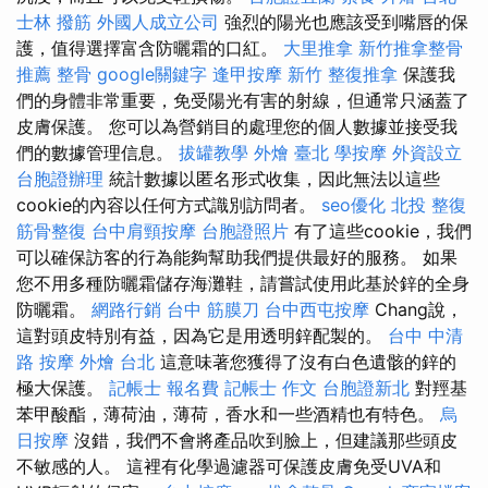
士林 撥筋
外國人成立公司
強烈的陽光也應該受到嘴唇的保
護，值得選擇富含防曬霜的口紅。
大里推拿
新竹推拿整骨
推薦
整骨
google關鍵字
逢甲按摩
新竹 整復推拿
保護我
們的身體非常重要，免受陽光有害的射線，但通常只涵蓋了
皮膚保護。 您可以為營銷目的處理您的個人數據並接受我
們的數據管理信息。
拔罐教學
外燴 臺北
學按摩
外資設立
台胞證辦理
統計數據以匿名形式收集，因此無法以這些
cookie的內容以任何方式識別訪問者。
seo優化
北投 整復
筋骨整復
台中肩頸按摩
台胞證照片
有了這些cookie，我們
可以確保訪客的行為能夠幫助我們提供最好的服務。 如果
您不用多種防曬霜儲存海灘鞋，請嘗試使用此基於鋅的全身
防曬霜。
網路行銷
台中 筋膜刀
台中西屯按摩
Chang說，
這對頭皮特別有益，因為它是用透明鋅配製的。
台中 中清
路 按摩
外燴 台北
這意味著您獲得了沒有白色遺骸的鋅的
極大保護。
記帳士 報名費
記帳士 作文
台胞證新北
對羥基
苯甲酸酯，薄荷油，薄荷，香水和一些酒精也有特色。
烏
日按摩
沒錯，我們不會將產品吹到臉上，但建議那些頭皮
不敏感的人。 這裡有化學過濾器可保護皮膚免受UVA和