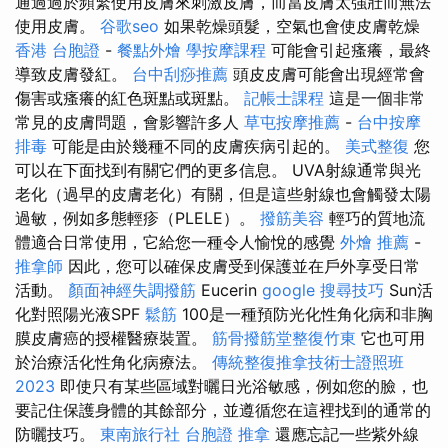
通過過於頻繁使用皮膚來刺激皮膚，而當皮膚太強壯而無法
使用皮膚。
谷歌seo
如果乾燥頭髮，空氣也會使皮膚乾燥
香港 台胞證
-
餐點外燴
學按摩課程
可能會引起瘙癢，最終
導致皮膚發紅。
台中刮痧推薦
頭皮皮膚可能會出現經常會
傷害或瘙癢的紅色斑點或斑點。
記帳士課程
這是一個非常
常見的皮膚問題，會影響許多人
草屯按摩推薦
-
台中按摩
排毒
可能是由於幾種不同的皮膚疾病引起的。
美式整復
您
可以在下面找到有關它們的更多信息。 UVA射線通常與光
老化（過早的皮膚老化）有關，但是這些射線也會觸發太陽
過敏，例如多態輕疹（PLELE）。
撥筋美容
輕巧的質地流
體適合日常使用，它給您一種令人愉悅的感覺
外燴 推薦
-
推拿師
因此，您可以確保皮膚受到保護並在戶外享受日常
活動。
顏面神經失調撥筋
Eucerin
google 搜尋技巧
Sun活
化對照陽光液SPF
鬆筋
100是一種預防光化性角化病和非胸
膜皮膚癌的授權醫療裝置。
筋骨撥筋堂整復竹東
它也可用
於治療活化性角化病療法。
傳統整復推拿技術士證照班
2023
即使只有某些區域對曬日光浴敏感，例如您的臉，也
要記住保護身體的其餘部分，並遵循您在這裡找到的通常的
防曬技巧。
東南旅行社 台胞證
推拿
還應忘記一些紫外線