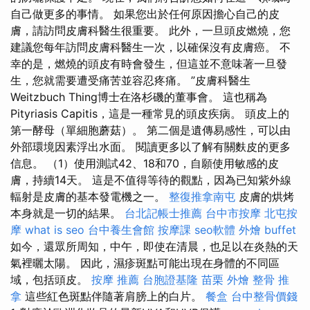
自己做更多的事情。 如果您出於任何原因擔心自己的皮
膚，請訪問皮膚科醫生很重要。 此外，一旦頭皮燃燒，您
建議您每年訪問皮膚科醫生一次，以確保沒有皮膚癌。 不
幸的是，燃燒的頭皮有時會發生，但這並不意味著一旦發
生，您就需要遭受痛苦並容忍疼痛。 ”皮膚科醫生
Weitzbuch Thing博士在洛杉磯的董事會。 這也稱為
Pityriasis Capitis，這是一種常見的頭皮疾病。 頭皮上的
第一酵母（單細胞蘑菇）。 第二個是遺傳易感性，可以由
外部環境因素浮出水面。 閱讀更多以了解有關麩皮的更多
信息。 （1）使用測試42、18和70，自願使用敏感的皮
膚，持續14天。 這是不值得等待的觀點，因為已知紫外線
輻射是皮膚的基本發電機之一。
整復推拿南屯
皮膚的烘烤
本身就是一切的結果。
台北記帳士推薦
台中市按摩
北屯按
摩
what is seo
台中養生會館
按摩課
seo軟體
外燴 buffet
如今，還眾所周知，中午，即使在清晨，也足以在炎熱的天
氣裡曬太陽。 因此，濕疹斑點可能出現在身體的不同區
域，包括頭皮。
按摩 推薦
台胞證基隆
苗栗 外燴
整骨 推
拿
這些紅色斑點伴隨著肩膀上的白片。
餐盒
台中整骨價錢