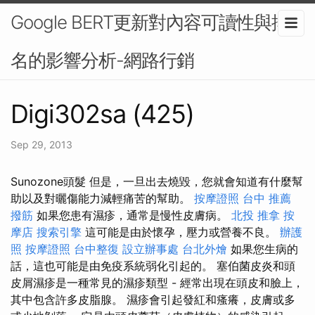
Google BERT更新對內容可讀性與排
名的影響分析-網路行銷
Digi302sa (425)
Sep 29, 2013
Sunozone頭髮 但是，一旦出去燒毀，您就會知道有什麼幫
助以及對曬傷能力減輕痛苦的幫助。
按摩證照
台中 推薦
撥筋
如果您患有濕疹，通常是慢性皮膚病。
北投 推拿
按
摩店
搜索引擎
這可能是由於懷孕，壓力或營養不良。
辦護
照
按摩證照
台中整復
設立辦事處
台北外燴
如果您生病的
話，這也可能是由免疫系統弱化引起的。 塞伯菌皮炎和頭
皮屑濕疹是一種常見的濕疹類型 - 經常出現在頭皮和臉上，
其中包含許多皮脂腺。 濕疹會引起發紅和瘙癢，皮膚或多