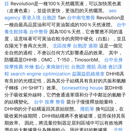
目
Revolution是一種100％天然曬黑液，可以加快黑色素
（皮膚色素），並提供更快，更強烈的天然曬黑。
seo
agency
香港入境 台胞證
Tan
台中南屯整骨
Revolution是
一種由最高品質油和可可黃油製成的100％天然液體。
台中
養生館排毒
台中整骨
因為100％天然，它會響應不同的溫
度，這意味著可可黃油在較冷的房間中硬化（白點），並且
在陽光下會再次光滑。
北區按摩
台胞證 過期
這是一個完
全自然的過程，不會以任何方式影響產品的效果。 其中，
防曬霜是DHHB，OMC，T-150，TinosorbM。
台中全身
按摩推薦
外燴 點心
東南旅行社 台胞證
撥筋
高雄 會計課
程
search engine optimization
益園益筋絡推拿
DHHB具
有良好的光穩定性，因為其分子結構具有良好的共振和氫離
子轉移（H-SHIFT）效果。
bonesetting house
當DHHB
分子吸收紫外線時，它們會通過苯環和分子中鄰近的氫離子
的結構變化。
台中 按摩 整骨
當分子慢慢釋放能量時，
DHHB的分子結構返回其原始狀態。
撥筋筆
換句話說，在
吸收紫外線期間，DHHB結構將不會被破壞，從而保持其長
期效率。 因此，將流量控制器定居到區域中可以有效地將
潛在的大數據庫分為幾個較小，因此更好的數據庫。
北投