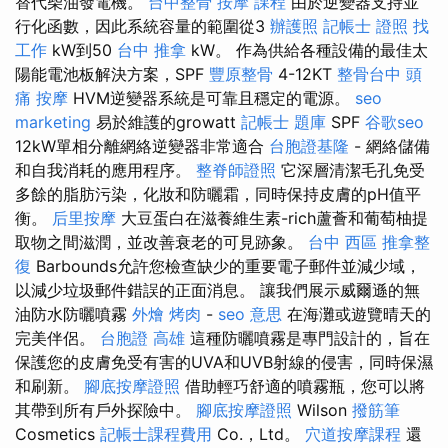
替代柴油發電機。
台中整骨
按摩 課程
由於逆變器支持並
行化函數，因此系統容量的範圍從3
辦護照
記帳士 證照 找
工作
kW到50
台中 推拿
kW。 作為供給各種設備的最佳太
陽能電池板解決方案，SPF
豐原整骨
4-12KT
整骨台中
頭
痛 按摩
HVM逆變器系統是可靠且穩定的電源。
seo
marketing
易於維護的growatt
記帳士 題庫
SPF
谷歌seo
12kW單相分離網絡逆變器非常適合
台胞證基隆
- 網絡儲備
和自我消耗的應用程序。
整脊師證照
它深層清潔毛孔免受
多餘的脂肪污染，化妝和防曬霜，同時保持皮膚的pH值平
衡。
后里按摩
大豆蛋白在滋養維生素-rich蘆薈和葡萄柚提
取物之間滋潤，並改善衰老的可見跡象。
台中 西區 推拿整
復
Barbounds允許您檢查缺少的重要電子郵件並減少域，
以減少垃圾郵件錯誤的正面消息。 讓我們展示威爾遜的無
油防水防曬噴霧
外燴 烤肉
-
seo 意思
在海灘或遊覽晴天的
完美伴侶。
台胞證 高雄
這種防曬噴霧是專門設計的，旨在
保護您的皮膚免受有害的UVA和UVB射線的侵害，同時保濕
和刷新。
腳底按摩證照
借助輕巧舒適的噴霧瓶，您可以將
其帶到所有戶外探險中。
腳底按摩證照
Wilson
撥筋筆
Cosmetics
記帳士課程費用
Co.，Ltd。
穴道按摩課程
還