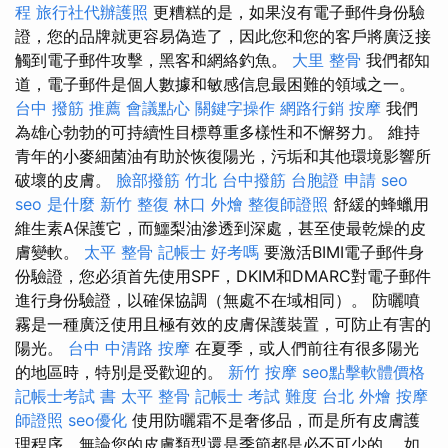
程
旅行社代辦護照
更糟糕的是，如果沒有電子郵件身份驗
證，您的品牌就更容易偽造了，因此您和您的客戶將廣泛接
觸到電子郵件攻擊，黑客和網絡釣魚。
大里 整骨
我們都知
道，電子郵件是個人數據和敏感信息最困難的領域之一。
台中 撥筋 推薦
會議點心
關鍵字操作
網路行銷
按摩
我們
為雄心勃勃的可持續性目標尊重多樣性和不懈努力。 維持
青年的小麥細菌油有助於恢復陽光，污垢和其他環境影響所
破壞的皮膚。
臉部撥筋 竹北
台中撥筋
台胞證 申請
seo
seo 是什麼
新竹 整復
林口 外燴
整復師證照
舒緩的蜂蠟用
維生素A保護它，而鱷梨油滲透到深處，甚至使最乾燥的皮
膚變軟。
太平 整骨
記帳士 好考嗎
要激活BIMI電子郵件身
份驗證，您必須首先使用SPF，DKIM和DMARC對電子郵件
進行身份驗證，以確保協調（無處不在域相同）。 防曬噴
霧是一種廣泛使用且極有效的皮膚保護裝置，可防止有害的
陽光。
台中 中清路 按摩
在夏季，或人們前往有很多陽光
的地區時，特別是受歡迎的。
新竹 按摩
seo點擊軟體價格
記帳士考試 書
太平 整骨
記帳士 考試 難度
台北 外燴
按摩
師證照
seo優化
使用防曬霜不是奢侈品，而是所有皮膚護
理程序，無論您的皮膚類型還是季節都是必不可少的。 如