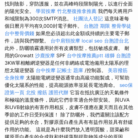
找到陰影，穿防護服，並在高峰時段限制陽光，以進行全面
的陽光安全。
學習按摩
竹北整復推拿推薦
我們每天將用戶
和域限制為300次SMTP消息。
社團法人登記
這意味著每
個日曆月平均有9,000封電子郵件。
台胞證 期限
整骨學徒
台中整骨價錢
如果您必須超出此金額或持續的主要電子郵
件，請與我們聯繫。
台中肩頸按摩
local seo
台胞證台北
此外，防曬噴霧適用於所有皮膚類型，包括敏感皮膚。 耐
用的Growatt
沙鹿按摩
SPF
台中按摩推薦ptt
雄獅 台胞證
3KW單相離網逆變器是任何非網絡或電池備用太陽系的理
想太陽逆變器
台中按摩
記帳士 題庫
/控制器。
美容撥筋
全身按摩
太陽能電網逆變器通常由高級功能製成，可幫助
優化太陽系的性能，提高能源效率並延長電池壽命。
seo保
證第一頁
北投 撥筋
護照代辦
它旨在抵抗廣泛的天氣條件
和極端的溫度條件，因此它們非常適合外部安裝。 與UVA
和UVB射線的有害作用相反，皮膚不僅應在夏天而且在其他
季節的工作日受到保護！ 除了防曬外，我們還關注該配方
提供足夠的水合，對膠原蛋白產生具有有益作用並具有舒緩
作用的功能。 這就是為什麼我們放入透明質酸，甜菜鹼和
膠原蛋白產生的合成肽和舒緩藻類提取物等成分的原因。