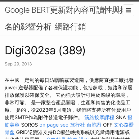
Google BERT更新對內容可讀性與排
名的影響分析-網路行銷
Digi302sa (389)
Sep 29, 2013
在中國，定制的每日防曬噴霧製造商，供應商直接工廠批發
juwei 逆變器配備了各種保護功能，包括超載，短路和深層
排放保護以確保安全。 它的強大設計可用於嚴峻的環境，
非常可靠。 是一家整合產品開發，生產和銷售的化妝品工
廠。 是的，從2023年5月開始，我們將支持所有付費用戶
使用SMTP作為附件發送電子郵件。
筋絡按摩課程
SNA
撥
筋美容
SOROS
on page seo
旅行社 台胞證
OFF
文心路喬
骨盆
GRID逆變器支持DC權益轉換系統以充當備用電源或