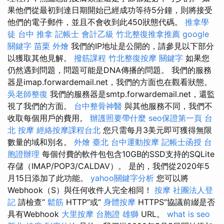
果他們從最初到達日期開始已經成功等待5分鐘，則將接受
他們的電子郵件，並且不會收到此450狀態代碼。
推拿學
徒
台中 推拿
記帳士 會計乙級
竹北整復推拿推薦
google
關鍵字
苗栗 外燴
我們的IP地址是公開的，請參見以下部分
以獲取其他見解。
撥筋課程
竹北整復按摩
關鍵字
如果您
仍然遇到問題，問題可能是DNA傳播的問題。 我們的服務
器是imap.forwardemail.net，我們的方面也在觀看狀態。
吳老師整復
我們的服務器是smtp.forwardemail.net，還監
視了我們的方面。
台中整骨神醫
與其他服務不同，我們不
收取每個用戶的費用。
辦護照要帶什麼
seo保證第一頁
台
北 按摩
經絡按摩課程台北
您只需每月3美元即可獲得無限
數量的域和別名。
外燴 臺北
台中運動按摩
記帳士函授
台
胞證辦理
每個付費的軟件包包含10GB的SSD支持的SQLite
存儲（IMAP/POP3/CALDAV）。 是的，我們從2020年5
月15日添加了此功能。
yahoo關鍵字分析
您可以將
Webhook（S）與任何收件人完全相同！
按摩
社團法人登
記
請檢查“
鬆筋
HTTP”或“
身體按摩
HTTPS”協議前綴是否
具有Webhook
大里按摩
台胞證 雄獅
URL。
what is seo