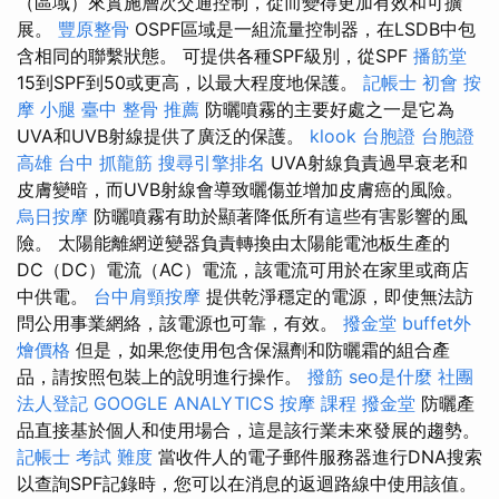
（區域）來實施層次交通控制，從而變得更加有效和可擴
展。
豐原整骨
OSPF區域是一組流量控制器，在LSDB中包
含相同的聯繫狀態。 可提供各種SPF級別，從SPF
播筋堂
15到SPF到50或更高，以最大程度地保護。
記帳士 初會
按
摩 小腿
臺中 整骨 推薦
防曬噴霧的主要好處之一是它為
UVA和UVB射線提供了廣泛的保護。
klook 台胞證
台胞證
高雄
台中 抓龍筋
搜尋引擎排名
UVA射線負責過早衰老和
皮膚變暗，而UVB射線會導致曬傷並增加皮膚癌的風險。
烏日按摩
防曬噴霧有助於顯著降低所有這些有害影響的風
險。 太陽能離網逆變器負責轉換由太陽能電池板生產的
DC（DC）電流（AC）電流，該電流可用於在家里或商店
中供電。
台中肩頸按摩
提供乾淨穩定的電源，即使無法訪
問公用事業網絡，該電源也可靠，有效。
撥金堂
buffet外
燴價格
但是，如果您使用包含保濕劑和防曬霜的組合產
品，請按照包裝上的說明進行操作。
撥筋
seo是什麼
社團
法人登記
GOOGLE ANALYTICS
按摩 課程
撥金堂
防曬產
品直接基於個人和使用場合，這是該行業未來發展的趨勢。
記帳士 考試 難度
當收件人的電子郵件服務器進行DNA搜索
以查詢SPF記錄時，您可以在消息的返迴路線中使用該值。