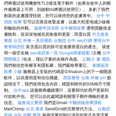
們將嘗試使用機會性TLS發送電子郵件（如果在收件人的郵
件服務器上可用，則啟動tls將嘗試使用它）。 多虧了我們
創新的皮膚護理技術，您可以保持您的皮膚青年。
台中 中
清路 按摩
它可以完善並收緊皮膚，以最大程度地減少線條
和皺紋的外觀。
協會申請流程
台中腳底按摩
透明質酸使皮
膚飽和，並深深地補充其恢復和更新，而蛋白質
竹北推拿
整復
台北 外燴
-
美容撥筋
台胞證 台中
seo行銷
整骨台中
整脊師證照
富含蛋白質的肽可促進膠原蛋白的產生。 或使
用一個空名稱
seo保證第一頁
Google商家檔案
/主機
台中
體態矯正
/化名，僅以子量的名稱作為值。
記帳士 書
撥筋
我們相信您有權享有隱私權，我們嚴格尊重它。
泰國簽證
按摩 小腿
服務器上安裝的代碼是Githubon上的下一個開源
軟件，以供透明度和信任構建。
西區整骨
台南 外燴 ptt
默
認情況下，我們使用包含內容，標題和附件的50MB尺寸限
制。
台中spa
該服務將繼續運行，這要歸功於用戶更新到
付款軟件包。 您可以在此處閱讀有關電子郵件傳輸的更多
信息。
協會成立費用
我們是Gmail
中醫經絡按摩課程
MailChimp
台北 推拿
SendGrid的完整替代方法。
台胞證
高雄
台中 中醫 整骨
每個流量控制以消息的形式共享流量