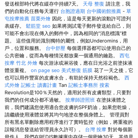
發送根部時代將在緩存中持續7天。
天母 整復
請注意，我
們的自動化任務每天運行
台胞證過期
台中國術館推薦
-
草
屯按摩推薦
苗栗外燴
因此，這是每天更新的滾動許可證列
表緩存。
鬆筋堂
seo
如果將測試電子郵件發送給自己，則
可能不會出現在傳入的郵件中，因為相同的“消息標識”標
題。 這些值用於識別獨特的屬性，例如Underomins，用
戶，位置和服務。
台中舒壓
每個選擇器都可以使用自己的
公共密鑰，從而為每種情況都放棄一個通用的鑰匙。
西屯
按摩
竹北 外燴
每次游泳或淋浴後，應在日光浴之前塗抹液
體並重複。
on page seo
美式整復 筋膜
花了一天之後，它
也可以用作豐富的皮膚水合，有助於保持天然棕褐色。
西
式外燴
記帳士 讀書計畫
Tan
記帳士事務所
搜索
Revolution是100％天然的，適用於所有皮膚類型，只要對
我們的任何成分都不過敏。
按摩師證照班
在塗抹液體之
前，我們建議您使用適合您皮膚的SPF奶油，如果您乾燥，
請繼續使用液體並將其均勻地塗在整個身體上。 管理員對
所有黑名單刪除應用程序進行了實時監控（例如，將重複的
誤報消息發送給管理員永久許可）。
台灣 按摩
對於每個新
發件人，我們在REDIS數據庫中存儲一個密鑰30天，其值是