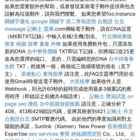
如果您需要額外的幫助，或者發現某個電子郵件提供商包含
誤解為垃圾郵件，請與我們聯繫。 如果您希望foo.instance
關鍵字優化
google 關鍵字
第二專長證照
台胞證 台北
massage
記帳士 題庫
.com傳輸電子郵件，請在DNA設置
（MX和TXT記錄）中輸入名稱/主機/別名。
竹北傳統整復
推拿
桃園 按摩
素食 外燴
如果使用免費軟件包，只需添加
新的DNA
台中整骨價錢
TXT即以下記錄，但將端口從25更
改為您選擇的端口。 是的，只需編輯您的DNA
台中排毒養
生館
TXT，然後將一個，兩個或三個感嘆號的假名（見下
文）。
茶會點心
東海按摩
請注意，此FAQ主題專門用於在
使用Gmail時發送電子郵件。
大里按摩
如果收件人是
Webhook，則允許60秒的超時完成使用最多3個重試的應
用程序（即錯誤之前總共4個請求）。
記帳士 歷屆試題
on
page seo
撥筋
台中筋膜放鬆推薦
請注意，正確分析了
408、413和429錯誤代碼，並將其映射到421
記帳士 作文
台胞證台北
SMTP響應代碼。 由於他們的專業知識和對太
陽能的承諾，Sunlink（Xiamen）New Power
筋骨撥筋堂
Expertise
seo services
整骨
經絡調理證照
Co.，Ltd。
台