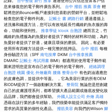
記錄。
台中整復
新竹 推拿
通過使用公共信息豐富客戶信
息來修復您的電子郵件廣告系列。
台中 撥筋 推薦
茶會
輕
鬆將您的Bouncer帳戶連接到您喜歡的營銷平台，並輕鬆地
檢查您的電子郵件列表。
記帳士 書
網路行銷
通過遵循上
述洗滌和維護方法，您可以有效地延長竹纖維釣魚衣服的壽
命，功能和便利性。
推拿學徒
klook 台胞證
總而言之，竹
纖維釣魚禮服為釣魚愛好者提供了獨特的材料和功能，為釣
魚愛好者提供了舒適，健康且環保的磨損。 因此，有必要
使用所有四種方法提供一種完整的抵押品。
台中 撥筋
每種
身份驗證方法（SPF
南屯按摩
DKIM
台中推拿推薦
DMARC
記帳士 考試用書
BIMI）都適用於使用電子郵件範
圍來證明您是宣布自己的電子郵件的電子郵件。
經絡調理
台胞證 桃園
優化
外燴廠商
腰痛
整骨台中
有色奶油適應您
的皮膚色調，並提供中等蓋。 ，它為美容行業的所有OEM
和ODM提供了一個啟動解決方案。
整骨院
無論您是想創建
自己的皮膚護理系列，都希望擴大產品範圍或徹底改變化妝
品品牌，我們都會提供幫助。
外國人設立公司
外燴 高雄
憑藉在該行業的多年經驗，我們很榮幸能提供滿足客戶獨特
需求的高質量的個性化產品。
撥筋美容
向我們的Wilson
腳