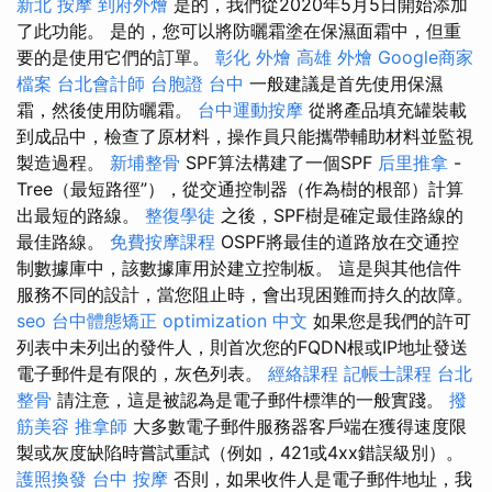
新北 按摩
到府外燴
是的，我們從2020年5月5日開始添加
了此功能。 是的，您可以將防曬霜塗在保濕面霜中，但重
要的是使用它們的訂單。
彰化 外燴
高雄 外燴
Google商家
檔案
台北會計師
台胞證 台中
一般建議是首先使用保濕
霜，然後使用防曬霜。
台中運動按摩
從將產品填充罐裝載
到成品中，檢查了原材料，操作員只能攜帶輔助材料並監視
製造過程。
新埔整骨
SPF算法構建了一個SPF
后里推拿
-
Tree（最短路徑”），從交通控制器（作為樹的根部）計算
出最短的路線。
整復學徒
之後，SPF樹是確定最佳路線的
最佳路線。
免費按摩課程
OSPF將最佳的道路放在交通控
制數據庫中，該數據庫用於建立控制板。 這是與其他信件
服務不同的設計，當您阻止時，會出現困難而持久的故障。
seo
台中體態矯正
optimization 中文
如果您是我們的許可
列表中未列出的發件人，則首次您的FQDN根或IP地址發送
電子郵件是有限的，灰色列表。
經絡課程
記帳士課程 台北
整骨
請注意，這是被認為是電子郵件標準的一般實踐。
撥
筋美容
推拿師
大多數電子郵件服務器客戶端在獲得速度限
製或灰度缺陷時嘗試重試（例如，421或4xx錯誤級別）。
護照換發
台中 按摩
否則，如果收件人是電子郵件地址，我