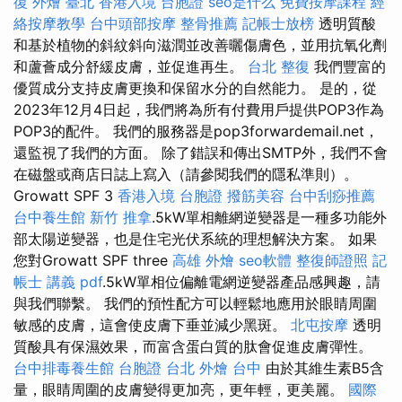
復
外燴 臺北
香港入境 台胞證
seo是什么
免費按摩課程
經
絡按摩教學
台中頭部按摩
整骨推薦
記帳士放榜
透明質酸
和基於植物的斜紋斜向滋潤並改善曬傷膚色，並用抗氧化劑
和蘆薈成分舒緩皮膚，並促進再生。
台北 整復
我們豐富的
優質成分支持皮膚更換和保留水分的自然能力。 是的，從
2023年12月4日起，我們將為所有付費用戶提供POP3作為
POP3的配件。 我們的服務器是pop3forwardemail.net，
還監視了我們的方面。 除了錯誤和傳出SMTP外，我們不會
在磁盤或商店日誌上寫入（請參閱我們的隱私準則）。
Growatt SPF 3
香港入境 台胞證
撥筋美容
台中刮痧推薦
台中養生館
新竹 推拿
.5kW單相離網逆變器是一種多功能外
部太陽逆變器，也是住宅光伏系統的理想解決方案。 如果
您對Growatt SPF three
高雄 外燴
seo軟體
整復師證照
記
帳士 講義 pdf
.5kW單相位偏離電網逆變器產品感興趣，請
與我們聯繫。 我們的預性配方可以輕鬆地應用於眼睛周圍
敏感的皮膚，這會使皮膚下垂並減少黑斑。
北屯按摩
透明
質酸具有保濕效果，而富含蛋白質的肽會促進皮膚彈性。
台中排毒養生館
台胞證 台北
外燴 台中
由於其維生素B5含
量，眼睛周圍的皮膚變得更加亮，更年輕，更美麗。
國際