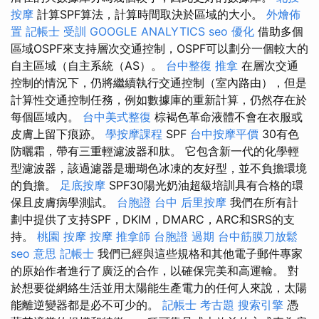
按摩
計算SPF算法，計算時間取決於區域的大小。
外燴佈
置
記帳士 受訓
GOOGLE ANALYTICS
seo 優化
借助多個
區域OSPF來支持層次交通控制，OSPF可以劃分一個較大的
自主區域（自主系統（AS）。
台中整復
推拿
在層次交通
控制的情況下，仍將繼續執行交通控制（室內路由），但是
計算性交通控制任務，例如數據庫的重新計算，仍然存在於
每個區域內。
台中美式整復
棕褐色革命液體不會在衣服或
皮膚上留下痕跡。
學按摩課程
SPF
台中按摩平價
30有色
防曬霜，帶有三重輕濾波器和肽。 它包含新一代的化學輕
型濾波器，該過濾器是珊瑚色冰凍的友好型，並不負擔環境
的負擔。
足底按摩
SPF30陽光奶油超級培訓具有合格的環
保且皮膚病學測試。
台胞證 台中
后里按摩
我們在所有計
劃中提供了支持SPF，DKIM，DMARC，ARC和SRS的支
持。
桃園 按摩
按摩
推拿師
台胞證 過期
台中筋膜刀放鬆
seo 意思
記帳士
我們已經與這些規格和其他電子郵件專家
的原始作者進行了廣泛的合作，以確保完美和高運輸。 對
於想要從網絡生活並用太陽能生產電力的任何人來說，太陽
能離逆變器都是必不可少的。
記帳士 考古題
搜索引擎
憑