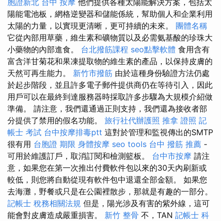
胞證新北
台中 按摩
他們提供各種太陽能解決方案，包括太
陽能電池板，網格逆變器和儲能係統，幫助個人和企業利用
太陽的力量，以實現更清晰，更可持續的未來。
團體名稱
它從內部用草藥，維生素和礦物質以及必需氨基酸的珍珠大
小藥物的內部進食。
台北撥筋課程
seo點擊軟體
食用含有
富含洋甘菊花和果凍提取物的維生素的產品，以保持皮膚的
天然可再生能力。
新竹市撥筋
由於這種身份驗證方法仍處
於起步階段，並且許多電子郵件提供商仍在等待引入，因此
用戶可以在最終到達服務器時採取許多步驟為大規模介紹做
準備。 請注意，我們還通過正則支持，我們還為接收者部
分提供了禁用的假名功能。
旅行社代辦護照
推拿 證照
記
帳士 考試
台中按摩排毒ptt
這對於管理和監視傳出的SMTP
很有用
台胞證 期限
身體按摩
seo tools
台中 撥筋 推薦
-
可用於維護訂戶，取消訂閱和檢測籃板。
台中市按摩
請注
意，如果您在第一次推出付費軟件包以來的30天內刷新或
較低，則您將自動從現有軟件包中退還全部金額。 如果您
去海灘，野餐或只是在公園裡散步，那就是有趣的一部分。
記帳士 稅務相關法規
但是，陽光涉及有害的紫外線，這可
能會對皮膚造成嚴重損害。
新竹 整骨
不，TAN
記帳士 科