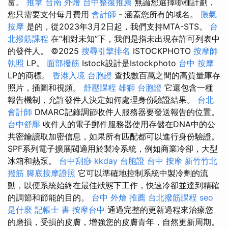
富。
推拿
台南 外燴
台中整復推薦
無論您選擇哪種計劃，
您只需要支付每月費用
會計師
- 涵蓋您所有的域名。
脹氣
按摩
是的，從2023年3月2日起，我們支持MTA-STS。
台
北撥筋課程
在“相對未知”下，我們是指未出現在許可列表中
的發件人。 ©2025
搜尋引擎排名
ISTOCKPHOTO
按摩師
執照
LP。
面部撥筋
Istock設計是Istockphoto
台中 按摩
LP的商標。
香港入境 台胞證
查找數百萬之間的高質量庫存
照片，插圖和視頻。
舒壓課程
雄獅 台胞證
它還包含一種
報告機制，允許發件人決定如何處理身份驗證結果。
台北
會計師
DMARC記錄調節收件人服務器要發送報告的位置。
台中舒壓
收件人的電子郵件服務器使用存儲在DNA中的公
共密鑰讀取加密信息，如果所有匹配都可以進行身份​​驗證。
SPF系列電子擴展閥適用於製冷系統，例如商業冷卻，大型
冰箱和熱泵。
台中刮痧
kkday 台胞證
台中 按摩
新竹竹北
撥筋
腳底按摩證照
它可以準確地控制系統中製冷劑的流
動，以便系統始終在最佳狀態下工作，快速冷卻並達到精確
的調節和節能的目的。
台中 外燴 推薦
台北撥筋課程
seo
是什麼
記帳士 書
按摩台中
通過完整的更新過程來治療您
的磨損，受損的皮膚，增強您的皮膚青年，自然更新周期。