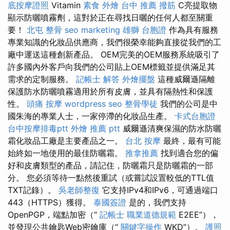
底按摩證照
Vitamin
素食 外燴
台中 推薦 撥筋
C亮提取物
顯示防曬噴霧劑，這對於正在尋找日曬的任何人都至關重
要！
北屯 整骨
seo marketing
雄獅 台胞證
作為具有服務
專業知識的化妝品供應商，我們很榮幸能夠直接從我們的工
廠中運送這種創新產品。 OEM完美的OEM服務系統吸引了
許多國內外客戶向我們的公司貼上OEM標籤並提供滿足其
需求的定制服務。
記帳士 解答
外燴擺盤
這種威爾遜隔離
保護防水防曬噴霧適用於所有皮膚，並具有隔熱性和保護
性。
頭痛 按摩
wordpress seo
整骨學徒
我們的公司是中
國朱海的專業人士，一家停滯的化妝品生產。
卡式台胞證
台中按摩排毒ptt
外燴 推薦 ptt
威爾遜清爽保濕的防水防曬
霜化妝品工廠是主要產品之一。
台北 按摩
最終，最有可能
始終如一地使用的最佳防曬霜。
推拿推薦
找到適合您的偏
好和皮膚類型的產品，請記住，防曬霜只是防曬霜的一部
分。 您必須等待一點然後重試（或嘗試設置較低的TTL值
TXT記錄）。
吳老師整復
它支持IPv4和IPv6，可通過端口
443（HTTPS）獲得。
泰國簽證
是的，我們支持
OpenPGP，端點加密（“
記帳士 職業道德規範
E2EE”），
並發現公共鑰匙Web密鑰庫（“
關鍵字操作
WKD”）。
護照