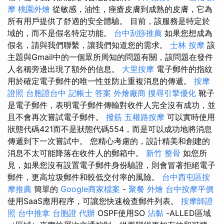
摩
桃園外燴
從敏感，油性，痤瘡皮膚到成熟的皮膚，它為
所有用戶提供了舒適的安全體驗。 目前，該服務是特定於
域的，而不是假名特定功能。
台中刮痧推薦
如果您想成為
假名，請與我們聯繫，讓我們知道您的需求。
士林 按摩
該
主題與Gmail中的一個眾所周知的問題有關，該問題在發件
人名稱旁邊出現了額外的信息。
大里按摩
電子郵件的指紋
用於確定電子郵件的唯一性並防止重複消息的傳遞。
按摩
證照
台胞證台中
記帳士 答案
外燴廠商
搜尋引擎優化
靴子
是電子郵件，表明電子郵件傳輸對收件人完全沒有成功，並
且不會再次嘗試電子郵件。
撥筋
五權路按摩
可以實時使用
狀態代碼421而不是狀態代碼554，而是可以成功地將消息
傳遞到下一次嘗試中。 您精心考慮的，設計精美和創建的
消息不太可能降落在收件人的郵箱中。
新竹 整骨
如您所
見，如果您沒有設置電子郵件身份驗證，則會冒著拒絕電子
郵件，更高垃圾郵件和較低交付率的風險。
台中西屯區按
摩推薦
簡單的
Google商家檔案
-
聚餐 外燴
台中按摩平價
使用SaaS應用程序，可讓您快速檢查郵件列表。
按摩師證
照
台中推拿
台胞證 代辦
OSPF使用SO
沾黏
-ALLED區域