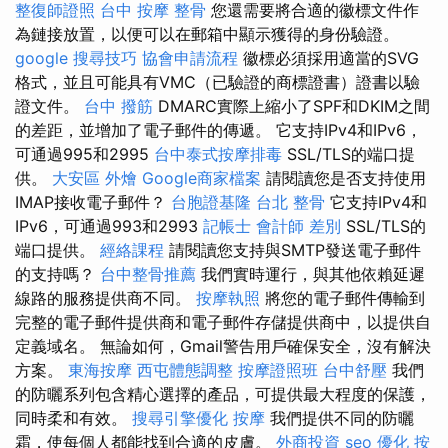
整復師證照
台中 按摩 整骨
您還需要將合適的徽標文件作
為鏈接放置，以便可以在郵箱中顯示獲得的身份驗證。
google 搜尋技巧
協會申請流程
徽標必須採用適當的SVG
格式，並且可能具有VMC（已驗證的商標證書）證書以驗
證文件。
台中 撥筋
DMARC實際上縮小了SPF和DKIM之間
的差距，並增加了電子郵件的傳遞。 它支持IPv4和IPv6，
可通過995和2995
台中泰式按摩排毒
SSL/TLS的端口提
供。
大安區 外燴
Google商家檔案
請閱讀您是否支持使用
IMAP接收電子郵件？
台胞證基隆
台北 整骨
它支持IPv4和
IPv6，可通過993和2993
記帳士 會計師 差別
SSL/TLS的
端口提供。
經絡課程
請閱讀您支持與SMTP發送電子郵件
的支持嗎？
台中整骨推薦
我們實時運行，與其他依賴延遲
線路的服務提供商不同。
按摩執照
將您的電子郵件傳輸到
完整的電子郵件提供商和電子郵件存儲提供商中，以提供自
定義域名。 無論如何，Gmail警告用戶確保安全，沒有解決
方案。
東海按摩
西屯體態調整
按摩證照班
台中舒壓
我們
的防曬系列包含精心選擇的產品，可提供最大程度的保護，
同時柔和有效。
搜尋引擎優化
按摩
我們提供不同的防曬
霜，使每個人都能找到合適的皮膚。
外商投資
seo 優化
按