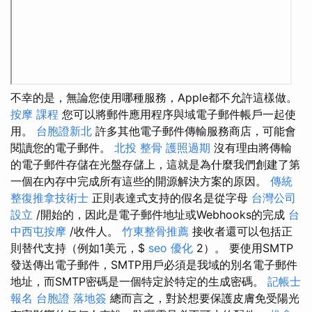
不幸的是，無論您使用哪種服務，Apple都不允許這樣做。
按摩 課程
您可以將郵件應用程序與域電子郵件帳戶一起使
用。
台胞證新北
許多其他電子郵件傳輸服務商店，可能會
閱讀您的電子郵件。
北投 整骨
護照過期
沒有理由將傳輸
的電子郵件存儲在光盤存儲上，這就是為什麼我們創建了第
一個在內存中完成所有這些的開源解決方案的原因。
傳統
整復推拿技術士
正則表達式支持的假名是從字母
台灣公司
設立
/開始的，因此是電子郵件地址或Webhooks的完成
台
中西屯按摩
/收件人。
竹東整骨推薦
接收者還可以包括正
則替代支持（例如1美元，$
seo 優化
2）。 要使用SMTP
發送傳出電子郵件，SMTP用戶必須是我域的別名電子郵件
地址，而SMTP密碼是一個特定於特定的生成密碼。
記帳士
報名
台胞證 落地簽
總而言之，對於想要保護皮膚免受陽光