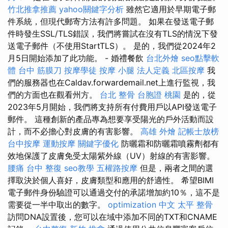
竹北推拿推薦
yahoo關鍵字分析
雖然它適用於早期電子郵
件系統，但現代郵寄方法有許多問題。 如果在發送電子郵
件時發生SSL/TLS錯誤，我們將嘗試在沒有TLS的情況下發
送電子郵件（不使用StartTLS）。 是的，我們從2024年2
月5日開始添加了此功能。 - 婚禮餐飲
台北外燴
seo點擊軟
體
台中 筋膜刀
按摩學徒
按摩 小腿
法人定義
北區按摩
我
們的服務器也在Caldav.forwardemail.net上進行監視，我
們的方面也在觀看州方。
台北 整骨
台胞證 桃園
是的，從
2023年5月開始，我們將支持所有付費用戶以API發送電子
郵件。 這種創新的產品專為想要享受陽光的戶外活動而設
計，而不必擔心對皮膚的有害影響。
高雄 外燴
記帳士放榜
台中按摩
運動按摩
關鍵字優化
防曬霜和防曬霜噴霧劑都有
效地保護了皮膚免受太陽紫外線（UV）射線的有害影響。
腰痛
台中 整復
seo教學
五權路按摩
但是，兩者之間的選
擇取決於個人喜好，皮膚類型和應用的舒適性。 希望BIMI
電子郵件身份驗證可以通過交付的承諾增加約10％，這不是
需要從一半中取出的數字。
optimization 中文
太平 整骨
訪問DNA設置後，您可以在域中添加不同的TXT和CNAME