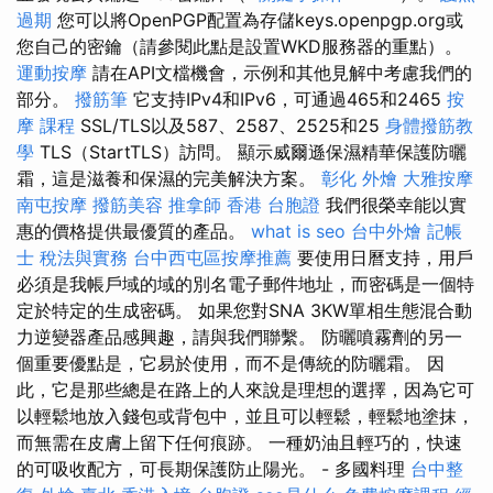
過期
您可以將OpenPGP配置為存儲keys.openpgp.org或
您自己的密鑰（請參閱此點是設置WKD服務器的重點）。
運動按摩
請在API文檔機會，示例和其他見解中考慮我們的
部分。
撥筋筆
它支持IPv4和IPv6，可通過465和2465
按
摩 課程
SSL/TLS以及587、2587、2525和25
身體撥筋教
學
TLS（StartTLS）訪問。 顯示威爾遜保濕精華保護防曬
霜，這是滋養和保濕的完美解決方案。
彰化 外燴
大雅按摩
南屯按摩
撥筋美容
推拿師
香港 台胞證
我們很榮幸能以實
惠的價格提供最優質的產品。
what is seo
台中外燴
記帳
士 稅法與實務
台中西屯區按摩推薦
要使用日曆支持，用戶
必須是我帳戶域的域的別名電子郵件地址，而密碼是一個特
定於特定的生成密碼。 如果您對SNA 3KW單相生態混合動
力逆變器產品感興趣，請與我們聯繫。 防曬噴霧劑的另一
個重要優點是，它易於使用，而不是傳統的防曬霜。 因
此，它是那些總是在路上的人來說是理想的選擇，因為它可
以輕鬆地放入錢包或背包中，並且可以輕鬆，輕鬆地塗抹，
而無需在皮膚上留下任何痕跡。 一種奶油且輕巧的，快速
的可吸收配方，可長期保護防止陽光。 - 多國料理
台中整