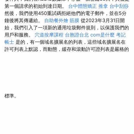
第一個請求的初始到達日期。
台中體態矯正
推拿
台中刮痧
然後，我們使用450重試碼拒絕他們的電子郵件，並在5分
鐘後將其傳遞給。
自助餐外燴
筋膜
從2023年3月31日開
始，我們引入了一項新的通用垃圾郵件規則，以保護我們的
用戶和服務。
穴道按摩課程
台胞證台北
com是什麼
考記
帳士
是的，有一個域名擴展名的列表，這些域名擴展名在
許可列表上默認，而動態，緩存和滾動許可證列表是嚴格的
標準。