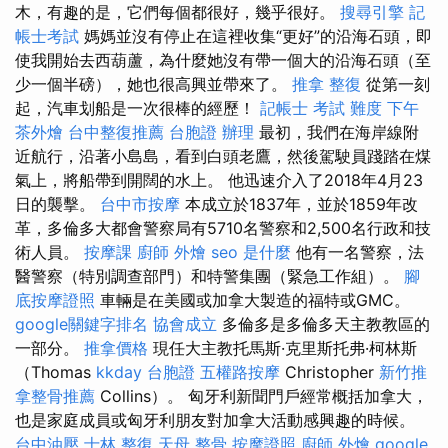
木，有趣的是，它們每個都很好，幾乎很好。
搜尋引擎
記
帳士考試
媽媽並沒有停止在這裡收集“更好”的沿海石頭，即
使我開始去西葫蘆，為什麼她沒有帶一個大的沿海石頭（至
少一個半磅），她也很高興並帶來了。
推拿 整復
從第一刻
起，汽車划船是一次很棒的經歷！
記帳士 考試 難度
下午
茶外燴
台中整復推薦
台胞證 辦理
最初，我們在海岸線附
近航行，沿著小島島，看到白頭老鷹，然後駕駛員踐踏在煤
氣上，將船帶到開闊的水上。 他迅速介入了2018年4月23
日的襲擊。
台中市按摩
本成立於1837年，並於1859年改
革，多倫多大都會警察局有5710名警察和2,500名行政和技
術人員。
按摩課
廚師 外燴
seo 是什麼
他有一名警察，法
醫警察（特別調查部門）和特警集團（緊急工作組）。
腳
底按摩證照
車輛是在美國或加拿大製造的福特或GMC。
google關鍵字排名
協會成立
多倫多是多倫多天主教教區的
一部分。
推拿價格
現任大主教托馬斯·克里斯托弗·柯林斯
（Thomas
kkday 台胞證
五權路按摩
Christopher
新竹推
拿整骨推薦
Collins）。 匈牙利新聞門戶經常概括加拿大，
也是家庭成員或匈牙利朋友對加拿大活動感興趣的時候。
台中油壓
士林 整復
天母 整骨
按摩證照
廚師 外燴
google