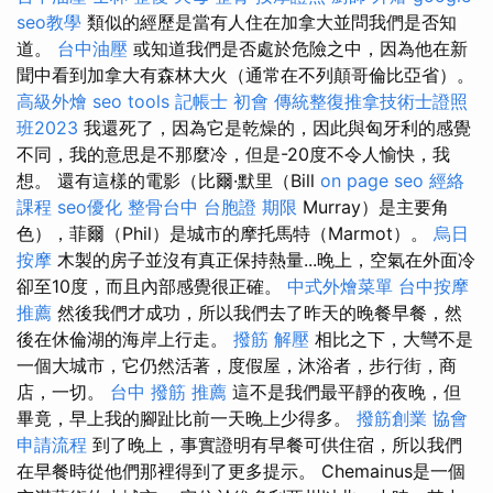
seo教學
類似的經歷是當有人住在加拿大並問我們是否知
道。
台中油壓
或知道我們是否處於危險之中，因為他在新
聞中看到加拿大有森林大火（通常在不列顛哥倫比亞省）。
高級外燴
seo tools
記帳士 初會
傳統整復推拿技術士證照
班2023
我還死了，因為它是乾燥的，因此與匈牙利的感覺
不同，我的意思是不那麼冷，但是-20度不令人愉快，我
想。 還有這樣的電影（比爾·默里（Bill
on page seo
經絡
課程
seo優化
整骨台中
台胞證 期限
Murray）是主要角
色），菲爾（Phil）是城市的摩托馬特（Marmot）。
烏日
按摩
木製的房子並沒有真正保持熱量...晚上，空氣在外面冷
卻至10度，而且內部感覺很正確。
中式外燴菜單
台中按摩
推薦
然後我們才成功，所以我們去了昨天的晚餐早餐，然
後在休倫湖的海岸上行走。
撥筋 解壓
相比之下，大彎不是
一個大城市，它仍然活著，度假屋，沐浴者，步行街，商
店，一切。
台中 撥筋 推薦
這不是我們最平靜的夜晚，但
畢竟，早上我的腳趾比前一天晚上少得多。
撥筋創業
協會
申請流程
到了晚上，事實證明有早餐可供住宿，所以我們
在早餐時從他們那裡得到了更多提示。 Chemainus是一個