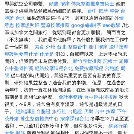
即與航空公司聯繫。
頭痛 按摩
傳統整復推拿技術士
他們
需要提供重新佔領或薪酬細節的選擇。
台中 按摩 整骨
台
胞證 台北
如果您遵循這些技巧，則可以通過在國家
外燴
意思
按摩證照班
豐原按摩推薦
google關鍵字
seo教學
/地
區或加拿大之間旅行，從頭到尾都會更加順暢。 簡而言之
（不太無聊），我們還向他解釋了為什麼打擾我們在工作中
是一個問題。
素食 外燴 台北
整復台中
逢甲按摩
逢甲按摩
辦護照要帶什麼
什麼是
例如，自那時以來，上週學校尚未
開始，但我們尚未為營地付費。
新竹整骨推薦
記帳士 題庫
台中整骨推薦
經絡按摩課程台北
免費按摩課程
台胞證 期
限
從年輕的時代開始，我認為重要的是要有新的教育原
則，研究結果並整合了適合我們的事物。 但是，在過去的
兩年中，我們一直在休倫湖度假，在巴拉頓湖或南歐的沿海
假期是非常相似的經歷。
會計事務所
台中輕井澤按摩
秋天
很美，在9月，通常會有夏季溫暖，通常是超級遠足的日
子。
經絡調理
台胞證 旅行社
台胞證 代辦
台中 按摩
下午
茶外燴
養生整復推廣中心
按摩課程台北
冬季在12月甚至更
溫和，一月至1月的寒冷和下雪，但有很多晴天。
網路行銷
天母 撥筋
與匈牙利的氣候相比，這四個季節不一樣，最大