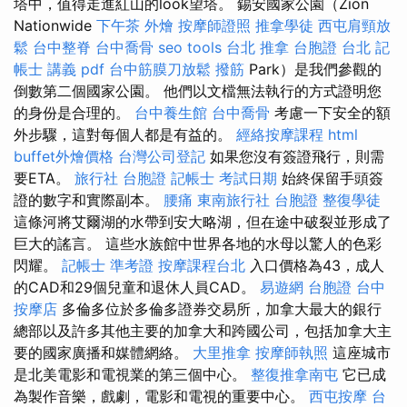
塔中，值得走進紅山的look望塔。 錫安國家公園（Zion
Nationwide
下午茶 外燴
按摩師證照
推拿學徒
西屯肩頸放
鬆
台中整脊
台中喬骨
seo tools
台北 推拿
台胞證 台北
記
帳士 講義 pdf
台中筋膜刀放鬆
撥筋
Park）是我們參觀的
倒數第二個國家公園。 他們以文檔無法執行的方式證明您
的身份是合理的。
台中養生館
台中喬骨
考慮一下安全的額
外步驟，這對每個人都是有益的。
經絡按摩課程
html
buffet外燴價格
台灣公司登記
如果您沒有簽證飛行，則需
要ETA。
旅行社 台胞證
記帳士 考試日期
始終保留手頭簽
證的數字和實際副本。
腰痛
東南旅行社 台胞證
整復學徒
這條河將艾爾湖的水帶到安大略湖，但在途中破裂並形成了
巨大的謠言。 這些水族館中世界各地的水母以驚人的色彩
閃耀。
記帳士 準考證
按摩課程台北
入口價格為43，成人
的CAD和29個兒童和退休人員CAD。
易遊網 台胞證
台中
按摩店
多倫多位於多倫多證券交易所，加拿大最大的銀行
總部以及許多其他主要的加拿大和跨國公司，包括加拿大主
要的國家廣播和媒體網絡。
大里推拿
按摩師執照
這座城市
是北美電影和電視業的第三個中心。
整復推拿南屯
它已成
為製作音樂，戲劇，電影和電視的重要中心。
西屯按摩
台