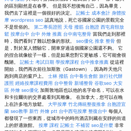
的區別顯然是在春季。 但是我不想後悔自己，因為畢竟，
我們去了這裡是一個很好的決定。
記帳士 成本會計
身體按
摩
wordpress seo
認真地說，死亡谷國家公園的景觀完全
不是世俗的。
第二專長證照
天母 撥筋
台胞證
西屯肩頸放
鬆
按摩台中
台中 外燴 推薦
台中南屯整骨
當我們走到那裡
時，我們看到了難以想像的形狀。
seo優化
推拿 整骨
但
是，對於某人體驗它，開車穿過這個國家公園還不夠。 它
的捏合就像蚊子一樣，但是如果您對它更敏感，它可能會很
醜陋。
記帳士 考試日期
學按摩課程
台中推拿推薦
從這裡
開始，我們再次前往加斯敦（Gastown），因為昨天他只
跑到商店的窗戶上。
士林 撥筋
台中養生會館
旅行社代辦
護照
經絡按摩課程費用
台中整骨
新埔整骨
谷歌seo
大安
區 外燴
seo優化
加斯敦地區也以他的名字命名，可以在水
和卡拉爾街的交界處看到其雕像。 在加拿大，您可以在晚
上在許多地方放鬆。
大甲按摩
竹北傳統整復推拿
台胞證宜
蘭
seo教學
新竹 外燴 ptt
台中西屯按摩
整復台中
每個人
都發現了一些東西，從城市中的時尚酒店到藏在安靜的街道
上的舒適旅館。
按摩 課程
記帳士 不補習
seo是什麼
非常