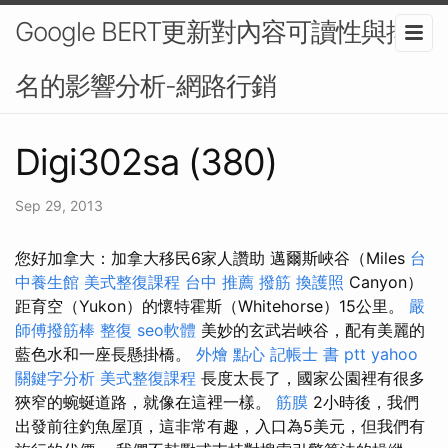
Google BERT更新對內容可讀性與排
名的影響分析-網路行銷
Digi302sa (380)
Sep 29, 2013
您好加拿大：加拿大移民6家人讚助 邁爾斯峽谷（Miles
台
中養生館
美式整復課程
台中 推薦 撥筋
換護照
Canyon）
距育空（Yukon）的懷特霍斯（Whitehorse）15公里。
嚴
師傅撥筋棒
整復
seo軟體
美妙的玄武岩峽谷，配有美麗的
藍色水和一座長懸掛橋。
外燴 點心
記帳士 書 ptt
yahoo
關鍵字分析
美式整復課程
長度太長了，國家公園裡有很多
狹窄的蜿蜒道路，就像在這裡一樣。
筋膜
2小時後，我們
出發前往釣魚屋頂，這非常有趣，入口為5美元，但我們有