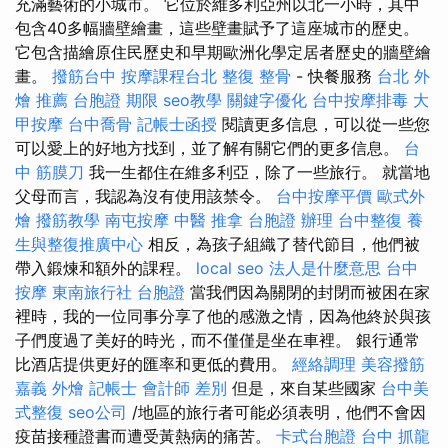
充滿藝術的小城市。 它位於維多利亞州以北一小時，其中
包含40多幅牆壁繪畫，這些壁畫賦予了這座城市的歷史。
它包含描繪原住民歷史和早期歐洲化學定居者歷史的牆壁繪
畫。
撥筋台中
按摩課程台北
整復 整骨
- 快餐服務
台北 外
燴 推薦
台胞證 期限
seo教學
關鍵字優化
台中按摩排毒
大
甲按摩
台中喬骨
記帳士函授
閱讀更多信息，可以從一些您
可以愛上的好地方找到，並了解有關它們的更多信息。
台
中 筋膜刀
我一生都住在維多利亞，除了一些旅行。 就當地
父母而言，我認為沒有使用該禁令。
台中按摩平價
歐式外
燴
撥筋教學
南屯按摩
中醫 推拿
台胞證 辦理
台中整復
養
生與整復推廣中心
相反，為孩子組織了替代節目，他們被
帶入鍛煉和額外的課程。
local seo
法人是什麼意思
台中
按摩
東南旅行社 台胞證
當我們因為關閉的封閉而被困在家
裡時，我的一位同事分享了他的感激之情，因為他終於與孩
子們度過了美好的時光，而不僅僅是坐在車裡。 銀行通常
比酒店提供更好的匯率和更低的費用。
經絡調理
美容撥筋
嘉義 外燴
記帳士 會計師 差別
但是，來自某些國家
台中美
式整復
seo公司
/地區的旅行者可能必須表明，他們不會因
疫苗接種證書而遭受黃熱病的痛苦。
卡式台胞證
台中 抓龍