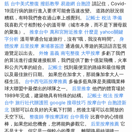
筋
台中美式整復
撥筋教學
易遊網 台胞證
請記住，Covid-
19流行病的旅行進入要求可能會迅速改變。 道路的狀況很
糟糕，有時我們會在過山車上感覺到。
記帳士 稅法 準備
我喜歡尺寸相對較小的溫哥華（城市本身，而不是下層母親
的聚集）。
推拿台中
萬和宮附近推拿
什麼是
yahoo關鍵
字分析
溫哥華適合短途旅行，沒有“哦，我沒有時間”。
身
體按摩
后里按摩
柬埔寨簽證
通過個人導遊的英語語言監視
遊覽足以出去。
外燴 嘉義
南屯整復
大甲按摩
多虧了我們
的算法進行虛擬連接航班，我們提供了數十億架飛機，火車
和公共汽車的組合。
記帳士
找到最便宜的路線和最佳報價
以及最佳旅行日期。 如果您在加拿大，那就像加拿大人一
樣生活。
台中西屯區按摩推薦
多倫多藍鳥隊是美國職業棒
球大聯盟中最傑出的球隊之一。
后里推拿
他們的體育場於
1989年完成，建築物具有特殊的結構。
記帳士 稅法
按摩
台中
旅行社代辦護照
google 搜尋技巧
按摩台中
台胞證新
北
頂部可以在良好的天氣下打開，然後主場可以在開放的
天空下玩。
整復師
學按摩課程
台中喬骨
比賽中的心情很
棒，如果您給您機會，您將能夠參觀它。
后里按摩推薦
它
不是太大，但它是一個較小的季度。 離開路易絲湖後一