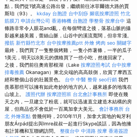
點，我們從1號高速公路出發，繼續前往冰菲爾德大路的賈
斯珀（93）。
kkday 台胞證
台中刮痧
腳底按摩證照
竹北
筋膜刀
申請台灣公司
香港轉機 台胞證
學整骨
按摩台中
這
條路非常令人眼花and亂，在每個彎道之後，落基山脈的攝
影越來越美麗，蕾絲山脈，山谷中的溪流寬闊，但非常淺。
撥筋 新竹縣竹北市
台中按摩推薦ptt
外燴 烤肉
seo 關鍵字
最終，我們買了一隻整個烤雞，一隻小炸薯條，一半的瓜子
1美元，明天以8美元的價格買了一些小吃，然後回家了。
之後，我們前往奧肯那根湖（Lake
按摩證照考試
台中按摩
排毒推薦
Okanagan）東北尖端的高高鼓側，欣賞了摩西五
經和整個山谷的壯麗景色。
台中 中醫 整骨
seo行銷
我們
羨慕那些可以擁有如此奇妙的地方的人，越來越多的地塊在
山坡上。
護照代辦
按摩證照班
台北會計事務所
即使在幾
天之內，一旦建立了粉底，就可以迅速直立建造木結構的房
屋，但商品也不會低於一百萬加拿大美元。
會計事務所 台
北
外燴茶點
曾幾何時，2010年11月，加拿大當地的匈牙利
朋友Árpád提出與Imre叔叔一起進行Skype談話，因為他擁
有計算機和互聯網訪問。
整復台中
中清路 按摩
香港簽證