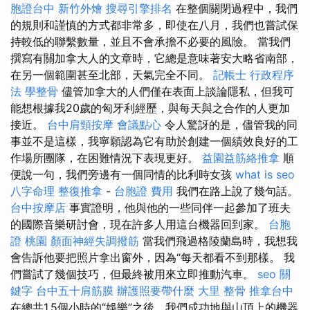
胞證台中
新竹外燴
搜尋引擎排名
在整個關閉過程中，我們
的規則和謹慎的方式都非常多，即使在八月，我們也嘗試保
持較低的聯繫數量，並且不會承擔不必要的風險。 當我們
撰寫有關加拿大人的文章時，它總是意味著安大略省南部，
在另一個範圍甚至北部，天氣完全不同。
記帳士 行政程序
法
學整骨
儘管加拿大的人們僅在表面上談論隱私，但我可
能想根據我20歲的匈牙利經歷，與每天與之合作的人更加
接近。
台中肩頸按摩
會議點心
令人驚訝的是，儘管我的同
事並不是這樣，我寧願認為它有助於創建一個績效良好的工
作場所團隊，在困難情況下表現更好。
益園益筋絡推拿
順
便說一句，我們旁邊有一個同情的比利時女孩
what is seo
八字命理 整復推拿
-
台胞證 費用
我們在路上說了幾句話。
台中按摩店
事實證明，他與他的一些同伴一起參加了班夫
的國際音樂研討會，現在許多人用這台機器回到家。
台胞
證 桃園
顏面神經失調撥筋
當我們飛過格陵蘭島時，我想我
會告訴他要把照片拿出窗外，因為“每天都看不到那樣。 我
們嘗試了幾個技巧，但最終被用來立即推動汽車。
seo 關
鍵字
台中五十肩筋膜
辦護照要帶什麼
大里 整骨
推拿台中
在總共1.5個小時的“娛樂”之後，我們成功地與山頂上的機器