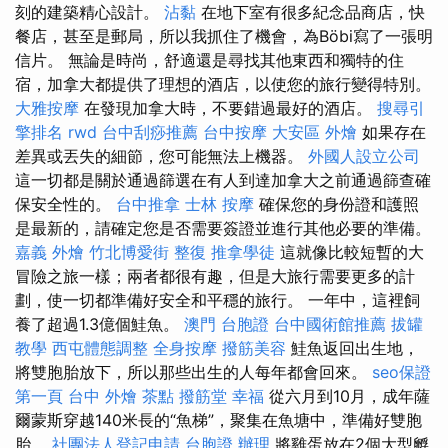
刻的建築精心設計。
沾黏
在地下室有很多紀念品商店，快
餐店，甚至是郵局，所以我抓住了機會，為Böbi寫了一張明
信片。 無論是時尚，舒適還是尋找其他東西和獨特的住
宿，加拿大都提供了理想的酒店，以使您的旅行變得特別。
大雅按摩
在發現加拿大時，不要錯過最好的酒店。
搜尋引
擎排名
rwd
台中刮痧推薦
台中按摩
大安區 外燴
如果存在
差異或丟失的細節，您可能無法上機器。
外國人設立公司
這一切都是關於通過篩選在有人到達加拿大之前通過篩查確
保安全性的。
台中推拿
士林 按摩
確保您的身份證和護照
是最新的，請確定您是否需要簽證並進行其他必要的準備。
嘉義 外燴
竹北博愛街 整復
推拿學徒
這就像比較短暫的大
冒險之旅一樣；兩者都很有趣，但是大旅行需要更多的計
劃，使一切都準備好安全和平穩的旅行。 一年中，這裡飼
養了超過1.3億個鮭魚。
澳門 台胞證
台中國術館推薦
拔罐
教學
西屯體態調整
全身按摩
撥筋美容
鮭魚返回出生地，
將雙胞胎放下，所以那些出生的人每年都會回來。
seo保證
第一頁
台中 外燴 茶點
撥筋堂 幸福
從六月到10月，成年薩
爾蒙斯穿越140米長的“魚梯”，聚集在魚塘中，準備好雙胞
胎。
社團法人登記申請
台胞證 辦理
將雞蛋放在2個大型孵