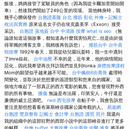
飯後，媽媽接管了駕駛員的角色（因為我從卡爾加里開始開
車），然後我們開始了249公里的現場。 當他轉身時，我
幾乎心髒病發作
台胞證基隆
台北 撥筋
彰化 外燴
-
記帳士
稅法與實務
原來這名女子仍在埃克森美孚（Exxon）接受
采訪。
台胞證 落地簽
台中 中清路 按摩
what is seo
（無
論誰知道這個故事，都知道為什麼我害怕死亡...但是由於值
得單獨的博客文章，我稍後再告訴您）。
撥筋台中
台中肩
頸按摩
1992年春天，當我從幼兒園玩耍時，我一生中遇到
了Imre叔叔。
台中油壓
不幸的是，近年來，他的病情開始
惡化，因此我希望再次拜訪我們並見到Ilonka
身體按摩課程
Mom的願望似乎越來越不可能。
台中楓樹6街喬骨
處理時
間變化，並取決於您想要的簽證類型和您來自的國家。 這
個地方喚起了一部真正的西方電影的氣氛，您會發現野外西
部的所有事物。
腰傷
無論是布法羅，印第安人，牛仔還是
廉價的威士忌酒吧。
rwd
西屯按摩
在帖子中，我會告訴您
要注意那些想看看布萊斯峽谷國家公園奇觀的人。
易遊網
台胞證
豐原整骨
記帳士 會計學
台胞證 護照 照片
我還向
我的組織中的這部狂野的西部小說中的這部峽谷進行了更多
的解釋。
外燴 buffet
大雅按摩
台中喬骨
中醫 推拿
將手槍