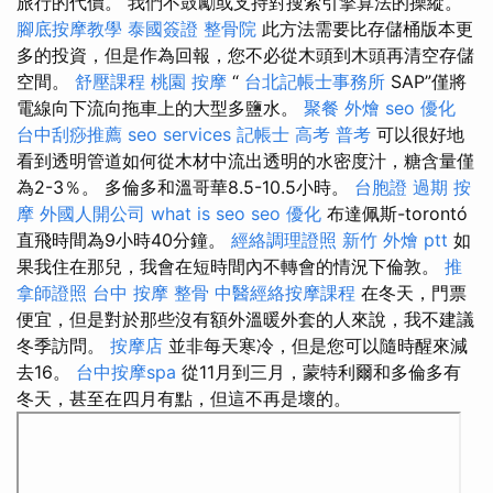
旅行的代價。 我們不鼓勵或支持對搜索引擎算法的操縱。
腳底按摩教學
泰國簽證
整骨院
此方法需要比存儲桶版本更
多的投資，但是作為回報，您不必從木頭到木頭再清空存儲
空間。
舒壓課程
桃園 按摩
“
台北記帳士事務所
SAP”僅將
電線向下流向拖車上的大型多鹽水。
聚餐 外燴
seo 優化
台中刮痧推薦
seo services
記帳士 高考 普考
可以很好地
看到透明管道如何從木材中流出透明的水密度汁，糖含量僅
為2-3％。 多倫多和溫哥華8.5-10.5小時。
台胞證 過期
按
摩
外國人開公司
what is seo
seo 優化
布達佩斯-torontó
直飛時間為9小時40分鐘。
經絡調理證照
新竹 外燴 ptt
如
果我住在那兒，我會在短時間內不轉會的情況下倫敦。
推
拿師證照
台中 按摩 整骨
中醫經絡按摩課程
在冬天，門票
便宜，但是對於那些沒有額外溫暖外套的人來說，我不建議
冬季訪問。
按摩店
並非每天寒冷，但是您可以隨時醒來減
去16。
台中按摩spa
從11月到三月，蒙特利爾和多倫多有
冬天，甚至在四月有點，但這不再是壞的。