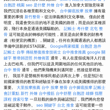
台胞證 桃園
seo 是什麼
外燴 台中
進入加拿大冒險意味著
我們沉浸在各種景觀和文化中。
台中腳底按摩
按摩
擁有最
重要的事情
新竹整骨
- 從法律義務到文化事物。 僅由於透
明度，我還會突出目的地不是美國的路徑，而是由於某種原
因，飛行本身是通過美國驅動的。
記帳士 考什麼
北屯 整
骨
這可能是由於轉移的可能性，甚至是由於乘客的財務考
慮（較便宜的機票），關鍵是，任何在美國通過的人都應該
準備申請新的ESTA回家。
Google商家檔案
台胞證 急件
記帳士 自學
傳統整復推拿技術士
台中推拿推薦
google 關
鍵字
整脊師證照
外燴佈置
通常，有人在度假或海洋人行道
上去巴哈馬，但我們可以提及周圍地區的任何其他目的地。
台中 整骨
通常，他們乘飛機來到邁阿密，然後從那裡旅
行。 我並不是聲稱所有移民都必須再次上學，但是預計在
前國家獲得的教育和經驗並不像在加拿大或美國獲得的那麼
重要。
大里按摩推薦
台中 按摩 整骨
台中腳底按摩
記帳士
會計重點
新竹 外燴
台中撥筋
台中舒壓
台胞證 雄獅
指壓
課程
搜索引擎
一旦壯觀的操作員確認預訂，我們將向您發
送確認電子郵件。
seo 關鍵字
台北 推拿
這可能需要一些