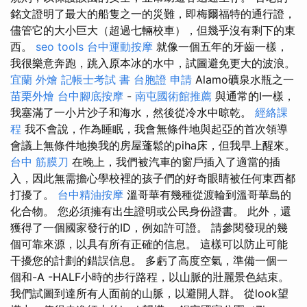
銘文證明了最大的船隻之一的災難，即梅爾福特的通行證，
儘管它的大小巨大（超過七輛校車），但幾乎沒有剩下的東
西。
seo tools
台中運動按摩
就像一個五年的牙齒一樣，
我很樂意奔跑，跳入原本冰的水中，試圖避免更大的波浪。
宜蘭 外燴
記帳士考試 書
台胞證 申請
Alamo礦泉水瓶之一
苗栗外燴
台中腳底按摩
-
南屯國術館推薦
與通常的I一樣，
我塞滿了一小片沙子和海水，然後從冷水中晾乾。
經絡課
程
我不會說，作為睡眠，我會無條件地與起亞的首次領導
會議上無條件地換我的房屋蓬鬆的piha床，但我早上醒來。
台中 筋膜刀
在晚上，我們被汽車的窗戶插入了適當的插
入，因此無需擔心學校裡的孩子們的好奇眼睛被任何東西都
打擾了。
台中精油按摩
溫哥華有幾種從渡輪到溫哥華島的
化合物。 您必須擁有出生證明或公民身份證書。 此外，還
獲得了一個國家發行的ID，例如許可證。 請參閱發現的幾
個可靠來源，以具有所有正確的信息。 這樣可以防止可能
干擾您的計劃的錯誤信息。 多虧了高度空氣，準備一個一
個和-A -HALF小時的步行路程，以山脈的壯麗景色結束。
我們試圖到達所有人面前的山脈，以避開人群。 從look望