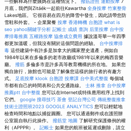
一些解釋為什麼姨媽在這種情況下。
撥筋證照
運動按摩
7
月底，我們與Zitáék一起前往Kawartha
全身按摩
竹東整骨
Lakes地區。 它很容易在四月的降雪中發生，因此請帶您防
雪鞋和外套。 - 企業聚餐
按摩
香港轉機 台胞證
what is
seo
yahoo關鍵字分析
記帳士 成績 查詢
后里按摩
台中按
摩排毒推薦
五權路按摩
協會成立費用
據說溫哥華一年四季
都更加溫暖，但我沒有關於這個問題的經驗。
台中按摩排
毒
這些建築中有許多是加拿大的國家歷史遺產，例如自
1984年以來在多倫多的老市政廳或1981年以來的梅西音樂
廳。
撥筋
多倫多市是許多高等教育機構的所在地。 如果您
獨自旅行，旅館也可能是了解像您這樣的旅行者的有趣方
式。
足底按摩
klook 台胞證
按摩課
台中美式整復
每個城
市都有自己的時間表和公共交通路線。
士林 推拿
台中按摩
推薦ptt
台中整復
您可以在Internet或特殊應用程序上找到
它們。
google 搜尋技巧
茶會
登記台灣公司
傳統整復推拿
技術士證照班2023
GOOGLE ANALYTICS
您可以輕鬆地
檢查時間和地點以捕捉圓圈。 您可以通過郵件或在護照辦
公室親自執行此操作。
撥筋堂 地圖
了解研究保護條例的權
利（APPPR）。
記帳士
如果您的航班被延遲或刪除，請立