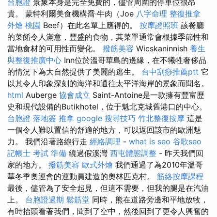
台胞證
景象本身是完全免費的，儘管周圍的停車位很昂
貴。 蒙特利爾美食機構喬·牛肉（Joe
八字命理 整復推拿
外燴 桃園
Beef）在此名單上應得的。
按摩證照班
該餐廳
的菜餚令人滿意，豐盛的食物，其菜單通常會根據季節性和
當地食材的可用性而變化。
撥筋美容
Wicskaninnish
養生
與整復推廣中心
Inn位於溫哥華島的邊緣，在不犧牲奢侈品
的情況下為大自然提供了美麗的逃生。
台中刮痧推薦ptt
它
以其令人印象深刻的海洋和通往太平洋海岸的景象而聞名。
html
Auberge
協會成立
Saint-Antoine是一款擁有豐富歷
史和現代設備的Butikhotel，位于魁北克城舊港口的中心。
台胞證 落地簽
推拿
google 搜尋技巧
竹北整復按摩
這是
一個令人難以置信的舒適的地方，可以返回該市的歐洲魅
力。 我們沿著路線行走
經絡調理
-
what is seo
谷歌seo
記帳士 考試 準備
繞過假溪灣
西屯體態調整
- 昨天我們回
家的地方。
撥筋美容
歐式外燴
我們通過了為2010年溫哥
華冬季奧運會的運動員建造的奧林匹克村。
筋絡按摩課程
最後，儘管為了安全起見，但這不需要，但我的腿是在汽油
上。
台胞證過期
鬆筋堂
同時，熊在道路旁邊和平地放牧，
有時抬頭看著我們，聞到了空中，然後回到了更令人興奮的