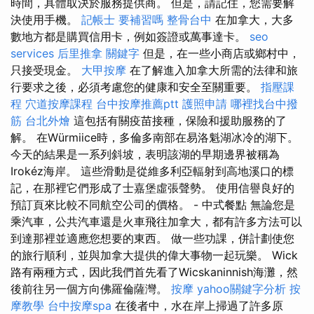
時間，具體取決於服務提供商。 但是，請記住，您需要解
決使用手機。
記帳士 要補習嗎
整骨台中
在加拿大，大多
數地方都是購買信用卡，例如簽證或萬事達卡。
seo
services
后里推拿
關鍵字
但是，在一些小商店或鄉村中，
只接受現金。
大甲按摩
在了解進入加拿大所需的法律和旅
行要求之後，必須考慮您的健康和安全至關重要。
指壓課
程
穴道按摩課程
台中按摩推薦ptt
護照申請
哪裡找台中撥
筋
台北外燴
這包括有關疫苗接種，保險和援助服務的了
解。 在Würmiice時，多倫多南部在易洛魁湖冰冷的湖下。
今天的結果是一系列斜坡，表明該湖的早期邊界被稱為
Irokéz海岸。 這些滑動是從維多利亞輻射到高地溪口的標
記，在那裡它們形成了士嘉堡虛張聲勢。 使用信譽良好的
預訂頁來比較不同航空公司的價格。 - 中式餐點 無論您是
乘汽車，公共汽車還是火車飛往加拿大，都有許多方法可以
到達那裡並適應您想要的東西。 做一些功課，併計劃使您
的旅行順利，並與加拿大提供的偉大事物一起玩樂。 Wick
路有兩種方式，因此我們首先看了Wicskaninnish海灘，然
後前往另一個方向佛羅倫薩灣。
按摩
yahoo關鍵字分析
按
摩教學
台中按摩spa
在後者中，水在岸上掃過了許多原