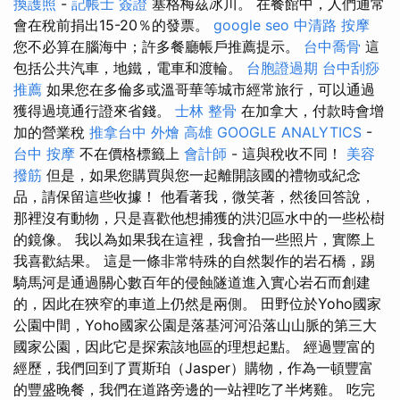
換護照
-
記帳士 簽證
塞格梅茲冰川。 在餐館中，人們通常
會在稅前捐出15-20％的發票。
google seo
中清路 按摩
您不必算在腦海中；許多餐廳帳戶推薦提示。
台中喬骨
這
包括公共汽車，地鐵，電車和渡輪。
台胞證過期
台中刮痧
推薦
如果您在多倫多或溫哥華等城市經常旅行，可以通過
獲得過境通行證來省錢。
士林 整骨
在加拿大，付款時會增
加的營業稅
推拿台中
外燴 高雄
GOOGLE ANALYTICS
-
台中 按摩
不在價格標籤上
會計師
- 這與稅收不同！
美容
撥筋
但是，如果您購買與您一起離開該國的禮物或紀念
品，請保留這些收據！ 他看著我，微笑著，然後回答說，
那裡沒有動物，只是喜歡他想捕獲的洪氾區水中的一些松樹
的鏡像。 我以為如果我在這裡，我會拍一些照片，實際上
我喜歡結果。 這是一條非常特殊的自然製作的岩石橋，踢
騎馬河是通過關心數百年的侵蝕隧道進入實心岩石而創建
的，因此在狹窄的車道上仍然是兩側。 田野位於Yoho國家
公園中間，Yoho國家公園是落基河河沿落山山脈的第三大
國家公園，因此它是探索該地區的理想起點。 經過豐富的
經歷，我們回到了賈斯珀（Jasper）購物，作為一頓豐富
的豐盛晚餐，我們在道路旁邊的一站裡吃了半烤雞。 吃完