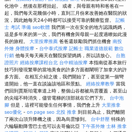
化池中，然後在那裡抬起。 或者，與母親有時和爸爸在一
起，我們每天花幾個小時，直到三月份來改善她在醫院的狀
況，因此她每天24小時都可以接受可靠的醫療監督。
記帳
士 考試 準備
seo軟體
我們第一次在安全的地方認識媽媽，
這是多年來的第一次，我們有機會與母親一起度過瞭如此漫
長的旅程。
大里按摩推薦
爸爸還鼓勵我們抓住機會
南投
外燴
身體按摩
-
台中泰式按摩
記帳士 職業道德規範
數位
行銷
他每天每天兩天在醫院探望媽媽，所以請放心。
台胞
證照片
經絡按摩課程台北
台中精油按摩
本指南從基本旅行
技巧到發現繁華的當地美食的許多方面都闡明了加拿大的許
多方面。 在相互介紹之後，我們開始了，甚至從第一個彎
道開始，他一直在談論該地區和景點。
經絡按摩教學
當我
們回到賈斯珀電車道上時，整個山谷都被烏雲覆蓋，甚至山
的尖端不時消失，儘管電梯的頂部就在它們下方。
台中泡
腳
但是，這裡可能發生任何事情，我們會上升
大里推拿
seo優化
-
on page seo
北投 推拿
到目前為止，我們離開
了兩次山頂升降機之後，因為烏雲慘到。
台中舒壓
特殊的
六輪驅動降雪巴士也可以去哥倫比亞
下午茶外燴
士林 推拿