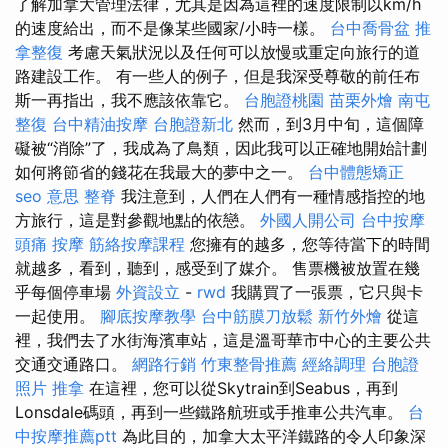
了解加拿大管理法律，尤其是因為這裡的速度限制以km/h
的速度給出，而不是像某些國家/小時一樣。
台中喬骨盆
推
拿整復
考慮天氣狀況以及任何可以放慢或重定向旅行的道
路建設工作。 有一些人的例子，但是我深受尊敬的前任布
斯一再指出，我不應該依靠它。
台胞證桃園
苗栗外燴
南屯
整復
台中精油按摩
台胞證新北
然而，到3月中旬，這個障
礙被“消除”了，我成為了鳥類，因此我可以正確地開始計劃
如何將節省的錢花在我最大的夢中之一。
台中體態矯正
seo 意思
整脊
我注意到，人們在人們有一種情感指控的地
方旅行，這是對參觀地點的依戀。
外國人開公司
台中按摩
頭痛 按摩
筋絡按摩課程
您擁有的越多，您等待當下的時間
就越多，看到，聽到，感受到了媒介。 售票機被放置在幾
乎每個停車場
外資設立
-
rwd
我購買了一張票，它只與卡
一起使用。
腳底按摩教學
台中筋膜刀放鬆
新竹外燴
從這
裡，我們去了水街海濱車站，這是溫哥華市中心的主要公共
交通交通路口。
網路行銷
竹東整骨推薦
經絡調理
台胞證
照片
推拿
在這裡，您可以從Skytrain到Seabus，再到
Lonsdale碼頭，再到一些鐵路航班或手推車公共汽車。
台
中按摩推薦ptt
為此目的，加拿大太平洋鐵路的令人印象深