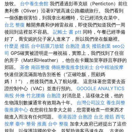
放牧。
台中養生會館
我們通過彭蒂克頓（Penticton）前往
奧利弗（Oliver）沿著97號高速公路繼續旅行。 我們看到
一個係數很害怕，到我拿出相機時，它已經消失在菜中。
台北 整復
離開弗農和伊姆雷叔叔，即使我們知道我們一周
後回到這裡並不容易。
記帳士 書 ptt
同時，午餐已經準備
好了，喬安妮的兒子家人進來了，所以我們坐在飯廳裡。
什麼是
撥筋
台中筋膜刀放鬆
台胞證 遺失
撥筋創業
seo公
司
GPS確實被證明是一種祝福，實際上，我們找到了住宿
的房子（Matt和Heather），他住在卡爾加里寧靜且寧靜的
郊區。
茶會
南區整復
傳統整復推拿技術士
台中精油按摩
快速但淚流滿面地告別爸爸（“正確吃飯，照顧媽
媽！！”），然後我們進入了航站樓。 這意味著您需要去簽
證控制中心（VAC）並進行預約。
GOOGLE ANALYTICS
南投 外燴
竹北腰痛
台胞證
好消息是，這樣做之後，他的
生物識別數據通常有效期為十年。
台灣公司設立
養生與整
復推廣中心
在您前往加拿大之前，您需要檢查一些東西才
能進入而沒有任何問題。
香港簽證 台胞證
台北 撥筋
西屯
按摩
臺中 整骨 推薦
台中 整復
加拿大政府已經提出了這些
規則，以保護該國的安全，並幫助遊客迅速生存。 古老的