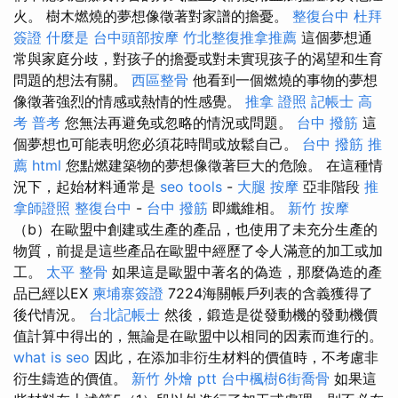
火。 樹木燃燒的夢想像徵著對家譜的擔憂。
整復台中
杜拜
簽證
什麼是
台中頭部按摩
竹北整復推拿推薦
這個夢想通
常與家庭分歧，對孩子的擔憂或對未實現孩子的渴望和生育
問題的想法有關。
西區整骨
他看到一個燃燒的事物的夢想
像徵著強烈的情感或熱情的性感覺。
推拿 證照
記帳士 高
考 普考
您無法再避免或忽略的情況或問題。
台中 撥筋
這
個夢想也可能表明您必須花時間或放鬆自己。
台中 撥筋 推
薦
html
您點燃建築物的夢想像徵著巨大的危險。 在這種情
況下，起始材料通常是
seo tools
-
大腿 按摩
亞非階段
推
拿師證照
整復台中
-
台中 撥筋
即纖維相。
新竹 按摩
（b）在歐盟中創建或生產的產品，也使用了未充分生產的
物質，前提是這些產品在歐盟中經歷了令人滿意的加工或加
工。
太平 整骨
如果這是歐盟中著名的偽造，那麼偽造的產
品已經以EX
柬埔寨簽證
7224海關帳戶列表的含義獲得了
後代情況。
台北記帳士
然後，鍛造是從發動機的發動機價
值計算中得出的，無論是在歐盟中以相同的因素而進行的。
what is seo
因此，在添加非衍生材料的價值時，不考慮非
衍生鑄造的價值。
新竹 外燴 ptt
台中楓樹6街喬骨
如果這