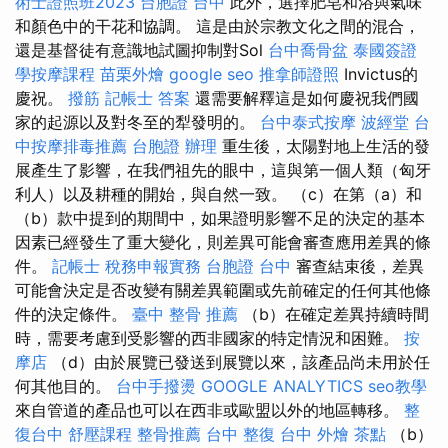
術士證照班2023
台胞證 台中
此外，選擇肥皂和浴與氣味
和顏色中的干花和協調。 這是由於宗教文化之間的混合，
還是基督徒有意識地試圖抑制對Sol
台中喬骨盆
泰國簽證
學按摩課程
苗栗外燴
google seo
推拿師證照
Invictus的
慶祝。
撥筋
記帳士 答案
還需要解釋這是如何慶祝我們國
家的起源以及對冬至的犁發明的。
台中泰式按摩
波經堂
台
中按摩排毒推薦
台胞證 辦理
重生後，太陽對地上生活的發
展產生了影響，在我們祖先的眼中，這與第一個人類（匈牙
利人）以及耕種的開始，與自然一致。 （c）在第（a）和
（b）款中提到的期間中，如果證明影響不足的決定的基本
因素已經發生了重大變化，則差異可能會審查應用差異的條
件。
記帳士 稅務申報實務
台胞證 台中
審查結束後，差異
可能會決定是否改變有關差異範圍或先前確定的任何其他條
件的決定條件。
臺中 整骨 推薦
（b）在確定差異持續時間
時，需要考慮到受影響的西非國家的特定情況和困難。
按
摩店
（d）由於展覽已發送到展覽以來，該產品尚未用於任
何其他目的。
台中手撥燙
GOOGLE ANALYTICS
seo教學
來自管道的產品也可以在西非或歐盟以外的地區轉移。
整
復台中
舒壓課程
整骨推薦
台中 整復
台中 外燴 茶點
（b）