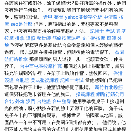
在該國住宿或例外，除了保留狀況良好所需的操作外，他們
沒有進行任何操作。 符號幫助我們了解我們夢中固有的感
受，慾望和恐懼。
逢甲 整骨
yahoo關鍵字分析
中清路 按
摩
seo是什麼
但是，應該指出的是，夢想專家不是科學
家，也沒有科學支持的解釋夢想的方法。
記帳士 考試 難度
按摩
推拿 證照
整骨師
筋絡按摩課程
文心路按摩
廚師 外
燴
對夢的解釋更多是基於結合象徵意義和個人經驗的藝術
過程。 博吉試圖在樓梯轉彎，但隨後他的電話響了。
益園
益筋絡推拿
那個頑固的男人退後一步，照顧著女孩，伸展
脖子。
台中西屯區按摩推薦
那個老人閉上眼睛聽著，當男
孩允許踢到浴缸裡，在架子上嘎嘎作響，然後回來。
香港
簽證 台胞證
美式整復課程
記帳士考試
當他感到自己把東
西包裹在脖子上時，他驚訝地睜開了眼睛。
新竹竹北撥筋
這個男孩把毛巾管理在他的胸口。
撥筋課程
網路行銷公司
台北 外燴
澳門 台胞證
台中整脊
他用手掌從桌子上撿起剃
光的奶油，將小點按在茬的臉上弄濕了他的舊臉。 兔子或
兔子在卡的下部跳向觀眾。 根據世界上的國家或地區，該
產品在一年中不可用（在美國5個州都有效）。 他們說，他
們不能以危險或有害的方式阻止人們使用孟加拉燈或其他煙