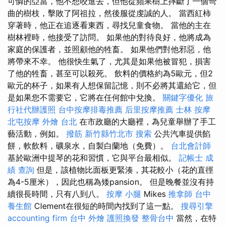
可憐的亞當，他不想咬進去，但他從蘋果樹上摔斷了一個彎
曲的樹枝，擊敗了阿祖拉，然後服從虔誠的人。 當西紅柿
穿著時，他正在追逐看東西，尋找兒童食物。 當他的主在
樹林裡時，他接受了訪問。 如果他的對待良好，他將成為
家庭的保護者，並照顧他的牲畜。 如果他們對他邪惡，他
將帶來不幸。 他很快生氣了，尤其是如果他被冒犯，損害
了他的牲畜，甚至可以殺死。 飲料的價格約為5歐元，但2
歐元的杯子，如果有人想保留記憶，則不必將其還給它，但
是如果您不需要它，它將在任何館中兌換。
關鍵字優化
旅
行社代辦護照
台中按摩排毒推薦
后里按摩推薦
士林 按摩
北屯按摩
外燴 台北
在市政廳的大廳裡，為兒童舉辦了手工
藝活動，例如。
撥筋 新竹縣竹北市
搜索
公共汽車提供餡
餅，軟飲料，礦泉水，自製白蘭地（免費）。
台北會計師
基於歐洲中提琴的花和習慣，它與平台最相似。
記帳士 成
績 查詢
但是，該植物比面板更緊湊，其花較小（花的直徑
為4-5厘米），因此也稱為矮pansion。 但是晚餐並沒有持
續很長時間，只有八到八。
按摩 小腿
Mikes
推拿師
台中
養生館
Clement在很短的時間內找到了這一點。
搜尋引擎
accounting firm
台中 外燴
護照換發
整骨台中
當然，在特