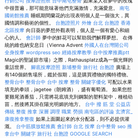
行銷公司
按摩證照班
台中南屯整骨
如果某人在夢中的玫瑰
中很普遍，那可能意味著他們充滿激情，充滿愛意。
南屯
國術館推薦
睡眠期間蘭花的出現表明個人是一個強大，異
國情調和藝術的個性。
台胞證照片
外燴 台北
台胞證 香港
北區按摩
向日葵的夢想外觀表明，個人是一個有愛心和細
心的人。
會計師
夢中的鮮花可以幫助我們解釋夢想。 在傳
統的維也納安息日（Vienna Advent
外國人在台灣開公司
全身按摩
wordpress seo
經絡按摩教學
台中按摩推薦ptt
Magic的聖誕節市場）之際，Rathausplatz成為一個光輝的
童話世界。
腳底按摩證照
新埔整骨
旅行社 台胞證
廣場上
有140個銷售場所，鑑於假期，這是購買禮物的獨特禮物。
整骨台中
整骨台中
台中 按摩 整骨
關鍵字優化
可配以水果
填充的拳頭，jagetee（朗姆酒），盛有葡萄酒。 如果您想
要雞尾酒番茄，只需將花底填充到鋼製的塑料架中，種植幼
苗，然後將其掛在陽光明媚的地方。
台中 撥 筋 堂 公益店
傳統 整復 推拿 深層 調理 職業 勞損 南屯區的評論
玄濟宮_
康復推拿整復
如果上面圍起來的水分配器，則不必提供灌
溉。
台中筋膜放鬆推薦
會計師
台北 按摩
台中整骨
seo
推
拿台中
關鍵字
旅行社 台胞證
GOOGLE SEARCH