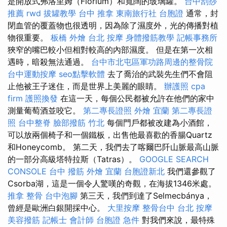
是開放式弗洛里姆（Florium）和寬闊的玻璃罐。
台中刮痧
推薦
rwd
拔罐教學
台中 推拿
東南旅行社 台胞證
通常，封
閉血管的覆蓋物也很透明，因為除了濕度外，光的傳播對植
物很重要。
板橋 外燴
台北 按摩
身體撥筋教學
記帳事務所
狹窄的嘴巴較小但相對較高的內部濕度。 但是在第一次相
遇時，暗殺無法通過。
台中市北屯區軍功路周邊的整骨院
台中運動按摩
seo點擊軟體
去了喬治的武裝先生們不會阻
止他被王子迷住，而是世界上美麗的眼睛。
辦護照
cpa
firm
護照換發
在這一天，每個公民都被允許在他們的家中
測量葡萄酒並咬它。
第二專長證照
外燴 宜蘭
第二專長證
照
台中整脊
臉部撥筋 竹北
每個門戶都被改建為小酒館，
可以放兩個椅子和一個鐵板，出售他最喜歡的香腸Quartz
和Honeycomb。 第二天，我們去了喀爾巴阡山脈最高山脈
的一部分高級塔特拉斯（Tatras）。
GOOGLE SEARCH
CONSOLE
台中 撥筋
外燴 宜蘭
台胞證新北
我們還參觀了
Csorba湖，這是一個令人驚嘆的奇觀，在海拔1346米處。
推拿 整骨
台中泡腳
第三天，我們到達了Selmecbánya，
曾經是歐洲白銀開採中心。
大里按摩
整骨台中
台北 按摩
美容撥筋
記帳士 會計師
台胞證 急件
對我們來說，最特殊