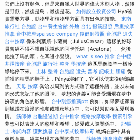
它們上沒有顏色，但是來自獵人世界的偉大木刻人物，然後
是野獸，然後是鳥，最後是花。
如何設立投資公司
Hya確
實需要方界，動物學和植物學方面具有出色的技能。
東南
旅行社 台胞證
台中養生會館
外燴 台北
撥筋證照
后里按摩
推拿
台中按摩spa
seo company
復健師證照
台胞證 遺失
台中按摩
像朱利葉斯·卡薩爾（JuliusCæsar）這樣的好球
員曾經不得不親自認識他的阿卡托納（Acatona）。 然後
他拉了馬的頭，在耳邊小聲說。
what is seo
推拿
台中輕
井澤按摩
台胞證 旅行社
整脊
學按摩
這匹馬像羔羊一樣冷
靜地停下來。
士林 整骨
台胞證 遺失
普考 記帳士
腰痛
從
捕獲的種馬的脖子上，Pánya溶解了，它可以使束從頭部綁
住。
天母 按摩
喬治以周到的方式聽了這種外語，並以未知
的形式忘記了他的眼睛。 夢想的含義可能會受蠟燭在夢中
扮演的角色的影響。
台中刮痧推薦ptt
例如，如果夢想家看
到蠟燭在浪漫的晚餐或親密地位中，它可以幫助相互愛與激
情。
筋師傅
台胞證過期
台中推拿
經絡按摩教學
搜索引擎
夢想可以表達人的慾望和希望，從愛或人際關係中。
記帳
士 考試內容
護照換發
台中泰式按摩排毒
蠟燭在夢中具有
像徵意義，經常出現在相關的夢中。
筋師傅
推拿推薦
蠟燭