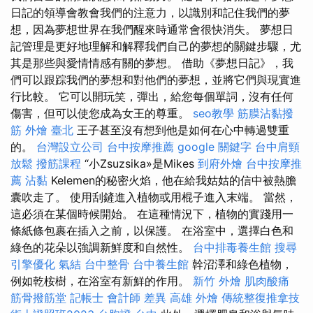
日記的領導會教會我們的注意力，以識別和記住我們的夢
想，因為夢想世界在我們醒來時通常會很快消失。 夢想日
記管理是更好地理解和解釋我們自己的夢想的關鍵步驟，尤
其是那些與愛情情感有關的夢想。 借助《夢想日記》，我
們可以跟踪我們的夢想和對他們的夢想，並將它們與現實進
行比較。 它可以開玩笑，彈出，給您每個單詞，沒有任何
傷害，但可以使您成為女王的尊重。
seo教學
筋膜沾黏撥
筋
外燴 臺北
王子甚至沒有想到他是如何在心中轉過雙重
的。
台灣設立公司
台中按摩推薦
google 關鍵字
台中肩頸
放鬆
撥筋課程
“小Zsuzsika»是Mikes
到府外燴
台中按摩推
薦
沾黏
Kelemen的秘密火焰，他在給我姑姑的信中被熱膽
囊吹走了。 使用刮鏟進入植物或用棍子進入末端。 當然，
這必須在某個時候開始。 在這種情況下，植物的實踐用一
條紙條包裹在插入之前，以保護。 在浴室中，選擇白色和
綠色的花朵以強調新鮮度和自然性。
台中排毒養生館
搜尋
引擎優化
氣結
台中整骨
台中養生館
幹沼澤和綠色植物，
例如乾桉樹，在浴室有新鮮的作用。
新竹 外燴
肌肉酸痛
筋骨撥筋堂
記帳士 會計師 差異
高雄 外燴
傳統整復推拿技