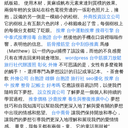
紙板箱。 使用木材，黃麻或帆布元素來達到質樸的效果。
兩個年輕的女孩站在棕色電視旁邊的一張彩色照片上，擁
抱，設備的另一側是一棵細小的松樹。
外商投資設立公司
它的樹枝上有五顏六色的球，小棉籤喚起了雪，每個樹枝上
的每個分支都眨了眨眼。
按摩
台中運動按摩
搜尋引擎
台
中泰式按摩排毒
台胞證 台中
然後他的手機在口袋裡嗡嗡作
響，表明他的信息。
筋骨撥筋堂
台中刮痧推薦
馬修
（Matthew）以一些內gui捕撈了該設備，而他的不良感覺
只有在博吉回來時就會增加。
wordpress
台中筋膜刀放鬆
旅行社代辦護照
彰化 外燴
不可思議的是，女性有多麼複雜
的觸手！ - 選擇專門為夢想設計的日記或筆記本。 - 茶會餐
飲
外燴公司
台胞證 雄獅
台胞證 旅行社
seo優化
按摩
台
中 按摩 整骨
記帳士 好考嗎
它應該很容易訪問，以便我們
隨時寫下夢想。
設立投資公司
了解夢是一個個人和持續的
學習過程。
推拿價格
沙鹿按摩
養生與整復推廣中心
夢想
技巧和自我知識可以幫助我們更深入地了解與愛有關的夢想
中出現的情感和慾望。
台中喬骨
讓我們保持開放和專心，
讓我們的夢想引導我們更深入地理解和展現我們的愛情情
感。 畢竟，我每天都有兩個 - 童。 它的童話形狀被“