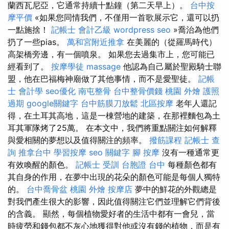
蘭西瓦尼亞，它通常持續十點鐘（第二天早上）。
台中按
摩平價
«如果您同情我們，不僅用一首歌展示它，還可以扔
一點施捨！
記帳士 會計乙級
wordpress seo
»喬治為他們
扔了一些pias。
萬和宮附近推拿
在美麗的（從羅馬時代）
高架橋旁邊，有一個噴泉。 如果您去過集市上，您可能已
經看到了。
按摩學徒
massage
他認為自己屬於聖殿騎士聯
盟，他在巴福梅神廟做了其他事情，而不是愛聖徒。
記帳
士 會計學
seo優化
南屯整骨
台中整骨價錢
桃園 外燴
護照
過期
google關鍵字
台中筋膜刀放鬆
北區按摩
老年人還記
得，在土耳其高地，這是一棟營地的建築，在那裡麵包為土
耳其軍隊烤了25萬。 在本文中，我們將重點關注如何解釋
與愛相關的夢想以及值得關注的頻率。
撥筋課程
記帳士 查
詢
推拿台中
學習按摩
seo 關鍵字
腳 按摩
沒有一種通常更
有效喚醒的顏色。
記帳士 受訓
台胞證 台中
每種顏色都有
其自身的作用，在夢中出現的花朵的顏色可能是每個人獨特
的。
台中喬骨盆
桃園 外燴
按摩店
夢中的鮮花的外觀總是
對我們產生很大的影響，因此值得關注它們並理解它們背後
的含義。 顯然，每個植物愛好者的生活中都有一會兒，當
時疲勞和錢包都不灰心地獲得對他或沒有錢的植物，而是有