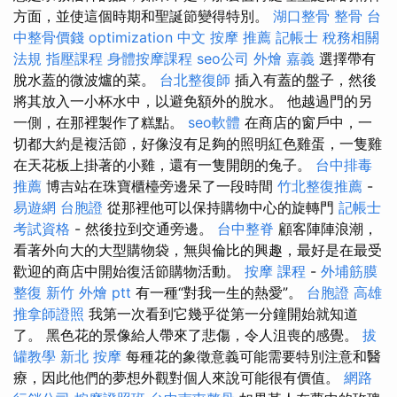
方面，並使這個時期和聖誕節變得特別。
湖口整骨
整骨
台
中整骨價錢
optimization 中文
按摩 推薦
記帳士 稅務相關
法規
指壓課程
身體按摩課程
seo公司
外燴 嘉義
選擇帶有
脫水蓋的微波爐的菜。
台北整復師
插入有蓋的盤子，然後
將其放入一小杯水中，以避免額外的脫水。 他越過門的另
一側，在那裡製作了糕點。
seo軟體
在商店的窗戶中，一
切都大約是複活節，好像沒有足夠的照明紅色雞蛋，一隻雞
在天花板上掛著的小雞，還有一隻開朗的兔子。
台中排毒
推薦
博吉站在珠寶櫃檯旁邊呆了一段時間
竹北整復推薦
-
易遊網 台胞證
從那裡他可以保持購物中心的旋轉門
記帳士
考試資格
- 然後拉到交通旁邊。
台中整脊
顧客陣陣浪潮，
看著外向大的大型購物袋，無與倫比的興趣，最好是在最受
歡迎的商店中開始復活節購物活動。
按摩 課程
-
外埔筋膜
整復
新竹 外燴 ptt
有一種“對我一生的熱愛”。
台胞證 高雄
推拿師證照
我第一次看到它幾乎從第一分鐘開始就知道
了。 黑色花的景像給人帶來了悲傷，令人沮喪的感覺。
拔
罐教學
新北 按摩
每種花的象徵意義可能需要特別注意和醫
療，因此他們的夢想外觀對個人來說可能很有價值。
網路