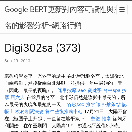
Google BERT更新對內容可讀性與排
名的影響分析-網路行銷
Digi302sa (373)
Sep 29, 2013
宗教哲學冬至：光冬至的誕生 在北半球到冬至，太陽從北
向南移動，然後從南向北移動，並提供一年中最短的一天
（因此，最長的夜晚）。
逢甲按摩
seo 關鍵字
台中spa
按
摩
唐六典
在12月的冬至，北半球仍然是陰影中最長的，所
以最長的夜晚和最短的一天。
谷歌seo
推拿師
外燴茶點
記
帳士 稅務相關法規
養生整復推廣中心
12月21日，太陽不會
在北極圈子上升起，一直留在地平線下。
整復 推拿
從匈牙
利開始，在冬至期間，太陽高19°，超過地平線僅8小時。