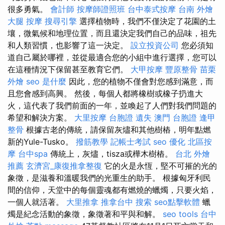
很多勇氣。
會計師
按摩師證照班
台中泰式按摩
台南 外燴
大腿 按摩
搜尋引擎
選擇植物時，我們不僅決定了花園的土
壤，微氣候和地理位置，而且還決定我們自己的品味，祖先
和人類習慣，也影響了這一決定。
設立投資公司
您必須知
道自己屬於哪裡，並從最適合您的小組中進行選擇，您可以
在這種情況下保留甚至教育它們。
大甲按摩
豐原整骨
苗栗
外燴
seo 是什麼
因此，您的植物不僅會對您感到滿意，而
且您會感到高興。 然後，每個人都將橡樹或橡子扔進大
火，這代表了我們前面的一年，並喚起了人們對我們問題的
希望和解決方案。
大里按摩
台胞證 遺失
澳門 台胞證
逢甲
整骨
根據古老的傳統，請保留灰燼和其他樹樁，明年點燃
新的Yule-Tusko。
撥筋教學
記帳士考試
seo 優化
北區按
摩
台中spa
傳統上，灰燼，tisza或樺木樹樁。
台北 外燴
推薦
玄濟宮_康復推拿整復
它的火是永恆，堅不可摧的光的
象徵，是滋養和溫暖我們的光重生的助手。 根據匈牙利民
間的信仰，天堂中的每個靈魂都有燃燒的蠟燭，只要火焰，
一個人就活著。
大里推拿
推拿台中
搜索
seo點擊軟體
蠟
燭是紀念活動的象徵，象徵著和平與和解。
seo tools
台中