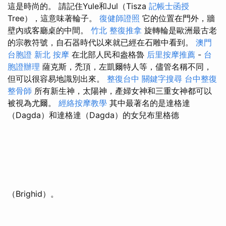
這是時尚的。 請記住Yule和Jul（Tisza
記帳士函授
Tree），這意味著輪子。
復健師證照
它的位置在門外，牆
壁內或客廳桌的中間。
竹北 整復推拿
旋轉輪是歐洲最古老
的宗教符號，自石器時代以來就已經在石雕中看到。
澳門
台胞證
新北 按摩
在北部人民和盎格魯
后里按摩推薦
-
台
胞證辦理
薩克斯，禿頂，左凱爾特人等，儘管名稱不同，
但可以很容易地識別出來。
整復台中
關鍵字搜尋
台中整復
整骨師
所有新生神，太陽神，產婦女神和三重女神都可以
被視為尤爾。
經絡按摩教學
其中最著名的是達格達
（Dagda）和達格達（Dagda）的女兒布里格德
（Brighid）。