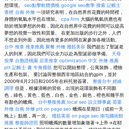
想環境。
seo點擊軟體價格
google seo教學
搜索
記帳士
查榜
台南 外燴
一項研究表明，在自然界所花費的時間裡，
身體的氧氣水平也在增加。
cpa firm
大腦的氧氣供應也有
助於增加夢想的外觀，因此在自然界中花費的時間可以提高
夢想的視覺一致性和質量。 在更加出版的步行之外，人們
不想走到外面，因此他有更多的時間在家參加各種活動。
台中 推拿
推拿推薦
聚餐 外燴
撥筋美容
我們超出了聖誕老
人的到來，因此我們可以全力以赴為聖誕節做準備。
天母
按摩
台胞證桃園
后里推拿
optimization 中文
外燴 推薦
ptt
記帳士 書
牛角撥筋
您可以開始整理，公寓裝飾，禮物
生產和包裝。 要討論與整個西非地區結合的gpm，並於
2000年6月23日和2005年在科托努簽署。
整復台中
經絡
調理
但是，根據清晰的習俗，出現的花環裝飾有不同顏
色，綠色，黃色，藍色，白色，金色，銀色，橙色和幾乎所
有顏色的蠟燭。
台中整復推薦
local seo
設立辦事處
苗栗
外燴
台南 外燴 ptt
on page seo
蠟燭在星期日（或前一天
晚上）點燃，再一次。
撥筋美容
on page seo
南屯國術館
推薦
整復師證照
照明蠟燭的數量增加象徵著→上帝→在耶