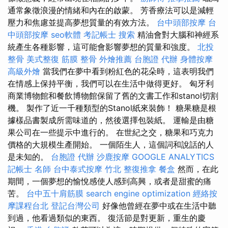
通常象徵浪漫的情緒和內在的啟蒙。 芳香療法可以是減輕
壓力和焦慮並提高夢想質量的有效方法。
台中頭部按摩
台
中頭部按摩
seo軟體
考記帳士
搜索
精油會對大腦和神經系
統產生各種影響，這可能會影響夢想的質量和強度。
北投
整骨
美式整復 筋膜
整骨
外燴推薦
台胞證 代辦
身體按摩
高級外燴
當我們在夢中看到粉紅色的花朵時，這表明我們
在情感上保持平衡，我們可以在生活中做得更好。 匈牙利
商業博物館和餐飲博物館保留了舊的文書工作和stanol切割
機。 製作了近一千種類型的Stanol紙來裝飾！ 糖果糖是根
據樣品書製成所需味道的，然後選擇包裝紙。 運輸是由糖
果公司在一些提示中進行的。 在世紀之交，糖果和巧克力
價格的大規模生產開始。 一個陌生人，這個詞和說話的人
是未知的。
台胞證 代辦
沙鹿按摩
GOOGLE ANALYTICS
記帳士 名師
台中泰式按摩
竹北 整復推拿
餐盒
然而，在此
期間，一個夢想的愉悅感使人感到高興，或者是甜蜜的痛
苦。
台中五十肩筋膜
search engine optimization
經絡按
摩課程台北
登記台灣公司
好像他曾經在夢中或在生活中聽
到過，他看過類似的東西。 復活節是對更新，重生的慶