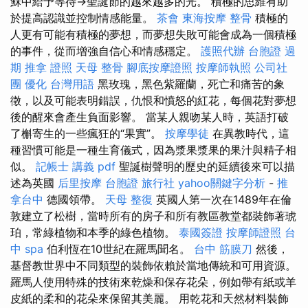
穌中給予等待→聖誕節的越來越多的光。 積極的思維有助
於提高認識並控制情感能量。
茶會
東海按摩
整骨
積極的
人更有可能有積極的夢想，而夢想失敗可能會成為一個積極
的事件，從而增強自信心和情感穩定。
護照代辦
台胞證 過
期
推拿 證照
天母 整骨
腳底按摩證照
按摩師執照
公司社
團
優化 台灣用語
黑玫瑰，黑色紫羅蘭，死亡和痛苦的象
徵，以及可能表明錯誤，仇恨和憤怒的紅花，每個花對夢想
後的醒來會產生負面影響。 當某人親吻某人時，英語打破
了槲寄生的一些瘋狂的“果實”。
按摩學徒
在異教時代，這
種習慣可能是一種生育儀式，因為漿果漿果的果汁與精子相
似。
記帳士 講義 pdf
聖誕樹聲明的歷史的延續後來可以描
述為英國
后里按摩
台胞證 旅行社
yahoo關鍵字分析
-
推
拿台中
德國領帶。
天母 整復
英國人第一次在1489年在倫
敦建立了松樹，當時所有的房子和所有教區教堂都裝飾著琥
珀，常綠植物和本季的綠色植物。
泰國簽證
按摩師證照
台
中 spa
伯利恆在10世紀在羅馬聞名。
台中 筋膜刀
然後，
基督教世界中不同類型的裝飾依賴於當地傳統和可用資源。
羅馬人使用特殊的技術來乾燥和保存花朵，例如帶有紙或羊
皮紙的柔和的花朵來保留其美麗。 用乾花和天然材料裝飾