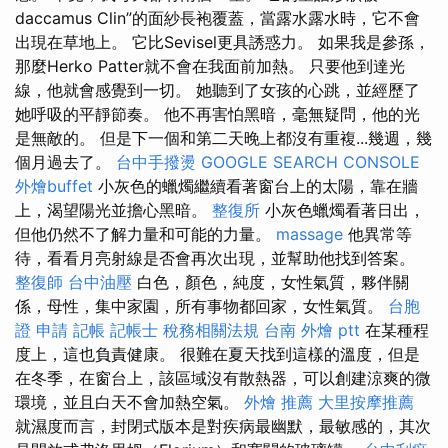
daccamus Clin”的面紗長袍覆蓋，當露水露水時，它不會
出現在草地上。 它比Sevisel更具誘惑力。 如果我是參孫，
那麼Herko Patter就不會在我面前加熱。 只要他到達光
線，他就會感覺到一切。 她聽到了女孩的心跳，並經歷了
她呼吸的平靜節奏。 他不再害怕黑暗，毫無疑問，他的光
是無敵的。 但是下一個和第二天晚上都沒有重複...幾週，幾
個月過去了。
台中手撥燙
GOOGLE SEARCH CONSOLE
外燴buffet
小灰色的蠟燭繼續看著窗台上的太陽，靠在牆
上，渴望陽光並擔心黑暗。
整復所
小灰色蠟燭看著日出，
但他仍然不了解力量和可能的力量。
massage
他異常等
待，看看月亮射線是否會再次出現，並幫助他找到答案。
整復師
台中油壓
白色，顏色，純度，女性氣質，夥伴關
係，母性，集中家園，所有事物都回家，女性氣質。
台胞
證 申請
記帳
記帳士 稅務相關法規
台南 外燴 ptt
在某種程
度上，這也負責健康。 很難在夏天找到這樣的溫度，但是
在冬季，在窗台上，該區域沒有散熱器，可以創建涼爽的微
環境，並且白天不會加熱空氣。
外燴 推薦
大里按摩推薦
就濕度而言，封閉式版本是對疾病最幽默，最敏感的，其次