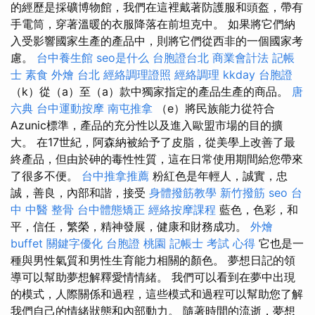
的經歷是採礦博物館，我們在這裡戴著防護服和頭盔，帶有
手電筒，穿著溫暖的衣服降落在前坦克中。 如果將它們納
入受影響國家生產的產品中，則將它們從西非的一個國家考
慮。
台中養生館
seo是什么
台胞證台北
商業會計法 記帳
士
素食 外燴 台北
經絡調理證照
經絡調理
kkday 台胞證
（k）從（a）至（a）款中獨家指定的產品生產的商品。
唐
六典
台中運動按摩
南屯推拿
（e）將民族能力從符合
Azunic標準，產品的充分性以及進入歐盟市場的目的擴
大。 在17世紀，阿森納被給予了皮脂，從美學上改善了最
終產品，但由於砷的毒性性質，這在日常使用期間給您帶來
了很多不便。
台中推拿推薦
粉紅色是年輕人，誠實，忠
誠，善良，內部和諧，接受
身體撥筋教學
新竹撥筋
seo
台
中 中醫 整骨
台中體態矯正
經絡按摩課程
藍色，色彩，和
平，信任，繁榮，精神發展，健康和財務成功。
外燴
buffet
關鍵字優化
台胞證 桃園
記帳士 考試 心得
它也是一
種與男性氣質和男性生育能力相關的顏色。 夢想日記的領
導可以幫助夢想解釋愛情情緒。 我們可以看到在夢中出現
的模式，人際關係和過程，這些模式和過程可以幫助您了解
我們自己的情緒狀態和內部動力。 隨著時間的流逝，夢想