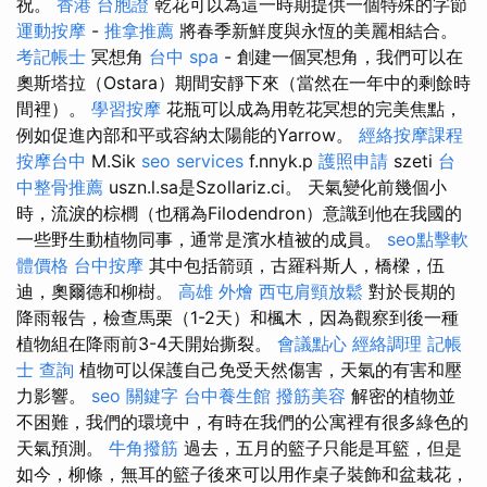
祝。
香港 台胞證
乾花可以為這一時期提供一個特殊的字節
運動按摩
-
推拿推薦
將春季新鮮度與永恆的美麗相結合。
考記帳士
冥想角
台中 spa
- 創建一個冥想角，我們可以在
奧斯塔拉（Ostara）期間安靜下來（當然在一年中的剩餘時
間裡）。
學習按摩
花瓶可以成為用乾花冥想的完美焦點，
例如促進內部和平或容納太陽能的Yarrow。
經絡按摩課程
按摩台中
M.Sik
seo services
f.nnyk.p
護照申請
szeti
台
中整骨推薦
uszn.l.sa是Szollariz.ci。 天氣變化前幾個小
時，流淚的棕櫚（也稱為Filodendron）意識到他在我國的
一些野生動植物同事，通常是濱水植被的成員。
seo點擊軟
體價格
台中按摩
其中包括箭頭，古羅科斯人，橋樑，伍
迪，奧爾德和柳樹。
高雄 外燴
西屯肩頸放鬆
對於長期的
降雨報告，檢查馬栗（1-2天）和楓木，因為觀察到後一種
植物組在降雨前3-4天開始撕裂。
會議點心
經絡調理
記帳
士 查詢
植物可以保護自己免受天然傷害，天氣的有害和壓
力影響。
seo 關鍵字
台中養生館
撥筋美容
解密的植物並
不困難，我們的環境中，有時在我們的公寓裡有很多綠色的
天氣預測。
牛角撥筋
過去，五月的籃子只能是耳籃，但是
如今，柳條，無耳的籃子後來可以用作桌子裝飾和盆栽花，