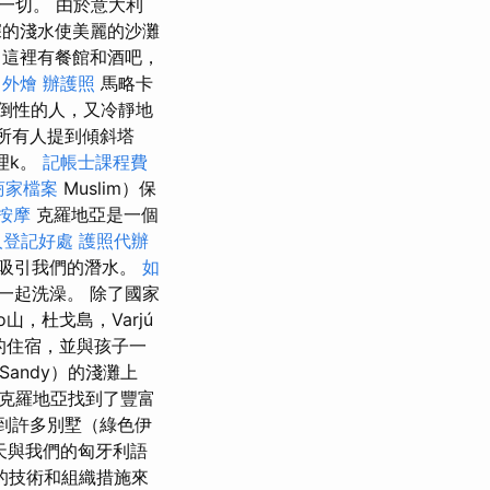
一切。 由於意大利
的淺水使美麗的沙灘
這裡有餐館和酒吧，
 外燴
辦護照
馬略卡
，壓倒性的人，又冷靜地
向所有人提到傾斜塔
理k。
記帳士課程費
e商家檔案
Muslim）保
按摩
克羅地亞是一個
人登記好處
護照代辦
吸引我們的潛水。
如
一起洗澡。 除了國家
vo山，杜戈島，Varjú
的住宿，並與孩子一
andy）的淺灘上
在克羅地亞找到了豐富
找到許多別墅（綠色伊
天與我們的匈牙利語
的技術和組織措施來