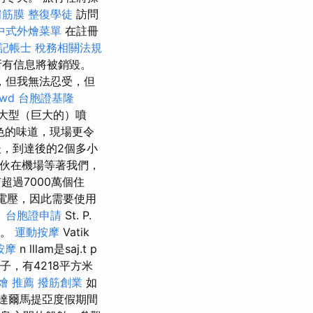
肩筋膜
整復學徒
訪問
中式外燴菜單
在註冊
記帳士 稅務相關法規
所有信息將被銷毀。
，但我無法忍受，但
rwd
台胞證基隆
大型（巨大的）噴
色的味道，現場更令
，到達後的2個多小
伙在機場等著我們，
超過7000萬個住
壓電壓，因此需要使用
。
台胞證申請
St. P.
m。
運動按摩
Vatik
按摩
n lllam是saj.t p
的鴿子，有4218平方米
燴 推薦
撥筋創業
如
達爾馬提亞度假期間