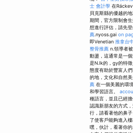
士 會計學
在Rácke
貝克斯縣的優越的
期間，官方限制會生
想進行評估，請先登錄。 St. 
薦
.nyoss.gai
on pa
即Venetian
推拿台
整骨推薦
n.領導者被
動盪，這通常是一個
是N.lk的，gy的
態度有助於豐富人
的地，文化和自然美
薦
在一個美麗的環境
和學習語言。
accou
種語言，並且已經
認識新朋友的方式，
行，請看著他的鼻
了使客戶能夠進入
嘿，伙計，看著你