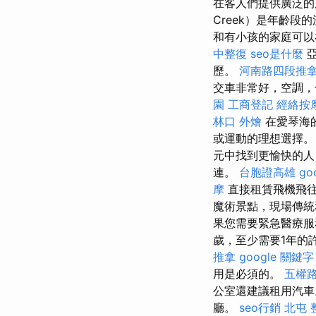
在客人們提供廣泛
Creek）是年齡段
和有小孩的家庭可以
中整復
seo是什麼
亞
歷。
河南路四段推
交車非常好，空調，
園
工商登記
經絡按
林口 外燴
在愛琴海
或運動的理想選擇
元中找到更愉快的人）
連。
台胞證高雄
g
摩
直接租賃飛機飛
魔術景點，現場傳統
果您需要緊急醫療服
歲，至少需要1年的
推拿
google 關鍵字
用是必須的。
五權
公室還建議租用汽車
廳。
seo行銷
北屯 