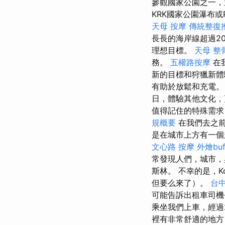
參觀國家公園之一
KRK國家公園瀑布或
天母 按摩
傳統整復
長長的海岸線超過2
理想目標。
天母 整
務。
五權路按摩
在
新的目標和狩獵新
有助於放鬆和充電
日，體驗其他文化，
值得記住的特殊需求
規概要
在我們去之前
是在城市上方有一個
文心路 按摩
外燴buf
常發現人們，城市，與
斯林。 不幸的是，
但要么來了）。
台
可能告訴出租車司
乘坐我們上車，經過
裡有非常舒適的地方