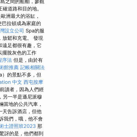
jet群島之間的船舶，參觀
的正確道路和目的地。
是歐洲最大的浴缸，
使巴拉頓成為家庭的
灣設立公司
Spa的服
放鬆和充電。 發現
和遠足都很有趣，它
以擺脫灰色的工作
程序法
但是，由於有
術館推薦
記帳相關法
na）的景點不多，但
zation 中文
西屯按摩
前讀者，因為人們經
，另一半是遜尼派穆
一輛當地的公共汽車，
一天告訴酒店，但他
訴我們，哦，他不會
術士證照班2023
那
驚訝的是，他們都到