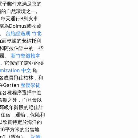
電子郵件來滿足您的
麗的自然環境之一。
每天運行8列火車
為Dolmus或收藏
地。
台胞證過期
竹北
陰沉而乾燥的安納托利
和阿拉伯語中的一些
帝國。
新竹整復推拿
，它保留了諾亞的傳
imization 中文
確
名成員飛往柏林，和
Garten
整復學徒
從各種程序選擇中進
假期之外，而只會以
高級年齡段的絕佳計
（住宿，運輸，保險和
們可以欣賞特定於海洋的
616平方米的出售地
m2（露台）...
記帳