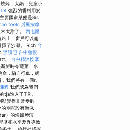
，燒烤，大鍋，兒童小
fet
強烈的香料用於
主要國家菜餚是Sis
seo tools
后里按摩
通常太甜了。
西屯體
要道路上，窗戶可以俯
擇了沙灘。 Rich
台
ic
辦護照
台中整復
latt。
台中精油按摩
是新鮮時令蔬菜，水
跳傘，騎自行車，網
斯，我們將有一個r。
課程
我們認為我們
麗的tja進入了T.R，
村別墅變得非常受歡
齊全的別墅設有游泳
dar）的海風琴演
程度和水平差異導致
冬天。 旅行社將採