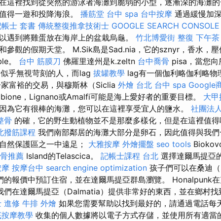
在這裡找到從突然的游泳者海灘到脆弱的小型，逐漸深的海灘的
，值得一遊和投降海浪。
播筋堂
台中 spa
台中按摩
通過緩慢加深
記帳士 套書
傳統整復推拿技術士
GOOGLE SEARCH CONSOLE
以遇到將雞蛋放在海岸上的盆栽烏龜。
竹北博愛街 整復
下午茶
參觀的假期天堂。 M.Sik島是Sad.nia，它的sznyr，香水
ble。
台中 筋膜刀
佛羅里達州是k.zeltn
台中喬骨
pisa，當您
ny似乎無視苛刻的人，而lag
拔罐教學
lag有一個伽利略伽利略物
一家富裕的交易，與穆斯林（Siclia
外燴 台北
台中 spa
Googl
ion​​e，Lignano或Amalfi可能是海上愛好者的重要目標。
大甲
因為它有很棒的海灘，您可以在這裡享受宜人的鹽水。
社團法
整骨
的確，它的野生動植物並不是那麼多樣化，但是在這裡值得
北撥筋課程
我們南部鄰居的海灘大部分是卵石，因此值得與我們
在自然保護區之一中遠足；
大雅按摩
外燴擺盤
seo tools
Bioko
骨推薦
Island的Telascica。
記帳士課程 台北
選擇達爾馬提亞
按摩
按摩台中
search engine optimization
孩子們可以在桑迪（S
的報價中預訂住宿，並在達爾馬提亞群島瀏覽。 Honalpunk
我們在達爾馬提亞（Dalmatia）提供非常好的東西，並在鄉村
 進修
牛排 外燴
如果您需要幫助以找到最好的，請通過電話每
底按摩教學
收集的個人數據將以電子方式存儲，並使用所有適當