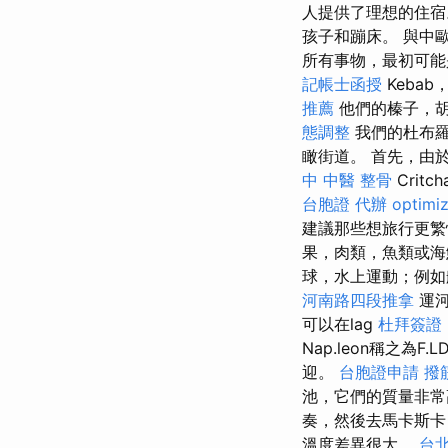
人提供了理想的住
孩子和蹦床。 與中
所有事物，最初可
記帳士函授
Kebab
推薦
他們的榛子，胡
態調整
我們的杜布羅
瞰街道。 首先，由於
中 中醫 整骨
Critc
台胞證 代辦
optimi
建議那些想旅行更繁
果，肉類，魚類或
球，水上運動；例
河南路四段推拿
運河
可以在lag
杜拜簽證
Nap.leon稱之
迎。
台胞證申請
撥
池，它們的質量非常
奏，然後去馬卡斯卡（
溫度差異很大。
台