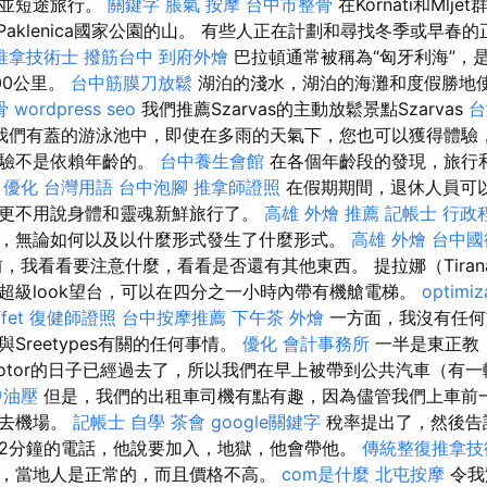
，並短途旅行。
關鍵字
脹氣 按摩
台中市整骨
在Kornáti和Ml
Paklenica國家公園的山。 有些人正在計劃和尋找冬季或早春
推拿技術士
撥筋台中
到府外燴
巴拉頓通常被稱為“匈牙利海”，
00公里。
台中筋膜刀放鬆
湖泊的淺水，湖泊的海灘和度假勝地
骨
wordpress seo
我們推薦Szarvas的主動放鬆景點Szarvas
台
我們有蓋的游泳池中，即使在多雨的天氣下，您也可以獲得體驗，
體驗不是依賴年齡的。
台中養生會館
在各個年齡段的發現，旅行
。
優化 台灣用語
台中泡腳
推拿師證照
在假期期間，退休人員可
更不用說身體和靈魂新鮮旅行了。
高雄 外燴 推薦
記帳士 行政
，無論如何以及以什麼形式發生了什麼形式。
高雄 外燴
台中國
，我看看要注意什麼，看看是否還有其他東西。 提拉娜（Tira
超級look望台，可以在四分之一小時內帶有機艙電梯。
optimi
fet
復健師證照
台中按摩推薦
下午茶 外燴
一方面，我沒有任何
Sreetypes有關的任何事情。
優化
會計事務所
一半是東正教
Kotor的日子已經過去了，所以我們在早上被帶到公共汽車（有
中油壓
但是，我們的出租車司機有點有趣，因為儘管我們上車前
機去機場。
記帳士 自學
茶會
google關鍵字
稅率提出了，然後告
2分鐘的電話，他說要加入，地獄，他會帶他。
傳統整復推拿技
，當地人是正常的，而且價格不高。
com是什麼
北屯按摩
令我