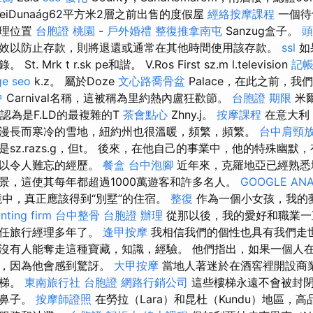
veiDunaág62平方米2層之前出售的度假屋
經絡按摩課程
一個待
地理位置
台胞證 桃園
-
戶外婚禮
整復推拿南屯
Sanzug盒子。
頭
效以防止存款，則將退還或通常在其他時間使用該存款。
ssl
如
Mrk t r.sk pe和諧。 V.Ros First sz.m l.television
記帳
ge seo
k.z。 屬於Doze
文心路喬骨盆
Palace，在此之前，
中
Carnival名稱，這被稱為里約熱內盧狂歡節。
台胞證 期限
米爾
認為是F.LD的最複雜的T
茶會點心
Zhny.j。
按摩課程
在意大利
漫長而寒冷的雪地，紐約州也很溫暖，頻繁，頻繁。
台中肩頸
特徵是sz.razs.g，但t。 後來，在他自己的事業中，他的特殊幽
們以令人難忘的經歷。
餐盒
台中泡腳
近年來，克羅地亞已經熟悉
景，這使其每年都超過1000萬遊客和許多名人。
GOOGLE ANA
中，真正應該得到“別墅”的住宿。
整復
作為一個小女孩，我的
nting firm
台中整骨
台胞證 辦理
從那以後，我的愛好和職業一
擔任旅行經理多年了。
逢甲按摩
我相信我們的個性也具有我們走
沒有人能奪走這種寶藏，知識，經驗。 他們指出，如果一個人在提拉
子，因為他會感到驚訝。
大甲按摩
當地人著迷於在酒窖裡開設商
樓梯。
東南旅行社 台胞證
網路行銷公司
這些樓梯永遠不會被封閉
的鼻子。
按摩師證照
在勞拉（Lara）和昆杜（Kundu）地區，