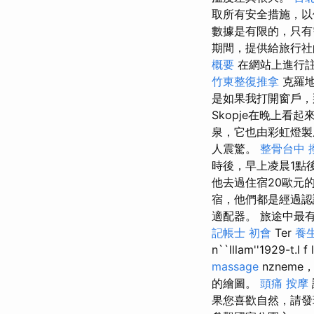
取所有安全措施，以
數據是有限的，只有
期間，提供給旅行社
概要
在網站上進行註
竹東整復推拿
克羅地
是如果我打開窗戶，
Skopje在晚上
泉，它也由彩虹燈
人震驚。
整骨台中
時後，早上凌晨1點
他去過住宿20歐元的
宿，他們都是經過
適配器。 旅途中最
記帳士 初會
Ter
養
n``lllam''1929-t.l f
massage
nzneme，
的繪圖。
頭痛 按摩
果您喜歡自然，請發現