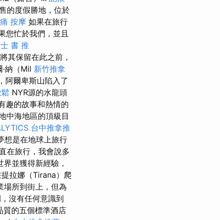
售的度假勝地，位於
痛 按摩
如果在旅行
果您忙於我們，並且
士 書 推
我們將其保留在此之前，
·納（Mil
新竹推拿
，阿爾卑斯山陷入了
放鬆
NYR源的水龍頭
默，有趣的故事和熱情的
地中海地區的頂級目
LYTICS
台中推拿推
夢想是在地球上旅行
直在旅行，我會說多
世界並獲得新經驗，
娜（Tirana）爬
業場所到街上，但為
，沒有任何意識到
高品質的五個標準酒店