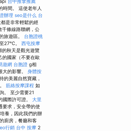
pi
台中推拿推薦
的時間。 這使老年人
證辦理
seo是什么
台
說都是非常輕鬆的經
數千條線路聯網，公
岸的旅遊區。
台胞證桃
至27°C。
西屯按摩
媚的秋天是觀光遊覽
己的國家（不要在歐
易遊網 台胞證
g相
很大的影響。
身體按
特的美麗自然寶藏，
物。
筋絡按摩課程
如
。 至少需要21
的國際許可證。
大里
通要求，安全帶的使
行了培養，因此我們的辦
全的廚房，餐廳和客
seo行銷
台中 按摩
2