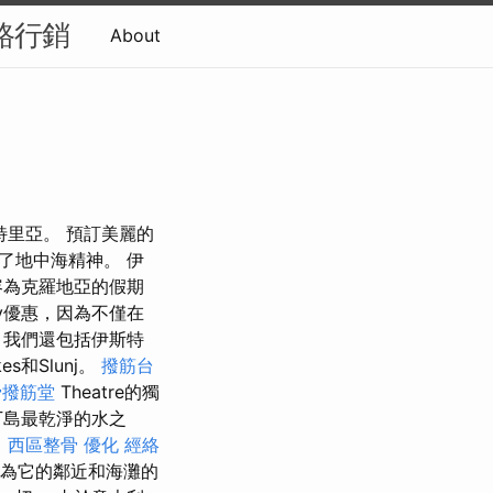
網路行銷
About
特里亞。 預訂美麗的
了地中海精神。 伊
容為克羅地亞的假期
cy優惠，因為不僅在
，我們還包括伊斯特
kes和Slunj。
撥筋台
骨撥筋堂
Theatre的獨
丁島最乾淨的水之
。
西區整骨
優化
經絡
為它的鄰近和海灘的