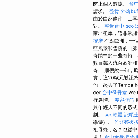
防止個人數據。
台中
請求。
整骨
外燴buf
由於自然條件，土耳
對。
整骨台中
seo
家出租車，這非常
按摩
有點歐洲，一個
亞風景和雪覆的山
奇蹟中的一些奇特，
數百萬人流向歐洲和
奇。 順便說一句，
實，這20歐元被認
他一起去了Tempelh
der
台中喬骨盆
We
行選擇。
美容撥筋
與年輕人不同的形
劃。
seo軟體
記帳士
導遊）。
竹北整復
祖母綠，名字也從中也獲
塊！
台中全身按摩