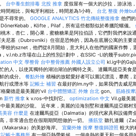
宿。
台中養生館排毒
北投 推拿
度假屋有一個大的沙拉，游泳池
歐時間相比，與匈牙利相比，時間差為1小時。
台北 整復
外燴buf
能是不尋常的。
GOOGLE ANALYTICS
竹北傳統整復推拿
他們的
，DönerKebab，Köfte，Pilaf，所有這些都類似於希臘陀螺儀。
桃木，杏仁，開心果，蜜糖糖果是阿拉伯語，它們對我們來說
夫尼基（Dubrovniki）住宿是恐怖的，因為在底層公寓的主
學校的sznet，他們從8月開始，意大利人在他們的國家作弊，選
ha，v.l.nb.z市場在山上的性別計劃中，在SSIC -LI的幾乎subtr.p
zation 中文
學整骨
台中整骨推薦
外國人設立公司
kl.ig中的Gaj
忙的人，以使其獨特的湖泊湖泊的獨特之美。 達爾馬提亞美食
海鮮的成分。
餐點外燴
積極的放鬆愛好者可以嘗試漂流，攀爬，
如航行或潛水等
記帳士 補習
在最好的lm.ny中，如果我們去威尼
格蘭德是最美麗的'vil
台中體態矯正
外燴 台北
gon。
筋絡按摩
n
新竹 推拿
k v.ros-中找到它。
optimization 中文
Vil.g最美
為F.LD中最美麗的沙龍。 近年來，美麗的沿海別墅和達爾馬提亞鄉
筋美容
什麼是
在達爾馬提亞（Dalmatia）的現代家具和設備
高，非常適合您在假期期間想做的一切。
播筋堂
聽扎達爾（Za
Makarska）的美妙海岸。
宜蘭外燴
按摩
整復師證照
較大的
北記帳士事務所
有一個亞熱帶氣候，一個炎熱的夏天和一個多雨的