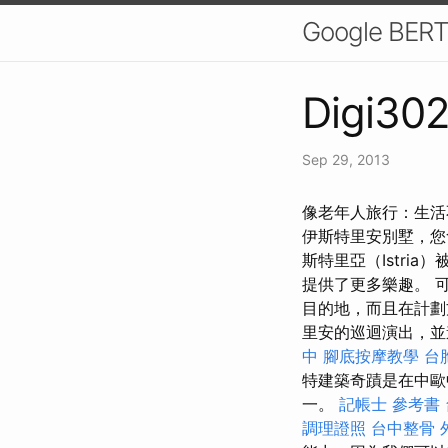
Google 
Digi302
Sep 29, 2013
像老年人旅行：生活
伊斯特里安別墅，您
斯特里亞（Istr
提供了更多樂趣。 可以為
目的地，而且在計
里安的巡迴演出，並進行
中
腳底按摩教學
台
特建築奇蹟是在中歐
一。
記帳士 參考書
調理證照
台中整骨