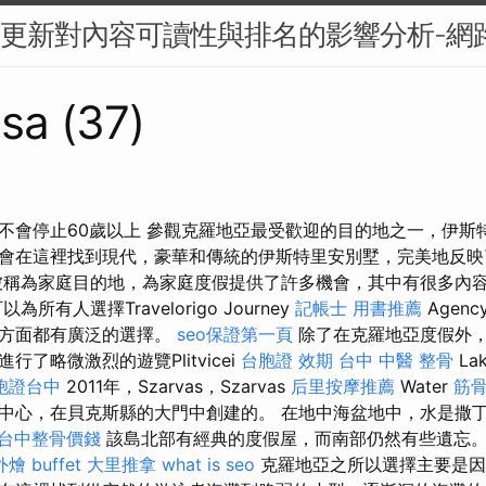
BERT更新對內容可讀性與排名的影響分析-
sa (37)
不會停止60歲以上 參觀克羅地亞最受歡迎的目的地之一，伊斯
會在這裡找到現代，豪華和傳統的伊斯特里安別墅，完美地反映
ia）被稱為家庭目的地，為家庭度假提供了許多機會，其中有很多內
所有人選擇Travelorigo Journey
記帳士 用書推薦
Agen
劃方面都有廣泛的選擇。
seo保證第一頁
除了在克羅地亞度假外
了略微激烈的遊覽Plitvicei
台胞證 效期
台中 中醫 整骨
La
胞證台中
2011年，Szarvas，Szarvas
后里按摩推薦
Water
筋
中心，在貝克斯縣的大門中創建的。 在地中海盆地中，水是撒
台中整骨價錢
該島北部有經典的度假屋，而南部仍然有些遺忘
外燴 buffet
大里推拿
what is seo
克羅地亞之所以選擇主要是因