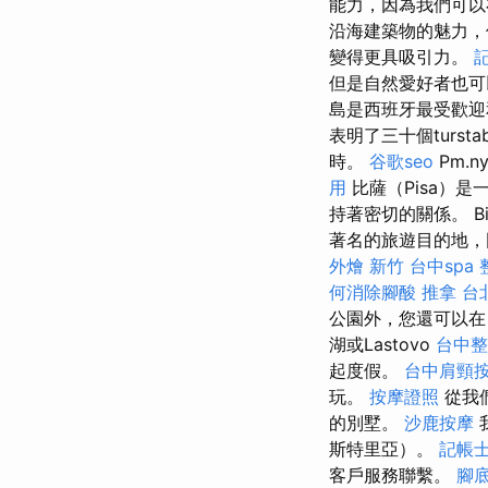
能力，因為我們可以
沿海建築物的魅力
變得更具吸引力。
但是自然愛好者也可
島是西班牙最受歡迎和
表明了三十個tursta
時。
谷歌seo
Pm.
用
比薩（Pisa）是
持著密切的關係。 Bib
著名的旅遊目的地，
外燴 新竹
台中spa
何消除腳酸
推拿
台
公園外，您還可以
湖或Lastovo
台中整
起度假。
台中肩頸
玩。
按摩證照
從我們
的別墅。
沙鹿按摩
斯特里亞）。
記帳士
客戶服務聯繫。
腳