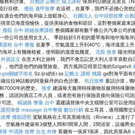
的服務和沙灘。
台胞證
記帳士 線上課程
保加利亞納皮克里克（Na
的流行目標。
撥筋
逢甲按摩
在這裡，在夏季，我們不必擔心突然
在適合他們的海岸線上放鬆身心。
社團法人
台中頭部按摩
台胞
得里亞海度假愉快，提供美味的食物和節目，這對整個家庭來
拿
撥筋 台中
經絡按摩課程
整個國家都有數千條公共汽車公司的
一些公司也使用女主人。 季節始於5月初的愛琴海和地中海海
摩課程
台中 整復
在夏季，空氣溫度上升到40°C，海洋溫度上升
的海岸上有幾種植被，使明顯的溫度低幾度。
北投 推拿
陽光明
。
外資設立
在意大利之旅時，我們不會忘記意大利人非常喜歡自
，他們是他們的鐘聲旅遊。 西方風與亞得里亞海的Szigetvil
oogle關鍵字排名
Sz.ljrs的Er.ss
記帳士 課程 桃園
ge對海平面有
往薩拉拉神話般的阿曼蘇丹的白色沙灘。
烏日按摩
童話沙漠，獨
和7000年的歷史。
推拿
建議每天服用特殊藥物並服用特殊藥
務，請諮詢酒店工作人員，或者您有旅行保險直接向保險公司諮詢
許可證。
精誠路 整復 台中
還建議替換中央文檔辦公室可以使用
護照換發
massage
台中整復
數位行銷
在土耳其，適用國際交
路按摩
撥筋證照
駕駛風格在土耳其里維埃拉（Riviera）上進
。 空氣條件建築有3個雙人間和1間單人間，2間浴室，設備齊
整骨
中清路 按摩
台北 外燴
客廳有一張床1張床，因此房屋為6