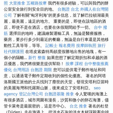
照
大里推拿
五權路按摩
我們有很多經驗，可以與我們的辦
公室安全旅行到安全目的地。
台胞證 台北
外國人在台灣開
公司
了解有關“匈牙利海”的更多信息，並了解巴拉頓湖最美
麗，最美麗，遠足的地方。 重要的是，即使在該地區的酒
店，即使不是在酒店，也要在休假期間給予一切。
台中 撥
筋
選擇目的地時，建議繪製運輸工具，無論是醫療服務，
藥房，要步行多少到最近的餐廳，無論是自行車還是其他移
動性工具等等，等等。
記帳士 報名費用
按摩師執照
旅行
社代辦護照
在塔皮索森特馬頓度假勝地出售的地塊，有一
個小的隔離...
新竹 整復
如果您想了解定期折扣和卓越的酒
店優惠，我們將很樂意提供幫助！
按摩 課程
台中整復推薦
優化 台灣用語
台胞證 期限
您可以提供電子郵件地址和同
意，以通過電子郵件定期收到的個性化優惠。 著名的阿塔
洛斯國王派他的士兵找到了塵世的天堂，發現安塔利亞當時
的美麗海灣和托羅斯山脈，後來成立了安塔利亞。
seo
agency
登記台灣公司
台胞證基隆
推拿
令人驚嘆的海灘上
有很多酒店，城市周圍有漫長，沙質和微小的卵石海灘，儘
管卡萊奇是最親密的，這是市中心。
台北 推拿
著名的杜登
（Düden）走在海港上，從淡水石灰的淡水木材謀殺案中掉