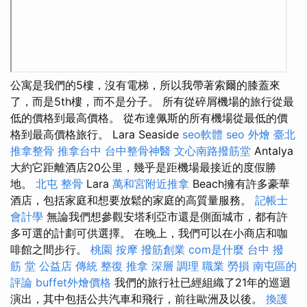
公寓是我們的5樓，沒有電梯，所以我帶著索爾的膝蓋來
了，而是5th樓，而不是分子。 所有從碎屑機場的旅行從最
低的價格到最高價格。 從布達佩斯的所有機場從最低的價
格到最高價格旅行。 Lara Seaside
seo軟體
seo
外燴 臺北
推拿整骨
推拿台中
台中整骨神醫
文心南路撥筋堂
Antalya
大約它距離酒店20公里，幾乎是距機場最接近的度假勝
地。
北屯 整骨
Lara
萬和宮附近推拿
Beach擁有許多豪華
酒店，包括家庭和想要放鬆的家庭的高質量服務。
記帳士
會計學
無論我們想參觀安塔利亞市還是側面城市，都有許
多可選的計劃可供選擇。 在晚上，我們可以在小商店和咖
啡館之間步行。
桃園 按摩
撥筋創業
com是什麼
台中 撥
筋 堂 公益店 傳統 整復 推拿 深層 調理 職業 勞損 南屯區的
評論
buffet外燴價格
我們的旅行社已經組織了21年的巡迴
演出，其中包括公共汽車和飛行，前往歐洲及以後。
換護