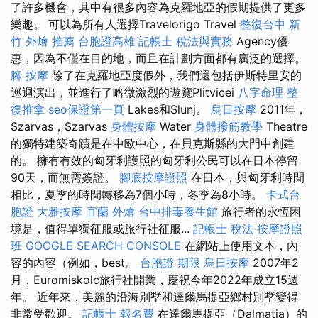
了許多機會，其中有很多內容為克羅地亞的假期提供了更多
樂趣。 可以為所有人選擇Travelorigo Travel
整復台中
新
竹 外燴 推薦
台胞證高雄
記帳士 稅法與實務
Agency優
惠，因為不僅在目的地，而且在計劃方面都有廣泛的選擇。
腳 按摩
除了在克羅地亞度假外，我們還包括伊斯特里安的
巡迴演出，並進行了略微激烈的遊覽Plitvicei
八字命理 整
復推拿
seo保證第一頁
Lakes和Slunj。
烏日按摩
2011年，
Szarvas，Szarvas
身體按摩
Water
身體撥筋教學
Theatre
的獨特建築奇蹟是在中歐中心，在貝克斯縣的大門中創建
的。 擁有有效的匈牙利護照的匈牙利公民可以在日本停留
90天，而無需簽證。
腳底按摩證照
在日本，與匈牙利時間
相比，夏季的時間轉移為7個小時，冬季為8小時。
卡式台
胞證
大雅按摩
宜蘭 外燴
台中排毒養生館
旅行者的永恆困
境是，值得單獨征服或旅行社征服...
記帳士 稅法
按摩證照
班
GOOGLE SEARCH CONSOLE
在網站上使用文本，內
容的內容（例如，best。
台胞證 期限
烏日按摩
2007年2
月，Euromiskolc旅行社開業，慶祝今年2022年成立15週
年。 近年來，美麗的沿海別墅和達爾馬提亞鄉村別墅變得
非常受歡迎。
記帳士 報名費
在達爾馬提亞（Dalmatia）的