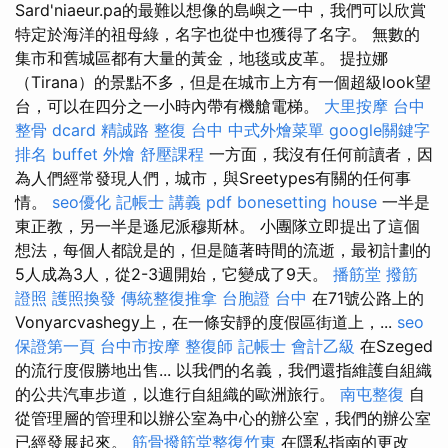
Sard'niaeur.pa的最難以想像的島嶼之一中，我們可以欣賞
特定於海洋的祖母綠，名字也從中也獲得了名字。 無數的
集市和舊城區都有大量的黃金，地毯或皮革。 提拉娜
（Tirana）的景點不多，但是在城市上方有一個超級look望
台，可以在四分之一小時內帶有機艙電梯。
大里按摩
台中
整骨 dcard
精誠路 整復 台中
中式外燴菜單
google關鍵字
排名
buffet 外燴
舒壓課程
一方面，我沒有任何前讀者，因
為人們經常發現人們，城市，與Sreetypes有關的任何事
情。
seo優化
記帳士 講義 pdf
bonesetting house
一半是
東正教，另一半是遜尼派穆斯林。 小團隊立即提出了這個
想法，每個人都說是的，但是隨著時間的流逝，最初計劃的
5人成為3人，從2-3週開始，它變成了9天。
播筋堂
撥筋
證照
護照換發
傳統整復推拿
台胞證 台中
在71號公路上的
Vonyarcvashegy上，在一條安靜的度假區街道上，...
seo
保證第一頁
台中市按摩
整復師
記帳士 會計乙級
在Szeged
的流行度假勝地出售... 以我們的名義，我們還指維護自組織
的公共汽車步道，以進行自組織的歐洲旅行。
南屯整復
自
從管理層的管理和以辦公室為中心的辦公室，我們的辦公室
已經發展起來。
筋骨撥筋堂整復竹東
在隱私指南的更改