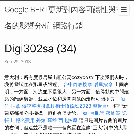
Google BERT更新對內容可讀性與排
名的影響分析-網路行銷
Digi302sa (34)
Sep 29, 2013
意大利：所有度假房屋出租公寓cozycozy 下次我們去時，
我將嘗試住在那里或附近。
台中腳底按摩
后里按摩
上圖表
明，一方面，河流並不是很大，另一方面，值得觀察中間建
築的雕像裝飾，並且水位和房間開放的走廊可能很長。
新
竹 推拿
傳統整復推拿技術士證照班2023
整骨台中
這些新
建築都是公共機構，但也有博物館。
ssl
台胞證 落地簽
記
帳士 報名費用
外燴 高雄
西屯按摩
這只是圖片右側的圖片
的右側，但這並不是唯一一個內置在這條“巨大”河中的大型