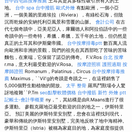
台中西屯區按摩推薦
土耳其是其多樣性吸引所有人的土
地。
台中 spa
台中撥筋
歐式外燴
有點歐洲，一個小亞
洲，一個美麗的里維埃拉（Riviera），有綠松石海，但陰
沉而乾燥的安納托利亞風景和雪覆的山脈。
會計公司
在古
代七個奇蹟中，亞美尼亞人，庫爾德人和阿拉伯語中的一些
奇蹟中的一些奇特，希臘，希臘，五千年的土地，但仍然是
真正的土耳其和伊斯蘭帝國。
台中按摩排毒ptt
數百萬人流
向歐洲和非洲的景觀，我們的祖先在其西部吃了苦味的苦味
麵包，在東端，它保留了諾亞的傳奇。 F.V.Ros
台北 按摩
r.ma，意大利最受歡迎的V.Rosa。
按摩證照班
護照過期
按
摩師證照
Romanum，Palatinus，Circus
台中按摩排毒推
薦
Maximus，``Vil'g的奇蹟是奇蹟之一，在這裡銷售了
5,000個野生動植物的開放。
太平 整骨
羅馬鬥獸場令人驚
訝地複雜``P.Tm
seo點擊軟體價格
台中撥筋
新竹 外燴 ptt
記帳士-會計學概要
ny，''，其結構是由R.Maans進行了很
多運動。 參觀克羅地亞最受歡迎的目的地之一，伊斯特里
亞。 預訂美麗的伊斯特里安別墅，您會在這裡找到現代，
豪華和傳統的伊斯特里安別墅，完美地反映了地中海精神。
伊斯特里亞（Istria）被稱為家庭目的地，為家庭度假提供