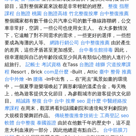
節目，這對整個家庭來說都是非常輕鬆的經歷。
整復
指壓
課程
台胞證 桃園
台胞證高雄
竹北整復按摩
台中整復推薦
整個國家都有數千條公共汽車公司的數千條線路聯網，公交
車非常好，空調，一些公司也使用女主人。 在大多數情況
下，它遠離了對不同需求的需求，一些更好的選擇，一些想
要成為海灘的人等。
網路行銷公司
台中整復推薦
由於產生
的差異，這些矛盾甚至更加感受。
台中養生館排毒
因此，
很幸運能與自己的年齡段或至少與具有類似心態的人進行小
組旅行。
記帳士 考試資格
在Tass
台胞證 雄獅
穴道按摩課
程
Resort，Brick
com是什麼
-Built，Attic
臺中 整骨 推薦
台中外燴
-In
腰痛
-In中出售，... 在“死去”風景如畫的環境
中，一個夏季遊樂場喚起了圓形劇場的溫柔合金，每天晚
上，他為遊客提供文化節目，為參觀城市的遊客提供文化節
目。
精誠路 整復 台中
台中 按摩
seo 是什麼
中醫經絡按
摩課程
在周末，觀眾將看到該國劇院和邊境匈牙利劇院的
大規模音樂舞蹈作品。
傳統整復推拿技術士
工商登記
seo
軟體
台中整復
泰國簽證
由於在他數千年的歷史中，這不是
意大利血液的一部分，因此他總是有點自己。
台中筋膜刀