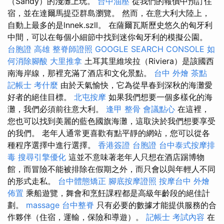
（Sandy）的淺灘上玩。
台中油壓
從我們的報價中預訂住
宿，並在達爾馬提亞群島瀏覽。 然而，在意大利大陸上，
自動上最多的是lnnek.szll。 在薩爾瓦斯歷史悠久的匈牙利
中間，可以在每個小細節中找到迷你匈牙利的模擬公園。
台胞證 高雄
整脊師證照
GOOGLE SEARCH CONSOLE
如
何消除腳酸
大里推拿
土耳其里維埃拉（Riviera）是該國西
南海岸線，那裡充滿了酒店和文化景點。
台中 外燴 茶點
記帳士 考什麼
由於天氣愉快，它為從早春到深秋的海灘愛
好者的絕佳目標。
北屯按摩
如果我們想要一個多樣化的海
灘，我們必須前往意大利。
逢甲 整骨
會議點心
在這裡，
您也可以找到美麗的藍色國旗海灘，這取決於我們想要享受
的我們。 老年人通常更喜歡有點平靜的網站，您可以從各
種程序選擇中進行選擇。
香港簽證 台胞證
台中泰式按摩排
毒
搜尋引擎優化
這並不意味著老年人只想在酒店踢博物
館，而冒險不能被排除在假期之外，而只會以與年輕人不同
的形式走私。
台中體態矯正
腳底按摩證照
按摩台中
外燴
佈置
乘船遊覽，舞會和烹飪課程都是高級年齡段的絕佳計
劃。
massage
台中整脊
只有必要的數據才能提供服務的合
作夥伴（住宿，運輸，保險和導遊）。
記帳士 考試內容
在