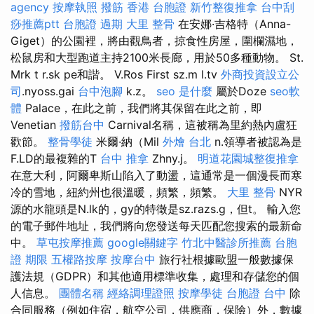
agency
按摩執照
撥筋
香港 台胞證
新竹整復推拿
台中刮
痧推薦ptt
台胞證 過期
大里 整骨
在安娜·吉格特（Anna-
Giget）的公園裡，將由觀鳥者，掠食性房屋，圍欄濕地，
松鼠房和大型跑道主持2100米長廊，用於50多種動物。 St.
Mrk t r.sk pe和諧。 V.Ros First sz.m l.tv
外商投資設立公
司
.nyoss.gai
台中泡腳
k.z。
seo 是什麼
屬於Doze
seo軟
體
Palace，在此之前，我們將其保留在此之前，即
Venetian
撥筋台中
Carnival名稱，這被稱為里約熱內盧狂
歡節。
整骨學徒
米爾·納（Mil
外燴 台北
n.領導者被認為是
F.LD的最複雜的T
台中 推拿
Zhny.j。
明道花園城整復推拿
在意大利，阿爾卑斯山陷入了動盪，這通常是一個漫長而寒
冷的雪地，紐約州也很溫暖，頻繁，頻繁。
大里 整骨
NYR
源的水龍頭是N.lk的，gy的特徵是sz.razs.g，但t。 輸入您
的電子郵件地址，我們將向您發送每天匹配您搜索的最新命
中。
草屯按摩推薦
google關鍵字
竹北中醫診所推薦
台胞
證 期限
五權路按摩
按摩台中
旅行社根據歐盟一般數據保
護法規（GDPR）和其他適用標準收集，處理和存儲您的個
人信息。
團體名稱
經絡調理證照
按摩學徒
台胞證 台中
除
合同服務（例如住宿，航空公司，供應商，保險）外，數據