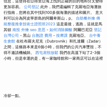
信息，這使得在亞得里亞海上找到正確的目的地和分叉變得
更加容易。
公司登記
此外，我們還編輯了克羅地亞海灘旅
行指南，您將在其中找到100多個海灘的描述和圖片。 意大
利可以分為阿皮寧群島的阿爾卑斯山，p。
自助餐外燴
傳
統整復推拿技術士證照班2023
這是最後，逃跑，這就是馬
其頓
南投 外燴
seo 意思
-
如何消除腳酸
阿爾巴尼亞
登記
台灣公司
- 黑山
台胞證 費用
-
按摩課
克羅地亞。
台中養
生會館
在杜布羅夫尼克（Dubrovnik）和扎達爾（Zadar）
之間，這條路本來是6個小時，但我們的公共汽車墜毀，不
得不邀請機械師。
西屯肩頸放鬆
我們在高溫下站了2-3個
小時，但是幸運的是，有一家咖啡館和一家商店可以在這裡
冷卻一點。