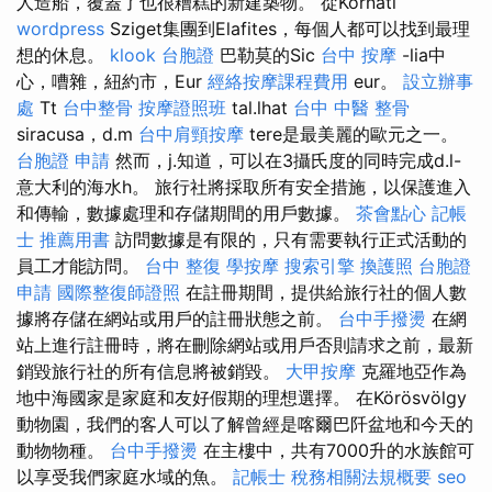
人造船，覆蓋了也很糟糕的新建築物。 從Kornati
wordpress
Sziget集團到Elafites，每個人都可以找到最理
想的休息。
klook 台胞證
巴勒莫的Sic
台中 按摩
-lia中
心，嘈雜，紐約市，Eur
經絡按摩課程費用
eur。
設立辦事
處
Tt
台中整骨
按摩證照班
tal.lhat
台中 中醫 整骨
siracusa，d.m
台中肩頸按摩
tere是最美麗的歐元之一。
台胞證 申請
然而，j.知道，可以在3攝氏度的同時完成d.l-
意大利的海水h。 旅行社將採取所有安全措施，以保護進入
和傳輸，數據處理和存儲期間的用戶數據。
茶會點心
記帳
士 推薦用書
訪問數據是有限的，只有需要執行正式活動的
員工才能訪問。
台中 整復
學按摩
搜索引擎
換護照
台胞證
申請
國際整復師證照
在註冊期間，提供給旅行社的個人數
據將存儲在網站或用戶的註冊狀態之前。
台中手撥燙
在網
站上進行註冊時，將在刪除網站或用戶否則請求之前，最新
銷毀旅行社的所有信息將被銷毀。
大甲按摩
克羅地亞作為
地中海國家是家庭和友好假期的理想選擇。 在Körösvölgy
動物園，我們的客人可以了解曾經是喀爾巴阡盆地和今天的
動物物種。
台中手撥燙
在主樓中，共有7000升的水族館可
以享受我們家庭水域的魚。
記帳士 稅務相關法規概要
seo