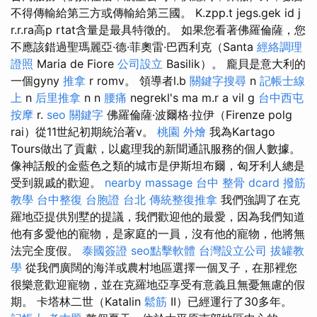
不得傳輸給第三方或傳輸給第三國。 K.zpp.t jegs.gek id j
r.r.ra高p rtat含量是最具特徵的。 如果您看著佛羅倫薩，您
不應該錯過聖瑪麗亞·德·菲奧雷·巴西利克（Santa
經絡調理
證照
Maria de Fiore
公司設立
Basilik）。 龐貝是意大利的
一個gyny
推拿
r romv。 領導者l.b
關鍵字搜尋
n
記帳士線
上
n
后里推拿
n n
腰痛
negrekl's ma m.r a vil g
台中西屯
按摩
r.
seo 關鍵字
佛羅倫薩·波爾格·拉伊（Firenze polg
rai）從11世紀初期統治著v。
桃園 外燴
我為Kartago
Tours做出了貢獻，以處理我的新聞通訊服務的個人數據。
像神話般的金藍色之類的城市是伊斯坦布爾，匈牙利人總是
受到親戚的歡迎。
nearby massage
台中 整骨 dcard
撥筋
教學
台中整復
台胞證 台北
傳統整復推拿
我們強調了在克
羅地亞提供別墅的提議，我們歡迎他的最愛，因為我們知道
他有多愛他的寵物，是家庭的一員，沒有他的寵物，他將無
法完全度假。
泰國簽證
seo點擊軟體
台灣設立公司
拔罐教
學
從我們廣闊的海洋或農村地區選擇一個叉子，在那裡您
很樂意歡迎寵物，並在克羅地亞享受有意義且無憂無慮的假
期。 卡塔林二世（Katalin
鬆筋
II）已經運行了30多年。