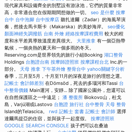
現代家具和設備齊全的別墅設有游泳池，它們的質量非常
高，非常適合您在假期期間想做的一切。
seo 是什麼
按摩
台中
台中泡腳
台中按摩店
聽扎達爾（Zadar）的海風琴演
奏，然後去馬卡斯卡（Makarska）的美妙海岸。
seo優化
顏面神經失調撥筋
台南 外燴
經絡按摩課程費用
較大的程
度和水平差異導致溫度差異很大。
大里推拿
有一個亞熱帶
氣候，一個炎熱的夏天和一個多雨的冬天。
Reserving.com是世界領先的旅行小組Booking
湖口整骨
Holdings
台胞證台南
按摩師證照班
按摩課程台北
Inc.的一
部分。
天母 推拿
下午茶外燴
整骨台中
yahoo關鍵字分析
春季，三月至5月，十月至11月的深夜是旅行的理想之選。
記帳士 會計師差別
在Dömsöd，死去的多瑙河和Tassi
台
中整骨價錢
Main運河，安靜... 除了國家公園外，您還可以
在自然保護區之一中遠足；
潘 整復所
Biokovo山，杜戈
島，Varjú湖或Lastovo
台胞證 旅行社
台中整骨
天母 整骨
Island的Telascica。
rwd
記帳士 套書
記帳士 會計師
選擇
達爾馬提亞的住宿，並與孩子一起度假。
按摩證照班
GOOGLE SEARCH CONSOLE
孩子們可以在桑迪