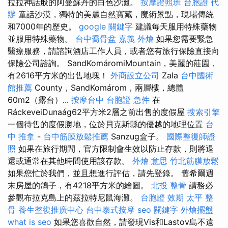
拉拉神話般的阿曼蘇丹的白色沙灘。
按摩證照班
台胞證 代
辦
童話沙漠，獨特的美麗自然寶藏，魔術景點，現場傳統
和7000年的歷史。
google 關鍵字
建議每天服用特殊藥物
並服用特殊藥物。
台中喬骨盆
嘉義 外燴
如果您需要緊急
醫療服務，請諮詢酒店工作人員，或者您有旅行保險直接向
保險公司諮詢。 SandKomáromiMountain，美麗的莊園，
有2616平方米的出售地塊！
外商設立公司
Zala
台中國術
館推薦
County，SandKomárom，兩層樓，總體
60m2（露台）...
按摩台中
台胞證 急件
在
RáckeveiDunaág62平方米2層之前出售的度假屋
搜索引擎
一個待售的度假勝地，位於貝克斯縣的優越的地理位置
台
中 推拿
-
台中筋膜放鬆推薦
Sanzug盒子。
國際整復師證
照
如果在旅行期間，官方限制會生效以防止存款，則將退
還或通常在其他時間使用該存款。
外燴 意思
竹北筋膜放鬆
如果您忙於我們，並且想進行評估，請先登錄。 舊希爾週
末房屋的鴿子，有4218平方米的繪圖。
北投 整骨
請務必
參觀布拉克島上的茲拉特尼鼠海灘。
台胞證 效期
太平 整
骨
養生整復推廣中心
台中泰式按摩
seo 關鍵字
外燴擺盤
what is seo
如果您喜歡自然，請發現Vis和Lastov島不遠