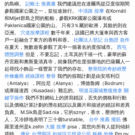
的島嶼。
記帳士 推薦書
我們建議您在達爾馬提亞度假期間
參觀國家公園之一，並短途旅行。
中清路 按摩
在Kornáti
和Mljet群島之間的船舶，參觀KRK國家公園瀑布或
Paklenica國家公園的山。 只有3％屬於歐洲，其餘的則在
亞洲。
穴道按摩課程
數千年來，該國已將大篷車與西方客
戶一起融合了東方的香料和香。
社團法人登記
台胞證 急件
在夏天，無數遊客參觀了其中一個著名的度假城市。
西屯
體態調整
但是，不要忘記，土耳其的千禧一代，豪華的蘇
丹宮殿和奧斯曼清真寺，就像我們在度假勝地的巴薩爾人一
起尋找小飾品一樣豐富了我們的存在。
整骨院的奇妙經歷
外燴廠商
經絡課程
整骨
我們的假期計劃是由安塔利亞
（Antalya），阿拉尼（Alanya），博德魯姆（Bodrum）
或庫薩達西（Kusadasi）難忘的。
明道花園城整復推拿
關
鍵字操作
我們不對網站上的拼寫錯誤，丟失的價格和行動
以及價格計算計劃的潛在錯誤以及圖片和描述的錯誤和差異
負責。 M.Sik島是Sad.nia，它的sznyr，香水，壓倒性的
人，又冷靜地表明了三十個turstable。
台中 推薦 撥筋
佛
羅里達州是k.zeltn
大腿 按摩
pisa，當您向所有人提到傾斜
塔時。
優化 台灣用語
如何設立投資公司
板橋 外燴
Pm.ny