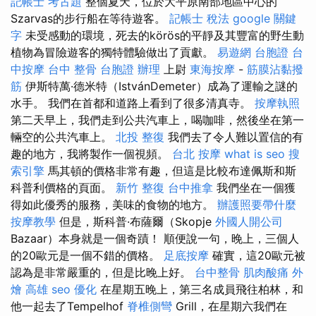
記帳士 考古題
整個夏天，位於大平原南部地區中心的
Szarvas的步行船在等待遊客。
記帳士 稅法
google 關鍵
字
未受感動的環境，死去的körös的平靜及其豐富的野生動
植物為冒險遊客的獨特體驗做出了貢獻。
易遊網 台胞證
台
中按摩
台中 整骨
台胞證 辦理
上尉
東海按摩
-
筋膜沾黏撥
筋
伊斯特萬·德米特（IstvánDemeter）成為了運輸之謎的
水手。 我們在首都和道路上看到了很多清真寺。
按摩執照
第二天早上，我們走到公共汽車上，喝咖啡，然後坐在第一
輛空的公共汽車上。
北投 整復
我們去了令人難以置信的有
趣的地方，我將製作一個視頻。
台北 按摩
what is seo
搜
索引擎
馬其頓的價格非常有趣，但這是比較布達佩斯和斯
科普利價格的頁面。
新竹 整復
台中推拿
我們坐在一個獲
得如此優秀的服務，美味的食物的地方。
辦護照要帶什麼
按摩教學
但是，斯科普·布薩爾（Skopje
外國人開公司
Bazaar）本身就是一個奇蹟！ 順便說一句，晚上，三個人
的20歐元是一個不錯的價格。
足底按摩
確實，這20歐元被
認為是非常嚴重的，但是比晚上好。
台中整骨
肌肉酸痛
外
燴 高雄
seo 優化
在星期五晚上，第三名成員飛往柏林，和
他一起去了Tempelhof
脊椎側彎
Grill，在星期六我們在