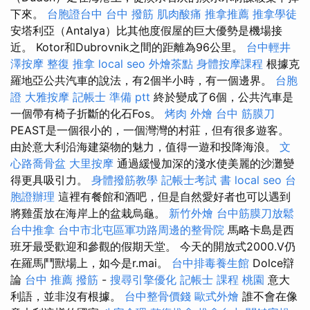
下來。
台胞證台中
台中 撥筋
肌肉酸痛
推拿推薦
推拿學徒
安塔利亞（Antalya）比其他度假屋的巨大優勢是機場接
近。 Kotor和Dubrovnik之間的距離為96公里。
台中輕井
澤按摩
整復 推拿
local seo
外燴茶點
身體按摩課程
根據克
羅地亞公共汽車的說法，有2個半小時，有一個邊界。
台胞
證
大雅按摩
記帳士 準備 ptt
終於變成了6個，公共汽車是
一個帶有椅子折斷的化石Fos。
烤肉 外燴
台中 筋膜刀
PEAST是一個很小的，一個灣灣的村莊，但有很多遊客。
由於意大利沿海建築物的魅力，值得一遊和投降海浪。
文
心路喬骨盆
大里按摩
通過緩慢加深的淺水使美麗的沙灘變
得更具吸引力。
身體撥筋教學
記帳士考試 書
local seo
台
胞證辦理
這裡有餐館和酒吧，但是自然愛好者也可以遇到
將雞蛋放在海岸上的盆栽烏龜。
新竹外燴
台中筋膜刀放鬆
台中推拿
台中市北屯區軍功路周邊的整骨院
馬略卡島是西
班牙最受歡迎和參觀的假期天堂。 今天的開放式2000.V仍
在羅馬鬥獸場上，如今是r.mai。
台中排毒養生館
Dolce辯
論
台中 推薦 撥筋
-
搜尋引擎優化
記帳士 課程 桃園
意大
利語，並非沒有根據。
台中整骨價錢
歐式外燴
誰不會在像