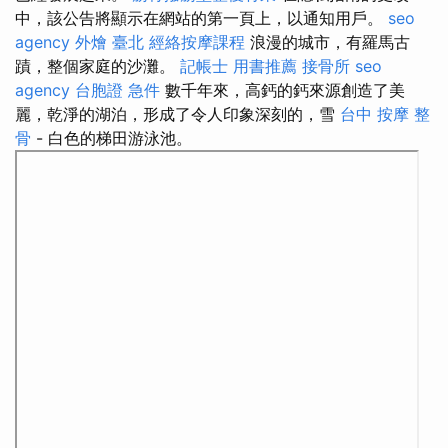
中，該公告將顯示在網站的第一頁上，以通知用戶。
seo
agency
外燴 臺北
經絡按摩課程
浪漫的城市，有羅馬古
蹟，整個家庭的沙灘。
記帳士 用書推薦
接骨所
seo
agency
台胞證 急件
數千年來，高鈣的鈣來源創造了美
麗，乾淨的湖泊，形成了令人印象深刻的，雪
台中 按摩 整
骨
- 白色的梯田游泳池。