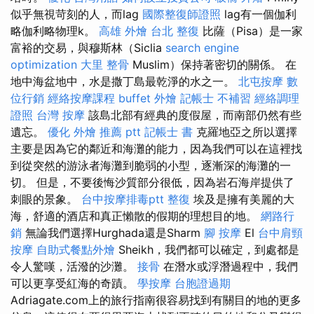
似乎無視苛刻的人，而lag
國際整復師證照
lag有一個伽利
略伽利略物理k。
高雄 外燴
台北 整復
比薩（Pisa）是一家
富裕的交易，與穆斯林（Siclia
search engine
optimization
大里 整骨
Muslim）保持著密切的關係。 在
地中海盆地中，水是撒丁島最乾淨的水之一。
北屯按摩
數
位行銷
經絡按摩課程
buffet 外燴
記帳士 不補習
經絡調理
證照
台灣 按摩
該島北部有經典的度假屋，而南部仍然有些
遺忘。
優化
外燴 推薦 ptt
記帳士 書
克羅地亞之所以選擇
主要是因為它的鄰近和海灘的能力，因為我們可以在這裡找
到從突然的游泳者海灘到脆弱的小型，逐漸深的海灘的一
切。 但是，不要後悔沙質部分很低，因為岩石海岸提供了
刺眼的景象。
台中按摩排毒ptt
整復
埃及是擁有美麗的大
海，舒適的酒店和真正懶散的假期的理想目的地。
網路行
銷
無論我們選擇Hurghada還是Sharm
腳 按摩
El
台中肩頸
按摩
自助式餐點外燴
Sheikh，我們都可以確定，到處都是
令人驚嘆，活潑的沙灘。
接骨
在潛水或浮潛過程中，我們
可以更享受紅海的奇蹟。
學按摩
台胞證過期
Adriagate.com上的旅行指南很容易找到有關目的地的更多