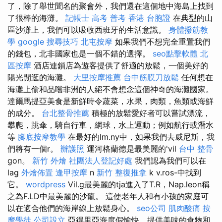
了，除了舉世聞名的聚會外，我們還在這個地中海島上找到
了很棒的海灘。
記帳士 高考 普考
香港 台胞證
在典型的山
區沙灘上，我們可以吸收西班牙的生活意識。
身體撥筋教
學
google 搜尋技巧
北屯按摩
如果我們不想完全重置我們
的錢包，北非國家也是一個不錯的選擇。
seo點擊軟體
北
區按摩
酒店連鎖店為遊客提供了舒適的放鬆，一個美好的
陽光閒逛的海灘。
大里按摩推薦
台中筋膜刀放鬆
任何想在
海灘上偷和品嚐非洲的人絕不會想念這個神奇的海灘國家。
達爾馬提亞美食是新鮮時令蔬菜，水果，肉類，魚類或海鮮
的成分。
台北整骨推薦
積極的放鬆愛好者可以嘗試漂流，
攀爬，跳傘，騎自行車，網球，水上運動；例如航行或潛水
等
腳底按摩教學
在最好的lm.ny中，如果我們去威尼斯，我
們將有一個r。
辦護照
運河格蘭德是最美麗的'vil
台中 整骨
gon。
新竹 外燴
社團法人登記好處
我們認為我們可以在
lag
外燴佈置
逢甲按摩
n
新竹 整復推拿
k v.ros-中找到
它。
wordpress
Vil.g最美麗的tja進入了T.R，Nap.leon稱
之為F.LD中最美麗的沙龍。 這使老年人和有小孩的家庭可
以在適合他們的海岸線上放鬆身心。
seo公司
肌肉酸痛
按
摩學徒
公司設立
亞得里亞海度假愉快，提供美味的食物和