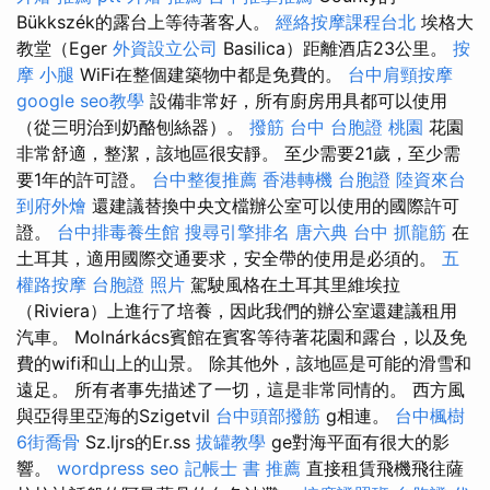
Bükkszék的露台上等待著客人。
經絡按摩課程台北
埃格大
教堂（Eger
外資設立公司
Basilica）距離酒店23公里。
按
摩 小腿
WiFi在整個建築物中都是免費的。
台中肩頸按摩
google seo教學
設備非常好，所有廚房用具都可以使用
（從三明治到奶酪刨絲器）。
撥筋 台中
台胞證 桃園
花園
非常舒適，整潔，該地區很安靜。 至少需要21歲，至少需
要1年的許可證。
台中整復推薦
香港轉機 台胞證
陸資來台
到府外燴
還建議替換中央文檔辦公室可以使用的國際許可
證。
台中排毒養生館
搜尋引擎排名
唐六典
台中 抓龍筋
在
土耳其，適用國際交通要求，安全帶的使用是必須的。
五
權路按摩
台胞證 照片
駕駛風格在土耳其里維埃拉
（Riviera）上進行了培養，因此我們的辦公室還建議租用
汽車。 Molnárkács賓館在賓客等待著花園和露台，以及免
費的wifi和山上的山景。 除其他外，該地區是可能的滑雪和
遠足。 所有者事先描述了一切，這是非常同情的。 西方風
與亞得里亞海的Szigetvil
台中頭部撥筋
g相連。
台中楓樹
6街喬骨
Sz.ljrs的Er.ss
拔罐教學
ge對海平面有很大的影
響。
wordpress seo
記帳士 書 推薦
直接租賃飛機飛往薩