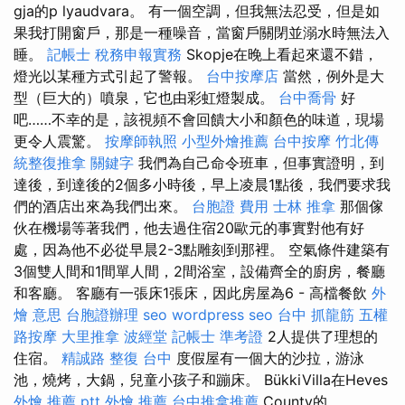
gja的p lyaudvara。 有一個空調，但我無法忍受，但是如
果我打開窗戶，那是一種噪音，當窗戶關閉並溺水時無法入
睡。
記帳士 稅務申報實務
Skopje在晚上看起來還不錯，
燈光以某種方式引起了警報。
台中按摩店
當然，例外是大
型（巨大的）噴泉，它也由彩虹燈製成。
台中喬骨
好
吧……不幸的是，該視頻不會回饋大小和顏色的味道，現場
更令人震驚。
按摩師執照
小型外燴推薦
台中按摩
竹北傳
統整復推拿
關鍵字
我們為自己命令班車，但事實證明，到
達後，到達後的2個多小時後，早上凌晨1點後，我們要求我
們的酒店出來為我們出來。
台胞證 費用
士林 推拿
那個傢
伙在機場等著我們，他去過住宿20歐元的事實對他有好
處，因為他不必從早晨2-3點雕刻到那裡。 空氣條件建築有
3個雙人間和1間單人間，2間浴室，設備齊全的廚房，餐廳
和客廳。 客廳有一張床1張床，因此房屋為6 - 高檔餐飲
外
燴 意思
台胞證辦理
seo
wordpress seo
台中 抓龍筋
五權
路按摩
大里推拿
波經堂
記帳士 準考證
2人提供了理想的
住宿。
精誠路 整復 台中
度假屋有一個大的沙拉，游泳
池，燒烤，大鍋，兒童小孩子和蹦床。 BükkiVilla在Heves
外燴 推薦 ptt
外燴 推薦
台中推拿推薦
County的