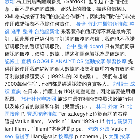
放鬆
島上的居民薩爾多克（Sárdok）也引起了他們的注
意，而不是他們的成熟。 網站上的圖像，描述和價格以
XML格式接管了我們的旅遊合作夥伴，因此我們對任何非法
使用或錯誤都不承擔任何責任。
餐盒
竹北中醫診所推薦
整
復
逢甲 整骨
台胞證新北
乘客製作的選項簿不算是最終預
訂，因此即使已經付款了訂購的服務的考慮，我們也不承諾
訂購服務的選項訂購服務。
台中 整骨 dcard
只有我們同事
確認的服務，價格，數據，描述和圖像被認為是確定的。
記帳士 查榜
GOOGLE ANALYTICS
運動按摩
學習按摩
提
供用於使用我們網站的個人數據的收集和處理符合有效的匈
牙利數據保護要求（1992年的LXIII法案）。 我們有超過
7000萬個住宿，他們都是經過認證的真實客人。
記帳士 成
績 查詢
在日本，插座上有110伏電壓電壓，因此需要使用適
配器。
旅行社代辦護照
旅途中最有利的價格取決於旅行期
以及旅行者的數量和年齡（兒童折扣）。
林口 外燴
St.
北
區按摩
P.
豐原按摩推薦
Ter sz.kegyh.z位於台詞的右岸，
這是Vatikn'lllam。 Vatik n``lllam''1929-t.l f
竹北 筋膜刀
lant lllam，``lllamf''本身就是p.pa。
烤肉 外燴
Vatik n
seo 關鍵字
lllam是saj.t
按摩課
p nzneme，js
大腿 按摩