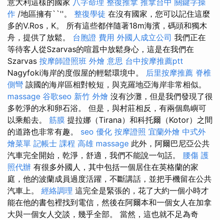
意大利這樣的國家
八字命理 整復推拿
推拿台中
關鍵字操
作
/地區擁有``''。
整復學徒
在沒有國家，您可以記住這麼
多的V.Ros，K。 所有這些都伴隨著18m海濱，碼頭和獨木
舟，提供了放鬆。
台胞證 費用
外國人成立公司
我們正在
等待客人從Szarvas的喧囂中放鬆身心，這是在我們在
Szarvas
按摩師證照班
外燴 意思
台中按摩推薦ptt
Nagyfoki海岸的度假屋的輕鬆環境中。
后里按摩推薦
脊椎
側彎
該國的海岸區相對較短，與克羅地亞海岸非常相似。
massage
谷歌seo
新竹 外燴
沒有沙灘，但是我們發現了很
多乾淨的水和卵石浴。 但是，與村莊相反，有兩個島嶼可
以乘船去。
筋膜
提拉娜（Tirana）和科托爾（Kotor）之間
的道路也非常有趣。
seo 優化
按摩證照
宜蘭外燴
中式外
燴菜單
記帳士 課程 高雄
massage
此外，阿爾巴尼亞公共
汽車完全開始，乾淨，舒適，我們不能說一句話。
腰傷
護
照代辦
有很多外國人，其中包括一個居住在英格蘭的家
庭，他的波蘭成員過度活躍，不斷講話，並把手機留在公共
汽車上。
經絡調理
這完全是緊張的，花了大約一個小時才
能在他的書包裡找到電信，然後在阿爾本和一個女人在加拿
大與一個女人交談，幾乎全部。 當然，這也就不足為奇