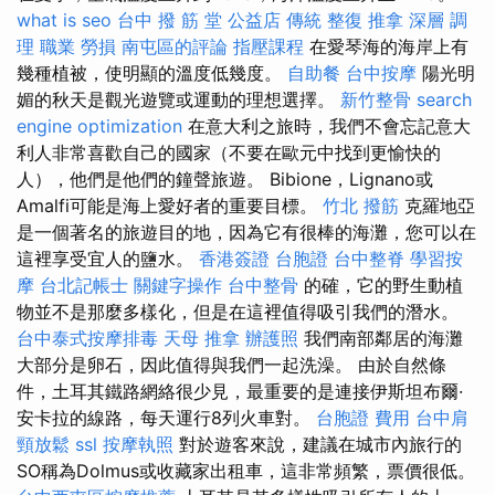
what is seo
台中 撥 筋 堂 公益店 傳統 整復 推拿 深層 調
理 職業 勞損 南屯區的評論
指壓課程
在愛琴海的海岸上有
幾種植被，使明顯的溫度低幾度。
自助餐
台中按摩
陽光明
媚的秋天是觀光遊覽或運動的理想選擇。
新竹整骨
search
engine optimization
在意大利之旅時，我們不會忘記意大
利人非常喜歡自己的國家（不要在歐元中找到更愉快的
人），他們是他們的鐘聲旅遊。 Bibion​​e，Lignano或
Amalfi可能是海上愛好者的重要目標。
竹北 撥筋
克羅地亞
是一個著名的旅遊目的地，因為它有很棒的海灘，您可以在
這裡享受宜人的鹽水。
香港簽證 台胞證
台中整脊
學習按
摩
台北記帳士
關鍵字操作
台中整骨
的確，它的野生動植
物並不是那麼多樣化，但是在這裡值得吸引我們的潛水。
台中泰式按摩排毒
天母 推拿
辦護照
我們南部鄰居的海灘
大部分是卵石，因此值得與我們一起洗澡。 由於自然條
件，土耳其鐵路網絡很少見，最重要的是連接伊斯坦布爾·
安卡拉的線路，每天運行8列火車對。
台胞證 費用
台中肩
頸放鬆
ssl
按摩執照
對於遊客來說，建議在城市內旅行的
SO稱為Dolmus或收藏家出租車，這非常頻繁，票價很低。