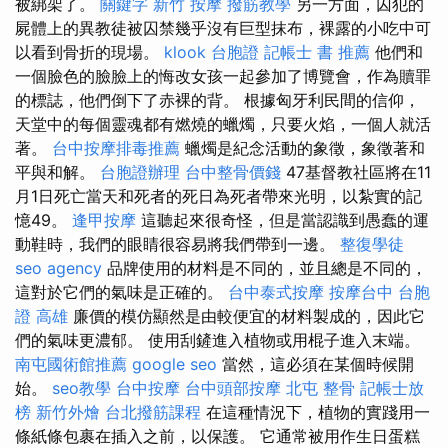
被綁架了。
關鍵字
新竹 按摩
撥筋教學
另一方面，囚犯的
屍體上的異教徒被囚禁幾乎沒有巨型抹布，裸露的小吃中可
以看到骨折的現場。
klook 台胞證
記帳士 書 推薦
他們和
一個臉色的臉臉上的悔改女孩一起參加了博覽會，作為贖罪
的標誌，他們倒下了赤裸的背。 根據匈牙利民間的信仰，
天堂中的每個靈魂都有燃燒的蠟燭，只要火焰，一個人就活
著。
台中按摩排毒推薦
蠟燭是紀念活動的象徵，象徵著和
平與和解。
台胞證辦理
台中整骨價錢
47基督教社區將在11
月1日死亡當天和死者的死日為死者帶來光明，以紮實的記
憶49。
逢甲按摩
這聽起來很奇怪，但是當認識到愚蠢的運
動鞋時，我們的眼睛很容易將我們帶到一邊。
整復學徒
seo agency
品牌使用的材料是不同的，並且總是不同的，
這對於它們的氣味是正確的。
台中泰式按摩
按摩台中
台胞
證 高雄
廉價的模仿顯然是由較便宜的材料製成的，因此它
們的氣味更濃郁。 使用刮鏟進入植物或用棍子進入末端。
南屯國術館推薦
google seo
當然，這必須在某個時候開
始。
seo教學
台中按摩
台中頭部按摩
北屯 整骨
記帳士放
榜
新竹外燴
台北撥筋課程
在這種情況下，植物的實踐用一
條紙條包裹在插入之前，以保護。 它通常被用作生日蛋糕