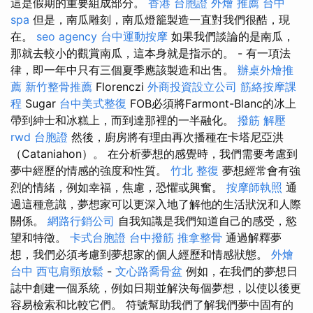
這是假期的重要組成部分。
香港 台胞證
外燴 推薦
台中
spa
但是，南瓜雕刻，南瓜燈籠製造一直對我們很酷，現
在。
seo agency
台中運動按摩
如果我們談論的是南瓜，
那就去較小的觀賞南瓜，這本身就是指示的。 - 有一項法
律，即一年中只有三個夏季應該製造和出售。
辦桌外燴推
薦
新竹整骨推薦
Florenczi
外商投資設立公司
筋絡按摩課
程
Sugar
台中美式整復
FOB必須將Farmont-Blanc的冰上
帶到紳士和冰糕上，而到達那裡的一半融化。
撥筋 解壓
rwd
台胞證
然後，廚房將有理由再次播種在卡塔尼亞洪
（Cataniahon）。 在分析夢想的感覺時，我們需要考慮到
夢中經歷的情感的強度和性質。
竹北 整復
夢想經常會有強
烈的情緒，例如幸福，焦慮，恐懼或興奮。
按摩師執照
通
過這種意識，夢想家可以更深入地了解他的生活狀況和人際
關係。
網路行銷公司
自我知識是我們知道自己的感受，慾
望和特徵。
卡式台胞證
台中撥筋
推拿整骨
通過解釋夢
想，我們必須考慮到夢想家的個人經歷和情感狀態。
外燴
台中
西屯肩頸放鬆
-
文心路喬骨盆
例如，在我們的夢想日
誌中創建一個系統，例如日期並解決每個夢想，以使以後更
容易檢索和比較它們。 符號幫助我們了解我們夢中固有的