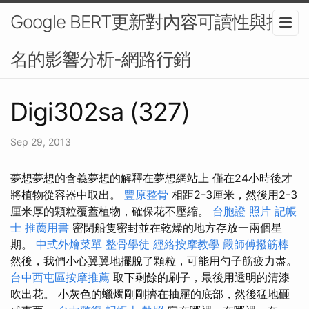
Google BERT更新對內容可讀性與排
名的影響分析-網路行銷
Digi302sa (327)
Sep 29, 2013
夢想夢想的含義夢想的解釋在夢想網站上 僅在24小時後才
將植物從容器中取出。
豐原整骨
相距2-3厘米，然後用2-3
厘米厚的顆粒覆蓋植物，確保花不壓縮。
台胞證 照片
記帳
士 推薦用書
密閉船隻密封並在乾燥的地方存放一兩個星
期。
中式外燴菜單
整骨學徒
經絡按摩教學
嚴師傅撥筋棒
然後，我們小心翼翼地擺脫了顆粒，可能用勺子筋疲力盡。
台中西屯區按摩推薦
取下剩餘的刷子，最後用透明的清漆
吹出花。 小灰色的蠟燭剛剛擠在抽屜的底部，然後猛地砸