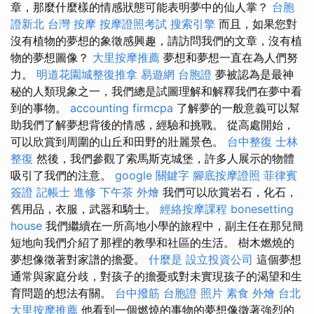
章，那麼什麼樣的情感狀態可能表明夢中的仙人掌？
台胞
證新北
台灣 按摩
按摩證照考試
搜索引擎
而且，如果您對
沒有植物的夢想的象徵感興趣，請訪問我們的文章，沒有植
物的夢想圖像？
大里按摩推薦
夢想和夢想一直在為人們努
力。
明道花園城整復推拿
易遊網 台胞證
夢被認為是最神
秘的人類現象之一，我們總是試圖理解和解釋我們在夢中看
到的事物。
accounting firmcpa
了解夢的一般意義可以幫
助我們了解夢想背後的情感，經驗和挑戰。 從高處開始，
可以欣賞到周圍的山丘和田野的壯麗景色。
台中整復
士林
整復
然後，我們參觀了索馬斯克城堡，許多人展示的物體
吸引了我們的注意。
google 關鍵字
腳底按摩證照
菲律賓
簽證
記帳士 進修
下午茶 外燴
我們可以欣賞岩石，化石，
舊用品，衣服，武器和騎士。
經絡按摩課程
bonesetting
house
我們繼續在一所高地小學的旅程中，副主任在那兒簡
短地向我們介紹了那裡的教學和社區的生活。 樹木燃燒的
夢想像徵著對家譜的擔憂。
什麼是
設立投資公司
這個夢想
通常與家庭分歧，對孩子的擔憂或對未實現孩子的渴望和生
育問題的想法有關。
台中撥筋
台胞證 照片
素食 外燴 台北
大里按摩推薦
他看到一個燃燒的事物的夢想像徵著強烈的