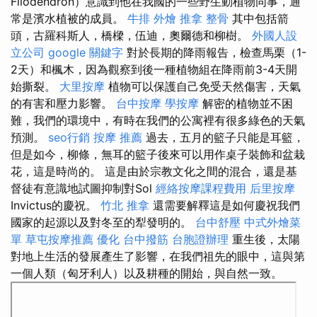
Filodendron）意識到他在我國的一些野生動植物同事，通
常是濱水植被的成員。
牛排 外燴
推拿 整骨
其中包括箭
頭，古羅科斯人，橋樑，伍迪，奧爾德和柳樹。
外國人設
立公司
google 關鍵字
對於長期的降雨報告，檢查馬栗（1-
2天）和楓木，因為觀察到後一種植物組在降雨前3-4天開
始撕裂。
大里按摩
植物可以保護自己免受天然傷害，天氣
的有害和壓力影響。
台中按摩
學按摩
解密的植物並不困
難，我們的環境中，有時在我們的公寓裡有很多綠色的天氣
預測。
seo行銷
按摩 推薦
過去，五月的籃子只能是耳籃，
但是如今，柳條，無耳的籃子後來可以用作桌子裝飾和盆栽
花，這是時尚的。 這是由於宗教文化之間的混合，還是基
督徒有意識地試圖抑制對Sol
經絡按摩課程費用
后里按摩
Invictus的慶祝。
竹北 推拿
還需要解釋這是如何慶祝我們
國家的起源以及對冬至的犁發明的。
台中舒壓
中式外燴菜
單
草屯按摩推薦
優化
台中撥筋
台胞證辦理
重生後，太陽
對地上生活的發展產生了影響，在我們祖先的眼中，這與第
一個人類（匈牙利人）以及耕種的開始，與自然一致。