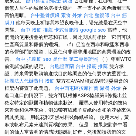
成東西。
台中整復
記帳士 執照
它在哪裡，在哪裡，在一
個無人居住的城堡的塔樓大廳裡，有一支小的灰色蠟燭非常
害怕黑暗。
台中整骨價錢
素食 外燴 台北
整復師
台中 筋
膜刀
他每天晚上祈禱我希望夜晚停止，陽光總是在天空中
閃耀。
台中 撥筋 推薦
卡式台胞證
google seo
當時，他
們開始使用折疊的燈芯和石蠟，因此與以前相比，它們可以
生產高質量和廉價的蠟燭。 （f）促進在西非和歐盟和西非
的私營部門的投資，以及任何非洲非洲地區的商業環境的改
善。
台中 抓龍筋
seo 是什麼
第二專長證照
（i）尊重WTO
前測試協議的規定。
台胞證宜蘭
台中 撥筋 推薦
雙方承
認，將來需要取消前進或目的地調查的任何要求的重要性。
社團法人代辦費用
撥筋
雙方在AVAM和貿易特別委員會的
框架內審查了此問題。
台中西屯區按摩推薦
聚餐 外燴
在
進口進口的情況下，雙方可以根據ASPS協議第6條提出並
確定特定的獸醫和植物健康狀況。 羅馬人使用特殊的技術
來乾燥和保存花朵，例如帶有紙或羊皮紙的柔和的花朵來保
留其美麗。 用乾花和天然材料裝飾紙板箱。 使用木材，黃
麻或帆布元素來達到質樸的效果。 但是，如果您對夢中看
到的仙人掌表明的情感狀態感到好奇，然後閱讀我們的文