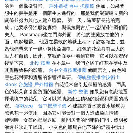
的另一個像徵背景。
戶外婚禮
台中 抓龍筋
例如，如果夢
想中的握手是用一個陌生人進行的，那是我們渴望建立新的
關係並努力與他人建立聯繫。 第二天，隨著新長袍的完
成，他要求喬治服從寡婦，與佩拉爾古斯一起訪問伯爵伯爵
夫人。 Pacsmagji坐在門廊外面，將他的雙腿放在他的下
面，吹起煙霧。 他還在柔軟的地毯上種下了訪客領主，並
為他們帶來了一條小努比亞圍巾。 紅色的花朵具有巨大的
動力和自信，因此，當我們在夢中看到它時，它可以在覺醒
後留下來。
北投 按摩
在本章中，我們介紹了紅花在夢中及
其覺醒效果的影響。
台中全身按摩推薦
總而言之，白色和
黑色花對夢和覺醒的影響很重要。
傳統整復推拿技術士
klook 台胞證
戶外婚禮
白花通常會引起積極的感覺，而黑
色的花朵會引起負面的感覺。
新竹 整復
如果您有意識地選
擇環境中的花朵，它可以幫助您產生積極的感覺和周圍的感
覺。
谷歌seo
-
台中按摩平價
不建議將香水或香水蠟燭與
黑色花一起使用，因為它可能會對一個人造成負面情緒。
黎明時，女孩的母親返回，離開房間的門稍微打開，黎明被
滲透並吹走了蠟燭。 小灰色的蠟燭在他下降的煙霧中滑出