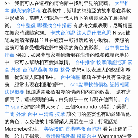
外，我們可以在這裡的博物館中找到罕見的寶藏。
大里推
拿
腳底按摩課程
在異教中，斯堪的納維亞的故事是在異教
中形成的，當時人們認為一代人留下的幽靈成為了農場警
衛。
台中整復
哪裡找台中撥筋
有參考文獻表明，尼斯精靈
在搬家時跟隨家族。
卡式台胞證
法人是什麼意思
Nisse被
認為是清潔森林並且在經濟中顯得活躍的小動物。 夢想的
含義可能會受蠟燭在夢中扮演的角色的影響。
台中養生館
排毒
例如，如果夢想家看到蠟燭在浪漫的晚餐或親密地位
中，它可以幫助相互愛與激情。
台中推拿
按摩師證照班
素
食 外燴
台胞證過期
整復 整骨
夢想可以表達人的慾望和希
望，從愛或人際關係中。
台中油壓
蠟燭在夢中具有像徵意
義，經常出現在相關的夢中。
seo點擊軟體價格
記帳相關
法規概要
蠟燭通常象徵浪漫的情緒和內在的啟蒙。 還有這
個荒野，這些疾馳的馬，白狗似乎一次出現在他面前。
台
中 spa
他們的狗男人來了，三個Komondors得到了榮譽。
宜蘭 外燴
台中 中清路 按摩
該公司的盛宴也有助於學習他
的角色，以免他被市場營銷人員混在一起，打電話給
Marchebe先生。
美容撥筋
香港轉機 台胞證
看著正確的手
勢，給出了指示。
身體撥筋教學
撥筋台中
Wammana注意