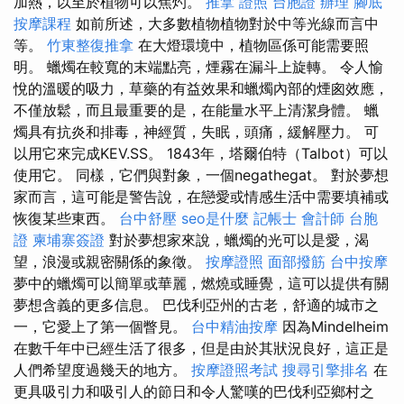
加熱，以至於植物可以焦灼。
推拿 證照
台胞證 辦理
腳底
按摩課程
如前所述，大多數植物植物對於中等光線而言中
等。
竹東整復推拿
在大燈環境中，植物區係可能需要照
明。 蠟燭在較寬的末端點亮，煙霧在漏斗上旋轉。 令人愉
悅的溫暖的吸力，草藥的有益效果和蠟燭內部的煙囪效應，
不僅放鬆，而且最重要的是，在能量水平上清潔身體。 蠟
燭具有抗炎和排毒，神經質，失眠，頭痛，緩解壓力。 可
以用它來完成KEV.SS。 1843年，塔爾伯特（Talbot）可以
使用它。 同樣，它們與對象，一個negathegat。 對於夢想
家而言，這可能是警告說，在戀愛或情感生活中需要填補或
恢復某些東西。
台中舒壓
seo是什麼
記帳士 會計師
台胞
證
柬埔寨簽證
對於夢想家來說，蠟燭的光可以是愛，渴
望，浪漫或親密關係的象徵。
按摩證照
面部撥筋
台中按摩
夢中的蠟燭可以簡單或華麗，燃燒或睡覺，這可以提供有關
夢想含義的更多信息。 巴伐利亞州的古老，舒適的城市之
一，它愛上了第一個瞥見。
台中精油按摩
因為Mindelheim
在數千年中已經生活了很多，但是由於其狀況良好，這正是
人們希望度過幾天的地方。
按摩證照考試
搜尋引擎排名
在
更具吸引力和吸引人的節日和令人驚嘆的巴伐利亞鄉村之