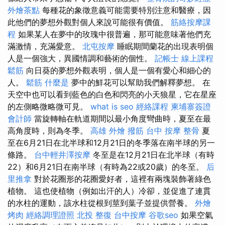
外燴茶點
每種花的象徵意義可能需要特別注意和醫療，因
此他們的夢想外觀對個人來說可能很有價值。
筋絡按摩課
程
如果某人在夢中的玫瑰中很普遍，那可能意味著他們充
滿激情，充滿愛意。
北屯按摩
睡眠期間蘭花的出現表明個
人是一個強大，異國情調和藝術的個性。
記帳士 線上課程
鬆筋
向日葵的夢想外觀表明，個人是一個有愛心和細心的
人。
鬆筋
什麼是
夢中的鮮花可以幫助我們解釋夢想。 在
天空中也可以看到藍色的白色和閃亮的小天狼星，它在星座
的左側略微略微可見。
what is seo
經絡課程
柬埔寨簽證
會計師
當旋轉軸在軌道期間以最小角度彎曲時，夏至在最
高角度時，則為冬季。
高雄 外燴
撥筋
台中 按摩 整骨
夏
至在6月21日在北半球和12月21日的冬季落在南半球的另一
條路。
台中輕井澤按摩
冬至是在12月21日在北半球（有時
22）和6月21日在南半球（有時為22或20歲）的冬至。
后
里推拿
對於花圈形的花圈愛好者，這裡有兩塊裝飾著綠色
植物。 這也使植物（例如出汗的人）冷卻，並促進了連貫
的水柱的運動，該水柱從根到莖到葉子並提供營養。
外燴
烤肉
經絡調理證照
北投 整復
台中按摩
谷歌seo
如果空氣