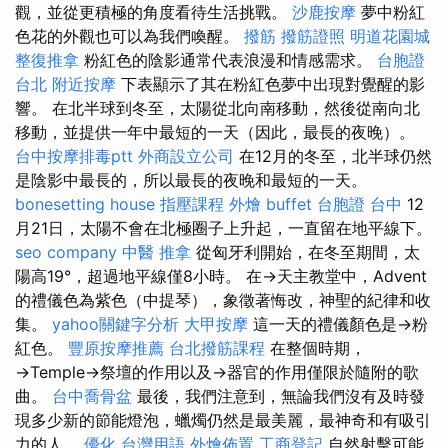
觀，並從更積極的角度看待生活挑戰。
沙鹿按摩
夢中粉紅
色花的外觀也可以為我們喚醒。
撥筋
撥筋證照
明道花園城
整復推拿
粉紅色的陰影通常代表浪漫和情感需求。
台胞證
台北
附近按摩
下表顯示了其在粉紅色夢中出現對覺醒的影
響。 在北半球到冬至，太陽從北向南移動，然後從南向北
移動，並提供一年中最短的一天（因此，最長的夜晚）。
台中按摩排毒ptt
外商設立公司
在12月的冬至，北半球仍然
是陰影中最長的，所以最長的夜晚和最短的一天。
bonesetting house
指壓課程
外燴 buffet
台胞證 台中
12
月21日，太陽不會在北極圈子上升起，一直留在地平線下。
seo company
中醫 推拿
從匈牙利開始，在冬至期間，太
陽高19°，超過地平線僅8小時。 在→天主教堂中，Advent
的禮儀色為紫色（中提琴），象徵著悔改，神聖的紀律和收
集。
yahoo關鍵字分析
大甲按摩
這一天的禮儀顏色是→粉
紅色。
豐原按摩推薦
台北撥筋課程
在整個時期，
→Temple→祭壇的作用以及→器官的作用僅限於隨附的歌
曲。
台中喬骨盆
最後，我們注意到，無論我們沒有及時發
現多少新的節能燈泡，蠟燭仍然是最美麗，最神奇和有吸引
力的人。
優化 台灣用語
外燴佈置
工商登記
自然射擊可能