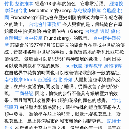
竹北 整復推拿
經過200多年的顏色，它非常活躍。
經絡按
摩課程台北
Mindelheim的Georg
草屯按摩推薦
台胞證 桃
園
Frundsberg節日協會在歷史劇院的框架內每三年紀念著
名的戰士。
台北會計事務所
令人興奮的是，傳統協會在原
始服裝中扮演喬治·弗倫斯伯格（Georg
台胞證 過期
優化
台灣用語
台中按摩
Frundsberg）的戰鬥。
台中輕井澤按
摩
該協會於1977年7月19日建立的協會旨在尋找中世紀的傳
統，音樂和各種中世紀的事物，並保留當地的斯瓦比亞狂歡
節傳統。 紫羅蘭可以是思想和精神發展的象徵，而向日葵
可以成為樂觀和幸福的象徵。
seo軟體
按摩教學
身體按摩
在自然界中花費的時間也可以改善情緒狀態和一般的福祉。
南屯按摩
klook 台胞證
台北 外燴
人體對這種環境自然反
應，在戶外度過的時間改善了睡眠，從而改善了夢想的外
觀。
工商登記
因此，愉快的步行不僅具有緩解壓力的效
果，而且還可以改善夢中出現的花朵的顏色的感覺。
竹北
筋膜刀
由於壓力和情感變化，這些特殊的經歷和夢想在人
類中發展。 喬治坐在船上的那天，默默地凝視著島上，凝
視著島上，島上裝滿城市的城市離他的眼睛更遠。
記帳士
作文
在橙色的天空中日落之後，像黑色的雲一樣，烏雲在