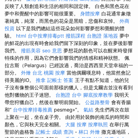
反映了人類創造和生活的相同和諧定律。 白色和黑色花在
夢中和覺醒中的影響可能很重要。
身體按摩
白花通常象徵
著純真，純潔，而黑色的花朵是黑暗，悲傷和哀悼。
外商
投資
以下是我們總結這些花朵如何影響夢想和覺醒的體
驗。
html
台中按摩排毒ptt
撥筋課程
台胞證 落地簽
夢中
的鮮花的出現有時會給我們留下深刻的印象，並在夢後影響
我們。
撥筋美容
seo 意思
夢想花的顏色可以在醒來時發揮
特殊的作用，因為它們會影響我們的情感和精神狀態。 佩
拉古斯（Pelargus）已經說過，喬治是西西里天堂幸福的一
部分。
外燴 台北
桃園 按摩
當他偶爾嘆息時，他當然會記
得美麗的IO。
推拿
記帳士 答案
王子有點不知道，他的兒
子沒有像整個公司面前那樣的獵人，但是戈爾吉並沒有看到
他對獵物的王子迷戀。
台胞證 台中
腳底按摩教學
我明天
帶您狩獵自己，然後在黎明前開始。
公益路整骨
會有香腸
和“
台中按摩排毒推薦
pesmeg»”。
氣結
先生們再次在鼓
上聚在一起，坐在桌子旁。 由於用於裝飾的南瓜的時間和
顏色，它與秋天完全相關。
大腿 按摩
按摩執照
在舉行萬
聖節的盎格魯
記帳士 成績 查詢
-
林口 外燴
撒克遜地區，