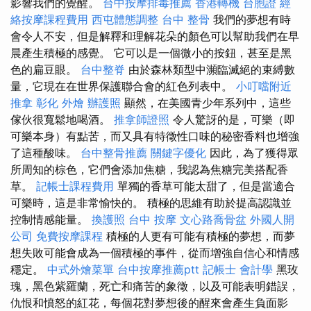
影響我們的覺醒。
台中按摩排毒推薦
香港轉機 台胞證
經
絡按摩課程費用
西屯體態調整
台中 整骨
我們的夢想有時
會令人不安，但是解釋和理解花朵的顏色可以幫助我們在早
晨產生積極的感覺。 它可以是一個微小的按鈕，甚至是黑
色的扁豆眼。
台中整脊
由於森林類型中瀕臨滅絕的束縛數
量，它現在在世界保護聯合會的紅色列表中。
小叮噹附近
推拿
彰化 外燴
辦護照
顯然，在美國青少年系列中，這些
傢伙很寬鬆地喝酒。
推拿師證照
令人驚訝的是，可樂（即
可樂本身）有點苦，而又具有特徵性口味的秘密香料也增強
了這種酸味。
台中整骨推薦
關鍵字優化
因此，為了獲得眾
所周知的棕色，它們會添加焦糖，我認為焦糖完美搭配香
草。
記帳士課程費用
單獨的香草可能太甜了，但是當適合
可樂時，這是非常愉快的。 積極的思維有助於提高認識並
控制情感能量。
換護照
台中 按摩
文心路喬骨盆
外國人開
公司
免費按摩課程
積極的人更有可能有積極的夢想，而夢
想失敗可能會成為一個積極的事件，從而增強自信心和情感
穩定。
中式外燴菜單
台中按摩推薦ptt
記帳士 會計學
黑玫
瑰，黑色紫羅蘭，死亡和痛苦的象徵，以及可能表明錯誤，
仇恨和憤怒的紅花，每個花對夢想後的醒來會產生負面影