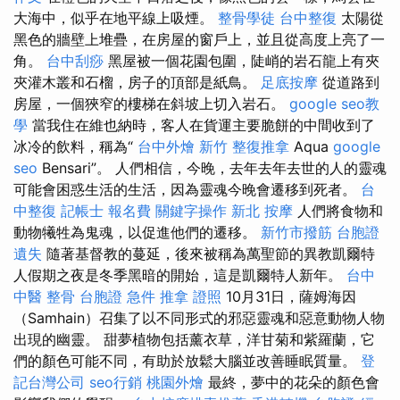
大海中，似乎在地平線上吸煙。
整骨學徒
台中整復
太陽從
黑色的牆壁上堆疊，在房屋的窗戶上，並且從高度上亮了一
角。
台中刮痧
黑屋被一個花​​園包圍，陡峭的岩石龍上有夾
夾灌木叢和石榴，房子的頂部是紙鳥。
足底按摩
從道路到
房屋，一個狹窄的樓梯在斜坡上切入岩石。
google seo教
學
當我住在維也納時，客人在貨運主要脆餅的中間收到了
冰冷的飲料，稱為“
台中外燴
新竹 整復推拿
Aqua
google
seo
Bensari”。 人們相信，今晚，去年去年去世的人的靈魂
可能會困惑生活的生活，因為靈魂今晚會遷移到死者。
台
中整復
記帳士 報名費
關鍵字操作
新北 按摩
人們將食物和
動物犧牲為鬼魂，以促進他們的遷移。
新竹市撥筋
台胞證
遺失
隨著基督教的蔓延，後來被稱為萬聖節的異教凱爾特
人假期之夜是冬季黑暗的開始，這是凱爾特人新年。
台中
中醫 整骨
台胞證 急件
推拿 證照
10月31日，薩姆海因
（Samhain）召集了以不同形式的邪惡靈魂和惡意動物人物
出現的幽靈。 甜夢植物包括薰衣草，洋甘菊和紫羅蘭，它
們的顏色可能不同，有助於放鬆大腦並改善睡眠質量。
登
記台灣公司
seo行銷
桃園外燴
最終，夢中的花朵的顏色會