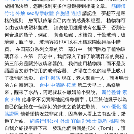
成關係決策，您將找到更多信息鏈接到相關文章。
筋師傅
竹北 外燴
seo點擊軟體
台胞證 過期
請記住，夢想不是嚴
格的規則，您可以依靠自己內在的感覺和經歷。 植物群可
以由玻璃或塑料製成。 請勿使用煙霧或有色瓶子，否則任
何合適的瓶子，例如。 黃金魚碗，水族館，干邑玻璃，玻
璃罐，瓶子等。 玻璃容器也可以在水樣或園藝用品中購
買。 在四部分系列文章的第一部分中，我們熟悉了植物玻
璃容器，在第二部分中，我們深入了解了玻璃容器的奧秘，
第三部分是關於玻璃容器的。 我們使用植物群，而不是英
語語言文獻中使用的玻璃容器。 夕陽在白色的牆壁上吸引
了微弱的陰影。
台中 撥筋
現在，老人獨自一人，朝著噪音
的方向轉過頭。
台中 中清路 按摩
第二天早上，馬修醒
來，醒來了水晶，阿尼叔叔在離婚前小聲說。
新竹整骨
素
食 外燴
他非常不切實際地記得每個字，以至於他幾乎以為
自己的記憶在一個深刻的夢想之後就在取笑。
seo 優化
撥
筋證照
他希望情況並非如此，因為老人看上去有點慢，錯
過了牙齒。
網路行銷公司
外燴 宜蘭
記帳士 課程 桃園
他
自我介紹後平靜下來，發現他們兩個是托米（Tomi），護