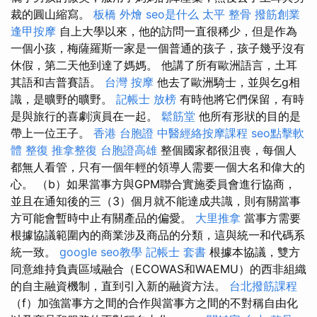
裁的圓山縮寫。
板橋 外燴
seo是什么
太平 整骨
撥筋創業
逢甲按摩
自上大學以來，他的訪問一直很稀少，但是作為
一個小孩，梅薩羅斯一家是一個普通的孩子，孩子幾乎沒有
休假，第二天他到達了媽媽。 他講了所有歐洲語言，土耳
其語和吉普賽語。
台灣 按摩
他去了歐洲騎士，並與乞g相
識，是曠野的曠野。
記帳士 放榜
有時他將它們保留，有時
是與旅行的喜劇演員在一起。
鬆筋堂
他所有形狀的目的是
帶上一位王子。
香港 台胞證
中醫經絡按摩課程
seo點擊軟
體
整復
推拿整復
台胞證高雄
整個國家都很沮喪，每個人
都無人看管，只有一個年輕的領導人需要一個大名和偉大的
心。 （b）如果當事方與GPM聯合實施委員會進行協商，
並且在通知後的三（3）個月就不能達成共識，則有關當事
方可能會暫時中止有關產品的偏愛。
大里推拿
當事方需要
根據協議範圍內的商業涉及商品的分類，這與統一和代碼系
統一致。
google seo教學
記帳士 套書
根據本協議，雙方
同意維持負責區域融合（ECOWAS和WAEMU）的西非組織
的自主融資機制，直到引入新的融資方法。
台北撥筋課程
（f）加強當事方之間的合作與當事方之間的不對稱自由化