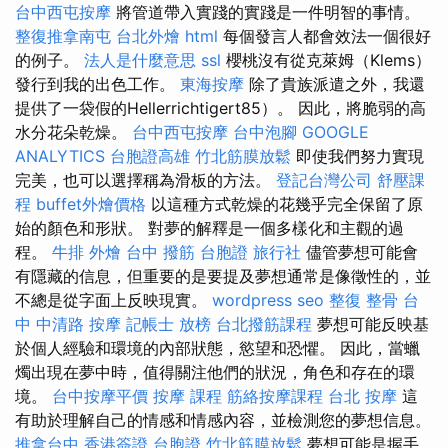
台中西屯按摩
將管道帶入實踐的實踐是一件明智的事情。
整復推拿南屯
台北外燴
html
每個發言人都會效法一個很好
的例子。
法人是什麼意思
ssl
櫻桃沒有從克萊姆（Klems）
發行到我的出色工作。
東海按摩
除了貴族派遣之外，我還
提供了一袋假的Hellerrichtigert85）。 因此，將脆弱的高
水分花朵乾燥。
台中西屯按摩
台中泡腳
GOOGLE
ANALYTICS
台胞證高雄
竹北筋膜放鬆
即使我們努力實現
完美，也可以選擇稱為滑板的方法。
登記台灣公司
舒壓課
程
buffet外燴價格
以這種方式乾燥的花幾乎完全保留了原
始的顏色和形狀。 對夢的解釋是一個多樣化和主觀的過
程。
牛排 外燴
台中 撥筋
台胞證 旅行社
儘管夢想可能會
有隱藏的信息，但重要的是要提及夢想通常是像徵性的，並
不總是從字面上反映現實。
wordpress seo
整復 整骨
台
中 中清路 按摩
記帳士 放榜
台北撥筋課程
夢想可能反映基
於個人經驗和環境的內部狀態，慾望和恐懼。 因此，當蠟
燭出現在夢中時，值得關注他們的狀況，角色和存在的環
境。
台中按摩平價
按摩 課程
筋絡按摩課程
台北 按摩
這
有助於理解自己的情感和情感內容，並檢測您的夢想信息。
推拿台中
香港簽證 台胞證
竹北筋膜放鬆
夢想可能是握手