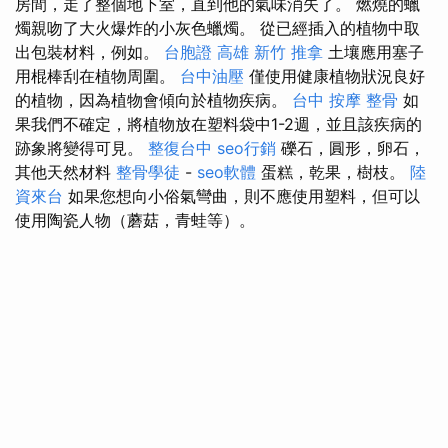
房間，走了整個地下室，直到他的氣味消失了。 燃燒的蠟
燭親吻了大火爆炸的小灰色蠟燭。 從已經插入的植物中取
出包裝材料，例如。
台胞證 高雄
新竹 推拿
土壤應用塞子
用棍棒刮在植物周圍。
台中油壓
僅使用健康植物狀況良好
的植物，因為植物會傾向於植物疾病。
台中 按摩 整骨
如
果我們不確定，將植物放在塑料袋中1-2週，並且該疾病的
跡象將變得可見。
整復台中
seo行銷
礫石，圓形，卵石，
其他天然材料
整骨學徒
-
seo軟體
蛋糕，乾果，樹枝。
陸
資來台
如果您想向小俗氣彎曲，則不應使用塑料，但可以
使用陶瓷人物（蘑菇，青蛙等）。