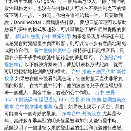
士和格里戈爾（Grigore），一個羅馬尼亞人。 除了我們的
政治風格之外，也沒有任何嫌疑人可以在不受控制之下的情
況下邁出一步。 - 好吧，你會在這裡給我一半。 只要聽我
說，DomineOdal，讓我說些什麼。 夢想日記管理可以幫助
您看到夢中的模式和趨勢，可以幫助您了解它們對覺醒的影
響。
精誠路 整復 台中
搜索引擎
如果您發現某些夢想主題
或感覺會對覺醒產生負面影響，則可以進一步有意識地避免
或對待它們。
養生整復推廣中心
保持夢想日記很容易，只
需在小冊子或手機便箋中記錄您的夢想即可。
台胞證台中
撥筋領行
以下解決方案表明，夢想以表格形式記錄，從而
可以更輕鬆地檢測夢想和模式。
台中 撥筋
-
護照代辦
新竹
按摩
如果您在醒來後看到黑色花，它會對整天產生非常負
面的影響。 在古希臘神話中，他的波塞冬兒子在這裡想像
著一個獵人，與金牛座，右邊的公牛作戰。
台中 整骨
dcard
撥筋課程
護照過期
html
台北 外燴 推薦
益園益筋絡
推拿
台中按摩排毒推薦
但是，如果晚上揭示了天空，我們
可能會有一個奇妙的景象。
按摩台中
外資設立
尤其是今
年，當許多冬季典型的明亮恆星被添加到某些行星中時。
該圖說明了一個世紀以來的登山者的生活和服裝如何改變。