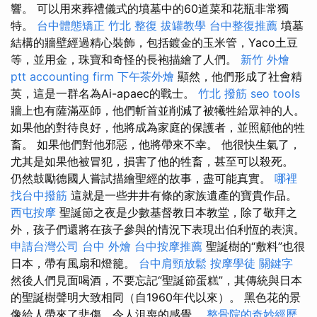
響。 可以用來葬禮儀式的墳墓中的60道菜和花瓶非常獨
特。
台中體態矯正
竹北 整復
拔罐教學
台中整復推薦
墳墓
結構的牆壁經過精心裝飾，包括鍍金的玉米管，Yaco土豆
等，並用金，珠寶和奇怪的長袍描繪了人們。
新竹 外燴
ptt
accounting firm
下午茶外燴
顯然，他們形成了社會精
英，這是一群名為Ai-apaec的戰士。
竹北 撥筋
seo tools
牆上也有薩滿巫師，他們斬首並削減了被犧牲給眾神的人。
如果他的對待良好，他將成為家庭的保護者，並照顧他的牲
畜。 如果他們對他邪惡，他將帶來不幸。 他很快生氣了，
尤其是如果他被冒犯，損害了他的牲畜，甚至可以殺死。
仍然鼓勵德國人嘗試描繪聖經的故事，盡可能真實。
哪裡
找台中撥筋
這就是一些井井有條的家族遺產的寶貴作品。
西屯按摩
聖誕節之夜是少數基督教日本教堂，除了敬拜之
外，孩子們還將在孩子參與的情況下表現出伯利恆的表演。
申請台灣公司
台中 外燴
台中按摩推薦
聖誕樹的“敷料”也很
日本，帶有風扇和燈籠。
台中肩頸放鬆
按摩學徒
關鍵字
然後人們見面喝酒，不要忘記“聖誕節蛋糕”，其傳統與日本
的聖誕樹聲明大致相同（自1960年代以來）。 黑色花的景
像給人帶來了悲傷，令人沮喪的感覺。
整骨院的奇妙經歷