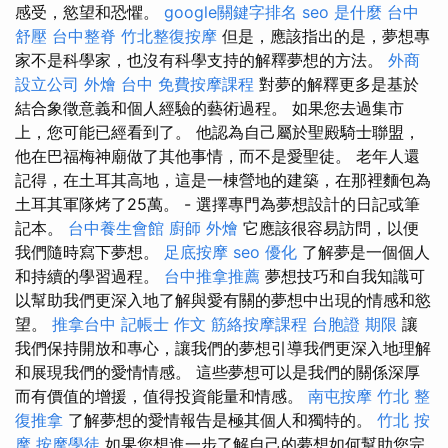
感受，慾望和恐懼。
google關鍵字排名
seo 是什麼
台中
舒壓
台中整脊
竹北整復按摩
但是，應該指出的是，夢想專
家不是科學家，也沒有科學支持的解釋夢想的方法。
外商
設立公司
外燴 台中
免費按摩課程
對夢的解釋更多是基於
結合象徵意義和個人經驗的藝術過程。 如果您去過集市
上，您可能已經看到了。 他認為自己屬於聖殿騎士聯盟，
他在巴福梅神廟做了其他事情，而不是愛聖徒。 老年人還
記得，在土耳其高地，這是一棟營地的建築，在那裡麵包為
土耳其軍隊烤了25萬。 - 選擇專門為夢想設計的日記或筆
記本。
台中養生會館
廚師 外燴
它應該很容易訪問，以便
我們隨時寫下夢想。
足底按摩
seo 優化
了解夢是一個個人
和持續的學習過程。
台中推拿推薦
夢想技巧和自我知識可
以幫助我們更深入地了解與愛有關的夢想中出現的情感和慾
望。
推拿台中
記帳士 作文
筋絡按摩課程
台胞證 期限
讓
我們保持開放和專心，讓我們的夢想引導我們更深入地理解
和展現我們的愛情情感。 這些夢想可以是我們的關係深厚
而有價值的增援，值得投資能量和情感。
南屯按摩
竹北 整
復推拿
了解夢想的愛情報告是極其個人和獨特的。
竹北 按
摩
按摩學徒
如果您想進一步了解自己的夢想如何幫助您完