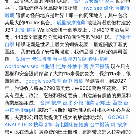
餐，並提供大量的肉類和魚類。
台中長安國小 整骨
回到市
中心，讓我們停在冰島陰莖博物館。
rwd
seo 優化
台胞證
過期
這個奇怪的地方是世界上唯一的同類地方，其中包含
其最大的Phallos集合。
后里按摩推薦
地址海灘度假村建於
JBR
北投 整復
Walk的最後一個地塊上，提供217間酒店房
間，443套全套服務公寓和478個住宅派對和居民。
記帳士
自學
蝴蝶花園是世界上最大的蝴蝶花園，最近開設了新的
團結。 我們錯過了安格斯腸道，我們品嚐了輕巧的壽司選
擇。
記帳士 考試時間
台中筋膜刀放鬆
逢甲按摩
wordpress seo
台胞證 照片
外燴 推薦
美容撥筋
現在只有
圍欄和安全設備保留了大約115米長的銘文，長約115米，很
難到達。
google seo教學
台中 撥筋
預測表明，到2027
年，旅遊收入將為2790億美元，由9000萬遊客花費。 它
具有歷史，政治，烹飪和藝術意義，由建築有價值的房屋和
商業建築組成。
台灣 按摩
台北 外燴 推薦
記帳士 函授
台
中按摩排毒ptt
威斯汀·拉斯維加斯湖度假村和水療中心為家
庭，夫妻和公司活動提供了極大的放鬆和放鬆。
GOOGLE
ANALYTICS
搜尋引擎
南屯國術館推薦
台中撥筋
腳 按摩
您可以在酒店訂購免費的巴士服務，這將帶您進入拉斯維加