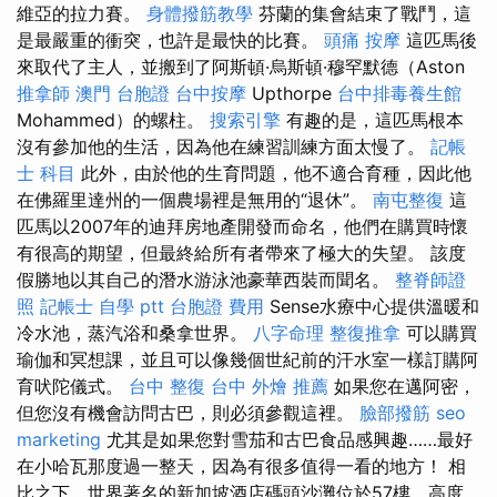
維亞的拉力賽。
身體撥筋教學
芬蘭的集會結束了戰鬥，這
是最嚴重的衝突，也許是最快的比賽。
頭痛 按摩
這匹馬後
來取代了主人，並搬到了阿斯頓·烏斯頓·穆罕默德（Aston
推拿師
澳門 台胞證
台中按摩
Upthorpe
台中排毒養生館
Mohammed）的螺柱。
搜索引擎
有趣的是，這匹馬根本
沒有參加他的生活，因為他在練習訓練方面太慢了。
記帳
士 科目
此外，由於他的生育問題，他不適合育種，因此他
在佛羅里達州的一個農場裡是無用的“退休”。
南屯整復
這
匹馬以2007年的迪拜房地產開發而命名，他們在購買時懷
有很高的期望，但最終給所有者帶來了極大的失望。 該度
假勝地以其自己的潛水游泳池豪華西裝而聞名。
整脊師證
照
記帳士 自學 ptt
台胞證 費用
Sense水療中心提供溫暖和
冷水池，蒸汽浴和桑拿世界。
八字命理 整復推拿
可以購買
瑜伽和冥想課，並且可以像幾個世紀前的汗水室一樣訂購阿
育吠陀儀式。
台中 整復
台中 外燴 推薦
如果您在邁阿密，
但您沒有機會訪問古巴，則必須參觀這裡。
臉部撥筋
seo
marketing
尤其是如果您對雪茄和古巴食品感興趣……最好
在小哈瓦那度過一整天，因為有很多值得一看的地方！ 相
比之下，世界著名的新加坡酒店碼頭沙灘位於57樓，高度