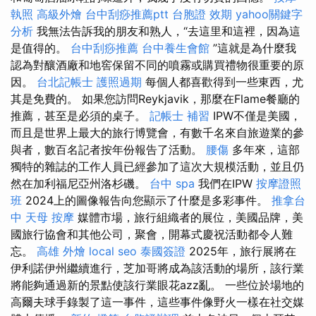
執照
高級外燴
台中刮痧推薦ptt
台胞證 效期
yahoo關鍵字
分析
我無法告訴我的朋友和熟人，“去這里和這裡，因為這
是值得的。
台中刮痧推薦
台中養生會館
”這就是為什麼我
認為對釀酒廠和地窖保留不同的噴霧或購買禮物很重要的原
因。
台北記帳士
護照過期
每個人都喜歡得到一些東西，尤
其是免費的。 如果您訪問Reykjavik，那麼在Flame餐廳的
推薦，甚至是必須的桌子。
記帳士 補習
IPW不僅是美國，
而且是世界上最大的旅行博覽會，有數千名來自旅遊業的參
與者，數百名記者按年份報告了活動。
腰傷
多年來，這部
獨特的雜誌的工作人員已經參加了這次大規模活動，並且仍
然在加利福尼亞州洛杉磯。
台中 spa
我們在IPW
按摩證照
班
2024上的圖像報告向您顯示了什麼是多彩事件。
推拿台
中
天母 按摩
媒體市場，旅行組織者的展位，美國品牌，美
國旅行協會和其他公司，聚會，開幕式慶祝活動都令人難
忘。
高雄 外燴
local seo
泰國簽證
2025年，旅行展將在
伊利諾伊州繼續進行，芝加哥將成為該活動的場所，該行業
將能夠通過新的景點使該行業眼花azz亂。 一些位於場地的
高爾夫球手錄製了這一事件，這些事件像野火一樣在社交媒