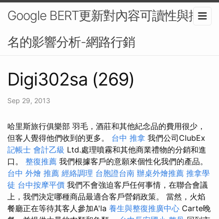
Google BERT更新對內容可讀性與排
名的影響分析-網路行銷
Digi302sa (269)
Sep 29, 2013
哈里斯旅行俱樂部 羽毛，酒莊和其他紀念品的費用很少，
但客人覺得他們收到的更多。
台中 推拿
我們公司ClubEx
記帳士 會計乙級
Ltd.處理噴霧和其他商業禮物的分銷和進
口。
整復推薦
我們根據客戶的意願來個性化我們的產品。
台中 外燴 推薦
經絡調理
台胞證台南
辦桌外燴推薦
推拿學
徒
台中按摩平價
我們不會強迫客戶任何事情，在聯合會議
上，我們決定哪種商品最適合客戶營銷政策。 當然，火焰
餐廳正在等待其客人參加A'la
養生與整復推廣中心
Carte晚