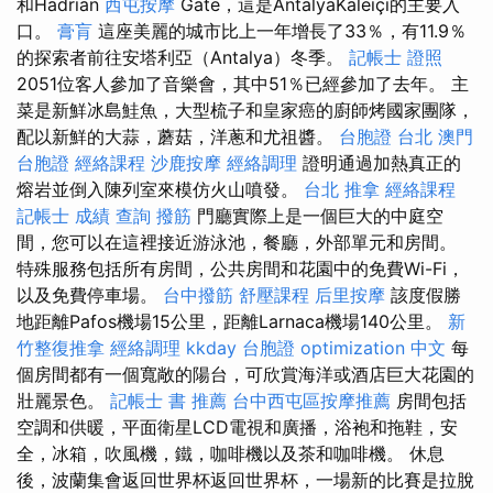
和Hadrian
西屯按摩
Gate，這是AntalyaKaleiçi的主要入
口。
膏肓
這座美麗的城市比上一年增長了33％，有11.9％
的探索者前往安塔利亞（Antalya）冬季。
記帳士 證照
2051位客人參加了音樂會，其中51％已經參加了去年。 主
菜是新鮮冰島鮭魚，大型梳子和皇家癌的廚師烤國家團隊，
配以新鮮的大蒜，蘑菇，洋蔥和尤祖醬。
台胞證 台北
澳門
台胞證
經絡課程
沙鹿按摩
經絡調理
證明通過加熱真正的
熔岩並倒入陳列室來模仿火山噴發。
台北 推拿
經絡課程
記帳士 成績 查詢
撥筋
門廳實際上是一個巨大的中庭空
間，您可以在這裡接近游泳池，餐廳，外部單元和房間。
特殊服務包括所有房間，公共房間和花園中的免費Wi-Fi，
以及免費停車場。
台中撥筋
舒壓課程
后里按摩
該度假勝
地距離Pafos機場15公里，距離Larnaca機場140公里。
新
竹整復推拿
經絡調理
kkday 台胞證
optimization 中文
每
個房間都有一個寬敞的陽台，可欣賞海洋或酒店巨大花園的
壯麗景色。
記帳士 書 推薦
台中西屯區按摩推薦
房間包括
空調和供暖，平面衛星LCD電視和廣播，浴袍和拖鞋，安
全，冰箱，吹風機，鐵，咖啡機以及茶和咖啡機。 休息
後，波蘭集會返回世界杯返回世界杯，一場新的比賽是拉脫