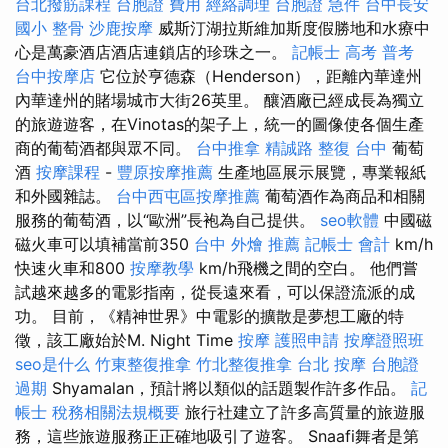
台北撥筋課程
台胞證 費用
經絡調理
台胞證 急件
台中長安
國小 整骨
沙鹿按摩
威斯汀湖拉斯維加斯度假勝地和水療中
心是萬豪酒店酒店連鎖店的珍珠之一。
記帳士 高考 普考
台中按摩店
它位於亨德森（Henderson），距離內華達州
內華達州的賭場城市大街26英里。 釀酒廠已經成長為獨立
的旅遊遊客，在Vinotas的架子上，統一的圖像使各個生產
商的葡萄酒都與眾不同。
台中推拿
精誠路 整復 台中
葡萄
酒
按摩課程
-
豐原按摩推薦
生產地區展示展覽，專業報紙
和外國雜誌。
台中西屯區按摩推薦
葡萄酒作為商品和相關
服務的葡萄酒，以“歐洲”長袍為自己提供。
seo軟體
中國磁
磁火車可以填補當前350
台中 外燴 推薦
記帳士 會計
km/h
快速火車和800
按摩教學
km/h飛機之間的空白。 他們嘗
試越來越多的電影指南，從長遠來看，可以保證流派的成
功。 目前，《精神世界》中電影的擴散是夢想工廠的特
徵，該工廠始於M. Night Time
按摩
護照申請
按摩證照班
seo是什么
竹東整復推拿
竹北整復推拿
台北 按摩
台胞證
過期
Shyamalan，預計將以類似的話題製作許多作品。
記
帳士 稅務相關法規概要
旅行社建立了許多高質量的旅遊服
務，這些旅遊服務正正確地吸引了遊客。 Snaafi舞者是第