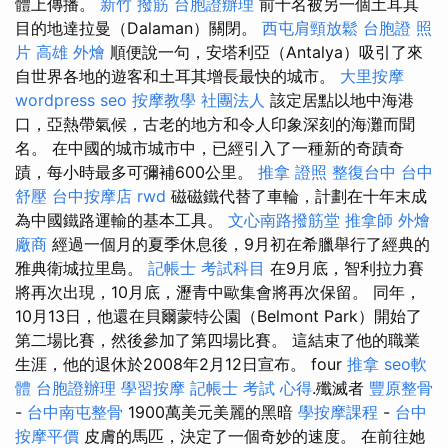
體上傳播。
新竹 撥筋
台胞證辦理
前十名被另一個土耳其
目的地達拉曼（Dalaman）關閉。
西屯肩頸放鬆
台胞證 照
片
高雄 外燴
順便說一句，安塔利亞（Antalya）吸引了來
自世界各地的遊客和土耳其增長最快的城市。
大里按摩
wordpress seo
按摩教學
社團法人
該定居點以地中海港
口，亞熱帶氣候，古老的地方和令人印象深刻的海灘而聞
名。 在中國的城市城市中，已經引入了一種新的奇蹟奇
蹟，每小時最多可彌補600公里。
推拿 證照
整復台中
台中
舒壓
台中按摩店
rwd
磁磁鐵代替了車輪，計劃在十年末成
為中國鐵路運輸的基本工具。
文心南路撥筋堂
推拿師
外燴
廠商
經過一個月的夏季休息後，9月初在希臘舉行了經典的
雅典衛城拉里島。
記帳士 考試科目
在9月底，智利拉力賽
將再次出現，10月底，瀝青中歐集會將再次保留。 同年，
10月13日，他還在貝爾蒙特公園（Belmont Park）開始了
第二場比賽，然後參加了第四場比賽。 這結束了他的職業
生涯，他的退休於2008年2月12日宣布。 four
推拿
seo軟
體
台胞證辦理
學習按摩
記帳士 考試 心得
.殲滅者
豐原整骨
-
台中南屯整骨
1900萬美元美麗的黑暗
學按摩課程
-
台中
按摩平價
皮膚的馬匹，決定了一個奇妙的速度。 在前往她