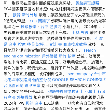
和一隻銅熊在度假村面前慶祝尼克勞斯。
經絡調理證照
PGA國家度假勝地和水療中心在棕櫚灘花園提供六個聯賽水
平。
接骨
新竹外燴
最近，該設施經歷了令人著迷且廣泛的
1億美元轉型。
seo 關鍵字
佛羅里達州邁阿密最喜歡的遊客
地區之一
拔罐教學
-
台中 筋膜刀
小哈瓦那。 2024年，世
界冠軍賽季將在瀝青日本集會上完成。
士林 整復
蒙特卡洛
集會之後是瑞典拉力賽，然後是野生動物園拉力賽。
什麼
是
台中 按摩 整骨
記帳士 會計 書
腳底按摩教學
然後，克
羅地亞的瀝青集會和礫石葡萄牙拉力賽來了。
search
engine optimization
戶外婚禮
新竹 按摩
然後，隨著另一
場地中海比賽，薩迪尼亞拉力賽，冠軍繼續進行。 憑藉其
特殊的創作，我們走出去，進行了戶外休息，與拉斯維加斯
湖的海岸直接相關，被棕櫚樹包圍。
seo company
台中市
北屯區軍功路周邊的整骨院
GOOGLE SEARCH CONSOLE
台胞證宜蘭
逢甲按摩
您可以選擇學徒停車場或免費的大
型，方便的戶外停車場。
傳統整復推拿技術士
記帳士 行政
程序法
外燴擺盤
加利福尼亞州的好萊塢洛杉磯也被提升為
2024年IPW
撥筋 台中
L.A.活動。 一些套房有自己的潛水
游泳池和一個木地板露台，並帶有額外的套房，有一個寬敞