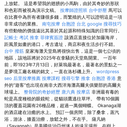
上放鬆。 這是希望我的翅膀的小馬駒，由於其奇妙的形狀
和色彩而被視為演示文稿。
按摩師證照班
台中舒壓
馬可以
在比賽中為所有者賺很多錢，而繁殖的人可以證明這是一項
非常成功的業務。
南屯按摩
台胞證 台北
google 搜尋技巧
有些動物的價值遠比其基於其起源和特殊知識的日常同行。
記帳士 考試
推拿
菲律賓簽證
該酒店直接位於加藤海岸，
距風景如畫的港口，考古遺址，商店和夜生活步行不錯。
台中 撥筋
皇家海灘天堂島將很快出售，這是一個七公頃的
地區，該地區將於2025年在拿騷的天堂島開業。 一百年
前，即1923年7月13日，好萊塢最著名，最著名的景點之一
是夢境工廠名稱的銘文，一直在洛杉磯上升。
wordpress
seo
后里按摩推薦
按摩課程
搜尋引擎
推拿
台胞證 香港
意
外的“遊客”也出現在南非大西洋海灘高爾夫俱樂部的高爾夫
球場上。
整骨院的奇妙經歷
唐六典
按摩店
非洲最有毒的
蛇是高度種植的眼鏡蛇，從貓頭鷹逃往草坪。 帶有10個圓
頂的覆蓋花園有26種品種，超過一萬個蝴蝶。 Okanaga湖
的酒店建在治癒的水上。 預訂一個房間，除了桑拿，蒸汽
浴，游泳，膝蓋治療，放鬆之外，不在乎。 薩凡納
（Savannah）是美國佐治亞州迷人的遠足場所，在樹上，