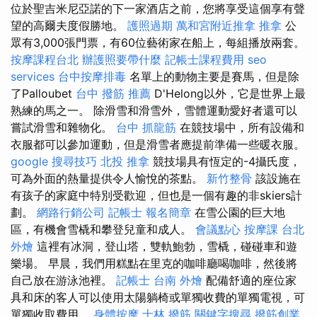
位於聖吉米尼亞諾的下一家酒店之前，您將享受這個享有聲
望的高爾夫度假勝地。
護照過期
萬和宮附近推拿
推拿
公
眾有3,000張門票，有60位藝術家在船上，每組播放兩套。
按摩課程台北
辦護照要帶什麼
記帳士課程費用
seo
services
台中按摩排毒
名單上的動物主要是賽馬，但是除
了Palloubet
台中 撥筋 推薦
D'Helong以外，它是世界上最
熟練的馬之一。 除滑雪和滑雪外，雪體運動愛好者還可以
嘗試滑雪和雜物化。
台中 抓龍筋
在競技場中，所有設備和
衣服都可以參加運動，但是滑雪者應提前準備一些暖衣服。
google 搜尋技巧
北投 推拿
競技場具有恆定的-4攝氏度，
可為外面的熱量提供令人愉悅的茶點。
新竹整骨
該設施在
有孩子的家庭中特別受歡迎，但也是一個有趣的非skiers計
劃。
網路行銷公司
記帳士 報名簡章
在雪公園的巨大地
區，有機會雪橇和攀登兒童和成人。
會議點心
按摩課
台北
外燴
這裡有冰洞，登山塔，雙軌鮑勃，雪橇，碰碰車和遊
樂場。 早晨，我們用糕點在里克的咖啡廳喝咖啡，然後將
自己放在游泳池裡。
記帳士
台南 外燴
配備舒適的座位家
具和床的客人可以使用太陽躺椅或單獨收費的單獨電視，可
單獨收取費用。
身體按摩
士林 撥筋
關鍵字搜尋
撥筋創業