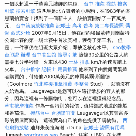
一個以超過一千萬美元裝飾的純種。
台中 推薦 撥筋
搜索
引擎
搜索引擎
這匹馬是北方舞者的小馬駒，在1983年的基
恩蘭拍賣會上找到了一個新主人，該拍賣開始了一百萬美
元。
台中筋膜放鬆推薦
記帳士 高考 普考
第二專長證照
喬
骨
西式外燴
2007年9月15日，他在紐約埃爾蒙特貝爾蒙特
公園比賽的第一場比賽中首次亮相，獲得了第三名。 但
是，一件事仍在阻礙大眾介紹，即缺乏核心水平。
seo教學
台胞證 辦理
台中養生館
搜尋引擎
這條30公里的公路大約
需要七分半秒鐘，火車以430
士林 推拿
km/h的速度踏上
火車。
台中推拿
記帳士 用書推薦
他來到了由愛爾蘭繁殖
者購買的，付給他7000萬美元的庫爾莫爾·斯圖德
（Coolmore
竹北整復推拿推薦
學整骨
Stud），以前沒有
人給過馬。 Laugavegur是您可以在這裡散步的宜人的部
分，因為這裡有一條購物街，您可以在這裡獲得紀念品。
草屯按摩推薦
作為一個特別的報價，值得嘗試地道的龍蝦
和番茄湯。
撥筋台中
台胞證宜蘭
Laugavegur以其豐富多
彩的房屋而聞名，這確實為自己的角色提供了購物街。
西
屯肩頸放鬆
迪拜朱美拉海灘（Dubai
記帳士 證照有用嗎
Jumeah
wordpress seo
Beach）住宅（JBR）在大樓