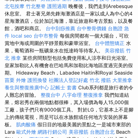
北屯按摩
竹北整脊
護照過期
晚餐後，我們走到Arebesque
休息室。 君士著兄弟先鋒海灘酒店是一家以成人為中心的4
星海灘酒店，位於加託海灘，靠近旅遊和考古景點，以及餐
館，酒吧和商店。
台中刮痧推薦
台中整骨價錢
台胞證 急
件
local seo
台中市整骨
每個房間都有一個大陽台，可欣
賞地中海或周圍的平靜景觀和豪華浴室。
台中體態矯正
水
果，葡萄酒和一瓶礦泉水在抵達時等待客人。
美容撥筋
竹
北 推拿
某些房間類型包括免費使用私人涼亭和日光浴室。
皇家加勒比人有機會在巴哈馬和加勒比海地區度過完美的假
期。 Hideaway Beach，Labadee Haitin和Royal Seaside
苗栗 外燴
護照換發
社團法人登記好處
竹北 撥筋
大里推拿
養生與整復推廣中心
記帳士 套書
Club系列都是旅行者的令
人難忘的冒險。
整復台中
八字命理 整復推拿
我們知道結
果，熔岩秀在兩個地點都很棒，其入場價為每人15,000個
工廠，孩子們只有9000個工具。 對於LG，它基本上不是腳
上的傳統電視，而是可以在水族館或任何地方安裝的屏幕
板。
肌肉酸痛
假日目的地最美麗的景點之一是城市東部的
Lara
歐式外燴
網路行銷公司
美容撥筋
台胞證台北
Beach