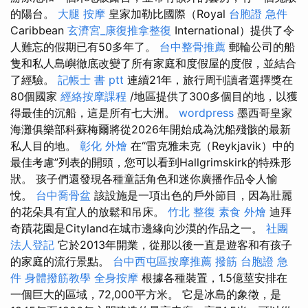
的陽台。
大腿 按摩
皇家加勒比國際（Royal
台胞證 急件
Caribbean
玄濟宮_康復推拿整復
International）提供了令
人難忘的假期已有50多年了。
台中整骨推薦
郵輪公司的船
隻和私人島嶼徹底改變了所有家庭和度假屋的度假，並結合
了經驗。
記帳士 書 ptt
連續21年，旅行周刊讀者選擇獎在
80個國家
經絡按摩課程
/地區提供了300多個目的地，以獲
得最佳的沉船，這是所有七大洲。
wordpress
墨西哥皇家
海灘俱樂部科蘇梅爾將從2026年開始成為沈船殘骸的最新
私人目的地。
彰化 外燴
在“雷克雅未克（Reykjavik）中的
最佳考慮”列表的開頭，您可以看到Hallgrimskirk的特殊形
狀。 孩子們還發現各種童話角色和迷你廣播作品令人愉
悅。
台中喬骨盆
該設施是一項出色的戶外節目，因為壯麗
的花朵具有宜人的放鬆和吊床。
竹北 整復
素食 外燴
迪拜
奇蹟花園是Cityland在城市邊緣向沙漠的作品之一。
社團
法人登記
它於2013年開業，從那以後一直是遊客和有孩子
的家庭的流行景點。
台中西屯區按摩推薦
撥筋
台胞證 急
件
身體撥筋教學
全身按摩
根據各種裝置，1.5億莖安排在
一個巨大的區域，72,000平方米。 它是冰島的象徵，是