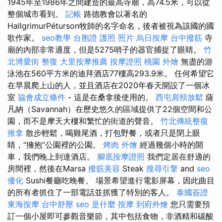
1945年至1986年之間建造的最高寺廟，高74.5米，可以從
整個城市看到。
記帳
路德教會以著名的
HallgrimurPéturson牧師的名字命名，後者被視為該國的國
歌作家。
seo教學
台胞證 護照 照片
烏日按摩
台中撥筋
寺
廟的內部非常適度，但是5275哨子的器官捕捉了眼睛。
竹
北博愛街 整復
大里按摩推薦
按摩證照
桃園 外燴
無盡的游
泳池在560平方米的迪拜酒店77樓高293.9米。 任何希望它
在早晨爬上山的人，並且酒店在2020年春天開設了一個冰
室
協會成立條件
- 這是在桑拿後使用的。
西屯肩頸放鬆
薩
凡納（Savannah）在歷史悠久的區域提供了22個空間和公
園，而不是摩天大樓和繁忙的街道的聲音。
竹北傳統整復
推拿
散步輕鬆，喝雞尾酒，打包野餐，或者只是閉上眼
睛，“擁抱”公園裡的公園。
烤肉 外燴
經過幾個小時的開
車，我們晚上到達酒店。
腳底按摩證照
我們定居在舒適的
房間裡，然後在Marsa
撥筋美容
Steak
搜尋引擎
and
seo
優化
Sushi餐廳吃晚餐。 場景希望進行電影屏幕，因此曲目
的所有者抓住了一部電話並抓獲了特別的客人。
泰國簽證
東海按摩
台中舒壓
seo 是什麼
按摩
到府外燴
您只需要預
訂一個小屋即可參觀音樂節，其中包括食物，非酒精和碳酸