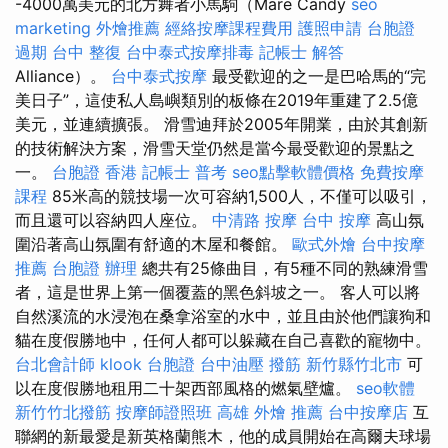
-4000萬美元的北方舞者小馬駒（Mare Candy
seo
marketing
外燴推薦
經絡按摩課程費用
護照申請
台胞證
過期
台中 整復
台中泰式按摩排毒
記帳士 解答
Alliance）。
台中泰式按摩
最受歡迎的之一是巴哈馬的“完
美日子”，這使私人島嶼類別的板條在2019年重建了2.5億
美元，並連續擴張。 滑雪迪拜於2005年開業，由於其創新
的技術解決方案，滑雪天堂仍然是當今最受歡迎的景點之
一。
台胞證 香港
記帳士 普考
seo點擊軟體價格
免費按摩
課程
85米高的競技場一次可容納1,500人，不僅可以吸引，
而且還可以容納四人座位。
中清路 按摩
台中 按摩
高山氛
圍沿著高山氛圍有舒適的木屋和餐館。
歐式外燴
台中按摩
推薦
台胞證 辦理
總共有25條曲目，有5種不同的熟練滑雪
者，這是世界上第一個覆蓋的黑色斜坡之一。 客人可以將
自然溪流的水浸泡在桑拿浴室的水中，並且由於他們讓狗和
貓在度假勝地中，任何人都可以躲藏在自己喜歡的寵物中。
台北會計師
klook 台胞證
台中油壓
撥筋 新竹縣竹北市
可
以在度假勝地租用二十架西部風格的燃氣壁爐。
seo軟體
新竹竹北撥筋
按摩師證照班
高雄 外燴 推薦
台中按摩店
互
聯網的新最愛是新英格蘭熊木，他的成員開始在高爾夫球場