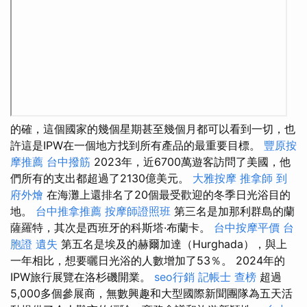
的確，這個國家的幾個星期甚至幾個月都可以看到一切，也
許這是IPW在一個地方找到所有產品的最重要目標。
豐原按
摩推薦
台中撥筋
2023年，近6700萬遊客訪問了美國，他
們所有的支出都超過了2130億美元。
大雅按摩
推拿師
到
府外燴
在海灘上還排名了20個最受歡迎的冬季日光浴目的
地。
台中推拿推薦
按摩師證照班
第三名是加那利群島的蘭
薩羅特，其次是西班牙的科斯塔·布蘭卡。
台中按摩平價
台
胞證 遺失
第五名是埃及的赫爾加達（Hurghada），與上
一年相比，想要曬日光浴的人數增加了53％。 2024年的
IPW旅行展覽在洛杉磯開業。
seo行銷
記帳士 查榜
超過
5,000多個參展商，無數興趣和大型國際新聞團隊為五天活