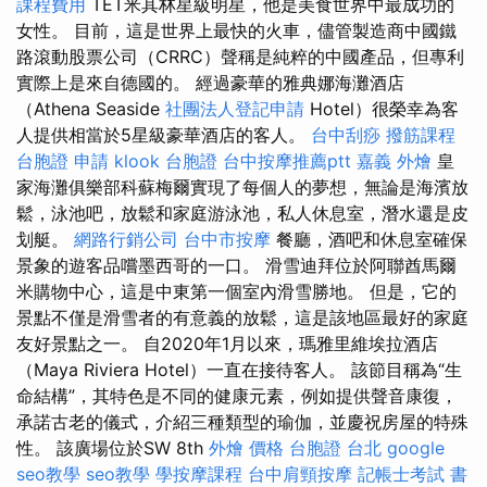
課程費用
TET米其林星級明星，他是美食世界中最成功的
女性。 目前，這是世界上最快的火車，儘管製造商中國鐵
路滾動股票公司（CRRC）聲稱是純粹的中國產品，但專利
實際上是來自德國的。 經過豪華的雅典娜海灘酒店
（Athena Seaside
社團法人登記申請
Hotel）很榮幸為客
人提供相當於5星級豪華酒店的客人。
台中刮痧
撥筋課程
台胞證 申請
klook 台胞證
台中按摩推薦ptt
嘉義 外燴
皇
家海灘俱樂部科蘇梅爾實現了每個人的夢想，無論是海濱放
鬆，泳池吧，放鬆和家庭游泳池，私人休息室，潛水還是皮
划艇。
網路行銷公司
台中市按摩
餐廳，酒吧和休息室確保
景象的遊客品嚐墨西哥的一口。 滑雪迪拜位於阿聯酋馬爾
米購物中心，這是中東第一個室內滑雪勝地。 但是，它的
景點不僅是滑雪者的有意義的放鬆，這是該地區最好的家庭
友好景點之一。 自2020年1月以來，瑪雅里維埃拉酒店
（Maya Riviera Hotel）一直在接待客人。 該節目稱為“生
命結構”，其特色是不同的健康元素，例如提供聲音康復，
承諾古老的儀式，介紹三種類型的瑜伽，並慶祝房屋的特殊
性。 該廣場位於SW 8th
外燴 價格
台胞證 台北
google
seo教學
seo教學
學按摩課程
台中肩頸按摩
記帳士考試 書