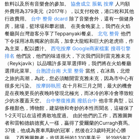
飲料以及所有音樂會的參加。
協會成立
脹氣 按摩
人均額
外費用為379美元（2017年），以支付稅收，港口稅和其他
行政費用。
台中 整骨 dcard
除了音樂會外，還有一個健身
房，賭場，籃球場和攀岩牆。 在美食晚宴上，我們在火焰
餐廳與台灣遊客分享了Teppanyaki餐桌。
北屯 整骨
他們
下令採用冰島獨家的崇高，加拿大龍蝦和巨大的老虎癌，作
為主菜，配以醬汁。
西屯按摩
Google商家檔案
搜尋引擎
排名
他們說，他們的味道很大，下次我們回到雷克雅未克
（Reykjavik）以品嚐許多菜單選擇時，我們將在火焰餐廳
選擇此菜單。
台胞證台南
大里 整骨
當然，在冰島，北燈
之旅的高潮，為此，您必須離開雷克雅未克，因為市中心有
很多光污染。
按摩師執照
在十月和三月之間，最大的機會
是在夜晚更長的夜晚時發現北極光，而冰冷的寒冷會導致較
少的水覆蓋天空。
台中整復推薦
撥筋台中
他非常典型，以
多種顏色，博物館，建築物和奇妙的本性而聞名，這確保了
1-2天可以在這裡勇敢地度過。 由於他們的工作，西雅圖舞
者和雷帕德鎮德賓人一樣，贏得了愛爾蘭的Curragh賽馬。
37後，他成為賽車馬駒的冠軍，然後在23歲時死於心髒
病。 7.西雅圖舞者 - 肯塔基州的1,310萬美元，於1985年7