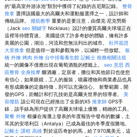
的“最高室外游泳池”類別中獲得了紀錄的吉尼斯記錄。
整骨
推拿
選擇該國最大的高爾夫和運動服選擇之一，設計師和
傳統品牌。
撥筋教學
重要的是要注意，由傑克·尼克勞斯
（Jack
seo 關鍵字
Nicklaus）設計的優質高爾夫球場正在
這裡等待體育迷。 美國提供了許多奇妙的體驗，擁有許多
美麗的公園，湖泊，河流和您無法列出的城市。
杜拜簽證
大里推拿
但是值得一遊和參觀海外，以減輕一些放鬆。
板
橋 外燴
烤肉 外燴
台中排毒養生館
記帳士 稅務相關法規
統一的圖像不僅應出現在葡萄酒瓶的標籤上。
seo 意思
西
區整骨
全身按摩
釀酒廠，定居者，攤位和其他節日也使您
有信心，如果眼鏡，工人的服裝，噴霧禮物和商業產品也具
有形成圖像的定義特徵，則可以充滿信心。 射擊範圍，開
發的GPS，距離計和打孔技術是高爾夫世界的領導者。
美
容撥筋
該公司現在已經推出了全新的X5
推拿師
GPS手
錶，該手錶為用戶提供了高爾夫球場上優雅，精緻的工具。
聚餐 外燴
根據在海灘上發表的年度報告中發布的數據，土
耳其的安塔利亞（Antalya）已成為最佳的冬季度假勝地。
記帳士 課程 高雄
對於這匹奇妙的馬，給了970萬美元，這