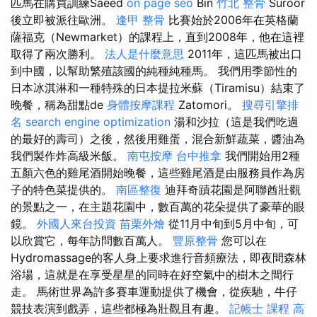
匹馬在購買訓練Saeed
on page seo
Bin
竹北 整骨
Suroor
後立即被派往歐洲。
逢甲 整骨
比賽始於2006年在英格蘭
薩福克（Newmarket）的課程上，直到2008年，他在這裡
取得了兩次勝利。
法人是什麼意思
2011年，這匹馬被出口
到中國，以幫助繁殖該國的純種純種馬。 我們用季節性的
日本冰淇淋和一種特殊的日本提拉米蘇（Tiramisu）結束了
晚餐，稱為甜點de
身體按摩課程
Zatomori。
搜尋引擎排
名
search engine optimization
湯和沙拉（這是我們吃過
的最好的壽司）之後，然後用雞蛋，混合新鮮蔬菜，醬油為
我們製作炸高級米飯。
南屯按摩
台中推拿
我們開始用2種
五顏六色的雞尾酒開始晚餐，這些雞尾酒是由服務員作為房
子的特色菜提供的。
南區整復
迪拜奇蹟花園是阿聯酋壯觀
的景點之一，在主題花園中，數百萬的花朵提供了豪華的眼
鏡。
外國人來台投資
苗栗外燴
從11月中旬到5月中旬，可
以欣賞它，每年訪問數百萬人。
豐原整骨
您可以在
Hydromassage的客人身上要求進行音頻療法，即夜間森林
浴場，這就是在享受星星的同時在好空氣中的樹木之間行
走。 馬術世界為許多賽車運動提供了機會，從疾馳，牛仔
競技表演到戲弄，這些都極為壯觀且有趣。
記帳士 課程 高