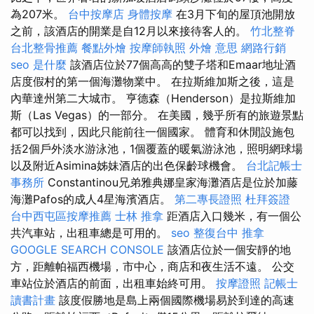
為207米。
台中按摩店
身體按摩
在3月下旬的屋頂池開放
之前，該酒店的開業是自12月以來接待客人的。
竹北整脊
台北整骨推薦
餐點外燴
按摩師執照
外燴 意思
網路行銷
seo 是什麼
該酒店位於77個高高的雙子塔和Emaar地址酒
店度假村的第一個海灘物業中。 在拉斯維加斯之後，這是
內華達州第二大城市。 亨德森（Henderson）是拉斯維加
斯（Las Vegas）的一部分。 在美國，幾乎所有的旅遊景點
都可以找到，因此只能前往一個國家。 體育和休閒設施包
括2個戶外淡水游泳池，1個覆蓋的暖氣游泳池，照明網球場
以及附近Asimina姊妹酒店的出色保齡球機會。
台北記帳士
事務所
Constantinou兄弟雅典娜皇家海灘酒店是位於加藤
海灘Pafos的成人4星海濱酒店。
第二專長證照
杜拜簽證
台中西屯區按摩推薦
士林 推拿
距酒店入口幾米，有一個公
共汽車站，出租車總是可用的。
seo
整復台中
推拿
GOOGLE SEARCH CONSOLE
該酒店位於一個安靜的地
方，距離帕福西機場，市中心，商店和夜生活不遠。 公交
車站位於酒店的前面，出租車始終可用。
按摩證照
記帳士
讀書計畫
該度假勝地是島上兩個國際機場易於到達的高速