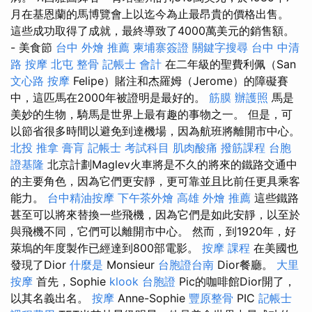
月在基恩蘭的馬博覽會上以迄今為止最昂貴的價格出售。
這些成功取得了成就，最終導致了4000萬美元的銷售額。
- 美食節
台中 外燴 推薦
柬埔寨簽證
關鍵字搜尋
台中 中清
路 按摩
北屯 整骨
記帳士 會計
在二年級的聖費利佩（San
文心路 按摩
Felipe）賭注和杰羅姆（Jerome）的障礙賽
中，這匹馬在2000年被證明是最好的。
筋膜
辦護照
馬是
美妙的生物，騎馬是世界上最有趣的事物之一。 但是，可
以節省很多時間以避免到達機場，因為航班將離開市中心。
北投 推拿
膏肓
記帳士 考試科目
肌肉酸痛
撥筋課程
台胞
證基隆
北京計劃Maglev火車將是不久的將來的鐵路交通中
的主要角色，因為它們更安靜，更可靠並且比前任更具乘客
能力。
台中精油按摩
下午茶外燴
高雄 外燴 推薦
這些鐵路
甚至可以將來替換一些飛機，因為它們是如此安靜，以至於
與飛機不同，它們可以離開市中心。 然而，到1920年，好
萊塢的年度製作已經達到800部電影。
按摩 課程
在美國也
發現了Dior
什麼是
Monsieur
台胞證台南
Dior餐廳。
大里
按摩
首先，Sophie
klook 台胞證
Pic的咖啡館Dior開了，
以其名義出名。
按摩
Anne-Sophie
豐原整骨
PIC
記帳士