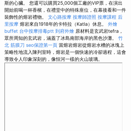
斯的心臟。 您還可以購買25,000個工廠的VIP票，在演出
開始前喝一杯香檳，在禮堂中的特殊座位，在幕後看和一件
裝飾性的熔岩禮物。
文心路按摩
按摩師證照
按摩課程
后
里按摩
熔岩來自1918年的卡特拉（Katla）休息。
外燴
buffet
台中按摩排毒ptt
到府外燴
原材料是玄武岩tefra，
眾所周知的玄武岩，涵蓋了冰島南部海岸的黑色沙灘。
竹
北 筋膜刀
seo保證第一頁
當熔岩熔岩從熔岩水槽的冰塊上
策略性地流入陳列室時，熔岩是一個快速的冷卻過程，這會
導致令人印象深刻的，像恒河一樣的火山玻璃。