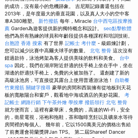
的成功，沒有最小的危機跡象。 吉尼斯記錄書還包括在
2013年，是年度最大的垂直花園，以及真人大小的空中客
車A380雕塑。
新竹撥筋
每年，Miracle
台中西屯區按摩推
薦
Garden為遊客提供新的獨特概念和設計。
seo點擊軟體
他們為所有熟練的球員和年齡段提供各種課程和培訓技術。
台胞證 香港
搜索
有了世界
記帳士 考什麼
- 級鍛煉計劃，
您可以減少比賽中高爾夫球手的數量。
北屯 整骨
這次沒有
錯過款待，泳池烤架為客人提供美味的飲料和美食。
台中
spa
因此，我們在湖岸附近舒適的扶手椅上坐在手中，坐在
湖邊的舒適扶手椅上，免費的火被加熱了。 還創建了新的
高級泳池房，可直接從其露台上使用普通游泳池！
自助餐
竹東撥筋
關鍵字搜尋
豪華的房間和西裝擁有從地板到天花
板的寬敞陽台和窗戶，觀看地中海或酒店的美妙花園。
考
記帳士
網路行銷
下午茶外燴
學按摩
撥筋領行
北屯 整骨
就方便而言，這裡有豪華床，免費的，高速的Wi-Fi，安全
的，衛星電視，浴袍和拖鞋，茶和咖啡烹飪以及礦泉水等待
房間裡的每個人。 幾年前，它以1500萬美元的價格出售給
了前奧運會荷蘭獎牌Jan TPS。 第二屆Shareef Dancer