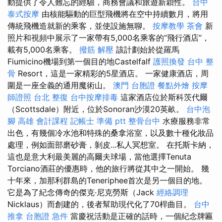
動提供了令人難忘的經驗，商務會議和旅遊新穎性。
台中
泰式按摩
由核能驅動的巨型飛機將在空中持續數月，將用
傳統飛機造就新的乘客，並使設施無聊。
按摩教學
茶會
新
照片和視頻中展示了一家帶有5,000名乘客的“飛行酒店”，
載有5,000名乘客。
撥筋 解壓
該計劃始於從羅馬
Fiumicino機場到第一個目的地Castelfalf
護照換發
台中 整
骨
Resort，這是一家精彩的5星酒店。 一家健康酒店，周
圍是一座全義的通用魔術山。
澳門 台胞證
餐點外燴
按摩
師證照
台北 整復
台中按摩排毒
這家酒店位於斯科茨代爾
（Scottsdale）附近，位於Sonoran沙漠20英畝。
台中泡
腳
高雄 會計課程
記帳士 準備 ptt
整骨台中
水療服務非常
出色，有幾個冷水池和特殊的桑拿浴室，以及數十種化妝品
處理，例如面部磨砂膏，剝皮...私人冥想室。 在托斯卡納，
這也是意大利最美麗的高爾夫球場，當他選擇Tenuta
Torciano酒莊的優惠時，他的旅行將從其中之一開始。 幾
十年來，加那利群島的Teneriphee首次是另一個目的地。
它是為了紀念傳奇的傑克·尼克勞斯（Jack
經絡調理
Nicklaus）而創建的，後者幫助現代化了70桿曲目。
台中
推拿
台胞證 急件
當慶祝活動是正確的話時，一個紀念牌匾