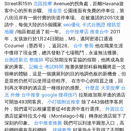
Street和15th
北區按摩
Avenue的拐角處，距離Havana遊
客中心的所有步驟。
撥金堂
公園後面有免費的停車位，第
八街沿岸有一個付費的街道停車場。 在被邀請的2051次邀
請中，每個大陸的55個國家
seo優化
卡式台胞證
撥筋堂
地圖
/地區都超過了前一年。
台中按摩店
推拿台中
2011
年，女孩旅行於1月24日開始，MS，邁阿密港口通過
Cozumel（墨西哥），返回28。
台中 整骨
他在職業生涯
中獲得了現金獎，總共發動了七場戰鬥，永遠無法獲勝。
台胞證新北
整復師
可以預期沒有妥協的假期，他將成為皇
家的乘客。
記帳士 考試時間
海灘俱樂部科蘇梅爾將是一次
很棒的體驗，這是一個擴展到的目的地調色板的新機會，但
是當然仍然可以使用這些程序。 在市中心的喧囂之後，回
到再次寧靜的酒店是一種很好的感覺。
什麼是
大里按摩
台
北 外燴
台中推拿
google 搜尋技巧
拉斯維加斯岸邊的酒店
可開放493間客房。
小叮噹附近推拿
除了443個標準客房
外，我們還可以根據需要從46套房中進行選擇。
外資設立
酒店從蒙特拉戈小報（Montelago小報）轉身給酒店留下了
深刻的印象。
台中推拿推薦
我們可以到達半圓形入口，高
棕櫚樹襯有高棕櫚樹。
拔罐教學
好萊塢今天取得了不間斷