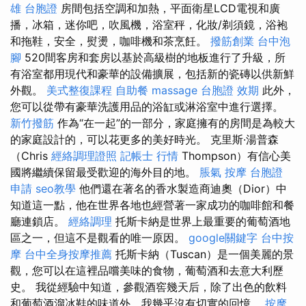
雄
台胞證
房間包括空調和加熱，平面衛星LCD電視和廣
播，冰箱，迷你吧，吹風機，浴室秤，化妝/剃須鏡，浴袍
和拖鞋，安全，熨燙，咖啡機和茶烹飪。
撥筋創業
台中泡
腳
520間客房和套房以基於高級樹的地板進行了升級，所
有浴室都用現代和豪華的設備擴展，包括新的瓷磚以供新鮮
外觀。
美式整復課程
自助餐
massage
台胞證 效期
此外，
您可以從帶有豪華洗護用品的浴缸或淋浴室中進行選擇。
新竹撥筋
作為“在一起”的一部分，家庭擁有的房間是為較大
的家庭設計的，可以花更多的美好時光。 克里斯·湯普森
（Chris
經絡調理證照
記帳士 行情
Thompson）有信心美
國將繼續保留最受歡迎的海外目的地。
脹氣 按摩
台胞證
申請
seo教學
他們還在著名的香水製造商迪奧（Dior）中
知道這一點，他在世界各地也經營著一家成功的咖啡館和餐
廳連鎖店。
經絡調理
托斯卡納是世界上最重要的葡萄酒地
區之一，但這不是觀看的唯一原因。
google關鍵字
台中按
摩
台中全身按摩推薦
托斯卡納（Tuscan）是一個美麗的景
觀，您可以在這裡品嚐美味的食物，葡萄酒和去意大利歷
史。 我從經驗中知道，參觀酒窖幾天后，除了出色的飲料
和葡萄酒溜冰鞋的味道外，我幾乎沒有切實的回憶。
按摩