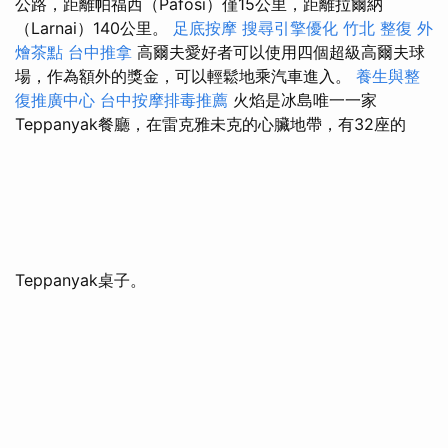
公路，距離帕福西（Pafosi）僅15公里，距離拉爾納
（Larnai）140公里。
足底按摩
搜尋引擎優化
竹北 整復
外
燴茶點
台中推拿
高爾夫愛好者可以使用四個超級高爾夫球
場，作為額外的獎金，可以輕鬆地乘汽車進入。
養生與整
復推廣中心
台中按摩排毒推薦
火焰是冰島唯一一家
Teppanyak餐廳，在雷克雅未克的心臟地帶，有32座的
Teppanyak桌子。