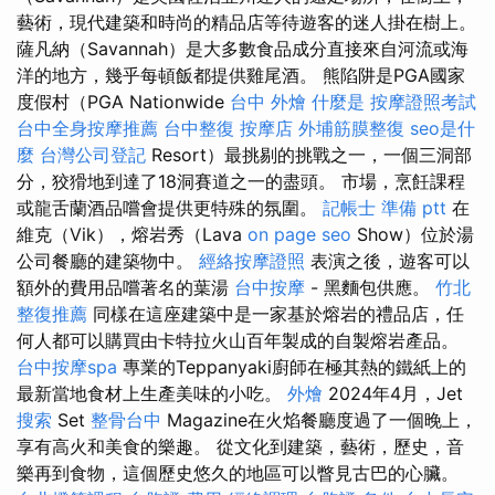
藝術，現代建築和時尚的精品店等待遊客的迷人掛在樹上。
薩凡納（Savannah）是大多數食品成分直接來自河流或海
洋的地方，幾乎每頓飯都提供雞尾酒。 熊陷阱是PGA國家
度假村（PGA Nationwide
台中 外燴
什麼是
按摩證照考試
台中全身按摩推薦
台中整復
按摩店
外埔筋膜整復
seo是什
麼
台灣公司登記
Resort）最挑剔的挑戰之一，一個三洞部
分，狡猾地到達了18洞賽道之一的盡頭。 市場，烹飪課程
或龍舌蘭酒品嚐會提供更特殊的氛圍。
記帳士 準備 ptt
在
維克（Vik），熔岩秀（Lava
on page seo
Show）位於湯
公司餐廳的建築物中。
經絡按摩證照
表演之後，遊客可以
額外的費用品嚐著名的葉湯
台中按摩
- 黑麵包供應。
竹北
整復推薦
同樣在這座建築中是一家基於熔岩的禮品店，任
何人都可以購買由卡特拉火山百年製成的自製熔岩產品。
台中按摩spa
專業的Teppanyaki廚師在極其熱的鐵紙上的
最新當地食材上生產美味的小吃。
外燴
2024年4月，Jet
搜索
Set
整骨台中
Magazine在火焰餐廳度過了一個晚上，
享有高火和美食的樂趣。 從文化到建築，藝術，歷史，音
樂再到食物，這個歷史悠久的地區可以瞥見古巴的心臟。