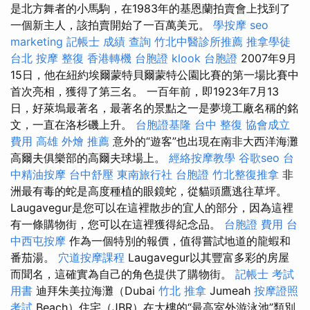
是北方舞者的小馬駒，在1983年的基恩蘭拍賣會上找到了
一個新主人，該拍賣開始了一百萬美元。
學按摩
seo
marketing
記帳士 成績 查詢
竹北中醫診所推薦
推拿學徒
台北 按摩
整復
香港轉機 台胞證
klook 台胞證
2007年9月
15日，他在紐約埃爾蒙特貝爾蒙特公園比賽的第一場比賽中
首次亮相，獲得了第三名。 一百年前，即1923年7月13
日，好萊塢最著名，最著名的景點之一是夢境工廠名稱的銘
文，一直在洛杉磯上升。
台胞證基隆
台中 整復
協會成立
費用
高雄 外燴 推薦
意外的“遊客”也出現在南非大西洋海灘
高爾夫俱樂部的高爾夫球場上。
經絡按摩教學
谷歌seo
台
中精油按摩
台中舒壓
東南旅行社 台胞證
竹北整復推拿
非
洲最有毒的蛇是高度種植的眼鏡蛇，從貓頭鷹逃往草坪。
Laugavegur是您可以在這裡散步的宜人的部分，因為這裡
有一條購物街，您可以在這裡獲得紀念品。
台胞證 費用
台
中西屯按摩
作為一個特別的報價，值得嘗試地道的龍蝦和
番茄湯。
穴道按摩課程
Laugavegur以其豐富多彩的房屋
而聞名，這確實為自己的角色提供了購物街。
記帳士 考試
用書
迪拜朱美拉海灘（Dubai
竹北 推拿
Jumeah
按摩證照
考試
Beach）住宅（JBR）在大樓的“最高室外游泳池”類別