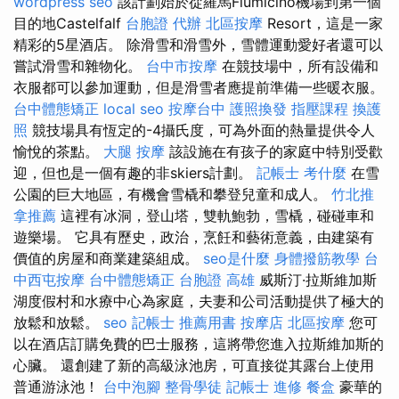
wordpress seo
該計劃始於從羅馬Fiumicino機場到第一個
目的地Castelfalf
台胞證 代辦
北區按摩
Resort，這是一家
精彩的5星酒店。 除滑雪和滑雪外，雪體運動愛好者還可以
嘗試滑雪和雜物化。
台中市按摩
在競技場中，所有設備和
衣服都可以參加運動，但是滑雪者應提前準備一些暖衣服。
台中體態矯正
local seo
按摩台中
護照換發
指壓課程
換護
照
競技場具有恆定的-4攝氏度，可為外面的熱量提供令人
愉悅的茶點。
大腿 按摩
該設施在有孩子的家庭中特別受歡
迎，但也是一個有趣的非skiers計劃。
記帳士 考什麼
在雪
公園的巨大地區，有機會雪橇和攀登兒童和成人。
竹北推
拿推薦
這裡有冰洞，登山塔，雙軌鮑勃，雪橇，碰碰車和
遊樂場。 它具有歷史，政治，烹飪和藝術意義，由建築有
價值的房屋和商業建築組成。
seo是什麼
身體撥筋教學
台
中西屯按摩
台中體態矯正
台胞證 高雄
威斯汀·拉斯維加斯
湖度假村和水療中心為家庭，夫妻和公司活動提供了極大的
放鬆和放鬆。
seo
記帳士 推薦用書
按摩店
北區按摩
您可
以在酒店訂購免費的巴士服務，這將帶您進入拉斯維加斯的
心臟。 還創建了新的高級泳池房，可直接從其露台上使用
普通游泳池！
台中泡腳
整骨學徒
記帳士 進修
餐盒
豪華的