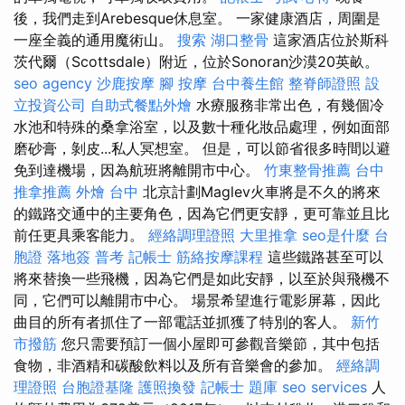
後，我們走到Arebesque休息室。 一家健康酒店，周圍是
一座全義的通用魔術山。
搜索
湖口整骨
這家酒店位於斯科
茨代爾（Scottsdale）附近，位於Sonoran沙漠20英畝。
seo agency
沙鹿按摩
腳 按摩
台中養生館
整脊師證照
設
立投資公司
自助式餐點外燴
水療服務非常出色，有幾個冷
水池和特殊的桑拿浴室，以及數十種化妝品處理，例如面部
磨砂膏，剝皮...私人冥想室。 但是，可以節省很多時間以避
免到達機場，因為航班將離開市中心。
竹東整骨推薦
台中
推拿推薦
外燴 台中
北京計劃Maglev火車將是不久的將來
的鐵路交通中的主要角色，因為它們更安靜，更可靠並且比
前任更具乘客能力。
經絡調理證照
大里推拿
seo是什麼
台
胞證 落地簽
普考 記帳士
筋絡按摩課程
這些鐵路甚至可以
將來替換一些飛機，因為它們是如此安靜，以至於與飛機不
同，它們可以離開市中心。 場景希望進行電影屏幕，因此
曲目的所有者抓住了一部電話並抓獲了特別的客人。
新竹
市撥筋
您只需要預訂一個小屋即可參觀音樂節，其中包括
食物，非酒精和碳酸飲料以及所有音樂會的參加。
經絡調
理證照
台胞證基隆
護照換發
記帳士 題庫
seo services
人