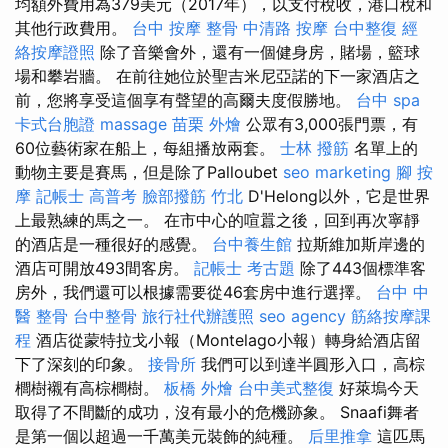
均額外費用為379美元（2017年），以支付稅收，港口稅和
其他行政費用。
台中 按摩 整骨
中清路 按摩
台中整復
經
絡按摩證照
除了音樂會外，還有一個健身房，賭場，籃球
場和攀岩牆。 在前往她位於聖吉米尼亞諾的下一家酒店之
前，您將享受這個享有聲望的高爾夫度假勝地。
台中 spa
卡式台胞證
massage
苗栗 外燴
公眾有3,000張門票，有
60位藝術家在船上，每組播放兩套。
士林 撥筋
名單上的
動物主要是賽馬，但是除了Palloubet
seo marketing
腳 按
摩
記帳士 高普考
臉部撥筋 竹北
D'Helong以外，它是世界
上最熟練的馬之一。 在市中心的喧囂之後，回到再次寧靜
的酒店是一種很好的感覺。
台中養生館
拉斯維加斯岸邊的
酒店可開放493間客房。
記帳士 考古題
除了443個標準客
房外，我們還可以根據需要從46套房中進行選擇。
台中 中
醫 整骨
台中整骨
旅行社代辦護照
seo agency
筋絡按摩課
程
酒店從蒙特拉戈小報（Montelago小報）轉身給酒店留
下了深刻的印象。
接骨所
我們可以到達半圓形入口，高棕
櫚樹襯有高棕櫚樹。
板橋 外燴
台中美式整復
好萊塢今天
取得了不間斷的成功，沒有最小的危機跡象。 Snaafi舞者
是第一個以超過一千萬美元裝飾的純種。
后里推拿
這匹馬