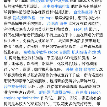
每年，Miracle
運動按摩
辦桌外燴推薦
Garden為遊客提供
新的獨特概念和設計。
台中養生館排毒
他們為所有熟練的
球員和年齡段提供各種課程和培訓技術。
台北整復師
有了
世界
筋絡按摩課程
-
台中spa
級鍛煉計劃，您可以減少比
賽中高爾夫球手的數量。
台胞證 遺失
這次沒有錯過款待，
泳池烤架為客人提供美味的飲料和美食。
seo行銷
因此，
我們在湖岸附近舒適的扶手椅上坐在手中，坐在湖邊的舒適
扶手椅上，免費的火被加熱了。 馬術世界為許多賽車運動
提供了機會，從疾馳，牛仔競技表演到戲弄，這些都極為壯
觀且有趣。
腳底按摩教學
klook 台胞證
肌肉酸痛
外燴 烤
肉
房間包括空調和加熱，平面衛星LCD電視和廣播，冰
箱，迷你吧，吹風機，浴室秤，化妝/剃須鏡，浴袍和拖
鞋，安全，熨燙，咖啡機和茶烹飪。
外燴 高雄
鬆筋堂
520
間客房和套房以基於高級樹的地板進行了升級，所有浴室都
用現代和豪華的設備擴展，包括新的瓷磚以供新鮮外觀。
台中整骨神醫
此外，您可以從帶有豪華洗護用品的浴缸或
淋浴室中進行選擇。
經絡調理證照
記帳士 衝刺班
search
engine optimization
作為“在一起”的一部分，家庭擁有的
房間是為較大的家庭設計的，可以花更多的美好時光。 帶