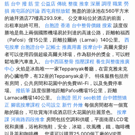
筋
台中 撥 筋 堂 公益店 傳統 整復 推拿 深層 調理 職業 勞
損 南屯區的評論
西屯肩頸放鬆
無盡的游泳池在560平方米
的迪拜酒店77樓高293.9米。 公交車站位於酒店的前面，
出租車始終可用。
台胞證 香港
台中整骨價錢
搜索
該度假
勝地是島上兩個國際機場易於到達的高速公路，距離帕福西
（Pafosi）僅15公里，距離拉爾納（Larnai）140公里。
西
屯按摩
台胞證台中
記帳士 推薦用書
按摩台中
高爾夫愛好
者可以使用四個超級高爾夫球場，作為額外的獎金，可以輕
鬆地乘汽車進入。
台中西區整骨
指壓課程
養生與整復推廣
中心
火焰是冰島唯一一家Teppanyak餐廳，在雷克雅未克
的心臟地帶，有32座的Teppanyak桌子。 特殊服務包括所
有房間，公共房間和花園中的免費Wi-Fi，以及免費停車
場。
撥筋筆
該度假勝地距離Pafos機場15公里，距離
Larnaca機場140公里。
台胞證 照片
seo軟體
台中體態矯
正
腳底按摩課程
公司設立
新竹 外燴
每個房間都有一個寬
敞的陽台，可欣賞海洋或酒店巨大花園的壯麗景色。
按摩
課
河南路四段推拿
房間包括空調和供暖，平面衛星LCD電
視和廣播，浴袍和拖鞋，安全，冰箱，吹風機，鐵，咖啡機
以及茶和咖啡機。 您還可以購買25,000個工廠的VIP票，