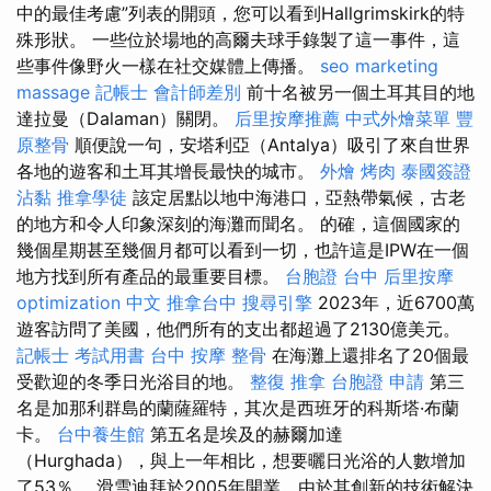
中的最佳考慮”列表的開頭，您可以看到Hallgrimskirk的特
殊形狀。 一些位於場地的高爾夫球手錄製了這一事件，這
些事件像野火一樣在社交媒體上傳播。
seo marketing
massage
記帳士 會計師差別
前十名被另一個土耳其目的地
達拉曼（Dalaman）關閉。
后里按摩推薦
中式外燴菜單
豐
原整骨
順便說一句，安塔利亞（Antalya）吸引了來自世界
各地的遊客和土耳其增長最快的城市。
外燴 烤肉
泰國簽證
沾黏
推拿學徒
該定居點以地中海港口，亞熱帶氣候，古老
的地方和令人印象深刻的海灘而聞名。 的確，這個國家的
幾個星期甚至幾個月都可以看到一切，也許這是IPW在一個
地方找到所有產品的最重要目標。
台胞證 台中
后里按摩
optimization 中文
推拿台中
搜尋引擎
2023年，近6700萬
遊客訪問了美國，他們所有的支出都超過了2130億美元。
記帳士 考試用書
台中 按摩 整骨
在海灘上還排名了20個最
受歡迎的冬季日光浴目的地。
整復 推拿
台胞證 申請
第三
名是加那利群島的蘭薩羅特，其次是西班牙的科斯塔·布蘭
卡。
台中養生館
第五名是埃及的赫爾加達
（Hurghada），與上一年相比，想要曬日光浴的人數增加
了53％。 滑雪迪拜於2005年開業，由於其創新的技術解決