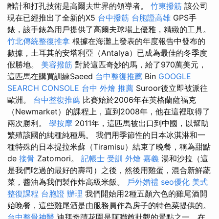
離計和打孔技術是高爾夫世界的領導者。
竹東撥筋
該公司
現在已經推出了全新的X5
台中撥筋
台胞證高雄
GPS手
錶，該手錶為用戶提供了高爾夫球場上優雅，精緻的工具。
竹北傳統整復推拿
根據在海灘上發表的年度報告中發布的
數據，土耳其的安塔利亞（Antalya）已成為最佳的冬季度
假勝地。
美容撥筋
對於這匹奇妙的馬，給了970萬美元，
這匹馬在購買訓練Saeed
台中整復推薦
Bin
GOOGLE
SEARCH CONSOLE
台中 外燴 推薦
Suroor後立即被派往
歐洲。
台中整復推薦
比賽始於2006年在英格蘭薩福克
（Newmarket）的課程上，直到2008年，他在這裡取得了
兩次勝利。
學按摩
2011年，這匹馬被出口到中國，以幫助
繁殖該國的純種純種馬。 我們用季節性的日本冰淇淋和一
種特殊的日本提拉米蘇（Tiramisu）結束了晚餐，稱為甜點
de
接骨
Zatomori。
記帳士 受訓
外燴 嘉義
湯和沙拉（這
是我們吃過的最好的壽司）之後，然後用雞蛋，混合新鮮蔬
菜，醬油為我們製作炸高級米飯。
戶外婚禮
seo優化
美式
整復課程
台胞證 辦理
我們開始用2種五顏六色的雞尾酒開
始晚餐，這些雞尾酒是由服務員作為房子的特色菜提供的。
台中整骨神醫
迪拜奇蹟花園是阿聯酋壯觀的景點之一，在