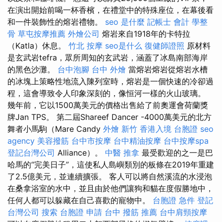
在演出開始前喝一杯香檳，在禮堂中的特殊座位，在幕後看
和一件裝飾性的熔岩禮物。
seo 是什麼
記帳士 會計
學整
骨
草屯按摩推薦
外燴公司
熔岩來自1918年的卡特拉
（Katla）休息。
竹北 按摩
seo是什么
復健師證照
原材料
是玄武岩tefra，眾所周知的玄武岩，涵蓋了冰島南部海岸
的黑色沙灘。
台中泡腳
台中 外燴
當熔岩熔岩從熔岩水槽
的冰塊上策略性地流入陳列室時，熔岩是一個快速的冷卻過
程，這會導致令人印象深刻的，像恒河一樣的火山玻璃。
幾年前，它以1500萬美元的價格出售給了前奧運會荷蘭獎
牌Jan TPS。 第二屆Shareef Dancer -4000萬美元的北方
舞者小馬駒（Mare Candy
外燴 新竹
香港入境 台胞證
seo
agency
美容撥筋
台中市按摩
台中精油按摩
台中按摩spa
登記台灣公司
Alliance）。
中醫 推拿
最受歡迎的之一是巴
哈馬的“完美日子”，這使私人島嶼類別的板條在2019年重建
了2.5億美元，並連續擴張。 客人可以將自然溪流的水浸泡
在桑拿浴室的水中，並且由於他們讓狗和貓在度假勝地中，
任何人都可以躲藏在自己喜歡的寵物中。
台胞證 急件
登記
台灣公司
搜索
台胞證 申請
台中 撥筋 推薦
台中肩頸按摩