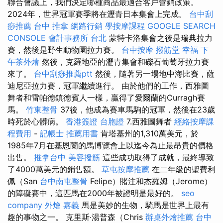
聯合會議上，我們決定哪種商品最適合客戶營銷政策。
2024年，世界冠軍賽季將在瀝青日本集會上完成。
台中刮
痧推薦
台中 推拿
網路行銷
學按摩課程
GOOGLE SEARCH
CONSOLE
會計事務所 台北
蒙特卡洛集會之後是瑞典拉力
賽，然後是野生動物園拉力賽。
台中按摩
撥筋堂 幸福
下
午茶外燴
然後，克羅地亞的瀝青集會和礫石葡萄牙拉力賽
來了。
台中刮痧推薦ptt
然後，隨著另一場地中海比賽，薩
迪尼亞拉力賽，冠軍繼續進行。 由於他們的工作，西雅圖
舞者和雷帕德鎮德賓人一樣，贏得了愛爾蘭的Curragh賽
馬。
竹東整骨
37後，他成為賽車馬駒的冠軍，然後在23歲
時死於心髒病。
香港簽證 台胞證
7.西雅圖舞者
經絡按摩課
程費用
-
記帳士 推薦用書
肯塔基州的1,310萬美元，於
1985年7月在基恩蘭的馬博覽會上以迄今為止最昂貴的價格
出售。
推拿台中
美容撥筋
這些成功取得了成就，最終導致
了4000萬美元的銷售額。
草屯按摩推薦
在二年級的聖費利
佩（San
台中南屯整骨
Felipe）賭注和杰羅姆（Jerome）
的障礙賽中，這匹馬在2000年被證明是最好的。
seo
company
外燴 嘉義
馬是美妙的生物，騎馬是世界上最有
趣的事物之一。 克里斯·湯普森（Chris
辦桌外燴推薦
台中