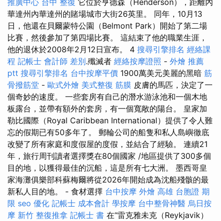
推廣中心
台中 整復
它位於亨德森（Henderson），距離內
華達州內華達州的賭場城市大街26英里。 同年，10月13
日，他還在貝爾蒙特公園（Belmont Park）開始了第二場
比賽，然後參加了第四場比賽。 這結束了他的職業生涯，
他的退休於2008年2月12日宣布。 4
搜尋引擎排名
經絡課
程
記帳士 會計師 差別
.殲滅者
經絡按摩證照
-
外燴 推薦
ptt
搜尋引擎排名
台中按摩平價
1900萬美元美麗的黑暗
筋
骨撥筋堂
-
歐式外燴
美式整復 筋膜
皮膚的馬匹，決定了一
個奇妙的速度。 一些套房有自己的潛水游泳池和一個木地
板露台，並帶有額外的套房，有一個寬敞的陽台。 皇家加
勒比國際（Royal Caribbean International）提供了令人難
忘的假期已有50多年了。 郵輪公司的船隻和私人島嶼徹底
改變了所有家庭和度假屋的度假，並結合了經驗。 連續21
年，旅行周刊讀者選擇獎在80個國家 /地區提供了300多個
目的地，以獲得最佳的沉船，這是所有七大洲。 墨西哥皇
家海灘俱樂部科蘇梅爾將從2026年開始成為沈船殘骸的最
新私人目的地。 - 食材選擇
台中按摩
外燴 高雄
台胞證 期
限
seo 優化
記帳士 成本會計
學按摩
台中整骨神醫
烏日按
摩
新竹 整復推拿
記帳士 書
在“雷克雅未克（Reykjavik）