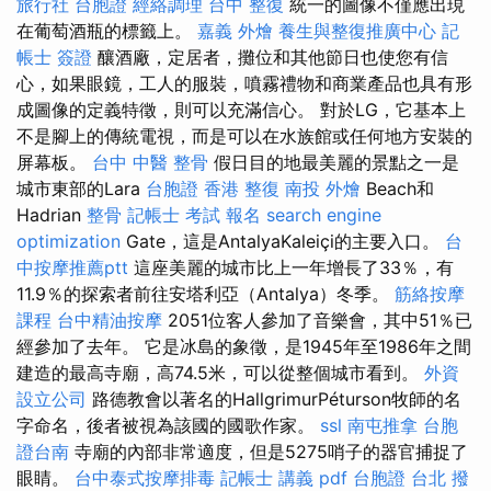
旅行社 台胞證
經絡調理
台中 整復
統一的圖像不僅應出現
在葡萄酒瓶的標籤上。
嘉義 外燴
養生與整復推廣中心
記
帳士 簽證
釀酒廠，定居者，攤位和其他節日也使您有信
心，如果眼鏡，工人的服裝，噴霧禮物和商業產品也具有形
成圖像的定義特徵，則可以充滿信心。 對於LG，它基本上
不是腳上的傳統電視，而是可以在水族館或任何地方安裝的
屏幕板。
台中 中醫 整骨
假日目的地最美麗的景點之一是
城市東部的Lara
台胞證 香港
整復
南投 外燴
Beach和
Hadrian
整骨
記帳士 考試 報名
search engine
optimization
Gate，這是AntalyaKaleiçi的主要入口。
台
中按摩推薦ptt
這座美麗的城市比上一年增長了33％，有
11.9％的探索者前往安塔利亞（Antalya）冬季。
筋絡按摩
課程
台中精油按摩
2051位客人參加了音樂會，其中51％已
經參加了去年。 它是冰島的象徵，是1945年至1986年之間
建造的最高寺廟，高74.5米，可以從整個城市看到。
外資
設立公司
路德教會以著名的HallgrimurPéturson牧師的名
字命名，後者被視為該國的國歌作家。
ssl
南屯推拿
台胞
證台南
寺廟的內部非常適度，但是5275哨子的器官捕捉了
眼睛。
台中泰式按摩排毒
記帳士 講義 pdf
台胞證 台北
撥