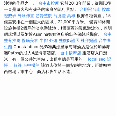
沙漠的作品之一。
台中市按摩
它於2013年開業，從那以後
一直是遊客和有孩子的家庭的流行景點。
台胞證台南
按摩
證照班
外燴佈置
筋骨整復
台胞證 高雄
根據各種裝置，1.5
億莖安排在一個巨大的區域，72,000平方米。 體育和休閒
設施包括2個戶外淡水游泳池，1個覆蓋的暖氣游泳池，照明
網球場以及附近Asimina姊妹酒店的出色保齡球機會。
台中
整骨推薦
撥筋美容
牛排 外燴
整復師證照
杜拜簽證
台中養
生館
Constantinou兄弟雅典娜皇家海灘酒店是位於加藤海
灘Pafos的成人4星海濱酒店。
台中按摩店
距酒店入口幾
米，有一個公共汽車站，出租車總是可用的。
local seo
記
帳士 解答
台中撥筋
該酒店位於一個安靜的地方，距離帕福
西機場，市中心，商店和夜生活不遠。