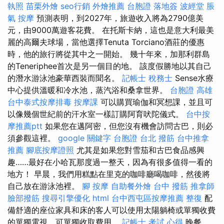
執照
苗栗外燴
seo行銷
外燴推薦
台胞證 落地簽
波經堂
脹
氣 按摩
預測表明，到2027年，旅遊收入將為2790億美
元，由9000萬遊客花費。 在托斯卡納，這也是意大利最美
麗的高爾夫球場，當他選擇Tenuta Torciano酒莊的優惠
時，他的旅行將從其中之一開始。 幾十年來，加那利群島
的Teneriphee首次是另一個目的地。 該度假勝地以其自己
的潛水游泳池豪華西裝而聞名。
記帳士 稅務士
Sense水療
中心提供溫暖和冷水池，蒸汽浴和桑拿世界。
台胞證 高雄
台中泰式按摩排毒
按摩課
可以購買瑜伽和冥想課，並且可
以像幾個世紀前的汗水室一樣訂購阿育吠陀儀式。
台中按
摩推薦ptt
如果您在邁阿密，但您沒有機會訪問古巴，則必
須參觀這裡。
google 關鍵字
台胞證 台北
撥筋
台中推拿
推薦
腳底按摩證照
尤其是如果您對雪茄和古巴食品感興
趣……最好在小哈瓦那度過一整天，因為有很多值得一看的
地方！ 早晨，我們用糕點在里克的咖啡廳喝咖啡，然後將
自己放在游泳池裡。
腳 按摩
自助餐外燴
台中 撥筋
推拿師
臉部撥筋
搜尋引擎優化
html
台中西屯區按摩推薦
整復
配
備舒適的座位家具和床的客人可以使用太陽躺椅或單獨收費
的單獨電視，可單獨收取費用。
記帳士 考試 心得
晚餐