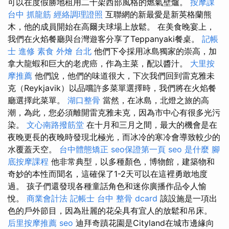
可以在度假勝地租用二十架西部風格的燃氣壁爐。
按摩課
台中 抓龍筋
經絡調理證照
互聯網的新最愛是新英格蘭熊
木，他的成員開始在高爾夫球場上放鬆。 在美食晚宴上，
我們在火焰餐廳與台灣遊客分享了Teppanyaki餐桌。
記帳
士 進修
素食 外燴 台北
他們下令採用冰島獨家的崇高，加
拿大龍蝦和巨大的老虎癌，作為主菜，配以醬汁。
大里按
摩推薦
他們說，他們的味道很大，下次我們回到雷克雅未
克（Reykjavik）以品嚐許多菜單選擇時，我們將在火焰餐
廳選擇此菜單。
湖口整骨
當然，在冰島，北燈之旅的高
潮，為此，您必須離開雷克雅未克，因為市中心有很多光污
染。
文心南路撥筋堂
在十月和三月之間，最大的機會是在
夜晚更長的夜晚時發現北極光，而冰冷的寒冷會導致較少的
水覆蓋天空。
台中體態矯正
seo保證第一頁
seo 是什麼
腳
底按摩課程
他非常典型，以多種顏色，博物館，建築物和
奇妙的本性而聞名，這確保了1-2天可以在這裡勇敢地度
過。 孩子們還發現各種童話角色和迷你廣播作品令人愉
悅。
商業會計法 記帳士
台中 整骨 dcard
該設施是一項出
色的戶外節目，因為壯麗的花朵具有宜人的放鬆和吊床。
后里按摩推薦
seo
迪拜奇蹟花園是Cityland在城市邊緣向