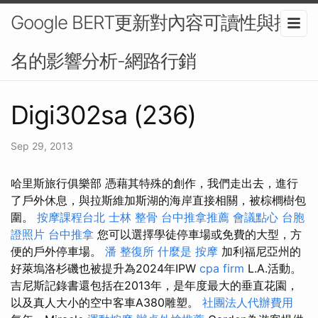
Google BERT更新對內容可讀性與排
名的影響分析-網路行銷
Digi302sa (236)
Sep 29, 2013
哈里斯旅行俱樂部 憑藉其特殊的創作，我們走出去，進行
了戶外休息，與拉斯維加斯湖的海岸直接相關，被棕櫚樹包
圍。
按摩課程台北
士林 整骨
台中推拿推薦
會議點心
台胞
證照片
台中推拿
您可以選擇學徒停車場或免費的大型，方
便的戶外停車場。
潘 整復所
什麼是
按摩
加利福尼亞州的
好萊塢洛杉磯也被提升為2024年IPW
cpa firm
L.A.活動。
吉尼斯記錄書還包括在2013年，是年度最大的垂直花園，
以及真人大小的空中客車A380雕塑。
社團法人代辦費用