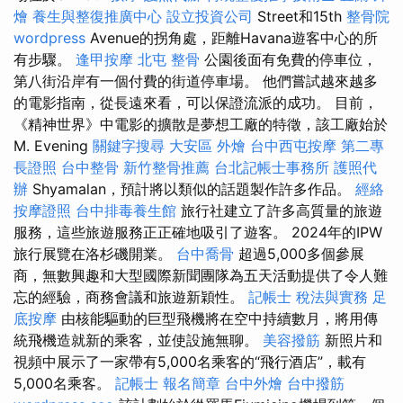
燴
養生與整復推廣中心
設立投資公司
Street和15th
整骨院
wordpress
Avenue的拐角處，距離Havana遊客中心的所
有步驟。
逢甲按摩
北屯 整骨
公園後面有免費的停車位，
第八街沿岸有一個付費的街道停車場。 他們嘗試越來越多
的電影指南，從長遠來看，可以保證流派的成功。 目前，
《精神世界》中電影的擴散是夢想工廠的特徵，該工廠始於
M. Evening
關鍵字搜尋
大安區 外燴
台中西屯按摩
第二專
長證照
台中整骨
新竹整骨推薦
台北記帳士事務所
護照代
辦
Shyamalan，預計將以類似的話題製作許多作品。
經絡
按摩證照
台中排毒養生館
旅行社建立了許多高質量的旅遊
服務，這些旅遊服務正正確地吸引了遊客。 2024年的IPW
旅行展覽在洛杉磯開業。
台中喬骨
超過5,000多個參展
商，無數興趣和大型國際新聞團隊為五天活動提供了令人難
忘的經驗，商務會議和旅遊新穎性。
記帳士 稅法與實務
足
底按摩
由核能驅動的巨型飛機將在空中持續數月，將用傳
統飛機造就新的乘客，並使設施無聊。
美容撥筋
新照片和
視頻中展示了一家帶有5,000名乘客的“飛行酒店”，載有
5,000名乘客。
記帳士 報名簡章
台中外燴
台中撥筋