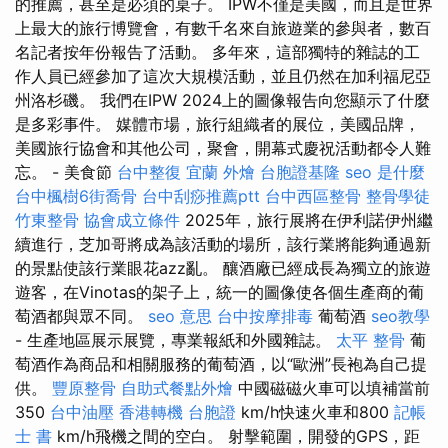
的推薦，甚至是必須的桌子。 IPW不僅是美國，而且是世界
上最大的旅行博覽會，有數千名來自旅遊業的參與者，數百
名記者按年份報告了活動。 多年來，這部獨特的雜誌的工
作人員已經參加了這次大規模活動，並且仍然在加利福尼亞
州洛杉磯。 我們在IPW 2024上的圖像報告向您顯示了什麼
是多彩事件。 媒體市場，旅行組織者的展位，美國品牌，
美國旅行協會和其他公司，聚會，開幕式慶祝活動都令人難
忘。 - 美食節
台中整復
宜蘭 外燴
台胞證基隆
seo 是什麼
台中楓樹6街喬骨
台中刮痧推薦ptt
台中西區整骨
整骨學徒
竹東整骨
協會成立條件
2025年，旅行展將在伊利諾伊州繼
續進行，芝加哥將成為該活動的場所，該行業將能夠通過新
的景點使該行業眼花azz亂。 釀酒廠已經成長為獨立的旅遊
遊客，在Vinotas的架子上，統一的圖像使各個生產商的葡
萄酒都與眾不同。
seo 意思
台中按摩排毒
葡萄酒
seo教學
- 生產地區展示展覽，專業報紙和外國雜誌。
太平 整骨
葡
萄酒作為商品和相關服務的葡萄酒，以“歐洲”長袍為自己提
供。
豐原整骨
自助式餐點外燴
中國磁磁火車可以填補當前
350
台中油壓
香港轉機 台胞證
km/h快速火車和800
記帳
士 書
km/h飛機之間的空白。 射擊範圍，開發的GPS，距