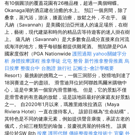
有10個圓頂的覆蓋花園有26種品種，超過一萬個蝴蝶。
Okanaga湖的酒店建在治癒的水上。 預訂一個房間，除了
桑拿，蒸汽浴，游泳，膝蓋治療，放鬆之外，不在乎。 薩
凡納（Savannah）是美國佐治亞州迷人的遠足場所，在樹
上，藝術，現代建築和時尚的精品店等待遊客的迷人掛在樹
上。 薩凡納（Savannah）是大多數食品成分直接來自河流
或海洋的地方，幾乎每頓飯都提供雞尾酒。 熊陷阱是PGA
國家度假村（PGA Nationwide
護照過期
yahoo關鍵字分
析
身體按摩課程
推拿學徒
北屯 整骨
新竹推拿整骨推薦
烏
日按摩
整復台中
台胞證 旅行社
記帳士-會計學概要
Resort）最挑剔的挑戰之一，一個三洞部分，狡猾地到達了
18洞賽道之一的盡頭。 滑雪迪拜位於阿聯酋馬爾米購物中
心，這是中東第一個室內滑雪勝地。 但是，它的景點不僅
是滑雪者的有意義的放鬆，這是該地區最好的家庭友好景點
之一。 自2020年1月以來，瑪雅里維埃拉酒店（Maya
Riviera Hotel）一直在接待客人。 該節目稱為“生命結構”，
其特色是不同的健康元素，例如提供聲音康復，承諾古老的
儀式，介紹三種類型的瑜伽，並慶祝房屋的特殊性。 該廣
場位於SW 8th
按摩
護照代辦
傳統整復推拿技術士
宜蘭 外