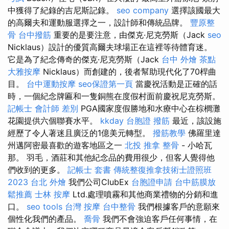
中獲得了紀錄的吉尼斯記錄。
seo company
選擇該國最大
的高爾夫和運動服選擇之一，設計師和傳統品牌。
豐原整
骨
台中撥筋
重要的是要注意，由傑克·尼克勞斯（Jack
seo
Nicklaus）設計的優質高爾夫球場正在這裡等待體育迷。
它是為了紀念傳奇的傑克·尼克勞斯（Jack
台中 外燴 茶點
大雅按摩
Nicklaus）而創建的，後者幫助現代化了70桿曲
目。
台中運動按摩
seo保證第一頁
當慶祝活動是正確的話
時，一個紀念牌匾和一隻銅熊在度假村面前慶祝尼克勞斯。
記帳士 會計師 差別
PGA國家度假勝地和水療中心在棕櫚灘
花園提供六個聯賽水平。
kkday 台胞證
撥筋
最近，該設施
經歷了令人著迷且廣泛的1億美元轉型。
撥筋教學
佛羅里達
州邁阿密最喜歡的遊客地區之一
北投 推拿
整骨
- 小哈瓦
那。 羽毛，酒莊和其他紀念品的費用很少，但客人覺得他
們收到的更多。
記帳士 套書
傳統整復推拿技術士證照班
2023
台北 外燴
我們公司ClubEx
台胞證申請
台中筋膜放
鬆推薦
士林 按摩
Ltd.處理噴霧和其他商業禮物的分銷和進
口。
seo tools
台灣 按摩
台中整骨
我們根據客戶的意願來
個性化我們的產品。
喬骨
我們不會強迫客戶任何事情，在