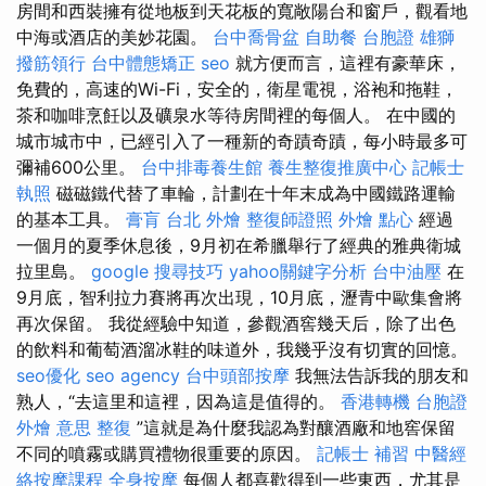
房間和西裝擁有從地板到天花板的寬敞陽台和窗戶，觀看地
中海或酒店的美妙花園。
台中喬骨盆
自助餐
台胞證 雄獅
撥筋領行
台中體態矯正
seo
就方便而言，這裡有豪華床，
免費的，高速的Wi-Fi，安全的，衛星電視，浴袍和拖鞋，
茶和咖啡烹飪以及礦泉水等待房間裡的每個人。 在中國的
城市城市中，已經引入了一種新的奇蹟奇蹟，每小時最多可
彌補600公里。
台中排毒養生館
養生整復推廣中心
記帳士
執照
磁磁鐵代替了車輪，計劃在十年末成為中國鐵路運輸
的基本工具。
膏肓
台北 外燴
整復師證照
外燴 點心
經過
一個月的夏季休息後，9月初在希臘舉行了經典的雅典衛城
拉里島。
google 搜尋技巧
yahoo關鍵字分析
台中油壓
在
9月底，智利拉力賽將再次出現，10月底，瀝青中歐集會將
再次保留。 我從經驗中知道，參觀酒窖幾天后，除了出色
的飲料和葡萄酒溜冰鞋的味道外，我幾乎沒有切實的回憶。
seo優化
seo agency
台中頭部按摩
我無法告訴我的朋友和
熟人，“去這里和這裡，因為這是值得的。
香港轉機 台胞證
外燴 意思
整復
”這就是為什麼我認為對釀酒廠和地窖保留
不同的噴霧或購買禮物很重要的原因。
記帳士 補習
中醫經
絡按摩課程
全身按摩
每個人都喜歡得到一些東西，尤其是