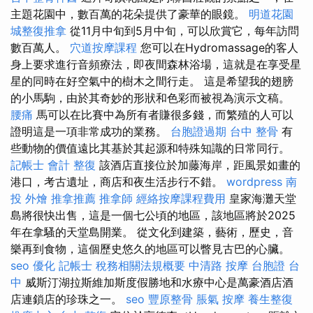
主題花園中，數百萬的花朵提供了豪華的眼鏡。
明道花園
城整復推拿
從11月中旬到5月中旬，可以欣賞它，每年訪問
數百萬人。
穴道按摩課程
您可以在Hydromassage的客人
身上要求進行音頻療法，即夜間森林浴場，這就是在享受星
星的同時在好空氣中的樹木之間行走。 這是希望我的翅膀
的小馬駒，由於其奇妙的形狀和色彩而被視為演示文稿。
腰痛
馬可以在比賽中為所有者賺很多錢，而繁殖的人可以
證明這是一項非常成功的業務。
台胞證過期
台中 整骨
有
些動物的價值遠比其基於其起源和特殊知識的日常同行。
記帳士 會計
整復
該酒店直接位於加藤海岸，距風景如畫的
港口，考古遺址，商店和夜生活步行不錯。
wordpress
南
投 外燴
推拿推薦
推拿師
經絡按摩課程費用
皇家海灘天堂
島將很快出售，這是一個七公頃的地區，該地區將於2025
年在拿騷的天堂島開業。 從文化到建築，藝術，歷史，音
樂再到食物，這個歷史悠久的地區可以瞥見古巴的心臟。
seo 優化
記帳士 稅務相關法規概要
中清路 按摩
台胞證 台
中
威斯汀湖拉斯維加斯度假勝地和水療中心是萬豪酒店酒
店連鎖店的珍珠之一。
seo
豐原整骨
脹氣 按摩
養生整復