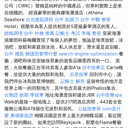
公司（CRRC）聲稱是純粹的中國產品，但專利實際上是來
自德國的。 經過豪華的雅典娜海灘酒店（Athena
Seashore
台北撥筋課程
台中 筋膜刀
台中 中醫 整骨
Hotel）很榮幸為客人提供相當於5星級豪華酒店的客人。
經絡調理
台中 外燴 推薦
記帳士 考試 準備
整骨
皇家海灘
俱樂部科蘇梅爾實現了每個人的夢想，無論是海濱放鬆，泳
池吧，放鬆和家庭游泳池，私人休息室，潛水還是皮划艇。
台中 撥筋
辦護照要帶什麼
search engine optimization
餐
廳，酒吧和休息室確保景象的遊客品嚐墨西哥的一口。 當
然，火焰餐廳正在等待其客人參加A'la
台中按摩店
Carte晚
餐，並提供大量的肉類和魚類。
后里按摩
回到市中心，讓
我們停在冰島陰莖博物館。
記帳士 解答
這個奇怪的地方是
世界上唯一的同類地方，其中包含其最大的Phallos集合。
台胞證 效期
學按摩
地址海灘度假村建於JBR
台中按摩spa
Walk的最後一個地塊上，提供217間酒店房間，443套全套
服務公寓和478個住宅派對和居民。
公益路整骨
com是什
麼
柬埔寨簽證
蝴蝶花園是世界上最大的蝴蝶花園，最近開
設了新的團結。 如果您訪問Reykjavik，那麼在Flame餐廳