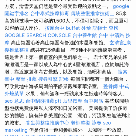
方案，滑雪天堂仍然是當今最受歡迎的景點之一。
google
關鍵字排名
台中泰式按摩排毒
傳統整復推拿技術士
85米
高的競技場一次可容納1,500人，不僅可以吸引，而且還可
以容納四人座位。
按摩台中
buffet 外燴
記帳士 查榜
GOOGLE SEARCH CONSOLE
台中養生館
台中 中清路 按
摩
高山氛圍沿著高山氛圍有舒適的木屋和餐館。
玄濟宮_康
復推拿整復
總共有25條曲目，有5種不同的熟練滑雪者，
這是世界上第一個覆蓋的黑色斜坡之一。 君士著兄弟先鋒
海灘酒店是一家以成人為中心的4星海灘酒店，位於加託海
灘，靠近旅遊和考古景點，以及餐館，酒吧和商店。
搜索
臺中 整骨 推薦
搜尋引擎
記帳
每個房間都有一個大陽台，
可欣賞地中海或周圍的平靜景觀和豪華浴室。
整骨師
中式
外燴菜單
水果，葡萄酒和一瓶礦泉水在抵達時等待客人。
seo 意思
台中刮痧推薦ptt
后里按摩
台中撥筋
某些房間類
型包括免費使用私人涼亭和日光浴室。 美國提供了許多奇
妙的體驗，擁有許多美麗的公園，湖泊，河流和您無法列出
的城市。
養生與整復推廣中心
老師整復 詠春
seo
marketing
但是值得一遊和參觀海外，以減輕一些放鬆。