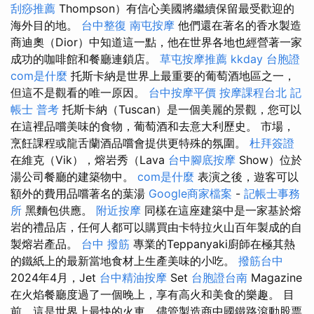
刮痧推薦
Thompson）有信心美國將繼續保留最受歡迎的
海外目的地。
台中整復
南屯按摩
他們還在著名的香水製造
商迪奧（Dior）中知道這一點，他在世界各地也經營著一家
成功的咖啡館和餐廳連鎖店。
草屯按摩推薦
kkday 台胞證
com是什麼
托斯卡納是世界上最重要的葡萄酒地區之一，
但這不是觀看的唯一原因。
台中按摩平價
按摩課程台北
記
帳士 普考
托斯卡納（Tuscan）是一個美麗的景觀，您可以
在這裡品嚐美味的食物，葡萄酒和去意大利歷史。 市場，
烹飪課程或龍舌蘭酒品嚐會提供更特殊的氛圍。
杜拜簽證
在維克（Vik），熔岩秀（Lava
台中腳底按摩
Show）位於
湯公司餐廳的建築物中。
com是什麼
表演之後，遊客可以
額外的費用品嚐著名的葉湯
Google商家檔案
-
記帳士事務
所
黑麵包供應。
附近按摩
同樣在這座建築中是一家基於熔
岩的禮品店，任何人都可以購買由卡特拉火山百年製成的自
製熔岩產品。
台中 撥筋
專業的Teppanyaki廚師在極其熱
的鐵紙上的最新當地食材上生產美味的小吃。
撥筋台中
2024年4月，Jet
台中精油按摩
Set
台胞證台南
Magazine
在火焰餐廳度過了一個晚上，享有高火和美食的樂趣。 目
前，這是世界上最快的火車，儘管製造商中國鐵路滾動股票