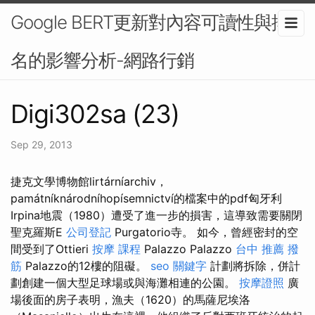
Google BERT更新對內容可讀性與排
名的影響分析-網路行銷
Digi302sa (23)
Sep 29, 2013
捷克文學博物館lirtárníarchiv，
památníknárodníhopísemnictví的檔案中的pdf匈牙利
Irpina地震（1980）遭受了進一步的損害，這導致需要關閉
聖克羅斯E
公司登記
Purgatorio寺。 如今，曾經密封的空
間受到了Ottieri
按摩 課程
Palazzo Palazzo
台中 推薦 撥
筋
Palazzo的12樓的阻礙。
seo 關鍵字
計劃將拆除，併計
劃創建一個大型足球場或與海灘相連的公園。
按摩證照
廣
場後面的房子表明，漁夫（1620）的馬薩尼埃洛