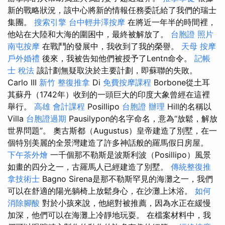
新的戰略狀況，該中心將新的情報任務委託給了我們的瑞士
集團。
搜索引擎
台中輕井澤按摩
在將近一年半的時間裡，
他站在大陸和大海的圍困中，最終被解放了。
台胞證 照片
南屯按摩
在戰鬥的發展中，我收到了我的榮譽。
天母 按摩
戶外婚禮
後來，我被告知他們被授予了Lentn命令。
記帳
士 稅法
該計劃無疑取決於主要計劃，即蘇聯的失敗。
Carlo III
新竹 整復推拿
Di
免費按摩課程
Borbone從土耳
其蘇丹（1742年）收到的一頭巨大的印度大象曾經在這裡
舉行。
高雄 會計課程
Posillipo
台胞證 辦理
Hill的名稱以
Villa
台胞證過期
Pausilypon的名字命名，意為“放鬆，解放
世界問題”。 奧古斯都（Augustus）皇帝建造了別墅，在一
個特別美麗的全景灣建造了許多神話般的羅馬假日房屋。
下午茶外燴
一千個那不勒斯是波斯利波（Posillipo）風景
如畫的四分之一，古羅馬人已經建造了別墅。
傳統整復推
拿技術士
Bagno Sirena是那不勒斯罕見的海灘之一，我們
可以在舒適的陽光躺椅上放鬆身心，在沙灘上沐浴。
如何
消除腳酸
對於小孩來說，他絕對被推薦，因為水正在緩慢
加深，他們可以在海灘上冷靜地玩耍。 在檔案材料中，我