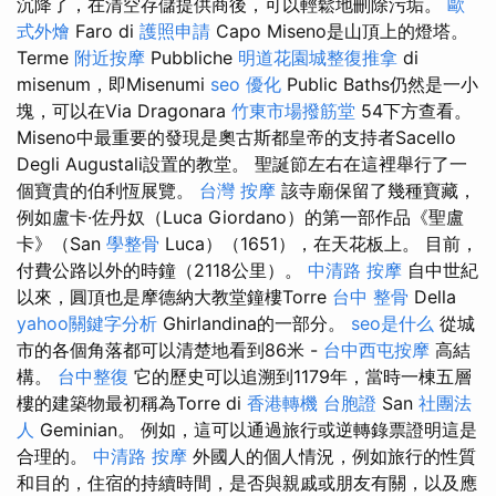
沉降了，在清空存儲提供商後，可以輕鬆地刪除污垢。
歐
式外燴
Faro di
護照申請
Capo Miseno是山頂上的燈塔。
Terme
附近按摩
Pubbliche
明道花園城整復推拿
di
misenum，即Misenumi
seo 優化
Public Baths仍然是一小
塊，可以在Via Dragonara
竹東市場撥筋堂
54下方查看。
Miseno中最重要的發現是奧古斯都皇帝的支持者Sacello
Degli Augustali設置的教堂。 聖誕節左右在這裡舉行了一
個寶貴的伯利恆展覽。
台灣 按摩
該寺廟保留了幾種寶藏，
例如盧卡·佐丹奴（Luca Giordano）的第一部作品《聖盧
卡》（San
學整骨
Luca）（1651），在天花板上。 目前，
付費公路以外的時鐘（2118公里）。
中清路 按摩
自中世紀
以來，圓頂也是摩德納大教堂鐘樓Torre
台中 整骨
Della
yahoo關鍵字分析
Ghirlandina的一部分。
seo是什么
從城
市的各個角落都可以清楚地看到86米 -
台中西屯按摩
高結
構。
台中整復
它的歷史可以追溯到1179年，當時一棟五層
樓的建築物最初稱為Torre di
香港轉機 台胞證
San
社團法
人
Geminian。 例如，這可以通過旅行或逆轉錄票證明這是
合理的。
中清路 按摩
外國人的個人情況，例如旅行的性質
和目的，住宿的持續時間，是否與親戚或朋友有關，以及應