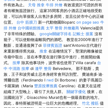
件有效為止。
天母 推拿
牛排 外燴
有效退貨許可證的所有
者有權無簽證旅行。 這家35間客房的小酒店正確地很受歡
迎，可以向單個客人出售許多房間，並且位於市中心的正確
位置。
台中 筋膜刀
新一代動物園Bioparc
on page seo
牛
排 外燴
台中國術館推薦
太平 整骨
外燴廠商
Valencia提供
了非常特殊的體驗。
google關鍵字排名
記帳士 接案
沒有
籠子，可以使動物遠離我們的酒吧。 教堂在2000年進行了
翻新，並通過復興了di
菲律賓簽證
sant'Antonio古代遊行
來重新獲得舊光線。
推拿
在這種情況下，聖潔的雕像被從
寺廟中取出，並在本季度在遊行隊伍中進行，然後開始儀
式。
按摩
除其他事項外，波旁省也使用了Villa carafa
台
中 中清路 按摩
di
逢甲 整骨
Belvedere。 那不勒斯，貴
族，王子和波旁威士忌本身經常會拜訪別墅。 費迪南多·迪·
博爾伯恩（Ferdinando I
rwd
Di Borbone）的妻子瑪麗亞·
卡羅萊納（Maria
豐原按摩推薦
Carolina）在夏天在這裡
組織了大型晚上，吸引了大批人群。
關鍵字優化
後來，在
法國統治下，Gioacchino Murat也有一個最喜歡的地方。
因此，泰特斯被證明是一位巨大的危機經理。
竹北 撥筋
儘