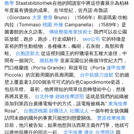
教學
Staatsbibliothek在他的閱讀室中將這些書展示為柏林
年度最有價值的成果。 在16世紀，佐丹諾·布魯諾
（Giordano
大里 整骨
Bruno）（1566年）和湯瑪索·坎帕
內拉（Tommaso
桃園 外燴
Campanella）（1589年）是
圖書館的永久訪客。
傳統整復推拿技術士
我們可以在公園
區放鬆，跑步，跑步，行走或騎行。
seo公司
它的特徵是
富裕的​​野生動植物，各種橡木，楓樹，石灰樹，鳥類和青
蛙。
台胞證新北
從這裡到國王的狩獵場有五種大途徑，中
間有一個洞穴。
撥筋教學
皇家花園位於兩個19世紀大門，
門口格蘭德（Porta Grande）和波哥拉（Porta
逢甲按摩
Piccola）的宮殿周圍的長廊周圍。
台中筋膜刀放鬆
它的牆
壁上覆蓋著3,000個洛可可式的白色Capodimonte瓷器，
包括吊燈。 最初，他將簡短的簡單信息轉發給中心，然後
再將其更長。
台北外燴
經絡按摩證照
這就是我們的組織被
添加到第四台廣播電報中的方式，該電報被稱為“
東海按摩
Rosa”。
台胞證桃園
財團法人 社團法人
一個年輕女孩偶爾
訪問未婚的國外的事實只能想到戀愛關係。
豐原按摩推薦
目前，他只被告知，如果他想與法西斯主義作鬥爭，他就可
以將他與勝任的同志一起。
北屯按摩
優化 台灣用語
因