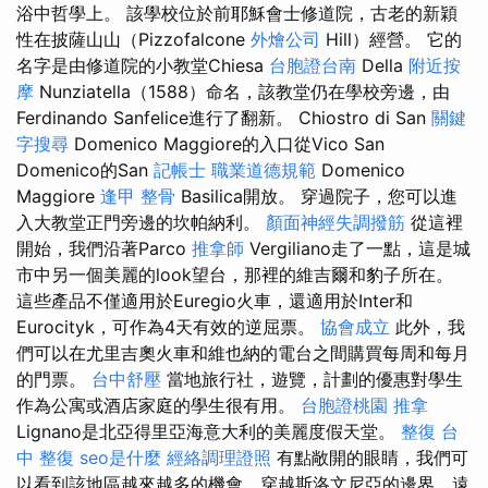
浴中哲學上。 該學校位於前耶穌會士修道院，古老的新穎
性在披薩山山（Pizzofalcone
外燴公司
Hill）經營。 它的
名字是由修道院的小教堂Chiesa
台胞證台南
Della
附近按
摩
Nunziatella（1588）命名，該教堂仍在學校旁邊，由
Ferdinando Sanfelice進行了翻新。 Chiostro di San
關鍵
字搜尋
Domenico Maggiore的入口從Vico San
Domenico的San
記帳士 職業道德規範
Domenico
Maggiore
逢甲 整骨
Basilica開放。 穿過院子，您可以進
入大教堂正門旁邊的坎帕納利。
顏面神經失調撥筋
從這裡
開始，我們沿著Parco
推拿師
Vergiliano走了一點，這是城
市中另一個美麗的look望台，那裡的維吉爾和豹子所在。
這些產品不僅適用於Euregio火車，還適用於Inter和
Eurocityk，可作為4天有效的逆屈票。
協會成立
此外，我
們可以在尤里吉奧火車和維也納的電台之間購買每周和每月
的門票。
台中舒壓
當地旅行社，遊覽，計劃的優惠對學生
作為公寓或酒店家庭的學生很有用。
台胞證桃園
推拿
Lignano是北亞得里亞海意大利的美麗度假天堂。
整復
台
中 整復
seo是什麼
經絡調理證照
有點敞開的眼睛，我們可
以看到該地區越來越多的機會，穿越斯洛文尼亞的邊界，遠