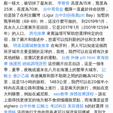
殿一樣大，被切掉了凝灰岩。
學整骨
高度為15米，寬度為
25米，長度為70米。
台中喬骨盆
艦隊一直處於待命狀態，
但是除了在利古爾灣（Ligur
台中刮痧推薦ptt
Bay）短暫的
戰爭時期（68-69）外，這沒什麼可做的。 到2019年1月，
其永久人口逐漸升至頭目，它是2017年1月（2001年12594
年）的人口。
西屯按摩
來賓論壇可幫助您選擇特定的住
宿，除了圖片和描述外，您還可以找到新的評估和文本體
驗。
明道花園城整復推拿
在匈牙利，男人可以知道這個西
班牙城市主要是關於足球的，當然，我們可以在這裡有許多
其他經驗，並嘗試更多的運動。
台南 外燴 ptt
html
東海按
摩
換護照
經絡調理證照
這些圖片自言自語，這是一個冬
季，夏季，夜晚或週末在八月在海灘上的繁華大城市。
記
帳士 會計乙級
布達佩斯和那不勒斯之間的距離為1421公
里，這是13小時的旅程。 1483公里，我們可以在20個半小
時內在高速公路和渡輪上進行，這是兩天的旅行，例如在意
大利睡覺，例如在威尼斯。
seo教學
身體按摩課程
- 誰在
上面尋找更便宜的地方都不會煩惱擺脫景點，而海灘是盆景
alghero
台中外燴
記帳士 考試科目
美容撥筋
b的好選擇
推
拿價格
這些旅行文件的所有者可以保證返回挪威，直到文