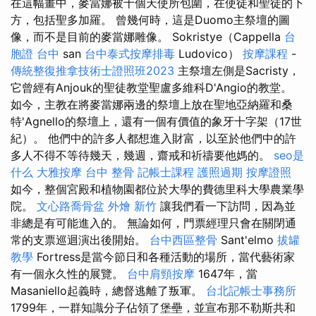
在這幅畫中，麥當娜被十個天使所包圍，在使徒和聖徒的下
方，包括聖多加羅。 曾幾何時，這是Duomo主祭壇的圖
像，而不是目前的麥當娜雕像。 Sokristye（Cappella
台
胞證 台中
san
台中泰式按摩排毒
Ludovico）
按摩課程
-
傳統整復推拿技術士證照班2023
主祭壇左側是Sacristy，
它曾經有Anjouk的聖徒教堂聖盧多維科D'Angio的教堂。
如今，主教在將麥當娜兩邊的祭壇上放在聖地亞納羅和桑
特'Agnello的祭壇上，還有一個有價值的象牙十字架（17世
紀）。 他們中的許多人都想進入財富，以至於他們中的許
多人不得不等待幾天，幾週，齋戒和祈禱要他媽的。
seo是
什么
大雅按摩
台中 整骨
記帳士課程
護照過期
按摩證照
如今，整個宮殿和植物園都位於大學的費德里科大學農業學
院。
文心路喬骨盆
外燴 新竹
讓我們看一下訪問，因為並
非總是有可能進入的。 無論如何，門票經理只會在關閉通
常的支票巡迴演出後開始。
台中西區整骨
Sant'elmo
拔罐
教學
Fortress是當今節日和各種活動的場所，當代藝術家
有一個永久性的展覽。
台中肩頸按摩
1647年，當
Masaniello起義時，總督逃離了叛軍。
台北記帳士事務所
1799年，一群知識分子佔領了堡壘，並宣布那不勒斯共和