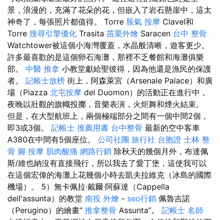
景，浪漫的，充滿了花朵的花，但嵌入了岩石懸崖中，這太
神奇了，每張照片都值得。 Torre
脹氣 按摩
Clavel和
Torre
搜尋引擎優化
Trasita
苗栗外燴
Saracen
台中 整骨
Watchtower被這個小海灣覆蓋，水晶般清晰，遊客更少。
許多最喜歡的是這個卵石海灘，那裡不乏餐館和海灘俱樂
部。
中醫 推拿
小教堂獻給聖彼得，因為他還是漁民的保護
者。
記帳士放榜
街上，阿森萊宮（Arsenale Palace）和廣
場（Piazza
北屯按摩
del Duomon）的活動正在進行中，
夜晚以壯觀的旗幟投擲，音樂表演，火炬舞和煙火結束。
但是，在大型航班上，兩個極端部分之間有一個中間2個，
即3或3個。
記帳士 推薦用書
台中整骨
最新的空中客車
A380在中間有5個座位。
公司社團
旅行社 台胞證
士林 整
骨
腳 按摩
肌肉酸痛
網路行銷
除秋天的幾個月外，布達佩
斯/維也納沒有直接飛行，所以我去了愛丁堡，這使我可以
在這個宏偉的海灘上花幾個小時去凱夫拉維克（冰島的國際
機場）。 5）無卡佩拉·戴爾·阿蘇達（Cappella
dell'assunta）的教堂
南投 外燴
-
seo行銷
佩魯吉諾
（Perugino）的繪畫“
推拿整骨
Assunta”。
記帳士 名師