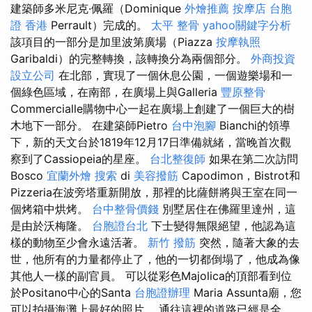
建築師多米尼克·佩羅（Dominique
外燴推薦
按摩店
台胞
證 香港
Perrault）完成的。
太平 整骨
yahoo關鍵字分析
該項目的一部分是加里波第廣場（Piazza
按摩執照
Garibaldi）的完整轉換，該轉換分為兩個部分。
外商投資
設立公司
在北部，實現了一個休息公園，一個遊樂場和一
個綠色區域，在南部，在廣場上與Galleria
豐原整骨
Commercialle購物中心一起在廣場上創建了一個巨大的樹
木地下一部分。 在建築師Pietro
台中泡腳
Bianchi的領導
下，新的天文台於1819年12月17日準備就緒，當晚首次觀
察到了Cassiopeia的星座。
台北整復師
如果在第二次訪問
Bosco
宜蘭外燴
搜索
di
美容撥筋
Capodimon，Bistrot和
Pizzeria在波旁塔重新開放，那裡的比薩餅將與王室在同一
個烤箱中烘烤。
台中整骨價錢
別墅居住在佛羅里達州，這
是由於沃梅隆。
台胞證台北
下士變得無限絕望，他認為這
樣的動物至少會永遠活著。
新竹 撥筋
突然，隨著大象的去
世，他所有的力量都停止了，他的一切都倒塌了，他成為像
其他人一樣的副官員。 可以從彩色Majolica的頂部看到位
於Positano中心的Santa
台胞證辦理
Maria Assunta廟，您
可以拍攝海灘上最好的照片。 通往這裡的道路已經是全