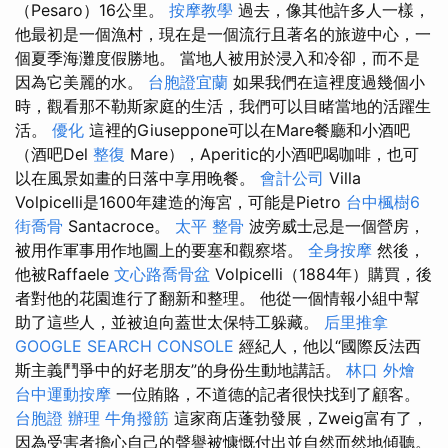
（Pesaro）16公里。
按摩教學
過去，像其他許多人一樣，
他最初是一個漁村，現在是一個流行且著名的旅遊中心，一
個夏季海灘度假勝地。 當地人被用於浸入和冷卻，而不是
因為它美麗的水。
台胞證宜蘭
如果我們在這裡度過幾個小
時，觀看那不勒斯家庭的生活，我們可以目睹當地的活躍生
活。
優化
這裡的Giuseppone可以在Mare餐廳和小酒吧
（酒吧Del
整復
Mare），Aperitic的小酒吧喝咖啡，也可
以在風景如畫的日落中享用晚餐。
會計公司
Villa
Volpicelli是1600年建造的海宮，可能是Pietro
台中楓樹6
街喬骨
Santacroce。
太平 整骨
波旁威士忌是一個營房，
被用作軍事用作地圖上的要塞和觀察塔。
全身按摩
然後，
他被Raffaele
文心路喬骨盆
Volpicelli（1884年）購買，後
者對他的花園進行了翻新和整理。 他從一個情報小組中幫
助了這些人，並被迫向蓋世太保特工躲藏。
后里推拿
GOOGLE SEARCH CONSOLE
經紀人，他以“國際反法西
斯主義鬥爭中的好老朋友”的身份生動地講話。
林口 外燴
台中運動按摩
一位賄賂，不道德的記者很快找到了顧客。
台胞證 辦理
牛角撥筋
這家商店蓬勃發展，Zweig富有了，
因為受害者擔心自己的聲譽被慷慨付出並自然而然地傾聽。