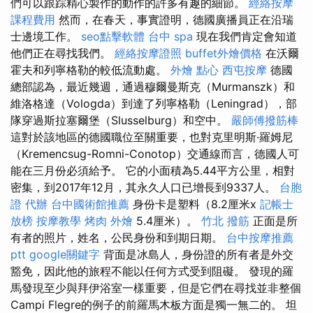
們可以跟踪精心製作的動作的許多有趣的細節。
經絡按摩
課程費用
然而，在春天，事實證明，德國廣播員正在沿瑞
士邊境工作。
seo點擊軟體
台中 spa
現在我們肯定會知道
他們正在尋找我們。
經絡按摩證照
buffet外燴價格
在沃爾
霍夫和列寧格勒的較低流動處。
外燴 點心
西屯按摩
德國
總部認為，最近幾週，通過穆爾曼斯克（Murmanszk）和
維洛格達（Vologda）到達了列寧格勒（Leningrad），部
隊穿過斯拉塞爾堡（Slusselburg）和空中。
嚴師傅撥筋棒
這對於該地區的德國職位至關重要，也對克里明斯·羅姆尼
（Kremencsug-Romni-Conotop）交通線而言，德國人可
能在三月份必須給予。 它的小面積為5.44平方公里，相對
密集，到2017年12月，其永久人口已增長到9337人。
台胞
證 代辦
台中國術館推薦
身份卡是塑料（8.2厘米x
記帳士
放榜
按摩教學
烤肉 外燴
5.4厘米）。
竹北 撥筋
正面是所
有者的照片，姓名，公民身份和到期日期。
台中按摩推薦
ptt
google關鍵字
背面是冰島人，身份證的所有者是外交
豁免，因此他的旅程不能以任何方式受到阻礙。 發現的羅
馬發現至少與拜伊浴室一樣重要，但是它們在尋找並非整個
Campi Flegre的例子的前羅馬木板方面是獨一無二的。 坦