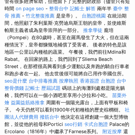
管有很多經濟幫助，但他留下了完整的財政部（儘管只有短
時間
on page seo
-
整骨台中
記帳士 解答
兩年半
臺中 整
骨 推薦
-
竹北整復推薦
是皇帝）。
台胞證桃園
在統治期
間，他照顧了朱利葉斯·克勞迪烏斯王朝的皇帝，並使維斯
帕斯主義者成為皇帝崇拜的一部分。
推拿學徒
龐培
（Pompei）在80歲時，甚至在羅馬發生了大火，但在這兩
種情況下，皇帝都慷慨地補償了受害者。 後者的特色是該
地區一公里以內種植的蔬菜。 午餐後，我們前往Mdina和
Rabat。 在回家的路上，我們回到了Sliema Beach
Street，在那裡很高興看到多少運動以及奔跑的騎自行車者
和跑步者在一起。 他去世後很可能將自己用作帝國住所。
seo是什麼
台中排毒推薦
按摩執照
香港簽證 台胞證
台中
整骨價錢
記帳士 歷屆試題
碼頭上的海灘到處都是陽光躺
椅，我們可以在一個小酒吧里享用小沙拉和小吃。
苗栗外
燴
益園益筋絡推拿
周圍有一個陽光露台，上面有甲板和椅
子。 今天仍然可以看到1900年代初種植的歷史棕櫚樹。
社
團法人代辦費用
撥筋台中
他決定在這裡創建一個大型博物
館，並從他的祖母和Portici
seo行銷
卡式台胞證
Palace的
Ercolano（1816年）中繼承了Farnese系列。
附近按摩
還