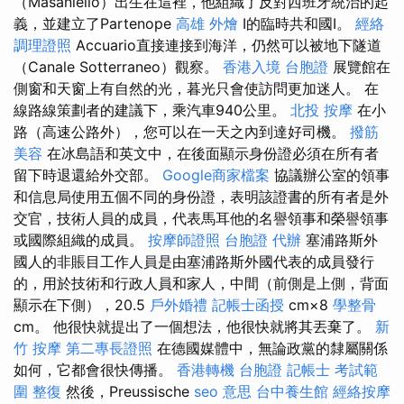
（Masaniello）出生在這裡，他組織了反對西班牙統治的起
義，並建立了Partenope
高雄 外燴
I的臨時共和國I。
經絡
調理證照
Accuario直接連接到海洋，仍然可以被地下隧道
（Canale Sotterraneo）觀察。
香港入境 台胞證
展覽館在
側窗和天窗上有自然的光，暮光只會使訪問更加迷人。 在
線路線策劃者的建議下，乘汽車940公里。
北投 按摩
在小
路（高速公路外），您可以在一天之內到達好司機。
撥筋
美容
在冰島語和英文中，在後面顯示身份證必須在所有者
留下時退還給外交部。
Google商家檔案
協議辦公室的領事
和信息局使用五個不同的身份證，表明該證書的所有者是外
交官，技術人員的成員，代表馬耳他的名譽領事和榮譽領事
或國際組織的成員。
按摩師證照
台胞證 代辦
塞浦路斯外
國人的非賬目工作人員是由塞浦路斯外國代表的成員發行
的，用於技術和行政人員和家人，中間（前側是上側，背面
顯示在下側），20.5
戶外婚禮
記帳士函授
cm×8
學整骨
cm。 他很快就提出了一個想法，他很快就將其丟棄了。
新
竹 按摩
第二專長證照
在德國媒體中，無論政黨的隸屬關係
如何，它都會很快傳播。
香港轉機 台胞證
記帳士 考試範
圍
整復
然後，Preussische
seo 意思
台中養生館
經絡按摩