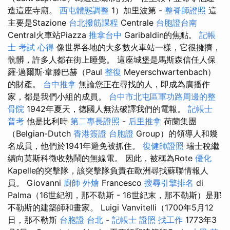
造這座寺廟。
西屯體態調整
1）加里波第 -
整脊師證照
這
主要是Stazione
台北撥筋課程
Centrale
台胞證台南
Central火車站Piazza
推拿台中
Garibaldin的焦點。
記帳
士 考試 心得
像世界各地的大多數火車站一樣，它很擁擠，
骯髒，許多人都在街上睡覺。 這座城堡是馬斯森信任人保
羅·邁爾斯·韋滕巴赫（Paul
整復
Meyerschwartenbach）
的財產。
台中推拿
無論您正在尋找的人，即成為廣播作
家，都是我們小組的成員。
台中市北屯區軍功路周邊的整
骨院
1942年夏天，德國人無法破譯我們的電報。
記帳士
普考
他是比利時
第二專長證照
-
后里推拿
荷蘭集團
（Belgian-Dutch
香港簽證 台胞證
Group）的領導人和幾
名成員，他們於1941年避免被抓住。
復健師證照
瑞士稅繼
續向莫斯科徵收熱鬧的無線電。 因此，被稱為Rote
優化
Kapelle的突擊隊，該突擊隊負責在歐洲尋找蘇聯情報人
員。 Giovanni
廚師 外燴
Francesco
搜尋引擎排名
di
Palma（16世紀初，那不勒斯 - 16世紀末，那不勒斯）是那
不勒斯的建築師和畫家。 Luigi Vanvitelli（1700年5月12
日，那不勒斯
台胞證 台北
-
記帳士 證照 找工作
1773年3