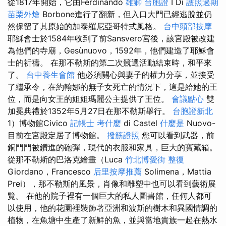
從1817年開始，它由Ferdinando
雄獅 台胞證
I Di
護照過期
苗栗外燴
Borbone進行了翻新，但入口大門已經逃脫並仍
然保留了其原始的加泰羅尼亞哥特式風格。
台中頭部按摩
耶穌會士於1584年收到了前Sansvero宮後，該宮殿被改建
為他們的寺廟，Gesùnuovo，1592年，他們建造了耶穌會
士的祈禱。 在那不勒斯的第二次競選活動結束時，和平來
了。
台中養生會館
他必須關心與妻子的權力分享，並接受
了繼承令，在約翰娜的無子女死亡的情況下，這是給她的王
位，而是向女王的姐姐瑪麗公主提供了王位。
會議點心
雙
加冕典禮於1352年5月27日在那不勒斯舉行。
台胞證新北
1）博物館Civico
記帳士 考什麼
di Castel
什麼是
Nuovo-
目前在宮殿定居了博物館。
撥筋證照
您可以看到武器，前
銅門門被鑽進的砲彈，現代的衣服和家具，巨大的寶藏箱。
從那不勒斯的巴洛克繪畫（Luca
竹北博愛街 整復
Giordano，Francesco
后里按摩推薦
Solimena，Mattia
Prei），那不勒斯的風景，肖像和雕塑中也可以看到藝術展
覽。 在他的院子裡有一個巨大的私人圖書館，任何人都可
以使用，他的花園裡裝飾著亞洲和波斯的樹木和異國情調的
植物，在魚塘中生產了新鮮的魚，並與當地貴族一起在熱水