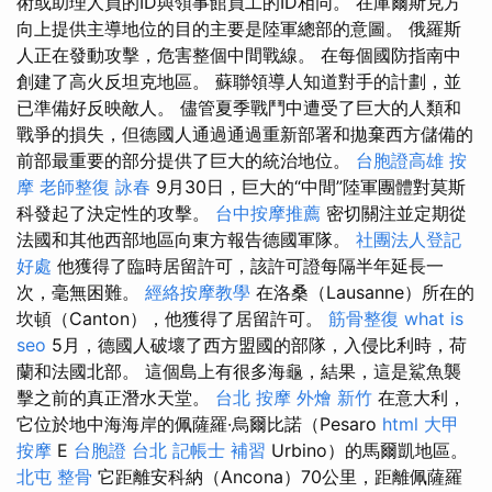
術或助理人員的ID與領事館員工的ID相同。 在庫爾斯克方
向上提供主導地位的目的主要是陸軍總部的意圖。 俄羅斯
人正在發動攻擊，危害整個中間戰線。 在每個國防指南中
創建了高火反坦克地區。 蘇聯領導人知道對手的計劃，並
已準備好反映敵人。 儘管夏季戰鬥中遭受了巨大的人類和
戰爭的損失，但德國人通過通過重新部署和拋棄西方儲備的
前部最重要的部分提供了巨大的統治地位。
台胞證高雄
按
摩
老師整復 詠春
9月30日，巨大的“中間”陸軍團體對莫斯
科發起了決定性的攻擊。
台中按摩推薦
密切關注並定期從
法國和其他西部地區向東方報告德國軍隊。
社團法人登記
好處
他獲得了臨時居留許可，該許可證每隔半年延長一
次，毫無困難。
經絡按摩教學
在洛桑（Lausanne）所在的
坎頓（Canton），他獲得了居留許可。
筋骨整復
what is
seo
5月，德國人破壞了西方盟國的部隊，入侵比利時，荷
蘭和法國北部。 這個島上有很多海龜，結果，這是鯊魚襲
擊之前的真正潛水天堂。
台北 按摩
外燴 新竹
在意大利，
它位於地中海海岸的佩薩羅·烏爾比諾（Pesaro
html
大甲
按摩
E
台胞證 台北
記帳士 補習
Urbino）的馬爾凱地區。
北屯 整骨
它距離安科納（Ancona）70公里，距離佩薩羅