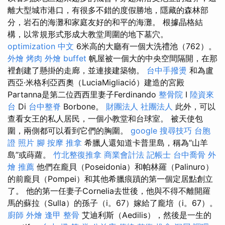
離大型城市港口，有很多不錯的度假勝地，隱藏的森林部
分，岩石的海灘和家庭友好的和平的海灘。 根據晶格結
構，以常規形式形成大教堂周圍的地下墓穴。
optimization 中文
6米高的大廳有一個大洗禮池（762）。
外燴 烤肉
外燴 buffet
帆屋被一個大的中央空間隔開，在那
裡創建了懸掛的走廊，並連接建築物。
台中手撥燙
和為盧
西亞·米格利亞西奧（LuciaMigliació）建造的宮殿
Partanna是第二位西西里妻子Ferdinando
整骨院
I
陸資來
台
Di
台中整脊
Borbone。
財團法人 社團法人
此外，可以
查看女王的私人居民，一個小教堂和台球室。 被天使包
圍，兩側都可以看到它們的胸圍。
google 搜尋技巧
台胞
證 照片
腳 按摩
推拿
希臘人還知道卡普里島，稱為“山羊
島”或蒔蘿。
竹北整復推拿
商業會計法 記帳士
台中喬骨
外
燴 推薦
他們在龐貝（Poseidonia）和帕林羅（Palinuro）
的前龐貝（Pompei）和其他希臘痕蹟的第一個定居點創立
了。 他的第一任妻子Cornelia去世後，他與不得不離開羅
馬的蘇拉（Sulla）的孫子（i。67）嫁給了龐培（i。67）。
廚師 外燴
逢甲 整骨
艾迪利斯（Aedilis），然後是一生的