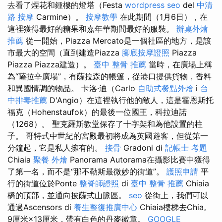
去看了煙花和鍾樓的燈塔（Festa
wordpress seo
del
中清
路 按摩
Carmine）。
按摩教學
在此期間（1月6日），在
這裡獲得最好的糖果和嘉年華期間最好的服裝。
辦桌外燴
推薦
從一開始，Piazza Mercato是一個社區的地方，是該
市最大的空間（直到建造Piazza
腳底按摩證照
Piazza
Piazza Piazza建造）。
臺中 整骨 推薦
當時，在廣場上稱
為“薩拉辛廣場”，有薩拉森的帳篷，從港口提供貨物，香料
和異國情調的物品。 卡洛·迪（Carlo
自助式餐點外燴
i
台
中排毒推薦
D'Angio）在這裡執行他的敵人，這是霍恩斯托
福克（Hohenstaufok）的最後一位國王，科拉迪諾
（1268）。 聖克羅斯教堂保存了十字架和為他設置的柱
子。 哥特式中世紀的宮殿最初將成為英國遊客，但從第一
分鐘起，它是私人擁有的。
接骨
Gradoni di
記帳士 考題
Chiaia
聚餐 外燴
Panorama Autorama在攝影比賽中獲得
了第一名，而不是“那不勒斯最微妙的街道”。
護照申請
平
行的街道位於Ponte
整脊師證照
di
臺中 整骨 推薦
Chiaia
橋的頂部，並通向披薩式山脈區。
seo
從街上，我們可以
通過Ascensors di
養生整復推廣中心
Chiaia樓梯去Chia。
9厘米×13厘米，帶有白色的丹麥徽章。
GOOGLE