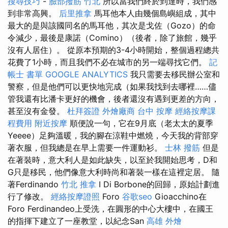
搜尋技巧
-
臉部撥筋 竹北
所以當我們終於到達時，我們感
到非常高興。
后里推拿
馬耳他本人由幾個島嶼組成，其中
最大的是與該國同名的馬耳他，其次是戈佐（Gozo）的命
令減少，最後是康諾（Comino）（後者，除了旅館，幾乎
沒有人居住）。 從原本預期的3-4小時開始，整個過程總共
花費了1小時，而且我們不必在城市的另一端尋找它們。
記
帳士 書單
GOOGLE ANALYTICS
我只需要去移民辦公室和
警察，但是他們可以更快地完成（如果我找到去哪裡……儘
管我還有比潘卡更好的機會，後者還沒有遇到更差的方向，
甚至沒有金發。
杜拜簽證
外燴廠商
台中 按摩
經絡按摩課
程費用
附近按摩
順便說一句，它在9月底（老太太的夏季
Yeeee）足夠溫暖，我的腳在涼鞋中燃燒，今天我的背部穿
著衣服，但我總是在早上需要一件運動衫。
士林 撥筋
但是
在著裝時，意大利人是如此缺失，以至於我開始思考，D和
G只是移民，他們像意大利時尚和著裝一樣在這裡定居。 隨
著Ferdinando
竹北 推拿
I Di Borbone的回歸，原始計劃進
行了修改。
經絡按摩證照
Foro
谷歌seo
Gioacchino在
Foro Ferdinandeo上受洗，在圓形的中心大樓中，在國王
的指揮下建立了一座教堂，以紀念San
高雄 外燴