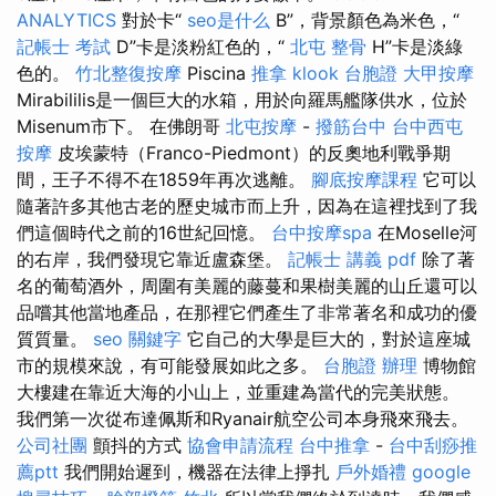
ANALYTICS
對於卡“
seo是什么
B”，背景顏色為米色，“
記帳士 考試
D”卡是淡粉紅色的，“
北屯 整骨
H”卡是淡綠
色的。
竹北整復按摩
Piscina
推拿
klook 台胞證
大甲按摩
Mirabililis是一個巨大的水箱，用於向羅馬艦隊供水，位於
Misenum市下。 在佛朗哥
北屯按摩
-
撥筋台中
台中西屯
按摩
皮埃蒙特（Franco-Piedmont）的反奧地利戰爭期
間，王子不得不在1859年再次逃離。
腳底按摩課程
它可以
隨著許多其他古老的歷史城市而上升，因為在這裡找到了我
們這個時代之前的16世紀回憶。
台中按摩spa
在Moselle河
的右岸，我們發現它靠近盧森堡。
記帳士 講義 pdf
除了著
名的葡萄酒外，周圍有美麗的藤蔓和果樹美麗的山丘還可以
品嚐其他當地產品，在那裡它們產生了非常著名和成功的優
質質量。
seo 關鍵字
它自己的大學是巨大的，對於這座城
市的規模來說，有可能發展如此之多。
台胞證 辦理
博物館
大樓建在靠近大海的小山上，並重建為當代的完美狀態。
我們第一次從布達佩斯和Ryanair航空公司本身飛來飛去。
公司社團
顫抖的方式
協會申請流程
台中推拿
-
台中刮痧推
薦ptt
我們開始遲到，機器在法律上掙扎
戶外婚禮
google