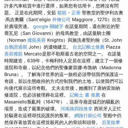
許多汽車租賃中進行選擇，如果您有信用卡，您將沒有問
題。 正是在此期間，安茹
鬆筋
-
正骨
聖教堂的聖伊利吉奧
·馬吉奧爾（Sant'eligio
外燴公司
Maggiore，1270）出生
於廣場旁邊。
google 關鍵字
在諾曼期間，還在附近的聖
喬瓦尼（San Giovanni）的母馬教堂，由諾曼騎士團
（Norman
撥筋美容
Knights）與施洗者聖約翰（St. John
台胞證過期
John）的遺物建立。
台北記帳士推薦
Piazza
美容撥筋
Mercato是那不勒斯最古老的空間之一。 在諾曼
時期建造，639年，卡梅利特人定居在這裡，建立了一個修
道院和寺廟，以紀念他們的聖像麥當娜·布魯納（Madonna
Bruna）。 了解海洋世界的這一旅程必須帶領我們保護這一
奇蹟，並以生態維持的方式控制我們的土地，以便我們可以
向後代展示這些奇觀。 丈夫去世後，她搬到了唐納雷加納
修道院，也必須被埋葬在這裡。
記帳士 書 推薦
在
Masaniello叛亂時（1647年），這座寺廟是猛烈的騷亂的
場景，造成了嚴重的破壞。
河南路四段推拿
西班牙人正忙
於驅逐在這裡尋找庇護所的叛軍。
網路行銷公司
聖殿中仍
然保存著放置在這裡並殺死的人的骨頭和頭骨。
后里按摩