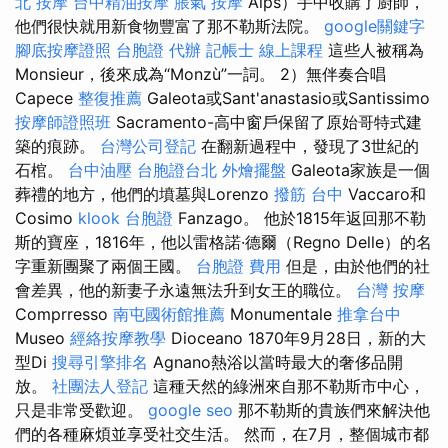
北 按摩
台中精油按摩
脹氣 按摩
Alps）手中收購了廚師，
他們很快就用新食物豐富了那不勒斯法院。
google關鍵字
腳底按摩證照
台胞證 代辦
記帳士 線上課程
這些人被稱為
Monsieur，後來成為“Monzù”一詞。 2）無伴奏合唱
Capece
整復推薦
Galeota或Sant'anastasio或Santissimo
按摩師證照班
Sacramento-高中窗戶保留了原始哥特式建
築的痕跡。
台灣公司登記
在翻新過程中，發現了3世紀的
石棺。
台中油壓
台胞證台北
外燴擺盤
Galeota家族是一個
葬禮的地方，他們的墳墓與Lorenzo
撥筋 台中
Vaccaro和
Cosimo
klook 台胞證
Fanzago。 他於1815年返回那不勒
斯的寶座，1816年，他以雷格諾·德爾（Regno Delle）的名
字重新團聚了兩個王國。
台胞證 費用
但是，由於他們的社
會差異，他的新妻子永遠無法升到女王的職位。
台灣 按摩
Comprresso
南屯國術館推薦
Monumentale
推拿台中
Museo
經絡按摩教學
Dioceano 1870年9月28日，新的大
型Di
搜尋引擎排名
Agnano熱浴以當時最大的奢侈品開
放。
社團法人登記
這種天然的綠洲來自那不勒斯市中心，
只是非常受歡迎。
google seo
那不勒斯的貴族們來解決他
們的各種麻煩並享受社交生活。 然而，在7月，整個城市都