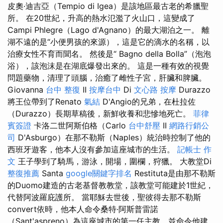
皮奧·迪吉亞（Tempio di Igea）是該地區最古老的希臘聖
所。 在20世紀，升高的熱水氾濫了火山口，這變成了
Campi Phlegre（Lago d'Agnano）的最大湖泊之一。 離
湖不遠的是“小便男孩的來源），這是它的滴水的名稱，以
治療女性不育而聞名。 然後是“ Bagno della Bolla”（泡泡
浴），該泡沫是在湖底爆發出來的。 這是一種有效的視覺
問題藥物，清理了頭腦，治癒了雌性子宮，肝臟和脾臟。
Giovanna
台中 整復
II
按摩台中
Di
文心路 按摩
Durazzo
將王位帶到了Renato
氣結
D'Angio的兄弟，在杜拉佐
（Durazzo）長期草稿後，新鮮收養和悲慘地死亡。
菲律
賓簽證
卡洛二世阿斯伯格（Carlo
台中舒壓
II
網路行銷公
司
D'Asburgo）在那不勒斯（Naples）統治時控制了他的
西班牙遊客，他本人沒有參加這座城市的生活。
記帳士 作
文
王子學到了騎馬，游泳，開場，圍欄，狩獵。 大教堂Di
整復推薦
Santa
google關鍵字排名
Restituta是由那不勒斯
的Duomo建造的古老基督教教堂，該教堂可能建於1世紀，
代替阿波羅庇護所。 當耶穌去世後，聖彼得去那不勒斯
convert依時，他本人命令桑特·阿斯普雷諾
（Sant'aspreno）為這座城市的第一任主教，並命令他建