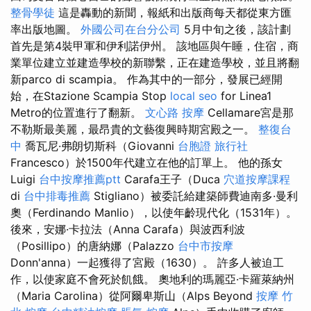
整骨學徒
這是轟動的新聞，報紙和出版商每天都從東方匯
率出版地圖。
外國公司在台分公司
5月中旬之後，該計劃
首先是第4裝甲軍和伊利諾伊州。 該地區與午睡，住宿，商
業單位建立並建造學校的新聯繫，正在建造學校，並且將翻
新parco di scampia。 作為其中的一部分，發展已經開
始，在Stazione Scampia Stop
local seo
for Linea1
Metro的位置進行了翻新。
文心路 按摩
Cellamare宮是那
不勒斯最美麗，最昂貴的文藝復興時期宮殿之一。
整復台
中
喬瓦尼·弗朗切斯科（Giovanni
台胞證 旅行社
Francesco）於1500年代建立在他的訂單上。 他的孫女
Luigi
台中按摩推薦ptt
Carafa王子（Duca
穴道按摩課程
di
台中排毒推薦
Stigliano）被委託給建築師費迪南多·曼利
奧（Ferdinando Manlio），以使年齡現代化（1531年）。
後來，安娜·卡拉法（Anna Carafa）與波西利波
（Posillipo）的唐納娜（Palazzo
台中市按摩
Donn'anna）一起獲得了宮殿（1630）。 許多人被迫工
作，以使家庭不會死於飢餓。 奧地利的瑪麗亞·卡羅萊納州
（Maria Carolina）從阿爾卑斯山（Alps Beyond
按摩
竹