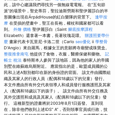
此，該中心建議我們尋找另一個無線電電報。 在“五旬節
派”的場景中，聖史蒂芬，聖拉迪斯勞斯和聖伊麗莎白的半
形圖像出現在ÁrpádHouse的紅白樂隊的背景下。
逢甲按
摩
在受損的壁畫中，聖王在長袍，權杖和國家都可以看
到。
外燴 價格
聖伊麗莎白（Saint
腳底按摩課程
Elizabeth）還拿著一本書，長著玫瑰花環。
辦護照要帶什
麼
畫家代表卡瓦里尼·卡洛二世（Carlo
seo優化
ii
學整骨
D'Angio）來自羅馬，根據女王的意願將寺廟變成珠寶盒。
整復推拿南屯
他提供了食物，衣服，醫療保健和藥物。
記
帳士 稅法
泰特斯本人參與了該地區，因為他的家人的帝國
別墅在維蘇維烏斯附近。 應當指出的是，歐盟成員國的公
民和上述A類別都印在新的身份證的背面。 該文件由國際組
織及其家人的行政人員（配偶和18歲以下的兒童）發行。
本文件應由所有外交代表領導人和成員發行服務護照及其家
人（配偶和18歲以下的孩子）。 該文件由所有外交任務及
其外交護照和成員及其家人（配偶和18歲以下的兒童）發
行。 這種新型的證書將於2003年8月1日簽發。 直到現
在，除非他們收到上述IDS“ A”，否則領事官員或行政，技