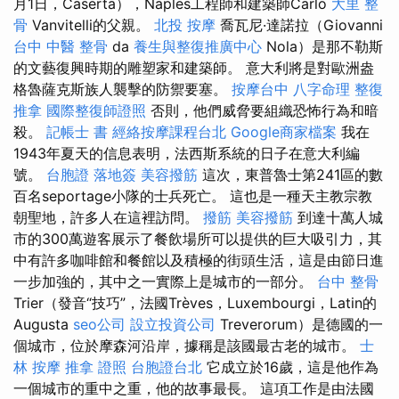
月1日，Caserta），Naples工程師和建築師Carlo
大里 整
骨
Vanvitelli的父親。
北投 按摩
喬瓦尼·達諾拉（Giovanni
台中 中醫 整骨
da
養生與整復推廣中心
Nola）是那不勒斯
的文藝復興時期的雕塑家和建築師。 意大利將是對歐洲盎
格魯薩克斯族人襲擊的防禦要塞。
按摩台中
八字命理 整復
推拿
國際整復師證照
否則，他們威脅要組織恐怖行為和暗
殺。
記帳士 書
經絡按摩課程台北
Google商家檔案
我在
1943年夏天的信息表明，法西斯系統的日子在意大利編
號。
台胞證 落地簽
美容撥筋
這次，東普魯士第241區的數
百名seportage小隊的士兵死亡。 這也是一種天主教宗教
朝聖地，許多人在這裡訪問。
撥筋
美容撥筋
到達十萬人城
市的300萬遊客展示了餐飲場所可以提供的巨大吸引力，其
中有許多咖啡館和餐館以及積極的街頭生活，這是由節日進
一步加強的，其中之一實際上是城市的一部分。
台中 整骨
Trier（發音“技巧”，法國Trèves，Luxembourgi，Latin的
Augusta
seo公司
設立投資公司
Treverorum）是德國的一
個城市，位於摩森河沿岸，據稱是該國最古老的城市。
士
林 按摩
推拿 證照
台胞證台北
它成立於16歲，這是他作為
一個城市的重中之重，他的故事最長。 這項工作是由法國