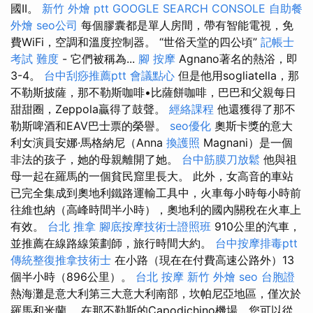
國II。
新竹 外燴 ptt
GOOGLE SEARCH CONSOLE
自助餐
外燴
seo公司
每個膠囊都是單人房間，帶有智能電視，免
費WiFi，空調和溫度控制器。 “世俗天堂的四公頃”
記帳士
考試 難度
- 它們被稱為...
腳 按摩
Agnano著名的熱浴，即
3-4。
台中刮痧推薦ptt
會議點心
但是他用sogliatella，那
不勒斯披薩，那不勒斯咖啡•比薩餅咖啡，巴巴和父親每日
甜甜圈，Zeppola贏得了鼓聲。
經絡課程
他還獲得了那不
勒斯啤酒和EAV巴士票的榮譽。
seo優化
奧斯卡獎的意大
利女演員安娜·馬格納尼（Anna
換護照
Magnani）是一個
非法的孩子，她的母親離開了她。
台中筋膜刀放鬆
他與祖
母一起在羅馬的一個貧民窟里長大。 此外，女高音的車站
已完全集成到奧地利鐵路運輸工具中，火車每小時每小時前
往維也納（高峰時間半小時），奧地利的國內關稅在火車上
有效。
台北 推拿
腳底按摩技術士證照班
910公里的汽車，
並推薦在線路線策劃師，旅行時間大約。
台中按摩排毒ptt
傳統整復推拿技術士
在小路（現在在付費高速公路外）13
個半小時（896公里）。
台北 按摩
新竹 外燴
seo
台胞證
熱海灘是意大利第三大意大利南部，坎帕尼亞地區，僅次於
羅馬和米蘭。 在那不勒斯的Capodichino機場，您可以從