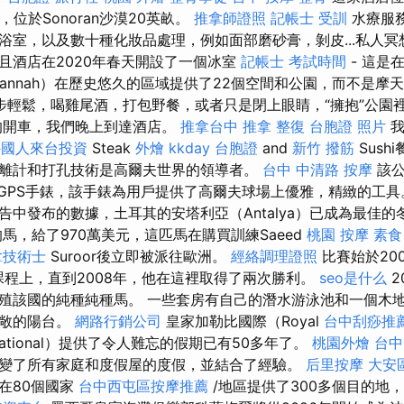
附近，位於Sonoran沙漠20英畝。
推拿師證照
記帳士 受訓
水療服
浴室，以及數十種化妝品處理，例如面部磨砂膏，剝皮...私人冥
且酒店在2020年春天開設了一個冰室
記帳士 考試時間
- 這是
vannah）在歷史悠久的區域提供了22個空間和公園，而不是摩
步輕鬆，喝雞尾酒，打包野餐，或者只是閉上眼睛，“擁抱”公園
的開車，我們晚上到達酒店。
推拿台中
推拿 整復
台胞證 照片
我
外國人來台投資
Steak
外燴
kkday 台胞證
and
新竹 撥筋
Sush
距離計和打孔技術是高爾夫世界的領導者。
台中 中清路 按摩
該公
GPS手錶，該手錶為用戶提供了高爾夫球場上優雅，精緻的工
告中發布的數據，土耳其的安塔利亞（Antalya）已成為最佳
馬，給了970萬美元，這匹馬在購買訓練Saeed
桃園 按摩
素食
拿技術士
Suroor後立即被派往歐洲。
經絡調理證照
比賽始於20
）的課程上，直到2008年，他在這裡取得了兩次勝利。
seo是什么
2
殖該國的純種純種馬。 一些套房有自己的潛水游泳池和一個木
寬敞的陽台。
網路行銷公司
皇家加勒比國際（Royal
台中刮痧推薦
rnational）提供了令人難忘的假期已有50多年了。
桃園外燴
台中
變了所有家庭和度假屋的度假，並結合了經驗。
后里按摩
大安
在80個國家
台中西屯區按摩推薦
/地區提供了300多個目的地