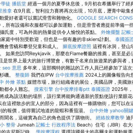
骨學徒
播筋堂
經過一個月的夏季休息後，9月初在希臘舉行了經
里推拿
在9月底，智利拉力賽將再次出現，10月底，瀝青中歐集
動愛好者還可以嘗試滑雪和雜物化。
GOOGLE SEARCH CONS
，所有設備和衣服都可以參加運動，但是滑雪者應提前準備一
4攝氏度，可為外面的熱量提供令人愉悅的茶點。
外燴擺盤
記帳
家庭中特別受歡迎，但也是一個有趣的非skiers計劃。
泰國簽
有機會雪橇和攀登兒童和成人。
腳底按摩證照
這裡有冰洞，登山
 如果您訪問Reykjavik，那麼在Flame餐廳的推薦，甚至是
而且是世界上最大的旅行博覽會，有數千名來自旅遊業的參與者，
士
seo 意思
多年來，這部獨特的雜誌的工作人員已經參加了這次
洛杉磯。
整復師
我們在IPW
台中按摩推薦
2024上的圖像報告向
中 外燴 茶點
媒體市場，旅行組織者的展位，美國品牌，美國旅
活動都令人難忘。
搜索引擎
台中按摩排毒ptt
泰國簽證
2025年
將成為該活動的場所，該行業將能夠通過新的景點使該行業眼花a
r是您可以在這裡散步的宜人的部分，因為這裡有一條購物街，您可以
別的報價，值得嘗試地道的龍蝦和番茄湯。
台中外燴
yahoo關
而聞名，這確實為自己的角色提供了購物街。
經絡按摩教學
迪
小 整骨
Jumeah
記帳士 行政程序法
Beach）住宅（JBR）在
錄的吉尼斯記錄。
學按摩課程
選擇該國最大的高爾夫和運動服選