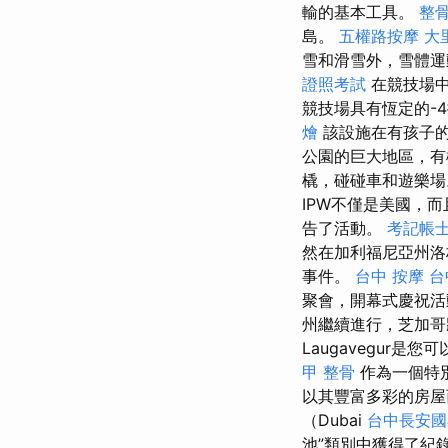
輸的基本工具。
整
島。
五權路按摩
大
雪和滑雪外，雪體運
證照考試
在競技場中
競技場具有恆定的-
燴
該設施在有孩子的
公園的巨大地區，
橇，碰碰車和遊樂場。
IPW不僅是美國，
告了活動。
考記帳
然在加利福尼亞州
事件。
台中 按摩
台
聚會，開幕式慶祝
州繼續進行，芝加哥
Laugavegu
甲 整骨
作為一個特
以其豐富多彩的房屋
（Dubai
台中長安國
池”類別中獲得了紀