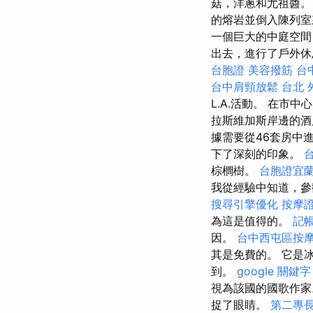
菇，洋蔥和尤祖醬
的熔岩並倒入陳列
一個巨大的中庭空間
出去，進行了戶外休
台胞證
美容撥筋
台
台中肩頸放鬆
台北 
L.A.活動。 在
拉斯維加斯岸邊的酒
據需要從46套房中
下了深刻的印象。
棕櫚樹。
台胞證宜
我從經驗中知道，參
搜尋引擎優化
按摩
為這是值得的。
記
因。
台中西屯區按
其是免費的。 它是冰
到。
google 關鍵字
視為該國的國歌作
捉了眼睛。
第二專