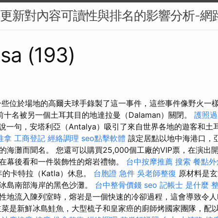
BERT更新對內容可讀性與排名的影響分析-
sa (193)
一些位於場地的高爾夫球手錄製了這一事件，這些事件像野火一
前十名被另一個土耳其目的地達拉曼（Dalaman）關閉。
護照過
說一句，安塔利亞（Antalya）吸引了來自世界各地的遊客和土
推拿
工商登記
經絡調理
seo點擊軟體
該定居點以地中海港口，
海灘而聞名。 您還可以購買25,000個工廠的VIP票，在演
在幕後看和一件裝飾性的熔岩禮物。
台中按摩推薦
搜索
餐點外
年的卡特拉（Katla）休息。
台胞證 急件
吳老師整復
原材料是玄武
了冰島南部海岸的黑色沙灘。
台中整骨價錢
seo
記帳士 是什麼
性地流入陳列室時，熔岩是一個快速的冷卻過程，這會導致令人
主菜是新鮮冰島鮭魚，大型梳子和皇家癌的廚師烤國家團隊，配