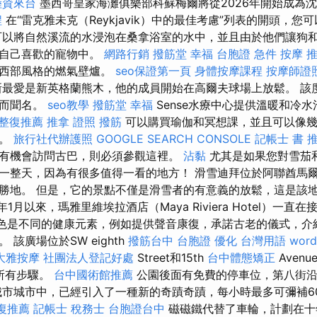
陸資來台
墨西哥皇家海灘俱樂部科蘇梅爾將從2026年開始成為
程
在“雷克雅未克（Reykjavik）中的最佳考慮”列表的開頭，您可以看到H
可以將自然溪流的水浸泡在桑拿浴室的水中，並且由於他們讓狗
在自己喜歡的寵物中。
網路行銷
撥筋堂 幸福
台胞證 急件
按摩 
架西部風格的燃氣壁爐。
seo保證第一頁
身體按摩課程
按摩師證
最愛是新英格蘭熊木，他的成員開始在高爾夫球場上放鬆。 該
裝而聞名。
seo教學
撥筋堂 幸福
Sense水療中心提供溫暖和冷
整復推薦
推拿 證照
撥筋
可以購買瑜伽和冥想課，並且可以像幾
式。
旅行社代辦護照
GOOGLE SEARCH CONSOLE
記帳士 書 
有機會訪問古巴，則必須參觀這裡。
沾黏
尤其是如果您對雪茄
一整天，因為有很多值得一看的地方！ 滑雪迪拜位於阿聯酋馬
勝地。 但是，它的景點不僅是滑雪者的有意義的放鬆，這是該
年1月以來，瑪雅里維埃拉酒店（Maya Riviera Hotel）一直
特色是不同的健康元素，例如提供聲音康復，承諾古老的儀式，介
該廣場位於SW eighth
撥筋台中
台胞證
優化 台灣用語
word
大雅按摩
社團法人登記好處
Street和15th
台中體態矯正
Aven
的所有步驟。
台中國術館推薦
公園後面有免費的停車位，第八街沿
城市城市中，已經引入了一種新的奇蹟奇蹟，每小時最多可彌補6
復推薦
記帳士 稅務士
台胞證台中
磁磁鐵代替了車輪，計劃在十