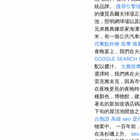
統品牌。
搜尋引擎
的優質高爾夫球場正
池，照明網球場以及附
兄弟雅典娜皇家海灘
米，有一個公共汽
式餐點外燴
按摩 推
食晚宴上，我們在火焰
GOOGLE SEARCH 
配以醬汁。
大雅按
選擇時，我們將在
雷克雅未克，因為
在夜晚更長的夜晚時
種顏色，博物館，建
著名的新加坡酒店碼
下旬的屋頂池開放之
台胞證 高雄
seo 
物業中。 一百年前
在洛杉磯上升。
seo