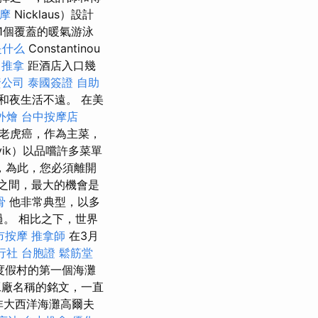
按摩
Nicklaus）設計
1個覆蓋的暖氣游泳
是什么
Constantinou
 推拿
距酒店入口幾
資公司
泰國簽證
自助
和夜生活不遠。 在美
外燴
台中按摩店
老虎癌，作為主菜，
vik）以品嚐許多菜單
，為此，您必須離開
之間，最大的機會是
骨
他非常典型，以多
過。 相比之下，世界
市按摩
推拿師
在3月
行社 台胞證
鬆筋堂
店度假村的第一個海灘
工廠名稱的銘文，一直
非大西洋海灘高爾夫