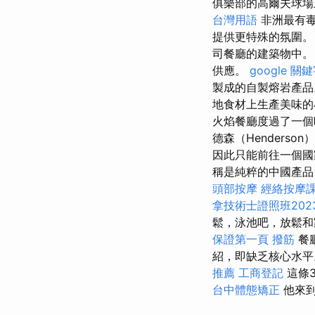
俱樂部的高爾夫球
台灣用語
非洲最有毒
提供更特殊的氛圍
司餐廳的建築物中
供應。
google 關
製成的自製熔岩產
地食材上生產美味
火焰餐廳度過了一個
德森（Henders
因此只能前往一個國
稱是純粹的中國產品，
頭部按摩
經絡按摩
拿技術士證照班202
鬆，泳池吧，放鬆和
保證第一頁
撥筋
餐
紹，即缺乏核心水平。
推薦
工商登記
這條
台中體態矯正
他來到