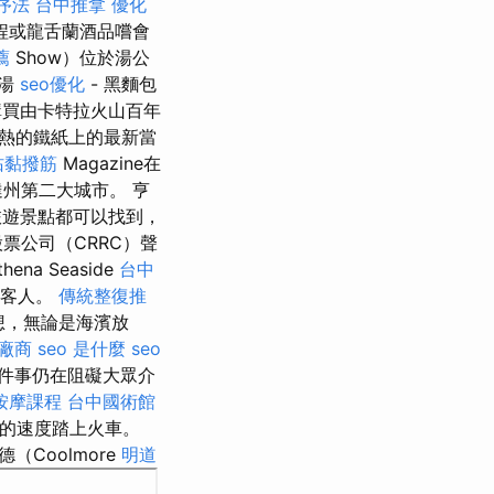
序法
台中推拿
優化
程或龍舌蘭酒品嚐會
薦
Show）位於湯公
葉湯
seo優化
- 黑麵包
購買由卡特拉火山百年
極其熱的鐵紙上的最新當
沾黏撥筋
Magazine在
州第二大城市。 亨
的旅遊景點都可以找到，
票公司（CRRC）聲
 Seaside
台中
的客人。
傳統整復推
想，無論是海濱放
廠商
seo 是什麼
seo
件事仍在阻礙大眾介
按摩課程
台中國術館
h的速度踏上火車。
Coolmore
明道