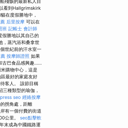
沈船殘骸的最新私人目
allgrimskirk
和貓在度假勝地中，
推薦
后里按摩
可以在
照班
記帳士 會計師
度假勝地以其自己的
水池，蒸汽浴和桑拿世
個世紀前的汗水室一
推薦
按摩師證照
如果
和古巴食品感興趣……
爾米購物中心，這是
地區最好的家庭友好
在接待客人。 該節目稱
紹三種類型的瑜伽，
press seo
經絡按摩
ue的拐角處，距離
岸有一個付費的街道
00公里。
seo點擊軟
年末成為中國鐵路運