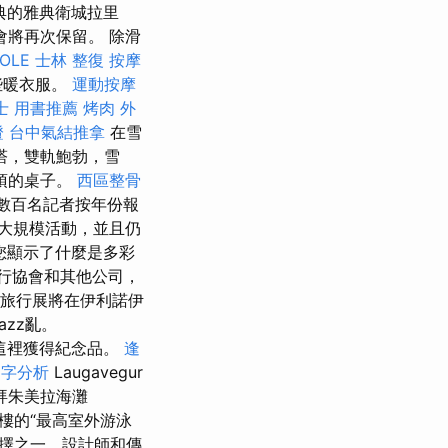
典的雅典衛城拉里
會將再次保留。 除滑
OLE
士林 整復
按摩
些暖衣服。
運動按摩
士 用書推薦
烤肉 外
證
台中氣結推拿
在雪
塔，雙軌鮑勃，雪
必須的桌子。
西區整骨
數百名記者按年份報
大規模活動，並且仍
您顯示了什麼是多彩
行協會和其他公司，
，旅行展將在伊利諾伊
zz亂。
在這裡獲得紀念品。
逢
鍵字分析
Laugavegur
拜朱美拉海灘
大樓的“最高室外游泳
擇之一，設計師和傳