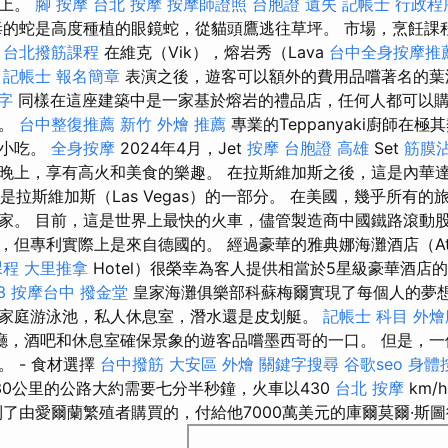
場上。
腳 按摩
台北 按摩
按摩師證照
台胞證 遺失
記帳士 行政程
的蛇是高度種植的眼鏡蛇，從貓頭鷹逃往草坪。 市場，烹飪課
。
台北撥筋課程
在維克（Vik），熔岩秀（Lava
台中全身按摩推
。
記帳士 報名簡章
表演之後，遊客可以額外的費用品嚐著名的
鍵字
同樣在這座建築中是一家基於熔岩的禮品店，任何人都可以
品。
台中整復推薦
新竹 外燴 推薦
專業的Teppanyaki廚師在
的小吃。
全身按摩
2024年4月，Jet
按摩
台胞證 高雄
Set
筋膜
晚上，享有高火和美食的樂趣。 在拉斯維加斯之後，這是內華達
on）是拉斯維加斯（Las Vegas）的一部分。 在美國，幾乎所有
家。 目前，這是世界上最快的火車，儘管製造商中國鐵路滾動股
但專利實際上是來自德國的。 經過豪華的雅典娜海灘酒店（Athena
課程
大里推拿
Hotel）很榮幸為客人提供相當於5星級豪華酒店
3
按摩台中
撥金堂
皇家海灘俱樂部科蘇梅爾實現了每個人的夢
家庭游泳池，私人休息室，潛水還是皮划艇。
記帳士 科目
外燴
廳，酒吧和休息室確保景象的遊客品嚐墨西哥的一口。 但是，一
 - 食材選擇
台中撥筋
大安區 外燴
關鍵字搜尋
谷歌seo
身體
30公里的公路大約需要七分半秒鐘，火車以430
台北 按摩
km/
了由愛爾蘭繁殖者購買的，付給他7000萬美元的庫爾莫爾·斯圖德（