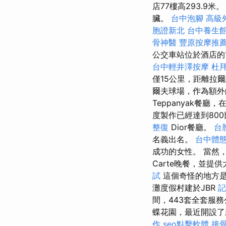
店77樓高293.
臟。
台中泡腳
高級
胞證新北
台中養生
骨神醫
豐原按摩推
公交車站位於酒店
台中輕井澤按摩
杜
僅15公里，距離拉爾納
爾夫球場，作為額外
Teppanyak餐廳
度製作已經達到80
整復
Dior餐廳。
台
名義出名。
台中體
成功的女性。 當然，
Carte晚餐，並提
試
這個奇怪的地方是
灘度假村建於JBR
記
間，443套全套服
蝶花園，最近開設了
作
seo點擊軟體
接