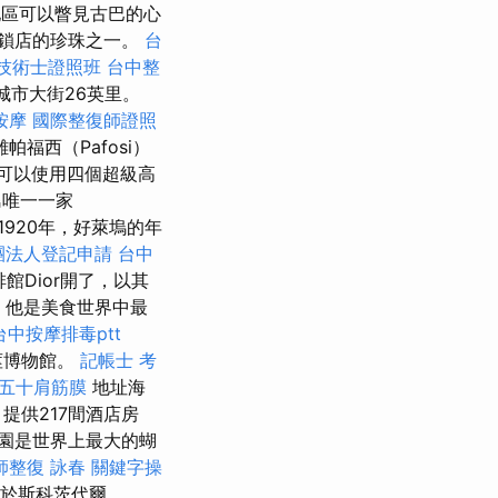
地區可以瞥見古巴的心
鎖店的珍珠之一。
台
技術士證照班
台中整
城市大街26英里。
按摩
國際整復師證照
福西（Pafosi）
可以使用四個超級高
唯一一家
到1920年，好萊塢的年
團法人登記申請
台中
啡館Dior開了，以其
，他是美食世界中最
台中按摩排毒ptt
莖博物館。
記帳士 考
五十肩筋膜
地址海
提供217間酒店房
園是世界上最大的蝴
師整復 詠春
關鍵字操
於斯科茨代爾