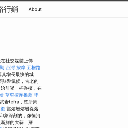
網路行銷
About
樣在社交媒體上傳
期
台灣 按摩
五權路
耳其增長最快的城
亞熱帶氣候，古老的
出開始前喝一杯香檳，在
燴
草屯按摩推薦
學
岩tefra，眾所周
整復
當熔岩熔岩從熔
印象深刻的，像恒河
以新鮮的大蒜，蘑