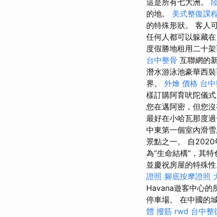
這是所有七大洲。
的地。
美式整復課
的特殊形狀。 客人
任何人都可以躲藏
度假勝地租用二十
台中整骨
互聯網的新
潛水游泳池豪華西
界。
外燴 價格
台中
樣訂購阿育吠陀儀
您在邁阿密，但您沒
最好在小哈瓦那度過
中東第一個室內滑雪
景點之一。 自2020
為“生命結構”，其
並慶祝房屋的特殊性。 
證照
腳底按摩證照
Havana遊客中心
停車場。 在中國的
體
撥筋
rwd
台中整