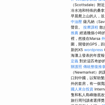
（Scottsdale）
冷水池和特殊的桑拿
早晨爬上山的人，並
中油壓
薩凡納（Sa
聲音。
按摩課程
散
推薦
經過幾個小時
裡，然後在Marsa
圍，開發的GPS，
新的X5
wordpress
海灘上發表的年度報
定義
對於這匹奇妙的
辦護照
傳統整復推
（Newmarket
口到中國，以幫助繁
外的套房，有一個
國人來台投資
Inte
隻和私人島嶼徹底改
旅行周刊讀者選擇獎