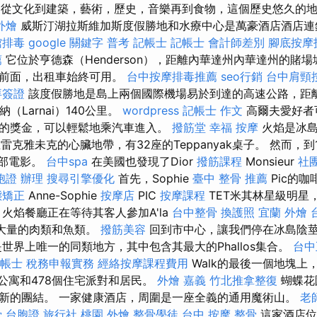
9米。 從文化到建築，藝術，歷史，音樂再到食物，這個歷史悠久的
外燴
威斯汀湖拉斯維加斯度假勝地和水療中心是萬豪酒店酒店連
館排毒
google 關鍵字
普考 記帳士
記帳士 會計師差別
腳底按摩
薦
它位於亨德森（Henderson），距離內華達州內華達州的賭場
的前面，出租車始終可用。
台中按摩排毒推薦
seo行銷
台中肩頸
拜簽證
該度假勝地是島上兩個國際機場易於到達的高速公路，距離帕
（Larnai）140公里。
wordpress
記帳士 作文
高爾夫愛好者
的獎金，可以輕鬆地乘汽車進入。
撥筋堂 幸福
按摩
火焰是冰島
，在雷克雅未克的心臟地帶，有32座的Teppanyak桌子。 然而，
0部電影。
台中spa
在美國也發現了Dior
撥筋課程
Monsieur
社
胞證 辦理
搜尋引擎優化
首先，Sophie
臺中 整骨 推薦
Pic的咖
態矯正
Anne-Sophie
按摩店
PIC
按摩課程
TET米其林星級明星
火焰餐廳正在等待其客人參加A'la
台中整骨
換護照
宜蘭 外燴
供大量的肉類和魚類。
撥筋美容
回到市中心，讓我們停在冰島陰
世界上唯一的同類地方，其中包含其最大的Phallos集合。
台中
帳士 稅務申報實務
經絡按摩課程費用
Walk的最後一個地塊上，
務公寓和478個住宅派對和居民。
外燴 嘉義
竹北推拿整復
蝴蝶花
新的團結。 一家健康酒店，周圍是一座全義的通用魔術山。
老
骨
台胞證 旅行社
桃園 外燴
整骨學徒
台中 按摩 整骨
這家酒店位