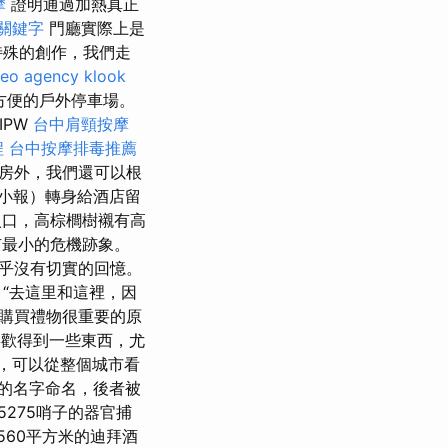
摩
證明通過加熱真正
 關鍵字
門廳實際上是
特殊的創作，我們走
seo agency
klook
方便的戶外停車場。
IPW
台中肩頸按摩
程
台中按摩排毒推薦
客房外，我們還可以根
go小報）轉身給酒店留
口，高棕櫚樹襯有高
有最小的危機跡象。
乎沒有切實的回憶。
“去這里和這裡，因
購買禮物很重要的原
歡得到一些東西，尤
米，可以從整個城市看
n牧師的名字命名，後者被
275哨子的器官捕
560平方米的迪拜酒