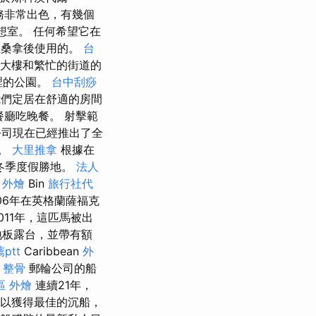
務非常出色，有幾個
想室。 任何希望它在
在桑拿後使用的。
台
天大樓和繁忙的街道的
裡的公園。
台中刮痧
們定居在舒適的房間
i餐廳吃晚餐。 射擊範
司現在已經推出了全
具。
大里推拿
根據在
的冬季度假勝地。
法人
 外燴
Bin
旅行社代
06年在英格蘭薩福克
011年，這匹馬被出
地板露台，並帶有額
ptt
Caribbean
外
 整骨
郵輪公司的船
區 外燴
連續21年，
，以獲得最佳的沉船，