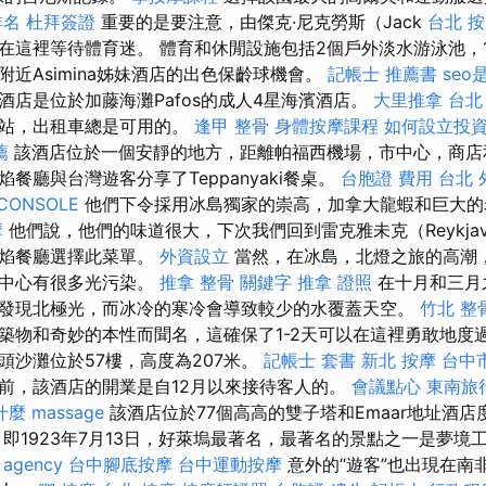
排名
杜拜簽證
重要的是要注意，由傑克·尼克勞斯（Jack
台北 
在這裡等待體育迷。 體育和休閒設施包括2個戶外淡水游泳池，
近Asimina姊妹酒店的出色保齡球機會。
記帳士 推薦書
seo
酒店是位於加藤海灘Pafos的成人4星海濱酒店。
大里推拿
台北
車站，出租車總是可用的。
逢甲 整骨
身體按摩課程
如何設立投
薦
該酒店位於一個安靜的地方，距離帕福西機場，市中心，商店
餐廳與台灣遊客分享了Teppanyaki餐桌。
台胞證 費用
台北 
CONSOLE
他們下令採用冰島獨家的崇高，加拿大龍蝦和巨大的
摩
他們說，他們的味道很大，下次我們回到雷克雅未克（Reykja
火焰餐廳選擇此菜單。
外資設立
當然，在冰島，北燈之旅的高潮
市中心有很多光污染。
推拿 整骨
關鍵字
推拿 證照
在十月和三月
發現北極光，而冰冷的寒冷會導致較少的水覆蓋天空。
竹北 整
築物和奇妙的本性而聞名，這確保了1-2天可以在這裡勇敢地度
頭沙灘位於57樓，高度為207米。
記帳士 套書
新北 按摩
台中
前，該酒店的開業是自12月以來接待客人的。
會議點心
東南旅
是什麼
massage
該酒店位於77個高高的雙子塔和Emaar地址酒
，即1923年7月13日，好萊塢最著名，最著名的景點之一是夢境
 agency
台中腳底按摩
台中運動按摩
意外的“遊客”也出現在南