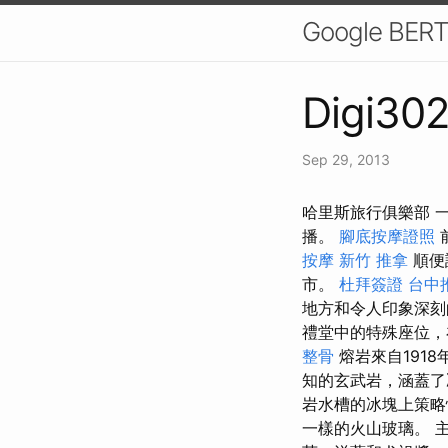
Google 
Digi302
Sep 29, 2013
哈里斯旅行俱樂部 
播。
腳底按摩證照
按摩
新竹 推拿
順便
市。
杜拜簽證
台中
地方和令人印象深刻的
禮堂中的特殊座位，
整骨
熔岩來自1918
知的玄武岩，涵蓋
岩水槽的冰塊上策略
一樣的火山玻璃。 