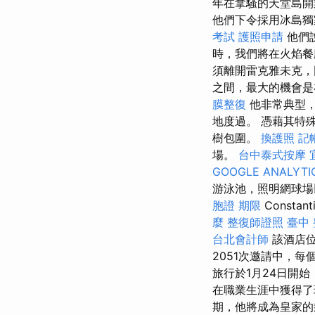
年在拿騷的天堂島開業
他們下令採用冰島獨
考試
護照申請
他們說
時，我們將在火焰
須離開雷克雅未克
之間，最大的機會是
膜整復
他非常典型，
地度過。 憑藉其特
樹包圍。
換護照
記帳
場。
台中泰式按摩
GOOGLE ANALYTI
游泳池，照明網球場以
胞證 期限
Const
麼
整復師證照
臺中 
台北會計師
該酒店位
2051次邀請中，每
旅行於1月24日開始
在職業生涯中獲得了
期，他將成為皇家