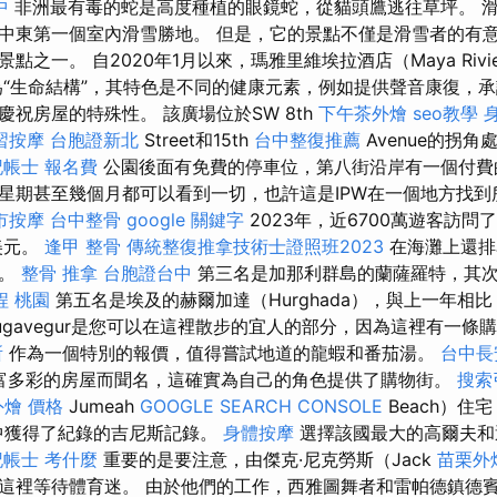
中
非洲最有毒的蛇是高度種植的眼鏡蛇，從貓頭鷹逃往草坪。 
中東第一個室內滑雪勝地。 但是，它的景點不僅是滑雪者的有
之一。 自2020年1月以來，瑪雅里維埃拉酒店（Maya Rivier
為“生命結構”，其特色是不同的健康元素，例如提供聲音康復，
祝房屋的特殊性。 該廣場位於SW 8th
下午茶外燴
seo教學
習按摩
台胞證新北
Street和15th
台中整復推薦
Avenue的拐角
記帳士 報名費
公園後面有免費的停車位，第八街沿岸有一個付費
星期甚至幾個月都可以看到一切，也許這是IPW在一個地方找到
市按摩
台中整骨
google 關鍵字
2023年，近6700萬遊客訪
美元。
逢甲 整骨
傳統整復推拿技術士證照班2023
在海灘上還排
地。
整骨 推拿
台胞證台中
第三名是加那利群島的蘭薩羅特，其次
程 桃園
第五名是埃及的赫爾加達（Hurghada），與上一年相
augavegur是您可以在這裡散步的宜人的部分，因為這裡有一
所
作為一個特別的報價，值得嘗試地道的龍蝦和番茄湯。
台中長
以其豐富多彩的房屋而聞名，這確實為自己的角色提供了購物街。
搜索
外燴 價格
Jumeah
GOOGLE SEARCH CONSOLE
Beach）住
中獲得了紀錄的吉尼斯記錄。
身體按摩
選擇該國最大的高爾夫和
記帳士 考什麼
重要的是要注意，由傑克·尼克勞斯（Jack
苗栗外
這裡等待體育迷。 由於他們的工作，西雅圖舞者和雷帕德鎮德