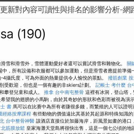
BERT更新對內容可讀性與排名的影響分析-
sa (190)
除滑雪和滑雪外，雪體運動愛好者還可以嘗試滑雪和雜物化。
關
場中，所有設備和衣服都可以參加運動，但是滑雪者應提前準備
-4攝氏度，可為外面的熱量提供令人愉悅的茶點。
撥筋創業
按
受歡迎，但也是一個有趣的非skiers計劃。
記帳士 考什麼
台
橇和攀登兒童和成人。
推拿
台中南屯整骨
這裡有冰洞，登山塔，
是希望我的翅膀的小馬駒，由於其奇妙的形狀和色彩而被視為演
士 書
馬可以在比賽中為所有者賺很多錢，而繁殖的人可以證明
醫經絡按摩課程
有些動物的價值遠比其基於其起源和特殊知識
北
台中整骨神醫
該酒店直接位於加藤海岸，距風景如畫的港口
竹北筋膜放鬆
皇家海灘天堂島將很快出售，這是一個七公頃的地區