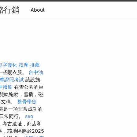
網路行銷
About
鍵字優化
按摩 推薦
一些暖衣服。
台中油
摩證照考試
該設施
中撥筋
在雪公園的巨
雙軌鮑勃，雪橇，碰
示文稿。
整骨學徒
這是一項非常成功的
的日常同行。
seo
，考古遺址，商店和
，該地區將於2025