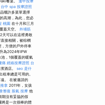
aki餐桌。
逢甲按摩
。
台中 spa
按摩證照
以品嚐許多菜單選擇
的高潮，為此，您必
程 桃園
在十月和三月
水覆蓋天空。
外埔筋
2天可以在這裡勇敢
岸直接相關，被棕櫚
型，方便的戶外停車
2024年IPW
泳池，1個覆蓋的暖氣
腰痛
經絡按摩證照
台
星海濱酒店。
seo 是什
出租車總是可用的。
遠。 在被邀請的
里推拿
2011年，女孩
拿整復
脹氣 按摩
他
預期沒有妥協的假
爾將是一次很棒的體