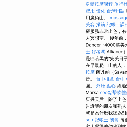
身體按摩課程
旅行社
費用
優化 台灣用語
用魔術山。
massag
美容
撥筋
記帳士課
療服務非常出色，有
人冥想室。 幾年前，它
Dancer -4000
士 好考嗎
Allianc
是巴哈馬的“完美日子
在早晨爬上山的人，
按摩
薩凡納（Sav
音。
台中推拿
台中 
園。
外燴 點心
經過
Marsa
seo點擊軟
窖幾天后，除了出色
告訴我的朋友和熟人
就是為什麼我認為對
seo
記帳士 初會
每
客人覺得他們收到