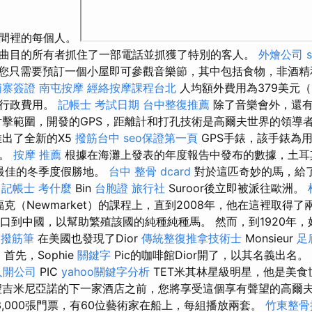
房間裡的每個人。
曲目的所有者抓住了一部電話並抓獲了特別的客人。
外燴公司
您只需要預訂一個小屋即可參觀音樂節，其中包括食物，非酒精
埔寨簽證
南屯按摩
經絡按摩課程台北
人均額外費用為379美元（
他行政費用。
記帳士 考試日期
台中整復推薦
除了音樂會外，還有
射擊範圍，開發的GPS，距離計和打孔技術是高爾夫世界的領導
出了全新的X5
撥筋台中
seo保證第一頁
GPS手錶，該手錶為
具。
按摩 推薦
根據在海灘上發表的年度報告中發布的數據，土耳
成為最佳的冬季度假勝地。
台中 整骨 dcard
對於這匹奇妙的馬，給了
d
記帳士 考什麼
Bin
台胞證 旅行社
Suroor後立即被派往歐洲。
福克（Newmarket）的課程上，直到2008年，他在這裡取得
被出口到中國，以幫助繁殖該國的純種純種馬。 然而，到1920年
。
撥筋筆
在美國也發現了Dior
傳統整復推拿技術士
Monsieur
足
復
首先，Sophie
關鍵字
Pic的咖啡館Dior開了，以其名義出名。
人開公司
PIC
yahoo關鍵字分析
TET米其林星級明星，他是美食
聖吉米尼亞諾的下一家酒店之前，您將享受這個享有聲望的高爾
,000張門票，有60位藝術家在船上，每組播放兩套。
竹東整骨