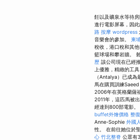
飪以及礦泉水等待
進行電影屏幕，因此
路 按摩
wordpress
音樂會的參加。
柬
稅收，港口稅和其
籃球場和攀岩牆。 
歷
該公司現在已經推
上優雅，精緻的工
（Antalya）已
馬在購買訓練Saee
2006年在英格蘭薩
2011年，這匹馬
經達到800部電影
buffet外燴價格
整
Anne-Sophie
外國
性。 在前往她位於
心
竹北整脊
公眾有3