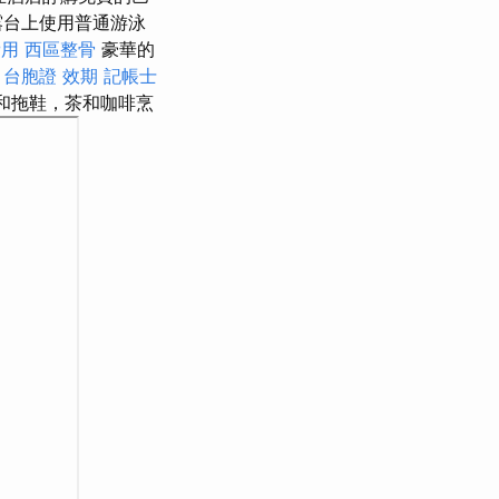
露台上使用普通游泳
費用
西區整骨
豪華的
。
台胞證 效期
記帳士
袍和拖鞋，茶和咖啡烹