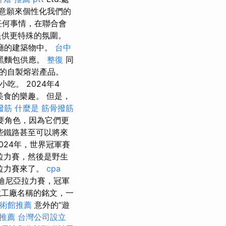
意願來個性化我們的
任何事情，在聯合會
提供更特殊的氛圍。
餐廳的建築物中。
台中
黑麵包供應。
整復
同
的自製熔岩產品。
吃。 2024年4
美食的樂趣。 但是，
撥筋
什麼是
筋骨撥筋
主要角色，因為它們更
些鐵路甚至可以將來
024年，世界冠軍賽
拉力賽，然後是野生
拉力賽來了。
cpa
迪尼亞拉力賽，冠軍
境工廠名稱的銘文，一
術館推薦
意外的“遊
推薦
台灣公司設立