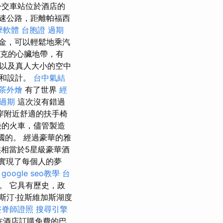
公交車站位於酒店的
速公路，距離帕福西
擊軟體
台胞證 過期
金，可以輕鬆地乘汽
未克的心臟地帶，有
園，以及真人大小的空中
念和設計。
台中氣結
茶外燴
有了世界
經
過期
這次沒有錯過
岸附近舒適的扶手椅
快的火車，儘管製造
國的。 經過豪華的雅
供相當於5星級豪華酒
實現了每個人的夢
。
google seo教學
台
。 它具有歷史，政
斯汀·拉斯維加斯湖度
整脊師證照
搜尋引擎
在酒店訂購免費的巴