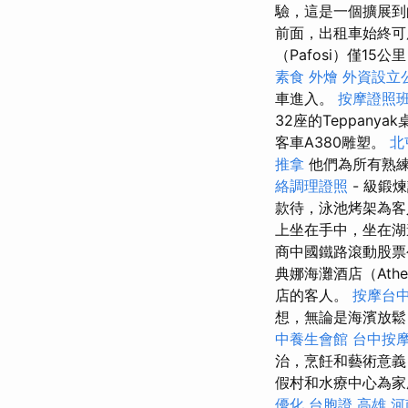
驗，這是一個擴展到
前面，出租車始終
（Pafosi）僅15公
素食 外燴
外資設立
車進入。
按摩證照
32座的Teppan
客車A380雕塑。
北
推拿
他們為所有熟
絡調理證照
- 級鍛
款待，泳池烤架為
上坐在手中，坐在湖
商中國鐵路滾動股票
典娜海灘酒店（Athen
店的客人。
按摩台
想，無論是海濱放鬆
中養生會館
台中按摩
治，烹飪和藝術意義
假村和水療中心為家
優化
台胞證 高雄
河