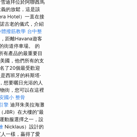
滑雪迪拜位於阿聯酋馬
意義的放鬆，這是該
a Hotel）一直在接
承諾古老的儀式，介紹
身體撥筋教學
台中整
處，距離Havana遊客
的街道停車場。 的
所有產品的最重要目
問了美國，他們所有的支
名了20個最受歡迎
是西班牙的科斯塔·
比，想要曬日光浴的人
條購物街，您可以在這裡
安國小 整骨
引擎
迪拜朱美拉海灘
宅（JBR）在大樓的“最
運動服選擇之一，設
燴
Nicklaus）設計的
賓人一樣，贏得了愛