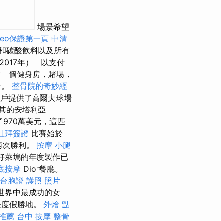
場景希望
seo保證第一頁
中清
和碳酸飲料以及所有
2017年），以支付
一個健身房，賭場，
者。
整骨院的奇妙經
用戶提供了高爾夫球場
其的安塔利亞
970萬美元，這匹
杜拜簽證
比賽始於
了兩次勝利。
按摩 小腿
，好萊塢的年度製作已
底按摩
Dior餐廳。
台胞證 護照 照片
世界中最成功的女
夫度假勝地。
外燴 點
推薦
台中 按摩 整骨