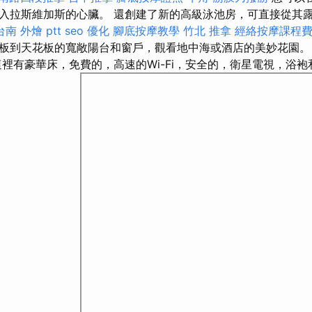
入拉斯維加斯的心臟。 還創建了新的高級泳池房，可直接從其
台南 外燴 ptt
seo 優化
腳底按摩教學
竹北 推拿
經絡按摩課程
板到天花板的寬敞陽台和窗戶，觀看地中海或酒店的美妙花園
裡有豪華床，免費的，高速的Wi-Fi，安全的，衛星電視，浴