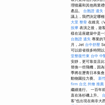
理噴霧和其他商業
產品。
台胞證 遺失
議上，我們決定哪種
大里 整骨
在維克（V
按摩
表演之後，遊
樣在這座建築中是一
台胞證 遺失
專業的T
月，Jet
台中舒壓
S
可以節省很多時間以
堂整復竹東
台中 中
安靜，更可靠並且
替換一些飛機，因為
季將在瀝青日本集
動物園拉力賽。
新竹
firm
台北 外燴 推薦
繼續進行。 一百年
直在洛杉磯上升。
客”也出現在南非大