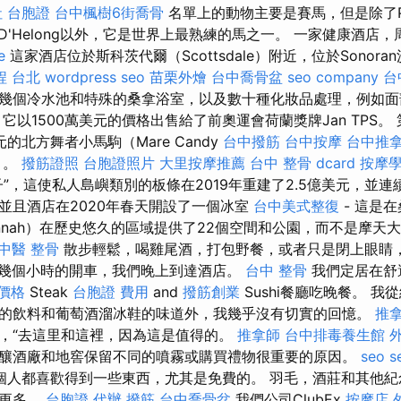
 台胞證
台中楓樹6街喬骨
名單上的動物主要是賽馬，但是除了Pal
D'Helong以外，它是世界上最熟練的馬之一。 一家健康酒店
e
這家酒店位於斯科茨代爾（Scottsdale）附近，位於Sonora
程 台北
wordpress seo
苗栗外燴
台中喬骨盆
seo company
台
幾個冷水池和特殊的桑拿浴室，以及數十種化妝品處理，例如面部
以1500萬美元的價格出售給了前奧運會荷蘭獎牌Jan TPS。 第二
萬美元的北方舞者小馬駒（Mare Candy
台中撥筋
台中按摩
台中推
e）。
撥筋證照
台胞證照片
大里按摩推薦
台中 整骨 dcard
按摩
”，這使私人島嶼類別的板條在2019年重建了2.5億美元，並連
並且酒店在2020年春天開設了一個冰室
台中美式整復
- 這是
annah）在歷史悠久的區域提供了22個空間和公園，而不是摩天
中醫 整骨
散步輕鬆，喝雞尾酒，打包野餐，或者只是閉上眼睛，
幾個小時的開車，我們晚上到達酒店。
台中 整骨
我們定居在舒
體價格
Steak
台胞證 費用
and
撥筋創業
Sushi餐廳吃晚餐。 
的飲料和葡萄酒溜冰鞋的味道外，我幾乎沒有切實的回憶。
推
，“去這里和這裡，因為這是值得的。
推拿師
台中排毒養生館
釀酒廠和地窖保留不同的噴霧或購買禮物很重要的原因。
seo s
個人都喜歡得到一些東西，尤其是免費的。 羽毛，酒莊和其他紀
的更多。
台胞證 代辦
撥筋
台中喬骨盆
我們公司ClubEx
按摩店