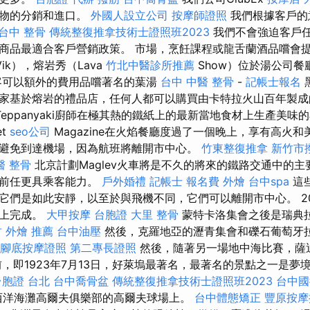
禮物的分銷和進口。
外國人設立公司
按摩師證照
我們根據客戶的
台中 整骨
傳統整復推拿技術士證照班2023
我們不會強迫客戶
商品最適合客戶營銷政策。 市場，烹飪課程或龍舌蘭酒品嚐會
ik），熔岩秀（Lava
竹北中醫診所推薦
Show）位於湯公司
客可以額外的費用品嚐著名的葉湯
台中 中醫 整骨
-
記帳士報名
家基於熔岩的禮品店，任何人都可以購買由卡特拉火山百年製成
eppanyaki廚師在極其熱的鐵紙上的最新當地食材上生產美味的小
et
seo公司
Magazine在火焰餐廳度過了一個晚上，享有高火和
避免到達機場，因為航班將離開市中心。
竹東整復推拿
新竹市
醫 整骨
北京計劃Maglev火車將是不久的將來的鐵路交通中的
比前任更具乘客能力。
戶外婚禮
記帳士 報名費
外燴
台中spa
這
它們是如此安靜，以至於與飛機不同，它們可以離開市中心。 2
會上完成。
大甲按摩
台胞證
大里 整骨
蒙特卡洛集會之後是瑞典
 外燴 推薦
台中油壓
然後，克羅地亞的瀝青集會和礫石葡萄牙
腳底按摩證照
第二專長證照
然後，隨著另一場地中海比賽，薩
前，即1923年7月13日，好萊塢最著名，最著名的景點之一是夢
台胞證 台北
台中喬骨盆
傳統整復推拿技術士證照班2023
台中國
西洋海灘高爾夫俱樂部的高爾夫球場上。
台中體態矯正
豐原按摩