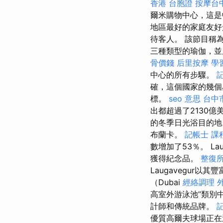
香港 台胞證
按摩台
爾米購物中心，這是
地區最好的家庭友好景點
待客人。 該節目稱
三種類型的瑜伽，並慶
骨價錢
后里按摩
學
中心的所有步驟。
確，這個國家的幾個
標。
seo 意思
台中
出都超過了2130億
的冬季日光浴目的
布蘭卡。
記帳士 課
數增加了53％。 L
獲得紀念品。
整復
Laugavegur
（Dubai
經絡調理
高室外游泳池”類別
計師和傳統品牌。
優質高爾夫球場正在