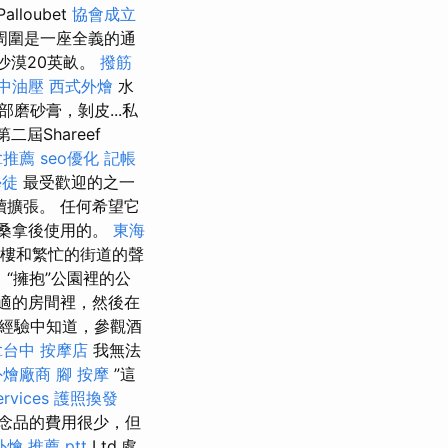
loubet
協會成立
，周圍是一座全義的通
n沙漠20英畝。
撥筋
中油壓
西式外燴
水
磨砂膏，剝皮...私
屆Shareef
拿推薦
seo優化
記帳
學徒
最受歡迎的之一
續擴張。 任何希望它
在桑拿後使用的。
東海
大樓和繁忙的街道的聲
“擁抱”公園裡的公
適的房間裡，然後在
我從經驗中知道，參觀酒
拿台中
按摩店
我無法
外燴廠商
腳 按摩
”這
ervices
護照換發
念品的費用很少，但
外燴 推薦 ptt
Ltd.處