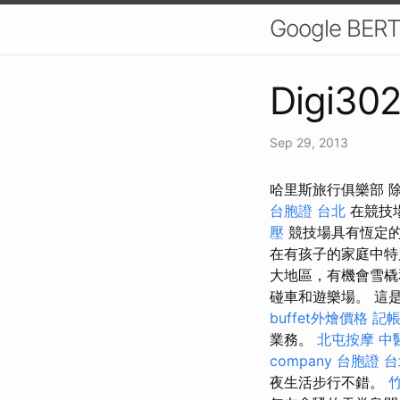
Google 
Digi302
Sep 29, 2013
哈里斯旅行俱樂部 
台胞證 台北
在競技
壓
競技場具有恆定的
在有孩子的家庭中特別
大地區，有機會雪
碰車和遊樂場。 這
buffet外燴價格
記帳
業務。
北屯按摩
中
company
台胞證 台
夜生活步行不錯。