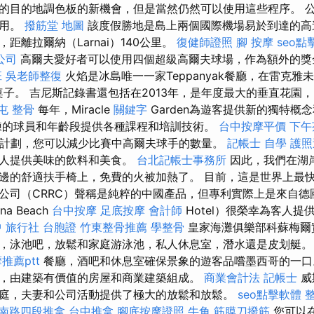
的目的地調色板的新機會，但是當然仍然可以使用這些程序。 
可用。
撥筋堂 地圖
該度假勝地是島上兩個國際機場易於到達的高
里，距離拉爾納（Larnai）140公里。
復健師證照
腳 按摩
seo點
公司
高爾夫愛好者可以使用四個超級高爾夫球場，作為額外的獎
班
吳老師整復
火焰是冰島唯一一家Teppanyak餐廳，在雷克雅
yak桌子。 吉尼斯記錄書還包括在2013年，是年度最大的垂直花
屯 整骨
每年，Miracle
關鍵字
Garden為遊客提供新的獨特概
練的球員和年齡段提供各種課程和培訓技術。
台中按摩平價
下午
煉計劃，您可以減少比賽中高爾夫球手的數量。
記帳士 自學
護照
客人提供美味的飲料和美食。
台北記帳士事務所
因此，我們在湖
邊的舒適扶手椅上，免費的火被加熱了。 目前，這是世界上最
公司（CRRC）聲稱是純粹的中國產品，但專利實際上是來自德
a Beach
台中按摩
足底按摩
會計師
Hotel）很榮幸為客人提
中
旅行社 台胞證
竹東整骨推薦
學整骨
皇家海灘俱樂部科蘇梅爾
，泳池吧，放鬆和家庭游泳池，私人休息室，潛水還是皮划艇
推薦ptt
餐廳，酒吧和休息室確保景象的遊客品嚐墨西哥的一口
，由建築有價值的房屋和商業建築組成。
商業會計法 記帳士
威
庭，夫妻和公司活動提供了極大的放鬆和放鬆。
seo點擊軟體
南路四段推拿
台中推拿
腳底按摩證照
牛角 筋膜刀撥筋
您可以