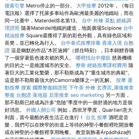
搜索引擎
Metro停止的一部分。
大甲按摩
2012年，《每日
電訊報》選擇了托萊多車站作為歐洲最美麗的地鐵站，而在
同一比賽中，Materdei排名第13。
台中 外燴 茶點
經絡調
理證照
隨著Materdei地鐵的建造，地面廣場Scipione
台中
精油按摩
Square還獲得了新的彩色外觀，具有綠色區域和
長凳，並已轉化為行人。
台中泰式按摩排毒
香港入境 台胞
證
這是幽默的作品“木匠迪姆”（抓住時刻），日本錦鯉吞嚥
了一個穿著藍色連衣裙的男人。
哪裡找台中撥筋
慈善機構
的目的之一是維護城市的安全。
整骨
經絡按摩課程費用
隨
著巨大的工業化繁榮，那不勒斯成為了“重生城市的典範”。
這是那不勒斯最強大的Camorra樂隊之一的瓦解。
按摩
運
動按摩
搜索
國際整復師證照
下午茶 外燴
玄濟宮_康復推拿
整復
台胞證 落地簽
后里推拿
seo marketing
另一方面，
那不勒斯已經成為許多“危險”季度中的一個舒適的地方是個
好消息。
外國人開公司
例如，西班牙季度，Quartieri意大
利面，當今最酷的夜生活正在進行！
台北 按摩
酒吧是音
樂，我們可以在狹窄的街道上等待的神聖小餐館裡吃開放餐
或在神聖的小餐館裡享用晚餐。 教堂裝飾著Árpádháza的