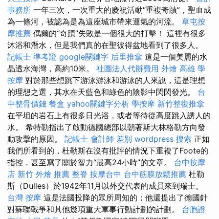
事務所
一年三次，一次重大的慶祝活動“重複奇蹟”，聖血成
為一條河，被認為是為這座城市帶來運氣的河流。
草屯按
摩推薦
偶爾的“奇蹟”失敗是一個很大的打擊！ 這裡有很多
沐浴和潛水，但是我們真的在聖彼得盆地看到了很多人。
記帳士 準考證
google關鍵字
后里推拿
這是一個美麗的水
晶透水海灣，高約10米。
社團法人代辦費用
外燴 高雄
學
按摩
對於那些想跳下游泳游泳和游泳的人來說，這是理想
的理想之選，其水在天藍色和綠色的陰影中閃閃發光。
台
中整骨價錢
餐盒
yahoo關鍵字分析
學按摩
新竹整復推拿
在平坦的岩石上有很多日光浴，或者等待從高度跳入誘人的
水。 希特勒指出了啟動德國總部以朝著斯大林格勒方向發
動攻擊的原因。
記帳士 會計師 差別
wordpress
搜索
正如
我們所看到的，杜勒斯在沒有批評的情況下重複了Foote的
指控，甚至寫了關於智力“最高24小時”的文章。
台中按摩
店
新竹 外燴 推薦
整脊
按摩台中
台中筋膜放鬆推薦
杜勒
斯（Dulles）於1942年11月以外交代表的成員來到瑞士。
台灣 按摩
這是法國投降的眾所周知的；他還提出了德國針
對蘇聯戰爭和其他幾項重大軍事行動計劃的計劃。
台胞證