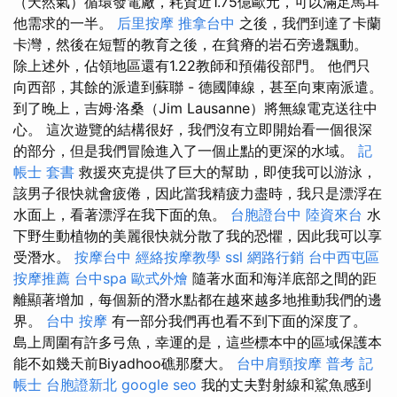
（天然氣）循環發電廠，耗資近1.75億歐元，可以滿足馬耳
他需求的一半。
后里按摩
推拿台中
之後，我們到達了卡蘭
卡灣，然後在短暫的教育之後，在貧瘠的岩石旁邊飄動。
除上述外，佔領地區還有1.22教師和預備役部門。 他們只
向西部，其餘的派遣到蘇聯 - 德國陣線，甚至向東南派遣。
到了晚上，吉姆·洛桑（Jim Lausanne）將無線電克送往中
心。 這次遊覽的結構很好，我們沒有立即開始看一個很深
的部分，但是我們冒險進入了一個止點的更深的水域。
記
帳士 套書
救援夾克提供了巨大的幫助，即使我可以游泳，
該男子很快就會疲倦，因此當我精疲力盡時，我只是漂浮在
水面上，看著漂浮在我下面的魚。
台胞證台中
陸資來台
水
下野生動植物的美麗很快就分散了我的恐懼，因此我可以享
受潛水。
按摩台中
經絡按摩教學
ssl
網路行銷
台中西屯區
按摩推薦
台中spa
歐式外燴
隨著水面和海洋底部之間的距
離顯著增加，每個新的潛水點都在越來越多地推動我們的邊
界。
台中 按摩
有一部分我們再也看不到下面的深度了。
島上周圍有許多弓魚，幸運的是，這些標本中的區域保護本
能不如幾天前Biyadhoo礁那麼大。
台中肩頸按摩
普考 記
帳士
台胞證新北
google seo
我的丈夫對射線和鯊魚感到