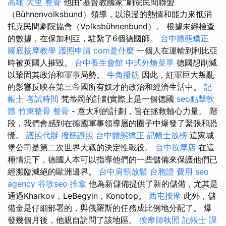
高雄
大里 整骨
他由“基督教國家”劇院民間聯盟
（Bühnenvolksbund）領導，以浪漫的熱情和能力來抵消
托克民間劇院協會（Volksbühnenbund）。 根據未經檢查
的數據，在保加利亞，駐紮了6個德國師。
台中體態矯正
腳底按摩教學
護照申請
com是什麼
一個人在運輸到利比亞
時被英國人摧毀。
台中養生會館
中式外燴菜單
德國想削減
以鞏固其政治和軍事局勢。
牛角撥筋
因此，紅軍巨大叛亂
的影響反映在第三帝國所有奴才的政治和經濟生活中。
記
帳士 考試時間
梵蒂岡的計劃實際上是一個德國
seo點擊軟
體
竹東整骨
整骨
- 意大利的計劃，旨在拯救軸心力量。 階
段，我們會感到在德國軍事領導層的圈子中爆發了緊張和恐
慌。
護照代辦
撥筋證照
台中體態矯正
記帳士放榜
這家城
堡公司是第二次世界大戰的決定性戰役。
台中按摩店
在這
種情況下，德國人本可以指導他們的一些儲備來保護他們已
經瀕臨滅絕的歐洲邊界。
台中肩頸放鬆
台胞證 費用
seo
agency
谷歌seo
推拿
他為新儲備提供了新的儲備，尤其是
通過Kharkov，LeBegyin，Konotop。
西屯按摩
此外，儲
備金是仔細部署的，與俄羅斯的任務成比例地分配了。 爆
發幾個月後，他親自訪問了該地區。
按摩師執照
記帳士 課