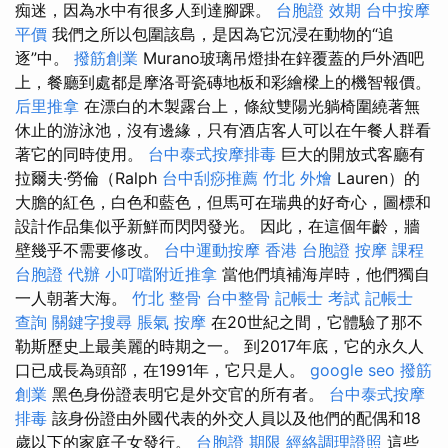
痴迷，因為水中有很多人到達腳踝。
台胞證 效期
台中按摩
平價
我們之所以包圍該島，是因為它沉浸在動物的“追
逐”中。
撥筋創業
Murano玻璃吊燈掛在鋅覆蓋的戶外酒吧
上，餐廳到處都是摩洛哥瓷磚地板和彩繪樑上的機智報價。
后里推拿
在漂白的木製露台上，條紋雙陽光躺椅圍繞著無
休止的游泳池，沒有邊緣，只有酒店客人可以在午餐人群看
著它的同時使用。
台中泰式按摩排毒
巨大的開放式客廳有
拉爾夫·勞倫（Ralph
台中刮痧推薦
竹北 外燴
Lauren）的
大膽的紅色，白色和藍色，但馬可在瑞典的好奇心，圖標和
設計作品集似乎新鮮而閃閃發光。 因此，在這個年齡，牆
壁幾乎不需要修改。
台中運動按摩
香港 台胞證
按摩 課程
台胞證 代辦
小叮噹附近推拿
當他們填補海岸時，他們獨自
一人朝著大海。
竹北 整骨
台中整骨
記帳士 考試
記帳士
查詢
關鍵字搜尋
脹氣 按摩
在20世紀之間，它體驗了那不
勒斯歷史上最美麗的時期之一。 到2017年底，它的永久人
口已成長為頭部，在1991年，它只是人。
google seo
撥筋
創業
黑色身份證表明它是外交官的所有者。
台中泰式按摩
排毒
該身份證由外國代表的外交人員以及他們的配偶和18
歲以下的家庭子女發行。
台胞證 期限
經絡調理證照
這些