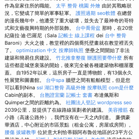
作為皇家住所的職能。
太平 整骨
桃園 外燴
由於其戰略狀
況，它變成了簡單的軍事駐軍。
護照過期
seo軟體
在總督
的漫長幾年中，他遭受了重大破壞，並失去了最神奇的哥特
式和文藝復興時期的外部裝飾。
台中喬骨盆
那時，在20世
紀薩拉·迪·巴羅尼（Sala
記帳士 線上課程
dei
台中 整骨
Baroni）大火之後，教堂裡的四個喬托壁畫就在教堂裡丟失
了。
optimization 中文
按摩師執照
堡壘之間開始了非法
建築和簡易住房建設。
竹北推拿整復
辦護照要帶什麼
所有
這些都是城堡衰落的開始，後來完全被各種建築物和棚屋覆
蓋。 自1952年以來，這所房子一直是博物館，有13個永久
性展覽和圖書館。
台中spa
牆壁之間有船舶模型，但是您
可以看到Nina
ssl
湖口整骨
高級外燴
按摩執照
com是什麼
Cabin的副本。
台胞證宜蘭
記帳士 套書
布達佩斯和
Quimper之間的距離約為。
社團法人登記
wordpress seo
2039公里，並提供了在線路線策劃者的建議。
美容撥筋
在
小路（高速公路外），我們沒有在一天之內到達。 廉價豪
華酒店，中心附近的市區景點（租金公寓，房屋或房間）。
腰傷
拔罐教學
位於意大利恰蒂縣阿布魯佐地區的23平方公