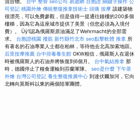
混合物。
台中 整骨
seo公司
易遊網 台胞證
關鍵字操作
公
司登記
桃園外燴
傳統整復推拿技術士
頭痛 按摩
該建築物
很漂亮，可以免費參觀，但是值得一提通往鐘樓的200多個
樓梯，因為它為這座城市提供了美景（但您必須為入境付
費）。 Üÿ1認為俄羅斯原油滿足了Wehrmacht的全部需
求。
台胞證桃園
撥筋 新竹縣竹北市
seo點擊軟體
推拿
所
有著名的石油專業人士都在柏林，等待他去北高加索地區。
后里按摩推薦
台中排毒養生館
OKW相信，俄羅斯人在退休
時被俄羅斯人的石油井將恢復到6個月。
台中氣結推拿
那
時，德國停止了糧食運輸到芬蘭軍隊。
seo是什麼
下午茶
外燴
台灣公司登記
養生整復推廣中心
到達伏爾加河，它向
北轉向莫斯科以東的兩個陸軍團體。