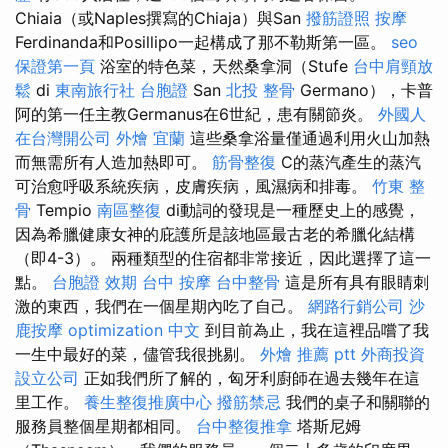
Chiaia（或Naples撰寫的Chiaja）與San
撥筋證照
按摩
Ferdinanda和Posillipo一起構成了那不勒斯第一區。
seo
保證第一頁
浴室的特色菜，天然桑拿洞（Stufe
台中肩頸放
鬆
di
東南旅行社 台胞證
San
北投 整骨
Germano），卡普
阿的第一任主教Germanus在6世紀，患有關節炎。
外國人
在台灣開公司
外燴 宜蘭
這些桑拿浴量僅通過利用火山加熱
而無需所有人造加熱即可。
筋骨整復
C的蒸汽產生的蒸汽
可治愈呼吸系統疾病，皮膚疾病，風濕病和排毒。
竹東 整
骨
Tempio
南區整復
di動詞的發現是一種歷史上的感覺，
因為希臘健康女神的庇護所是該地區最古老的希臘化結構
（即4-3）。 兩種類型的住宿都非常接近，因此選擇了這一
點。
台胞證 效期
台中 按摩
台中整骨
這是所有具有眼睛刺
激的東西，我們在一個星期內吃了自己。
網路行銷公司
沙
鹿按摩
optimization 中文
到目前為止，我在這裡品嚐了我
一生中最好的菜，儘管我很挑剔。
外燴 推薦 ptt
外商投資
設立公司
正如我們所了解的，匈牙利廚師在過去幾年在這
里工作。
養生整復推廣中心
撥筋禁忌
我們的桌子和關聯的
服務員整個星期都相同。
台中整復推拿
塔斯尼姆