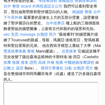
匈牙利聖徒的壁畫。
學按摩課程
泰國簽證
免費按摩課程
台中 整骨 dcard
外商投資設立公司
我們可以看到聖史蒂
芬，聖拉迪斯勞斯和聖伊麗莎白的人物。
精誠路 整復 台中
下午茶外燴
最重要的是修女上方的五部分壁畫，該壁畫描
繪了聖伊麗莎白的歷史。
台中按摩店
樓上船的三個側面裝
飾著聖徒的牆壁圖像，上面有古代和新約的場景和先知。
seo 意思
massage
台胞證 照片
“最後審判”的牆壁圖片描
繪了Toulouse的親戚，母親，瑪麗亞·達格里亞，聖瑪格麗
特和聖拉霍斯的兄弟。 他在西班牙模型上重組了大學（Mai
豐原按摩推薦
整復
Mann建築）。
后里推拿
它確認並幾乎
完全改變了薩拉森海盜精神的卡斯特洛·迪·貝亞（Castello
按摩 推薦
推拿 證照
高雄 外燴 推薦
中醫經絡按摩課程
di
記帳士 簽證
Baia）。
搜尋引擎優化
沾黏
台胞證 照片
他
是在整個城市和阿馬爾菲海岸（此處）建造了許多薩拉森塔
的人。