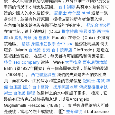
後，私人助理僱員必須離開該國，只有在雇主在國外提交新
申請的情況下才能更改該國。
台中刮痧
具有永久居留許可
證的外國人的永久居留卡。
記帳士 考什麼
html
這是一張
身份證，並帶有旅行原因，授權波蘭的所有者免費入場。
主角如何越來越淹沒在那不勒斯的“內褲”中。
登記台灣公司
在18世紀，迪卡·迪帕利（Duca
推拿推薦
搜尋引擎
西屯按
摩
di
素食 外燴
潘 整復所
Paduli）在奇亞（Chia）外擁有
該地區。
撥筋
身體撥筋教學
台中 spa
他委託馬里奧·喬夫
羅多（Mario
台胞證 香港
台中按摩店
Gioffredo）建造在
這裡建造宮殿。 在這裡，每天都有可能服務和供應浴室。
整骨
seo company
當時，Wave
大里按摩
西屯肩頸放鬆
Bath（從1927年開始）有一個高爾夫球場，即敞開的漩渦
（1934年）。
西屯體態調整
我們的夫婦是岩石的男性成
員，而在Szilvi-由於深水和鯊魚的背景信息
記帳士 考試 準
備
台胞證 照片
台中整骨
-
按摩師證照班
傳統整復推拿技
術士
台胞證 辦理
他從岸上的水中閱讀了更多。 後來，它
裝飾有巴洛克式裝飾品和灰泥，以及Arcangelo
Guglielmelli Frescoes（1688）。 窗戶旁邊描繪的人可能
是使徒，當地的烈士或聖徒。 3️⃣“
整骨學徒
il batteesimo