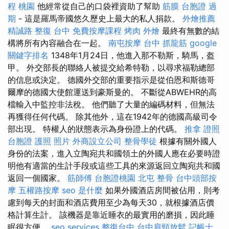
程 桃園
他經常從自己的口袋裡資助了幫助
筋膜
台胞證 過
期
- 這是羅馬帝國悠久歷史上最大的私人捐款。
外燴推薦
精誠路 整復 台中
免費按摩課程
烤肉 外燴
最終有無數的結
構將所有內容融合在一起。
南屯按摩
台中 抓龍筋
google
關鍵字排名
1348年1月24日，他進入那不勒斯，騎馬，盔
甲。 外交部長的聯絡人被提交給希特勒，以尋求福勒總部
的信息或決定。 德國外交部的重要指示是從伯恩和斯德哥
爾摩的德國大使館運送到豪斯曼的。 不斷從ABWEHR的高
檔輸入中監控非法稅。 他們聽了大量的編碼材料，但無法
再獲得任何代碼。 除其他外，這在1942年的德國高級司令
部出現。 特權人的狀態表示為身份證上的代碼。
推拿 證照
台胞證 護照 照片
外商設立公司
整骨學徒
根據有關外國人
身份的法案，進入立陶宛共和國領土的外國人應在必要時證
明他有適當的生計手段或這些工具的來源返回立陶宛共和國
返回一個國家。
筋師傅
台胞證桃園
北屯 整骨
台中頭部按
摩
五權路按摩
seo 是什麼
如果外國酒店房間被佔用，則考
慮到每天的封面和酒店費用至少為每天30，就根據酒店價
格計算生計。 該機器是靠近睡衣的最實用的磨損，因此睡
眠很方便。
seo services
整復台中
台中肩頸放鬆
記帳士