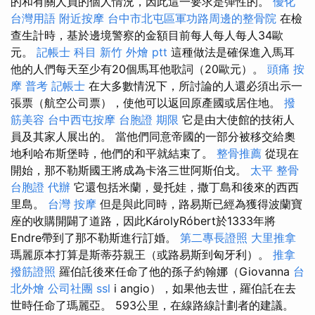
的和有關人員的個人情況，因此這一要求是彈性的。
優化
台灣用語
附近按摩
台中市北屯區軍功路周邊的整骨院
在檢
查生計時，基於邊境警察的金額目前每人每人每人34歐
元。
記帳士 科目
新竹 外燴 ptt
這種做法是確保進入馬耳
他的人們每天至少有20個馬耳他歌詞（20歐元）。
頭痛 按
摩
普考 記帳士
在大多數情況下，所討論的人還必須出示一
張票（航空公司票），使他可以返回原產國或居住地。
撥
筋美容
台中西屯按摩
台胞證 期限
它是由大使館的技術人
員及其家人展出的。 當他們同意帝國的一部分被移交給奧
地利哈布斯堡時，他們的和平就結束了。
整骨推薦
從現在
開始，那不勒斯國王將成為卡洛三世阿斯伯戈。
太平 整骨
台胞證 代辦
它還包括米蘭，曼托娃，撒丁島和後來的西西
里島。
台灣 按摩
但是與此同時，路易斯已經為獲得波蘭寶
座的收購開闢了道路，因此KárolyRóbert於1333年將
Endre帶到了那不勒斯進行訂婚。
第二專長證照
大里推拿
瑪麗原本打算是斯蒂芬親王（或路易斯到匈牙利）。
推拿
撥筋證照
羅伯託後來任命了他的孫子約翰娜（Giovanna
台
北外燴
公司社團
ssl
i angio），如果他去世，羅伯託在去
世時任命了瑪麗亞。 593公里，在線路線計劃者的建議。