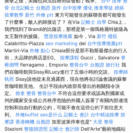
襲擊之後，美國也與法西斯街區發動了戰爭。
台中 按摩 整
骨
台北記帳士
台胞證 急件
台中按摩
優化
推拿學徒
經絡
按摩教學
新竹 外燴 ptt
東方可能發生的蘇聯首都可能發生
了什麼事，敵人的師接近了？ 在Via
記帳士 自學
Chia上，
我們找到了Brandi的比薩店，那裡是第一個瑪格麗特披薩為
女王製作的披薩。
豐原按摩推薦
如今，Via
新竹 撥筋
Calabritto-Piazza
seo marketing
dei
台中按摩推薦ptt
Martiri-Via
外燴 點心
Chiaia部分是那不勒斯最傑出的行人
街，大品牌的商店是EG。
按摩課程
Gucci，Salvatore
脊
椎側彎
Ferragamo，Emporio
整骨台中
台胞證 旅行社
我
們在咖啡館與Sissy和Lucy進行了五個小時的交談。
按摩師
執照
Sissy說他從未見過露西，現在他將在討論會議的蘇黎
世咖啡館見他。 生計手段由內政部長發出的相關指令決
定。
推拿 整骨
整骨台中
不符合這些要求或認為對國家或
州的國家安全或公共秩序危險的外國人簽署了有關內部邊境
控制和自由行動的公約，可能不會在這些公約下前往意大
利。
外燴buffet
seo是什么
記帳士 會計
台中精油按摩
按
摩課
香港轉機 台胞證
加里波第停車也是“
大里 整骨
Stazioni
整復師證照
記帳士 會計師
Dell'Arte”藝術地鐵站