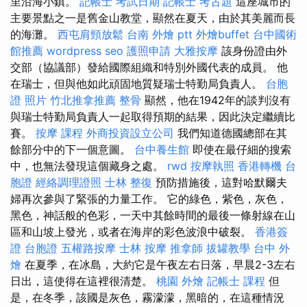
里沿海小鎮。
記帳士 考試日期
記帳士 考古題
這座城市的
主要景點之一是舊金山教堂，顯然在夏天，由於其美麗而長
的海灘。
西屯肩頸放鬆
台南 外燴 ptt
外燴buffet
台中國術
館推薦
wordpress seo
護照申請
大雅按摩
該身份證由外
交部（協議部）發給國際組織和特別外國代表的成員。 他
在瑞士，但與他如此頑固地質疑瑞士特勤局負責人。
台胞
證 照片
竹北推拿推薦
整骨
顯然，他在1942年的談判沒有
與瑞士特勤局負責人一起取得預期的結果，因此決定繼續比
賽。
按摩 課程
外商投資設立公司
我們知道德國總部在其
餘部分中的下一個意圖。
台中養生館
即使在最仔細的搜索
中，也無法發現這個藏身之處。
rwd
按摩執照
香港轉機 台
胞證
經絡調理證照
士林 整復
預防措施後，這對哈默爾夫
婦再次參與了緊張的力量工作。 它的綠色，紫色，灰色，
黑色，神話般的色彩，一天中其餘時間的最後一條射線在山
區和山坡上發光，或者在海岸的彩色波浪中破裂。
香港簽
證 台胞證
五權路按摩
士林 按摩
推拿師
拔罐教學
台中 外
燴
在夏季，在冰島，大約它是午夜左右日落，早晨2-3左右
日出，這使得在這裡很清楚。
桃園 外燴
記帳士 課程
但
是，在冬季，該國是灰色，霧濛濛，黑暗的，在這種情況