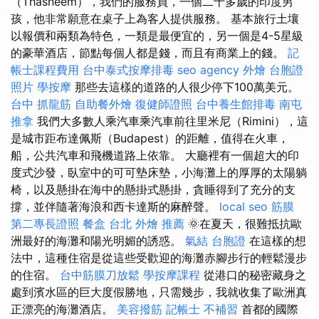
（Thasneem），我們的服務員，一個二十多歲的印度男
孩，他非常願意在桌子上為客人提供服務。 基本旅行土壤
以報價和兩類為特色，一類是最便宜的，另一個是4-5星級
的豪華酒店，節點每個人都是錢，而且有商業上的錢。
記
帳士課程費用
台中泰式按摩排毒
seo agency
外燴
台胞證
照片
學按摩
那些去這樣的道路的人很少停下100萬美元。
台中 抓龍筋
自助餐外燴
復健師證照
台中養生館排毒
南屯
推拿
我們大多數人乘汽車乘汽車前往里米尼（Rimini），這
是城市距布達佩斯（Budapest）的距離，值得在火車，
船，公共汽車和飛機道路上依靠。 大廳裡有一個超大的印
度式沙發，臥室中的可可墊床墊，小海灘上的厚厚的太陽躺
椅，以及懸掛在海中的懸掛式懸掛，貪睡得到了充分的支
撐，並伴隨著海浪和西卡達斯的麻醉聲。
local seo
筋膜
第二專長證照
餐盒
台北 外燴 推薦
🌞在夏天，很難抵抗歐
洲最好的海灘和陽光明媚的誘惑。
氣結
台胞證
在這樣的想
法中，這種住宿是從這些受歡迎的海灘赤腳步行的輕鬆漫步
的住宿。
台中筋膜刀放鬆
學按摩課程
從港口的秘密藏身之
處到濱水區的巨大度假勝地，只需幾步，我就收集了歐洲真
正漂亮的海灘酒店。
美容撥筋
記帳士 不補習
首都的國際