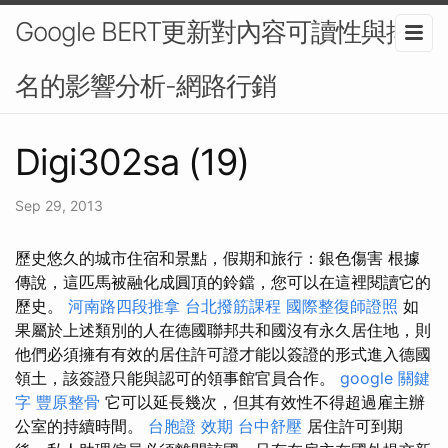
Google BERT更新對內容可讀性與排
名的影響分析-網路行銷
Digi302sa (19)
Sep 29, 2013
歷史悠久的城市住宿和景點，假期和旅行：銀色傷害 根據
傳說，這匹馬被融化成圓頂的鈴鐺，您可以在這裡閱讀它的
歷史。
河南路四段推拿
台北撥筋課程
國際整復師證照
如
果屬於上述類別的人在德國聯邦共和國沒有永久居住地，則
他們必須擁有有效的居住許可證才能以簽證的形式進入德國
領土，該簽證只能與認可的領事館官員合作。
google 關鍵
字
豐原整骨
它可以延長幾次，但其有效性不得超過雇主辦
公室的持續時間。
台胞證 效期
台中舒壓
居住許可到期