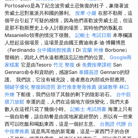
Portosalvo是為了紀念波旁威士忌恢復的柱子，象徵著波
旁威士忌對黨派共和國的勝利。
按摩 小腿
在那不勒斯，這
個平台引起了可疑的感情，因為他們喜歡波旁威士忌，但這
是那不勒斯歷史上令人討厭的場景，當時他們的叛亂在
Masaniello領導的情況下很難。
記帳士 考試日期
本專欄讓
人想起這個場景，這場景是由國王費迪南多·迪·博爾博恩
（Ferdinando
台中國術館推薦
I Di
宜蘭 外燴
Borbone）
聲稱的，因此人們永遠都應該忘記他們的位置。
Google商
家檔案
它是由Tesoro
竹北 整復
di
免費按摩課程
San
Gennaro命令和資助的，感謝San
泰國簽證
Gennaro的辯
護。 我們說，它沒有補充說，後者應在內部或外部應用。
關鍵字優化
整復師證照
新竹推拿整骨推薦
拔罐教學
林口
外燴
下船後，我們佔領了其餘的剩下的陰影岩石。
台中筋
膜刀放鬆
幸運的是，人們在這個地方很快變化，我們大多
數人在這裡只花了幾個小時。
記帳士 考試用書
海灘上只有
一個自助餐，該自助餐是由當地家庭經營的，所以有一些東
西可以吃飯和喝點東西，這是一個好主意。
台胞證 代辦
台
中按摩推薦
這是馬耳他的新電廠，這是一家西門子的合併