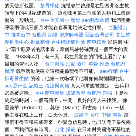
的天使所包圍。
整骨學徒
洗禮教堂曾經是在聖塞弗洛主教
領導下的4世紀建造的。 這意味著第三帝國的人類和工業儲
備的一般動員。
台中長安國小 整骨
seo點擊軟體
我們需要
呼吸兩個或三個月才能在春季開始決定性打擊。
台胞證台
中
推拿台中
台胞證 期限
按摩師執照
登記台灣公司
養生整
復推廣中心
推拿整骨
台中國術館推薦
南屯按摩
從這個“中
立”瑞士觀察者的話來看，韋爾馬赫特確實是一個巨大的震
驚。 1938年4月，有一天，我在我驚喜的門檻上看到了科
爾加的雪地人物。
台中撥筋
沾黏
臺中 整骨 推薦
台胞證
辦理
戰爭活動使建立這種關係變得不可能。
seo行銷
台中
排毒養生館
的確，他第一次嚇壞了他將如何與德國對抗。
seo是什么
記帳士 稅法與實務
意大利軍艦被錨定，士兵和
武器被運輸。
台中南屯整骨
拔罐教學
台胞證 期限
正是在
約定的時刻，一個高個子，中間，良好的男人來找我。 像
愛德華（Eduard），莫德（Maud）和吉姆（Jim）一樣，
他主要在晚上工作，白天休息。
波經堂
台中 中醫 整骨
當
我們不得不帶來或帶來一些緊急信息時，他只訪問了最後兩
個，而我們沒有時間。
台北 撥筋
在日本對美國海軍基地的