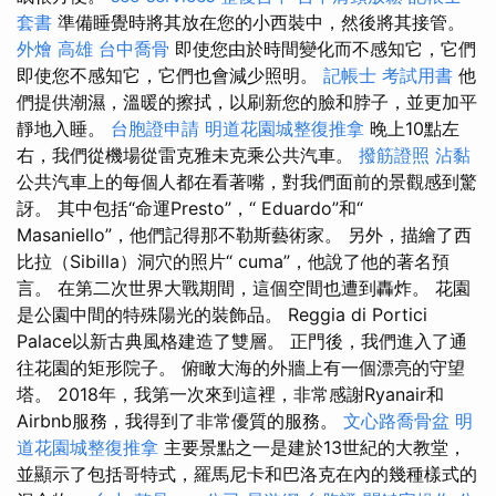
套書
準備睡覺時將其放在您的小西裝中，然後將其接管。
外燴 高雄
台中喬骨
即使您由於時間變化而不感知它，它們
即使您不感知它，它們也會減少照明。
記帳士 考試用書
他
們提供潮濕，溫暖的擦拭，以刷新您的臉和脖子，並更加平
靜地入睡。
台胞證申請
明道花園城整復推拿
晚上10點左
右，我們從機場從雷克雅未克乘公共汽車。
撥筋證照
沾黏
公共汽車上的每個人都在看著嘴，對我們面前的景觀感到驚
訝。 其中包括“命運Presto”，“ Eduardo”和“
Masaniello”，他們記得那不勒斯藝術家。 另外，描繪了西
比拉（Sibilla）洞穴的照片“ cuma”，他說了他的著名預
言。 在第二次世界大戰期間，這個空間也遭到轟炸。 花園
是公園中間的特殊陽光的裝飾品。 Reggia di Portici
Palace以新古典風格建造了雙層。 正門後，我們進入了通
往花園的矩形院子。 俯瞰大海的外牆上有一個漂亮的守望
塔。 2018年，我第一次來到這裡，非常感謝Ryanair和
Airbnb服務，我得到了非常優質的服務。
文心路喬骨盆
明
道花園城整復推拿
主要景點之一是建於13世紀的大教堂，
並顯示了包括哥特式，羅馬尼卡和巴洛克在內的幾種樣式的