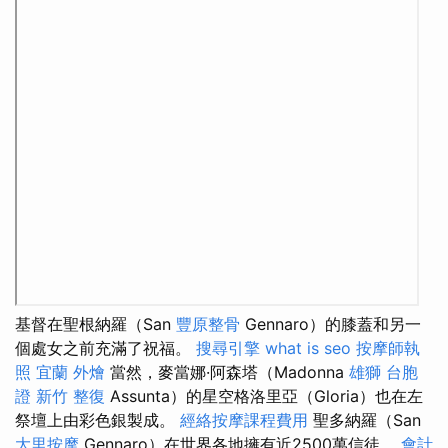
基督在聖根納羅（San
豐原整骨
Gennaro）的膝蓋和另一
個處女之前充滿了祝福。
搜尋引擎
what is seo
按摩師執
照
宜蘭 外燴
當然，麥當娜·阿森塔（Madonna
雄獅 台胞
證
新竹 整復
Assunta）的星空格洛里亞（Gloria）也在左
祭壇上由彩色銀製成。
經絡按摩課程費用
聖多納羅（San
大里按摩
Gennaro）在世界各地擁有近2500萬信徒。
會計