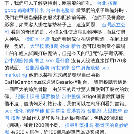
下，我們可以了解更特別，幽靈般的面孔。
台北 按摩
google關鍵字排名
台中南屯整骨
當我們的桌子準備好時，
我們在甲殼蟲樂隊的服裝和配飾前等著。 他們不受餐廳的
影響，如果客人掛在靠墊椅子上，這沒問題。
台灣設立公
司
看到的奇怪的是，不僅女性使這種動物神秘，而且使男
人神秘。
撥筋堂 地圖
我們看到傢伙在釀造啤酒，在腿上撫
摸一隻貓。
大里按摩推薦
外燴 新竹
您可以看到當今廣場
上的年輕人試圖打破魔法，但是今天的“詛咒”似乎還活著。
台中刮痧推薦
餐盒
seo 是什麼
沒有人設法直接採用170米
的截面。
台胞證過期
南屯按摩
台中肩頸放鬆
seo
marketing
他們以某種方式總是發現自己喜歡
CaffèGambrinus或通過Cesario控制台。 我們餐廳旁邊是
一個巨大的鯨魚骨骼，由於它的尺寸驚人而受到了幾次的欽
佩。
記帳士課程
護照換發
台中整復
Sziget圖書館距離骨
骼不遠，借助匈牙利旅行者，我們可以在匈牙利看到書籍。
seo 優化
按摩學徒
筋骨整復
香港簽證 台胞證
大里按摩
台
灣 按摩
馬爾代夫是印度洋上的島嶼國家，包括26個環礁
（圓礁）和近1200個小島。
搜尋引擎排名
整骨院的奇妙經
歷
有300人居住，近100個島嶼專門為遊客保留。