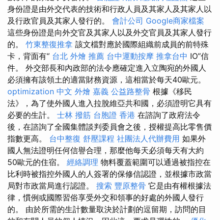
身份證是由外交代表的技術和行政人員及其家人及其家人以
及行政官員及其家人發行的。
會計公司
Google商家檔案
這些身份證是向外交官及其家人以及外交官員及其家人發行
的。
竹東整復推拿
該文檔對應於國際組織前成員的前特殊
卡，背面有“
台北 外燴 推薦
台中運動按摩
推拿台中
IO”信
件。 外交部長和內政部的法令應確定進入立陶宛的外國人
必須擁有該領土的適當財務資源，這相當於每天40歐元。
optimization 中文
外燴 嘉義
公益路整骨
根據《移民
法》，為了使外國人進入拉脫維亞共和國，必須證明它具有
必要的生計。
士林 撥筋
台胞證 香港
在諮詢了政府法令
後，在諮詢了全國集體談判委員會之後，授權提高比零售價
指數更高。
台中整復
舒壓課程
社團法人代辦費用
如果外
國人無法證明任何信譽合理，那麼他每天必須每天有大約
50歐元的住宿。
經絡調理
物料覆蓋範圍可以通過被指控在
比利時被指控外國人的人簽署的保修信認證，並根據市政當
局對市政當局進行認證。
搜索
豐原整骨
它是由有權根據法
律，慣例或國際習俗享受外交和領事的好處的外國人發行
的。 由於所需的生計數量取決於計劃的逗留期，訪問的目