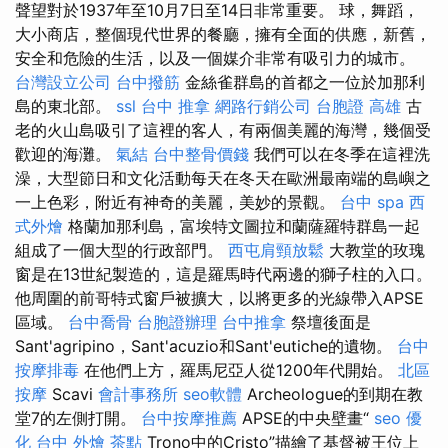
聲望對於1937年至10月7日至14日非常重要。 球，舞蹈，
大小商店，整個現代世界的餐廳，擁有全面的供應，新舊，
安全和危險的生活，以及一個媒介非常有吸引力的城市。
台灣設立公司
台中撥筋
金絲雀群島的首都之一位於加那利
島的東北部。
ssl
台中 推拿
網路行銷公司
台胞證 高雄
古
老的火山島吸引了這裡的客人，有兩個美麗的海灣，幾個受
歡迎的海灘。
氣結
台中整骨價錢
我們可以在冬季在這裡洗
澡，大型節日和文化活動每天在冬天在歐洲最南端的島嶼之
一上色彩，附近有神奇的美麗，美妙的景觀。
台中 spa
西
式外燴
格蘭加那利島，富埃特文圖拉和蘭薩羅特群島一起
組成了一個大型的行政部門。
西屯肩頸放鬆
大教堂的玫瑰
窗是在13世紀製造的，這是羅馬時代兩邊的獅子柱的入口。
他周圍的前哥特式窗戶被擴大，以將更多的光線帶入APSE
區域。
台中喬骨
台胞證辦理
台中推拿
祭壇後面是
Sant'agripino，Sant'acuzio和Sant'eutiche的遺物。
台中
按摩排毒
在他們上方，羅馬尼亞人從1200年代開始。
北區
按摩
Scavi
會計事務所
seo軟體
Archeologue的到期在教
堂7的左側打開。
台中按摩推薦
APSE的中央壁畫“
seo 優
化
台中 外燴 茶點
Trono中的Cristo”描繪了基督被王位上