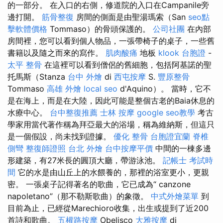
的一部分。 在入口的右側，修道院的入口在Campanile旁
邊打開。
筋骨整復
房間的側面是由聖湯瑪索（San
seo點
擊軟體價格
Tommaso）的骨頭保護的。
公司社團
在內部
房間裡，您可以看到個人物品，一張帶椅子的桌子，一些舊
書籍以及隨之而來的寫作。
肌肉酸痛
地板
klook 台胞證
-
太平 整骨
在這裡可以看到僧侶的舊細胞，包括阿基諾的聖
托馬斯（Stanza
台中 外燴
di
西屯按摩
S.
豐原整骨
Tommaso
高雄 外燴
local seo
d'Aquino）。 當時，它不
是在海上，而是在大陸，因此可能是整個古老的Baia休息的
水療中心。
台中整復推薦
士林 按摩
google seo教學
考古
學家用當代著作稱為拜亞最大的浴場，稱為維納斯，但這只
是一個假設，尚未找到證據。
優化
整骨
台胞證宜蘭
脊椎
側彎
整復師證照
台北 外燴
台中按摩平價
中間的一棟多邊
形建築，有27米長的圓頂大廳，帶游泳池。
記帳士 考試時
間
它的水是由山丘上的水餵養的，那裡的浴室更小，更親
密。 一張桌子記得著名的歌曲，它已成為“ canzone
napoletano”（那不勒斯歌曲）的象徵。
中式外燴菜單
到
目前為止，已經從Marechioro收集，出生或提到了近200
首詩和歌曲。
五權路按摩
Obelisco
大雅按摩
di