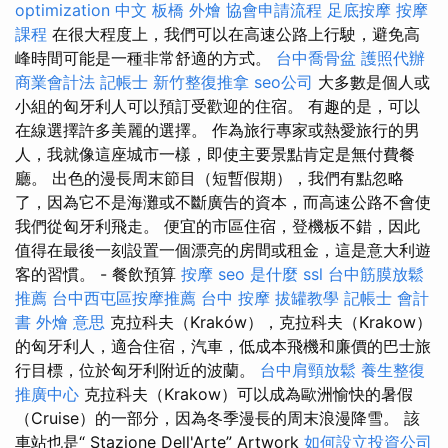
optimization 中文
板橋 外燴
協會申請流程
足底按摩
按摩
課程
在很大程度上，我們可以在高速公路上行駛，避免高
峰時間可能是一種非常舒適的方式。
台中喬骨盆
護照代辦
商業會計法 記帳士
新竹整復推拿
seo公司
大多數是個人或
小組的匈牙利人可以預訂受歡迎的住宿。 有趣的是，可以
在線選擇許多美麗的選擇。 作為旅行專家或熱愛旅行的男
人，我就像這座城市一樣，即使主要景點肯定是無付費餐
廳。 出色的漫長周末節目（短暫假期），我們有點忽略
了，因為它不是海灘或不斷廣告的資本，而高速公路不會使
我們從匈牙利飛走。 便宜的市區住宿，登機板不錯，因此
值得在最後一刻設置一個漂亮的房間或租金，這是意大利遊
客的習慣。 - 餐飲預算
按摩
seo 是什麼
ssl
台中筋膜放鬆
推薦
台中西屯區按摩推薦
台中 按摩
拔罐教學
記帳士 會計
書
外燴 意思
克拉科夫（Kraków），克拉科夫（Krakow）
的匈牙利人，適合住宿，汽車，低成本飛機和廉價的巴士旅
行目標，位於匈牙利附近的波蘭。
台中肩頸放鬆
養生整復
推廣中心
克拉科夫（Krakow）可以成為歐洲愉快的暑假
（Cruise）的一部分，因為冬季漫長的周末浪漫降雪。 該
車站也是“ Stazione Dell'Arte” Artwork
如何設立投資公司