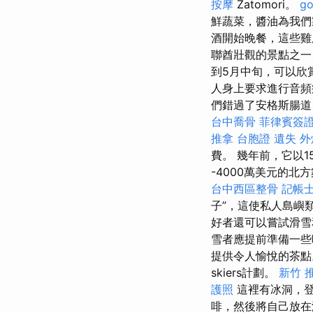
按摩
Zatomori。
g
鮮蔬菜，醬油為我
酒開始晚餐，這些雞
聯酋壯觀的景點之一
到5月中旬，可以欣
人身上要求進行音頻
們錯過了安格斯腸道
台中喬骨
菲律賓簽
推拿
台胞證 遺失
外
費。 幾年前，它以15
-4000萬美元的北方
台中西區整骨
記帳士
子”，這使私人島嶼類
好者還可以嘗試滑
雪者應提前準備一
提供令人愉悅的茶
skiers計劃。
新竹 
護照
這裡有冰洞，登
啡，然後將自己放