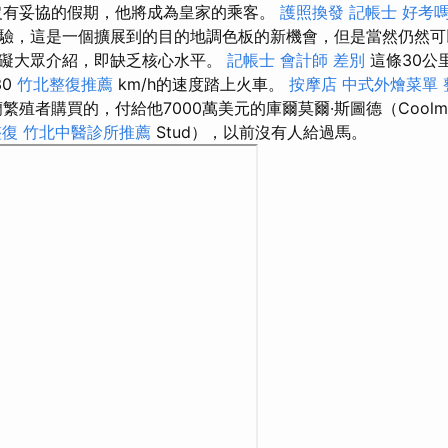
沒有妥協的假期，他將成為皇家的乘客。
護照換發
記帳士 好考
驗，這是一個擴展到的目的地調色板的新機會，但是當然仍然可
礙大眾介紹，即缺乏核心水平。
記帳士 會計師 差別
這條30公
30
竹北整復推薦
km/h的速度踏上火車。
按摩店
中式外燴菜單
殖者購買的，付給他7000萬美元的庫爾莫爾·斯圖德（Coolm
整復
竹北中醫診所推薦
Stud），以前沒有人給過馬。