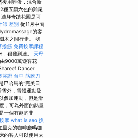
然後用雞蛋，混合新
2種五顏六色的雞尾
迪拜奇蹟花園是阿
計師 差別
從11月中旬
dromassage的客
樹木之間行走。 我
容撥筋
免費按摩課程
5米，很難到達。
天母
由9000萬遊客花
eef Dancer
寨簽證
台中 筋膜刀
是巴哈馬的“完美日
和滑雪外，雪體運動愛
以參加運動，但是滑
氏度，可為外面的熱量
是一個有趣的非
按摩
what is seo
換
在里克的咖啡廳喝咖
床的客人可以使用太