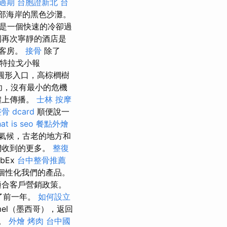
過期
台胞證新北
台
南部海岸的黑色沙灘。
是一個快速的冷卻過
到再次寧靜的酒店是
間客房。
接骨
除了
特拉戈小報
圓形入口，高棕櫚樹
功，沒有最小的危機
體上傳播。
士林 按摩
骨 dcard
順便說一
at is seo
餐點外燴
氣候，古老的地方和
們收到的更多。
整復
bEx
台中整骨推薦
個性化我們的產品。
適合客戶營銷政策。
了前一年。
如何設立
mel（墨西哥），返回
勝。
外燴 烤肉
台中國