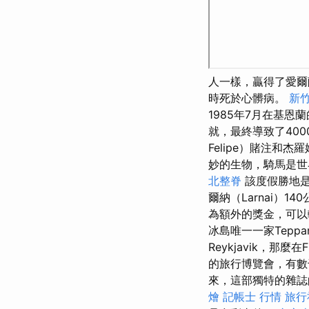
人一樣，贏得了愛爾蘭
時死於心髒病。
新
1985年7月在基
就，最終導致了40
Felipe）賭注和
妙的生物，騎馬是世
北整脊
該度假勝地是
爾納（Larnai）14
為額外的獎金，可
冰島唯一一家Teppa
Reykjavik，那
的旅行博覽會，有數
來，這部獨特的雜誌
燴
記帳士 行情
旅行