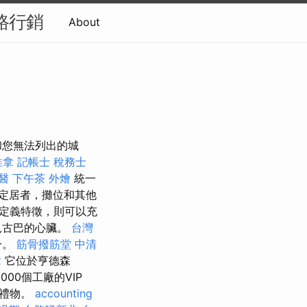
網路行銷
About
和您無法列出的城
推拿
記帳士 稅務士
醫
下午茶 外燴
統一
定居者，攤位和其他
定義特徵，則可以充
見古巴的心臟。
台灣
一。
筋骨撥筋堂
中清
拿
它位於亨德森
000個工廠的VIP
岩禮物。
accounting