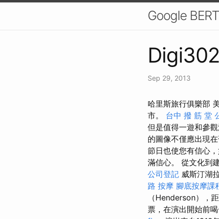
Google 
Digi302
Sep 29, 2013
哈里斯旅行俱樂部 
市。
台中 撥 筋 堂
但是值得一遊和參
的圖像不僅應出現
節日也使您有信心，
滿信心。 從文化到
公司登記
威斯汀湖拉
路 按摩
腳底按摩課
（Henderson）
票，在演出開始前喝