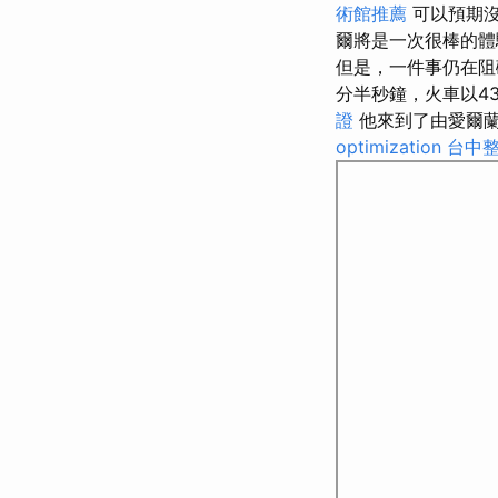
術館推薦
可以預期
爾將是一次很棒的體
但是，一件事仍在阻
分半秒鐘，火車以4
證
他來到了由愛爾蘭繁
optimization
台中