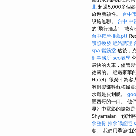
北
超過5,000多
旅遊新穎性。
台中
設施無聊。
台中 中
的“飛行酒店”，載有
台中按摩推薦ptt
R
護照換發
經絡調理
spa
鬆筋堂
然後，克
師事務所
seo教學
然
最快的火車，儘管製
德國的。 經過豪華的雅
Hotel）很榮幸為
灘俱樂部科蘇梅爾實
水還是皮划艇。
go
墨西哥的一口。 他
界》中電影的擴散是夢想
Shyamalan，
拿整骨
推拿師證照
客。 我們用季節性的