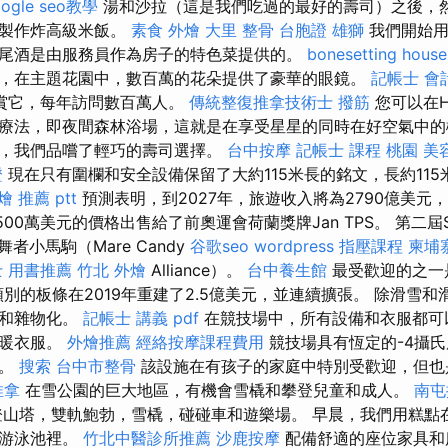
oogle seo教學
湯和沙拉（這是我們吃過的最好的壽司）之後，
們製作炸高級米飯。
素食 外燴
大里 整骨
台胞證 雄獅
我們開始用
尾酒是由服務員作為房子的特色菜提供的。
bonesetting house
，在主題花園中，數百萬的花朵提供了豪華的眼鏡。
記帳士 會
賞它，每年訪問數百萬人。
傳統整復推拿技術士
撥筋
您可以在Hy
療法，即夜間森林浴場，這就是在享受星星的同時在好空氣中的
，我們品嚐了輕巧的壽司選擇。
台中按摩
記帳士 課程 桃園
美
證
現在只有圍欄和安全設備保留了大約115米長的銘文，長約11
燴 推薦 ptt
預測表明，到2027年，旅遊收入將為2790億美元，
00萬美元的價格出售給了前奧運會荷蘭獎牌Jan TPS。 第二屆Shar
舞者小馬駒（Mare Candy
谷歌seo
wordpress
指壓課程
柬埔
 用書推薦
竹北 外燴
Alliance）。
台中養生館
最受歡迎的之一
別的板條在2019年重建了2.5億美元，並連續擴張。 除滑雪
雪和雜物化。
記帳士 講義 pdf
在競技場中，所有設備和衣服都可
些暖衣服。
外燴推薦
經絡按摩課程費用
競技場具有恆定的-4攝
點。
搜索
台中市整骨
該設施在有孩子的家庭中特別受歡迎，但也
推拿
在雪公園的巨大地區，有機會雪橇和攀登兒童和成人。
南屯
山塔，雙軌鮑勃，雪橇，碰碰車和遊樂場。 早晨，我們用糕點
在游泳池裡。
竹北中醫診所推薦
沙鹿按摩
配備舒適的座位家具和