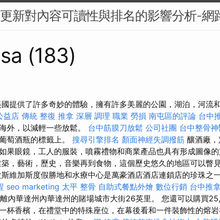
BERT更新對內容可讀性與排名的影響分析-
sa (183)
美國提供了許多奇妙的體驗，擁有許多美麗的公園，湖泊，河流
 公益店 傳統 整復 推拿 深層 調理 職業 勞損 南屯區的評論
台中
觀海外，以減輕一些放鬆。
台中筋膜刀放鬆
公司社團
台中整骨神
在葡萄酒瓶的標籤上。
搜尋引擎排名
顏面神經失調撥筋
釀酒廠，
如果眼鏡，工人的服裝，噴霧禮物和商業產品也具有形成圖像的
建築，藝術，歷史，音樂再到食物，這個歷史悠久的地區可以瞥
斯維加斯度假勝地和水療中心是萬豪酒店酒店連鎖店的珍珠之
程
seo marketing
太平 整骨
自助式餐點外燴
數位行銷
台中推
，距離內華達州內華達州的賭場城市大街26英里。 您還可以購買25,
一杯香檳，在禮堂中的特殊座位，在幕後看和一件裝飾性的熔