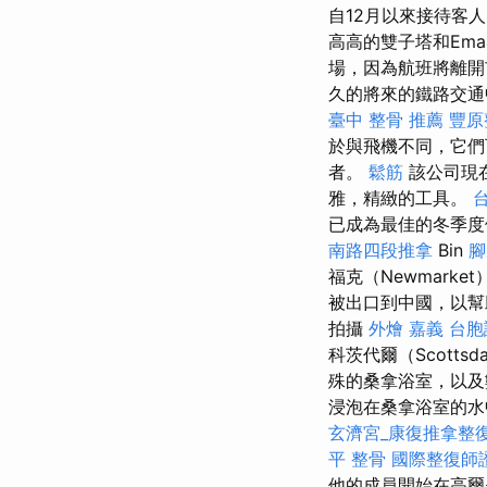
自12月以來接待客
高高的雙子塔和Em
場，因為航班將離
久的將來的鐵路交通
臺中 整骨 推薦
豐原
於與飛機不同，它們
者。
鬆筋
該公司現
雅，精緻的工具。
已成為最佳的冬季
南路四段推拿
Bin
腳
福克（Newmark
被出口到中國，以幫
拍攝
外燴 嘉義
台胞
科茨代爾（Scottsd
殊的桑拿浴室，以及
浸泡在桑拿浴室的水
玄濟宮_康復推拿整
平 整骨
國際整復師
他的成員開始在高爾