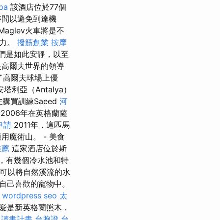
pa
該酒店位於77個
時間以避免到達機
aglev火車將是不
能力。
撥筋創業
按摩
們是如此安靜，以至
是高爾夫世界的領導
了高爾夫球場上優
亞（Antalya）
購買訓練Saeed
河
2006年在英格蘭薩
申請
2011年，這匹馬
魔術山。 - 美食
推薦
這家酒店位於斯
，有幾個冷水池和特
人可以將自然溪流的水
自己喜歡的寵物中。
wordpress seo
太
愛是新英格蘭熊木，
 讀書計畫
台胞證 台