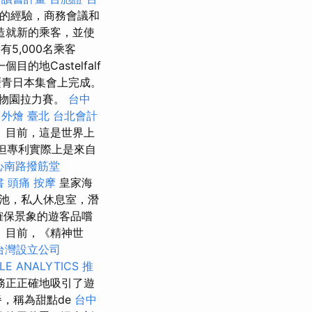
忘的經驗，商務會議和
造就新的乘客，並使
5,000名乘客
目的地Castelfalf
在瀝青日本集會上完成。
物園拉力賽。
台中
外燴 臺北
台北會計
 目前，這是世界上
但專利實際上是來自
心南路撥筋堂
書
頭痛 按摩
皇家海
池，私人休息室，潛
確保景象的遊客品嚐
 目前，《精神世
台灣設立公司
LE ANALYTICS
推
務正正確地吸引了遊
餐，稱為甜點de
台中