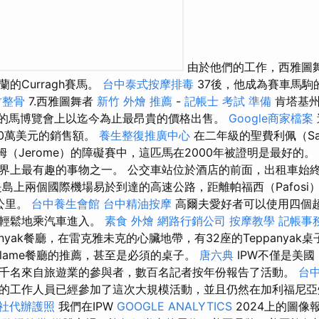
由於他們的工作，西雅圖
的Curragh賽馬。
台中泰式按摩排毒
37後，他成為賽車馬駒
竹整骨
7.西雅圖舞者
新竹 外燴 推薦
-
記帳士 考試 準備
肯塔基州
恩蘭的馬博覽會上以迄今為止最昂貴的價格出售。
Google商家檔案
00萬美元的銷售額。
養生整復推廣中心
在二年級的聖費利佩（S
杰羅姆（Jerome）的障礙賽中，這匹馬在2000年被證明是最好的。
界上最有趣的事物之一。 公交車站位於酒店的前面，出租車始
島上兩個國際機場易於到達的高速公路，距離帕福西（Pafosi）
0公里。
台中養生會館
台中精油按摩
高爾夫愛好者可以使用四個
以輕鬆地乘汽車進入。
素食 外燴
網路行銷公司
按摩教學
記帳事
nyak餐廳，在雷克雅未克的心臟地帶，有32座的Teppanyak
麼在Flame餐廳的推薦，甚至是必須的桌子。
唐六典
IPW不僅是美
千名來自旅遊業的參與者，數百名記者按年份報告了活動。
台中
的工作人員已經參加了這次大規模活動，並且仍然在加利福尼
社代辦護照
我們在IPW
GOOGLE ANALYTICS
2024上的圖像