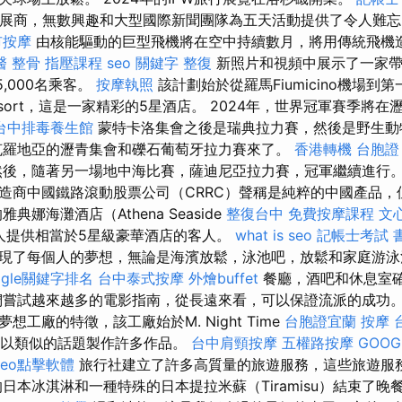
個參展商，無數興趣和大型國際新聞團隊為五天活動提供了令人難
市按摩
由核能驅動的巨型飛機將在空中持續數月，將用傳統飛機
醫 整骨
指壓課程
seo 關鍵字
整復
新照片和視頻中展示了一家帶有
5,000名乘客。
按摩執照
該計劃始於從羅馬Fiumicino機場到第一個
esort，這是一家精彩的5星酒店。 2024年，世界冠軍賽季將
台中排毒養生館
蒙特卡洛集會之後是瑞典拉力賽，然後是野生動
羅地亞的瀝青集會和礫石葡萄牙拉力賽來了。
香港轉機 台胞證
後，隨著另一場地中海比賽，薩迪尼亞拉力賽，冠軍繼續進行。
造商中國鐵路滾動股票公司（CRRC）聲稱是純粹的中國產品，
典娜海灘酒店（Athena Seaside
整復台中
免費按摩課程
文
客人提供相當於5星級豪華酒店的客人。
what is seo
記帳士考試 
現了每個人的夢想，無論是海濱放鬆，泳池吧，放鬆和家庭游泳
ogle關鍵字排名
台中泰式按摩
外燴buffet
餐廳，酒吧和休息室
們嘗試越來越多的電影指南，從長遠來看，可以保證流派的成功。
工廠的特徵，該工廠始於M. Night Time
台胞證宜蘭
按摩
預計將以類似的話題製作許多作品。
台中肩頸按摩
五權路按摩
GOOG
seo點擊軟體
旅行社建立了許多高質量的旅遊服務，這些旅遊服
日本冰淇淋和一種特殊的日本提拉米蘇（Tiramisu）結束了晚