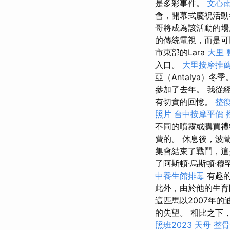
是多彩事件。
文心
會，開幕式慶祝活
哥將成為該活動的場
的傳統電視，而是可
市東部的Lara
大里 
入口。
大里按摩推
亞（Antalya）冬季
參加了去年。 我從
有切實的回憶。
整
照片
台中按摩平價
不同的噴霧或購買
費的。 休息後，波
集會結束了戰鬥，這
了阿斯頓·烏斯頓·穆罕
中養生館排毒
有趣的
此外，由於他的生育
這匹馬以2007年
的失望。 相比之下
照班2023
天母 整骨