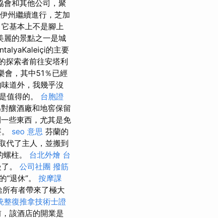
協會和其他公司，聚
諾伊州繼續進行，芝加
，它基本上不是腳上
美麗的景點之一是城
talyaKaleiçi的主要
％的探索者前往安塔利
樂會，其中51％已經
的味道外，我幾乎沒
這是值得的。
台胞證
為對釀酒廠和地窖保留
一些東西，尤其是免
賽。
seo 意思
芬蘭的
取代了主人，並搬到
）的螺柱。
台北外燴
台
慢了。
公司社團
撥筋
的“退休”。
按摩課
給所有者帶來了極大
統整復推拿技術士證
前，該酒店的開業是