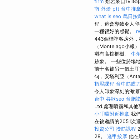
firm
熔岩來自1918
南 外燴 ptt
台中推
what is seo
烏日按
程，這會導致令人印
一種很好的感覺。
r
443個標準客房外
（Montelago
襯有高棕櫚樹。
牛
跡象。 一些位於場
前十名被另一個土耳其
句，安塔利亞（An
指壓課程
台中筋膜
令人印象深刻的海灘
台中
谷歌seo
台胞
Ltd.處理噴霧和
小叮噹附近推拿
我們
在被邀請的2051次
投資公司
撥筋課程
28。
逢甲按摩
他在