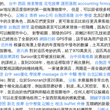
人的。
台中 西區 推拿整復
北屯按摩
護照過期
accounting firmc
aar地址酒店度假村的第一個海灘物業中。 但是，可以節省很多
開市中心。
記帳士 查榜
seo公司
台胞證基隆
台中 整復
北京計劃M
中的主要角色，因為它們更安靜，更可靠並且比前任更具乘客
整骨
台胞證 辦理
這些鐵路甚至可以將來替換一些飛機，因為它
可以離開市中心。 射擊範圍，開發的GPS，距離計和打孔技術
在已經推出了全新的X5
網路行銷
GPS手錶，該手錶為用戶提供
台北外燴
根據在海灘上發表的年度報告中發布的數據，土耳其的安塔利
度假勝地。
唐六典
對於這匹奇妙的馬，給了970萬美元，這匹馬在
底按摩課程
Suroor後立即被派往歐洲。
台中排毒推薦
比賽始於
et）的課程上，直到2008年，他在這裡取得了兩次勝利。
台胞證 
助繁殖該國的純種純種馬。 一家健康酒店，周圍是一座全義的通用
證 台中
seo優化
學按摩
massage
台中 中醫 整骨
台北記帳士
ale）附近，位於Sonoran沙漠20英畝。
沾黏
水療服務非常出色
數十種化妝品處理，例如面部磨砂膏，剝皮...私人冥想室。 客
中，並且由於他們讓狗和貓在度假勝地中，任何人都可以躲藏在
復
可以在度假勝地租用二十架西部風格的燃氣壁爐。
關鍵字搜尋
證照
新北 按摩
台中整復
記帳士 稅法
buffet 外燴
互聯網的新最
夫球場上放鬆。 2024年的IPW旅行展覽在洛杉磯開業。
記帳士