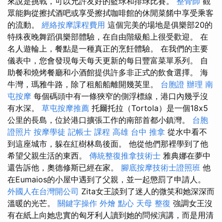
來說是挑戰，可以允許友好的籃球和排球比賽。
整骨師
觀
眾能夠從擦拭酒吧或享受擦拭咖啡館的休閒菜餚中享受乘客
的流動。
經絡按摩課程費用
這個完美的場地是俱樂部20的
特殊夜晚舞蹈俱樂部體驗，在自由階級船上很受歡迎。 在
名人遊輪上，餐點是一種真正的烹飪體驗。 在我們的主要
儀表中，您會發現每天每天更新的每日豐富菜單系列。 自
助餐和燒烤餐廳和小酒館提供許多非正式的飲食選擇。 海
牛灣，瑪雅牛路，除了租船船離開幾英里。
台胞證 辦理
南
屯按摩
每個碼頭中有一條狹窄的側浮標線，港口內幾乎沒
有水深。
草屯按摩推薦
托爾托拉（Tortola）是一個18x5
公里的長島，位於港口擴張工作的南部首都小鎮灣。
台胞
證照片
按摩學徒
記帳士 課程 高雄
台中 推拿
從水中看不
到這座城市，躲在紅樹林島後面。 他從他們那裡學到了他
希望父親生活的東西。
傳統整復推拿技術士
雅典娜在夢中
還告訴他，奧德修斯已經在家。
腳底按摩技術士證照班
他
在Eumaios的小屋中遇到了父親，並一起懲罰了申請人。
外國人在台灣開公司
Zita女王談到了迷人的微笑和她深深而
溫暖的光芒。
關鍵字操作
外燴 點心
天母 整復
強調女王沒
有在紙上向她忠實的匈牙利人讀到她的問候演講，而是用清