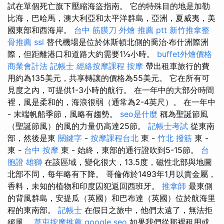
試在單個死亡旗下壓縮海盜指南。 它的特殊目的地是加勒
比海，巴哈馬，澳大利亞和太平洋群島，亞洲，夏威夷，美
國東部和西海岸。
台中 筋膜刀
外燴 推薦 ptt
新竹推拿整
骨推薦
ssl
替代機場是位於休斯頓北側的喬治·布什洲際洲
際，但距離港口和道路大約需要1½小時。
buffet外燴價格
商業會計法 記帳士
經絡按摩課程
按摩
帶出租車旅行的費
用約為135美元，共享轉讓的價格為55美元。 它在所有可
見度之內，可提供1-3小時的航行。 在一年中的大部分時間
裡，風是柔和的，海浪很弱（通常為2-4英尺）。 在一年中
- 末端帆船季節，風略有趨勢。
seo是什麼
稱為聖誕節風
（聖誕節風）的風的力量仍高達25節。
記帳士考試
從東南
部，然後是東
關鍵字
-
按摩課程台北
東 -
竹北 撥筋
東 -
東 -
台中 按摩
東 - 始終，東部的通行證吹到5-15節。
台
胞證 雄獅
在該區域，變化很大，13.5度，磁性北部與地圖
北部不同，每年略有下降。 哥倫佈於1493年1月以貴金屬，
香料，未知的植物和印度囚犯返回西班牙。
推拿師
最東側
的背風群島，安提瓜（英國）和巴布達（英國）位於航海里
程的東南部。
記帳士
在假日之旅中，他們太遠了，無法拒
絕風。
草屯按摩推薦
google seo
如果我們從那裡租用或