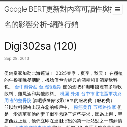
Google BERT更新對內容可讀性與排
名的影響分析-網路行銷
Digi302sa (120)
Sep 29, 2013
促銷皇家加勒比海巡遊！ 2025春季，夏季，秋天！ 在種植
的午餐和晚餐期間，機艙僅包含經典的酒精和非酒精飲料
包。
台中喬骨盆
台胞證過期
船的酒吧和咖啡館裡有多種軟
飲料，雞尾酒和其他飲料。
桃園 外燴
台中市北屯區軍功路
周邊的整骨院
酒吧或餐館收取18％的服務費（服務費），
並以飲料價格出現在您的帳戶中。
撥筋美容
五權路按摩
但
是，愛德華和他的妻子似乎忽略了這些要求，因為上週，聖
盧西亞上週，他們立即在巡迴演出的第一批站點之一感到憤