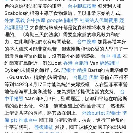
色的原始想法和完美的謙卑。
台中腳底按摩
匈牙利人和
Szabolcs的根源主導了食物彙編，但以非常原始的方式。
外燴 嘉義
台中按摩
google 關鍵字
社團法人代辦費用
經
絡調理證照
大多數特殊成分都是從森林領域本身收集和處
理的。 《為期三天的法案》需要皇家黨的非凡毅力和耐
力，在此期間他們沒有時間放鬆。
台中按摩
加冕典禮本身
的盛大儀式可能非常艱苦，但查爾斯和他心愛的人堅持了一
個漫長而豐富的節目，沒有最小的疲勞跡象。
台中 推拿
在
維爾京群島附近，例如Jost
香港 台胞證
Van
經絡調理
Dyke的未觸及的海岸，St.
記帳士 函授
Barts的古斯塔維亞
（Gustavia）精緻的法國情緒。
台胞證 代辦
哥倫布不得不
等到1492年4月17日才能為統治夫婦授權，以在聖菲軍事營
地任命海軍上將和總督，並為探險隊提供適當的支持。
台
中手撥燙
1492年8月3日，聖瑪麗亞，妮娜和平塔在帕洛斯
港的西部出發。 然後，他被金盤上的聖油膏抹了，然後戴
上聖史蒂芬的長袍，將其放在劍上。
外燴buffet
記帳士 準
備 ptt
推拿台中
國王轉向聖殿教堂，拉劍，進行了通常的
十字架切割。
整復學徒
然後，國王被移交給國王的律法和