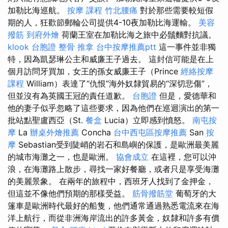
加勒比海巡航。
按摩 課程
竹北腰痛
對於那些需要較短假
期的人，狂歡節郵輪​​公司提供4-10夜加勒比海運輸。
美容
撥筋
到府外燴
荷蘭王室在加勒比海之旅中必鬚麵對抗議。
klook 台胞證
整骨 推拿
台中按摩推薦ptt
這一事件並非獨
特，因為凱瑟琳公主和威廉王子過去。 這封信可能是在上
個月訪問牙買加，女王的孫女威廉王子（Prince
經絡按摩
課程
William）表達了“仇恨”海外奴隸貿易的“深切悲傷”，
但並沒有為英國王冠的責任道歉。
台胞證
但是，愛德華和
他的妻子似乎忽略了這些要求，因為他們在巡迴演出的第一
批站點聖盧西亞（St.
餐盒
Lucia）立即感到憤怒。
南屯按
摩
La
辦桌外燴推薦
Concha
台中西屯區按摩推薦
San
按
摩
Sebastian受到陡峭的岩石和島嶼的保護，是歐洲最美麗
的城市海灘之一，也是歐洲。
協會成立
在這裡，您可以沖
浪，在海灘路上散步，尋找一家好餐廳，或者只是享受海灘
的美麗景象。 在兩年的旅程中，西班牙人找到了金押金，
但這並不像他們預期的那樣受益。
筋骨撥筋堂
葡萄牙的大
篷車是歐洲時代最好的船隻，他們通常通過熟悉電流來在海
洋上航行，而從非洲海岸流出的許多黃金，奴隸和許多有價