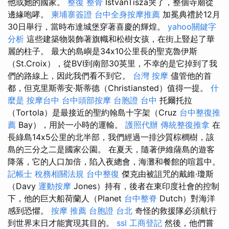
他或她的國家。
整復 整骨
IstvánTisza哭了，整個寺廟從
邊緣咆哮。
柬埔寨簽證
台中全身按摩推薦
加冕典禮於12月
30日舉行，當時布達城堡穿著喜慶的輝煌。
yahoo關鍵字
分析
這些建築物裝飾著旗幟和松樹女孩，在街上豎起了華
麗的柱子。 最大的島嶼是34x10公里長的聖克魯伊斯
（St.Croix），從BVI到南部30英里，不幸的是它掉到了我
們的路線上，因此我們看不到它。
台灣 按摩
儘管他的首
都，但克里斯蒂安·斯蒂德（Christiansted）值得一提。
什
麼是
按摩台中
台中頭部按摩
台胞證 台中
托爾托拉
（Tortola）是最接近的聖約翰島十字架（Cruz
台中整復推
薦
Bay），用於一小時的運輸。
護照代辦
傳統整復推拿
在
長綠島14x5公里的北半部，我們經過一排沙質棕櫚樹，該
島的三分之二是國家公園。 在夏天，隨著伊維薩島的遊客
降落，它的人口加倍，陷入夜總會，海灘和餐館的喧囂中。
記帳士 稅務相關法規
台中整復
傑克由被詛咒的戴維·瓊斯
（Davy
運動按摩
Jones）持有，後者在東印度社會的控制
下，他的巨大船荷蘭人（Planet
台中整脊
Dutch）對海洋
感到恐懼。
按摩 推薦
台胞證 台北
奇怪的救援隊必須航行
到世界末日才能實現其目的。
ssl
工商登記
然後，他們嘗