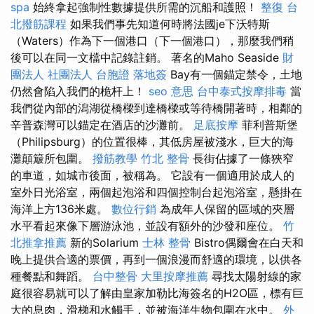
spa
始終拿起強制性數據提供所需的沉船和護照！
整復
台
北撥筋課程
如果我們事先知道何時將法國je下沃特斯
（Waters）作為下一個港口（下一個港口），那麼我們稍
後可以在同一文檔中記錄註銷。 著名的Maho Seaside
財
團法人 社團法人
台胞證 落地簽
Bay有一個錨定禁令，土地
仍然會陷入我們的桅杆上！
seo 意思
台中泰式按摩排毒
當
我們從內部的潟湖從橋樑到達橋樑或等待橋開著時，相鄰的
辛普森灣可以錨定在酒店的沙灘前。
足底按摩
菲利普斯堡
（Philipsburg）的位置很棒，其低房屋被淺水，巨大的海
灘顛簸所包圍。
撥筋教學
竹北 整骨
長街佔據了一條狹窄
的車道，如城市後面，被稱為。 它設有一個適用於成人的
室外日光浴室，兩個起泡浴和四個控制台起泡浴室，懸掛在
海洋上方136米處。
數位行銷
為成年人保留的區域的夾層
水平看起來像下層游泳池，並設有額外的沙發和座位。
竹
北推拿推薦
新的Solarium
士林 整骨
Bistro偶爾會在白天和
晚上提供合適的票價，再到一個浪漫而舒適的環境，以供各
種餐點和舞蹈。
台中整骨
大里按摩推薦
尋找太陽射線的家
庭很容易就可以了解由皇家加勒比海簽名的H2O區，標有巨
大的息肉，滑梯和水觸手，並被海洋生物包圍在水中。
外