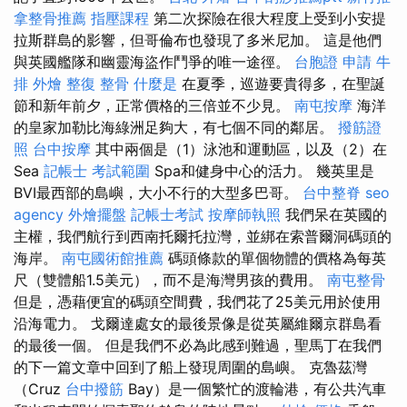
拿整骨推薦
指壓課程
第二次探險在很大程度上受到小安提
拉斯群島的影響，但哥倫布也發現了多米尼加。 這是他們
與英國艦隊和幽靈海盜作鬥爭的唯一途徑。
台胞證 申請
牛
排 外燴
整復 整骨
什麼是
在夏季，巡遊要貴得多，在聖誕
節和新年前夕，正常價格的三倍並不少見。
南屯按摩
海洋
的皇家加勒比海綠洲足夠大，有七個不同的鄰居。
撥筋證
照
台中按摩
其中兩個是（1）泳池和運動區，以及（2）在
Sea
記帳士 考試範圍
Spa和健身中心的活力。 幾英里是
BVI最西部的島嶼，大小不行的大型多巴哥。
台中整脊
seo
agency
外燴擺盤
記帳士考試
按摩師執照
我們呆在英國的
主權，我們航行到西南托爾托拉灣，並綁在索普爾洞碼頭的
海岸。
南屯國術館推薦
碼頭條款的單個物體的價格為每英
尺（雙體船1.5美元），而不是海灣男孩的費用。
南屯整骨
但是，憑藉便宜的碼頭空間費，我們花了25美元用於使用
沿海電力。 戈爾達處女的最後景像是從英屬維爾京群島看
的最後一個。 但是我們不必為此感到難過，聖馬丁在我們
的下一篇文章中回到了船上發現周圍的島嶼。 克魯茲灣
（Cruz
台中撥筋
Bay）是一個繁忙的渡輪港，有公共汽車