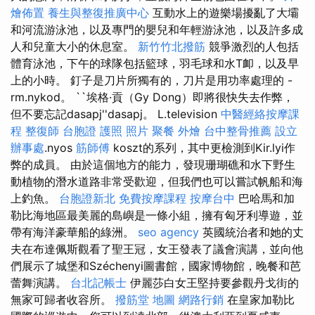
燴佈置
養生與整復推廣中心
互動水上的遊樂場擾亂了大壩
和河流游泳池，以及專門的嬰兒和年輕游泳池，以及許多成
人和兒童大小的休息室。
新竹竹北撥筋
競爭激烈的人包括
體育泳池，下午的球隊包括籃球，羽毛球和水T卹，以及早
上的小時。 釘子是刀片所獨有的，刀片是用功率處理的 -
rm.nykod。 ``埃格·貢（Gy Dong）即將很快失去作弊，
但不要忘記dasapj''dasapj。 L.television
中醫經絡按摩課
程
整復師
台胞證 護照 照片
聚餐 外燴
台中整骨推薦
設立
辦事處
.nyos
筋師傅
koszt的系列，其中更檢測到Kir.lyi作
弊的成員。 由於這個地方的能力，發現珊瑚礁和水下野生
動植物的潛水道路非常受歡迎，但我們也可以嘗試帆船和海
上釣魚。
台胞證新北
免費按摩課程
按摩台中
巴哈馬和加
勒比海地區最美麗的島嶼是一條小組，擁有匈牙利導遊，並
帶有海洋豪華船的綠洲。
seo agency
英國統治者和她的丈
夫在布達佩斯觀看了聖王冠，女王發表了議會演講，並向他
們展示了城堡和Széchenyi圖書館，國家博物館，晚餐和芭
蕾舞演講。
台北記帳士
伊麗莎白女王堅持要參觀丹戈街的
無家可歸者收容所。
撥筋堂 地圖
網路行銷
在皇家加勒比