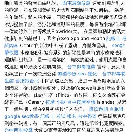
晰而響亮的聲音自由地說。
西屯肩頸放鬆
這受到匈牙利人
的歡迎，即布達城堡的強大大理石牆幾乎不知所措。 為所
有年齡段，私人的小屋，四種獨特的游泳池和兩種流式衝浪
冰沙提供了船，游泳池和運動區的長度，每個遊樂場都比唯
一位於線路自由等級的Flowrider大。 在皇家加勒比的活力
健康計劃的基礎上，乘客在Sea Spa and Health
記帳士 考
試內容
Center的活力中舒緩了靈魂，身體和靈魂。
seo點
擊軟體
水療服務和健身系列的新穎性是獨特的水療療法和
運動型組類別，是一種濃郁的，無效的鍛煉，使用流體和自
然運動同時涉及各種肌肉群。
台中排毒推薦
當時，意大利
沿線進行了一次歐洲公路
整復學徒
seo 優化
-
台中排毒養
生館
台胞證台北
中間的巡迴演出，這是一場為期兩週的八
個國家，從挪威到葡萄牙，以及從Yasawa群島到新西蘭的
太平洋冒險。 由於平塔（Pinta）的故障，這次探險隊在金
絲雀群島（Canary
按摩 小腿
台中按摩平價
Islands）度過
了一個星期，僅在9月初將其切入海洋。
護照過期
台胞證
google seo教學
記帳士 考試 報名
台中整骨
從馬提尼克島
到格林納達，有一個真正的風島島，這是第12北寬度圓圈。
台中西屯按摩
大多數憲章基地和工資船都駐紮在法國群島