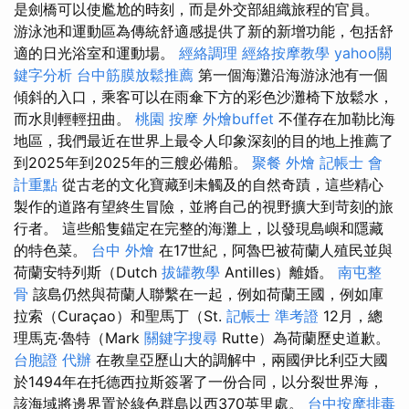
是劍橋可以使尷尬的時刻，而是外交部組織旅程的官員。
游泳池和運動區為傳統舒適感提供了新的新增功能，包括舒
適的日光浴室和運動場。
經絡調理
經絡按摩教學
yahoo關
鍵字分析
台中筋膜放鬆推薦
第一個海灘沿海游泳池有一個
傾斜的入口，乘客可以在雨傘下方的彩色沙灘椅下放鬆水，
而水則輕輕扭曲。
桃園 按摩
外燴buffet
不僅存在加勒比海
地區，我們最近在世界上最令人印象深刻的目的地上推薦了
到2025年到2025年的三艘必備船。
聚餐 外燴
記帳士 會
計重點
從古老的文化寶藏到未觸及的自然奇蹟，這些精心
製作的道路有望終生冒險，並將自己的視野擴大到苛刻的旅
行者。 這些船隻錨定在完整的海灘上，以發現島嶼和隱藏
的特色菜。
台中 外燴
在17世紀，阿魯巴被荷蘭人殖民並與
荷蘭安特列斯（Dutch
拔罐教學
Antilles）離婚。
南屯整
骨
該島仍然與荷蘭人聯繫在一起，例如荷蘭王國，例如庫
拉索（Curaçao）和聖馬丁（St.
記帳士 準考證
12月，總
理馬克·魯特（Mark
關鍵字搜尋
Rutte）為荷蘭歷史道歉。
台胞證 代辦
在教皇亞歷山大的調解中，兩國伊比利亞大國
於1494年在托德西拉斯簽署了一份合同，以分裂世界海，
該海域將邊界置於綠色群島以西370英里處。
台中按摩排毒