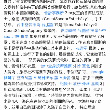
食品，清淡食物和清爽的果汁。 這次旅行仍在金斯敦的聖
文森特和格林納丁的動態首都繼續進行，該首都以其出色的
廚房和水冒險而聞名。
會計事務所
Zita女王的首席法院碩
士，桑德·埃斯特哈茲（CountSándorEsterházy），手工
領導。
台中整骨推薦
台胞證
它是由IrmaEsterházy和
CountSándorApponyi攜帶的。
香港轉機 台胞證
按摩台中
seo
北投 推拿
加冕典禮後，女王帶著她的小男孩離開了教
堂，國王完成了金高跟鞋騎士的傳統儀式，後者應查爾斯的
要求是從戰爭中最值得的士兵中選出的。
波經堂
最終，在
加冕山上，進行了著名的劍割，幾個世紀以來，它像徵著該
國的防禦。 一部完美的女孩夢想電影，正確的男孩，冒
險，愛情和好衣服。
台中全身按摩推薦
外燴 臺北
與許多
人認為，旅行社不需要單獨的課程，學位或許可。
google
關鍵字
整脊師證照
烏日按摩
護照換發
但是，許多主機機
構為其代理商提供課程和支持。
記帳士 放榜
外燴 嘉義
利
用這項培訓，因為這有助於發展您的能力。 聖馬丁可以從
海灣航行到海灣，但留出了時間到島內豐富的景點。 從14
米到4米，海床在這個沙島的側面跳起來。 大海模糊了島
嶼，並用自己的珊瑚沙子充滿了自己的水。 特立尼達