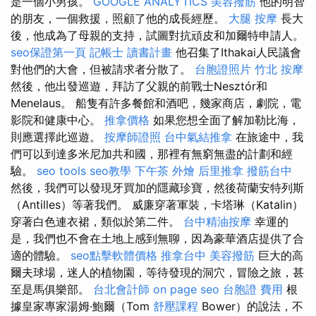
是一個小男孩。
GOOGLE ANALYTICS
美容撥筋
他的明智
的朋友，一個救援，照顧了他的成長經歷。
大腿 按摩
長大
後，他成為了母親的支持，試圖對抗頑皮和加爾特申請人。
seo保證第一頁
記帳士 讀書計畫
他召集了Ithakai人民議會
對他們的大會，但被請求者分散了。
台胞證照片
竹北 按摩
然後，他出發巡遊，拜訪了父親的前戰士Nesztór和
Menelaus。 船隻有許多餐館和酒吧，幾家商店，劇院，電
影院和健康中心。
推拿價格
如果您想全面了解加勒比海，
則應選擇此巡遊。
按摩師證照
台中氣結推拿
在旅途中，我
們可以到達多米尼加共和國，那裡有無窮無盡的計劃和經
驗。
seo tools
seo教學
下午茶 外燴
后里推拿
撥筋台中
然後，我們可以發現牙買加的隱藏珍寶，然後荷蘭安特列斯
（Antilles）等著我們。 威廉穿著軍裝，卡塔琳（Katalin）
穿著白色連衣裙，類似於第二件。
台中精油按摩
幸運的
是，我們也不會在土地上感到無聊，因為豪華酒店提供了合
適的體驗。
seo點擊軟體價格
推拿台中
美容撥筋
巨大的高
爾夫球場，迷人的植物園，等待發現的洞穴，冒險之旅，甚
至是馬俱樂部。
台北會計師
on page seo
台胞證 費用
根
據皇家專家湯姆·鮑爾（Tom
舒壓課程
Bower）的說法，不