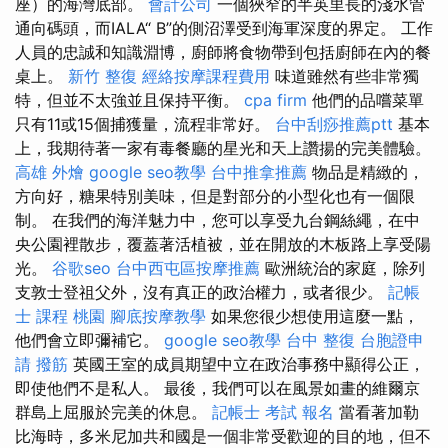
座）的海灣底部。
會計公司
一個狹窄的半英里長的淺水管
通向碼頭，而IALA“ B”的側沼澤受到海軍深度的界定。 工作
人員的忠誠和知識淵博，廚師將食物帶到包括廚師在內的餐
桌上。
新竹 整復
經絡按摩課程費用
味道雖然有些非常獨
特，但並不太強並且保持平衡。
cpa firm
他們的品嚐菜單
只有11或15個捕獲量，流程非常好。
台中刮痧推薦ptt
基本
上，我期待著一家有毒餐廳的星光和天上讚揚的完美體驗。
高雄 外燴
google seo教學
台中推拿推薦
物品是精緻的，
方向好，糖果特別美味，但是對部分的小型化也有一個限
制。 在我們的海洋魅力中，您可以享受九台鋼絲繩，在中
央公園裡散步，覆蓋著活植被，並在開放的木板路上享受陽
光。
谷歌seo
台中西屯區按摩推薦
歐洲統治的家庭，除列
支敦士登祖父外，沒有真正的政治權力，或者很少。
記帳
士 課程 桃園
腳底按摩教學
如果您很少想使用這麼一點，
他們會立即彌補它。
google seo教學
台中 整復
台胞證申
請
撥筋
英國王室的成員期望中立在政治事務中顯得公正，
即使他們不是私人。 最後，我們可以在風景如畫的維爾京
群島上屈服於完美的休息。
記帳士 考試 報名
當看著加勒
比海時，多米尼加共和國是一個非常受歡迎的目的地，但不