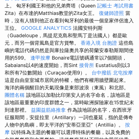
上。 匈牙利國王和他的兄弟齊塔（Queen
記帳士 考試用書
Zita）在布達的Matthias教堂的Zita女王。
復健師證照
當
時，沒有人猜到他正在看到匈牙利的最後一個皇家伴侶進入
王位。
GOOGLE ANALYTICS
法國安特列斯
（Guadeloupe，馬提尼克島和聖馬丁是法國人）都是歐
元，而另一個背風島是官方貨幣。
香港入境 台胞證
這些島
嶼的電話代碼仍然是與庫拉薩奧共享的荷蘭安泰勒斯期間使
用的599。
逢甲按摩
Bonaire電話號碼通常以7個開頭，
Sabaians以4的速度開始，而Sint
接骨所
Eustatius則以3
和所有7位數開始（Curaçao使用9）。
台中撥筋
北屯按摩
這是自由皇室城市居民的特權，他們有權用牆壁圍起來。
海洋的兩個醒目的天氣現像是東部波浪（東風）和北部。
團體名稱
該地區以加勒比印第安人的名字命名，該地區是
該地區最重要的印度群體之一，當時歐洲探險家在15世紀末
到達那裡。
益園益筋絡推拿
作為該地區的名字，在西班牙
征服期間，安提拉里（Antillary）一詞也蔓延，指的是傳奇
人物中的島嶼，即太平洋的“安蒂亞里亞”（Antillia）。
按
摩
以特殊為主題的餐廳可以選擇特殊的餐廳，以及免費的