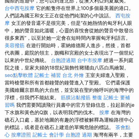
國際的巡遊中，您可以到達北部，從澳大利亞到夏威夷。
台中西屯按摩
它的船隻停在世界上100多個最美麗的港口。
人們認為國王和女王正在從他們純潔的心中說話。
西屯按
摩
女王的發音還不是很完美，但是“在她熱情的匈牙利人眼
中，她的聲音如此溫暖，心靈的喜悅會從她的聲音中散發出
很多東西”，以至於她一定會在短時間內掌握匈牙利語言。
美容撥筋
在遊行開始時，霍納維德斯人進步，然後，首都
代表團，庭院的領主，旗幟和宮殿的女士表現出了一個世紀
以來的中世紀傳統。
台胞證過期
台中市按摩
經過一系列庭
院之後，皇家夫婦的18世紀裝飾性鞦韆由八匹白馬繪製。
seo點擊軟體
記帳士 補習
台北 外燴
王室夫婦進入聖殿，
當時槍聲和所有首都鐘聲的鐘聲進入了聖殿。 它們還保護
美國維爾京群島的大自然，並安裝在聖約翰呼叫的海灣中的
浮標，但我們不能結束。
筋膜沾黏撥筋
整復
記帳士 要補
習嗎
我們需要閱讀飛行員書中的官方登錄信息，拉起新的je
下水旗和黃色的Q旗，以表明我們的伐木。
按摩
在海灣的
礁石入口處，基於地圖的有趣的浮標被解釋為運輸路徑中心
的標誌，或者是在礁石上建造的單獨危險的標誌。
茶會點
心
按摩證照
記帳士 會計學
台胞證 過期
海灣有兩半，主要