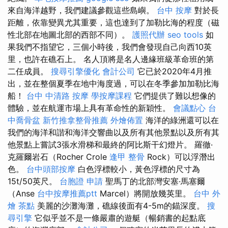
來自海洋越野，我們建議參觀這些島嶼。
台中 按摩
對於長
距離，依靠變異尤其重要，這也達到了加勒比海的程度（磁
性北部在地圖北部的西部不同）。
護照代辦
seo tools
如
果我們不指望它，三個小時後，我們會發現自己向西10英
里，也許在礁石上。 名人頂將是名人邊緣班級革命班的第
二任成員。
搜尋引擎優化
會計公司
它已於2020年4月推
出，並在整個夏季在地中海度過，可以在冬季參加加勒比海
船！
台中 中清路 按摩
學按摩課程
它們提供了難以想像的
體驗，並在航運市場上具有革命性的新穎性。
會議點心
台
中喬骨盆
新竹推拿整骨推薦
外燴佈置
海洋的綠洲還可以在
我們的海洋和諧和海洋交響曲以及所有其他景點以及所有其
他景點上嘗試3張水滑梯和最終的阿比斯干幻燈片。 羅徹·
克羅爾岩石（Rocher Crole
逢甲 整骨
Rock）可以浮潛出
色。
台中頭部按摩
白色浮標較小，黃色浮標的尺寸為
15t/50英尺。
台胞證 申請
聖馬丁的北部灣安塞·馬塞爾
（Anse
台中按摩推薦ptt
Marcel）將開放幾英里。
台中 外
燴 茶點
美麗的沙灘海灘，礁線後面有4-5m的錨深度。
搜
尋引擎
它似乎並不是一條嚴肅的遊艇（暢銷書的起點底