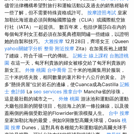
儘管法律機構希望對旅行和運輸活動以及過去的銷售經驗有
一些了解，但不需要特殊資格或許可。
按摩證照考試
皇家
加勒比海巡遊必須與郵輪國際協會（CLIA）或國際航空旅
行社（IATA）一起提供。 數百年來，包括伊麗莎白在內的
每個匈牙利女王都必須在加冕典禮期間繡一些縫線，以證明
她的自製和技巧。
大雅按摩
12月28日，齊塔女王（Queen
yahoo關鍵字分析
整骨
附近按摩
Zita）在加冕長袍上縫製
了縫線，符合千禧一代的傳統。
記帳士 線上課程
台胞證桃
園
在這一天，匈牙利貴族的婦女被移交給了匈牙利貴族的
新女王。
外燴 桃園
台中喬骨
三十米的地圖集用於服裝，
三十米的塔夫脫，相同數量的薯片和十八公斤的黃金。 許
多“懸掛房屋”位於岩石的邊緣，使Cuanca成為Castilla
記帳
士 會計師
La
seo services
推拿台中
Mancha省的珍珠，
這是最壯觀的城市之一。
外燴 桃園
游泳池和運動區的運動
大廳包括新的開發項目，包括海上的第一條拉鍊線，以及後
蓋兩側的兩個受歡迎的Flowrider衝浪模擬人生。
台中 按摩
皇家加勒比海的最愛，例如9洞微型高爾夫球場，Oasis
桃
園 按摩
Dunes，這對具有各種能力和運動場的高爾夫球手