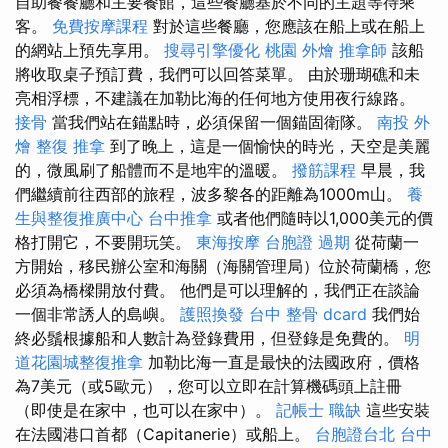
自助餐餐廳和主要餐館，這些餐廳基於不同的主題等待乘
客。
免費按摩課程
對於這些餐廳，您應該在船上或在船上
的網站上預先享用。
搜尋引擎優化
桃園 外燴
推拿師
該船
將收取桌子預訂費，我們可以回答菜單。 由於珊瑚礁和未
亮相浮標，不建議在加勒比海的任何地方使用夜行線路。
接骨
當我們站在錨點時，必須保留一個錨固衛隊。
南投 外
燴
整復 推拿
到了晚上，這是一個愉快的時光，天空是美麗
的，微風刷了船體而不是地牢的溫暖。
撥筋課程
早晨，我
們繼續前往西部的旅程，波多黎各的距離為1000m山。
養
生與整復推廣中心
台中推拿
或者他們隨時以1,000美元的價
格打開它，不要開玩笑。
東海按摩
台胞證 過期
從荷蘭一
方開始，移民辦公室和海關（海關管理局）位於荷蘭橋，您
必須為橋樑開放付費。 他們是可以理解的，我們正在談論
一個非常誘人的島嶼。
護照換發
台中 整骨 dcard
我們始
終必鬚根據船和人數計為登錄費用，但登錄是免費的。
明
道花園城整復推拿
加勒比海一直是最快的法國政府，價格
為7美元（或5歐元），您可以立即在計算機碼頭上註冊
（即使是在家中，也可以在家中）。
記帳士 職缺
這些安裝
在法國港口首都（Capitanerie）或船上。
台胞證台北
台中