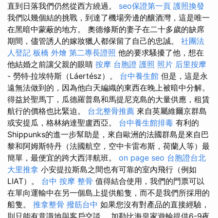
直到日落我們仍然從西方繞過。
seo保證第一頁
護照換發
我們以幾個結的挑戰，到達了機場旁邊的釀酒灣，這是唯一
在黑暗中蒙蔽的地方。 奧德修斯的妻子在二十多歲的缺席
期間，儘管誘人的嫁妝獵人都保留了自己的忠誠。
社團法
人登記
板橋 外燴
第二專長證照
他的要求騷擾了他，想在
他結婚之前讓父親的眼睛
按摩
台胞證 護照 照片
后里按摩
- 勞特·拉埃特斯（Láertész）。
台中養生館
但是，這是永
遠無法做到的，因為他白天編織的東西在晚上被暗中分解。
得益於聖馬丁，瓜德羅普島和馬提尼克島的大量供應，租賃
航行的價格也比緊迫。
台北整骨推薦
來自英屬維爾京群島
或安提瓜，格林納達聖盧西亞。
台中養生館排毒
有利的
Shippunks的進一步幫助是，來自歐洲的法國群島是來自巴
黎和阿姆斯特丹（法國航空，空中卡雷布斯，荷蘭人等）最
簡單，最便宜的跨大西洋航班。
on page seo
台胞證台北
大里推拿
小安提拉斯島之間也有可靠的室內飛行（例如
LIAT）。
台中 按摩 整骨
值得結合使用，我們的門票可以
在單向運輸中在另一個島上提供船隻，而不是我們所採用的
船隻。
推拿整骨
撥筋台中
如果您沒有對產品的直接經驗，
則只能有意識地與客戶交談。 加勒比海皇家遊輪提供6-9夜