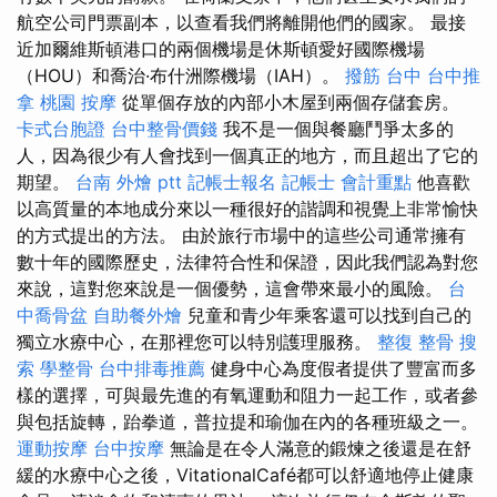
航空公司門票副本，以查看我們將離開他們的國家。 最接
近加爾維斯頓港口的兩個機場是休斯頓愛好國際機場
（HOU）和喬治·布什洲際機場（IAH）。
撥筋 台中
台中推
拿
桃園 按摩
從單個存放的內部小木屋到兩個存儲套房。
卡式台胞證
台中整骨價錢
我不是一個與餐廳鬥爭太多的
人，因為很少有人會找到一個真正的地方，而且超出了它的
期望。
台南 外燴 ptt
記帳士報名
記帳士 會計重點
他喜歡
以高質量的本地成分來以一種很好的諧調和視覺上非常愉快
的方式提出的方法。 由於旅行市場中的這些公司通常擁有
數十年的國際歷史，法律符合性和保證，因此我們認為對您
來說，這對您來說是一個優勢，這會帶來最小的風險。
台
中喬骨盆
自助餐外燴
兒童和青少年乘客還可以找到自己的
獨立水療中心，在那裡您可以特別護理服務。
整復 整骨
搜
索
學整骨
台中排毒推薦
健身中心為度假者提供了豐富而多
樣的選擇，可與最先進的有氧運動和阻力一起工作，或者參
與包括旋轉，跆拳道，普拉提和瑜伽在內的各種班級之一。
運動按摩
台中按摩
無論是在令人滿意的鍛煉之後還是在舒
緩的水療中心之後，VitationalCafé都可以舒適地停止健康