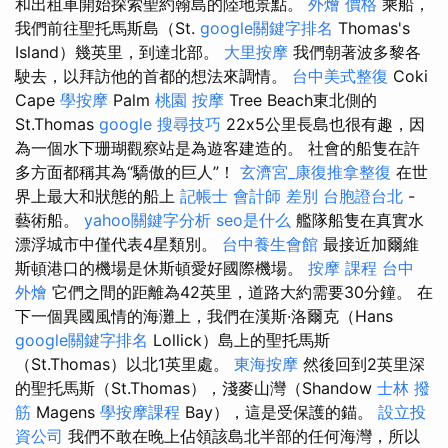
和出租車開始探索聖約翰島的陸地景點。
外燴 價格
乘船，
我們前往聖托馬斯島（St.
google關鍵字排名
Thomas's
Island）幾英里，到達北部。
大里按摩
我們朝著波多黎各
駛去，以拜訪他的首都的想法來調情。
台中美式整復
Coki
Cape
學按摩
Palm
桃園 按摩
Tree Beach東北側的
St.Thomas
google 搜尋技巧
22x5公里長島也很有趣，因
為一個水下珊瑚觀察站是為遊客建造的。 社會的船隻在許
多方面都稱其為“驕傲的巨人”！
玄濟宮_康復推拿整復
在世
界上最大和狀態的船上
記帳士 會計師 差別
台胞證台北
-
藝術船。
yahoo關鍵字分析
seo是什么
艦隊船隻在真實水
漂浮城市中僅代表4星類別。
台中養生會館
最接近加爾維
斯頓港口的機場是休斯頓愛好國際機場。
按摩 課程
台中
外燴
它們之間的距離為42英里，道路大約需要30分鐘。 在
下一個異國風情的海灘上，我們在漢斯·洛爾克（Hans
google關鍵字排名
Lollick）島上的聖托馬斯
（St.Thomas）以北1英里處。
東海按摩
然後回到2英里深
的聖托馬斯（St.Thomas），淺麥山灣（Shandow
士林 撥
筋
Magens
學按摩課程
Bay），這是受保護的錨。
設立投
資公司
我們不敢在晚上佔領該島北半部的任何海灣，所以