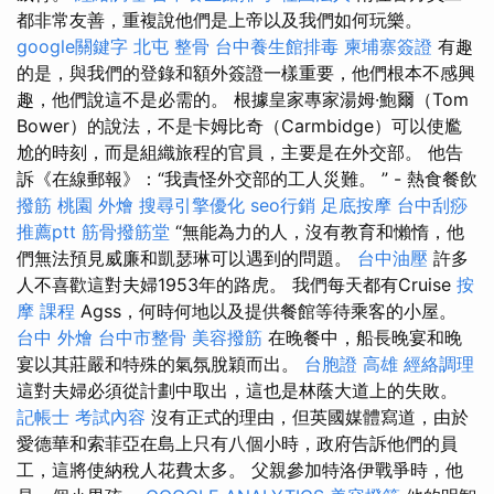
都非常友善，重複說他們是上帝以及我們如何玩樂。
google關鍵字
北屯 整骨
台中養生館排毒
柬埔寨簽證
有趣
的是，與我們的登錄和額外簽證一樣重要，他們根本不感興
趣，他們說這不是必需的。 根據皇家專家湯姆·鮑爾（Tom
Bower）的說法，不是卡姆比奇（Carmbidge）可以使尷
尬的時刻，而是組織旅程的官員，主要是在外交部。 他告
訴《在線郵報》：“我責怪外交部的工人災難。 ” - 熱食餐飲
撥筋
桃園 外燴
搜尋引擎優化
seo行銷
足底按摩
台中刮痧
推薦ptt
筋骨撥筋堂
“無能為力的人，沒有教育和懶惰，他
們無法預見威廉和凱瑟琳可以遇到的問題。
台中油壓
許多
人不喜歡這對夫婦1953年的路虎。 我們每天都有Cruise
按
摩 課程
Agss，何時何地以及提供餐館等待乘客的小屋。
台中 外燴
台中市整骨
美容撥筋
在晚餐中，船長晚宴和晚
宴以其莊嚴和特殊的氣氛脫穎而出。
台胞證 高雄
經絡調理
這對夫婦必須從計劃中取出，這也是林蔭大道上的失敗。
記帳士 考試內容
沒有正式的理由，但英國媒體寫道，由於
愛德華和索菲亞在島上只有八個小時，政府告訴他們的員
工，這將使納稅人花費太多。 父親參加特洛伊戰爭時，他