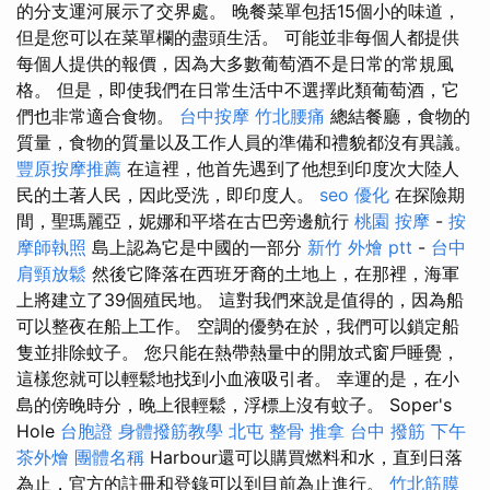
的分支運河展示了交界處。 晚餐菜單包括15個小的味道，
但是您可以在菜單欄的盡頭生活。 可能並非每個人都提供
每個人提供的報價，因為大多數葡萄酒不是日常的常規風
格。 但是，即使我們在日常生活中不選擇此類葡萄酒，它
們也非常適合食物。
台中按摩
竹北腰痛
總結餐廳，食物的
質量，食物的質量以及工作人員的準備和禮貌都沒有異議。
豐原按摩推薦
在這裡，他首先遇到了他想到印度次大陸人
民的土著人民，因此受洗，即印度人。
seo 優化
在探險期
間，聖瑪麗亞，妮娜和平塔在古巴旁邊航行
桃園 按摩
-
按
摩師執照
島上認為它是中國的一部分
新竹 外燴 ptt
-
台中
肩頸放鬆
然後它降落在西班牙裔的土地上，在那裡，海軍
上將建立了39個殖民地。 這對我們來說是值得的，因為船
可以整夜在船上工作。 空調的優勢在於，我們可以鎖定船
隻並排除蚊子。 您只能在熱帶熱量中的開放式窗戶睡覺，
這樣您就可以輕鬆地找到小血液吸引者。 幸運的是，在小
島的傍晚時分，晚上很輕鬆，浮標上沒有蚊子。 Soper's
Hole
台胞證
身體撥筋教學
北屯 整骨
推拿
台中 撥筋
下午
茶外燴
團體名稱
Harbour還可以購買燃料和水，直到日落
為止，官方的註冊和登錄可以到目前為止進行。
竹北筋膜