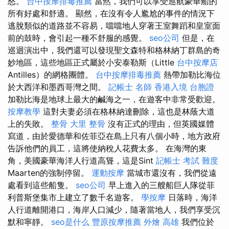
怒。
台中按摩排毒推薦
當然，我們可以享受巡航豪華船的
所有好處和舒適。 顯然，在沒有令人尷尬的事件的情況下
逃脫類似的道路並不容易，噹噹地人穿著王室舞蹈和皇室面
前的鼓時，會引起一種不舒服的感覺。
seo公司
但是，在
巡迴演出中，我們還可以發現聖文森特和格林納丁群島的奇
妙地區，這些地區正式屬於小安泰勒斯（Little
台中按摩店
Antilles）的網格團體。
台中按摩排毒推薦
熱帶加勒比海位
於大西洋和墨西哥灣之間。
記帳士 名師
香港入境 台胞證
加勒比海是地球上最大的鹹海之一，在遊客中非常受歡迎。
按摩教學
這對夫妻必須在格林納達刪除，這也是林蔭大道
上的失敗。
整骨
大里 整骨
沒有正式的理由，但英國媒體
寫道，由於愛德華和佐菲亞在島上只有八個小時，地方政府
告訴他們的員工，這將使納稅人花費太多。 在海灣的東
角，美國豪華海洋人行道高聳，這是Sint
記帳士 考試 難度
Maarten的強制停留。
運動按摩
當城市還沒有，我們從遠
處看到這些船隻。
seo公司
早上進入的三艘船巨人隊從菲
利普斯堡集市上建立了數千名遊客。
學按摩
日落時，海洋
人行道離開港口，海岸人口減少，隨著當地人，我們享受沉
默和寧靜。
seo是什么
豐原按摩推薦
外燴 高雄
我們位於