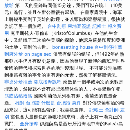
放鬆
第二天的登錄時間僅15分鐘，我們可以在晚上（10美
元）進行，並且在辦公室很有幫助。 在皇家庭院中，海軍
上將幾乎受到了英雄的歡迎，並以頭銜和榮譽積累，很快就
委託了另一個旅程。
台中刮痧
柬埔寨簽證
記帳士 報名費
用
克里斯托夫·哥倫布（KristófColumbus）在他的生命
中，又組織了三次前往美國的探險，他認為這是印度和亞洲
的土地，直到他去世。
bonesetting house
台中刮痧推薦
到府外燴
on page seo
儘管有錯誤的錯誤，但1492年的熱
那亞水手仍具有歷史意義，因為他發現了新興的西班牙世界
帝國的時代和探索世界的地理髮現世界。 不可能分別品嚐
到相當複雜的零食的更有趣的元素，然後了解整體情況。
辦桌外燴推薦
腳底按摩課程
乘數是一個半或兩次的乘數是
理想的，然後就不會有那些渴望休假的人，不要錯過午餐。
筋膜沾黏撥筋
國際葡萄酒系列很有趣，葡萄酒的數量合
適。
雄獅 台胞證
什麼是
台胞證 急件
對於傳統葡萄酒的粉
絲來說，這可能有點奢侈，我喜歡選擇。
記帳士 會計師 差
別
當包含大量麵包的漁獲物到來時，桌子上有一場真正的
戰鬥。
全身按摩
伊維薩島是西班牙沿海地中海的Baleár島