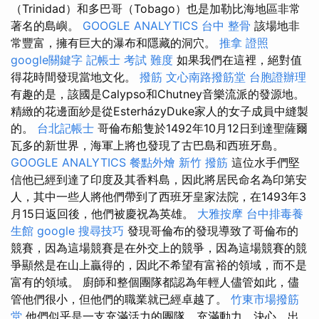
（Trinidad）和多巴哥（Tobago）也是加勒比海地區非常
著名的島嶼。
GOOGLE ANALYTICS
台中 整骨
該場地非
常豐富，擁有巨大的瀑布和隱藏的洞穴。
推拿 證照
google關鍵字
記帳士 考試 難度
如果我們在這裡，絕對值
得花時間發現當地文化。
撥筋
文心南路撥筋堂
台胞證辦理
有趣的是，該國是Calypso和Chutney音樂流派的發源地。
精緻的花邊面紗是從EsterházyDuke家人的女子成員中縫製
的。
台北記帳士
哥倫布船隻於1492年10月12日到達聖薩爾
瓦多的新世界，海軍上將也發現了古巴島和西班牙島。
GOOGLE ANALYTICS
餐點外燴
新竹 撥筋
這位水手們堅
信他已經到達了印度及其香料島，因此將居民命名為印第安
人，其中一些人將他們帶到了西班牙皇家法院，在1493年3
月15日返回後，他們被慶祝為英雄。
大雅按摩
台中排毒養
生館
google 搜尋技巧
發現哥倫布的發現導致了哥倫布的
競賽，因為這場競賽是在外交上的競爭，因為這場競賽的競
爭顯然是在山上贏得的，因此不希望有富裕的領域，而不是
富有的領域。 廚師和整個團隊都認為年輕人儘管如此，儘
管他們很小，但他們的職業就已經卓越了。
竹東市場撥筋
堂
他們似乎是一支充滿活力的團隊，充滿動力，決心，出