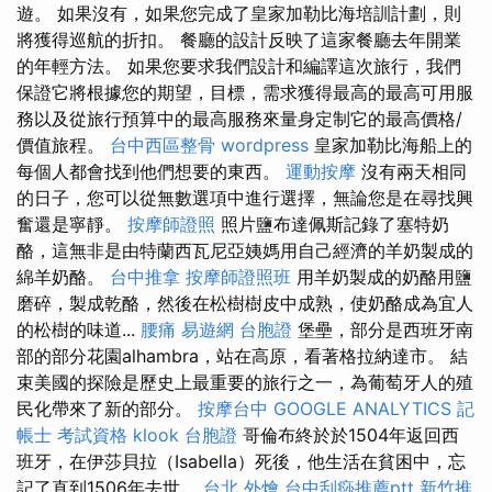
遊。 如果沒有，如果您完成了皇家加勒比海培訓計劃，則
將獲得巡航的折扣。 餐廳的設計反映了這家餐廳去年開業
的年輕方法。 如果您要求我們設計和編譯這次旅行，我們
保證它將根據您的期望，目標，需求獲得最高的最高可用服
務以及從旅行預算中的最高服務來量身定制它的最高價格/
價值旅程。
台中西區整骨
wordpress
皇家加勒比海船上的
每個人都會找到他們想要的東西。
運動按摩
沒有兩天相同
的日子，您可以從無數選項中進行選擇，無論您是在尋找興
奮還是寧靜。
按摩師證照
照片鹽布達佩斯記錄了塞特奶
酪，這無非是由特蘭西瓦尼亞姨媽用自己經濟的羊奶製成的
綿羊奶酪。
台中推拿
按摩師證照班
用羊奶製成的奶酪用鹽
磨碎，製成乾酪，然後在松樹樹皮中成熟，使奶酪成為宜人
的松樹的味道...
腰痛
易遊網 台胞證
堡壘，部分是西班牙南
部的部分花園alhambra，站在高原，看著格拉納達市。 結
束美國的探險是歷史上最重要的旅行之一，為葡萄牙人的殖
民化帶來了新的部分。
按摩台中
GOOGLE ANALYTICS
記
帳士 考試資格
klook 台胞證
哥倫布終於於1504年返回西
班牙，在伊莎貝拉（Isabella）死後，他生活在貧困中，忘
記了直到1506年去世。
台北 外燴
台中刮痧推薦ptt
新竹推