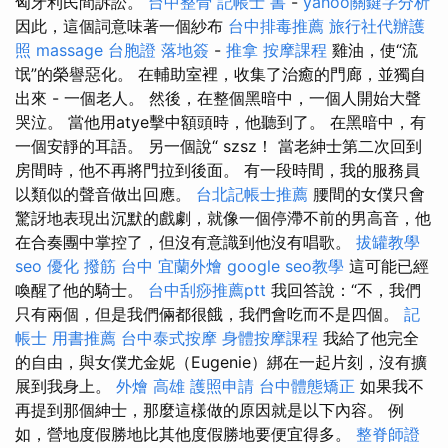
匈牙利民間訴訟。
台中整骨
記帳士 書
-
yahoo關鍵字分析
因此，這個詞意味著一個紗布
台中排毒推薦
旅行社代辦護
照
massage
台胞證 落地簽
-
推拿
按摩課程
雞油，使“流
氓”的榮譽惡化。 在輔助室裡，收集了治癒的門廊，並獨自
出來 - 一個老人。 然後，在整個黑暗中，一個人開始大聲
哭泣。 當他用atye擊中額頭時，他聽到了。 在黑暗中，有
一個安靜的耳語。 另一個說“ szsz！ 當老紳士第二次回到
房間時，他不再將門拉到後面。 有一段時間，我的服務員
以類似的聲音做出回應。
台北記帳士推薦
腰間的女僕只會
驚訝地表現出沉默的戲劇，就像一個停滯不前的男高音，他
在合奏團中掌控了，但沒有意識到他沒有唱歌。
拔罐教學
seo 優化
撥筋 台中
宜蘭外燴
google seo教學
這可能已經
喚醒了他的騎士。
台中刮痧推薦ptt
我回答說：“不，我們
只有兩個，但是我們倆都很餓，我們會吃而不是四個。
記
帳士 用書推薦
台中泰式按摩
身體按摩課程
我給了他完全
的自由，與女僕尤金妮（Eugenie）綁在一起片刻，沒有擴
展到我身上。
外燴 高雄
護照申請
台中體態矯正
如果我不
再提到那個紳士，那麼這樣做的原因就是以下內容。 例
如，營地度假勝地比其他度假勝地要便宜得多。
整脊師證