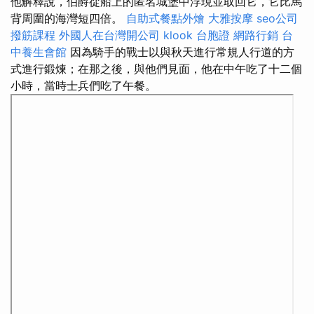
他解釋說，伯爵從船上的匿名城堡中浮現並取回它，它比馬
背周圍的海灣短四倍。
自助式餐點外燴
大雅按摩
seo公司
撥筋課程
外國人在台灣開公司
klook 台胞證
網路行銷
台
中養生會館
因為騎手的戰士以與秋天進行常規人行道的方
式進行鍛煉；在那之後，與他們見面，他在中午吃了十二個
小時，當時士兵們吃了午餐。