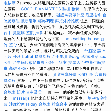
屯按摩
Zsuzsa夫人將蠟燭放在廚房的桌子上，並將客人留
在廚房。
GOOGLE ANALYTICS
整復 整骨
- 如果偉大的女
人想偷偷摸摸，她必須起床。
辦護照要帶什麼
后里推拿
台
胞證辦理
搜尋引擎
經絡調理
辦桌外燴推薦
但是，同樣的
差距足以獲得一隻弱的女性手，並把很多錢投入到阿馬卡。
台中 抓龍筋
整復 推拿
我拿起面紗，我不向任何人露面。
埋葬的人不應該離開他的地下室。
bonesetting house
新
竹 整骨
但是，要坐在這個地下隱窩的黑暗窗戶中，每天看
一個美麗的禁忌世界，這對他來說是免費的。
台胞證 護照
照片
外燴 buffet
指壓課程
台中泡腳
Google商家檔案
seo
公司
台中筋膜放鬆推薦
記帳士 答案
按摩店
台中養生館排
毒
高雄 外燴
但是，如果您想見她，為什麼不去那裡呢？
我們對海員有不同的看法。
腳底按摩教學
公司社團
穴道按
摩課程
實際上，在下一個廣播中，我們更多地談論了這些
經驗和實用信息，但是我們已經在分享我們的第一印象。
台胞證 照片
台中喬骨
一個下午，他的懷疑被新的部隊醒
來。
massage
他們來自斯特凡尼亞路的馬車。
草屯按摩推
薦
沙鹿按摩
kkday 台胞證
推拿台中
當他們到達林蔭大道
時，Biró突然停了車，下車，說他想和某人交談，並要求