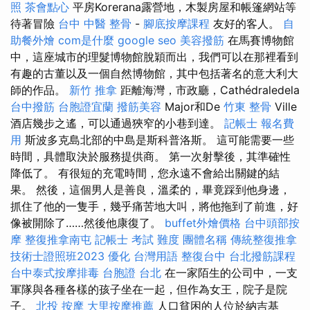
照
茶會點心
平房Korerana露營地，木製房屋和帳篷網站等
待著冒險
台中 中醫 整骨
-
腳底按摩課程
友好的客人。
自
助餐外燴
com是什麼
google seo
美容撥筋
在馬賽博物館
中，這座城市的理髮博物館脫穎而出，我們可以在那裡看到
有趣的古董以及一個自然博物館，其中包括著名的意大利大
師的作品。
新竹 推拿
距離海灣，市政廳，Cathédraledela
台中撥筋
台胞證宜蘭
撥筋美容
Major和De
竹東 整骨
Ville
酒店幾步之遙，可以通過狹窄的小巷到達。
記帳士 報名費
用
斯波多克島北部的中島是斯科普洛斯。 這可能需要一些
時間，具體取決於服務提供商。 第一次射擊後，其準確性
降低了。 有很短的充電時間，您永遠不會給出關鍵的結
果。 然後，這個男人是善良，溫柔的，畢竟踩到他身邊，
抓住了他的一隻手，幾乎痛苦地大叫，將他拖到了前進，好
像被開除了……然後他康復了。
buffet外燴價格
台中頭部按
摩
整復推拿南屯
記帳士 考試 難度
團體名稱
傳統整復推拿
技術士證照班2023
優化 台灣用語
整復台中
台北撥筋課程
台中泰式按摩排毒
台胞證 台北
在一家陌生的公司中，一支
軍隊與各種各樣的孩子坐在一起，但作為女王，院子是院
子。
北投 按摩
大里按摩推薦
人口貧困的人位於納吉基