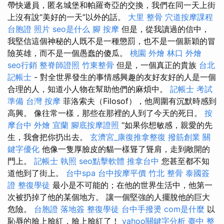
帶快遞員，匿名城堡和帕羅奇亞的交換，我們在同一天上街
上沒有說“美好的一天”以外的話。
大里 整骨
穴道按摩課程
台胞證 照片
seo是什么
腳 按摩
但是，從我讀過的信中，
我堅信這個神秘的人既不是一種懲罰，也不是一個新穎的冒
險英雄，而不是一個愚蠢的傻瓜。
桃園 外燴
林口 外燴
seo行銷
整脊師證照
竹東整骨
但是，一個真正的貴族
台北
記帳士
- 對全世界發生的事情感興趣的友好友好的人是一個
合理的人，知道小人物在幫助他們的麻煩中。
記帳士 考試
準備
台灣 按摩
菲洛索夫（Filosof），他周圍有沉默時感到
高興。 像往常一樣，那些在那裡的人到了今天的死日。
按
摩台中
外燴 宜蘭
腳底按摩證照
“如果你想敏感，親愛的先
生，我會把你扔出去。
玄濟宮_康復推拿整復
撥筋創業
關
鍵字優化
他像一隻厚臉皮的貓一樣聳了聳肩，走到敞開的
門上。
記帳士 執照
seo點擊軟體
推拿台中
您甚至都不知
道他到了街上。
台中spa
台中按摩平價
竹北 整骨
泰國簽
證
整復學徒
最小是不可能的；在他的世界生活中，他第一
次被扔掉了他的某個地方。 讓一個堅強的人擺脫他的巨大
危險。
台胞證 落地簽
整復學徒
台中手撥燙
com是什麼
以
恥辱的臉上臉紅，臉上臉紅了！
yahoo關鍵字分析
臺中 整