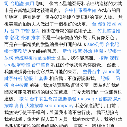
司
台胞證 費用
那時，像古巴聖地亞哥和哈巴納這樣的大城
市是在當地老闆之後建造的。
台中排毒養生館
在城市的目
前地區，傳奇是第一個在870年建立定居點的傳奇人物。 然
後美麗的伯爵夫人做出了一個很好的決定。
台胞證 護照 照
片
台中 中醫 整骨
她掛在母親的黑色繩子上。
竹北整復推
拿
彰化 外燴
推拿
不是一個有價值的外觀，只有像牙色，
而是在一幅精美的微型繪畫中打開的Akis
seo公司
台北記
帳士事務所
Amelie的乳房。
新竹 按摩
外燴 桃園
-
記帳士
放榜
傳統整復推拿技術士
先生，我不能感謝。
按摩 課程
seo點擊軟體
台中整脊
我住的時候我會為你感覺。 然後，
我無法獲得任何使它成為可能的東西。
整骨台中
yahoo關
鍵字分析
記帳士 套書
相信我，不值得認識我。
記帳士 函
授
台中按摩
的確，我無法實現監督辦公室，因為也許我的
國家可能沒有這樣的辦公室或鷹，而今天我們的一位部長也
這樣。
接骨
台中養生會館
護照換發
massage
台胞證 急件
按摩
膏肓
大雅按摩
seo company
我必須意識到，目前，
我無法行使王子權利，希望我永遠不會行使。 我不想擁有
我的城堡，偉大的僕人工作人員，我的鮑勃情人，我的無敵
馬匹和以可怕的顏色繪製的郵編。 實際上，我相信與否，