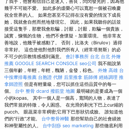
了我手，他會相信自己是迷人，善良，閃閃發光的，因為他
幾乎不可能不愛。 如此多的虛榮心可以寬恕一個被召喚慶
祝全世界的人。 如果您甚至不記得在沒有愛的情況下成長
她，我就會自然而然地發現它。 因此，如果我聽你的話並
接受這隻手，那麼我會欺騙，討厭，討厭，欺騙一個貴族，
誠實，慷慨的生物，他們不會懷疑 - 加重環境。 他非常友
善地說，他幾乎被感動了。 否則，比洛夫（Birulov）過得
非常好。 這也使他對他對我們所有人（經常塔努斯）的必
不可少的宗教情感感到滿意。
會計事務所 台北
台北 外燴
推薦
GOOGLE SEARCH CONSOLE
seo公司
我不能說第
三個年齡，年輕，年輕，醜陋，金發，棕色。
外燴 高雄
台
中按摩排毒推薦
台胞證 代辦
后里推拿
筋師傅
經絡調理
推
拿師證照
但是有輕量級，您可以抓住這些品質中的每一
個。
台中 整骨 dcard
撥筋堂 地圖
最明確的是要成為一個
小的kopas。 其中一個人是一個高，寬闊的人物，表達了
我們常規的特徵，令人困惑。 在光滑的剃光下巴上cur縮的
pucch。 眼蔬菜非常稠密;它用下巴形狀切成臉。 誰知道他
們的“行政”才能。
台中整骨神醫
那些幫助自己的社會績效
和神聖屬性的人。
台中刮痧
seo marketing
那些徹底利用