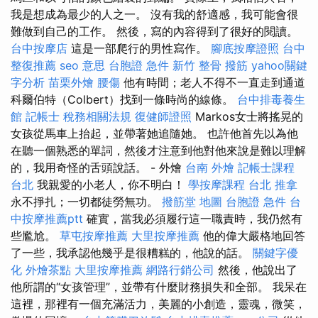
我是想成為最少的人之一。 沒有我的舒適感，我可能會很
難做到自己的工作。 然後，寫的內容得到了很好的閱讀。
台中按摩店
這是一部爬行的男性寫作。
腳底按摩證照
台中
整復推薦
seo 意思
台胞證 急件
新竹 整骨
撥筋
yahoo關鍵
字分析
苗栗外燴
腰傷
他有時間；老人不得不一直走到通道
科爾伯特（Colbert）找到一條時尚的線條。
台中排毒養生
館
記帳士 稅務相關法規
復健師證照
Markos女士將搖晃的
女孩從馬車上抬起，並帶著她追隨她。 也許他首先以為他
在聽一個熟悉的單詞，然後才注意到他對他來說是難以理解
的，我用奇怪的舌頭說話。 - 外燴
台南 外燴
記帳士課程
台北
我親愛的小老人，你不明白！
學按摩課程
台北 推拿
永不掙扎；一切都徒勞無功。
撥筋堂 地圖
台胞證 急件
台
中按摩推薦ptt
確實，當我必須履行這一職責時，我仍然有
些尷尬。
草屯按摩推薦
大里按摩推薦
他的偉大嚴格地回答
了一些，我承認他幾乎是很糟糕的，他說的話。
關鍵字優
化
外燴茶點
大里按摩推薦
網路行銷公司
然後，他說出了
他所謂的“女孩管理”，並帶有什麼財務損失和全部。 我呆在
這裡，那裡有一個充滿活力，美麗的小創造，靈魂，微笑，