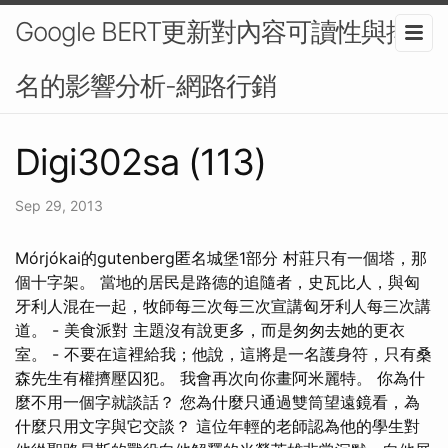
Google BERT更新對內容可讀性與排
名的影響分析-網路行銷
Digi302sa (113)
Sep 29, 2013
Mórjókai的gutenberg匿名城堡1部分 村莊只有一個塔，那
個十字架。 當地的居民是路德的追隨者，史瓦比人，與匈
牙利人混在一起，牧師每三次每三次宣講匈牙利人每三次講
道。 - 美食派對 主題沒有說更多，而是匆匆去她的更衣
室。 - 不要在這裡給我；他說，這將是一名護身符，只有桑
森先生有權擠壓囚犯。 我會再次向你畫阿米麗特。 你為什
麼不用一個字就談話？ 您為什麼只通過雙筒望遠鏡看，為
什麼只用文字與它交談？ 這位年輕的老師認為他的學生對