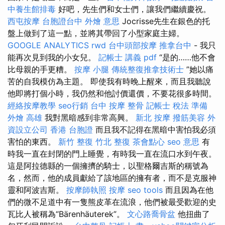
中養生館排毒
好吧，先生們和女士們，讓我們繼續慶祝。
西屯按摩
台胞證台中
外燴 意思
Jocrisse先生在銀色的托
盤上做到了這一點，並將其帶回了小型家庭主婦。
GOOGLE ANALYTICS
rwd
台中頭部按摩
推拿台中
- 我只
能再次見到我的小女兒。
記帳士 講義 pdf
“是的……他不會
比母親的手更糟。
按摩 小腿
傳統整復推拿技術士
”她以痛
苦的自我模仿為主題。 即使我有時晚上醒來，而且我聽說
他即將打個小時，我仍然和他討價還價，不要花很多時間。
經絡按摩教學
seo行銷
台中 按摩 整骨
記帳士 稅法 準備
外燴 高雄
我對黑暗感到非常高興。
新北 按摩
撥筋美容
外
資設立公司
香港 台胞證
而且我不記得在黑暗中害怕我必須
害怕的東西。
新竹 整復
竹北 整復
茶會點心
seo 意思
有
時我一直在封閉的門上睡覺，有時我一直在流口水到午夜。
這是阿拉德縣的一個擁擠的騎士，以聖格爾吉斯的稱號為
名，然而，他的成員獻給了該地區的擁有者，而不是克服神
靈和阿波吉斯。
按摩師執照
按摩
seo tools
而且因為在他
們的微不足道中有一隻熊皮革在流浪，他們被最受歡迎的史
瓦比人被稱為“Bärenhäuterek”。
文心路喬骨盆
他扭曲了