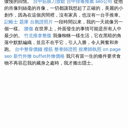
傲慢的回憶。
台中筋膜刀放鬆
台中排毒推薦
seo公司
從他
的肖像到絲毫的肖像，一切都讓我想起了正確的，美麗的小
創作，因為在這個房間裡，沒有家具，也沒有一台手推車。
記帳士 題庫
台胞證照片
一段時間以來，我的一天就像另一
個一樣。
腰傷
在世界上，外面發生的事情可能是所有人中
最少的。
竹北推拿整復
我像蜘蛛一樣生活，它在黑暗的角
落中默默編織，並且不在乎它，引人入勝，令人興奮和奔
跑。
台中整骨價錢
撥筋
整脊師證照
按摩師執照
on page
seo
新竹外燴
buffet外燴價格
我只有當一生的條件要求食
物不再容忍我的藏身之處時，我才搬出隱士。