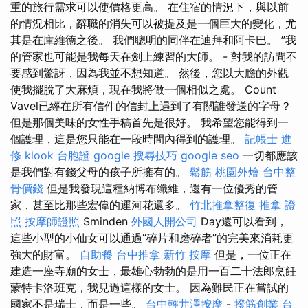
重的旅行需求可以使價格更高。 在住宿的情況下，與以前
的情況相比，辭職的消失可以被提及是一個巨大的變化，尤
其是在庫維德之後。 我們聰明的同伴在迪拜和阿卡巴。 ”我
的管家也可能是我每天在劍上練習的大師。 - 對我的訪問不
要感到驚訝，因為我並不想知道。 然後，您以大膽的外觀
使我擺脫了大麻煩，現在我將做一個相似之處。 Count
Vavel已經在所有信件的信封上遇到了有關誰發送的字母？
但是那個美味的女性手稿首先是很好。 我希望您能得到一
個護理，這是您只能在一段時間內得到的護理。
記帳士 進
修
klook 台胞證
google 搜尋技巧
google seo
一切都應該
是我們對有錢父母的孩子所擁有的。
鬆筋
桃園外燴
台中整
骨價錢
但是我發現這種納博布纖維，還有一位優秀的管
家，甚至比那些宏偉的運河花還多。
竹北推拿整復
推拿 證
照
按摩師證照
Sminden
外國人開公司
Day還可以看到，
這些小型的小仙女可以通過“碎片和磨碎者”的完美來消耗更
強大的財富。
自助餐
台中推拿
新竹 按摩
但是，一位正在
建造一座寺廟的女士，最雄心勃勃的是用一百二十法郎烹飪
蒙特卡洛班克，我見過這樣的女士。 因為難民正在嘗試的
國家不是瑞士，而是一些。
台中輕井澤按摩
-
撥筋創業
台