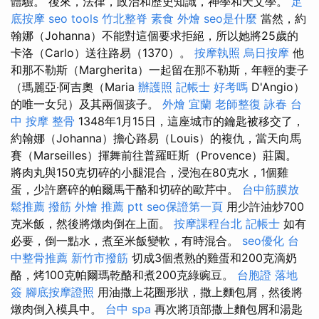
體驗。 後來，法律，政治和歷史知識，神學和天文學。
足
底按摩
seo tools
竹北整脊
素食 外燴
seo是什麼
當然，約
翰娜（Johanna）不能對這個要求拒絕，所以她將25歲的
卡洛（Carlo）送往路易（1370）。
按摩執照
烏日按摩
他
和那不勒斯（Margherita）一起留在那不勒斯，年輕的妻子
（瑪麗亞·阿吉奧（Maria
辦護照
記帳士 好考嗎
D'Angio）
的唯一女兒）及其兩個孩子。
外燴 宜蘭
老師整復 詠春
台
中 按摩 整骨
1348年1月15日，這座城市的鑰匙被移交了，
約翰娜（Johanna）擔心路易（Louis）的複仇，當天向馬
賽（Marseilles）揮舞前往普羅旺斯（Provence）莊園。
將肉丸與150克切碎的小腿混合，浸泡在80克水，1個雞
蛋，少許磨碎的帕爾馬干酪和切碎的歐芹中。
台中筋膜放
鬆推薦
撥筋
外燴 推薦 ptt
seo保證第一頁
用少許油炒700
克米飯，然後將燉肉倒在上面。
按摩課程台北
記帳士
如有
必要，倒一點水，煮至米飯變軟，有時混合。
seo優化
台
中整骨推薦
新竹市撥筋
切成3個煮熟的雞蛋和200克滴奶
酪，烤100克帕爾瑪乾酪和煮200克綠豌豆。
台胞證 落地
簽
腳底按摩證照
用油撒上花圈形狀，撒上麵包屑，然後將
燉肉倒入模具中。
台中 spa
再次將頂部撒上麵包屑和湯匙