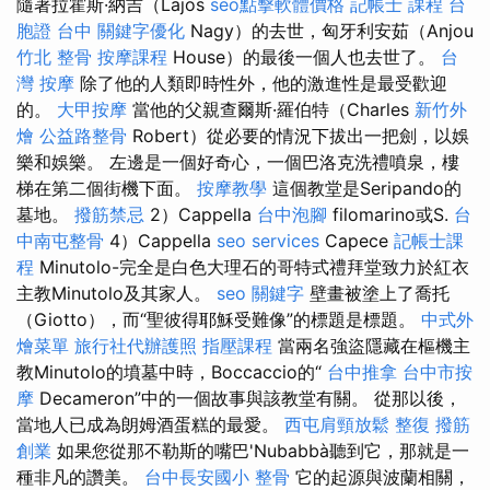
隨著拉霍斯·納吉（Lajos
seo點擊軟體價格
記帳士 課程
台
胞證 台中
關鍵字優化
Nagy）的去世，匈牙利安茹（Anjou
竹北 整骨
按摩課程
House）的最後一個人也去世了。
台
灣 按摩
除了他的人類即時性外，他的激進性是最受歡迎
的。
大甲按摩
當他的父親查爾斯·羅伯特（Charles
新竹外
燴
公益路整骨
Robert）從必要的情況下拔出一把劍，以娛
樂和娛樂。 左邊是一個好奇心，一個巴洛克洗禮噴泉，樓
梯在第二個街機下面。
按摩教學
這個教堂是Seripando的
墓地。
撥筋禁忌
2）Cappella
台中泡腳
filomarino或S.
台
中南屯整骨
4）Cappella
seo services
Capece
記帳士課
程
Minutolo-完全是白色大理石的哥特式禮拜堂致力於紅衣
主教Minutolo及其家人。
seo 關鍵字
壁畫被塗上了喬托
（Giotto），而“聖彼得耶穌受難像”的標題是標題。
中式外
燴菜單
旅行社代辦護照
指壓課程
當兩名強盜隱藏在樞機主
教Minutolo的墳墓中時，Boccaccio的“
台中推拿
台中市按
摩
Decameron”中的一個故事與該教堂有關。 從那以後，
當地人已成為朗姆酒蛋糕的最愛。
西屯肩頸放鬆
整復
撥筋
創業
如果您從那不勒斯的嘴巴'Nubabbà聽到它，那就是一
種非凡的讚美。
台中長安國小 整骨
它的起源與波蘭相關，