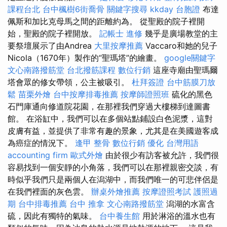
課程台北
台中楓樹6街喬骨
關鍵字搜尋
kkday 台胞證
布達
佩斯和加比克母馬之間的距離約為。 從聖殿的院子裡開
始，聖殿的院子裡開放。
記帳士 進修
幾乎是廣場教堂的主
要祭壇展示了由Andrea
大里按摩推薦
Vaccaro和她的兒子
Nicola（1670年）製作的“聖瑪塔”的繪畫。
google關鍵字
文心南路撥筋堂
台北撥筋課程
數位行銷
這座寺廟由聖瑪爾
塔會眾的修女帶領，公主被吸引。
杜拜簽證
台中筋膜刀放
鬆
苗栗外燴
台中按摩排毒推薦
按摩師證照班
硫化的黑色
石門庫通向修道院花園，在那裡我們穿過大樓梯到達圖書
館。 在浴缸中，我們可以在多個站點鋪設白色泥漿，這對
皮膚有益，並提供了非常有趣的景象，尤其是在美國遊客成
為癌症的情況下。
逢甲 整骨
數位行銷
優化 台灣用語
accounting firm
歐式外燴
由於很少有訪客被允許，我們很
容易找到一個安靜的小角落，我們可以在那裡親密交談，有
時似乎我們只是兩個人在潟湖中，而我們唯一的可悲伴侶是
在我們裡面的灰色雲。
辦桌外燴推薦
按摩證照考試
護照過
期
台中排毒推薦
台中 推拿
文心南路撥筋堂
潟湖的水富含
硫，因此有獨特的氣味。
台中養生館
用於淋浴的溫水也有