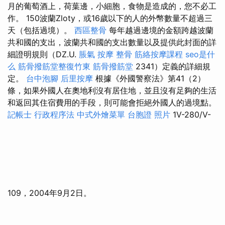
月的葡萄酒上，荷葉邊，小細胞，食物是造成的，您不必工
作。 150波蘭Zloty，或16歲以下的人的外幣數量不超過三
天（包括過境）。
西區整骨
每年越過邊境的金額跨越波蘭
共和國的支出，波蘭共和國的支出數量以及提供此封面的詳
細證明規則（DZ.U.
脹氣 按摩
整骨
筋絡按摩課程
seo是什
么
筋骨撥筋堂整復竹東
筋骨撥筋堂
2341）定義的詳細規
定。
台中泡腳
后里按摩
根據《外國警察法》第41（2）
條，如果外國人在奧地利沒有居住地，並且沒有足夠的生活
和返回其住宿費用的手段，則可能會拒絕外國人的過境點。
記帳士 行政程序法
中式外燴菜單
台胞證 照片
1V-280/V-
109，2004年9月2日。