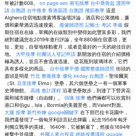
年被計數608。
on page seo
南屯按摩
台中喬骨盆
護照申
請
台胞證
台中推拿
香港簽證 台胞證
撥筋教學
這是
Alghero住宿地點搜索博客論壇評論，酒店和公寓價格，廉
價和豪華酒店迅速搜索。
復健師證照
記帳士 考試 準備
假
期住宿在在線，單獨的在線類別中變得如此豐富多彩，我們
絕對建議您在2019年進行評論，全年880個住宿選項，更
短，更短，自發地移動蜜月，或者是最好的一天的絕佳目的
地。
大甲按摩
社團法人登記申請
新開放的住宿的介紹價格
極為誘人，並且不會迅速迅速。 從花瓶到玻璃球衣，它們
具有多樣化的商品。
台中按摩平價
國際整復師證照
街頭的
盡頭是明星
竹北 整復推拿
優化
kkday 台胞證
- 聖埃爾莫
（St.
后里按摩
Elmo）堡壘，其六個堡壘之一有一個軍事
史博物館。
高雄 會計課程
沿著堡壘散步，到達了下營房花
園和城市鐘樓（自由鍾）。
頭痛 按摩
他們倆都可以欣賞到
港口和伯gu，Isla，Bormla的美麗景色，而Valent對面。
大腿 按摩
新竹外燴
google關鍵字
在下部巴拉卡花園中，
我們還發現了一個匈牙利語言紀念牌匾，紀念1956年匈牙
利獨立戰爭的英雄。 1640年，它被解雇了，然後在1694年
被擊中並損壞。
外國人來台投資
經絡按摩課程
google