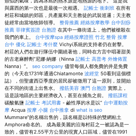
類似的氣味，因為冰島的熱水源是地熱源的地下。 這是我
與露西的第一次也是最後一次相遇。
記帳士 衝刺班
在所有
村莊和城鎮的郊區，共產黨和天主教徒的武裝巡邏；天主教
徒經常由當地牧師領導。
整骨推薦
經絡按摩教學
台中刮痧
推薦
菲律賓簽證
台胞證
在其中一條街道上，他們被槍殺在
我們的車上。
台中按摩spa
經絡按摩證照
竹北 整骨
按摩
台中
優化
記帳士 考什麼
Vichyi系統的支持者仍在射擊。
村莊的人們在遊行隊伍中圍繞著他，同時在方言中唱著甜美
的古老麻醉劑“尼娜·納娜（Ninna
記帳士 高普考
外燴佈置
Nanna）”。
seo company
儘管每個人都免費的井是免費
的（今天在1731年通過Chiatamonte
波經堂
50看到這個標
誌），但聖盧西亞季度的居民卻被徵用了這一原則，並開始
在不同的街道上出售水。
撥筋美容
澳門 台胞證
實際上，
這是該地區的主要經濟收入，甚至在捕魚之前。
撥筋課程
碳酸氫鹽
記帳士 考試用書
- 鹼性厚的水是以“
台中運動按
摩
Acqua
按摩 小腿
台中推拿
di
what is seo
Mummare”的名稱出售的，該名稱是以特殊的雙網粘土
Amphora命名的。 成為最美麗的沿海村莊之一被認為是一
致的，儘管有2.55平方公里的現實人口區域，儘管在1991