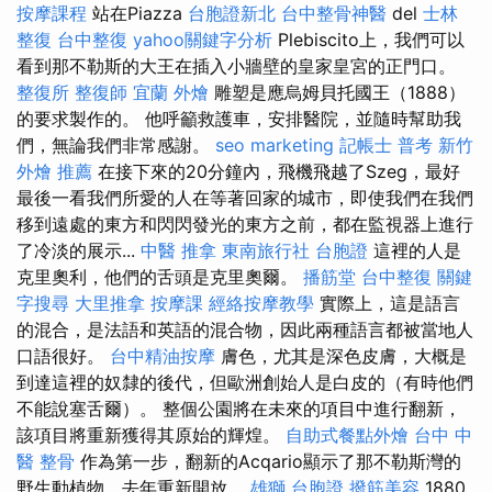
按摩課程
站在Piazza
台胞證新北
台中整骨神醫
del
士林
整復
台中整復
yahoo關鍵字分析
Plebiscito上，我們可以
看到那不勒斯的大王在插入小牆壁的皇家皇宮的正門口。
整復所
整復師
宜蘭 外燴
雕塑是應烏姆貝托國王（1888）
的要求製作的。 他呼籲救護車，安排醫院，並隨時幫助我
們，無論我們非常感謝。
seo marketing
記帳士 普考
新竹
外燴 推薦
在接下來的20分鐘內，飛機飛越了Szeg，最好
最後一看我們所愛的人在等著回家的城市，即使我們在我們
移到遠處的東方和閃閃發光的東方之前，都在監視器上進行
了冷淡的展示...
中醫 推拿
東南旅行社 台胞證
這裡的人是
克里奧利，他們的舌頭是克里奧爾。
播筋堂
台中整復
關鍵
字搜尋
大里推拿
按摩課
經絡按摩教學
實際上，這是語言
的混合，是法語和英語的混合物，因此兩種語言都被當地人
口語很好。
台中精油按摩
膚色，尤其是深色皮膚，大概是
到達這裡的奴隸的後代，但歐洲創始人是白皮的（有時他們
不能說塞舌爾）。 整個公園將在未來的項目中進行翻新，
該項目將重新獲得其原始的輝煌。
自助式餐點外燴
台中 中
醫 整骨
作為第一步，翻新的Acqario顯示了那不勒斯灣的
野生動植物，去年重新開放。
雄獅 台胞證
撥筋美容
1880