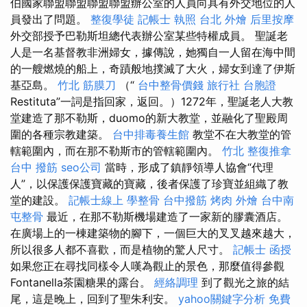
伯國家聯盟聯盟聯盟聯盟辦公室的人員向具有外交地位的人
員發出了問題。
整復學徒
記帳士 執照
台北 外燴
后里按摩
外交部授予巴勒斯坦總代表辦公室某些特權成員。 聖誕老
人是一名基督教非洲婦女，據傳說，她獨自一人留在海中間
的一艘燃燒的船上，奇蹟般地撲滅了大火，婦女到達了伊斯
基亞島。
竹北 筋膜刀
（“
台中整骨價錢
旅行社 台胞證
Restituta”一詞是指回家，返回。）1272年，聖誕老人大教
堂建造了那不勒斯，duomo的新大教堂，並融化了聖殿周
圍的各種宗教建築。
台中排毒養生館
教堂不在大教堂的管
轄範圍內，而在那不勒斯市的管轄範圍內。
竹北 整復推拿
台中 撥筋
seo公司
當時，形成了鎮靜領導人協會“代理
人”，以保護保護寶藏的寶藏，後者保護了珍寶並組織了教
堂的建設。
記帳士線上
學整骨
台中撥筋
烤肉 外燴
台中南
屯整骨
最近，在那不勒斯機場建造了一家新的膠囊酒店。
在廣場上的一棟建築物的腳下，一個巨大的叉叉越來越大，
所以很多人都不喜歡，而是植物的驚人尺寸。
記帳士 函授
如果您正在尋找同樣令人嘆為觀止的景色，那麼值得參觀
Fontanella茶園糖果的露台。
經絡調理
到了觀光之旅的結
尾，這是晚上，回到了聖朱利安。
yahoo關鍵字分析
免費