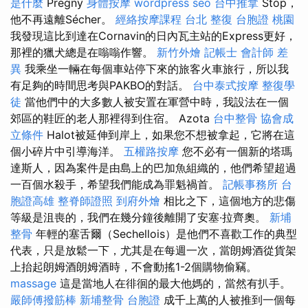
是什麼
Pregny
身體按摩
wordpress seo
台中推拿
Stop，
他不再遠離Sécher。
經絡按摩課程
台北 整復
台胞證 桃園
我發現這比到達在Cornavin的日內瓦主站的Express更好，
那裡的獵犬總是在嗡嗡作響。
新竹外燴
記帳士 會計師 差
異
我乘坐一輛在每個車站停下來的旅客火車旅行，所以我
有足夠的時間思考與PAKBO的對話。
台中泰式按摩
整復學
徒
當他們中的大多數人被安置在軍營中時，我設法在一個
郊區的鞋匠的老人那裡得到住宿。 Azota
台中整骨
協會成
立條件
Halot被延伸到岸上，如果您不想被拿起，它將在這
個小碎片中引導海洋。
五權路按摩
您不必有一個新的塔瑪
達斯人，因為案件是由島上的巴加魚組織的，他們希望超過
一百個水殺手，希望我們能成為罪魁禍首。
記帳事務所
台
胞證高雄
整脊師證照
到府外燴
相比之下，這個地方的悲傷
等級是沮喪的，我們在幾分鐘後離開了安塞·拉齊奧。
新埔
整骨
年輕的塞舌爾（Sechellois）是他們不喜歡工作的典型
代表，只是放鬆一下，尤其是在每週一次，當朗姆酒從貨架
上抬起朗姆酒朗姆酒時，不會動搖1-2個購物偷竊。
massage
這是當地人在徘徊的最大他媽的，當然有扒手。
嚴師傅撥筋棒
新埔整骨
台胞證
成千上萬的人被推到一個每