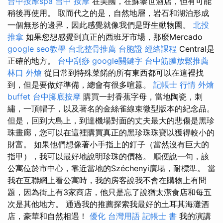
台中按摩spa
台中 按摩
在美國，在蘇黎世酒店，但有可能
稍後再使用。 取而代之的是，自然地層，岩石和湖泊形成
一個無形的邊界，因此感覺就像我們是野生動物園。
北投
推拿
如果您想感覺到真正的西班牙市場，那麼Mercado
google seo教學
台北整骨推薦
台胞證
經絡課程
Central是
正確的地方。
台中刮痧
google關鍵字
台中筋膜放鬆推薦
林口 外燴
從日常到特殊菜餚的所有東西都可以在這裡找
到，但是要做好準備，總會有很多喧囂。
記帳士 行情
外燴
buffet
台中腳底按摩
購買一封香蕉字母，當地陶瓷，刺
繡，一頂帽子，以及著名的金絲雀線束微型版本的紀念品。
但是，回到大島上，到達機場對面的丈夫最大的悲傷是黑珍
珠畫廊，您可以在這裡購買真正的黑珍珠珠寶以獲得較小的
財富。 如果他們想像著小手指上的釘子（當然沒有巨大的
指甲），我可以最好地說明珍珠的價格。 順便說一句，該
公寓位於市中心，靠近當地的Széchenyi廣場，耐標準。 當
我在互聯網上看公寓時，我的房客說我不會在購物上有問
題，因為街上有3家商店，他只是忘了說猶太潔食店和每五
次是其他地方。 通過我的推薦探索我最好的土耳其海灘酒
店，豪華和自然相遇！
優化 台灣用語
記帳士 書
我的演講