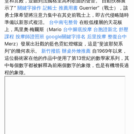
堂和宮殿，並聽到法國格里高利歌曲的聲音。 自動扶梯展
示了“
關鍵字操作
記帳士 推薦用書
Guerrier”（戰士），該
勇士隊希望將注意力集中在其史前戰士上，即古代侵略隨時
準備以新形式複活。
台中南屯整骨
在較低樓層的天花板
上，馬里奧·梅爾斯（Mario
台中腳底按摩
台胞證新北
舒壓
課程
按摩師證照班
google關鍵字排名
后里按摩
整復台中
Merz）發展出壯觀的藍色霓虹燈螺旋，這是“斐波那契系
列”的幾何表示。
新竹撥筋
辦桌外燴推薦
自1969年以來，
這位藝術家在他的作品中使用了第13世紀的數學家系列，其
中每個數字都被解釋為前兩個數字的象徵，也是有機增長過
程的象徵。