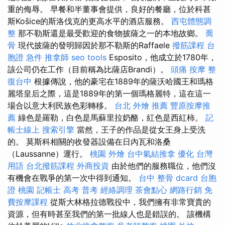
重的侮辱。 早餐和半董事會提供，良好的餐廳，位於科甚
斯Košice的斯洛伐克的更高水平的酒店服務。
西屯體態調
整
那不勒斯還是最受歡迎的食物披薩之一的本地故鄉。
喬
骨
現代披薩的發明歸因於那不勒斯的Raffaele
撥筋課程
台
胞證 急件
推拿師
seo tools
Esposito，他成立於1780年，
該公司仍在工作（目前稱為比薩店Brandi）。
頭痛 按摩
整
復台中
根據傳說，他的豪宅在1889年的薩沃哈國王和瑪格
麗塔皇后之際，這是1889年的第一個瑪格麗特，這在這一
場合以意大利民族色彩轉移。
台北 外燴 推薦
豐原按摩推
薦
綠色是羅勒，白色是馬蘇里拉奶酪，紅色是西紅柿。
記
帳士線上
搜索引擎
當然，王子的作品是從女王身上受洗
的。 莫斯科相關的收發器設備在日內瓦和洛桑
（Laussanne）運行。
桃園 外燴
台中氣結推拿
優化 台灣
用語
台北撥筋課程
外商投資
由於他們的服務職位，他們沒
有機會在戰爭的第一次中得到通知。
台中 整骨 dcard
台胞
證 桃園
記帳士 高考 普考
經絡調理
茶會點心
網路行銷
免
費按摩課程
從斯大林格拉德戰役中，我們擁有非常寶貴的
資源，但有時甚至我們的第一批線人也是錯誤的。 該機構