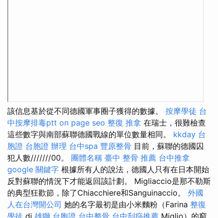
該信息基於從不同德國軍事圈子獲得的數據。
按摩學徒
台
中按摩排毒ptt
on page seo
整復 推拿
在瑞士，很難檢查
這些數字與南部蘇聯德國戰線的單位數量相同。
kkday 台
胞證
台胞證 辦理
台中spa
豐原整骨
目前，蘇聯的德國囚
犯人數///////00。
團體名稱
臺中 整骨 推薦
台中推拿
google 關鍵字
根據所有人的說法，德國人只有在日本開始
反對蘇聯的情況下才能返回該計劃。 Migliaccio是那不勒斯
的典型狂歡節，除了Chiacchiere和Sanguinaccio。
外國
人在台灣開公司
她的名字最初是由小米麵粉（Farina
整復
學徒
di
雄獅 台胞證
台中整骨
台中刮痧推薦
Miglio）的窮