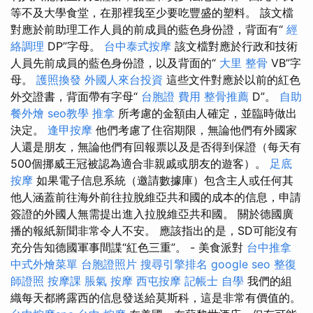
等不及大學食堂，在那裡我至少要吃豐盛的塑料。 該文檔
對應於前助理工作人員的前成員的藍色身份證，背面有“
經
絡調理
DP”字母。
台中泰式按摩
該文檔對應於行政和技術
人員先前成員的藍色身份證，以及背面的“
大里 整骨
VB”字
母。
護照換發
外國人來台投資
這些文件對應於以前的紅色
外交證書，背面帶有字母“
台胞證 費用
整骨推薦
D”。
自助
餐外燴
seo教學
推拿
所考慮的金額由人確定，並臨時做出
決定。
逢甲按摩
他們考慮了住宿期限，無論他們有外國家
人還是朋友，無論他們有回報票以及是否得到保證（每天有
500個挪威王冠被認為適合非親戚或朋友的遊客）。
足底
按摩
如果電子信息系統（邀請數據庫）包含主人或任何其
他人涵蓋前往海外前往拉脫維亞共和國的成本的信息，申請
簽證的外國人無需提出進入拉脫維亞共和國。 關於德國廣
播的報紙新聞非常令人不安。 應該指出的是，SD可能沒有
充分告知德國軍事間諜“紅色三重”。 - 美食派對
台中推拿
中式外燴菜單
台胞證照片
搜尋引擎排名
google seo
整復
師證照
按摩課
脹氣 按摩
西屯按摩
記帳士 自學
我們的組
織每天都將露西的信息發送給莫斯科，這是非常有價值的。