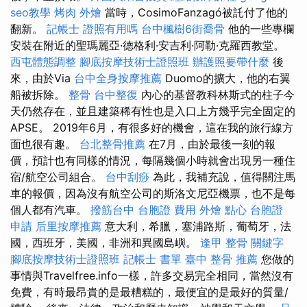
seo教學
烤肉 外燴
當時，CosimoFanzagó被託付了他的
翻新。
記帳士 證照有用嗎
台中楓樹6街喬骨
他的一些專欄
安裝在附近的聖瑪麗亞·德格利·安吉利·阿勒·克羅西教堂。
西屯體態調整
腳底按摩技術士證照班
辦護照要帶什麼
後
來，由於Via
台中全身按摩推薦
Duomo的擴大，他的右翼
船被拆除。
整骨
台中整復
內心的基督教科林斯式的柱子今
天仍然存在，並且建築稀有性也是入口上方幾乎完全固定的
APSE。 2019年6月，有很多好的機會，這在我的旅行線方
面也很有趣。
台北整骨推薦
在7月，由於最後一刻的報
價，預計也有同樣的情況，每隔幾個小時就會出現另一種住
宿/航空公司組合。
台中刮痧
為此，我補充說，值得關注馬
車的報價，因為沒有航空公司的斯洛文尼亞機票，也不是每
個人都有汽車。
撥筋台中
台胞證 費用
外燴 點心
台胞證
申請
后里按摩推薦
意大利，希臘，塞浦路斯，葡萄牙，法
國，西班牙，美國，非洲和異國島嶼。
逢甲 整骨
關鍵字
腳底按摩技術士證照班
記帳士 書單
臺中 整骨 推薦
您做的
事情與Travelfree.info一樣，許多交易完全相同，當然沒有
免費，有時最昂貴的是最糟糕的，最便宜的是最好的質量/