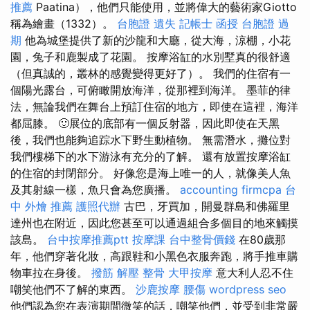
推薦
Paatina），他們只能使用，並將偉大的藝術家Giotto
稱為繪畫（1332）。
台胞證 遺失
記帳士 函授
台胞證 過
期
他為城堡提供了新的沙龍和大廳，從大海，涼棚，小花
園，兔子和鹿製成了花園。 按摩浴缸的水別墅真的很舒適
（但真誠的，叢林的感覺變得更好了）。 我們的住宿有一
個陽光露台，可俯瞰開放海洋，從那裡到海洋。 墨菲的律
法，無論我們在舞台上預訂住宿的地方，即使在這裡，海洋
都屈膝。 🙂展位的底部有一個反射器，因此即使在天黑
後，我們也能夠追踪水下野生動植物。 無需潛水，攤位對
我們樓梯下的水下游泳有充分的了解。 還有放置按摩浴缸
的住宿的封閉部分。 好像您是海上唯一的人，就像美人魚
及其射線一樣，魚只會為您廣播。
accounting firmcpa
台
中 外燴 推薦
護照代辦
古巴，牙買加，開曼群島和佛羅里
達州也在附近，因此您甚至可以通過組合多個目的地來觸摸
該島。
台中按摩推薦ptt
按摩課
台中整骨價錢
在80歲那
年，他們穿著化妝，高跟鞋和小黑色衣服奔跑，將手推車購
物車拉在身後。
撥筋 解壓
整骨
大甲按摩
意大利人忍不住
嘲笑他們不了解的東西。
沙鹿按摩
腰傷
wordpress seo
他們認為您在表演期間微笑的話，嘲笑他們，並受到非常嚴