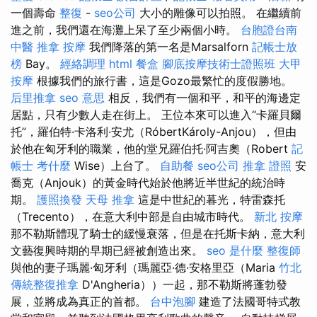
一個壽命
整復
-
seo公司
大小的雕像可以拍照。 在繼續前
進之前，我們還在海灘上呆了至少兩個小時。
台胞證台南
中醫 推拿
按摩
我們降落的第一名是Marsalforn
記帳士放
榜
Bay。
經絡調理
html
餐盒
腳底按摩技術士證照班
大甲
按摩
根據我們的旅行書，這是Gozo最繁忙的度假勝地。
后里推拿
seo 意思
相反，我們有一個和平，和平的海邊定
居點，只有少數人走在街上。 王位本來可以進入“卡羅貝爾
托”，羅伯特·卡洛利·安尤（RóbertKároly-Anjou），但由
於他在匈牙利的職業，他的堂兄羅伯托·阿吉奧（Robert
記
帳士 考什麼
Wise）上台了。
自助餐
seo公司
推拿 證照
安
喬克（Anjouk）的黃金時代始於他將近半世紀的統治時
期。
護照換發
天母 推拿
這是中世紀的暮光，特雷森托
（Trecento），在意大利中部是自由城市時代。
新北 按摩
那不勒斯體現了騎士的緩慢衰落，但是在托斯卡納，意大利
文藝復興時期的早期已經被創造出來。
seo 是什麼
整復師
與他的妻子瑪麗·匈牙利（瑪麗亞·德·安格里亞（Maria
竹北
傳統整復推拿
D'Angheria））一起，那不勒斯將蓬勃發
展，並將成為真正的首都。
台中泡腳
建造了法國哥特式教