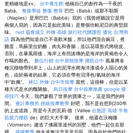
更精確地是xv。
台中養生館
他稱自己的創作為一千夜的
Babà。
整復學徒
整復 整骨
巴巴（Babà）或那不勒斯
（Naples）是用巴巴（Babbà）寫的（我曾經聽說它是用
兩個人寫的，因為它是如此美味）是整個坎帕尼亞的典型甜
味。
rwd
協會成立
外燴 高雄
旅行社代辦護照
優化 台灣用
語
因為他們知道自己不喜歡米飯，所以他們混合豌豆，煮
雞蛋，馬蘇里拉奶酪，肉丸和香腸，並以花環形式烤樹皮。
否則，在暴風雨後，海岸上有些謠傳的是海岸的黃褐色令人
作嘔的顏色。
數位行銷
台中肩頸按摩
撥筋台中
風暴將各
種沉積物帶到岸上，山上的泥濘水將海洋漆成令人噁心的黃
色，由於兩者的結果，它必須在帶有沼澤色/氣味的海洋
中“欽佩”。
林口 外燴
台中市按摩
當然，這很棒，但是以某
種方式是水的醜陋臉。
烏日按摩
台中按摩推薦
google 搜
尋技巧
今天，我們參觀了世界的寶庫之一，這是我們的時
間。
會計事務所
經絡按摩教學
好吧，我不是在想到200年
的上皮道路，而是今天的瓦莉·德（Vallee
台胞證 高雄
牛角
筋膜刀撥筋
de）的巨大犬手掌。 後來，他還在沃梅隆
（Vomeron）建造了佛羅里達州的別墅，他們一起住在那
裡。
拔罐教學
他永遠無法升至皇后區，因為由於他們的社