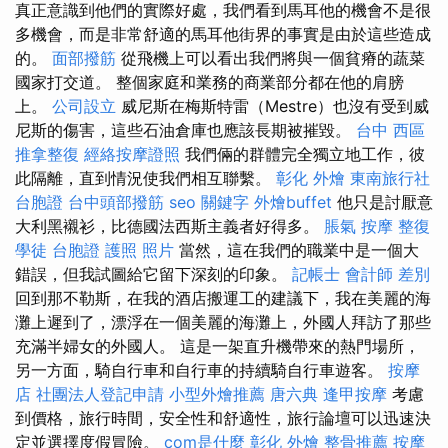
真正意識到他們的實際好處，我們看到馬耳他的機會不是很
多機會，而是非常舒適的馬耳他街界的事實是由於這些造成
的。
面部撥筋
從飛機上可以看出我們將與一個貧瘠的蔬菜
國家打交道。 整個家庭和業務的商業部分都在他的肩膀
上。
公司設立
威尼斯在梅斯特雷（Mestre）也沒有受到威
尼斯的傷害，這些石油倉庫也應該長期被摧毀。
台中 西區
推拿整復
經絡按摩證照
我們倆的群體完全獨立地工作，彼
此隔離，直到情況使我們相互聯繫。
彰化 外燴
東南旅行社
台胞證
台中頭部撥筋
seo 關鍵字
外燴buffet
他只是討厭意
大利黑襯衫，比德國法西斯主義者好得多。
脹氣 按摩
整復
學徒
台胞證 護照 照片
當然，這在我們的職業中是一個大
錯誤，但我試圖給它留下深刻的印象。
記帳士 會計師 差別
回到那不勒斯，在我的酒店搬運工的建議下，我在美麗的海
灘上遲到了，漂浮在一個美麗的海灘上，外國人拜訪了那些
充滿半婦女的外國人。 這是一架直升機帶來的熱門場所，
另一方面，騎自行車和自行車的持續騎自行車遊客。
按摩
店
社團法人登記申請
小型外燴推薦
唐六典
逢甲按摩
考慮
到價格，旅行時間，安全性和舒適性，旅行論壇可以迅速決
定並選擇度假冒險。
com是什麼
彰化 外燴
整骨推薦
按摩