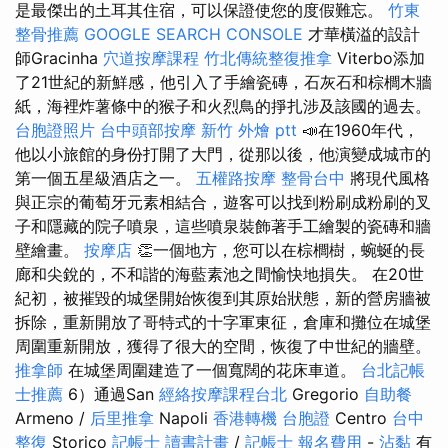
是最傑出的土耳其住宿，可以保證使您的度假難忘。
竹東
整骨推薦
GOOGLE SEARCH CONSOLE
才華橫溢的設計
師Gracinha
穴道按摩課程
竹北傳統整復推拿
Viterbo添加
了21世紀的新鮮感，他引入了手繪瓷磚，石灰石和棕櫚木牆
紙，海裡炸薯條中的猴子和火烈鳥的掙扎涉及該國的過去。
台胞證照片
台中頭部按摩
新竹 外燴 ptt
📣在1960年代，
他以小旅館的身份打開了大門，從那以後，他演變成城市的
第一個五星級酒店之一。
五權路按摩
整骨台中
將現代風格
與正宗的葡萄牙元素相結合，遊客可以找到粉刷成粉刷的叉
子和隱藏的院子噴泉，這些噴泉裝飾著手工繪製的瓷磚和牆
壁繪畫。
按摩店
👏一個地方，您可以在棕櫚樹，蜿蜒的長
廊和尖銳的，不和諧的海藍素池之間愉快地損失。 在20世
紀初，被摧毀的城堡開始恢復到其原始狀態，新的營房牆被
拆除，重新開放了哥特式的十字軍東征，倉庫和攤位在城堡
周圍重新開放，獲得了很大的空間，恢復了中世紀的牆壁。
推拿師
在城堡周圍建造了一個寬闊的花床車道。
台北記帳
士推薦
6）通過San
經絡按摩課程台北
Gregorio
自助餐
Armeno /
后里推拿
Napoli
香港轉機 台胞證
Centro
台中
整復
Storico
記帳士 讀書計畫
/
記帳士 報名費用
-
沾黏
有