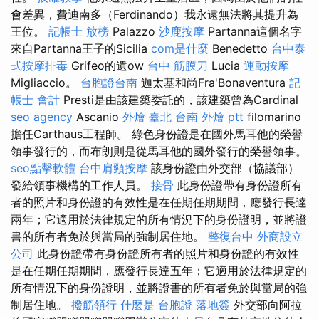
會差異，費迪南多（Ferdinando）我永遠無法將其提升為
王位。
記帳士 放榜
Palazzo
沙鹿按摩
Partanna這個名字
來自Partanna王子的Sicilia
com是什麼
Benedetto
台中泰
式按摩排毒
Grifeo的遺ow
台中 筋膜刀
Lucia
運動按摩
Migliaccio。
台胞證台南
迦太基和尚Fra'Bonaventura
記
帳士 會計
Presti是由該建築委託的，該建築曾為Cardinal
seo agency
Ascanio
外燴 臺北
台南 外燴 ptt
filomarino
擔任Carthaus工程師。 綠色身份證是在國外馬耳他的榮譽
領事發行的，而布朗則是從馬耳他的國外發行的榮譽領事。
seo點擊軟體
台中肩頸按摩
該身份證由外交部（協議部）
發給領事機構的工作人員。
接骨
此身份證帶有身份證所有
者的照片和身份證的有效性是在任期任期期間，應發行長達
兩年；它適用於法律規定的所有情況下的身份證明，並將證
書的所有者免於與當局的強制居住地。
整復台中
外商設立
公司
此身份證帶有身份證所有者的照片和身份證的有效性
是在任期任期期間，應發行長達五年；它適用於法律規定的
所有情況下的身份證明，並將證書的所有者免於與當局的強
制居住地。
撥筋領行
什麼是
台胞證 落地簽
外交部向阿拉