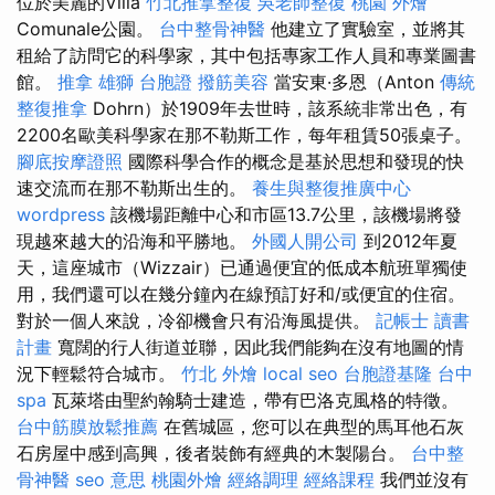
位於美麗的Villa
竹北推拿整復
吳老師整復
桃園 外燴
Comunale公園。
台中整骨神醫
他建立了實驗室，並將其
租給了訪問它的科學家，其中包括專家工作人員和專業圖書
館。
推拿
雄獅 台胞證
撥筋美容
當安東·多恩（Anton
傳統
整復推拿
Dohrn）於1909年去世時，該系統非常出色，有
2200名歐美科學家在那不勒斯工作，每年租賃50張桌子。
腳底按摩證照
國際科學合作的概念是基於思想和發現的快
速交流而在那不勒斯出生的。
養生與整復推廣中心
wordpress
該機場距離中心和市區13.7公里，該機場將發
現越來越大的沿海和平勝地。
外國人開公司
到2012年夏
天，這座城市（Wizzair）已通過便宜的低成本航班單獨使
用，我們還可以在幾分鐘內在線預訂好和/或便宜的住宿。
對於一個人來說，冷卻機會只有沿海風提供。
記帳士 讀書
計畫
寬闊的行人街道並聯，因此我們能夠在沒有地圖的情
況下輕鬆符合城市。
竹北 外燴
local seo
台胞證基隆
台中
spa
瓦萊塔由聖約翰騎士建造，帶有巴洛克風格的特徵。
台中筋膜放鬆推薦
在舊城區，您可以在典型的馬耳他石灰
石房屋中感到高興，後者裝飾有經典的木製陽台。
台中整
骨神醫
seo 意思
桃園外燴
經絡調理
經絡課程
我們並沒有