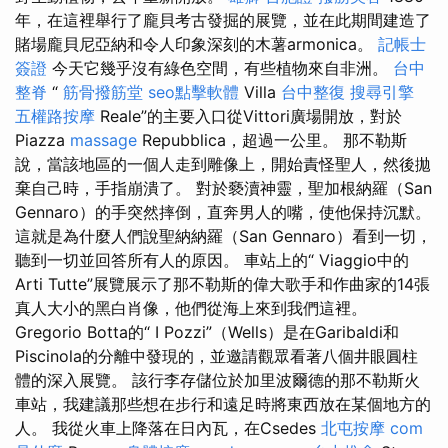
年，在這裡舉行了龐貝考古發掘的展覽，並在此期間建造了
賭場龐貝尼亞納和令人印象深刻的木薯armonica。
記帳士
簽證
今天它幾乎沒有綠色空間，有些植物來自非洲。
台中
整脊
“
筋骨撥筋堂
seo點擊軟體
Villa
台中整復
搜尋引擎
五權路按摩
Reale”的主要入口從Vittori廣場開放，對於
Piazza
massage
Repubblica，超過一公里。 那不勒斯
說，當該地區的一個人走到雕像上，開始責怪聖人，然後拋
棄自己時，手指崩潰了。 對於褻瀆神靈，聖加根納羅（San
Gennaro）的手突然摔倒，直奔男人的嘴，使他保持沉默。
這就是為什麼人們說聖納納羅（San Gennaro）看到一切，
聽到一切並回答所有人的原因。 車站上的“ Viaggio中的
Arti Tutte”展覽展示了那不勒斯的偉大歌手和作曲家的14張
真人大小的黑白肖像，他們從海上來到我們這裡。
Gregorio Botta的“ I Pozzi”（Wells）是在Garibaldi和
Piscinola的分離中發現的，並邀請觀眾看著八個井眼圓柱
體的深入展覽。 該行李存儲位於加里波爾德的那不勒斯火
車站，我建議那些想在步行和遠足時將東西放在某個地方的
人。 我從火車上降落在日內瓦，在Csedes
北屯按摩
com