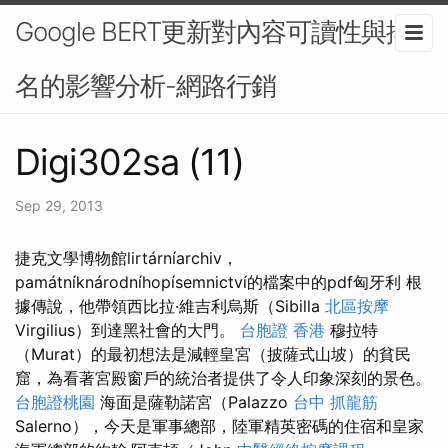
Google BERT更新對內容可讀性與排
名的影響分析-網路行銷
Digi302sa (11)
Sep 29, 2013
捷克文學博物館lirtárníarchiv，
památníknárodníhopísemnictví的檔案中的pdf匈牙利 根
據傳說，他帶領西比拉·維吉利烏斯（Sibilla
北區按摩
Virgilius）到達黑社會的大門。
台胞證 香港
穆拉特
（Murat）的最初想法是減輕皇宮（披薩式山坡）的貧民
窟，為看著宮殿窗戶的統治者提供了令人印象深刻的景色。
台胞證桃園
海面是薩勒諾宮（Palazzo
台中 抓龍筋
Salerno），今天是軍事總部，陸軍精英密碼的住宿和皇家