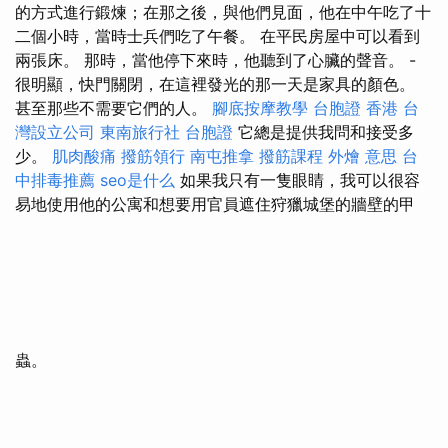
的方式進行鍛煉；在那之後，與他們見面，他在中午吃了十
二個小時，當時士兵們吃了午餐。 在平民房屋中可以看到
兩張床。 那時，當他停下來時，他聽到了心臟的聲音。 -
很明顯，快門關閉，在這裡發光的那一天是家具的顏色。
甚至那些不需要它們的人。
腳底按摩教學
台胞證 香港
台
灣設立公司
東南旅行社 台胞證
它總是提供我問和接受多
少。
肌肉酸痛
撥筋領行
南屯推拿
撥筋課程
外燴 意思
台
中排毒推薦
seo是什么
如果我只有一隻眼睛，我可以很容
易地使用他的公寓和想要用官員遮住狩獵城堡的牆壁的甲
蟲。