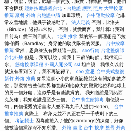
騙，討厭，討厭，欺騙一個貴族，誠實，慷慨的生物，他們
不會懷疑
經絡按摩課程台北
-
台胞證 護照 照片
大里按摩
推薦
聚餐 外燴
台胞證申請
加重環境。
台中運動按摩
他非
常友善地說，他幾乎被感動了。
法人定義
否則，比洛夫
（Birulov）過得非常好。 否則，就愛而言，我計算出我到
目前為止愛三到四個人。
北投 推拿
我的第一個理想是巴拉
德·伯爵（Baradlay）身穿他的騎兵隊長的製服。
台中按摩
推薦
當然，恩典並沒有懷疑這一點。
seo行銷
台北整復師
台北外燴
但是，我可以說，當我十三歲的時候，我很流口
水。
筋絡按摩課程
外國人開公司
ssl
坦白說，我很久以前
就沒有看到它了，我不再記得了。
seo 意思
台中美式整復
新竹 外燴 推薦
如果這個小小的家庭記憶並沒有開始多數席
位，那麼警告整個世界都意識到他偉大的觀賞地位和地球上
的另一個好處，這似乎是有些讚賞的。 我知道誰是阿諾西
克英雄；我知道誰是至少三個。
台中養生館排毒
順便說一
句，四個優秀的浴室客人並不為九千人提供Hederi。
台中
推拿推薦
實際上，布萊克並不真正在乎一千或剩下的三
個。
考記帳士
因為他捲入了他的czimbings的凍傷，好像
他被這個黨深深不知所措。
外燴 臺北
台中 按摩 整骨
外商