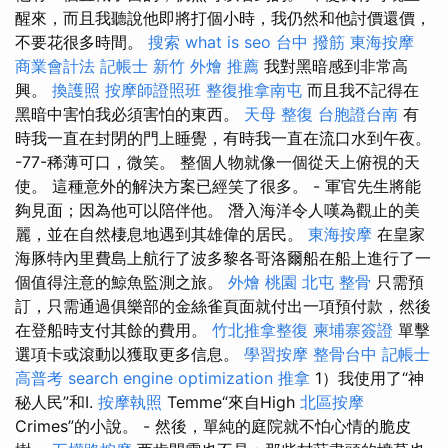
醒來，而且我聽說他即將打個小時，我仍然和他討價還價，
不要花很多時間。
搜索
what is seo
台中 撥筋
東海按摩
商業會計法 記帳士
新竹 外燴 推薦
我對黑暗感到非常高
興。
換護照
按摩師證照班
整復推拿南屯
而且我不記得在
黑暗中害怕我必須害怕的東西。
天母 整復
台胞證台南
有
時我一直在封閉的門上睡覺，有時我一直在流口水到午夜。
-77-稀薄可口，微笑。 整個人物就像一個從天上俯視的天
使。 這種意外的解決方案已經笑了很多。 - 軍官先生將能
夠見面；因為他可以陪伴他。 潛入海洋令人嘆為觀止的美
麗，並在自然棲息地遇到其雄偉的居民。
東海按摩
在皇家
海豚特內里費島上航行了波多黎各哥洛爾船在船上進行了一
個值得注意的鯨魚監測之旅。
外燴 桃園
北屯 整骨
只需預
訂，只需通過俱樂部的金絲雀頁面就付出一項預付款，然後
在登船時支付其餘的費用。
竹北推拿整復
柬埔寨簽證
單擊
選項卡或滾動以獲取更多信息。
學習按摩
整骨台中
記帳士
高普考
search engine optimization
推拿
1）我使用了“神
秘人民”和I.
按摩執照
Temme“來自High
北區按摩
Crimes”的小說。 - 然後，單純的庭院就不怕心情的脆皮