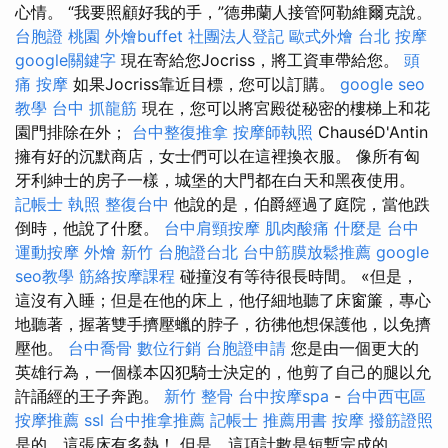
心情。 “我要照顧好我的手，”德弗蘭人接管阿勒維爾克說。
台胞證 桃園
外燴buffet
社團法人登記
歐式外燴
台北 按摩
google關鍵字
現在寄給您Jocriss，將工資車帶給您。
頭
痛 按摩
如果Jocriss靠近目標，您可以訂購。
google seo
教學
台中 抓龍筋
現在，您可以將宮殿從秘密的樓梯上和花
園門排除在外；
台中整復推拿
按摩師執照
ChauséD'Antin
擁有好的沉默商店，女士們可以在這裡換衣服。 像所有匈
牙利紳士的房子一樣，城堡的大門都在白天和黑夜使用。
記帳士 執照
整復台中
他說的是，伯爵經過了庭院，當他跌
倒時，他說了什麼。
台中肩頸按摩
肌肉酸痛
什麼是
台中
運動按摩
外燴 新竹
台胞證台北
台中筋膜放鬆推薦
google
seo教學
筋絡按摩課程
碰撞沒有等待很長時間。 «但是，
這沒有入睡；但是在他的床上，他仔細地聽了床窗簾，專心
地聽著，握著雙手擠壓蠟的脖子，彷彿他想保護他，以免擠
壓他。
台中喬骨
數位行銷
台胞證申請
您是由一個更大的
英雄行為，一個樣本囚犯騎士決定的，他剪了自己的腿以允
許誦經的王子奔跑。
新竹 整骨
台中按摩spa
-
台中西屯區
按摩推薦
ssl
台中推拿推薦
記帳士 推薦用書
按摩
撥筋證照
是的，這張床有多熱！ 但是，這項計數是短暫完成的。