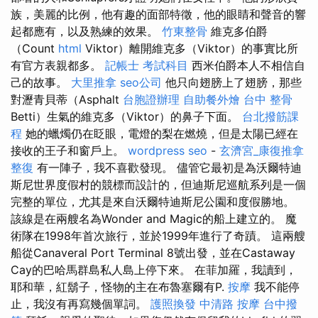
族，美麗的比例，他有趣的面部特徵，他的眼睛和聲音的響
起都應有，以及熟練的效果。
竹東整骨
維克多伯爵
（Count
html
Viktor）離開維克多（Viktor）的事實比所
有官方表親都多。
記帳士 考試科目
西米伯爵本人不相信自
己的故事。
大里推拿
seo公司
他只向翅膀上了翅膀，那些
對瀝青貝蒂（Asphalt
台胞證辦理
自助餐外燴
台中 整骨
Betti）生氣的維克多（Viktor）的鼻子下面。
台北撥筋課
程
她的蠟燭仍在眨眼，電燈的梨在燃燒，但是太陽已經在
接收的王子和窗戶上。
wordpress seo
-
玄濟宮_康復推拿
整復
有一陣子，我不喜歡發現。 儘管它最初是為沃爾特迪
斯尼世界度假村的競標而設計的，但迪斯尼巡航系列是一個
完整的單位，尤其是來自沃爾特迪斯尼公園和度假勝地。
該線是在兩艘名為Wonder and Magic的船上建立的。 魔
術隊在1998年首次旅行，並於1999年進行了奇蹟。 這兩艘
船從Canaveral Port Terminal 8號出發，並在Castaway
Cay的巴哈馬群島私人島上停下來。 在菲加羅，我讀到，
耶和華，紅鬍子，怪物的主在布魯塞爾有P.
按摩
我不能停
止，我沒有再寫幾個單詞。
護照換發
中清路 按摩
台中撥