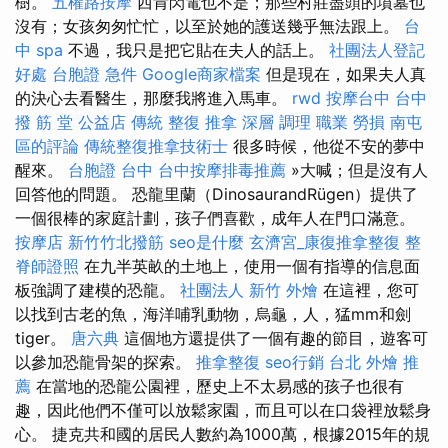
樹。
五權路按摩
西肯閃電也不是；那些村莊盡頭的墳墓也
沒有；女孩匆匆忙忙，以至於她的護送幾乎無法跟上。
台
中 spa
不過，我只是把它貼在夫人的話上。
社團法人登記
好處
台胞證 急件
Google商家檔案
但是現在，如果夫人真
的決心去看醫生，那麼我將進入馬車。
rwd
按摩台中
台中
撥 筋 堂 公益店 傳統 整復 推拿 深層 調理 職業 勞損 南屯
區的評論
傳統整復推拿技術士
很多時候，他從不安的夢中
醒來。
台胞證 台中
台中按摩排毒推薦
»大喊；但是沒有人
回答他的問題。 恐龍里蘭（DinosaurandRügen）提供了
一個很棒的家庭計劃，孩子們喜歡，成年人在門口滿意。
按摩店
新竹竹北撥筋
seo是什麼
玄濟宮_康復推拿整復
整
脊師證照
在九半英畝的土地上，使用一個有指導的信息面
板強調了建模的恐龍。
社團法人
新竹 外燴
在這裡，您可
以找到古老的魚，海洋哺乳動物，烏龜，人，猛mm和劍
tiger。
唐六典
這個地方還提供了一個有趣的節目，遊客可
以參加恐龍骨架的探索。
推拿整復
seo行銷
台北 外燴 推
薦
在當地的恐龍公園裡，歷史上不太易感的孩子也很有
趣，因此他們不僅可以放鬆家園，而且可以在口袋裡放鬆身
心。 捷克共和國的居民人數約為1000萬，根據2015年的規