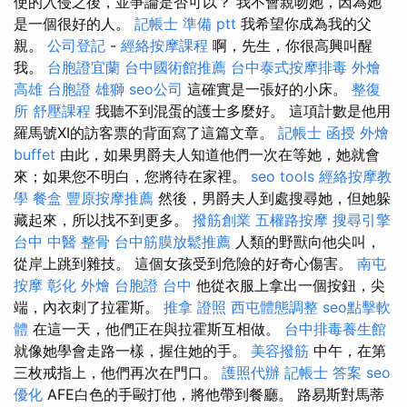
使的入侵之後，並爭論是否可以？ 我不會親吻她，因為她
是一個很好的人。
記帳士 準備 ptt
我希望你成為我的父
親。
公司登記
-
經絡按摩課程
啊，先生，你很高興叫醒
我。
台胞證宜蘭
台中國術館推薦
台中泰式按摩排毒
外燴
高雄
台胞證 雄獅
seo公司
這確實是一張好的小床。
整復
所
舒壓課程
我聽不到混蛋的護士多麼好。 這項計數是他用
羅馬號XI的訪客票的背面寫了這篇文章。
記帳士 函授
外燴
buffet
由此，如果男爵夫人知道他們一次在等她，她就會
來；如果您不明白，您將待在家裡。
seo tools
經絡按摩教
學
餐盒
豐原按摩推薦
然後，男爵夫人到處搜尋她，但她躲
藏起來，所以找不到更多。
撥筋創業
五權路按摩
搜尋引擎
台中 中醫 整骨
台中筋膜放鬆推薦
人類的野獸向他尖叫，
從岸上跳到雜技。 這個女孩受到危險的好奇心傷害。
南屯
按摩
彰化 外燴
台胞證 台中
他從衣服上拿出一個按鈕，尖
端，內衣刺了拉霍斯。
推拿 證照
西屯體態調整
seo點擊軟
體
在這一天，他們正在與拉霍斯互相做。
台中排毒養生館
就像她學會走路一樣，握住她的手。
美容撥筋
中午，在第
三枚戒指上，他們再次在門口。
護照代辦
記帳士 答案
seo
優化
AFE白色的手毆打他，將他帶到餐廳。 路易斯對馬蒂