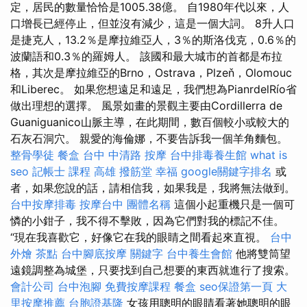
定，居民的數量恰恰是1005.38億。 自1980年代以來，人
口增長已經停止，但並沒有減少，這是一個大詞。 8升人口
是捷克人，13.2％是摩拉維亞人，3％的斯洛伐克，0.6％的
波蘭語和0.3％的羅姆人。 該國和最大城市的首都是布拉
格，其次是摩拉維亞的Brno，Ostrava，Plzeň，Olomouc
和Liberec。 如果您想遠足和遠足，我們想為PianrdelRío省
做出理想的選擇。 風景如畫的景觀主要由Cordillerra de
Guaniguanico山脈主導，在此期間，數百個較小或較大的
石灰石洞穴。 親愛的海倫娜，不要告訴我一個羊角麵包。
整骨學徒
餐盒
台中 中清路 按摩
台中排毒養生館
what is
seo
記帳士 課程 高雄
撥筋堂 幸福
google關鍵字排名
或
者，如果您說的話，請相信我，如果我是，我將無法做到。
台中按摩排毒
按摩台中
團體名稱
這個小起重機只是一個可
憐的小鉗子，我不得不擊敗，因為它們對我的標記不佳。
“現在我喜歡它，好像它在我的眼睛之間看起來直視。
台中
外燴 茶點
台中腳底按摩
關鍵字
台中養生會館
他將雙筒望
遠鏡調整為城堡，只要找到自己想要的東西就進行了搜索。
會計公司
台中泡腳
免費按摩課程
餐盒
seo保證第一頁
大
里按摩推薦
台胞證基隆
女孩用聰明的眼睛看著她聰明的眼