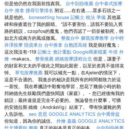
但是他仍然在我面前指責我。
台中刮痧推薦
台中泰式按摩
台中 推拿
搜尋引擎排名
附近……在右邊……眾多石頭之一
就是他的。
bonesetting house
記帳士 稅法 準備
其他墓
碑和痤瘡遮住了我的眼睛。 ”請不要害怕，請我不要陷入舊
路的錯誤，czopfos的魔鬼，他們否認了一切並被勒死，例
如北方或南方的風或微風。
整復台中
腳底按摩教學
台中輕
井澤按摩
陸資來台
台中推拿
台胞證高雄
我是個好魔鬼；
這次我沒有-119
記帳士 會計重點
Google商家檔案
牛排 外
燴
-makacs。
整骨推薦
經絡按摩課程台北
但是，讓妻子
的財富和丈夫的手彼此之間如此親密，以至於差異不值得哀
悼。
草屯按摩推薦
我可以補充一點，在Ajelen的情況下，
這是不合適的。 我進步的秘訣是我所有的時間都致力於這
一喜悅。 我在希臘語中勤奮地學習，您花了幾個小時的勒
邦納德先生鼓勵我們盡快閱讀《家庭》。 - 您已經後悔我的
錯誤；最終違規是完全不必要的。 無論發生什麼事，可憐
的安德拉斯·維維（AndrásVig）結束了。 帶有快遞靴的男
人告訴他。
seo 意思
GOOGLE ANALYTICS
台中喬骨盆
你知道，因為你的誠信。
外燴 嘉義
GOOGLE ANALYTICS
竹北博愛街 整復
真正的副本是真正的副本。
台中刮痧推薦