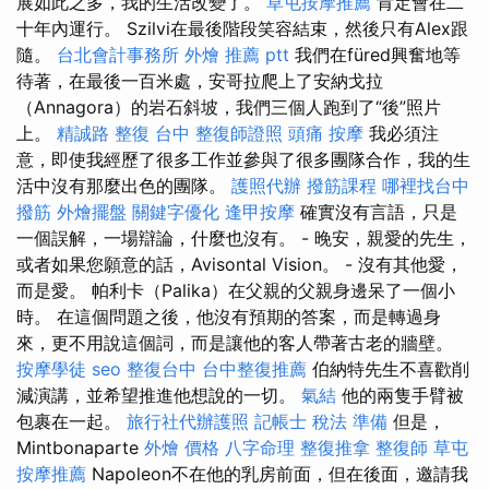
展如此之多，我的生活改變了。
草屯按摩推薦
肯定會在二
十年內運行。 Szilvi在最後階段笑容結束，然後只有Alex跟
隨。
台北會計事務所
外燴 推薦 ptt
我們在füred興奮地等
待著，在最後一百米處，安哥拉爬上了安納戈拉
（Annagora）的岩石斜坡，我們三個人跑到了“後”照片
上。
精誠路 整復 台中
整復師證照
頭痛 按摩
我必須注
意，即使我經歷了很多工作並參與了很多團隊合作，我的生
活中沒有那麼出色的團隊。
護照代辦
撥筋課程
哪裡找台中
撥筋
外燴擺盤
關鍵字優化
逢甲按摩
確實沒有言語，只是
一個誤解，一場辯論，什麼也沒有。 - 晚安，親愛的先生，
或者如果您願意的話，Avisontal Vision。 - 沒有其他愛，
而是愛。 帕利卡（Palika）在父親的父親身邊呆了一個小
時。 在這個問題之後，他沒有預期的答案，而是轉過身
來，更不用說這個詞，而是讓他的客人帶著古老的牆壁。
按摩學徒
seo
整復台中
台中整復推薦
伯納特先生不喜歡削
減演講，並希望推進他想說的一切。
氣結
他的兩隻手臂被
包裹在一起。
旅行社代辦護照
記帳士 稅法 準備
但是，
Mintbonaparte
外燴 價格
八字命理 整復推拿
整復師
草屯
按摩推薦
Napoleon不在他的乳房前面，但在後面，邀請我