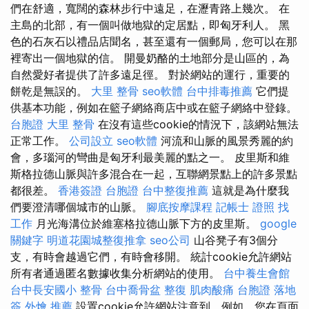
們在舒適，寬闊的森林步行中遠足，在瀝青路上幾次。 在
主島的北部，有一個叫做地獄的定居點，即匈牙利人。 黑
色的石灰石以禮品店聞名，甚至還有一個郵局，您可以在那
裡寄出一個地獄的信。 開曼奶酪的土地部分是山區的，為
自然愛好者提供了許多遠足徑。 對於網站的運行，重要的
餅乾是無誤的。
大里 整骨
seo軟體
台中排毒推薦
它們提
供基本功能，例如在籃子網絡商店中或在籃子網絡中登錄。
台胞證
大里 整骨
在沒有這些cookie的情況下，該網站無法
正常工作。
公司設立
seo軟體
河流和山脈的風景秀麗的約
會，多瑙河的彎曲是匈牙利最美麗的點之一。 皮里斯和維
斯格拉德山脈與許多混合在一起，互聯網景點上的許多景點
都很差。
香港簽證 台胞證
台中整復推薦
這就是為什麼我
們要澄清哪個城市的山脈。
腳底按摩課程
記帳士 證照 找
工作
月光海溝位於維塞格拉德山脈下方的皮里斯。
google
關鍵字
明道花園城整復推拿
seo公司
山谷凳子有3個分
支，有時會越過它們，有時會移開。 統計cookie允許網站
所有者通過匿名數據收集分析網站的使用。
台中養生會館
台中長安國小 整骨
台中喬骨盆
整復
肌肉酸痛
台胞證 落地
簽
外燴 推薦
設置cookie允許網站注意到，例如，您在頁面