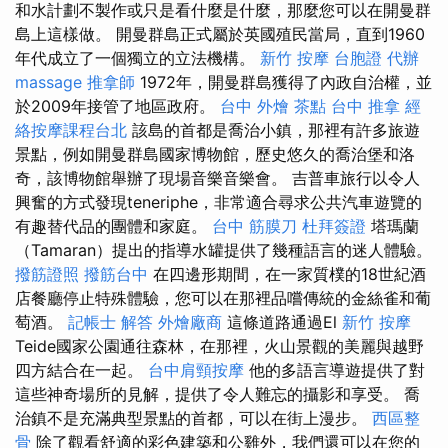
和水計劃不製作或只是看什麼是什麼，那麼您可以在開曼群
島上這樣做。 開曼群島正式屬於英國殖民當局，直到1960
年代成立了一個獨立的立法機構。
新竹 按摩
台胞證 代辦
massage
推拿師
1972年，開曼群島獲得了內政自治權，並
於2009年接管了地區政府。
台中 外燴 茶點
台中 推拿
經
絡按摩課程台北
該島的首都是喬治小鎮，那裡有許多旅遊
景點，例如開曼群島國家博物館，歷史悠久的喬治堡和洛
奇，該博物館舉辦了現場音樂音樂會。 吉普車旅行以令人
興奮的方式發現teneriphe，非常適合尋求公共汽車遊覽的
有趣替代品的團體和家庭。
台中 筋膜刀
杜拜簽證
塔瑪蘭
（Tamaran）提出的指導水罐提供了幾種語言的迷人體驗。
撥筋證照
撥筋台中
在四邊形期間，在一家質樸的18世紀酒
店餐廳停止特殊體驗，您可以在那裡品嚐傳統的金絲雀和葡
萄酒。
記帳士 解答
外燴廠商
這條道路通過El
新竹 按摩
Teide國家公園通往森林，在那裡，火山景觀的美麗與越野
四方結合在一起。
台中肩頸按摩
他的多語言導遊提供了對
這些神奇場所的見解，提供了令人難忘的攝影和享受。 喬
治鎮不是充滿典型景點的首都，可以在街上漫步。
西區整
骨
除了觀看舒適的彩色建築和公雞外，我們還可以在您的