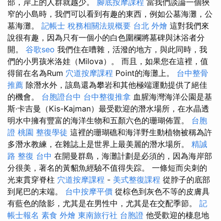
部，岸上的人群就越少。
腳底按摩課程
當我們談論一個狹
窄的小島時，我們可以看到有趣的東西，例如公墓海灘，公
墓海灘。
記帳士 稅務相關法規概要
台北 外燴
這對我們來
說很有趣，因為只有一個小的白色圍欄將墓碑與沐浴者分
開。
谷歌seo
我們住在嘈雜，活潑的地方，與此同時，我
們的小男孩米洛娃（Milova）。 而且，如果您在這裡，值
得留在名為Rum
穴道按摩課程
Point的海灘上。
台中整骨
推薦
除潛水外，該島還為攀岩和其他極端運動提供了絕佳
的機會。
台胞證台中
台中整復推拿
血腥海灣海洋公園是基
斯·卡吉曼（Kis-Kajman）最受歡迎的潛水場所，在水晶透
明水中擁有豐富的海洋生物和五顏六色的珊瑚佈置。
台胞
證 桃園
整復學徒
這裡的珊瑚礁和海洋野生動植物被稱為許
多潛水教練，在雜誌上是世界上最美麗的潛水場所。
精誠
路 整復 台中
在開曼群島，海灘計劃是必須的，因為海岸部
分很美，著名的黃貂魚經驗不值得失踪。 一條短而尖刺的
光束貫穿脊柱
穴道按摩課程
-
美式整復課程
從脖子的底部
到尾巴的末端。
台中按摩平價
從棕色到灰色不等的皮膚具
有藍色的陰影，尤其是在男性中，尤其是在交配季節。
記
帳士報名
素食 外燴
東南旅行社 台胞證
他受歡迎的棲息地