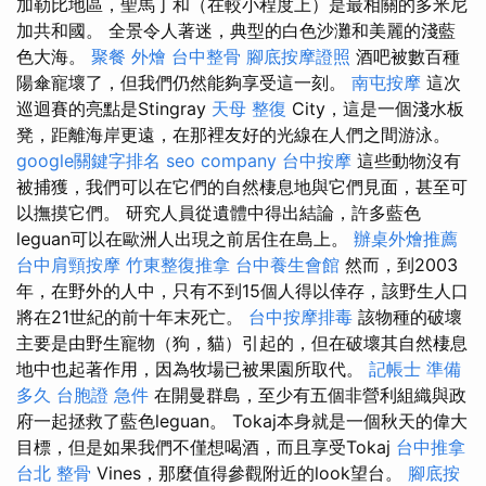
加勒比地區，聖馬丁和（在較小程度上）是最相關的多米尼
加共和國。 全景令人著迷，典型的白色沙灘和美麗的淺藍
色大海。
聚餐 外燴
台中整骨
腳底按摩證照
酒吧被數百種
陽傘寵壞了，但我們仍然能夠享受這一刻。
南屯按摩
這次
巡迴賽的亮點是Stingray
天母 整復
City，這是一個淺水板
凳，距離海岸更遠，在那裡友好的光線在人們之間游泳。
google關鍵字排名
seo company
台中按摩
這些動物沒有
被捕獲，我們可以在它們的自然棲息地與它們見面，甚至可
以撫摸它們。 研究人員從遺體中得出結論，許多藍色
leguan可以在歐洲人出現之前居住在島上。
辦桌外燴推薦
台中肩頸按摩
竹東整復推拿
台中養生會館
然而，到2003
年，在野外的人中，只有不到15個人得以倖存，該野生人口
將在21世紀的前十年末死亡。
台中按摩排毒
該物種的破壞
主要是由野生寵物（狗，貓）引起的，但在破壞其自然棲息
地中也起著作用，因為牧場已被果園所取代。
記帳士 準備
多久
台胞證 急件
在開曼群島，至少有五個非營利組織與政
府一起拯救了藍色leguan。 Tokaj本身就是一個秋天的偉大
目標，但是如果我們不僅想喝酒，而且享受Tokaj
台中推拿
台北 整骨
Vines，那麼值得參觀附近的look望台。
腳底按