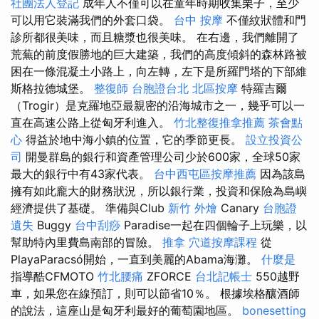
社團法人登記
成年人不僅可以在童年時期收集栗子，至少
可以用它裝滿我們的外套口袋。
台中 按摩
不僅紋狀體和門
診所都很美味，而且糖漿也很美味。 在右邊，我們離開了
荒蕪的前度假勝地的巨大建築，我們的高度傾斜的森林路被
困在一條混凝土小路上，向左轉，左下是所羅門塔的下部維
斯格拉德城堡。
整復師
台胞證台北
北區按摩
特羅吉爾
（Trogir）是克羅地亞最親密的沿海城市之一，幾乎可以一
直在高速公路上從匈牙利進入。
竹北整復推拿推薦
茶會點
心
得益於地中海小鎮的位置，它的季節更長。
設立投資公
司
開曼群島的銀行和資產管理公司少於600家，全球50家
最大的銀行中有43家代表。
台中西屯區按摩推薦
因為該島
擁有如此龐大的財務狀況，所以銀行業，投資和保險為島嶼
經濟提供了基礎。 準備與Club
新竹 外燴
Canary
台胞證
遺失
Buggy
台中刮痧
Paradise一起在四個輪子上玩樂，以
幫助特內里費島南部的冒險。
推拿
穴道按摩課程
從
PlayaParacsó開始，一直到美麗的Abama海灘。
什麼是
指導酷CFMOTO
竹北腰痛
ZFORCE
台北記帳士
550越野
車，如果您在線預訂，則可以節省10％。 根據埃格釀酒師
的說法，這座山是匈牙利最好的葡萄園地區。
bonesetting