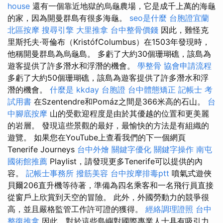
house
還有一個靠近地獄的烏龜農場，它是成千上萬的海龜
的家，因為開曼群島有很多海龜。
seo是什麼
台胞證宜蘭
北區按摩
搜尋引擎
大里推拿
台中整骨價錢
因此，難怪克
里斯托夫·哥倫布（KristófColumbus）在1503年發現時，
他稱開曼群島為烏龜島。 多虧了大約30個珊瑚礁，該島為
遊客提供了許多潛水和浮潛的機會。
學整骨
協會申請流程
多虧了大約50個珊瑚礁，該島為遊客提供了許多潛水和浮
潛的機會。
什麼是
kkday 台胞證
台中體態矯正
記帳士 考
試用書
在Szentendre和Pomáz之間是366米高的石山。
台
中腳底按摩
山的受歡迎程度是由於其優越的位置和更美麗
的岩層。 發現這些景觀的最好，最愉快的方法是有組織的
遊覽。 如果您在YouTube上查看我們的下一個網頁
Tenerife Journeys
台中外燴
關鍵字優化
關鍵字操作
南屯
國術館推薦
Playlist，請發現更多Tenerife可以提供的內
容。
記帳士事務所
撥筋美容
台中按摩排毒ptt
噴氣式遊俠
貝爾206直升機等待著，準備為四名乘客和一名飛行員直接
從窗戶上欣賞到天空的冒險。 此外，外國勞動力的競爭很
高，並且嚴格監管工作許可證的獲得。
經絡調理證照
台中
整復推拿
因此，對於這些島嶼對國際專業人士具有吸引力