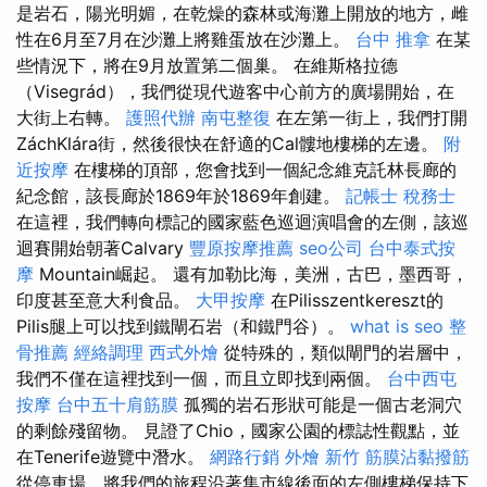
是岩石，陽光明媚，在乾燥的森林或海灘上開放的地方，雌
性在6月至7月在沙灘上將雞蛋放在沙灘上。
台中 推拿
在某
些情況下，將在9月放置第二個巢。 在維斯格拉德
（Visegrád），我們從現代遊客中心前方的廣場開始，在
大街上右轉。
護照代辦
南屯整復
在左第一街上，我們打開
ZáchKlára街，然後很快在舒適的Cal髏地樓梯的左邊。
附
近按摩
在樓梯的頂部，您會找到一個紀念維克託林長廊的
紀念館，該長廊於1869年於1869年創建。
記帳士 稅務士
在這裡，我們轉向標記的國家藍色巡迴演唱會的左側，該巡
迴賽開始朝著Calvary
豐原按摩推薦
seo公司
台中泰式按
摩
Mountain崛起。 還有加勒比海，美洲，古巴，墨西哥，
印度甚至意大利食品。
大甲按摩
在Pilisszentkereszt的
Pilis腿上可以找到鐵閘石岩（和鐵門谷）。
what is seo
整
骨推薦
經絡調理
西式外燴
從特殊的，類似閘門的岩層中，
我們不僅在這裡找到一個，而且立即找到兩個。
台中西屯
按摩
台中五十肩筋膜
孤獨的岩石形狀可能是一個古老洞穴
的剩餘殘留物。 見證了Chio，國家公園的標誌性觀點，並
在Tenerife遊覽中潛水。
網路行銷
外燴 新竹
筋膜沾黏撥筋
從停車場，將我們的旅程沿著集市線後面的左側樓梯保持下