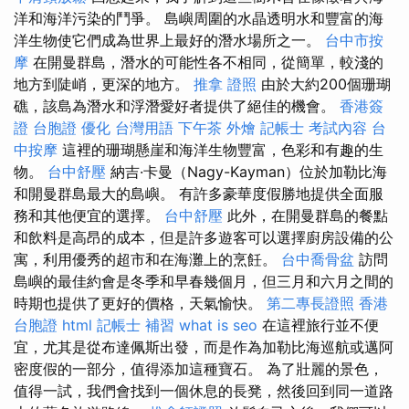
洋和海洋污染的鬥爭。 島嶼周圍的水晶透明水和豐富的海
洋生物使它們成為世界上最好的潛水場所之一。
台中市按
摩
在開曼群島，潛水的可能性各不相同，從簡單，較淺的
地方到陡峭，更深的地方。
推拿 證照
由於大約200個珊瑚
礁，該島為潛水和浮潛愛好者提供了絕佳的機會。
香港簽
證 台胞證
優化 台灣用語
下午茶 外燴
記帳士 考試內容
台
中按摩
這裡的珊瑚懸崖和海洋生物豐富，色彩和有趣的生
物。
台中舒壓
納吉·卡曼（Nagy-Kayman）位於加勒比海
和開曼群島最大的島嶼。 有許多豪華度假勝地提供全面服
務和其他便宜的選擇。
台中舒壓
此外，在開曼群島的餐點
和飲料是高昂的成本，但是許多遊客可以選擇廚房設備的公
寓，利用優秀的超市和在海灘上的烹飪。
台中喬骨盆
訪問
島嶼的最佳約會是冬季和早春幾個月，但三月和六月之間的
時期也提供了更好的價格，天氣愉快。
第二專長證照
香港
台胞證
html
記帳士 補習
what is seo
在這裡旅行並不便
宜，尤其是從布達佩斯出發，而是作為加勒比海巡航或邁阿
密度假的一部分，值得添加這種寶石。 為了壯麗的景色，
值得一試，我們會找到一個休息的長凳，然後回到同一道路