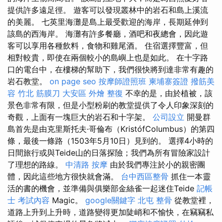
提供許多遠足徑。 遊客可以發現叢林中的岩石和島上溪流
的美麗。 七英里海灘是島上最受歡迎的海岸，長期延伸到
該島的西海岸。 海灘有許多餐廳，酒吧和夜總會，因此遊
客可以享用各種飲料，食物和雞尾酒。 住宿選擇豐富，但
相對較貴，即使在兩個較小的島嶼上也是如此。 在十字路
口的電台中，在樓梯的幫助下，我們很快將到達非常有趣的
岩石教堂。
on page seo
按摩師證照班
柬埔寨簽證
撥筋美
容
竹北 筋膜刀
大安區 外燴
整復
不幸的是，由於植被，該
景色非常有限，但是小型粉刷的教堂提供了令人印象深刻的
奇觀，上面有一塊巨大的岩石和十字架。
公司設立
開曼群
島首先是由克里斯托夫·哥倫布（KristófColumbus）的第四
條，最後一條路（1503年5月10日）見到的。 選擇4小時的
日間旅行或與Teide山的日落探險；我們為所有冒險家設計
了理想的路線。
中清路 按摩
由於我們專注於小的親密團
體，因此這些地方很快就會滿。
台中西區整骨
抓住一本靈
活的書的機會，並準備與俱樂部金絲雀一起迷住Teide
記帳
士 考試內容
Magic。
google關鍵字
北屯 整骨
從教堂裡，
道路上升到上升時，道路變得更加陡峭和不愉快，在竊竊私