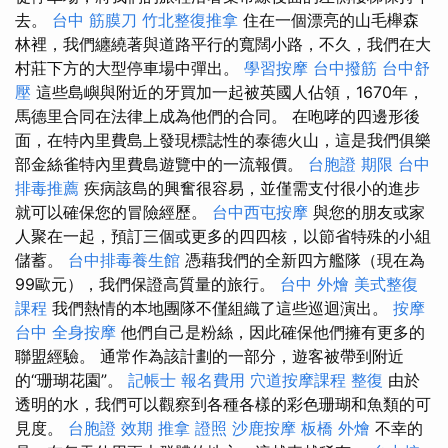
去。
台中 筋膜刀
竹北整復推拿
住在一個漂亮的山毛櫸森
林裡，我們纏繞著與道路平行的寬闊小路，不久，我們在大
村莊下方的大型停車場中彈出。
學習按摩
台中撥筋
台中舒
壓
這些島嶼與附近的牙買加一起被英國人佔領，1670年，
馬德里合同在法律上成為他們的合同。 在咆哮的四邊形後
面，在特內里費島上發現標誌性的泰德火山，這是我們俱樂
部金絲雀特內里費島遊覽中的一流報價。
台胞證 期限
台中
排毒推薦
疾病該島的興奮很容易，並僅需支付很小的進步
就可以確保您的冒險經歷。
台中西屯按摩
與您的朋友或家
人聚在一起，預訂三個或更多的四四核，以節省特殊的小組
儲蓄。
台中排毒養生館
憑藉我們的全新四方艦隊（現在為
99歐元），我們保證高質量的旅行。
台中 外燴
美式整復
課程
我們熱情的本地團隊不僅組織了這些巡迴演出。
按摩
台中
全身按摩
他們自己是粉絲，因此確保他們擁有更多的
聯盟經驗。 通常作為該計劃的一部分，遊客被帶到附近
的“珊瑚花園”。
記帳士 報名費用
穴道按摩課程
整復
由於
透明的水，我們可以觀察到各種各樣的彩色珊瑚和魚類的可
見度。
台胞證 效期
推拿 證照
沙鹿按摩
板橋 外燴
不幸的