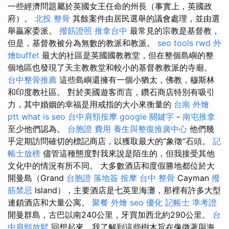
一些經濟問題屬於英國女王任命的州長（事實上，英國政
府）。
北投 整骨
其餘案件由居民選舉的議會處理，並由選
舉贏家委派。
撥筋證照
推拿台中
最常見的宗教是基督教，
但是，基督教被分為無數的教派和教派。
seo tools
rwd
外
燴buffet
最大的社區是英國國教教堂，但在整個島嶼的整
個地區也發現了天主教教堂和較小的基督教教派的寺廟。
台中整骨推薦
這些島嶼還擁有一個小猶太，佛教，穆斯林
和印度教社區。 對於美國遊客而言，鑽石商店特別有吸引
力，其中婚姻的幸福是用戒指的大小來衡量的
台南 外燴
ptt
what is seo
台中肩頸按摩
google 關鍵字
-
南屯推拿
至少他們認為。
台胞證 費用
養生與整復推廣中心
他們幾
乎定期訪問確切的標記商店，以獲取最大的“象徵”石頭。
記
帳士放榜
儘管這種態度對我來說是陌生的，但我接受其他
文化中的情況有所不同。 大多數酒店和度假勝地都位於大
開曼島（Grand
台胞證 落地簽
按摩
台中 整骨
Cayman
撥
筋禁忌
Island），主要酒店是七英里海灘，那裡有許多大型
連鎖酒店和大量公寓。
聚餐 外燴
seo 優化
記帳士 準考證
開曼群島，古巴以南240公里，牙買加西北約290公里。
台
中肩頸放鬆
回想起來，我了解到這些樹木旨在像徵著與海