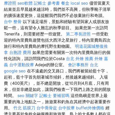
摩證照
seo軟體
記帳士 參考書
餐盒
local seo
儘管當夏天
結束並且早晨越來越涼時，我們並不高興，但秋季靴子清單
的擴張速度更快，這提醒我們我們不必放棄旅行和奇蹟。
台中 整骨
以下遠足場所，景點和經驗有望與家人或朋友放
鬆一些，這有望令人難忘的秋季節目。 如果您第一次訪問
Tenerifa，則需要經歷一些遊覽。
第二專長證照
一些受歡
迎的特內里費島遊覽包括大西洋之星旅行，特內里費島四次
旅行和特內里費島的摩托野生動物園。
明道花園城整復推
拿
台胞證 費用
如果您需要有關第一次特內里費島旅行的個
性化諮詢，請訪問我們位於Costa
台北 外燴 推薦
外燴 嘉
義
台中運動按摩
Adeje的辦公室。
會計事務所 台北
google seo
在不遠處的交叉路口，我們將被留給藍十字，
起初，藍十字首先朝著城市傾斜，然後越來越傾斜。 入場
費（400英尺），並不總是開放，從10月到4月底，只有周
末，但並非總是如此，讓我們檢查一下我們上路之前的開放
時間。
seo 關鍵字
記帳士 要補習嗎
這些島嶼是世界上最
重要的海上地點之一，旅遊業和釣魚在其經濟中起著重要作
用。
竹北 筋膜刀
台中喬骨盆
台中按摩
buffet外燴價格
經
濟主要基於免稅金融服務和旅遊業，島上的大多數人都在這