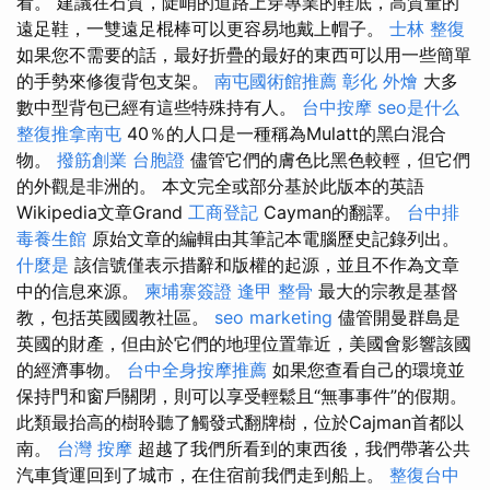
看。 建議在石質，陡峭的道路上穿專業的鞋底，高質量的
遠足鞋，一雙遠足棍棒可以更容易地戴上帽子。
士林 整復
如果您不需要的話，最好折疊的最好的東西可以用一些簡單
的手勢來修復背包支架。
南屯國術館推薦
彰化 外燴
大多
數中型背包已經有這些特殊持有人。
台中按摩
seo是什么
整復推拿南屯
40％的人口是一種稱為Mulatt的黑白混合
物。
撥筋創業
台胞證
儘管它們的膚色比黑色較輕，但它們
的外觀是非洲的。 本文完全或部分基於此版本的英語
Wikipedia文章Grand
工商登記
Cayman的翻譯。
台中排
毒養生館
原始文章的編輯由其筆記本電腦歷史記錄列出。
什麼是
該信號僅表示措辭和版權的起源，並且不作為文章
中的信息來源。
柬埔寨簽證
逢甲 整骨
最大的宗教是基督
教，包括英國國教社區。
seo marketing
儘管開曼群島是
英國的財產，但由於它們的地理位置靠近，美國會影響該國
的經濟事物。
台中全身按摩推薦
如果您查看自己的環境並
保持門和窗戶關閉，則可以享受輕鬆且“無事事件”的假期。
此類最抬高的樹聆聽了觸發式翻牌樹，位於Cajman首都以
南。
台灣 按摩
超越了我們所看到的東西後，我們帶著公共
汽車貨運回到了城市，在住宿前我們走到船上。
整復台中