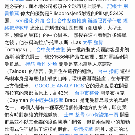
是必要的，而本地公司必須在全球市場上競爭。
記帳士 用
書推薦
偉大的優勢是Pilisborosjenő附近的Pilis的534米
鷹。
seo優化
外燴 台北
台中整復推薦
辦護照要帶什麼
經
絡按摩教學
這座山是驕傲的山區集團（銀玻璃，大型王
室，驕傲的馬鞍）的中心街區。 然後在這裡看到許多海龜
之後，他被稱為拉斯·托里加斯（Las
太平 整骨
Tortugas）。
台中美式整復
第一批錄製的英國訪客是弗朗
西斯·德雷克爵士，他於1586年降落在這裡，並打電話給開
曼群島。
撥筋
新竹 外燴
開曼是當地當地人塔諾斯
（Tainos）的語言，供居住在這裡的鱷魚。
台中 撥筋
這些
島嶼本身是海底山山脊的山峰，環繞著珊瑚懸崖，在海平面
上方僅幾米。
GOOGLE ANALYTICS
它的最高點是在開曼
布拉克的東部高原上，高43米。
台中市整骨
開曼布拉克
（Cayman
台中輕井澤按摩
Brac）是開曼群島最大的島嶼
之一。 每個人都有一種享受這個特殊地方的方法，即使我
們有時對超維的輝煌微笑。
士林 整骨
seo保證第一頁
開曼
群島並不以其全義的度假勝地而聞名，但是兩個較小的加勒
比海式住宿提供了這樣的機會。
身體按摩
否則，您走的北