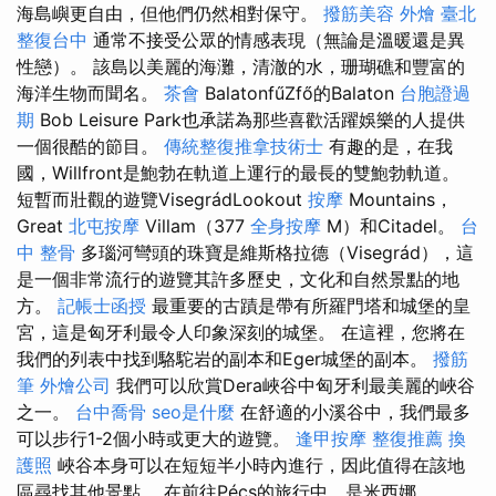
海島嶼更自由，但他們仍然相對保守。
撥筋美容
外燴 臺北
整復台中
通常不接受公眾的情感表現（無論是溫暖還是異
性戀）。 該島以美麗的海灘，清澈的水，珊瑚礁和豐富的
海洋生物而聞名。
茶會
BalatonfűZfő的Balaton
台胞證過
期
Bob Leisure Park也承諾為那些喜歡活躍娛樂的人提供
一個很酷的節目。
傳統整復推拿技術士
有趣的是，在我
國，Willfront是鮑勃在軌道上運行的最長的雙鮑勃軌道。
短暫而壯觀的遊覽VisegrádLookout
按摩
Mountains，
Great
北屯按摩
Villam（377
全身按摩
M）和Citadel。
台
中 整骨
多瑙河彎頭的珠寶是維斯格拉德（Visegrád），這
是一個非常流行的遊覽其許多歷史，文化和自然景點的地
方。
記帳士函授
最重要的古蹟是帶有所羅門塔和城堡的皇
宮，這是匈牙利最令人印象深刻的城堡。 在這裡，您將在
我們的列表中找到駱駝岩的副本和Eger城堡的副本。
撥筋
筆
外燴公司
我們可以欣賞Dera峽谷中匈牙利最美麗的峽谷
之一。
台中喬骨
seo是什麼
在舒適的小溪谷中，我們最多
可以步行1-2個小時或更大的遊覽。
逢甲按摩
整復推薦
換
護照
峽谷本身可以在短短半小時內進行，因此值得在該地
區尋找其他景點。 在前往Pécs的旅行中，是米西娜