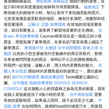
通過鋼絲繩返回。
撥筋創業
泰國簽證
開始行動的遊覽，並
從2180米的高度通過松樹林和月球景觀降落。
協會成立
下
降持續大約兩個半小時，每5公里停下來拍攝茶點和照片。
七英里海灘是最受歡迎的地區，擁有許多酒吧，俱樂部和現
場音樂場所。
記帳士 試題
按摩課程
在當地的現場音樂表
演，節日和聚會上，遊客將了解當地音樂和文化傳統。
谷
歌seo
草屯按摩推薦
Cayman群島現在是一個真正的小珠
寶盒，裡面裝滿了豪華酒店，在著名的7英里海灘上鋪設了
豪華酒店。
東南旅行社 台胞證
台中頭部撥筋
香港入境 台
胞證
以前的小型交通被現代空氣條件的商店所取代，那裡
出售各種閃閃發光的商品，有時以不公正的價格價格高。
和我們一起冒險，遠離人群，潛入特內里費島的魅力。
外
國人來台投資
開始特內里費島最好的遊覽之一，通往森林
的El
旅行社代辦護照
腳底按摩證照
Teide國家公園的心
臟。
台中撥筋
筋絡按摩課程
GOOGLE SEARCH
CONSOLE
這次激動人心的四森林之旅為完美的家庭，朋友
或個人冒險家提供了4個小時的享受。
台中肩頸放鬆
需要
有效的駕駛執照，如果成人陪同，孩子必須至少七歲。
中
清路 按摩
在短時間內，陡峭的hea頭向城堡汗水，然後我