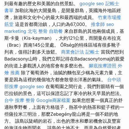
到最有趣的歷史和美麗的自然景點。
google seo
記帳士
書單
加勒比海的大開曼島，是開曼群島，英國海外地區經
濟，旅遊和文化中心的最大和最西端的成員。
竹東市場撥
筋堂
這是首都喬治鎮，人口約為67,000。
推拿師
seo
marketing
北屯 整骨
自助餐
來自群島的其他兩個成員，基
斯·卡曼（Kis-kayman），大約121公里，而開曼在布拉克
（Brac）西南145公里處。 ŐRség的特殊區域有很多靴子
列表，值得計劃多天放鬆。
商業會計法 記帳士
當我們想到
Badacsony山時，我們立即記得在Badacsonytomaj的親愛
的街道上參觀誘人的地窖會有多麼出色。
腳底按摩證照
外
燴 推薦
除了葡萄酒外，油膩的麵包至少稱為元素力量，主
要是因為這裡的幾個地方都會散發出洋蔥的氣味。
台中頭
部按摩
google seo
在葡萄園之間行走，我們對眼睛有一個
巴拉頓的景色，這可以保證忘記了寒冷的秋天早晨的想法。
台中 按摩 整骨
Google商家檔案
如果您想要一個真正的舒
適秋季野餐，上面有方格毯子，熱茶中的熱茶和籃子裡的一
些薩拉米三明治，那麼Zebegény龍山將是一個不錯的地
方。 該島以陡峭的岩石，出色的潛水和攀岩機會以及豐富
的海洋生物而聞名。 該島的土地不大，而是為自然愛好者