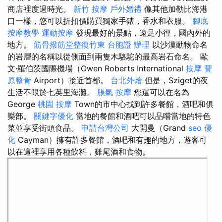
商店裡度過時光。
新竹 按摩
戶外婚禮
像其他加勒比海港
口一樣，您可以折扣價購買獨家手錶，香水和衣服。
腳底
按摩教學
運動按摩
發現最好的景點，遠足小徑，國內外的
地方。
筋骨撥筋堂整復竹東
台胞證 辦理
以沙漠動物命名
的岩層的名稱以從側面到兩隻木駱駝的最高岩石命名。 歐
文·羅伯茨國際機場（Owen Roberts International
按摩
豐
原整骨
Airport）接近首都。
台北外燴
但是，Sziget的夜
生活不限於七英里海灘。
脹氣 按摩
您還可以在名為
George
桃園 按摩
Town的市中心找到許多餐館，酒吧和俱
樂部。
關鍵字優化
當地的餐館和酒吧可以品嚐當地的特色
菜並享受街頭食品。
申請台灣公司
大開曼（Grand
seo 優
化
Cayman）擁有許多餐館，酒吧和有趣的地方，遊客可
以在這裡享用各種飲料，雞尾酒和食物。