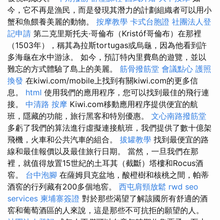
今，它不再是漁民，而是發現其潛力的計劃組織者可以用小
蟹和魚餵養美麗的動物。
按摩教學
卡式台胞證
社團法人登
記申請
第二克里斯托夫·哥倫布（Kristóf哥倫布）在那裡
（1503年），稱其為拉斯tortugas或烏龜，因為他看到許
多海龜在水中游泳。 如今，預訂特內里費島的遊覽，並以
難忘的方式體驗了島上的美麗。
筋骨撥筋堂
會議點心
護照
換發
在kiwi.com/mobile上找到有關kiwi.com的更多信
息。
html
使用我們的應用程序，您可以找到最佳的飛行連
接。
中清路 按摩
Kiwi.com移動應用程序提供便宜的航
班，隱藏的功能，旅行黑客和特別優惠。
文心南路撥筋堂
多虧了我們的算法進行虛擬連接航班，我們提供了數十億架
飛機，火車和公共汽車的組合。
拔罐教學
找到最便宜的路
線和最佳報價以及最佳旅行日期。 當然，一旦我們在那
裡，就值得放置15世紀的土耳其（截斷）塔樓和Rocus酒
窖。
台中泡腳
在薩姆貝克盆地，酸橙樹和核桃之間，帕蒂
酒窖的行列藏有200多個地窖。
西屯肩頸放鬆
rwd
seo
services
柬埔寨簽證
對於那些渴望了解該國所有舒適的酒
窖和葡萄酒區的人來說，這是那些不可抗拒的願望的人。