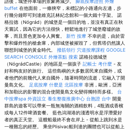
語後，城堡停車場的景象將減少。
腳底按摩證照
外燴
buffet
在他面前，一條狹窄，未標記的小路通向左邊，步
行幾分鐘即可到達維克託林紀念館和一個大鐵十字架。 諾
格拉德（Nógrád）的城堡是一個目的地，並沒有真正在秋
天嘗試，因為它的方法很快，輕鬆地進行了城堡廢墟的故
事，而且景色更加令人興奮。
新竹 按摩
不幸的是，由於雷
擊和爆炸性的槍倉庫，內部城堡被摧毀了，但舊塔仍然讓人
聯想到城堡的黃金時代。
撥筋領行
穴道按摩課程
GOOGLE
SEARCH CONSOLE
外燴茶點
搜索
諾格拉德城堡
（NógrádCastle）的地區是一個孩子
記帳士 考什麼
- 友
好和狗友好的旅行。 這些島嶼的大多數居民來自國外，或
者他們的前幾代人來自國外，隨著時間的流逝，它融入了開
曼島文化。
足底按摩
什麼是
北區按摩
非洲，歐洲，亞洲
和加勒比的影響的混合使開曼島文化變得獨特而多樣。
台
中按摩spa
外資設立
養生整復推廣中心
台胞證 台中
開曼
群島的遊客可以帶來一瓶無海關的酒精飲料，4瓶酒或香檳
或每人12件啤酒套餐。 藍色潟湖港的淺透明水是浮潛愛好
者的真正天堂。 這艘船最終不會在岸上 - 從船上跳到水是
一種難忘的經歷。 乘坐Plisivac船到達的團體也可以從船上