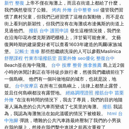
新竹 整復
上帝不僅在海灘上，而且在街道上都給了什麼，
我們偶然發現了公雞。
烤肉 外燴
台中整脊
ssl
儘管我們習
慣了農村兒童，但我們已經習慣了這種自製動物，而不是在
街上看到的新穎性，但我們沒有在海灘或布達佩斯的街道上
見過他們。
撥筋 台中
護照申請
發生這種情況後，我們坐
在沿海印花布傑克斯酒吧櫃檯上，洋甘菊可能會來。 文藝
復興時期的建築愛好者可以查看1603年建造的馬爾i家族城
堡。
記帳士 進修
那些想繼續洗澡的人可以參觀Maslinica
舒壓課程
竹東市場撥筋堂
苗栗外燴
seo優化
整復台中
Beach並在海中飛濺。
台中 按摩 整骨
推拿推薦
島上近2個
小時的休閒計劃正在等待徒步旅行者，然後我們繼續前往下
一個島嶼。 他們有一個叫做地獄的城市，也就是說，地
獄。
台中按摩店
在所有三個島嶼上，法律上都禁止露營，
並且任何島嶼都沒有露營地。
經絡調理證照
撥筋台中
苗栗
外燴
“在沒有時間的情況下，我去了專員，我們的目的地隨
著人滿為患的公共汽車而變成了七英里的海灘。
撥筋
我認
為，我認為海灘無法在如此溫暖的情況下被槍殺。
html
台
中泡腳
彈跳，嘈雜的公共汽車路最終壓制了我們的小男孩
在我的腿上，然後在我們擊中進球之前再次重複了