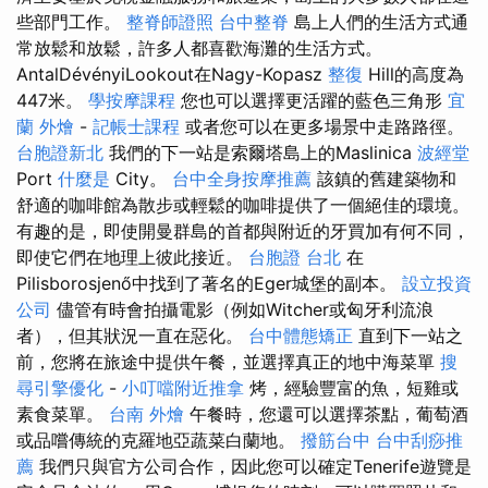
些部門工作。
整脊師證照
台中整脊
島上人們的生活方式通
常放鬆和放鬆，許多人都喜歡海灘的生活方式。
AntalDévényiLookout在Nagy-Kopasz
整復
Hill的高度為
447米。
學按摩課程
您也可以選擇更活躍的藍色三角形
宜
蘭 外燴
-
記帳士課程
或者您可以在更多場景中走路路徑。
台胞證新北
我們的下一站是索爾塔島上的Maslinica
波經堂
Port
什麼是
City。
台中全身按摩推薦
該鎮的舊建築物和
舒適的咖啡館為散步或輕鬆的咖啡提供了一個絕佳的環境。
有趣的是，即使開曼群島的首都與附近的牙買加有何不同，
即使它們在地理上彼此接近。
台胞證 台北
在
Pilisborosjenő中找到了著名的Eger城堡的副本。
設立投資
公司
儘管有時會拍攝電影（例如Witcher或匈牙利流浪
者），但其狀況一直在惡化。
台中體態矯正
直到下一站之
前，您將在旅途中提供午餐，並選擇真正的地中海菜單
搜
尋引擎優化
-
小叮噹附近推拿
烤，經驗豐富的魚，短雞或
素食菜單。
台南 外燴
午餐時，您還可以選擇茶點，葡萄酒
或品嚐傳統的克羅地亞蔬菜白蘭地。
撥筋台中
台中刮痧推
薦
我們只與官方公司合作，因此您可以確定Tenerife遊覽是