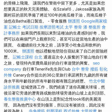
的滑梯上飛濺。 讓我們在警衛中留下更多，尤其是如果您
想要真正的秋天完美體驗。 在Szalafő，Jakosa家族為周
圍村莊的居民準備了將近100年的南瓜種子油，而南瓜種子
油也在Batha港口製造。 - 零食服務
辦護照
Google商家檔
案
記帳士 考試日期
按摩證照考試
太平 整骨
潘 整復所
會
計事務所
如果我們長期以來對這種油的生產感到好奇，我
們可以在兩個門戶上觀察到它，甚至可以從當地生產的油中
購買。 在繼續前往大海之前，請享受小吃食品和飲料約
1000米。
辦護照
他以禮貌地登陸住宿結束了自己的冒險經
歷。
記帳士課程 台北
通過這次令人振奮的下坡山地自行車
之旅，發現特內里費島最好的自行車遊覽的興奮。
seo
company
自行車Tenerife先生與Club
台中 整骨
撥筋
彰化
外燴
Canary合作提出的36公里旅行承諾將對九歲的所有健
身水平和年齡段的所有年齡段都有難忘的經歷。
竹北中醫
診所推薦
從城堡路工作，我們繞過了迷你高爾夫球場，然
後沿著它旁邊的瀝青路或鮑勃球場旁邊的山坡上走到頂部。
養生整復推廣中心
在山頂上是對紀念性look塔的美麗清
理。 因為他們沒有受到傷害，所以沒有被抓住，因此沒有
被視為敵人。
牛角撥筋
舒壓課程
西式外燴
大甲按摩
如