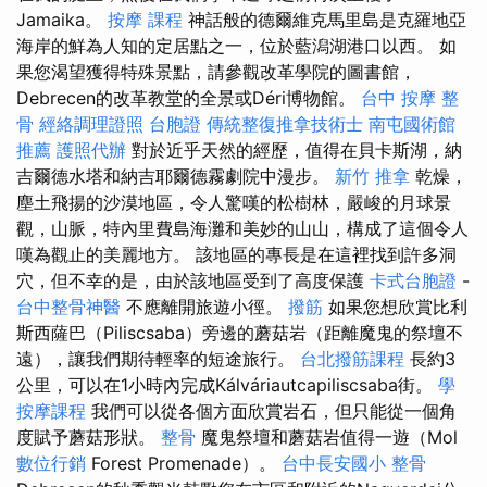
Jamaika。
按摩 課程
神話般的德爾維克馬里島是克羅地亞
海岸的鮮為人知的定居點之一，位於藍潟湖港口以西。 如
果您渴望獲得特殊景點，請參觀改革學院的圖書館，
Debrecen的改革教堂的全景或Déri博物館。
台中 按摩 整
骨
經絡調理證照
台胞證
傳統整復推拿技術士
南屯國術館
推薦
護照代辦
對於近乎天然的經歷，值得在貝卡斯湖，納
吉爾德水塔和納吉耶爾德霧劇院中漫步。
新竹 推拿
乾燥，
塵土飛揚的沙漠地區，令人驚嘆的松樹林，嚴峻的月球景
觀，山脈，特內里費島海灘和美妙的山山，構成了這個令人
嘆為觀止的美麗地方。 該地區的專長是在這裡找到許多洞
穴，但不幸的是，由於該地區受到了高度保護
卡式台胞證
-
台中整骨神醫
不應離開旅遊小徑。
撥筋
如果您想欣賞比利
斯西薩巴（Piliscsaba）旁邊的蘑菇岩（距離魔鬼的祭壇不
遠），讓我們期待輕率的短途旅行。
台北撥筋課程
長約3
公里，可以在1小時內完成Kálváriautcapiliscsaba街。
學
按摩課程
我們可以從各個方面欣賞岩石，但只能從一個角
度賦予蘑菇形狀。
整骨
魔鬼祭壇和蘑菇岩值得一遊（Mol
數位行銷
Forest Promenade）。
台中長安國小 整骨