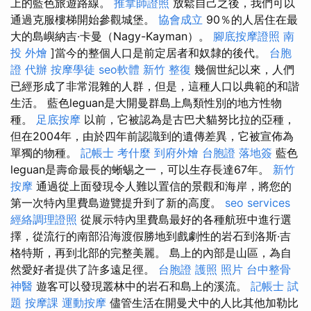
上的藍色旅遊路線。
推拿師證照
放鬆自己之後，我們可以
通過克服樓梯開始參觀城堡。
協會成立
90％的人居住在最
大的島嶼納吉·卡曼（Nagy-Kayman）。
腳底按摩證照
南
投 外燴
]當今的整個人口是前定居者和奴隸的後代。
台胞
證 代辦
按摩學徒
seo軟體
新竹 整復
幾個世紀以來，人們
已經形成了非常混雜的人群，但是，這種人口以典範的和諧
生活。 藍色leguan是大開曼群島上鳥類性別的地方性物
種。
足底按摩
以前，它被認為是古巴犬貓努比拉的亞種，
但在2004年，由於四年前認識到的遺傳差異，它被宣佈為
單獨的物種。
記帳士 考什麼
到府外燴
台胞證 落地簽
藍色
leguan是壽命最長的蜥蜴之一，可以生存長達67年。
新竹
按摩
通過從上面發現令人難以置信的景觀和海岸，將您的
第一次特內里費島遊覽提升到了新的高度。
seo services
經絡調理證照
從展示特內里費島最好的各種航班中進行選
擇，從流行的南部沿海渡假勝地到戲劇性的岩石到洛斯·吉
格特斯，再到北部的完整美麗。 島上的內部是山區，為自
然愛好者提供了許多遠足徑。
台胞證 護照 照片
台中整骨
神醫
遊客可以發現叢林中的岩石和島上的溪流。
記帳士 試
題
按摩課
運動按摩
儘管生活在開曼犬中的人比其他加勒比