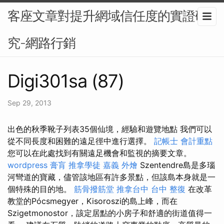
客座文章對提升網域信任度的實證研
究-網路行銷
Digi301sa (87)
Sep 29, 2013
出色的秋季靴子列表35個仙境，經驗和遊覽地點 我們可以
從不同長度和困難的遠足徑中進行選擇。
記帳士 會計重點
您可以在此處找到有關遠足機會和監視的摘要文章。
wordpress
膏肓
推拿學徒
嘉義 外燴
Szentendre島是多瑙
河彎道的寶藏，儘管該地區有許多景點，但該島本身就是一
個特殊的目的地。
筋骨撥筋堂
推拿台中
台中 整復
在改革
教堂的Pócsmegyer，Kisoroszi的島上峰，而在
Szigetmonostor，該定居點的小房子和舒適的街道值得一