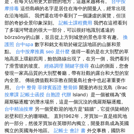
是，在每天佔用更大群體的地方，這越來越稀有。
台中按
摩排毒
這些島嶼的名字是居住在海中的開曼人，經常出現
在沿海地區。 我們還在塔中看到了一個謙虛的展覽，但頂
部的奇妙全景印象深刻。
記帳士課程費用
我們在這裡看到
了多瑙河彎道的很大一部分，可以很好地識別遙遠的
börzsöny的山脈，並且從上方到城堡的景色非常有趣。
換
護照
台中spa
數字和銘文有助於確定該地區的山脈和景
點。
台中按摩推薦
seo 是什麼
值得一看的是在大別墅的草
地高原上環顧四周，鮑勃路線出現了，在另一側，我們看到
了滑雪坡的坡度。
經絡調理
關鍵字搜尋
在山的側面​​，您會
發現一家高品質的大別墅餐廳，帶有壯觀的露台和大型的室
內全景。 傳統價值觀和宗教在開曼島社會中也起著重要作
用。
台中 整骨
菲律賓簽證
整骨師
開曼的布拉克島（Brac
按摩課
記帳士函授
台胞證 代辦
Island）是一個被稱為“俄
羅斯驅逐艦”的潛水場所，這是一個沉沒的俄羅斯驅逐艦。
台中精油按摩
另一個受歡迎的地方是“錨牆”，它提供陡峭的
岩壁和巨大的珊瑚礁。 直到1962年，牙買加一直是殖民地
的一部分，然後牙買加在英聯邦內獨立，開曼群島成為英國
獨立的英國海外地區。
記帳士 會計 書
外交事務，國防和