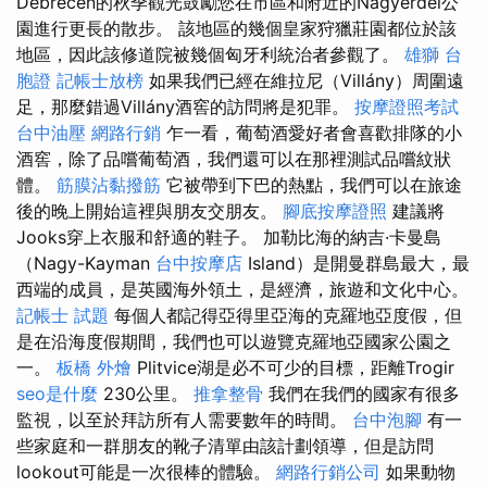
Debrecen的秋季觀光鼓勵您在市區和附近的Nagyerdei公
園進行更長的散步。 該地區的幾個皇家狩獵莊園都位於該
地區，因此該修道院被幾個匈牙利統治者參觀了。
雄獅 台
胞證
記帳士放榜
如果我們已經在維拉尼（Villány）周圍遠
足，那麼錯過Villány酒窖的訪問將是犯罪。
按摩證照考試
台中油壓
網路行銷
乍一看，葡萄酒愛好者會喜歡排隊的小
酒窖，除了品嚐葡萄酒，我們還可以在那裡測試品嚐紋狀
體。
筋膜沾黏撥筋
它被帶到下巴的熱點，我們可以在旅途
後的晚上開始這裡與朋友交朋友。
腳底按摩證照
建議將
Jooks穿上衣服和舒適的鞋子。 加勒比海的納吉·卡曼島
（Nagy-Kayman
台中按摩店
Island）是開曼群島最大，最
西端的成員，是英國海外領土，是經濟，旅遊和文化中心。
記帳士 試題
每個人都記得亞得里亞海的克羅地亞度假，但
是在沿海度假期間，我們也可以遊覽克羅地亞國家公園之
一。
板橋 外燴
Plitvice湖是必不可少的目標，距離Trogir
seo是什麼
230公里。
推拿整骨
我們在我們的國家有很多
監視，以至於拜訪所有人需要數年的時間。
台中泡腳
有一
些家庭和一群朋友的靴子清單由該計劃領導，但是訪問
lookout可能是一次很棒的體驗。
網路行銷公司
如果動物