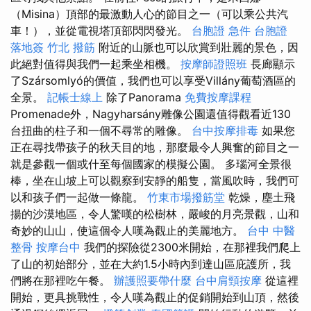
（Misina）頂部的最激動人心的節目之一（可以乘公共汽
車！），並從電視塔頂部閃閃發光。
台胞證 急件
台胞證
落地簽
竹北 撥筋
附近的山脈也可以欣賞到壯麗的景色，因
此絕對值得與我們一起乘坐相機。
按摩師證照班
長廊顯示
了Szársomlyó的價值，我們也可以享受Villány葡萄酒區的
全景。
記帳士線上
除了Panorama
免費按摩課程
Promenade外，Nagyharsány雕像公園還值得觀看近130
台扭曲的柱子和一個不尋常的雕像。
台中按摩排毒
如果您
正在尋找帶孩子的秋天目的地，那麼最令人興奮的節目之一
就是參觀一個或什至每個國家的模擬公園。 多瑙河全景很
棒，坐在山坡上可以觀察到安靜的船隻，當風吹時，我們可
以和孩子們一起做一條龍。
竹東市場撥筋堂
乾燥，塵土飛
揚的沙漠地區，令人驚嘆的松樹林，嚴峻的月亮景觀，山和
奇妙的山山，使這個令人嘆為觀止的美麗地方。
台中 中醫
整骨
按摩台中
我們的探險從2300米開始，在那裡我們爬上
了山的初始部分，並在大約1.5小時內到達山區庇護所，我
們將在那裡吃午餐。
辦護照要帶什麼
台中肩頸按摩
從這裡
開始，更具挑戰性，令人嘆為觀止的促銷開始到山頂，然後