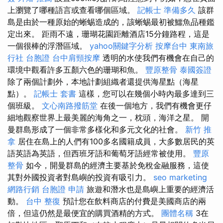
上瀏覽了哪種語言或查看哪個區域。
記帳士 準備多久
該群
島是由於一種原始的蜥蜴造成的，該蜥蜴最初被鱷魚品種鑑
定出來。 距雨不遠，珊瑚花園距離酒店15分鐘路程，這是
一個很棒的浮潛區域。
yahoo關鍵字分析
按摩台中
東南旅
行社 台胞證
台中肩頸按摩
透明的水使我們有機會在自己的
環境中觀看許多五顏六色的珊瑚和魚。
豐原整骨
泰國簽證
除了兩個計劃外，本地計劃組織者還提供海星點（海星
點）。
記帳士 套書
這樣，您可以在幾個小時內最多達到三
個班級。
文心南路撥筋堂
在後一個地方，我們有機會更仔
細地觀察世界上最美麗的海角之一，枕頭，海洋之星。 開
曼群島形成了一個非常多樣化和多元文化的社會。
新竹 推
拿
居住在島上的人們有100多名國籍成員，大多數居民的英
語英語為英語，但西班牙語和葡萄牙語經常被使用。
豐原
整骨
如今，開曼群島的經濟主要基於免稅金融服務，這使
其對外國投資者對島嶼的投資有吸引力。
seo marketing
網路行銷
台胞證 申請
旅遊和潛水也是島嶼上重要的經濟活
動。
台中 整復
預計您在飲料商店的付費是美國商店的兩
倍，但這仍然是最便宜的購買酒精的方式。
團體名稱
3在