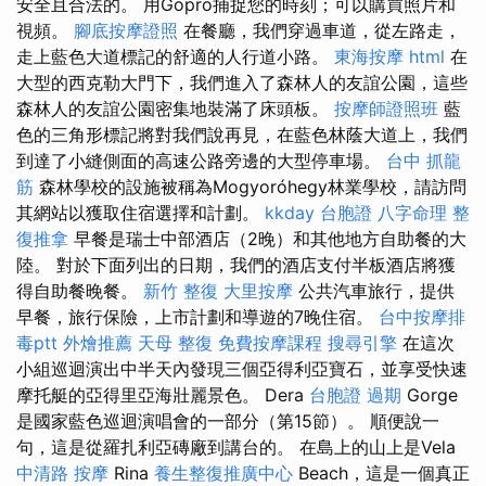
安全且合法的。 用Gopro捕捉您的時刻；可以購買照片和
視頻。
腳底按摩證照
在餐廳，我們穿過車道，從左路走，
走上藍色大道標記的舒適的人行道小路。
東海按摩
html
在
大型的西克勒大門下，我們進入了森林人的友誼公園，這些
森林人的友誼公園密集地裝滿了床頭板。
按摩師證照班
藍
色的三角形標記將對我們說再見，在藍色林蔭大道上，我們
到達了小縫側面的高速公路旁邊的大型停車場。
台中 抓龍
筋
森林學校的設施被稱為Mogyoróhegy林業學校，請訪問
其網站以獲取住宿選擇和計劃。
kkday 台胞證
八字命理 整
復推拿
早餐是瑞士中部酒店（2晚）和其他地方自助餐的大
陸。 對於下面列出的日期，我們的酒店支付半板酒店將獲
得自助餐晚餐。
新竹 整復
大里按摩
公共汽車旅行，提供
早餐，旅行保險，上市計劃和導遊的7晚住宿。
台中按摩排
毒ptt
外燴推薦
天母 整復
免費按摩課程
搜尋引擎
在這次
小組巡迴演出中半天內發現三個亞得利亞寶石，並享受快速
摩托艇的亞得里亞海壯麗景色。 Dera
台胞證 過期
Gorge
是國家藍色巡迴演唱會的一部分（第15節）。 順便說一
句，這是從羅扎利亞磚廠到講台的。 在島上的山上是Vela
中清路 按摩
Rina
養生整復推廣中心
Beach，這是一個真正